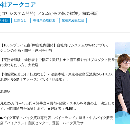
会社アークコア
（自社システム開発）／SESからの転身歓迎／前給保証
転勤なし
職種未経験歓迎
業種未経験歓迎
正社員
【100％プライム案件×自社内開発】自社向けシステムやWebアプリケー
ションの企画・開発・運用を担当
【実務未経験～経験者まで幅広く歓迎】★上流工程や自社プロダクト開発
に携わりたい方、大歓迎！
【池袋駅徒歩1分／転勤なし】＜池袋本社＞東京都豊島区池袋2-6-1 KDX
池袋ビル5階【アクセス】◎JR「池袋駅」...
池袋駅
月給25万円～45万円＋諸手当＋賞与※経験・スキルを考慮の上、決定しま
す。※前職給与を保証します。★経験者（PM補...
■バイク事業・バイク買取専門店「バイクランド」運営・中古バイク販売
店「バイクランド直販センター」運営・バイク買取サ...