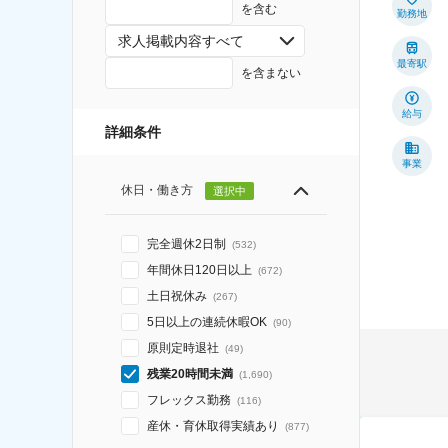
を含む
勤務地
求人掲載内容すべて
最寄駅
を含まない
給与
詳細条件
事業
休日・働き方
選択中
完全週休2日制
(
532
)
年間休日120日以上
(
672
)
土日祝休み
(
267
)
5日以上の連続休暇OK
(
90
)
原則定時退社
(
49
)
残業20時間未満
(
1,690
)
フレックス勤務
(
116
)
産休・育休取得実績あり
(
877
)