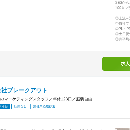
SESか
100％
◎上流～
◎自社プ
◎PL・
◎土日祝
◎月平均
求人
会社ブレークアウト
のマーケティングスタッフ／年休123日／服装自由
転勤なし
業種未経験歓迎
正社員