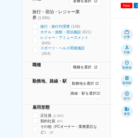
業種を選択
New
旅行・宿泊・レジャー業
界
(
1,690
)
旅行・旅行代理業
(
148
)
ホテル・旅館・宿泊施設
(
821
)
仕事
レジャー・アミューズメント
(
645
)
スポーツ・ヘルス関連施設
対象
(
354
)
職種
職種を選択
勤務地
勤務地、路線・駅
勤務地を選択
最寄駅
路線・駅を選択
給与
雇用形態
事業
正社員
(
1,592
)
契約社員
(
97
)
その他（FCオーナー・業務委託な
ど）
(
3
)