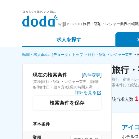
旅行・宿泊・レジャー業界の転職
求人を探す
詳細条件から探す
エージェ
転職・求人doda（デューダ）トップ
旅行・宿泊・レジャー業界
旅行・
新着求人から探す
スカウト
[
]
現在の検索条件
条件変更
旅行・宿泊・レ
[業種]旅行・宿泊・レジャー業界 [詳細
求人特集から探す
パートナ
索条件にて絞込
条件](休日・働き方)残業20時間未満
詳細を見る
1
該当求人数
検索条件を保存
基本条件
アイ
ホテルス
業種