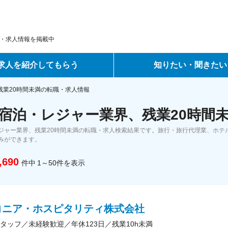
・求人情報を掲載中
求人を紹介してもらう
知りたい・聞きたい
ントサービス
転職ノウハウ
残業20時間未満の転職・求人情報
宿泊・レジャー業界、残業20時間未
サービス
データで見る転職
ジャー業界、残業20時間未満の転職・求人検索結果です。旅行・旅行代理業、ホテ
ーエージェントサービス
コラム・インタビュー
みができます。
,690
件中
1～50
件
を表示
転職Q&A
コニア・ホスピタリティ株式会社
タッフ／未経験歓迎／年休123日／残業10h未満