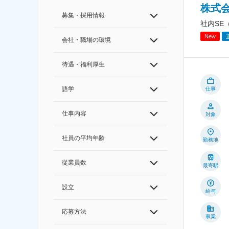
株式
募集・採用情報
社内SE
New
会社・職場の環境
待遇・福利厚生
語学
仕事
仕事内容
対象
社員の平均年齢
勤務地
従業員数
最寄駅
設立
給与
応募方法
事業