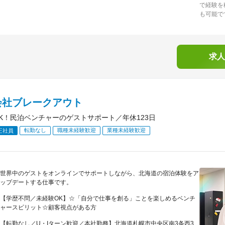
で経験を
も可能で
求人
会社ブレークアウト
K！民泊ベンチャーのゲストサポート／年休123日
転勤なし
職種未経験歓迎
業種未経験歓迎
正社員
世界中のゲストをオンラインでサポートしながら、北海道の宿泊体験をア
ップデートする仕事です。
【学歴不問／未経験OK】☆「自分で仕事を創る」ことを楽しめるベンチ
ャースピリット☆顧客視点がある方
【転勤なし／U・Iターン歓迎／本社勤務】北海道札幌市中央区南3条西3