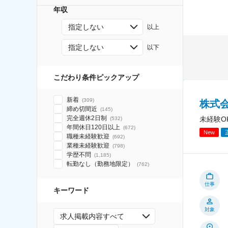
年収
指定しない
以上
指定しない
以下
こだわり条件ピックアップ
新着
(
309
)
株式
締め切間近
(
145
)
完全週休2日制
未経験O
(
532
)
年間休日120日以上
(
672
)
New
職種未経験歓迎
(
692
)
業種未経験歓迎
(
798
)
学歴不問
(
1,185
)
転勤なし（勤務地限定）
(
762
)
仕事
キーワード
対象
求人掲載内容すべて