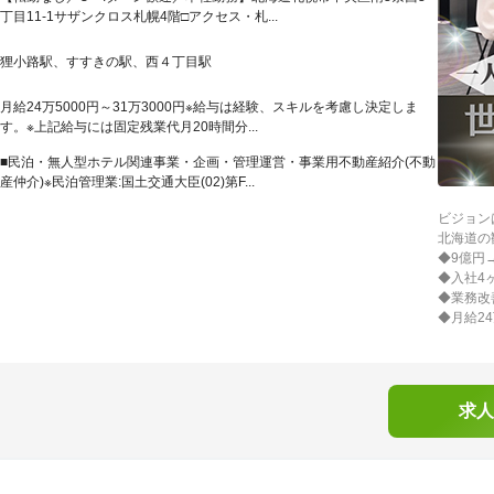
丁目11-1サザンクロス札幌4階□アクセス・札...
狸小路駅、すすきの駅、西４丁目駅
月給24万5000円～31万3000円※給与は経験、スキルを考慮し決定しま
す。※上記給与には固定残業代月20時間分...
■民泊・無人型ホテル関連事業・企画・管理運営・事業用不動産紹介(不動
産仲介)※民泊管理業:国土交通大臣(02)第F...
ビジョン
北海道の
◆9億円
◆入社4
◆業務改
◆月給24
求人