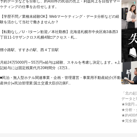
予約データなどを分析し、約400件の民宿の売上・利益向上を目指すマー
ケティングの仕事をお任せします。
【学歴不問／業種未経験OK】Webマーケティング・データ分析などの経
験を活かして当社で働きませんか？
【転勤なし／U・Iターン歓迎／本社勤務】北海道札幌市中央区南3条西3
丁目11-1サザンクロス札幌4階□アクセス・札...
狸小路駅、すすきの駅、西４丁目駅
月給24万5000円～55万円※給与は経験、スキルを考慮し決定します。※上
記給与には固定残業代月20時間分（3万3...
■民泊・無人型ホテル関連事業・企画・管理運営・事業用不動産紹介(不動
産仲介)※民泊管理業:国土交通大臣(02)第F...
「北の起
データと
★9億円
★分析・
★約40
★完全週