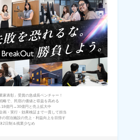
業家表彰」受賞の急成長ベンチャー！
戦略で、民宿の価値と収益を高める
→18億円→30億円と売上拡大中
企画・実行・効果検証まで一貫して担当
0件の宿泊施設の売上・利益向上を目指す
休2日制＆残業少なめ