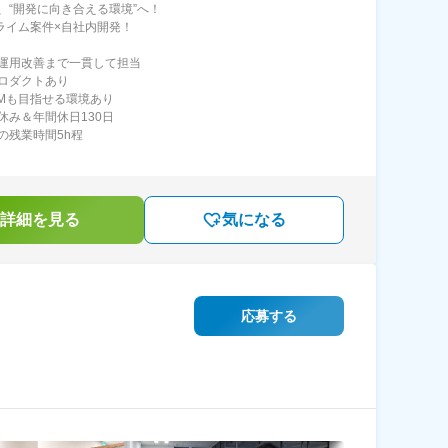
ら、“開発に向き合える環境”へ！
プライム案件×自社内開発！
運用改善まで一貫して担当
ロダクトあり
PMも目指せる環境あり
休み＆年間休日130日
の残業時間5h程
詳細を見る
気になる
応募する