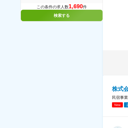
1,690
この条件の求人数
件
検索する
株式
民宿事業
New