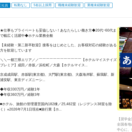
転勤なし
5名以上採用
職種未経験歓迎
業種未経験歓迎
正社員
★仕事もプライベートも妥協しない！あなたらしい働き方◆20代~60代ま
で幅広く活躍中◆ホテル業務全般
【未経験・第二新卒歓迎】接客をはじめとした、お客様対応の経験がある
方を歓迎しています
＼＼一都三県エリア／／￣￣￣￣￣￣￣￣￣￣￣￣【ホテルマイステイズ
プレミア】成田／赤坂／浜松町／大森【ホテルマイス...
京成成田駅、赤坂駅(東京都)、大門駅(東京都)、大森海岸駅、蘇我駅、新
浦安駅、東京ディズニーシ...
◆年収330万円／経験1年
◆年収360万円／経験3年
■ホテル、旅館の管理運営国内182棟／25,482室（レジデンス38室を除
く）※2026年7月1日現在■旅行業【ホ...
【奨学金
全国各地
中心に、