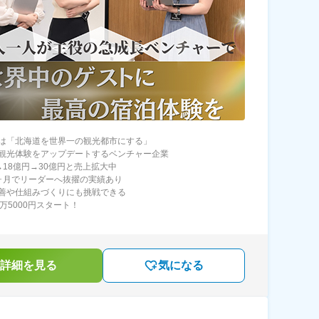
は「北海道を世界一の観光都市にする」
観光体験をアップデートするベンチャー企業
→18億円→30億円と売上拡大中
ヶ月でリーダーへ抜擢の実績あり
善や仕組みづくりにも挑戦できる
万5000円スタート！
詳細を見る
気になる