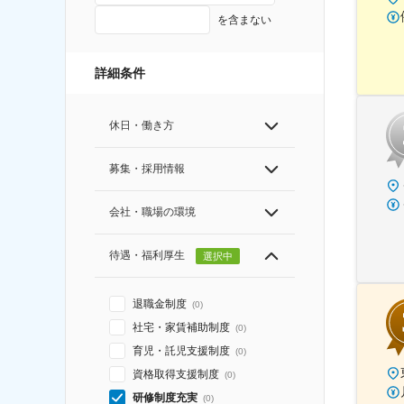
を含まない
詳細条件
休日・働き方
募集・採用情報
会社・職場の環境
待遇・福利厚生
選択中
退職金制度
(
0
)
社宅・家賃補助制度
(
0
)
育児・託児支援制度
(
0
)
資格取得支援制度
(
0
)
研修制度充実
(
0
)