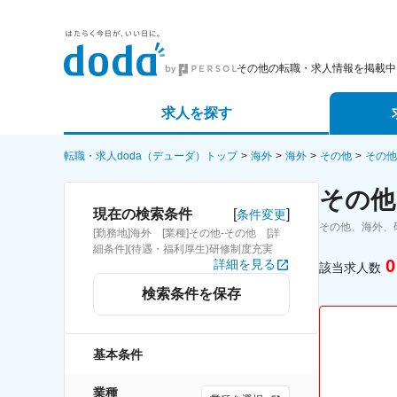
その他の転職・求人情報を掲載中
求人を探す
詳細条件から探す
エージェ
転職・求人doda（デューダ）トップ
海外
海外
その他
その他
その他
新着求人から探す
スカウト
[
]
現在の検索条件
条件変更
その他、海外、
[勤務地]海外 [業種]その他-その他 [詳
求人特集から探す
パートナ
細条件](待遇・福利厚生)研修制度充実
0
詳細を見る
該当求人数
検索条件を保存
基本条件
業種