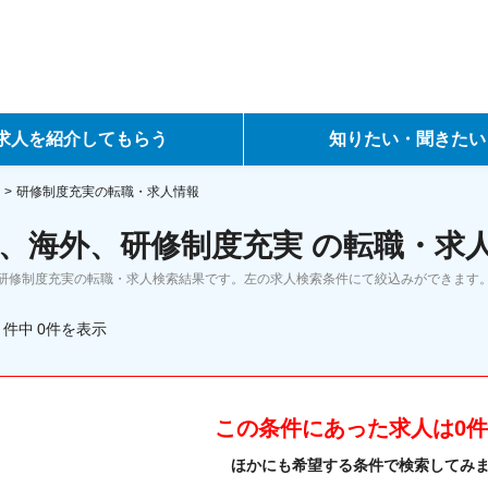
求人を紹介してもらう
知りたい・聞きたい
ントサービス
転職ノウハウ
研修制度充実の転職・求人情報
、海外、研修制度充実 の転職・求
サービス
データで見る転職
研修制度充実の転職・求人検索結果です。左の求人検索条件にて絞込みができます
ーエージェントサービス
コラム・インタビュー
件中
0
件
を表示
転職Q&A
この条件にあった求人は0
ほかにも希望する条件で検索してみ