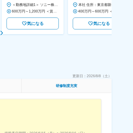
画～調達／働き方◎
＜勤務地詳細1＞ ソニー株式会社 住所：神奈川県横浜市西区みなとみらい5-1-1 受動喫煙対策：屋内全面禁煙 ＜勤務地詳細2＞ ソニーシティ大崎 住所：東京都品川区大崎2-10-1 勤務地最寄駅：JR線／大崎駅 受動喫煙対策：屋内全面禁煙 変更の範囲：会社の定める事業所（リモートワーク含む）
本社 住所：東京都新宿区西新宿6丁目22-1 新宿スクエアタワー B1階 勤務地最寄駅：東京メトロ丸ノ内線／西新宿駅 受動喫煙対策：屋内全面禁煙 変更の範囲：会社の定める事業所（リモートワーク含む）
600万円～1,200万円 ＜賃金形態＞ 月給制 ＜賃金内訳＞ 月額（基本給）：350,000円～500,000円 ＜月給＞ 350,000円～500,000円 ＜昇給有無＞ 有 ＜残業手当＞ 有 ＜給与補足＞ ※年収は経験や能力を考慮の上、当社規定により決定します。 賃金はあくまでも目安の金額であり、選考を通じて上下する可能性があります。 月給(月額)は固定手当を含めた表記です。
400万円～600万円 ＜賃金形態＞ 月給制 経験・能力を考慮の上、優遇いたします。 ＜賃金内訳＞ 月額（基本給）：300,000円～450,000円 ＜月給＞ 300,000円～450,000円 ＜昇給有無＞ 有 ＜残業手当＞ 有 ＜給与補足＞ ・賞与実績：年2回 ・昇給：年1回 ※半年毎に評価を行い、評価が高ければ年齢に関係なく昇給・昇格していきます。創造性の高い人・新しいことにチャレンジした人が高い評価を得られます。 賃金はあくまでも目安の金額であり、選考を通じて上下する可能性があります。 月給(月額)は固定手当を含めた表記です。
気になる
気になる
更新日：
2026/8/8（土）
研修制度充実