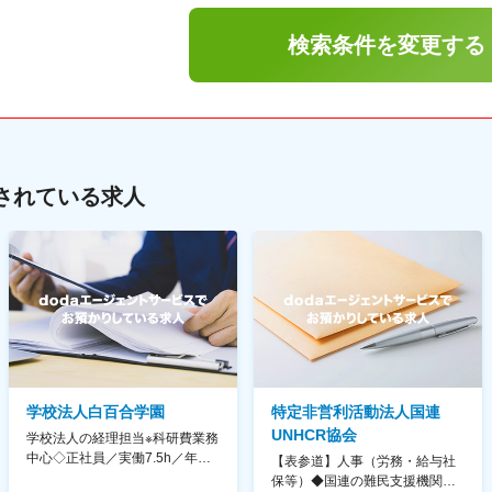
検索条件を変更する
されている求人
学校法人白百合学園
特定非営利活動法人国連
UNHCR協会
学校法人の経理担当※科研費業務
中心◇正社員／実働7.5h／年休
【表参道】人事（労務・給与社
130日／1881年創立の伝統女子
保等）◆国連の難民支援機関の