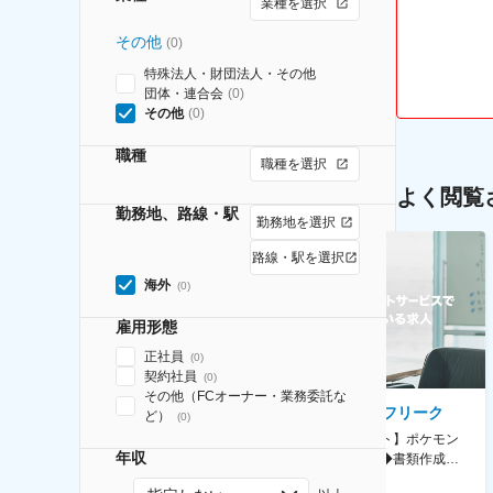
業種を選択
その他
(
0
)
特殊法人・財団法人・その他
団体・連合会
(
0
)
その他
(
0
)
職種
職種を選択
よく閲覧
勤務地、路線・駅
勤務地を選択
路線・駅を選択
海外
(
0
)
雇用形態
正社員
(
0
)
契約社員
(
0
)
その他（FCオーナー・業務委託な
AGC株式会社
株式会社ゲームフリーク
ど）
(
0
)
【横浜※一般職/転勤なし】庶
【庶務アシスタント】ポケモン
年収
務・事務担当～開発部材の発注
シリーズ開発企業◆書類作成・
やDXに向けたシステム利用等～
データ入力など◆年休126日・