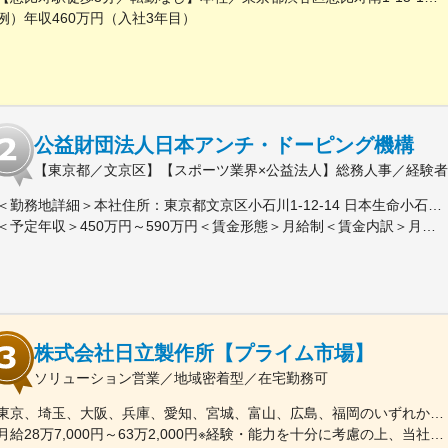
例）年収460万円（入社3年目）
公益財団法人日本アンチ・ドーピング機構
【東京都／文京区】【スポーツ業界×公益法人】総務人事／経験
＜勤務地詳細＞本社住所：東京都文京区小石川1-12-14 日本生命小石川ビル4階勤務地最寄駅：都営地下鉄三田線／春日駅受動喫煙対策：屋内喫煙可能場所あり変更の範囲：会社の定める事業所（リモートワーク含む）
＜予定年収＞450万円～590万円＜賃金形態＞月給制＜賃金内訳＞月額（基本給）：270,000円～350,000円＜月給＞270,000円～350,000円＜昇給有無＞有＜残業手当＞有＜給与補足＞※予定年収には残業代（20時間／月）および賞与（3か月分）込み■昇給：年1回（4月）■賞与支給：年2回（6月、12月）直近の支給実績：月額給与の3か月分※事業年度が4月から翌3月のため、中途採用の場合、在籍期間に応じて賞与の減額あり賃金はあくまでも目安の金額であり、選考を通じて上下する可能性があります。月給(月額)は固定手当を含めた表記です。
株式会社日立製作所【プライム市場】
ソリューション営業／地域密着型／在宅勤務可
東京、埼玉、大阪、兵庫、愛知、宮城、富山、広島、福岡のいずれかの拠点勤務■関東支社東京都台東区東上野2-16-1 上野イーストタワー10階■北関東支店埼玉県さいたま市大宮区桜木町一丁目10番地16 シーノ大宮ノースウィング8階■関西支社大阪府大阪市北区中之島二丁目3番18号 中之島フェスティバルタワー32階■神戸支店兵庫県神戸市中央区雲井通七丁目1番1号 ミント神戸14階■中部支社愛知県名古屋市中村区名駅一丁目1番4号 JRセントラルタワーズオフィス21階■東北支社宮城県仙台市青葉区一番町四丁目1番25号 JRE東二番丁スクエア■北陸支社富山県富山市牛島町18番7号 アーバンプレイスビル12階■中国支社広島県広島市中区袋町5番25号 広島袋町ビル■九州支社福岡市中央区天神一丁目11番1号 ONE FUKUOKA BLDG15階※受動喫煙対策あり（屋内全面禁煙）
月給28万7,000円～63万2,000円※経験・能力を十分に考慮の上、当社規定により優遇します