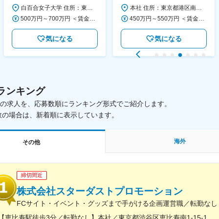
大学
活動を支える日本公式支援窓口
白百合女子大学 住所：東京都調布市緑ヶ丘1-25 勤務地最寄駅：京王線／仙川駅 受動喫煙対策：屋内全面禁煙 変更の範囲：会社の定める事業所
本社 住所：東京都港区南青山6-10-11 ウェスレーセンター3F 勤務地最寄駅：地下鉄各線／表参道駅 受動喫煙対策：屋内全面禁煙 変更の範囲：会社の定める事業所（リモートワーク含む）
◆正職員登用前提
500万円～700万円 ＜賃金形態＞ 月給制 ＜賃金内訳＞ 月額（基本給）：280,000円～430,000円 ＜月給＞ 280,000円～430,000円 ＜昇給有無＞ 有 ＜残業手当＞ 有 ＜給与補足＞ ※年齢・過去の経験に基づき、本学規定に合わせ決定 【残業手当】有 /残業時間に応じて全額支給（※想定年収に含む） 【各種手当】扶養手当/住宅手当/通勤手当 等 【賞与】年2回（6月、12月） 【昇給】年1回（4月） 賃金はあくまでも目安の金額であり、選考を通じて上下する可能性があります。 月給(月額)は固定手当を含めた表記です。
450万円～550万円 ＜賃金形態＞ 月給制 ＜賃金内訳＞ 月額（基本給）：340,000円～420,000円 ＜月給＞ 340,000円～420,000円 ＜昇給有無＞ 有 ＜残業手当＞ 有 ＜給与補足＞ ※能力・経験によって決定します。 ■賞与あり（業績評価に応じて支給） 賃金はあくまでも目安の金額であり、選考を通じて上下する可能性があります。 月給(月額)は固定手当を含めた表記です。
気になる
気になる
ランキング
載中の求人を、応募数順にランキング形式でご紹介します。
数の場合は、新着順に表示しています。
海外
その他
締切間近
株式会社スターダストプロモーション
FCサイト・イベント・グッズまで手がける企画運営職／転勤なし
【恵比寿駅徒歩3分／転勤なし】本社／東京都渋谷区恵比寿南1-15-1◎アクセス・東京メトロ日比谷線「恵比寿駅」より徒歩3分・JR「恵比寿駅」より徒歩5分・東急東横線「代官山駅」より徒歩10分※受動喫煙対策：敷地内禁煙