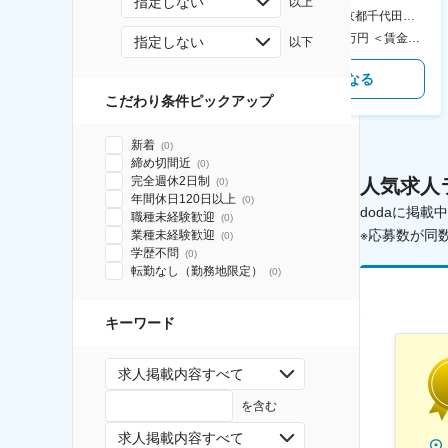
指定しない
以上
食事補助あり◎
AGC横浜テクニカルセンター 住所：神奈川県横浜市鶴見区末広町1-1 勤務地最寄駅：JR線／弁天橋駅 受動喫煙対策：敷地内喫煙可能場所あり 変更の範囲：無
本社 住所：東京都千代田区神田錦町2-2-1 KANDASQUARE 受動喫煙対策：屋内全面禁煙 変更の範囲：会社の定める事業所
400万円～550万円 ＜賃金形態＞ 月給制 固定給＋業績給 ＜賃金内訳＞ 月額（基本給）：230,000円～280,000円 ＜月給＞ 230,000円～280,000円 ＜昇給有無＞ 有 ＜残業手当＞ 有 ＜給与補足＞ ※上記はあくまで最低保証額です。実際にはこれまでの経験やスキルを考慮の上、決定します。 年収には残業代は含めておりません。 ■昇給：年1回 ■賞与：年2回 賃金はあくまでも目安の金額であり、選考を通じて上下する可能性があります。 月給(月額)は固定手当を含めた表記です。
350万円～500万円 ＜賃金形態＞ 月給制 ＜賃金内訳＞ 月額（基本給）：215,000円～307,000円 固定残業手当/月：76,700円～110,000円（固定残業時間45時間0分/月） 超過した時間外労働の残業手当は追加支給 ＜月給＞ 291,700円～417,000円（一律手当を含む） ＜昇給有無＞ 有 ＜残業手当＞ 有 ＜給与補足＞ ※経験・能力を考慮の上、年齢に関わりなく当社規定により優遇します。 賃金はあくまでも目安の金額であり、選考を通じて上下する可能性があります。 月給(月額)は固定手当を含めた表記です。
指定しない
以下
気になる
気になる
こだわり条件ピックアップ
新着
(
0
)
締め切間近
(
0
)
完全週休2日制
人気求人
(
0
)
年間休日120日以上
(
0
)
dodaに掲
職種未経験歓迎
(
0
)
※応募数が同
業種未経験歓迎
(
0
)
学歴不問
(
0
)
転勤なし（勤務地限定）
(
0
)
キーワード
求人掲載内容すべて
を含む
求人掲載内容すべて