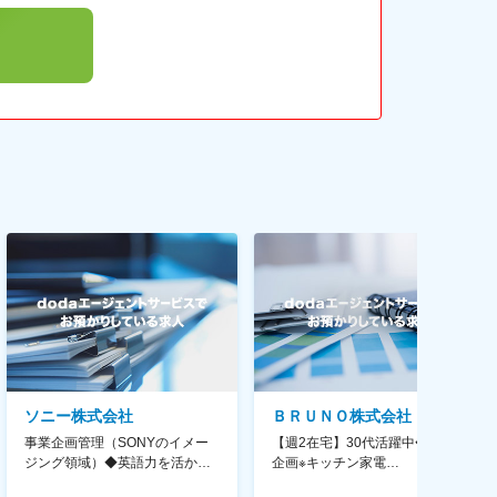
ソニー株式会社
ＢＲＵＮＯ株式会社
事業企画管理（SONYのイメー
【週2在宅】30代活躍中◆商品
ジング領域）◆英語力を活か
企画※キッチン家電
す/CFO管轄＃SECCFO0027
◆「BRUNO」新商品の企画／企