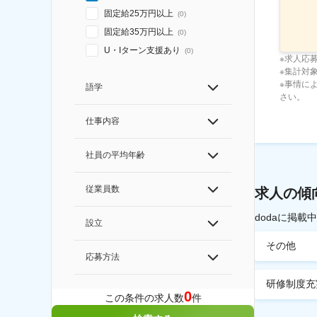
固定給25万円以上
(
0
)
固定給35万円以上
(
0
)
U・Iターン支援あり
(
0
)
※求人応
※集計対象期
※事情に
語学
さい。
仕事内容
社員の平均年齢
従業員数
求人の傾
dodaに掲
設立
その他
応募方法
研修制度充
0
この条件の求人数
件