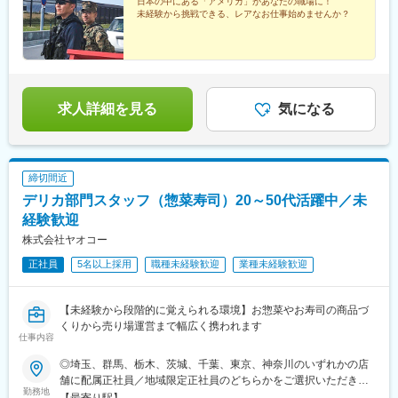
長崎県：佐世保市、西海市【沖縄エリア】・沖縄県：那覇市、名
日本の中にある「アメリカ」があなたの職場に！
未経験から挑戦できる、レアなお仕事始めませんか？
護市、沖縄市、宜野湾市、うるま市、浦添市、国頭郡伊江村、国
頭郡国頭村、国頭郡宜野座村、国頭郡金武町、国頭郡恩納村、中
頭郡嘉手納町、中頭郡読谷村、中頭郡北谷町、中頭郡北中城村※応
募にあたっての注意点※各基地・部隊からの人員要求に基づいて行
うため、時期や勤務地によって募集内容が変動します。現在の具
体的な募集有無は、エルモの公式HPよりご確認ください。
求人詳細を見る
気になる
締切間近
デリカ部門スタッフ（惣菜寿司）20～50代活躍中／未
経験歓迎
株式会社ヤオコー
正社員
5名以上採用
職種未経験歓迎
業種未経験歓迎
【未経験から段階的に覚えられる環境】お惣菜やお寿司の商品づ
くりから売り場運営まで幅広く携われます
仕事内容
◎埼玉、群馬、栃木、茨城、千葉、東京、神奈川のいずれかの店
舗に配属正社員／地域限定正社員のどちらかをご選択いただきま
勤務地
す。＜正社員＞転居を伴う転勤の可能性あり＜地域限定正社員＞