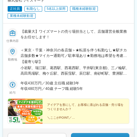
株式会社ワイズマート
正社員
転勤なし
5名以上採用
職種未経験歓迎
業種未経験歓迎
【裁量大】ワイズマートの売り場担当として、店舗運営全般業務
をお任せします！
仕事内容
＜東京・千葉・神奈川の各店舗＞★転居を伴う転勤なし★駅チカ
店舗多数★マイカー通勤可／駐車場あり★勤務地は希望を考慮★
勤務地
ご自宅の最寄り駅から1時間以内の店舗へ配属予定■東京都・江戸
【最寄り駅】
川区（南小岩店、瑞江店、葛西店、西葛西店、中葛西店、平井
小岩駅、瑞江駅、葛西駅、西葛西駅、平井駅(東京都)、三ノ輪駅、
店）・台東区（三ノ輪店）・豊島区（高田馬場店）・世田谷区
高田馬場駅、梅ケ丘駅、西荻窪駅、辰巳駅、南砂町駅、豊洲駅、
（梅ヶ丘店）・杉並区（西荻窪店）・江東区（辰巳店、東砂店、
北綾瀬駅、信濃町駅、稲毛駅、稲毛海岸駅、京成幕張本郷駅、新
豊洲セイルパーク店）・足立区（北綾瀬店）・新宿区（アトレ信
年収430万円／30歳 主任職 経験3年
検見川駅、西千葉駅、海浜幕張駅、船橋駅、飯山満駅、原木中山
濃町店）■千葉・千葉市（稲毛店、ペリエ稲毛海岸店、幕張本郷
年収480万円／40歳 チーフ職 経験5年
駅、東船橋駅、船橋法典駅、西船橋駅、南船橋駅、新浦安駅、浦
給与
店、西小中台店、ペリエ西千葉店、ペリエ海浜幕張店）・船橋市
安駅(千葉県)、北国分駅、市川大野駅、行徳駅、鬼越駅、南行徳
（シャポー船橋店、飯山満店、西船本郷店、原木店、東船橋店、
駅、市川駅、実籾駅、幕張豊砂駅、八千代台駅、川崎駅、三ノ輪
船橋法典店、ペリエ西船橋店、ららテラスTOKYO-BAY店）・浦安
アイデアを形にして、お客様に喜ばれる店舗・売り場を
橋駅、学習院下駅、豪徳寺駅、国立競技場駅、京成稲毛駅、幕張
つくりませんか？
市（浦安弁天店、高洲店、浦安本店）・市川市（北国分店、大野
本郷駅、西登戸駅、京成船橋駅、京成西船駅、市川真間駅、京急
店、末広店、北方店、南行徳店、シャポー市川店、行徳店）・習
川崎駅、荒川一中前駅、目白駅、山下駅(東京都)、千駄ケ谷駅、み
＼ここがPOINT／
志野市（実籾店、香澄店）・八千代市（八千代台アピア店）■神奈
◎100％現場主義
どり台駅、東海神駅
└仕入れ・価格設定・ディスプレイも、店舗スタッフに
川県・川崎市（アトレ川崎店）★2027年 生鮮プロセスセンター
裁量あり！
稼働予定！新店・プロセスセンター新設に伴う人員も増員募集
◎成果や努力はしっかり昇進、昇格に反映