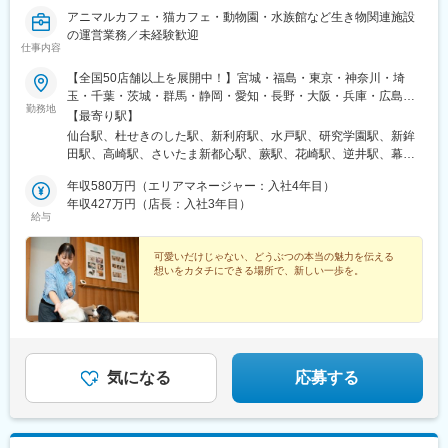
成成田駅、南流山駅、流山おおたかの森駅、公津の杜駅、愛宕駅
アニマルカフェ・猫カフェ・動物園・水族館など生き物関連施設
(千葉県)、三咲駅、京成大久保駅、松戸新田駅、みのり台駅、八千
の運営業務／未経験歓迎
代中央駅、八千代緑が丘駅、四街道駅、北松戸駅、西荻窪駅、西
仕事内容
武立川駅、若葉台駅、稲城駅、小作駅、武蔵小金井駅、東大和市
駅、成城学園前駅、西八王子駅、多摩境駅、小平駅、桜街道駅、
【全国50店舗以上を展開中！】宮城・福島・東京・神奈川・埼
小川駅(東京都)、南平駅、府中駅(東京都)、下赤塚駅、牛浜駅、鴨
玉・千葉・茨城・群馬・静岡・愛知・長野・大阪・兵庫・広島・
勤務地
宮駅、向ケ丘遊園駅、南橋本駅、上溝駅、淵野辺駅、渋沢駅、平
岡山・福岡・熊本・沖縄のいずれかの店舗に配属■東北エリア宮城
【最寄り駅】
塚駅、藤沢駅、柳小路駅、三崎口駅、磯子駅、吉野町駅、新百合
県／福島県★2026年11月「Cat cafe MOFF イオンモール伊達（福
仙台駅、杜せきのした駅、新利府駅、水戸駅、研究学園駅、新鉾
ケ丘駅、高座渋谷駅、東戸塚駅、橋本駅(神奈川県)、大宮公園駅、
島県）」NEW OPEN■関東エリア東京都／神奈川県／埼玉県／千
田駅、高崎駅、さいたま新都心駅、蕨駅、花崎駅、逆井駅、幕張
加茂宮駅、御花畑駅、玉淀駅、龍ケ崎市駅、東我孫子駅、千葉公
葉県／茨城県／群馬県■中部エリア静岡県／愛知県／長野県■近畿
豊砂駅、成田駅、印西牧の原駅、原宿駅、秋葉原駅、立飛駅、八
園駅、動物公園駅、成田駅、上本郷駅、はるひ野駅、府中本町
エリア大阪府／兵庫県★2026年7月「Dog Cafe MOFF ららぽーと
年収580万円（エリアマネージャー：入社4年目）
王子駅、南町田グランベリーパーク駅、狭間駅、川崎駅、海老名
駅、熊川駅、矢部駅、石上駅、府中競馬正門前駅
堺店」NEW OPEN（ドッグトレーナー経験者積極採用）■中国四
年収427万円（店長：入社3年目）
駅(相鉄・小田急)、汐入駅、鴨宮駅、村山駅(長野県)、静岡駅、舞
給与
国エリア広島県／岡山県■九州・沖縄エリア福岡県／熊本県／沖縄
阪駅、矢場町駅、ナゴヤドーム前矢田駅、黒田駅(愛知県)、八幡駅
県★今年4月に沖縄に2店舗目OPEN※現在店舗がないエリアにも、
(愛知県)、日進駅(愛知県)、安城駅、天王寺駅、枚方市駅、萩原天
新店舗出店の可能性があります。【研修期間中は以下の店舗に勤
可愛いだけじゃない、どうぶつの本当の魅力を伝える
神駅、岡田浦駅、鳴尾・武庫川女子大前駅、稲野駅、倉敷駅、原
想いをカタチにできる場所で、新しい一歩を。
務】■Cat Cafe MOFF グランベリーパーク店東京都町田市鶴間3-4-
爆ドーム前駅、広島駅、天神川駅、商工センター入口駅、竹下
1 グランベリーパーク3F■Moff animal cafe ららぽーと堺店大阪府
駅、唐人町駅、健軍町駅、赤嶺駅、県庁前駅(沖縄県)、仙台駅(地
堺市美原区黒山22-1 ららぽーと堺3F
下鉄)、明治神宮前駅、岩本町駅、高松駅(東京都)、京王八王子
駅、高尾駅(東京都)、京急川崎駅、海老名駅(相模線)、横須賀駅、
新静岡駅、上前津駅、大曽根駅、木曽川駅、大阪阿部野橋駅、宮
之阪駅、甲子園駅、猪名寺駅、倉敷市駅、紙屋町西駅、矢賀駅、
気になる
応募する
新井口駅、美栄橋駅、あおば通駅、末広町駅(東京都)、泉体育館
駅、日吉町駅、栄駅(愛知県)、天王寺駅前駅、県庁前駅(広島県)、
猿猴橋町駅、井口駅(広島県)