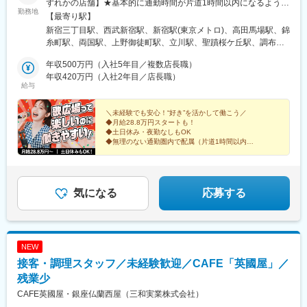
水道橋駅、九段下駅、東京駅、岩本町駅、中野坂上駅、参宮橋
ずれかの店舗】★基本的に通勤時間が片道1時間以内になるよう配
勤務地
駅、新宿駅(東京メトロ)、学習院下駅、乃木坂駅、三田駅(東京
慮いたします。「自宅から通いやすい店舗」を考慮して配属され
【最寄り駅】
都)、神泉駅、北品川駅、二重橋前駅、市ケ谷駅、蒲田駅、金町駅
るので、通勤もムリなし♪全店駅から徒歩圏内！ほとんどの店舗が
新宿三丁目駅、西武新宿駅、新宿駅(東京メトロ)、高田馬場駅、錦
(東京都)、京王多摩川駅、京王八王子駅、駒込駅、新小平駅、溝の
徒歩5分以内で駅からのアクセスも抜群！！【東京都】新宿区、渋
糸町駅、両国駅、上野御徒町駅、立川駅、聖蹟桜ケ丘駅、調布
口駅、登戸駅、関内駅、汐入駅、京成船橋駅、津田沼駅、市川真
谷区、品川区、目黒区、豊島区、台東区、大田区、江戸川区、墨
駅、池袋駅、巣鴨駅、駒込駅、大塚駅(東京都)、八王子駅、吉祥寺
間駅、宇都宮駅、なんば駅(地下鉄)、四条駅(京都市営)、山陽姫路
田区、葛飾区、北区、足立区、荒川区、国分寺市、立川市、武蔵
年収500万円（入社5年目／複数店長職）
駅、池尻大橋駅、北千住駅、竹ノ塚駅、日暮里駅(舎人ライナー)、
駅、大通駅、あおば通駅、都電雑司ケ谷駅、大崎駅、銀座一丁目
野市、小金井市、調布市、多摩市、八王子市【神奈川県】横浜
年収420万円（入社2年目／店長職）
小岩駅、葛西駅、糀谷駅、蒲田駅、新小岩駅、綾瀬駅、赤羽駅、
給与
駅、馬喰町駅、上野広小路駅、竹橋駅、末広町駅(東京都)、西新宿
市、川崎市、相模原市【埼玉県】さいたま市、川口市、新座市、
東小金井駅、国分寺駅、神泉駅、渋谷駅、代々木駅、目黒駅、京
五丁目駅、新宿駅、西早稲田駅、六本木一丁目駅、芝公園駅、高
富士見市【千葉県】千葉市、船橋市、市川市、松戸市、柏市、八
急川崎駅、川崎駅、溝の口駅、相模大野駅、綱島駅、川口駅、大
輪ゲートウェイ駅、日比谷駅、牛込柳町駅、西武新宿駅、梅屋敷
千代市※受動喫煙対策：あり
＼未経験でも安心！“好き”を活かして働こう／
宮駅(埼玉県)、志木駅、ふじみ野駅、南行徳駅、柏駅、葭川公園
◆月給28.8万円スタートも！
駅(東京都)、布田駅、千石駅、高津駅(神奈川県)、日ノ出町駅、さ
駅、千葉中央駅、京成船橋駅、松戸駅、勝田台駅、新宿西口駅、
◆土日休み・夜勤なしもOK
いたま新都心駅、東海神駅、京成津田沼駅、東宿郷駅、大阪難波
西早稲田駅、住吉駅(東京都)、両国駅(都営線)、上野広小路駅、立
◆無理のない通勤圏内で配属（片道1時間以内）
駅、京都河原町駅
◆早期キャリアアップも目指せる！
川南駅、布田駅、東池袋駅、大塚駅前駅、京王八王子駅、日暮里
◆人柄重視で採用中！10名以上採用
駅、京急蒲田駅、赤羽岩淵駅、新小金井駅、南新宿駅、武蔵溝ノ
口駅、新綱島駅、船橋駅、東葉勝田台駅、新宿駅、学習院下駅、
浅草橋駅、御徒町駅、立川北駅、都電雑司ケ谷駅、東池袋四丁目
気になる
応募する
駅、巣鴨新田駅、西日暮里駅、北参道駅、高津駅(神奈川県)、栄町
駅(千葉県)、県庁前駅(千葉県)、大神宮下駅
NEW
接客・調理スタッフ／未経験歓迎／CAFE「英國屋」／
残業少
CAFE英國屋・銀座仏蘭西屋（三和実業株式会社）