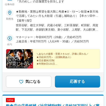
『天のめし』の店舗運営を担当します
林駅(東京都)、淡路町駅、大国町駅
仕事内容
★勤務地・業態は希望を最大限に考慮★U・Iターン歓迎★新天地
で活躍してみたい方も大歓迎（引越し補助あり）【串カツ田中】
勤務地
日本各地の店舗・東北：宮城県・関東：茨城県、栃木県、群馬
【最寄り駅】
県、埼玉県、千葉県、東京都、神奈川県・東海：岐阜県、愛知
世田谷駅、都立大学駅、武蔵小杉駅、三軒茶屋駅、町田駅、用賀
県・関西：滋賀県、京都府、大阪府、兵庫県、奈良県・九州：福
駅、下北沢駅、赤坂駅(東京都)、新小岩駅、上尾駅、大山駅(東京
岡県【焼肉くるとん】東京都、神奈川県【天のめし】京都府※受動
都)、渋谷駅、大宮駅(埼玉県)、鶯谷駅、新宿三丁目駅、代々木上
喫煙対策あり（全店禁煙）
マネージャー：年収600万円（28歳）／月給45万円
原駅、神泉駅、三田駅(東京都)、船橋駅、水道橋駅、中目黒駅、綾
上級店長：年収700万円（入社4年・30歳）／月給50万円
瀬駅、たまプラーザ駅、御徒町駅、新浦安駅、品川駅、田無駅、
給与
幸谷駅、小伝馬町駅、つつじケ丘駅、新橋駅、八丁堀駅(東京都)、
昭島駅、東日本橋駅、東銀座駅、流山おおたかの森駅、築地駅、
＼あなたの接客・営業スキルが、評価に変わる／
尾山台駅、後楽園駅、三俣駅、小田急相模原駅、志木駅、成瀬
★月給30万円～（全国転勤あり）
駅、関内駅、金沢文庫駅、佐野駅、有楽町駅、地下鉄成増駅、海
★完全週休2日制
老名駅(相模線)、戸塚駅、千葉ニュータウン中央駅、柏駅、神田駅
★年間休日121日
★昇給・賞与年2回
(東京都)、センター南駅、新横浜駅、石原駅(埼玉県)、武蔵小山
★社内SNSで日々の頑張りを称賛
駅、与野駅、竹芝駅、中野駅(東京都)、上北台駅、東神奈川駅、宮
★入社祝い金10万円支給
原駅、長町駅、所沢駅、府中駅(東京都)、花小金井駅、新所沢駅、
小手指駅、東小金井駅、南浦和駅、根岸駅(神奈川県)、さいたま新
気になる
応募する
都心駅、新鎌ケ谷駅、辻堂駅、西八王子駅、元山駅(千葉県)、向ケ
丘遊園駅、南大沢駅、京王永山駅、泉中央駅、茅ケ崎駅、仲町台
駅、神奈川駅、和光市駅、初台駅、五反田駅、新百合ケ丘駅、海
老名駅(相鉄・小田急)、中井駅、瑞江駅、末広町駅(東京都)、下丸
NEW
子駅、東久留米駅、高田馬場駅、北習志野駅、八王子駅、巣鴨
飲食店の店長候補／社宅補助8割／月給28万円以上／賞