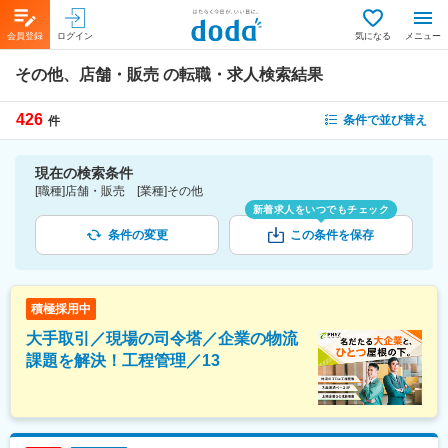
会員登録
ログイン
気になる
メニュー
その他、店舗・販売
の転職・求人検索結果
426
条件で並び替え
件
現在の検索条件
[職種]店舗・販売 [業種]その他
新着求人をいつでもチェック
条件の変更
この条件を保存
積極採用中
大手取引／現場の司令塔／企業の物流
課題を解決！工程管理／13