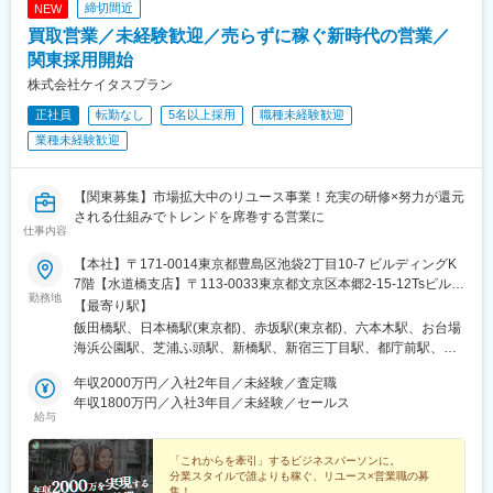
締切間近
NEW
買取営業／未経験歓迎／売らずに稼ぐ新時代の営業／
関東採用開始
株式会社ケイタスプラン
正社員
転勤なし
5名以上採用
職種未経験歓迎
業種未経験歓迎
【関東募集】市場拡大中のリユース事業！充実の研修×努力が還元
される仕組みでトレンドを席巻する営業に
仕事内容
【本社】〒171-0014東京都豊島区池袋2丁目10-7 ビルディングK
7階【水道橋支店】〒113-0033東京都文京区本郷2-15-12Tsビル
勤務地
【宇都宮支店】〒321-0953栃木県宇都宮市東宿郷5丁目1-16 ルー
【最寄り駅】
セントビル2階【大阪支社】〒541-0048大阪大阪市中央区瓦町3-
飯田橋駅、日本橋駅(東京都)、赤坂駅(東京都)、六本木駅、お台場
2-7グリーンビル4F【その他関連勤務地】・関東圏内（千葉県、埼
海浜公園駅、芝浦ふ頭駅、新橋駅、新宿三丁目駅、都庁前駅、高
玉県、神奈川県、栃木県、群馬県など）・関西圏内（兵庫県、京
田馬場駅、水道橋駅、後楽園駅、上野御徒町駅、浅草駅(ＴＸ)、押
都府、奈良県、滋賀県、和歌山県など）※転勤はございません。※
年収2000万円／入社2年目／未経験／査定職
上駅、錦糸町駅、青海駅(東京都)、豊洲駅、有明駅(東京都)、亀戸
希望を100％考慮いたします。
年収1800万円／入社3年目／未経験／セールス
駅、木場駅(東京都)、天王洲アイル駅、立会川駅、大崎広小路駅、
給与
自由が丘駅、蒲田駅、流通センター駅、二子玉川駅、三軒茶屋
駅、経堂駅、渋谷駅、明治神宮前駅、原宿駅、恵比寿駅、中野駅
「これからを牽引」するビジネスパーソンに。
(東京都)、荻窪駅、池袋駅、向原駅(東京都)、都電雑司ケ谷駅、赤
分業スタイルで誰よりも稼ぐ、リユース×営業職の募
羽駅、南千住駅、東武練馬駅、光が丘駅、北千住駅、亀有駅、西
集！