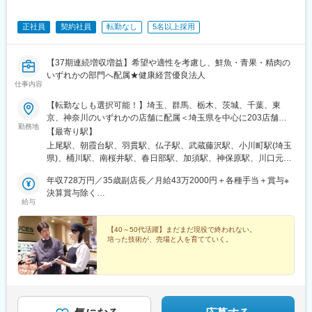
正社員
契約社員
転勤なし
5名以上採用
【37期連続増収増益】希望や適性を考慮し、鮮魚・青果・精肉の
いずれかの部門へ配属★健康経営優良法人
仕事内容
【転勤なしも選択可能！】埼玉、群馬、栃木、茨城、千葉、東
京、神奈川のいずれかの店舗に配属＜埼玉県を中心に203店舗を
勤務地
展開中＞・埼玉県（106店舗）・群馬県（17店舗）・栃木県（6店
【最寄り駅】
舗）・茨城県（7店舗）・千葉県（34店舗）・東京都（17店
上尾駅、朝霞台駅、羽貫駅、仏子駅、武蔵藤沢駅、小川町駅(埼玉
舗）・神奈川県（16店舗）★勤務地詳細は下記の勤務地一覧、も
県)、桶川駅、南桜井駅、春日部駅、加須駅、神保原駅、川口元郷
しくはWebサイトをご覧ください。【https://www.yaoko-
駅、南鳩ケ谷駅、鳩ケ谷駅、川越駅、新河岸駅、霞ケ関駅(埼玉
net.com/store/】※入社後は川越研修センター（埼玉県川越市泉町
年収728万円／35歳副店長／月給43万2000円＋各種手当＋賞与※
県)、的場駅、南古谷駅、本川越駅、高坂駅、北本駅、東行田駅、
2-1）での研修を予定しています※マイカー通勤OK（店舗による）
決算賞与除く
行田駅、花崎駅、熊谷駅、上熊谷駅、籠原駅、鴻巣駅、蒲生駅、
給与
※受動喫煙対策あり：屋内禁煙／専用喫煙スペースあり＼ ライフ
年収601万円／30歳主任／月給37万円＋各種手当＋賞与※決算賞与
岩槻駅、南与野駅、与野駅、東浦和駅、浦和駅、浦和美園駅、北
スタイルに合わせて働ける ／転居を伴う転勤がない【地域限定正
除く
浦和駅、大宮駅(埼玉県)、東大宮駅、七里駅、鉄道博物館駅、土呂
社員】も選べます！《1》正社員…転居を伴う転勤の可能性あり
【40～50代活躍】まだまだ現役で終われない。
駅、東宮原駅、西大宮駅、南浦和駅、若葉駅、北坂戸駅、幸手
培った技術が、売場と人を育てていく。
《2》地域限定正社員…転居を伴う転勤なし（転居を伴わない異動
駅、入曽駅、稲荷山公園駅、志木駅、新白岡駅、新田駅(埼玉県)、
の可能性はあります）
獨協大学前駅、秩父駅、鶴ケ島駅、一本松駅(埼玉県)、航空公園
駅、下山口駅、秋津駅、新所沢駅、東所沢駅、戸田駅(埼玉県)、つ
きのわ駅、ひばりケ丘駅(東京都)、新座駅、羽生駅、東松山駅、高
麗川駅、岡部駅、深谷駅、鶴瀬駅、ふじみ野駅、上福岡駅、本庄
駅、児玉駅、三郷中央駅、親鼻駅、武州長瀬駅、八潮駅、寄居