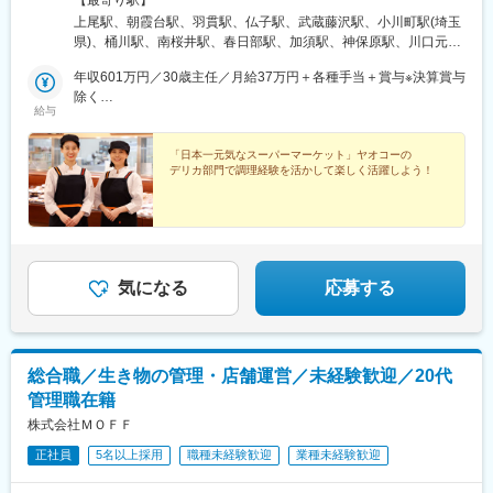
【最寄り駅】
転居を伴う転勤なし ※転居を伴わない異動の可能性あり★勤務地
上尾駅、朝霞台駅、羽貫駅、仏子駅、武蔵藤沢駅、小川町駅(埼玉
詳細は下記の「勤務地一覧」をご覧ください＜埼玉県を中心に
県)、桶川駅、南桜井駅、春日部駅、加須駅、神保原駅、川口元郷
203店舗を展開中＞・埼玉県（106店舗）・群馬県（17店舗）・栃
駅、南鳩ケ谷駅、鳩ケ谷駅、川越駅、新河岸駅、霞ケ関駅(埼玉
木県（6店舗）・茨城県（7店舗）・千葉県（34店舗）・東京都
年収601万円／30歳主任／月給37万円＋各種手当＋賞与※決算賞与
県)、的場駅、南古谷駅、本川越駅、高坂駅、北本駅、東行田駅、
（17店舗）・神奈川県（16店舗）※入社後は川越研修センター
除く
行田駅、花崎駅、熊谷駅、上熊谷駅、籠原駅、鴻巣駅、蒲生駅、
給与
（埼玉県川越市泉町2-1）での研修を予定しています※受動喫煙対
年収728万円／35歳副店長／月給43万2000円＋各種手当＋賞与※
岩槻駅、南与野駅、与野駅、東浦和駅、浦和駅、浦和美園駅、北
策：屋内禁煙／専用喫煙スペースあり
決算賞与除く
浦和駅、大宮駅(埼玉県)、東大宮駅、七里駅、鉄道博物館駅、土呂
「日本一元気なスーパーマーケット」ヤオコーの
駅、東宮原駅、西大宮駅、南浦和駅、若葉駅、北坂戸駅、幸手
デリカ部門で調理経験を活かして楽しく活躍しよう！
駅、入曽駅、稲荷山公園駅、志木駅、新白岡駅、新田駅(埼玉県)、
獨協大学前駅、秩父駅、鶴ケ島駅、一本松駅(埼玉県)、航空公園
駅、下山口駅、秋津駅、新所沢駅、東所沢駅、戸田駅(埼玉県)、つ
きのわ駅、ひばりケ丘駅(東京都)、新座駅、羽生駅、東松山駅、高
麗川駅、岡部駅、深谷駅、鶴瀬駅、ふじみ野駅、上福岡駅、本庄
駅、児玉駅、三郷中央駅、親鼻駅、武州長瀬駅、八潮駅、寄居
気になる
応募する
駅、武蔵嵐山駅、和光市駅、蕨駅、武蔵浦和駅、久喜駅、東岩槻
駅、磯部駅(群馬県)、国定駅、竜舞駅、小俣駅(栃木県)、下新田
駅、高崎駅、井野駅(群馬県)、北高崎駅、渡瀬駅(群馬県)、上州一
ノ宮駅、中之条駅、北藤岡駅、前橋駅、新前橋駅、城東駅、群馬
総合職／生き物の管理・店舗運営／未経験歓迎／20代
総社駅、渋川駅、野州山辺駅、足利駅、山前駅、宇都宮駅、佐野
管理職在籍
駅、野木駅、古河駅、取手駅、戸頭駅、藤代駅、佐貫駅、竜ケ崎
駅、天王台駅、原木中山駅、菅野駅、北国分駅、ちはら台駅、印
株式会社ＭＯＦＦ
西牧の原駅、新浦安駅、舞浜駅、高柳駅、逆井駅、柏駅、北柏
正社員
5名以上採用
職種未経験歓迎
業種未経験歓迎
駅、京成臼井駅、千葉ニュータウン中央駅、おゆみ野駅、稲毛海
岸駅、検見川浜駅、作草部駅、みつわ台駅、学園前駅(千葉県)、京