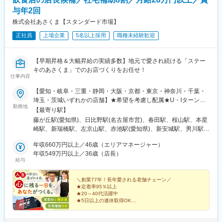
駅、鶴見駅、春日部駅、越谷レイクタウン駅、八潮駅、勝田台
駅、海浜幕張駅、市ケ谷駅、北仙台駅、高幡不動駅、浦安駅(千葉
与年2回
県)、東戸塚駅、葛西駅、一之江駅、旗の台駅、つくば駅、四ツ橋
株式会社あさくま【スタンダード市場】
駅、西院駅(阪急線)、名古屋駅、池下駅、亀島駅、尼崎駅(東海道
正社員
上場企業
5名以上採用
職種未経験歓迎
本線)、御器所駅、中村公園駅、南方駅(大阪府)、豊田市駅、鴻池
新田駅、浄心駅、江南駅(愛知県)、三条駅(京都府)、名鉄岐阜駅、
阿波座駅、大正駅(大阪府)、草津駅(滋賀県)、新瑞橋駅、高槻市
【早期昇格＆大幅昇給の実績多数】地元で愛され続ける「ステー
駅、新長田駅、近鉄八尾駅、酒殿駅、新大宮駅、千種駅、今里駅
キのあさくま」でのお店づくりをお任せ！
(地下鉄)、枝光駅、刈谷駅、金山駅(福岡県)、東郷駅、三郷駅(愛知
仕事内容
県)、板宿駅、箕面駅、藤井寺駅、多治見駅、犬山駅、園田駅、姫
路駅、高蔵寺駅、黒川駅(愛知県)、垂水駅、箕面萱野駅、東岡崎
【愛知・岐阜・三重・静岡・大阪・京都・東京・神奈川・千葉・
駅、伊丹駅(阪急線)、星ケ丘駅(愛知県)、布施駅、枚方市駅、知立
埼玉・茨城いずれかの店舗】★希望を考慮し配属★U・Iターン歓
勤務地
駅、京阪山科駅、藤が丘駅(愛知県)、西宮駅、樟葉駅、梅小路京都
迎・支援あり＜配属店舗＞■愛知県藤が丘ドイツ館店、八熊店、千
【最寄り駅】
西駅、藤枝駅、近江八幡駅、代官山駅、祇園四条駅、京都市役所
音寺店桜山店、星崎店、東浦通り店、鳴海店本店（日進市）、安
藤が丘駅(愛知県)、日比野駅(名古屋市営)、春田駅、桜山駅、本星
前駅、上町駅、新丸子駅、西太子堂駅、池ノ上駅、赤坂見附駅、
城店、岡崎店トヨタ元町店、刈谷店、瀬戸西店半田店、小牧店、
崎駅、新瑞橋駅、左京山駅、赤池駅(愛知県)、新安城駅、男川駅、
中板橋駅、入谷駅(東京都)、新宿駅(東京メトロ)、代々木八幡駅、
一宮店、一宮浅野店富木島店、稲沢店、蟹江店、シャオ西尾店大
土橋駅(愛知県)、逢妻駅、新瀬戸駅、東成岩駅、小牧口駅、今伊勢
田町駅(東京都)、京成船橋駅、九段下駅、上野御徒町駅、北品川
府店、津島店、春日井店、尾張旭店東海加木屋店■岐阜県羽島店、
年収660万円以上／46歳（エリアマネージャー）
駅、妙興寺駅、新日鉄前駅、国府宮駅、近鉄蟹江駅、西尾駅、大
駅、新松戸駅、人形町駅、汐留駅、宝町駅(東京都)、馬喰横山駅、
柳津店、可児店、岐阜長良店、関店■三重県津店、津高茶屋店、桑
年収549万円以上／36歳（店長）
府駅、津島駅、春日井駅(中央本線)、はなみずき通駅、八幡新田
給与
銀座駅、築地市場駅、等々力駅、春日駅(東京都)、城東駅、日本大
名店、四日市店、松阪店鈴鹿店■静岡県浜松船越店、藤枝店 、磐
駅、竹鼻駅、柳津駅(岐阜県)、新可児駅、関駅(岐阜県)、津駅、高
通り駅、銀座一丁目駅、成増駅、淡路町駅、西小山駅、浜松町
田店、宮竹店鹿谷ガーデン店、富士店、三方原店浜松本郷店、浜
茶屋駅、穴太駅(三重県)、大矢知駅、松ケ崎駅(三重県)、平田町
駅、京急東神奈川駅、東宮原駅、長町一丁目駅、府中競馬正門前
松インター店、袋井店富士吉原店、函南店■大阪府西梅田ハービス
＼創業77年！長年愛される老舗チェーン／
駅、八幡駅(静岡県)、藤枝駅、豊田町駅、春日町駅、遠州病院駅、
★定着率95％以上
駅、新小金井駅、登戸駅、小田急永山駅、横浜駅、参宮橋駅、大
プラザ店■京都府京都伏見店■東京都八王子店■神奈川県長後店、
ジヤトコ前駅、積志駅、浜松駅、天竜川駅、袋井駅、伊豆仁田
★20～40代活躍中
崎広小路駅、落合駅(東京都)、仲御徒町駅、千鳥町駅、西早稲田
武蔵小杉店、鶴見店、北山田店、相模原店■千葉県南柏店、蘇我
駅、西梅田駅、中書島駅、北野駅(東京都)、長後駅、武蔵小杉駅、
★5日以上の連休取得OK
駅、習志野駅、京王八王子駅、駒込駅、京急鶴見駅、東葉勝田台
店、松戸店、野田店、市原店■埼玉県狭山店、川越店、越谷店、三
★育休期間無制限！子育てサポート充実
尻手駅、北山田駅(神奈川県)、上溝駅、南柏駅、蘇我駅、上本郷
駅、麹町駅、程久保駅、荏原町駅、心斎橋駅、西院駅(京福線)、近
★最短3カ月で店長も目指せる
郷店■茨城県牛久店、学園都市店＜受動喫煙対策あり：屋内原則禁
駅、愛宕駅(千葉県)、八幡宿駅、新狭山駅、新河岸駅、せんげん台
★豊富なキャリアパス（本社勤務も）