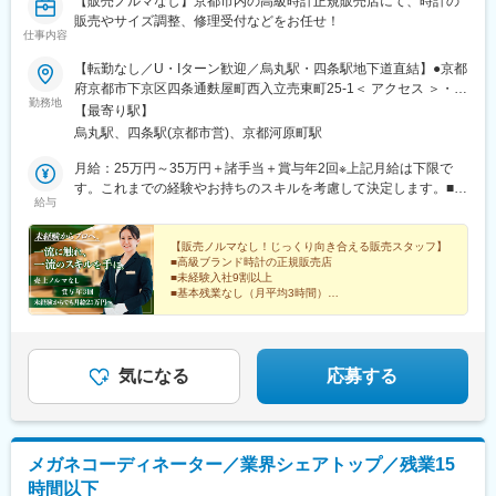
【販売ノルマなし】京都市内の高級時計正規販売店にて、時計の
販売やサイズ調整、修理受付などをお任せ！
仕事内容
【転勤なし／U・Iターン歓迎／烏丸駅・四条駅地下道直結】●京都
府京都市下京区四条通麩屋町西入立売東町25-1＜ アクセス ＞・阪
勤務地
急京都線「烏丸駅」より徒歩3分・地下鉄烏丸線「四条駅」より徒
【最寄り駅】
歩7分★雨の日も、濡れずに通勤可能！百貨店や商業施設が集まる
烏丸駅、四条駅(京都市営)、京都河原町駅
エリアのため、仕事前後の買い物や食事にも便利。交通機関も充
実しており、京都市内はもちろん近隣エリアからの通勤もしやす
月給：25万円～35万円＋諸手当＋賞与年2回※上記月給は下限で
い環境です。※受動喫煙対策：オフィス内禁煙
す。これまでの経験やお持ちのスキルを考慮して決定します。■
給与
評価について ■――――――――――評価において重視するの
は“接客の質”。数字だけでは見えにくい『日々の姿勢』や『誠実
さ』が評価の基準になります。もちろん接客以外の取り組みも評
【販売ノルマなし！じっくり向き合える販売スタッフ】
■高級ブランド時計の正規販売店
価対象です。データ管理や備品管理など、店舗運営を支える業務
■未経験入社9割以上
への責任感や主体性もきちんと評価につなげていきます。
■基本残業なし（月平均3時間）
■創業60年以上の安定基盤
■最大10連休取得実績あり
■20代・30代中心に活躍中
■未経験でも月給25万円～
気になる
応募する
メガネコーディネーター／業界シェアトップ／残業15
時間以下