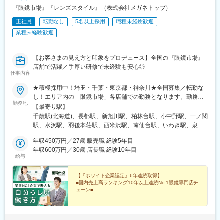
『眼鏡市場』『レンズスタイル』（株式会社メガネトップ）
正社員
転勤なし
5名以上採用
職種未経験歓迎
業種未経験歓迎
【お客さまの見え方と印象をプロデュース】全国の『眼鏡市場』
店舗で活躍／手厚い研修で未経験も安心◎
仕事内容
★積極採用中！埼玉・千葉・東京都・神奈川★全国募集／転勤な
し！エリア内の「眼鏡市場」各店舗での勤務となります。勤務地
勤務地
は相談の上決定します。◎U・Iターン歓迎◎マイカー通勤OK（店
【最寄り駅】
舗により異なります）※受動喫煙対策：屋内完全禁煙【募集エリ
千歳駅(北海道)、長都駅、新旭川駅、柏林台駅、小中野駅、一ノ関
ア】複数店舗で募集中！北海道／青森県／岩手県／宮城県／秋田
駅、水沢駅、羽後本荘駅、西米沢駅、南仙台駅、いわき駅、泉駅
県／山形県／福島県東京都／神奈川県／千葉県／埼玉県／茨城県
(常磐線)、西若松駅、会津若松駅、落合南長崎駅、亀有駅、四ツ木
／栃木県／群馬県新潟県／富山県／石川県／福井県／山梨県／長
年収450万円／27歳 販売職 経験5年目
駅、新小岩駅、府中駅(東京都)、新宿駅、新宿駅(東京メトロ)、亀
野県／岐阜県静岡県／愛知県／三重県京都府／大阪府／兵庫県／
年収600万円／30歳 店長職 経験10年目
戸駅、有明テニスの森駅、豊洲駅、国立駅、渋谷駅、中野駅(東京
給与
奈良県／和歌山県広島県／山口県徳島県／愛媛県／高知県福岡県
都)、浜田山駅、千歳船橋駅、長原駅(東京都)、大森駅(東京都)、葛
／佐賀県／長崎県／熊本県／大分県／宮崎県／鹿児島県詳細は当
西駅、仙川駅、花小金井駅、高島平駅、成瀬駅、大山駅(東京都)、
社HPよりご確認下さい！
【『ホワイト企業認定』6年連続取得】
上板橋駅、錦糸町駅、大井町駅、品川シーサイド駅、武蔵小金井
■国内売上高ランキング10年以上連続No.1眼鏡専門店チ
駅、京成上野駅、吉祥寺駅、赤羽駅、荻窪駅、瑞江駅、池袋駅、
ェーン■
曳舟駅、光が丘駅、大泉学園駅、千住大橋駅、古淵駅、多磨霊園
◎未経験歓迎／安心の研修制度
駅、橋本駅(神奈川県)、中神駅、多摩センター駅、めじろ台駅、西
◎月8～10日休み
新井大師西駅、大師前駅、六町駅、東秋留駅、南平駅、京急久里
◎ライフステージに合わせた働き方が可能（時短勤務制