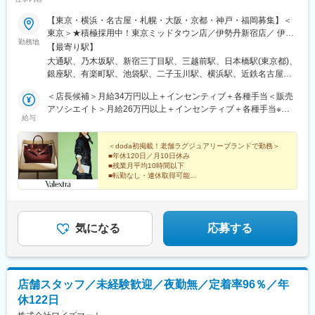
【東京・横浜・名古屋・札幌・大阪・京都・神戸・福岡募集】＜
東京＞★積極採用中！東京ミッドタウン店／伊勢丹新宿店／ 伊勢
勤務地
丹新宿店メンズ館日本橋三越本店／日本橋高島屋店／銀座三越店
【最寄り駅】
銀座三越 1階／阪急メンズ東京店／西武池袋本店／玉川高島屋店
大通駅、乃木坂駅、新宿三丁目駅、三越前駅、日本橋駅(東京都)、
＜神奈川＞★積極採用中！横浜高島屋店／横浜そごう＜愛知＞★
銀座駅、有楽町駅、池袋駅、二子玉川駅、横浜駅、近鉄名古屋
積極採用中！ジェイアール名古屋タカシマヤ店／松坂屋名古屋店
駅、矢場町駅、祇園四条駅、烏丸駅、梅田駅(地下鉄)、なんば駅
＜北海道＞★積極採用中！丸井今井札幌本店＜大阪＞阪急うめだ
＜店長候補＞月給34万円以上＋インセンティブ＋各種手当＜販売
(南海線)、大阪阿部野橋駅、旧居留地・大丸前駅、西鉄福岡駅、博
本店／阪急メンズ大阪店／大阪高島屋店／あべのハルカス近鉄本
アソシエイト＞月給26万円以上＋インセンティブ＋各種手当※い
多駅、天神駅、西４丁目駅、六本木駅、新宿駅(東京メトロ)、新日
給与
店＜京都＞Casa Valextra／大丸京都店 POP UP STORE＜兵庫＞
ずれも前職給与に応じ、条件をご提示します
本橋駅、東銀座駅、東池袋駅、新高島駅、名古屋駅、栄駅(愛知
神戸店＜福岡＞岩田屋本店／博多阪急店／Valextra Fukuoka※受動
県)、京都河原町駅、四条駅(京都市営)、大阪梅田駅(阪神線)、大阪
喫煙対策あり
＜doda初掲載！老舗ラグジュアリーブランドで勤務＞
梅田駅(阪急線)、なんば駅(地下鉄)、天王寺駅前駅、元町駅(兵庫
■年休120日／月10日休み
県)、祇園駅(福岡県)、狸小路駅、新宿駅、京橋駅(東京都)、銀座一
■残業月平均10時間以下
丁目駅、日比谷駅、都電雑司ケ谷駅、平沼橋駅、神奈川駅、名鉄
■転勤なし・連休取得可能
■本社研修2日＋OJTで安心スタート
名古屋駅、栄町駅(愛知県)、三条駅(京都府)、東梅田駅、大阪難波
■産育休取得実績あり
駅、天王寺駅、神戸三宮駅(阪急・神戸高速)、天神南駅
気になる
応募する
店舗スタッフ／未経験歓迎／夜勤無／定着率96％／年
休122日