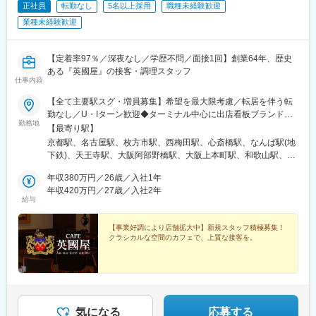
正社員
転勤なし
5名以上採用
職種未経験歓迎
業種未経験歓迎
【定着率97％／深夜なし／学歴不問／面接1回】創業64年、歴史
ある『英國屋』の接客・調理スタッフ
仕事内容
【全て主要駅スグ・増員募集】希望を最大限考慮／転居を伴う転
勤なし／U・Iターン歓迎◆ターミナル中心に出店看板ブランド
勤務地
『CAFE 英國屋』51Fの天空カフェ『カフェ・ド・シエル』スイー
【最寄り駅】
ツカフェ『カフェ グランシェ』など、大阪府・京都府・兵庫県神
京都駅、名古屋駅、枚方市駅、西梅田駅、心斎橋駅、なんば駅(地
戸市・奈良県・和歌山県・東京都・愛知県名古屋市に約40店舗を
下鉄)、天王寺駅、大阪阿部野橋駅、大阪上本町駅、和歌山駅、旧
展開！全て当社直営、かつ通勤アクセスも良好です。◆【積極採
居留地・大丸前駅、三宮駅(神戸新交通)、三宮・花時計前駅、東京
用中】店舗の人員強化のため、特に京都・大阪エリアで積極採用
年収380万円／26歳／入社1年
駅、東銀座駅、九条駅(京都府)、近鉄名古屋駅、枚方公園駅、大阪
中！★京都カントリーハウス英國屋（ホール＆キッチン）★カフ
年収420万円／27歳／入社2年
梅田駅(阪神線)、四ツ橋駅、大阪難波駅、天王寺駅前駅、谷町九丁
給与
ェ英國屋 枚方店（キッチン）・カフェ・ド・サリュー 名古屋高島
目駅、田中口駅、元町駅(兵庫県)、三ノ宮駅、神戸三宮駅(阪神)、
屋・神戸大丸店屋・カフェ英國屋 南千里店・銀座仏蘭西屋・カフ
日本橋駅(東京都)、銀座駅、国際センター駅、大阪駅、長堀橋駅、
ェ グランシェ 大丸梅田店・カフェ英國屋 心斎橋店・阪急17番
【事業好調により店舗拡大中】新規スタッフ積極募集！
なんば駅(南海線)、神戸三宮駅(阪急・神戸高速)、貿易センター
クラシカルな空間のカフェで、上質な接客を。
街・なんば本店（本社）・なんばCITY・近鉄百貨店 上本町店・天
駅、京橋駅(東京都)、銀座一丁目駅
王寺MIO・カフェ 英國屋 大丸東京店受動喫煙対策：禁煙／分煙
※店舗により異なる
気になる
応募する