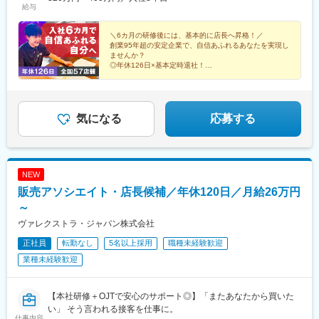
物横丁駅、市川真間駅、新津田沼駅、宮原駅、妙興寺駅、鮫洲
給与
駅、東宮原駅
＼6カ月の研修後には、基本的に店長へ昇格！／
創業95年超の安定企業で、自信あふれるあなたを実現し
ませんか？
◎年休126日×基本定時退社！
◎未経験からの育成前提
◎トレーニング未経験者多数在籍
◎12期連続過去最高売上を更新中
気になる
応募する
NEW
販売アソシエイト・店長候補／年休120日／月給26万円
～
ヴァレクストラ・ジャパン株式会社
正社員
転勤なし
5名以上採用
職種未経験歓迎
業種未経験歓迎
【本社研修＋OJTで安心のサポート◎】「またあなたから買いた
い」 そう言われる接客を仕事に。
仕事内容