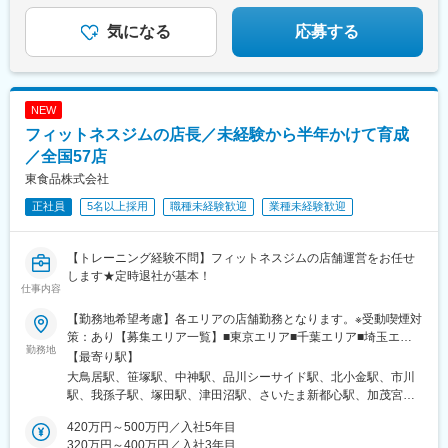
鉄名古屋駅、覚王山駅、荒畑駅、西中島南方駅、新豊田駅、岐阜
煙＞
駅、三郷駅(埼玉県)、牛久駅、研究学園駅、桜本町駅、鳴海駅、平
★UIJターン歓迎！引っ越し手当あり
駅、ドーム前駅、妙音通駅、高槻駅、駒ケ林駅、今池駅(愛知県)、
針駅、青山駅(愛知県)、羽島市役所前駅、可児駅、大阪駅、向河原
気になる
応募する
山陽姫路駅、山陽垂水駅、新伊丹駅、小路駅、宮之阪駅、山科
駅、福島駅(大阪府・阪神線)
駅、さくら夙川駅、丹波口駅、松陰神社前駅、向河原駅、東北沢
駅、永田町駅、新宿御苑前駅、代々木公園駅、芝公園駅、東海神
駅、神保町駅、恵比寿駅、高輪ゲートウェイ駅、内幸町駅、茅場
NEW
町駅、馬喰町駅、新富町駅(東京都)、馬車道駅、京橋駅(東京都)、
小川町駅(東京都)、大門駅(東京都)、東白楽駅、加茂宮駅、府中本
フィットネスジムの店長／未経験から半年かけて育成
町駅、反町駅、高輪台駅、下落合駅、武蔵新田駅、国道駅、長原
／全国57店
駅(東京都)、西大橋駅、西大路三条駅、名鉄名古屋駅、三条京阪
東食品株式会社
駅、ドーム前千代崎駅、瑞穂運動場西駅、車道駅、東垂水駅、伊
丹駅(福知山線)、四宮駅、香櫨園駅、京都河原町駅
正社員
5名以上採用
職種未経験歓迎
業種未経験歓迎
【トレーニング経験不問】フィットネスジムの店舗運営をお任せ
します★定時退社が基本！
仕事内容
【勤務地希望考慮】各エリアの店舗勤務となります。※受動喫煙対
策：あり【募集エリア一覧】■東京エリア■千葉エリア■埼玉エリ
勤務地
ア■愛知エリア■高知エリア※下記は勤務地の一例となります。
【最寄り駅】
大鳥居駅、笹塚駅、中神駅、品川シーサイド駅、北小金駅、市川
駅、我孫子駅、塚田駅、津田沼駅、さいたま新都心駅、加茂宮
駅、東浦和駅、北与野駅、和光市駅、朝霞駅、北浦和駅、尾張一
420万円～500万円／入社5年目
宮駅、観音寺駅(愛知県)、旭駅前通駅、穴守稲荷駅、東中神駅、青
320万円～400万円／入社3年目