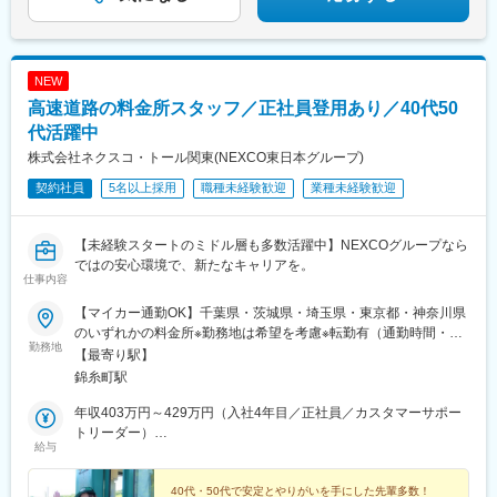
NEW
高速道路の料金所スタッフ／正社員登用あり／40代50
代活躍中
株式会社ネクスコ・トール関東(NEXCO東日本グループ)
契約社員
5名以上採用
職種未経験歓迎
業種未経験歓迎
【未経験スタートのミドル層も多数活躍中】NEXCOグループなら
ではの安心環境で、新たなキャリアを。
仕事内容
【マイカー通勤OK】千葉県・茨城県・埼玉県・東京都・神奈川県
のいずれかの料金所※勤務地は希望を考慮※転勤有（通勤時間・距
勤務地
離考慮）◆船橋事業部京葉道路（原木～千葉西）◆市原事業部京
【最寄り駅】
葉道路（穴川西～蘇我）館山道（市原～木更津北）千葉東金道路
錦糸町駅
（千葉東～東金）圏央道（茂原北～松尾横芝）◆木更津事業部東
京湾アクアライン連絡道（木更津金田～袖ヶ浦）圏央道（木更津
年収403万円～429万円（入社4年目／正社員／カスタマーサポー
東～茂原長南）館山道（木更津南～富津竹岡）富津館山道路（鋸
トリーダー）
給与
南保田～富浦）◆千葉事業部東関東道（谷津船橋～潮来）新空港
年収360万円～384万円（入社2年目／正社員／カスタマーサポー
道（新空港）圏央道（下総）◆三郷事業部外環道（大泉～高谷）
ト）
◆谷和原事業部常磐道（三郷～石岡小美玉）圏央道（常総～神
40代・50代で安定とやりがいを手にした先輩多数！