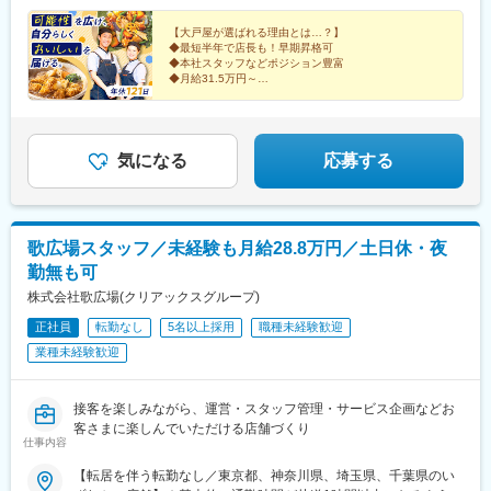
馬場駅、三鷹駅、国分寺駅、六本木駅、田町駅(東京都)、渋谷駅、
【大戸屋が選ばれる理由とは…？】
亀有駅、品川駅、武蔵小金井駅、有楽町駅、東陽町駅、南砂町
◆最短半年で店長も！早期昇格可
駅、亀戸駅、西葛西駅、曙橋駅、新宿西口駅、京急蒲田駅、西荻
◆本社スタッフなどポジション豊富
窪駅、京成金町駅、北千住駅、中野駅(東京都)、調布駅、八王子
◆月給31.5万円～
◆20～30代も活用中！
駅、巣鴨駅、花小金井駅、青梅街道駅、武蔵引田駅、小田急相模
原駅、古淵駅、淵野辺駅、武蔵溝ノ口駅、鴨宮駅、新百合ケ丘
＼長く働ける待遇も◎／
駅、向ケ丘遊園駅、相武台前駅、本厚木駅、中山駅(神奈川県)、星
◇年休121日
川駅、天王町駅、センター北駅、伊勢佐木長者町駅、市が尾駅、
◇住宅手当＆子ども手当あり
気になる
応募する
◇転勤なしも選べる！
日吉駅(神奈川県)、新横浜駅、新綱島駅、東戸塚駅、横須賀中央
◇食事補助
駅、高田駅(神奈川県)、緑園都市駅、逗子・葉山駅、中央林間駅、
橋本駅(神奈川県)、見沼代親水公園駅、獨協大学前駅、草加駅、西
川口駅、川口駅、鳩ケ谷駅、新所沢駅、所沢駅、戸田公園駅、北
歌広場スタッフ／未経験も月給28.8万円／土日休・夜
戸田駅、桶川駅、蒲生駅、上福岡駅、東浦和駅、加茂宮駅、北与
勤無も可
野駅、大宮駅(埼玉県)、浦和駅、与野駅、大和田駅(埼玉県)、南流
山駅、流山おおたかの森駅、八千代緑が丘駅、柏駅、北柏駅、柏
株式会社歌広場(クリアックスグループ)
の葉キャンパス駅、船橋駅、海神駅、鎌取駅、新津田沼駅、市川
正社員
転勤なし
5名以上採用
職種未経験歓迎
駅、鬼越駅、五井駅、ちはら台駅、内原駅、阿字ケ浦駅、研究学
業種未経験歓迎
園駅、小山駅、宇都宮駅東口駅、常永駅、国母駅、酒折駅、ユニ
バーサルシティ駅、りんくうタウン駅、江坂駅、泉ケ丘駅、なん
ば駅(南海線)、枚方市駅、高の原駅、北大路駅、烏丸駅、小倉駅
接客を楽しみながら、運営・スタッフ管理・サービス企画などお
(京都府)、大久保駅(兵庫県)、姫路駅、名谷駅、郡山駅(奈良県)、
客さまに楽しんでいただける店舗づくり
札幌駅、西２８丁目駅、宮の沢駅、新さっぽろ駅、北仙台駅、仙
仕事内容
台駅、立川南駅、代官山駅、住吉駅(東京都)、東池袋駅、拝島駅、
井の頭公園駅、大崎広小路駅、銀座駅、両国駅、上野御徒町駅、
【転居を伴う転勤なし／東京都、神奈川県、埼玉県、千葉県のい