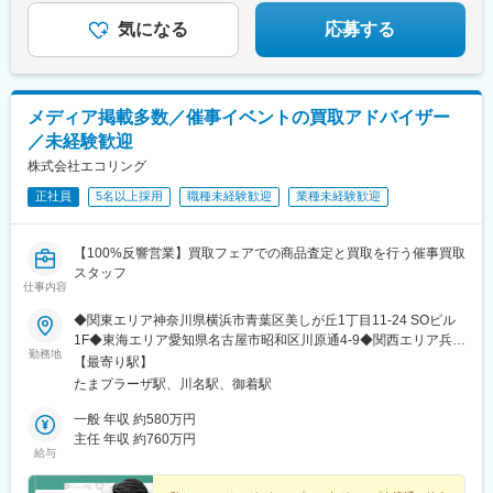
浜駅、磯子駅、本郷台駅、戸塚駅、上大岡駅、日吉本町駅、横浜
度、ジョブリターン制度など）
駅、たまプラーザ駅、中川駅(神奈川県)、センター南駅、蒔田駅、
◎社員割引あり
気になる
応募する
十日市場駅(神奈川県)、湘南深沢駅、大船駅、辻堂駅、渋沢駅、あ
ざみ野駅、京急大津駅、矢向駅、小田栄駅、東門前駅、元住吉
駅、武蔵小杉駅、向河原駅、五月台駅、高座渋谷駅、瀬谷駅、六
会日大前駅、寒川駅、大磯駅、西谷駅、海老名駅(相模線)、関内
メディア掲載多数／催事イベントの買取アドバイザー
駅、元町・中華街駅、金沢文庫駅、相模原駅、千葉ニュータウン
／未経験歓迎
中央駅、新浦安駅、行徳駅、南行徳駅、松戸駅、公津の杜駅、東
千葉駅、逆井駅、鰭ケ崎駅、加須駅、羽生駅、石原駅(埼玉県)、越
株式会社エコリング
谷レイクタウン駅、和光市駅、東行田駅、越谷駅、鶴田駅、佐野
正社員
5名以上採用
職種未経験歓迎
業種未経験歓迎
駅、真岡駅、館林駅、下新田駅、太田駅(群馬県)、片原町駅(富山
県)、新富山口駅、朝菜町駅、速星駅、加賀温泉駅、小松駅、野々
市駅(ＩＲいしかわ鉄道線)、松任駅、野町駅、乙丸駅、砺波駅、越
【100%反響営業】買取フェアでの商品査定と買取を行う催事買取
前たけふ駅、六日町駅、敦賀駅、商工会議所前駅、竜王駅、南甲
スタッフ
府駅、常永駅、富士山駅、川中島駅、鼎駅、瑞浪駅、中津川駅、
仕事内容
美濃太田駅、富士宮駅、新富士駅(静岡県)、片浜駅、岡崎駅、江南
◆関東エリア神奈川県横浜市青葉区美しが丘1丁目11-24 SOビル
駅(愛知県)、猿投駅、春日井駅(中央本線)、六名駅、瀬戸市役所前
1F◆東海エリア愛知県名古屋市昭和区川原通4-9◆関西エリア兵庫
駅、重原駅、越戸駅、相生山駅、杁ケ池公園駅、赤池駅(愛知県)、
勤務地
県姫路市御国野町御着352近隣店舗or催事現場に出勤いただきま
高浜港駅、共和駅、日進駅(愛知県)、道徳駅、新安城駅、高横須賀
【最寄り駅】
す。※遠方にお住まいの方が採用に至った際は、入社に伴う転居費
駅、青山駅(愛知県)、印場駅、新居浜駅、南栄駅、愛知大学前駅、
たまプラーザ駅、川名駅、御着駅
用はご本人様のご負担となります。
牛久保駅、上挙母駅、前後駅、徳重・名古屋芸大駅、小幡駅、東
一般 年収 約580万円
枇杷島駅、荒子川公園駅、喜多山駅(愛媛県)、栄駅(愛知県)、南荒
主任 年収 約760万円
子駅、岩塚駅、上飯田駅、上社駅、野並駅、味鋺駅、庄内通駅、
給与
中川原駅、あすなろう四日市駅、名張駅、富田駅(三重県)、京都河
原町駅、若江岩田駅、天神橋筋六丁目駅、高見ノ里駅、森ノ宮