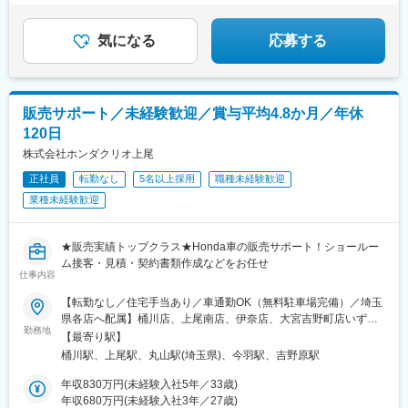
駅、宮之阪駅、大阪阿部野橋駅、猪名寺駅、矢賀駅、紙屋町西
駅、倉敷市駅、美栄橋駅、京王八王子駅、泉体育館駅、井口駅(広
島県)、あおば通駅、末広町駅(東京都)、日吉町駅、栄駅(愛知県)、
気になる
応募する
天王寺駅前駅、猿猴橋町駅、県庁前駅(広島県)
販売サポート／未経験歓迎／賞与平均4.8か月／年休
120日
株式会社ホンダクリオ上尾
正社員
転勤なし
5名以上採用
職種未経験歓迎
業種未経験歓迎
★販売実績トップクラス★Honda車の販売サポート！ショールー
ム接客・見積・契約書類作成などをお任せ
仕事内容
【転勤なし／住宅手当あり／車通勤OK（無料駐車場完備）／埼玉
県各店へ配属】桶川店、上尾南店、伊奈店、大宮吉野町店いずれ
勤務地
かのHondaショールームへ配属【桶川店】〒363-0008 埼玉県桶
【最寄り駅】
川市坂田1633-1【上尾南店】〒362-0031 埼玉県上尾市東町1-1-
桶川駅、上尾駅、丸山駅(埼玉県)、今羽駅、吉野原駅
1【伊奈店】〒362-0805 埼玉県北足立郡伊奈町栄3-121-1【大宮
吉野町店】〒331-0811 埼玉県さいたま市北区吉野町1-400-18★
年収830万円(未経験入社5年／33歳)
受動喫煙対策：分煙（敷地内喫煙所あり）
年収680万円(未経験入社3年／27歳)