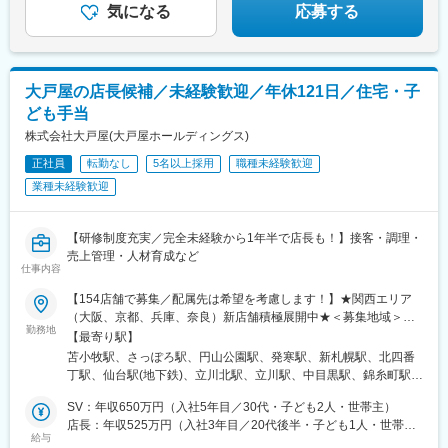
中！
└早期にチーフや店長も目指せる
気になる
応募する
大戸屋の店長候補／未経験歓迎／年休121日／住宅・子
ども手当
株式会社大戸屋(大戸屋ホールディングス)
正社員
転勤なし
5名以上採用
職種未経験歓迎
業種未経験歓迎
【研修制度充実／完全未経験から1年半で店長も！】接客・調理・
売上管理・人材育成など
仕事内容
【154店舗で募集／配属先は希望を考慮します！】★関西エリア
（大阪、京都、兵庫、奈良）新店舗積極展開中★＜募集地域＞北
勤務地
海道／宮城県／東京都／神奈川県／埼玉県／千葉県茨城県／栃木
【最寄り駅】
県／山梨県大阪府／京都府／兵庫県／奈良県◎地域限定社員・時
苫小牧駅、さっぽろ駅、円山公園駅、発寒駅、新札幌駅、北四番
短社員という働き方も相談可能です◎拠点により自動車通勤OK※
丁駅、仙台駅(地下鉄)、立川北駅、立川駅、中目黒駅、錦糸町駅、
受動喫煙対策あり
目白駅、池袋駅、熊川駅、吉祥寺駅、五反田駅、南大沢駅、東大
SV：年収650万円（入社5年目／30代・子ども2人・世帯主）
和市駅、清瀬駅、町田駅、東銀座駅、浅草橋駅、京成上野駅、飯
店長：年収525万円（入社3年目／20代後半・子ども1人・世帯
田橋駅、神保町駅、大手町駅(東京都)、秋葉原駅、用賀駅、経堂
給与
主）
駅、荻窪駅、西新宿駅、初台駅、都庁前駅、新宿三丁目駅、高田