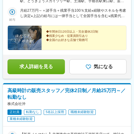
駅、とうきょうスカイツリー駅、土浦駅、宇都宮駅東口駅、韮川
(埼玉県)、蓮田駅、白岡駅、寄居駅、葭川公園駅、海浜幕張駅、ス
東京スカイツリータウン・ソラマチ店＜茨城県＞・土浦イオンモ
駅、舞浜駅、大神宮下駅、南羽生駅、片浜駅、新浜松駅、六名
ポーツセンター駅、鎌取駅、京成幕張駅、南船橋駅、海神駅、柏
ール店＜栃木県＞・宇都宮福田屋ショッピングプラザ店＜群馬県
月給27万円～＋諸手当＋残業手当100％支給※経験やスキルを考慮
駅、京都駅、大阪梅田駅(阪急線)、大阪駅、三宮・花時計前駅、金
駅、松戸駅、新鎌ケ谷駅、牛込神楽坂駅、三越前駅、溜池山王
＞・太田イオンモール店＜千葉県＞・東京ディズニーリゾート
し決定※上記の給与には一律手当として全国手当を含む※残業代は
橋駅、瀬田駅(滋賀県)、岡山駅、広島駅、天神駅、虎ノ門ヒルズ
給与
駅、六本木一丁目駅、東京テレポート駅、汐留駅、新宿御苑前
店・船橋ららぽーとTOKYO-BAY店＜埼玉県＞・羽生イオンモール
別途全額支給
駅、さっぽろ駅、青葉通一番町駅、新宿駅(東京メトロ)、神泉駅、
駅、西新宿駅、西早稲田駅、春日駅(東京都)、上野広小路駅、とう
店＜静岡県＞・ららぽーと沼津店・浜松遠鉄店＜愛知県＞・岡崎
新宿三丁目駅、東京テレポート駅、押上駅、リゾートゲートウェ
きょうスカイツリー駅、国際展示場駅、亀戸水神駅、五反田駅、
イオンモール店＜岐阜県＞・岐阜マーサ店＜京都府＞・京都ポル
◆年間休日120日以上・完全週休2日制
イ・ステーション駅、浜松駅、九条駅(京都府)、梅田駅(地下鉄)、
◆残業少なめ・従業員割引あり
九品仏駅、蓮沼駅、二子新地駅、西太子堂駅、千歳船橋駅、神泉
タ店＜大阪府＞・梅田HEP FIVE店・ルクア大阪店＜兵庫県＞・三
大阪梅田駅(阪神線)、神戸三宮駅(阪急・神戸高速)、岡山駅前駅、
◆全国のお好きな店舗で勤務可
駅、代官山駅、要町駅、東池袋駅、牛田駅(東京都)、府中駅(東京
宮クレフィ店＜奈良県＞・橿原イオンモール店＜滋賀県＞・草津
西鉄福岡駅、虎ノ門駅、北１２条駅、勾当台公園駅、代々木駅、
都)、京王多摩川駅、立川駅、京王八王子駅、高島町駅、平沼橋
イオンモール店＜岡山県＞・岡山イオンモール店＜広島県＞・ミ
ディズニーへの愛とホスピタリティをお持ちの方にぜ
お台場海浜公園駅、本所吾妻橋駅、東京ディズニーランド・ステ
駅、馬車道駅、石川町駅、日ノ出町駅、綱島駅、センター南駅、
ひ！ゲストとキャストという間柄を超えて、感動や喜び
ナモア広島店＜福岡県＞・福岡パルコ店 など
ーション駅、第一通り駅、東梅田駅、三宮駅(神戸市営)、西川緑道
を共有できる素敵なお仕事です！
武蔵小杉駅、高津駅(神奈川県)、登戸駅、横須賀駅、緑町駅、北茅
公園駅、猿猴橋町駅、天神南駅、神谷町駅
ケ崎駅、逗子駅、海老名駅(相鉄・小田急)、鶴見駅、入谷駅(神奈
求人詳細を見る
気になる
川県)、北与野駅、川越市駅、東飯能駅、御花畑駅、加茂宮駅、中
浦和駅、栄町駅(千葉県)、幕張駅、東海神駅、初富駅、茅場町駅、
赤坂見附駅、麻布十番駅、内幸町駅、東新宿駅、新宿西口駅、下
落合駅、御徒町駅、曳舟駅、東京国際クルーズターミナル駅、東
高級時計の販売スタッフ／完休2日制／月給25万円～／
京ビッグサイト駅、不動前駅、表参道駅、代々木公園駅、東池袋
四丁目駅、京成関屋駅、府中本町駅、立川南駅、日本大通り駅、
転勤なし
関内駅、八丁畷駅、武蔵溝ノ口駅、柳小路駅、宮原駅、千葉中央
株式会社沖
駅
正社員
転勤なし
5名以上採用
職種未経験歓迎
業種未経験歓迎