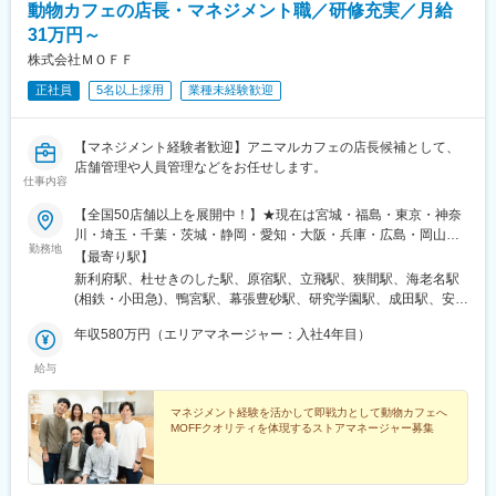
動物カフェの店長・マネジメント職／研修充実／月給
31万円～
株式会社ＭＯＦＦ
正社員
5名以上採用
業種未経験歓迎
【マネジメント経験者歓迎】アニマルカフェの店長候補として、
店舗管理や人員管理などをお任せします。
仕事内容
【全国50店舗以上を展開中！】★現在は宮城・福島・東京・神奈
川・埼玉・千葉・茨城・静岡・愛知・大阪・兵庫・広島・岡山・
勤務地
福岡・熊本・沖縄のいずれかの店舗に配属【東北エリア】青森県
【最寄り駅】
／秋田県／岩手県／山形県／宮城県／福島県★2026年11月「Cat
新利府駅、杜せきのした駅、原宿駅、立飛駅、狭間駅、海老名駅
cafe moff イオンモール伊達(福島県）」NEW OPEN【関東エリ
(相鉄・小田急)、鴨宮駅、幕張豊砂駅、研究学園駅、成田駅、安城
ア】東京都／神奈川県／埼玉県／千葉県／茨城県／群馬県／栃木
駅、日進駅(愛知県)、萩原天神駅、鳴尾・武庫川女子大前駅、商工
県【中部エリア】静岡県／愛知県／山梨県／長野県／岐阜県【近
年収580万円（エリアマネージャー：入社4年目）
センター入口駅、竹下駅、唐人町駅、仙台駅、秋葉原駅、南町田
畿エリア】大阪府／兵庫県／京都府／三重県／滋賀県／奈良県／
グランベリーパーク駅、さいたま新都心駅、水戸駅、静岡駅、舞
給与
和歌山県★2026年7月「Dog cafe MOFFららぽーと堺店」
阪駅、黒田駅(愛知県)、ナゴヤドーム前矢田駅、八幡駅(愛知県)、
NEWOPEN（ドッグトレーナー経験者積極採用）【中国四国エリ
矢場町駅、枚方市駅、天王寺駅、稲野駅、広島駅、天神川駅、原
ア】広島県／岡山県／鳥取県／島根県／徳島県／香川県／高知県
マネジメント経験を活かして即戦力として動物カフェへ
爆ドーム前駅、倉敷駅、健軍町駅、赤嶺駅、印西牧の原駅、県庁
MOFFクオリティを体現するストアマネージャー募集
／愛媛県【九州・沖縄エリア】福岡県／熊本県／佐賀県／長崎県
前駅(沖縄県)、八王子駅、明治神宮前駅、高松駅(東京都)、高尾駅
／大分県／鹿児島県／沖縄県★今春沖縄に2店舗目OPEN＼拡大
(東京都)、海老名駅(相模線)、甲子園駅、新井口駅、仙台駅(地下
中！現在店舗がないエリアにも新店OPENの可能性あり！／＜研
鉄)、岩本町駅、新静岡駅、木曽川駅、矢田駅(愛知県)、上前津
修期間中は以下の店舗に勤務＞東京都町田市または大阪府堺市