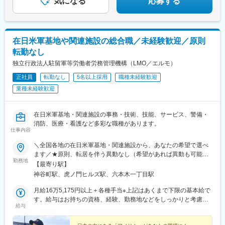
気になる
応募する
駅、武蔵嵐山駅、和光市駅、蕨駅、武蔵浦和駅、久喜駅、東岩槻
駅、磯部駅(群馬県)、国定駅、竜舞駅、小俣駅(栃木県)、下新田
駅、高崎駅、井野駅(群馬県)、北高崎駅、渡瀬駅(群馬県)、上州一
ノ宮駅、中之条駅、北藤岡駅、前橋駅、新前橋駅、城東駅、群馬
在日米軍基地や関連施設の総合職／未経験歓迎／原則
総社駅、渋川駅、野州山辺駅、足利駅、山前駅、宇都宮駅、佐野
転勤なし
駅、野木駅、古河駅、取手駅、戸頭駅、藤代駅、佐貫駅、竜ケ崎
駅、天王台駅、原木中山駅、菅野駅、北国分駅、ちはら台駅、印
独立行政法人駐留軍等労働者労務管理機構（LMO／エルモ）
西牧の原駅、新浦安駅、舞浜駅、高柳駅、逆井駅、柏駅、北柏
正社員
転勤なし
5名以上採用
職種未経験歓迎
駅、京成臼井駅、千葉ニュータウン中央駅、おゆみ野駅、稲毛海
岸駅、検見川浜駅、作草部駅、みつわ台駅、学園前駅(千葉県)、京
業種未経験歓迎
成成田駅、南流山駅、流山おおたかの森駅、公津の杜駅、愛宕駅
(千葉県)、三咲駅、京成大久保駅、松戸新田駅、みのり台駅、八千
在日米軍基地・関連施設の事務・技術、技能、サービス、警備・
代中央駅、八千代緑が丘駅、四街道駅、北松戸駅、西荻窪駅、西
消防、医療・看護など多彩な職種があります。
武立川駅、若葉台駅、稲城駅、小作駅、武蔵小金井駅、東大和市
仕事内容
駅、成城学園前駅、西八王子駅、多摩境駅、小平駅、桜街道駅、
小川駅(東京都)、南平駅、府中駅(東京都)、下赤塚駅、牛浜駅、鴨
＼全国各地の在日米軍基地・関連施設から、あなたの希望で選べ
宮駅、向ケ丘遊園駅、南橋本駅、上溝駅、淵野辺駅、渋沢駅、平
ます／★原則、転居を伴う異動なし（希望があれば異動も可能）
塚駅、藤沢駅、柳小路駅、三崎口駅、磯子駅、吉野町駅、新百合
勤務地
★地域・勤務地によりマイカー通勤もOK！【本部】〒105-0001
【最寄り駅】
ケ丘駅、高座渋谷駅、東戸塚駅、橋本駅(神奈川県)、大宮公園駅、
東京都港区虎ノ門四丁目3番20号 神谷町MTビル【東北エリア】・
神谷町駅、虎ノ門ヒルズ駅、六本木一丁目駅
加茂宮駅、御花畑駅、玉淀駅、龍ケ崎市駅、東我孫子駅、千葉公
青森県：三沢市、八戸市、つがる市【関東エリア】・埼玉県：所
園駅、動物公園駅、成田駅、上本郷駅、はるひ野駅、府中本町
沢市、新座市・東京都：港区、福生市、多摩市・神奈川県：横浜
月給16万5,175円以上＋各種手当※上記はあくまで下限の基本給で
駅、熊川駅、矢部駅、石上駅、府中競馬正門前駅
市、横須賀市、逗子市、座間市、綾瀬市、相模原市【東海・関西
す。給与はお持ちの資格、経験、勤務地などをしっかりと考慮の
給与
エリア】・静岡県：御殿場市・京都府：京丹後市【中国・九州エ
上、決定します。★採用1年目の平均月収：26万2,549円（各種手
リア】・山口県：岩国市・広島県：東広島市、呉市、江田島市・
当含む）