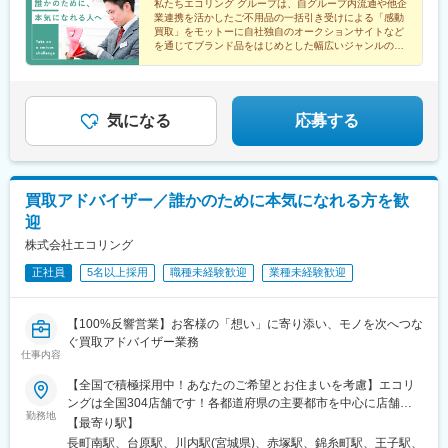
私たちエコリング グループは、自グループ内流通や他企
駅、近鉄八尾駅、天王寺駅前駅、貝塚市役所前駅、心斎橋駅、和
業連携を活かしたご不用品の一括引き受けによる「感動
泉府中駅、東岸和田駅、金剛駅、三日市町駅、深江橋駅、河内磐
買取」をモットーに自社独自のオークションサイトなど
船駅、北巽駅、東部市場前駅、北伊丹駅、東加古川駅、宝殿駅、
を通じてブランド品をはじめとした幅広いジャンルの商
小野駅(兵庫県)、香櫨園駅、鼓滝駅、総合運動公園駅、北鈴蘭台
品の買取・販売を行うリユース企業です。
駅、塚口駅(阪急線)、はりま勝原駅、西飾磨駅、京口駅、大久保駅
(兵庫県)、和歌山大学前駅、神前駅(和歌山県)、紀三井寺駅、紀伊
中ノ島駅、中松江駅、大福駅、新ノ口駅、学研奈良登美ケ丘駅、
気になる
応募する
新大宮駅、京終駅、橿原神宮前駅、廿日市市役所前・平良駅、高
須駅(広島県)、呉駅、立町駅、三原駅、東尾道駅、東福山駅、道上
駅、草津南駅、下祇園駅、周防花岡駅、綾羅木駅、新山口駅、柳
井駅、宇和島駅、今治駅、吉成駅、勝瑞駅、西高須駅、知寄町一
買取アドバイザー／誰かのために本気になれる方を歓
丁目駅、新倉敷駅、西富井駅、中庄駅、備前西市駅、津山口駅、
迎
久留米高校前駅、古賀駅、行橋駅、新宮中央駅、甘木駅(西鉄線)、
南直方御殿口駅、下伊田駅、天道駅、七隈駅、九大学研都市駅、
株式会社エコリング
賀茂駅、西新駅、西鉄福岡駅、大橋駅(福岡県)、福間駅、小倉駅
正社員
5名以上採用
職種未経験歓迎
業種未経験歓迎
(福岡県)、熊西駅、陣原駅、永犬丸駅、スペースワールド駅、朝倉
街道駅、春日原駅、鍋島駅、佐賀駅、吉野ケ里公園駅、新鳥栖
駅、観光通駅、豊前善光寺駅、加納駅(宮崎県)、宮崎駅、宇宿一丁
【100%反響営業】お客様の「想い」に寄り添い、モノを次へつな
目駅、高見橋駅、天文館通駅、伊集院駅、上塩屋駅、志布志駅、
ぐ買取アドバイザー業務
帖佐駅、倉見駅、府中競馬正門前駅、新宿西口駅、新宿三丁目
仕事内容
駅、西大島駅、国際展示場駅、神泉駅、大森海岸駅、板橋区役所
前駅、下神明駅、青物横丁駅、上野御徒町駅、井の頭公園駅、赤
【全国で積極採用中！あなたのご希望とお住まいを考慮】エコリ
羽岩淵駅、東池袋駅、京成曳舟駅、白糸台駅、東中神駅、小田急
ングは全国304店舗です！各都道府県の主要都市を中心に店舗を
勤務地
多摩センター駅、久里浜駅、平沼橋駅、センター北駅、南太田
展開しています！弊社はエリア採用のため、配属は、ご自宅から
【最寄り駅】
駅、堀ノ内駅、浜川崎駅、川崎大師駅、新丸子駅、海老名駅(相
90分圏内を予定しております。今後も出店計画があるので、ぜひ
長町南駅、台原駅、川内駅(宮城県)、赤塚駅、錦糸町駅、王子駅、