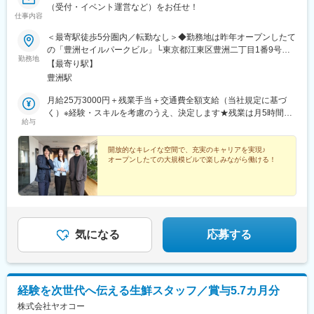
（受付・イベント運営など）をお任せ！
仕事内容
＜最寄駅徒歩5分圏内／転勤なし＞◆勤務地は昨年オープンしたて
の「豊洲セイルパークビル」└東京都江東区豊洲二丁目1番9号＼
勤務地
好アクセスのオフィスです ／■東京メトロ有楽町線「豊洲駅」よ
【最寄り駅】
り徒歩3分■ゆりかもめ「豊洲駅」より徒歩5分★開放的な空間で
豊洲駅
ランチも楽しめる♪幅広いジャンルのレストランやカフェ、キッチ
ンカーが出店できる広場や休憩スペースも完備されているので、
月給25万3000円＋残業手当＋交通費全額支給（当社規定に基づ
ランチの時間や仕事終わりなどの時間も充実できますよ！※受動喫
く）※経験・スキルを考慮のうえ、決定します★残業は月5時間程
給与
煙対策あり
度で、ほぼ定時退社！残業が発生した分は、全額支給いたしま
す。
開放的なキレイな空間で、充実のキャリアを実現♪
オープンしたての大規模ビルで楽しみながら働ける！
気になる
応募する
経験を次世代へ伝える生鮮スタッフ／賞与5.7カ月分
株式会社ヤオコー