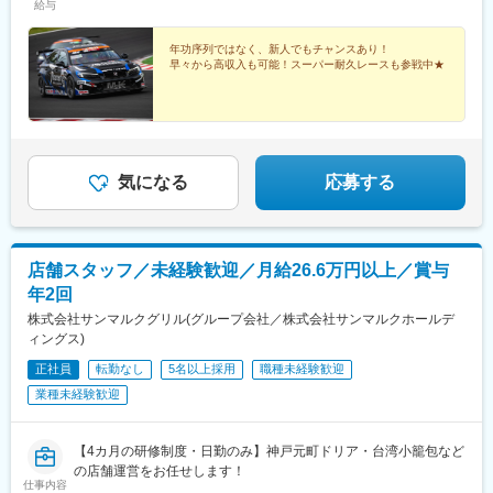
給与
年功序列ではなく、新人でもチャンスあり！
早々から高収入も可能！スーパー耐久レースも参戦中★
気になる
応募する
店舗スタッフ／未経験歓迎／月給26.6万円以上／賞与
年2回
株式会社サンマルクグリル(グループ会社／株式会社サンマルクホールデ
ィングス)
正社員
転勤なし
5名以上採用
職種未経験歓迎
業種未経験歓迎
【4カ月の研修制度・日勤のみ】神戸元町ドリア・台湾小籠包など
の店舗運営をお任せします！
仕事内容