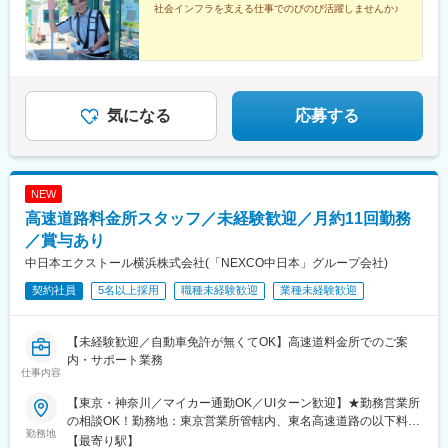
社会インフラを支える仕事でのびのび活躍しませんか♪
崎）◆水戸事業部常磐自動車道（岩間～日立中央）北関東自動車
道（桜川筑西～茨城町東）東水戸道路（水戸南～ひたちなか）東
関道自動車道（茨城空港北～鉾田）◆港北事業部第三京浜道路
（玉川～保土ヶ谷）横浜新道（新保土ヶ谷～戸塚）◆朝比奈事業
部横浜横須賀道路（六ツ川～佐原）※受動喫煙対策：あり
気になる
応募する
NEW
高速道路料金所スタッフ／未経験歓迎／月約11回勤務
／賞与あり
中日本エクストール横浜株式会社(「NEXCO中日本」グループ会社)
契約社員
5名以上採用
職種未経験歓迎
業種未経験歓迎
【未経験歓迎／自動車免許が無くてOK】高速道料金所でのご案
内・サポート業務
仕事内容
【東京・神奈川／マイカー通勤OK／UIターン歓迎】★勤務営業所
の相談OK！勤務地：東京営業所管轄内、東名高速道路の以下料金
勤務地
所に配属いただきます■東京料金所：神奈川県川崎市宮前区＜アク
【最寄り駅】