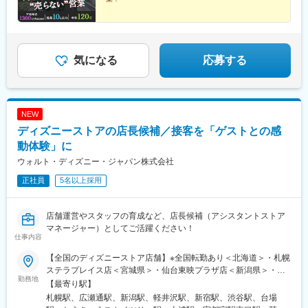
葛西駅、吉祥寺駅、井の頭公園駅、三鷹駅、府中競馬正門前駅、
#関東ポジション採用再開！
調布駅、町田駅、南町田グランベリーパーク駅、豊田駅、国分寺
＃月給50万円～＋高インセン
駅、立川北駅、高松駅(東京都)、昭島駅、八王子駅、南大沢駅、多
＃平均年収1300万円over
摩センター駅、京王よみうりランド駅、武蔵引田駅、新高島駅、
＃月平均残業10h以下
横浜駅、元町・中華街駅、伊勢佐木長者町駅、神奈川駅、新横浜
＃独立＆フリーランス化も支援
気になる
応募する
駅、大倉山駅(神奈川県)、新綱島駅、センター北駅、鴨居駅、たま
プラーザ駅、長津田駅、二俣川駅、戸塚駅、上大岡駅、鳥浜駅、
緑園都市駅、京急川崎駅、川崎駅、新丸子駅、溝の口駅、向ケ丘
遊園駅、新百合ケ丘駅、橋本駅(神奈川県)、相模原駅、相模大野
NEW
駅、汐入駅、横須賀中央駅、平塚駅、鎌倉駅、大船駅、藤沢駅、
ディズニーストアの店長候補／接客を「ゲストとの感
辻堂駅、石上駅、小田原駅、鴨宮駅、茅ケ崎駅、逗子・葉山駅、
三崎口駅、秦野駅、倉見駅、中央林間駅、伊勢原駅、海老名駅(相
動体験」に
模線)、相武台前駅、大雄山駅、高座渋谷駅、相模金子駅、湯河原
ウォルト・ディズニー・ジャパン株式会社
駅、京急鶴見駅、磯子駅、本郷台駅、鷺沼駅、古淵駅、京急久里
正社員
5名以上採用
浜駅、湘南台駅、社家駅、大和駅(神奈川県)、厚木駅、座間駅、か
しわ台駅、二宮駅、番田駅(神奈川県)、大宮駅(埼玉県)、さいたま
新都心駅、浦和駅、浦和美園駅、岩槻駅、川越駅、本川越駅、川
店舗運営やスタッフの育成など、店長候補（アシスタントストア
口駅、新井宿駅、蕨駅、所沢駅、越谷レイクタウン駅、草加駅、
マネージャー）としてご活躍ください！
春日部駅、一ノ割駅、上尾駅、熊谷駅、新座駅、狭山市駅、入間
仕事内容
市駅、狭山ケ丘駅、ふじみ野駅、新三郷駅、志木駅、和光市駅、
八潮駅、鴻巣駅、深谷駅、本庄早稲田駅、高坂駅、行田市駅、加
【全国のディズニーストア店舗】※全国転勤あり＜北海道＞・札幌
須駅、南羽生駅、桶川駅、坂戸駅(埼玉県)、若葉駅、高麗川駅、飯
ステラプレイス店＜宮城県＞・仙台東映プラザ店＜新潟県＞・新
勤務地
能駅、吉川美南駅、西武秩父駅、神保原駅、鶴瀬駅、羽貫駅、和
潟万代ビルボードプレイス店＜長野県＞・軽井沢・プリンスショ
【最寄り駅】
戸駅、東武動物公園駅、西大宮駅、東宮原駅、武蔵浦和駅、南大
ッピングプラザ店＜東京都＞・本社・ディズニーフラッグシップ
札幌駅、広瀬通駅、新潟駅、軽井沢駅、新宿駅、渋谷駅、台場
塚駅、東川口駅、獨協大学前駅、上熊谷駅、三郷中央駅、戸田駅
東京・渋谷公園通り店・新宿高島屋店・お台場アクアシティ店・