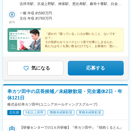
鉄・小田急)、伊勢佐木長者町駅、南流山駅、東成岩駅、栄町駅(愛
この機会にご応募ください！≪募集中の拠点≫◆ 東北エリア宮城
吉祥寺駅、京成上野駅、神泉駅、恵比寿駅、麻布十番駅、白金台
知県)、中村公園駅、伊勢松本駅、新正駅、近鉄富田駅、烏丸駅、
県◆ 関東エリア茨城県・東京都・神奈川県・千葉県・埼玉県◆中
駅、豊洲駅、柏駅、船橋法典駅、浦安駅(千葉県)、海老名駅(相
天満駅、大阪阿部野橋駅、貝塚駅(大阪府)、四ツ橋駅、大阪狭山市
部エリア愛知県・岐阜県・静岡県◆北信越エリア長野県◆ 関西エ
一般 年収 約580万円
鉄・小田急)、綱島駅、浦和駅、細畑駅、藤が丘駅(愛知県)、上社
駅、多田駅(兵庫県)、紀和駅、畝傍御陵前駅、八丁堀駅(広島県)、
リア京都府・大阪府・兵庫県・奈良県◆中国・四国エリア広島
主任 年収 約760万円
駅、金山駅(愛知県)、川名駅、港区役所駅、杁ケ池公園駅、蟹江
給与
西原駅(広島県)、県立美術館通駅、天神駅、三ケ森駅、天拝山駅、
県・香川県◆ 九州エリア福岡県・熊本県・鹿児島県・沖縄県詳し
駅、開明駅、城陽駅、上桂駅、亀岡駅、近鉄八尾駅、谷町九丁目
浜町アーケード駅、脇田駅、いづろ通駅、府中本町駅、亀戸水神
くは・・・https://www.eco-ring.com/shopこちらから詳細住所を
駅、下松駅(大阪府)、小林駅(兵庫県)、飾磨駅、御着駅、苦楽園口
駅、有明駅(東京都)、鮫洲駅、上野広小路駅、志茂駅、都電雑司ケ
ご確認ください。※将来的にキャリアップのための全国転勤あり
「誰かの『困っている』に心が動いたこと、ないです
駅、甲南山手駅、須磨寺駅、芦屋駅(東海道本線)、東福山駅、立町
か？」
谷駅、京王多摩センター駅、高島町駅、新大津駅、大師橋駅、日
駅、草津駅(広島県)、楽々園駅、緑井駅、中洲川端駅、西鉄千早
その気持ちをリユースという形で仕事にしませんか。
ノ出町駅、小金城趾駅、久屋大通駅、近鉄四日市駅、四条駅(京都
駅、薬院駅、姪浜駅、光の森駅、宇宿一丁目駅、泉中央駅、船堀
私たちはモノを買い取るだけでなく、お客様の「想い」
市営)、扇町駅(大阪府)、天王寺駅、近義の里駅、長堀橋駅、胡町
を次へつなぐ架け橋です。
駅、西太子堂駅、新御茶ノ水駅、仙川駅、佐倉駅、幸谷駅、南柏
未経験から人を育てる環境が整っています。
駅、祇園新橋北駅、高須駅(高知県)、天神南駅、西浜町駅、宇宿
駅、たまプラーザ駅、山手駅、中山駅(神奈川県)、さがみ野駅、川
駅、朝日通駅
崎駅、つきみ野駅、川口駅、武蔵藤沢駅、北方真桑駅、大門駅(愛
知県)、稲荷口駅、西焼津駅、長沼駅(静岡県)、東静岡駅、六合
気になる
応募する
駅、北大路駅、鳥取ノ荘駅、熊取駅、針中野駅、なんば駅(南海
線)、西鈴蘭台駅、塚口駅(阪急線)、魚住駅、道上駅、丸亀駅、東
中間駅、高宮駅(福岡県)、野々市駅(ＩＲいしかわ鉄道線)、松本
駅、船戸駅、紀ノ川駅、住吉駅(東京都)、王子駅前駅、井の頭公園
串カツ田中の店長候補／未経験歓迎・完全週休2日・年
駅、上野駅、渋谷駅、広尾駅、六本木駅、海老名駅(相模線)、新綱
休121日
島駅、尾頭橋駅、東海通駅、寺田駅(京都府)、大阪上本町駅、深江
駅(兵庫県)、芦屋川駅、八丁堀駅(広島県)、古江駅(広島県)、佐伯
株式会社串カツ田中(ユニシアホールディングスグループ)
区役所前駅、大町駅(広島県)、呉服町駅(福岡県)、千早駅、薬院大
正社員
5名以上採用
職種未経験歓迎
業種未経験歓迎
通駅、脇田駅、三軒茶屋駅、小川町駅(東京都)、新松戸駅、尻手
駅、柚木駅(静岡鉄道線)、鞍馬口駅、駒川中野駅、なんば駅(地下
鉄)、鈴蘭台西口駅、通谷駅、西松本駅、飛鳥山駅、上野御徒町
【研修センターでの1カ月研修】『串カツ田中』『焼肉くるとん』
駅、本通駅、櫛田神社前駅、香椎宮前駅、渡辺通駅、宇宿駅、若