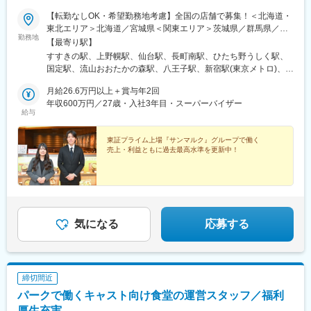
【転勤なしOK・希望勤務地考慮】全国の店舗で募集！＜北海道・
東北エリア＞北海道／宮城県＜関東エリア＞茨城県／群馬県／千
勤務地
葉県／東京都／神奈川県＜東海エリア＞静岡県／愛知県＜北信越
【最寄り駅】
エリア＞石川県＜関西エリア＞京都府／大阪府／兵庫県＜中国・
すすきの駅、上野幌駅、仙台駅、長町南駅、ひたち野うしく駅、
四国エリア＞岡山県／広島県＜九州・沖縄エリア＞福岡県／佐賀
国定駅、流山おおたかの森駅、八王子駅、新宿駅(東京メトロ)、東
県／長崎県／熊本県／大分県／鹿児島県／沖縄県※受動喫煙対策：
池袋駅、錦糸町駅、後楽園駅、西武新宿駅、自由が丘駅、二俣川
店内禁煙★転勤なしの働き方もOK！………………………………お
月給26.6万円以上＋賞与年2回
駅、京急川崎駅、みなとみらい駅、横浜駅、新横浜駅、野々市駅
住まいの都道府県から一定距離の会社規定のブロック内で働くこ
年収600万円／27歳・入社3年目・スーパーバイザー
(ＩＲいしかわ鉄道線)、静岡駅、自動車学校前駅、新静岡駅、矢場
給与
とが可能です◎キャリアアップの一環として転勤の相談をする可
町駅、八幡駅(愛知県)、金山駅(愛知県)、京都駅、ユニバーサルシ
能性はありますが、同意がない限り範囲外の転勤はありません。
ティ駅、天王寺駅、なんば駅(南海線)、大阪梅田駅(阪急線)、大阪
東証プライム上場『サンマルク』グループで働く
阿部野橋駅、梅田駅(地下鉄)、ハーバーランド駅、尼崎駅(東海道
売上・利益ともに過去最高水準を更新中！
本線)、岡山駅前駅、球場前駅(岡山県)、広域公園前駅、矢賀駅、
広島駅、博多駅、小倉駅(福岡県)、西鉄福岡駅、弥生が丘駅、長崎
駅前駅、熊本駅、大分駅、鹿児島中央駅前駅、てだこ浦西駅、狸
小路駅、宮城野通駅、京王八王子駅、新宿駅、東池袋四丁目駅、
春日駅(東京都)、新宿西口駅、九品仏駅、川崎駅、馬車道駅、高島
町駅、日吉町駅、上前津駅、東別院駅、天王寺駅前駅、なんば駅
気になる
応募する
(地下鉄)、大阪梅田駅(阪神線)、神戸駅(兵庫県)、岡山駅、天神川
駅、祇園駅(福岡県)、平和通駅、天神駅、長崎駅(長崎県)、熊本駅
前駅、鹿児島中央駅、資生館小学校前駅、仙台駅(地下鉄)、向原駅
(東京都)、水道橋駅、奥沢駅、新高島駅、栄駅(愛知県)、大阪難波
締切間近
駅、大阪駅、高速神戸駅、西川緑道公園駅、猿猴橋町駅、旦過
駅、天神南駅、五島町駅、二本木口駅、高見橋駅
パークで働くキャスト向け食堂の運営スタッフ／福利
厚生充実