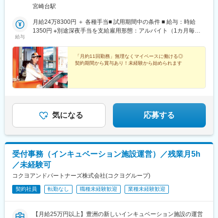
セス＞・東急田園都市線・JR南武線の溝の口駅から川崎市営バス
宮崎台駅
乗車「東名向ヶ丘入口」バス停下車徒歩約3分・小田急線・JR南
武線の登戸駅から川崎市営バス乗車「向丘出張所」バス停下車徒
月給24万8300円 ＋ 各種手当■ 試用期間中の条件 ■ 給与：時給
歩約10分■東名川崎料金所：神奈川県川崎市宮前区＜アクセス
1350円 ※別途深夜手当を支給雇用形態：アルバイト（1カ月毎更
給与
＞・東急田園都市線の宮前平駅から徒歩20分・宮前平駅・溝の口
新）※その他条件に変更なし
駅から川崎市営バスで「犬蔵」バス停徒歩約5分★マイカー通勤可
能！★自宅から通勤可能な範囲での他料金所等への転勤異動の可
「月約11回勤務」無理なくマイペースに働ける◎
契約期間から賞与あり！未経験から始められます
能性あり受動喫煙対策：オフィス内禁煙（屋外に喫煙所設置）
気になる
応募する
受付事務（インキュベーション施設運営）／残業月5h
／未経験可
コクヨアンドパートナーズ株式会社(コクヨグループ)
契約社員
転勤なし
職種未経験歓迎
業種未経験歓迎
【月給25万円以上】豊洲の新しいインキュベーション施設の運営