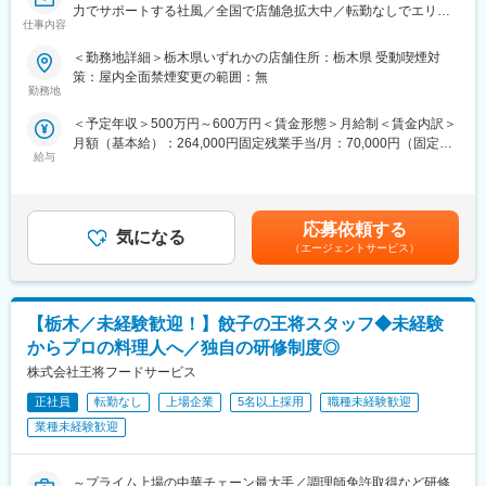
各社への製品供給をスタートさせ、外販事業としての品位向上・
変更の範囲：本文参照
力でサポートする社風／全国で店舗急拡大中／転勤なしでエリア
レベルアップを進めています。これからまだまだ成長する部門で
仕事内容
マネージャーも目指せる／年休122日／フルフレックス】
す。
＜勤務地詳細＞栃木県いずれかの店舗住所：栃木県 受動喫煙対
■採用背景：
策：屋内全面禁煙変更の範囲：無
■当社について：
当社の運営する『ほっともっと』や『やよい軒』は、全国各地で
勤務地
弁当、惣菜販売を主体事業とするオリジン事業（「キッチンオリ
更なる店舗拡大を計画しており、伴い組織の強化を行っていくた
ジン」「オリジン弁当」「オリジンデリカ」）、飲食業を主体事
＜予定年収＞500万円～600万円＜賃金形態＞月給制＜賃金内訳＞
め、やよい軒の店長ポジションにおいてエリア限定という形で増
業とする外食事業（「れんげ食堂Toshu」「武蔵野うどん小麦晴
月額（基本給）：264,000円固定残業手当/月：70,000円（固定残
員採用を行っていきます。転勤が難しい、よく知った地で働きた
れ」「鉄鍋焼きスパ ゲッティ」）の店舗を運営しています。ま
給与
業時間35時間0分/月）超過した時間外労働の残業手当は追加支給
い方はもちろん、キャリア志向の方も転勤なしのままエリアマネ
た、イオングループデリカ部門にオリジン商品を融合させるMD融
＜月給＞334,000円（一律手当を含む）＜昇給有無＞有＜残業手
ージャーを目指すことも可能です。積極的な出店も控えており、
合事業、冷凍食品などを販売する外販事業を展開しています。
当＞有＜給与補足＞※経験・能力を考慮の上で決定■初年度月収イ
キャリアアップのチャンスも豊富にありますので、是非ご応募を
メージ：月収38.8万円（月給33.7万円＋住宅手当3.5万円＋子育て
検討ください。
応募依頼する
変更の範囲：工場品質保証に関わる業務及び関連付随業務／人事
気になる
支援手当1.6万円）■モデル年収：年収700万円 入社6年、OFC年
（エージェントサービス）
異動が行われた場合は会社の指示する業務
収631万円 入社3年、シニアストアマネージャー年収539万円
■業務内容：
入社2年、ストアマネージャー賃金はあくまでも目安の金額であ
『やよい軒』の店舗責任者として、店舗運営全般をお任せしま
り、選考を通じて上下する可能性があります。月給(月額)は固定手
す。売上はあとからついてくるという考えで店舗運営を任せてい
当を含めた表記です。
【栃木／未経験歓迎！】餃子の王将スタッフ◆未経験
るので、クルーの成長やお客様満足度の向上に専念していただけ
ます。
からプロの料理人へ／独自の研修制度◎
株式会社王将フードサービス
■評価制度：
評価制度においては、売上そのものもよりも、クルーを大切に
正社員
転勤なし
上場企業
5名以上採用
職種未経験歓迎
し、お客様満足度の指標であるQSC(品質・サービス・清潔さ)を
業種未経験歓迎
高められるかを重視します。年齢や経験問わず、早期のキャリア
アップも可能です。
～プライム上場の中華チェーン最大手／調理師免許取得など研修