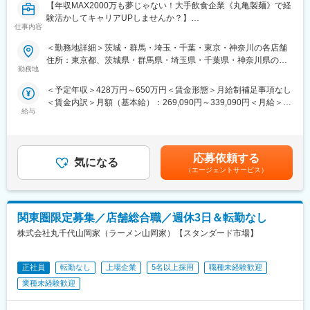
【年収MAX2000万も夢じゃない！大手飲食企業《丸亀製麺》で経
験活かしてキャリアUPしませんか？】
仕事内容
～面接１回／飲食・小売り業界経験者の方歓迎／最短1年でSV昇
格可／年2回7連休取得制度有／残業代１分単位での支給／深夜営
＜勤務地詳細＞茨城・群馬・埼玉・千葉・東京・神奈川の各店舗
業～
住所：東京都、茨城県・群馬県・埼玉県・千葉県・神奈川県の各
勤務地
店舗 受動喫煙対策：屋内全面禁煙変更の範囲：会社の定める事業
■こんな方におすすめ☆：
所
＜予定年収＞428万円～650万円＜賃金形態＞月給制補足事項なし
・飲食や小売り経験活かして大手企業で着実に年収UP＆キャリア
＜賃金内訳＞月額（基本給）：269,090円～339,090円＜月給＞
UPしていきたい！
給与
269,090円～339,090円＜昇給有無＞有＜残業手当＞有＜給与補足
・『お客様満足を第一に』単独ではなくチームで顧客に還元した
＞※残業代は超過分を1分単位で100%支給します。※ご経験・スキ
い！楽しく＆メリハリもって切磋琢磨しながら働きたい！
ルによりオファー金額が変更となる場合があります。704万円／
・経営状態安定した会社＆システム化やオペレーションが整って
35歳・エリアマネージャー／月給53万円＋インセンティブ＋諸手
いる環境でマネジメントメインに集中できる環境で店長・マネー
応募依頼する
気になる
当537万円／28歳・スーパーバイザー／月給39万8000円＋インセ
ジャー経験積んでいきたい！
（エージェントサービス）
ンティブ＋諸手当賃金はあくまでも目安の金額であり、選考を通
じて上下する可能性があります。月給(月額)は固定手当を含めた表
■業務内容：
記です。
まずは「丸亀製麺」の店長として、以下業務に従事頂きます。
関東圏限定募集／店舗総合職／週休3日＆転勤なし
将来的にマネージャーとして複数店舗（イメージ5～7店舗）の管
理・運営などのマネジメント業務をお任せ
株式会社丸千代山岡家（ラーメン山岡家）【スタンダード市場】
・売上管理
・スタッフ育成
・シフト作成
正社員
転勤なし
上場企業
5名以上採用
職種未経験歓迎
※労務管理をメインに接客対応・調理業務・発注作業など、店舗運
業種未経験歓迎
営業務全般を担当します。