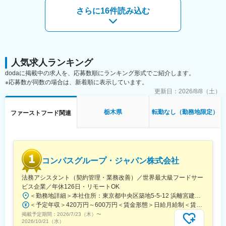
さらに16件読み込む
人気求人ランキング
dodaに掲載中の求人を、応募数順にランキング形式でご紹介します。
※応募数が同数の場合は、新着順に表示しています。
更新日：
2026/8/8（土）
栃木県
転勤なし（勤務地限定）
ファーストフード関連
コンパスグループ・ジャパン株式会社
法務アシスタント（契約管理・業務改善）／世界最大級フードサー
ビス企業／年休126日・リモートOK
＜勤務地詳細＞本社住所：東京都中央区築地5-5-12 浜離宮建設プラザ4F、5F勤務地最寄駅：都営大江戸線／築地市場駅受動喫煙対策：屋内全面禁煙変更の範囲：無
＜予定年収＞420万円～600万円＜賃金形態＞日給月給制＜賃金内訳＞月額（基本給）：280,000円～410,000円/月20日間勤務想定＜想定月額＞280,000円～410,000円＜昇給有無＞有＜残業手当＞有＜給与補足＞※予定年収はあくまでも目安の金額であり、選考を通じて上下する可能性があります。また管理監督者区分での採用となった場合は、残業代の支給はございません。■賞与：年2回（夏季／固定1ケ月、冬季／業績賞与）■給与査定：年1回賃金はあくまでも目安の金額であり、選考を通じて上下する可能性があります。月給(月額)は固定手当を含めた表記です。
掲載予定期間：
2026/7/23（木）
〜
2026/10/21（水）