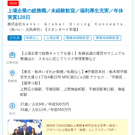
■王将のキャリアパス：
・転勤なしで地域に根差して働ける
NEW
▼店舗スタッフ
・無料で入居可能な独身寮＆住宅手当あり
上場企業の総務職／未経験歓迎／福利厚生充実／年休
接客や調理を中心に店舗業務を担当
・複数業態を展開しており安定性◎
店舗で様々なメニュー調理を身に着けるため、料理人として技術
実質120日
「外食＝長時間労働」のイメージを変える環境です。
的なスキルUPもかなう！
株式会社Ｇｅｎｋｉ Ｇｌｏｂａｌ Ｄｉｎｉｎｇ Ｃｏｎｃｅｐｔｓ
（魚べい・元気寿司）【スタンダード市場】
■企業の特徴：
▼副店長
熊谷市に面積わずか10坪、テーブル席3つとカウンター8席という
正社員
転勤なし
上場企業
職種未経験歓迎
業種未経験歓迎
発注やシフト管理など店舗運営に必要なスキルを取得。現場での
小さな焼肉店からスタートしましたが、その成長率はまさに業界
OJT教育中心のため、一人一人の得意不得意に応じて育成サポー
トップクラスで、2000年には遂に100億円企業となりました。質
トを行っています！
にこだわった調理とサービスが提供できる体制を確立するため
【上場企業で総務キャリアを築く】各種会議の運営やマニュアル
に、より精緻なチェーンストア・システムを構築します。
整備ほか、スキルに応じてリスク管理業務など
▼店長※3～4年目安にしっかりスキルを付けた上で店長を目指し
仕事内容
ていきます。責任者として店舗運営・管理を担当いただきます。
変更の範囲：会社の定める業務
※店長以降のキャリアはエリアMGR、管理部門、FC店のオーナー
【東京・栃木いずれか勤務／転勤なし】■宇都宮本社：栃木県宇都
として独立など様々なキャリアがございます。
宮市大通り1丁目4番22号 MSC第2ビル2階 アクセス：「宇都宮
勤務地
※店長時の平均年収は792万円（一般社員平均：454万円）
駅」西口2より徒歩約8分■東京本社：東京都台東区上野3丁目24番
【最寄り駅】
＜独立支援制度あり★＞
6号 上野フロンティアタワー19階 アクセス：「上野広小路駅」よ
上野広小路駅、宇都宮駅、上野御徒町駅、宇都宮駅東口駅、御徒
フランチャイズ店舗オーナーとして「経営者」になることも！す
り徒歩2分※受動喫煙対策：屋内全面禁煙
町駅
でに200名以上の社員が「経営者」として活躍中！
27歳／入社6年／年収500万円
■王将の「画期的な」働き方：
33歳／入社11年／年収550万円
給与
・残業月20H程度
・有給取得日数は平均8.3日！連休取りやすく、年に何回も旅行に
行っている店長などもいます。
国内外で400店舗以上展開★寿司文化を世界へ発信！
グローバル上場企業で「総務」としてステップUP！
・従業員数は店舗平均16名で学べる＆無理なく働ける環境！「平