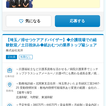
均勤続年数は11.3年」で「離職率1桁」の安定就業が叶う環境です
◎
■王将の「独自の研修制度」でスキルアップ！
●王将調理道場：調理技術や知識向上の研修です。調理師免許取得
気になる
応募する
の補助もあり、学びながら資格・スキルを身につけられます。
●王将アカデミー：店舗・人材マネジメントの研修です。店舗運営
や人材マネジメントについて学べるプログラムです。
変更の範囲：会社の定める業務
【埼玉／排せつケアアドバイザー】◆介護現場での経
験歓迎／土日祝休み◆紙おむつの業界トップ級シェア
株式会社光洋
正社員
転勤なし
～介護福祉士など介護系資格を活かせる／病院介護業界でニッチ
トップクラスシェアメーカー／介護×ITにも携わる成長企業／残業
仕事内容
月20時間以内／年休123日（基本土日祝休み）／転勤原則なし／
直行直帰OK～
＜勤務地詳細＞北関東支店住所：埼玉県さいたま市緑区三室2467-
25 受動喫煙対策：敷地内喫煙可能場所あり変更の範囲：会社の定
同社の製品が適切に使用されるよう、商品選定方法や、使用方法
勤務地
める事業所
【最寄り駅】
などを実際に介護現場に対してレクチャーを行う仕事です。現場
北浦和駅、与野駅、東浦和駅
での意見を持ち帰り、商品企画チームと連携することなどもあ
り、会社の未来を創っていくポジションです。
＜予定年収＞380万円～440万円＜賃金形態＞月給制＜賃金内訳＞