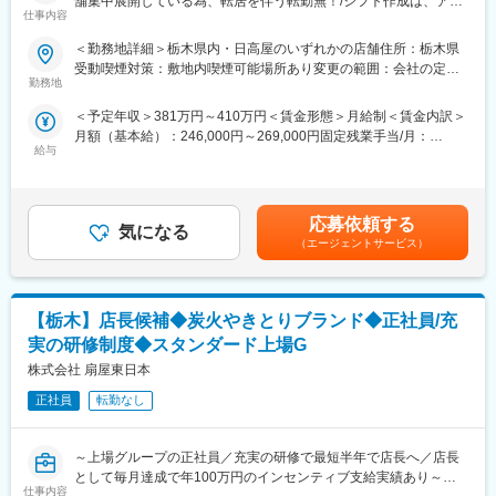
舗集中展開している為、転居を伴う転勤無！/シフト作成は、アル
仕事内容
バイトと社員で「店舗→ブロック」で調整する為、休みは比較的
■企業の魅力について:
取得しやすく、緊急事態にも円滑に対応することが可能なオペレ
あなたに合わせた働き方をご提案。地域に根付く外食チェーンと
＜勤務地詳細＞栃木県内・日高屋のいずれかの店舗住所：栃木県
ーション体制/早期キャリアアップ可※試験で昇級昇格(実技)、接客
して、安心の母体を持ちながらも、大手チェーンとは違い、自分
受動喫煙対策：敷地内喫煙可能場所あり変更の範囲：会社の定め
調理の試験内容は公表されており試験はいつでも受けることがで
勤務地
の未来に合わせて働き方を選べる環境です。「飲食が好き」をカ
る事業所
きます/2020年まで『40年連続増収』を実現】
タチにできるチャンスが豊富。独立を目指す方も、私生活を大切
＜予定年収＞381万円～410万円＜賃金形態＞月給制＜賃金内訳＞
にしたい方も、理想のキャリアに一歩ずつ近づける職場です。未
月額（基本給）：246,000円～269,000円固定残業手当/月：
■業務内容詳細：【変更の範囲:なし】
経験から社長も可。独立実績多数。「いつか自分の店を持ちた
給与
11,900円（固定残業時間6時間0分/月）超過した時間外労働の残業
・店舗での接客・調理業務
い」そんな夢を全力で応援します。接客や店舗運営、商品開発ま
手当は追加支給＜月給＞257,900円～280,900円（一律手当を含
・パート・アルバイトの教育
で幅広く学べる会社です。独立後も運営や経営の相談に応じる継
む）＜昇給有無＞有＜残業手当＞有＜給与補足＞※経験、スキル、
まずは当社のこだわりやオペレーション、スタッフ・お客さまの
続的な支援があるのも魅力です。
年齢を考慮の上、同社規定により優遇・賞与:年2回 ※別途決算賞
特徴などを学んでいただきます。
応募依頼する
気になる
与・昇給:年1回【モデル年収】・店長／500～700万・地区長／
店舗の売上・利益管理、3従業員の採用・教育・労務管理、店舗・
変更の範囲：会社の定める業務
（エージェントサービス）
750～900万円賃金はあくまでも目安の金額であり、選考を通じて
業態改善に繋がる提案・企画など、幅広い業務を担当いただくこ
上下する可能性があります。月給(月額)は固定手当を含めた表記で
とを期待しています。
す。
【栃木】店長候補◆炭火やきとりブランド◆正社員/充
■配属先：
・当社が運営（直営店）している【熱烈中華食堂日高】【焼鳥日
実の研修制度◆スタンダード上場G
高】【来来軒】のいずれかに配属されます。
株式会社 扇屋東日本
・各店舗に社員は1～2名が在籍しており、アルバイト・パートス
タッフは約25名ほど在籍している為、入社後のフォロー体制は整
正社員
転勤なし
っています。
～上場グループの正社員／充実の研修で最短半年で店長へ／店長
■本求人の魅力／特徴：
として毎月達成で年100万円のインセンティブ支給実績あり～
【働きやすい環境】
仕事内容