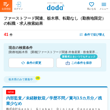
会員登録
ログイン
気になる
メニュー
ファーストフード関連、栃木県、転勤なし（勤務地限定）
の転職・求人検索結果
41
条件で並び替え
件
現在の検索条件
[勤務地]栃木県 [業種]ファーストフード関連-外食産業・飲食業界 [こだわり条件ピックアップ]転勤なし（勤務地限定） [詳細条件](募集・採用情報)転勤なし（勤務地限定）
新着求人をいつでもチェック
条件の変更
この条件を保存
栃木県
のみで募集中
NEW
内部監査／未経験歓迎／学歴不問／賞与3.5カ月分／残
業少なめ
株式会社Ｇｅｎｋｉ Ｇｌｏｂａｌ Ｄｉｎｉｎｇ Ｃｏｎｃｅｐｔｓ