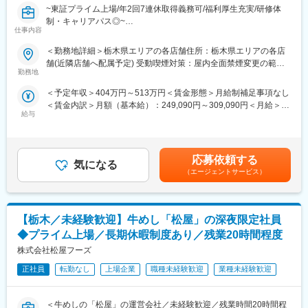
や人材マネジメントについて学べるプログラムです。
~東証プライム上場/年2回7連休取得義務可/福利厚生充実/研修体
当社は、那須に本社を置く洋菓子製造・販売メーカーです。コロ
制・キャリアパス◎~
ナ禍を乗り越え、2023年の売上は前期比30%とV字回復を実現し
変更の範囲：会社の定める業務
仕事内容
ています。
★求人のおすすめポイント★
発売から28年目にして2022年1月に大幅にリニューアルした「御
＜勤務地詳細＞栃木県エリアの各店舗住所：栃木県エリアの各店
・完全未経験から大手企業の正社員へ！研修4か月の手厚い研修で
用邸チーズケーキ」は、年間約150万個を販売した主力商品とな
舗(近隣店舗へ配属予定) 受動喫煙対策：屋内全面禁煙変更の範
安心スタート◎
勤務地
っています。
囲：会社の定める事業所
・初年度年収400万以上！『人』を大切にする会社で着実にキャ
那須高原で大人気の御用邸チーズケーキをはじめとした人気商品
＜予定年収＞404万円～513万円＜賃金形態＞月給制補足事項なし
リアアップを目指せます！
が多く、東京進出後も業績を拡大中です。
＜賃金内訳＞月額（基本給）：249,090円～309,090円＜月給＞
・働き方◎7連休以上の休暇が年2回取得可！2～3連休の取得も可
◇笑顔を生み出す「楽しい職場であること」
給与
249,090円～309,090円＜昇給有無＞有＜残業手当＞有＜給与補足
能で、ワークライフバランス◎
お客様と従業員の笑顔を追い求めてきた当社では、従業員一人ひ
＞※上記年収は平均残業時間分（30時間／月）の想定残業代を含
とりの「その人らしさ」を重要視しています。
んだ金額です。※残業代は超過分を1分単位で100%支給します。※
■業務内容：
お客様や仲間のために何ができるか考え笑顔を生み出す「笑顔の
ご経験・スキルによりオファー金額が変更となる場合がありま
「丸亀製麺」各店舗の管理運営を店長としてお任せいたします。
応募依頼する
DNA」を持った“創造自立型”の職場環境です。
気になる
す。賃金はあくまでも目安の金額であり、選考を通じて上下する
具体的には、調理・接客・スタッフの教育やシフト作成、品質管
（エージェントサービス）
可能性があります。月給(月額)は固定手当を含めた表記です。
理・衛生管理・地域のお客様に喜ばれる企画の立案＆実行など
■コロワイドグループに関して：
を、スタッフと協力して行います。
・東証プライム上場コロワイドグループの一員として、「牛角」
や「しゃぶしゃぶ温野菜」「フレッシュネスバーガー」「大戸
【栃木／未経験歓迎】牛めし「松屋」の深夜限定社員
■研修体制：
屋」など全国2600店舗以上もの様々な飲食店を展開しておりま
充実した研修体制により、着実にキャリアアップを目指せます。
◆プライム上場／長期休暇制度あり／残業20時間程度
す。
・集合研修（2日間）：経営理念や社内規定を学び、企業理解を深
・出店力や業態開発力を高く評価されており、国内のみならず海
株式会社松屋フーズ
める
外へも積極的に展開をしております。
・基礎研修（3ヶ月間）：店舗デビュー前に基本をしっかりと身に
正社員
転勤なし
上場企業
職種未経験歓迎
業種未経験歓迎
付けます
変更の範囲：会社の定める業務
・実地研修（1ヶ月～2ヶ月間／各エリアの教育指定店舗）：実際
＜牛めしの「松屋」の運営会社／未経験歓迎／残業時間20時間程
の店舗での営業を通じてスキルを磨きます