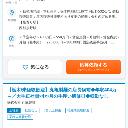
仕事内容
OJT教育中心のため、一人一人の得意不得意に応じて育成サポー
■業務内容：
トを行っています！
＜勤務地詳細＞本社住所：栃木県那須塩原市下田野532-171 受動
年間150万個の売上を誇る「御用邸チーズケーキ」を製造してい
喫煙対策：屋内喫煙可能場所あり変更の範囲：会社の定める事業
る当社にて、製造部門内の品質管理及び品質保証担当責任者候補
▼店長※3～4年目安にしっかりスキルを付けた上で店長を目指し
勤務地
所
【最寄り駅】
として、下記業務をお任せします。
ていきます。責任者として店舗運営・管理を担当いただきます。
西那須野駅
※店長以降のキャリアはエリアMGR、管理部門、FC店のオーナー
■詳細：
として独立など様々なキャリアがございます。
＜予定年収＞400万円～550万円＜賃金形態＞月給制＜賃金内訳＞
・製品の品質管理および品質保証業務全般
※店長時の平均年収は792万円（一般社員平均：454万円）
月額（基本給）：275,000円～380,000円固定残業手当/月：
・品質基準の策定および維持
＜独立支援制度あり★＞
給与
35,000円～50,000円（固定残業時間30時間0分/月）超過した時間
・製造プロセスの監視と改善提案
フランチャイズ店舗オーナーとして「経営者」になることも！す
外労働の残業手当は追加支給＜月給＞310,000円～430,000円（一
・不良品の分析と改善策の実施
でに200名以上の社員が「経営者」として活躍中！
律手当を含む）＜昇給有無＞有＜残業手当＞有＜給与補足＞※基本
・顧客からの品質に関する問合せ対応
給の額は、年齢・経験等を考慮の上決定いたします。■昇給：年1
応募依頼する
・内部および外部の品質監の実施
■王将の「画期的な」働き方：
気になる
回■賞与：年2回賃金はあくまでも目安の金額であり、選考を通じ
（エージェントサービス）
・残業月20H程度
て上下する可能性があります。月給(月額)は固定手当を含めた表記
■商品展開：
・有給取得日数は平均8.3日！連休取りやすく、年に何回も旅行に
です。
売上の80%～90%が店舗での購入、卸が10％、通販が2～3％とな
行っている店長などもいます。
っています。ブライダルでの引き菓子やギフトカタログへの掲載
・従業員数は店舗平均16名で学べる＆無理なく働ける環境！「平
【栃木/未経験歓迎】丸亀製麺の店長候補◆年収404万
など新たな販路も増えていく予定です。
均勤続年数は11.3年」で「離職率1桁」の安定就業が叶う環境です
～／大手正社員×4か月の手厚い研修◎◆転勤なし
◎
■福利厚生：
株式会社 丸亀製麺
世帯主・扶養主の方が対象とはなりますが、住宅手当・子ども手
■王将の「独自の研修制度」でスキルアップ！
正社員
転勤なし
5名以上採用
職種未経験歓迎
当も毎月支給がありますため、非常に働きやすい環境が整備され
●王将調理道場：調理技術や知識向上の研修です。調理師免許取得
業種未経験歓迎
ております。
の補助もあり、学びながら資格・スキルを身につけられます。
●王将アカデミー：店舗・人材マネジメントの研修です。店舗運営
■当社の魅力：