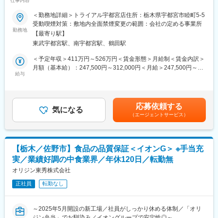
仕事内容
店長から事業部長、自分次第で店舗開発、人財開発、商品開発
1桁＆平均勤続年数11.4年～
等、部門を超えた異動も可能。
＜勤務地詳細＞トライアル宇都宮店住所：栃木県宇都宮市睦町5-5
また、ノウハウを学ぶ機会が多い為、のれん分け制度の利用や独
■業務概要：
受動喫煙対策：敷地内全面禁煙変更の範囲：会社の定める事業所
立する方もいます。
中華料理チェーン最大手である「餃子の王将」にて接客・調理か
勤務地
【最寄り駅】
らスタート。将来的には店長としてスタッフ教育や集客企画等の
東武宇都宮駅、南宇都宮駅、鶴田駅
■やりがい：
店舗づくりもお任せします
・実際に店舗でお客様と接する中で「こんなメニューが喜ばれる
＜★飲食業を盛り上げていきたい方歓迎！あなたオリジナルの餃
＜予定年収＞411万円～526万円＜賃金形態＞月給制＜賃金内訳＞
のでは？」というアイデアがあれば、気軽に発信できます。
子の王将を★＞
月額（基本給）：247,500円～312,000円＜月給＞247,500円～
実際に、社員の声から新しいメニューが生まれ、全国に展開され
王将の店長の裁量権は他の飲食企業の規模とは大きく異なりま
給与
312,000円＜昇給有無＞有＜残業手当＞有＜給与補足＞※上記年収
た事例も多数。あなたのアイデアから生まれた商品が、全国の店
す。
は諸手当・残業時間を含む金額です。■昇給：年1回■賞与：年2回
舗に並ぶかもしれません。
調理・接客・スタッフ教育・集客企画・広告宣伝まで担当するこ
（7月、12月／過去実績2～3ヶ月）■モデル年収：3年目社員：年
・インセンティブ制度：3カ月～半年の研修後、店長になるとイン
とにより、お客様の声を味付けやメニューに反映することができ
収551万円4年目副店長：605万円5年目店長：700万円賃金はあく
応募依頼する
センティブの対象となります。業績にもよりますが、毎月達成
ます
気になる
までも目安の金額であり、選考を通じて上下する可能性がありま
し、年100万のインセンティブを獲得した社員もいます。
（エージェントサービス）
日本中にある王将はすべてが個性的。私たちと一緒にあなたらし
す。月給(月額)は固定手当を含めた表記です。
い餃子の王将を創り上げてください
変更の範囲：会社の定める業務
■王将のキャリアパス：
【栃木／佐野市】食品の品質保証＜イオンG＞ ※手当充
▼店舗スタッフ
実／業績好調の中食業界／年休120日／転勤無
接客や調理を中心に店舗業務を担当
店舗で様々なメニュー調理を身に着けるため、料理人として技術
オリジン東秀株式会社
的なスキルUPもかなう！
正社員
転勤なし
▼副店長
発注やシフト管理など店舗運営に必要なスキルを取得。現場での
～2025年5月開設の新工場／社員がしっかり休める体制／「オリ
OJT教育中心のため、一人一人の得意不得意に応じて育成サポー
ジン弁当」でお馴染み／イオングループで安定性◎～