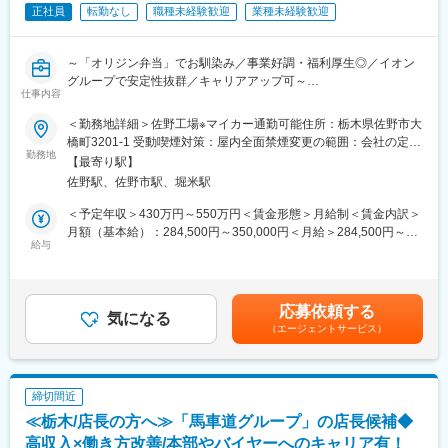
正社員
転勤なし
職種未経験歓迎
業種未経験歓迎
■将来のキャリアパス：
〇新規工場のため、工務のみの業務ではなく製造業務を実施して
いただきます。
～「オリジン弁当」でお馴染み／事業好調・福利厚生◎／イオン
〇入社後、工務経験レベルに合わせ、当工場の工務担当者に必要
グループで安定性抜群／キャリアアップ可～
な教育を実施いたします。
仕事内容
〇本人の適性に合わせて担当分野・担当範囲を決定し、多くの経
■具体的な業務内容：
験・知識・技術を習得していただき、まずは工務GPのMGR（管
＜勤務地詳細＞佐野工場※マイカー通勤可能住所：栃木県佐野市大
・食品製造工場での製造業務（野菜カット作業、パック詰め）稼
理者）を目指していただきます。
橋町3201-1 受動喫煙対策：屋内全面禁煙変更の範囲：会社の定め
働計画、歩留まり管理、スタッフ教育など
勤務地
〇工務GPのMGR以外にも製造・開発・人事総務など他の専門分
る事業所
【最寄り駅】
・品質、食品安全を守る為の衛生管理、教育
野への異動希望を出すことも可能です。
佐野駅、佐野市駅、堀米駅
・生産性向上の為の改善活動
※年1回の昇格試験と、年2回の目標面談があり、適正な評価によ
・その他、製造に関わる業務全般（入荷対応・出荷対応・清掃
ってきちんと賞与や昇給・昇格に連動します。しっかり収入面に
＜予定年収＞430万円～550万円＜賃金形態＞月給制＜賃金内訳＞
等）
反映されます。
月額（基本給）：284,500円～350,000円＜月給＞284,500円～
給与
350,000円＜昇給有無＞有＜残業手当＞有＜給与補足＞■昇給：年
■将来のキャリアパス：
■職場環境：
1回 ※定期昇給・年齢給があり昇給しやすい■賞与：年2回■モデ
◎食品製造に必要な「安全・衛生に関する研修」を受けていただ
＝成長過程の工場＝
ル年収：650万円／45歳MGR賃金はあくまでも目安の金額であ
きます。
生産性向上のための設備変更や新たな機器の導入など、どんどん
り、選考を通じて上下する可能性があります。月給(月額)は固定手
応募依頼する
◎製造部門担当者として製造・稼働計画・従業員教育などの実務
気になる
積極的に提案できる職場です。
当を含めた表記です。
（エージェントサービス）
経験を積んでいただきます。
今後の生産規模拡大を計画しており、工務経験者の活躍できる場
◎製造部門MGR（管理者）への昇格以外にも商品開発・工務・人
面はたくさんございます。
事総務など専門分野への異動を希望する事も可能です。
※年1回の昇格試験と、年2回の目標面談があり、適正な評価によ
■事業内容：
締切間近
ってきちんと賞与や昇給・昇格に連動。しっかり収入面に反映さ
弁当、惣菜販売を主体事業とするオリジン事業（「キッチンオリ
≪栃木/店長の方へ≫「馬車道グループ」の店長候補◆
れます。
ジン」「オリジン弁当」「オリジンデリカ」）、飲食業を主体事
高収入×働き方改善/本部やバイヤーへのキャリア有！
業とする外食事業（れんげ食堂Toshu」「武蔵野うどん小麦晴