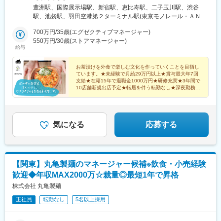
て、社会貢献性高くご活躍いただけます。
寿店、二子玉川店、渋谷ヒカリエ店、ルミネ池袋店、羽田空港第
豊洲駅、国際展示場駅、新宿駅、恵比寿駅、二子玉川駅、渋谷
2 ターミナル店、渋谷地下街店、立川駅ビル店□神奈川ららぽーと
駅、池袋駅、羽田空港第２ターミナル駅(東京モノレール・ＡＮＡ
■当社の強み：
横浜店、横浜ランドマーク店、横浜ポルタ店、ラゾーナ川崎店、
利用)、立川駅、鴨居駅、みなとみらい駅、横浜駅、川崎駅、新横
◎紙おむつの製造販売おいてトップシェアであるだけでなく、IoT
アトレ川崎店、横浜赤レンガ倉庫店、キュービックプラザ新横浜
700万円/35歳(エグゼクティブマネージャー)
浜駅、海老名駅(相模線)、社家駅、南船橋駅、幕張豊砂駅、千葉
活用において、介護現場のおむつ交換の概念を変えようと動いて
店、ららぽーと海老名店、海老名ＳＡ店□千葉ららぽーとTOKYO-
550万円/30歳(ストアマネージャー)
駅、リゾートゲートウェイ・ステーション駅、柏駅、東成田駅、
給与
おります。
BAY店、イオンモール幕張新都心店、ペリエ千葉エキナカ店、イ
越谷レイクタウン駅、さいたま新都心駅、佐野市駅、足柄駅(静岡
◎介護現場の排せつケア業の負担軽減とおむつ利用者の决適の両
クスピアリ店、柏高島屋ステーションモール店、成田空港店□埼玉
県)、流山おおたかの森駅、新豊洲駅、有明テニスの森駅、新宿駅
立を実現するための、社会貢献性の高い事業を行っています。
イオンレイクタウン店、コクーンシティ店□栃木佐野プレミアム・
お茶漬けを外食で楽しむ文化を作っていくことを目指し
(東京メトロ)、新宿西口駅、代官山駅、二子新地駅、羽田空港第
ています。★未経験で月給29万円以上★賞与最大年7回
アウトレット店□静岡足柄ＳＡ店■ごはんすすむ□東京ルミネ池袋
１・第２ターミナル駅(京急)、神泉駅、立川北駅、新高島駅、京急
支給★在籍15年で退職金1000万円★研修充実★3年間で
■光洋グループの特徴：
店□神奈川横浜ポルタ店□千葉流山おおたかの森S・C店
川崎駅、馬車道駅、海老名駅(相鉄・小田急)、船橋競馬場駅、京成
10店舗新規出店予定★転居を伴う転勤なし★深夜勤務な
◇株式会社光洋は、介護、医療、福祉の分野にて多角的に事業展
し★年間休日115日
千葉駅、舞浜駅、空港第２ビル駅(鉄道)、有明駅(東京都)、羽田空
開しています。
港第１ターミナル駅(東京モノレール・ＪＡＬ利用)、立川南駅、桜
◇大人用紙おむつ専門の製造販売事業、病院内に特化したコンビ
木町駅、高島町駅、日本大通り駅、大神宮下駅、新千葉駅、東京
ニ経営、病院内に特化したレストラン・カフェ経営など、製造、
ディズニーランド・ステーション駅、成田空港駅(鉄道)
気になる
応募する
小売、飲食、宿泊と多業態を手掛け、シナジー効果により安定し
た成長を遂げています。
変更の範囲：会社の定める業務
【関東】丸亀製麺のマネージャー候補※飲食・小売経験
歓迎◆年収MAX2000万☆裁量◎最短1年で昇格
株式会社 丸亀製麺
正社員
転勤なし
5名以上採用