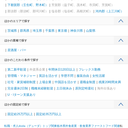
下都賀郡（壬生町、野木町）
芳賀郡（益子町、茂木町、市貝町、芳賀町）
那須郡（那須町、那珂川町）
塩谷郡（塩谷町、高根沢町）
河内郡（上三川町）
ほかのエリアで探す
茨城県
群馬県
埼玉県
千葉県
東京都
神奈川県
山梨県
ほかの業種で探す
居酒屋・バー
ほかのこだわり条件で探す
第二新卒歓迎
外資系企業
年間休日120日以上
フレックス勤務
管理職・マネジャー
英語を活かす
学歴不問
服装自由
女性活躍
社宅・家賃補助制度
上場企業
中国語を活かす
退職金制度
残業20時間未満
完全週休2日制
職種未経験歓迎
土日祝休み
原則定時退社
海外出張あり
U・Iターン支援あり
ほかの固定給で探す
固定給25万円以上
固定給35万円以上
転職・求人doda（デューダ）トップ
関東
栃木県
外食産業・飲食業界
ファーストフード関連
転