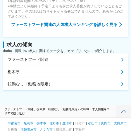
※集計対象期間：2026/8/1（土）～2026/8/7（金）
※事情により掲載終了予定日よりも前に求人募集が終了していることもご
ざいます。その場合は当サイトから応募はできませんので、あらかじめご
了承ください。
ファーストフード関連
の人気求人ランキングを詳しく見る
求人の傾向
dodaに掲載中の求人に関するデータを、カテゴリごとにご紹介します。
ファーストフード関連
栃木県
転勤なし（勤務地限定）
ファーストフード関連、栃木県、転勤なし（勤務地限定）の転職・求人情報をエ
リアで絞り込む
宇都宮市
足利市
栃木市
佐野市
鹿沼市
日光市
小山市
真岡市
大田原市
矢板市
那須塩原市
さくら市
那須烏山市
下野市