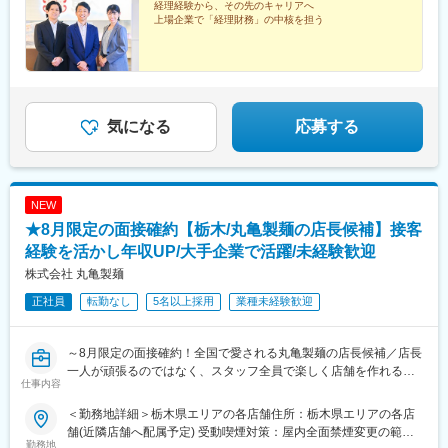
経理経験から、その先のキャリアへ
上場企業で「経理財務」の中核を担う
気になる
応募する
NEW
★8月限定の面接確約【栃木/丸亀製麺の店長候補】接客
経験を活かし年収UP/大手企業で活躍/未経験歓迎
株式会社 丸亀製麺
正社員
転勤なし
5名以上採用
業種未経験歓迎
～8月限定の面接確約！全国で愛される丸亀製麺の店長候補／店長
一人が頑張るのではなく、スタッフ全員で楽しく店舗を作れる会
仕事内容
社です／東証プライム上場／年2回7連休取得義務可／福利厚生充
実／研修体制◎／店舗責任者以外のキャリア選択も豊富！～
＜勤務地詳細＞栃木県エリアの各店舗住所：栃木県エリアの各店
舗(近隣店舗へ配属予定) 受動喫煙対策：屋内全面禁煙変更の範
★求人のおすすめポイント★
勤務地