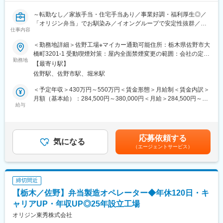
～転勤なし／家族手当・住宅手当あり／事業好調・福利厚生◎／
■当社の特徴/魅力：
「オリジン弁当」でお馴染み／イオングループで安定性抜群／キ
比較的若い世代のスタッフが多く活気のあるお店です！
仕事内容
ャリアUP可～
未経験からでも先輩社員が優しく丁寧に指導しますので、飲食店
の正社員として腰を据えて働きたい方や将来の夢の為に転職を考
＜勤務地詳細＞佐野工場※マイカー通勤可能住所：栃木県佐野市大
■業務内容：
えている方など応募お待ちしております。
橋町3201-1 受動喫煙対策：屋内全面禁煙変更の範囲：会社の定め
・食品製造工場の設備・機械の状態管理
勤務地
また、月1回ミーティングを開いており、意見交換や従業員の仕事
る事業所
【最寄り駅】
・設備、機器の日常点検と修繕対応
上の要望など聞き常に働きやすい環境作りをしています。将来、
佐野駅、佐野市駅、堀米駅
・メンテナンス計画の立案と実行
独立することも可能です◎
・新たな生産設備の導入等の生産性向上提案
＜予定年収＞430万円～550万円＜賃金形態＞月給制＜賃金内訳＞
・その他、工務に関わる全ての業務
変更の範囲：会社の定める業務
月額（基本給）：284,500円～380,000円＜月給＞284,500円～
・製造業務（新規工場のため）
給与
380,000円＜昇給有無＞有＜残業手当＞有＜給与補足＞■昇給：年
1回 ※定期昇給・年齢給があり昇給しやすい■賞与：年2回■モデ
◆働き方：
ル年収：650万円／45歳MGR賃金はあくまでも目安の金額であ
・基本8：00～17：00の日勤です。
り、選考を通じて上下する可能性があります。月給(月額)は固定手
応募依頼する
※今後の体制変更に伴い10：00～20：00、5：30～14：30等の勤
気になる
当を含めた表記です。
（エージェントサービス）
務時間の可能性があります。
・現状は夜間や休日の呼出しはありませんが、今後は４回/年程度
が想定されます。（製造部門の習熟度による）
締切間近
◆佐野工場について：
【栃木／佐野】弁当製造オペレーター◆年休120日・キ
2025年5月に開設した新しい工場です。生産能力の増強を図りな
がらサステナブルな資源循環型の製造拠点として、主にカット野
ャリアUP・年収UP◎25年設立工場
菜の製造を行っています。
オリジン東秀株式会社