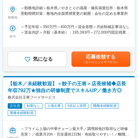
・当社は飲食業界のなかでも屈指の働きやすさを自負しておりま
■担当業務：新しくご入社いただく方には、『やきとりの扇屋』
す。希望休が叶いやすいため、店長でも気軽に連休を取得するこ
＜勤務地詳細＞栃木県／やきとりの扇屋・備長扇屋住所：栃木県
『備長扇屋』いずれかの店長候補としてご活躍いただきます。全
とも可能です。
受動喫煙対策：敷地内全面禁煙変更の範囲：会社の定める事業所
国に展開中ですが、更に大きな夢を実現するために、新しい人財
今後も現場のアイデアを取り入れていきます。
勤務地
を積極採用しています。
例）突発的な理由でない限り、残業が常習化していれば本部介入
＜予定年収＞350万円～400万円＜賃金形態＞月給制補足事項なし
があります。全社的に残業は20時間程度以上は発生させない仕組
＜賃金内訳＞月額（基本給）：195,393円～272,000円固定残業手
■業務詳細：
みづくりを会社全体で整備しています。
給与
当/月：62,607円～88,000円（固定残業時間45時間0分/月）超過し
・ホール、キッチンの全体管理
【利益分配の経営】
た時間外労働の残業手当は追加支給＜月給＞258,000円～360,000
・予約管理、電話対応
・当社は利益を社員に分配する社風の為、6年連続で給与ベースを
円（一律手当を含む）＜昇給有無＞有＜残業手当＞有＜給与補足
・接客、サービス全般
上げている他、コロナ禍でも賞与を満額支給しております。
＞■昇給年2回／賞与年2回／売上によってインセンティブ制度有■
・売上管理、在庫管理
【当社について】
応募依頼する
気になる
年収事例・入社4年目（事業部長）医療系の営業経験者：約年収
・スタッフの育成やマネジメント、シフト管理 など
・日本を代表とする飲食チェーンへと成長した当社。新規出店計
（エージェントサービス）
550万円・入社6年目（事業部長）飲食経験あり：約年収550万円
画もしっかりと進行しています。
賃金はあくまでも目安の金額であり、選考を通じて上下する可能
■教育・研修：入社後3カ月～半年間は研修がございます。
・首都圏の駅前を中心に全7業態、400店舗以上を展開している当
性があります。月給(月額)は固定手当を含めた表記です。
美味しい焼き鳥の焼き方に始まりお客様の楽しませ方、各店で実
社。『日高屋』は、仕事終わりに立ち寄りやすいフードチェーン
【栃木／未経験歓迎】＜餃子の王将＞店長候補◆店長
施できるオリジナルイベントやお薦めメニュー等売上を伸ばす秘
として、多くのファンに愛されるブランドとして成長しました。
策、数字マネジメント等を一から丁寧に教えていただけます。研
東証プライム市場上場企業だからこその安定基盤で、今後も首都
年収792万★独自の研修制度でスキルUP／働き方◎
修が終わり次第、店長としてご活躍いただきます。
圏「600店舗体制の完成」という目標に向けて、突き進んでおり
株式会社王将フードサービス
ます。
■規模：「店長」1店舗につき店長（正社員）1名、アルバイトの
正社員
転勤なし
上場企業
5名以上採用
職種未経験歓迎
スタッフマネジメントをしていただきます。
変更の範囲：無
業種未経験歓迎
■評価・キャリアパス：売上、利益率、プロセスを含めた行動で賞
与額と評価が決まります。20代後半にして10店舗前後のエリアを
～プライム上場の中華チェーン最大手／調理師免許取得など研修
統括する事業部長のポジションになった社員もいます。
充実！／残業月20h・完全週休2日制・有給取りやすい！／離職率