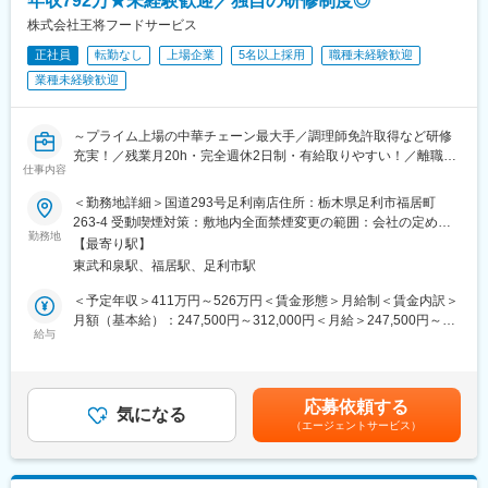
年収792万★未経験歓迎／独自の研修制度◎
飲食チェーンで培った経験を活かし、裁量を持って店舗づくりが
株式会社王将フードサービス
可能です。
正社員
転勤なし
上場企業
5名以上採用
職種未経験歓迎
■配属店舗（群馬エリア）
業種未経験歓迎
栃木県内の各店舗への配属を予定しています。
展開している主な業態は以下です
・ファミリーレストラン「馬車道」
～プライム上場の中華チェーン最大手／調理師免許取得など研修
・イタリアン「ピッツェリア馬車道」
充実！／残業月20h・完全週休2日制・有給取りやすい！／離職率
・焼肉業態「黒塀家」「煉火亭」
仕事内容
1桁＆平均勤続年数11.4年～
・和食料亭業態「徳樹庵」
＜勤務地詳細＞国道293号足利南店住所：栃木県足利市福居町
■業務概要：
263-4 受動喫煙対策：敷地内全面禁煙変更の範囲：会社の定める
■組織構成
中華料理チェーン最大手である「餃子の王将」にて接客・調理か
勤務地
事業所
【最寄り駅】
各店舗は社員数名＋アルバイトスタッフで構成。店長に大きな裁
らスタート。将来的には店長としてスタッフ教育や集客企画等の
量がありつつも、エリアマネージャーが定期フォローを実施。現
東武和泉駅、福居駅、足利市駅
店舗づくりもお任せします
場と本部の距離が近く、改善提案も通りやすい環境です。
＜★飲食業を盛り上げていきたい方歓迎！あなたオリジナルの餃
＜予定年収＞411万円～526万円＜賃金形態＞月給制＜賃金内訳＞
子の王将を★＞
月額（基本給）：247,500円～312,000円＜月給＞247,500円～
■キャリアプラン
王将の店長の裁量権は他の飲食企業の規模とは大きく異なりま
給与
312,000円＜昇給有無＞有＜残業手当＞有＜給与補足＞※上記年収
入社後は既存店で店長として早期に活躍いただき、
す。
は諸手当・残業時間を含む金額です。■昇給：年1回■賞与：年2回
・エリアマネージャー
調理・接客・スタッフ教育・集客企画・広告宣伝まで担当するこ
（7月、12月／過去実績2～3ヶ月）■モデル年収：3年目社員:551
・本部職（バイヤー、人事、商品開発など）
とにより、お客様の声を味付けやメニューに反映することができ
万円4年目副店長：605万円5年目店長：700万円賃金はあくまでも
など多様なキャリアパスを用意。
応募依頼する
ます
気になる
目安の金額であり、選考を通じて上下する可能性があります。月
現場経験を軸に、経営に近いポジションも目指せます。
（エージェントサービス）
日本中にある王将はすべてが個性的。私たちと一緒にあなたらし
給(月額)は固定手当を含めた表記です。
い餃子の王将を創り上げてください！
■働く魅力
・年間休日116日で業界内でも働きやすい環境