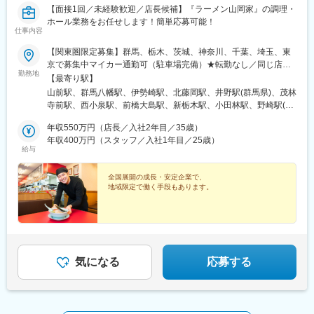
■研修体制：
【面接1回／未経験歓迎／店長候補】『ラーメン山岡家』の調理・
充実した研修体制により、着実にキャリアアップを目指せます。
ホール業務をお任せします！簡単応募可能！
仕事内容
・集合研修（2日間）：経営理念や社内規定を学び、企業理解を深
める
【関東圏限定募集】群馬、栃木、茨城、神奈川、千葉、埼玉、東
・基礎研修（3ヶ月間）：店舗デビュー前に基本をしっかりと身に
京で募集中マイカー通勤可（駐車場完備）★転勤なし／同じ店舗
付けます
勤務地
で長期勤務可能（週休3日制の場合）※週休2日制にキャリアチェ
【最寄り駅】
・実地研修（1ヶ月～2ヶ月間／各エリアの教育指定店舗）：実際
ンジした場合、「転勤あり」に変更となります。
山前駅、群馬八幡駅、伊勢崎駅、北藤岡駅、井野駅(群馬県)、茂林
の店舗での営業を通じてスキルを磨きます
寺前駅、西小泉駅、前橋大島駅、新栃木駅、小田林駅、野崎駅(栃
研修後は店長業務を経験し、新店の立ち上げや複数店舗管理な
木県)、小山駅、安塚駅、東武宇都宮駅、福居駅、佐野市駅、岡本
ど、業務の幅を広げていきます。最終的には複数店舗を管轄する
年収550万円（店長／入社2年目／35歳）
駅(栃木県)、石橋駅(栃木県)、相武台下駅、上溝駅、寒川駅、蘇我
マネージャーを目指すことが可能です。
年収400万円（スタッフ／入社1年目／25歳）
駅、浜野駅、祇園駅(千葉県)、勝田台駅、君津駅、小室駅、作草部
給与
駅、桜木駅(千葉県)、新鎌ケ谷駅、北小金駅、柏の葉キャンパス
■キャリアパス：
駅、梅郷駅、成田駅、公津の杜駅、東金駅、佐倉駅、豊春駅、入
2028年3月までに国内1100店舗を目指しており、キャリアアップ
全国展開の成長・安定企業で、
間市駅、籠原駅、桶川駅、東鷲宮駅、西大宮駅、東大宮駅、越谷
の機会が豊富です。
地域限定で働く手段もあります。
レイクタウン駅、霞ケ関駅(埼玉県)、南羽生駅、一本松駅(埼玉
キャリアアップの例：
県)、結城駅、偕楽園駅、勝田駅、内原駅、水戸駅、常陸多賀駅、
・1年目：新店立ち上げの店長を経験
常陸大宮駅、ひたち野うしく駅、荒川沖駅、土浦駅、大和駅(茨城
・2年目：マネージャーに昇進
県)、万博記念公園駅(茨城県)、新守谷駅、つくば駅、神立駅、鹿
・3年目：チーフマネージャーに抜擢
島神宮駅、石岡駅、箱根ケ崎駅、小作駅、東新潟駅、高田駅(新潟
さらに社内公募に挑戦し、教育研修や商品開発、海外部門など他
県)、長岡駅、白山駅(新潟県)、寺尾駅、石和温泉駅、竜王駅、河
部門で活躍することも可能です。
気になる
応募する
口湖駅、附属中学前駅、平田駅(長野県)、上諏訪駅、南宇都宮駅、
大袋駅、初富駅、稲荷山公園駅
変更の範囲：会社の定める業務