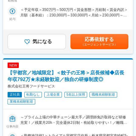
勤務地
■職務詳細:
＜予定年収＞350万円～500万円＜賃金形態＞月給制＜賃金内訳＞
■キャリアパス：
1.キッチン:動画やイラストを見ながら学べるので未経験の方もご
月額（基本給）：230,000円～330,000円＜月給＞230,000円～
2028年3月までに国内1100店舗を目指しており、キャリアアップ
安心ください。
給与
330,000円＜昇給有無＞有＜残業手当＞有＜給与補足＞■上記は予
の機会が豊富です。
2.販売/接客:接客業務全般を行ないます。また来てもらえるように
定年収です■昇給:年1回※業績連動■賞与:年2回※業績連動※予定年収
キャリアアップの例：
おもてなしをします。
はマネージャートレーニーの場合の金額となります。※店長モデル
・1年目：新店立ち上げの店長を経験
3.売上管理:30分、1日単位の目標に向けて作戦を実行します。
年収:500万円～700万円賃金はあくまでも目安の金額であり、選
・2年目：マネージャーに昇進
4.クルー(アルバイト)の育成:iPadを使って教育を行ないます。自
応募依頼する
気になる
考を通じて上下する可能性があります。月給(月額)は固定手当を含
・3年目：チーフマネージャーに抜擢
分が育てたクルーの活躍を間近に見れます。
（エージェントサービス）
めた表記です。
さらに社内公募に挑戦し、教育研修や商品開発、海外部門など他
5.資材管理:消費期限の確認、品質管理、資材の在庫確認、発注な
部門で活躍することも可能です。
ど日課で行います。
6.機器メンテナンス:マニュアル、チェック表をもとに、毎日実施
■丸亀製麺の魅力：
NEW
します。
・お客様満足を第一に： 店長の評価は【売上/利益2割、お客様満
【宇都宮／地域限定】＜餃子の王将＞店長候補◆店長
足8割】。お客様に喜んで頂くことを最優先に考えています。
■勤務地について：栃木県のマクドナルド9店舗の内、いずれかの
年収792万★未経験歓迎／独自の研修制度◎
・こだわりとぬくもり：ただチェーン店を増やすのではなく、店
店舗への配属となります。通勤距離やお住まいの地域を考慮いた
株式会社王将フードサービス
舗ごとの「こだわり」を重視し、人でしか提供できない「ぬくも
します。ご希望の店舗があればぜひご相談ください
り」を大切にしています。
・宇都宮インターパーク福田屋店
正社員
転勤なし
上場企業
5名以上採用
職種未経験歓迎
・店長本来の業務に集中できる環境：報告業務のシステム化やオ
・上三川インターチェンジ店
業種未経験歓迎
ペレーションの改良を続け、店長が本来の業務に集中できる環境
・宇都宮テクノポリスセンター店
を整えています。
・白沢街道宇都宮店
・宝積寺バイパス店
～プライム上場の中華チェーン最大手／調理師免許取得など研修
丸亀製麺での店長候補として、あなたのキャリアを大きく広げ、
・4号線さくら氏家店
充実！／残業月20h・完全週休2日制・有給取りやすい！／離職率
成長してみませんか？
・408真岡店
仕事内容
1桁＆平均勤続年数11.4年～
・294真岡店
変更の範囲：会社の定める業務
＜勤務地詳細1＞トライアル宇都宮店住所：栃木県宇都宮市睦町5-