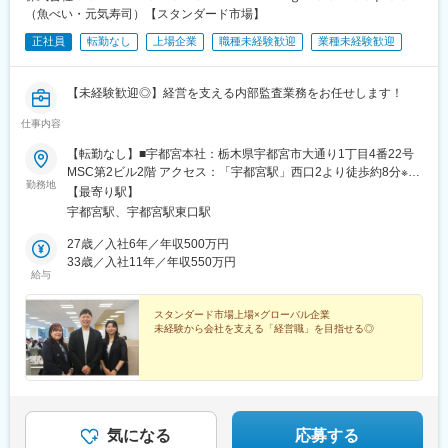
（魚べい・元気寿司）【スタンダード市場】
正社員
転勤なし
上場企業
職種未経験歓迎
業種未経験歓迎
【未経験歓迎◎】経営を支える内部監査業務をお任せします！
仕事内容
【転勤なし】■宇都宮本社：栃木県宇都宮市大通り1丁目4番22号
MSC第2ビル2階 アクセス：「宇都宮駅」西口2より徒歩約8分※受
勤務地
動喫煙対策：屋内全面禁煙
【最寄り駅】
宇都宮駅、宇都宮駅東口駅
27歳／入社6年／年収500万円
33歳／入社11年／年収550万円
給与
スタンダード市場上場×グローバル企業
未経験から会社を支える「経営職」を目指せる◎
気になる
応募する