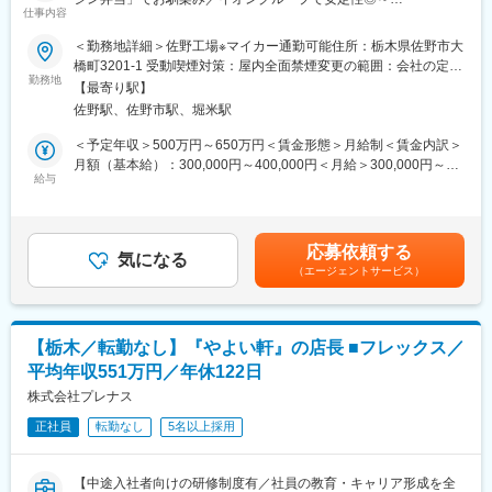
トを行っています！
仕事内容
■概要：
＜勤務地詳細＞佐野工場※マイカー通勤可能住所：栃木県佐野市大
▼店長※3～4年目安にしっかりスキルを付けた上で店長を目指し
毎日の「いただきます」を支えるために、「オリジン弁当」や
橋町3201-1 受動喫煙対策：屋内全面禁煙変更の範囲：会社の定め
ていきます。責任者として店舗運営・管理を担当いただきます。
「れんげ食堂Toshu」など、食に関する様々事業を手掛ける当社
勤務地
る事業所
※店長以降のキャリアはエリアMGR、管理部門、FC店のオーナー
【最寄り駅】
にて、工場の品質保証をお任せします。
として独立など様々なキャリアがございます。
佐野駅、佐野市駅、堀米駅
※店長時の平均年収は792万円（一般社員平均：454万円）
■業務内容：
＜予定年収＞500万円～650万円＜賃金形態＞月給制＜賃金内訳＞
＜独立支援制度あり★＞
・各種検査（微生物、物性、工程ふき取りなど）
月額（基本給）：300,000円～400,000円＜月給＞300,000円～
フランチャイズ店舗オーナーとして「経営者」になることも！す
・検査室の運用（数名のグループのマネジメント）
給与
400,000円＜昇給有無＞有＜残業手当＞有＜給与補足＞■昇給：年
でに200名以上の社員が「経営者」として活躍中！
・HACCPに基づく衛生管理の維持、運用
1回 ※定期昇給・年齢給があり昇給しやすい■賞与：年2回■モデ
・工場監査（自社、他社）
ル年収：682万円（35歳／MGR／扶養家族2名）賃金はあくまで
■王将の「画期的な」働き方：
・従業員への衛生教育
も目安の金額であり、選考を通じて上下する可能性があります。
・残業月20H程度
応募依頼する
気になる
月給(月額)は固定手当を含めた表記です。
・有給取得日数は平均8.3日！連休取りやすく、年に何回も旅行に
（エージェントサービス）
■将来のキャリアパス：
行っている店長などもいます。
・食品微生物検査技士の資格取得をサポートしていきます。
・従業員数は店舗平均16名で学べる＆無理なく働ける環境！「平
・品質保証部門の専門職としてキャリアを積んでいただけます。
均勤続年数は11.3年」で「離職率1桁」の安定就業が叶う環境です
※年1回の昇格試験と、年2回の目標面談があり、適正な評価によ
◎
【栃木／転勤なし】『やよい軒』の店長 ■フレックス／
ってきちんと賞与や昇給・昇格に連動し、収入面にしっかり反映
平均年収551万円／年休122日
されます。
■王将の「独自の研修制度」でスキルアップ！
株式会社プレナス
●王将調理道場：調理技術や知識向上の研修です。調理師免許取得
■当ポジションの特徴：
の補助もあり、学びながら資格・スキルを身につけられます。
正社員
転勤なし
5名以上採用
＜まだまだ成長過程の自社工場＞
●王将アカデミー：店舗・人材マネジメントの研修です。店舗運営
かつての自社工場はキッチンオリジン・れんげ食堂Toshuといっ
や人材マネジメントについて学べるプログラムです。
た自社店舗用製品の製造が中心でしたが、現在はイオングループ
【中途入社者向けの研修制度有／社員の教育・キャリア形成を全