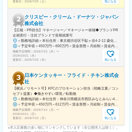
気になる
更新日：
2026/7/25（土）
クリスピー・クリーム・ドーナツ・ジャパン
株式会社
【広報・PR担当】マネージャー／マネージャー候補◆ブランドPR
企画実行・注目ブランドで長期就業可
＜勤務地詳細＞本社住所：東京都渋谷区千駄ヶ谷4-2-12 菱化代々木ビル7F受動喫煙対策：屋内全面禁煙変更の範囲：会社の定める事業所（リモートワーク含む）
＜予定年収＞450万円～600万円＜賃金形態＞月給制＜賃金内訳＞月額（基本給）：345,000円～460,000円＜月給＞345,000円～460,000円＜昇給有無＞有＜残業手当＞無＜給与補足＞※上記はあくまでも目安であり、前職考慮・習熟度等により異なります。■業績連動賞与あり賃金はあくまでも目安の金額であり、選考を通じて上下する可能性があります。月給(月額)は固定手当を含めた表記です。
掲載予定期間：
2026/7/23（木）
〜
2026/10/21（水）
気になる
更新日：
2026/7/23（木）
日本ケンタッキー・フライド・チキン株式会
社
【横浜／リモート可】KFCのプロモーション担当（戦略立案／コン
セプト提案）◆働きやすい環境／転勤無
＜勤務地詳細＞本社住所：神奈川県横浜市西区みなとみらい4-4-5 横浜アイマークプレイス5F、6F勤務地最寄駅：みなとみらい線／新高島駅受動喫煙対策：敷地内全面禁煙変更の範囲：会社の定める事業所
＜予定年収＞450万円～612万円＜賃金形態＞月給制＜賃金内訳＞月額（基本給）：290,000円～395,000円＜月給＞290,000円～395,000円＜昇給有無＞有＜残業手当＞有＜給与補足＞■昇給：人事考課による■賞与：年2回（3月、9月）※会社/個人業績に応じて賞与上積みあり賃金はあくまでも目安の金額であり、選考を通じて上下する可能性があります。月給(月額)は固定手当を含めた表記です。
掲載予定期間：
2026/7/13（月）
〜
2026/10/11（日）
気になる
更新日：
2026/7/13（月）
※求人応募数の多い順にランキングしています（非公開求人は除く）。