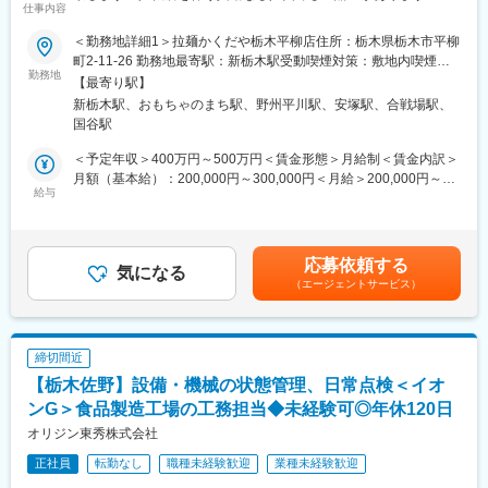
仕事内容
福利厚生◎
す。
成長してみませんか？
また、最短半年で店長代理へと昇格できるチャンスや、深夜コー
＜勤務地詳細1＞拉麺かくだや栃木平柳店住所：栃木県栃木市平柳
■職務概要：
スから通常勤務コースに切り替えて、店長を目指していくことも
変更の範囲：会社の定める業務
町2-11-26 勤務地最寄駅：新栃木駅受動喫煙対策：敷地内喫煙可
拉麺かくだや（ラーメン）の飲食スタッフとして業務をお任せい
可能です。
勤務地
能場所あり＜勤務地詳細2＞拉拉かくだやおもちゃのまち店住所：
【最寄り駅】
たします。
栃木県下都賀郡壬生町緑町3-1-11 受動喫煙対策：敷地内喫煙可能
新栃木駅、おもちゃのまち駅、野州平川駅、安塚駅、合戦場駅、
※配属先は拉拉かくだやおもちゃのまち店もしくは拉麺かくだや栃
■当ポジションの魅力：
場所あり変更の範囲：会社の定める事業所
国谷駅
木平柳店になります。
◎当社には店舗従業員を大切にする社風があり、店舗社員の給与
ベースを高く設定しています。また、出店拡大計画の中、店舗経
＜予定年収＞400万円～500万円＜賃金形態＞月給制＜賃金内訳＞
■職務詳細：
営として結果を残した分、昇格のチャンスや給与の跳ね返りが大
月額（基本給）：200,000円～300,000円＜月給＞200,000円～
・商品の調理
きくやりがいを感じやすい環境です。
給与
300,000円＜昇給有無＞有＜残業手当＞有＜給与補足＞※給与詳細
・接客、レジ打ち
◎賞与支給やカフェテリアプラン、LTD制度など、日勤社員と同
は経験・能力を考慮し、相談の上決定します。※飲食業界の経験者
・配膳、下膳
様の福利厚生制度を活用することができます。
は待遇面を優遇します。(面接等で相談)■賞与：年2回（業績によ
・仕込み作業
る）賃金はあくまでも目安の金額であり、選考を通じて上下する
応募依頼する
気になる
可能性があります。月給(月額)は固定手当を含めた表記です。
（エージェントサービス）
■入社後について：
先輩社員から指導いたします。マニュアル等は随時作成しており
ますので未経験からでも安心してスタートできる環境です。
まずはお客様の接客対応、調理補助から徐々にお仕事をお任せし
締切間近
ていきます！
【栃木佐野】設備・機械の状態管理、日常点検＜イオ
■組織構成：
ンG＞食品製造工場の工務担当◆未経験可◎年休120日
各店舗社員は2名在籍予定、パート・アルバイトさんを合わせて
オリジン東秀株式会社
10名程の店舗です
正社員
転勤なし
職種未経験歓迎
業種未経験歓迎
※店舗異動は数年に1回本人の希望を考慮してあります。転居を伴
う異動は発生しませんのでご安心ください。