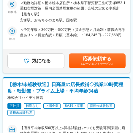
＜勤務地詳細＞栃木総本店住所：栃木県下都賀郡壬生町安塚853-1
▼店長※3～4年目安にしっかりスキルを付けた上で店長を目指し
■職務内容：
受動喫煙対策：屋内全面禁煙変更の範囲：会社の定める事業所
ていきます。責任者として店舗運営・管理を担当いただきます。
群馬県・栃木県に複数店舗展開する「景勝軒」で栃木県の正社員
勤務地
※店長以降のキャリアはエリアMGR、管理部門、FC店のオーナー
【最寄り駅】
店舗スタッフを募集します！
として独立など様々なキャリアがございます。
安塚駅、おもちゃのまち駅、国谷駅
※店長時の平均年収は792万円（一般社員平均：454万円）
■職務詳細：
＜予定年収＞360万円～500万円＜賃金形態＞月給制＜前職給与考
＜独立支援制度あり★＞
具体的な仕事内容としては、食券の対応・席への案内・商品の提
慮あり＞＜賃金内訳＞月額（基本給）：184,245円～227,668円固
フランチャイズ店舗オーナーとして「経営者」になることも！す
供・バッシング・洗い物など。慣れてきたら、調理補助・商品の
給与
定残業手当/月：60,455円～77,332円（固定残業時間45時間0分/
でに200名以上の社員が「経営者」として活躍中！
仕込み・商品の盛り付け ・調理 ・商品の調理も担当していただき
月）超過した時間外労働の残業手当は追加支給＜月給＞244,700
ます。
円～305,000円（一律手当を含む）＜昇給有無＞有＜残業手当＞
■王将の「画期的な」働き方：
有＜給与補足＞■賞与：年2回（業績次第で変動あり）■昇給あ
・残業月20H程度
応募依頼する
■キャリアについて:
気になる
り：年2回（業績次第で変動あり）【月収例：週休2日制】勤務歴
・有給取得日数は平均8.3日！連休取りやすく、年に何回も旅行に
（エージェントサービス）
その後、店舗責任者として、接客業務のほかに、在庫管理・予算
1年半～（店長）約27万円勤務歴2~3年～（マネージャー）約35万
行っている店長などもいます。
管理・従業員管理などもお任せします。入社後まずは先輩社員と
円賃金はあくまでも目安の金額であり、選考を通じて上下する可
・従業員数は店舗平均16名で学べる＆無理なく働ける環境！「平
一緒に作業しながら必要な知識や仕事の流れを身に付けてくださ
能性があります。月給(月額)は固定手当を含めた表記です。
均勤続年数は11.3年」で「離職率1桁」の安定就業が叶う環境です
い。独立への挑戦をしたい方には、景勝軒が全面的にバックアッ
◎
【栃木/未経験歓迎】日高屋の店長候補◇残業10時間程
プします。
度・転勤無・プライム上場・平均年齢34歳
■王将の「独自の研修制度」でスキルアップ！
■組織構成:
株式会社ハイデイ日高
●王将調理道場：調理技術や知識向上の研修です。調理師免許取得
年齢は20代～30代前半のメンバーが中心で、中途入社・未経験ス
の補助もあり、学びながら資格・スキルを身につけられます。
正社員
転勤なし
上場企業
5名以上採用
職種未経験歓迎
タートの社員も多く在籍。「いつか独立したい」「地元で腰を据
●王将アカデミー：店舗・人材マネジメントの研修です。店舗運営
業種未経験歓迎
えて働きたい」など、将来像はさまざまですが、飲食が好きで前
や人材マネジメントについて学べるプログラムです。
向きなメンバーが集まっています。店舗間の距離も近いため、応
援や情報交換も活発で、店長同士・社員同士でアイデアを出し合
変更の範囲：会社の定める業務
【店長平均年収500万以上※昇格試験はいつでも受験可/関東圏に店
いながらお店づくりに取り組んでいます。