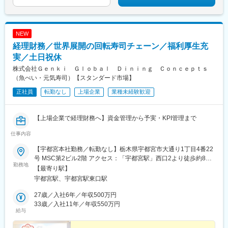
NEW
経理財務／世界展開の回転寿司チェーン／福利厚生充
実／土日祝休
株式会社Ｇｅｎｋｉ Ｇｌｏｂａｌ Ｄｉｎｉｎｇ Ｃｏｎｃｅｐｔｓ
（魚べい・元気寿司）【スタンダード市場】
正社員
転勤なし
上場企業
業種未経験歓迎
【上場企業で経理財務へ】資金管理から予実・KPI管理まで
仕事内容
【宇都宮本社勤務／転勤なし】栃木県宇都宮市大通り1丁目4番22
号 MSC第2ビル2階 アクセス：「宇都宮駅」西口2より徒歩約8分※
勤務地
受動喫煙対策：屋内全面禁煙
【最寄り駅】
宇都宮駅、宇都宮駅東口駅
27歳／入社6年／年収500万円
33歳／入社11年／年収550万円
給与