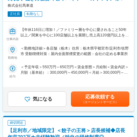
■職場環境：
れ」「鉄鍋焼きスパ ゲッティ」）の店舗を運営しております。
株式会社馬車道
【新規工場】
また、イオングループデリカ部門にオリジン商品を融合させるデ
正社員
転勤なし
「仲間と協力しながら楽しく働ける工場で新鮮野菜を（お客さま
リカ融合事業、、冷凍食品などを販売する外販事業を展開してお
へ）届けよう」2025年4月に稼働した新規工場です。
ります。
※組織のメンバーとしては3名の方が新工場設立より従事してお
【年休116日に増加！／ファミリー層を中心に愛されること50年
り、入社後は未経験の方でも丁寧にフォローいただける体制が整
変更の範囲：工務に関わる業務及び関連付随業務／配置転換や転
以上／関東を中心に100店舗以上を展開し売上高120億円以上を上
っている為、安心の職場環境です。
勤・出向等の人事異動が行われた場合は会社の指示する業務
仕事内容
げる成長企業／残業月平均11h／深夜勤務なし】
【成長過程の工場】
＜勤務地詳細＞各店舗（栃木）住所：栃木県宇都宮市/足利市/佐野
関東で100店舗超を展開する当社は、多業態で成長を続ける外食
かつては自社店舗用製品の製造が中心でしたが、現在はイオング
市 受動喫煙対策：屋内全面禁煙変更の範囲：会社の定める事業所
企業です。今後の出店拡大に向け、即戦力となる店長候補を増員
勤務地
ループ各社への製品供給をスタートしました。外販事業としての
募集。
品位向上・レベルアップを進めています。これからまだまだ成長
＜予定年収＞550万円～650万円＜賃金形態＞月給制＜賃金内訳＞
経験を活かし、より高い収入と安定した働き方を実現できる環境
する工場です。
月額（基本給）：300,000円～450,000円＜月給＞300,000円～
です。
給与
450,000円＜昇給有無＞有＜残業手当＞有＜給与補足＞■昇給：年
■事業内容：
1回（10月）■賞与：年2回（7月・12月）※業績によって期末賞与
■業務内容：
弁当、惣菜販売を主体事業とするオリジン事業（「キッチンオリ
あり賃金はあくまでも目安の金額であり、選考を通じて上下する
ファミリーレストラン「馬車道」など各ブランドにて、店舗運営
ジン」「オリジン弁当」「オリジンデリカ」）、飲食業を主体事
可能性があります。月給(月額)は固定手当を含めた表記です。
全般を担う店長候補としてご活躍いただきます。
応募依頼する
業とする外食事業（「れんげ食堂Toshu」「武蔵野うどん小麦晴
気になる
＜具体的には＞
れ」「鉄鍋焼きスパ ゲッティ」）の店舗を運営しております。
（エージェントサービス）
・売上／コスト管理（数値マネジメント）
また、イオングループデリカ部門にオリジン商品を融合させるデ
・スタッフ採用、教育、シフト管理
リカ融合事業、冷凍食品などを販売する外販事業を展開しており
・接客サービス品質の向上
ます。
締切間近
・調理・キッチンオペレーション管理
・販促企画の実施
【足利市／地域限定】＜餃子の王将＞店長候補◆店長
変更の範囲：製造に関わる業務及び関連付随業務／配置転換や転
・店舗改善施策の立案・実行
勤・出向等の人事異動が行われた場合は会社の指示する業務