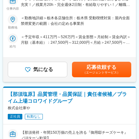
■店長のサポート体制：
充実！／残業月20h・完全週休2日制・有給取りやすい！／離職率
仕事内容
当社では、店長の負荷軽減のための取り組みを進めています。
1桁＆平均勤続年数11.4年～
◎新労務管理システムを導入し煩雑な処理を軽減
＜勤務地詳細＞栃木各店舗住所：栃木県 受動喫煙対策：屋内全面
◎クルーの応募受付・面接実施をコールセンターによる一括対応
■業務概要：
禁煙変更の範囲：会社の定める事業所
に
中華料理チェーン最大手である「餃子の王将」にて接客・調理か
勤務地
らスタート。将来的には店長としてスタッフ教育や集客企画等の
＜予定年収＞411万円～526万円＜賃金形態＞月給制＜賃金内訳＞
■企業の特徴・魅力
店舗づくりもお任せします
月額（基本給）：247,500円～312,000円＜月給＞247,500円～
1980年以来、「ほっともっと」「やよい軒」を中心に事業を拡大
＜★飲食業を盛り上げていきたい方歓迎！あなたオリジナルの餃
給与
312,000円＜昇給有無＞有＜残業手当＞有＜給与補足＞※上記年収
し、現在は国内外で約3,100店舗を展開。
子の王将を★＞
は諸手当・残業時間を含む金額です。■昇給：年1回■賞与：年2回
創業時からの「はじめに消費者ありき」の思想を軸に、地域・健
王将の店長の裁量権は他の飲食企業の規模とは大きく異なりま
（7月、12月／過去実績2～3ヶ月）■モデル年収：3年目社員:551
康・環境に配慮した商品提供を続けています。
す。
万円4年目副店長：605万円5年目店長：700万円賃金はあくまでも
今後は、安定基盤を背景に、工場の効率化・自働化をさらに推進
調理・接客・スタッフ教育・集客企画・広告宣伝まで担当するこ
応募依頼する
気になる
目安の金額であり、選考を通じて上下する可能性があります。月
し、より多くの「温かいおいしさ」を届ける製造体制を強化する
とにより、お客様の声を味付けやメニューに反映することができ
（エージェントサービス）
給(月額)は固定手当を含めた表記です。
フェーズです。
ます
日本中にある王将はすべてが個性的。私たちと一緒にあなたらし
変更の範囲：会社の定める業務
い餃子の王将を創り上げてください！
【那須塩原】品質管理・品質保証｜責任者候補／プラ
■王将のキャリアパス：
イム上場コロワイドグループ
▼店舗スタッフ
株式会社庫や
接客や調理を中心に店舗業務を担当
店舗で様々なメニュー調理を身に着けるため、料理人として技術
正社員
転勤なし
的なスキルUPもかなう！
【那須発祥・年間150万個の売上を誇る『御用邸チーズケーキ』
▼副店長
／UIターン歓迎】
発注やシフト管理など店舗運営に必要なスキルを取得。現場での