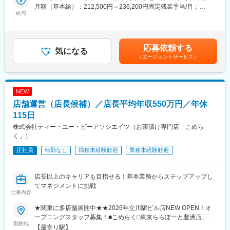
月額（基本給）：212,500円～236,200円固定残業手当/月：
■業務内容：
給与
57,500円～63,800円（固定残業時間35時間0分/月）超過した時間
・高齢者介護施設や医療施設向けに、大人用紙おむつ製品（自社
外労働の残業手当は追加支給＜月給＞270,000円～300,000円（一
製造）・介護用品等の商品説明、あて方指導等のアドバイザー業
律手当を含む）＜昇給有無＞有＜残業手当＞有＜給与補足＞※給与
務を担い、提案営業のサポートをお任せします。
詳細は経験・能力・前職給与等を踏まえて決定します。■昇給：年
応募依頼する
・弊社では、排せつケアアドバイザーを「ケアコンシェルジュ」
気になる
1回（5月）※過去実績…0～5％■賞与：年2回（7月・12月）※過去
（エージェントサービス）
と称しており、現場での課題解決を通して、販売促進につなげる
実績…平均2ヶ月分（初年度は寸志）賃金はあくまでも目安の金額
ことがミッションとなります。
であり、選考を通じて上下する可能性があります。月給(月額)は固
・適切な商品選定、使用方法、褥瘡やスキントラブル等に関する
定手当を含めた表記です。
勉強会や商品導入に向けた説明会等を施設職員向けに実施しま
NEW
す。
店舗運営（店長候補）／店長平均年収550万円／年休
※直行直帰や宿泊出張による勤務があります。
※ケアコンシェルジュチーム主催の、オンラインセミナーなども活
115日
発に実施しております。
株式会社ティー・ユー・ビーアソシエイツ（お茶漬け専門店「こめら
く」）
■ご入社後の流れ：
正社員
転勤なし
職種未経験歓迎
業種未経験歓迎
まずは業界や当社商品の知識を得ていただき、介護に対しても理
解を深めていただきます。
そして先輩社員との同行にて、お仕事の流れについて学んでいた
店長以上のキャリアも目指せる！基本業務からステップアップし
だき、その後独り立ちとなります。
てマネジメントに挑戦
仕事内容
■ポジションのやりがい：
高齢化が今後益々進んでいく中で、当社製品のニーズは増加して
★関東に多店舗展開中★★2026年立川駅ビル店NEW OPEN！オ
おります。
ープニングスタッフ募集！■こめらく□東京ららぽーと豊洲店、有
勤務地
「紙おむつ事業」を主軸にグループとして、介護／医療領域に
明ガーデン店、ルミネエスト店、新宿京王モール店、アトレ恵比
【最寄り駅】