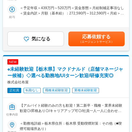
囲：会社の定める事業所
・完全未経験から大手企業の正社員へ！手厚いサポートで安心ス
＜予定年収＞439万円～520万円＜賃金形態＞月給制補足事項なし
タート◎
＜賃金内訳＞月額（基本給）：272,590円～312,590円＜月給＞
・『人』を大切にする会社で着実にキャリアアップを目指せま
給与
272,590円～312,590円＜昇給有無＞有＜残業手当＞有＜給与補足
す！
＞※上記年収は平均残業時間分（35時間／月）の想定残業代を含
・働き方◎7連休以上の休暇が年2回取得可！2～3連休の取得も可
んだ金額です。※経験・スキルに応じてオファー金額が変動あり。
能で、ワークライフバランス◎
昇給：年2回（6月・12月）賞与：年2回（6月・12月）※別途、会
応募依頼する
気になる
社業績によりインセンティブ制度あり賃金はあくまでも目安の金
■業務内容：
（エージェントサービス）
額であり、選考を通じて上下する可能性があります。月給(月額)は
「丸亀製麺」各店舗の店長候補としてお任せいたします。
固定手当を含めた表記です。
具体的には、
・調理、接客
NEW
・スタッフの教育
・シフト作成
※未経験歓迎【栃木県】マクドナルド（店舗マネージャ
・品質管理、衛生管理
ー候補）◇選べる勤務地/UIターン歓迎/研修充実◎
地域のお客様に喜ばれる企画の立案＆実行などを、スタッフと協
株式会社布屋
力して行います。
正社員
転勤なし
職種未経験歓迎
業種未経験歓迎
■研修体制：
充実した研修体制により着実にキャリアアップを目指せます
・集合研修（2日間）：経営理念や社内規定を学び、企業理解を深
【アルバイト経験のみの方も歓迎！第二新卒・職種・業界未経験
める
歓迎◎/昇格あり◎/キャリアアップ可◎/社員一人一人に合わせた
仕事内容
・基礎研修（3ヶ月間）：店舗デビュー前に基本をしっかりと身に
研修プログラムあり◎】
付けます
■職務内容：当社にて、マクドナルド（店舗マネージャー候補）を
＜勤務地詳細＞栃木県住所：栃木県 受動喫煙対策：その他（■喫
・実地研修（1ヶ月～2ヶ月間／各エリアの教育指定店舗）：実際
お任せいたします。
煙可能場所あり）
の店舗での営業を通じてスキルを磨きます