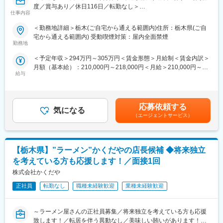
度／賞与あり／休日116日／転勤なし＞
店長にキャリアアップの後、新店の立ち上げや複数店舗管理な
仕事内容
ど、業務の幅を広げていきます。最終的には複数店舗を管轄する
■業務内容：
マネージャーを目指すことが可能です。
＜勤務地詳細＞栃木(ご自宅から通える範囲内)住所：栃木県(ご自
深夜限定スタッフとして当社の店舗運営をお任せします。
宅から通える範囲内) 受動喫煙対策：屋内全面禁煙
昼夜間のシフトではありませんが、慣れた後は日中に家族や自分
■キャリアパス：
勤務地
の時間を過ごしたりと夜勤ならではの働き方が実現可能です。
2028年3月までに国内1100店舗を目指しており、キャリアアップ
＜予定年収＞294万円～305万円＜賃金形態＞月給制＜賃金内訳＞
LTD制度や奨学金代理返還制度など福利厚生も充実しています。
の機会が豊富です。
月額（基本給）：210,000円～218,000円＜月給＞210,000円～
キャリアアップの例：
給与
218,000円＜昇給有無＞有＜残業手当＞有＜給与補足＞※ご経験に
■具体的な業務：
・1年目：新店立ち上げの店長を経験
よって年収前後する可能性もございます※深夜手当・残業手当は別
・接客・調理
・2年目：マネージャーに昇進
途支給■賞与実績：年間2回（平均2.0ヶ月） ■モデル年収：入社1
・アルバイトスタッフの育成
・3年目：チーフマネージャーに抜擢
年目スタッフ 年収405万円（月給23万円＋その他手当＋賞与2.0
・店舗清掃
さらに社内公募に挑戦し、教育研修や商品開発、海外部門など他
応募依頼する
気になる
ヶ月）賃金はあくまでも目安の金額であり、選考を通じて上下す
・売上管理・発注・在庫管理
部門で活躍することも可能です。
（エージェントサービス）
る可能性があります。月給(月額)は固定手当を含めた表記です。
・店舗運営に関する事務業務 など
■丸亀製麺の魅力：
■業務の特徴：
・こだわりとぬくもり：ただチェーン店を増やすのではなく、店
【栃木県】”ラーメン”かくだやの店長候補 ◆将来独立
深夜はお客様が少ないため、仕込みが中心になります。
舗ごとの「こだわり」を重視し、人でしか提供できない「ぬくも
調理は工場でカットされた食材で行うため、包丁も使いません。
り」を大切にしています。
を考えている方も応援します！／面接1回
全店警備会社連携のカメラが設置されており、防犯面も安心で
・お客様満足を第一に： 店長の評価は【売上/利益2割、お客様満
株式会社かくだや
す。
足8割】。お客様に喜んで頂くことを最優先に考えています。
正社員
転勤なし
職種未経験歓迎
業種未経験歓迎
・店長本来の業務に集中できる環境：報告業務のシステム化やオ
■キャリアパスについて：
ペレーションの改良を続け、店長が本来の業務に集中できる環境
入社後の一ヶ月間は研修や店舗実習、先輩社員とのOJTなど、
を整えています。
～ラーメン屋さんの正社員募集／将来独立を考えている方も応援
様々な研修制度が充実しています。習熟度に合わせてサポートし
致します！／転居を伴う異動なし／美味しい賄いがあります！／
ていくため、スピーディーかつ着実にスキルアップできる環境で
丸亀製麺での店長候補として、あなたのキャリアを大きく広げ、