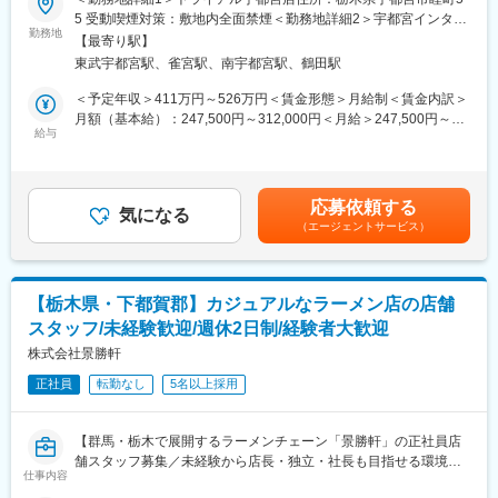
・鹿沼晃望台店
■業務概要：
5 受動喫煙対策：敷地内全面禁煙＜勤務地詳細2＞宇都宮インター
※将来的には県外店舗への転勤の可能性もございます。
中華料理チェーン最大手である「餃子の王将」にて接客・調理か
勤務地
パークビレッジ店住所：栃木県宇都宮市インターパーク4-1-3 受動
【最寄り駅】
らスタート。将来的には店長としてスタッフ教育や集客企画等の
喫煙対策：敷地内全面禁煙変更の範囲：会社の定める事業所
■入社後について：マネージャートレーニーとして入社いただき、
東武宇都宮駅、雀宮駅、南宇都宮駅、鶴田駅
店舗づくりもお任せします
その後セカンドマネージャー、ファーストマネージャー、店長と
＜★飲食業を盛り上げていきたい方歓迎！あなたオリジナルの餃
＜予定年収＞411万円～526万円＜賃金形態＞月給制＜賃金内訳＞
ステップアップが可能です。店長として実力を発揮いただけまし
子の王将を★＞
月額（基本給）：247,500円～312,000円＜月給＞247,500円～
たら、約10店舗の統括を担当するエリアマネージャーとしての登
王将の店長の裁量権は他の飲食企業の規模とは大きく異なりま
給与
312,000円＜昇給有無＞有＜残業手当＞有＜給与補足＞※上記年収
用も可能です。
す。
は諸手当・残業時間を含む金額です。■昇給：年1回■賞与：年2回
調理・接客・スタッフ教育・集客企画・広告宣伝まで担当するこ
（7月、12月／過去実績2～3ヶ月）■モデル年収：3年目社員:551
■特徴/魅力：
とにより、お客様の声を味付けやメニューに反映することができ
万円4年目副店長：605万円5年目店長：700万円賃金はあくまでも
◎店舗の運営をお任せしますので、ご自身のマネジメントスキ
応募依頼する
ます
気になる
目安の金額であり、選考を通じて上下する可能性があります。月
ル、コミュニケーションスキルなどを身に着けることが可能で
（エージェントサービス）
日本中にある王将はすべてが個性的。私たちと一緒にあなたらし
給(月額)は固定手当を含めた表記です。
す。
い餃子の王将を創り上げてください！
◎人材育成にも力を入れており、社員一人一人に合わせた研修プ
ログラムが用意されていますので経験を積み、スキルアップを目
■王将のキャリアパス：
【栃木県・下都賀郡】カジュアルなラーメン店の店舗
指していただけます。
▼店舗スタッフ
◎各種表彰制度もございますので、頑張りがきちんと評価される
スタッフ/未経験歓迎/週休2日制/経験者大歓迎
接客や調理を中心に店舗業務を担当
仕組み作りができております。
店舗で様々なメニュー調理を身に着けるため、料理人として技術
株式会社景勝軒
的なスキルUPもかなう！
正社員
転勤なし
5名以上採用
▼副店長
発注やシフト管理など店舗運営に必要なスキルを取得。現場での
【群馬・栃木で展開するラーメンチェーン「景勝軒」の正社員店
OJT教育中心のため、一人一人の得意不得意に応じて育成サポー
舗スタッフ募集／未経験から店長・独立・社長も目指せる環境◎
トを行っています！
仕事内容
地域密着で“自分らしい働き方”と飲食のキャリアを両立できます】