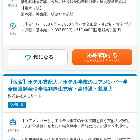
階勤務地最寄駅：各線／渋谷駅受動喫煙対策：屋内喫煙可能場所
を整えていただくことを期待しています。ゆくゆくはIPOを見据え
たる事業を展開する当社の人事総務部にて、総務をメインにお任
勤務地
あり変更の範囲：会社の定める事業所
た内部統制や開示体制、監査対応などの体制整備もお任せしま
【最寄り駅】
せします。企業の骨格を作る中核ポジションにて組織変革のリー
す。
渋谷駅、神泉駅、明治神宮前駅
ドを期待します。
＜予定年収＞600万円～1,000万円＜賃金形態＞月給制＜賃金内訳
■ポジション魅力
■業務内容
＞月額（基本給）：382,800円～510,400円固定残業手当/月：
当社は安定した業績を誇り、成長を続けています。少子高齢化が
・総務業務
給与
117,200円～156,267円（固定残業時間40時間0分/月）超過した時
進む中で、葬儀の需要は増加傾向にあり、安定した需要がある中
・IPO関連実務（規程改定、人事制度の再設計、開示資料対応、内
間外労働の残業手当は追加支給＜月給＞500,000円～666,667円
で当社の成長フェーズに関わることができます。上場準備などに
部統制整備）
（一律手当を含む）＜昇給有無＞有＜残業手当＞有＜給与補足＞※
挑戦する機会があり、貴重な経験を積むことができるため、より
・就業規則・社内制度の改定・運用
管理監督者採用のため残業手当支給なし■昇給：年1回賃金はあく
専門性高くキャリア形成が可能です。
応募依頼する
・経営層や監査法人・証券会社との折衝
気になる
までも目安の金額であり、選考を通じて上下する可能性がありま
（エージェントサービス）
※部門方針や数値管理を推進しながら、メンバー育成と組織力強化
す。月給(月額)は固定手当を含めた表記です。
■当社について
をリードいただきます。さらに、IPOを見据えた内部統制・開示体
当社は葬祭式場（全国展開）、仏壇販売、不動産事業など多角的
制・監査対応などの体制整備もお任せします。
に事業を展開しており、数年間で売上が10倍以上と急成長を遂げ
ています。昨今の家族構成や住宅事情の変化により、仏壇や葬儀
【佐賀】ホテル支配人／ホテル事業のコアメンバー◆
■業務について／キャリアパス
のニーズは多様化しています。当社はこれをビジネスチャンスと
全国展開牽引◆福利厚生充実・高待遇・裁量大
ご入社後、まずは総務全般業務をご担当いただきつつ、マネジメ
捉え、お客様の希望に合ったサービス提供や高い対応力を強みに
ントをお任せします。当社は社員数も年々増加し、成長を続けて
株式会社メモリード
進んできました。
います。そのため、管理部門や総務体制の見直しや強化が必要と
契約社員
なっています。業務に慣れてき次第、管理体制の改善および業務
変更の範囲：会社の定める業務
フローの効率化なども行っていただくことを期待しています。ゆ
くゆくはIPOを見据えた内部統制や開示体制、監査対応などの体制
【コアメンバーとしてホテル事業の全国展開を担う支配人／安定
整備もお任せします。
した経営基盤と充実した福利厚生／理想のホテル運営を実現でき
仕事内容
る環境】
■ポジション魅力
■業務概要
＜勤務地詳細＞佐賀県内のホテル住所：佐賀県佐賀市、武雄市 受