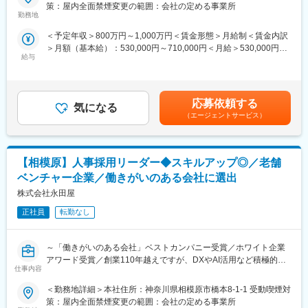
策：屋内全面禁煙変更の範囲：会社の定める事業所
例 会場：例 会場：都内主要ホテル／規模：200名～2,000
超高齢社会を迎える日本において、「人生100年時代における社
勤務地
名
会課題解決企業」として、ライフエンディング領域の課題解決に
＜予定年収＞800万円～1,000万円＜賃金形態＞月給制＜賃金内訳
取り組む創業110年以上の当社にて、人材開発部の室長候補ポジ
■顧客推進事例
＞月額（基本給）：530,000円～710,000円＜月給＞530,000円～
ションの方を募集します。
（1）DMによるセミナー集客
給与
710,000円＜昇給有無＞無＜残業手当＞無＜給与補足＞※経験やス
（2）セミナーの実施
キルを考慮して決定します。■昇給：年1回■賞与：年2回※実績賃
■業務内容：
（3）セミナー参加顧客へのフォロー
金はあくまでも目安の金額であり、選考を通じて上下する可能性
・採用戦略の策定（ターゲット設計、母集団形成、選考プロセス
（4）弔事対応全般のリスクマネジメントに関するご相談対応・勉
があります。月給(月額)は固定手当を含めた表記です。
設計など）
応募依頼する
強会の開催など（NDA契約締結）
気になる
・経営陣や外部コンサルとの戦略会議への参画、KPI設計
（エージェントサービス）
（5）追悼セレモニーの受託
・人材育成・評価制度など、人事全般への関与
現在は経営陣が採用戦略の設計を担っている状況ですが、
■魅力
実行を通じて理解を深めながら、徐々に戦略立案にも携わってい
数多くの実績と経験があり、お別れの会において他社の追随を許
【相模原】人事採用リーダー◆スキルアップ◎／老舗
ただくことを期待しています。
していません。
※年間10名前後の新卒採用を安定的に実現
ベンチャー企業／働きがいのある会社に選出
プロとして失敗が許されない緊張感はありますが、とてもやりが
※採用経路は多岐にわたり、改善余地・挑戦余地あり
株式会社永田屋
いのある仕事です。
■魅力点：
正社員
転勤なし
■配属
・代表の田中社長は、「採用・育成について」日経ビジネスでイ
法人営業部への配属となります。
ンタビュー特集を組まれるほど、採用に熱量と知見を持っている
現在は部長・課長を含め10名（男性9名・女性1名：事務）、年齢
～「働きがいのある会社」ベストカンパニー受賞／ホワイト企業
経営者です。しっかりとした人事制度・評価制度を構築してお
は30代～60代のメンバーが在籍しています。
アワード受賞／創業110年越えですが、DXやAI活用など積極的な
り、採用を重要視している経営者の元で仕事ができます。
仕事内容
老舗ベンチャー／社長メディア多数露出／社員を大切にする会社
～
■組織構成：
＜勤務地詳細＞本社住所：神奈川県相模原市橋本8-1-1 受動喫煙対
変更の範囲：会社の定める業務
現在人材開発室長（兼務者）下、採用担当者が1名おります。
策：屋内全面禁煙変更の範囲：会社の定める事業所