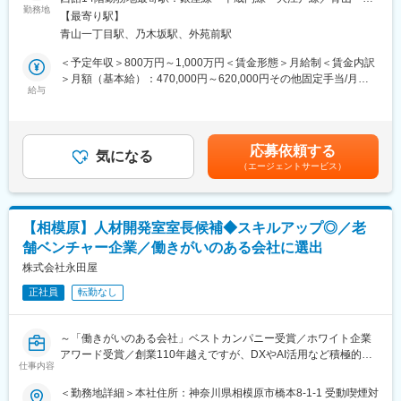
に事業を展開しており、数年間で売上が10倍以上と急成長を遂げ
プローチを行い、お別れの会などの追悼セレモニーを受託するた
勤務地
目駅受動喫煙対策：屋内全面禁煙変更の範囲：会社の定める事業
ています。
【最寄り駅】
めの推進活動を担っていただきます。
所
昨今の家族構成や住宅事情の変化により、仏壇や葬儀のニーズは
青山一丁目駅、乃木坂駅、外苑前駅
セミナーや勉強会、追悼セレモニーを通してお客様から非常に感
多様化しています。当社はこれをビジネスチャンスと捉え、お客
謝される場面が多く、ご逝去後は式当日まで（2～3か月間程度）
＜予定年収＞800万円～1,000万円＜賃金形態＞月給制＜賃金内訳
様の希望に合ったサービス提供や高い対応力を強みに進んできま
同じゴールを目指し、お客様と共に創り上げていく一体感のある
＞月額（基本給）：470,000円～620,000円その他固定手当/月：
した。
仕事です。
給与
20,000円～30,000円＜月給＞490,000円～650,000円＜昇給有無
＞有＜残業手当＞有＜給与補足＞※年収はあくまでも目安の金額で
■具体的な業務
あり、選考を通じて変動する可能性があります。■昇給：年1回
・上場企業/中堅・オーナー企業に対するセミナーの集客・企画立
（9月） ■賞与：年2回（6月、12月／200万円～ ）■固定手当：
応募依頼する
案・運営・マネジメント
気になる
地域手当2万円～3万円賃金はあくまでも目安の金額であり、選考
（エージェントサービス）
・セミナー参加顧客に対する社内規程・マニュアルの作成を通じ
を通じて上下する可能性があります。月給(月額)は固定手当を含め
たコンサルティング営業
た表記です。
→社内にもなかなか専門家がいない領域であり、弔事対応の基本
対応からお別れの会における事前準備事項まで様々なご質問を受
【相模原】人材開発室室長候補◆スキルアップ◎／老
けています
舗ベンチャー企業／働きがいのある会社に選出
・追悼セレモニーのプロデュース（事前準備のご相談、訃報対
応、通知・演出・運営のご提案、手配、前日設営、当日の運営ま
株式会社永田屋
でのトータルサポート）
正社員
転勤なし
※営業手法：主にDMを活用（飛び込み訪問や新規架電などはあり
ません）
～「働きがいのある会社」ベストカンパニー受賞／ホワイト企業
※担当エリア：一都三県中心（地方は年に数件程度あり）
アワード受賞／創業110年越えですが、DXやAI活用など積極的な
※移動手段：公共交通機関
仕事内容
老舗ベンチャー／社長メディア多数露出／社員を大切にする会社
※個人ノルマ：なし
～
＜勤務地詳細＞本社住所：神奈川県相模原市橋本8-1-1 受動喫煙対
※お別れの会のイメージ