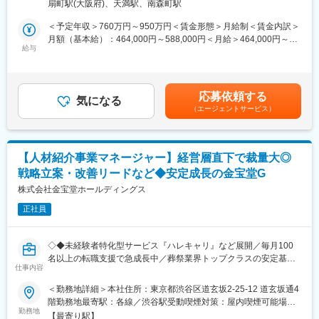
事業所
扇町駅(大阪府)、天満駅、南森町駅
営全体の管理と改善を主導します。
KPI設計から組織運営までを担い、顧客体験と業務効率の両立を支
＜予定年収＞760万円～950万円＜賃金形態＞月給制＜賃金内訳＞
える役割です。
月額（基本給）：464,000円～588,000円＜月給＞464,000円～
給与
588,000円＜昇給有無＞有＜残業手当＞無＜給与補足＞※上記はあ
■業務詳細：
くまでも目安の金額であり、選考を通じて変動する可能性があり
・業務フローや運用ルールの分析および改善施策の企画・実行
ます。■昇給：年1回（9月） ■賞与：年2回（6月、12月）※年間
・KPI（応答率、一次解決率、満足度等）の設計と運用定着
210万円～250万円賃金はあくまでも目安の金額であり、選考を通
応募依頼する
・稼働や計数の管理、レポーティングと改善サイクルの推進
気になる
じて上下する可能性があります。月給(月額)は固定手当を含めた表
（エージェントサービス）
・メンバーマネジメント（面談、評価、教育設計）
記です。
・VOC分析をもとにした品質改善および再発防止
・人員計画、組織体制構築、タスク管理、予算管理
【人材紹介事業マネージャー】経営層直下で裁量大◎
<仕事の広がり・深さについて>
戦略立案・改善リードなど◆安定成長の金宝堂G
インハウス運営に加え委託先も含めた管理に関与し、既存の枠を
見直しながら最適な体制を構築します。
株式会社金宝堂ホールディングス
運用改善にとどまらず、アウトバウンド機能の整備や体制設計な
正社員
ど上流工程まで担います。
■組織構成：
◇◆未経験者特化型サービス『ハレキャリ』など展開／毎月100
派遣社員を含む20名ほどのメンバーが在籍しています。
名以上の転職支援で急成長中／葬祭業界トップクラスの安定基
役職に関係なく意見を出し合える風土があり、現場発の改善が歓
仕事内容
盤・新規事業裁量◎／IPO準備中／全国に葬祭式場500会館の展開
迎されます。
を目指して新規出店・M&A等を推進中◆◇
＜勤務地詳細＞本社住所：東京都渋谷区道玄坂2-25-12 道玄坂通4
部門横断の連携も多く、全体最適を意識した運営を行っていま
階勤務地最寄駅：各線／渋谷駅受動喫煙対策：屋内喫煙可能場所
す。
■業務概要：
勤務地
あり
【最寄り駅】