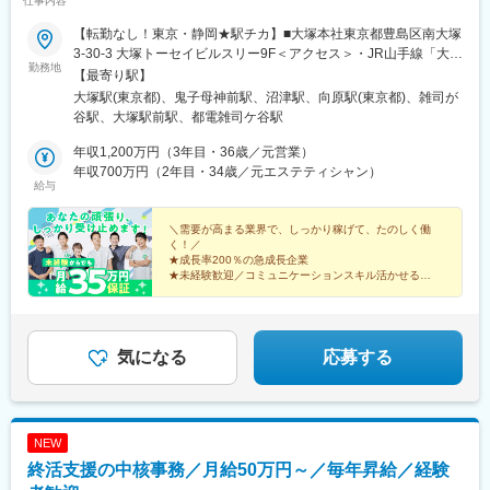
仕事内容
【転勤なし！東京・静岡★駅チカ】■大塚本社東京都豊島区南大塚
3-30-3 大塚トーセイビルスリー9F＜アクセス＞・JR山手線「大塚
勤務地
駅」から徒歩5分■雑司ヶ谷営業所東京都豊島区雑司が谷1-7-3 サ
【最寄り駅】
ンハイム101＜アクセス＞・都電荒川線「鬼子母神前駅」から徒
大塚駅(東京都)、鬼子母神前駅、沼津駅、向原駅(東京都)、雑司が
歩7分・東京メトロ副都心線「雑司ヶ谷駅」から徒歩7分■沼津営
谷駅、大塚駅前駅、都電雑司ケ谷駅
業所静岡県沼津市大手町1-1-3 沼津産業ビル8F＜アクセス＞・JR
東海道本線「沼津駅」から徒歩2分※転勤なし※受動喫煙対策：屋
年収1,200万円（3年目・36歳／元営業）
内禁煙（屋外に喫煙場所あり）
年収700万円（2年目・34歳／元エステティシャン）
給与
＼需要が高まる業界で、しっかり稼げて、たのしく働
く！／
★成長率200％の急成長企業
★未経験歓迎／コミュニケーションスキル活かせる
★2段階インセンティブでしっかり稼げる
★平均月収62万円
★残業なし／17時45分には退勤
★基本土日休み
気になる
応募する
NEW
終活支援の中核事務／月給50万円～／毎年昇給／経験