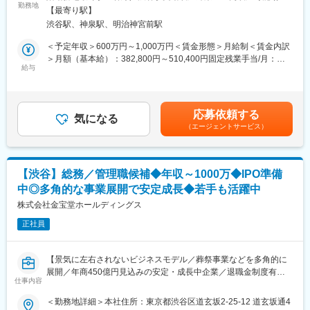
す。今後もM&Aを推進していく方針であり、グループ会社が増え
勤務地
あり変更の範囲：会社の定める事業所
関東（東京、神奈川）の各事業所にて勤務。配属拠点はあります
【最寄り駅】
ていくことが見込まれています。今回ご入社される方にはマネー
が、エリア内で式を行う会場に出勤することもあります
渋谷駅、神泉駅、明治神宮前駅
ジャー候補として当社の骨格を作る中核として組織変革をリード
※転勤（関東・関西）は有。当面なし。
いただくことを期待します。
＜予定年収＞600万円～1,000万円＜賃金形態＞月給制＜賃金内訳
※ご経験に応じマネージャーでの採用となる場合もございます。
＞月額（基本給）：382,800円～510,400円固定残業手当/月：
■配属に関して
給与
117,200円～156,267円（固定残業時間40時間0分/月）超過した時
初回は世田谷区用賀会館にて研修、業務を学んでいただきます。
■業務内容
間外労働の残業手当は追加支給＜月給＞500,000円～666,667円
以後状況に応じ近郊エリア拠点へ配置いたします。
◇労務（給与計算、勤怠管理、年末調整、交通費精算など）
（一律手当を含む）＜昇給有無＞有＜残業手当＞有＜給与補足＞■
基本的に通勤圏内1時間以内で設定すること多いですが、
◇就業規則・社内制度の改定・運用
昇給：年1回賃金はあくまでも目安の金額であり、選考を通じて上
どこの事業所に所属しても広域管理になるので、東京・神奈川営
応募依頼する
◇IPO関連実務（規程改定、人事制度の再設計、開示資料対応、内
気になる
下する可能性があります。月給(月額)は固定手当を含めた表記で
業所の手伝いすることもございます。
（エージェントサービス）
部統制整備）
す。
◇マネジメント
■就業環境
◇経営層や監査法人・証券会社との折衝
・4月～8月は月9日休み、9月～3月は月8日休みのシフト制
◇総務業務
・年に1度、7日間の連続休暇（公休、有給等を組み合わせ）を取
【渋谷】総務／管理職候補◆年収～1000万◆IPO準備
得することも可能
中◎多角的な事業展開で安定成長◆若手も活躍中
■組織構成
・東京有給取得率は90％となり、夏季時期は管理職含め長期連休
部長1名、労務担当3名、採用担当4名、総務担当1名が在籍してい
株式会社金宝堂ホールディングス
を取得
ます。
・年間105日ですが、誕生日休暇、特別休日3日、年次有給等休み
正社員
がとりやすく、社員の平均の休日数は115～120日となります。
■業務について
ご入社後、まずは給与計算などの実務をご担当いただきつつ、マ
変更の範囲：会社の定める業務
【景気に左右されないビジネスモデル／葬祭事業などを多角的に
ネジメントをお任せします。業務に慣れてき次第、部門方針や数
展開／年商450億円見込みの安定・成長中企業／退職金制度有】
値管理を推進しながら、組織力強化をリードしていただきたいと
仕事内容
考えています。当社は社員数も年々増加し、成長を続けていま
■業務概要
＜勤務地詳細＞本社住所：東京都渋谷区道玄坂2-25-12 道玄坂通4
す。そのため、仕組みを整備し、効率的かつ正確な労務管理体制
葬儀事業、仏壇仏具事業、スポーツ事業、介護事業など多岐にわ