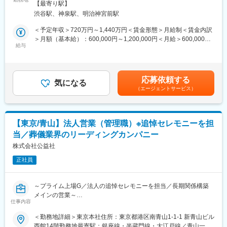
あり
「晴れやかな気持ちで働ける社会の実現」を理念に、求職者・企
【最寄り駅】
ライフエンディング事業を展開する金宝堂グループにて、新たに
業・エージェントの三方に価値を届ける事業モデルを構築してい
渋谷駅、神泉駅、明治神宮前駅
参画した人材紹介業を運営する『HARE』の再構築・改善・成長
ます。
を担う幹部候補として、経営層直下で事業を牽引していただきま
＜予定年収＞720万円～1,440万円＜賃金形態＞月給制＜賃金内訳
現在、当社は上場準備段階にあり、人材紹介事業を第二の主軸事
す。
＞月額（基本給）：600,000円～1,200,000円＜月給＞600,000円
業として拡大していくフェーズです。
給与
～1,200,000円＜昇給有無＞有＜残業手当＞無＜給与補足＞※管理
■業務詳細：
監督者採用のため残業手当支給なし賃金はあくまでも目安の金額
■当社について：
◇経営層との連携・調整
であり、選考を通じて上下する可能性があります。月給(月額)は固
当社は葬祭式場（全国展開）、仏壇販売、不動産事業など多角的
◇組織・メンバーのマネジメント
定手当を含めた表記です。
に事業を展開しており、数年間で売上が10倍以上と急成長を遂げ
応募依頼する
◇売上・利益最大化に向けた戦略立案・実行
気になる
ています。
（エージェントサービス）
◇営業・採用・業務フローの改善
昨今の家族構成や住宅事情の変化により、仏壇や葬儀のニーズは
◇KPI管理・課題解決
多様化しています。当社はこれをビジネスチャンスと捉え、お客
様の希望に合ったサービス提供や高い対応力を強みに進んできま
■『HARE』について：
した。
【東京/青山】法人営業（管理職）※追悼セレモニーを担
未経験者特化型の転職支援サービス『ハレキャリ』、選考対策メ
当／葬儀業界のリーディングカンパニー
ディア『転職アカホン』などを展開し、毎月100名以上の転職を
支援する急成長中の事業です。
株式会社公益社
「晴れやかな気持ちで働ける社会の実現」を理念に、求職者・企
正社員
業・エージェントの三方に価値を届ける事業モデルを構築してい
ます。
現在、当社は上場準備段階にあり、人材紹介事業を第二の主軸事
～プライム上場G／法人の追悼セレモニーを担当／長期関係構築
業として拡大していくフェーズです。
メインの営業～
仕事内容
■当社について：
■業務概要
＜勤務地詳細＞東京本社住所：東京都港区南青山1-1-1 新青山ビル
当社は葬祭式場（全国展開）、仏壇販売、不動産事業など多角的
上場企業を中心に各企業の総務・秘書部門へセミナーを通してア
西館14階勤務地最寄駅：銀座線・半蔵門線・大江戸線／青山一丁