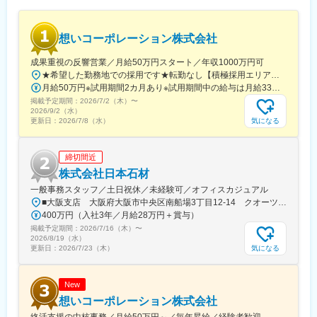
■魅力：
・年俸制で毎年昇給実施、昇給率平均5％～30％と高水準の評価
制度
想いコーポレーション株式会社
・全社の平均的な残業時間は月20時間程度です。
成果重視の反響営業／月給50万円スタート／年収1000万円可
■組織構成：
★希望した勤務地での採用です★転勤なし【積極採用エリア】巣鴨本部（本社）立川支部愛知支部大阪支部広島支部岡山支部栃木支部静岡支部【その他採用エリア】北海道、青森、秋田、岩手、宮城、山形、福島、茨城、群馬、埼玉、千葉、神奈川、新潟、富山、石川、福井、岐阜、長野、山梨、三重、滋賀、京都、兵庫、奈良、和歌山、鳥取、島根、山口、徳島、香川、愛媛、高知、福岡、佐賀、長崎、熊本、大分、宮崎、鹿児島、沖縄※勤務地の詳細は当社ホームページをご参照ください。
【内部監査室】内部監査室長＋増員募集
月給50万円※試用期間2カ月あり※試用期間中の給与は月給33万円です。※いずれも固定残業代（月40時間分・7万5,000 円）を含み、超過分は別途支給します。【キャリアごとの月給イメージ】・月給50万円～：一般社員・月給80万円～：マネージャー候補3カ月間の売上成績に応じて、その後3カ月間の給与にインセンティブが上乗せされる仕組みです。（例1～3月の成績が、4～6月の給与に加算）中には、月30万円のインセンティブを手にする社員もいます。反響営業とはいえ、当社では、成果に見合う待遇を明確に用意しています。
掲載予定期間：
2026/7/2（木）
〜
■当社について：
2026/9/2（水）
当社は葬祭式場（全国展開）、その他仏壇販売や不動産事業など
気になる
更新日：
2026/7/8（水）
多角的に事業を展開しており、数年間で売上が10倍以上と急成長
を遂げています。
締切間近
昨今の家族構成や住宅事情の変化により、お仏壇や葬儀のニーズ
は多様化しています。当社はこれをビジネスチャンスと捉え、お
株式会社日本石材
客様の希望に合ったサービス提供や高い対応力を強みに進んでき
一般事務スタッフ／土日祝休／未経験可／オフィスカジュアル
ました。
■大阪支店 大阪府大阪市中央区南船場3丁目12-14 クオーツ心斎橋12階【アクセス】・御堂筋線「心斎橋」駅直結＼今春、クオーツ心斎橋へ移転／心斎橋の新たなランドマーク「クオーツ心斎橋」心斎橋駅直結の最先端複合施設です！大阪の大動脈「御堂筋」に面した一等地に位置するため、ランチやショッピングを楽しめます♪
「インターネットでのお仏壇の通販」をいち早く取り入れ、売上
400万円（入社3年／月給28万円＋賞与）
を伸ばしたこともその一例です。伝統を重んじつつ、お客様のラ
掲載予定期間：
2026/7/16（木）
〜
イフスタイルに合うことが重要と考え、これまでの経験とノウハ
2026/8/19（水）
ウに加え、時代の動向に対応し続けることでお客様のニーズを満
気になる
更新日：
2026/7/23（木）
たす新しい製品・サービス提供に挑戦し続けています。
変更の範囲：会社の定める業務
New
想いコーポレーション株式会社