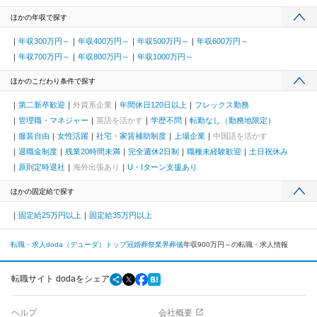
ほかの年収で探す
年収300万円～
年収400万円～
年収500万円～
年収600万円～
年収700万円～
年収800万円～
年収1000万円～
ほかのこだわり条件で探す
第二新卒歓迎
外資系企業
年間休日120日以上
フレックス勤務
管理職・マネジャー
英語を活かす
学歴不問
転勤なし（勤務地限定）
服装自由
女性活躍
社宅・家賃補助制度
上場企業
中国語を活かす
退職金制度
残業20時間未満
完全週休2日制
職種未経験歓迎
土日祝休み
原則定時退社
海外出張あり
U・Iターン支援あり
ほかの固定給で探す
固定給25万円以上
固定給35万円以上
転職・求人doda（デューダ）トップ
冠婚葬祭業界
葬儀
年収900万円～の転職・求人情報
転職サイト dodaをシェア
ヘルプ
会社概要