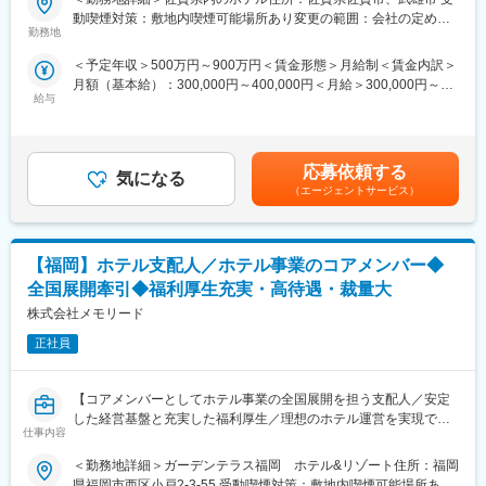
・IPO準備という貴重な経験を積むことができ、キャリアアップに
株式会社ガーデンテラスホテルズ社に出向し、福岡・長崎・佐賀
動喫煙対策：敷地内喫煙可能場所あり変更の範囲：会社の定める
直結
エリアのいずれかのホテル支配人としてご活躍いただきます。ホ
勤務地
事業所
・30社以上のグループ会社を抱える急成長企業で幅広い業務経験
テル運営全般を統括し、経営管理・サービス品質向上・対外折衝
が可能
＜予定年収＞500万円～900万円＜賃金形態＞月給制＜賃金内訳＞
まで幅広く携わりながら、組織の中核となってホテル事業の拡大
・総務をメインとしながら人事領域も経験でき、スキルの幅を広
月額（基本給）：300,000円～400,000円＜月給＞300,000円～
と地域活性化を推進していただきます。
げられる
給与
400,000円＜昇給有無＞有＜残業手当＞有＜給与補足＞年収は経
■業務詳細
・上場準備の最前線で裁量を持って業務を推進できる環境
験・能力等を考慮の上、決定します。賃金はあくまでも目安の金
・経営管理：予算策定、収益・コスト分析、人員管理（採用・教
額であり、選考を通じて上下する可能性があります。月給(月額)は
育・評価）、労務管理、施設保全、広報やマーケティング、宿泊
■当社について
固定手当を含めた表記です。
プランの企画販売など、ホテル全体の運営を統括します。
応募依頼する
当社は葬祭式場（全国展開）、仏壇販売、不動産事業など多角的
気になる
・サービス管理：顧客満足度向上施策の立案・実行、サービス品
（エージェントサービス）
に事業を展開しており、数年間で売上が10倍以上と急成長を遂げ
質の維持・向上、VIPや富裕層への対応、クレームへの迅速な対応
ています。昨今の家族構成や住宅事情の変化により、仏壇や葬儀
など、お客様に最高の体験を提供するための現場指揮を行いま
のニーズは多様化しています。当社はこれをビジネスチャンスと
す。
捉え、お客様の希望に合ったサービス提供や高い対応力を強みに
【福岡】ホテル支配人／ホテル事業のコアメンバー◆
・対外業務：地域観光協会や行政との連携、旅行代理店・サプラ
進んできました。
イヤーとの交渉、関係機関との調整など、地域に根差したホテル
全国展開牽引◆福利厚生充実・高待遇・裁量大
運営の推進役を担います。
株式会社メモリード
変更の範囲：会社の定める業務
■扱うサービス
スモールラグジュアリーホテル（1泊10万円クラス）を中心に、
正社員
エリア特性に合わせた高付加価値型の宿泊サービスを展開してい
ます。
【コアメンバーとしてホテル事業の全国展開を担う支配人／安定
■組織構成
した経営基盤と充実した福利厚生／理想のホテル運営を実現でき
本部・現場スタッフと連携し、支配人としてマネジメント層と現
仕事内容
る環境】
場をつなぐ要のポジションです。
■業務概要
■業務の魅力
＜勤務地詳細＞ガーデンテラス福岡 ホテル&リゾート住所：福岡
株式会社ガーデンテラスホテルズ社に出向し、福岡・長崎・佐賀
裁量大きく理想のホテル運営を実現でき、自らの経験を活かして
県福岡市西区小戸2-3-55 受動喫煙対策：敷地内喫煙可能場所あり