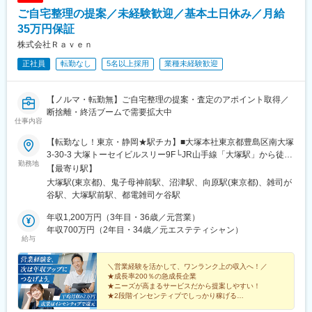
ご自宅整理の提案／未経験歓迎／基本土日休み／月給
35万円保証
株式会社Ｒａｖｅｎ
正社員
転勤なし
5名以上採用
業種未経験歓迎
【ノルマ・転勤無】ご自宅整理の提案・査定のアポイント取得／
断捨離・終活ブームで需要拡大中
仕事内容
【転勤なし！東京・静岡★駅チカ】■大塚本社東京都豊島区南大塚
3-30-3 大塚トーセイビルスリー9F└JR山手線「大塚駅」から徒歩
勤務地
5分■雑司ヶ谷営業所東京都豊島区雑司が谷1-7-3 サンハイム101└
【最寄り駅】
都電荒川線「鬼子母神前駅」から徒歩7分└東京メトロ副都心線
大塚駅(東京都)、鬼子母神前駅、沼津駅、向原駅(東京都)、雑司が
「雑司ヶ谷駅」から徒歩7分■沼津営業所静岡県沼津市大手町1-1-3
谷駅、大塚駅前駅、都電雑司ケ谷駅
沼津産業ビル8F└JR東海道本線「沼津駅」から徒歩2分※転勤なし
※受動喫煙対策：屋内禁煙（屋外に喫煙場所あり）
年収1,200万円（3年目・36歳／元営業）
年収700万円（2年目・34歳／元エステティシャン）
給与
＼営業経験を活かして、ワンランク上の収入へ！／
★成長率200％の急成長企業
★ニーズが高まるサービスだから提案しやすい！
★2段階インセンティブでしっかり稼げる
★平均月収62万円