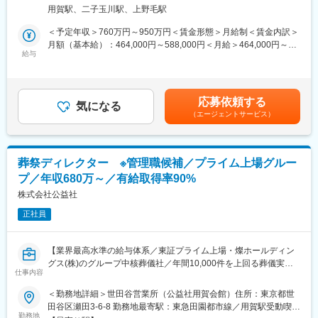
域の事業を展開する当社にて、
・代表の田中社長は、「採用・育成について」日経ビジネスでイ
用賀駅、二子玉川駅、上野毛駅
葬儀相談や既存顧客フォローを担うコンタクトセンターにて、運
ンタビュー特集を組まれるほど、採用に熱量と知見を持っている
営全体の管理と改善を主導します。
経営者です。しっかりとした人事制度・評価制度を構築してお
＜予定年収＞760万円～950万円＜賃金形態＞月給制＜賃金内訳＞
KPI設計から組織運営までを担い、顧客体験と業務効率の両立を支
り、採用を重要視している経営者の元で仕事ができます。
月額（基本給）：464,000円～588,000円＜月給＞464,000円～
える役割です。
・まずは採用実行管理からですが、ゆくゆくは採用戦略等もお任
給与
588,000円＜昇給有無＞有＜残業手当＞無＜給与補足＞※上記はあ
せしたく、当社内でキャリアアップが可能です。
くまでも目安の金額であり、選考を通じて変動する可能性があり
■業務詳細：
ます。■昇給：年1回（9月） ■賞与：年2回（6月、12月）※年間
・業務フローや運用ルールの分析および改善施策の企画・実行
■キャリアアップ：
210万円～250万円賃金はあくまでも目安の金額であり、選考を通
応募依頼する
・KPI（応答率、一次解決率、満足度等）の設計と運用定着
・採用戦略の策定（ターゲット設計、母集団形成、選考プロセス
気になる
じて上下する可能性があります。月給(月額)は固定手当を含めた表
（エージェントサービス）
・稼働や計数の管理、レポーティングと改善サイクルの推進
設計など）
記です。
・メンバーマネジメント（面談、評価、教育設計）
・経営陣や外部コンサルとの戦略会議への参画、KPI設計
・VOC分析をもとにした品質改善および再発防止
・人材育成・評価制度など、人事全般への関与
・人員計画、組織体制構築、タスク管理、予算管理
現在は経営陣が採用戦略の設計を担っている状況ですが、実行を
葬祭ディレクター ※管理職候補／プライム上場グルー
通じて理解を深めながら、徐々に戦略立案にも携わっていただく
プ／年収680万～／有給取得率90%
<仕事の広がり・深さについて>
ことを期待しています。
インハウス運営に加え委託先も含めた管理に関与し、既存の枠を
株式会社公益社
見直しながら最適な体制を構築します。
■組織構成：
正社員
運用改善にとどまらず、アウトバウンド機能の整備や体制設計な
現在人材開発室長下、採用担当者が1名おります。
ど上流工程まで担います。
変更の範囲：会社の定める業務
【業界最高水準の給与体系／東証プライム上場・燦ホールディン
■組織構成：
グス(株)のグループ中核葬儀社／年間10,000件を上回る葬儀実績
派遣社員を含む20名ほどのメンバーが在籍しています。
仕事内容
／賞与年170万円～】
役職に関係なく意見を出し合える風土があり、現場発の改善が歓
＜勤務地詳細＞世田谷営業所（公益社用賀会館）住所：東京都世
迎されます。
東証プライム上場グループ企業で、93年以上の歴史をもつ葬祭
田谷区瀬田3-6-8 勤務地最寄駅：東急田園都市線／用賀駅受動喫煙
部門横断の連携も多く、全体最適を意識した運営を行っていま
業。
勤務地