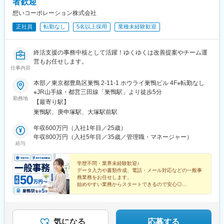
者歓迎
想いコーポレーション株式会社
正社員
転勤なし
5名以上採用
業種未経験歓迎
終活支援の事務中核として活躍！ゆくゆくは改善提案やチーム運
営もお任せします。
仕事内容
本部／東京都豊島区巣鴨 2-11-1 ホウライ巣鴨ビル 4F※転勤なし
※JR山手線・都営三田線「巣鴨駅」より徒歩5分
勤務地
【最寄り駅】
巣鴨駅、庚申塚駅、大塚駅前駅
年収600万円（入社1年目／25歳）
年収800万円（入社5年目／35歳／管理職・マネージャー）
給与
学歴不問・業界未経験歓迎♪
データ入力や書類作成、電話・メール対応などの一般事
務業務をお任せします。
始めやすい業務からスタートできるので安心◎
ご応募いただいた方とは面接でお会いする方針のため、
まずはお気軽にご応募ください。
気になる
応募する