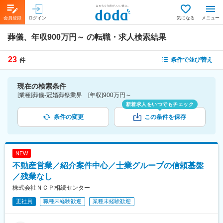
会員登録
ログイン
気になる
メニュー
葬儀、年収900万円～
の転職・求人検索結果
23
条件で並び替え
件
現在の検索条件
[業種]葬儀-冠婚葬祭業界 [年収]900万円～
新着求人をいつでもチェック
条件の変更
この条件を保存
NEW
不動産営業／紹介案件中心／士業グループの信頼基盤
／残業なし
株式会社ＮＣＰ相続センター
正社員
職種未経験歓迎
業種未経験歓迎