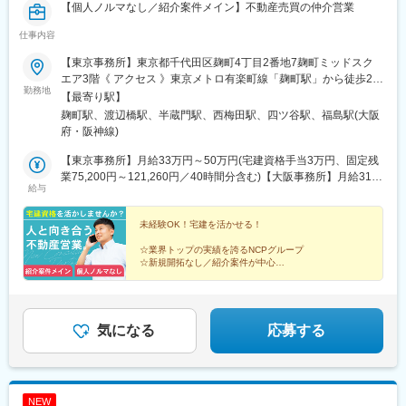
【個人ノルマなし／紹介案件メイン】不動産売買の仲介営業
仕事内容
【東京事務所】東京都千代田区麹町4丁目2番地7麹町ミッドスク
エア3階《 アクセス 》東京メトロ有楽町線「麹町駅」から徒歩2分
勤務地
東京メトロ丸ノ内線・南北線・半蔵門線「四ツ谷駅」から徒歩7分
【最寄り駅】
JR「四ツ谷駅」から徒歩7分【大阪事務所】大阪府大阪市北区堂
麹町駅、渡辺橋駅、半蔵門駅、西梅田駅、四ツ谷駅、福島駅(大阪
島二丁目3番5号JPR堂島ウエスト３階《 アクセス 》地下鉄四ツ橋
府・阪神線)
線「西梅田駅」から徒歩5分地下鉄東西線「北新地駅」から徒歩5
分阪神電車「梅田駅」から徒歩8分京阪電車「渡辺橋駅」から徒歩
【東京事務所】月給33万円～50万円(宅建資格手当3万円、固定残
8分ＪＲ「大阪駅」から徒歩10分
業75,200円～121,260円／40時間分含む)【大阪事務所】月給31万
給与
円～48万円(宅建資格手当3万円、固定残業58,680円～90,840円／
30時間分含む)※これまでのキャリアを考慮し決定します。※固定残
業代は時間外労働の有無に関わらず支給し、超過分は別途全額支
未経験OK！宅建を活かせる！
給します。（東京は40時間分、大阪は30時間分を超える労働分を
☆業界トップの実績を誇るNCPグループ
追加支給）※入社から3ヶ月は有期雇用契約（双方問題なければ4
☆新規開拓なし／紹介案件が中心
か月目からは無期雇用契約へ移行）※上記給与には宅建資格手当3
☆宅建資格を活かして相続不動産の専門性が身につく
万円を含む（一律支給）
■完全週休2日制／年間休日120日
■残業ほぼなし
気になる
応募する
NEW