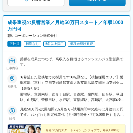
成果重視の反響営業／月給50万円スタート／年収1000
万円可
想いコーポレーション株式会社
正社員
転勤なし
5名以上採用
業種未経験歓迎
反響を成果につなげ、高収入を目指せるコンシェルジュ型営業で
す。
仕事内容
★希望した勤務地での採用です★転勤なし【積極採用エリア】巣
鴨本部（本社）立川支部愛知支部大阪支部広島支部岡山支部栃木
勤務地
支部静岡支部【その他採用エリア】北海道、青森、秋田、岩手、
【最寄り駅】
宮城、山形、福島、茨城、群馬、埼玉、千葉、神奈川、新潟、富
巣鴨駅、立川南駅、西８丁目駅、青森駅、盛岡駅、仙台駅、秋田
山、石川、福井、岐阜、長野、山梨、三重、滋賀、京都、兵庫、
駅、山形駅、曽根田駅、水戸駅、東宿郷駅、高崎駅、大宮駅(埼玉
奈良、和歌山、鳥取、島根、山口、徳島、香川、愛媛、高知、福
県)、新千葉駅、横浜駅、新潟駅、甲府駅、長野駅、電気ビル前
岡、佐賀、長崎、熊本、大分、宮崎、鹿児島、沖縄※勤務地の詳細
月給50万円※試用期間2カ月あり※試用期間中の給与は月給33万円
駅、北鉄金沢駅、仁愛女子高校駅、名鉄岐阜駅、新静岡駅、伏見
は当社ホームページをご参照ください。
です。※いずれも固定残業代（月40時間分・7万5,000 円）を含
駅(愛知県)、あすなろう四日市駅、草津駅(滋賀県)、京都駅、東梅
給与
み、超過分は別途支給します。【キャリアごとの月給イメー
田駅、神戸三宮駅(阪神)、奈良駅、和歌山駅、米子駅、松江駅、岡
ジ】・月給50万円～：一般社員・月給80万円～：マネージャー候
山駅前駅、本川町駅、新山口駅、徳島駅、高松駅(香川県)、松山市
補3カ月間の売上成績に応じて、その後3カ月間の給与にインセン
月給50万円スタート＋インセンティブで、年収1,000万
駅、高知城前駅、博多駅、佐賀駅、めがね橋駅、水道町駅、大分