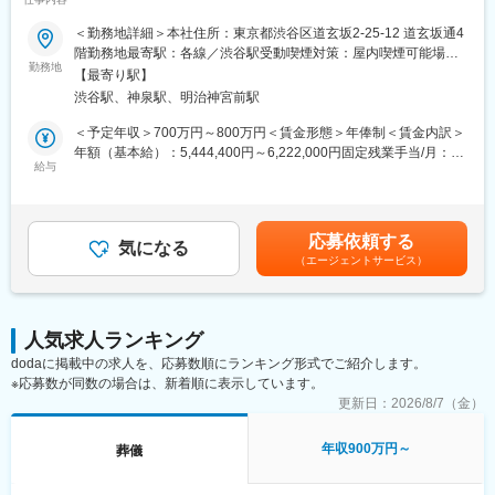
Slack、GA4、GSC、カンリー（Google Map管理ツール）
M&A等を推進中◆◇
上を伸ばしたこともその一例です。伝統を重んじつつ、お客様の
ライフスタイルに合うことが重要と考え、これまでの経験とノウ
＜勤務地詳細＞本社住所：東京都渋谷区道玄坂2-25-12 道玄坂通4
■組織構成
■業務概要：
ハウに加え、時代の動向に対応し続けることでお客様のニーズを
階勤務地最寄駅：各線／渋谷駅受動喫煙対策：屋内喫煙可能場所
マーケティング部長、部長代理、リーダー1名、メンバー7名
当社は仏壇・仏具の販売、葬祭式場運営、墓石事業を全国で展開
勤務地
満たす新しい製品・サービス提供に挑戦し続けています。
あり変更の範囲：会社の定める事業所
【最寄り駅】
将来的な管理職候補としてメンバーをけん引し、リーダーシップ
し、数年間で売上10倍以上という著しい成長を遂げています。今
渋谷駅、神泉駅、明治神宮前駅
を発揮することを期待しているポジションです。
回、IPO（株式上場）準備を進める中で、内部監査業務全般を担っ
変更の範囲：会社の定める業務
ていただくポジションです。主に、内部監査の計画立案・実行、
＜予定年収＞700万円～800万円＜賃金形態＞年俸制＜賃金内訳＞
J-SOX（内部統制報告制度）への対応、監査結果のフィードバッ
年額（基本給）：5,444,400円～6,222,000円固定残業手当/月：
クや業務改善提案、コンプライアンス強化など、上場基準に準じ
給与
129,634円～148,167円（固定残業時間40時間0分/月）超過した時
た管理体制強化に貢献していただきます。
間外労働の残業手当は追加支給＜月額＞583,334円～666,667円
（12分割）（一律手当を含む）＜昇給有無＞有＜残業手当＞有＜
■業務詳細：
給与補足＞■昇給：年1回賃金はあくまでも目安の金額であり、選
応募依頼する
・内部監査計画の策定および実行
気になる
考を通じて上下する可能性があります。月給(月額)は固定手当を含
（エージェントサービス）
・監査対象部門へのヒアリング、現場調査、監査報告書の作成
めた表記です。
・監査結果に基づくフィードバックやモニタリング、改善推進の
サポート
・J-SOX対応（業務プロセス整備・運用評価、内部統制強化）
人気求人ランキング
・業務改善提案やコンプライアンス体制強化の推進
dodaに掲載中の求人を、応募数順にランキング形式でご紹介します。
・IPO準備関連の監査業務や経営層への報告
※応募数が同数の場合は、新着順に表示しています。
■業務の魅力
更新日：
2026/8/7（金）
急成長する企業の成長フェーズでIPO準備に直接携われるため、貴
重な経験を積むことができます。安定した業界基盤と高い成長性
年収900万円～
葬儀
の両方を体感しながら、会社経営の中枢を担うポジションです。