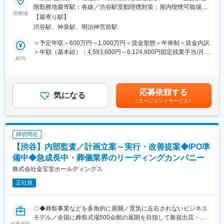
株式上場基準体制構築のため、内部監査体制の確立や業務改善な
階勤務地最寄駅：各線／渋谷駅受動喫煙対策：屋内喫煙可能場所
・WEBサイトの最適化
ど、幅広くお任せします。
勤務地
あり変更の範囲：会社の定める事業所
・広告LPの最適化
【最寄り駅】
・お問い合わせフォームの最適化（資料請求、会員登録など）
渋谷駅、神泉駅、明治神宮前駅
■業務詳細：
・記事コンテンツの作成
◇契約審査（契約書の文案作成、レビュー）
＜予定年収＞600万円～1,000万円＜賃金形態＞年俸制＜賃金内訳
◇契約に関する事務手続（社内決裁・印刷・押印・保管、電子署
＞年額（基本給）：4,593,600円～6,124,800円固定残業手当/月：
【WEB集客】
名システムの運用など）、社内規程の整備
給与
117,200円～156,267円（固定残業時間40時間0分/月）超過した時
・リスティング広告運用
◇ガバナンス（機関法務）、紛争・訴訟の対応
間外労働の残業手当は追加支給＜月額＞500,000円～666,667円
・SEO対策
◇コンプライアンス（法令遵守） など
（12分割）（一律手当を含む）＜昇給有無＞有＜残業手当＞有賃
・MEO（Google Map）
金はあくまでも目安の金額であり、選考を通じて上下する可能性
応募依頼する
■就業環境：
気になる
があります。月給(月額)は固定手当を含めた表記です。
【オフライン集客】
（エージェントサービス）
ワークライフバランスを大切にしており、定時出社・定時退勤を
・テレビCM
基本としています。
・チラシ
プライベートの時間も十分に確保できる働きやすい環境が整って
・OOH
います。
・パンフレット制作
締切間近
【渋谷】内部監査／計画立案～実行・改善提案◆IPO準
■当社について：
■期待すること、キャリアパス
◇当社は葬祭式場（全国展開）、その他仏壇販売や不動産事業な
備中◆急成長中・葬儀業界のリーディングカンパニー
リクルート出身の取締役・部長代理と共に各支社長とコミュニケ
ど多角的に事業を展開しており、数年間で売上が10倍以上と急成
株式会社金宝堂ホールディングス
ーションを取りながら、リーダーシップ・マネジメント力を発揮
長を遂げています。
して、ご活躍いただきたいポジションです。
正社員
昨今の家族構成や住宅事情の変化により、お仏壇や葬儀のニーズ
希望や適性に応じて、マーケティングのスペシャリスト・ゼネラ
は多様化しています。当社はこれをビジネスチャンスと捉え、お
リストとしてスキルアップが可能です。
客様の希望に合ったサービス提供や高い対応力を強みに進んでき
◇◆葬祭事業などを多角的に展開／景気に左右されないビジネス
ました。
■使用ツール
モデル／全国に葬祭式場500会館の展開を目指して新規出店・
◇「インターネットでのお仏壇の通販」をいち早く取り入れ、売
仕事内容