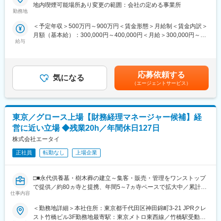
株式会社ガーデンテラスホテルズ社に出向し、福岡・長崎・佐賀
地内喫煙可能場所あり変更の範囲：会社の定める事業所
■教育体制
エリアのいずれかのホテル支配人としてご活躍いただきます。ホ
勤務地
職位別研修、ホスピタリティマネジメント研修など、業界トップ
テル運営全般を統括し、経営管理・サービス品質向上・対外折衝
クラスの教育体制を整えています。
＜予定年収＞500万円～900万円＜賃金形態＞月給制＜賃金内訳＞
まで幅広く携わりながら、組織の中核となってホテル事業の拡大
■就業環境
月額（基本給）：300,000円～400,000円＜月給＞300,000円～
と地域活性化を推進していただきます。
シフトは支配人裁量で調整可能。福利厚生・各種手当・休暇制度
給与
400,000円＜昇給有無＞有＜残業手当＞有＜給与補足＞年収は経
■業務詳細
も充実し、長期的なキャリア形成が可能です。
験・能力等を考慮の上、決定します。賃金はあくまでも目安の金
・経営管理：予算策定、収益・コスト分析、人員管理（採用・教
■想定されるキャリアパス
額であり、選考を通じて上下する可能性があります。月給(月額)は
育・評価）、労務管理、施設保全、広報やマーケティング、宿泊
将来的には複数ホテルの統括責任者や新規事業推進リーダー等、
固定手当を含めた表記です。
プランの企画販売など、ホテル全体の運営を統括します。
応募依頼する
経営視点を持つポストを目指せます。
気になる
・サービス管理：顧客満足度向上施策の立案・実行、サービス品
（エージェントサービス）
■企業の特徴/魅力
質の維持・向上、VIPや富裕層への対応、クレームへの迅速な対応
創業55年の安定基盤を持つ親会社の信頼と、地域密着の知名度を
など、お客様に最高の体験を提供するための現場指揮を行いま
活かし、新しいホテル事業を全国へ展開するフェーズに参画でき
す。
ます。
東京／グロース上場【財務経理マネージャー候補】経
・対外業務：地域観光協会や行政との連携、旅行代理店・サプラ
イヤーとの交渉、関係機関との調整など、地域に根差したホテル
営に近い立場 ◆残業20h／年間休日127日
変更の範囲：会社の定める業務
運営の推進役を担います。
株式会社エータイ
■扱うサービス
スモールラグジュアリーホテル（1泊10万円クラス）を中心に、
正社員
転勤なし
上場企業
エリア特性に合わせた高付加価値型の宿泊サービスを展開してい
ます。
□■永代供養墓・樹木葬の建立～集客・販売・管理をワンストップ
■組織構成
で提供／約80ヵ寺と提携、年間5～7ヵ寺ペースで拡大中／累計
本部・現場スタッフと連携し、支配人としてマネジメント層と現
仕事内容
18,000組超の利用実績あり■□
場をつなぐ要のポジションです。
■業務の魅力
＜勤務地詳細＞本社住所：東京都千代田区神田錦町3-21 JPRクレ
■業務概要：
裁量大きく理想のホテル運営を実現でき、自らの経験を活かして
スト竹橋ビル3F勤務地最寄駅：東京メトロ東西線／竹橋駅受動喫