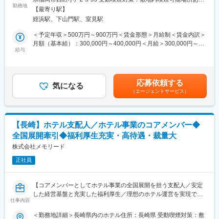
エリアのいずれかのホテル支配人としてご活躍いただきます。ホ
ホテル事業の成長に貢献できます。
勤務地
変更の範囲：会社の定める事業所
【最寄り駅】
テル運営全般を統括し、経営管理・サービス品質向上・対外折衝
■教育体制
姪浜駅、下山門駅、室見駅
まで幅広く携わりながら、組織の中核となってホテル事業の拡大
職位別研修、ホスピタリティマネジメント研修など、業界トップ
と地域活性化を推進していただきます。
クラスの教育体制を整えています。
＜予定年収＞500万円～900万円＜賃金形態＞月給制＜賃金内訳＞
■業務詳細
■就業環境
月額（基本給）：300,000円～400,000円＜月給＞300,000円～
・経営管理：予算策定、収益・コスト分析、人員管理（採用・教
シフトは支配人裁量で調整可能。福利厚生・各種手当・休暇制度
給与
400,000円＜昇給有無＞有＜残業手当＞有＜給与補足＞年収は経
育・評価）、労務管理、施設保全、広報やマーケティング、宿泊
も充実し、長期的なキャリア形成が可能です。
験・能力等を考慮の上、決定します。賃金はあくまでも目安の金
プランの企画販売など、ホテル全体の運営を統括します。
■想定されるキャリアパス
額であり、選考を通じて上下する可能性があります。月給(月額)は
・サービス管理：顧客満足度向上施策の立案・実行、サービス品
将来的には複数ホテルの統括責任者や新規事業推進リーダー等、
固定手当を含めた表記です。
応募依頼する
質の維持・向上、VIPや富裕層への対応、クレームへの迅速な対応
経営視点を持つポストを目指せます。
気になる
（エージェントサービス）
など、お客様に最高の体験を提供するための現場指揮を行いま
■企業の特徴/魅力
す。
創業55年の安定基盤を持つ親会社の信頼と、地域密着の知名度を
・対外業務：地域観光協会や行政との連携、旅行代理店・サプラ
活かし、新しいホテル事業を全国へ展開するフェーズに参画でき
イヤーとの交渉、関係機関との調整など、地域に根差したホテル
ます。
【長崎】ホテル支配人／ホテル事業のコアメンバー◆
運営の推進役を担います。
全国展開牽引◆福利厚生充実・高待遇・裁量大
■扱うサービス
変更の範囲：会社の定める業務
スモールラグジュアリーホテル（1泊10万円クラス）を中心に、
株式会社メモリード
エリア特性に合わせた高付加価値型の宿泊サービスを展開してい
正社員
ます。
■組織構成
本部・現場スタッフと連携し、支配人としてマネジメント層と現
【コアメンバーとしてホテル事業の全国展開を担う支配人／安定
場をつなぐ要のポジションです。
した経営基盤と充実した福利厚生／理想のホテル運営を実現でき
■業務の魅力
仕事内容
る環境】
裁量大きく理想のホテル運営を実現でき、自らの経験を活かして
■業務概要
＜勤務地詳細＞長崎県内のホテル住所：長崎県 受動喫煙対策：敷
ホテル事業の成長に貢献できます。