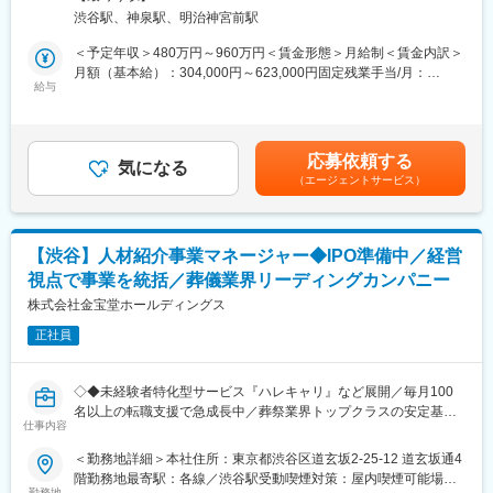
幹部候補として、ライフエンディング事業が新たに参画した人材
■やりがい：
渋谷駅、神泉駅、明治神宮前駅
紹介業を運営する『HARE』の事業再構築・改善・成長戦略をリ
自身が設計したKPIや施策が数値や顧客満足に直結する環境です。
ードいただきます。
＜予定年収＞480万円～960万円＜賃金形態＞月給制＜賃金内訳＞
また、センター機能を再構築する経験は限られており、運営を超
月額（基本給）：304,000円～623,000円固定残業手当/月：
えた価値創出に関われます。
■業務の特徴：
給与
96,000円～176,800円（固定残業時間40時間0分/月）超過した時
顧客の重要な意思決定に寄り添う領域で、仕事の意義を実感でき
未経験者支援・企業向け採用・エージェント支援など多層的な事
間外労働の残業手当は追加支給＜月給＞400,000円～799,800円
ます。
業を再構築するポジションです。
（一律手当を含む）＜昇給有無＞有＜残業手当＞有賃金はあくま
経営層と近い距離で裁量を持ち、事業を創るやりがいを実感でき
でも目安の金額であり、選考を通じて上下する可能性がありま
■キャリアパス：
応募依頼する
ます。
気になる
す。月給(月額)は固定手当を含めた表記です。
成果に応じて次長や部長など上位ポジションへのステップアップ
（エージェントサービス）
が可能です。
■業務詳細：
KPI設計や組織改革の経験を通じ、事業全体を見渡すマネジメント
◇人材紹介事業『HARE』の戦略立案・推進
力を高められます。
◇営業・採用・業務フロー改善
【渋谷】人材紹介事業マネージャー◆IPO準備中／経営
◇組織マネジメント・KPI管理
■企業の特徴：
視点で事業を統括／葬儀業界リーディングカンパニー
◇サービス統合・ブランド再設計
シニア世代とその家族に寄り添うライフエンディング事業を展開
◇メディア事業の収益化戦略
株式会社金宝堂ホールディングス
しています。
安定した基盤を持ちながら、現場主導の改善や新たな仕組みづく
正社員
■キャリアパス：
りに積極的に取り組む文化があります。
幹部候補→事業責任者→グループ会社代表といったキャリアパス
既存のやり方に縛られず、変化に挑戦できる環境です。
も可能です。
◇◆未経験者特化型サービス『ハレキャリ』など展開／毎月100
変更の範囲：会社の定める業務
名以上の転職支援で急成長中／葬祭業界トップクラスの安定基
■『HARE』について：
仕事内容
盤・新規事業裁量◎／全国に葬祭式場500会館の展開を目指して
未経験者特化型の転職支援サービス『ハレキャリ』、選考対策メ
新規出店・M&A等を推進中◆◇
＜勤務地詳細＞本社住所：東京都渋谷区道玄坂2-25-12 道玄坂通4
ディア『転職アカホン』などを展開し、毎月100名以上の転職を
階勤務地最寄駅：各線／渋谷駅受動喫煙対策：屋内喫煙可能場所
支援する急成長中の事業です。
■業務概要：
勤務地