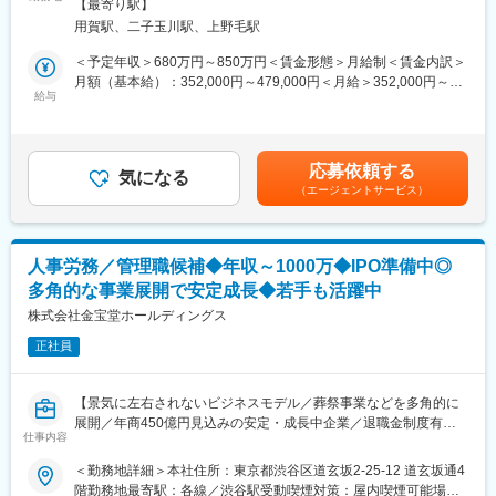
対策：屋内全面禁煙変更の範囲：会社の定める事業所
す。
【最寄り駅】
葬業界最大手企業が管理職および管理職候補を募集。
用賀駅、二子玉川駅、上野毛駅
葬祭経験者優遇。または他の業種でのマネジメント経験者歓迎い
■やりがい：
たします。
＜予定年収＞680万円～850万円＜賃金形態＞月給制＜賃金内訳＞
自身が設計したKPIや施策が数値や顧客満足に直結する環境です。
月額（基本給）：352,000円～479,000円＜月給＞352,000円～
また、センター機能を再構築する経験は限られており、運営を超
・葬儀進行業務、葬儀全体のプロデュース
給与
479,000円＜昇給有無＞有＜残業手当＞有＜給与補足＞上記年収
えた価値創出に関われます。
・施主様との打ち合わせ
は残業代（月30時間程度）を含む想定金額です。■昇給：年1回
顧客の重要な意思決定に寄り添う領域で、仕事の意義を実感でき
・予算管理、マネジメント
（9月） ■賞与：年2回（6月、12月）※年170万円～(近年実績)賃
ます。
※管理職の場合、経験、適材により、現場マネジメント、管理面の
金はあくまでも目安の金額であり、選考を通じて上下する可能性
応募依頼する
マネジメントと役割をわけていきます
気になる
があります。月給(月額)は固定手当を含めた表記です。
■キャリアパス：
（エージェントサービス）
成果に応じて次長や部長など上位ポジションへのステップアップ
【具体的な業務の流れイメージ】
が可能です。
・葬儀進行、葬儀全体の運営管理
KPI設計や組織改革の経験を通じ、事業全体を見渡すマネジメント
・メンバーの育成（マネジメント）、労務管理
力を高められます。
人事労務／管理職候補◆年収～1000万◆IPO準備中◎
・式場準備・設営
多角的な事業展開で安定成長◆若手も活躍中
・予算管理（拠点予算の管理）
■企業の特徴：
・通夜、葬儀・告別式（式進行・運営、司会）
株式会社金宝堂ホールディングス
シニア世代とその家族に寄り添うライフエンディング事業を展開
・葬儀後（アフターサポート）など
しています。
正社員
安定した基盤を持ちながら、現場主導の改善や新たな仕組みづく
※ご経験によりますが、未経験者等の場合リーダー候補からの採用
りに積極的に取り組む文化があります。
（一般職）となります。
既存のやり方に縛られず、変化に挑戦できる環境です。
【景気に左右されないビジネスモデル／葬祭事業などを多角的に
ご経験を積んでいただいた後、将来的にはエリアマネージャーの
展開／年商450億円見込みの安定・成長中企業／退職金制度有】
サポート業務（メンバー育成・数値管理・受注推進活動）などを
仕事内容
変更の範囲：会社の定める業務
お任せする可能性がございます。
■業務概要
＜勤務地詳細＞本社住所：東京都渋谷区道玄坂2-25-12 道玄坂通4
当社はM&Aを積極的に行い、20社のグループ企業を有しておりま
階勤務地最寄駅：各線／渋谷駅受動喫煙対策：屋内喫煙可能場所
■勤務地に関して