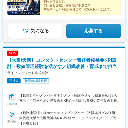
円も目指せます。
ティブが上乗せされる仕組みです。（例1～3月の成績が、4～6月
駅、宮崎駅、いづろ通駅、壺川駅、庚申塚駅、立川駅、西４丁目
問い合わせ9割・紹介1割の反響営業。
の給与に加算）中には、月30万円のインセンティブを手にする社
駅、宮城野通駅、福島駅(福島県)、宇都宮駅東口駅、市役所前駅
終活サービスの提案を通じて、成果を収入に変えていく
員もいます。反響営業とはいえ、当社では、成果に見合う待遇を
営業職です。
(千葉県)、市役所前駅(長野県)、新富町駅(富山県)、金沢駅、福井
明確に用意しています。
城址大名町駅、岐阜駅、静岡駅、大須観音駅、近鉄四日市駅、東
寺駅、北新地駅、近鉄奈良駅、田中口駅、岡山駅、原爆ドーム前
駅、眉山ロープウェイ山麓駅、市役所前駅(愛媛県)、県庁前駅(高
気になる
応募する
知県)、浜町アーケード駅、通町筋駅、朝日通駅、旭橋駅、大塚駅
前駅、立川北駅、大通駅、仙台駅(地下鉄)、駅東公園前駅、京成千
葉駅、桜橋駅(富山県)、七ツ屋駅、福井駅、大阪梅田駅(阪神線)、
西川緑道公園駅、十日市町駅、大橋通駅、桜町駅(長崎県)、熊本
NEW
城・市役所前駅、天文館通駅、奥武山公園駅
【大阪/天満】コンタクトセンター責任者候補◆KPI設
計・数値管理経験を活かす／組織改善・育成まで担当
ライフフォワード株式会社
正社員
業種未経験歓迎
【数値管理やメンバーマネジメント経験を活かし裁量を広げたい
方へ／応答率や満足度改善をKPIから設計し育成や業務改善を推進
仕事内容
／成果が組織成長に直結するポジション】
■業務内容：
＜勤務地詳細＞燦ホールディングスグループ大阪本社ビル住所：
燦ホールディングスグループの一員としてライフエンディング領
大阪府大阪市北区天神橋4-6-39 燦ホールディングスグループ大阪
域の事業を展開する当社にて、
勤務地
本社ビル受動喫煙対策：屋内全面禁煙変更の範囲：会社の定める
【最寄り駅】
葬儀相談や既存顧客フォローを担うコンタクトセンターにて、運