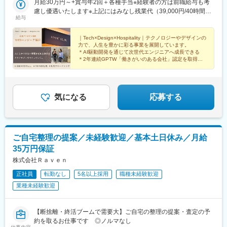
が魅力的なエリア。徒歩で行ける距離に『しながわ水族館』があ
月給30万円～+賞与年2回＋各種手当※経験者の方は前職給与も考
り、都内でも人気の観光スポットでもあります。駅周辺には商業
慮し優遇いたします※上記にはみなし残業代（39,000円/40時間）
給与
施設やカフェなどの飲食店も充実し、仕事帰りに買い物などを楽
を含みます※経験・スキルを考慮の上で決定します※超過分は
しむことも可能です。
100％支給します
｜Tech×Design×Hospitality｜テクノロジーやデザインの
力で、人生を豊かに彩る事業を展開しています。
＊AI駆動開発を通じて次世代エンジニアへ成長できる
＊2年連続GPTW「働きがいのある会社」認定を取得
＊自社内開発・土日祝休 他
気になる
応募する
ご自宅整理の提案／未経験歓迎／基本土日休み／月給
35万円保証
株式会社Ｒａｖｅｎ
正社員
転勤なし
5名以上採用
職種未経験歓迎
業種未経験歓迎
【断捨離・終活ブームで需要大】ご自宅の整理の提案・査定の予
約を取るお仕事です ◎ノルマなし