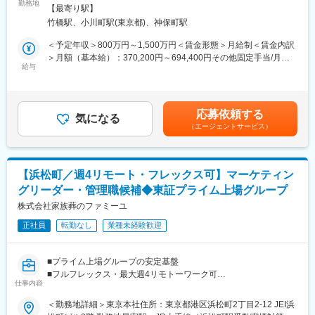
第二成長期を迎える成長企業にて、財務経理部門の中核を担うマ
ホテル事業の成長に貢献できます。
勤務地
煙対策：屋内全面禁煙変更の範囲：会社の定める事業所（リモー
【最寄り駅】
ネージャー候補を募集します。
■教育体制
トワーク含む）
竹橋駅、小川町駅(東京都)、神保町駅
単なるオペレーション管理ではなく、 ・決算早期化 ・経理体制構
職位別研修、ホスピタリティマネジメント研修など、業界トップ
築 ・監査法人対応 ・予実管理高度化 など、経営に近い立場で部
クラスの教育体制を整えています。
＜予定年収＞800万円～1,500万円＜賃金形態＞月給制＜賃金内訳
門横断的に推進いただくポジションです。
■就業環境
＞月額（基本給）：370,200円～694,400円その他固定手当/月：
「既存業務を回す」よりも、 “仕組みを再設計する” “スピードと精
シフトは支配人裁量で調整可能。福利厚生・各種手当・休暇制度
給与
34,800円～65,100円固定残業手当/月：95,000円～178,100円（固
度を両立する”ことを期待しています。
も充実し、長期的なキャリア形成が可能です。
定残業時間30時間0分/月）超過した時間外労働の残業手当は追加
■想定されるキャリアパス
支給＜月給＞500,000円～937,600円（一律手当を含む）＜昇給有
■期待する役割：
将来的には複数ホテルの統括責任者や新規事業推進リーダー等、
無＞有＜残業手当＞有＜給与補足＞■昇給：年1回（1月）■賞与：
応募依頼する
財務経理部門のマネージャー候補として、経理実務だけでなく、
経営視点を持つポストを目指せます。
気になる
年2回（6月、12月）■手当：出張手当、家族手当、役職手当※昨年
（エージェントサービス）
事業成長を支える管理体制の構築・改善を推進いただきます。
■企業の特徴/魅力
度実績：月給5ヶ月分 ※一昨年実績：月給4.7ヶ月分※ご経験に応じ
既存業務を維持するだけではなく、 「仕組みを再設計する」 「属
創業55年の安定基盤を持つ親会社の信頼と、地域密着の知名度を
て給与決定いたします。※上限年収以上のご相談も場合によって可
人化した業務を標準化する」 「スピードと精度を両立する」 こと
活かし、新しいホテル事業を全国へ展開するフェーズに参画でき
能。賃金はあくまでも目安の金額であり、選考を通じて上下する
を期待しています。
ます。
可能性があります。月給(月額)は固定手当を含めた表記です。
【浜松町／週4リモート・フレックス可】マーケティン
経営陣・営業部門・管理部門など、各部署を横断しながら、経理
グリーダー・管理職候補◆東証プライム上場グループ
組織全体をリードいただくポジションです。
変更の範囲：会社の定める業務
株式会社家族葬のファミーユ
■具体的には：
正社員
転勤なし
業種未経験歓迎
〇経理・決算業務
・月次／四半期／年次決算業務 ・決算早期化の推進 ・B/S・P/L項
目の精査 ・監査法人／税理士法人対応 ・税務申告対応 ・債権／
■プライム上場グループの安定基盤
債務管理 ・開示資料作成
■フルフレックス・最大週4リモトーワーク可
〇管理会計・経営支援
仕事内容
■【家族葬】を業界内でいち早くブランド化したパイオニア企業
・予算策定／予実管理 ・経営数値レポーティング ・損益分析およ
＜勤務地詳細＞東京本社住所：東京都港区浜松町2丁目2-12 JEI浜
び改善提案 ・取締役会資料作成 ・各部署との数値連携／運用改善
■採用背景