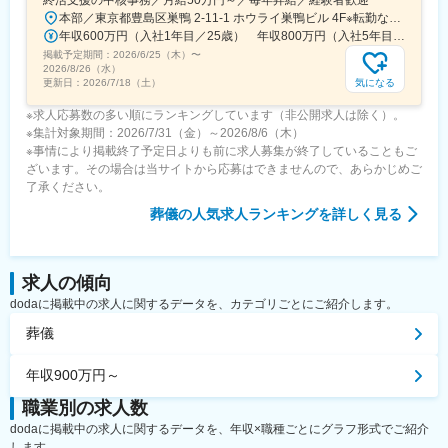
終活支援の中核事務／月給50万円～／毎年昇給／経験者歓迎
本部／東京都豊島区巣鴨 2-11-1 ホウライ巣鴨ビル 4F※転勤なし※JR山手線・都営三田線「巣鴨駅」より徒歩5分
年収600万円（入社1年目／25歳） 年収800万円（入社5年目／35歳／管理職・マネージャー）
掲載予定期間：
2026/6/25（木）
〜
2026/8/26（水）
気になる
更新日：
2026/7/18（土）
※求人応募数の多い順にランキングしています（非公開求人は除く）。
※集計対象期間：2026/7/31（金）～2026/8/6（木）
※事情により掲載終了予定日よりも前に求人募集が終了していることもご
ざいます。その場合は当サイトから応募はできませんので、あらかじめご
了承ください。
葬儀
の人気求人ランキングを詳しく見る
求人の傾向
dodaに掲載中の求人に関するデータを、カテゴリごとにご紹介します。
葬儀
年収900万円～
職業別の求人数
dodaに掲載中の求人に関するデータを、年収×職種ごとにグラフ形式でご紹介
します。