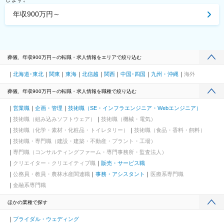
年収900万円～
葬儀、年収900万円～の転職・求人情報をエリアで絞り込む
北海道･東北
関東
東海
北信越
関西
中国･四国
九州・沖縄
海外
葬儀、年収900万円～の転職・求人情報を職種で絞り込む
営業職
企画・管理
技術職（SE・インフラエンジニア・Webエンジニア）
技術職（組み込みソフトウェア）
技術職（機械・電気）
技術職（化学・素材・化粧品・トイレタリー）
技術職（食品・香料・飼料）
技術職・専門職（建設・建築・不動産・プラント・工場）
専門職（コンサルティングファーム・専門事務所・監査法人）
クリエイター・クリエイティブ職
販売・サービス職
公務員・教員・農林水産関連職
事務・アシスタント
医療系専門職
金融系専門職
ほかの業種で探す
ブライダル・ウェディング