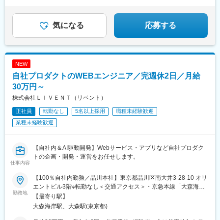
★残業なし／17時45分には退勤
★基本土日休み
気になる
応募する
NEW
自社プロダクトのWEBエンジニア／完週休2日／月給
30万円～
株式会社ＬＩＶＥＮＴ（リベント）
正社員
転勤なし
5名以上採用
職種未経験歓迎
業種未経験歓迎
【自社内＆AI駆動開発】Webサービス・アプリなど自社プロダク
トの企画・開発・運営をお任せします。
仕事内容
【100％自社内勤務／品川本社】東京都品川区南大井3-28-10 オリ
エントビル3階※転勤なし＜交通アクセス＞・京急本線「大森海岸
勤務地
駅」より徒歩3分・京浜東北線「大森駅」より徒歩6分＼ アクセス
【最寄り駅】
も良く観光スポットなど魅力の多いエリア ／本社があるのは東京
大森海岸駅、大森駅(東京都)
はもちろん神奈川から埼玉まで幅広くアクセスできる高い利便性