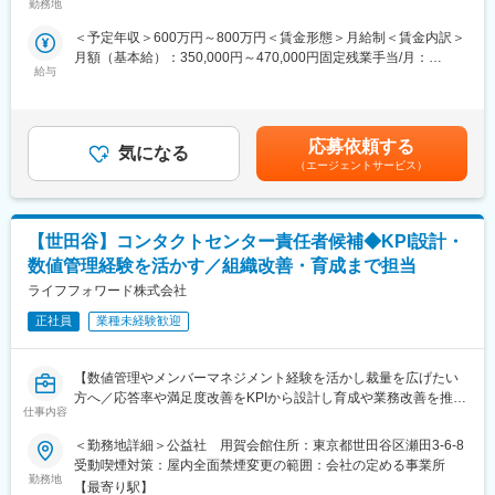
超高齢社会を迎える日本において、「人生100年時代における社
勤務地
会課題解決企業」として、ライフエンディング領域の課題解決に
■当社について：
＜予定年収＞600万円～800万円＜賃金形態＞月給制＜賃金内訳＞
取り組む創業110年以上の当社にて、人材開発部の採用部門のリ
当社は、超高齢社会を迎える日本において、「人生100年時代に
月額（基本給）：350,000円～470,000円固定残業手当/月：
ーダー～マネージャーポジションの方を募集します。
おける社会課題解決企業」として、ライフエンディング領域の課
給与
75,800円～101,700円（固定残業時間30時間0分/月）超過した時
題解決に取り組む企業です。「終わりからはじまる社会課題解
間外労働の残業手当は追加支給＜月給＞425,800円～571,700円
■業務内容：
決」をテーマに葬儀を起点として、相続・生前整理・不動産・空
（一律手当を含む）＜昇給有無＞有＜残業手当＞有＜給与補足＞※
採用活動の実行管理から、慣れてきたらチームのマネジメントま
き家再生・身元保証など、幅広い事業を展開しています。現在、
経験やスキルを考慮して決定します。■昇給：年1回■賞与：年2回
でを一貫してお任せします。
年商31億円規模。2034年に年商100億円を目指し、新規事業の立
応募依頼する
気になる
※実績賃金はあくまでも目安の金額であり、選考を通じて上下する
経営陣や外部パートナーと連携しながら、採用の現場を動かして
ち上げやM&A、自治体との包括連携など、事業拡大を加速させて
（エージェントサービス）
可能性があります。月給(月額)は固定手当を含めた表記です。
いく立場となります。
います。
・新卒・中途採用の実行管理（スケジュール管理、選考オペレー
ション、候補者対応など）
■当社の人事に関する取り組みのメディア出演実績
【世田谷】コンタクトセンター責任者候補◆KPI設計・
・採用媒体・合同説明会・スカウト媒体・インターン特化メディ
「人的新法経営・採用育成について」 日経ビジネス様よりインタ
アなどの選定・運用
ビュー
数値管理経験を活かす／組織改善・育成まで担当
・人事チームやインターン担当社員のマネジメント・育成
「【就職戦線】冠婚葬祭部門で3年連続トップ10入り 相模原市の
ライフフォワード株式会社
・採用広報・ブランディング施策の実行推進
老舗葬祭業・永田屋の挑戦」TVKにて放送
・KPI管理・採用データの集計と改善提案
正社員
業種未経験歓迎
・年間予算の執行管理と効果検
変更の範囲：会社の定める業務
証
【数値管理やメンバーマネジメント経験を活かし裁量を広げたい
※年間約2,000名の応募者（新卒・中途共に）あり
方へ／応答率や満足度改善をKPIから設計し育成や業務改善を推進
※人気企業ランキング入りの実績あり
仕事内容
／成果が組織成長に直結するポジション】
※年間10名前後の新卒採用を安定的に実現
※採用経路は多岐にわたり、改善余地・挑戦余地あり
＜勤務地詳細＞公益社 用賀会館住所：東京都世田谷区瀬田3-6-8
■業務内容：
受動喫煙対策：屋内全面禁煙変更の範囲：会社の定める事業所
燦ホールディングスグループの一員としてライフエンディング領
■魅力点：
勤務地
【最寄り駅】