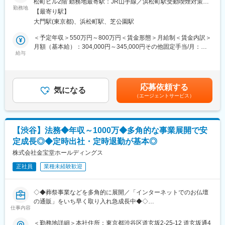
松町ビル2階 勤務地最寄駅：JR山手線／浜松町駅受動喫煙対策：
〇業務改善・組織構築
1号店出店以来、現在までに撤退した直営店舗(ホール)はなく、今
勤務地
屋内全面禁煙
・決算フローの見直し／標準化 ・業務フロー整備および再設計 ・
【最寄り駅】
後も更なる店舗拡大を予定しており、マーケティング組織の増員
経理オペレーション改善 ・システム導入／運用改善 ・部門横断プ
大門駅(東京都)、浜松町駅、芝公園駅
を行っております。
ロジェクト推進 ・経理メンバーのマネジメント／育成
＜予定年収＞550万円～800万円＜賃金形態＞月給制＜賃金内訳＞
■業務内容
月額（基本給）：304,000円～345,000円その他固定手当/月：
■当社について：
葬祭サービス「家族葬のファミーユ」を提供する当社にて、「お
給与
30,000円固定残業手当/月：73,688円～82,725円（固定残業時間
寺院コンサルティングや永代供養墓事業を通じて社会課題の解決
葬式を家族のものに」というスローガンのもと、KPIの達成のため
30時間0分/月）超過した時間外労働の残業手当は追加支給＜月給
に取り組む当社は、お墓のデザインから建立後の販売・管理に至
に、役員や他部署とも連携を取りながら、定量データと現場感か
＞407,688円～457,725円（一律手当を含む）＜昇給有無＞有＜残
るまで、一貫したサービスを提供しています。
ら筋道を立て、様々な視点からのマーケティングの戦略設計と推
業手当＞有＜給与補足＞昇給／昇格 年1回（6月）人事評価制度
地域の方々や寺院との信頼関係を大切にしながら、多くの人に安
応募依頼する
進実行、プロジェクトの企画・提案、メンバーマネジメントをお
気になる
あり賞与 年2回（7、12月）昨年度実績平均2.6ヶ月月給・想定
心と希望を届けるため、日々活動を続けている当社。「お墓とい
（エージェントサービス）
任せします。
年収はあくまでも目安の金額であり、選考を通じて上下する可能
えばエータイ」と多くの方に想起していただける存在を目指し、
Webマーケティングを主軸におきつつ、オフライン手法も含め、
性があります。月給(月額)は固定手当を含めた表記です。賃金はあ
さらなる事業拡大を目指しています。
多店舗展開マーケティングを一気通貫で担っていただきます。
くまでも目安の金額であり、選考を通じて上下する可能性があり
ます。月給(月額)は固定手当を含めた表記です。
変更の範囲：会社の定める業務
【渋谷】法務◆年収～1000万◆多角的な事業展開で安
■業務詳細
定成長◎◆定時出社・定時退勤が基本◎
葬儀業界のリーディングカンパニー、家族葬のパイオニアとし
て、葬儀のご依頼件数の最大化をご担当いただきます。
株式会社金宝堂ホールディングス
正社員
業種未経験歓迎
【マネジメント・企画】
・プロジェクト・メンバー管理
・KPI管理（入電数、資料請求数、会員登録数、葬儀依頼数）
◇◆葬祭事業などを多角的に展開／「インターネットでのお仏壇
・数値取得、分析、仮説設定、それに伴う施策検討とディレクシ
の通販」をいち早く取り入れ急成長中◆◇
ョン
仕事内容
■業務概要：
＜勤務地詳細＞本社住所：東京都渋谷区道玄坂2-25-12 道玄坂通4
【WEBサイト企画・制作】