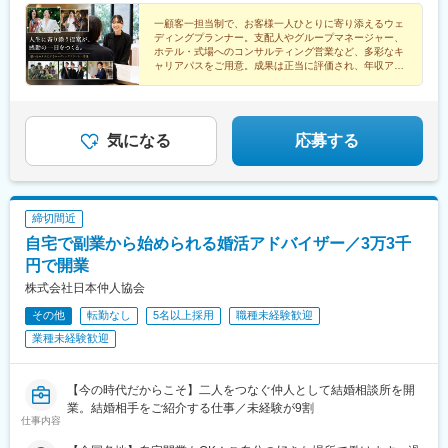
(旧 アルモニービアン)NEEDS富山(旧 アーヴェリール迎賓館 富
●当社の魅力
鴨池駅、石橋駅(長崎県)、梅津寺駅、冷水浦駅、八王子みなみ野
山)NEEDS代官山(旧 アーカンジェル代官山)NEEDS麻布(旧 麻布
一顧客一担当制で、お客様一人ひとりに寄り添えるウェ
・一顧客一担当制：お客様の想いを「かたち」にする為、新規接
駅、徳島駅、山麓駅(もいわ山)、岐阜駅、南小倉駅、熊本駅前駅、
ディングプランナー。支配人やグループマネージャー、
迎賓館)NEEDS表参道(旧 表参道TERRACE)NEEDS神宮前(旧 アル
客から当日の進行、装飾のテーマ、料理やサービスまで1人のウェ
安積永盛駅、さいたま新都心駅、南松本駅、松本駅、新横浜駅、
ホテル・式場へのコンサルティング営業など、多彩なキ
モニーソルーナ表参道) ほか▼勤務地の詳細は下記をご覧くださ
ディングプランナーが一貫してプロデュースするのが同社の魅力
西横浜駅、茅ケ崎駅、国際センター駅、久屋大通駅、沼津駅、り
ャリアパスをご用意。成果は正当に評価され、年収アッ
い。https://www.tgn.co.jp/hall/
プも目指せる環境です。
です。
んくう常滑駅、谷町四丁目駅、長堀橋駅、大阪梅田駅(阪急線)、三
・T&Gは、社員の意欲や可能性を信じて様々なミッションを任せ
ノ宮駅、びわ湖浜大津駅、松ケ崎駅(京都府)、烏丸駅、山陽姫路
る企業風土があり、長期的に様々なキャリアの挑戦が可能です。
駅、福山駅、乃木坂駅、中目黒駅、渋谷駅、原宿駅、馬車道駅、
市役所前駅(千葉県)、平和通駅、あおば通駅、渡辺橋駅、沖松島
気になる
応募する
変更の範囲：会社の定める業務
駅、三宮・花時計前駅、大浦天主堂駅、西線１６条駅、熊本駅、
北松本駅、平沼橋駅、名古屋駅、名古屋城駅、堺筋本町駅、松屋
町駅、中崎町駅、三宮駅(神戸新交通)、三井寺駅、北山駅(京都
府)、四条駅(京都市営)、仙台駅(地下鉄)、淀屋橋駅、神戸三宮駅
締切間近
(阪神)、ロープウェイ入口駅、二本木口駅、天王町駅、近鉄名古屋
自宅で副業から始められる婚活アドバイザー／3万3千
駅、丸の内駅(愛知県)、心斎橋駅、中津駅(地下鉄)、三宮駅(神戸市
営)、五条駅(京都市営)
円で開業
株式会社日本仲人協会
その他
転勤なし
5名以上採用
職種未経験歓迎
業種未経験歓迎
【今の時代だからこそ】二人をつなぐ仲人として結婚相談所を開
業。結婚相手をご紹介する仕事／未経験が9割
仕事内容