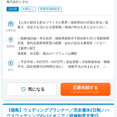
組織としては、新卒入社の社員から70代まで幅広い年代の社員が
株式会社ときわ
在籍しております。1チームは4~5人で活動しておりますので、す
正社員
転勤なし
業種未経験歓迎
ぐに馴染むことができる環境です。また、入社後の3か月間は研修
を行いながら、先輩社員の営業に同行して現場も学びます。1年間
はメンバーとして営業を行いますが、ゆくゆくは拠点をまとめる
【人生の節目を彩るブライダル業界／徳島県内の式場を担当／提
マネージャーとしてご活躍頂きたいと思っております。
案力・決定力を活かせる接客職／地域の幸せを支えるやりがいの
仕事内容
あるポジション】
変更の範囲：会社の定める業務
＜勤務地詳細＞本社住所：徳島県徳島市下助任町3-20-2 受動喫煙
■業務概要
対策：屋内全面禁煙変更の範囲：会社の定める事業所（リモート
当社が運営する結婚式場で、ブライダルディレクターとしてご来
勤務地
ワーク含む）
【最寄り駅】
館されたカップルへの初期接客から式場成約までをご担当いただ
徳島駅、佐古駅、眉山ロープウェイ山麓駅
きます。新規のお客様対応、式場案内、最適なウェディングプラ
ンの企画・提案、見積書作成、成約クロージングが主な業務で
＜予定年収＞350万円～420万円＜賃金形態＞月給制基本給・職務
す。成約後は専任プランナーへ引き継ぎます。
手当（固定残業代30時間分含む）・移動手当が含まれます。＜賃
給与
金内訳＞月額（基本給）：200,000円～226,000円その他固定手
■業務詳細
当/月：7,000円固定残業手当/月：45,000円～50,000円（固定残業
・ご来館されたお客様の受付、カウンセリング（ご要望やイメー
時間30時間0分/月）超過した時間外労働の残業手当は追加支給＜
ジのヒアリング）
月給＞252,000円～283,000円（一律手当を含む）＜昇給有無＞有
応募依頼する
・式場や施設のご案内、式場の魅力のプレゼンテーション
気になる
＜残業手当＞有＜給与補足＞賞与（年2回）前年度実績：2.5ヶ
（エージェントサービス）
・お二人に合わせたプランニングと見積書作成、内容説明
月 ※但し業績による賃金はあくまでも目安の金額であり、選考を
・ご納得いただいた上で成約クロージング
通じて上下する可能性があります。月給(月額)は固定手当を含めた
・専任プランナーへの引き継ぎ（お客様情報のシステム入力）
表記です。
・「ブライダルフェア」や模擬挙式等のイベント立案・運営
【徳島】ウェディングプランナー／完全週休2日制／ハ
・県内複数式場への移動（自家用車利用／移動手当あり）
ウスウェディングのパイオニア／研修制度充実◎