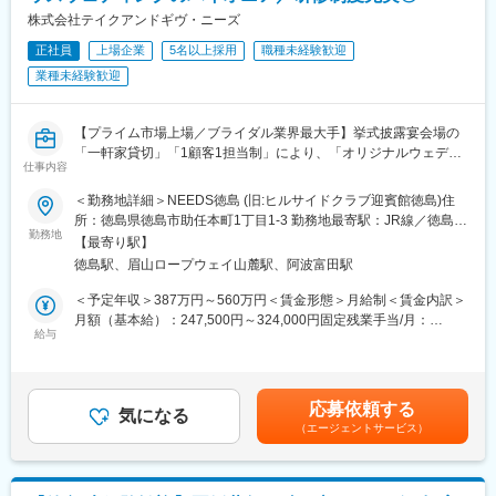
■業務の魅力
株式会社テイクアンドギヴ・ニーズ
お客様の大切な1日を「最初の窓口」としてサポートでき、想いに
正社員
上場企業
5名以上採用
職種未経験歓迎
寄り添う提案力・決断力を活かせます。地域密着でやりがいを実
業種未経験歓迎
感できます。
■企業の特徴/魅力
【プライム市場上場／ブライダル業界最大手】挙式披露宴会場の
創業約70年の歴史ある地元密着型企業で、人生の節目を彩るサー
「一軒家貸切」「1顧客1担当制」により、「オリジナルウェディ
ビスを展開しています。
仕事内容
ング」を実現するハウスウェディング事業を展開／従業員の働き
方、支援制度、研修制度も充実しています。
変更の範囲：会社の定める業務
＜勤務地詳細＞NEEDS徳島 (旧:ヒルサイドクラブ迎賓館徳島)住
所：徳島県徳島市助任本町1丁目1-3 勤務地最寄駅：JR線／徳島駅
★業務内容：
勤務地
受動喫煙対策：敷地内喫煙可能場所あり変更の範囲：会社の定め
【最寄り駅】
お客様の挙式／披露宴を検討されているカップルに対しての当社
る事業所
徳島駅、眉山ロープウェイ山麓駅、阿波富田駅
ならではの「1顧客1担当制」により密にサポート頂き、当社サー
ビス案内／見積り作成～プランニング／コーディネート業務をお
＜予定年収＞387万円～560万円＜賃金形態＞月給制＜賃金内訳＞
任せいたします。ご来店時から当日の式までトータルプランニン
月額（基本給）：247,500円～324,000円固定残業手当/月：
グし、お客様の大切な瞬間、一日の為に個別にプロデュースを担
給与
36,700円～50,000円（固定残業時間20時間0分/月）超過した時間
って頂きます！
外労働の残業手当は追加支給＜月給＞284,200円～374,000円（一
律手当を含む）＜昇給有無＞有＜残業手当＞有＜給与補足＞年収
★当社のお仕事の魅力:
は年齢、ご経験スキルを考慮のうえ、決定します。月間20時間の
応募依頼する
◇一顧客一担当制・完全貸し切り・自社一貫
気になる
みなし残業時間を超過した分は残業手当を支給■昇給:年2回■賞与:
（エージェントサービス）
完全貸切のハウスウェディングで、新規接客から当日の進行、装
年2回賃金はあくまでも目安の金額であり、選考を通じて上下する
飾のテーマ、料理やサービスまで1人のウェディングプランナーが
可能性があります。月給(月額)は固定手当を含めた表記です。
一貫してプロデュースするのが当社の特徴です。
テイクアンドギヴ・ニーズは「あそびごころとやさしさで、人の