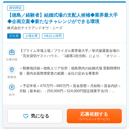
ブライダル料理や宴会コース、レストラン料理など、非日常を演
額であり、選考を通じて上下する可能性があります。月給(月額)は
現場も学びます。また、1年間はメンバーとして営業を行います
出する幅広いジャンルの料理提供に携わります。
固定手当を含めた表記です。
が、ゆくゆくはチームリーダーや支店長になっていただきたいと
締切間近
考えております。
【徳島／経験者】結婚式場の支配人候補◆業界最大手
■組織構成
各施設18名程度のチーム体制で、20代～60代まで幅広い世代が協
◆企画立案◆新たなチャレンジができる環境
■休日について：
力し合いながら業務を分担しています。
株式会社テイクアンドギヴ・ニーズ
お客様の都合にもよりますが、長期休暇や土日祝は比較的取りや
すいです。
正社員
上場企業
5名以上採用
■業務の魅力
高級食材や多彩なメニューに触れ、トップシェフの技術を間近で
変更の範囲：会社の定める業務
学びスキルアップできる点が魅力です。お客様の感動や「美味し
【プライム市場上場／ブライダル業界最大手／挙式披露宴会場の
い」の声を直接感じられ、独立志向やキャリアアップを目指す方
「完全貸切ゲストハウス」「1顧客1担当制」により、「オリジナ
にも最適な環境です。
仕事内容
ルウェディング」を実現】
ご入社後は3－6か月程、支配人候補研修（座学や現場研修など）
■教育体制
＜勤務地詳細＞徳島エリア住所：徳島県内の結婚式場 受動喫煙対
を受けて頂き、支配人に着任していただきます。
OJTや現場指導、先輩シェフからの直接指導で実践的に学べま
策：屋内全面禁煙変更の範囲：会社の定める事業所
勤務地
す。未経験や第二新卒の方も丁寧にサポートする体制です。
■仕事内容：
＜予定年収＞470万円～680万円＜賃金形態＞月給制＜賃金内訳＞
◆式場の業績管理
■就業環境
月額（基本給）：250,000円～524,000円固定残業手当/月：
お客様の組数・成約数・成約率・単価・売上・原価・販管費・利
フレックスタイム制（9:00～22:00の間で8時間勤務）、完全週休
給与
52,600円～76,000円（固定残業時間30時間0分/月）超過した時間
益などを算出し、データを細かく分析し各月・四半期・半期・通
2日制、年間休日120日。マイカー通勤可、各種社会保険・退職金
外労働の残業手当は追加支給＜月給＞302,600円～600,000円（一
年の目標クリアに向けて、各セクションと連携をとり動いていき
制度・託児施設利用可能など、働きやすい環境です。
律手当を含む）＜昇給有無＞有＜残業手当＞有＜給与補足＞年収
ます。
は年齢、ご経験スキルを考慮のうえ、決定します。月間30時間の
◆各セクションのマネジメント業務
応募依頼する
■想定されるキャリアパス
気になる
みなし残業時間を超過した分は残業手当を支給■昇給:年2回■賞与:
プランナーから料理、装花、美容、衣装、写真撮影など、各部署
メインシェフの右腕として現場を支え、将来的にはメニュー作成
（エージェントサービス）
年2回賃金はあくまでも目安の金額であり、選考を通じて上下する
のリーダーやスタッフと連携を取りながら、全体のマネジメント
や調理工程全般を任されるポジションも目指せます。
可能性があります。月給(月額)は固定手当を含めた表記です。
を行います。