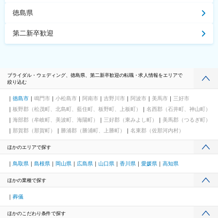
徳島県
第二新卒歓迎
ブライダル・ウェディング、徳島県、第二新卒歓迎の転職・求人情報をエリアで
絞り込む
徳島市
鳴門市
小松島市
阿南市
吉野川市
阿波市
美馬市
三好市
板野郡（松茂町、北島町、藍住町、板野町、上板町）
名西郡（石井町、神山町）
海部郡（牟岐町、美波町、海陽町）
三好郡（東みよし町）
美馬郡（つるぎ町）
那賀郡（那賀町）
勝浦郡（勝浦町、上勝町）
名東郡（佐那河内村）
ほかのエリアで探す
鳥取県
島根県
岡山県
広島県
山口県
香川県
愛媛県
高知県
ほかの業種で探す
葬儀
ほかのこだわり条件で探す