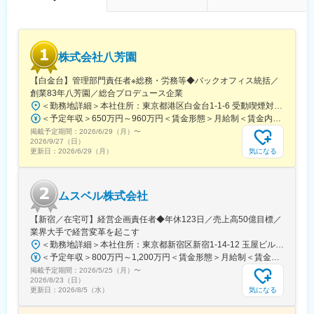
株式会社八芳園
【白金台】管理部門責任者※総務・労務等◆バックオフィス統括／
創業83年八芳園／総合プロデュース企業
＜勤務地詳細＞本社住所：東京都港区白金台1-1-6 受動喫煙対策：屋内全面禁煙変更の範囲：会社の定める事業所
＜予定年収＞650万円～960万円＜賃金形態＞月給制＜賃金内訳＞月額（基本給）：500,000円～800,000円＜月給＞500,000円～800,000円＜昇給有無＞有＜残業手当＞有＜給与補足＞■昇給年1回（10月）■賞与年1回（10月）※業績による賃金はあくまでも目安の金額であり、選考を通じて上下する可能性があります。月給(月額)は固定手当を含めた表記です。
掲載予定期間：
2026/6/29（月）
〜
2026/9/27（日）
気になる
更新日：
2026/6/29（月）
ムスベル株式会社
【新宿／在宅可】経営企画責任者◆年休123日／売上高50億目標／
業界大手で経営変革を起こす
＜勤務地詳細＞本社住所：東京都新宿区新宿1-14-12 玉屋ビル1F受動喫煙対策：屋内全面禁煙変更の範囲：無
＜予定年収＞800万円～1,200万円＜賃金形態＞月給制＜賃金内訳＞月額（基本給）：600,000円～920,000円＜月給＞600,000円～920,000円＜昇給有無＞有＜残業手当＞無賃金はあくまでも目安の金額であり、選考を通じて上下する可能性があります。月給(月額)は固定手当を含めた表記です。
掲載予定期間：
2026/5/25（月）
〜
2026/8/23（日）
気になる
更新日：
2026/8/5（水）