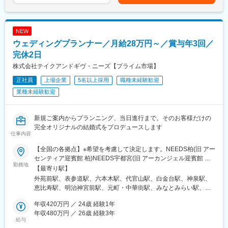
ェディングプランナーが一貫してプロデュースするのが当社の魅
年2回賃金はあくまでも目安の金額であり、選考を通じて上下する
◆式場の業績管理
力です。
可能性があります。月給(月額)は固定手当を含めた表記です。
お客様の組数・成約数・成約率・単価・売上・原価・販管費・利
・ブライダル業界最大手で、自社商品をフルに活用し、お客様の
益などを算出し、データを細かく分析し各月・四半期・半期・通
「未来への一歩」をトータルコーディネートできます。
NEW
年の目標クリアに向けて、各セクションと連携をとり動いていき
・社員の意欲や可能性を信じて様々なミッションを任せる企業風
ます。
ウェディングプランナー／月給28万円～／賞与年3回／
土があり、長期的に様々なキャリアの挑戦が可能です。
◆各セクションのマネジメント業務
完休2日
プランナーから料理、装花、美容、衣装、写真撮影など、各部署
変更の範囲：会社の定める業務
株式会社テイクアンドギヴ・ニーズ【プライム市場】
のリーダーやスタッフと連携を取りながら、店舗全体のマネジメ
ントを行います。
正社員
上場企業
5名以上採用
職種未経験歓迎
◆スタッフの採用・教育
業種未経験歓迎
各部署から状況をヒアリングし、必要に応じて採用活動を実施し
ていただきます。求人の媒体選定から取材対応まで幅広く手がけ
ます。また教育スケジュールに基づき、採用の進捗管理や育成も
新規ご案内からプランニング、当日進行まで。そのお客様だけの
担って頂きます。
完全オリジナルの結婚式をプロデュースします
◆イベントの企画や実施のサポート
仕事内容
社内プロジェクトなどで、新たに出た案や意見に対して、承認や
【全国の各拠点】※希望を考慮して決定します。NEEDS柏(旧 アー
アドバイスを行ないます。「キッズプロジェクト」
センティア迎賓館 柏)NEEDS宇都宮(旧 アーカンジェル迎賓館 宇
「FunFenFant」など結婚式だけでなく、市場のトレンドをふまえ
勤務地
都宮)NEEDS仙台(旧 アーカンジェル迎賓館 仙台)NEEDS新潟(旧
【最寄り駅】
て自ら意見を出すことも。
アーククラブ迎賓館 新潟)NEEDS郡山(旧 アーククラブ迎賓館 郡
◆経営企画・マーケティング
外苑前駅、表参道駅、六本木駅、代官山駅、白金台駅、神泉駅、
山)NEEDS千葉みなと(旧 ベイサイドパーク迎賓館 千葉みな
地域特性に関するマーケティング調査を行い、その特性を反映し
恵比寿駅、明治神宮前駅、元町・中華街駅、みなとみらい駅、京
と)NEEDS札幌(旧 ヒルサイドクラブ迎賓館 札幌)NEEDS高崎(旧
た式場のプロデュースを行います。その地域での文化や風習を理
急東神奈川駅、千葉みなと駅、小倉駅(福岡県)、岡本駅(栃木県)、
アーセンティア迎賓館 高崎)NEEDS大宮(旧 アーヴェリール迎賓館
年収420万円 ／ 24歳 経験1年
解し、お客様の指向性や価値観に合わせた戦略策定をすることが
青葉通一番町駅、井口駅(広島県)、大形駅、北柏駅、高崎問屋町
大宮)NEEDSさいたま新都心(旧 ガーデンヒルズ迎賓館 大
年収480万円 ／ 26歳 経験3年
重要です。
駅、肥後橋駅、八幡駅(静岡県)、静岡駅、与野駅、八事駅、姫路
給与
宮)NEEDS松本(旧 ガーデンヒルズ迎賓館 松本)NEEDS松本城前
駅、東新庄駅、妹尾駅、木太町駅、春日町駅、貿易センター駅、