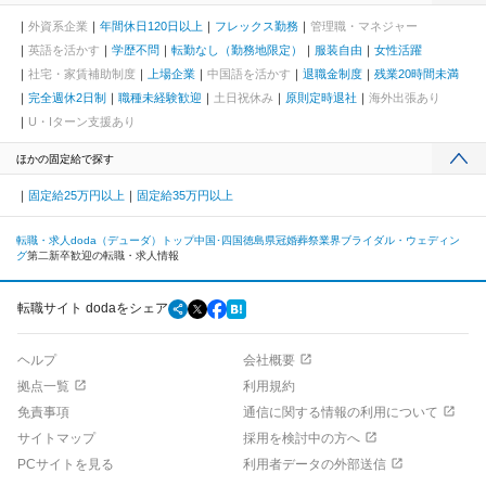
外資系企業
年間休日120日以上
フレックス勤務
管理職・マネジャー
英語を活かす
学歴不問
転勤なし（勤務地限定）
服装自由
女性活躍
社宅・家賃補助制度
上場企業
中国語を活かす
退職金制度
残業20時間未満
完全週休2日制
職種未経験歓迎
土日祝休み
原則定時退社
海外出張あり
U・Iターン支援あり
ほかの固定給で探す
固定給25万円以上
固定給35万円以上
転職・求人doda（デューダ）トップ
中国･四国
徳島県
冠婚葬祭業界
ブライダル・ウェディン
グ
第二新卒歓迎の転職・求人情報
転職サイト dodaをシェア
ヘルプ
会社概要
拠点一覧
利用規約
免責事項
通信に関する情報の利用について
サイトマップ
採用を検討中の方へ
PCサイトを見る
利用者データの外部送信