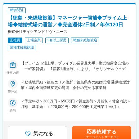
◆スタッフの採用・教育
■企業の特徴/魅力
締切間近
各部署から状況をヒアリングし、必要に応じて採用活動を実施し
地域密着型の安定企業として、社員一人ひとりの成長と働きやす
ていただきます。求人の媒体選定から取材対応まで幅広く手がけ
【徳島・未経験歓迎】マネージャー候補◆プライム上
さを大切にし、長期的なキャリア形成やワークライフバランスを
ます。また教育スケジュールに基づき、採用の進捗管理や育成も
実現できる職場です。
場◆結婚式場の運営／◆完全週休2日制／年休120日
担って頂きます。
株式会社テイクアンドギヴ・ニーズ
◆経営企画・マーケティング
変更の範囲：会社の定める業務
地域特性に関するマーケティング調査を行い、その特性を反映し
正社員
上場企業
5名以上採用
職種未経験歓迎
た式場のプロデュースを行います。その地域での文化や風習を理
業種未経験歓迎
解し、お客様の指向性や価値観に合わせた戦略策定をすることが
重要です。
◆イベントの企画や実施のサポート
【プライム市場上場／ブライダル業界最大手／挙式披露宴会場の
マーケティングを通じ自店舗の価値をどのように高めていくか、
「一軒家貸切」「1顧客1担当制」により、「オリジナルウェディ
施策を策定し実現をしていただきます。社内プロジェクト等新た
仕事内容
ング」を実現】
に出た案や意見に対して、承認やアドバイスを行ないます。
ご入社後は約半年-2年程ウェディングプランナーとして現場を経
＜勤務地詳細＞徳島エリア住所：徳島県内の結婚式場 受動喫煙対
験、及びマネージャー候補研修を受けて頂き、自社が展開してい
策：屋内全面禁煙変更の範囲：会社の定める事業所
■転勤について：
る結婚式場のマネージャーとして企画運営をお願いします。
勤務地
全国に拠点がある当社ですが双方合意の上で異動/転勤をお願いし
ております。その為、ご家族の事情がある方については転勤せず
＜予定年収＞380万円～650万円＜賃金形態＞月給制＜賃金内訳＞
■仕事内容：
その場に残る選択肢もございます。また人によっては転勤打診が
月額（基本給）：220,000円～250,000円固定残業手当/月：
【ウェディングプランナー】
給与
なく初任地から異動しない社員もおります。
52,600円～76,000円（固定残業時間30時間0分/月）超過した時間
お客様の挙式・ご披露宴を検討されているカップルに対して当社
外労働の残業手当は追加支給＜月給＞272,600円～326,000円（一
サービス案内、見積り作成～プランニング、コーディネート業務
■お仕事の魅力:
律手当を含む）＜昇給有無＞有＜残業手当＞有＜給与補足＞年収
をお任せいたします。
・一顧客一担当制：お客様の想いを「かたち」にするため、新規
は年齢、ご経験スキルを考慮のうえ、決定します。月間30時間の
応募依頼する
気になる
接客から当日の進行、装飾のテーマ、料理やサービスまで1人のウ
みなし残業時間を超過した分は残業手当を支給■昇給:年2回■賞与:
【マネージャー】
（エージェントサービス）