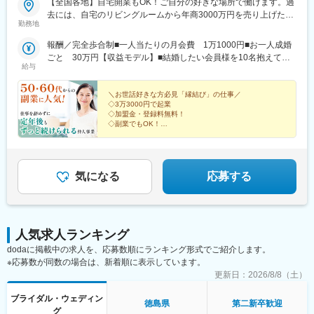
【全国各地】自宅開業もOK！ご自分の好きな場所で働けます。過
去には、自宅のリビングルームから年商3000万円を売り上げた方
勤務地
も！
報酬／完全歩合制■一人当たりの月会費 1万1000円■お一人成婚
ごと 30万円【収益モデル】■結婚したい会員様を10名抱えてい
給与
る場合会費月11万円＋成婚30万円（1名分）＝月収41万円＜先輩
方の収益実績もご紹介！＞◆兵庫県 40代・女性・2017年2月開
業・自己資金：0円・年間所得額：1056万円◆東京都 40代・女
＼お世話好きな方必見「縁結び」の仕事／
◇3万3000円で起業
性・2017年4月開業・自己資金：3万円・年間所得額：984万円◆
◇加盟金・登録料無料！
福島県 50代・男性・2014年6月開業・自己資金：5.0万円・年間
◇副業でもOK！
所得額768万円【契約時に必要な費用】■加盟金：0円■仲人登録
◇未経験が9割
◇研修制度充実！
料：0円■パスワード作成料：3万3000円（加盟時のみ）
◇自由度の高い働き方
◇年商3000万円も可能！
◇場所・時間の制限なし
気になる
応募する
人気求人ランキング
dodaに掲載中の求人を、応募数順にランキング形式でご紹介します。
※応募数が同数の場合は、新着順に表示しています。
更新日：
2026/8/8（土）
ブライダル・ウェディン
徳島県
第二新卒歓迎
グ