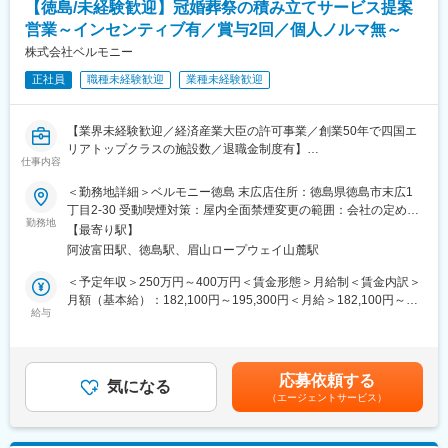
【徳島/未経験歓迎】冠婚葬祭の積み立てサービス提案
心を人生を豊かにする」を企業理念としていますが、見学をしに
営業～インセンティブ有／賞与2回／個人ノルマ無～
来てくださった初日から～式を終えてお見送りをする最後の瞬間
までトータルコーディネートでお客様に対して価値提供したいと
株式会社ベルモニー
思って頂ける方のご応募をお待ちしております。
正社員
職種未経験歓迎
業種未経験歓迎
◇充実の研修制度
入社後は現場でのOJT研修に加え、新人のための集合研修に参加
【業界未経験歓迎／経済産業大臣の許可事業／創業50年で四国エ
し、婚礼に関する基本的知識、ビジネスマナーから模擬演習まで
リアトップクラスの施設数／退職金制度有】
未経験でも安心の研修制度が整っています。入社後は約半年間ト
仕事内容
レーナーが付き、具体的な業務面やメンタルサポートなど、独り
■概要：
＜勤務地詳細＞ベルモニー徳島 末広店住所：徳島県徳島市末広1
立ちするまでサポートします！
当社は、冠婚葬祭において、エリアトップクラスの施設数と幅広
丁目2-30 受動喫煙対策：屋内全面禁煙変更の範囲：会社の定める
いニーズにお応えできる様々な商品、お客様の気持ちに寄り添っ
勤務地
事業所
◇多様なキャリアパス
【最寄り駅】
たサービスが評価されており、年間約6,500件のご依頼を頂いてお
ウェディングプランナーとして経験を積み、店舗の支配人→グル
阿波富田駅、徳島駅、眉山ロープウェイ山麓駅
ります。今回はさらなる事業拡大に向け、経済産業大臣許可事業
ープマネージャーや管理職に挑戦できます。また当社はホテル事
の「互助会システム」の提案営業の社員を新たに募集しておりま
＜予定年収＞250万円～400万円＜賃金形態＞月給制＜賃金内訳＞
業にも参画していく予定なので、ホテル事業側にも挑戦可能で
す！
月額（基本給）：182,100円～195,300円＜月給＞182,100円～
す。長期的なキャリアの中で企画やバック部門にも挑戦頂く事も
給与
195,300円＜昇給有無＞有＜残業手当＞無＜給与補足＞■昇給：年
可能です。
■「互助会」とは…
１回 1,000円～3,000円（前年度実績）■賞与：年2回計3.8ヶ月
冠婚葬祭互助会は、いずれやってくる結婚式や、お葬式などに備
分（前年度実績）■インセンティブ有賃金はあくまでも目安の金額
★◇長期的な事業持続◎
えて、会費を積み立てていく経済産業省許可事業です。わずかな
であり、選考を通じて上下する可能性があります。月給(月額)は固
当社は利益率の高い事業を成長ドライバーとし、グループ全体の
応募依頼する
月々の掛金を一定期間払うことにより、経済的に「結婚式」や
気になる
定手当を含めた表記です。
収益拡大。ウェディング事業は、キャッシュカウとしての収益を
（エージェントサービス）
「お葬式」などを行うことができます。継続的な顧客獲得が可能
維持しながら市場シェア拡大中。ホテル事業は、高いデザイン性
な為、業績が安定しやすいのが特徴です。
に加え、サステナビリティ活動をホテル運営に取り入れるなど、
独自性の高い付加価値を持った「ブティックホテル」市場の創出