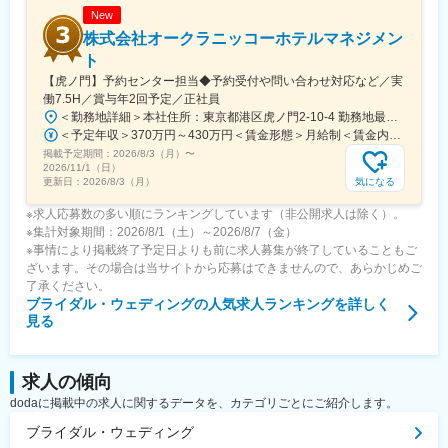
New
株式会社オークラニッコーホテルマネジメン
ト
【虎ノ門】予約センター担当◆予約受付や問い合わせ対応など／実
働7.5H／賞与年2回予定／正社員
＜勤務地詳細＞本社住所：東京都港区虎ノ門2-10-4 勤務地最寄駅：東京メトロ日比谷線／虎ノ門ヒルズ駅受動喫煙対策：屋内喫煙可能場所あり変更の範囲：会社の定める事業所
＜予定年収＞370万円～430万円＜賃金形態＞月給制＜賃金内訳＞月額（基本給）：220,000円～260,000円その他固定手当/月：15,250円＜月給＞235,250円～275,250円＜昇給有無＞有＜残業手当＞有＜給与補足＞※給与は前職実績を十分考慮の上で決定します。※固定手当：食事手当6,750円、住宅手当8,500円（※住宅形態に関わらず支給）■昇給（年1回）■賞与（年2回予定）賃金はあくまでも目安の金額であり、選考を通じて上下する可能性があります。月給(月額)は固定手当を含めた表記です。
掲載予定期間：
2026/8/3（月）
〜
2026/11/1（日）
気になる
更新日：
2026/8/3（月）
※求人応募数の多い順にランキングしています（非公開求人は除く）。
※集計対象期間：2026/8/1（土）～2026/8/7（金）
※事情により掲載終了予定日よりも前に求人募集が終了していることもご
ざいます。その場合は当サイトから応募はできませんので、あらかじめご
了承ください。
ブライダル・ウェディング
の人気求人ランキングを詳しく
見る
求人の傾向
dodaに掲載中の求人に関するデータを、カテゴリごとにご紹介します。
ブライダル・ウェディング