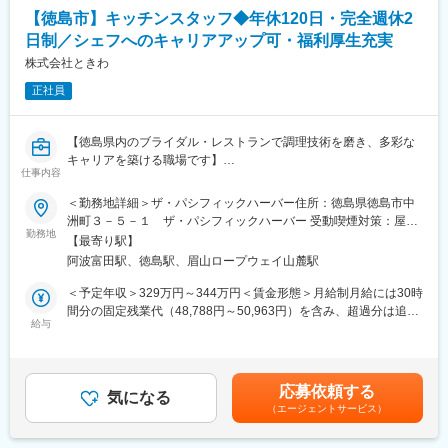
■業務内容：
を目指しています。
【徳島市】キッチンスタッフ◆年休120日・完全週休2
お客様のライフプランに合った互助会サービスをご提案いただき
日制／シェフへのキャリアアップ可・福利厚生充実
ます。
変更の範囲：会社の定める業務
＜営業スタイル＞
株式会社ときわ
当社の葬儀会館や結婚式場、地域のスーパーマーケット等では、
正社員
定期的にイベントを開催しており、お客様を誘致するために戸別
訪問を中心にチラシの配布やダイレクトメールを送り周辺地域で
営業活動を行います。
【徳島県内のブライダル・レストランで調理技術を磨き、多彩な
イベントにご参加いただいたお客様には館内のご案内とアンケー
キャリアを築ける職場です】
トにご協力いただき、お申込書の締結まで担当していただきま
仕事内容
す。
■業務概要
＜勤務地詳細＞ザ・パシフィックハーバー住所：徳島県徳島市中
当社が運営する徳島県内のブライダル施設やレストランにて、結
洲町３－５－１ ザ・パシフィックハーバー 受動喫煙対策：屋内
■インセンティブについて：
婚式・宴会での調理業務を担当します。メインシェフのサポート
勤務地
全面禁煙変更の範囲：会社の定める事業所
インセンティブは契約内容によって金額が異なります。また、四
【最寄り駅】
を行いながら、お客様の特別な日を彩る料理を提供し、現場運営
半期に一度表彰制度があり、一定の成績を上げると結婚式場で食
阿波富田駅、徳島駅、眉山ロープウェイ山麓駅
における重要な役割を担います。
事会がございます。
＜予定年収＞329万円～344万円＜賃金形態＞月給制月給には30時
例：４～5件の契約で3万円程度
■業務詳細
間分の固定残業代（48,788円～50,963円）を含み、超過分は追加
・メインシェフのサポート
給与
支給されます。＜賃金内訳＞月額（基本給）：226,000円～
■組織構成：
・結婚式など晴れ舞台でのコース料理の調理
236,000円固定残業手当/月：48,788円～50,963円（固定残業時間
組織としては、新卒入社の社員をはじめ、幅広い年代の社員が在
具体的には、食材の仕込み、調理、盛付け、品質管理など一連の
30時間0分/月）超過した時間外労働の残業手当は追加支給＜月給
籍しております。1チームは4~5人で活動しておりますので、すぐ
調理作業を行い、シェフ考案のメニュー実践や新メニュー開発補
＞274,788円～286,963円（一律手当を含む）＜昇給有無＞有＜残
に馴染むことができる環境です。
応募依頼する
助も担います。
気になる
業手当＞有＜給与補足＞メニューの作成から仕上げまでをおひと
（エージェントサービス）
りで出来る場合は、専門職手当を支給します。専門職手当：
■入社後について：
■扱うサービス
65,000～（30時間の固定残業代含む）賃金はあくまでも目安の金
入社後の3か月間は研修を行いながら、先輩社員の営業に同行して