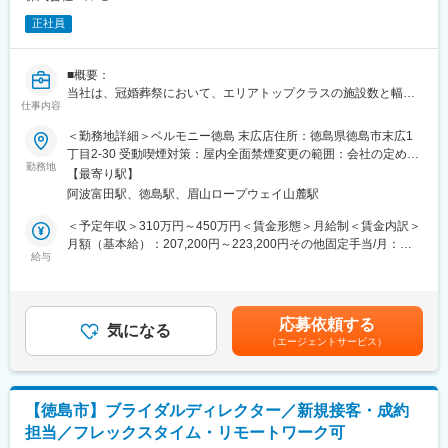
正社員
■概要：
当社は、冠婚葬祭において、エリアトップクラスの施設数と幅広
仕事内容
いニーズにお応えできる様々な商品、お客様の気持ちに寄り添っ
たサービスが評価されており、年間約6,500件のご依頼を頂いてお
＜勤務地詳細＞ベルモニー徳島 末広店住所：徳島県徳島市末広1
ります。今回はさらなる事業拡大に向け、経済産業大臣許可事業
丁目2-30 受動喫煙対策：屋内全面禁煙変更の範囲：会社の定める
の「互助会システム」の提案営業の社員を新たに募集しておりま
勤務地
事業所
【最寄り駅】
す。
阿波富田駅、徳島駅、眉山ロープウェイ山麓駅
■「互助会」とは…
冠婚葬祭互助会は、いずれやってくる結婚式や、お葬式などに備
＜予定年収＞310万円～450万円＜賃金形態＞月給制＜賃金内訳＞
えて、会費を積み立てていく経済産業省許可事業です。わずかな
月額（基本給）：207,200円～223,200円その他固定手当/月：
月々の掛金を一定期間払うことにより、経済的に「結婚式」や
給与
12,300円～24,400円＜月給＞219,500円～247,600円＜昇給有無
「お葬式」などを行うことができます。
＞有＜残業手当＞無＜給与補足＞※給与詳細は、前職の経験・スキ
■業務内容：
ルを考慮して決定します。■昇給：１ヶ月あたり1,000円～3,000
お客様のライフプランに合った互助会サービスをご提案し、当社
円（前年度実績）■賞与：年2回計3.80ヶ月分（前年度実績）■そ
応募依頼する
の葬儀会館や結婚式場、地域のスーパーマーケット等では、定期
気になる
の他固定手当：調整手当※インセンティブあり賃金はあくまでも目
（エージェントサービス）
的にイベントを開催しており、お客様を誘致するために戸別訪問
安の金額であり、選考を通じて上下する可能性があります。月給
を中心にチラシの配布やダイレクトメールを送り周辺地域で営業
(月額)は固定手当を含めた表記です。
活動を行います。研修後は、現場での営業活動ではなくマネージ
ャーとして、従業員のOJTや新規スタッフの面接、イベントの企
【徳島市】ブライダルディレクター／新規接客・成約
画などのマネジメントに関する幅広い業務をご担当頂きます。
担当／フレックスタイム・リモートワーク可
■組織構成/入社後について：