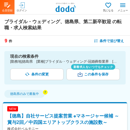
会員登録
ログイン
気になる
メニュー
ブライダル・ウェディング、徳島県、第二新卒歓迎
の転
職・求人検索結果
9
条件で並び替え
件
現在の検索条件
[勤務地]徳島県 [業種]ブライダル・ウェディング-冠婚葬祭業界 [詳細条件](募集・採用情報)第二新卒歓迎
新着求人をいつでもチェック
条件の変更
この条件を保存
徳島県
のみで募集中
NEW
【徳島】自社サービス提案営業 ※マネージャー候補 ～
賞与2回／中四国エリアトップクラスの施設数～
株式会社ベルモニー