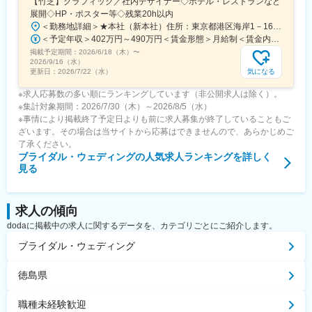
【竹芝】グラフィック／社内デザイナー◇ホテル・レストランなど
展開◇HP・ポスター等◇残業20h以内
＜勤務地詳細＞★本社（新本社）住所：東京都港区海岸1－16－1 ニューピア竹芝サウスタワー12F勤務地最寄駅：JR線／浜松町駅受動喫煙対策：屋内全面禁煙変更の範囲：会社の定める事業所（リモートワーク含む）
＜予定年収＞402万円～490万円＜賃金形態＞月給制＜賃金内訳＞月額（基本給）：275,000円～332,000円＜月給＞275,000円～332,000円＜昇給有無＞有＜残業手当＞有＜給与補足＞※年収には、賞与年2回／6月（一部額8月）、12月（一部額2月）支給／年間実績3ヵ月分含む※賞与額は、会社業績・個人評価により一部変動あり■昇給・昇格：1回（4月）賃金はあくまでも目安の金額であり、選考を通じて上下する可能性があります。月給(月額)は固定手当を含めた表記です。
掲載予定期間：
2026/6/18（木）
〜
2026/9/16（水）
気になる
更新日：
2026/7/22（水）
※求人応募数の多い順にランキングしています（非公開求人は除く）。
※集計対象期間：2026/7/30（木）～2026/8/5（水）
※事情により掲載終了予定日よりも前に求人募集が終了していることもご
ざいます。その場合は当サイトから応募はできませんので、あらかじめご
了承ください。
ブライダル・ウェディング
の人気求人ランキングを詳しく
見る
求人の傾向
dodaに掲載中の求人に関するデータを、カテゴリごとにご紹介します。
ブライダル・ウェディング
徳島県
職種未経験歓迎