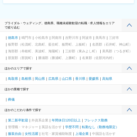
ブライダル・ウェディング、徳島県、職種未経験歓迎の転職・求人情報をエリア
で絞り込む
徳島市
鳴門市
小松島市
阿南市
吉野川市
阿波市
美馬市
三好市
板野郡（松茂町、北島町、藍住町、板野町、上板町）
名西郡（石井町、神山町）
海部郡（牟岐町、美波町、海陽町）
三好郡（東みよし町）
美馬郡（つるぎ町）
那賀郡（那賀町）
勝浦郡（勝浦町、上勝町）
名東郡（佐那河内村）
ほかのエリアで探す
鳥取県
島根県
岡山県
広島県
山口県
香川県
愛媛県
高知県
ほかの業種で探す
葬儀
ほかのこだわり条件で探す
第二新卒歓迎
外資系企業
年間休日120日以上
フレックス勤務
管理職・マネジャー
英語を活かす
学歴不問
転勤なし（勤務地限定）
服装自由
女性活躍
社宅・家賃補助制度
上場企業
中国語を活かす