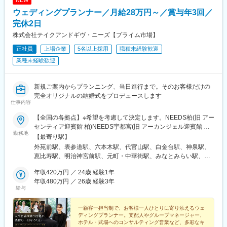
考えております。
NEW
年の目標クリアに向けて、各セクションと連携をとり動いていき
ます。
ウェディングプランナー／月給28万円～／賞与年3回／
■休日について：
◆各セクションのマネジメント業務
完休2日
お客様の都合にもよりますが、長期休暇や土日祝は比較的取りや
プランナーから料理、装花、美容、衣装、写真撮影など、各部署
株式会社テイクアンドギヴ・ニーズ【プライム市場】
すいです。
のリーダーやスタッフと連携を取りながら、店舗全体のマネジメ
ントを行います。
正社員
上場企業
5名以上採用
職種未経験歓迎
変更の範囲：会社の定める業務
◆スタッフの採用・教育
業種未経験歓迎
各部署から状況をヒアリングし、必要に応じて採用活動を実施し
ていただきます。求人の媒体選定から取材対応まで幅広く手がけ
ます。また教育スケジュールに基づき、採用の進捗管理や育成も
新規ご案内からプランニング、当日進行まで。そのお客様だけの
担って頂きます。
完全オリジナルの結婚式をプロデュースします
◆イベントの企画や実施のサポート
仕事内容
社内プロジェクトなどで、新たに出た案や意見に対して、承認や
【全国の各拠点】※希望を考慮して決定します。NEEDS柏(旧 アー
アドバイスを行ないます。「キッズプロジェクト」
センティア迎賓館 柏)NEEDS宇都宮(旧 アーカンジェル迎賓館 宇
「FunFenFant」など結婚式だけでなく、市場のトレンドをふまえ
勤務地
都宮)NEEDS仙台(旧 アーカンジェル迎賓館 仙台)NEEDS新潟(旧
【最寄り駅】
て自ら意見を出すことも。
アーククラブ迎賓館 新潟)NEEDS郡山(旧 アーククラブ迎賓館 郡
◆経営企画・マーケティング
外苑前駅、表参道駅、六本木駅、代官山駅、白金台駅、神泉駅、
山)NEEDS千葉みなと(旧 ベイサイドパーク迎賓館 千葉みな
地域特性に関するマーケティング調査を行い、その特性を反映し
恵比寿駅、明治神宮前駅、元町・中華街駅、みなとみらい駅、京
と)NEEDS札幌(旧 ヒルサイドクラブ迎賓館 札幌)NEEDS高崎(旧
た式場のプロデュースを行います。その地域での文化や風習を理
急東神奈川駅、千葉みなと駅、小倉駅(福岡県)、岡本駅(栃木県)、
アーセンティア迎賓館 高崎)NEEDS大宮(旧 アーヴェリール迎賓館
年収420万円 ／ 24歳 経験1年
解し、お客様の指向性や価値観に合わせた戦略策定をすることが
青葉通一番町駅、井口駅(広島県)、大形駅、北柏駅、高崎問屋町
大宮)NEEDSさいたま新都心(旧 ガーデンヒルズ迎賓館 大
年収480万円 ／ 26歳 経験3年
重要です。
駅、肥後橋駅、八幡駅(静岡県)、静岡駅、与野駅、八事駅、姫路
給与
宮)NEEDS松本(旧 ガーデンヒルズ迎賓館 松本)NEEDS松本城前
駅、東新庄駅、妹尾駅、木太町駅、春日町駅、貿易センター駅、
(旧 アルモニービアン)NEEDS富山(旧 アーヴェリール迎賓館 富
●当社の魅力
鴨池駅、石橋駅(長崎県)、梅津寺駅、冷水浦駅、八王子みなみ野
山)NEEDS代官山(旧 アーカンジェル代官山)NEEDS麻布(旧 麻布
一顧客一担当制で、お客様一人ひとりに寄り添えるウェ
・一顧客一担当制：お客様の想いを「かたち」にする為、新規接
駅、徳島駅、山麓駅(もいわ山)、岐阜駅、南小倉駅、熊本駅前駅、
ディングプランナー。支配人やグループマネージャー、
迎賓館)NEEDS表参道(旧 表参道TERRACE)NEEDS神宮前(旧 アル
客から当日の進行、装飾のテーマ、料理やサービスまで1人のウェ
安積永盛駅、さいたま新都心駅、南松本駅、松本駅、新横浜駅、
ホテル・式場へのコンサルティング営業など、多彩なキ