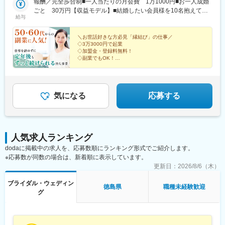
報酬／完全歩合制■一人当たりの月会費 1万1000円■お一人成婚
ごと 30万円【収益モデル】■結婚したい会員様を10名抱えてい
給与
る場合会費月11万円＋成婚30万円（1名分）＝月収41万円＜先輩
方の収益実績もご紹介！＞◆兵庫県 40代・女性・2017年2月開
業・自己資金：0円・年間所得額：1056万円◆東京都 40代・女
＼お世話好きな方必見「縁結び」の仕事／
◇3万3000円で起業
性・2017年4月開業・自己資金：3万円・年間所得額：984万円◆
◇加盟金・登録料無料！
福島県 50代・男性・2014年6月開業・自己資金：5.0万円・年間
◇副業でもOK！
所得額768万円【契約時に必要な費用】■加盟金：0円■仲人登録
◇未経験が9割
◇研修制度充実！
料：0円■パスワード作成料：3万3000円（加盟時のみ）
◇自由度の高い働き方
◇年商3000万円も可能！
◇場所・時間の制限なし
気になる
応募する
人気求人ランキング
dodaに掲載中の求人を、応募数順にランキング形式でご紹介します。
※応募数が同数の場合は、新着順に表示しています。
更新日：
2026/8/6（木）
ブライダル・ウェディン
徳島県
職種未経験歓迎
グ