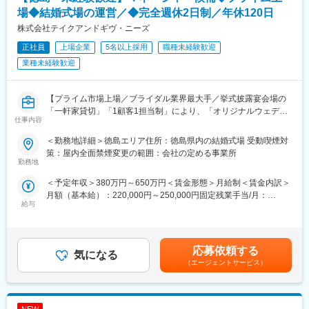
変更の範囲：会社の定める業務
＜営業スタイル＞
場◆結婚式場の運営／◆完全週休2日制／年休120日
当社の葬儀会館や結婚式場、地域のスーパーマーケット等では、
株式会社テイクアンドギヴ・ニーズ
定期的にイベントを開催しており、お客様を誘致するために戸別
正社員
上場企業
5名以上採用
職種未経験歓迎
訪問を中心にチラシの配布やダイレクトメールを送り周辺地域で
営業活動を行います。
業種未経験歓迎
イベントにご参加いただいたお客様には館内のご案内とアンケー
トにご協力いただき、お申込書の締結まで担当していただきま
す。
【プライム市場上場／ブライダル業界最大手／挙式披露宴会場の
「一軒家貸切」「1顧客1担当制」により、「オリジナルウェディ
仕事内容
■インセンティブについて：
ング」を実現】
インセンティブは契約内容によって金額が異なります。また、四
ご入社後は約半年-2年程ウェディングプランナーとして現場を経
＜勤務地詳細＞徳島エリア住所：徳島県内の結婚式場 受動喫煙対
半期に一度表彰制度があり、一定の成績を上げると結婚式場で食
験、及びマネージャー候補研修を受けて頂き、自社が展開してい
策：屋内全面禁煙変更の範囲：会社の定める事業所
事会がございます。
る結婚式場のマネージャーとして企画運営をお願いします。
勤務地
例：４～5件の契約で3万円程度
＜予定年収＞380万円～650万円＜賃金形態＞月給制＜賃金内訳＞
■仕事内容：
月額（基本給）：220,000円～250,000円固定残業手当/月：
■組織構成：
【ウェディングプランナー】
給与
52,600円～76,000円（固定残業時間30時間0分/月）超過した時間
組織としては、新卒入社の社員をはじめ、幅広い年代の社員が在
お客様の挙式・ご披露宴を検討されているカップルに対して当社
外労働の残業手当は追加支給＜月給＞272,600円～326,000円（一
籍しております。1チームは4~5人で活動しておりますので、すぐ
サービス案内、見積り作成～プランニング、コーディネート業務
律手当を含む）＜昇給有無＞有＜残業手当＞有＜給与補足＞年収
に馴染むことができる環境です。
をお任せいたします。
は年齢、ご経験スキルを考慮のうえ、決定します。月間30時間の
応募依頼する
気になる
みなし残業時間を超過した分は残業手当を支給■昇給:年2回■賞与:
■入社後について：
【マネージャー】
（エージェントサービス）
年2回賃金はあくまでも目安の金額であり、選考を通じて上下する
入社後の3か月間は研修を行いながら、先輩社員の営業に同行して
◆式場の業績管理
可能性があります。月給(月額)は固定手当を含めた表記です。
現場も学びます。また、1年間はメンバーとして営業を行います
お客様の組数・成約数・成約率・単価・売上・原価・販管費・利
が、ゆくゆくはチームリーダーや支店長になっていただきたいと
益などを算出し、データを細かく分析し各月・四半期・半期・通