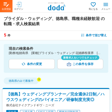
会員登録
ログイン
気になる
メニュー
ブライダル・ウェディング、徳島県、職種未経験歓迎
の
転職・求人検索結果
5
条件で並び替え
件
現在の検索条件
[勤務地]徳島県 [業種]ブライダル・ウェディング-冠婚葬祭業界 [こだわり条件ピックアップ]職種未経験歓迎 [詳細条件](募集・採用情報)職種未経験歓迎
新着求人をいつでもチェック
条件の変更
この条件を保存
徳島県
のみで募集中
【徳島】ウェディングプランナー／完全週休2日制／ハ
ウスウェディングのパイオニア／研修制度充実◎
株式会社テイクアンドギヴ・ニーズ