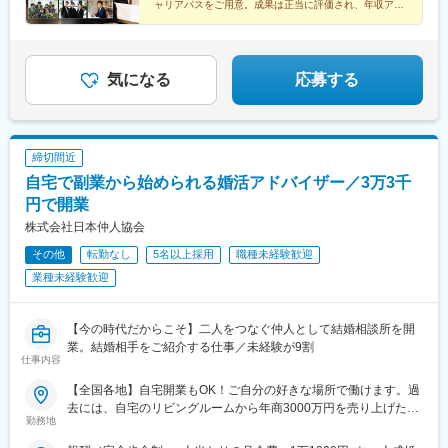
モニーソルーナ表参道) ほか▼勤務地の詳細は下記をご覧くださ
ディングプランナーが一貫してプロデュースするのが同社の魅力
西横浜駅、茅ケ崎駅、国際センター駅、久屋大通駅、沼津駅、り
ャリアパスをご用意。成果は正当に評価され、年収アッ
い。https://www.tgn.co.jp/hall/
プも目指せる環境です。
です。
んくう常滑駅、谷町四丁目駅、長堀橋駅、大阪梅田駅(阪急線)、三
・T&Gは、社員の意欲や可能性を信じて様々なミッションを任せ
ノ宮駅、びわ湖浜大津駅、松ケ崎駅(京都府)、烏丸駅、山陽姫路
る企業風土があり、長期的に様々なキャリアの挑戦が可能です。
駅、福山駅、乃木坂駅、中目黒駅、渋谷駅、原宿駅、馬車道駅、
市役所前駅(千葉県)、平和通駅、あおば通駅、渡辺橋駅、沖松島
気になる
応募する
変更の範囲：会社の定める業務
駅、三宮・花時計前駅、大浦天主堂駅、西線１６条駅、熊本駅、
北松本駅、平沼橋駅、名古屋駅、名古屋城駅、堺筋本町駅、松屋
町駅、中崎町駅、三宮駅(神戸新交通)、三井寺駅、北山駅(京都
府)、四条駅(京都市営)、仙台駅(地下鉄)、淀屋橋駅、神戸三宮駅
締切間近
(阪神)、ロープウェイ入口駅、二本木口駅、天王町駅、近鉄名古屋
自宅で副業から始められる婚活アドバイザー／3万3千
駅、丸の内駅(愛知県)、心斎橋駅、中津駅(地下鉄)、三宮駅(神戸市
営)、五条駅(京都市営)
円で開業
株式会社日本仲人協会
その他
転勤なし
5名以上採用
職種未経験歓迎
業種未経験歓迎
【今の時代だからこそ】二人をつなぐ仲人として結婚相談所を開
業。結婚相手をご紹介する仕事／未経験が9割
仕事内容
【全国各地】自宅開業もOK！ご自分の好きな場所で働けます。過
去には、自宅のリビングルームから年商3000万円を売り上げた方
勤務地
も！