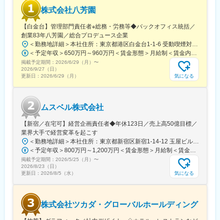
株式会社八芳園
【白金台】管理部門責任者※総務・労務等◆バックオフィス統括／
創業83年八芳園／総合プロデュース企業
＜勤務地詳細＞本社住所：東京都港区白金台1-1-6 受動喫煙対策：屋内全面禁煙変更の範囲：会社の定める事業所
＜予定年収＞650万円～960万円＜賃金形態＞月給制＜賃金内訳＞月額（基本給）：500,000円～800,000円＜月給＞500,000円～800,000円＜昇給有無＞有＜残業手当＞有＜給与補足＞■昇給年1回（10月）■賞与年1回（10月）※業績による賃金はあくまでも目安の金額であり、選考を通じて上下する可能性があります。月給(月額)は固定手当を含めた表記です。
掲載予定期間：
2026/6/29（月）
〜
2026/9/27（日）
気になる
更新日：
2026/6/29（月）
ムスベル株式会社
【新宿／在宅可】経営企画責任者◆年休123日／売上高50億目標／
業界大手で経営変革を起こす
＜勤務地詳細＞本社住所：東京都新宿区新宿1-14-12 玉屋ビル1F受動喫煙対策：屋内全面禁煙変更の範囲：無
＜予定年収＞800万円～1,200万円＜賃金形態＞月給制＜賃金内訳＞月額（基本給）：600,000円～920,000円＜月給＞600,000円～920,000円＜昇給有無＞有＜残業手当＞無賃金はあくまでも目安の金額であり、選考を通じて上下する可能性があります。月給(月額)は固定手当を含めた表記です。
掲載予定期間：
2026/5/25（月）
〜
2026/8/23（日）
気になる
更新日：
2026/8/5（水）
株式会社ツカダ・グローバルホールディング