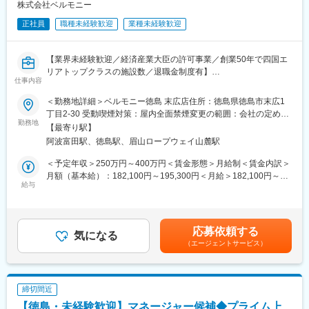
までトータルコーディネートでお客様に対して価値提供したいと
株式会社ベルモニー
思って頂ける方のご応募をお待ちしております。
正社員
職種未経験歓迎
業種未経験歓迎
◇充実の研修制度
入社後は現場でのOJT研修に加え、新人のための集合研修に参加
【業界未経験歓迎／経済産業大臣の許可事業／創業50年で四国エ
し、婚礼に関する基本的知識、ビジネスマナーから模擬演習まで
リアトップクラスの施設数／退職金制度有】
未経験でも安心の研修制度が整っています。入社後は約半年間ト
仕事内容
レーナーが付き、具体的な業務面やメンタルサポートなど、独り
■概要：
＜勤務地詳細＞ベルモニー徳島 末広店住所：徳島県徳島市末広1
立ちするまでサポートします！
当社は、冠婚葬祭において、エリアトップクラスの施設数と幅広
丁目2-30 受動喫煙対策：屋内全面禁煙変更の範囲：会社の定める
いニーズにお応えできる様々な商品、お客様の気持ちに寄り添っ
勤務地
事業所
◇多様なキャリアパス
【最寄り駅】
たサービスが評価されており、年間約6,500件のご依頼を頂いてお
ウェディングプランナーとして経験を積み、店舗の支配人→グル
阿波富田駅、徳島駅、眉山ロープウェイ山麓駅
ります。今回はさらなる事業拡大に向け、経済産業大臣許可事業
ープマネージャーや管理職に挑戦できます。また当社はホテル事
の「互助会システム」の提案営業の社員を新たに募集しておりま
＜予定年収＞250万円～400万円＜賃金形態＞月給制＜賃金内訳＞
業にも参画していく予定なので、ホテル事業側にも挑戦可能で
す！
月額（基本給）：182,100円～195,300円＜月給＞182,100円～
す。長期的なキャリアの中で企画やバック部門にも挑戦頂く事も
給与
195,300円＜昇給有無＞有＜残業手当＞無＜給与補足＞■昇給：年
可能です。
■「互助会」とは…
１回 1,000円～3,000円（前年度実績）■賞与：年2回計3.8ヶ月
冠婚葬祭互助会は、いずれやってくる結婚式や、お葬式などに備
分（前年度実績）■インセンティブ有賃金はあくまでも目安の金額
★◇長期的な事業持続◎
えて、会費を積み立てていく経済産業省許可事業です。わずかな
であり、選考を通じて上下する可能性があります。月給(月額)は固
当社は利益率の高い事業を成長ドライバーとし、グループ全体の
応募依頼する
月々の掛金を一定期間払うことにより、経済的に「結婚式」や
気になる
定手当を含めた表記です。
収益拡大。ウェディング事業は、キャッシュカウとしての収益を
（エージェントサービス）
「お葬式」などを行うことができます。継続的な顧客獲得が可能
維持しながら市場シェア拡大中。ホテル事業は、高いデザイン性
な為、業績が安定しやすいのが特徴です。
に加え、サステナビリティ活動をホテル運営に取り入れるなど、
独自性の高い付加価値を持った「ブティックホテル」市場の創出
■業務内容：
を目指しています。
締切間近
お客様のライフプランに合った互助会サービスをご提案いただき
【徳島・未経験歓迎】マネージャー候補◆プライム上
ます。