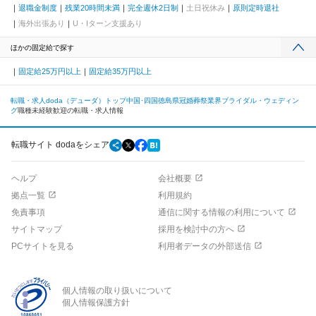
退職金制度
残業20時間未満
完全週休2日制
土日祝休み
原則定時退社
海外出張あり
U・Iターン支援あり
ほかの固定給で探す
固定給25万円以上
固定給35万円以上
転職・求人doda（デューダ）トップ
中国･四国
徳島県
冠婚葬祭業界
ブライダル・ウェディン
グ
職種未経験歓迎の転職・求人情報
転職サイト dodaをシェア
ヘルプ
会社概要
拠点一覧
利用規約
免責事項
通信に関する情報の利用について
サイトマップ
採用を検討中の方へ
PCサイトを見る
利用者データの外部送信
個人情報の取り扱いについて
個人情報保護方針