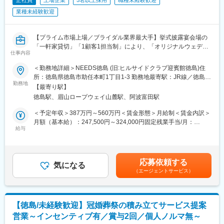
正社員
上場企業
5名以上採用
職種未経験歓迎
業種未経験歓迎
【プライム市場上場／ブライダル業界最大手】挙式披露宴会場の
「一軒家貸切」「1顧客1担当制」により、「オリジナルウェディ
仕事内容
ング」を実現するハウスウェディング事業を展開／従業員の働き
方、支援制度、研修制度も充実しています。
＜勤務地詳細＞NEEDS徳島 (旧:ヒルサイドクラブ迎賓館徳島)住
所：徳島県徳島市助任本町1丁目1-3 勤務地最寄駅：JR線／徳島駅
★業務内容：
勤務地
受動喫煙対策：敷地内喫煙可能場所あり変更の範囲：会社の定め
【最寄り駅】
お客様の挙式／披露宴を検討されているカップルに対しての当社
る事業所
徳島駅、眉山ロープウェイ山麓駅、阿波富田駅
ならではの「1顧客1担当制」により密にサポート頂き、当社サー
ビス案内／見積り作成～プランニング／コーディネート業務をお
＜予定年収＞387万円～560万円＜賃金形態＞月給制＜賃金内訳＞
任せいたします。ご来店時から当日の式までトータルプランニン
月額（基本給）：247,500円～324,000円固定残業手当/月：
グし、お客様の大切な瞬間、一日の為に個別にプロデュースを担
給与
36,700円～50,000円（固定残業時間20時間0分/月）超過した時間
って頂きます！
外労働の残業手当は追加支給＜月給＞284,200円～374,000円（一
律手当を含む）＜昇給有無＞有＜残業手当＞有＜給与補足＞年収
★当社のお仕事の魅力:
は年齢、ご経験スキルを考慮のうえ、決定します。月間20時間の
応募依頼する
◇一顧客一担当制・完全貸し切り・自社一貫
気になる
みなし残業時間を超過した分は残業手当を支給■昇給:年2回■賞与:
（エージェントサービス）
完全貸切のハウスウェディングで、新規接客から当日の進行、装
年2回賃金はあくまでも目安の金額であり、選考を通じて上下する
飾のテーマ、料理やサービスまで1人のウェディングプランナーが
可能性があります。月給(月額)は固定手当を含めた表記です。
一貫してプロデュースするのが当社の特徴です。
テイクアンドギヴ・ニーズは「あそびごころとやさしさで、人の
【徳島/未経験歓迎】冠婚葬祭の積み立てサービス提案
心を人生を豊かにする」を企業理念としていますが、見学をしに
営業～インセンティブ有／賞与2回／個人ノルマ無～
来てくださった初日から～式を終えてお見送りをする最後の瞬間