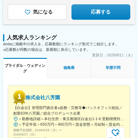
◇自由度の高い働き方
が、ゆくゆくはチームリーダーや支店長になっていただきたいと
◇年商3000万円も可能！
考えております。
◇場所・時間の制限なし
気になる
応募する
■休日について：
お客様の都合にもよりますが、長期休暇や土日祝は比較的取りや
すいです。
人気求人ランキング
変更の範囲：会社の定める業務
dodaに掲載中の求人を、応募数順にランキング形式でご紹介します。
※応募数が同数の場合は、新着順に表示しています。
更新日：
2026/8/11（火）
ブライダル・ウェディン
徳島県
学歴不問
グ
株式会社八芳園
【白金台】管理部門責任者※総務・労務等◆バックオフィス統括／
創業83年八芳園／総合プロデュース企業
＜勤務地詳細＞本社住所：東京都港区白金台1-1-6 受動喫煙対策：屋内全面禁煙変更の範囲：会社の定める事業所
＜予定年収＞650万円～960万円＜賃金形態＞月給制＜賃金内訳＞月額（基本給）：500,000円～800,000円＜月給＞500,000円～800,000円＜昇給有無＞有＜残業手当＞有＜給与補足＞■昇給年1回（10月）■賞与年1回（10月）※業績による賃金はあくまでも目安の金額であり、選考を通じて上下する可能性があります。月給(月額)は固定手当を含めた表記です。
掲載予定期間：
2026/6/29（月）
〜
2026/9/27（日）