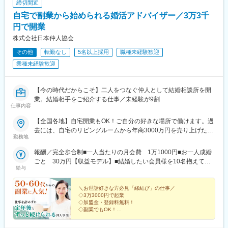
締切間近
お客様のライフプランに合った互助会サービスをご提案いただき
自宅で副業から始められる婚活アドバイザー／3万3千
ます。
＜営業スタイル＞
円で開業
当社の葬儀会館や結婚式場、地域のスーパーマーケット等では、
株式会社日本仲人協会
定期的にイベントを開催しており、お客様を誘致するために戸別
その他
転勤なし
5名以上採用
職種未経験歓迎
訪問を中心にチラシの配布やダイレクトメールを送り周辺地域で
営業活動を行います。
業種未経験歓迎
イベントにご参加いただいたお客様には館内のご案内とアンケー
トにご協力いただき、お申込書の締結まで担当していただきま
す。
【今の時代だからこそ】二人をつなぐ仲人として結婚相談所を開
業。結婚相手をご紹介する仕事／未経験が9割
仕事内容
■インセンティブについて：
インセンティブは契約内容によって金額が異なります。また、四
【全国各地】自宅開業もOK！ご自分の好きな場所で働けます。過
半期に一度表彰制度があり、一定の成績を上げると結婚式場で食
去には、自宅のリビングルームから年商3000万円を売り上げた方
事会がございます。
勤務地
も！
例：４～5件の契約で3万円程度
報酬／完全歩合制■一人当たりの月会費 1万1000円■お一人成婚
ごと 30万円【収益モデル】■結婚したい会員様を10名抱えてい
■組織構成：
給与
る場合会費月11万円＋成婚30万円（1名分）＝月収41万円＜先輩
組織としては、新卒入社の社員をはじめ、幅広い年代の社員が在
方の収益実績もご紹介！＞◆兵庫県 40代・女性・2017年2月開
籍しております。1チームは4~5人で活動しておりますので、すぐ
業・自己資金：0円・年間所得額：1056万円◆東京都 40代・女
＼お世話好きな方必見「縁結び」の仕事／
に馴染むことができる環境です。
◇3万3000円で起業
性・2017年4月開業・自己資金：3万円・年間所得額：984万円◆
◇加盟金・登録料無料！
福島県 50代・男性・2014年6月開業・自己資金：5.0万円・年間
■入社後について：
◇副業でもOK！
所得額768万円【契約時に必要な費用】■加盟金：0円■仲人登録
◇未経験が9割
入社後の3か月間は研修を行いながら、先輩社員の営業に同行して
◇研修制度充実！
料：0円■パスワード作成料：3万3000円（加盟時のみ）
現場も学びます。また、1年間はメンバーとして営業を行います