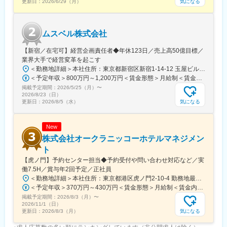
気になる
更新日：
2026/6/29（月）
ムスベル株式会社
【新宿／在宅可】経営企画責任者◆年休123日／売上高50億目標／
業界大手で経営変革を起こす
＜勤務地詳細＞本社住所：東京都新宿区新宿1-14-12 玉屋ビル1F受動喫煙対策：屋内全面禁煙変更の範囲：無
＜予定年収＞800万円～1,200万円＜賃金形態＞月給制＜賃金内訳＞月額（基本給）：600,000円～920,000円＜月給＞600,000円～920,000円＜昇給有無＞有＜残業手当＞無賃金はあくまでも目安の金額であり、選考を通じて上下する可能性があります。月給(月額)は固定手当を含めた表記です。
掲載予定期間：
2026/5/25（月）
〜
2026/8/23（日）
気になる
更新日：
2026/8/5（水）
New
株式会社オークラニッコーホテルマネジメン
ト
【虎ノ門】予約センター担当◆予約受付や問い合わせ対応など／実
働7.5H／賞与年2回予定／正社員
＜勤務地詳細＞本社住所：東京都港区虎ノ門2-10-4 勤務地最寄駅：東京メトロ日比谷線／虎ノ門ヒルズ駅受動喫煙対策：屋内喫煙可能場所あり変更の範囲：会社の定める事業所
＜予定年収＞370万円～430万円＜賃金形態＞月給制＜賃金内訳＞月額（基本給）：220,000円～260,000円その他固定手当/月：15,250円＜月給＞235,250円～275,250円＜昇給有無＞有＜残業手当＞有＜給与補足＞※給与は前職実績を十分考慮の上で決定します。※固定手当：食事手当6,750円、住宅手当8,500円（※住宅形態に関わらず支給）■昇給（年1回）■賞与（年2回予定）賃金はあくまでも目安の金額であり、選考を通じて上下する可能性があります。月給(月額)は固定手当を含めた表記です。
掲載予定期間：
2026/8/3（月）
〜
2026/11/1（日）
気になる
更新日：
2026/8/3（月）