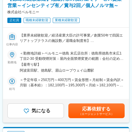
画などのマネジメントに関する幅広い業務をご担当頂きます。
営業～インセンティブ有／賞与2回／個人ノルマ無～
■組織構成/入社後について：
組織としては、新卒入社の社員から70代まで幅広い年代の社員が
株式会社ベルモニー
在籍しております。1チームは4~5人で活動しておりますので、す
正社員
職種未経験歓迎
業種未経験歓迎
ぐに馴染むことができる環境です。また、入社後の3か月間は研修
を行いながら、先輩社員の営業に同行して現場も学びます。1年間
はメンバーとして営業を行いますが、ゆくゆくは拠点をまとめる
【業界未経験歓迎／経済産業大臣の許可事業／創業50年で四国エ
マネージャーとしてご活躍頂きたいと思っております。
リアトップクラスの施設数／退職金制度有】
仕事内容
変更の範囲：会社の定める業務
■概要：
＜勤務地詳細＞ベルモニー徳島 末広店住所：徳島県徳島市末広1
当社は、冠婚葬祭において、エリアトップクラスの施設数と幅広
丁目2-30 受動喫煙対策：屋内全面禁煙変更の範囲：会社の定める
いニーズにお応えできる様々な商品、お客様の気持ちに寄り添っ
勤務地
事業所
【最寄り駅】
たサービスが評価されており、年間約6,500件のご依頼を頂いてお
阿波富田駅、徳島駅、眉山ロープウェイ山麓駅
ります。今回はさらなる事業拡大に向け、経済産業大臣許可事業
の「互助会システム」の提案営業の社員を新たに募集しておりま
＜予定年収＞250万円～400万円＜賃金形態＞月給制＜賃金内訳＞
す！
月額（基本給）：182,100円～195,300円＜月給＞182,100円～
給与
195,300円＜昇給有無＞有＜残業手当＞無＜給与補足＞■昇給：年
■「互助会」とは…
１回 1,000円～3,000円（前年度実績）■賞与：年2回計3.8ヶ月
冠婚葬祭互助会は、いずれやってくる結婚式や、お葬式などに備
分（前年度実績）■インセンティブ有賃金はあくまでも目安の金額
えて、会費を積み立てていく経済産業省許可事業です。わずかな
であり、選考を通じて上下する可能性があります。月給(月額)は固
応募依頼する
月々の掛金を一定期間払うことにより、経済的に「結婚式」や
気になる
定手当を含めた表記です。
（エージェントサービス）
「お葬式」などを行うことができます。継続的な顧客獲得が可能
な為、業績が安定しやすいのが特徴です。
■業務内容：