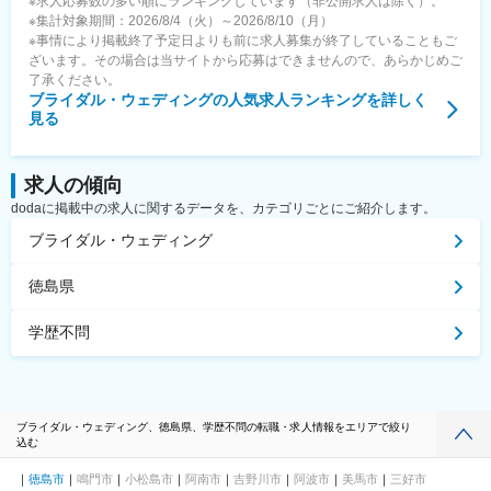
※求人応募数の多い順にランキングしています（非公開求人は除く）。
※集計対象期間：2026/8/4（火）～2026/8/10（月）
※事情により掲載終了予定日よりも前に求人募集が終了していることもご
ざいます。その場合は当サイトから応募はできませんので、あらかじめご
了承ください。
ブライダル・ウェディング
の人気求人ランキングを詳しく
見る
求人の傾向
dodaに掲載中の求人に関するデータを、カテゴリごとにご紹介します。
ブライダル・ウェディング
徳島県
学歴不問
ブライダル・ウェディング、徳島県、学歴不問の転職・求人情報をエリアで絞り
込む
徳島市
鳴門市
小松島市
阿南市
吉野川市
阿波市
美馬市
三好市