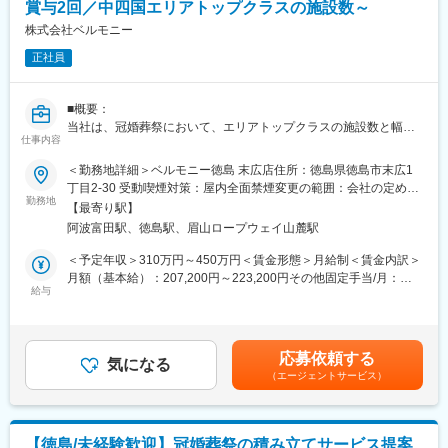
■当ポジションの魅力：
賞与2回／中四国エリアトップクラスの施設数～
・1日最大2組の貸切ウェディングを担当し、新郎新婦やゲストの
株式会社ベルモニー
反応を感じながら、結婚式という人生の節目となるイベントをチ
正社員
ームでつくり上げることができます。
■キャリアパス：
■概要：
・エリア統括マネージャーや、ウェディングプランナー、本社機
当社は、冠婚葬祭において、エリアトップクラスの施設数と幅広
能（企画・マーケ・管理部門等）など幅広いキャリアが開けてい
仕事内容
いニーズにお応えできる様々な商品、お客様の気持ちに寄り添っ
ます。異動実績も多数あります。
たサービスが評価されており、年間約6,500件のご依頼を頂いてお
＜勤務地詳細＞ベルモニー徳島 末広店住所：徳島県徳島市末広1
ります。今回はさらなる事業拡大に向け、経済産業大臣許可事業
■勤務地：
丁目2-30 受動喫煙対策：屋内全面禁煙変更の範囲：会社の定める
の「互助会システム」の提案営業の社員を新たに募集しておりま
勤務地
東京／神奈川／千葉／埼玉／栃木／群馬／大阪／京都／兵庫／滋
事業所
【最寄り駅】
す。
賀／愛知／静岡／宮城／福島／富山／新潟／長野／徳島／香川／
阿波富田駅、徳島駅、眉山ロープウェイ山麓駅
■「互助会」とは…
熊本／長崎
冠婚葬祭互助会は、いずれやってくる結婚式や、お葬式などに備
└詳細：https://www.tgn.co.jp/wedding/#hallList
＜予定年収＞310万円～450万円＜賃金形態＞月給制＜賃金内訳＞
えて、会費を積み立てていく経済産業省許可事業です。わずかな
月額（基本給）：207,200円～223,200円その他固定手当/月：
月々の掛金を一定期間払うことにより、経済的に「結婚式」や
給与
変更の範囲：会社の定める業務
12,300円～24,400円＜月給＞219,500円～247,600円＜昇給有無
「お葬式」などを行うことができます。
＞有＜残業手当＞無＜給与補足＞※給与詳細は、前職の経験・スキ
■業務内容：
ルを考慮して決定します。■昇給：１ヶ月あたり1,000円～3,000
お客様のライフプランに合った互助会サービスをご提案し、当社
円（前年度実績）■賞与：年2回計3.80ヶ月分（前年度実績）■そ
応募依頼する
の葬儀会館や結婚式場、地域のスーパーマーケット等では、定期
気になる
の他固定手当：調整手当※インセンティブあり賃金はあくまでも目
（エージェントサービス）
的にイベントを開催しており、お客様を誘致するために戸別訪問
安の金額であり、選考を通じて上下する可能性があります。月給
を中心にチラシの配布やダイレクトメールを送り周辺地域で営業
(月額)は固定手当を含めた表記です。
活動を行います。研修後は、現場での営業活動ではなくマネージ
ャーとして、従業員のOJTや新規スタッフの面接、イベントの企
【徳島/未経験歓迎】冠婚葬祭の積み立てサービス提案