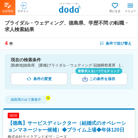
会員登録
ログイン
気になる
メニュー
ブライダル・ウェディング、徳島県、学歴不問
の転職・
求人検索結果
4
条件で並び替え
件
現在の検索条件
[勤務地]徳島県 [業種]ブライダル・ウェディング-冠婚葬祭業界 [こだわり条件ピックアップ]学歴不問 [詳細条件](募集・採用情報)学歴不問
新着求人をいつでもチェック
条件の変更
この条件を保存
徳島県
のみで募集中
NEW
【徳島】サービスディレクター（結婚式のオペレーシ
ョンマネージャー候補）◆プライム上場◆年休120日
株式会社テイクアンドギヴ・ニーズ