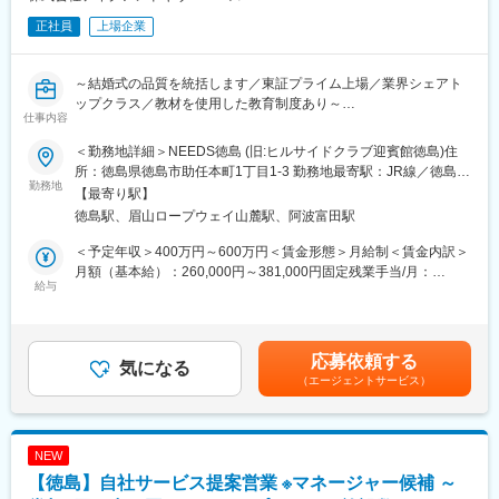
正社員
上場企業
～結婚式の品質を統括します／東証プライム上場／業界シェアト
ップクラス／教材を使用した教育制度あり～
仕事内容
■業務内容：
＜勤務地詳細＞NEEDS徳島 (旧:ヒルサイドクラブ迎賓館徳島)住
・結婚式当日の運営責任者として、ウェディングプランナーが設
所：徳島県徳島市助任本町1丁目1-3 勤務地最寄駅：JR線／徳島駅
計した結婚式をディレクションして頂きます。
勤務地
受動喫煙対策：敷地内喫煙可能場所あり変更の範囲：会社の定め
【最寄り駅】
・料理提供タイミングや余興進行の管理、サービススタッフへの
る事業所
徳島駅、眉山ロープウェイ山麓駅、阿波富田駅
指示出しを通じ、結婚式の品質を統括します。
＜予定年収＞400万円～600万円＜賃金形態＞月給制＜賃金内訳＞
■業務詳細：
月額（基本給）：260,000円～381,000円固定残業手当/月：
・結婚式当日の進行ディレクション
給与
98,600円～112,000円（固定残業時間20時間0分/月）超過した時
・料理提供タイミングや演出進行の管理
間外労働の残業手当は追加支給＜月給＞358,600円～493,000円
・アルバイトスタッフやサービススタッフへの指示出し
（一律手当を含む）＜昇給有無＞有＜残業手当＞有＜給与補足＞※
・キッチン・司会・プランナーとの連携
上記年収は、総合職採用の場合（転勤を伴う）の賃金想定となり
応募依頼する
・イレギュラー対応や現場判断による進行調整
気になる
ます。■昇給：年2回※採用時ポジションにより変動します。■賞
（エージェントサービス）
・結婚式前日の会場セッティング・準備
与：年2回■決算賞与：業績により支給賃金はあくまでも目安の金
・スタッフ配置やオペレーション設計
額であり、選考を通じて上下する可能性があります。月給(月額)は
・サービス品質向上に向けた現場改善
固定手当を含めた表記です。
※1日最大2組の結婚式を担当。会場は基本貸切型のため、1組1組
NEW
に集中して運営できます。
【徳島】自社サービス提案営業 ※マネージャー候補 ～