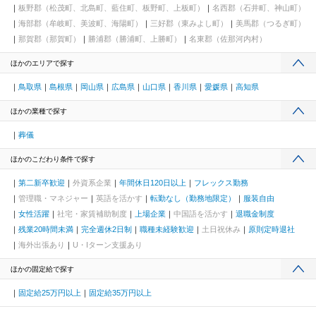
板野郡（松茂町、北島町、藍住町、板野町、上板町）
名西郡（石井町、神山町）
海部郡（牟岐町、美波町、海陽町）
三好郡（東みよし町）
美馬郡（つるぎ町）
那賀郡（那賀町）
勝浦郡（勝浦町、上勝町）
名東郡（佐那河内村）
ほかのエリアで探す
鳥取県
島根県
岡山県
広島県
山口県
香川県
愛媛県
高知県
ほかの業種で探す
葬儀
ほかのこだわり条件で探す
第二新卒歓迎
外資系企業
年間休日120日以上
フレックス勤務
管理職・マネジャー
英語を活かす
転勤なし（勤務地限定）
服装自由
女性活躍
社宅・家賃補助制度
上場企業
中国語を活かす
退職金制度
残業20時間未満
完全週休2日制
職種未経験歓迎
土日祝休み
原則定時退社
海外出張あり
U・Iターン支援あり
ほかの固定給で探す
固定給25万円以上
固定給35万円以上