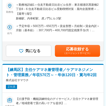
■業務内容：
なる」というアイデアを形にしながら、より良いクリニックづく
＜勤務地詳細1＞住友不動産日比谷ビル住所：東京都港区西新橋2
美容クリニックの運営責任者候補として、医療現場と事業サイド
りに携わることができます。
丁目8－6 住友不動産日比谷ビル受動喫煙対策：屋内全面禁煙＜勤
をつなぐハブとなり、クリニック運営全体をリードしていただき
勤務地
務地詳細2＞クリニック（六本木）住所：東京都／六本木 受動喫
【最寄り駅】
ます。
≪多職種連携の中で成長できる環境≫
煙対策：屋内全面禁煙変更の範囲：会社の定める事業所（リモー
新橋駅、内幸町駅、虎ノ門ヒルズ駅
単なる運営管理ではなく、医師・看護師・事業部門が同じ方向を
訪問診療は医師だけでは成り立ちません。
トワーク含む）
向いて質の高い医療を提供できる組織づくりを担うポジションで
看護師や医療事務スタッフはもちろん、病院、ケアマネジャー、
＜予定年収＞500万円～650万円＜賃金形態＞月給制＜賃金内訳＞
す。
地域の関係機関など、多くの方との連携によって支えられていま
月額（基本給）：307,700円～400,700円固定残業手当/月：
現場の課題を拾い上げ、オペレーションを整備し、人と組織の力
給与
す。
109,000円～141,000円（固定残業時間45時間0分/月）超過した時
を最大限に引き出しながら、再生医療事業の成長を支えていただ
今までの経験を活かしながらさまざまな立場の方と関わる中で、
間外労働の残業手当は追加支給＜月給＞416,700円～541,700円
きます。
調整力やマネジメント力をさらに高めることができます。
（一律手当を含む）＜昇給有無＞有＜残業手当＞有＜給与補足＞※
給与詳細は経験・スキルを考慮し、社内規定に則り決定します。
応募依頼する
■具体的な業務内容：
気になる
≪ドットラインだからこそ広がるキャリア≫
賃金はあくまでも目安の金額であり、選考を通じて上下する可能
（エージェントサービス）
〇クリニック運営
ドットライングループは、医療だけでなく介護・障がい福祉・保
性があります。月給(月額)は固定手当を含めた表記です。
・日々のクリニック運営管理
育など幅広い事業を展開しています。
・業務フロー・オペレーションの設計および改善
また、グループ独自の研修制度「Dカレ」を通じて、マネジメン
・現場課題の抽出と改善施策の立案・実行
トや組織運営なども学ぶことが可能です。
【練馬区】主任ケアマネ兼管理者／ケアマネジメン
・現場オペレーションの標準化・最適化
ト・管理業務／年収570万～・年休120日・賞与年2回
≪プライベートも充実しながら働ける環境≫
〇医療現場との連携
株式会社ヤマウチ
土日祝休み（年間休日120日～）、年末年始休暇有
・医師・看護師との日常的なコミュニケーション
日勤のみ（9:00～18:00）となるため、プライベートとの両立が実
正社員
・現場ニーズや課題のヒアリング
現可能
・医療従事者が働きやすい環境づくり
・円滑な診療体制の構築
変更の範囲：会社の定める業務
【介護予防・機能訓練特化のデイサービス／主任ケアマネ兼管理
者／地域密着で質の高いケアを提供】
〇事業サイドとの連携