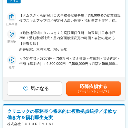
正社員
【組織体制】
部長1名、メンバー3名（全員男性）
【タムスさくら病院川口の事務長候補募集／約8,000名の従業員規
※周りに相談しながら業務を進められる環境です。
模でスキルアップ◎／安定性の高い医療・福祉事業を展開／福利
仕事内容
厚生充実◎】
【働き方】
＜勤務地詳細＞タムスさくら病院川口住所：埼玉県川口市神戸
・関東、東海を中心に群馬、仙台へもクリニックを展開してお
【業務内容】
258-1 受動喫煙対策：屋内全面禁煙変更の範囲：会社の定める事
り、各地へ訪問し、現地にて業務を行います。
タムスグループのタムスさくら病院川口にて、事務長候補を募集
勤務地
業所
・夜勤や当直等の勤務はなく、土日祝休みとなります。
【最寄り駅】
します。
・残業は月平均20～30時間程度です。
新井宿駅、東浦和駅、鳩ケ谷駅
事務長候補として病院長を補佐し病院運営業務に従事していただ
・転勤はありません
きます。
＜予定年収＞680万円～750万円＜賃金形態＞年俸制＜賃金内訳＞
年額（基本給）：6,800,000円～7,500,000円＜月額＞566,666円
【当社の特徴】
・事務部門の責任者として医事課、総務課のマネジメント
給与
～625,000円（12分割）＜昇給有無＞有＜残業手当＞無＜給与補
■更に伸び続ける訪問診療業界
・医療法、施設基準等行政関係への各種届出、行政対応、病院運
足＞※給与は資格・経験・スキルに応じて算定いたします。※上記
日本では高齢者が増え続けており、2025年には入院可能な病床数
営に当たっての実績管理・収益管理
給与は、処遇改善手当を含みます。※賞与：年俸制につき賞与の支
が半分になると言われています。それに伴い全高齢者の10％以上
・取引企業や委託企業との窓口折衝業務
給なし■昇給：年1回賃金はあくまでも目安の金額であり、選考を
が訪問診療サービスが必要になる見通しです。また、自宅で最後
応募依頼する
・職員の採用面接、目標管理、評価
気になる
通じて上下する可能性があります。月給(月額)は固定手当を含めた
を迎えたいと願う方が60％ほどいらっしゃり、今後は治療の医療
（エージェントサービス）
・各コメディカル部門間の調整事項への対応
表記です。
だけでなく「見守る」医療の時代になり、訪問医療の重要性は増
・法人本部への報告、各種指示への対応
す一方です。
・地域関係機関（病院・クリニック・高齢者施設等）への連携、
訪問活動
■医療と経営の融合
クリニックの事務長◇将来的に複数拠点統括／柔軟な
・その他患者様苦情対応
人々が命の不安や危険を感じずに過ごすためには、医療法人が健
働き方＆福利厚生充実
全な経営状態を保ち続けられることが必要不可欠です。そのため
【タムスさくら病院川口について】
株式会社ＦＵＴＵＲＥＭＩＮＤ
に、当社では医療法人への経営サポートを通じて、医師が発展的