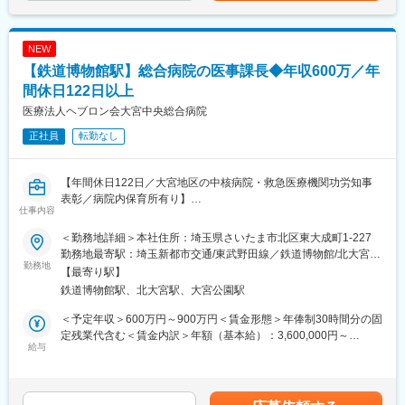
や関連事業所（訪問看護、薬局、ケア施設等）とのPR活動、勉強
定手当を含めた表記です。
会企画・実施を通して、患者様の新規獲得と地域連携を強化しま
す。
NEW
・診療サポート（30%）：患者様・ご家族や他職種との情報共
【鉄道博物館駅】総合病院の医事課長◆年収600万／年
有、オペレーション改善提案、訪問診療帯同（運転・物品準備・
電子カルテ補助等）、相談員業務（診療体制・保険活用提案、契
間休日122日以上
約サポート）を担当します。
医療法人ヘブロン会大宮中央総合病院
正社員
転勤なし
■組織構成
医師3名～（常勤3名、非常勤3名～）・看護師6名・診療帯同事務
2名・事務4名が在籍する多職種協働チームです。
【年間休日122日／大宮地区の中核病院・救急医療機関功労知事
表彰／病院内保育所有り】
■業務の魅力
仕事内容
埼玉県さいたま市北区にある総合病院で、255床を有し、24時間
地域医療に密着し、組織運営・営業・現場サポートまで幅広く経
救急診療に対応する地域中核病院である当院にて、医事課長候補
験できます。複数拠点を担うキャリアも目指せます。
＜勤務地詳細＞本社住所：埼玉県さいたま市北区東大成町1-227
を募集します。
勤務地最寄駅：埼玉新都市交通/東武野田線／鉄道博物館/北大宮駅
勤務地
■教育体制
受動喫煙対策：屋内全面禁煙変更の範囲：会社の定める事業所
【最寄り駅】
■業務内容：
業界未経験からでも安心の研修・OJT制度があり、着実に成長で
鉄道博物館駅、北大宮駅、大宮公園駅
・受付業務（来院受付・患者登録・保険証確認・面会受付 等）
きる環境です。
・医事会計入力業務
＜予定年収＞600万円～900万円＜賃金形態＞年俸制30時間分の固
・会計業務
■就業環境
定残業代含む＜賃金内訳＞年額（基本給）：3,600,000円～
・レセプト点検業務
給与
土日祝休み・年間休日124日。残業も少なく、ライフバランスを
4,800,000円その他固定手当/月：106,010円～209,020円固定残業
・電話交換業務
重視して働けます。
手当/月：93,990円～140,980円（固定残業時間30時間0分/月）超
・その他病院経営に係る業務 等
過した時間外労働の残業手当は追加支給＜月額＞500,000円～
■扱うサービス
750,000円（12分割）（一律手当を含む）＜昇給有無＞有＜残業