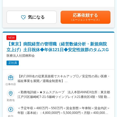
とってなくてはならない存在となっています。
業績管理、行政対応、診療報酬請求業務の管理、監査対応、苦情
足＞※上記給与は、処遇改善手当を含みます。※給与は、経験・ス
対応、未収金回収、問い合わせ対応等
キル・保有資格などによって決定します。※交通費は規定に基づ
き、別途支給します。※年俸制のため賞与の支給はありません。賃
応募依頼する
変更の範囲：会社の定める業務
■スタッフ管理業務
気になる
金はあくまでも目安の金額であり、選考を通じて上下する可能性
（エージェントサービス）
採用、面接対応、人事考課、人員配置、人事労務
があります。月給(月額)は固定手当を含めた表記です。
■定例ミーティングへの参加
■地域連携業務
NEW
【東京】病院経営の管理職（経営数値分析・新規病院
【タムスさくら病院川口について】
認知症に特化した病院として開院し、現在は地域包括ケア病床や
立上げ）土日祝休◆年休121日◆安定性抜群のタムスG
回復期リハ病床も有する高齢者専門病院として地域医療に貢献し
医療法人社団桐和会
ています。
正社員
■開設：2006年11月
■診療科：内科・精神科・リハビリテーション科
■許可病床：390床
【約7,000名の従業員規模でスキルアップ◎／安定性の高い医療・
（認知症治療病棟240床、一般病床45床、地域包括ケア病床45
福祉事業を展開／退職金制度有】
床、回復期リハ病床60床）
仕事内容
【概要】
【従業員構成】
＜勤務地詳細＞★タムスグループ 法人本部ANNEX住所：東京都
管理職として、グループ病院の経営支援業務を担っていただきま
20代～50代まで活躍中！幅広い年代の方にご活躍いただいており
江戸川区篠崎町7-21-5篠崎ツインプレイス21番街区4階・5階 勤務
す。
勤務地
ます。そして、子育てママや主婦（主夫）活躍中ですし、女性管
地最寄駅：都営新宿線／篠崎駅受動喫煙対策：屋内全面禁煙変更
理職登用実績ありと性別問わず活躍しやすい職場環境です。
の範囲：会社の定める事業所
＜予定年収＞480万円～550万円＜賃金形態＞年俸制＜賃金内訳＞
【業務詳細】
年額（基本給）：4,800,000円～5,500,000円＜月額＞400,000円
＜運営支援＞
【従業員構成】
給与