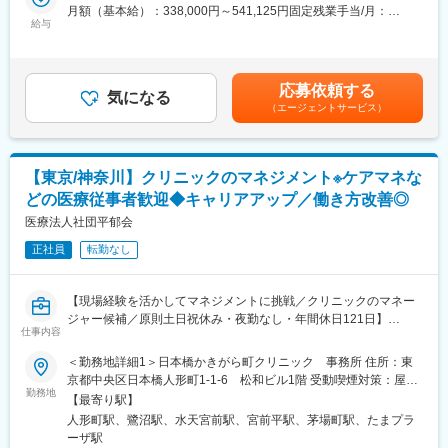
人間ドック無料
月額（基本給）：338,000円～541,125円固定残業手当/月：
ハラスメント相談窓口
給与
78,000円～124,875円（固定残業時間30時間0分/月）超過した時
【業務内容】
従業員向けメンタルヘルス窓口
間外労働の残業手当は追加支給＜月給＞416,000円～666,000円
■スタッフマネジメント（医師・看護師）：
Amazonビジネス割引
（一律手当を含む）＜昇給有無＞有＜残業手当＞有＜給与補足＞※
・人員配置の検討や調整
社食あり
給与は経験・スキル・ポジションを考慮し決定■報酬更改：年2回
・勤怠管理
応募依頼する
※各項目規定あり
気になる
■業績評価：年2回（4月・10月）※業績評価額：固定支給額の3ヶ
■業績モニタリング：
（エージェントサービス）
月分相当の1/12※固定支給額及び業績評価額は会社の業績、個人の
・数値の管理（ベッドコントロール、稼働率、在院日数、在宅復
【従業員構成】
勤務評定、勤怠等を総合的に勘案し、半期毎の評価に基づき決定
帰率など）
＼活躍の場を多数ご用意しています／
賃金はあくまでも目安の金額であり、選考を通じて上下する可能
■改善策立案や実行：
東京・埼玉・千葉に複数の病院・クリニック・介護施設・保育園
性があります。月給(月額)は固定手当を含めた表記です。
【東京/神奈川】クリニックのマネジメント※ケアマネな
・業務フローの見直しなど
を運営しているため、活躍の場が多いことも当グループの特徴で
■渉外活動：
どの医療従事者歓迎◆キャリアアップ／働き方改善◎
す。 今後も事業拡大の予定があり、専門知識やスキルを持つ方、
・社内外の関係性構築
医療法人社団平郁会
新しいことに挑戦したい方を募集中です！
・集患における対外活動
タムスグループでは、年齢や性別に関わらず8,000名以上の職員が
正社員
転勤なし
在籍しており、外国人職員や女性管理職も多数活躍しています。
【CUC／ポジションの魅力】
副業OK、WワークOK、ブランクOKです。U・Iターンでご入社い
＜積極的にチャレンジできる環境◎市場価値を高めたい方にお勧
ただいた方も多くいます。 多様な働き方を応援するタムスグルー
【現場経験を活かしてマネジメントに挑戦／クリニックのマネー
め＞
プで、あなたの力を活かしてください。
ジャー候補／原則土日祝休み・夜勤なし・年間休日121日】
◆店舗のSV・エリアマネージャーや、事業会社の経営企画のご経
仕事内容
験がある方など、様々な業界の方が活躍しております。
変更の範囲：会社の定める業務
【はじめに】
高齢化が加速する中、医療課題は社会でも特に大きな課題のた
＜勤務地詳細1＞日本橋かきがら町クリニック 事務所 住所：東
今回は、クリニックのマネージャー候補を募集します。現職の事
め、社会貢献への意欲がある方にお勧めの求人です。
京都中央区日本橋人形町1-1-6 松和ビル1階 受動喫煙対策：屋内
務長の昇格に伴う増員募集です。これまで現場で後輩育成やリー
勤務地
全面禁煙＜勤務地詳細2＞平郁会みんなの荏田クリニック（2023
【最寄り駅】
ダーなどのご経験があり、マネジメントを目指したいという方か
＜様々な医療課題に対して新規事業を立ち上げ、売上を伸長＞
年3月～）住所：神奈川県川崎市宮前区鷺沼１丁目５－１３ 鷺沼
人形町駅、鷺沼駅、水天宮前駅、宮前平駅、茅場町駅、たまプラ
らのご応募お待ちしております。
◆直近の新規事業として、コロナワクチンの接種促進にも参入。
スカイビル2階勤務地最寄駅：東急田園都市線／鷺沼駅受動喫煙対
ーザ駅
高齢者の白内障増加に伴い眼科事業を立ち上げる等、時代の医療