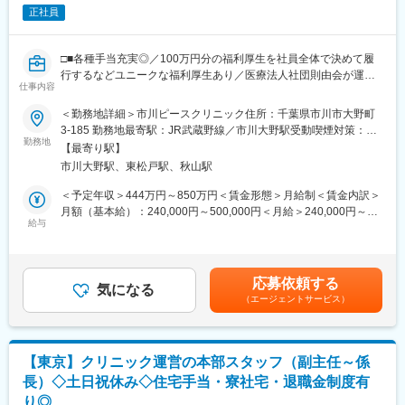
認知症に特化した病院として開院し、現在は地域包括ケア病床や
で永続的な経営を実現させることができるよう、支援をしていま
正社員
回復期リハ病床も有する高齢者専門病院として地域医療に貢献し
す。当社が、診療所の立ち上げから運営まで事業基盤のすべての
ています。
お手伝いをすると同時に、「訪問診療ネットワーク」の在宅経験
【開設】2006年11月
豊富な医師集団が、新しく訪問診療を志す先生方の支援を行いま
□■各種手当充実◎／100万円分の福利厚生を社員全体で決めて履
【診療科】内科・精神科・リハビリテーション科・放射線科
す。
行するなどユニークな福利厚生あり／医療法人社団則由会が運営
【許可病床】390床
仕事内容
するクリニック事業や宿泊施設などを支援・運営するグループ会
認知症治療病棟240床 一般病床45床 地域包括ケア病床45床
社■□
＜勤務地詳細＞市川ピースクリニック住所：千葉県市川市大野町
回復期リハ病床60床
3-185 勤務地最寄駅：JR武蔵野線／市川大野駅受動喫煙対策：屋
■業務概要
勤務地
内全面禁煙
【福利厚生】
【最寄り駅】
当クリニックにおける、医師・スタッフを束ねる現場責任者ポジ
通勤交通費支給
市川大野駅、東松戸駅、秋山駅
ションです。診療品質・患者体験・スタッフの働きやすさ・組織
昇給
の安定運営を同時に実現するため、本部方針を現場へ落とし込
＜予定年収＞444万円～850万円＜賃金形態＞月給制＜賃金内訳＞
退職金制度
み、チームマネジメントと業務改善をリードしていただきます。
月額（基本給）：240,000円～500,000円＜月給＞240,000円～
再雇用制度/65歳まで（定年60歳：例外事由1号 ）
初期フェーズは現場理解のため一部実務も担っていただきます
給与
500,000円＜昇給有無＞有＜残業手当＞有＜給与補足＞■昇給：年
住宅手当（上限3万円）
が、中長期的にはマネジメントが主業務（8割以上）となります。
2回■別途、規定に応じて各種手当あり（詳細は福利厚生その他
単身寮
将来的には、市川・江戸川など複数拠点を統括するエリアマネジ
欄）賃金はあくまでも目安の金額であり、選考を通じて上下する
産休育休
メントも期待しています。
可能性があります。月給(月額)は固定手当を含めた表記です。
医療費補助制度
応募依頼する
気になる
人間ドック無料
（エージェントサービス）
■ 業務内容
ハラスメント相談窓口
市川ピースクリニックの診療をスムーズにする現場リーダーとし
従業員向けメンタルヘルス窓口
て、スタッフと患者さんの架け橋となっていただける方を募集い
Amazonビジネス割引
たします。
社食あり
【東京】クリニック運営の本部スタッフ（副主任～係
本部が事務長業務をサポートするため、現場の運営とスタッフマ
※各項目規定あり
長）◇土日祝休み◇住宅手当・寮社宅・退職金制度有
ネジメントに集中できるポジションです。
り◎
・診察・検査・処置・会計の流れを円滑にするスタッフ配置・動