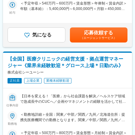
・施設基準管理・各種届出
＜予定年収＞540万円～600万円＜賃金形態＞年俸制＜賃金内訳＞
タムスグループでは、年齢や性別に関わらず8,000名以上の職員が
・窓口収入金・未収金管理及び督促対応
年額（基本給）：5,400,000円～6,000,000円＜月額＞450,000円
在籍しており、外国人職員や女性管理職も多数活躍しています。
・行政対応・適時調査対応・各種報告対応
給与
～500,000円（12分割）＜昇給有無＞有＜残業手当＞無＜給与補
副業OK、WワークOK、ブランクOKです。U・Iターンでご入社い
・本部、グループ内関連施設との調整
足＞※給与は資格・経験・スキルに応じて算定いたします。※上記
ただいた方も多くいます。
・病院運営会議・各種委員会出席
給与は、処遇改善手当を含みます。※賞与：年俸制につき賞与の支
・各種統計資料作成及び病院幹部への報告・提言
給なし■昇給：年1回賃金はあくまでも目安の金額であり、選考を
変更の範囲：会社の定める業務
応募依頼する
気になる
通じて上下する可能性があります。月給(月額)は固定手当を含めた
（エージェントサービス）
【勝田台病院について】
表記です。
開院：1987年7月
病床：148床（一般100床、療養48床）
診療科目：内科・循環器科・消化器科・呼吸器科・外科・脳神経
【全国】医療クリニックの経営支援・拠点運営マネー
外科・整形外科・形成外科・泌尿器科
ジャー《業界未経験歓迎＊グロース上場＊日勤のみ》
リハビリテーション科・人間ドック脳ドック・専門外来
※2026年6月30日より医療法人社団桐和会に譲受され、タムスグル
株式会社シーユーシー
ープ10番目の病院として仲間入りしました
正社員
上場企業
業種未経験歓迎
【福利厚生】
通勤交通費支給
【日本を変える！「医療」から社会課題を解決／ヘルスケア領域
昇給
で急成長中のCUCへ／企画やマネジメントの経験を活かして社会
退職金制度
仕事内容
貢献／全国配属】
再雇用制度/65歳まで（定年60歳：例外事由1号 ）
＜勤務地詳細＞全国：関東／中部／関西／九州／北海道住所：提
住宅手当（上限3万円）
【はじめに】
携先医療機関での勤務となります。関東／中部／関西／九州／北
単身寮
今回は、支援先の透析クリニックのマネージャーの募集です。支
勤務地
海道の可能性がございます。 受動喫煙対策：屋内全面禁煙変更の
産休育休
援先に常駐し、経営や業績の管理・スタッフマネジメントをお任
範囲：会社の定める事業所
医療費補助制度
＜予定年収＞500万円～800万円＜賃金形態＞月給制＜賃金内訳＞
せします。