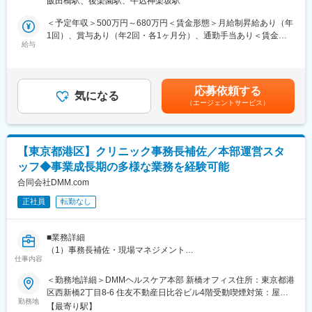
飯田橋駅、後楽園駅、牛込神楽坂駅
ーマンス向上に貢献することがミッションです。現場の課題把握
■定期研修
変更の範囲：会社の定める業務
から実行まで主体的に取り組み、医事課の中核としてご活躍いた
＜予定年収＞500万円～680万円＜賃金形態＞月給制昇給あり（年
だきます。
1回）、賞与あり（年2回・各1ヶ月分）、通勤手当あり＜賃金内
【キャリアパス】
給与
訳＞月額（基本給）：207,167円～251,560円固定残業手当/月：
入社後半年～1年ほど、現場職の経験を積んでいただき、マネジメ
■業務詳細
72,833円～88,440円（固定残業時間45時間0分/月）超過した時間
ント（事務長）を目指していただきます。事務長として、一つの
・医事課の日常業務運営管理
外労働の残業手当は追加支給＜月給＞280,000円～340,000円（一
拠点をご担当いただいた後、複数拠点のマネジメントとして、範
・医事課メンバーのシフト調整や勤怠管理、業務分担の最適化
律手当を含む）＜昇給有無＞有＜残業手当＞有賃金はあくまでも
囲を広げていただくなどキャリアアップも可能です。
応募依頼する
・レセプト業務を含む医療事務業務の進捗・品質管理
気になる
目安の金額であり、選考を通じて上下する可能性があります。月
（エージェントサービス）
・業務の属人化解消に向けた平準化施策の立案・実行
給(月額)は固定手当を含めた表記です。
【配属先について】
・業務効率化・DX推進（システム導入や運用ルールの構築など）
入社後は、研修拠点（ご自宅を考慮）にて配属となります。その
・問題発生時の一次対応および現場での即応
後、事務長として東京・神奈川のいずれかのクリニックをご担当
・チームメンバーへのOJTや業務指導、ベテランスタッフとの良
いただきます。
【東京都港区】クリニック事務長補佐／本部運営スタ
好な関係構築
ッフ◆事業成長期の多様な業務を経験可能
・事務長との連携による組織運営全般のサポート
【訪問診療とは】
合同会社DMM.com
訪問診療とは、通院することが困難な患者さまのご自宅やお過ご
■扱うサービス
しになっている有料老人ホーム等の高齢者施設へ医師が伺い、計
正社員
転勤なし
医療事務業務全般、レセプト請求、DX推進のためのシステム活
画的な医療サービス（診療）を行い健康管理のサポートをさせて
用・運用
いただくことです。
■業務詳細
■組織構成
変更の範囲：会社の定める業務
（1）事務長補佐・現場マネジメント
医事課は正社員5名、アルバイト2名、派遣3名で構成されてお
仕事内容
・各クリニックの定期ラウンド（巡回）
り、正社員2名がリーダー的役割を担っています。
現場の空気感、スタッフのコンディション、院内の美化状態を直
＜勤務地詳細＞DMMヘルスケア本部 新橋オフィス住所：東京都港
接確認。
区西新橋2丁目8-6 住友不動産日比谷ビル4階受動喫煙対策：屋内
■業務の魅力
・本部施策の現場落とし込み
勤務地
全面禁煙変更の範囲：会社の定める事業所（リモートワーク含
組織運営や業務改善、DX推進など幅広い経験を積むことができ、
【最寄り駅】