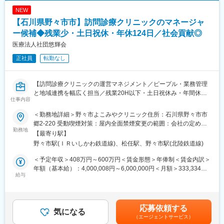
NEW
【石川県野々市市】訪問診療クリニックのマネージャ
ー候補◆残業少・土日祝休・年休124日／社会貢献◎
医療法人社団悠輝会
正社員
転勤なし
【訪問診療クリニックの運営マネジメント／ピープル・業務管理
と地域連携を幅広く担当／残業20H以下・土日祝休み・年間休日
仕事内容
124日／ニーズが高まる訪問診療の成長性・安定性◎】
＜勤務地詳細＞野々市よこみやクリニック住所：石川県野々市市
■業務概要
郷2-220 受動喫煙対策：屋内全面禁煙変更の範囲：会社の定める
当社が運営する訪問診療クリニックにて、マネージャー（事務
勤務地
事業所
【最寄り駅】
長）として組織運営・業務管理・集患営業・診療サポートまで多
野々市駅(ＩＲいしかわ鉄道線)、松任駅、野々市駅(北陸鉄道線)
岐にわたる業務を担当します。医療スタッフやエリアマネージャ
ーと連携し、地域医療に貢献しながら、質の高いサービス提供と
＜予定年収＞408万円～600万円＜賃金形態＞年俸制＜賃金内訳＞
クリニックの成長を支える役割です。
年額（基本給）：4,000,008円～6,000,000円＜月額＞333,334円
給与
～500,000円（12分割）＜昇給有無＞有＜残業手当＞有＜給与補
■業務詳細
足＞※給与は経験、スキル等を考慮し決定します。【手当】・通勤
・拠点マネジメント（40%）：メディカルスタッフや医師、看護
手当：実費支給（上限月3万円/当社規程に基づき支給）・オンコ
師と協働し、メンバー育成・労務・業務・収支管理等を実施。組
ール手当：-待機手当：休日日中7,000円、休日夜間6,000円、平日
応募依頼する
織全体の運営最適化を推進します。
気になる
夜間5,000円-出動手当：5,000円／回賃金はあくまでも目安の金額
（エージェントサービス）
・地域連携・集患営業（30%）：エリアマーケティング戦略立案
であり、選考を通じて上下する可能性があります。月給(月額)は固