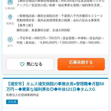
【勝田台病院の事務長候補募集／約8,000名の従業員規模でスキル
自立支援型の介護を学べるほか、地域医療・福祉資源を活用した
変更の範囲：会社の定める業務
アップ◎／安定性の高い医療・福祉事業を展開／福利厚生充実
連携力を高めることができます。ご利用者様やご家族の「でき
仕事内容
◎】
る」を増やすやりがいがあります。
＜勤務地詳細＞勝田台病院住所：千葉県八千代市勝田６２２ー２
■教育体制
【業務内容】
受動喫煙対策：屋内全面禁煙変更の範囲：会社の定める事業所
3KM研修、管理者ライセンス研修、e-ラーニングなど、段階的な
タムスグループの勝田台病院にて、事務長候補募集しておりま
勤務地
学びと資格取得支援制度が整っています。
【最寄り駅】
す。
■就業環境
勝田台駅、東葉勝田台駅、京成大和田駅
事務長候補として病院長を補佐し病院運営業務に従事していただ
月平均残業10時間、年間休日120日、リフレッシュ休暇や時短勤
きます。
＜予定年収＞680万円～750万円＜賃金形態＞年俸制＜賃金内訳＞
務制度もあり、ワークライフバランス重視の働き方が可能です。
年額（基本給）：6,800,000円～7,500,000円＜月額＞566,666円
■想定されるキャリアパス
・事務部門の責任者として医事課、総務課のマネジメント
給与
～625,000円（12分割）＜昇給有無＞有＜残業手当＞無＜給与補
サービス提供責任者として経験を積み、管理者やエリアマネージ
・医療法、施設基準等行政関係への各種届出、行政対応、病院運
足＞※給与は資格・経験・スキルに応じて算定いたします。※上記
ャー等の上位職へのキャリアアップも目指せます。
営に当たっての実績管理・収益管理
給与は、処遇改善手当を含みます。※賞与：年俸制につき賞与の支
■企業の特徴/魅力
・取引企業や委託企業との窓口折衝業務
給なし■昇給：年1回賃金はあくまでも目安の金額であり、選考を
グループ特典や福利厚生が充実。働く方とそのご家族を大切にす
応募依頼する
・職員の採用面接、目標管理、評価
気になる
通じて上下する可能性があります。月給(月額)は固定手当を含めた
る制度や表彰制度、家族の思い出支援金など、長く安心して働け
（エージェントサービス）
・各コメディカル部門間の調整事項への対応
表記です。
る環境を提供しています。
・法人本部への報告、各種指示への対応
・地域関係機関（病院・クリニック・高齢者施設等）への連携、
変更の範囲：会社の定める業務
訪問活動
【浦安市】タムス浦安病院の事務次長※管理職◆月額50
・その他患者様苦情対応
万円～◆豊富な福利厚生◎◆年休121日◆タムスG
【勝田台病院について】
医療法人社団城東桐和会
開院：1987年7月
正社員
病床：148床（一般100床、療養48床）
診療科目：内科・循環器科・消化器科・呼吸器科・外科・脳神経