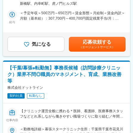
本部で決定した方針や新ルールの背景を説明し、現場で運用可能
む）
組織基盤強化に直接寄与できます。
新橋駅、内幸町駅、虎ノ門ヒルズ駅
な形まで伴走。
・現場困りごとの吸い上げと解消（ITインフラ対応含む）
＜予定年収＞500万円～650万円＜賃金形態＞月給制＜賃金内訳＞
■教育体制
スタッフの「やりづらさ」をヒアリングし、制度や環境の改善へ
月額（基本給）：307,700円～400,700円固定残業手当/月：
OJTを中心に現場運営や業務フローを段階的に習得できる環境を
繋げる。
給与
109,000円～141,000円（固定残業時間45時間0分/月）超過した時
用意しています。
具体例： 「PCが動かない」「プリンターが詰まった」「Wi-Fiが
間外労働の残業手当は追加支給＜月給＞416,700円～541,700円
遅い」といった現場トラブルへの一次対応。
（一律手当を含む）＜昇給有無＞有＜残業手当＞有賃金はあくま
■就業環境
・トラブル・インシデントの一次対応支援
でも目安の金額であり、選考を通じて上下する可能性がありま
年間休日126日、代休取得可、残業も削減傾向にあり、ワークラ
応募依頼する
クレームや現場トラブル発生時のサポートおよび事務長への報
気になる
す。月給(月額)は固定手当を含めた表記です。
イフバランスを保てます。
（エージェントサービス）
告。
（2）オペレーション管理・標準化
■想定されるキャリアパス
・予約・問診システムの最適化
医事課長として運営力・改善力を養い、将来的には事務長や本部
予約枠の調整、WEB問診項目の変更・メンテナンス。
管理職へのステップアップも可能です。
【千葉/幕張※転勤無】事務長候補（訪問診療クリニッ
・在庫管理・棚卸し実務の自走
ク）業界不問◎職員のマネジメント、育成、業務改善
医薬品、備品、物販品の在庫カウント、発注フローの最適化。
■企業の特徴/魅力
等
・各種承認システム（バクラク）の運用管理
事務長は今後営業や外部連携に注力予定であり、医事課長が課内
経費精算、支払い依頼のデジタル管理および承認フローの整備。
株式会社ドットライン
運営の中心となることで、組織全体の発展を目指します。
・リレーション構築（渉外業務）
契約社員
転勤なし
クリニックの価値を最大化するための外部組織との連携です。
変更の範囲：会社の定める業務
・外部業者・メーカーとの連携
清掃、廃棄物、保守点検、医療機器メーカー等との契約・折衝。
【クリニック運営全般に携わる＊医師、看護師、医療事務スタッ
・デベロッパー（イオン等）とのリレーション構築
フなどとれ系しながら働きやすい職場づくりに取り組む／年間休
管理事務所との定例連絡、防災訓練・イベント協力の窓口。
仕事内容
日120日・土日祝休】
・地域医療連携（病診連携）の推進
近隣の基幹病院や他クリニックへの挨拶回り、紹介フローの構
＜勤務地詳細＞幕張スタークリニック住所：千葉県千葉市花見川
【仕事内容】