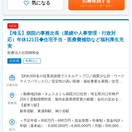
応募依頼する
■業務のポイント：
気になる
訪問診療を中心に、ターミナルケア・慢性疾患・精神疾患・認知
手当＞有＜給与補足＞■昇給有り（随時）■賞与なし賃金はあくま
（エージェントサービス）
・外来患者数は約320名/日、臨床数255床と比較的大規模で、地
症など幅広い疾患へ対応し、ご自宅での各種医療処置や検査が可
でも目安の金額であり、選考を通じて上下する可能性がありま
域医療の中心的役割を果たす病院です。一般病棟・回復期リハビ
能な体制を整えています。
す。月給(月額)は固定手当を含めた表記です。
リ病棟・療養病棟を備え、幅広い診療科を展開しています。
・組織の意思決定に自ら関わることができ、事業戦略にも直接携
■企業の特徴/魅力
NEW
われます。
“自分らしい生き方”を支える地域密着の訪問診療を展開し、働きや
【埼玉】病院の事務次長（業績や人事管理・行政対
・本部・診療部・看護部・診療技術部との連携が密に取れてお
すい環境と成長機会を両立しています。
り、病院の総務課としても院内改革に踏み出しやすい環境です。
応）年休121日◆住宅手当・医療費補助など福利厚生充
変更の範囲：会社の定める業務
実
■組織：30代の管理職が多数在籍しています。法人代表・病院長
医療法人社団桐和会
は40代、事務長は30代と若い組織です。
正社員
転勤なし
■キャリアアップ：やったことがしっかり評価される医療機関で
す。
例）
【約8,000名の従業員規模でスキルアップ◎／残業少な目・ワーク
2021年 MSW係長として入職
ライフバランス◎／安定性の高い医療・福祉事業を展開／住宅手
仕事内容
2022年 地域連携課 課長
当・寮社宅・退職金制度有】
2023年 経営管理室 室長
＜勤務地詳細＞タムスさくら病院川口住所：埼玉県川口市神戸
2024年 事務長
【業務概要】
258-1 受動喫煙対策：屋内全面禁煙変更の範囲：会社の定める事
江戸川区のタムスさくら病院川口（390床）の事務次長（管理
勤務地
業所
【最寄り駅】
■当院の特徴：
職）を募集いたします。
新井宿駅、東浦和駅、鳩ケ谷駅
・救急受け入れ件数については、令和4年は1,887件だったのが、
令和5年は3,334件と救急件数伸び率が県内トップを達成し、埼玉
【業務内容】
＜予定年収＞600万円～680万円＜賃金形態＞年俸制＜賃金内訳＞
県より令和6年度救急医療機関功労知事表彰をいただきました。
病院運営にかかる管理職業務を幅広く担っていただきます。
年額（基本給）：6,000,000円～6,800,000円＜月額＞500,000円
・救急だけでなく、外来数・手術件数も急上昇しており、地域に
■病院運営業務全般
給与
～566,666円（12分割）＜昇給有無＞有＜残業手当＞無＜給与補