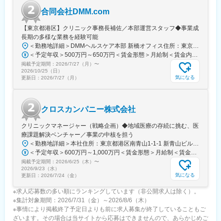
合同会社DMM.com
【東京都港区】クリニック事務長補佐／本部運営スタッフ◆事業成
長期の多様な業務を経験可能
＜勤務地詳細＞DMMヘルスケア本部 新橋オフィス住所：東京都港区西新橋2丁目8-6 住友不動産日比谷ビル4階受動喫煙対策：屋内全面禁煙変更の範囲：会社の定める事業所（リモートワーク含む）
＜予定年収＞500万円～650万円＜賃金形態＞月給制＜賃金内訳＞月額（基本給）：307,700円～400,700円固定残業手当/月：109,000円～141,000円（固定残業時間45時間0分/月）超過した時間外労働の残業手当は追加支給＜月給＞416,700円～541,700円（一律手当を含む）＜昇給有無＞有＜残業手当＞有賃金はあくまでも目安の金額であり、選考を通じて上下する可能性があります。月給(月額)は固定手当を含めた表記です。
掲載予定期間：
2026/7/27（月）
〜
2026/10/25（日）
気になる
更新日：
2026/7/27（月）
クロスカンパニー株式会社
クリニックマネージャー（戦略企画）◆地域医療の存続に挑む、医
療課題解決ベンチャー／事業の中核を担う
＜勤務地詳細＞本社住所：東京都港区南青山1-1-1 新青山ビル東館7F受動喫煙対策：屋内全面禁煙変更の範囲：会社の定める事業所（リモートワーク含む）
＜予定年収＞600万円～1,000万円＜賃金形態＞月給制＜賃金内訳＞月額（基本給）：428,571円～714,285円＜月給＞428,571円～714,285円＜昇給有無＞有＜残業手当＞有＜給与補足＞■賞与実績：年2回■残業手当賃金はあくまでも目安の金額であり、選考を通じて上下する可能性があります。月給(月額)は固定手当を含めた表記です。
掲載予定期間：
2026/6/25（木）
〜
2026/9/23（水）
気になる
更新日：
2026/7/24（金）
※求人応募数の多い順にランキングしています（非公開求人は除く）。
※集計対象期間：2026/7/31（金）～2026/8/6（木）
※事情により掲載終了予定日よりも前に求人募集が終了していることもご
ざいます。その場合は当サイトから応募はできませんので、あらかじめご