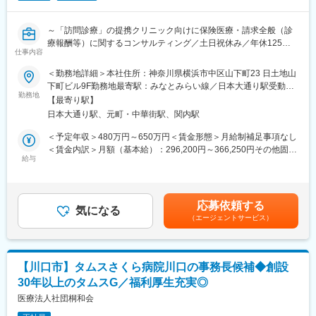
す。 今後も事業拡大の予定があり、専門知識やスキルを持つ方、
ケア病床44床 緩和ケア病床21床
新しいことに挑戦したい方を募集中です！
タムスグループでは、年齢や性別に関わらず8,000名以上の職員が
～「訪問診療」の提携クリニック向けに保険医療・請求全般（診
【従業員構成】
在籍しており、外国人職員や女性管理職も多数活躍しています。
療報酬等）に関するコンサルティング／土日祝休み／年休125日
・東京・埼玉・千葉に複数の病院・クリニック・介護施設・保育
仕事内容
副業OK、WワークOK、ブランクOKです。U・Iターンでご入社い
以上／関東・東海圏に21の医療法人と60のクリニックを擁する巨
園を運営しているため、活躍の場が多いことも当グループの特徴
ただいた方も多くいます。 多様な働き方を応援するタムスグルー
大メディカルサポートネットワーク～
＜勤務地詳細＞本社住所：神奈川県横浜市中区山下町23 日土地山
です。
プで、あなたの力を活かしてください。
下町ビル9F勤務地最寄駅：みなとみらい線／日本大通り駅受動喫
今後も事業拡大の予定があり、専門知識やスキルを持つ方、新し
【概要】
勤務地
煙対策：屋内全面禁煙
いことに挑戦したい方を募集中です！
【最寄り駅】
変更の範囲：会社の定める業務
提携しているクリニックに対して、訪問診療を主とする保険医
・タムスグループでは、年齢や性別に関わらず7,000名以上の職員
日本大通り駅、元町・中華街駅、関内駅
療・請求全般の運営サポートしていただく業務です。各クリニッ
が在籍しており、外国人職員や女性管理職も多数活躍していま
クに医療事務が在籍している為、各クリニックから上がってきた
＜予定年収＞480万円～650万円＜賃金形態＞月給制補足事項なし
す。
診療請求が正しいかのダブルチェックを行ったり、新人の医療事
＜賃金内訳＞月額（基本給）：296,200円～366,250円その他固定
副業OK、WワークOK、ブランクOKです。U・Iターンでご入社い
務の方へ研修実施、 新規開設クリニックへの電子カルテの導入支
給与
手当/月：46,300円～57,250円＜月給＞342,500円～423,500円＜
ただいた方も多くいます。多様な働き方を応援するタムスグルー
援など、幅広く対応いただきます。
昇給有無＞有＜残業手当＞有＜給与補足＞※上記年収は、経験に応
プで、あなたの力を活かしてください。
じ決定します。■昇級：年1回■賞与あり（2回）賃金はあくまでも
【職務詳細】
目安の金額であり、選考を通じて上下する可能性があります。月
【当社について】
応募依頼する
（1）保険診療
気になる
給(月額)は固定手当を含めた表記です。
1993年に初めてクリニックを開業し、現在ではグループ組織も含
（エージェントサービス）
・診療報酬内容の周知
め80以上の事業所を展開しています。東京・埼玉・千葉に病院、
・診療報酬請求に関する情報発信
クリニック、介護施設、訪問診療、認可保育園、乳児院などを運
・取引先に準じた保険請求業務の提案
営しています。地域の方に「まごころ」をもって「あんしん」を
（2）電子カルテ関連
お届けすることを理念としています。
【川口市】タムスさくら病院川口の事務長候補◆創設
・電子カルテの導入、運用支援
30年以上のタムスG／福利厚生充実◎
（3）行政関連
変更の範囲：会社の定める業務
・各種行政指導発生時における、事前対応や現地対応支援
医療法人社団桐和会
・事前提出書類の作成、監査前準備等