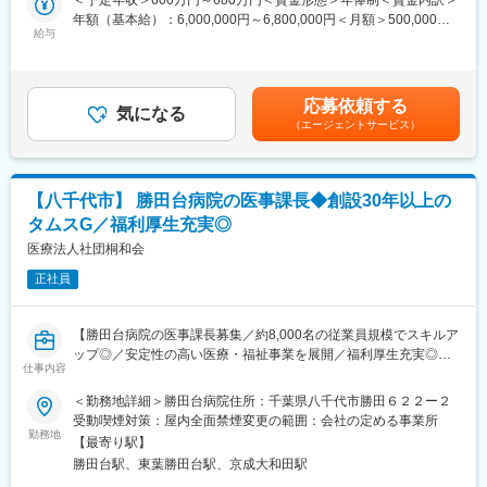
い、病院やグループ全体の理解を深めていただくこともありま
378床のケアミックス病院における事務次長業務
年額（基本給）：6,000,000円～6,800,000円＜月額＞500,000円
す。
・事務長補佐業務及び病院運営業務全般
給与
～566,666円（12分割）＜昇給有無＞有＜残業手当＞無＜給与補
※リモートワーク不可
・人事業務（採用、考課、配置、労務など人事関連業務全般）
足＞※上記給与は、処遇改善手当を含みます。※給与は、経験・ス
・行政対応（報告書作成等）
キル・保有資格などによって決定します。※交通費は規定に基づ
【従業員構成】
・病院経理
き、別途支給します。※年俸制のため賞与の支給はありません。賃
応募依頼する
＼活躍の場を多数ご用意しています／
・設備、備品管理
気になる
金はあくまでも目安の金額であり、選考を通じて上下する可能性
東京・埼玉・千葉に複数の病院・クリニック・介護施設・保育園
（エージェントサービス）
・苦情対応
があります。月給(月額)は固定手当を含めた表記です。
を運営しているため、活躍の場が多いことも当グループの特徴で
す。
【タムスさくら病院江戸川について】
今後も事業拡大の予定があり、専門知識やスキルを持つ方、新し
2013年7月開院した病床数378床のケアミックス病院です。
【八千代市】 勝田台病院の医事課長◆創設30年以上の
いことに挑戦したい方を募集中です！
■地域包括ケア病棟78床
タムスG／福利厚生充実◎
■回復期リハビリテーション病棟180床
変更の範囲：会社の定める業務
■医療療養病棟120床
医療法人社団桐和会
正社員
東京都から認知症疾患医療センターの認定も受けております。
患者さま・地域の医療ニーズに応えることでやりがいを感じなが
ら仕事ができる環境です。
【勝田台病院の医事課長募集／約8,000名の従業員規模でスキルア
ップ◎／安定性の高い医療・福祉事業を展開／福利厚生充実◎】
【従業員構成】
仕事内容
20代～50代まで活躍中！幅広い年代の方にご活躍いただいており
【業務内容】
＜勤務地詳細＞勝田台病院住所：千葉県八千代市勝田６２２ー２
ます。そして、子育てママや主婦（主夫）活躍中ですし、女性管
タムスグループの勝田台病院にて、 医事課長募集しております。
受動喫煙対策：屋内全面禁煙変更の範囲：会社の定める事業所
理職登用実績ありと性別問わず活躍しやすい職場環境です。
・医事課のマネジメント業務
勤務地
【最寄り駅】
・他部門との調整・決定事項の実行
【従業員構成】
勝田台駅、東葉勝田台駅、京成大和田駅
・医事課スタッフ労務管理・目標管理・評価
＼活躍の場を多数ご用意しています／