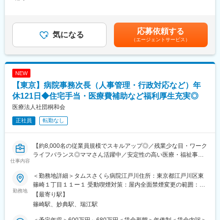
～458,333円（12分割）＜昇給有無＞有＜残業手当＞無＜給与補
・法人本部各部署及び病院幹部・役職者間の調整・業務支援
＼活躍の場を多数ご用意しています／
足＞※給与は、経験・スキル・保有資格などによって決定します。
・病院職員の人材マネジメント
タムスグループでは、年齢や性別に関わらず8,000名以上の職員が
※交通費は規定に基づき、別途支給します。※年俸制のため賞与の
・経営数値のデータ集計及び分析
在籍しており、外国人職員や女性管理職も多数活躍しています。
支給はありません。賃金はあくまでも目安の金額であり、選考を
・各病院の課題抽出及び法人上層部への提言
応募依頼する
副業OK、WワークOK、ブランクOKです。U・Iターンでご入社い
気になる
通じて上下する可能性があります。月給(月額)は固定手当を含めた
・病院の業務フロー導入支援から標準化の推進
ただいた方も多くいます。
（エージェントサービス）
表記です。
・新規病院の立ち上げ
・経営改善や病床獲得、行政対応
変更の範囲：会社の定める業務
・市場調査及び事業計画立案
NEW
・M&Aに関わる評価・検証
・M&A先医療機関の経営改善
【東京】病院事務次長（人事管理・行政対応など）年
・行政機関・地域関係者への渉外・調整活動及び届出
休121日◆住宅手当・医療費補助など福利厚生充実◎
・設計・ゼネコン等の選定と調整
医療法人社団桐和会
・医療機器・システム・什器備品等の選定及び導入までの管理
正社員
転勤なし
＜新規開設・増床＞
・各2次医療圏を中心とした市場調査及び事業計画立案
・M&Aに関わる評価・検証
【約8,000名の従業員規模でスキルアップ◎／残業少な目・ワーク
・行政機関・地域関係者への渉外・調整活動及び届出
ライフバランス◎ママさん活躍中／安定性の高い医療・福祉事業
仕事内容
・設計・ゼネコン等の選定と調整
を展開／住宅手当・寮社宅・退職金制度有】
・医療機器・システム・什器備品等の選定及び導入までの管理
＜勤務地詳細＞タムスさくら病院江戸川住所：東京都江戸川区東
・採用活動支援
【業務概要】
篠崎１丁目１１ー１ 受動喫煙対策：屋内全面禁煙変更の範囲：会
・地域医療機関への渉外・広報・営業活動、各種イベントの企画
江戸川区のケアミックス病院（378床）の事務管理職を募集いた
勤務地
社の定める事業所
【最寄り駅】
立案
します。
篠崎駅、妙典駅、瑞江駅
※これまでの業務経験によっては入社後、既存病院にて業務を行
【業務内容】
＜予定年収＞600万円～680万円＜賃金形態＞年俸制＜賃金内訳＞