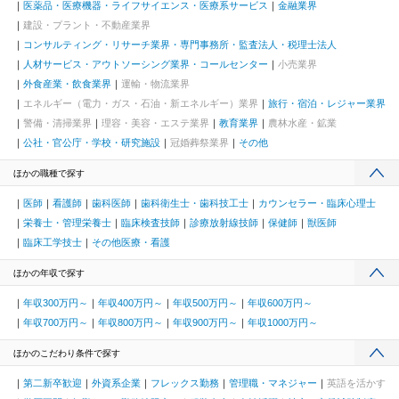
医薬品・医療機器・ライフサイエンス・医療系サービス
金融業界
建設・プラント・不動産業界
コンサルティング・リサーチ業界・専門事務所・監査法人・税理士法人
人材サービス・アウトソーシング業界・コールセンター
小売業界
外食産業・飲食業界
運輸・物流業界
エネルギー（電力・ガス・石油・新エネルギー）業界
旅行・宿泊・レジャー業界
警備・清掃業界
理容・美容・エステ業界
教育業界
農林水産・鉱業
公社・官公庁・学校・研究施設
冠婚葬祭業界
その他
ほかの職種で探す
医師
看護師
歯科医師
歯科衛生士・歯科技工士
カウンセラー・臨床心理士
栄養士・管理栄養士
臨床検査技師
診療放射線技師
保健師
獣医師
臨床工学技士
その他医療・看護
ほかの年収で探す
年収300万円～
年収400万円～
年収500万円～
年収600万円～
年収700万円～
年収800万円～
年収900万円～
年収1000万円～
ほかのこだわり条件で探す
第二新卒歓迎
外資系企業
フレックス勤務
管理職・マネジャー
英語を活かす