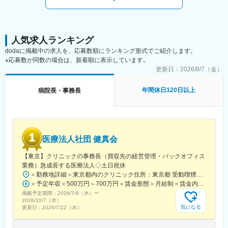
ら仕事ができる環境です。
【福利厚生】
大手医療・福祉グループの”タムスグループ”だからこその『働きや
すさ』をご用意しています！
人気求人ランキング
・ご自身とご家族の医療費補助（グループ医療機関利用）
dodaに掲載中の求人を、応募数順にランキング形式でご紹介します。
・歯のホワイトニング、白玉注射、医療ダイエットなど自費診療
※応募数が同数の場合は、新着順に表示しています。
の社員割引
更新日：
2026/8/7（金）
・住宅手当、単身寮完備
・スキルアップのための研修や資格取得支援あり
年間休日120日以上
病院長・事務長
・頑張りを見逃さない風土！待遇や給与にしっかり反映◎
※各項目規定あり
【当社について】
・1993年に初めてクリニックを開業し、現在ではグループ組織も
医療法人社団 健真会
含め90以上の事業所を展開しています。
・東京・埼玉・千葉に病院、クリニック、介護施設、訪問診療、
【東京】クリニックの事務長（買収先の経営管理・バックオフィス
認可保育園、乳児院などを運営しています。
業務）急成長する医療法人◇土日祝休
・地域の方に「まごころ」をもって「あんしん」をお届けするこ
＜勤務地詳細＞東京都内のクリニック住所：東京都 受動喫煙対策：敷地内全面禁煙変更の範囲：会社の定める事業所
とを理念としています。
＜予定年収＞500万円～700万円＜賃金形態＞月給制＜賃金内訳＞月額（基本給）：350,000円～500,000円＜月給＞350,000円～500,000円＜昇給有無＞有＜残業手当＞有賃金はあくまでも目安の金額であり、選考を通じて上下する可能性があります。月給(月額)は固定手当を含めた表記です。
掲載予定期間：
変更の範囲：会社の定める業務
2026/7/9（木）
〜
2026/10/7（水）
気になる
更新日：
2026/7/22（水）