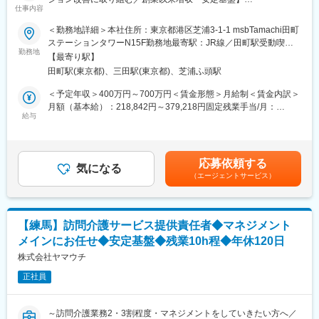
スタッフ育成にも関われるため、キャリアアップにつながりま
仕事内容
1→100のスケーリング、両方のフェーズを経験することができま
す。
す。今後の展開においては、社会性と市場性の両立が求められる
■業務内容：
＜勤務地詳細＞本社住所：東京都港区芝浦3-1-1 msbTamachi田町
■教育体制
チャレンジングな環境で、自ら事業成長を牽引できるポジション
・支援先医療機関に対する医事支援及び収益改善コンサルティン
ステーションタワーN15F勤務地最寄駅：JR線／田町駅受動喫煙
3KM研修や実務研修、e-ラーニングなど継続的な学習環境があり
となっています。
グ
勤務地
対策：屋内全面禁煙変更の範囲：会社の定める事業所
ます。管理者ライセンス研修も用意し、成長をサポートします。
【最寄り駅】
・全国130拠点以上の支援先医療機関を対象に、医事業務の専門
■就業環境
田町駅(東京都)、三田駅(東京都)、芝浦ふ頭駅
変更の範囲：会社の定める業務
家として、安定的で収益性の高い体制を構築するためのコンサル
完全週休2日制、年間休日120日、残業月平均10時間程度。有給や
ティング、および実務支援を包括的に行う。
＜予定年収＞400万円～700万円＜賃金形態＞月給制＜賃金内訳＞
リフレッシュ休暇も取得しやすい環境です。
月額（基本給）：218,842円～379,218円固定残業手当/月：
■想定されるキャリアパス
■具体的な業務内容：
給与
50,658円～87,782円（固定残業時間30時間0分/月）超過した時間
主任ケアマネージャー・管理者経験を活かし、エリアマネージャ
1.収益改善コンサルティング
外労働の残業手当は追加支給＜月給＞269,500円～467,000円（一
ーや本部職など、さらなるキャリア形成も目指せます。
・診療報酬改定に伴う影響分析と、増収に繋がる施設基準取得や
律手当を含む）＜昇給有無＞有＜残業手当＞有＜給与補足＞■報酬
■企業の特徴/魅力
各種加算算定の提案・実行支援
改定：年2回（4月・10月）※年収は経験や能力などを考慮し、当
地域密着型で、ご利用者様とじっくり向き合いながらサービスを
応募依頼する
・レセプトデータや各種経営指標を分析し、算定漏れの特定や収
気になる
社規定により決定※管理職採用の場合、通勤交通費・残業手当は給
提供。福利厚生や表彰制度も充実し、安心して長く働ける環境で
（エージェントサービス）
益改善ポイントを抽出し、改善策を提示
与に含む※一部、等級によって業績評価が年1回の場合あり賃金は
す。
2．医事業務のオペレーション改善
あくまでも目安の金額であり、選考を通じて上下する可能性があ
・体制構築サポートとハンズオン型の実務支援
ります。月給(月額)は固定手当を含めた表記です。
変更の範囲：会社の定める業務
・拠点ごとの業務改善：
【練馬】訪問介護サービス提供責任者◆マネジメント
└各医療機関の医事業務の課題を特定し、業務標準化支援
メインにお任せ◆安定基盤◆残業10h程◆年休120日
└電子カルテやシステムの活用促進による業務効率化の推進
・現場スタッフに対する人材育成・教育：
株式会社ヤマウチ
└支援先医療機関の医事スタッフに対する研修プログラムの企
正社員
画・運営
└OJTを通じた実践的な指導や、業務マニュアルの作成・展開に
・法人を横断した新スキームの構築：
～訪問介護業務2・3割程度・マネジメントをしていきたい方へ／