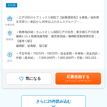
【タムスグループ法人本部について】
含め90以上の事業所を展開しています。
・法人本部は事業推進やバックオフィス機能を担う「管理本部」
正社員
・東京・埼玉・千葉に病院、クリニック、介護施設、訪問診療、
と各事業を支える「事業本部」の2本部制を敷いています。
認可保育園、乳児院などを運営しています。
・安定や堅いといったイメージの強い医療介護業界ですが、当社
～江戸川区のケアミックス病院で【副看護部長】を募集／福利厚
はベンチャー的な要素が強く、服装は自由、年功序列でもありま
変更の範囲：会社の定める業務
生充実◎／創設から30年以上のタムスグループ～
せん。各部署には30代のマネージャーや課長など管理職も多く、
仕事内容
アグレッシブで風通しの良い職場です。
【業務内容】
＜勤務地詳細＞タムスさくら病院江戸川住所：東京都江戸川区東
江戸川区のケアミックス病院で副看護部長（管理職）を募集して
【ポジション魅力】
篠崎1-11-1 勤務地最寄駅：都営新宿線／篠崎駅受動喫煙対策：敷
おります。
・事業本部には病院事業部、介護事業部、保育事業部、クリニッ
勤務地
地内全面禁煙変更の範囲：会社の定める事業所
【最寄り駅】
・回復期リハ、地域包括ケア、緩和ケア、療養病棟の病棟管理業
ク事業部、在宅医療事業部、給食栄養事業部の6つの事業部があ
篠崎駅、妙典駅、瑞江駅
務
り、各専門職が本部の立場から拠点を管掌しています。事業部で
・看護部全体の管理業務
の経験を通してタムスグループ総合職として幅広い知見を深めて
＜予定年収＞700万円～780万円＜賃金形態＞年俸制＜賃金内訳＞
・地域連携業務
いただけます。
年額（基本給）：7,000,000円～7,800,000円＜月額＞583,333円
・採用業務
給与
～650,000円（12分割）＜昇給有無＞有＜残業手当＞無＜給与補
・看護学生実習指導
【ワークライフバランスが整う環境】
足＞※給与は、経験・スキル・保有資格などによって決定します。
・その他人員マネジメント、人事考課、研修実施など
※リモートワーク不可
※上記給与は、処遇改善手当を含みます。※交通費は規定に基づ
・育休復帰率98.0%／2025年度となっており、女性も活躍できる
き、別途支給します。※年俸制のため賞与の支給はありません。賃
応募依頼する
【タムスさくら病院江戸川について】
環境です。
気になる
金はあくまでも目安の金額であり、選考を通じて上下する可能性
（エージェントサービス）
病床数378床のケアミックス病院です。
・また、有給休暇と土日を繋げて連続した休暇を取得することも
があります。月給(月額)は固定手当を含めた表記です。
・回復期リハビリテーション病棟226床
できます！
・医療療養病棟60床
普段から有給休暇を取得しやすい環境なので、お子様の行事等へ
・地域包括ケア病棟92床
の参加や趣味の時間を充実させることができます。
東京都から認知症疾患医療センターの認定も受けております。
さらに25件読み込む
患者さま・地域の医療ニーズに応えることでやりがいを感じなが
変更の範囲：会社の定める業務