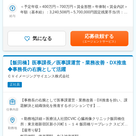
策：屋内全面禁煙変更の範囲：会社の定める事業所
【業務内容】
課題に対して柔軟に対応、着実に売り上げを伸ばしています。
＜予定年収＞400万円～700万円＜賃金形態＞年俸制＜賃金内訳＞
《入社すぐお任せすること》
年額（基本給）：3,240,508円～5,700,000円固定残業手当/月：
■診療アシスタント業務：
＜望むキャリアを実現できる制度＞
給与
63,291円～79,125円（固定残業時間30時間0分/月）超過した時間
医師・看護師に同行し、患者様のご自宅や施設を訪問し、物品管
1つの医療法人の運営マネージャーをご経験いただいた後、複数の
外労働の残業手当は追加支給＜月額＞333,333円～554,125円（12
理や事務作業・送迎業務などを行います。
医療法人のマネジメントをお任せします。
分割）（一律手当を含む）＜昇給有無＞有＜残業手当＞有＜給与
その他、本社の企画・事業立ち上げ・海外進出など、様々なキャ
補足＞※ご経験や現年収を考慮し決定いたします。■昇給：有＜年
応募依頼する
■集患活動：
リアパスがございます。「DREAM」という社内異動の公募制度が
気になる
収500万円までの場合＞基本給＋固定残業代30時間分 ※固定残業
（エージェントサービス）
エリアマーケティング戦略、各種施設への訪問、PR活動、勉強会
あり、「これを解決したい」という思いがあればご自身がやりた
超過分は別途支給＜年収500万以上の場合＞■年俸基本給：
企画など、利用いただく患者様の集客活動を行います。
いことを実現できる文化です。
312,500円～475,000円■業績給（月額25％）：104,167円～
145,834円賃金はあくまでも目安の金額であり、選考を通じて上
《入社1～2年後にお任せすること》
【研修制度について】
下する可能性があります。月給(月額)は固定手当を含めた表記で
【飯田橋】医事課長／医事課運営・業務改善・DX推進
■マネジメント：メンバー育成や労務管理、業務改善など
入社後は、座学や現場でのOJT研修、一部社内研修も実施してお
す。
◆事務長の右腕として活躍
■業務オペレーションの改善：業務フローの見直し、改善提案・実
ります。業界未経験からでも活躍いただけるようサポート体制も
行
ＣＶイメージングサイエンス株式会社
整っております。
■関連事業所との連携：患者様のご家族、地域の関連職種（訪問看
正社員
護・薬局・ケアマネージャー・介護施設など）との患者情報の共
【働き方】
有、対応依頼、情報交換
年間休日122日・土日祝休みのため、しっかりお休みは取得いた
だけます。
【事務長の右腕として医事課運営・業務改善・DX推進を担い、課
【研修体制】
残業時間は繁閑差がございますが、基本20時間程度です。
題解決と組織強化を推進するポジションです】
OJT研修をメインに、先輩社員がしっかりサポートします。ま
仕事内容
た、マネジメントに上がる前には事務長研修等、各フェーズに応
【配属先について】
■業務概要
＜勤務地詳細＞医療法人社団CVIC 心臓画像クリニック飯田橋住
じて研修をご用意しています。
全国転勤が前提となりますので、転勤が可能な方が対象となりま
当社の医事課長として、医事課運営全般および業務改善、DX推
所：東京都新宿区新小川町１－１４ 飯田橋リープレック スビズ
■現場研修（診療アシスタントや相談員業務など、現場を学んでい
す。
進、メンバーマネジメントに携わっていただきます。事務長の右
勤務地
4F受動喫煙対策：敷地内全面禁煙変更の範囲：会社の定める事業
ただくための研修です）
【最寄り駅】
※初任地確約は難しいため、ご了承くださいませ。
腕となり、業務の平準化や効率化をリードし、組織全体のパフォ
所（リモートワーク含む）
■事務長（マネージャー）研修