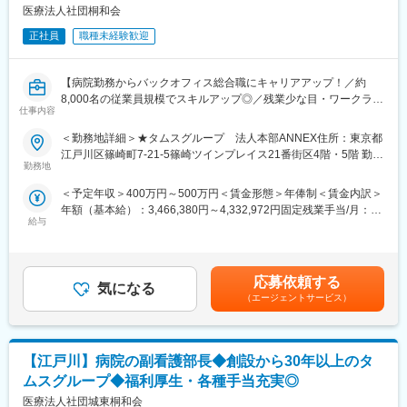
医療法人社団桐和会
【福利厚生】
正社員
職種未経験歓迎
大手医療・福祉グループの”タムスグループ”だからこその『働きや
すさ』をご用意しています！
・ご自身とご家族の医療費補助（グループ医療機関利用）
【病院勤務からバックオフィス総合職にキャリアアップ！／約
・歯のホワイトニング、白玉注射、医療ダイエットなど自費診療
8,000名の従業員規模でスキルアップ◎／残業少な目・ワークライ
の社員割引
仕事内容
フバランス◎／安定性の高い医療・福祉事業を展開／住宅手当・
・住宅手当、単身寮完備
寮社宅・退職金制度有】
＜勤務地詳細＞★タムスグループ 法人本部ANNEX住所：東京都
・スキルアップのための研修や資格取得支援あり
江戸川区篠崎町7-21-5篠崎ツインプレイス21番街区4階・5階 勤務
・頑張りを見逃さない風土！待遇や給与にしっかり反映◎
【はじめに】
勤務地
地最寄駅：都営新宿線／篠崎駅受動喫煙対策：屋内全面禁煙変更
※各項目規定あり
事業拡大を続けるタムスグループの基幹事業を支える病院事業部
の範囲：会社の定める事業所
＜予定年収＞400万円～500万円＜賃金形態＞年俸制＜賃金内訳＞
にて総合職を募集します。今後も病院事業は拡大予定であり、事
【従業員構成】
年額（基本給）：3,466,380円～4,332,972円固定残業手当/月：
業を支える幹部候補である総合職を募集します。
・タムスグループは、幅広い年代の方に活躍していただいており
給与
44,469円～55,586円（固定残業時間20時間0分/月）超過した時間
※病院での勤務経験があればどなたでもご応募可能です！
ます。
外労働の残業手当は追加支給＜月額＞333,334円～416,667円（12
・ そして、子育て中の方や主婦（主夫）も活躍中で、女性管理職
分割）（一律手当を含む）＜昇給有無＞有＜残業手当＞有＜給与
【業務概要】
登用実績ありと性別問わず活躍しやすい職場環境です。
補足＞※給与は経験やスキルに応じて算定いたします。※昇給：年
・まずはグループ内の病院へ配属となり、病院内で総合職として
応募依頼する
・ 副業OK、WワークOK、もちろんブランクOKです。U・Iターン
気になる
1回※賞与：年俸制につき賞与の支給なし賃金はあくまでも目安の
様々な経験を積んでいただきます。
（エージェントサービス）
でご入社いただいた方も多くいらっしゃいます。
金額であり、選考を通じて上下する可能性があります。月給(月額)
・病院内外での配置転換で適性を見つけ、各病院での管理職を目
・ 私たちは創業30年で従業員8,000名以上にまで成長しました。
は固定手当を含めた表記です。
指す方、
これからもあらゆる方が活躍しやすい環境を整え、成長を続ける
経験を積んだ後に経営的目線を持って病院事業部で各病院を統括
タムスグループで、あなたのチカラを活かしてください。
【江戸川】病院の副看護部長◆創設から30年以上のタ
する立場となる方、など「病院」を軸にキャリアアップをしてい
ただきます。
ムスグループ◆福利厚生・各種手当充実◎
【当社について】
医療法人社団城東桐和会
・1993年に初めてクリニックを開業し、現在ではグループ組織も