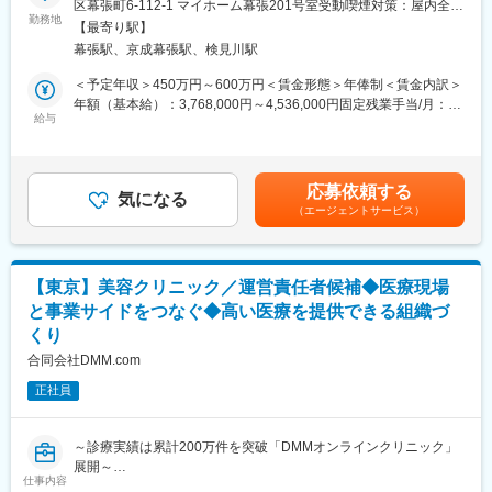
築。
区幕張町6-112-1 マイホーム幕張201号室受動喫煙対策：屋内全面
訪問診療クリニックの事務長候補として、クリニック運営全般に
勤務地
禁煙変更の範囲：会社の定める事業所
【最寄り駅】
携わっていただきます。
■業務の魅力
幕張駅、京成幕張駅、検見川駅
医師や看護師、医療事務スタッフなど多職種と連携しながら、よ
2030年までに売上1000億円の到達をミニマムラインの目標にして
り良い診療体制づくりや働きやすい職場づくりを支える業務で
おり、現在に至るまで計画値以上のスピードで成長しています。
＜予定年収＞450万円～600万円＜賃金形態＞年俸制＜賃金内訳＞
す。
これからはオンライン診療事業だけではなく新たに立ち上げた複
年額（基本給）：3,768,000円～4,536,000円固定残業手当/月：
給与
数の新規事業を伸ばしていくところで、まさに「第二創業期」と
106,000円～127,000円（固定残業時間45時間0分/月）超過した時
＜主な業務＞
も呼べるフェーズにあります。
間外労働の残業手当は追加支給＜月額＞420,000円～505,000円
・職員のマネジメント、育成、面談対応
このタイミングでご参画いただくことで、0→1の立ち上げと
（12分割）（一律手当を含む）＜昇給有無＞有＜残業手当＞有＜
・業務改善や運営体制の整備
1→100のスケーリング、両方のフェーズを経験することができま
給与補足＞※経験・スキルにより決定します。賃金はあくまでも目
応募依頼する
・地域の医療機関や関係機関との連携、関係構築
気になる
す。今後の展開においては、社会性と市場性の両立が求められる
安の金額であり、選考を通じて上下する可能性があります。月給
（エージェントサービス）
・広報活動や地域への情報発信
チャレンジングな環境で、自ら事業成長を牽引できるポジション
(月額)は固定手当を含めた表記です。
・クリニックの実績管理、数値管理
となっています。
・医師やスタッフの業務サポート
医療業界未経験の方も、これまでのマネジメント経験やコミュニ
■想定されるキャリアパス
【東京】美容クリニック／運営責任者候補◆医療現場
ケーション力を活かしてご活躍いただけます。
事務長や本部マネジメント、新規事業推進など多様なキャリア構
と事業サイドをつなぐ◆高い医療を提供できる組織づ
入職後は先輩社員がサポートしながら、クリニック運営に必要な
築が可能です。
くり
知識を少しずつ身につけていただきますのでご安心ください。
医師、看護師、アシスタント、医療事務など様々な職種と関わり
変更の範囲：会社の定める業務
合同会社DMM.com
ながら、多くの学びや成長を実感できる環境です。
正社員
【ポイント】
≪現場に近い立場でクリニック運営に携われます≫
～診療実績は累計200万件を突破「DMMオンラインクリニック」
スタッフとの面談やフォロー、業務改善の提案、地域との連携な
展開～
ど、人と関わる機会の多いポジションです。
仕事内容
決められた業務をこなすだけではなく、「もっとこうしたら良く