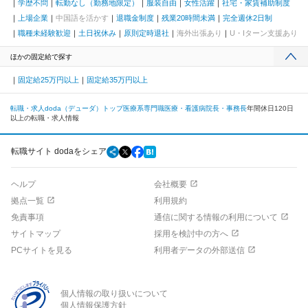
学歴不問
転勤なし（勤務地限定）
服装自由
女性活躍
社宅・家賃補助制度
上場企業
中国語を活かす
退職金制度
残業20時間未満
完全週休2日制
職種未経験歓迎
土日祝休み
原則定時退社
海外出張あり
U・Iターン支援あり
ほかの固定給で探す
固定給25万円以上
固定給35万円以上
転職・求人doda（デューダ）トップ
医療系専門職
医療・看護
病院長・事務長
年間休日120日
以上の転職・求人情報
転職サイト dodaをシェア
ヘルプ
会社概要
拠点一覧
利用規約
免責事項
通信に関する情報の利用について
サイトマップ
採用を検討中の方へ
PCサイトを見る
利用者データの外部送信
個人情報の取り扱いについて
個人情報保護方針