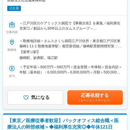
医療法人社団城東桐和会
り良いクリニック運営体制の構築を担っていただきます。
■採用や調整業務の経験を活かしたい方も歓迎します。
正社員
【エリア】江戸川区・葛飾区・江東区・足立区・川口市・府中市
～江戸川区のケアミックス病院で【事務次長】を募集／福利厚生
【診療科目】総合診療・小児科・耳鼻咽喉科・歯科・眼科
充実◎／創設から30年以上のタムスグループ～
仕事内容
【従業員構成】
【業務内容】
＼活躍の場を多数ご用意しています／
＜勤務地詳細＞タムスさくら病院江戸川住所：東京都江戸川区東
江戸川区のケアミックス病院（378床）の事務次長を募集してい
東京・埼玉・千葉に複数の病院・クリニック・介護施設・保育園
篠崎1-11-1 勤務地最寄駅：都営新宿線／篠崎駅受動喫煙対策：敷
ます。
を運営しているため、活躍の場が多いことも当グループの特徴で
勤務地
地内全面禁煙変更の範囲：会社の定める事業所
【最寄り駅】
・事務長補佐業務及び病院運営業務全般
す。
篠崎駅、妙典駅、瑞江駅
・人事業務（採用、考課、配置、労務など人事関連業務全般）
今後も事業拡大の予定があり、専門知識やスキルを持つ方、新し
・行政対応（報告書作成等）
いことに挑戦したい方を募集中です！
＜予定年収＞600万円～680万円＜賃金形態＞年俸制＜賃金内訳＞
・病院経理
年額（基本給）：6,000,000円～6,800,000円＜月額＞500,000円
・設備、備品管理
タムスグループでは、年齢や性別に関わらず8,000名以上の職員が
給与
～566,666円（12分割）＜昇給有無＞有＜残業手当＞無＜給与補
・苦情対応
在籍しており、外国人職員や女性管理職も多数活躍しています。
足＞※給与は、経験・スキル・保有資格などによって決定します。
副業OK、WワークOK、ブランクOKです。U・Iターンでご入社い
※上記給与は、処遇改善手当を含みます。※交通費は規定に基づ
【タムスさくら病院江戸川について】
ただいた方も多くいます。
き、別途支給します。※年俸制のため賞与の支給はありません。賃
応募依頼する
病床数378床のケアミックス病院です。
※リモートワーク不可
気になる
金はあくまでも目安の金額であり、選考を通じて上下する可能性
（エージェントサービス）
・回復期リハビリテーション病棟226床
があります。月給(月額)は固定手当を含めた表記です。
・医療療養病棟60床
変更の範囲：会社の定める業務
・地域包括ケア病棟92床
東京都から認知症疾患医療センターの認定も受けております。
【東京／医療従事者歓迎】バックオフィス総合職＜医
患者さま・地域の医療ニーズに応えることでやりがいを感じなが
療法人の幹部候補＞◆福利厚生充実◎◆年休121日
ら仕事ができる環境です。