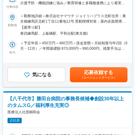
└複数の医療法人の医事業務を集約・標準化するBPOスキームを
介護予防・機能訓練に強み／教育研修と多職種連携により着実な
構築
仕事内容
キャリア形成が可能です～
■業務概要
＜勤務地詳細＞株式会社ヤマウチ ジョイリハプラス北町住所：東
■この仕事の面白さ：
当社が運営する訪問介護事業所『ジョイリハ ヘルパーステーショ
京都練馬区北町1丁目11番地12号 受動喫煙対策：屋内全面禁煙変
・圧倒的な経験値と専門性の深化:
ン』にて、サービス提供責任者としてヘルパーの指導・育成、訪
勤務地
更の範囲：会社の定める事業所
└多種多様な機能を持つ医療機関の医事業務に関わることができ
【最寄り駅】
問介護計画書の作成、コーディネート業務、介護実務など幅広い
ます。
東武練馬駅、上板橋駅、平和台駅(東京都)
業務を担当します。ご利用者様が住み慣れた地域で自立した生活
・コンサルタント・教育者へのキャリアシフト:
を続けられるよう、質の高い支援を提供することがミッションで
＜予定年収＞450万円～480万円＜賃金形態＞月給制賞与年2回（6
└一人の実務担当者から、課題を解決に導く「コンサルタン
す。
月・12月）／年間基礎額 870,000円～990,000円。残業手当は含
ト」、後進を育てる「教育者」へと、キャリアの幅を大きく広げ
■業務詳細
給与
まない。＜賃金内訳＞月額（基本給）：291,000円～330,000円＜
ることができます。
・ケアマネジメント業務（訪問介護計画書作成、モニタリング、
月給＞291,000円～330,000円＜昇給有無＞有＜残業手当＞有＜給
・経営に直結するやりがい:
サービス担当者会議出席）
与補足＞年齢、経験、能力を考慮のうえ決定賃金はあくまでも目
└提案や支援が、医療機関の収益改善という目に見える成果に繋
・ヘルパースタッフへの指導・育成、シフト管理、同行訪問
安の金額であり、選考を通じて上下する可能性があります。月給
がり、経営に直接貢献しているという強い手応えを感じられま
応募依頼する
・ご利用者様への訪問介護業務（全体業務の2～3割／身体介護・
気になる
(月額)は固定手当を含めた表記です。
す。
（エージェントサービス）
生活援助等）
・地域医療・福祉機関や自社専門職との連携、情報共有
■株式会社シーユーシーとは：
・店舗運営業務（記録管理、サービス品質向上への取り組み等）
私たちCUCグループは、世の中にあるさまざまな医療の「負」の
■扱うサービス
解決に取り組んでいる企業です。「住み慣れた家で最期まで過ご
【八千代市】勝田台病院の事務長候補◆創設30年以上
介護予防・機能訓練に特化したデイサービス事業のノウハウを活
したい」と願う人々の理想を叶える在宅医療事業から、地域の病
のタムスG／福利厚生充実◎
かし、利用者様の身体機能維持や重度化防止を目指したサービス
院の健全な運営を支える経営支援事業、最近では新型コロナウイ
を提供します。
医療法人社団桐和会
ルスの感染拡大を防ぐための新規事業や、ベトナム・インドネシ
■組織構成
アでの海外事業まで。人々が医療を必要とするあらゆるフェーズ
正社員
ヘルパー・管理者・多職種連携スタッフで構成され、チームで支
で、幅広い事業を提供している会社です。
え合う環境です。
■業務の魅力