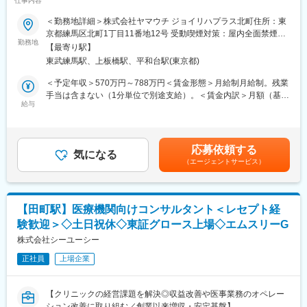
仕事内容
■業務概要
・現場課題・改善提案のフィードバック
当社が運営する『ジョイリハ ケアプランセンター』にて、主任介
＜勤務地詳細＞株式会社ヤマウチ ジョイリハプラス北町住所：東
・医療品質と事業性を両立するための調整
護支援専門員としてご利用者様へのケアマネジメント業務全般お
京都練馬区北町1丁目11番地12号 受動喫煙対策：屋内全面禁煙変
・プロジェクト推進
よび管理者業務を担います。練馬・板橋エリアを中心に、ご利用
勤務地
更の範囲：会社の定める事業所
・医療と事業双方の視点を踏まえた意思決定支援
【最寄り駅】
者様が住み慣れた地域で自分らしく過ごすことができるよう支援
東武練馬駅、上板橋駅、平和台駅(東京都)
し、スタッフの育成や組織運営にも主体的に関わります。
〇事業運営・売上管理
■業務詳細
＜予定年収＞570万円～788万円＜賃金形態＞月給制月給制。残業
・毎月の売上目標を踏まえたクリニック運営
・ご利用者様へのケアプラン作成、給付管理、モニタリング等の
手当は含まない（1分単位で別途支給）。＜賃金内訳＞月額（基本
・患者数・契約数・客単価など各種KPIのモニタリング
実務
給与
給）：381,500円～533,500円＜月給＞381,500円～533,500円＜
・売上向上に向けた課題分析および改善施策の企画・実行
・地域包括支援センターや医療機関との連携、地域ケア会議への
昇給有無＞有＜残業手当＞有＜給与補足＞年齢、経験、能力を考
・医療品質を維持しながら持続的な事業成長を実現するための運
参加
慮のうえ決定。賞与年2回（6月・12月支給）。賃金はあくまでも
営改善
・所属ケアマネージャーへの指導・育成、新人研修の実施
目安の金額であり、選考を通じて上下する可能性があります。月
応募依頼する
・同行訪問やケアマネジメント業務のサポート
気になる
給(月額)は固定手当を含めた表記です。
〇組織づくり
（エージェントサービス）
・居宅介護事業全体の管理・運営
・チームマネジメント
・店舗運営、サービス品質向上に向けた業務全般
・関係者との調整・合意形成
■扱うサービス
・業務改善の推進
介護予防・機能訓練に特化したデイサービス『ジョイリハ』のノ
・運営ルール・標準フローの整備
【田町駅】医療機関向けコンサルタント＜レセプト経
ウハウを活かし、質の高い居宅介護支援サービスを展開していま
験歓迎＞◇土日祝休◇東証グロース上場◇エムスリーG
す。
■ポジションの魅力・今ジョインする意義：
■組織構成
株式会社シーユーシー
2030年までに売上2,000億円の到達をミニマムラインの目標にし
専門職が多数在籍し、ケアマネージャー同士や他職種と連携しな
ており、現在に至るまで計画値以上のスピードで成長していま
正社員
上場企業
がら、ご利用者様の自立支援・重度化防止を目指すチーム体制で
す。これからはオンライン診療事業だけではなく新たに立ち上げ
す。
た複数の新規事業を伸ばしていくところで、まさに「第二創業
■業務の魅力
期」とも呼べるフェーズにあります。
【クリニックの経営課題を解決◎収益改善や医事業務のオペレー
多職種連携により幅広い知見を得られ、管理者として組織運営や
このタイミングでご参画いただくことで、0→1の立ち上げと
ション改善に取り組む／創業以来増収・安定基盤】