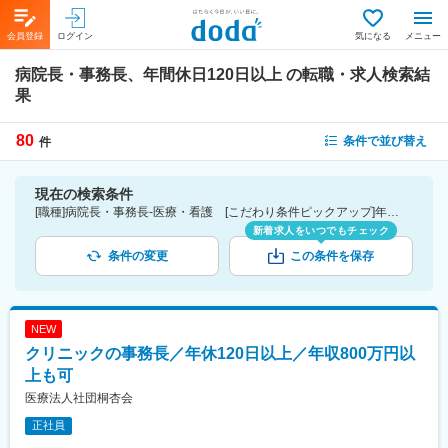
会員登録
ログイン
気になる
メニュー
病院長・事務長、年間休日120日以上
の転職・求人検索結
果
80
条件で並び替え
件
現在の検索条件
[職種]病院長・事務長-医療・看護 [こだわり条件ピックアップ]年間休日120日以上 [詳細条件](休日・働き方)年間休日120日以上
新着求人をいつでもチェック
条件の変更
この条件を保存
NEW
クリニックの事務長／年休120日以上／年収800万円以
上も可
医療法人社団桐杏会
正社員