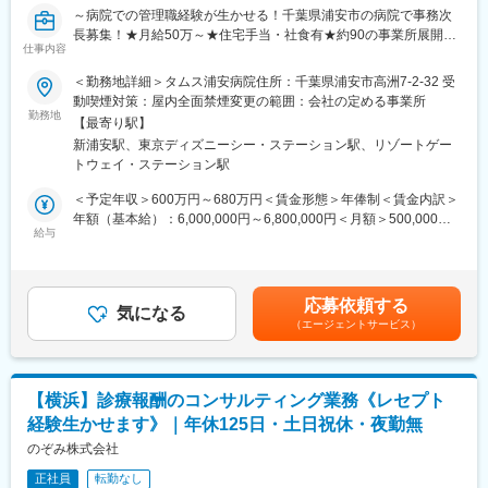
外科・整形外科・形成外科・泌尿器科
～病院での管理職経験が生かせる！千葉県浦安市の病院で事務次
リハビリテーション科・人間ドック脳ドック・専門外来
長募集！★月給50万～★住宅手当・社食有★約90の事業所展開タ
※2026年6月30日より医療法人社団桐和会に譲受され、タムスグル
仕事内容
ムスG～
ープ10番目の病院として仲間入りしました
＜勤務地詳細＞タムス浦安病院住所：千葉県浦安市高洲7-2-32 受
【業務内容】
動喫煙対策：屋内全面禁煙変更の範囲：会社の定める事業所
【福利厚生】
千葉県浦安市の地域に根ざした病院で事務管理職を募集していま
勤務地
通勤交通費支給
【最寄り駅】
す。
昇給
新浦安駅、東京ディズニーシー・ステーション駅、リゾートゲー
＼事務長補佐業務全般をお任せします／
退職金制度
トウェイ・ステーション駅
・事務長補佐業務及び病院運営業務全般
再雇用制度/65歳まで（定年60歳：例外事由1号 ）
・人事業務（採用、考課、配置、労務など人事関連業務全般）
＜予定年収＞600万円～680万円＜賃金形態＞年俸制＜賃金内訳＞
住宅手当（上限3万円）
・行政対応（報告書作成等）
年額（基本給）：6,000,000円～6,800,000円＜月額＞500,000円
単身寮
・病院経理
給与
～566,666円（12分割）＜昇給有無＞有＜残業手当＞無＜給与補
産休育休
・設備、備品管理
足＞※給与は、経験・スキル・保有資格などによって決定します。
医療費補助制度
・苦情対応
※上記給与は、処遇改善手当を含みます。※交通費は規定に基づ
人間ドック無料
き、別途支給します。※年俸制のため賞与の支給はありません。賃
ハラスメント相談窓口
応募依頼する
【タムス浦安病院について】
気になる
金はあくまでも目安の金額であり、選考を通じて上下する可能性
従業員向けメンタルヘルス窓口
（エージェントサービス）
浦安市、千葉大学医学部附属病院との連携のもと2019年に誕生し
があります。月給(月額)は固定手当を含めた表記です。
Amazonビジネス割引
ました。
社食あり
浦安市と千葉大学医学部附属病院、そして城東桐和会が連携し、
※各項目規定あり
亜急性期、回復期～慢性期といった急性期以降の医療を守備範囲
【横浜】診療報酬のコンサルティング業務《レセプト
とした病院を立ち上げました。
【従業員構成】
経験生かせます》｜年休125日・土日祝休・夜勤無
＼活躍の場を多数ご用意しています／
【病院概要】
のぞみ株式会社
東京・埼玉・千葉に複数の病院・クリニック・介護施設・保育園
診療科：内科 リハビリテーション科 緩和ケア内科 精神科
を運営しているため、活躍の場が多いことも当グループの特徴で
正社員
転勤なし
病床数：119床 回復期リハビリテーション病床134床 地域包括