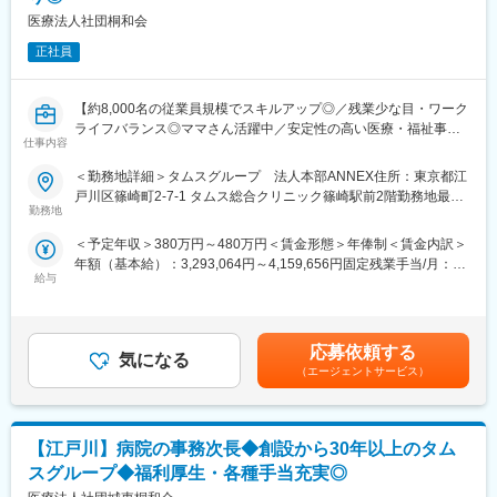
【従業員構成】
線調整
医療法人社団桐和会
＼活躍の場を多数ご用意しています／
・スタッフへの指示出しと業務の優先順位判断
東京・埼玉・千葉に複数の病院・クリニック・介護施設・保育園
正社員
・患者さんやご家族への対応
を運営しているため、活躍の場が多いことも当グループの特徴で
・新人スタッフ教育やマニュアル作成
す。 今後も事業拡大の予定があり、専門知識やスキルを持つ方、
・チームの雰囲気づくりとメンタルケア
新しいことに挑戦したい方を募集中です！
【約8,000名の従業員規模でスキルアップ◎／残業少な目・ワーク
・改善提案の実行と本部・院長方針の現場落とし込み 等
タムスグループでは、年齢や性別に関わらず8,000名以上の職員が
ライフバランス◎ママさん活躍中／安定性の高い医療・福祉事業
仕事内容
在籍しており、外国人職員や女性管理職も多数活躍しています。
を展開／住宅手当・寮社宅・退職金制度有】
■「市川ピースクリニック」について
副業OK、WワークOK、ブランクOKです。U・Iターンでご入社い
◇多彩な診療科目と連携体制
＜勤務地詳細＞タムスグループ 法人本部ANNEX住所：東京都江
ただいた方も多くいます。 多様な働き方を応援するタムスグルー
【概要】
開院40年を超える耳鼻咽喉科を核に、2022年から内科・心療内
戸川区篠崎町2-7-1 タムス総合クリニック篠崎駅前2階勤務地最寄
プで、あなたの力を活かしてください。
タムスグループでは2026年6月時点で27拠点のクリニックを運営
勤務地
科・精神科を併設。1院で幅広い疾患に対応できる「かかりつけ
駅：都営新宿線／篠崎駅受動喫煙対策：屋内全面禁煙変更の範
しています。27のクリニックの運営を本部にて統括する「クリニ
医」としての機能を強化しています。
囲：会社の定める事業所
変更の範囲：会社の定める業務
＜予定年収＞380万円～480万円＜賃金形態＞年俸制＜賃金内訳＞
ック事業部」の職員を募集いたします。
◇患者に寄り添う診療スタイル
年額（基本給）：3,293,064円～4,159,656円固定残業手当/月：
「患者様の幸せ」を理念に掲げ、カウンセリング重視で治療のメ
給与
42,245円～53,362円（固定残業時間20時間0分/月）超過した時間
【業務内容】
リット・デメリットを丁寧に共有。患者自身が納得・選択できる
外労働の残業手当は追加支給＜月額＞316,667円～400,000円（12
・グループ内全クリニックの運営管理
体制を整えています。 ◇専門性と最新医療の両立
分割）（一律手当を含む）＜昇給有無＞有＜残業手当＞有＜給与
・診療報酬請求業務の管理
耳鼻咽喉科専門医や補聴器相談医、めまい相談資格など専門医が
補足＞※給与は、経験・スキル・保有資格などによって決定しま
・各種申請、行政手続き、監査対応
応募依頼する
在籍し、多様な専門外来を提供（睡眠時無呼吸、補聴器、めま
気になる
す。※上記給与は、固定残業代（月20時間/超過分別途支給）を含
・各種会議への参加
（エージェントサービス）
い、生活習慣病など）。
みます。※交通費は規定に基づき、別途支給します。※年俸制のた
・新規システム、機器導入対応
◇利便性の高い診療体制
め賞与の支給はありません。賃金はあくまでも目安の金額であ
オンライン予約、マイナンバーカード保険証活用、オンライン
り、選考を通じて上下する可能性があります。月給(月額)は固定手
【ポジションの特徴】
CPAP診療、院内処方によるスムーズな受診が可能です。
当を含めた表記です。
【江戸川】病院の事務次長◆創設から30年以上のタム
■複数のクリニック運営を本部から支えるポジションです。
■各院と連携しながら、運営支援、経営管理、業務改善、人員調
スグループ◆福利厚生・各種手当充実◎
整、仕組みづくりを行います。状況分析や企画立案を通じて、よ