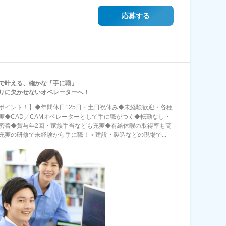
応募する
で叶える、確かな「手に職」
りに欠かせないオペレーターへ！
ポイント！】◆年間休日125日・土日祝休み◆未経験歓迎・各種
実◆CAD／CAMオペレーターとして手に職がつく◆転勤なし・
密着◆賞与年2回・家族手当なども充実◆有給休暇の取得率も高
充実の研修で未経験から手に職！＞建設・製造などの現場で...