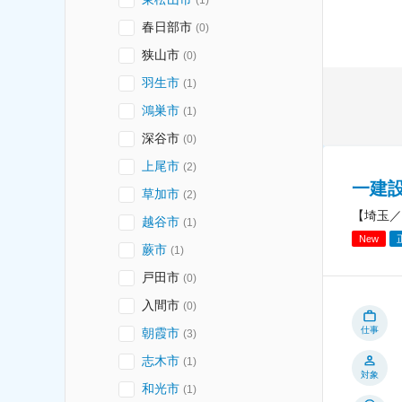
春日部市
(
0
)
狭山市
(
0
)
羽生市
(
1
)
鴻巣市
(
1
)
深谷市
(
0
)
上尾市
(
2
)
一建
草加市
(
2
)
【埼玉／
越谷市
(
1
)
New
蕨市
(
1
)
戸田市
(
0
)
入間市
(
0
)
仕事
朝霞市
(
3
)
志木市
(
1
)
対象
和光市
(
1
)