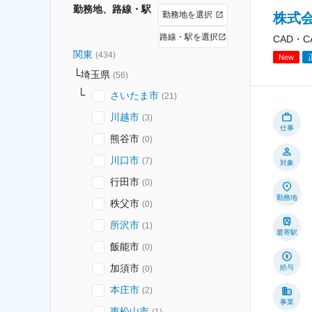
勤務地、路線・駅
勤務地を選択
株式
路線・駅を選択
CAD・
関東
(
434
)
New
埼玉県
(
56
)
さいたま市
(
21
)
川越市
(
3
)
仕事
熊谷市
(
0
)
川口市
(
7
)
対象
行田市
(
0
)
勤務地
秩父市
(
0
)
所沢市
(
1
)
最寄駅
飯能市
(
0
)
加須市
給与
(
0
)
本庄市
(
2
)
事業
東松山市
(
1
)