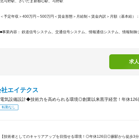
北与野駅、さいたま新都心駅、与野駅
＜予定年収＞400万円～500万円＜賃金形態＞月給制＜賃金内訳＞月額（基本給）：280,0
■事業内容： 鉄道信号システム、交通信号システム、情報通信システム、情報制御シ
求人
会社エイテクス
電気設備設計◆技術力を高められる環境◎創業以来黒字経営！年休126
転勤なし
【技術者としてのキャリアアップを目指せる環境！◎年休126日◎蕨駅から徒歩3