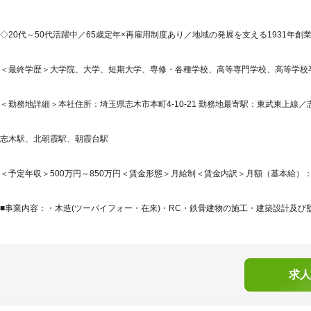
◇20代～50代活躍中／65歳定年×再雇用制度あり／地域の発展を支える1931年
＜最終学歴＞大学院、大学、短期大学、専修・各種学校、高等専門学校、高等学校
＜勤務地詳細＞本社住所：埼玉県志木市本町4-10-21 勤務地最寄駅：東武東上線／
志木駅、北朝霞駅、朝霞台駅
＜予定年収＞500万円～850万円＜賃金形態＞月給制＜賃金内訳＞月額（基本給）：210,0
■事業内容：・木造(ツーバイフォー・在来)・RC・鉄骨建物の施工・建築設計及び監
求人