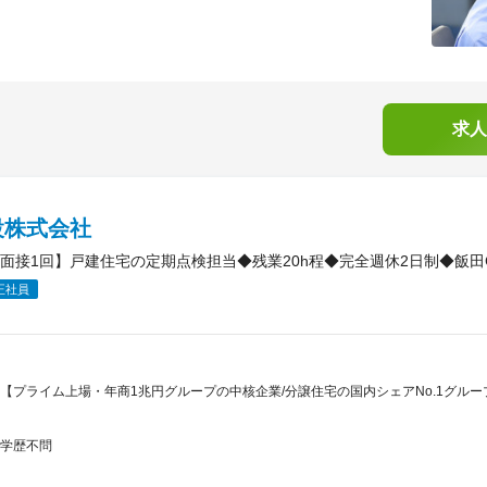
求人
設株式会社
面接1回】戸建住宅の定期点検担当◆残業20h程◆完全週休2日制◆飯田
正社員
【プライム上場・年商1兆円グループの中核企業/分譲住宅の国内シェアNo.1グループ
学歴不問