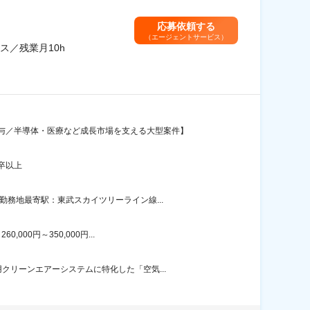
応募依頼する
（エージェントサービス）
／残業月10h
与／半導体・医療など成長市場を支える大型案件】
卒以上
務地最寄駅：東武スカイツリーライン線...
00円～350,000円...
リーンエアーシステムに特化した「空気...