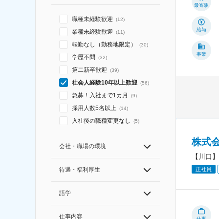
最寄駅
職種未経験歓迎
(
12
)
給与
業種未経験歓迎
(
11
)
転勤なし（勤務地限定）
(
30
)
事業
学歴不問
(
32
)
第二新卒歓迎
(
39
)
社会人経験10年以上歓迎
(
56
)
急募！入社まで1カ月
(
9
)
採用人数5名以上
(
14
)
入社後の職種変更なし
(
5
)
株式
会社・職場の環境
【川口】
正社員
待遇・福利厚生
語学
仕事内容
仕事