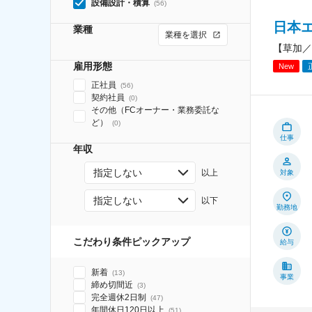
設備設計・積算
(
56
)
日本
業種
業種を選択
【草加／
雇用形態
New
正社員
(
56
)
契約社員
(
0
)
その他（FCオーナー・業務委託な
ど）
(
0
)
仕事
年収
指定しない
以上
対象
指定しない
以下
勤務地
こだわり条件ピックアップ
給与
新着
(
13
)
事業
締め切間近
(
3
)
完全週休2日制
(
47
)
年間休日120日以上
(
51
)