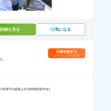
詳細を見る
気になる
応募依頼する
（エージェントサービス）
G
/部署平均残業は月20時間程度/年休1