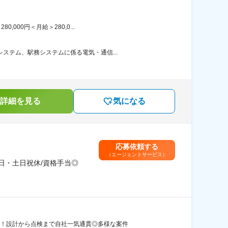
00円＜月給＞280,0...
ステム、駅務システムに係る電気・通信...
詳細を見る
気になる
応募依頼する
（エージェントサービス）
日・土日祝休/資格手当◎
分！設計から点検まで自社一気通貫◎多様な案件