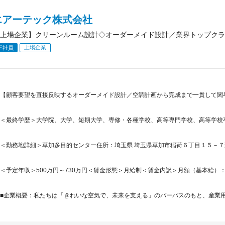
エアーテック株式会社
上場企業】クリーンルーム設計◇オーダーメイド設計／業界トップクラス
上場企業
正社員
【顧客要望を直接反映するオーダーメイド設計／空調計画から完成まで一貫して関
＜最終学歴＞大学院、大学、短期大学、専修・各種学校、高等専門学校、高等学校
＜勤務地詳細＞草加多目的センター住所：埼玉県 埼玉県草加市稲荷６丁目１５－７勤
＜予定年収＞500万円～730万円＜賃金形態＞月給制＜賃金内訳＞月額（基本給）：260,0
■企業概要：私たちは「きれいな空気で、未来を支える」のパーパスのもと、産業用ク