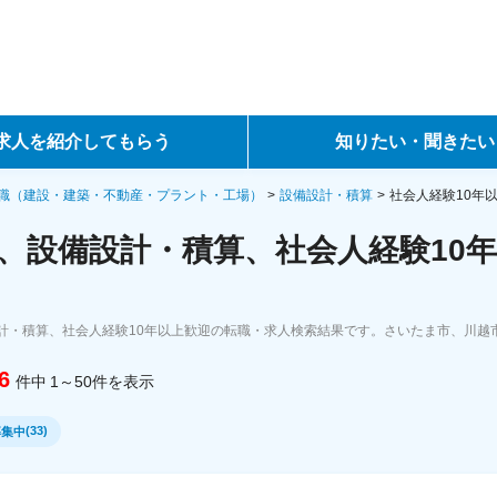
求人を紹介してもらう
知りたい・聞きたい
ントサービス
転職ノウハウ
職（建設・建築・不動産・プラント・工場）
設備設計・積算
社会人経験10年
、設備設計・積算、社会人経験10年
サービス
データで見る転職
ーエージェントサービス
コラム・インタビュー
計・積算、社会人経験10年以上歓迎の転職・求人検索結果です。さいたま市、川越
転職Q&A
6
件中
1～50
件
を表示
(
33
)
募集中