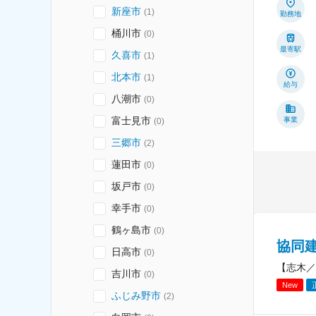
新座市
(
1
)
勤務地
桶川市
(
0
)
最寄駅
久喜市
(
1
)
北本市
(
1
)
給与
八潮市
(
0
)
富士見市
事業
(
0
)
三郷市
(
2
)
蓮田市
(
0
)
坂戸市
(
0
)
幸手市
(
0
)
鶴ヶ島市
(
0
)
協同
日高市
(
0
)
【志木／
吉川市
(
0
)
New
ふじみ野市
(
2
)