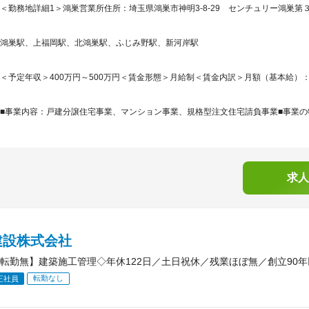
＜勤務地詳細1＞鴻巣営業所住所：埼玉県鴻巣市神明3-8-29 センチュリー鴻巣第３
鴻巣駅、上福岡駅、北鴻巣駅、ふじみ野駅、新河岸駅
＜予定年収＞400万円～500万円＜賃金形態＞月給制＜賃金内訳＞月額（基本給）：230,0
■事業内容：戸建分譲住宅事業、マンション事業、規格型注文住宅請負事業■事業の特
求人
建設株式会社
転勤無】建築施工管理◇年休122日／土日祝休／残業ほぼ無／創立90
転勤なし
正社員