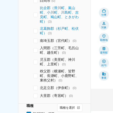
白岡市
(
0
)
比企郡（滑川町、嵐山
町、小川町、川島町、吉
仕事
見町、鳩山町、ときがわ
町）
(
3
)
対象
北葛飾郡（杉戸町、松伏
町）
(
3
)
南埼玉郡（宮代町）
勤務地
(
0
)
入間郡（三芳町、毛呂山
町、越生町）
(
0
)
最寄駅
児玉郡（美里町、神川
町、上里町）
(
0
)
給与
秩父郡（横瀬町、皆野
町、長瀞町、小鹿野町、
事業
東秩父村）
(
0
)
北足立郡（伊奈町）
(
0
)
大里郡（寄居町）
(
0
)
職種
職種を選択