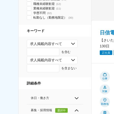
職種未経験歓迎
(
12
)
業種未経験歓迎
(
11
)
学歴不問
(
32
)
転勤なし（勤務地限定）
(
30
)
キーワード
日信
【さいた
求人掲載内容すべて
130日
を含む
正社員
求人掲載内容すべて
を含まない
仕事
詳細条件
対象
休日・働き方
勤務地
募集・採用情報
選択中