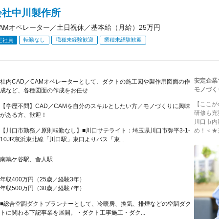
会社中川製作所
CAMオペレーター／土日祝休／基本給（月給）25万円
転勤なし
職種未経験歓迎
業種未経験歓迎
正社員
安定企業
社内CAD／CAMオペレーターとして、ダクトの施工図や製作用図面の作
モノづく
成など、各種図面の作成をお任せ
【ここが
【学歴不問】CAD／CAMを自分のスキルとしたい方／モノづくりに興味
研修も充
がある方、歓迎！
川口市内
【川口市勤務／原則転勤なし】■川口サテライト：埼玉県川口市弥平3-1-
め！＜★
10JR京浜東北線「川口駅」東口よりバス「東...
南鳩ケ谷駅、舎人駅
年収400万円（25歳／経験3年）
年収500万円（30歳／経験7年）
■総合空調ダクトプランナーとして、冷暖房、換気、排煙などの空調ダク
トに関わる下記事業を展開。・ダクト工事施工・ダク...