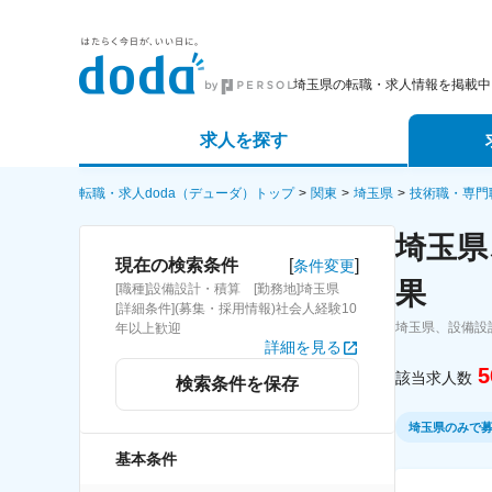
埼玉県の転職・求人情報を掲載中
求人を探す
詳細条件から探す
エージェ
転職・求人doda（デューダ）トップ
関東
埼玉県
技術職・専門
埼玉県
新着求人から探す
スカウト
[
]
現在の検索条件
条件変更
果
[職種]設備設計・積算 [勤務地]埼玉県
求人特集から探す
パートナ
[詳細条件](募集・採用情報)社会人経験10
埼玉県、設備設
年以上歓迎
詳細を見る
5
該当求人数
検索条件を保存
埼玉県のみで
基本条件