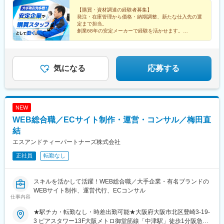
【購買・資材調達の経験者募集】
発注・在庫管理から価格・納期調整、新たな仕入先の選
定まで担当。
創業68年の安定メーカーで経験を活かせます。
◆月給30万円～40万円＋手当充実
◆年間休日123日
◆残業月5時間程度
◆大阪府守口市（転勤なし）
気になる
応募する
NEW
WEB総合職／ECサイト制作・運営・コンサル／梅田直
結
エスアンドティーパートナーズ株式会社
正社員
転勤なし
スキルを活かして活躍！WEB総合職／大手企業・有名ブランドの
WEBサイト制作、運営代行、ECコンサル
仕事内容
★駅チカ・転勤なし・時差出勤可能★大阪府大阪市北区豊崎3-19-
3 ピアスタワー13F大阪メトロ御堂筋線「中津駅」徒歩1分阪急線