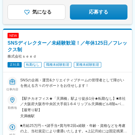
「20代、仕事を本気でやり切りたい…！」そんなあなた
を待っています！
気になる
応募する
NEW
SNSディレクター／未経験歓迎！／年休125日／フレッ
クス制
株式会社ｓｅｅｄ
正社員
転勤なし
職種未経験歓迎
業種未経験歓迎
SNSの企画・運営&クリエイティブチームの管理者として障がい
を抱える方々のサポートをお任せします！
仕事内容
【駅チカオフィス★「天満橋」駅より徒歩1分★転勤なし】■本社
／大阪府大阪市中央区大手前1-6-4 リップル天満橋ビル8階※バイ
勤務地
ク・自転車通勤相談可〈アクセス〉・京阪・大阪メトロ「天満
【最寄り駅】
橋」駅より徒歩1分・大阪メトロ「谷町四丁目」駅より徒歩7分
天満橋駅
■月給25万円～+諸手当+賞与年2回※経験・年齢・資格などを考慮
の上、当社規定により優遇いたします。※上記月給には固定残業代
給与