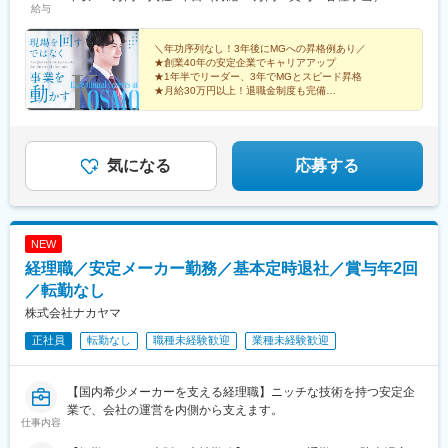
給与
(都営線)、梅田駅(地下鉄)、長堀橋駅、大阪難波駅、天王寺駅、桃
谷駅、松屋町駅、百舌鳥八幡駅、五条駅(京都市営)、京都河原町
駅、四宮駅、桃山駅、高速神戸駅、芦屋駅(阪神線)、唐橋前駅、勢
＼年功序列なし！3年後にMGへの昇格例あり／
★創業40年の安定企業でキャリアアップ
野北口駅、畝傍駅、名鉄名古屋駅、栄町駅(愛知県)、久屋大通駅、
★1年半でリーダー、3年でMGとスピード昇格
大手町駅(東京都)、新宿西口駅、都電雑司ケ谷駅、高輪ゲートウェ
★月給30万円以上！退職金制度も完備
イ駅、京成上野駅、岩本町駅、銀座一丁目駅、汐留駅、大門駅(東
★残業10時間以下・ノー残業デーあり
京都)、芝公園駅、立川南駅、高島町駅、高津駅(神奈川県)、馬車
★土日祝休み・有給消化率100％
道駅、日本大通り駅、川越市駅、蒲生駅、栄町駅(千葉県)、京成船
橋駅、京成津田沼駅、京成八幡駅
気になる
応募する
NEW
経理職／安定メーカー勤務／基本定時退社／賞与年2回
／転勤なし
株式会社ナカヤマ
正社員
転勤なし
職種未経験歓迎
業種未経験歓迎
【国内希少メーカーを支える経理職】ニッチな技術を持つ安定企
業で、会社の運営を内側から支えます。
仕事内容