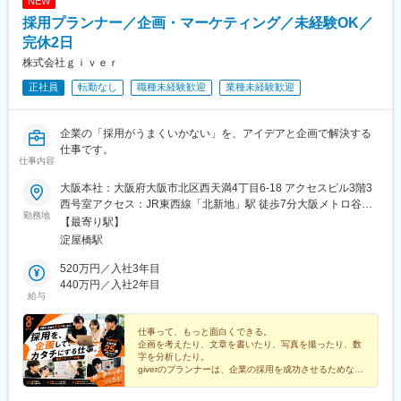
NEW
採用プランナー／企画・マーケティング／未経験OK／
完休2日
株式会社ｇｉｖｅｒ
正社員
転勤なし
職種未経験歓迎
業種未経験歓迎
企業の「採用がうまくいかない」を、アイデアと企画で解決する
仕事です。
仕事内容
大阪本社：大阪府大阪市北区西天満4丁目6-18 アクセスビル3階3
西号室アクセス：JR東西線「北新地」駅 徒歩7分大阪メトロ谷町
勤務地
線「東梅田」駅 徒歩9分大阪メトロ堺筋線／谷町線「南森町」駅
【最寄り駅】
徒歩9分大阪メトロ御堂筋線「淀屋橋」駅 徒歩10分京阪本線「北
淀屋橋駅
浜」駅 徒歩10分
520万円／入社3年目
440万円／入社2年目
給与
仕事って、もっと面白くできる。
企画を考えたり、文章を書いたり、写真を撮ったり、数
字を分析したり。
giverのプランナーは、企業の採用を成功させるためなら
何でも考える仕事です！