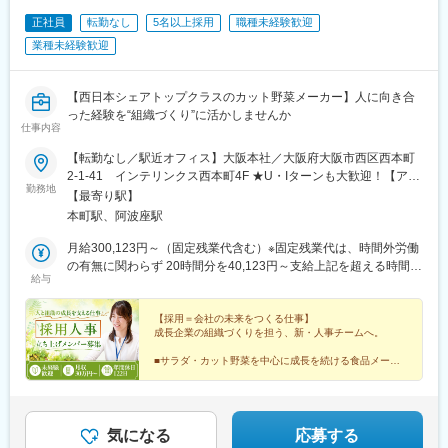
正社員
転勤なし
5名以上採用
職種未経験歓迎
業種未経験歓迎
【西日本シェアトップクラスのカット野菜メーカー】人に向き合
った経験を“組織づくり”に活かしませんか
仕事内容
【転勤なし／駅近オフィス】大阪本社／大阪府大阪市西区西本町
2-1-41 インテリンクス西本町4F ★U・Iターンも大歓迎！【アク
勤務地
セス】・大阪メトロ御堂筋線・中央線・四つ橋線「本町駅」27番
【最寄り駅】
出口より徒歩6分・大阪メトロ中央線・千日前線「阿波座駅」より
本町駅、阿波座駅
徒歩6分※受動喫煙対策：屋内全面禁煙
月給300,123円～（固定残業代含む）※固定残業代は、時間外労働
の有無に関わらず 20時間分を40,123円～支給上記を超える時間外
給与
労働分は追加で支給※給与は経験やスキルに応じて決定します＼
POINT／★年収100万円以上の昇給実績あり★事業成長に伴い、
評価・報酬制度も継続的に見直しています
【採用＝会社の未来をつくる仕事】
成長企業の組織づくりを担う、新・人事チームへ。
■サラダ・カット野菜を中心に成長を続ける食品メーカ
ー
■創業13年で100億円突破！さらなる成長フェーズへ
■採用戦略から組織づくりまで、裁量を持って関われる
気になる
応募する