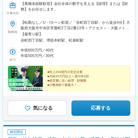
【業種未経験歓迎】会社全体の数字を支える【経理】または【財
務】をお任せします。
仕事内容
【転勤なし／U・Iターン歓迎／「谷町四丁目駅」から徒歩4分】大
阪府大阪市中央区常盤町2丁目2番13号＜アクセス＞・大阪メトロ
勤務地
谷町線「谷町四丁目駅」から徒歩4分・大阪メトロ堺筋線「堺筋本
【最寄り駅】
町駅」から徒歩7分・大阪メトロ長堀鶴見緑地線「松屋町駅」から
谷町四丁目駅、堺筋本町駅、松屋町駅
徒歩12分※受動喫煙対策あり
年収600万円／40代
年収500万円／30代
給与
■売上200億円の安定企業
■月給35万円以上＋賞与年2回
■経営層に近い経理・財務職
■少数精鋭で裁量大！
■残業月20時間以内
■転勤なし・大阪勤務
■長期休暇年3回あり
■資格手当・報奨金あり
■駅徒歩4分の好立地
気になる
応募する
締切間近