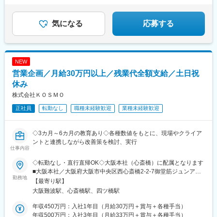
◎
舞駅、名古屋城駅、東京駅、新宿駅、渋谷駅、池袋駅、高輪台
駅、上野駅、秋葉原駅、神田駅(東京都)、有楽町駅、新橋駅、竹芝
駅、田町駅(東京都)、大崎駅、恵比寿駅、目黒駅、五反田駅、吉祥
気になる
応募する
寺駅、立川駅、八王子駅、横浜駅、新横浜駅、京急川崎駅、武蔵
小杉駅、溝の口駅、向ケ丘遊園駅、鶴見駅、関内駅、戸塚駅、大
船駅、本厚木駅、海老名駅(相模線)、相模大野駅、大宮駅(埼玉
県)、浦和駅、さいたま新都心駅、川口駅、川越駅、所沢駅、和光
NEW
市駅、朝霞台駅、南越谷駅、越谷レイクタウン駅、熊谷駅、春日
営業企画／月給30万円以上／残業代全額支給／土日祝
部駅、千葉駅、西船橋駅、東海神駅、柏駅、松戸駅、新津田沼
駅、市川真間駅、新浦安駅、本八幡駅(総武線)、南流山駅、木更津
休み
駅、大江橋駅、大阪梅田駅(阪神線)、四ツ橋駅、なんば駅(地下
株式会社ＫＯＳＭＯ
鉄)、大阪阿部野橋駅、大阪上本町駅、なにわ橋駅、谷町六丁目
正社員
転勤なし
職種未経験歓迎
業種未経験歓迎
駅、玉造駅、高槻市駅、なかもず駅、北新地駅、九条駅(京都府)、
四条駅(京都市営)、山科駅、長岡天神駅、桃山御陵前駅、京田辺
駅、三宮駅(神戸新交通)、三宮駅(神戸市営)、ハーバーランド駅、
◇3カ月～6カ月の教育あり◇各種数値をもとに、現場やクライア
山陽姫路駅、山陽明石駅、芦屋川駅、川西池田駅、上栄町駅、石
ントと連携しながら改善策を検討、実行
山駅、王寺駅、八木西口駅、鳥居前駅、田中口駅、名古屋駅、西
仕事内容
高蔵駅、栄駅(愛知県)、東大手駅、二重橋前駅、新宿駅(東京メト
ロ)、神泉駅、東池袋駅、品川駅、稲荷町駅(東京都)、末広町駅(東
◇転勤なし・直行直帰OK◇大阪本社（心斎橋）に配属となります
京都)、新日本橋駅、銀座駅、内幸町駅、浜松町駅、三田駅(東京
■大阪本社／大阪府大阪市中央区西心斎橋2-2-7御堂筋ジュンアシ
勤務地
都)、大崎広小路駅、代官山駅、井の頭公園駅、立川北駅、京王八
ダビル9F＜アクセス＞Osaka Metro「心斎橋駅」より徒歩5分各線
【最寄り駅】
王子駅、新高島駅、川崎駅、新丸子駅、武蔵溝ノ口駅、登戸駅、
「大阪難波駅」より徒歩5分各線「なんば駅」より徒歩5分※受動
大阪難波駅、心斎橋駅、四ツ橋駅
京急鶴見駅、桜木町駅、伊勢佐木長者町駅、富士見町駅(神奈川
喫煙対策：屋内完全禁煙
県)、海老名駅(相鉄・小田急)、本川越駅、新越谷駅、上熊谷駅、
年収450万円：入社1年目（月給30万円＋賞与＋各種手当）
京成千葉駅、京成西船駅、船橋駅、津田沼駅、市川駅、本八幡駅
年収500万円：入社3年目（月給33万円＋賞与＋各種手当）