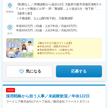
【転勤なし／JR難波駅から徒歩1分】大阪府大阪市浪速区湊町2-1-
7 ルネッサ難波ビル5F・JR「難波駅」より徒歩1分・地下鉄「な
勤務地
んば駅」32番出口より徒歩3分ーー★U・Iターン支援あり地方か
【最寄り駅】
ら引越しを検討されている方は、提携の不動産会社で家探しをお
ＪＲ難波駅、なんば駅(地下鉄)、大阪難波駅
手伝いします！受動喫煙対策：オフィス内禁煙
年収602万円（35歳・入社7年目／月給43万円）
年収504万円（32歳・入社5年目／月給36万円）
給与
【働きやすさ◎超ホワイト企業】
★年休130日・残業月10h以下
★有給取得率92％・10連休もOK
★最大5万円のじゃんけん手当
★ランチ食事券・1日1本無料自販機
★完全分業制でディレクションに専念
気になる
応募する
NEW
採用戦略から担う人事／未経験歓迎／年休122日
フードニア株式会社(グループ会社／株式会社ファーストダウン)