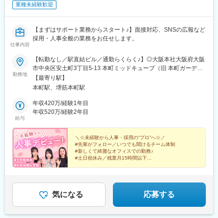
業種未経験歓迎
【まずはサポート業務からスタート♪】面接対応、SNSの広報など
採用・人事全般の業務をお任せします。
仕事内容
【転勤なし／駅直結ビル／通勤らくらく♪】◎大阪本社大阪府大阪
市中央区安土町3丁目5-13 本町ミッドキューブ（旧 本町ガーデン
勤務地
シティテラス）11階＜アクセス＞・大阪メトロ御堂筋線「本町
【最寄り駅】
駅」地下直結・大阪メトロ中央線「本町駅」地下直結・大阪メト
本町駅、堺筋本町駅
ロ四つ橋線「本町駅」地下直結※受動喫煙対策：敷地内全面禁煙
年収420万/経験1年目
年収520万/経験2年目
給与
＼☆未経験から人事・採用の“プロ”へ☆／
#先輩がフォロー／いつでも聞けるチーム体制
#新しくて綺麗なオフィスでの勤務♪
#土日祝休み／残業月15時間以下
#ゆくゆくは面接や採用企画の担当も！
気になる
応募する