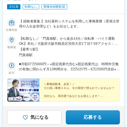
正社員
転勤なし
業種未経験歓迎
【 経験者募集 】当社基幹システムを利用した事務業務（受発注管
理や入出金管理など）をお任せします。
仕事内容
【転勤なし／「門真南駅」から徒歩14分／自転車・バイク通勤
OK】本社／大阪府大阪市鶴見区茨田大宮1丁目7-59アクセス：大
勤務地
阪メトロ長堀鶴見緑地線「門真南駅」から徒歩14分※受動喫煙対
【最寄り駅】
策：屋内禁煙（喫煙可能室あり）
門真南駅
■月額37万5000円～※固定残業代含む※固定残業代は、時間外労働
の有無に関わらず月12時間分を、3万5157円～6万2500円支給※上
給与
記を超える時間外労働分は追加で支給■年俸450万円～800万円※経
験やスキルを考慮の上決定します。※「12分割して1／12を月々支
給」「14分割して1／14を月々支給し、半年に1度賞与として1／
＼事務経験者、必見！／
その高い事務スキル、今の環境で埋もれていませんか？
14を支給」のどちらかを選べます。
当社なら、高待遇であなたをお迎えします！
■月給37.5万円～
■年収450万～800万
■完全週休2日制
■転勤なし
気になる
応募する
新しいキャリアをスタートしませんか？