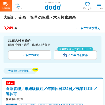
会員登録
ログイン
気になる
メニュー
大阪府、企画・管理
の転職・求人検索結果
3,249
条件で並び替え
件
現在の検索条件
[職種]企画・管理 [勤務地]大阪府
新着求人をいつでもチェック
条件の変更
この条件を保存
大阪府
のみで募集中
NEW
倉庫管理／未経験歓迎／年間休日124日／残業月11h／
連休可
株式会社松岡