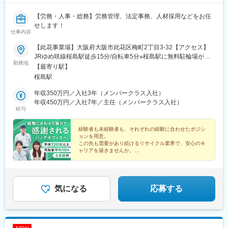
【労務・人事・総務】労務管理、法定事務、人材採用などをお任
せします！
仕事内容
【此花事業場】大阪府大阪市此花区梅町2丁目3-32【アクセス】
JRゆめ咲線桜島駅徒歩15分/自転車5分※桜島駅に無料駐輪場があ
勤務地
るため、自転車通勤しているスタッフが多いです！※転居を伴う転
【最寄り駅】
勤はありません。※マイカー通勤OK
桜島駅
年収350万円／入社3年（メンバークラス入社）
年収450万円／入社7年／主任（メンバークラス入社）
給与
経験者も未経験者も、それぞれの経験に合わせたポジシ
ョンを用意。
この先も需要があり続けるリサイクル業界で、安心のキ
ャリアを築きませんか。
■未経験歓迎
■残業月10h未満
■年間休日126日
■キャリアUP可能
■経験者は主任クラスからスタート
気になる
応募する