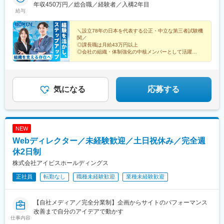
年収450万円／総合職／経験者／入構2年目
給与
＼設立78年の日本を代表する公正・中立な第三者試験機
関／
◎課長職は月給43万円以上
◎会社の組織・体制強化の中核メンバーとして活躍
◎経営層と近い距離で挑戦・成長
◎年間休日122日
気になる
応募する
NEW
Webディレクター／未経験歓迎／土日祝休み／完全週
休2日制
株式会社アイビスホールディングス
正社員
転勤なし
職種未経験歓迎
業種未経験歓迎
【自社メディア／完全分業制】企画からサイトのパフォーマンス
改善まで自分のアイデアで動かす
仕事内容