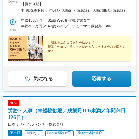
勤務地
「大阪梅田駅」徒歩5分※中津駅ほぼ直結、梅田駅からもスグの好
【最寄り駅】
立地オフィスタワーです。★リモートワーク可能★社員のほとん
中津駅(地下鉄)、中津駅(大阪府・阪急線)、大阪梅田駅(阪急線)
どが、週に2日ほどリモート（テレワーク）で勤務しています。※
部署や案件、個人の経験・スキルに応じて多少異なります。もち
年収450万円 ／ 31歳 Web制作職 経験3年
ろん、家で作業がはかどらない方は毎日でも出社OKです！
年収800万円 ／ 42歳 Webプロデューサー職 経験13年
給与
＼裁量を活かして案件を動かす／
得意を伸ばし、前を向き続ける方に当社は全力で応えま
す！
★大手企業・有名ブランドのWEBサイト運営・コンサル
多数
★研修・資格支援制度充実
★リモート・時差出勤OK、残業基本なし
★駅直結の憧れタワーオフィス勤務
気になる
応募する
NEW
労務・人事（未経験歓迎／残業月10h未満／年間休日
126日）
日本リサイクルセンター株式会社
正社員
転勤なし
職種未経験歓迎
業種未経験歓迎