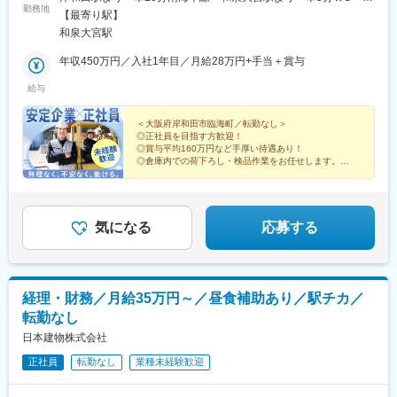
勤務地
ターンも歓迎★新築の社員寮あり／春木駅徒歩2分★屋内全面禁煙
【最寄り駅】
（屋外に喫煙所設置）
和泉大宮駅
年収450万円／入社1年目／月給28万円+手当＋賞与
給与
＜大阪府岸和田市臨海町／転勤なし＞
◎正社員を目指す方歓迎！
◎賞与平均160万円など手厚い待遇あり！
◎倉庫内での荷下ろし・検品作業をお任せします。
◎フォークリフトなどの資格は入社後取得可能！（費用
会社負担）
気になる
応募する
経理・財務／月給35万円～／昼食補助あり／駅チカ／
転勤なし
日本建物株式会社
正社員
転勤なし
業種未経験歓迎