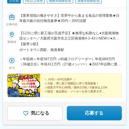
正社員
5名以上採用
職種未経験歓迎
業種未経験歓迎
【業界屈指の働きやすさ】世界中から集まる食品の管理業務★日
本最大級の自社物流倉庫★20代～30代活躍
仕事内容
【12月に堺に新工場が完成予定】★無理な転勤なし●大阪南港物
流センター／大阪府大阪市住之江区南港南4-1-43☆NEW☆●大阪
勤務地
堺Central DC／大阪府堺市堺区匠町11-3※入社後は「大阪南港物
【最寄り駅】
流センター」に配属となります。※新工場の完成後、配属先が「大
ポートタウン西駅、南港東駅
阪堺Central DC」に変更となる可能性があります。（本人の希望
を考慮）＜通勤手段は車かバス＞どのセンターも車通勤が可能！
＜年収例＞年収587万円（40歳フロアリーダー）年収489万円
駐車場も完備しており、実際に社員の半数近くが車通勤です。バ
（36歳主任）年収411万円（27歳メンバー）★2027年以降に業界
給与
ス停も会社のすぐ近くにあるので、「バス停まで歩いて汗だくに
一の給与水準を目指しています！月給23万1000円～25万1000円
なった…」なんてこともありません！仕事が終わったらすんなり
（一律地域手当含）＋その他手当（家族手当・残業手当など）＼
帰宅できて便利です。＜転勤について＞最大限考慮して、無理な
残業代に頼らない収入／社員の負担を減らすため、できる限り月
＼ 20代～30代活躍中 ／
☆大阪・堺に新工場開設に伴う増員募集！
転勤はありません。※受動喫煙対策：屋内全面禁煙（屋外に喫煙ス
給を高く設定し安定収入を実現！「残業代がないと困る」との心
☆残業月平均11時間／週休2日制／5連休以上OK
ペースあり）
配は無用です！
☆物流・食品商社・メーカーを担う業界大手
☆夏も涼しく快適作業
安定企業だから好待遇！心地よく働き、休みを希望通り
取れる職場へ。
気になる
応募する