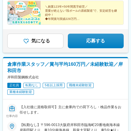
＼創業123年×50年間黒字経営／
需要が絶えない“段ボールの原紙製造”で、安定経営を継
続中！
◆年間賞与実績229万円
◆完全週休2日制
◆残業月20h以内
◆転勤なし
◆借上独身社宅完備（入居要件あり）
気になる
応募する
倉庫作業スタッフ／賞与平均160万円／未経験歓迎／岸
和田市
岸和田製鋼株式会社
正社員
転勤なし
5名以上採用
職種未経験歓迎
業種未経験歓迎
【入社後に資格取得可】主に倉庫内での荷下ろし・検品作業をお
任せします。
仕事内容
【転勤なし】〒596-0013大阪府岸和田市臨海町20番地南海本線
岸和田駅より 車10分南海本線 和泉大宮駅より 車5分★U・I