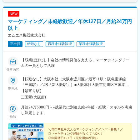
NEW
マーケティング／未経験歓迎／年休127日／月給24万円
以上
エムエス機器株式会社
正社員
転勤なし
職種未経験歓迎
業種未経験歓迎
【残業ほぼなし】会社の情報発信を支える、マーケティングチー
ムの一員として活躍
仕事内容
【転勤なし】大阪本社（大阪市淀川区／最寄り駅：阪急宝塚線
「三国駅」／JR「新大阪駅」）■大阪本社大阪市淀川区三国本町2
勤務地
丁目12番4号◎アクセス：・阪急宝塚線「三国駅」・JR「新大阪
【最寄り駅】
駅」※受動喫煙対策：あり（屋内禁煙）
三国駅(大阪府)
月給24万5880円～※残業代は別途支給※年齢・経験・スキルを考慮
し決定します。
給与
＼専門商社を支えるマーケティングメンバー募集！／
◎マーケティング経験がなくてもOK！
◎年間休日127日（完全週休2日制）