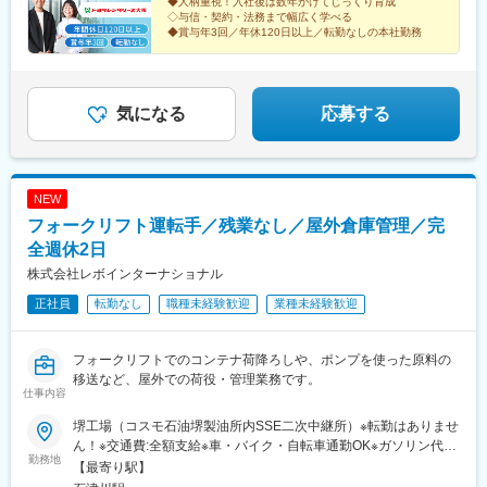
◆人柄重視！入社後は数年かけてじっくり育成
◇与信・契約・法務まで幅広く学べる
◆賞与年3回／年休120日以上／転勤なしの本社勤務
気になる
応募する
NEW
フォークリフト運転手／残業なし／屋外倉庫管理／完
全週休2日
株式会社レボインターナショナル
正社員
転勤なし
職種未経験歓迎
業種未経験歓迎
フォークリフトでのコンテナ荷降ろしや、ポンプを使った原料の
移送など、屋外での荷役・管理業務です。
仕事内容
堺工場（コスモ石油堺製油所内SSE二次中継所）※転勤はありませ
ん！※交通費:全額支給※車・バイク・自転車通勤OK※ガソリン代支
勤務地
給あり◎＜住所＞大阪府堺市西区築港新町3-16＜交通＞南海本線
【最寄り駅】
「石津川駅」よりバスで10分