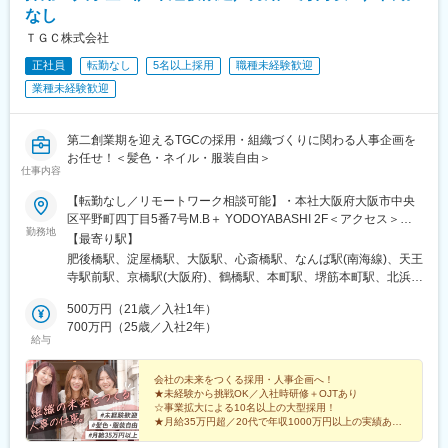
なし
ＴＧＣ株式会社
正社員
転勤なし
5名以上採用
職種未経験歓迎
業種未経験歓迎
第二創業期を迎えるTGCの採用・組織づくりに関わる人事企画を
お任せ！＜髪色・ネイル・服装自由＞
仕事内容
【転勤なし／リモートワーク相談可能】・本社大阪府大阪市中央
区平野町四丁目5番7号M.B＋ YODOYABASHI 2F＜アクセス＞・
勤務地
大阪メトロ四つ橋線「肥後橋駅」より徒歩5分・大阪メトロ御堂筋
【最寄り駅】
線「淀屋橋駅」より徒歩5分・大阪メトロ御堂筋線・四つ橋線「本
肥後橋駅、淀屋橋駅、大阪駅、心斎橋駅、なんば駅(南海線)、天王
町駅」より徒歩6分＃受動喫煙防止対策：あり（社内分煙）商業施
寺駅前駅、京橋駅(大阪府)、鶴橋駅、本町駅、堺筋本町駅、北浜駅
設やイベント会場などは下記エリアになります。大阪・兵庫・奈
(大阪府)、谷町四丁目駅、森ノ宮駅、弁天町駅、西九条駅、茨木
良・京都・和歌山・滋賀・愛知・東京・神奈川・千葉・埼玉
500万円（21歳／入社1年）
駅、高槻駅、江坂駅、中百舌鳥駅、西梅田駅、東梅田駅、京都
700万円（25歳／入社2年）
駅、烏丸駅、京阪山科駅、桂駅、長岡京駅、宇治駅(奈良線)、伏見
給与
桃山駅、新田辺駅、三ノ宮駅、神戸駅(兵庫県)、姫路駅、西宮北口
駅、尼崎駅(東海道本線)、明石駅、宝塚駅、芦屋駅(東海道本線)、
会社の未来をつくる採用・人事企画へ！
川西能勢口駅、草津駅(滋賀県)、大津駅、南草津駅、京阪石山駅、
★未経験から挑戦OK／入社時研修＋OJTあり
守山駅、近江八幡駅、彦根駅、奈良駅、近鉄奈良駅、大和西大寺
☆事業拡大による10名以上の大型採用！
駅、新王寺駅、大和八木駅、生駒駅、和歌山駅、和歌山市駅、紀
★月給35万円超／20代で年収1000万円以上の実績あり
☆定着率95%超・残業少なめ・10時出社で働きやすさも
伊田辺駅、岩出駅、近鉄名古屋駅、金山駅(愛知県)、矢場町駅、鶴