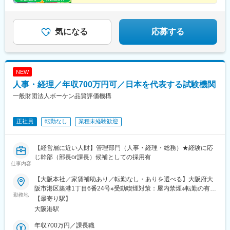
◆キャリアアップのチャンスが豊富
業界トップを目指す拡大フェーズで、
会社の成長を育てる総務として活躍しませんか？
気になる
応募する
NEW
人事・経理／年収700万円可／日本を代表する試験機関
一般財団法人ボーケン品質評価機構
正社員
転勤なし
業種未経験歓迎
【経営層に近い人財】管理部門（人事・経理・総務）★経験に応
じ幹部（部長or課長）候補としての採用有
仕事内容
【大阪本社／家賃補助あり／転勤なし・ありを選べる】大阪府大
阪市港区築港1丁目6番24号※受動喫煙対策：屋内禁煙※転勤の有無
勤務地
については面接時にご希望をお聞かせください★家賃補助あり★
【最寄り駅】
賃貸住宅かつ本人名義の場合。└扶養無：11,000円/月、扶養有：
大阪港駅
18,000円/月
年収700万円／課長職