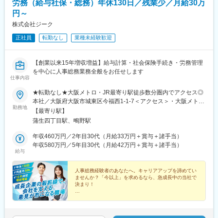
労務（給与社保・総務）年休130日／残業少／月給30万
円～
株式会社ジーク
正社員
転勤なし
業種未経験歓迎
【創業以来15年増収増益】給与計算・社会保険手続き・労務管理
を中心に人事総務業務全般をお任せします
仕事内容
★転勤なし★大阪メトロ・JR最寄り駅徒歩数分圏内でアクセス◎
本社／大阪府大阪市城東区今福西1-1-7＜アクセス＞・大阪メトロ
勤務地
「蒲生四丁目駅」徒歩5分・JR「鴫野駅」徒歩9分※受動喫煙防止
【最寄り駅】
対策：屋内禁煙
蒲生四丁目駅、鴫野駅
年収460万円／2年目30代（月給33万円＋賞与＋諸手当）
年収580万円／5年目30代（月給42万円＋賞与＋諸手当）
給与
人事総務経験者のあなたへ。キャリアアップを諦めてい
ませんか？「今以上」を求めるなら、急成長中の当社で
決まり！
★設立以来15年連続増収増益を達成
★年休130日（土日祝休み）
★残業月10h