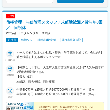
NEW
債権管理・与信管理スタッフ／未経験歓迎／賞与年3回
／土日祝休
株式会社トヨタレンタリース大阪
正社員
転勤なし
職種未経験歓迎
業種未経験歓迎
＜一人で抱え込まない社風＞契約・与信管理を通じて、会社の利
益と現場を支えるポジションです。
仕事内容
【転勤なし】本社 大阪府大阪市西区阿波座1-13-17 AQUA西本町
※受動喫煙対策：あり
勤務地
【最寄り駅】
本町駅、西大橋駅、阿波座駅
年収400万円（25歳／月給24万7000円＋時間外手当・賞与）
年収500万円（30歳／月給28万5000円＋時間外手当・賞与）
給与
＜未経験から契約・与信管理のスペシャリストへ＞