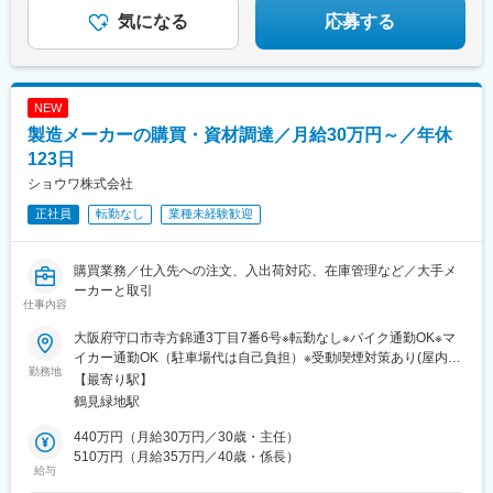
★月給30万円～
★大きな裁量権を持って働ける
気になる
応募する
NEW
製造メーカーの購買・資材調達／月給30万円～／年休
123日
ショウワ株式会社
正社員
転勤なし
業種未経験歓迎
購買業務／仕入先への注文、入出荷対応、在庫管理など／大手メ
ーカーと取引
仕事内容
大阪府守口市寺方錦通3丁目7番6号※転勤なし※バイク通勤OK※マ
イカー通勤OK（駐車場代は自己負担）※受動喫煙対策あり(屋内禁
勤務地
煙／屋外喫煙所あり）
【最寄り駅】
鶴見緑地駅
440万円（月給30万円／30歳・主任）
510万円（月給35万円／40歳・係長）
給与