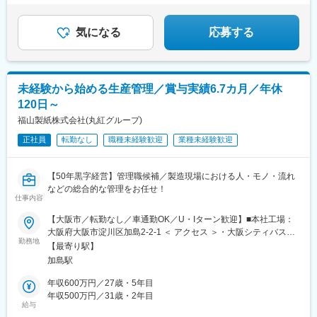
＃年休最大141日
＃10連休以上の取得可能
気になる
応募する
未経験から始める生産管理／賞与実績6.7カ月／年休
120日～
福山製紙株式会社(丸紅グループ)
正社員
転勤なし
職種未経験歓迎
業種未経験歓迎
【50年黒字経営】管理職候補／製造現場における人・モノ・流れ
などの総合的な管理をお任せ！
仕事内容
【大阪市／転勤なし／車通勤OK／U・Iターン歓迎】■本社工場：
大阪府大阪市淀川区加島2-2-1 ＜ アクセス ＞・大阪シティバス
勤務地
「加島東」下車すぐ ・JR東西線「加島駅」より徒歩12分[雇入れ
【最寄り駅】
直後]上記事業所[変更の範囲]今後支社が発生した場合は会社の定
加島駅
める各事業所※受動喫煙対策：分煙
年収600万円／27歳・5年目
年収500万円／31歳・2年目
給与