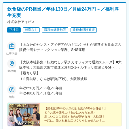
飲食店のPR担当／年休130日／月給24万円～／福利厚
生充実
株式会社アイビス
正社員
転勤なし
職種未経験歓迎
業種未経験歓迎
【あなたのセンス・アイデアがカギに♪】当社が運営する飲食店の
販促企画やディレクション業務、SNS運用
仕事内容
【大阪本社募集／転勤なし／駅チカオフィスで通勤スムーズ】■大
阪本社：大阪府大阪市浪速区湊町2-1-7 ルネッサ難波ビル5F＜ ア
勤務地
クセス ＞・JR「難波駅」から徒歩1分・地下鉄「なんば駅」32番
【最寄り駅】
出口から徒歩3分※本人が希望しない場合、転勤はありません。※
ＪＲ難波駅、なんば駅(地下鉄)、大阪難波駅
受動喫煙対策：オフィス内禁煙
年収650万円／38歳／8年目
年収480万円／31歳／5年目
給与
【知名度UP中◎人気の飲食店のPRをお任せ！】
どうお店を盛り上げるかはあなた次第♪
新しいことに挑戦するのが好きな方、大歓迎！
一緒に、愛されるお店づくりをしませんか？
＃未経験歓迎
＃残業月15h以下