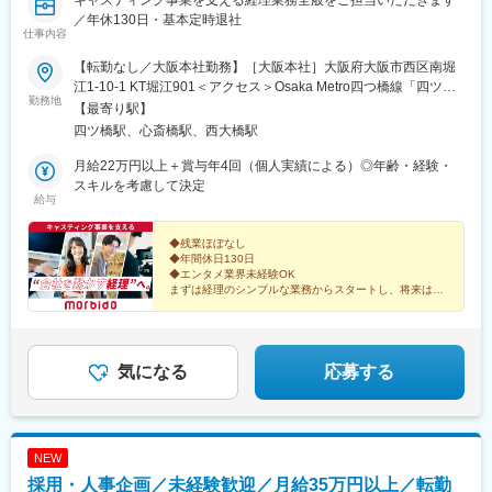
キャスティング事業を支える経理業務全般をご担当いただきます
／年休130日・基本定時退社
仕事内容
【転勤なし／大阪本社勤務】［大阪本社］大阪府大阪市西区南堀
江1-10-1 KT堀江901＜アクセス＞Osaka Metro四つ橋線「四ツ橋
勤務地
駅」より徒歩5分※受動喫煙対策あり：屋内禁煙
【最寄り駅】
四ツ橋駅、心斎橋駅、西大橋駅
月給22万円以上＋賞与年4回（個人実績による）◎年齢・経験・
スキルを考慮して決定
給与
◆残業ほぼなし
◆年間休日130日
◆エンタメ業界未経験OK
まずは経理のシンプルな業務からスタートし、将来はバ
ックオフィスのコアメンバーとして活躍が可能！
エンタメ業界にも触れられる環境で、無理なく成長でき
る経理職です！
気になる
応募する
NEW
採用・人事企画／未経験歓迎／月給35万円以上／転勤