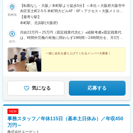
【転勤なし・大阪／本町駅より徒歩5分】＜本社＞大阪府大阪市中
央区安土町2-5-5 本町明大ビル4F・6F＜アクセス＞大阪メトロ
勤務地
「本町駅」より徒歩5分大阪メトロ「堺筋本町駅」より徒歩5分大
【最寄り駅】
阪メトロ「谷町四丁目駅」より徒歩9分大阪メトロ「松屋町駅」よ
本町駅、北浜駅(大阪府)
り徒歩10分※受動喫煙対策あり：屋内禁煙
月給23万円～25万円（固定残業代含む）※経験考慮※固定残業代
は、時間外労働の有無に関わらず19時間～24時間分を、月3万円
給与
～4万円支給上記を超える時間外労働分は追加で支給※基本給ごと
に固定残業時間・固定残業代金額が定まっています
一緒に会社を盛り上げてくれるメンバー大募集！
気になる
応募する
NEW
事務スタッフ／年休115日（基本土日休み）／年収450
万円～
株式会社エーゼット