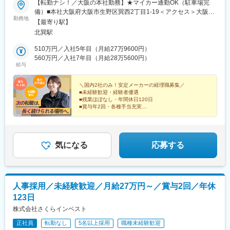
【転勤ナシ！／大阪の本社勤務】★マイカー通勤OK（駐車場完
備）■本社大阪府大阪市生野区巽西2丁目1-19＜アクセス＞大阪メ
勤務地
トロ千日前線「北巽駅」徒歩10分※受動喫煙対策あり（オフィ
【最寄り駅】
ス、工場内禁煙）
北巽駅
510万円／入社5年目（月給27万9600円）
560万円／入社7年目（月給28万5600円）
給与
＼国内2社のみ！安定メーカーの経理職募集／
■未経験歓迎・経験者優遇
■残業ほぼなし・年間休日120日
■賞与年2回・各種手当充実
■転勤なし・マイカー通勤OK（駐車場完備）
気になる
応募する
人事採用／未経験歓迎／月給27万円～／賞与2回／年休
123日
株式会社さくらインベスト
正社員
転勤なし
5名以上採用
職種未経験歓迎