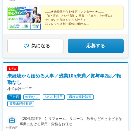
（15時間分／26,300円～）を含みます。※超過分は別途支給いた
します。
……★未経験からSNSディレクターへ★……
『IT×福祉』という新しい事業で「好き」を仕事に♪
やりがいも働きやすさも叶う！
◎フレックス制で柔軟に働ける
◎駅チカ徒歩1分&転勤なし
◎完全週休2日制（土・日）&残業ほぼなし
◎各種手当・福利厚生充実
気になる
応募する
NEW
未経験から始める人事／残業10h未満／賞与年2回／転
勤なし
株式会社一二三
正社員
転勤なし
5名以上採用
職種未経験歓迎
業種未経験歓迎
【20代活躍中！】リフォーム、リユース、飲食などのさまざまな
事業における採用・労務をお任せ
仕事内容