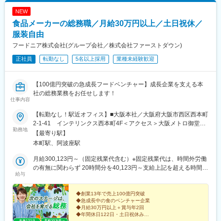
NEW
食品メーカーの総務職／月給30万円以上／土日祝休／
服装自由
フードニア株式会社(グループ会社／株式会社ファーストダウン)
正社員
転勤なし
5名以上採用
業種未経験歓迎
【100億円突破の急成長フードベンチャー】成長企業を支える本
社の総務業務をお任せします！
仕事内容
【転勤なし！駅近オフィス】■大阪本社／大阪府大阪市西区西本町
2-1-41 インテリンクス西本町4F＜アクセス＞大阪メトロ御堂筋
勤務地
線・中央線・四つ橋線「本町駅」27番出口より徒歩6分大阪メト
【最寄り駅】
ロ中央線・千日前線「阿波座駅」より徒歩6分 ◎2022年7月に移
本町駅、阿波座駅
転したばかりのオフィスです└キレイでおしゃれなオフィスで快
適に働けます♪※Uターン・Iターンも大歓迎！※受動喫煙対策：屋内
月給300,123円～（固定残業代含む）※固定残業代は、時間外労働
全面禁煙
の有無に関わらず 20時間分を40,123円～支給上記を超える時間外
給与
労働分は追加で支給★給与は経験やスキルに応じて決定します
◆創業13年で売上100億円突破
◆急成長中の食のベンチャー企業
◆月給30万円以上＋賞与年2回
◆年間休日122日・土日祝休み