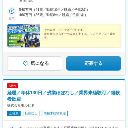
石津川駅
540万円（41歳／勤続10年／既婚／子供2名）
460万円（36歳／勤続8年／既婚／子供1名）
給与
その資格、ここでは“主役”です。
次世代エネルギーの未来を支える、フォークリフト運転
手。
◎手積み手降ろし一切なしの安心環境
◎残業ほぼ月0時間×完全土日休み
◎世界が注目する次世代燃料（SAF）事業
◎転勤なし・大阪府堺市に腰を据えて働く
気になる
応募する
NEW
経理／年休130日／残業ほぼなし／業界未経験可／経験
者歓迎
株式会社モルビド
正社員
転勤なし
業種未経験歓迎