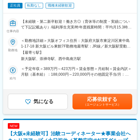
■就業環境
正社員
転勤なし
職種未経験歓迎
大規模病院では、複数のプロジェクトを受託する為、必ず複数名
のチームで業務を進めます。チームメンバー間でリアルタイムで
最新情報を共有するため、急な休暇や長期休暇にも対応可。ライ
【未経験・第二新卒歓迎！働き方◎（育休等の制度・実績につい
フイベントと両立して長く就業出来るように、完全チーム制や時
て下記記載あり）/福利厚生充実/昨年度残業時間：平均月15.3時
間単位の有給取得、スーパーフレックスタイム制度を導入し（原
仕事内容
間/研修制度充実】
則OJT終了後に適用）、復帰実績はほぼ100％となっております。
育児休業は満3歳まで、育児短時間勤務は小学校3年年まで利用可
＜勤務地詳細＞大阪オフィス住所：大阪府大阪市東淀川区東中島
■業務内容
能です。
1-17-18 新大阪ビル東館7F勤務地最寄駅：JR線／新大阪駅受動喫
医療機関内で患者様や医師、各部門間のコーディネート（調整）
勤務地
煙対策：屋内全面禁煙変更の範囲：会社の定める事業所
【最寄り駅】
業務を行い、製薬会社と医療機関の架け橋となり臨床試験（治
■キャリアパス
新大阪駅、崇禅寺駅、西中島南方駅
験）のスムーズな進行を支援します。
約4～5年後にチームをまとめるチーフやリーダーに任命される
・患者様に対して：
と、チームのプロジェクトの進捗管理やメンバーのフォローをし
＜予定年収＞389万円～423万円＜賃金形態＞月給制＜賃金内訳＞
治験の説明補助や治験スケジュール説明、質問・相談対応、精神
ています。更に管理職であるマネージャーに任命されるとオフィ
月額（基本給）：188,000円～220,000円その他固定手当/月：
的なケア
給与
ス全体を管轄します。また社員のキャリアプランに応じて、CRC
25,000円～50,000円固定残業手当/月：40,000円（固定残業時間
・医師、院内のスタッフに対して：
スペシャリスト（役職無）として働くことも可能であり、スキル
15時間0分/月）超過した時間外労働の残業手当は追加支給＜月給
治験実施の支援、治験スケジュール調整・データ入力の補助等
や能力によって昇給します。
＞253,000円～310,000円（一律手当を含む）＜昇給有無＞有＜残
・製薬会社担当者に対して：
業手当＞有＜給与補足＞■優秀成績者は別途5万円、3万円、1万円/
応募依頼する
実施している治験に関する情報を担当者へ提供し、治験進行の調
気になる
■研修制度
月の報奨金あり（月3人程度）。■出張（外勤）手当有り（実費
（エージェントサービス）
整
・導入研修(入社後2週間の座学研修)ビジネスマナー、PC操作、薬
+距離に応じて支給）■入社5年目チーフ、500万円（手当込・残業
機法やGCPなどの関連法、CRC業務に必要な知識やスキルなどを
代別）■入社7年目リーダー、550万円（手当込・残業代別）賃金
※医療機関は、全国約30の大学病院、がんセンターなどの大規模
学びます。各単元毎に専属社員が講義ををいます。
はあくまでも目安の金額であり、選考を通じて上下する可能性が
病院のみ。対象疾患はオンコロジー領域（化学療法、免疫療法、
・OJT研修(社後半年間）：導入研修で学んだことを現場で体験
あります。月給(月額)は固定手当を含めた表記です。
NEW
遺伝子治療など）が最も多く、再生医療や医療機器、バイオ医薬
し、応用力を身につけます。
【大阪※未経験可】治験コーディネーター★事業会社へ
品など大規模病院ならではのプロジェクトを狭く深く経験できま
・継続研修：週に1回、最新の治験情報や振り返りを行い、スキル
す。