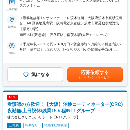
～介護サービスを改善し、より良いサービスを提供したい方にオ
で、皆様のご提案に対して必ず耳を傾けます。
ススメ！～
・仕事以外で熱量をもって取り組まれていることについても応援
仕事内容
★仕事以外にも熱意をもっていることがあれば、仕事と仕事以外
ご家庭や自身の目標など、仕事以外で大事にされていることと両
の良いサイクルを生むためにご支援いたします！
立して良いサイクルを生むため、シフト調整など可能なご支援を
＜勤務地詳細1＞サンファミーレ茨木住所：大阪府茨木市真砂玉島
いたします。
台1160 勤務地最寄駅：阪急電鉄京都線／茨木市駅受動喫煙対策：
■企業概要：
勤務地
・丁寧な研修・サポート体制が整っており、ブランクのあるも安
屋内全面禁煙＜勤務地詳細2＞サンコティ茨木住所：大阪府茨木市
【最寄り駅】
・当社は大阪府茨木市でサービス付き高齢者向け住宅（住宅型有
心してスタートできます。
小柳町9-24 勤務地最寄駅：阪急京都本線／茨木市駅受動喫煙対
南茨木駅(阪急線)、沢良宜駅、南茨木駅(大阪モノレール)
料老人ホーム）である「サンコティ茨木」「サンファミーレ茨
・給与・賞与・各種手当など待遇面も充実
策：屋内全面禁煙変更の範囲：無
木」の運営や、訪問介護・居宅介護支援等の在宅サービス事業を
役職手当（月3,000円～18,000円）
＜予定年収＞320万円～378万円＜賃金形態＞月給制＜賃金内訳＞
提供している会社です。入居者も職員も温かみを感じられる「居
夜勤手当（1回5,000円）
月額（基本給）：228,650円～270,000円その他固定手当/月：
心地の良い我が家」のような施設づくりを心がけています。
給与
職務手当（月21,150円）
20,000円＜月給＞248,650円～290,000円＜昇給有無＞有＜残業手
処遇改善加算手当1（38,000円～45,000円）
当＞有＜給与補足＞■賞与：年2回（前年度実績）賃金はあくまで
■仕事内容：
処遇改善加算手当2（34,900円～53,900円）
も目安の金額であり、選考を通じて上下する可能性があります。
・在宅高齢者に対する訪問介護業務を行います。（併設するサ高
・これまでの学びや資格を活かして、現場の中核としてご活躍い
月給(月額)は固定手当を含めた表記です。
応募依頼する
住への訪問介護）
気になる
ただける環境が整っております。
（エージェントサービス）
・送迎
・身体介護
■スキルアップもご支援：
・生活援助
e-ラーニングの研修制度を導入しており、介護職としてさらなる
・訪問介護
成長を応援いたします。
NEW
・サービス付き高齢者向け住宅
看護師の方歓迎！【大阪】治験コーディネーター(CRC)
変更の範囲：会社の定める業務
■魅力
夜勤無/土日祝休/残業15ｈ程/NTTグループ
・サービス改善に向けて様々な意見を伝えやすい環境
株式会社クリニカルサポート【NTTグループ】
ご利用者様を一番理解しているのは現場で活躍するメンバーなの
正社員
転勤なし
職種未経験歓迎
で、皆様のご提案に対して必ず耳を傾けます。