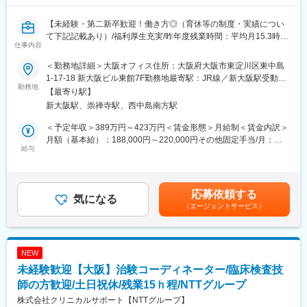
・仕事以外で熱量をもって取り組まれていることについても応援
ご家庭や自身の目標など、仕事以外で大事にされていることと両
【未経験・第二新卒歓迎！働き方◎（育休等の制度・実績につい
立して良いサイクルを生むため、シフト調整など可能なご支援を
て下記記載あり）/福利厚生充実/昨年度残業時間：平均月15.3時
いたします。
仕事内容
間/研修制度充実】
・丁寧な研修・サポート体制が整っており、ブランクのあるも安
心してスタートできます。
＜勤務地詳細＞大阪オフィス住所：大阪府大阪市東淀川区東中島
■業務内容
・給与・賞与・各種手当など待遇面も充実
1-17-18 新大阪ビル東館7F勤務地最寄駅：JR線／新大阪駅受動喫
医療機関内で患者様や医師、各部門間のコーディネート（調整）
勤務地
職務手当：～50,000円
煙対策：屋内全面禁煙変更の範囲：会社の定める事業所
【最寄り駅】
業務を行い、製薬会社と医療機関の架け橋となり臨床試験（治
役職手当：～40,000円
新大阪駅、崇禅寺駅、西中島南方駅
験）のスムーズな進行を支援します。
夜間手当：20,000円（1回:5,000円 4回分として計算）
・患者様に対して：
処遇改善加算手当：35,000円～
＜予定年収＞389万円～423万円＜賃金形態＞月給制＜賃金内訳＞
治験の説明補助や治験スケジュール説明、質問・相談対応、精神
月額（基本給）：188,000円～220,000円その他固定手当/月：
的なケア
給与
25,000円～50,000円固定残業手当/月：40,000円（固定残業時間
・医師、院内のスタッフに対して：
15時間0分/月）超過した時間外労働の残業手当は追加支給＜月給
治験実施の支援、治験スケジュール調整・データ入力の補助等
変更の範囲：会社の定める業務
＞253,000円～310,000円（一律手当を含む）＜昇給有無＞有＜残
・製薬会社担当者に対して：
業手当＞有＜給与補足＞■優秀成績者は別途5万円、3万円、1万円/
応募依頼する
実施している治験に関する情報を担当者へ提供し、治験進行の調
気になる
月の報奨金あり（月3人程度）。■出張（外勤）手当有り（実費
（エージェントサービス）
整
+距離に応じて支給）■入社5年目チーフ、500万円（手当込・残業
代別）■入社7年目リーダー、550万円（手当込・残業代別）賃金
※医療機関は、全国約30の大学病院、がんセンターなどの大規模
はあくまでも目安の金額であり、選考を通じて上下する可能性が
病院のみ。対象疾患はオンコロジー領域（化学療法、免疫療法、
あります。月給(月額)は固定手当を含めた表記です。
NEW
遺伝子治療など）が最も多く、再生医療や医療機器、バイオ医薬
未経験歓迎【大阪】治験コーディネーター/臨床検査技
品など大規模病院ならではのプロジェクトを狭く深く経験できま
す。
師の方歓迎/土日祝休/残業15ｈ程/NTTグループ
株式会社クリニカルサポート【NTTグループ】