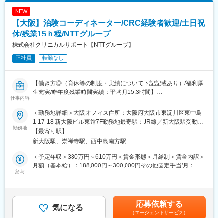
7.28ヶ月分賃金はあくまでも目安の金額であり、選考を通じて上
病院のみ。対象疾患はオンコロジー領域（化学療法、免疫療法、
◆約4～5年後にチームをまとめるチーフやリーダーに任命される
下する可能性があります。月給(月額)は固定手当を含めた表記で
NEW
遺伝子治療など）が最も多く、再生医療や医療機器、バイオ医薬
と、チームのプロジェクトの進進管理やメンバーのフォローをし
す。
【大阪】治験コーディネーター/CRC経験者歓迎/土日祝
品など大規模病院ならではのプロジェクトを狭く深く経験できま
ています。更に経験を積み管理職であるマネージャーに任命され
す。
休/残業15ｈ程/NTTグループ
るとオフィス全体を管轄します。◆社員のキャリアプランに応じ
て、マネジメント側ではなく、CRCスペシャリスト（役職無し）
株式会社クリニカルサポート【NTTグループ】
■就業環境
として働くことも可能です。
正社員
転勤なし
大規模病院では、複数のプロジェクトを受託する為、必ず複数名
のチームで業務を進めます。チームメンバー間でリアルタイムで
変更の範囲：会社の定める業務
最新情報を共有するため、急な休暇や長期休暇にも対応可。ライ
【働き方◎（育休等の制度・実績について下記記載あり）/福利厚
フイベントと両立して長く就業出来るように、完全チーム制や時
生充実/昨年度残業時間実績：平均月15.3時間】
間単位の有給取得、スーパーフレックスタイム制度を導入し（原
仕事内容
則OJT終了後に適用）、復帰実績はほぼ100％となっております。
【業務内容】
育児休業は満3歳まで、育児短時間勤務は小学校3年年まで利用可
＜勤務地詳細＞大阪オフィス住所：大阪府大阪市東淀川区東中島
医療機関内で患者様や医師、各部門間のコーディネート（調整）
能です。
1-17-18 新大阪ビル東館7F勤務地最寄駅：JR線／新大阪駅受動喫
業務を行い、製薬会社と医療機関の架け橋となり臨床試験（治
勤務地
煙対策：屋内全面禁煙変更の範囲：会社の定める事業所
【最寄り駅】
験）のスムーズな進行を支援します。
■キャリアパス
新大阪駅、崇禅寺駅、西中島南方駅
・患者様に対して：
約4～5年後にチームをまとめるチーフやリーダーに任命される
治験の説明補助や治験スケジュール説明、質問・相談対応、精神
と、チームのプロジェクトの進捗管理やメンバーのフォローをし
＜予定年収＞380万円～610万円＜賃金形態＞月給制＜賃金内訳＞
的なケア
ています。更に管理職であるマネージャーに任命されるとオフィ
月額（基本給）：188,000円～300,000円その他固定手当/月：
・医師、院内のスタッフに対して：
給与
ス全体を管轄します。また社員のキャリアプランに応じて、CRC
25,000円～50,000円固定残業手当/月：40,000円（固定残業時間
治験実施の支援、治験スケジュール調整・データ入力の補助等
スペシャリスト（役職無）として働くことも可能であり、スキル
15時間0分/月）超過した時間外労働の残業手当は追加支給＜月給
・製薬会社担当者に対して：
や能力によって昇給します。
＞253,000円～390,000円（一律手当を含む）＜昇給有無＞有＜残
実施している治験に関する情報を担当者へ提供し、治験進行の調
業手当＞有＜給与補足＞■月給制+賞与となります。賞与は年2回
応募依頼する
整
気になる
■研修制度
です。■優秀成績者は別途5万円、3万円、1万円/月の報奨金あり
（エージェントサービス）
・導入研修(入社後2週間の座学研修)ビジネスマナー、PC操作、薬
（月3人程度）。■出張（外勤）手当有り（実費+距離に応じて支