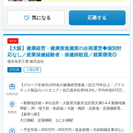
気になる
応募する
NEW
【大阪】健康経営・健康推進施策の企画運営◆個別対
応なし／産業保健経験者・保健師歓迎／就業環境◎
積水化学工業 株式会社
正社員
上場企業
【グループ全体26,000名の健康経営推進／設立70年以上・プラス
チック製品のパイオニア／自己資本比率58.0%／平均年収870万・
仕事内容
平均勤続年数15.2年・全社平均残業時間16.8時間】
＜勤務地詳細＞本社住所：大阪府大阪市北区西天満2-4-4 勤務地最
■業務概要
寄駅：JR・地下鉄・私鉄線／大阪・梅田・北新地・淀屋橋駅受動
当社グループ全体の健康推進室にて、保健師の専門性を活かし、
勤務地
喫煙対策：屋内全面禁煙変更の範囲：会社の定める事業所（リモ
【最寄り駅】
組織全体に向けた健康経営施策の企画・立案・運用を担当してい
ートワーク含む）
大江橋駅、淀屋橋駅、なにわ橋駅
ただきます。個別の保健指導や実務対応は行わず、データ分析や
施策立案、関係部署やグループ会社との連携を通じて、従業員の
＜予定年収＞650万円～950万円＜賃金形態＞月給制補足事項なし
健康増進・働きがい向上を目指します。