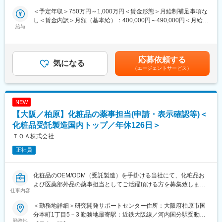
プ会社を横断し、幅広い経験を積むことができます。
※ご入社後に社内のQMSや開発体制にも触れて頂き、習熟頂いた
＜予定年収＞750万円～1,000万円＜賃金形態＞月給制補足事項な
あとで監査業務にチャレンジ頂くことを基本ルートと考えていま
■教育体制
し＜賃金内訳＞月額（基本給）：400,000円～490,000円＜月給＞
す。
給与
OJTや研修・フォロー体制が整っており、産業保健経験を活かし
400,000円～490,000円＜昇給有無＞有＜残業手当＞有＜給与補足
・変更管理に関する品質管理設計および基準値設定、工程管理設
つつ新たな知見を習得できます。
＞※経験・能力を考慮の上、決定します。■昇給：年1回（3月）■
計
賞与：年2回（支給実績：6.25か月分） 賃金はあくまでも目安の
・課長の補佐及び当課の各種プロジェクト推進／管理
■就業環境
金額であり、選考を通じて上下する可能性があります。月給(月額)
応募依頼する
※各種プロジェクトが表す意味は、SDCAすべきQMSの仕組みや文
気になる
フレックスタイム制導入、年間休日125日、福利厚生も充実して
は固定手当を含めた表記です。
（エージェントサービス）
書等のカイゼンのためのPDCA活動（個人～小集団活動レベル）
います。
■具体的には：
■想定されるキャリアパス
漢方・西洋薬・食品・ビューティケア・オーラルケアにおける
健康経営分野での専門性を高め、将来的な組織開発や人事戦略領
NEW
・製品設計関連の会議体への出席
域へのステップアップも可能です。
【大阪／柏原】化粧品の薬事担当(申請・表示確認等)＜
・製品設計、工程設計におけるリスクアセスメント
・変更管理業務
化粧品受託製造国内トップ／年休126日＞
■同社の魅力：
・逸脱管理業務
プラスチック製品のパイオニアとして設立から70年以上、世界各
ＴＯＡ株式会社
・不具合対応
国へ事業展開をする化学メーカーです。「住宅」「環境・ライフ
正社員
・お申し出対応
ライン」「高機能プラスチックス」の3軸に事業を展開しており幅
・CAPA など
広い領域において価値発揮しこのコロナ禍においても増益を達成
※当社では幅広く業務に携わっていただきます。（その分、一つ一
しています。
化粧品のOEM/ODM（受託製造）を手掛ける当社にて、化粧品お
つの業務のウェイトはそこまで重くなく、広く浅く様々な業務領
よび医薬部外品の薬事担当としてご活躍頂ける方を募集致しま
域を横断いただきます）
変更の範囲：会社の定める業務
仕事内容
す。
※出張頻度は監査計画次第で変更しますが、平均年間に10回ほど
※2024年6月より「日本コルマー株式会社」から社名変更をしてお
です。出張期間は国内の場合は1泊～2泊、海外の場合は1週間程
＜勤務地詳細＞研究開発サポートセンター住所：大阪府柏原市国
ります。
度です。
分本町1丁目5－3 勤務地最寄駅：近鉄大阪線／河内国分駅受動喫
勤務地