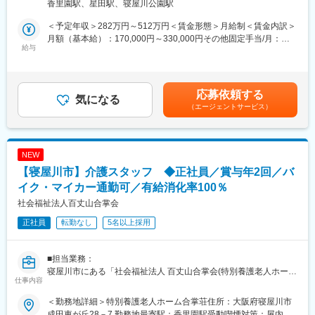
香里園駅、星田駅、寝屋川公園駅
●計画書作成・モニタリング・契約等
向け福祉サービスを総合的に提供する社会福祉法人です。特別養
※毎月事業所内で研修を実施します。
護老人ホーム「合掌荘」を中心に、デイサービス、訪問介護、居
＜予定年収＞282万円～512万円＜賃金形態＞月給制＜賃金内訳＞
宅介護支援、高齢者住宅「サンサーラ」などを運営しています。
月額（基本給）：170,000円～330,000円その他固定手当/月：
■組織構成：
給与
介護が必要になった段階から入居、生活支援、終末期ケアまでを
32,100円～36,000円＜月給＞202,100円～366,000円＜昇給有無
正社員4名、非常勤6名の計10名程で構成されています。
包括的に支える体制を構築しており、地域住民の暮らしを長期的
＞有＜残業手当＞有＜給与補足＞■その他固定手当内訳：調整手当
に支援する事業を展開しています。地域密着型の福祉サービスを
17,000円～20,000円特別調整３％手当 5,100円～6,000円介護処
■当法人について：
通じて、利用者本人だけでなく家族の負担軽減にも貢献していま
遇金手当 10,000円～10,000円■昇給：あり ■賞与：年2回 賞与月
応募依頼する
社会福祉法人百丈山合掌会は、大阪府寝屋川市を拠点に、高齢者
気になる
す。
数 計 2ヶ月分(前年度実績)賃金はあくまでも目安の金額であり、
（エージェントサービス）
向け福祉サービスを総合的に提供する社会福祉法人です。特別養
選考を通じて上下する可能性があります。月給(月額)は固定手当を
護老人ホーム「合掌荘」を中心に、デイサービス、訪問介護、居
変更の範囲：会社の定める業務
含めた表記です。
宅介護支援、高齢者住宅「サンサーラ」などを運営しています。
介護が必要になった段階から入居、生活支援、終末期ケアまでを
NEW
包括的に支える体制を構築しており、地域住民の暮らしを長期的
【寝屋川市】介護スタッフ ◆正社員／賞与年2回／バ
に支援する事業を展開しています。地域密着型の福祉サービスを
通じて、利用者本人だけでなく家族の負担軽減にも貢献していま
イク・マイカー通勤可／有給消化率100％
す。
社会福祉法人百丈山合掌会
正社員
転勤なし
5名以上採用
変更の範囲：会社の定める業務
■担当業務：
寝屋川市にある「社会福祉法人 百丈山合掌会(特別養護老人ホー
仕事内容
ム)」にて、介護スタッフをお任せします。
《具体的には》
＜勤務地詳細＞特別養護老人ホーム合掌荘住所：大阪府寝屋川市
特別養護老人ホーム（定員70床、ショートステイ5床）の入居者
成田東が丘28－7 勤務地最寄駅：香里園駅受動喫煙対策：屋内全