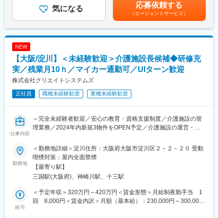
ます賃金はあくまでも目安の金額であり、選考を通じて上下する
応募依頼する
す】
気になる
可能性があります。月給(月額)は固定手当を含めた表記です。
◎化学：化学分析・理化学試験、プロセス開発など
（エージェントサービス）
◎バイオ：細胞培養、育種、動物実験補助、血清検査、遺伝子解
変更の範囲：会社の定める業務
析など
NEW
★豊富な案件があるため、多様な案件から、あなたの可能性を広
げる案件をご提案します。
【大阪/淀川】＜未経験歓迎＞介護施設長候補◆研修充
実／残業月10ｈ／マイカー通勤可／UIターン歓迎
■未経験でも安心の研修制度＜自社センターで基礎からしっかり学
株式会社クリエイトシステムズ
べる＞：
◎入社後は、元エンジニア講師による自社研修からスタート！
正社員
職種未経験歓迎
業種未経験歓迎
◎20日間の長期研修。土台となる基礎力から応用力までしっかり
と身につけることができます。
◎最先端の実機を使った研修です。
～完全未経験者歓迎／安心の教育・資格支援制度／介護施設の管
理業務／2024年内新規3物件をOPEN予定／介護施設の運営・管
仕事内容
＜化学＞
理をお任せします～
化学に関する基礎知識の習得とHPLC・GCの実機を使用した研修
＜勤務地詳細＞淀川住所：大阪府大阪市淀川区２－２－２０ 受動
＜バイオ＞
■職務内容：介護事業所の現場監理業務（介護施設や訪問介護の管
喫煙対策：屋内全面禁煙
細胞培養や細胞増殖、毒性試験の実習や理化学機器・器具の操作
理者にて従業員の管理や売り上げの管理）
勤務地
【最寄り駅】
習得
・施設スタッフの業務管理、シフト管理、モチベーションマネジ
三国駅(大阪府)、神崎川駅、十三駅
メント
※その他、資格支援制度も用意。当社が取得費用は全額負担しま
・入居者様に合ったサービス提供が出来るようサービスの品質管
＜予定年収＞320万円～420万円＜賃金形態＞月給制夜勤手当 1
す。
理
回 8,000円＜賃金内訳＞月額（基本給）：230,000円～300,000
・施設運営に伴う収支の管理
給与
円＜月給＞230,000円～300,000円＜昇給有無＞有＜残業手当＞有
【配属後もしっかりフォロー】
・ご入居者や、ご家族との親密かつ丁寧なコミュニケーションな