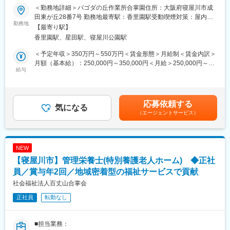
生活介護・就労継続支援B型事業所におけるサービス管理責任者業
＜勤務地詳細＞パゴダの丘作業所合掌園住所：大阪府寝屋川市成
務全般を担当いただきます。
田東が丘28番7号 勤務地最寄駅：香里園駅受動喫煙対策：屋内全
《具体的には》
勤務地
面禁煙変更の範囲：会社の定める事業所
【最寄り駅】
・見学対応
香里園駅、星田駅、寝屋川公園駅
・相談業務
・契約/解約の手続き
＜予定年収＞350万円～550万円＜賃金形態＞月給制＜賃金内訳＞
・個別支援計画作成
月額（基本給）：250,000円～350,000円＜月給＞250,000円～
・支援会議、職員会議での担当業務
給与
350,000円＜昇給有無＞有＜残業手当＞有＜給与補足＞※給与額は
・送迎業務 など
経験年数・勤務実績などを考慮して決定いたします。賃金はあく
までも目安の金額であり、選考を通じて上下する可能性がありま
■施設について：
す。月給(月額)は固定手当を含めた表記です。
応募依頼する
定員：生活介護25名・就労継続支援B型10名
気になる
（エージェントサービス）
■当法人について：
社会福祉法人百丈山合掌会は、大阪府寝屋川市を拠点に、高齢者
向け福祉サービスを総合的に提供する社会福祉法人です。特別養
NEW
護老人ホーム「合掌荘」を中心に、デイサービス、訪問介護、居
【寝屋川市】管理栄養士(特別養護老人ホーム) ◆正社
宅介護支援、高齢者住宅「サンサーラ」などを運営しています。
介護が必要になった段階から入居、生活支援、終末期ケアまでを
員／賞与年2回／地域密着型の福祉サービスで貢献
包括的に支える体制を構築しており、地域住民の暮らしを長期的
社会福祉法人百丈山合掌会
に支援する事業を展開しています。地域密着型の福祉サービスを
正社員
転勤なし
通じて、利用者本人だけでなく家族の負担軽減にも貢献していま
す。
■担当業務：
変更の範囲：会社の定める業務