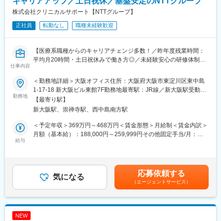
キャリアアップ／土日祝休／基盤安定のNTTグループ
アップを図っていきます。
株式会社クリニカルサポート【NTTグループ】
■就業環境
変更の範囲：会社の定める業務
正社員
転勤なし
職種未経験歓迎
大規模病院では、複数のプロジェクトを受託する為、必ず複数名
のチームで業務を進めます。チームメンバー間でリアルタイムで
最新情報を共有するため、急な休暇や長期休暇にも対応可。ライ
【医療系職種からのキャリアチェンジ多数！／昨年度残業時間：
フイベントと両立して長く就業出来るように、完全チーム制や時
平均月20時間・土日祝休みで働き方◎／未経験安心の研修体制】
間単位の有給取得、スーパーフレックスタイム制度を導入し（原
仕事内容
則OJT終了後に適用）、復帰実績はほぼ100％となっております。
【はじめに】
育児休業は満3歳まで、育児短時間勤務は小学校3年年まで利用可
＜勤務地詳細＞大阪オフィス住所：大阪府大阪市東淀川区東中島
大病院を中心とした医療機関内で、患者様や医師、各部門間のコ
能です。
1-17-18 新大阪ビル東館7F勤務地最寄駅：JR線／新大阪駅受動喫
ーディネート（調整）業務を行い、製薬会社と医療機関の架け橋
勤務地
煙対策：屋内全面禁煙変更の範囲：会社の定める事業所
【最寄り駅】
となり、臨床試験（治験）のスムーズな進行支援をお任せしま
■キャリアパス
新大阪駅、崇禅寺駅、西中島南方駅
す。
約4～5年後にチームをまとめるチーフやリーダーに任命される
と、チームのプロジェクトの進捗管理やメンバーのフォローをし
＜予定年収＞369万円～468万円＜賃金形態＞月給制＜賃金内訳＞
【業務詳細】
ています。更に管理職であるマネージャーに任命されるとオフィ
月額（基本給）：188,000円～259,999円その他固定手当/月：
◆患者様に対して：
給与
ス全体を管轄します。また社員のキャリアプランに応じて、CRC
25,000円固定残業手当/月：40,000円（固定残業時間15時間0分/
治験の説明補助や治験スケジュール説明、質問・相談対応、精神
スペシャリスト（役職無）として働くことも可能であり、スキル
月）超過した時間外労働の残業手当は追加支給＜月給＞253,000
的なケア
や能力によって昇給します。
円～324,999円（一律手当を含む）＜昇給有無＞有＜残業手当＞
◆医師、院内のスタッフに対して：
有＜給与補足＞■月給制+賞与となります。賞与は年2回です。■優
応募依頼する
治験実施の支援、治験スケジュール調整・データ入力の補助等
気になる
■研修制度
秀成績者は別途5万円、3万円、1万円/月の報奨金あり■入社5年目
（エージェントサービス）
◆製薬会社担当者に対して：
・導入研修(入社後2週間の座学研修)ビジネスマナー、PC操作、薬
チーフ、500万円（手当込・残業代別）■入社7年目リーダー、550
実施している治験に関する情報を担当者へ提供し、治験進行の調
機法やGCPなどの関連法、CRC業務に必要な知識やスキルなどを
万円（手当込・残業代別）■2025年度賞与実績 基本給7.28ヶ月
整
学びます。各単元毎に専属社員が講義ををいます。
分賃金はあくまでも目安の金額であり、選考を通じて上下する可
・OJT研修(社後半年間）：導入研修で学んだことを現場で体験
能性があります。月給(月額)は固定手当を含めた表記です。
NEW
【働き方◎の就業環境】