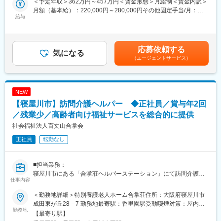
＜予定年収＞362万円～457万円＜賃金形態＞月給制＜賃金内訳＞
未経験から活躍されている方もおり、サポート体制が整っていま
・点滴、採血、予防接種、静脈注射
月額（基本給）：220,000円～280,000円その他固定手当/月：
す◎
・心電図のチェック
給与
45,200円～54,800円＜月給＞265,200円～334,800円＜昇給有無
・排便コントロール
＞有＜残業手当＞有＜給与補足＞※給与については、経験・資格・
■魅力：
・インスリン投与
夜勤/オンコールの有無などにより大きく変わります。賃金はあく
未経験の方や経験が少ない方でも、研修で着実に力をつけていた
・褥瘡ケア など
までも目安の金額であり、選考を通じて上下する可能性がありま
応募依頼する
だき、管理職になれる体制があります！管理職になることで、ベ
気になる
す。月給(月額)は固定手当を含めた表記です。
（エージェントサービス）
ースアップもしやすい環境です◎また、自由度も高く施設の採用
＜入居者・ご利用者様について＞
に携われたり、シフトも柔軟に組みやすくなっています。
・介護度4
・特別養護老人ホーム70名、ショートステイ5名
■会社の特徴：
・寝たきり等、重度の方が多くいらっしゃいます。
NEW
当社は訪問介護事業所や訪問看護ステーションを併設で運営して
【寝屋川市】訪問介護ヘルパー ◆正社員／賞与年2回
おり、各事業所で連携を図りながら効率的に運営しております。
■業務の特徴：
2018年設立後、現在7物件、2024年内新規3物件をOPEN予定と順
＊オンコールがあります。基本的には、電話対応もほとんどござ
／残業少／高齢者向け福祉サービスを総合的に提供
調に事業拡大も進んでいます！
いません。
社会福祉法人百丈山合掌会
※残業は月10時間ほどでシフトも組みやすく働きやすさも◎
呼び出しは施設全体で、月に1回あるかないかという程度です。
正社員
転勤なし
＊現場では、経験豊富な先輩スタッフや多職種チームと連携し、
利用者様はもちろん、そのご家族からも信頼される存在として活
躍いただけます。利用者様の笑顔を間近で感じながら、専門職と
■担当業務：
してのやりがいを深められる環境です。
寝屋川市にある「合掌荘ヘルパーステーション」にて訪問介護ヘ
仕事内容
ルパーをお任せします。利用者のご自宅を訪問し日常生活に必要
■組織構成：
なサービスを提供するお仕事です。
3名在籍しています。
＜勤務地詳細＞特別養護老人ホーム合掌荘住所：大阪府寝屋川市
《具体的には》
成田東が丘28－7 勤務地最寄駅：香里園駅受動喫煙対策：屋内全
●掃除・洗濯・調理・買物などの生活援助
勤務地
■当法人について：
面禁煙変更の範囲：会社の定める事業所
【最寄り駅】
●入浴・排泄などの身体介護
社会福祉法人百丈山合掌会は、大阪府寝屋川市を拠点に、高齢者