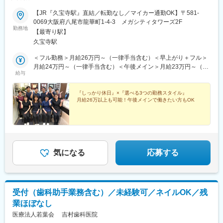
【JR『久宝寺駅』直結／転勤なし／マイカー通勤OK】〒581-
0069大阪府八尾市龍華町1-4-3 メガシティタワーズ2F
勤務地
【最寄り駅】
久宝寺駅
＜フル勤務＞月給26万円～（一律手当含む）＜早上がり＋フル＞
月給24万円～（一律手当含む）＜午後メイン＞月給23万円～（一
給与
律手当含む）※経験・スキルを考慮して、決定します。
『しっかり休日』×『選べる3つの勤務スタイル』
月給26万以上も可能！午後メインで働きたい方もOK
気になる
応募する
受付（歯科助手業務含む）／未経験可／ネイルOK／残
業ほぼなし
医療法人若葉会 吉村歯科医院