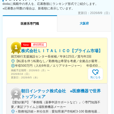
dodaに掲載中の求人を、応募数順にランキング形式でご紹介します。
※応募数が同数の場合は、新着順に表示しています。
更新日：
2026/8/9（日）
大阪府
医療系専門職
締切間近
New
株式会社ＬＩＴＡＬＩＣＯ【プライム市場】
就労移行支援施設センター長候補／年休125日／賞与年2回
【転居を伴う転勤なし／勤務地は希望を考慮／全拠点が最寄駅から徒歩5～10分圏内】◎詳細は『LITALICOワークス 全国一覧』の検索でご確認いただけます。■北海道：札幌、函館■福島県：福島、郡山■栃木県：宇都宮■埼玉県：さいたま、和光、所沢、越谷、草加、朝霞■千葉県：千葉、柏、船橋、松戸、市原■東京都：東京23区、八王子、三鷹、府中、立川■神奈川県：横浜、川崎、横須賀、大和、厚木■静岡県：静岡、浜松、富士■愛知県：名古屋、春日井、尾張旭、豊明、一宮、豊田、岡崎■新潟県：新潟■富山県：富山■大阪府：大阪、池田■奈良県：奈良■京都府：京都、宇治■岡山県：倉敷■広島県：広島、福山■熊本県：熊本■福岡県：久留米※上記には新規開設予定（住所未確定）の拠点もございます。※上記以外の拠点希望も歓迎※別拠点（ご希望エリア内）でのご案内になる可能性あり※受動喫煙対策：屋内全面禁煙★全国に拠点があり事例も豊富！共通の相談チャットで、拠点を超えて相談することができます。
年収500万円（入社6年目／エリアマネージャー） 年収450万円（入社4年目／センター長）
掲載予定期間：
2026/8/3（月）
〜
2026/8/16（日）
気になる
更新日：
2026/8/5（水）
朝日インテック株式会社 ※医療機器で世界
トップシェア
【愛知/瀬戸】『事務職（薬事申請サポートなど）』◇専門知識不
要／東証プライム上場医療機器メーカー
＜勤務地詳細＞本社住所：愛知県瀬戸市暁町3-100 勤務地最寄駅：名鉄瀬戸線／尾張瀬戸駅受動喫煙対策：敷地内全面禁煙変更の範囲：会社の定める事業所