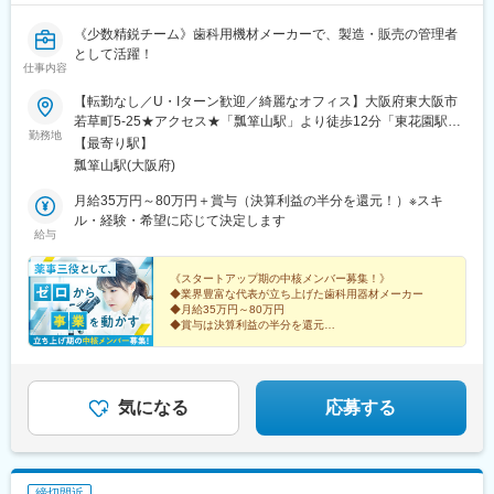
《少数精鋭チーム》歯科用機材メーカーで、製造・販売の管理者
として活躍！
仕事内容
【転勤なし／U・Iターン歓迎／綺麗なオフィス】大阪府東大阪市
若草町5-25★アクセス★「瓢箪山駅」より徒歩12分「東花園駅」
勤務地
より徒歩15分＼オフィスをリニューアルしました！／改装したば
【最寄り駅】
かりの綺麗なオフィスで、快適に働いていただけます♪
瓢箪山駅(大阪府)
月給35万円～80万円＋賞与（決算利益の半分を還元！）※スキ
ル・経験・希望に応じて決定します
給与
《スタートアップ期の中核メンバー募集！》
◆業界豊富な代表が立ち上げた歯科用器材メーカー
◆月給35万円～80万円
◆賞与は決算利益の半分を還元
◆部門長や経営層への昇格も可能
◆土日祝休み、長期連休あり
◆残業平均月20h程度
気になる
応募する
締切間近