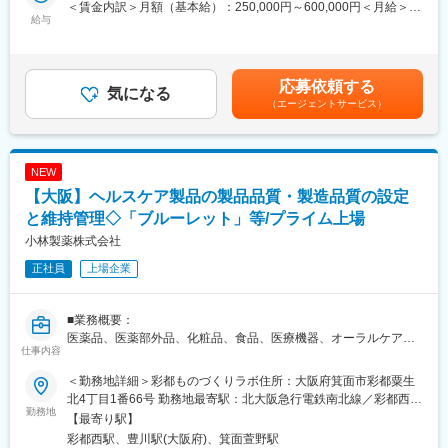
＜賃金内訳＞月額（基本給）：250,000円～600,000円＜月給＞
給与
250,000円～600,000円＜昇給有無＞有＜残業手当＞有＜給与補足
■業務詳細
＞※上記年収は参考年収であり選考の結果により前後する可能性が
・産業保健の専門知識や経験を活かし、健康課題の抽出・分析、
あります賃金はあくまでも目安の金額であり、選考を通じて上下
施策の企画立案
する可能性があります。月給(月額)は固定手当を含めた表記です。
応募依頼する
・ストレスチェックの運営や分析、メンタルヘルス推進、職場環
気になる
（エージェントサービス）
境改善施策の企画・運用
・健康アプリ等ICTを活用した施策の導入・推進
・労働安全衛生法に基づく健康管理や、性差による健康課題への
対応
NEW
・休復職支援制度や研修・啓発活動の企画、関係部署との連携に
【大阪】ヘルスケア製品の製品品質・製造品質の設定
よる施策推進
・人的資本の基盤として組織全体の健康に関する各種プロジェク
と維持管理◇「ブルーレット」等/プライム上場
ト推進
小林製薬株式会社
正社員
上場企業
■扱うサービス
健康アプリの活用、ストレスチェック実施、データ分析ツール等
■業務概要：
■組織構成
医薬品、医薬部外品、化粧品、食品、医療機器、オーラルケアな
人事部 組織開発・労働政策グループ 健康推進室（約26,000名の従
仕事内容
どを対象とした、製品品質と製造品質の設定と維持管理業務をお
業員に対応）
任せします。
＜勤務地詳細＞彩都ものづくりラボ住所：大阪府箕面市彩都粟生
■業務の魅力
北4丁目1番66号 勤務地最寄駅：北大阪急行電鉄南北線／彩都西駅
・国内外の外部監査の実施（国内出張あり/必要に応じて海外出張
勤務地
個別実務対応ではなく、全社規模で健康経営や人的資本の強化に
受動喫煙対策：屋内全面禁煙変更の範囲：会社の定める事業所
【最寄り駅】
の可能
貢献できるダイナミックな環境です。多様な業種・規模のグルー
（リモートワーク含む）
彩都西駅、豊川駅(大阪府)、箕面萱野駅
性もあり）