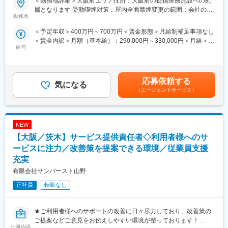
＜勤務地詳細＞大阪府エリア住所：大阪府の提携医療施設への配
新しい薬や治療法が安全で効果的かどうかを確かめるための臨床
（百貨店・ドラック・通販等）が多岐にわたっており分散するこ
属となります 受動喫煙対策：屋内全面禁煙変更の範囲：会社の定
試験（治験）をサポートする仕事です。
勤務地
とで非常に安定性が高いです。
める事業所
＜予定年収＞400万円～700万円＜賃金形態＞月給制補足事項なし
＜具体的に＞
変更の範囲：会社の定める業務
＜賃金内訳＞月額（基本給）：290,000円～330,000円＜月給＞
患者さんが治験に参加する手続きを助けたり、治験中のデータを
給与
290,000円～330,000円＜昇給有無＞有＜残業手当＞有＜給与補足
収集・管理をします。
＞※能力・経験に応じて決定致します。■賞与：年2回（夏7月・冬
また、患者さんや医師とのコミュニケーションを取り、試験がス
12月）賃金はあくまでも目安の金額であり、選考を通じて上下す
ムーズに進むように調整。
る可能性があります。月給(月額)は固定手当を含めた表記です。
治験が成功するためにはCRCの役割が非常に重要で、医療の進歩
応募依頼する
気になる
に貢献できるやりがいのある仕事です。
（エージェントサービス）
※担当する医療機関に常駐しての業務となります。
■治験コーディネーターで得られるスキル：
NEW
（1）コミュニケーション力：
患者さんに治験の内容をわかりやすく説明したり、医師や看護師
【大阪／茨木】サービス提供責任者◇利用者様へのサ
と連携することで伝える力が身に付きます。
ービスに注力／改善策を提案できる環境／従業員支援
（2）スケジュール管理力：
充実
治験には決まった検査や診察の予定があるため、患者さんが無理
有限会社サンバースト山野
なく通えるように予定を調整する力が身につきます。
（3）医療の知識：
正社員
転勤なし
薬の種類や副作用、検査の内容など、医療に関する知識が自然と
増えていきます。薬剤師や看護師と話す機会も多いため学ぶこと
も多いです。
★ご利用者様へのサポートの改善に日々尽力しており、改善策の
（4）パソコンや書類の整理力：
ご提案などご意見をお伝えしやすい環境が整っております！
検査の結果を記録したり、書類をまとめたりする仕事もありま
仕事内容