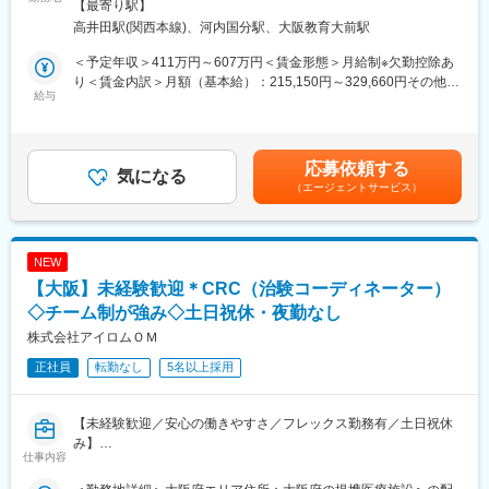
煙対策：敷地内全面禁煙変更の範囲：会社の定める事業所
【最寄り駅】
■職務内容：
■配属先：
高井田駅(関西本線)、河内国分駅、大阪教育大前駅
化粧品および医薬部外品について当局への薬事手続、製品表示・
配属予定のグループ10名（グループ長1名、メンバー9名）
広告チェック、 及びこれらに伴う社内相談対応などから、キャリ
※うち9名は中途入社者
＜予定年収＞411万円～607万円＜賃金形態＞月給制※欠勤控除あ
アとご希望を勘案してご担当頂きます。
り＜賃金内訳＞月額（基本給）：215,150円～329,660円その他固
＜～具体的には～＞
給与
■期待すること：
定手当/月：38,000円～47,500円＜月給＞253,150円～377,160円
・国内における化粧品・医薬部外品に関する届出・申請・照会対
入社後はご経験を活かせる分野からご活躍いただきます。
＜昇給有無＞有＜残業手当＞有＜給与補足＞■昇給：年1回■賞
応や製品表示のチェック
お客様に安心してご使用いただける製品を供給し続けるための品
与：年2回(基本給の5.0ヶ月分（※2025年度実績6.0ヶ月分）※半期
・研究開発員に対する社内教育、薬事相談、外国法規制に係わる
質管理体制の仕組みの再構築に向けて、社内外の関係者を巻き込
ごとに評価面談があり、昇給、賞与の査定を行います。【モデル
応募依頼する
情報の収集や取り纏めなど
気になる
んだ業務変革を一緒に推進していただきたいと考えています。
年収】・勤続10年程度：500～600万円・勤続15年程度：600～
（エージェントサービス）
・同社が会員になっている業界団体の委員会活動への参画や法改
800万円賃金はあくまでも目安の金額であり、選考を通じて上下
正説明会や各種セミナーにご参加し、社内にフィードバックする
■同社について：
する可能性があります。月給(月額)は固定手当を含めた表記です。
といった周辺業務
小林製薬グループは「“あったらいいな”をカタチにする」をブラン
ドスローガンに掲げ、お客さまの生活・健康上のお困りごとを解
NEW
■配属先組織構成：
決し、快適な暮らしに貢献することを使命に事業展開していま
【大阪】未経験歓迎＊CRC（治験コーディネーター）
薬事室では現在５名が在籍しております。(30代～60代)
す。
◇チーム制が強み◇土日祝休・夜勤なし
■研修制度：
・数字で見る小林製薬
株式会社アイロムＯＭ
入社後は、OJTや工場研修を行います。
https://www.kobayashi.co.jp/recruitment/company/number.html
正社員
転勤なし
5名以上採用
・福利厚生制度
■事業の魅力：
https://www.kobayashi.co.jp/recruitment/environment/index.html
・化粧品OEM/ODMで国内トップクラスのシェアを誇るメーカー
【未経験歓迎／安心の働きやすさ／フレックス勤務有／土日祝休
です。
変更の範囲：会社の定める業務
み】
・新製品のコンセプト設計から原材料の調達、完成品の生産、品
仕事内容
質管理に至るワンストップトータルサービスを提供。商品カテゴ
■業務詳細／治験コーディネーター（CRCって何？）
リー（スキンケア・メイクアップ・ヘアケア等）や販売チャネル