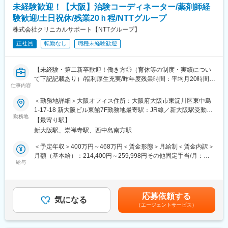
し、応用力を身につけます。
未経験歓迎！【大阪】治験コーディネーター/薬剤師経
◆大規模病院では、複数のプロジェクトを受託する為、必ず複数
・継続研修：週に1回、最新の治験情報や振り返りを行い、スキル
名のチームで業務を進めます。
験歓迎/土日祝休/残業20ｈ程/NTTグループ
アップを図っていきます。
◆チームメンバー間でリアルタイムで最新情報を共有するため、
株式会社クリニカルサポート【NTTグループ】
急な休暇や長期休暇にも対応可。
変更の範囲：会社の定める業務
正社員
転勤なし
職種未経験歓迎
◆ライフイベントと両立して長く就業出来るように、完全チーム
制や時間単位の有給取得、スーパーフレックスタイム制度を導入
しております。（原則OJT終了後に適用）
【未経験・第二新卒歓迎！働き方◎（育休等の制度・実績につい
て下記記載あり）/福利厚生充実/昨年度残業時間：平均月20時間/
【未経験安心の研修制度】
仕事内容
研修制度充実】
◆導入研修(入社後2週間の座学研修)ビジネスマナー、PC操作、薬
機法やGCPなどの関連法、CRC業務に必要な知識やスキルなどを
＜勤務地詳細＞大阪オフィス住所：大阪府大阪市東淀川区東中島
■業務内容
学びます。各単元毎に専属社員が講義をします。
1-17-18 新大阪ビル東館7F勤務地最寄駅：JR線／新大阪駅受動喫
医療機関内で患者様や医師、各部門間のコーディネート（調整）
勤務地
◆OJT研修(社後半年間）：導入研修で学んだことを現場で体験
煙対策：屋内全面禁煙変更の範囲：会社の定める事業所
【最寄り駅】
業務を行い、製薬会社と医療機関の架け橋となり臨床試験（治
し、応用力を身につけます。
新大阪駅、崇禅寺駅、西中島南方駅
験）のスムーズな進行を支援します。
◆継続研修：週に1回、最新の治験情報や振り返りを行い、スキル
・患者様に対して：
アップを図っていきます。
＜予定年収＞400万円～468万円＜賃金形態＞月給制＜賃金内訳＞
治験の説明補助や治験スケジュール説明、質問・相談対応、精神
月額（基本給）：214,400円～259,998円その他固定手当/月：
的なケア
給与
【お客様先（医療機関）】
25,000円～50,000円固定残業手当/月：40,000円（固定残業時間
・医師、院内のスタッフに対して：
◆医療機関は、全国約30の大学病院、がんセンターなどの大規模
15時間0分/月）超過した時間外労働の残業手当は追加支給＜月給
治験実施の支援、治験スケジュール調整・データ入力の補助等
病院のみ。◆対象疾患はオンコロジー領域（化学療法、免疫療
＞279,400円～349,998円（一律手当を含む）＜昇給有無＞有＜残
・製薬会社担当者に対して：
法、遺伝子治療など）が最も多く、再生医療や医療機器、バイオ
業手当＞有＜給与補足＞■月給制+賞与となります。賞与は年2回
応募依頼する
実施している治験に関する情報を担当者へ提供し、治験進行の調
気になる
医薬品など大規模病院ならではのプロジェクトを深く経験できま
です。■優秀成績者は別途5万円、3万円、1万円/月の報奨金あり■
（エージェントサービス）
整
す。
入社5年目チーフ、500万円（手当込・残業代別）■入社7年目リー
ダー、550万円（手当込・残業代別）■2025年度賞与実績 基本給
※医療機関は、全国約30の大学病院、がんセンターなどの大規模
【キャリアパス】