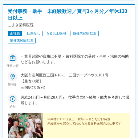
受付事務・助手 未経験歓迎／賞与3ヶ月分／年休130
日以上
こまき歯科医院
正社員
転勤なし
5名以上採用
職種未経験歓迎
業種未経験歓迎
＜業界経験や資格は不要＞ 歯科医院での受付・事務・治療の補助
などをお願いします。
仕事内容
大阪市淀川区西三国3-18-1 三国ホープハウス101号
【最寄り駅】
勤務地
三国駅(大阪府)
月給24万円～月給28万円※一律手当含む※経験・能力を考慮して優
遇します。
給与
年間休日130日以上・賞与3ヶ月分など好待遇
未経験から安心して始められる歯科医院のお仕事です