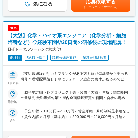
応募依頼する
た、夜勤明けの日は勤務扱いになり、明けの翌日はお休みになり
気になる
・導入研修(入社後2週間の座学研修)ビジネスマナー、PC操作、薬
固定手当を含みます。
（エージェントサービス）
ます。
機法やGCPなどの関連法、CRC業務に必要な知識やスキルなどを
※例 1日：17時～夜勤 2日：朝10時に退勤
学びます。各単元毎に専属社員が講義ををいます。
↑この夜勤明けの日も勤務扱いになるので実質、週3日お休みがあ
・OJT研修(社後半年間）：導入研修で学んだことを現場で体験
ります。
し、応用力を身につけます。
NEW
■組織構成：職員は総勢45名です。生活支援員は36名、平均年齢
・継続研修：週に1回、最新の治験情報や振り返りを行い、スキル
【大阪】化学・バイオ系エンジニア（化学分析・細胞
30代後半、男女比は5：5です。
アップを図っていきます。
■施設定員：施設入所支援30名、生活介護：40名、短期入所：5名
培養など）◇経験不問◎20日間の研修後に現場配属！
■研修支援制度：入職後は、指導担当職員が丁寧にサポートしてい
変更の範囲：会社の定める業務
日研トータルソーシング株式会社
きます。未経験からスタートできる職場です。当法人は、充実し
正社員
5名以上採用
職種未経験歓迎
業種未経験歓迎
た研修制度や、資格取得助成金制度を設けているため、入職後の
スキルアップも可能です。「福祉」という仕事に対する熱意、夢
のある方、当法人の経営理念に共感できる方、相手の立場に立っ
【技術職経験がない！ブランクがある方も歓迎◎基礎から学べる
て考え、一人一人にあった支援をしたい方をお待ちしておりま
研修＊現場配属後も丁寧にフォロー／豊富に案件があるのでピッ
す。
仕事内容
タリな案件へ配属】
■就業環境：基本理念として、障がいのある方・ない方、高齢者・
子ども関わらず、住み慣れた地域で共に支え合い生活しながら1人
＜勤務地詳細＞各プロジェクト先（関西／大阪）住所：関西圏内
■職務内容：
ひとりが心に描く幸せを大切にできるよう、安心で適切な福祉サ
の常駐先 受動喫煙対策：屋内全面禁煙変更の範囲：会社の定める
化学・バイオ系領域において、検査・分析から基礎研究、各種試
勤務地
ービスの提供と社会づくりを目指しています。当法人は摂津市と
事業所
験、品質管理まで、バイオテクノロジーを活かした業務などに携
の連携も密で経営的にも安定しています。働きやすく雰囲気のい
＜予定年収＞316万円～400万円＜賃金形態＞月給制補足事項なし
わります。
い職場には優秀な人が集まり、より良いサービスが提供できると
＜賃金内訳＞月額（基本給）：200,000円～210,000円＜月給＞
いう考え方のもと、1人ひとりの職員の個性を尊重し、職員同士が
給与
200,000円～210,000円＜昇給有無＞有＜残業手当＞有＜給与補足
【活躍分野（例）】
自由に意見交換しやすい雰囲気作りのために色々なイベントや機
＞経験、能力を考慮の上、規定により決定します。■昇給：年1回
医薬品、再生医療、バイオ、化学素材・材料・塗料、環境、化粧
会を企画しています。
（4月）■賞与：年2回（7月・12月）■研修中は 18万円/月 となり
品・食品・健康食品など
【大阪府が取り組んでいる「緊急雇用対策事業」に賛同していま