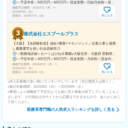
＜予定年収＞500万円～600万円＜賃金形態＞日給月給制＜賃金内訳＞月額（基本給）：280,000円～290,000円/月20日間勤務想定＜想定月額＞280,000円～290,000円＜昇給有無＞有＜残業手当＞有＜給与補足＞※給与詳細は、経験等を考慮した上で決定■昇給：年1回■賞与：年2回（前年度実績5.0か月相当）※業績により別途決算賞与あり賃金はあくまでも目安の金額であり、選考を通じて上下する可能性があります。月給(月額)は固定手当を含めた表記です。
掲載予定期間：
2026/7/2（木）
〜
2026/9/30（水）
気になる
更新日：
2026/7/31（金）
株式会社エスプールプラス
【大阪】【未経験歓迎】福祉×農業×マネジメント／企業人事と連携
し農園運営を担い社会貢献性◎
＜勤務地詳細＞わーくはぴねす農園※大阪住所：大阪府 受動喫煙対策：敷地内全面禁煙変更の範囲：会社の定める事業所
＜予定年収＞400万円～600万円＜賃金形態＞月給制＜賃金内訳＞月額（基本給）：280,000円～420,000円＜月給＞280,000円～420,000円＜昇給有無＞有＜残業手当＞有＜給与補足＞※予定年収はあくまでも目安の金額であり、選考を通じて上下する可能性があります。■昇給：年2回（8月・2月）■賞与：年2回（7月・12月）賃金はあくまでも目安の金額であり、選考を通じて上下する可能性があります。月給(月額)は固定手当を含めた表記です。
掲載予定期間：
2026/6/25（木）
〜
2026/9/23（水）
気になる
更新日：
2026/6/25（木）
※求人応募数の多い順にランキングしています（非公開求人は除く）。
※集計対象期間：2026/8/2（日）～2026/8/8（土）
※事情により掲載終了予定日よりも前に求人募集が終了していることもご
ざいます。その場合は当サイトから応募はできませんので、あらかじめご
了承ください。
医療系専門職
の人気求人ランキングを詳しく見る