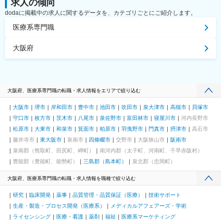
求人の傾向
dodaに掲載中の求人に関するデータを、カテゴリごとにご紹介します。
医療系専門職
大阪府
大阪府、医療系専門職の転職・求人情報をエリアで絞り込む
大阪市
堺市
岸和田市
豊中市
池田市
吹田市
泉大津市
高槻市
貝塚市
守口市
枚方市
茨木市
八尾市
泉佐野市
富田林市
寝屋川市
河内長野市
松原市
大東市
和泉市
箕面市
柏原市
羽曳野市
門真市
摂津市
高石市
藤井寺市
東大阪市
泉南市
四條畷市
交野市
大阪狭山市
阪南市
泉南郡（熊取町、田尻町、岬町）
南河内郡（太子町、河南町、千早赤阪村）
豊能郡（豊能町、能勢町）
三島郡（島本町）
泉北郡（忠岡町）
大阪府、医療系専門職の転職・求人情報を職種で絞り込む
研究
臨床開発
薬事
品質管理・品質保証（医療）
技術サポート
生産・製造・プロセス開発（医療系）
メディカルアフェアーズ・学術
ライセンシング
医療・看護
薬剤
福祉
医療系マーケティング