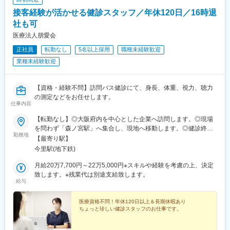
接客経験が活かせる健診スタッフ／年休120日／16時退
社も可
医療法人朋愛会
正社員
転勤なし
5名以上採用
職種未経験歓迎
業種未経験歓迎
【資格・経験不問】訪問バス健診にて、身長、体重、視力、聴力
の測定などをお任せします。
仕事内容
【転勤なし】◎大阪府内を中心とした企業へ訪問します。◎現場
を問わず「森ノ宮駅」へ集合し、現地へ移動します。◎健診終了
勤務地
後、事務所へ帰社します。■医療法人朋愛会 訪問健診課 事務所大
【最寄り駅】
阪府大阪市東成区大今里1-26-4 カトレヤ事務所＜アクセス＞大阪
今里駅(地下鉄)
メトロ千日前線、今里筋線「今里駅」7番出口 徒歩7分受動喫煙対
策：敷地内禁煙
月給20万7,700円～22万5,000円※スキルや経験を考慮の上、決定
致します。※残業代は別途支給致します。
給与
医療資格不問！年休120日以上＆長期休暇あり
ちょっと珍しい健診スタッフのお仕事です。