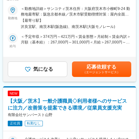
・介護業界での更なるご活躍を望む方にオススメです！
す。パソコンの使い方や、正確に記録する力が身につきます。
・仕事以外のことにも熱意をもって日々を過ごしている方にとて
＜勤務地詳細＞サンコティ茨木住所：大阪府茨木市小柳町9-24 勤
（5）チームで働く力：
もマッチします！
務地最寄駅：阪急京都本線／茨木市駅受動喫煙対策：屋内全面禁
治験は医師、看護師、薬剤師など、いろんな職種の人と協力して
勤務地
煙変更の範囲：無
【最寄り駅】
進めるので、チームワークの大切さを学べます。
■企業概要：
沢良宜駅、南茨木駅(阪急線)、南茨木駅(大阪モノレール)
・当社は大阪府茨木市でサービス付き高齢者向け住宅（住宅型有
【同社で働くメリット】
料老人ホーム）である「サンコティ茨木」「サンファミーレ茨
＜予定年収＞374万円～421万円＜賃金形態＞月給制＜賃金内訳＞
■安心の働きやすさ：
木」の運営や、訪問介護・居宅介護支援等の在宅サービス事業を
月額（基本給）：267,000円～301,000円＜月給＞267,000円～
フレックスタイム制も取り入れ、柔軟に働き方をアレンジ可能。
提供している会社です。入居者も職員も温かみを感じられる「居
給与
301,000円＜昇給有無＞有＜残業手当＞有＜給与補足＞※経験・ス
残業時間も月15時間程度、産休育休の取得実績も多数あり、育児
心地の良い我が家」のような施設づくりを心がけています。
キルを考慮し、優遇します■昇給：あり■賞与：年2回（昨年度実
手当もございます。
績計2.0ヵ月分）※賞与は業績による賃金はあくまでも目安の金額
■仕事内容：
であり、選考を通じて上下する可能性があります。月給(月額)は固
■充実の研修制度：
応募依頼する
・サービス付き高齢者向け住宅「サンコティ茨木」のサービス提
気になる
定手当を含めた表記です。
導入研修が80時間あり、手厚いフォロー体制があります。
（エージェントサービス）
供責任者として、訪問介護や介護職員の教育等をご担当いただき
CRC社内認定制度を採用し、継続研修を充実させることで常に新
ます。
しい知識を身につけ、スキルアップできる環境を用意していま
＜具体的には＞
す。
・サービス提供責任者業務
NEW
・訪問介護
■キャリアステップ：
【大阪／茨木】一般介護職員◇利用者様へのサービス
・介護職員の教育業務
CRCとして幅広い経験を積むことや、スペシャリストとして特定
・シフトの管理業務
に注力／改善策を提案できる環境／従業員支援充実
の疾患領域の専門的な経験を積んでいくことも可能です。
・利用者や家族への対応業務
有限会社サンバースト山野
また、グループの垣根を超えCRCからSMAやCRAへのキャリアチ
ェンジ、事業の枠をこえ新たなキャリアにチャレンジされている
正社員
転勤なし
■魅力
方もいらっしゃいます。
・サービス改善に向けて様々な意見を伝えやすい環境
ご利用者様を一番理解しているのは現場で活躍するメンバーなの
変更の範囲：会社の定める業務