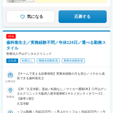
気になる
応募する
NEW
歯科衛生士／実務経験不問／年休124日／選べる勤務ス
タイル
医療法人平山デンタルクリニック
正社員
転勤なし
職種未経験歓迎
業種未経験歓迎
【チームで支える診療体制】実務未経験の方も安心／イチから成
長できる歯科衛生士
仕事内容
【JR『久宝寺駅』直結／転勤なし／マイカー通勤OK】◎平山デン
タルクリニック大阪府八尾市龍華町1-4-3 メガシティタワーズ2F
勤務地
＜アクセス＞・JRおおさか東線線「久宝寺駅」から直結！※マイ
【最寄り駅】
カー通勤もOK※受動喫煙対策:屋内全面禁煙
久宝寺駅
＜フル勤務＞月給33万円～＜早上がり＋フル＞月給30万円～＜午