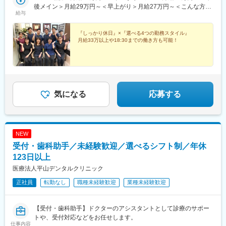
後メイン＞月給29万円～＜早上がり＞月給27万円～＜こんな方に
給与
ピッタリ♪＞◆しっかり稼ぎたい方◆ほどよく働き・稼ぎたい方◆
午後出勤をメインにしたい方◆ワークライフバランスを重視した
い方【共通】※残業代は別途支給します。※経験やスキルなどを考
『しっかり休日』×『選べる4つの勤務スタイル』
月給33万以上や18:30までの働き方も可能！
慮し、決定します。
気になる
応募する
NEW
受付・歯科助手／未経験歓迎／選べるシフト制／年休
123日以上
医療法人平山デンタルクリニック
正社員
転勤なし
職種未経験歓迎
業種未経験歓迎
【受付・歯科助手】ドクターのアシスタントとして診療のサポー
トや、受付対応などをお任せします。
仕事内容