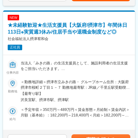
※医療機関は、全国約30の大学病院、がんセンターなどの大規模
機法やGCPなどの関連法、CRC業務に必要な知識やスキルなどを
給）■入社5年目チーフ、500万円（手当込・残業代別）■入社7年
病院のみ。対象疾患はオンコロジー領域（化学療法、免疫療法、
学びます。各単元毎に専属社員が講義ををいます。
目リーダー、550万円（手当込・残業代別）賃金はあくまでも目
遺伝子治療など）が最も多く、再生医療や医療機器、バイオ医薬
・OJT研修(社後半年間）：導入研修で学んだことを現場で体験
安の金額であり、選考を通じて上下する可能性があります。月給
NEW
品など大規模病院ならではのプロジェクトを狭く深く経験できま
し、応用力を身につけます。
(月額)は固定手当を含めた表記です。
★未経験歓迎★生活支援員【大阪府/摂津市】年間休日
す。
・継続研修：週に1回、最新の治験情報や振り返りを行い、スキル
113日※実質週3休み/住居手当や退職金制度など◎
アップを図っていきます。
【就業環境】
社会福祉法人摂津宥和会
大規模病院では、複数のプロジェクトを受託する為、必ず複数名
変更の範囲：会社の定める業務
正社員
のチームで業務を進めます。チームメンバー間でリアルタイムで
最新情報を共有するため、急な休暇や長期休暇にも対応可。ライ
フイベントと両立して長く就業出来るように、完全チーム制や時
当法人「みきの路」の生活支援員として、施設利用者の生活支援
間単位の有給取得、スーパーフレックスタイム制度を導入し（原
をご担当いただきます。
則OJT終了後に適用）、復帰実績はほぼ100％となっております。
仕事内容
■具体的な業務内容：
育児休業は満3歳まで、育児短時間勤務は小学校3年年まで利用可
・障がいをお持ちの利用者さんの、日用生活や社会活動の支援が
能です。
＜勤務地詳細＞摂津市立みきの路・ グループホーム住所：大阪府
主なお仕事です。
摂津市桜町２丁目１－７ 勤務地最寄駅：JR線／千里丘駅受動喫煙
・食事介助、排泄介助、入浴介助、健康管理など、障がいのある
勤務地
【キャリアパス】
対策：敷地内全面禁煙変更の範囲：会社の定める事業所
【最寄り駅】
利用者さんの生活全般を支援します。
約4～5年後にチームをまとめるチーフやリーダーに任命される
沢良宜駅、摂津市駅、摂津駅
■就業時間：（早出）7：15 ～ 15：45（日勤）8：45 ～ 17：
と、チームのプロジェクトの進進管理やメンバーのフォローをし
15（遅出）12：30 ～ 21：00（夜勤）17：00 ～ 翌10：00（1日
ています。更に経験を積み管理職であるマネージャーに任命され
＜予定年収＞350万円～489万円＜賃金形態＞月給制＜賃金内訳＞
の実労働7時間45分・夜勤15時間30分／休憩45分）
るとオフィス全体を管轄します。また社員のキャリアプランに応
月額（基本給）：182,200円～218,400円＜月給＞182,200円～
※夜勤について：夜勤の日は17時～翌朝10時までで休憩は90分。※
給与
じて、CRCスペシャリスト（役職無し）として働くことも可能で
218,400円＜昇給有無＞有＜残業手当＞有＜給与補足＞※経験やス
この間で仮眠や休憩。夜勤は非常勤の補助の方と2名体制で行いま
あり、スキルや能能によって昇給します。
キルを考慮の上、当社規定により決定いたします。■賞与：年2回
す。・夜勤手当は5000円／1回。
（6月・12月）※過去実績…計4.3ヶ月分■定期昇給：年1回（1月）
月4～5回は夜勤があり手当で月2万～2万5千円はもらえます。ま
【研修制度】
記載金額は選考を通じて上下する可能性があります。月給(月額)は