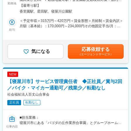
に対し、日常的な介護業務を行っていただきます。
勤務地
面禁煙変更の範囲：会社の定める事業所
【最寄り駅】
・入浴
香里園駅、星田駅、寝屋川公園駅
・排泄
・食事
＜予定年収＞315万円～420万円＜賃金形態＞月給制＜賃金内訳＞
・移動
月額（基本給）：170,000円～234,000円その他固定手当/月：
・心身のケアなど
給与
68,900円～79,780円＜月給＞238,900円～313,780円＜昇給有無
＞有＜残業手当＞有＜給与補足＞■その他固定手当内訳：調整手
■組織構成：
当：17,000～23,400円特殊業務手当：11,900～16,380円夜勤手
非常勤スタッフを含め30名程で構成されています。
当：40,000円（5回分・8,000円/回）賃金はあくまでも目安の金額
応募依頼する
気になる
であり、選考を通じて上下する可能性があります。月給(月額)は固
（エージェントサービス）
■当法人について：
定手当を含めた表記です。
社会福祉法人百丈山合掌会は、大阪府寝屋川市を拠点に、高齢者
向け福祉サービスを総合的に提供する社会福祉法人です。特別養
護老人ホーム「合掌荘」を中心に、デイサービス、訪問介護、居
NEW
宅介護支援、高齢者住宅「サンサーラ」などを運営しています。
【寝屋川市】サービス管理責任者 ◆正社員／賞与2回
介護が必要になった段階から入居、生活支援、終末期ケアまでを
包括的に支える体制を構築しており、地域住民の暮らしを長期的
／バイク・マイカー通勤可／残業少／転勤なし
に支援する事業を展開しています。地域密着型の福祉サービスを
社会福祉法人百丈山合掌会
通じて、利用者本人だけでなく家族の負担軽減にも貢献していま
正社員
転勤なし
す。
変更の範囲：会社の定める業務
■担当業務：
寝屋川市にある「パゴダの丘作業所合掌園」とグループホーム
仕事内容
「ぱれっとハウス」にて、サービス管理責任者をお任せします。