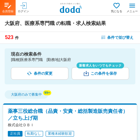
会員登録
ログイン
気になる
メニュー
大阪府、医療系専門職
の転職・求人検索結果
523
条件で並び替え
件
現在の検索条件
[職種]医療系専門職 [勤務地]大阪府
新着求人をいつでもチェック
条件の変更
この条件を保存
大阪府
のみで募集中
薬事三役総合職（品責・安責・総括製造販売責任者）
／立ち上げ期
株式会社ＤＢＩ
正社員
転勤なし
業種未経験歓迎