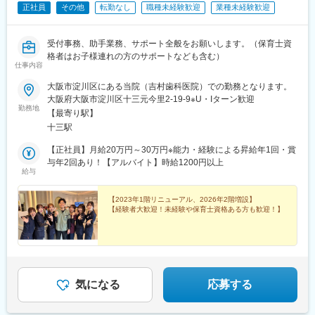
正社員
その他
転勤なし
職種未経験歓迎
業種未経験歓迎
受付事務、助手業務、サポート全般をお願いします。（保育士資
格者はお子様連れの方のサポートなども含む）
仕事内容
大阪市淀川区にある当院（吉村歯科医院）での勤務となります。
大阪府大阪市淀川区十三元今里2-19-9※U・Iターン歓迎
勤務地
【最寄り駅】
十三駅
【正社員】月給20万円～30万円※能力・経験による昇給年1回・賞
与年2回あり！【アルバイト】時給1200円以上
給与
【2023年1階リニューアル、2026年2階増設】
【経験者大歓迎！未経験や保育士資格ある方も歓迎！】
気になる
応募する