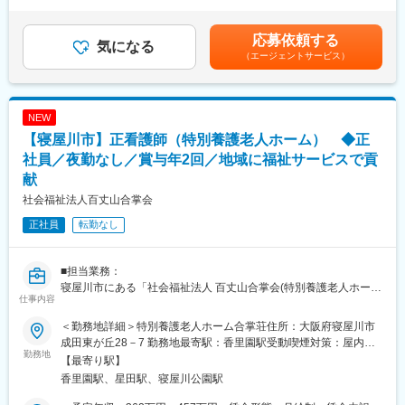
＜給与補足＞賞与あり 年2回 合計約２ヶ月分※業績により支給
・入社までは人事の採用担当、研修時は研修担当、配属後は当社
ど
額に変動あり※管理者業務開始後に昇給あり（23万～24万で入社
営業担当と現場配属フォロー担当が、みなさまをサポートしま
※状況に合わせて介護業務も依頼します
の方、その他は能力に応じ昇給）賃金はあくまでも目安の金額で
応募依頼する
す。仕事内容だけでなく、職場のルールや社内制度など、仕事を
【変更の範囲：会社の定める業務】
気になる
あり、選考を通じて上下する可能性があります。月給(月額)は固定
していく上で不安なことがあれば、いつでもサポートしてもらえ
（エージェントサービス）
手当を含めた表記です。
る環境があります。
■入社後：
（1）入社後は事業所で研修を受けた後、現場配属となります
★万が一、配属先の職場雰囲気や仕事内容、人間関係が合わなか
（研修期間は経験や能力に応じ異なりますが経験のある方で3ケ月
NEW
った場合でも、ジョブチェンジ制度があり、他の職場にチェンジ
～6か月、管理職未経験の方でおおよそ1年前後を見込んでおりま
【寝屋川市】正看護師（特別養護老人ホーム） ◆正
することが可能です。
す）
★1人当たりの担当エンジニア数が多くならないようにしており、
※既存の介護施設への巡回もしくは介護施設での常駐となります
社員／夜勤なし／賞与年2回／地域に福祉サービスで貢
みなさまからお困りごとや相談に対して、すぐに対応できるよう
献
に整えております！
■研修内容：
社会福祉法人百丈山合掌会
・会社全体や介護事業の概要説明
■福利厚生：
・介護の実務的研修（身体介護やその他介助等の研修）
正社員
転勤なし
◎社員寮
・介護外の業務に対する研修（病院や各事業所とのやり取りの流
└当社が契約する賃貸物件であれば、家賃と水道光熱費の全額も
れや、役所等の手続きについての研修）
しくは一部を負担する制度がございます。賃貸物件には家具家電
・管理業務研修（金銭管理（介護施設の場合）や、売上目標の設
■担当業務：
が付いており、すぐにお住まいになることができます。
定、スタッフ管理についての研修）
寝屋川市にある「社会福祉法人 百丈山合掌会(特別養護老人ホー
仕事内容
※引っ越し費用は上限10万円まで会社が負担します。
ム)」のデイサービスセンターにて、看護業務を担当していただき
■未経験でも安心：
ます。利用者様一人ひとりの安心安全な一日をサポートする重要
＜勤務地詳細＞特別養護老人ホーム合掌荘住所：大阪府寝屋川市
◎スマホアプリから手軽に使える日本最大級の福利厚生サービス
未経験でも安心の教育体制◎
な役割を担います。
成田東が丘28－7 勤務地最寄駅：香里園駅受動喫煙対策：屋内全
あり
業界未経験の方に関しても、採用後は地域の特性やグループ内連
《具体的には》
勤務地
面禁煙変更の範囲：会社の定める事業所
【最寄り駅】
携も含め、馴れるまで丁寧にお教えします。前任者から管理者と
・日々のバイタルチェック
香里園駅、星田駅、寝屋川公園駅
変更の範囲：会社の定める業務
しての引継ぎ期間も充分設けますので、安心してご応募くださ
・個別ケアプランに基づいた処置
い。
・服薬管理