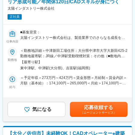
リア形成可能／年間休120日/CADスキルが身につく
・完成／引き渡しまでのフォロー
変更の範囲：会社内の全ての業務
太陽インダストリー株式会社
■業務の特徴：
正社員
・当大分拠点は親会社-谷川建設の大分支店との関わりが特に強
く、住宅の受注から一貫したサービス提供が特徴となっていま
す。
■募集背景：
・打合せなどのお客様とのコミュニケーションに際しては、谷川
太陽インダストリー株式会社は、製造業界でのさらなる成長を目
建設の営業担当の同席もございます
仕事内容
指し、組織の強化を図っています。業績が順調に伸長し、経験豊
・適切にエクステリアの専門家としての知見を社内外にアウトプ
富なメンバーと若手が協力し合っています。将来的な技術の継承
＜勤務地詳細＞中津新田工場住所：大分県中津市大字大新田425-2
ットしていくことが求められます。
と組織力強化のため、若手人材を積極的に募集します。自らスキ
勤務地最寄駅：JR線／中津駅受動喫煙対策：その他（■敷地内喫
・直接現場に足を運びながら、またお客様との打ち合わせを通し
ルアップを目指し、社内の関係部署と円滑にコミュニケーション
勤務地
煙可能場所あり）変更の範囲：会社の定める事業所
て「質」にこだわった商品群をお客様に自信を持っていただくこ
【最寄り駅】
を取りながらあなたの「モノづくり」への情熱を活かし、共に成
とが可能です。自社ブランド商品を含め谷川品質を持った商品の
東中津駅、中津駅(大分県)、吉富駅(福岡県)
長していける方を募集しております。
提案が可能です。
＜予定年収＞273万円～424万円＜賃金形態＞月給制＜賃金内訳＞
・打合せや納品、設置立ち合い業務として大分県内を移動しなが
■業務内容：中津新田工場内のインフラ保全部
月額（基本給）：174,100円～265,000円＜月給＞174,100円～
らの外勤がほぼ毎日発生いたします。
橋梁などのコンクリート構造物に関する調査補助やCAD図面作
給与
265,000円＜昇給有無＞有＜残業手当＞有＜給与補足＞賃金はあ
・将来的には、マンションのオプション販売会の企画・提案・現
成、報告資料作成を担当いただきます。
くまでも目安であり、選考を通じて上下する可能性があります。■
場運営業務にも携わってもらう予定です。自身のやる気次第で、
その他手当：・外業手当関係（日当・宿泊手当など）■賞与：有
仕事のフィールドがどんどん広がります。
インフラ保全部 調査診断課では、橋梁やコンクリート構造物の安
（年2回）／昨年実績（3.99ヶ月）■昇給：有（年1回）／昨年実
応募依頼する
全性を確保するための調査・診断を担当します。最新の非破壊検
気になる
績（3.50%）賃金はあくまでも目安の金額であり、選考を通じて
■当社の特徴
（エージェントサービス）
査技術やデータ解析を駆使し、社会インフラの長寿命化に貢献す
上下する可能性があります。月給(月額)は固定手当を含めた表記で
・同社は谷川建設グループのインテリア・エクステリア部門を担
る重要な役割です。年間休日120日、原則転勤なしで、専門性を
す。
当している空間づくりのプロフェッショナル集団です。照明・カ
高めながら将来の管理職候補としてキャリアを築けます。
ーテンをメインに、家具・椅子・絨毯・絵画に至るまで、内装全
般に関わるインテリアをコーディネートしています。
【大分／佐伯市】未経験OK！CADオペレーター※建築