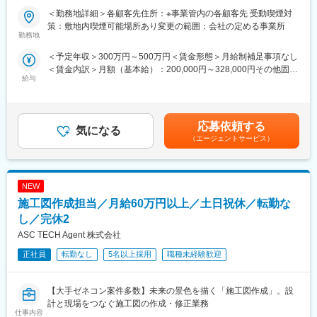
同社の大きな魅力として、スキルアップのチャンスが豊富です。
＜勤務地詳細＞各顧客先住所：※事業管内の各顧客先 受動喫煙対
■戸田建設に関して：
実績として、事務からCADオペレーターへ行かれた方、CADオペ
策：敷地内喫煙可能場所あり変更の範囲：会社の定める事業所
1881年（明治14年）の創業以来、学校や病院、国の重要文化財、
レーターから施工管理へ移りご活躍いただいている方も多数いま
勤務地
インフラなど、様々な施工に携わってきました。今後は企画から
す。社員が望んだスキルアップを全力で応援サポートします。
＜予定年収＞300万円～500万円＜賃金形態＞月給制補足事項なし
施工、リノベーションに至る全てのプロセスにおける知見を集約
＜賃金内訳＞月額（基本給）：200,000円～328,000円その他固定
するプラットフォームの構築。日本初の浮体式洋上風力発電の事
■同社の強み：
給与
手当/月：1,000円～30,000円＜月給＞201,000円～358,000円＜昇
業者となった「再生可能エネルギー事業」をはじめとする新領域
建設・プラント業界を中心に、施工管理、設計、施工図作成、
給有無＞有＜残業手当＞有＜給与補足＞※経験、資格を考慮の上決
への挑戦。BIM/CIMモデルの構築や自動化施工などの革新的なも
CAD オペレーター、事務等を派遣する、人材派遣会社です。大手
定します。■昇給：過去実績3,000円／月※会社業績による賃金は
のづくり手法の確立や新たな価値の創造を推進。SDGsの達成に向
ゼネコン５社ともに取引があり、目玉工事に関わりながらスキル
あくまでも目安の金額であり、選考を通じて上下する可能性があ
けて戸田建設が描くコンセプトシティの想像を目指します。
アップできるチャンスが多くあります。また、大手とのつながり
応募依頼する
気になる
ります。月給(月額)は固定手当を含めた表記です。
があるからこそ実現できる夢へのバックアップしています。一級
（エージェントサービス）
■実績：
建築事務所も開設しており、建設業が抱える人不足・資材不足・
井手口川ダム、国道45号大峠山地区道路工事、九州新幹線諫早ト
低コスト等への対応として、様々な技術に関する業務支援も行っ
ンネル、仙台湾南部海岸、釜石市北ブロック、多摩ニュータウ
ています。
ン、ユーラス伊達ウインドファーム
NEW
■同業他社との違い：
施工図作成担当／月給60万円以上／土日祝休／転勤な
変更の範囲：本文参照
【スーパーゼネコンOBで現場を熟知した代表取締役】弊社代表者
し／完休2
はスーパーゼネコン出身で、全国各地の現場を30年以上経験。工
ASC TECH Agent 株式会社
事の流れ・仕事の内容・現場での苦労など知り尽くしています。
【社員とのコミュニケーション重視が魅力】仕事の悩みや技術的
正社員
転勤なし
5名以上採用
職種未経験歓迎
な問題、ときには個人的な相談など！とにかくなんでも相談でき
るあたたかい会社でありたいと常々願い努力しています。また、
他の現場で働く社員との技術交流を深めることができるよう、勉
【大手ゼネコン案件多数】未来の景色を描く「施工図作成」。設
強会や懇親会を行っています。業務の相談もしやすく、ノウハウ
計と現場をつなぐ施工図の作成・修正業務
仕事内容
を直接アドバイス頂けます。業界の人脈もあり、案件は安定的に