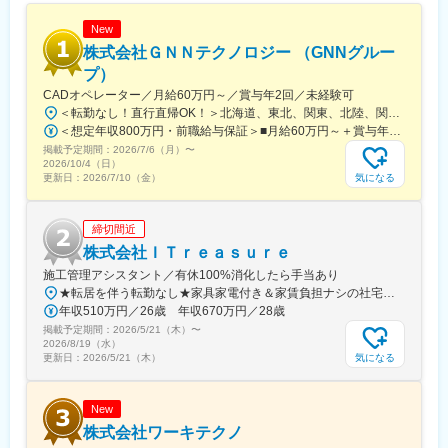
室蘭駅、上板橋駅、羽島市役所前駅、大和田駅(北海道)、阿佐ケ谷
駅、上永谷駅、雑色駅、六町駅、港町駅、鮫洲駅、日進駅(北海
New
道)、丸亀駅、和田町駅、武蔵砂川駅、港南台駅、亀山駅(三重
株式会社ＧＮＮテクノロジー （GNNグルー
県)、勝川駅、中山駅(神奈川県)、ウッディタウン中央駅、聖蹟桜
プ）
ケ丘駅、久里浜駅、倉見駅、海老名駅(相模線)、当麻寺駅、美乃坂
CADオペレーター／月給60万円～／賞与年2回／未経験可
本駅、本郷台駅、玉川学園前駅、古淵駅、京成高砂駅、社家駅、
＜転勤なし！直行直帰OK！＞北海道、東北、関東、北陸、関西、東海、中国、四国、九州、沖縄の各プロジェクト先★希望勤務地・通勤時間を考慮いたします！★直行直帰OK★U・Iターン歓迎！住宅手当あり★転居を伴う転勤はありません北海道東北／青森県・岩手県・宮城県・秋田県・山形県・福島県関東／東京、神奈川、千葉、埼玉、茨城、栃木、群馬北陸・甲信越／富山、石川、福井、新潟県、長野県、山梨県関西／大阪、京都、滋賀、兵庫、奈良、和歌山東海／愛知、静岡、三重、岐阜中国・四国／鳥取、島根、岡山、広島、山口、徳島、香川、高知、愛媛九州／福岡、佐賀、長崎、熊本、大分、宮崎、鹿児島、沖縄＼広島にてビッグプロジェクト始動！／裁量のあるポジションをお任せ◎より高待遇をご用意しております。ご希望の方は面接にてお気軽にご質問ください。
足立小台駅、前平公園駅、大森台駅、梶原駅、魚住駅、向日町
＜想定年収800万円・前職給与保証＞■月給60万円～＋賞与年2回＋各種手当※これまでの経験・スキル・年齢を考慮して、決定いたします※残業代は別途全額支給します。※前職給与保証について：年齢、経験、能力、適性を考慮して、支給額を決定します。ーーーーーーーーーーーーーーーーーーーーーーーーーーーーーーーーー■未経験者は月給35万円～＋賞与年2回＋各種手当 ※これまでの経験・スキル・年齢を考慮して、決定いたします※残業代は別途全額支給します。＼勤務地特典！／入社祝い金として別途20万円を支給いたします◎
駅、静岡駅、竹橋駅、横手駅、東村山駅、王子神谷駅、浅野駅、
掲載予定期間：
木曽川駅、小牧駅、下麻生駅、園田駅、北池袋駅、野跡駅、大学
2026/7/6（月）
〜
2026/10/4（日）
前駅(滋賀県)、石山寺駅、黄檗駅(奈良線)、新井宿駅、芝浦ふ頭
気になる
更新日：
2026/7/10（金）
駅、宝塚駅、島氏永駅、北朝霞駅、徳島駅、大村駅(兵庫県)、三石
駅、五十鈴ケ丘駅、関下有知駅、相模湖駅、木津駅(兵庫県)、東青
山駅(三重県)、桜田門駅、外苑前駅、神谷町駅、高尾駅(東京都)、
締切間近
東京国際クルーズターミナル駅、虎ノ門駅、程久保駅、代々木八
株式会社ＩＴｒｅａｓｕｒｅ
幡駅、小平駅、立川駅、有楽町駅、福井駅(福井県)、明大前駅、両
施工管理アシスタント／有休100%消化したら手当あり
国駅(都営線)、中野富士見町駅、高速神戸駅、越中島駅、小岩駅、
★転居を伴う転勤なし★家具家電付き＆家賃負担ナシの社宅あり！★U・I・Jターン歓迎★フルリモートワーク、在宅もあり！★マイカー通勤OK全国47都道府県の中から、あなたが希望する好きな地域で働けます！■北海道・東北北海道・青森県・秋田県・岩手県・宮城県・山形県・福島県■関東東京都・神奈川県・千葉県・埼玉県・茨城県・栃木県・群馬県■中部山梨県・新潟県・長野県・富山県・石川県・福井県・岐阜県・静岡県・愛知県■近畿三重県・滋賀県・京都府・大阪府・兵庫県・奈良県・和歌山県■中国鳥取県・島根県・岡山県・広島県・山口県■四国徳島県・香川県・愛媛県・高知県■九州福岡県・佐賀県・長崎県・熊本県・大分県・宮崎県・鹿児島県・沖縄県※受動喫煙対策：あり※今後も各地域に続々と拠点をOPENしていきます！＼働く場所は、あなたファーストで♪／多彩な企業との取引がある当社では、働く場所も働き方も、自由度は高め！一人ひとりの働く想いに寄り添いながら、理想的な働き方を実現できます♪
八坂駅、菊川駅(東京都)、下神明駅、椎名町駅、京急東神奈川駅、
年収510万円／26歳 年収670万円／28歳
久寿川駅、荒川一中前駅、武蔵小山駅、名古屋駅、塩釜口駅、中
掲載予定期間：
野新橋駅、日暮里駅(舎人ライナー)、本駒込駅、東長崎駅、東門前
2026/5/21（木）
〜
2026/8/19（水）
駅、竹芝駅、若松河田駅、亀戸水神駅、東尾久三丁目駅、大塚駅
気になる
更新日：
2026/5/21（木）
(東京都)、宮前平駅、神楽坂駅、青物横丁駅、穴守稲荷駅、堀切
駅、茶屋ケ坂駅、末広町駅(東京都)、本郷駅(愛知県)、赤羽橋駅、
江吉良駅、六郷土手駅、品川シーサイド駅、京急久里浜駅、熊野
New
前駅、立飛駅、神保町駅、東十条駅、安善駅、下板橋駅、明治神
株式会社ワーキテクノ
宮前駅、虎ノ門ヒルズ駅、原宿駅、立川北駅、銀座駅、福井駅、