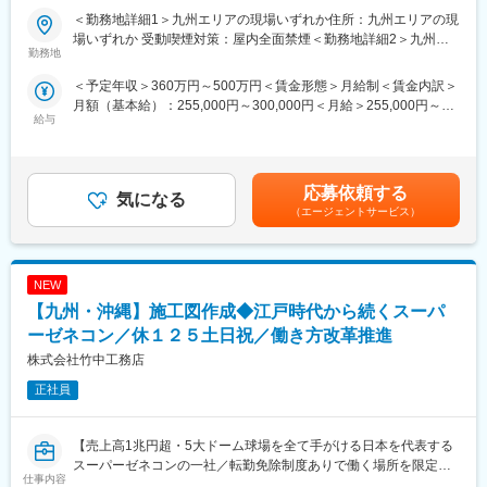
＜勤務地詳細1＞九州エリアの現場いずれか住所：九州エリアの現
■業務概要：
場いずれか 受動喫煙対策：屋内全面禁煙＜勤務地詳細2＞九州支
工事現場のサポート業務（施工管理）をお任せします。
勤務地
店住所：福岡県福岡県福岡市博多区博多駅東2-10-35 博多プライ
＜施工管理とは＞
ムイースト8階D勤務地最寄駅：(博多駅第5出口)線／博多駅受動喫
＜予定年収＞360万円～500万円＜賃金形態＞月給制＜賃金内訳＞
工事全体を管理・調整するお仕事です。手を動かす職人さんの
煙対策：屋内全面禁煙
月額（基本給）：255,000円～300,000円＜月給＞255,000円～
「まとめ役」となり管理を行っていきます。※工事は職人さんが行
給与
300,000円＜昇給有無＞有＜残業手当＞有＜給与補足＞※上記年収
います。
は残業代を含んだ想定です。※年収はご年齢・スキル等を鑑みて決
定されるため、あくまで想定年収となります。■昇給：年1回■給
＜こんなお仕事をお任せします！＞
与改定：年1回賃金はあくまでも目安の金額であり、選考を通じて
建物の写真撮影／工事に必要な資料作成や書類整理／スケジュー
応募依頼する
気になる
上下する可能性があります。月給(月額)は固定手当を含めた表記で
ルや工事の進み具合の確認／職人さんのシフト管理／コスト管理
（エージェントサービス）
す。
／品質確認、安全確認など
■キャリアパス：
NEW
・資格取得して有名大手で活躍！20代で数億単位の仕事を動かす
プロになれます◎(派遣先の企業様からお声がけいただくこともあ
【九州・沖縄】施工図作成◆江戸時代から続くスーパ
ります)ゼネコン
ーゼネコン／休１２５土日祝／働き方改革推進
・施工管理→社内公募で人事・営業・事務に！入社3年目意向を目
株式会社竹中工務店
途にキャリアチェンジも可能です◎施工管理の経験を活かして
CADオペレーターにキャリアチェンジのママさんも活躍中！(産休
正社員
育休復帰率80％)
■教育体制：
【売上高1兆円超・5大ドーム球場を全て手がける日本を代表する
入社後、名刺交換や電話の受け答え、メールや報告書といった文
スーパーゼネコンの一社／転勤免除制度ありで働く場所を限定す
仕事内容
書の作成方法等ビジネスマナー全般を身に付けます。その後、図
ることも可能！／施工物件を「作品」と称する設計・品質の高い