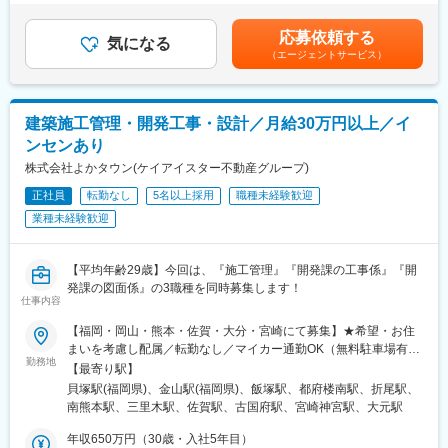
ています！工事は職人さんが行います。
円（一律手当を含む）＜昇給有無＞有＜残業手当＞有＜給与補足
率7.6％を実現。
＞※上記年収はご年齢・スキル等を鑑みて決定されるため、あくま
応募依頼する
＜こんなお仕事からお任せします！＞
気になる
で想定年収となります。※20時間を超えた残業代は全額支給■昇
（3）成長・キャリア支援も充実
（エージェントサービス）
○建物の写真撮影○工事に必要な資料作成や書類整理○スケジュー
給：年1回■賞与：年2回 ※評価によって金額が変わります■給与改
・一級建築士取得支援（最大50万円補助）
ルや工事の進み具合の確認○職人さんのシフト管理○コスト管理○
定：年1回賃金はあくまでも目安の金額であり、選考を通じて上下
・合格祝金50万円＋資格手当あり
品質確認、安全確認他
する可能性があります。月給(月額)は固定手当を含めた表記です。
・設計の専門職としてキャリア継続可能
※工事は職人さんが行います。
建築施工管理・開発工事・設計／月給30万円以上／イ
＜キャリアパス例＞
設計スペシャリスト
ンセンあり
＜前職こんな先輩社員が活躍中です！＞
インテリアコーディネーター
98％が未経験からのスタートのため、サポート体制が充実してい
株式会社よかタウン(ケイアイスター不動産グループ)
工事監督
ます！居酒屋のアルバイト、スポーツインストラクター、音楽や
正社員
転勤なし
5名以上採用
職種未経験歓迎
分譲地設計（街づくり）
鉄道・旅行業界、芸能マネージャー、サッカー等スポーツショッ
業種未経験歓迎
プの店員など、様々な経歴の先輩社員が活躍しています◎
変更の範囲：会社の定める業務
■キャリアパス：
【平均年齢29歳】今回は、『施工管理』『開発課の工事係』『開
・資格取得して有名大手ゼネコンで活躍！20代で数億単位の仕事
発課の図面係』の3職種を同時募集します！
を動かすプロになれる(派遣先の企業様からお声がけいただくこと
仕事内容
もあります)
・施工管理→社内公募で人事・営業・事務に！施工管理の経験を
【福岡・岡山・熊本・佐賀・大分・宮崎にて募集】★希望・お住
活かしてCAD オペにキャリアチェンジのママさんも活躍中！(産
まいを考慮し配属／転勤なし／マイカー通勤OK（無料駐車場有）
勤務地
休育休復帰率80％)
◎現場は遠くても、事務所から50分程の距離です！◎勤務中は社
【最寄り駅】
用車を支給！（ガソリン代会社負担）＜福岡県＞■本社：福岡県福
貝塚駅(福岡県)、金山駅(福岡県)、飯塚駅、都府楼南駅、折尾駅、
■研修制度：
岡市東区松島6丁目6-33■福岡西営業所：福岡県福岡市早良区飯倉
南熊本駅、三里木駅、佐賀駅、古国府駅、宮崎神宮駅、大元駅
【◇全体研修は2週間程度！現場でも安心の個別フォロー有！◇】
7丁目1-1■筑豊営業所：福岡県飯塚市枝国452番地10■筑紫野営業
座学より早く現場に出てもらう方針に変えており、派遣先の企業
所：福岡県筑紫野市杉塚2丁目12番5号■福岡北営業所：福岡県北
年収650万円（30歳・入社5年目）