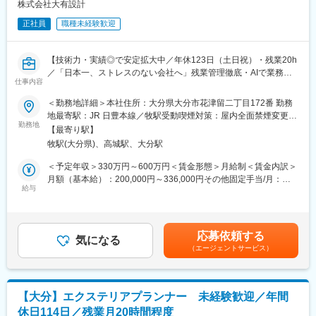
月各分野の担当者が主催する勉強会や先輩社員によるOJT制度も
株式会社大有設計
あり、教えあう環境が整っています。
正社員
職種未経験歓迎
※正当に評価される独自の評価制度をはじめ、ストレスのない環
境、家族を大事にする等の考えが根付いています。
【技術力・実績◎で安定拡大中／年休123日（土日祝）・残業20h
■当社の特徴
／「日本一、ストレスのない会社へ」残業管理徹底・AIで業務効
・建築設計（意匠・構造・電気・機械設備）全般を手掛ける総合
仕事内容
率化・休暇取得しやすさなど環境充実】
設計事務所である当社は、建物の企画提案、基本計画、実施計
＜勤務地詳細＞本社住所：大分県大分市花津留二丁目172番 勤務
画、工事監理業務までトータルでサポートできる総合力の高さを
■採用背景：
地最寄駅：JR 日豊本線／牧駅受動喫煙対策：屋内全面禁煙変更の
ご評価いただき、国・地方自治体から民間の法人様と幅広くお取
建築設計（意匠・構造・電気・機械設備）全般を手掛ける総合設
勤務地
範囲：本社およびすべての支店
引が絶えない状況です。直近では官公庁案件で高い実績を誇って
【最寄り駅】
計事務所である当社は、建物の企画提案、基本計画、実施計画、
おり、幅広い案件を受注できています。
牧駅(大分県)、高城駅、大分駅
工事監理業務までトータルでサポートできる総合力の高さをご評
・「日本一、ストレスのない会社づくり」を目指しており、残業
価いただき、国・地方自治体から民間の法人様と幅広くお取引が
＜予定年収＞330万円～600万円＜賃金形態＞月給制＜賃金内訳＞
月10～20H、休日出勤なし、育休・産休・介護休暇なども充実。
絶えない状況です。より多くのお声に応える体制を作るべく、増
月額（基本給）：200,000円～336,000円その他固定手当/月：
上司の残業管理が徹底しており、一人に仕事が偏らないように業
員採用を進めています。
給与
10,000円固定残業手当/月：30,000円～54,000円（固定残業時間
務の差配をしたり、今年度からはよりAI導入を進め、業務効率化
20時間0分/月）超過した時間外労働の残業手当は追加支給＜月給
も図っています。
■業務内容：
＞240,000円～400,000円（一律手当を含む）＜昇給有無＞有＜残
・平均年齢38歳、毎年新卒入社も多い為、若手社員が多く活躍し
大分県内で建築物の総合設計を営む当社にて構造設計を担当して
業手当＞有＜給与補足＞■賞与：あり※会社の業績および個人の貢
ています。同年代で相談をしやすく、明るい社風が長期的な働き
応募依頼する
いただきます。構造計算書・構造図の作成／確認申請業務に伴う
気になる
献度等を勘案し、原則として年2回支給※想定賞与：年2回合計
やすさにもつながっています。
（エージェントサービス）
申請図書一式の作成／既存構造体の耐震診断、それに伴う耐震補
420,000円～1,200,000円■昇給：あり賃金はあくまでも目安の金
・ここ2年で社員数が20名純増。定期的な新卒採用や入社後のフ
強設計です。
額であり、選考を通じて上下する可能性があります。月給(月額)は
ォロー体制も充実しており、案件増加に伴い社員数も順調に拡大
【雇い入れ直後：設計及びそれに附帯する業務】
固定手当を含めた表記です。
しています。
【大分】エクステリアプランナー 未経験歓迎／年間
■職場環境：
休日114日／残業月20時間程度
資格取得意欲も高い社員が揃っており、活気のある職場です。毎