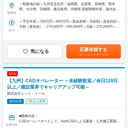
【変更の範囲：会社の定める業務】
＜勤務地詳細＞九州支店住所：福岡県、佐賀県、長崎県、熊本
■戸田建設に関して：
県、大分県、宮崎県、鹿児島県、沖縄県 受動喫煙対策：屋内全面
■業務内容：
1881年（明治14年）の創業以来、学校や病院、国の重要文化財、
勤務地
禁煙変更の範囲：本文参照
当社設計部または外部の設計事務所と現場施工管理技術者との間
インフラなど、様々な施工に携わってきました。今後は企画から
＜予定年収＞700万円～900万円＜賃金形態＞月給制＜賃金内訳＞
に立った打合せを行い、施工を行なう際に必要な細かい寸法など
施工、リノベーションに至る全てのプロセスにおける知見を集約
月額（基本給）：270,000円～500,000円＜月給＞270,000円～
の情報が書かれた「施工図」と外壁材や建具など工場で製作する
するプラットフォームの構築。日本初の浮体式洋上風力発電の事
給与
500,000円＜昇給有無＞有＜残業手当＞有＜給与補足＞■賞与実績:
製品を記した「製作図」をまとめていただきます。
業者となった「再生可能エネルギー事業」をはじめとする新領域
年2回(7月/12月)■給与改定：年1回（4月）■諸手当：住宅手当、家
担当物件はオフィスビル、商業施設、病院、学校、ホテル、マン
への挑戦。BIM/CIMモデルの構築や自動化施工などの革新的なも
族手当、通勤手当、時間外手当、作業所長手当ほか■モデル35
ション、庁舎など幅広く担当いただけます。最近だとミュージア
のづくり手法の確立や新たな価値の創造を推進。SDGsの達成に向
歳：約820万円40歳：約880万円※課長職以上：約1,000万円以上
ムタワー京橋（アーティゾン美術館）や福田美術館、史跡鳥取城
けて戸田建設が描くコンセプトシティの想像を目指します。
応募依頼する
気になる
賃金はあくまでも目安の金額であり、選考を通じて上下する可能
跡擬宝珠橋復元工事に携わっております。
（エージェントサービス）
性があります。月給(月額)は固定手当を含めた表記です。
■実績：
■働き方改革への取り組み：
井手口川ダム、国道45号大峠山地区道路工事、九州新幹線諫早ト
当社は持続的成長を図るための経営戦略の1つとして働き方改革を
ンネル、仙台湾南部海岸、釜石市北ブロック、多摩ニュータウ
NEW
行っております。
ン、ユーラス伊達ウインドファーム
◆育児休業制度・ならし保育制度・子の看護休暇制度を社員へ広
【九州】CADオペレーター ～未経験歓迎／休日120日
く周知し、休暇を取りやすくしております。
以上／建設業界でキャリアアップ可能～
◆男性女性ともに育児休暇取得率100%で、厚生労働省の「えるぼ
株式会社ヒット・イール
し認定」も取得しております。
◆長期的就業を見据え、60歳を定年とした再雇用制度や、61歳～
契約社員
5名以上採用
65歳までの選択定年制度もございます。
◆初年度より有給20日を付与しております。
◆年功序列ではなく評価次第で昇格の機会がございます。役職が
■職務内容：
上がれば手当もつくので、頑張りがしっかりと反映されるように
CADオペレーターとして、AutoCADによる建築・土木施工図面の
仕事内容
なっております。
修正業務および施工図の作成を行います。