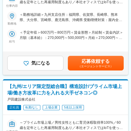
変更の範囲：会社の定める業務
歳を定年とした再雇用制度もあり／本社オフィスではIoTを使った
上がれば手当もつくので、頑張りがしっかりと反映されるように
仕事内容
スマート化～
なっております。
【変更の範囲：会社の定める業務】
＜勤務地詳細＞九州支店住所：福岡県、佐賀県、長崎県、熊本
■戸田建設に関して：
県、大分県、宮崎県、鹿児島県、沖縄県 受動喫煙対策：屋内全面
■業務内容：
1881年（明治14年）の創業以来、学校や病院、国の重要文化財、
勤務地
禁煙
当社設計部または外部の設計事務所と現場施工管理技術者との間
インフラなど、様々な施工に携わってきました。今後は企画から
＜予定年収＞600万円～800万円＜賃金形態＞月給制＜賃金内訳＞
に立った打合せを行い、施工を行なう際に必要な細かい寸法など
施工、リノベーションに至る全てのプロセスにおける知見を集約
月額（基本給）：270,000円～500,000円＜月給＞270,000円～
の情報が書かれた「施工図」と外壁材や建具など工場で製作する
するプラットフォームの構築。日本初の浮体式洋上風力発電の事
給与
500,000円＜昇給有無＞有＜残業手当＞有＜給与補足＞■賞与実績:
製品を記した「製作図」をまとめていただきます。
業者となった「再生可能エネルギー事業」をはじめとする新領域
年2回(7月/12月)■給与改定：年1回（4月）■諸手当：住宅手当、家
担当物件はオフィスビル、商業施設、病院、学校、ホテル、マン
への挑戦。BIM/CIMモデルの構築や自動化施工などの革新的なも
族手当、通勤手当、時間外手当、作業所長手当ほか■エリア限定型
ション、庁舎など幅広く担当いただけます。最近だとミュージア
のづくり手法の確立や新たな価値の創造を推進。SDGsの達成に向
総合職モデル35歳：約740万円40歳：約790万円賃金はあくまで
ムタワー京橋（アーティゾン美術館）や福田美術館、史跡鳥取城
けて戸田建設が描くコンセプトシティの想像を目指します。
応募依頼する
気になる
も目安の金額であり、選考を通じて上下する可能性があります。
跡擬宝珠橋復元工事に携わっております。
（エージェントサービス）
月給(月額)は固定手当を含めた表記です。
■実績：
■働き方改革への取り組み：
井手口川ダム、国道45号大峠山地区道路工事、九州新幹線諫早ト
当社は持続的成長を図るための経営戦略の1つとして働き方改革を
ンネル、仙台湾南部海岸、釜石市北ブロック、多摩ニュータウ
【九州/エリア限定型総合職】構造設計/プライム市場上
行っております。
ン、ユーラス伊達ウインドファーム
◆育児休業制度・ならし保育制度・子の看護休暇制度を社員へ広
場/働き方改革に力を入れる大手ゼネコン◎
く周知し、休暇を取りやすくしております。
戸田建設株式会社
◆男性女性ともに育児休暇取得率100%で、厚生労働省の「えるぼ
し認定」も取得しております。
正社員
転勤なし
上場企業
5名以上採用
◆長期的就業を見据え、60歳を定年とした再雇用制度や、61歳～
65歳までの選択定年制度もございます。
～プライム市場上場／男性女性ともに育児休暇取得率100%／60
◆初年度より有給20日を付与しております。
歳を定年とした再雇用制度もあり／本社オフィスではIoTを使った
◆年功序列ではなく評価次第で昇格の機会がございます。役職が