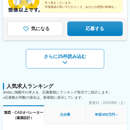
PREX2階■中部支店／愛知県名古屋市中村区名駅3-4-10 アルティ
押上駅、日比谷駅、新福井駅、梅島駅、西武球場前駅、荒川車庫
駅、玉造駅、大阪上本町駅、渡辺橋駅、吹田駅(阪急線)、和田塚
年々高まっています。
木曽川駅、小牧駅、下麻生駅、園田駅、北池袋駅、野跡駅、大学
メイト名駅1st 4階■東北支店／宮城県仙台市宮城野区榴岡4-5-5 KT
前駅、代田橋駅、両国駅、西武柳沢駅、志村坂上駅、氷川台駅、
市場価値が高い今だからこそ、あなたの理想の転職を実
駅、丸太町駅(京都市営)、西院駅(京福線)、洛西口駅、新田駅(京都
前駅(滋賀県)、石山寺駅、黄檗駅(奈良線)、新井宿駅、芝浦ふ頭
ビル3階■北海道支店／北海道札幌市北区7条西2-20 NCO札幌駅
現できます。
東高円寺駅、河辺の森駅、西栗栖駅、三郷中央駅、鴨居駅、青砥
府)、京田辺駅、三条京阪駅、ハーバーランド駅、宝塚南口駅、住
駅、宝塚駅、島氏永駅、北朝霞駅、徳島駅、大村駅(兵庫県)、三石
北口2階■九州支店／福岡市博多区博多駅東2-10-35 博多プライム
駅、沼袋駅、新開地駅、門前仲町駅、京成小岩駅、三鷹駅、久米
吉駅(兵庫県・阪神線)、山陽姫路駅、山陽明石駅、川西池田駅、旧
駅、五十鈴ケ丘駅、関下有知駅、相模湖駅、木津駅(兵庫県)、東青
イースト8階D
川駅、天神川駅、栗平駅、北鎌倉駅、青梅駅、昭和駅、森下駅(東
居留地・大丸前駅、さくら夙川駅、芦屋川駅、ハーブ園山麓駅、
山駅(三重県)、桜田門駅、外苑前駅、神谷町駅、高尾駅(東京都)、
京都)、相原駅、大崎駅、落合南長崎駅、大和駅(神奈川県)、鶴間
気になる
応募する
伊丹駅(阪急線)、山陽垂水駅、阪神国道駅、日吉町駅、新清水駅、
東京国際クルーズターミナル駅、虎ノ門駅、程久保駅、代々木八
駅、高座渋谷駅、中神駅、北楠駅、城陽駅、スポーツセンター
長沼駅(静岡県)、新日本橋駅、新御茶ノ水駅、新宿駅(東京メト
幡駅、小平駅、立川駅、有楽町駅、福井駅(福井県)、明大前駅、両
駅、相模金子駅、東神奈川駅、井野駅(群馬県)、岩間駅、三妻駅、
ロ)、後楽園駅、二重橋前駅、学習院下駅、高輪台駅、内幸町駅、
国駅(都営線)、中野富士見町駅、高速神戸駅、越中島駅、小岩駅、
筒井駅、六十谷駅、芳養駅、今津駅(兵庫県)、桜新町駅、加太駅
末広町駅(東京都)、京急蒲田駅、稲荷町駅(東京都)、御成門駅、銀
八坂駅、菊川駅(東京都)、下神明駅、椎名町駅、京急東神奈川駅、
(和歌山県)、六浦駅、国分寺駅、小菅駅、三ノ輪駅、稲城駅、不動
座一丁目駅、芝公園駅、鮫洲駅、白金高輪駅、立川南駅、九品仏
久寿川駅、荒川一中前駅、武蔵小山駅、名古屋駅、塩釜口駅、中
前駅、太閤通駅、石原駅(京都府)、林崎松江海岸駅、田井ノ瀬駅、
駅、高島町駅、高津駅(神奈川県)、和泉多摩川駅、梶が谷駅、東海
さらに25件読み込む
野新橋駅、日暮里駅(舎人ライナー)、本駒込駅、東長崎駅、東門前
矢川駅、六会日大前駅、植田駅(名古屋市営)、三河一宮駅、上野毛
神駅、京成八幡駅、東京ディズニーランド・ステーション駅、大
駅、竹芝駅、若松河田駅、亀戸水神駅、東尾久三丁目駅、大塚駅
駅、南御殿場駅、伊勢原駅、亀有駅、黒松内駅、新中野駅、谷塚
阪城北詰駅、ＪＲ難波駅、長堀橋駅、七条駅、駒ケ林駅、ナゴヤ
(東京都)、宮前平駅、神楽坂駅、青物横丁駅、穴守稲荷駅、堀切
駅、志村三丁目駅、南砂町駅、三河島駅、千駄木駅、瑞江駅、木
ドーム前矢田駅、駅前駅、西一宮駅、東別院駅、池下駅、国際セ
駅、茶屋ケ坂駅、末広町駅(東京都)、本郷駅(愛知県)、赤羽橋駅、
場駅(東京都)、相模大塚駅、上北台駅、大師橋駅、東舞鶴駅、梶が
ンター駅、第一通り駅、県立美術館前駅、東宿郷駅、扇町駅(大阪
江吉良駅、六郷土手駅、品川シーサイド駅、京急久里浜駅、熊野
谷駅、日の出駅(東京都)、金沢文庫駅、平塚駅、牛込柳町駅、新座
府)、桃山御陵前駅、西大路三条駅、京都市役所前駅、高速神戸
前駅、立飛駅、神保町駅、東十条駅、安善駅、下板橋駅、明治神
駅、麻布十番駅、平井駅(東京都)、一之江駅、赤土小学校前駅、久
人気求人ランキング
駅、御影駅(兵庫県・阪神線)、県庁前駅(兵庫県)、芦屋駅(阪神
宮前駅、虎ノ門ヒルズ駅、原宿駅、立川北駅、銀座駅、福井駅、
我山駅、駒沢大学駅、本庄早稲田駅、東あずま駅、根岸駅(神奈川
線)、風の丘中間駅、久寿川駅、柚木駅(静岡鉄道線)、竹橋駅、淡
dodaに掲載中の求人を、応募数順にランキング形式でご紹介します。
尾久駅、浅草橋駅、ハーバーランド駅、清澄白河駅、東白楽駅、
県)、国会議事堂前駅、青山町駅、向原駅(東京都)、東山田駅、高
路町駅、新宿御苑前駅
※応募数が同数の場合は、新着順に表示しています。
三ノ輪橋駅、戸越銀座駅、近鉄名古屋駅、日暮里駅、浜松町駅、
槻市駅、鷺沼駅、香川駅、大濠公園駅、江戸川橋駅、池袋駅、若
更新日：
2026/8/8（土）
早稲田駅(東京メトロ)、熊野前駅(舎人ライナー)、大塚駅前駅、牛
葉台駅、京王よみうりランド駅、羽後牛島駅、新馬場駅、由仁
田駅(東京都)、本郷三丁目駅、鈴木町駅、栄町駅(東京都)、小川町
駅、大鳥居駅、京成関屋駅、袖ケ浦駅、櫟本駅、砂田橋駅、武蔵
製図・CADオペレーター
駅(東京都)、弁天橋駅、三田駅(東京都)
大分県
年収450万円～
五日市駅、八日市駅、湯島駅、妙典駅、大矢知駅、平津駅、上社
（建築設計）
駅、木ノ下駅、甚目寺駅、川越富洲原駅、春田駅、長泉なめり
駅、古庄駅、芝川駅、富士岡駅、門出駅、関ケ原駅、千城台駅、