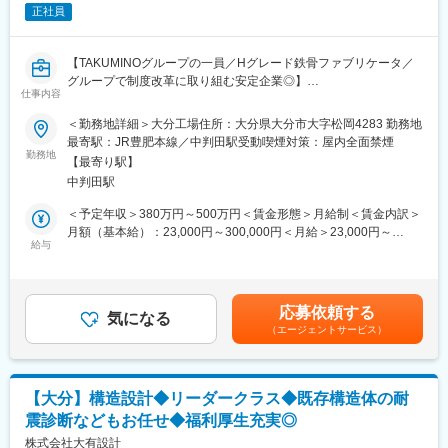
施工図設計は施工技術部(施工管理、施工図設計)に属する部署で
正社員
す。
所属社員は12名で、男性7名、女性5名の割合となっております。
施工技術部責任者が50代後半、施工図設計リーダーが40代です。
【TAKUMINOグループの一員／Hグレード鉄骨ファブリケータ／
ほとんどが中途入社の方で、「水害対策など活用できる点から、
グループで制度改革に取り組む安定企業◎】
社会に役に立てる」など災害が多い国だからこそ貢献実感あげら
仕事内容
れると仰っていただく社員が多いです。
■採用背景：
＜勤務地詳細＞大分工場住所：大分県大分市大字松岡4283 勤務地
■同社の特徴：
～事業拡大に伴い、設計部門の強化のための増員募集～
最寄駅：JR豊肥本線／中判田駅受動喫煙対策：屋内全面禁煙
・1968年に溝蓋（ピット）を国内初の規格化、既製品化したピッ
勤務地
ト専門メーカーとして創業いたしました。東京・名古屋・大阪・
【最寄り駅】
■魅力ポイント
福岡の４大都市に営業所を開設し全国ブランドとして事業を展開
中判田駅
◎グループ経営でワンストップサービスを実現、経営水準を高め
しています。ピット、グレーチング業界は今後も需要がなくなる
安定性が高いです。
＜予定年収＞380万円～500万円＜賃金形態＞月給制＜賃金内訳＞
事はなく、安定した収益が見込めます。
◎Hグレード認定企業で大規模案件に取り組めます。
月額（基本給）：23,000円～300,000円＜月給＞23,000円～
今後本格化するリニア中央新幹線プロジェクトでは同社が開発し
◎デジタル型社内大学制度「TAKUMINOアカデミー」で技術の継
給与
300,000円＜昇給有無＞有＜残業手当＞有＜給与補足＞■賞与：年
た軽量アルミ製蓋が採用されています。主力製品は国内トップシ
承やノウハウ習得できます。
2回※昨年実績 2.5ヶ月※経験・年齢を考慮し決定します（上記は目
ェアを獲ることを目指しています。
◎グループ利益を活用して賃上げや最新設備導入など働きやすい
安のため、前後する可能性がございます）。賃金はあくまでも目
■働き方について：
環境実現へグループで取り組めます。
安の金額であり、選考を通じて上下する可能性があります。月給
年間休日155日且つ残業時間が20時間とプライベートと両立でき
応募依頼する
気になる
(月額)は固定手当を含めた表記です。
る環境なります。また、ライフプランに対応できるように時間有
（エージェントサービス）
■業務内容：
給を導入しており、お子様のお迎えやご家族の介護など使用して
製缶、架線金物や鉄塔製作を皮切りに、いち早くH形鋼を採用し
頂いております。
た鉄のパイオニアであるHグレードの鉄骨ファブである当社の設
計部門のメンバーとして以下業務をお任せします。
【大分】構造設計◆リーダークラス◆既存構造体の耐
震診断などもお任せ◆福利厚生充実◎
（1）構造設計、詳細設計：工作図一式（施工図・鉄骨加工図）の
作成業務
株式会社大有設計