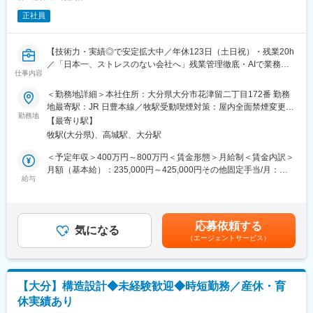
※設計業務／図面修正／一般図・詳細図・施工計画図など図面の作
正社員
成／数量計算書の作成など
（2）お客様との交渉、協力会社とのコミュニケーション等の社外
コミュニケーション
【技術力・実績◎で安定拡大中／年休123日（土日祝）・残業20h
（3）使用CAD：実寸法師、KAP、REAL4、Tekla等
／「日本一、ストレスのない会社へ」残業管理徹底・AIで業務効
仕事内容
率化・休暇取得しやすさなど環境充実】
■当社の特徴：
＜勤務地詳細＞本社住所：大分県大分市花津留二丁目172番 勤務
1947年に設立し、製缶、架線金物や鉄塔製作を皮切りに、いち早
■採用背景：
地最寄駅：JR 日豊本線／牧駅受動喫煙対策：屋内全面禁煙変更の
くH型鋼を採用し、鉄のパイオニア的存在として、様々な建築物
建築設計（意匠・構造・電気・機械設備）全般を手掛ける総合設
勤務地
範囲：本社およびすべての支店
の鉄骨製作に取り組んできました。あるべき企業として環境問題
【最寄り駅】
計事務所である当社は、建物の企画提案、基本計画、実施計画、
にも真摯に取り組み、次世代への安全・安心な社会の実現にも寄
牧駅(大分県)、高城駅、大分駅
工事監理業務までトータルでサポートできる総合力の高さをご評
与していきます。
価いただき、国・地方自治体から民間の法人様と幅広くお取引が
＜予定年収＞400万円～800万円＜賃金形態＞月給制＜賃金内訳＞
※鉄骨製作工場認定：Hグレード
絶えない状況です。より多くのお声に応える体制を作るべく、増
月額（基本給）：235,000円～425,000円その他固定手当/月：
員採用を進めています。
給与
10,000円固定残業手当/月：35,000円～65,000円（固定残業時間
20時間0分/月）超過した時間外労働の残業手当は追加支給＜月給
■業務内容：
＞280,000円～500,000円（一律手当を含む）＜昇給有無＞有＜残
大分県内で建築物の総合設計を営む当社にて構造設計を担当して
業手当＞有＜給与補足＞■賞与：あり※会社の業績および個人の貢
応募依頼する
いただきます。構造計算書・構造図の作成／確認申請業務に伴う
気になる
献度等を勘案し、原則として年2回支給※想定賞与：年2回合計
（エージェントサービス）
申請図書一式の作成／既存構造体の耐震診断、それに伴う耐震補
420,000円～1,200,000円■昇給：あり賃金はあくまでも目安の金
強設計です。
額であり、選考を通じて上下する可能性があります。月給(月額)は
【雇い入れ直後：設計及びそれに附帯する業務 】
固定手当を含めた表記です。
【大分】構造設計◆未経験歓迎◆時短勤務／産休・育
■職場環境：
休実績あり
資格取得意欲も高い社員が揃っており、活気のある職場です。毎