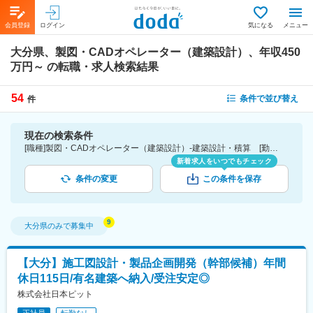
会員登録
ログイン
気になる
メニュー
大分県、製図・CADオペレーター（建築設計）、年収450
万円～
の転職・求人検索結果
54
条件で並び替え
件
現在の検索条件
[職種]製図・CADオペレーター（建築設計）-建築設計・積算 [勤務地]大分県 [年収]450万円～
新着求人をいつでもチェック
条件の変更
この条件を保存
大分県
のみで募集中
【大分】施工図設計・製品企画開発（幹部候補）年間
休日115日/有名建築へ納入/受注安定◎
株式会社日本ピット