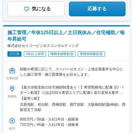
都)、八丁堀駅(東京都)、有楽町駅、蒲田駅、中野坂上駅、東京テ
司港駅、天神駅、西鉄香椎駅、千早駅、福岡空港駅(鉄道)、西鉄二
レポート駅、豊洲駅、御茶ノ水駅、五反田駅、飯田橋駅、恵比寿
気になる
応募する
日市駅、折尾駅、新宮中央駅、中洲川端駅、鹿児島中央駅前駅、
駅、田町駅(東京都)、御徒町駅、東陽町駅、虎ノ門駅、西新宿駅、
大山駅(鹿児島県)、指宿駅、川内駅(鹿児島県)、嘉例川駅、出水
市ケ谷駅、半蔵門駅、初台駅、日の出駅(東京都)、浅草駅、大崎
駅、吉松駅、国分駅(鹿児島県)、大隅横川駅、阿久根駅、鹿児島
駅、三田駅(東京都)、後楽園駅、高田馬場駅、両国駅、神保町駅、
駅、市立病院前駅(鹿児島県)、加治木駅、霧島神宮駅、熊本駅、阿
水道橋駅、九段下駅、荻窪駅、亀戸駅、秋葉原駅、汐留駅、葛西
蘇駅、八代駅、人吉駅、水前寺公園駅、肥後大津駅、原水駅、荒
施工管理／年休125日以上／土日祝休み／住宅補助／毎
駅、藤沢駅、川崎駅、新高島駅、新横浜駅、愛甲石田駅、戸塚
尾駅(熊本県)、南熊本駅、武蔵塚駅、宇土駅、高森駅、日奈久温泉
年昇給可
駅、湘南台駅、天王町駅、武蔵小杉駅、南橋本駅、桜木町駅、南
駅、大分駅、由布院駅、別府駅(大分県)、中津駅(大分県)、賀来
林間駅、鶴見駅、新川崎駅、武蔵新城駅、小田原駅、善行駅、天
株式会社セイコービジネスコンサルティング
駅、日田駅、東中津駅、南由布駅、長崎駅前駅、佐世保駅、南風
空橋駅、ＹＲＰ野比駅、新百合ケ丘駅、相原駅、京急新子安駅、
崎駅、諫早駅、早岐駅、大三東駅、二重橋前駅、上野広小路駅、
正社員
5名以上採用
職種未経験歓迎
業種未経験歓迎
海老名駅(相鉄・小田急)、新杉田駅、鴨居駅、葭川公園駅、海浜幕
高輪ゲートウェイ駅、新宿御苑前駅、新橋駅、池袋駅、牛田駅(東
張駅、船橋駅、柏駅、八千代台駅、八幡宿駅、土気駅、蘇我駅、
京都)、秋葉原駅、神泉駅、蔵前駅、とうきょうスカイツリー駅、
木更津駅、千葉みなと駅、新習志野駅、佐倉駅、松戸駅、西船橋
西日暮里駅、新日本橋駅、浜松町駅、日比谷駅、高島町駅、桜木
経験や希望に応じて、スーパーゼネコン・上場企業案件を中心と
駅、さいたま新都心駅、川越駅、熊谷駅、浦和駅、狭山市駅、南
町駅、伊勢佐木長者町駅、江ノ島駅、由比ケ浜駅、川崎駅、日本
した施工管理・施工図業務をお任せします。
越谷駅、川口駅、東所沢駅、和光市駅、朝霞台駅、新越谷駅、久
仕事内容
大通り駅、早雲山駅、千葉駅、舞浜駅、西船橋駅、成田駅、京成
喜駅、武蔵浦和駅、春日部駅、大阪駅、京橋駅(大阪府)、ＪＲ難波
船橋駅、初富駅、中浦和駅、春日部駅、東武日光駅、今市駅、中
【最大全額支給の住宅補助制度あり！】希望勤務地に配属【U・I
駅、門真市駅、淀屋橋駅、北浜駅(大阪府)、肥後橋駅、江坂駅、東
央前橋駅、西中島南方駅、大阪梅田駅(阪神線)、阿倍野駅(地下
ターン歓迎】☆ほぼ100％希望エリアに配属☆直行直帰＆案件に
三国駅、阿波座駅、南港東駅、中之島駅、四ツ橋駅、西三荘駅、
鉄)、鴫野駅、大阪難波駅、大阪上本町駅、新今宮駅、大阪ビジネ
勤務地
よりマイカー通勤OK【勤務エリア】■北海道■東北：青森、岩手、
西中島南方駅、西梅田駅、本町駅、南森町駅、神戸駅(兵庫県)、尼
【最寄り駅】
スパーク駅、四ツ橋駅、公園東口駅、本町駅、山陽姫路駅、三宮
秋田、宮城、山形、福島■関東：茨城、栃木、群馬、埼玉、千葉、
崎駅(東海道本線)、御崎公園駅、医療センター駅、西宮駅(ＪＲ
北新地駅、初台駅、西梅田駅、都庁前駅、大阪梅田駅(阪神線)、西
駅(神戸市営)、みなと元町駅、鳴尾・武庫川女子大前駅、中山観音
東京、神奈川■甲信越：山梨、長野、新潟■北陸：富山、石川、福
線)、明石駅、林崎松江海岸駅、京都駅、西院駅(阪急線)、長岡京
新宿五丁目駅
駅、宝塚南口駅、嵐電嵯峨駅、嵯峨嵐山駅、京都河原町駅、丸太
井■東海：愛知、岐阜、三重、静岡■関西：大阪、京都、兵庫、奈
駅、大宮駅(京都府)、西大路駅、上鳥羽口駅、十条駅(京都府・近
町駅(京都市営)、山科駅、宇治駅(京阪線)、四条駅(京都市営)、八
良、滋賀、和歌山■中国：鳥取、岡山、広島、山口、島根■四国：
800万円／58歳・入社1年目・経験者
鉄線)、向日町駅、淀駅、烏丸御池駅、六番町駅、北岡崎駅、今池
木西口駅、王寺駅、西田原本駅、上栄町駅、膳所駅、石山駅、大
徳島、香川、愛媛、高知■九州：福岡、佐賀、長崎、熊本、大分、
720万円／46歳・入社2年目・経験者
駅(愛知県)、ナゴヤドーム前矢田駅、高蔵寺駅、柏森駅、知立駅、
津京駅、田中口駅、名鉄名古屋駅、久屋大通駅、東別院駅、新豊
給与
宮崎、鹿児島【本社】大阪府大阪市北区梅田1丁目3-1 大阪駅前第
大府駅、鶴舞駅、栄駅(愛知県)、金山駅(愛知県)、伏見駅(愛知
橋駅、大曽根駅、大須観音駅、浅間町駅、伊勢市駅、中之郷駅、