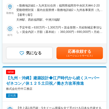
面の読み方や仕事の流れなど基礎を学んで頂きます。座学より早
企業】
＜勤務地詳細1＞九州支社住所：福岡県福岡市中央区天神4-2-20
く現場に出てもらう方針に変えており、派遣先の企業様も一緒に
受動喫煙対策：屋内全面禁煙＜勤務地詳細2＞九州各事業所（九州
メンバーを育てていく環境が整っています。
◎スーパーゼネコンで最先端の技術に触れながらキャリアアッ
勤務地
支店管轄内の事業所）住所：福岡県、長崎県、大分県、佐賀県、
【最寄り駅】
プ！
熊本県、宮崎県、鹿児島県、沖縄県 受動喫煙対策：屋内全面禁煙
天神駅、西鉄福岡駅、中洲川端駅
■当社の魅力：
◎DXを推進しながら働き方改革も促進中！
変更の範囲：会社の定める事業所（リモートワーク含む）
【◇資格取得して有名大手ゼネコンで活躍！◇】
＜予定年収＞630万円～1,300万円＜賃金形態＞月給制補足事項な
当社は、鹿島建設、大成建設、清水建設、大林組、竹中工務店な
■業務内容
し＜賃金内訳＞月額（基本給）：360,000円～690,000円＜月給＞
ど大手企業との取引が多く、商業施設、テーマパークなど全国で
スーパーゼネコンの一角で、東京ミッドタウン・あべのハルカ
給与
360,000円～690,000円＜昇給有無＞有＜残業手当＞有＜給与補足
大規模建設プロジェクトに携わることが可能です！
ス・渋谷パルコ等数多くの代表的建築物を手掛ける当社にて、作
＞※年収は月平均30時間程度の残業代、作業所勤務関連の手当を
業所の施工図・BIM関連業務をメインでお任せします。
含む想定年収です。※年収に関しては前職での経験やスキルを考慮
【◇社員の可能性を最大限引き出す環境◇】
し決定します。■賞与：年2回（6月・12月予定、支給額は会社業
応募依頼する
CAD操作方法の研修、各種資格支援制度（建築士、建築施工管理
■業務詳細
気になる
績及び人事評価に応じて変動）■昇給 ：年1回（4月）賃金はあく
技士、電気工事士等）等、汎用性のあるスキルを身に着けられる
（エージェントサービス）
・建築工事における施工図の作成および製作図の確認
までも目安の金額であり、選考を通じて上下する可能性がありま
機会を用意しており、資格受験費用負担や学校との提携も行って
・進捗管理、品質管理、発注手配
す。月給(月額)は固定手当を含めた表記です。
いるため、国家資格を取得しやすい環境が整っております。
・建築主や設計者との折衝、施工部門の要望反映、メーカーとの
調整等、幅広く施工図・BIM関連の業務を担当いただきます。
NEW
【九州・沖縄】建築設計◆江戸時代から続くスーパー
■作品例
東京タワー、日本武道館、あべのハルカス、東京ミッドタウン、
ゼネコン／休１２５土日祝／働き方改革推進
東京ドーム、大阪ドーム他多数
株式会社竹中工務店
正社員
■就業環境
・働き方の意識改革が進み、4週8休の徹底を行っています。19時
にはほとんどの社員が現場を出ています。長期休暇（GWに10日
【売上高1兆円超・5大ドーム球場を全て手がける日本を代表する