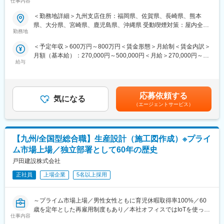
仕事内容
スマート化～
上がれば手当もつくので、頑張りがしっかりと反映されるように
【変更の範囲：会社の定める業務】
なっております。
＜勤務地詳細＞九州支店住所：福岡県、佐賀県、長崎県、熊本
■業務内容：
県、大分県、宮崎県、鹿児島県、沖縄県 受動喫煙対策：屋内全面
当社が設計施工で掛けるオフィスビルや病院、学校、生産・物流
■戸田建設に関して：
勤務地
禁煙
施設、商業施設、超高層集合住宅などの建築プロジェクトにおけ
1881年（明治14年）の創業以来、学校や病院、国の重要文化財、
＜予定年収＞600万円～800万円＜賃金形態＞月給制＜賃金内訳＞
る建築設計関連業務をお任せします。基本設計、実施設計、工事
インフラなど、様々な施工に携わってきました。今後は企画から
月額（基本給）：270,000円～500,000円＜月給＞270,000円～
監理をはじめ、企画立案、入札やプロポーザルにおける技術提案
施工、リノベーションに至る全てのプロセスにおける知見を集約
給与
500,000円＜昇給有無＞有＜残業手当＞有＜給与補足＞■賞与実績:
書作成など、多様な業務をを掛けていただきます。設計部の規模
するプラットフォームの構築。日本初の浮体式洋上風力発電の事
年2回(7月/12月)■給与改定：年1回（4月）■諸手当：住宅手当、家
もコミュニケーションが取りやすく、ちょっとしたことでも質問
業者となった「再生可能エネルギー事業」をはじめとする新領域
族手当、通勤手当、時間外手当、作業所長手当ほか■エリア限定型
しやすい環境です。また、案件の規模感と人員配置の関係からコ
への挑戦。BIM/CIMモデルの構築や自動化施工などの革新的なも
総合職モデル35歳：約740万円40歳：約790万円賃金はあくまで
アな業務に携わりやすい点も魅力です。
のづくり手法の確立や新たな価値の創造を推進。SDGsの達成に向
応募依頼する
気になる
も目安の金額であり、選考を通じて上下する可能性があります。
けて戸田建設が描くコンセプトシティの想像を目指します。
（エージェントサービス）
月給(月額)は固定手当を含めた表記です。
■働き方改革への取り組み：
当社は持続的成長を図るための経営戦略の1つとして働き方改革を
■実績：
行っております。
井手口川ダム、国道45号大峠山地区道路工事、九州新幹線諫早ト
【九州/全国型総合職】生産設計（施工図作成）※プライ
◆育児休業制度・ならし保育制度・子の看護休暇制度を社員へ広
ンネル、仙台湾南部海岸、釜石市北ブロック、多摩ニュータウ
く周知し、休暇を取りやすくしております。
ン、ユーラス伊達ウインドファーム
ム市場上場／独立部署として60年の歴史
◆男性女性ともに育児休暇取得率100%で、厚生労働省の「えるぼ
戸田建設株式会社
し認定」も取得しております。
◆長期的就業を見据え、60歳を定年とした再雇用制度や、61歳～
正社員
上場企業
5名以上採用
65歳までの選択定年制度もございます。
◆初年度より有給20日を付与しております。
～プライム市場上場／男性女性ともに育児休暇取得率100%／60
◆年功序列ではなく評価次第で昇格の機会がございます。役職が
歳を定年とした再雇用制度もあり／本社オフィスではIoTを使った
上がれば手当もつくので、頑張りがしっかりと反映されるように
仕事内容
スマート化～
なっております。