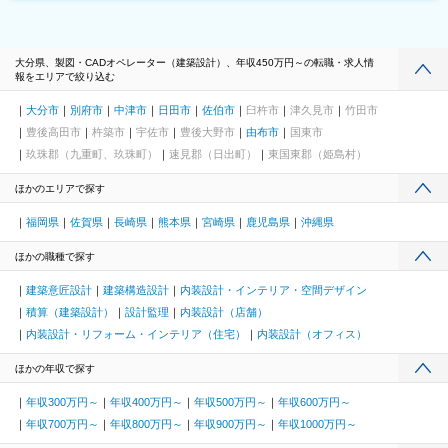
大分県、製図・CADオペレーター（建築設計）、年収450万円～の転職・求人情
報をエリアで絞り込む
大分市
別府市
中津市
日田市
佐伯市
臼杵市
津久見市
竹田市
豊後高田市
杵築市
宇佐市
豊後大野市
由布市
国東市
玖珠郡（九重町、玖珠町）
速見郡（日出町）
東国東郡（姫島村）
ほかのエリアで探す
福岡県
佐賀県
長崎県
熊本県
宮崎県
鹿児島県
沖縄県
ほかの職種で探す
建築意匠設計
建築構造設計
内装設計・インテリア・空間デザイン
積算（建築設計）
設計監理
内装設計（店舗）
内装設計・リフォーム・インテリア（住宅）
内装設計（オフィス）
ほかの年収で探す
年収300万円～
年収400万円～
年収500万円～
年収600万円～
年収700万円～
年収800万円～
年収900万円～
年収1000万円～