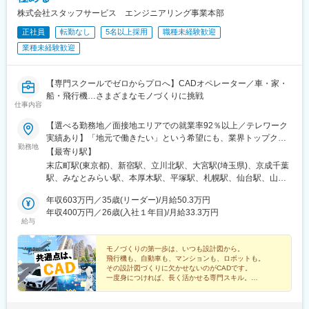
下鉄)、鶴橋駅、今宮戎駅、十三駅、大阪城公園駅、門真南駅、心
株式会社スタッフサービス エンジニアリング事業本部
斎橋駅、万博記念公園駅、堺筋本町駅、姫路駅、三ノ宮駅、城崎
正社員
転勤なし
5名以上採用
職種未経験歓迎
温泉駅、西明石駅、花隈駅、加古川駅、三宮駅(神戸新交通)、甲子
園駅、尼崎駅(東海道本線)、中山寺駅、中八木駅、西神中央駅、宝
業種未経験歓迎
塚駅、京都駅、嵐山駅(京福線)、トロッコ嵯峨駅、稲荷駅、祇園四
条駅、烏丸御池駅、京阪山科駅、伏見稲荷駅、西木津駅、福知山
駅、宇治駅(奈良線)、嵐山駅(阪急線)、烏丸駅、奈良駅、近鉄奈良
【専門スクールでゼロからプロへ】CADオペレーター／車・家・
駅、大和西大寺駅、橿原神宮前駅、大和八木駅、天理駅、大和小
船・飛行機…さまざまなモノづくりに挑戦
仕事内容
泉駅、高の原駅、桜井駅(奈良県)、信貴山下駅、尼ケ辻駅、田原本
駅、二階堂駅、松江しんじ湖温泉駅、米原駅、彦根駅、長浜駅、
【選べる勤務地／面接地エリアでの就業率92％以上／テレワーク
守山駅、草津駅(滋賀県)、近江八幡駅、大津駅、京阪膳所駅、栗東
実績あり】「地元で働きたい」という希望にも、業界トップクラ
駅、南彦根駅、京阪石山駅、信楽駅、野洲駅、京阪大津京駅、和
勤務地
スの取引事業所数約7,000件&プロジェクト数80,000件の中から検
【最寄り駅】
歌山駅、貴志駅、白浜駅、和歌山市駅、橋本駅(和歌山県)、紀伊田
討します。⇒勤務地は北海道・東北・北陸・関東・東海・関西・
末広町駅(東京都)、新宿駅、立川北駅、大宮駅(埼玉県)、京成千葉
辺駅、加太駅(和歌山県)、紀伊勝浦駅、九度山駅、和歌山大学前
中国・四国・九州の各都道府県のプロジェクト先※U・Iターン歓迎
駅、みなとみらい駅、本厚木駅、平塚駅、札幌駅、仙台駅、山形
駅、西笠田駅、海南駅、紀三井寺駅、新宮駅、国際センター駅、
※面接地エリアでの就業率は92％以上※自動車通勤OK（エリア・
駅、東武宇都宮駅、高崎駅、水戸駅、つくば駅、松本駅、静岡
鶴舞駅、丸の内駅(愛知県)、金山駅(愛知県)、中部国際空港駅(鉄
プロジェクトによって変動）※寮／社宅制度など福利厚生も充実で
年収603万円／35歳(リーダー)/月給50.3万円
駅、沼津駅、浜松駅、豊田市駅、近鉄名古屋駅、東岡崎駅、あす
道)、豊橋駅、三河安城駅、ナゴヤドーム前矢田駅、伏見駅(愛知
す※最終的な就業先は、希望・スキル・経験を考慮し決定します※
年収400万円／26歳(入社１年目)/月給33.3万円
なろう四日市駅、岐阜駅、富山駅、北鉄金沢駅、草津駅(滋賀県)、
県)、上前津駅、犬山駅、野田新町駅、岐阜駅、大垣駅、高山駅、
給与
受動喫煙対策：敷地内原則禁煙（就業先によっては喫煙所有）
烏丸駅、梅田駅(地下鉄)、三ノ宮駅、和歌山市駅、姫路駅、岡山駅
下呂駅、多治見駅、美濃太田駅、新鵜沼駅、西岐阜駅、岐阜羽島
【勤務先企業例】◎自動車・自動車部品トヨタ自動車／日産自動
前駅、紙屋町西駅、新山口駅、薬院駅、平和通駅、めがね橋駅、
駅、飛騨古川駅、名鉄岐阜駅、穂積駅、鵜沼駅、中津川駅、宇治
車／本田技研工業／デンソー／アイシン◎情報端末・家電日立製
モノづくりの第一歩は、いつも設計図から。
水道町駅、郡山駅(福島県)、甲府駅、盛岡駅、大街道駅、新潟駅、
山田駅、鳥羽駅、播磨駅、近鉄四日市駅、津駅、松阪駅、志摩神
飛行機も、自動車も、マンションも、ロボットも。
作所／東芝／三菱電機／パナソニック／富士通◎航空・宇宙IHI／
天文館通駅、東京駅、神田駅(東京都)、三鷹駅、赤坂駅(東京都)、
明駅、五十鈴川駅、四日市駅、伊勢中川駅、西桑名駅、鵜方駅、
その設計図づくりに欠かせないのがCADです。
三菱重工業／川崎重工業
東池袋駅、茅場町駅、六本木駅、東新宿駅、池袋駅、日本橋駅(東
一度身につければ、長く活かせる専門スキル。
名張駅、熱海駅、三島駅、浜松駅、静岡駅、土本駅、掛川駅、沼
未経験から、モノづくりの未来を支える仕事に挑戦しま
京都)、錦糸町駅、目黒駅、渋谷駅、品川駅、神谷町駅、大塚駅(東
津駅、長沼駅(静岡県)、本吉原駅、新金谷駅、来宮駅、尾盛駅、藤
せんか？
京都)、上野駅、新宿三丁目駅、大手町駅(東京都)、中野駅(東京
枝駅、家山駅、博多駅、小倉駅(福岡県)、太宰府駅、久留米駅、門