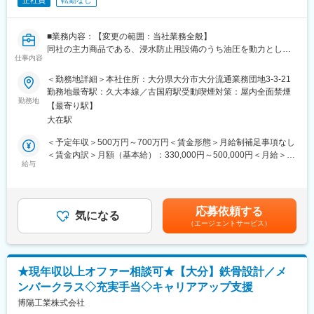
正社員
転勤なし
■業務内容：【変更の範囲：当社業務全般】
同社の主力商品である、浸水防止用設備のうち油圧を動力として
仕事内容
床から立ち上がる起伏式（電動・手動）等の施工図設計や
排水ピット（主にグレーチング、HACCP支援用排水システム）の
＜勤務地詳細＞本社住所：大分県大分市大分流通業務団地3-3-21
施工図設計職を担っていただきます。
勤務地最寄駅：久大本線／古国府駅受動喫煙対策：屋内全面禁煙
・お客様：主に大手建設会社のため、受注も安定しております。
勤務地
【最寄り駅】
また、東京スカイツリーや国立競技場にも使用されております。
大在駅
■職務の特徴：
同社は建設用金属建材及び機械装置の完成品メーカーです。常に
＜予定年収＞500万円～700万円＜賃金形態＞月給制補足事項なし
お客様のニーズを考え、新製品開発、既存製品の改善改良を行う
＜賃金内訳＞月額（基本給）：330,000円～500,000円＜月給＞
ことは設計の責務です。
給与
330,000円～500,000円＜昇給有無＞有＜残業手当＞有＜給与補足
建物の付加価値を向上させる製品を開発することが我々のミッシ
＞※上記は基準年収です。前職の経験・年齢・面接の内容により柔
ョンです。同社は大分県内トップの特許及び実用新案の出願件数
軟に検討致します。■賞与：年2回（2ヶ月分）賃金はあくまでも
を誇ります。
目安の金額であり、選考を通じて上下する可能性があります。月
応募依頼する
■将来的には：
気になる
給(月額)は固定手当を含めた表記です。
（エージェントサービス）
既存製品をより建築物の付加価値を高めるために改良改善を行
い、或いは全く新しい製品の企画開発を行う開発職へ進む道が御
座います。
更には自らが企画開発した製品の需要が増えた場合、事業部とし
★現年収以上オファー相談可★【大分】鉄骨設計／メ
て立ち上げ、その事業部の統括マネジメント（販促～設計～生
ンバークラス◇充実手当◇キャリアアップ支援
産）を行える可能性があります。
■組織構成：
博陽工業株式会社