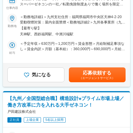
間など）、有給取得平均12日とお休みもしっかり取得していま
スーパーゼネコンの一社／転勤免除制度ありで働く場所を限定す
す。
仕事内容
ることも可能！／施工物件を「作品」と称する設計・品質の高い
・平均年齢44歳。若手からベテランまで幅広い方が活躍していま
企業】
す。
＜勤務地詳細1＞九州支社住所：福岡県福岡市中央区天神4-2-20
└再雇用制度有で長期就業が可能な体制です！
受動喫煙対策：屋内全面禁煙＜勤務地詳細2＞九州各事業所（九州
◎スーパーゼネコンで最先端の技術に触れながらキャリアアッ
勤務地
・平均勤続年数18.9年、福利厚生が充実しています。
支店管轄内の事業所）住所：福岡県、長崎県、大分県、佐賀県、
【最寄り駅】
プ！
・勤怠管理：パソコンのログと勤務通知システムが連動。サービ
熊本県、宮崎県、鹿児島県、沖縄県 受動喫煙対策：屋内全面禁煙
天神駅、西鉄福岡駅、中洲川端駅
◎DXを推進しながら働き方改革も促進中！
ス残業は一切なく、PC強制終了ソフトを導入しています。
変更の範囲：会社の定める事業所（リモートワーク含む）
・残業削減：「竹中新生産システム」と称し、働き方改革に向け
＜予定年収＞630万円～1,200万円＜賃金形態＞月給制補足事項な
■業務内容
た各種取組を行っています。4Dシミュレーションを活用した施工
し＜賃金内訳＞月額（基本給）：360,000円～690,000円＜月給＞
スーパーゼネコンの一角で、東京ミッドタウン・あべのハルカ
給与
計画・BIM活用・現地工数削減のオフサイト化の推進・ロボット
360,000円～690,000円＜昇給有無＞有＜残業手当＞有＜給与補足
ス・渋谷パルコ等、数多くの代表的建築物を手掛ける当社の設計
や建設機械など最先端技術の活用にて現場での作業工数の削減に
＞※年収は月平均20時間程度の残業代、作業所勤務関連の手当を
部門にて、建築設計の業務をお任せします。
取り組んでいます。
含む想定年収です。※年収に関しては前職での経験やスキルを考慮
し決定します。■賞与：年2回（6月・12月予定、支給額は会社業
応募依頼する
■業務詳細
気になる
■転勤発生時のフォロー制度
績及び人事評価に応じて変動）■昇給 ：年1回（4月）賃金はあく
（エージェントサービス）
・基本設計、実施設計、工事監理、確認申請関連等の各業務
自宅から離れた場所で勤務する社員に最大限の支援を用意してい
までも目安の金額であり、選考を通じて上下する可能性がありま
・諸官庁協議を含む社内外プロジェクト関係者との調整や、それ
ます。
す。月給(月額)は固定手当を含めた表記です。
に伴う各種資料、図面および３Dモデルの作成等
・別居滞在手当（5.0万／月※別居を選した場合）
・その他（調査、診断・評価、企画、手続きの代理等）
・帰宅手当（赴任先～自宅迄の旅費×3回×1.2に相当する金額が毎
【九州／全国型総合職】構造設計※プライム市場上場／
月定額で支給されます）
働き方改革に力を入れる大手ゼネコン！
■作品例
・育児・介護等のご事情により、転勤免除制度が適用できます。
東京タワー、日本武道館、あべのハルカス、東京ミッドタウン、
戸田建設株式会社
（例：お子様が中学生に上がる迄、2人目以降も適用可）
東京ドーム、大阪ドーム他多数
変更の範囲：会社の定める業務
正社員
上場企業
5名以上採用
■就業環境
変更の範囲：会社の定める業務
・働き方の意識改革が進み、4週8休の徹底を行っています。19時