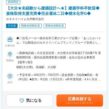
締切間近
◎上流工程で采配
現在、3名の設計技術者が在籍しています。
◎年収UP
【大分★未経験から建築設計へ★】建築学科卒歓迎◆
※全員中途で入社しており、未経験から現在活躍しております。
上記などを叶えていける建設（施工）プロジェクトにてマネジメ
資格取得支援充実◆完全週休二日◆積水化学G◆
ント業務を担います。
■職務の特徴：
セキスイハイム九州株式会社
IoT化にも積極的に取り組んでおり、現場作業の最適化や課題解決
■当社の特徴・魅力：
のために力を入れています。働きやすい職場づくりの一環とし
正社員
職種未経験歓迎
業種未経験歓迎
◎基礎研修・初級研修・中級研修といった、年次やご経験に応じ
て、今後も時代の流れに合わせた進化を続けて参ります。
て段階的な研修制度を実施。継続して成長できる環境があり、国
家資格を取得するための支援制度もあります。
◆◇住宅メーカー積水化学工業のグループ企業／「あったかハイ
変更の範囲：会社の定める業務
◎エンジニアのキャリアパスは1つではありません。専門性を磨き
ム」でお馴染みのセキスイハイムブランド／グループ全体として
仕事内容
スペシャリストになるのか、広範囲の知識を持つゼネラリストに
働き方改革に着手／PCの強制シャットダウン徹底した勤怠管理／
なるのか、はたまた、まったく別のキャリアを選ぶのか。専任ス
平均勤続年数15.9年／離職率7.6％／有給取得率95％／一級建築士
＜勤務地詳細＞大分支店住所：大分県大分市萩原2丁目6番7号 受
タッフと相談しながら、多様なキャリアの選択ができます。
取得支援（最大50万円補助）／合格祝金50万円＋資格手当あり
動喫煙対策：屋内全面禁煙変更の範囲：会社の定める事業所
◎業界最大級規模のプロジェクト数の為、建築から土木、設備か
◆◇
勤務地
【最寄り駅】
ら建築など、これまで経験したことの無い技術領域に挑戦するこ
牧駅(大分県)、高城駅、大分駅
とが可能です。
当社では、営業と分業することで設計の専門領域に集中できる環
境をご用意しています。
＜予定年収＞400万円～700万円＜賃金形態＞月給制■昇給：有
変更の範囲：会社の定める業務
単なる作図者ではなく、構造・法規・品質を担う設計のプロフェ
（年1回）■賞与：年2回（7月/12月）※昨年度実績：4.4ヶ月分＜
ッショナルとしてキャリアを築けます。
給与
賃金内訳＞月額（基本給）：243,000円～437,500円＜月給＞
243,000円～437,500円＜昇給有無＞有＜残業手当＞有＜給与補足
■業務概要
＞※上記想定年収＋インセンティブ(賞与支給)＜インセンティブ詳
戸建住宅・アパートの設計職として、営業が作成したプランをも
細＞・担当棟数＋延床面積で評価（平米×100円）例：120平方メ
応募依頼する
とに設計品質を担保する役割を担っていただきます。
気になる
ートル→12,000円／棟平均月2～3棟担当→年間平均24～25棟イン
（エージェントサービス）
※初期プランニング・顧客との打合せの大部分は営業担当が実施。
センティブ平均：約35万円／年賃金はあくまでも目安の金額であ
設計は「専門性を活かした詳細設計・品質担保業務」に集中でき