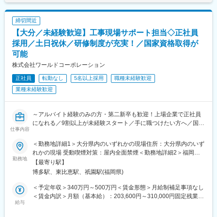
り、選考を通じて上下する可能性があります。月給(月額)は固定手
ます。
当を含めた表記です。
締切間近
■業務詳細：
【大分／未経験歓迎】工事現場サポート担当◇正社員
・営業作成プランのチェック・設計的観点での修正提案
・法規・構造・仕様の観点からの調整
採用／土日祝休／研修制度が充実！／国家資格取得が
・CADによる詳細設計・施工図作成
可能
・完成図面の説明・承認対応
株式会社ワールドコーポレーション
・着工後の現場確認（設計品質チェック）
・施工・営業との技術連携
正社員
転勤なし
5名以上採用
職種未経験歓迎
※平均月2～3棟担当→年間平均24～25棟
業種未経験歓迎
■本ポジションの特徴：
（1）未経験から設計のプロへ育てる環境
～アルバイト経験のみの方・第二新卒も歓迎！上場企業で正社員
・営業が顧客窓口を担当するため設計は技術業務に専念できま
になれる／9割以上が未経験スタート／手に職つけたい方へ／国家
す。
仕事内容
資格取得も可能！／手厚い研修制度あり／平均年齢26歳／土日祝
・ユニット工法により設計ルールが明確なため、基礎から確実に
休み～
＜勤務地詳細1＞大分県内のいずれかの現場住所：大分県内のいず
スキルを習得することが可能です。法規・構造など市場価値の高
れかの現場 受動喫煙対策：屋内全面禁煙＜勤務地詳細2＞福岡支
い専門性が身につきます。
■職務詳細：
勤務地
店住所：福岡県福岡市博多区博多駅東2-4-17 第六岡部ビル5階D号
【最寄り駅】
大プロジェクトチームの一員として、工事現場サポート（施工管
室勤務地最寄駅：鹿児島本線／博多駅受動喫煙対策：屋内全面禁
博多駅、東比恵駅、祇園駅(福岡県)
（2）働きやすさが業界トップクラス
理）をお任せします。
煙
・年間休日120日
＜予定年収＞340万円～500万円＜賃金形態＞月給制補足事項なし
・平均残業時間25H／月
＜施工管理とは＞
＜賃金内訳＞月額（基本給）：203,600円～310,000円固定残業手
・PCは21時強制シャットダウン
工事全体を管理・調整するお仕事です。職人さんの「まとめ役」
給与
当/月：31,400円～56,000円（固定残業時間20時間0分/月）超過し
・残業は18時以降は事前申請制
となります。※スーパー・事務・携帯販売など未経験の方も活躍し
た時間外労働の残業手当は追加支給＜月給＞235,000円～366,000
・プライベートと両立しやすいため、平均勤続年数15.9年・離職