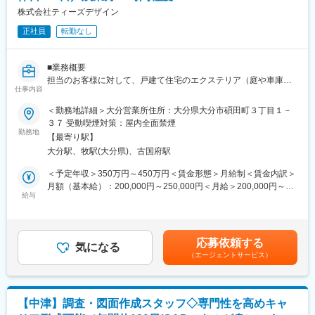
変更の範囲：会社内の全ての業務
月各分野の担当者が主催する勉強会や先輩社員によるOJT制度も
株式会社ティーズデザイン
あり、教えあう環境が整っています。
正社員
転勤なし
※正当に評価される独自の評価制度をはじめ、ストレスのない環
境、家族を大事にする等の考えが根付いています。
■業務概要
■当社の特徴
担当のお客様に対して、戸建て住宅のエクステリア（庭や車庫な
・建築設計（意匠・構造・電気・機械設備）全般を手掛ける総合
仕事内容
どの敷地内の外部空間）全般のフォローをお任せいたします。
設計事務所である当社は、建物の企画提案、基本計画、実施計
お客様との打ち合わせから作図、プレゼンテーションの資料作成
＜勤務地詳細＞大分営業所住所：大分県大分市碩田町３丁目１－
画、工事監理業務までトータルでサポートできる総合力の高さを
まで一貫して行うことで、お客様のご要望に担当として全てフォ
３７ 受動喫煙対策：屋内全面禁煙
ご評価いただき、国・地方自治体から民間の法人様と幅広くお取
ローいただけます。
勤務地
引が絶えない状況です。直近では官公庁案件で高い実績を誇って
【最寄り駅】
エクステリア領域未経験の方も、なにかしらの施工現場の監督・
おり、幅広い案件を受注できています。
大分駅、牧駅(大分県)、古国府駅
管理経験をお持ちであれば、教育フォロー体制が充実している長
・「日本一、ストレスのない会社づくり」を目指しており、残業
崎本社や福岡支店での研修も交えながら、長期的にご活躍いただ
＜予定年収＞350万円～450万円＜賃金形態＞月給制＜賃金内訳＞
月10～20H、休日出勤なし、育休・産休・介護休暇なども充実。
くことも可能です。
月額（基本給）：200,000円～250,000円＜月給＞200,000円～
上司の残業管理が徹底しており、一人に仕事が偏らないように業
定時時間内での業務完了が基本となりますので、残業時間も多く
給与
250,000円＜昇給有無＞有＜残業手当＞有＜給与補足＞※現年収や
務の差配をしたり、今年度からはよりAI導入を進め、業務効率化
ても20時間程度に抑制されており、プライベートと両立した就業
ご希望年収を最大限考慮して初年度給与を算出いたします。■賞
も図っています。
も可能です。
与：年2回<モデル年収>年収450万円（入社5年目・30代）記載金
・平均年齢38歳、毎年新卒入社も多い為、若手社員が多く活躍し
額は選考を通じて上下する可能性があります。月給(月額)は固定手
ています。同年代で相談をしやすく、明るい社風が長期的な働き
応募依頼する
■業務詳細：
気になる
当を含みます。
やすさにもつながっています。
（エージェントサービス）
・色、素材、形状を細かに打ち合わせ、一品一品を決定
・ここ2年で社員数が20名純増。定期的な新卒採用や入社後のフ
・施工を進める現場サイドと調整を行いエクステリアの納品／設
ォロー体制も充実しており、案件増加に伴い社員数も順調に拡大
置のスケジューリング
しています。
・商材の手配／納品をメーカーサイドへ依頼
【中津】調査・図面作成スタッフ◇専門性を高めキャ
・現場での納品／設置作業の立ち合い