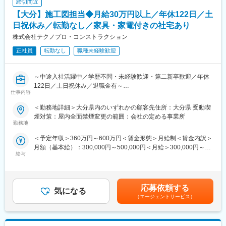
ん。
締切間近
務に取り組んでいただきます。
【大分】施工図担当◆月給30万円以上／年休122日／土
変更の範囲：会社の定める業務
■案件について
日祝休み／転勤なし／家具・家電付きの社宅あり
・納期：平均3ヶ月～1年程度
株式会社テクノプロ・コンストラクション
・県内：県外が5：5の割合となっています（県内案件が増加傾向
正社員
転勤なし
職種未経験歓迎
にあります）
・現場見学・資料作成のため外出(日帰り)することもありますが、
基本的には本社内での勤務となります。
～中途入社活躍中／学歴不問・未経験歓迎・第二新卒歓迎／年休
・繁忙時期は受注状況によるため、残業が重なる時期もあれば、
122日／土日祝休み／退職金有～
定時退社が可能な時もあります。
仕事内容
■業務内容：
■入社後の流れ：
＜勤務地詳細＞大分県内のいずれかの顧客先住所：大分県 受動喫
ゼネコン・サブコン側の立場として上流プロセスの施工図業務を
入社後、まずは当社製造製品の基本的な知識の習得のため、検査
煙対策：屋内全面禁煙変更の範囲：会社の定める事業所
お任せします。
勤務地
や製造に関する業務を経験いただき、徐々に設計の業務をお任せ
＜対象範囲＞建築、土木、電気、計装・制御、電気通信、空調・
していきます。先輩社員が中心となってしっかりと時間をかけて
＜予定年収＞360万円～600万円＜賃金形態＞月給制＜賃金内訳＞
給排水、機械、防災、設備管理、プラントほか全国に新規案件多
教育しますので、業界未経験・CADの使用経験がない方でも、十
月額（基本給）：300,000円～500,000円＜月給＞300,000円～
数あり
分に挑戦できるお仕事です。
給与
500,000円＜昇給有無＞有＜残業手当＞有＜給与補足＞※年齢・経
＜主なプロジェクト＞
験・能力・適性に応じて決定します。※別途、残業代（1分単位）
スーパーゼネコンや大手・準大手ゼネコンを中心に、サブコン、
■資格取得支援：
全額支給。■昇給：年1回（勤続1年経過後の7/1付け）賃金はあく
大手ハウスメーカー等、全国の各優良建設会社が手がけるものば
設計業務を行う上であると良い資格（鉄骨生産管理技術者等）に
までも目安の金額であり、選考を通じて上下する可能性がありま
かりです。
応募依頼する
ついては、入社をしてから取得を目指すことも可能です。資格取
気になる
す。月給(月額)は固定手当を含めた表記です。
得の費用の補助もありますのでキャリアアップを目指せる環境で
（エージェントサービス）
■業務の特徴：
す。
◎残業少なめ可！ワークライフバランスが整う環境
◎勤務地・案件規模等ご希望を最大限考慮
■組織構成：