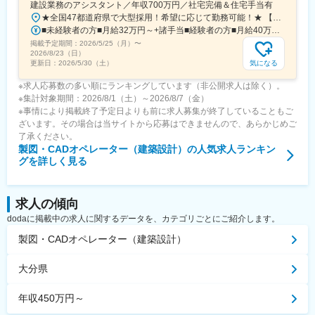
建設業務のアシスタント／年収700万円／社宅完備＆住宅手当有
尾久駅、浅草橋駅、ハーバーランド駅、清澄白河駅、東白楽駅、
★全国47都道府県で大型採用！希望に応じて勤務可能！★ 【広島支社】広島県広島市中区大手町2-8-5 4F【高松支店】香川県高松市寿町2-2-10 4F【岡山支店】岡山県岡山市北区富田町2-7-5 3F【松山支店】愛媛県松山市千舟町4-3-7 1F■その他の勤務地も含めて500名規模の採用を行っています◎【大阪本社】〒541-0047 大阪府大阪市中央区淡路町4-2-13 4F 【東京支社】〒100-0013 東京都千代田区霞が関1-4-2 3F 【名古屋支社】〒460-0003 愛知県名古屋市中区錦1丁目17-26 2F 【福岡支社】〒812-0016 福岡県福岡市博多区博多駅南2-1-5 9F 【仙台支社】〒980-0014 宮城県仙台市青葉区本町1-3-9 5F 【北海道支店】〒060-0004 札幌市中央区北四条西12丁目1-28 ２F【営業所】青森／盛岡／大宮／船橋／柏／金沢／静岡／浜松／京都／神戸／北九州／鹿児島／沖縄
三ノ輪橋駅、戸越銀座駅、近鉄名古屋駅、日暮里駅、浜松町駅、
■未経験者の方■月給32万円～+諸手当■経験者の方■月給40万円～90万+諸手当経験・能力を考慮の上、優遇いたします。※未経験の方でも前職での経験・給与等を考慮の上、決定いたします。※時間外手当は100％別途支給します。※未経験の方でも前職での経験・給与等を考慮の上、決定いたします。※首都圏(東京・神奈川・千葉・埼玉)以外は月給31万円～となります。★前職から年収120万円以上UPも実現可能！★大多数の社員が入社後1年で昇給を実現しています！≪年収例≫390万円／22歳・未経験 入社1年目450万円／34歳・未経験 入社1年目680万円／38歳・経験5年 入社5年目1000万円／53歳・経験35年 入社4年目【ハンディキャップをお持ちの方もご活躍いただけます】当社では、障がいの有無に関わらず活躍できる環境整備に努めています。オフィスは完全バリアフリー（エレベーター・多目的トイレ完備）となっており、車いすでの移動もスムーズです。また、通院のための勤務時間調整なども柔軟に対応いたしますのでまずはご相談ください！
早稲田駅(東京メトロ)、熊野前駅(舎人ライナー)、大塚駅前駅、牛
掲載予定期間：
田駅(東京都)、本郷三丁目駅、鈴木町駅、栄町駅(東京都)、小川町
2026/5/25（月）
〜
2026/8/23（日）
駅(東京都)、弁天橋駅、三田駅(東京都)
気になる
更新日：
2026/5/30（土）
※求人応募数の多い順にランキングしています（非公開求人は除く）。
※集計対象期間：2026/8/1（土）～2026/8/7（金）
※事情により掲載終了予定日よりも前に求人募集が終了していることもご
ざいます。その場合は当サイトから応募はできませんので、あらかじめご
了承ください。
製図・CADオペレーター（建築設計）
の人気求人ランキン
グを詳しく見る
求人の傾向
dodaに掲載中の求人に関するデータを、カテゴリごとにご紹介します。
製図・CADオペレーター（建築設計）
大分県
年収450万円～