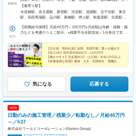
新橋駅、柳小路駅、八丁畷駅、星川駅、馬車道駅、国道駅、鹿島
勤務地
阪、兵庫、京都、奈良、和歌山、滋賀■東海／愛知、岐阜、三重、
【最寄り駅】
田駅、緑町駅、高島町駅、海老名駅(相模線)、千葉中央駅、京成西
静岡■北信越／新潟、富山、石川、福井、長野、山梨■北海道・東
水道橋駅、名古屋駅、新宿駅、渋谷駅、池袋駅、北千住駅、東京
船駅、北与野駅、大阪城公園駅、なんば駅(地下鉄)、古川橋駅、な
北／北海道、青森、秋田、岩手、宮城、福島、山形■中四国／鳥
駅、高田馬場駅、品川駅、新橋駅、押上駅、秋葉原駅、目黒駅、
にわ橋駅、渡辺橋駅、新大阪駅、西大橋駅、心斎橋駅、堺筋本町
取、島根、岡山、広島、山口、徳島、香川、愛媛、高知■九州・沖
蒲田駅、上野駅、代々木上原駅、町田駅、綾瀬駅、大手町駅(東京
駅、大阪天満宮駅、西元町駅、計算科学センター駅、山陽明石
縄／福岡、佐賀、長崎、大分、熊本、宮崎、鹿児島、沖縄※配属先
【前職給与保障】月給40万円～100万円※月給額は年齢・経験・能
都)、中野駅(東京都)、大門駅(東京都)、有楽町駅、吉祥寺駅、西日
駅、西院駅(京福線)、くいな橋駅、桂川駅(京都府)、日比野駅(名古
は希望を最大限考慮※U・Iターン支援・寮あり（引越し費用会社負
力などを考慮のうえご提示。※残業手当全額支給／1分単位で支
暮里駅、五反田駅、三田駅(東京都)、中目黒駅、日暮里駅、大崎
屋市営)、大門駅(愛知県)、矢田駅(愛知県)、上前津駅、栄町駅(愛
給与
担など）※配属先によりマイカー通勤も相談可能（レンタカー貸与
給！※試用期間／3ヶ月 労働条件は本採用と同じです。POINT／
駅、恵比寿駅、大井町駅、泉岳寺駅、神保町駅、国分寺駅、立川
知県)、東別院駅、森下駅(愛知県)、車道駅、高岳駅、久屋大通
可能）＜交通＞各プロジェクト先により異なります。※基本的に現
経験やスキル、頑張りはしっかりと給与＆手当で還元していま
駅、飯田橋駅、市ケ谷駅、小竹向原駅、錦糸町駅、二子玉川駅、
駅、多屋駅、祇園駅(福岡県)、熊本駅前駅、八千代町駅、市役所前
場へは直行直帰です。自動車通勤OKの勤務地多数※通勤圏内の希
す！【年収例】年収1200万円／52歳（月給80万円＋資格手当＋他
【正社員・契約社員】短期、長期可能！選べる働き方
四ツ谷駅、自由が丘駅、横浜駅、武蔵小杉駅、日吉駅(神奈川県)、
駅(長野県)、福井駅(福井県)、横川駅、市役所前駅(広島県)、宇都
【収入UP】初年度年収600万～1200万円
望を最大限考慮します。【本社】■東京都千代田区神田三崎町3-6-
手当＋賞与）年収1090万円／49歳（月給75万円＋資格手当＋他手
溝の口駅、川崎駅、藤沢駅、長津田駅、新横浜駅、登戸駅、戸塚
【働きやすさ】完全週休2日（土日祝）年休125日以上
宮駅東口駅、阿波富田駅、高松築港駅、高知駅前駅、仲御徒町
13 山京中央ビル3F【名古屋オフィス】■愛知県名古屋市中村区名
当＋賞与）年収1020万円／56歳（月給70万円＋資格手当＋他手当
駅、海老名駅(相鉄・小田急)、大和駅(神奈川県)、菊名駅、大船
【多種多様な現場】建築・土木・空調衛生・電機設備
駅、立川南駅、北１２条駅、仙台駅(地下鉄)、日吉町駅、新浜松
駅1-1-1 JPタワー名古屋21F【採用センター】札幌、仙台、高崎、
＋賞与）年収 900万円／64歳（月給70万円＋資格手当＋他手当＋
【ジョブチェンジも可能】得意を活かせる柔軟な環境
駅、橋本駅(神奈川県)、上大岡駅、中央林間駅、あざみ野駅、桜木
駅、名鉄名古屋駅、新富町駅(富山県)、東梅田駅、三宮駅(神戸新
大宮、横浜、千葉、静岡、浜松、名古屋、大阪、京都、神戸、岡
賞与）年収 950万円／45歳（月給65万円＋資格手当＋他手当＋賞
町駅、センター南駅、湘南台駅、センター北駅、小田原駅、武蔵
交通)、西川緑道公園駅、本通駅、旦過駅、桜町駅(長崎県)、九品
山、広島、博多、天神、那覇
与）年収 800万円／33歳（月給52万円＋資格手当＋他手当＋賞
溝ノ口駅、鶴見駅、関内駅、本厚木駅、元住吉駅、相模大野駅、
寺交差点駅、市役所前駅(愛媛県)、甲東中学校前駅、淡路町駅、溜
与）
新百合ケ丘駅、大宮駅(埼玉県)、和光市駅、川越駅、浦和駅、朝霞
気になる
応募する
池山王駅、東池袋四丁目駅、西武新宿駅、六本木一丁目駅、日比
台駅、川口駅、南越谷駅、新越谷駅、北朝霞駅、久喜駅、蕨駅、
谷駅、西新宿五丁目駅、お台場海浜公園駅、永田町駅、参宮橋
南浦和駅、東川口駅、西川口駅、さいたま新都心駅、所沢駅、武
駅、芝公園駅、田原町駅(東京都)、浅草橋駅、西大島駅、岩本町
蔵浦和駅、北浦和駅、志木駅、草加駅、上尾駅、熊谷駅、戸田公
駅、築地市場駅、神奈川駅、京急川崎駅、栄町駅(千葉県)、大阪難
園駅、朝霞駅、春日部駅、東大宮駅、ふじみ野駅、越谷レイクタ
波駅、東淀川駅、扇町駅(大阪府)、西新町駅、西大路三条駅、東向
NEW
ウン駅、東浦和駅、獨協大学前駅、西船橋駅、柏駅、船橋駅、松
日駅、平安通駅、大須観音駅、中洲川端駅、西鉄福岡駅、二本木
日勤のみの施工管理／残業少／転勤なし／月給46万円
戸駅、千葉駅、津田沼駅、本八幡駅(総武線)、南流山駅、流山おお
口駅、スタジアムシティノース駅、七ツ屋駅、足羽山公園口駅、
たかの森駅、舞浜駅、市川駅、海浜幕張駅、新鎌ケ谷駅、新浦安
～／h37
横川一丁目駅、袋町駅、バスセンター前駅、片原町駅(香川県)、高
駅、京成津田沼駅、稲毛駅、京成船橋駅、北習志野駅、浦安駅(千
株式会社ワールドコーポレーション(Nareru Group)
知橋駅
葉県)、新松戸駅、幕張本郷駅、東松戸駅、蘇我駅、南柏駅、新津