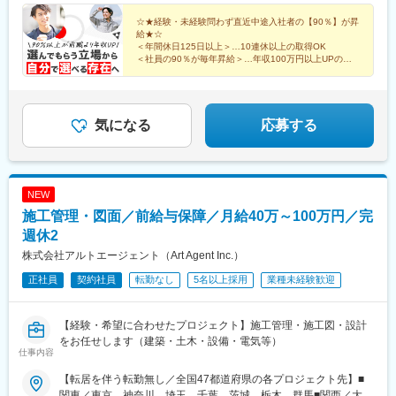
1ビル 5F【東京支店】東京都新宿区西新宿3丁目8-4 BABAビル 8F
県)、豊橋駅、大曽根駅、矢場町駅、藤が丘駅(愛知県)、刈谷駅、
あすなろう四日市駅、桑名駅、志摩横山駅、三島広小路駅、新浜
☆★経験・未経験問わず直近中途入社者の【90％】が昇
千種駅、小牧原駅、東刈谷駅、土橋駅(愛知県)、新栄町駅(愛知
松駅、新静岡駅、古庄駅、吉原本町駅、祇園駅(福岡県)、九州鉄道
給★☆
県)、日進駅(愛知県)、二川駅、丸の内駅(愛知県)、春日井駅(中央
記念館駅、西鉄福岡駅、香椎駅、西鉄千早駅、二日市駅、呉服町
＜年間休日125日以上＞…10連休以上の取得OK
本線)、東名古屋港駅、三河豊田駅、国府宮駅、国際センター駅、
＜社員の90％が毎年昇給＞…年収100万円以上UPの実
駅(福岡県)、高見橋駅、鹿児島駅前駅、中洲通駅、熊本駅前駅、人
小牧口駅、常滑駅、岩倉駅(愛知県)、三郷駅(愛知県)、三河安城
績あり
吉温泉駅、市立体育館前駅、日田市役所前駅、五島町駅、ハウス
＜住宅補助制度＞…家具家電付きの社宅利用OK＆最大
駅、稲沢駅、安城駅、共和駅、藤川駅、乙川駅、新金谷駅、三島
テンボス駅、京橋駅(東京都)、御徒町駅、泉岳寺駅、東新宿駅、築
全額支給
駅、掛川駅、新富士駅(静岡県)、藤枝駅、博多駅、小倉駅(福岡
地市場駅、東池袋駅、京成関屋駅、岩本町駅、田原町駅(東京都)、
県)、天神駅、呉服町駅(福岡県)、赤坂駅(福岡県)、天神南駅、渡辺
気になる
応募する
曳舟駅、西日暮里駅(舎人ライナー)、竹橋駅、御成門駅、銀座駅、
通駅、熊本駅、スタジアムシティサウス駅、いわき駅、金沢駅、
横浜駅、馬車道駅、湘南江の島駅、石川町駅、中強羅駅、リゾー
長野駅、福井駅、岡山駅、松山市駅、福山駅、広島駅、横川駅(広
トゲートウェイ・ステーション駅、東海神駅、三俣駅、大阪駅、
島県)、中電前駅、呉駅、勝田駅、日立駅、大甕駅、常陸多賀駅、
大阪阿部野橋駅、蒲生四丁目駅、なんば駅(南海線)、桃谷駅、新今
佐和駅、研究学園駅、宇都宮駅、小山駅、太田駅(群馬県)、中央前
宮駅前駅、森ノ宮駅、長堀橋駅、西元町駅、神戸三宮駅(阪神)、龍
NEW
橋駅、新前橋駅、苫小牧駅、さっぽろ駅、青森駅、秋田駅、長岡
谷大前深草駅、三条駅(京都府)、四宮駅、五条駅(京都市営)、畝傍
施工管理・図面／前給与保障／月給40万～100万円／完
駅、近鉄四日市駅、大和西大寺駅、鳥取駅、松江駅、下関駅、徳
駅、新王寺駅、錦駅、唐橋前駅、近江神宮前駅、近鉄名古屋駅、
島駅、高松駅(香川県)、高知駅、佐賀駅、大分駅、宮崎駅、鹿児島
週休2
駅前駅、栄駅(愛知県)、矢場町駅、犬山遊園駅、第一通り駅、日吉
中央駅、彦根駅、新宿西口駅、立川駅、千葉駅、あおば通駅、西
町駅、東静岡駅、ジヤトコ前駅、天神南駅、香椎宮前駅、香椎神
株式会社アルトエージェント（Art Agent Inc.）
松本駅、新静岡駅、第一通り駅、新豊田駅、名古屋駅、名鉄岐阜
宮駅、紫駅、櫛田神社前駅、鹿児島中央駅、桜島桟橋通駅、神田
駅、四条駅(京都市営)、大阪梅田駅(阪神線)、神戸三宮駅(阪神)、
正社員
契約社員
転勤なし
5名以上採用
業種未経験歓迎
駅(鹿児島県)、二本木口駅、水前寺駅、長崎駅(長崎県)
山陽姫路駅、紙屋町東駅、薬院大通駅、浜町アーケード駅、通町
筋駅、県庁前駅(愛媛県)、高見馬場駅、小川町駅(東京都)、赤坂見
【経験・希望に合わせたプロジェクト】施工管理・施工図・設計
附駅、向原駅(東京都)、人形町駅、新大久保駅、京橋駅(東京都)、
をお任せします（建築・土木・設備・電気等）
泉岳寺駅、虎ノ門ヒルズ駅、巣鴨新田駅、新御徒町駅、新宿駅(東
仕事内容
京メトロ)、竹橋駅、宝町駅(東京都)、銀座一丁目駅、中野新橋
駅、台場駅、新御茶ノ水駅、内幸町駅、都庁前駅、四ツ谷駅、麹
【転居を伴う転勤無し／全国47都道府県の各プロジェクト先】■
町駅、浅草駅(ＴＸ)、大崎広小路駅、面影橋駅、両国駅(都営線)、
関東／東京、神奈川、埼玉、千葉、茨城、栃木、群馬■関西／大