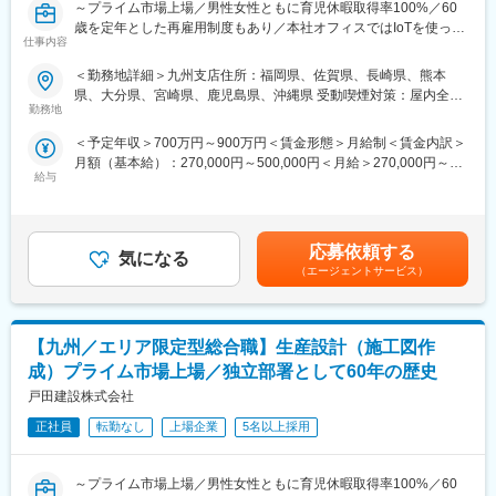
～プライム市場上場／男性女性ともに育児休暇取得率100%／60
にはほとんどの社員が現場を出ています。長期休暇（GWに10日
歳を定年とした再雇用制度もあり／本社オフィスではIoTを使った
間など）、有給取得平均12日とお休みもしっかり取得していま
仕事内容
スマート化～
す。
【変更の範囲：会社の定める業務】
＜勤務地詳細＞九州支店住所：福岡県、佐賀県、長崎県、熊本
・平均年齢44歳。若手からベテランまで幅広い方が活躍していま
■業務内容：
県、大分県、宮崎県、鹿児島県、沖縄県 受動喫煙対策：屋内全面
す。
当社が設計施工で掛けるオフィスビルや病院、学校、生産・物流
勤務地
禁煙
└再雇用制度有で長期就業が可能な体制です！
施設、商業施設、超高層集合住宅などの建築プロジェクトにおけ
・平均勤続年数18.9年、福利厚生が充実しています。
＜予定年収＞700万円～900万円＜賃金形態＞月給制＜賃金内訳＞
る建築設計関連業務をお任せします。基本設計、実施設計、工事
・勤怠管理：パソコンのログと勤務通知システムが連動。サービ
月額（基本給）：270,000円～500,000円＜月給＞270,000円～
監理をはじめ、企画立案、入札やプロポーザルにおける技術提案
ス残業は一切なく、PC強制終了ソフトを導入しています。
給与
500,000円＜昇給有無＞有＜残業手当＞有＜給与補足＞■賞与実績:
書作成など、多様な業務をを掛けていただきます。設計部の規模
・残業削減：「竹中新生産システム」と称し、働き方改革に向け
年2回(7月/12月)■給与改定：年1回（4月）■諸手当：住宅手当、家
もコミュニケーションが取りやすく、ちょっとしたことでも質問
た各種取組を行っています。4Dシミュレーションを活用した施工
族手当、通勤手当、時間外手当、作業所長手当ほか■モデル35
しやすい環境です。また、案件の規模感と人員配置の関係からコ
計画・BIM活用・現地工数削減のオフサイト化の推進・ロボット
歳：約820万円40歳：約880万円※課長職以上：約1,000万円以上
アな業務に携わりやすい点も魅力です。
応募依頼する
や建設機械など最先端技術の活用にて現場での作業工数の削減に
気になる
賃金はあくまでも目安の金額であり、選考を通じて上下する可能
（エージェントサービス）
取り組んでいます。
性があります。月給(月額)は固定手当を含めた表記です。
■働き方改革への取り組み：
当社は持続的成長を図るための経営戦略の1つとして働き方改革を
■転勤発生時のフォロー制度
行っております。
自宅から離れた場所で勤務する社員に最大限の支援を用意してい
【九州／エリア限定型総合職】生産設計（施工図作
◆育児休業制度・ならし保育制度・子の看護休暇制度を社員へ広
ます。
く周知し、休暇を取りやすくしております。
成）プライム市場上場／独立部署として60年の歴史
・別居滞在手当（5.0万／月※別居を選した場合）
◆男性女性ともに育児休暇取得率100%で、厚生労働省の「えるぼ
戸田建設株式会社
・帰宅手当（赴任先～自宅迄の旅費×3回×1.2に相当する金額が毎
し認定」も取得しております。
月定額で支給されます）
◆長期的就業を見据え、60歳を定年とした再雇用制度や、61歳～
正社員
転勤なし
上場企業
5名以上採用
・育児・介護等のご事情により、転勤免除制度が適用できます。
65歳までの選択定年制度もございます。
（例：お子様が中学生に上がる迄、2人目以降も適用可）
◆初年度より有給20日を付与しております。
～プライム市場上場／男性女性ともに育児休暇取得率100%／60
◆年功序列ではなく評価次第で昇格の機会がございます。役職が