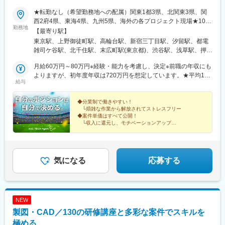
受注が出来ています。
★転勤なし（希望勤務地への配属）関東1都3県、北関東3県、関
【スキルアップのチャンスが豊富】事務からCADオペレーター
西2府4県、東海4県、九州5県、海外の各プロジェクト現場★10名
へ！CADオペレーターから施工管理へ！多数実績あり。社員が望
勤務地
以上の積極採用★U・Iターン歓迎！★海外で働くチャンスあり！
【最寄り駅】
んだスキルアップを全力で応援サポートします。
★入社時に引越しが必要な場合は転居費用を会社が全額負担！
東京駅、上野御徒町駅、高輪台駅、新宿三丁目駅、汐留駅、都電
（自己負担のかからない社員寮も利用可能）★マイカー通勤可※案
雑司ケ谷駅、北千住駅、末広町駅(東京都)、渋谷駅、浅草駅、押上
変更の範囲：会社の定める業務
件による特に施工図作成担当は、どのプロジェクトでも求められ
駅、日暮里駅(舎人ライナー)、九段下駅、神田駅(東京都)、大手町
るほど、ニーズの高いポジション。業界内での雇用を創出しつ
月給60万円～80万円※経験・能力を考慮し、決定※前職の年収にも
駅(東京都)、大門駅(東京都)、有楽町駅、新横浜駅、小田原駅、新
つ、安定した働き方が実現できるように、労働条件の整備も行っ
よりますが、初年度年収は720万円を想定しています。★平均120
高島駅、大船駅、鎌倉駅、関内駅、藤沢本町駅、片瀬江ノ島駅、
給与
ています。＜プロジェクト先＞■首都圏／東京、神奈川、千葉、埼
万円以上UP！年収が大幅アップするチャンス！＜先輩社員の年収
鵠沼海岸駅、長谷駅(神奈川県)、京急川崎駅、箱根湯本駅、元町・
玉、茨城、栃木、群馬■関西／大阪、兵庫、京都、奈良、滋賀、和
UP事例＞入社前 入社後年収480万円⇒年収650万円年収
中華街駅、上強羅駅、鴨宮駅、姥子駅、初石駅、新千葉駅、東京
歌山■東海／愛知、岐阜、三重、静岡■九州／福岡、鹿児島、熊
600万円⇒年収800万円年収780万円⇒年収1000万円 ※大手ゼネコ
◆分業制で働きやすい！
ディズニーランド・ステーション駅、京成西船駅、京成成田駅、
└煩雑な作業から解放されてストレスフリー
本、大分、長崎■海外／シンガポール、ミャンマー、バングラデシ
ン出身「社員の安心と幸せを第一に考える会社にしたい」という
海浜幕張駅、柏駅、松戸駅、おゆみ野駅、船橋駅、佐倉駅、京成
◆案件単価はすべて公開！
ュ、メキシコ、ドバイ、台湾海外にも事業を展開し、技術者がグ
想いから、業界内でも高水準となる月給60万円以上を用意しまし
千葉駅、新鎌ケ谷駅、成田空港駅(鉄道)、大宮駅(埼玉県)、志茂
└収入に還元し、モチベーションアップ
ローバルに活躍できる環境です！
た。担当プロジェクトも収入や働き方など、重視するポイントに
◆キャリアアップ実績多数！
駅、熊谷駅、浦和美園駅、東川口駅、所沢駅、籠原駅、南浦和
└大手ゼネコンへ転籍した事例もあり
応じて決めたいと考えているため、あなたの希望を聞かせてくだ
駅、深谷駅、越谷レイクタウン駅、鉄道博物館駅、浦和駅、武蔵
さい。＜年収例＞754万円／38歳1256万円／50歳787万円／62歳
浦和駅、八木崎駅、水戸駅、つくば駅、守谷駅、日立駅、土浦
865万円／40歳
駅、古河駅、工機前駅、ひたち野うしく駅、石岡駅、取手駅、東
気になる
応募する
海駅、牛久駅、下館駅、新栃木駅、小山駅、東武ワールドスクウ
ェア駅、真岡駅、日光駅、栃木駅、雀宮駅、佐野駅、黒磯駅、
間々田駅、下今市駅、那須塩原駅、足利駅、岡本駅(栃木県)、高崎
駅、伊勢崎駅、上神梅駅、土合口駅、新前橋駅、長野原草津口
NEW
駅、館林駅、横川駅(群馬県)、川原湯温泉駅、城東駅、水沼駅、高
製図・CAD／130の研修講座と多彩な案件でスキルを
崎問屋町駅、水上駅、板倉東洋大前駅、南方駅(大阪府)、西梅田
駅、阿倍野駅(阪堺線)、京橋駅(大阪府)、安治川口駅、なんば駅(地
極める