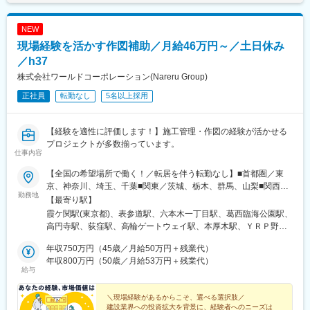
戸駅(兵庫県)、宝塚駅、塚口駅(阪急線)、住吉駅(兵庫県・東海
筒井駅、六十谷駅、芳養駅、今津駅(兵庫県)、桜新町駅、加太駅
道)、姫路駅、明石駅、川西能勢口駅、元町駅(兵庫県)、西宮北口
(和歌山県)、六浦駅、国分寺駅、小菅駅、三ノ輪駅、稲城駅、不動
駅、西宮駅、芦屋駅(東海道本線)、園田駅、伊丹駅(福知山線)、垂
NEW
前駅、太閤通駅、石原駅(京都府)、林崎松江海岸駅、田井ノ瀬駅、
水駅、今津駅(兵庫県)、西明石駅、熱海駅、新静岡駅、藤枝駅、伊
現場経験を活かす作図補助／月給46万円～／土日休み
矢川駅、六会日大前駅、植田駅(名古屋市営)、三河一宮駅、上野毛
東駅、掛川駅、新浜松駅、清水駅(静岡県)、東静岡駅、焼津駅、富
駅、南御殿場駅、伊勢原駅、亀有駅、黒松内駅、新中野駅、谷塚
／h37
士駅、西岐阜駅、津新町駅、高崎問屋町駅、工機前駅、勝田駅、
駅、志村三丁目駅、南砂町駅、三河島駅、千駄木駅、瑞江駅、木
株式会社ワールドコーポレーション(Nareru Group)
龍ケ崎市駅、那須塩原駅、九段下駅、日本橋駅(東京都)、田町駅
場駅(東京都)、相模大塚駅、上北台駅、大師橋駅、東舞鶴駅、梶が
(東京都)、神田駅(東京都)、御茶ノ水駅、新宿三丁目駅、新宿西口
正社員
転勤なし
5名以上採用
谷駅、日の出駅(東京都)、金沢文庫駅、平塚駅、牛込柳町駅、新座
駅、牛田駅(東京都)、京橋駅(東京都)、西早稲田駅、高輪ゲートウ
駅、麻布十番駅、平井駅(東京都)、一之江駅、赤土小学校前駅、久
ェイ駅、汐留駅、とうきょうスカイツリー駅、岩本町駅、蓮沼
我山駅、駒沢大学駅、本庄早稲田駅、東あずま駅、根岸駅(神奈川
駅、京成上野駅、代々木八幡駅、浜松町駅、日比谷駅、井の頭公
【経験を適性に評価します！】施工管理・作図の経験が活かせる
県)、国会議事堂前駅、青山町駅、向原駅(東京都)、東山田駅、高
園駅、西日暮里駅(舎人ライナー)、大崎広小路駅、代官山駅、日暮
プロジェクトが多数揃っています。
槻市駅、鷺沼駅、香川駅、大濠公園駅、江戸川橋駅、池袋駅、若
仕事内容
里駅(舎人ライナー)、下神明駅、立川北駅、牛込神楽坂駅、麹町
葉台駅、京王よみうりランド駅、羽後牛島駅、新馬場駅、由仁
駅、二子新地駅、曙橋駅、奥沢駅、新高島駅、新丸子駅、石上
駅、大鳥居駅、京成関屋駅、袖ケ浦駅、櫟本駅、砂田橋駅、武蔵
【全国の希望場所で働く！／転居を伴う転勤なし】■首都圏／東
駅、向ケ丘遊園駅、海老名駅(相模線)、緑町駅、京急鶴見駅、馬車
五日市駅、八日市駅、湯島駅、妙典駅、大矢知駅、平津駅、上社
京、神奈川、埼玉、千葉■関東／茨城、栃木、群馬、山梨■関西／
道駅、本川越駅、京成西船駅、栄町駅(千葉県)、本八幡駅(都営
勤務地
駅、木ノ下駅、甚目寺駅、川越富洲原駅、春田駅、長泉なめり
大阪、兵庫、京都、奈良、和歌山、滋賀■中部／愛知、岐阜、三
【最寄り駅】
線)、リゾートゲートウェイ・ステーション駅、市川真間駅、北初
駅、古庄駅、芝川駅、富士岡駅、門出駅、関ケ原駅、千城台駅、
重、静岡■北信越／新潟、富山、石川、福井、長野■北海道・東北
霞ケ関駅(東京都)、表参道駅、六本木一丁目駅、葛西臨海公園駅、
富駅、京成稲毛駅、習志野駅、幸谷駅、天王寺駅前駅、大阪ビジ
室蘭駅、上板橋駅、羽島市役所前駅、大和田駅(北海道)、阿佐ケ谷
／北海道、青森、秋田、岩手、宮城、福島、山形■中四国／鳥取、
高円寺駅、荻窪駅、高輪ゲートウェイ駅、本厚木駅、ＹＲＰ野比
ネスパーク駅、東淀川駅、大江橋駅、西大橋駅、なんば駅(地下
駅、上永谷駅、雑色駅、六町駅、港町駅、鮫洲駅、日進駅(北海
島根、岡山、広島、山口、徳島、香川、愛媛、高知■九州／福岡、
駅、榊原温泉口駅、千歳船橋駅、東青梅駅、市場前駅、狭間駅、
鉄)、四ツ橋駅、大阪梅田駅(阪神線)、なかもず駅、南茨木駅(大阪
道)、丸亀駅、和田町駅、武蔵砂川駅、港南台駅、亀山駅(三重
佐賀、長崎、大分、熊本、宮崎、鹿児島、沖縄【事業所住所】■東
年収750万円（45歳／月給50万円＋残業代）
谷保駅、テレコムセンター駅、飛田給駅、高松駅(東京都)、新高島
モノレール)、高槻市駅、九条駅(京都府)、くいな橋駅、神戸三宮
県)、勝川駅、中山駅(神奈川県)、ウッディタウン中央駅、聖蹟桜
京本社／東京都千代田区2番町3番地5麹町三葉ビル3階■麹町オフ
年収800万円（50歳／月給53万円＋残業代）
平駅、昭和島駅、拝島駅、北赤羽駅、柴崎体育館駅、西馬込駅、
駅(阪神)、西代駅、森下駅(愛知県)、新豊橋駅、車道駅、小田井
給与
ケ丘駅、久里浜駅、倉見駅、海老名駅(相模線)、当麻寺駅、美乃坂
ィス／東京都千代田区麹町4‐8麹町クリスタルシティ東館11階■キ
内幸町駅、東府中駅、高幡不動駅、一橋学園駅、伊豆北川駅、
駅、東大手駅、三島広小路駅、草薙駅(静岡鉄道線)、岐阜駅、あす
本駅、本郷台駅、玉川学園前駅、古淵駅、京成高砂駅、社家駅、
ャリア開発オフィス／東京都千代田区二番町12-8ロイヤルビルデ
代々木公園駅、京成立石駅、志茂駅、幡ケ谷駅、辰巳駅、浮間舟
なろう四日市駅、西桑名駅、富田駅(三重県)、宇都宮駅東口駅、西
足立小台駅、前平公園駅、大森台駅、梶原駅、魚住駅、向日町
ィング1階■関西支店／大阪府大阪市中央区平野町2丁目4-9 淀屋橋
＼現場経験があるからこそ、選べる選択肢／
渡駅、武蔵増戸駅、清瀬駅、萩山駅、富士見ケ丘駅、立川南駅、
桐生駅、谷町六丁目駅、宮之阪駅、百舌鳥八幡駅、大阪天満宮
建設業界への投資拡大を背景に、経験者へのニーズは
駅、静岡駅、竹橋駅、横手駅、東村山駅、王子神谷駅、浅野駅、