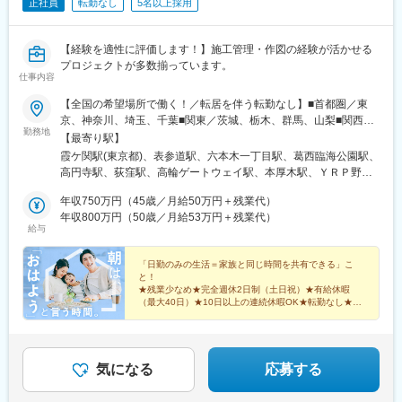
正社員
転勤なし
5名以上採用
田沼駅、我孫子駅、梅田駅(地下鉄)、大阪駅、天王寺駅、なんば駅
(南海線)、京橋駅(大阪府)、新大阪駅、鶴橋駅、淀屋橋駅、本町
駅、新今宮駅、大阪難波駅、心斎橋駅、東梅田駅、中百舌鳥駅、
【経験を適性に評価します！】施工管理・作図の経験が活かせる
南茨木駅(阪急線)、天満橋駅、天下茶屋駅、高槻駅、西梅田駅、弁
プロジェクトが多数揃っています。
天町駅、京都駅、竹田駅(京都府)、山科駅、四条駅(京都市営)、烏
仕事内容
丸駅、三宮駅(神戸新交通)、三ノ宮駅、尼崎駅(東海道本線)、新長
田駅、新神戸駅、金山駅(愛知県)、名鉄名古屋駅、栄駅(愛知県)、
【全国の希望場所で働く！／転居を伴う転勤なし】■首都圏／東
大曽根駅、伏見駅(愛知県)、刈谷駅、豊橋駅、千種駅、近鉄名古屋
京、神奈川、埼玉、千葉■関東／茨城、栃木、群馬、山梨■関西／
勤務地
駅、藤が丘駅(愛知県)、鶴舞駅、上飯田駅、赤池駅(愛知県)、矢場
大阪、兵庫、京都、奈良、和歌山、滋賀■中部／愛知、岐阜、三
【最寄り駅】
町駅、上小田井駅、久屋大通駅、尾張一宮駅、星ケ丘駅(愛知県)、
重、静岡■北信越／新潟、富山、石川、福井、長野■北海道・東北
霞ケ関駅(東京都)、表参道駅、六本木一丁目駅、葛西臨海公園駅、
高蔵寺駅、上前津駅、今池駅(愛知県)、岡崎駅、名古屋城駅、丸の
／北海道、青森、秋田、岩手、宮城、福島、山形■中四国／鳥取、
高円寺駅、荻窪駅、高輪ゲートウェイ駅、本厚木駅、ＹＲＰ野比
内駅(愛知県)、八事駅、春日井駅(名鉄線)、栄町駅(愛知県)、東岡
島根、岡山、広島、山口、徳島、香川、愛媛、高知■九州／福岡、
駅、榊原温泉口駅、千歳船橋駅、東青梅駅、市場前駅、狭間駅、
崎駅、名鉄一宮駅、静岡駅、三島駅、浜松駅、沼津駅、草薙駅(東
佐賀、長崎、大分、熊本、宮崎、鹿児島、沖縄【事業所住所】■東
年収750万円（45歳／月給50万円＋残業代）
谷保駅、テレコムセンター駅、飛田給駅、高松駅(東京都)、新高島
海道本線)、大垣駅、名鉄岐阜駅、多治見駅、穂積駅、近鉄四日市
京本社／東京都千代田区2番町3番地5麹町三葉ビル3階■麹町オフ
年収800万円（50歳／月給53万円＋残業代）
平駅、昭和島駅、拝島駅、北赤羽駅、柴崎体育館駅、西馬込駅、
給与
駅、津駅、桑名駅、近鉄富田駅、白子駅、宇都宮駅、小山駅、栃
ィス／東京都千代田区麹町4‐8麹町クリスタルシティ東館11階■キ
内幸町駅、東府中駅、高幡不動駅、一橋学園駅、伊豆北川駅、
木駅、佐野駅、守谷駅、取手駅、水戸駅、つくば駅、土浦駅、古
ャリア開発オフィス／東京都千代田区二番町12-8ロイヤルビルデ
代々木公園駅、京成立石駅、志茂駅、幡ケ谷駅、辰巳駅、浮間舟
河駅、牛久駅、日立駅、高崎駅、前橋駅、伊勢崎駅、新前橋駅、
ィング1階■関西支店／大阪府大阪市中央区平野町2丁目4-9 淀屋橋
「日勤のみの生活＝家族と同じ時間を共有できる」こ
渡駅、武蔵増戸駅、清瀬駅、萩山駅、富士見ケ丘駅、立川南駅、
と！
太田駅(群馬県)、館林駅、桐生駅、渋川駅、茨木駅、谷町四丁目
PREX2階■中部支店／愛知県名古屋市中村区名駅3-4-10 アルティ
押上駅、日比谷駅、新福井駅、梅島駅、西武球場前駅、荒川車庫
★残業少なめ★完全週休2日制（土日祝）★有給休暇
駅、枚方市駅、北新地駅、三国ケ丘駅(大阪府)、南森町駅、森ノ宮
メイト名駅1st 4階■東北支店／宮城県仙台市宮城野区榴岡4-5-5 KT
前駅、代田橋駅、両国駅、西武柳沢駅、志村坂上駅、氷川台駅、
（最大40日）★10日以上の連続休暇OK★転勤なし★月
駅、谷町九丁目駅、堺東駅、桃谷駅、肥後橋駅、十三駅、吹田駅
ビル3階■北海道支店／北海道札幌市北区7条西2-20 NCO札幌駅
給46万円以上★賞与年2回
東高円寺駅、河辺の森駅、西栗栖駅、三郷中央駅、鴨居駅、青砥
(東海道本線)、西中島南方駅、辻堂駅、平塚駅、京急川崎駅、鎌倉
北口2階■九州支店／福岡市博多区博多駅東2-10-35 博多プライム
駅、沼袋駅、新開地駅、門前仲町駅、京成小岩駅、三鷹駅、久米
駅、出町柳駅、近鉄丹波橋駅、祇園四条駅、京都河原町駅、丹波
イースト8階D
川駅、天神川駅、栗平駅、北鎌倉駅、青梅駅、昭和駅、森下駅(東
橋駅、烏丸御池駅、東福寺駅、西院駅(阪急線)、二条駅、西大路
京都)、相原駅、大崎駅、落合南長崎駅、大和駅(神奈川県)、鶴間
気になる
応募する
駅、桂駅、桂川駅(京都府)、長岡京駅、大久保駅(京都府)、新田辺
駅、高座渋谷駅、中神駅、北楠駅、城陽駅、スポーツセンター
駅、宇治駅(奈良線)、北大路駅、三条駅(京都府)、長岡天神駅、神
駅、相模金子駅、東神奈川駅、井野駅(群馬県)、岩間駅、三妻駅、