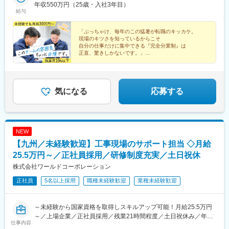
様も一緒にメンバーを育てていく環境が整っています。その代わ
九州市八幡西区則松5丁目9番11号＜熊本県＞■熊本センター：熊
年収550万円（25歳・入社3年目）
給与
り、技術支援課を立ち上げ、フォロー体制に力を入れました。元
本県熊本市中央区九品寺6丁目3-36■光の森営業所：熊本県菊池郡
施工管理の方やママさん社員で構成されており、社内でメンバー
菊陽町大字津久礼2268-171＜佐賀県＞■佐賀営業所：佐賀県佐賀
の問い合わせ対応をしております。
市神園2丁目8-3＜大分県＞■大分営業所：大分県大分市花園2丁目
「ぶっちゃけ、毎年のこの猛暑が転職のキッカケ。
現場のキツさを知っているからこそ
10-26-103＜宮崎県＞■宮崎営業所：宮崎県宮崎市下北方町常盤元
自分の仕事だけに集中できる『完全分業制』は
■当社の魅力：
1003番地2 102号室＜岡山県＞■岡山営業所：岡山県岡山市北区新
正直、驚きしかないです。」
【◇設立16年で社員数2700名、売上160億円の急成長企業◇】
屋敷町3丁目2番3 新屋敷町岡部ビル受動喫煙対策：屋内全面禁
――（26歳・入社1年目）
建設業界は急成長中であり、大手取引先からもプロジェクト依頼
煙
★月平均5万円のインセンティブあり
が多数いただいています。大手の受注を頂けている背景は社員と
★完全分業制で残業月10h以下
受け入れ先のミスマッチが起きないように人財を配置しているた
気になる
応募する
め、信頼性をご評価いただいております。
NEW
【九州／未経験歓迎】工事現場のサポート担当 ◇月給
25.5万円～／正社員採用／研修制度充実／土日祝休
株式会社ワールドコーポレーション
正社員
5名以上採用
職種未経験歓迎
業種未経験歓迎
～未経験から国家資格を取得しスキルアップ可能！月給25.5万円
～／上場企業／正社員採用／残業21時間程度／土日祝休み／年休
仕事内容
120日／9割が未経験スタート！充実の研修体制で安心◎～