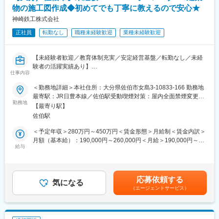
＜業務詳細＞
・同社は女性社員7割、育休産休復帰率ほぼ100％とお子さんがい
物の施工図作成◆初めてでも丁寧に教えるので安心★
・外業班に同行し、点検現場や撮影内容の確認
る方でも働きやすい環境が整っています。
・調査結果をもとにした図面作成および資料整理
神崎鉄工株式会社
・過去の報告書を参照し、業務成果物の形式を習得
正社員
転勤なし
職種未経験歓迎
業種未経験歓迎
・報告書作成や顧客打合せ時の補助業務
■教育体制
【未経験者歓迎／教育体制充実／安定経営基盤／転勤なし／未経
全体研修からスタートし、実務については現場でサポートをさせ
験者の活躍実績あり】
ていただきながら実際の業務を通じて学んでいただく予定です。
仕事内容
※個々に応じた教育スケジュールにて運用
■採用背景：
＜勤務地詳細＞本社住所：大分県佐伯市女島3-10833-166 勤務地
～業績拡大に伴う組織強化のための採用～
最寄駅：JR日豊本線／佐伯駅受動喫煙対策：屋内全面禁煙変更の
■職場の雰囲気／特長：
当社は県内で数少ない国土交通大臣Hグレード認定工場を持つ建
勤務地
範囲：会社の定める事業所
・事務所は「インフラ保全部 調査診断課」専用なので、同じ話題
【最寄り駅】
築鉄骨・鋼構造物メーカーであり、順調に業績を拡大していま
でのコミニュケーションを取りながら、協業しながら仕事をして
佐伯駅
す。今後の事業拡大に向けて設計技術者を募集します。
いるフレンドリーで明るい職場です。
＜予定年収＞280万円～450万円＜賃金形態＞月給制＜賃金内訳＞
■業務内容：
月額（基本給）：190,000円～260,000円＜月給＞190,000円～
■部署内構成：
建築鉄骨工事に関する設計業務全般をご担当いただきます。
給与
260,000円＜昇給有無＞有＜残業手当＞有＜給与補足＞・昇給あ
・計8名
具体的には以下の業務を行います。
り：年1回・賞与あり：年3回（計2か月分～5か月分）※給与は本
・管理職：2名／一般職：3名／パート：1名／その他：2名
・CADによる建築鉄鋼工事および構造物に関する施工図等の作成
人の経験やスキルによって決定します。賃金はあくまでも目安の
・30代：2名／50代：4名／60以上：2名
業務
金額であり、選考を通じて上下する可能性があります。月給(月額)
応募依頼する
・建築図・設計図書をもとに鉄骨施工図を作成
気になる
は固定手当を含めた表記です。
■雇用形態
（エージェントサービス）
・承認済の施工図から必要な詳細図の作成
試用期間中は契約社員：基本3か月（～6か月程度）
・取引先および関係機関との協議 等
※業務習熟度・勤務実績等に応じて正社員登用に切り替え
※設計業務は最新の鉄骨専用CAD「S/F REAL4」を使用します。
直近実績を鑑みても弊社からお断りした事例は特にございませ
※入社後は３DCADの使い方を学び、CADに慣れていただてかた実