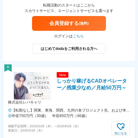
葉、埼玉、茨城、栃木、群馬 北陸・甲信越／新潟、長野、富山、石
転職活動のスタートはここから
川、福井、山梨 関西／大阪、京都、滋賀、兵庫、奈良、和歌山 東海／
スカウトサービス、エージェントサービスも選べます
愛知、静岡、三重、岐阜 中国・四国／鳥取、島根、岡山、広島、山
口、徳島、香川、高知、愛媛 九州／福岡、佐賀、長崎、熊本、大分、
会員登録する
(無料)
宮崎、鹿児島、沖縄＜交通＞各プロジェクト先により異なります。※基
本的に現場へは直行直帰。※自動車通勤OKのプロジェクトあり※通勤圏
ログインは
こちら
内の希望を最大限考慮。
はじめてdodaをご利用される方へ
5
New
しっかり稼げるCADオペレータ
ー／残業少なめ／月給50万円～
株式会社レバキャリ
【転勤なし】関東、東海、関西、九州の各プロジェクト先、および本社
★希望勤務地・通勤時間を考慮します。★直行直帰OK！★U・Iターン
年収750万円（30歳） 年収850万円（46歳）
歓迎！住宅手当あり★全国出張が可能な方には充実手当あり◎▼プロジ
掲載予定期間：
2026/5/28（木）
～
2026/8/26（水）
ェクト先【関東】東京、埼玉、千葉、神奈川など【東海】愛知【関西】
更新日：
2026/5/28（木）
大阪【九州】福岡▼本社東京都品川区東品川2-1-11 ハーバープレミア
気になる