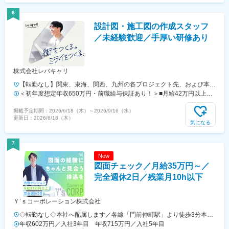
ムビル5階
6
設計図・施工図の作成スタッフ
／未経験歓迎／手厚い研修あり
株式会社レバキャリ
【転勤なし】関東、東海、関西、九州の各プロジェクト先、および本社
★希望勤務地・通勤時間を考慮します。★直行直帰OK！★U・Iターン
＜初年度想定年収650万円・前職給与保証あり！＞■月給42万円以上＋
歓迎！住宅手当あり★全国出張が可能な方には充実手当あり◎▼プロジ
賞与年2回＋残業代全額＋資格手当※経験・スキル・年齢を考慮し、優
掲載予定期間：
2026/6/18（木）
～
2026/9/16（水）
ェクト先【関東】東京、埼玉、千葉、神奈川など【東海】愛知【関西】
遇します。※残業代は1分単位で全額支給します。※前職給与保証につい
更新日：
2026/6/18（木）
大阪【九州】福岡▼本社東京都品川区東品川2-1-11 ハーバープレミア
て：年齢、経験、能力、適性を考慮して、支給額を決定します。＼資格
気になる
ムビル5階
取得により収入アップ！／1級、2級施工管理技士、施工管理技士補の
資格取得者には別途資格手当を支給します。2級施工管理技士補：3万
7
円2級施工管理技士 ：4万円1級施工管理技士補：5万円1級施工管理技
New
士 ：6万円■未経験者は、月給23万円～（別途残業代全額支給）★月収
図面チェック／月給35万円～／
例30万円（内訳：月給23万円＋賞与2回分＋残業代20時間分）＼未経
験からスタートし、入社1年で年収532万円を実現した先輩も◎／昇給
完全週休2日／残業月10h以下
や技術手当、資格手当もあるため、2年目で月給33万円、3年目で35.5
万円を叶えた社員も！資格を取らない場合も、毎年1万円程度の昇給が
Ｙ’ｓコーポレーション株式会社
見込めるのでご安心ください。
◇転勤なし◇本社へ配属します／各線「門前仲町駅」より徒歩3分本社
／東京都江東区牡丹1-15-5 ポイントSTビル6F【アクセス】・各線
年収602万円／入社3年目 年収715万円／入社5年目