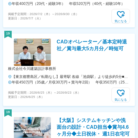
は基本的に直行直帰になります。◇希望を考慮の上、ご自宅から1時間
年収400万円（20代・経験3年） 年収520万円（40代・経験10年）
以内に通える範囲の勤務先へ配属となります。◇遠方への勤務を希望さ
掲載予定期間：
2026/7/2（木）
～
2026/9/30（水）
れる場合、転居先を一緒にお探しできますので遠慮なくご相談くださ
更新日：
2026/7/7（火）
い。※配属先は以下いずれかのプロジェクト先となります。＜下記プロ
気になる
ジェクト先で大募集！＞・東北：宮城県、福島県・関東：東京都、神奈
川県、埼玉県、千葉県・東海：愛知県、三重県・北信越：石川県、福井
19
県・関西：京都府、大阪府、兵庫県、滋賀県、奈良県、和歌山県・九
CADオペレーター／基本定時退
州：福岡県、熊本県＜所属部署＞■東京本社（東京都中央区日本橋2-3-
4 日本橋プラザビル11階）・「東京駅／八重洲中央口」より徒歩5
社／賞与最大5カ月分／時短可
分・「日本橋駅／B3出口」より徒歩1分■大阪支社（大阪府大阪市北区
梅田3-4-5 毎日新聞ビル6階）・「福島駅」より徒歩4分・「梅田
駅」、「大阪駅」より徒歩11分■名古屋支社（愛知県名古屋市中区栄3-
株式会社今川建築設計事務所
14-7 RICCO SAKAE9階）・「栄駅」より徒歩2分・「矢場町駅」よ
り徒歩5分
【東京都豊島区／転勤なし】最寄駅 各線「池袋駅」より徒歩約5分■本
社東京都豊島区西池袋2-29-19 池袋KTビル9F＜アクセス＞各線「池袋
年収450万円（35歳／月収30万円＋賞与年2回） 年収350万円（25歳
駅」メトロポリタン出口より徒歩約5分各線「池袋駅」南口より徒歩約
／月収23万円＋賞与年2回）
掲載予定期間：
2026/6/25（木）
～
2026/9/23（水）
10分各線「池袋駅」東口より徒歩約15分※U・Iターン歓迎※転勤なし※
更新日：
2026/6/25（木）
受動喫煙対策あり（屋内禁煙／屋外に喫煙可能スペースあり）
気になる
19
【大阪】システムキッチンや洗
面台の設計・CAD担当◆賞与4.6
ヶ月分◆土日祝休・ 週1日在宅可