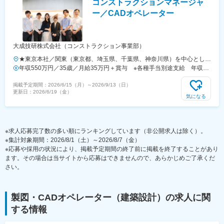
コンストラクションマネージャ
ー／CADオペレーター
大成技研株式会社（コンストラクション事業部）
★東京本社／関東（東京都、埼玉県、千葉県、神奈川県）を中心とした
プロジェクト先★U・Iターン、エリア限定採用などもご相談可能です！
年収550万円／35歳／月給35万円＋賞与 ※各種手当別途支給 年収
【主要拠点】■東京本社（浜松町）■研修施設「A-LABO」（秋葉原）■
460万円／30歳／月給28万円＋賞与 ※各種手当別途支給
掲載予定期間：
2026/6/15（月）
～
2026/9/13（日）
西東京技術センター（日野市）※受動喫煙対策あり【取引先例】※一部
更新日：
2026/6/19（金）
(株)IHI／(株)淺沼組／(株)大林組／(株)きんでん／クボタ環境サービス
気になる
(株)／三機工業(株)／JFE エンジニアリング(株)／清水建設(株)／重環オ
ペレーション(株)／新菱冷熱工業(株)／新日本空調(株)／住友重機械工業
(株)／住友重機械搬送システム(株)／高砂熱学工業(株)／千代田化工建設
※求人応募完了数の多い順にランキングしています（非公開求人は除く）。
(株)／千代田システムテクノロジーズ(株)／東洋熱工業(株)／日揮(株)／
※集計対象期間：2026/8/1（土）～2026/8/7（金）
(株)日立パワーソリューションズ／三菱重工環境・化学エンジニアリン
※応募や採用の状況により、掲載予定期間の終了前に掲載を終了することがあり
グ(株)／三菱重工業(株)／三菱電機エンジニアリング(株)／メタウォータ
ます。その場合は当サイトから応募はできませんので、あらかじめご了承くだ
ー(株) など
さい。
製図・CADオペレーター（建築設計）
の求人に関
する情報