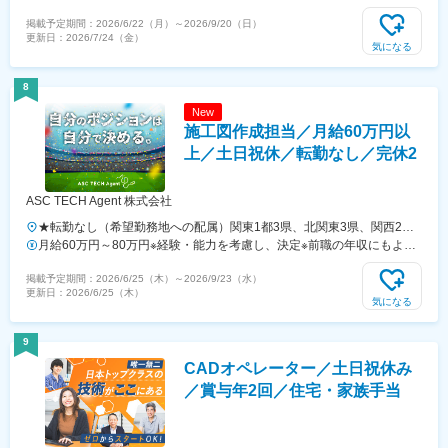
「門前仲町」駅より徒歩3分・各線「越中島」駅より徒歩7分
掲載予定期間：
2026/6/22（月）
～
2026/9/20（日）
更新日：
2026/7/24（金）
気になる
8
New
施工図作成担当／月給60万円以
上／土日祝休／転勤なし／完休2
ASC TECH Agent 株式会社
★転勤なし（希望勤務地への配属）関東1都3県、北関東3県、関西2府4
県、東海4県、九州5県、海外の各プロジェクト現場★10名以上の積極
月給60万円～80万円※経験・能力を考慮し、決定※前職の年収にもより
採用★U・Iターン歓迎！★海外で働くチャンスあり！★入社時に引越し
ますが、初年度年収は720万円を想定しています。★平均120万円以上
掲載予定期間：
2026/6/25（木）
～
2026/9/23（水）
が必要な場合は転居費用を会社が全額負担！（自己負担のかからない社
UP！年収が大幅アップするチャンス！＜先輩社員の年収UP事例＞入社
更新日：
2026/6/25（木）
員寮も利用可能）★マイカー通勤可※案件による特に施工図作成担当
前 入社後年収480万円⇒年収650万円年収600万円⇒年収800万
気になる
は、どのプロジェクトでも求められるほど、ニーズの高いポジション。
円年収780万円⇒年収1000万円 ※大手ゼネコン出身「社員の安心と幸せ
業界内での雇用を創出しつつ、安定した働き方が実現できるように、労
を第一に考える会社にしたい」という想いから、業界内でも高水準とな
9
働条件の整備も行っています。＜プロジェクト先＞■首都圏／東京、神
る月給60万円以上を用意しました。担当プロジェクトも収入や働き方
CADオペレーター／土日祝休み
奈川、千葉、埼玉、茨城、栃木、群馬■関西／大阪、兵庫、京都、奈
など、重視するポイントに応じて決めたいと考えているため、あなたの
良、滋賀、和歌山■東海／愛知、岐阜、三重、静岡■九州／福岡、鹿児
希望を聞かせてください。＜年収例＞754万円／38歳1256万円／50歳
／賞与年2回／住宅・家族手当
島、熊本、大分、長崎■海外／シンガポール、ミャンマー、バングラデ
787万円／62歳865万円／40歳
シュ、メキシコ、ドバイ、台湾海外にも事業を展開し、技術者がグロー
バルに活躍できる環境です！