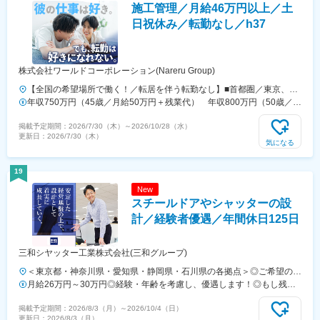
施工管理／月給46万円以上／土
日祝休み／転勤なし／h37
株式会社ワールドコーポレーション(Nareru Group)
【全国の希望場所で働く！／転居を伴う転勤なし】■首都圏／東京、神
奈川、埼玉、千葉■関東／茨城、栃木、群馬、山梨■関西／大阪、兵
年収750万円（45歳／月給50万円＋残業代） 年収800万円（50歳／月
庫、京都、奈良、和歌山、滋賀■中部／愛知、岐阜、三重、静岡■北信
給53万円＋残業代）
掲載予定期間：
2026/7/30（木）
～
2026/10/28（水）
越／新潟、富山、石川、福井、長野■北海道・東北／北海道、青森、秋
更新日：
2026/7/30（木）
田、岩手、宮城、福島、山形■中四国／鳥取、島根、岡山、広島、山
気になる
口、徳島、香川、愛媛、高知■九州／福岡、佐賀、長崎、大分、熊本、
宮崎、鹿児島、沖縄【事業所住所】■東京本社／東京都千代田区2番町3
19
番地5麹町三葉ビル3階■キャリア開発オフィス／東京都千代田区二番町
New
12-8ロイヤルビルディング1階■関西支店／大阪府大阪市中央区平野町2
スチールドアやシャッターの設
丁目4-9 淀屋橋PREX2階■中部支店／愛知県名古屋市中村区名駅3-4-10
アルティメイト名駅1st 4階■東北支店／宮城県仙台市宮城野区榴岡4-5-
計／経験者優遇／年間休日125日
5 KTビル3階■北海道支店／北海道札幌市北区7条西2-20 NCO札幌駅
北口2階■九州支店／福岡市博多区博多駅東2-10-35 博多プライムイース
三和シヤッター工業株式会社(三和グループ)
ト8階D
＜東京都・神奈川県・愛知県・静岡県・石川県の各拠点＞◎ご希望の勤
務地に配属となります。■首都圏事業部・東京都豊島区東池袋4-5-2 ラ
月給26万円～30万円◎経験・年齢を考慮し、優遇します！◎もし残業
イズアリーナビル10F・神奈川県横浜市港北区新横浜2-5-5 住友不動
がある場合は、残業手当は別途全額支給！◎地域により異なる場合があ
掲載予定期間：
2026/8/3（月）
～
2026/10/4（日）
産新横浜ビル4Ｆ■中部事業部・愛知県名古屋市東区白壁2-4-8・静岡県
ります。＜モデル年収例＞■年収500万円／20代（経験2年）■年収600
更新日：
2026/8/3（月）