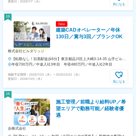
更新日：
2026/7/7（火）
県、富山県、福井県、石川県 ▼関西エリア 大阪府、京都府、兵庫県、
気になる
滋賀県、三重県、奈良県、和歌山県
13
New
建築CADオペレーター／年休
130日／賞与3回／ブランクOK
株式会社ビルダリッジ
【転勤なし！目黒駅徒歩6分】東京都品川区上大崎3-14-35 山手ビル
B1F★みなさんが働く本社もデザイナーズマンションを手掛ける当社の
年収700万円／中途入社3年目 年収480万円／中途入社2年目
メンバーがイチから内装デザインを考えたおしゃれなオフィスです！
掲載予定期間：
2026/7/23（木）
～
2026/10/21（水）
更新日：
2026/7/23（木）
気になる
13
施工管理／前職より給料UP／希
望エリアで勤務可能／経験者優
遇
歩株式会社