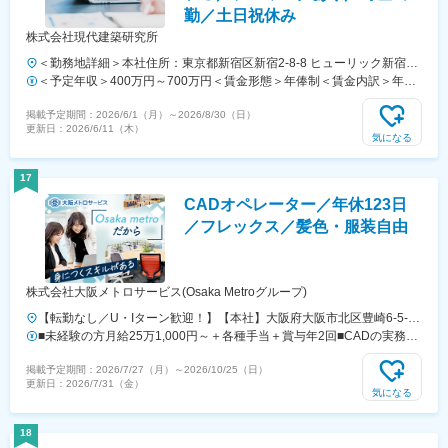
勤／土日祝休み
株式会社現代建築研究所
＜勤務地詳細＞本社住所：東京都新宿区新宿2-8-8 ヒューリック新宿御
苑ビル受動喫煙対策：屋内全面禁煙変更の範囲：会社の定める事業所
＜予定年収＞400万円～700万円＜賃金形態＞年俸制＜賃金内訳＞年額
（リモートワーク含む）
（基本給）：2,752,000円～4,816,000円固定残業手当/月：104,000円
掲載予定期間：
2026/6/1（月）
～
2026/8/30（日）
～182,000円（固定残業時間45時間0分/月）超過した時間外労働の残業
更新日：
2026/6/11（木）
手当は追加支給＜月額＞333,333円～583,333円（12分割）（一律手当
気になる
を含む）＜昇給有無＞有＜残業手当＞有＜給与補足＞※経験・スキル等
を考慮した上で決定いたします。賃金はあくまでも目安の金額であり、
17
選考を通じて上下する可能性があります。月給(月額)は固定手当を含め
CADオペレーター／年休123日
た表記です。
／フレックス／髪色・服装自由
株式会社大阪メトロサービス(Osaka Metroグループ)
【転勤なし／U・Iターン歓迎！】【本社】大阪府大阪市北区豊崎6-5-8※
受動喫煙対策：あり（オフィス内禁煙）
■未経験の方月給25万1,000円～＋各種手当＋賞与年2回■CADの実務経
験がある方月給28万1,000円～47万1000円＋各種手当＋賞与年2回※給
掲載予定期間：
2026/7/27（月）
～
2026/10/25（日）
与は経験・スキルなどを考慮の上、最終的に決定します※残業代は全額
更新日：
2026/7/31（金）
支給します【年収例】年収752万円／1級建築士の有資格者／50代年収
気になる
411万円／2級建築士の有資格者／20代
18