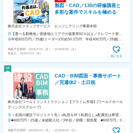
根・鳥取・山口・香川・高知・愛媛・徳島）■九州・沖縄…福岡支店
製図・CAD／130の研修講座と
（福岡・佐賀・長崎・熊本・大分・宮崎・鹿児島・沖縄）※全国の各エ
リアに支店を展開しています。
多彩な案件でスキルを極める
株式会社スタッフサービス エンジニアリング事業本部
【選べる勤務地／面接地エリアでの就業率92％以上／テレワーク実績
あり】「地元で働きたい」という希望にも、業界トップクラスの取引事
年収603万円／35歳(リーダー)/月給50.3万円 年収400万円／26歳(入
業所数約7,000件&プロジェクト数80,000件の中から検討します。⇒勤
社１年目)/月給33.3万円
掲載予定期間：
2026/7/23（木）
～
2026/8/26（水）
務地は北海道・東北・北陸・関東・東海・関西・中国・四国・九州の各
更新日：
2026/7/23（木）
都道府県のプロジェクト先※U・Iターン歓迎※面接地エリアでの就業率
気になる
は92％以上※自動車通勤OK（エリア・プロジェクトによって変動）※寮
／社宅制度など福利厚生も充実です※最終的な就業先は、希望・スキ
10
ル・経験を考慮し決定します※受動喫煙対策：敷地内原則禁煙（就業先
CAD・BIM図面・事務サポート
によっては喫煙所有）【勤務先企業例】◎自動車・自動車部品トヨタ自
動車／日産自動車／本田技研工業／デンソー／アイシン◎情報端末・家
／完週休2・土日祝
電日立製作所／東芝／三菱電機／パナソニック／富士通◎航空・宇宙
IHI／三菱重工業／川崎重工業
株式会社ワールドコンストラクション【プライム市場】(ワールドホール
ディングスグループ)
＜全国の建設プロジェクト先＞※転居を伴う転勤なし※配属先は希望を
最大限考慮※案件によりマイカー通勤OK・直行直帰OK▼関東・北関東
■400万円：25歳／未経験入社／3年目／前職：製造業 ■600万円：32
エリア 東京都、神奈川県、埼玉県、茨城県、千葉県、群馬県、栃木県
歳／未経験入社／6年目／前職：運送業
掲載予定期間：
2026/6/18（木）
～
2026/9/16（水）
▼東海・北陸エリア 新潟県、長野県、山梨県、静岡県、愛知県、岐阜