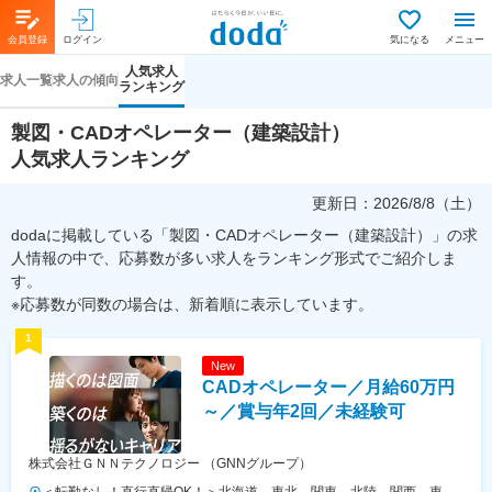
会員登録
ログイン
気になる
メニュー
人気求人
求人一覧
求人の傾向
ランキング
製図・CADオペレーター（建築設計）
人気求人ランキング
更新日：
2026/8/8（土）
dodaに掲載している「製図・CADオペレーター（建築設計）」の求
人情報の中で、応募数が多い求人をランキング形式でご紹介しま
す。
※応募数が同数の場合は、新着順に表示しています。
1
New
CADオペレーター／月給60万円
～／賞与年2回／未経験可
株式会社ＧＮＮテクノロジー （GNNグループ）