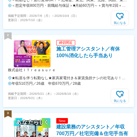
＜転勤なし！直行直帰OK！＞北海道、東北、関東、北陸、関西、東
海、中国、四国、九州、沖縄の各プロジェクト先★希望勤務地・通勤時
＜想定年収800万円・前職給与保証＞■月給60万円～＋賞与年2回＋各
間を考慮いたします！★直行直帰OK★U・Iターン歓迎！住宅手当あり
種手当※これまでの経験・スキル・年齢を考慮して、決定いたします※
掲載予定期間：
2026/7/6（月）
～
2026/10/4（日）
★転居を伴う転勤はありません北海道東北／青森県・岩手県・宮城県・
残業代は別途全額支給します。※前職給与保証について：年齢、経験、
更新日：
2026/7/10（金）
秋田県・山形県・福島県関東／東京、神奈川、千葉、埼玉、茨城、栃
能力、適性を考慮して、支給額を決定します。ーーーーーーーーーーー
気になる
木、群馬北陸・甲信越／富山、石川、福井、新潟県、長野県、山梨県関
ーーーーーーーーーーーーーーーーーーーーーー■未経験者は月給35万
西／大阪、京都、滋賀、兵庫、奈良、和歌山東海／愛知、静岡、三重、
円～＋賞与年2回＋各種手当 ※これまでの経験・スキル・年齢を考慮
2
岐阜中国・四国／鳥取、島根、岡山、広島、山口、徳島、香川、高知、
して、決定いたします※残業代は別途全額支給します。＼勤務地特典！
締切間近
愛媛九州／福岡、佐賀、長崎、熊本、大分、宮崎、鹿児島、沖縄＼広島
／入社祝い金として別途20万円を支給いたします◎
施工管理アシスタント／有休
にてビッグプロジェクト始動！／裁量のあるポジションをお任せ◎より
高待遇をご用意しております。ご希望の方は面接にてお気軽にご質問く
100%消化したら手当あり
ださい。
株式会社ＩＴｒｅａｓｕｒｅ
★転居を伴う転勤なし★家具家電付き＆家賃負担ナシの社宅あり！
★U・I・Jターン歓迎★フルリモートワーク、在宅もあり！★マイカー
年収510万円／26歳 年収670万円／28歳
通勤OK全国47都道府県の中から、あなたが希望する好きな地域で働け
掲載予定期間：
2026/5/21（木）
～
2026/8/19（水）
ます！■北海道・東北北海道・青森県・秋田県・岩手県・宮城県・山形
更新日：
2026/5/21（木）
県・福島県■関東東京都・神奈川県・千葉県・埼玉県・茨城県・栃木
気になる
県・群馬県■中部山梨県・新潟県・長野県・富山県・石川県・福井県・
岐阜県・静岡県・愛知県■近畿三重県・滋賀県・京都府・大阪府・兵庫
3
県・奈良県・和歌山県■中国鳥取県・島根県・岡山県・広島県・山口県
New
■四国徳島県・香川県・愛媛県・高知県■九州福岡県・佐賀県・長崎
建設業務のアシスタント／年収
県・熊本県・大分県・宮崎県・鹿児島県・沖縄県※受動喫煙対策：あり
※今後も各地域に続々と拠点をOPENしていきます！＼働く場所は、あ
700万円／社宅完備＆住宅手当有