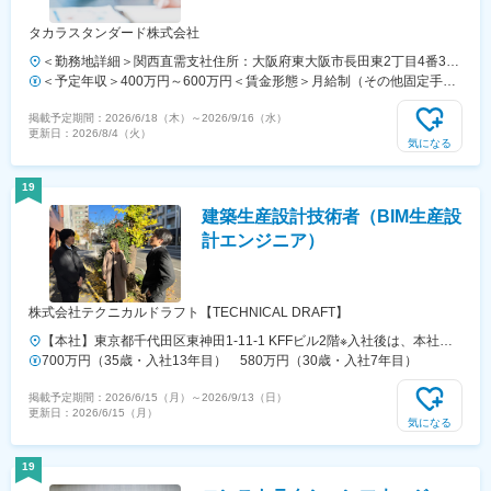
タカラスタンダード株式会社
＜勤務地詳細＞関西直需支社住所：大阪府東大阪市長田東2丁目4番33
号 受動喫煙対策：屋内全面禁煙変更の範囲：会社の定める事業所
＜予定年収＞400万円～600万円＜賃金形態＞月給制（その他固定手当
内訳）食事手当＜賃金内訳＞月額（基本給）：238,800円～363,000円
掲載予定期間：
2026/6/18（木）
～
2026/9/16（水）
その他固定手当/月：3,500円＜月給＞242,300円～366,500円＜昇給有
更新日：
2026/8/4（火）
無＞有＜残業手当＞有＜給与補足＞■昇給：年1回（4月）■賞与：年2回
気になる
（7月、12月）今年度実績：4.6ヶ月分■モデル年収例年収496万円 30
歳主任・設計職/月収29万8,600円 ※配偶者・子1人扶養役職手当賃金
19
はあくまでも目安の金額であり、選考を通じて上下する可能性がありま
建築生産設計技術者（BIM生産設
す。月給(月額)は固定手当を含めた表記です。
計エンジニア）
株式会社テクニカルドラフト【TECHNICAL DRAFT】
【本社】東京都千代田区東神田1-11-1 KFFビル2階※入社後は、本社で
研修を行いながら社内で設計する案件をお任せします。※それ以降は、
700万円（35歳・入社13年目） 580万円（30歳・入社7年目）
東京都内の各プロジェクト先にて勤務していただきます。※配属先は希
掲載予定期間：
2026/6/15（月）
～
2026/9/13（日）
望を考慮し決定。転居を伴う転勤はありません。
更新日：
2026/6/15（月）
気になる
19