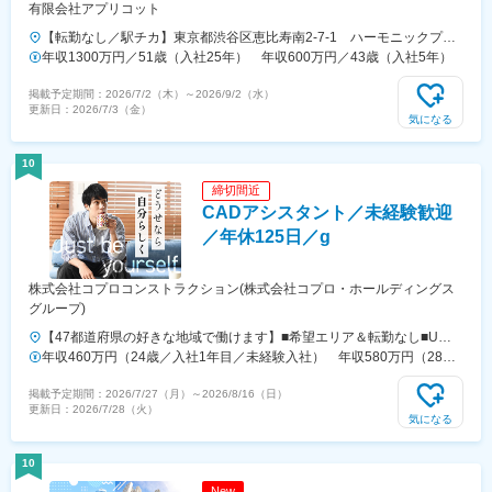
有限会社アプリコット
【転勤なし／駅チカ】東京都渋谷区恵比寿南2-7-1 ハーモニックプレ
イス2F
年収1300万円／51歳（入社25年） 年収600万円／43歳（入社5年）
掲載予定期間：
2026/7/2（木）
～
2026/9/2（水）
更新日：
2026/7/3（金）
気になる
10
締切間近
CADアシスタント／未経験歓迎
／年休125日／g
株式会社コプロコンストラクション(株式会社コプロ・ホールディングス
グループ)
【47都道府県の好きな地域で働けます】■希望エリア＆転勤なし■U・I
ターン歓迎■直行直帰OK＆車通勤OK（配属先による）■出張のないワー
年収460万円（24歳／入社1年目／未経験入社） 年収580万円（28歳
クスタイルも実現可能！【拠点所在地】■北海道…札幌支店■東北…仙
／入社3年目／未経験入社）
掲載予定期間：
2026/7/27（月）
～
2026/8/16（日）
台支店（宮城・青森・岩手・秋田・山形・福島）■関東…大宮営業所
更新日：
2026/7/28（火）
（埼玉・栃木・群馬・茨城）、東京支店（東京・千葉）、横浜営業所
気になる
（神奈川・山梨）■東海・北陸…名古屋支店（愛知・長野・岐阜・三
重・滋賀・静岡・石川・富山・福井・新潟）■関西…大阪支店（大阪・
10
京都・兵庫・奈良・和歌山）■中国・四国…広島支店（広島・岡山・島
New