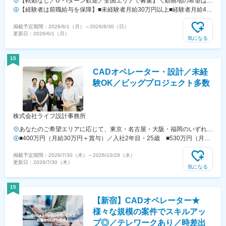
【転勤なし／U・Iターン歓迎／全国エリアで募集】＼勤務地の希望は考
慮します！／◎全国のプロジェクト先が勤務地となります。【現在注力
【経験者は前職給与を保障】■未経験者月給30万円以上■経験者月給45
中のエリア】・北海道（札幌）・東北（宮城）・首都圏（東京、千葉、
万円～85万円※スキル・経験・能力を考慮して決定します
掲載予定期間：
2026/6/1（月）
～
2026/8/30（日）
神奈川）・近畿圏（大阪、京都、兵庫、奈良）・九州（福岡、熊本）＼
更新日：
2026/6/1（月）
本人が希望しない転勤なし／全国各地に豊富な案件を保有している当
気になる
社。希望がなければ基本的に「転居を伴う転勤」はありません！ご希望
をベースに配属先を決定しますのでご安心ください◎＼ココもPOINT！
15
／＃経験者は前職給与を保障！＃年収UP実績も多数！＃オンライン面
CADオペレーター・設計／未経
接OK！＃生活サポート手当も充実＃年休125日以上＝＝■本社北海道札
幌市中央区南9条西3丁目2番5号 パークビル南9条ビル405■東京オフ
験OK／ビッグプロジェクト多数
ィス東京都渋谷区恵比寿西2丁目3番11号 メゾンドエビス503※各拠点
受動喫煙対策：あり
株式会社ライフ設計事務所
あなたのご希望エリアに応じて、東京・名古屋・大阪・福岡のいずれか
に配属となります。※勤務先は各拠点の自社内、もしくは周辺エリアの
■400万円（月給30万円＋賞与）／入社2年目・25歳 ■530万円（月給
プロジェクト先です★転居を伴う転勤ナシ■東京本社 東京都北区東田
40万円＋賞与）／入社6年目・29歳
掲載予定期間：
2026/7/30（木）
～
2026/10/28（水）
端1-7-3 田端フクダビル5Fアクセス／JR「田端駅」より徒歩5分■名古
更新日：
2026/7/30（木）
屋営業所愛知県名古屋市中区栄1-24-25 CK16伏見ビル５Fアクセス／地
気になる
下鉄「大須観音駅」より徒歩4分 地下鉄「伏見駅」より徒歩
10分■大阪営業所大阪府大阪市西区江戸堀1-22-17 江戸堀イーストビル
15
６Fアクセス／地下鉄「肥後橋駅」より徒歩4分 地下鉄「淀
【新宿】CADオペレーター★
屋橋駅」より徒歩8分■福岡営業所福岡県福岡市中央区舞鶴2-2-11 富士
ビル赤坂7階アクセス／地下鉄「赤坂駅」より徒歩5分 地下
様々な規模の案件でスキルアッ
鉄「天神駅」より徒歩10分
プ◎／テレワークあり／時差出