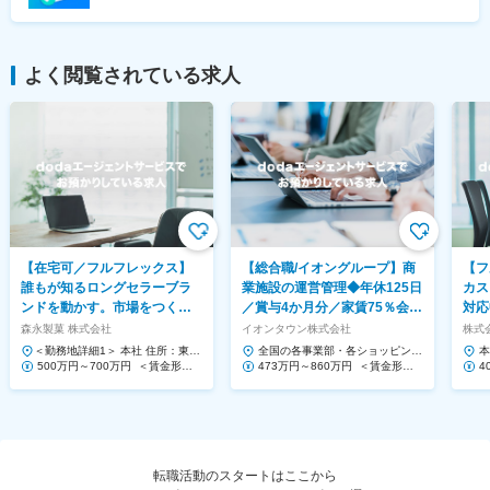
よく閲覧されている求人
【在宅可／フルフレックス】
【総合職/イオングループ】商
【フ
誰もが知るロングセラーブラ
業施設の運営管理◆年休125日
カス
ンドを動かす。市場をつくる
／賞与4か月分／家賃75％会社
対応
提案営業◆ハイチュウ等
負担！
Saa
森永製菓 株式会社
イオンタウン株式会社
株式会
＜勤務地詳細1＞ 本社 住所：東京
全国の各事業部・各ショッピング
本
都港区芝浦1-13-16 勤務地最寄
500万円～700万円 ＜賃金形態
センター 住所：千葉県千葉市美浜
473万円～860万円 ＜賃金形態
1
4
駅：JR、都営三...
＞ 月給制 ＜賃金内訳＞ 月額（基
区中瀬1-5-1イオンタワ...
＞ 月給制 ＜賃金内訳＞ 月額（基
ー
＞
本給）...
本給）...
本給
転職活動のスタートはここから