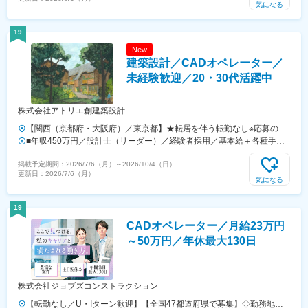
静岡市葵区千代田7-8-1・石川県金沢市松寺町寅92-1
万円／30代（経験10年）■年収760万円／40代（経験20年）◎経験を重
気になる
ねていけば、年収はどんどんアップしていきます！
19
New
建築設計／CADオペレーター／
未経験歓迎／20・30代活躍中
株式会社アトリエ創建築設計
【関西（京都府・大阪府）／東京都】★転居を伴う転勤なし※応募の
際、関西勤務・東京勤務のご希望をお知らせください。＝＝＝＝＝関西
■年収450万円／設計士（リーダー）／経験者採用／基本給＋各種手当
勤務をご希望の方＝＝＝＝＝業務内容により京都もしくは大阪での採用
＋賞与 ■年収270万円／新卒・未経験（1年目）／基本給＋各種手当＋
掲載予定期間：
2026/7/6（月）
～
2026/10/4（日）
となります。【京都本社】■京都府京都市下京区四条通新町東入月鉾町
賞与
更新日：
2026/7/6（月）
39-2 祥栄ビル└京都市営烏丸線「四条駅」より徒歩2分└阪急線「烏
気になる
丸駅」より徒歩2分【大阪】■大阪府豊中市└大阪モノレール「千里中央
駅」、北大阪急行「千里中央駅」より徒歩5分＝＝＝＝＝東京勤務をご
19
希望の方＝＝＝＝＝【東京事務所】■東京都新宿区西新宿1丁目25-1
CADオペレーター／月給23万円
新宿センタービル49F└各線「新宿駅」から徒歩5分└都営大江戸線「都
庁前駅」から徒歩2分※広々としたデスクで、集中して業務に取り組め
～50万円／年休最大130日
る環境を整備しています。※受動喫煙対策：オフィス内禁煙
株式会社ジョブズコンストラクション
【転勤なし／U・Iターン歓迎】【全国47都道府県で募集】◇勤務地へ