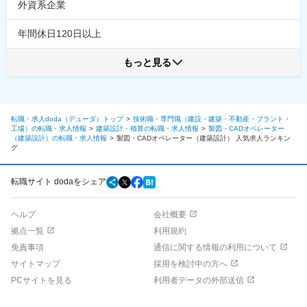
外資系企業
年間休日120日以上
もっと見る
転職・求人doda（デューダ）トップ
技術職・専門職（建設・建築・不動産・プラント・
工場）の転職・求人情報
建築設計・積算の転職・求人情報
製図・CADオペレーター
（建築設計）の転職・求人情報
製図・CADオペレーター（建築設計）
人気求人ランキン
グ
転職サイト dodaをシェア
ヘルプ
会社概要
拠点一覧
利用規約
免責事項
通信に関する情報の利用について
サイトマップ
採用を検討中の方へ
PCサイトを見る
利用者データの外部送信