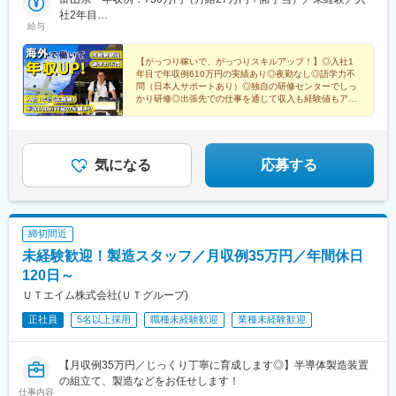
鶴岡駅、乱川駅、米沢駅、堂島駅、南若松駅、新白河駅、瀬上
母駅、豊川稲荷駅、駅前大通駅、知多半田駅、福井駅、九条駅(京
県・宮崎県・鹿児島県【嬉しいポイント】◎社宅完備、社宅家賃
社2年目
駅、勝田駅、ひたち野うしく駅、土浦駅、清原地区市民センター
都府)、五条駅(京都市営)、梅小路京都西駅、墨染駅、洛西口駅、
給与
100%補助の配属先多数！◎配属先により、車・バイク通勤
滋賀県 年収例：460万円（月給23万円＋諸手当）／未経験／入
前駅、倉賀野駅、神保原駅、西山名駅、篠塚駅、東宮原駅、越谷
長岡天神駅、大阪梅田駅(阪神線)、東梅田駅、なにわ橋駅、なんば
OK♪◎U・Iターン実績多数。赴任に伴う移動交通費も会社が負
社2年目
駅、鷲宮駅、明戸駅、上尾駅、新座駅、狭山ケ丘駅、飯能駅、高
駅(地下鉄)、野田阪神駅、天王寺駅前駅、ドーム前駅、西三荘駅、
担！（規定あり）※いずれの配属先も、受動喫煙対策あり
【がっつり稼いで、がっつりスキルアップ！】◎入社1
坂駅、東我孫子駅、下総橘駅、松尾駅(千葉県)、姉ケ崎駅、久住
千里中央駅(大阪モノレール)、吹田駅(阪急線)、山陽明石駅、阪神
年目で年収例610万円の実績あり◎夜勤なし◎語学力不
駅、動物公園駅、初石駅、辰巳駅、越中島駅、一橋学園駅、国会
国道駅、岩屋駅(兵庫県)、三宮駅(神戸新交通)、三田本町駅、あす
問（日本人サポートあり）◎独自の研修センターでしっ
議事堂前駅、新富町駅(東京都)、狭間駅、北八王子駅、五反田駅、
かり研修◎出張先での仕事を通じて収入も経験値もアッ
なろう四日市駅、玉川駅(大阪府)、ＪＲ野江駅、阿倍野駅(阪堺
プ！
天王洲アイル駅、中河原駅、三鷹駅、大塚駅(東京都)、田端駅、立
線)、南田辺駅、針中野駅、今宮戎駅、新今宮駅前駅、松虫駅、鶴
飛駅、伊勢原駅、鴨居駅、福浦駅、新横浜駅、新羽駅、新杉田
ケ丘駅、長居駅(地下鉄)、トレードセンター前駅、桜島駅、萩ノ茶
駅、香川駅、川崎駅、小島新田駅、鈴木町駅、相模原駅、南橋本
屋駅、塚西駅、聖天坂駅、宮之阪駅、三条京阪駅、鳥羽街道駅、
駅、竜王駅、富士岡駅、東静岡駅、豊岡駅(静岡県)、天竜川駅、大
気になる
応募する
東向日駅、ハーバーランド駅、山陽須磨駅、山陽垂水駅、舞子公
門駅(愛知県)、春日井駅(中央本線)、小牧原駅、間内駅、石浜駅、
園駅、香櫨園駅、芦屋駅(東海道本線)、六甲道駅、摩耶駅、三宮駅
三河知立駅、新所原駅、下野代駅、伊勢朝日駅、あすなろう四日
(神戸市営)、東鳴尾駅、久寿川駅、御影駅(兵庫県・阪神線)、東別
市駅、川原町駅、近鉄四日市駅、暁学園前駅、犀潟駅、北新井
院駅、山科駅、くいな橋駅、丸太町駅(京都市営)、西院駅(京福
駅、入善駅、魚津駅、高岡やぶなみ駅、能町口駅、片原町駅(富山
線)、近鉄丹波橋駅、六地蔵駅(奈良線)、京阪石山駅、京阪大津京
締切間近
県)、油田駅、越中八尾駅、南富山駅、牛ノ谷駅、日御子駅、大屋
駅、新宿駅、国際センター駅、島ノ関駅、溜池山王駅、高輪台
未経験歓迎！製造スタッフ／月収例35万円／年間休日
駅、多賀大社前駅、水口駅、石山駅、高宮駅(滋賀県)、野洲駅、大
駅、虎ノ門駅、永田町駅、岩本町駅、九段下駅、茅場町駅、銀座
久保駅(京都府)、向日町駅、西京極駅、十条駅(京都市営)、長岡京
120日～
一丁目駅、新中野駅、京成上野駅、布田駅、高島町駅、馬車道
駅、千里丘駅、平林駅(大阪府)、桜島駅、本町駅、大阪港駅、池田
駅、日本大通り駅、矢場町駅、池下駅、札木駅、新福井駅、東寺
ＵＴエイム株式会社(ＵＴグループ)
駅(大阪府)、豊中駅、庄内駅(大阪府)、星ケ丘駅(大阪府)、網干
駅、福島駅(大阪府・阪神線)、なんば駅(南海線)、南方駅(大阪
正社員
5名以上採用
職種未経験歓迎
業種未経験歓迎
駅、笠岡駅、新広駅、矢賀駅、本郷駅(広島県)、八本松駅、西条駅
府)、桜川駅(大阪府)、大阪阿部野橋駅、今川駅(大阪府)、今宮駅、
(広島県)、小竹駅、新田原駅、羽犬塚駅、東山代駅、新大村駅、西
新今宮駅、今船駅、粉浜駅、京都市役所前駅、高速神戸駅、須磨
諫早駅、諫早駅、本諫早駅、瀬田駅(熊本県)、湯浦駅、原水駅、三
寺駅、神戸三宮駅(阪神)、鳴尾・武庫川女子大前駅、尾頭橋駅、四
【月収例35万円／じっくり丁寧に育成します◎】半導体製造装置
里木駅、肥後大津駅、一武駅、新玉名駅、川尻駅(熊本県)、上臼杵
宮駅、西大路三条駅、桃山御陵前駅、六地蔵駅(京阪線)、粟津駅
の組立て、製造などをお任せします！
駅、杵築駅、大神駅、中判田駅、鶴崎駅、東中津駅、今津駅(大分
(滋賀県)、近江神宮前駅
仕事内容