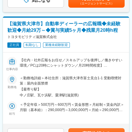
気になる
あります。月給(月額)は固定手当を含めた表記です。
の交代出勤になるため、月半分ほどはリモートワークが可能で
（エージェントサービス）
す。
■募集背景：
・残業時間：
国内外拠点での事業戦略に対し、プラント設備設計と設備化対応
月平均5時間となっています。会社全体で定時に帰ろうという意識
に応える人材を補充して組織力向上を図ります。また、カーボン
が強い事に加え、監督者が定時前にメンバーの業務を確認し、定
【滋賀県大津市】自動車ディーラーの広報職◆未経験
ニュートラル実現に向けた設備改善を推進していくため、即戦力
時で帰れるように調整しています。
歓迎◆月給29万～◆賞与実績5ヶ月◆残業月20時h程
になっていただける方を募集します。
・有給消化率：
トヨタモビリティ滋賀株式会社
2021年84.6%、2022年79.9%、2023年100.8%
■当社の魅力：
正社員
転勤なし
業種未経験歓迎
・世界第2位の特殊ガラスメーカーです。
・多品種のガラス材質やガラス溶融技術など、幅広いガラス成形
技術を活用して製品の差別化を行い、多くの事業で高いマーケッ
【社内・社外広報をお任せ／スキルアップを後押し／働きやすい
トシェアを築いております。
環境／PCは20時にシャットダウン／月20時間程度】
・特殊ガラス分野においてトップクラスシェア製品／他社では類
仕事内容
を見ない製品を多数有しており、生産設備を自社開発しているこ
滋賀で20店舗を展開する自動車ディーラーである当社において、
＜勤務地詳細＞本社住所：滋賀県大津市富士見台1-1 受動喫煙対
とから生産の内製率が高いことも特徴の一つです。
お持ちの経験に合わせて社内・社外に向けた広報業務、渉外業務
策：屋内全面禁煙
などをお任せします。
勤務地
■働きやすさ：
【最寄り駅】
・土日祝休み、年間休日124日でワークライフバランスも取りな
中ノ庄駅、瓦ケ浜駅、粟津駅(滋賀県)
■具体的なお仕事内容
がら働くことができる環境です。
・社内外に向けた広報資料の作成、発信
＜予定年収＞500万円～600万円＜賃金形態＞月給制＜賃金内訳＞
・SNSでの諸活動、取り組み発信
月額（基本給）：290,000円～3,000,000円＜月給＞290,000円～
■社風：
・プロジェクトの企画・運営・ディレクション
給与
3,000,000円＜昇給有無＞有＜残業手当＞有＜給与補足＞※上記は
・当社は徹底した現場主義を行っており、風通しが良い社風で
・関係各所（行政機関等）との折衝 など
最低保証額になります。経験・年齢を考慮して決定いたします。■
す。その裏には「世界最高水準のモノ作りをするには現場主義で
昇給：年1回■賞与：年2回（過去実績5ヶ月分）■モデル年収例：
あるべき」との思いがあります。
【プロジェクトの流れ】
年収500万／入社1年目賃金はあくまでも目安の金額であり、選考
・社員育成に関しても少数精鋭主義で社員には積極的に重要なポ