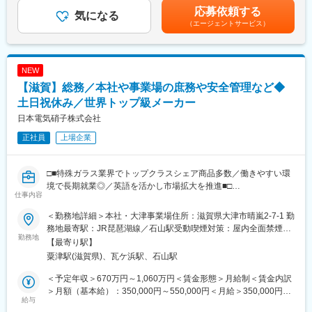
駅、王寺駅、高田駅(奈良県)、八木西口駅、大阪ビジネスパーク
◇家庭と仕事を両立したい方
業手当＞有＜給与補足＞年収650万円（月給31万円＋成果給＋賞
国道駅、岩屋駅(兵庫県)、三宮駅(神戸新交通)、三田本町駅、あす
応募依頼する
駅、川西池田駅、住吉駅(兵庫県・阪神線)、元町駅(兵庫県)、烏丸
◇営業が嫌いなわけじゃない。ただ“働き方”が合わなくなってしま
気になる
与）／入社1年目 メンバー年収841万円（月給42万円＋成果給＋
なろう四日市駅、玉川駅(大阪府)、ＪＲ野江駅、阿倍野駅(阪堺
（エージェントサービス）
駅、七条駅、山科駅、近鉄丹波橋駅、京田辺駅、近鉄名古屋駅、
った
賞与）／入社2年目 メンバー年収1,156万円（月給56万円＋成果給
線)、南田辺駅、針中野駅、今宮戎駅、新今宮駅前駅、松虫駅、鶴
車道駅、荒畑駅、東山公園駅(愛知県)、久寿川駅、鈴蘭台西口駅、
◇時短勤務でもしっかり稼ぎたい
＋賞与）／入社5年目 メンバー賃金はあくまでも目安の金額であ
ケ丘駅、長居駅(地下鉄)、トレードセンター前駅、桜島駅、萩ノ茶
山の街駅、鷹取駅、扇町駅(大阪府)、関目駅、野田駅(阪神線)、心
り、選考を通じて上下する可能性があります。月給(月額)は固定手
屋駅、塚西駅、聖天坂駅、宮之阪駅、三条京阪駅、鳥羽街道駅、
斎橋駅、四天王寺前夕陽ケ丘駅、天王寺駅、東玉出駅、西田辺
■仕事内容：
当を含めた表記です。
東向日駅、ハーバーランド駅、山陽須磨駅、山陽垂水駅、舞子公
NEW
駅、花田口駅、香櫨園駅、六甲駅、王子公園駅、蚕ノ社駅、桃山
土地オーナーが所有する資産に対し、最適な土地活用の事業を提
園駅、香櫨園駅、芦屋駅(東海道本線)、六甲道駅、摩耶駅、三宮駅
【滋賀】総務／本社や事業場の庶務や安全管理など◆
駅、六地蔵駅(京阪線)、近江神宮前駅、錦駅、粟津駅(滋賀県)、畝
案するコンサルティング営業です。
(神戸市営)、東鳴尾駅、久寿川駅、御影駅(兵庫県・阪神線)、東別
傍駅、神戸三宮駅(阪急・神戸高速)、四宮駅、名鉄名古屋駅、新栄
(1)土地オーナーへのアプローチ（リストを基にアプローチしま
土日祝休み／世界トップ級メーカー
院駅、山科駅、くいな橋駅、丸太町駅(京都市営)、西院駅(京福
町駅(愛知県)
す）
日本電気硝子株式会社
線)、近鉄丹波橋駅、六地蔵駅(奈良線)、京阪石山駅、京阪大津京
(2)土地活用の提案をする
駅、新宿駅、国際センター駅、島ノ関駅、溜池山王駅、高輪台
正社員
上場企業
(3)受注を獲得する
駅、虎ノ門駅、永田町駅、岩本町駅、九段下駅、茅場町駅、銀座
一丁目駅、新中野駅、京成上野駅、布田駅、高島町駅、馬車道
～～ 土地活用の提案って？ ～～
駅、日本大通り駅、矢場町駅、池下駅、札木駅、新福井駅、東寺
□■特殊ガラス業界でトップクラスシェア商品多数／働きやすい環
遊休地など、活用できていない土地に対しアパートやマンション
駅、福島駅(大阪府・阪神線)、なんば駅(南海線)、南方駅(大阪
境で長期就業◎／英語を活かし市場拡大を推進■□
の提案をする仕事です。
仕事内容
府)、桜川駅(大阪府)、大阪阿部野橋駅、今川駅(大阪府)、今宮駅、
街中にあるアパートやマンションはその土地およびマンションを
新今宮駅、今船駅、粉浜駅、京都市役所前駅、高速神戸駅、須磨
■業務内容：
所有しているオーナー様がいて、家賃収益を得ています。つまり
＜勤務地詳細＞本社・大津事業場住所：滋賀県大津市晴嵐2-7-1 勤
寺駅、神戸三宮駅(阪神)、鳴尾・武庫川女子大前駅、尾頭橋駅、四
総務担当として、事業場総務と本社総務をご担当いただきます。
【土地を活用している】ということです。
務地最寄駅：JR琵琶湖線／石山駅受動喫煙対策：屋内全面禁煙変
宮駅、西大路三条駅、桃山御陵前駅、六地蔵駅(京阪線)、粟津駅
勤務地
更の範囲：会社の定める事業所
【最寄り駅】
(滋賀県)、近江神宮前駅
■具体的な業務内容：
■業務の特徴：
粟津駅(滋賀県)、瓦ケ浜駅、石山駅
＜事業場総務業務＞
・億単位の商材を提案する仕事となるので、長期的な関係性構築
・庶務、社内インフラ(備品管理・発注、会議室・社用車・設備の
が必要となります
＜予定年収＞670万円～1,060万円＜賃金形態＞月給制＜賃金内訳
管理、修繕)
・知識も大事ですが「人として」がとても大事な仕事です
＞月額（基本給）：350,000円～550,000円＜月給＞350,000円～
・リスク、安全管理(BCP、労働安全衛生管理、消防・防災、保
給与
550,000円＜昇給有無＞有＜残業手当＞有＜給与補足＞※経験・能
安)