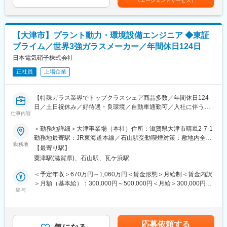
（エージェントサービス）
や、事業運営に必要な在庫管理システム等、様々なシステムに携
安の金額であり、選考を通じて上下する可能性があります。月給
■キャリアパス
わっていただくことが可能です。
(月額)は固定手当を含めた表記です。
昇給は毎年5月に実施いたします。
定性面や定量面で評価を行い、早ければ主任や課長クラスになる
■研修・育成体制：
ことも可能です。
【大津市】プラント動力・環境設備エンジニア ◆東証
未経験からでも知識習得をしながら、スキルアップできるよう制
プライム／世界3強ガラスメーカー／年間休日124日
度が充実しています。
■導入事例
入社後まずは、開発に使用するデータベース管理ソフトの知識を
日本電気硝子株式会社
・請求書システム (見積書・請求書を簡単な操作で作成できる)
含め、2か月間の業務研修を受けていただきます。
・360度評価システム (役職や人間関係に囚われず、社員がお互
正社員
上場企業
研修終了後も先輩社員によるOJTがあり、個々のペースに合わせ
いの評価を行うことができる)
て独り立ちまでしっかりとサポートします。
また、FileMaker関連のセミナー参加や資格試験勉強、各費用など
■企業魅力
【特殊ガラス業界でトップクラスシェア商品多数／年間休日124
に関しては、就業中に実施、会社負担をしております。
〇安定した経営基盤！
日／土日祝休み／好待遇・良環境／自動車通勤可／入社に伴う転
仕事内容
全国12道府県にソフトバンクショップを38店舗を持つ株式会社テ
居時、引越費用を会社負担（負担基準あり）】
■キャリアパス：
レポートグループが親会社となっております。
＜勤務地詳細＞大津事業場（本社）住所：滋賀県大津市晴嵐2-7-1
最短だと3か月目に独り立ちされる方もいますが、その後も教育・
〇取引先様の紹介が豊富！
■仕事内容：
勤務地最寄駅：JR東海道本線／石山駅受動喫煙対策：敷地内全面
サポートは継続します。
銀行との繋がりが強いです。銀行から紹介していただいた中小企
◇当社国内外拠点におけるガラス製造工場の動力設備/環境設備と
勤務地
禁煙変更の範囲：本社及び全ての事業場、営業所、国内・海外関
一人一人の能力・適性・ご希望に合わせて、独り立ちやその後の
【最寄り駅】
業様にしてシステムの販売をしていただきます。
いった共通付帯設備の新設や既存設備の更新、ガラス製造設備の
連子会社、在宅勤務を行う場所
キャリアパスの道筋を立て、早ければ半年～1年で役職に就く社員
粟津駅(滋賀県)、石山駅、瓦ケ浜駅
付帯設備の新設や既存設備の更新といったプラントエンジニア業
もいます。
務をお任せします。
＜予定年収＞670万円～1,060万円＜賃金形態＞月給制＜賃金内訳
部内資格取得率を高めるために、全体教育担当として役職に就い
◇計画/設計/積算/見積取得精査/施工管理が主な業務となります。
＞月額（基本給）：300,000円～500,000円＜月給＞300,000円～
た社員もいます。
特に既存の共通付帯設備への省エネ/省資源に関しての改善の計画
給与
500,000円＜昇給有無＞有＜残業手当＞有＜給与補足＞※上記年収
提案、設備化の業務を強化していく予定です。
は目安であり、詳細はスキル・経験を考慮し決定いたします。■昇
■働く環境：
◇若手エンジニアへの技術指導者としての役割も期待していま
給：年1回（会社規定に基づく）■賞与：年2回（6月、12月）賃金
・リモートワーク：
す。
はあくまでも目安の金額であり、選考を通じて上下する可能性が
会社全体のスケジュールで決まっており、メンバーを2つに分けて
応募依頼する
※担当業務はご経験に基づいて決定します。