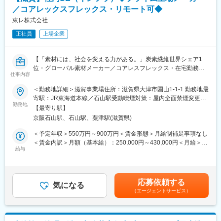
高単価の案件が多いことから、社員一人当たりが担当する案件数
変更の範囲：会社の定める業務
／コアレックスフレックス・リモート可◆
が他社様と比較して少なく、1件1件丁寧に現場施工管理を行い、
高品質でお客様に満足して頂けるものを思う存分に発揮して頂け
東レ株式会社
ます。
正社員
上場企業
それと同時に「理想の働きやすい会社づくり」を進めていき、若
手の採用・教育にも注力していきたいと考えております。
少しでもご興味があれば、ご応募をお待ちしております。
【「素材には、社会を変える力がある。」炭素繊維世界シェア1
位・グローバル素材メーカー／コアレスフレックス・在宅勤務可
■当社について：
仕事内容
／男性育休など法定以上の制度充実・「くるみん」認定】
・明治5年創業、長きにわたる建築実績に裏付けされた技術と品質
＜勤務地詳細＞滋賀事業場住所：滋賀県大津市園山1-1-1 勤務地最
管理で信頼をいただいている滋賀県大津市の老舗建設会社です。
◆職務内容
寄駅：JR東海道本線／石山駅受動喫煙対策：屋内全面禁煙変更の
・全従業員が仕事にやりがいを感じ、充実した家庭／地域生活を
国内外東レグループ関係会社が利用する以下対象業務に代表され
勤務地
範囲：会社の定める事業所（リモートワーク含む）
送れるような環境作りにも力を入れています。
【最寄り駅】
るITインフラの強化・刷新・維持に関わる企画・設計・構築・運
京阪石山駅、石山駅、粟津駅(滋賀県)
用、および情報セキュリティに代表される、ITインフラに関わる
変更の範囲：本文参照
東レグループ内のガバナンス強化に関する業務をご担当頂きま
＜予定年収＞550万円～900万円＜賃金形態＞月給制補足事項なし
す。
＜賃金内訳＞月額（基本給）：250,000円～430,000円＜月給＞
・コミュニケーション基盤
給与
250,000円～430,000円＜昇給有無＞有＜残業手当＞有＜給与補足
・セキュリティ基盤
＞※経験、能力、前職給与等を考慮の上決定します。■昇給：年1
・クラウドベースのIaaS、PaaS基盤
回（4月）■賞与：年2回（6月、12月）賃金はあくまでも目安の金
・データ分析基盤
額であり、選考を通じて上下する可能性があります。月給(月額)は
応募依頼する
・ネットワーク基盤
気になる
固定手当を含めた表記です。
（エージェントサービス）
◆入社後のキャリア
東レ本体での採用ですが、入社後すぐ東レグループの情報システ
ム会社となる「株式会社東レシステムセンター（TSC）」への出