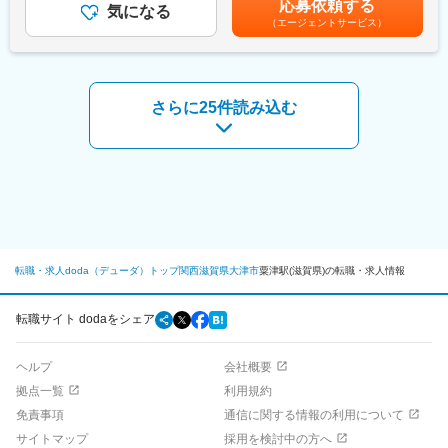
応募依頼する
▼リサーチ
気になる
を通じて上下する可能性があります。月給(月額)は固定手当を含め
ジションを任せ、自ら行動でき、自己革新力、プロ意識を持つこ
（エージェントサービス）
▼関係先へのアポ取り
た表記です。
とができる人材を育成しています。
▼面談（商談）
▼関係各所に協力要請
変更の範囲：会社の定める業務
▼プロジェクトの実施・広報
さらに25件読み込む
企画～実施、効果検証までを一貫してお任せ。現状分析や、期待
できる効果などについて考え、企画していただきます。お持ちの
経験や知識を存分に活かしながら、イチから創り上げていく面白
さも味わえます。少数精鋭なため、コアメンバーとしてご活躍い
ただきます。
【例えば、こんなプロジェクトがあります！】
★リアル宝探し「にじいろレイク探検隊」
転職・求人doda（デューダ）トップ
関西
滋賀県
大津市
粟津駅(滋賀県)の転職・求人情報
当社は、2017年より 「リアル宝探し」を県内全域で開催。たくさ
んの方に滋賀をもっと知っていただきたいという願いを込めて、
滋賀のさまざまな場所を巡っていただくリアル宝探しイベントで
転職サイト dodaをシェア
す。
ヘルプ
会社概要
■経験を活かして、活躍できる環境：
必ずこれをやる、これはやらない、という決まり一切はありませ
拠点一覧
利用規約
んので、「こういう活動をした経験がある」「こんなアイデアが
免責事項
通信に関する情報の利用について
あるのでやりましょう！」といった声をどんどん発信してくださ
サイトマップ
採用を検討中の方へ
い。