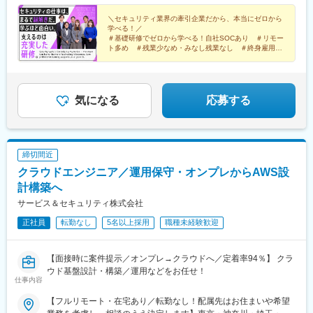
駅、大阪ビジネスパーク駅、蒲生四丁目駅、今福鶴見駅、横堤
7 中之島セントラルタワー24階⇒大阪を中心に兵庫（神戸市）■京
駅、東銀座駅、京橋駅(東京都)、中野新橋駅、中野駅(東京都)、護
駅、鶴見緑地駅、コスモスクエア駅、大阪港駅、九条駅(大阪府)、
都支社／京都市中京区烏丸通四条上ル笋町688 第15長谷ビル4階
＼セキュリティ業界の牽引企業だから、本当にゼロから
国寺駅、上野駅、門前仲町駅、木場駅(東京都)、豊洲駅、東京テレ
学べる！／
阿波座駅、緑橋駅、深江橋駅、高井田駅(地下鉄)、長田駅(大阪
⇒京都■大津支社／滋賀県大津市末広町1-1 日本生命大津ビル6階
ポート駅、西日暮里駅、板橋区役所前駅、多摩センター駅、京王
＃基礎研修でゼロから学べる！自社SOCあり ＃リモー
府)、今里駅(地下鉄)、新深江駅、小路駅、北巽駅、南巽駅、井高
⇒滋賀■名古屋支社／愛知県名古屋市中村区名駅2-38-2 オーキッ
永山駅、八王子駅、国領駅、府中駅(東京都)、三鷹駅、横浜駅、み
ト多め ＃残業少なめ・みなし残業なし ＃終身雇用レ
野駅、瑞光四丁目駅、だいどう豊里駅、清水駅(大阪府)、新森古市
ドビル2階⇒名古屋市内を中心とした愛知・岐阜・福井（福井市）
ベルの定着率94％ ＃大手企業との強固な協業体制 ＃
なとみらい駅、桜木町駅、関内駅、鶴見駅、保土ケ谷駅、川崎
駅、関目成育駅、鴫野駅、花園町駅、岸里駅、玉出駅、住之江公
男女ともに産育休復帰率100％！
■四日市支社／三重県四日市市浜田町12-18 アーク四日市ビル6階
駅、新川崎駅、大船駅、厚木駅、大宮駅(埼玉県)、北大宮駅、千葉
園駅、扇町駅(大阪府)、恵美須町駅、天下茶屋駅、大阪城北詰駅、
⇒三重（四日市）
ニュータウン中央駅、大曽根駅、岩塚駅、金山駅(愛知県)、久屋大
大阪天満宮駅、新福島駅、海老江駅、御幣島駅、加島駅、淀川
通駅、伏見駅(愛知県)、丸の内駅(愛知県)、栄駅(愛知県)、今池駅
気になる
応募する
駅、姫島駅、千船駅、樟葉駅、牧野駅(大阪府)、御殿山駅、枚方市
(愛知県)、浅間町駅、堀田駅(名鉄線)、豊田市駅、三河豊田駅、上
駅、光善寺駅、香里園駅、寝屋川市駅、萱島駅、大和田駅(大阪
挙母駅、豊川駅、長山駅、新川駅(愛知県)、半田駅、共和駅、岩倉
府)、古川橋駅、土居駅(大阪府)、滝井駅、千林駅、森小路駅、関
駅(愛知県)、刈谷駅、刈谷市駅、大垣駅、西岐阜駅、福井駅(福井
目駅、野江駅、神崎川駅、三条駅(京都府)、七条駅、東福寺駅、西
県)、南草津駅、栗東駅、京都駅、烏丸駅、丹波口駅、伏見駅(京都
締切間近
大路駅、向日町駅、山崎駅(京都府)、神戸駅(兵庫県)、須磨駅、塩
府)、桂川駅(京都府)、祇園四条駅、長岡京駅、大阪駅、大河原駅
屋駅(兵庫県)、垂水駅、舞子駅、朝霧駅、園田駅、塚口駅(阪急
クラウドエンジニア／運用保守・オンプレからAWS設
(京都府)、大阪梅田駅(阪急線)、梅田駅(地下鉄)、天神橋筋六丁目
線)、武庫之荘駅、西宮北口駅、夙川駅、芦屋川駅、岡本駅(兵庫
駅、北新地駅、西梅田駅、中之島駅、中津駅(地下鉄)、淀屋橋駅、
計構築へ
県)、御影駅(兵庫県・阪急線)、六甲駅、王子公園駅、春日野道駅
北浜駅(大阪府)、大阪難波駅、心斎橋駅、長堀橋駅、谷町四丁目
サービス＆セキュリティ株式会社
(阪急線)、神戸三宮駅(阪急・神戸高速)、武庫川駅、甲子園駅、芦
駅、本町駅、堺筋本町駅、ＪＲ難波駅、新大阪駅、十三駅、野田
屋駅(阪神線)、住吉駅(兵庫県・阪神線)、八事駅、京阪山科駅、竹
正社員
転勤なし
5名以上採用
職種未経験歓迎
駅(阪神線)、天王寺駅、大阪上本町駅、大正駅(大阪府)、西長堀
田駅(京都府)、京都河原町駅、烏丸御池駅、出町柳駅、二条駅、西
駅、四ツ橋駅、西大橋駅、肥後橋駅、京橋駅(大阪府)、西九条駅、
院駅(阪急線)、丹波橋駅、桂駅、六地蔵駅(京都市営)、北大路駅、
門真市駅、千里中央駅(北大阪急行)、八尾駅、江坂駅、吹田駅(東
草津駅(滋賀県)、石山駅、彦根駅、大津京駅、奈良駅、大和西大寺
【面接時に案件提示／オンプレ→クラウドへ／定着率94％】 クラ
海道本線)、北千里駅、河内松原駅、守口市駅、堺東駅、高槻駅、
駅、代々木駅、近鉄名古屋駅、上栄町駅、渡辺橋駅、代官山駅、
ウド基盤設計・構築／運用などをお任せ！
茨木駅、茨木市駅、明石駅、尼崎駅(東海道本線)、西宮駅(ＪＲ
仕事内容
新宿西口駅、東池袋駅、神谷町駅、乃木坂駅、北品川駅、大門駅
線)、灘駅、三ノ宮駅、三田駅(兵庫県)、福島駅(大阪環状線)、野田
(東京都)、青物横丁駅、新橋駅、新御茶ノ水駅、四ツ谷駅、二重橋
駅(大阪環状線)、弁天町駅、寺田町駅、桃谷駅、鶴橋駅、玉造駅、
【フルリモート・在宅あり／転勤なし！配属先はお住まいや希望
前駅、末広町駅(東京都)、神保町駅、宝町駅(東京都)、三越前駅、
森ノ宮駅、大阪城公園駅、桜ノ宮駅、天満駅、守口駅、太子橋今