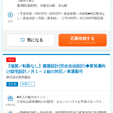
囲：本文参照
【最寄り駅】
■業務詳細：【変更の範囲：会社の定める業務】
術を持った職人を認定する制度「マイスター制度」の基礎の部に
粟津駅(滋賀県)、京阪石山駅、石山駅
注文住宅の契約～お引渡しまでを一貫して担当頂きます。（問い
おいて、当社の協力業者である京滋建設が「配筋マイスター」の
合わせ対応などの反響が100%です）
称号を得ています。こうして工事の品質を公開し、工事の質を高
＜予定年収＞450万円～650万円＜賃金形態＞月給制■特記事項な
お客様のニーズをとらえ、間取りのプラン提案や資金のご相談な
めることで、当社は顧客に「信頼」と「安心」を提供し続けてい
し＜賃金内訳＞月額（基本給）：179,500円～312,000円固定残業
ど、住まいづくりのトータルサポートをお任せします。担当期間
給与
ます。
手当/月：34,500円～99,100円（固定残業時間58時間0分/月）超過
は半年～1年ほど、担当顧客数は年間で8件～12件なので、それぞ
した時間外労働の残業手当は追加支給＜月給＞214,000円～
れのお客様としっかり向き合っていただけます。
変更の範囲：本文参照
411,100円（一律手当を含む）＜昇給有無＞有＜残業手当＞有＜
同社は、年間100棟以上の施工実績と、WEBのマーケティングや
給与補足＞■賞与：年2回（過去実績2.5ヶ月）■別途インセンティ
応募依頼する
ポスティングなどのエリアマーケティングに力を入れており、完
気になる
ブあり（担当物件ごと）賃金はあくまでも目安の金額であり、選
（エージェントサービス）
全な反響営業を実現しております。基本の住宅パッケージは用意
考を通じて上下する可能性があります。月給(月額)は固定手当を含
されていますが、その上でお客様の要望をヒアリングし、提案の
めた表記です。
際の図面修正などにもご対応いただきます。
NEW
■組織構成：
【滋賀／転勤なし】建築設計(完全自由設計)◆富裕層向
40代～50代の3名で構成されています。若手からベテランまで幅
広い層が活躍しています。社内は職種の垣根の無いアットホーム
け邸宅設計／月１～２組の対応／車通勤可
な社風で、先輩も指導熱心な社員が多い為、経験の浅い方でもし
株式会社富田建設
っかり成長いただける環境です。
正社員
転勤なし
■同社の魅力：
・ジョブローテーション制度、キャリアアップ制度が充実
■求人の魅力ポイント：
・サンクスカードを渡し合ったり、BBQ、ボウリング大会、運動
◎当社は富裕層向けの邸宅・セカンドハウスを手掛けるハウスビ
会などのイベントが充実したアットホームな社風
仕事内容
ルダーです。担当する案件は注文住宅や貸別荘など。案件によっ
・地元から愛された会社でお客様感謝祭（出店や芸人さんを呼ん
ては億単位の物件を担当することもあるため、とてもやりがいの
での催しなど）を毎年実施
＜勤務地詳細1＞本社住所：滋賀県甲賀市水口町東名坂139 受動喫