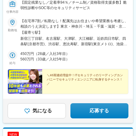
【固定残業なし／定着率94％／チーム制／資格取得支援多数】脆
弱性診断やSOC等のセキュリティサービス
仕事内容
【在宅率7割／転勤なし！配属先はお住まいや希望業務を考慮し、
相談のうえ決定します】東京・神奈川・埼玉・千葉・滋賀・京
勤務地
都・大阪・兵庫・愛知・岐阜・三重・福井の各プロジェクト先※リ
【最寄り駅】
モートワーク（在宅勤務）が全体の7割。フルリモート案件もあり
新宿三丁目駅、名古屋駅、大津駅、大江橋駅、近鉄四日市駅、四
ます。※U・Ｉターン歓迎！引っ越し費用は全額負担します。※転
条駅(京都市営)、渋谷駅、恵比寿駅、新宿駅(東京メトロ)、池袋
勤はありません。※遠方へ配属の際は住宅補助を支給 （月4万円 ※
駅、六本木一丁目駅、六本木駅、品川駅、浜松町駅、品川シーサ
社内規定あり）！【プロジェクトエリア】■本社・東京支社／東京
450万円（28歳／入社3年目）
イド駅、天王洲アイル駅、大崎駅、内幸町駅、大手町駅(東京都)、
都渋谷区千駄ヶ谷5丁目31番11号 住友不動産新宿南口ビル 16階⇒
560万円（33歳／入社5年目）
御茶ノ水駅、麹町駅、半蔵門駅、市ケ谷駅、東京駅、秋葉原駅、
給与
東京23区内を中心に神奈川・埼玉・千葉■名古屋支社／愛知県名
竹橋駅、八丁堀駅(東京都)、日本橋駅(東京都)、築地駅、勝どき
古屋市中村区名駅2-38-2 オーキッドビル2階⇒名古屋市内を中心
駅、東銀座駅、京橋駅(東京都)、中野新橋駅、中野駅(東京都)、護
とした愛知・岐阜・福井（福井市）■大阪支社／大阪市北区中之島
＼46期連続増益中！ITセキュリティのリーディングカン
国寺駅、上野駅、門前仲町駅、木場駅(東京都)、豊洲駅、東京テレ
パニーでセキュリティエンジニアに転身するチャンス！
2-2-7 中之島セントラルタワー24階⇒大阪を中心に兵庫（神戸
ポート駅、西日暮里駅、板橋区役所前駅、多摩センター駅、京王
／
市）・京都■大津支社／滋賀県大津市京町2-5-10 大津神港ビルヂ
永山駅、八王子駅、国領駅、府中駅(東京都)、三鷹駅、横浜駅、み
ング2階⇒滋賀■四日市支社／三重県四日市市浜田町12-18 アーク
＃月給41万円以上 ＃大手SIerと強固な関係性 ＃定着率
なとみらい駅、桜木町駅、関内駅、鶴見駅、保土ケ谷駅、川崎
94％ ＃終身雇用が基本 ＃リモート約7割 ＃前職給与保
四日市ビル6階⇒三重（四日市）
駅、新川崎駅、大船駅、厚木駅、大宮駅(埼玉県)、北大宮駅、千葉
証あり ＃みなし残業なし！
ニュータウン中央駅、大曽根駅、岩塚駅、金山駅(愛知県)、久屋大
通駅、伏見駅(愛知県)、丸の内駅(愛知県)、栄駅(愛知県)、今池駅
気になる
応募する
(愛知県)、浅間町駅、堀田駅(名鉄線)、豊田市駅、三河豊田駅、上
挙母駅、豊川駅、長山駅、新川駅(愛知県)、半田駅、共和駅、岩倉
駅(愛知県)、刈谷駅、刈谷市駅、大垣駅、西岐阜駅、福井駅(福井
県)、南草津駅、栗東駅、京都駅、烏丸駅、丹波口駅、伏見駅(京都
NEW