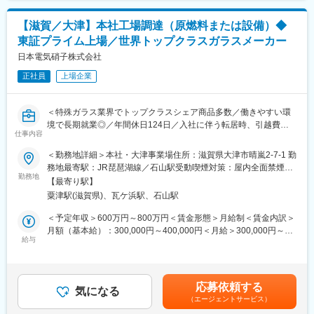
（1）建設業界における働き方改革の一環で、週休2日工事を実施
休・介護休職・再就業希望社員登録制度・新幹線（特急通勤）制
する施工業者を入札における加点対象とする官公庁が広がってお
度・配偶者海外転勤同行休職制度など）も充実。
【滋賀／大津】本社工場調達（原燃料または設備）◆
り、作業現場の「土曜閉所」が業界全体で推奨されています。当
東証プライム上場／世界トップクラスガラスメーカー
社でも、月1回の土曜日をを全員休暇とする「一斉閉所日（土
変更の範囲：会社の定める業務
曜）」としたり、土曜出勤交代制による連休取得を推進したり
日本電気硝子株式会社
と、制度面の環境整備を推し進めています。
正社員
上場企業
（2）作業時間が減る分、作業現場の負担にならないように効率化
施工の工夫も重ねています。たとえば、図面のデジタル化とiPad
の導入は、設計変更時の施施ミス・手戻りの減少や、現場事務所
＜特殊ガラス業界でトップクラスシェア商品多数／働きやすい環
と作業現場とを行き来する回数の減少につながり、導入前後で
境で長期就業◎／年間休日124日／入社に伴う転居時、引越費用
「仕事の効率が1割は上がった」と話す社員もいます。自社の技術
仕事内容
を会社負担（規定あり）＞
力を維持・向上することを前提に慎重に検討を重ねながらの導入
＜勤務地詳細＞本社・大津事業場住所：滋賀県大津市晴嵐2-7-1 勤
ですが施工図作成など一部の業務を外部の協力会社へアウトソー
■業務概要：
務地最寄駅：JR琵琶湖線／石山駅受動喫煙対策：屋内全面禁煙変
スする取組みも行っています。 東レ建設では、一人の社員だけに
ガラス製品の原材料、エネルギー他の生産資材、特殊ガラスを製
勤務地
更の範囲：本社及び全ての事業場、営業所、国内・海外関連子会
業務を集中させないという考えで、今後も取り組みを継続してい
【最寄り駅】
造するための製造設備、環境・ユーティリティー設備等の調達業
社、在宅勤務を行う場所
きます。
粟津駅(滋賀県)、瓦ケ浜駅、石山駅
務全般を担当いただきま
■経営の安定性：総合建設事業（ゼネコン）＋総合不動産開発事業
＜予定年収＞600万円～800万円＜賃金形態＞月給制＜賃金内訳＞
（ディベロッパー）を併せ持ちます。そのためリーマンショック
月額（基本給）：300,000円～400,000円＜月給＞300,000円～
時を含む直近23年間連続で黒字経営です。
■業務詳細：
給与
400,000円＜昇給有無＞有＜残業手当＞有＜給与補足＞※ご経験／
担当業務はご経歴やスキルにあわせていずれかの業務を幅広く担
年齢／能力等を考慮の上、当社規定により決定します。※上記年収
変更の範囲：会社の定める業務
当していただきます。ガラス製造に直接関係する原材料や設備等
は月給・賞与・諸手当を含んだ金額です。■昇給：年1回（会社規
の幅広い品目の調達を担当し、グローバルな舞台で幅広い事業に
定に基づく）■賞与：年2回（6月、12月）賃金はあくまでも目安
応募依頼する
関わることが可能です。
気になる
の金額であり、選考を通じて上下する可能性があります。月給(月
（エージェントサービス）
額)は固定手当を含めた表記です。