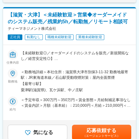
◇見積先選定、見積依頼、価格査定、価格交渉、発注/契約締結
（契約内容の確認、値決め）などの調達業務全般
◇納期管理、輸送手配など、発注から納品までのフォローを含む
【滋賀・大津】＜未経験歓迎＞営業◆オーダーメイド
工場資材業務
のシステム販売／残業約5h／転勤無／リモート相談可
◇法令対応、サスティナビリティ対応（取適法や法令改正への対
応など）
ティーマネジメント株式会社
◇市場、市況動向調査（価格動向、取引先受注状況、業界の業況
正社員
転勤なし
職種未経験歓迎
業種未経験歓迎
等の調査により、リスク分析、意思決定の支援を行う）
■取扱品目例
【未経験歓迎◎／オーダーメイドのシステムを販売／新規開拓な
◇ガラス製造に必要な原料や電気・ガスなどの燃料（見積選定・
し／経営安定性◎】
価格交渉・納入手配まで幅広く担当）
仕事内容
■採用背景：
※原燃料は本社機能として値決め等の契約締結を行っていますが、
従来の取引先企業からのご紹介に加え、ネットや口コミなどでの
＜勤務地詳細＞本社住所：滋賀県大津市別保3-11-32 勤務地最寄
デリバリは事業場が担当し本社では行いません。（設備や生産資
問い合わせが増えており、業務推進のための募集となります。
駅：JR東海道本線／石山駅受動喫煙対策：屋内全面禁煙
材は本部門対応）
勤務地
◇ガラス加工機などの製造設備や設備部品（見積選定・価格交
【最寄り駅】
■業務内容：
渉・発注・工事手配まで幅広く担当）
粟津駅(滋賀県)、瓦ケ浜駅、中ノ庄駅
当社ではFileMakerRシステム開発による業務効率化を行っていま
す。
＜予定年収＞300万円～350万円＜賃金形態＞月給制補足事項なし
■補足
業務効率化システムの導入を検討されているお客様に、現在の課
＜賃金内訳＞月額（基本給）：210,000円＜月給＞210,000円＜昇
◇資材部は本社機能と工場機能が一緒になっており、幅広くご担
題などをお伺いしながら、課題に沿ったシステムのご提案をして
給与
給有無＞有＜残業手当＞有＜給与補足＞■賞与：年3回（1月・5
当いただくポジションとなります。
いただきます。
月・9月）※業績連動■昇給：年1回■その他固定手当：諸手当■営業
◇原燃料を購買するグループと設備資材を購買するグループがあ
手当(係長まで)：25,000円賃金はあくまでも目安の金額であり、
り、経験に応じて配属を決定いたします。
■業務詳細：
選考を通じて上下する可能性があります。月給(月額)は固定手当を
※総合職での採用となりますので将来的に海外出張・海外駐在とな
応募依頼する
取引先からのご紹介や、HPを見た方からの問い合わせを受けてス
気になる
含めた表記です。
る可能性もございます。
（エージェントサービス）
タートとなります。