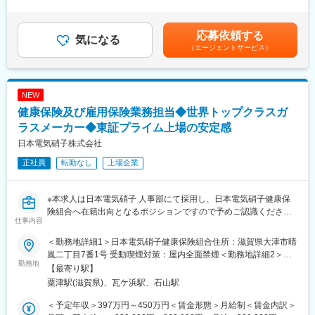
■正当な評価体制：
力に応じ規定に従って決定します。■賞与：年2回（6月、12月）■
・社内コミュニケーション(朝礼、式典、会議、来客対応、その他
社内の5人に1人が年収1000万円以上と給与UPが叶う仕事です。
昇給：年1回（会社規定に基づく）賃金はあくまでも目安の金額で
社内イベント)
契約金額は数億円になるため、大きなインセンティブが支給され
あり、選考を通じて上下する可能性があります。月給(月額)は固定
応募依頼する
・対外対応(近隣住民や行政との対応、不動産賃貸借管理、苦情対
気になる
ることが高年収の理由です。
手当を含めた表記です。
（エージェントサービス）
応)
時短勤務でも評価基準は同様のため、６時間勤務でも年収1,000万
＜本社総務業務＞
円が目指せます。
・本社機能移転に伴う取組(大津事業場の職場環境改善、京都本社
での新たな業務)
■時短勤務×営業でも活躍できる理由：
NEW
・業務効率の改善など
土地活用営業は「長時間労働」「飛び込み中心」という印象を持
健康保険及び雇用保険業務担当◆世界トップクラスガ
たれがちですが、当社では計画性を重視した営業活動を行ってい
■社風：
ラスメーカー◆東証プライム上場の安定感
ます。勤務時間に制約があることを前提に役割設計を行い、成果
◎当社は徹底した現場主義を行っており、風通しが良い社風で
基準も明確です。時短勤務でも重要な提案を任され、正当に評価
日本電気硝子株式会社
す。
される環境が整っています。
正社員
転勤なし
上場企業
◎その裏には「世界最高水準のモノ作りをするには現場主義であ
るべき」との思いがあります。
■入社後のミッション：
◎社員育成に関しても少数精鋭主義で社員には積極的に重要なポ
いきなりやってきた方に大切な土地を任せられないため、まずは
※本求人は日本電気硝子 人事部にて採用し、日本電気硝子健康保
ジションを任せ、自ら行動でき、自己革新力、プロ意識を持つこ
関係性構築からがスタートです。
険組合へ在籍出向となるポジションですので予めご認識くださ
とができる人材を育成しています。
その土地への想い入れ、今後への悩みについて、話を「聞く」こ
仕事内容
い。
とが大切なお仕事です。
■制度：
＜勤務地詳細1＞日本電気硝子健康保険組合住所：滋賀県大津市晴
【業務内容】
（1）引越費用の負担
嵐二丁目7番1号 受動喫煙対策：屋内全面禁煙＜勤務地詳細2＞本
変更の範囲：会社の定める業務
（1）経理処理及びデータ更新、メンテ等に関する事務
勤務地
入社に伴い転居が必要な場合は、一定の基準に従い引越費用を負
社・大津事業場住所：滋賀県大津市晴嵐2-7-1 勤務地最寄駅：JR
【最寄り駅】
（2）適用・徴収に関する事務
担させていただきます。
琵琶湖線／石山駅受動喫煙対策：屋内全面禁煙変更の範囲：会社
粟津駅(滋賀県)、瓦ケ浜駅、石山駅
（3）保険給付に関する事務
（2）社宅
の定める事業所
（4）高額医療費交付金請求に関する事項
独身者および単身赴任者の方には、勤務地周辺にて、寮又はワン
＜予定年収＞397万円～450万円＜賃金形態＞月給制＜賃金内訳＞
（5）保健事業の実施に関する事務