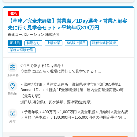
(神戸市営)、東鳴尾駅、久寿川駅、御影駅(兵庫県・阪神線)、東別
府)、古川橋駅、土居駅(大阪府)、滝井駅、千林駅、森小路駅、関
庫県・阪神線)、六甲道駅、灘駅、松ケ崎駅(京都府)、北大路駅、
院駅、山科駅、くいな橋駅、丸太町駅(京都市営)、西院駅(京福
目駅、野江駅、神崎川駅、三条駅(京都府)、七条駅、東福寺駅、西
太秦天神川駅、烏丸御池駅、二条駅、桂駅、桃山御陵前駅、長岡
線)、近鉄丹波橋駅、六地蔵駅(奈良線)、京阪石山駅、京阪大津京
NEW
大路駅、向日町駅、山崎駅(京都府)、神戸駅(兵庫県)、須磨駅、塩
天神駅、六地蔵駅(奈良線)、宇治駅(奈良線)、松井山手駅、木津駅
駅、新宿駅、国際センター駅、島ノ関駅、溜池山王駅、高輪台
屋駅(兵庫県)、垂水駅、舞子駅、朝霧駅、園田駅、塚口駅(阪急
【草津／完全未経験】営業職／1Day選考＜営業と顧客
(京都府)、学研奈良登美ケ丘駅、堅田駅、大津京駅、京阪膳所駅、
駅、虎ノ門駅、永田町駅、岩本町駅、九段下駅、茅場町駅、銀座
線)、武庫之荘駅、西宮北口駅、夙川駅、芦屋川駅、岡本駅(兵庫
京阪石山駅、瀬田駅(滋賀県)、南草津駅、草津駅(滋賀県)、栗東
先に行く見学会セット＞平均年収819万円
一丁目駅、新中野駅、京成上野駅、布田駅、高島町駅、馬車道
県)、御影駅(兵庫県・阪急線)、六甲駅、王子公園駅、春日野道駅
駅、守山駅、近江八幡駅、白庭台駅、生駒駅、高の原駅、学園前
駅、日本大通り駅、矢場町駅、池下駅、札木駅、新福井駅、東寺
東建コーポレーション 株式会社
(阪急線)、神戸三宮駅(阪急・神戸高速)、武庫川駅、甲子園駅、芦
駅(奈良県)、新大宮駅、富雄駅、近鉄郡山駅、前栽駅、新王寺駅、
駅、福島駅(大阪府・阪神線)、なんば駅(南海線)、南方駅(大阪
屋駅(阪神線)、住吉駅(兵庫県・阪神線)、八事駅、京阪山科駅、竹
正社員
転勤なし
上場企業
5名以上採用
職種未経験歓迎
五位堂駅、志都美駅、大和高田駅、大和八木駅、橿原神宮前駅、
府)、桜川駅(大阪府)、大阪阿部野橋駅、今川駅(大阪府)、今宮駅、
田駅(京都府)、京都河原町駅、烏丸御池駅、出町柳駅、二条駅、西
桜井駅(奈良県)、堺東駅、泉佐野駅、川西能勢口駅、尼崎駅(東海
業種未経験歓迎
新今宮駅、今船駅、粉浜駅、京都市役所前駅、高速神戸駅、須磨
院駅(阪急線)、丹波橋駅、桂駅、六地蔵駅(京都市営)、北大路駅、
道本線)、住吉駅(兵庫県・東海道)、旧居留地・大丸前駅、西神中
寺駅、神戸三宮駅(阪神)、鳴尾・武庫川女子大前駅、尾頭橋駅、四
草津駅(滋賀県)、石山駅、彦根駅、大津京駅、奈良駅、大和西大寺
央駅、四条駅(京都市営)、京都駅、京阪山科駅、丹波橋駅、新田辺
宮駅、西大路三条駅、桃山御陵前駅、六地蔵駅(京阪線)、粟津駅
駅、代々木駅、近鉄名古屋駅、上栄町駅、渡辺橋駅、代官山駅、
駅、名古屋駅、千種駅、御器所駅、藤が丘駅(愛知県)、本山駅(愛
◇1日で決まる1Day選考！
(滋賀県)、近江神宮前駅
新宿西口駅、東池袋駅、神谷町駅、乃木坂駅、北品川駅、大門駅
知県)、植田駅(名古屋市営)、甲子園駅、東垂水駅、学園都市駅、
◇実際にはたらく現場に同行して見学できる！
(東京都)、青物横丁駅、新橋駅、新御茶ノ水駅、四ツ谷駅、二重橋
仕事内容
西舞子駅、西神南駅、西鈴蘭台駅、北鈴蘭台駅、岡場駅、大久保
◇面接場所＝配属地だから同僚も見て雰囲気込みで決められる！
前駅、末広町駅(東京都)、神保町駅、宝町駅(東京都)、三越前駅、
駅(兵庫県)、加古川駅、板宿駅、箕面萱野駅、名谷駅、富田駅(大
＜勤務地詳細＞草津支店住所：滋賀県草津市新浜町365番地1
新富町駅(東京都)、銀座駅、中野富士見町駅、新大塚駅、稲荷町駅
阪府)、南茨木駅(阪急線)、箕面駅、曽根駅(大阪府)、千里中央駅
■1Day選考の流れ
Bonnard Diacort 新浜 1F受動喫煙対策：屋内全面禁煙変更の範
(東京都)、越中島駅、新豊洲駅、東京国際クルーズターミナル駅、
(大阪モノレール)、山田駅(大阪モノレール)、摂津市駅、千船駅、
［1］支店に到着、営業と一緒に顧客先に訪問
勤務地
囲：会社の定める事業所
【最寄り駅】
西日暮里駅(舎人ライナー)、柴崎駅、府中本町駅、新高島駅、伊勢
大阪天満宮駅、守口市駅、ＪＲ野江駅、大阪城北詰駅、野田阪神
［2］ランチをしてから帰社／※もちろん当社持ちです！
佐木長者町駅、鹿島田駅、富士見町駅(神奈川県)、名鉄名古屋駅、
瀬田駅(滋賀県)、瓦ケ浜駅、粟津駅(滋賀県)
駅、四ツ橋駅、谷町九丁目駅、天王寺駅前駅、姫松駅、我孫子町
［3］面接
栄町駅(愛知県)、千種駅、堀田駅(名古屋市営)、新豊田駅、新上挙
駅、鶴ケ丘駅、高鷲駅、堺駅、なかもず駅、東岸和田駅、阪神国
［4］スキルアップタイム見学／営業同士でスキルを高める時間で
＜予定年収＞400万円～1,000万円＜賃金形態＞月給制＜賃金内訳
母駅、豊川稲荷駅、駅前大通駅、知多半田駅、福井駅、九条駅(京
道駅、夙川駅、芦屋駅(東海道本線)、岡本駅(兵庫県)、石屋川駅、
す
＞月額（基本給）：130,000円～155,000円その他固定手当/月：
都府)、五条駅(京都市営)、梅小路京都西駅、墨染駅、洛西口駅、
新在家駅、岩屋駅(兵庫県)、北山駅(京都府)、鞍馬口駅、嵐電天神
※［3］［4］は前後する場合があります
給与
55,000円固定残業手当/月：78,000円～100,000円（固定残業時間
長岡天神駅、大阪梅田駅(阪神線)、東梅田駅、なにわ橋駅、なんば
川駅、二条城前駅、伏見桃山駅、六地蔵駅(京都市営)、宇治駅(京
60時間0分/月）超過した時間外労働の残業手当は追加支給＜月給
駅(地下鉄)、野田阪神駅、天王寺駅前駅、ドーム前駅、西三荘駅、
阪線)、京阪大津京駅、膳所駅、石山駅、学研北生駒駅、鳥居前
■こんな方へおすすめ：
＞263,000円～310,000円（一律手当を含む）＜昇給有無＞有＜残
千里中央駅(大阪モノレール)、吹田駅(阪急線)、山陽明石駅、阪神