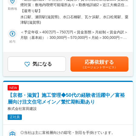
ある仕事です。
煙対策：敷地内喫煙可能場所あり＜勤務地詳細2＞近江大橋店住
◎デザインや空間、自然との共生をモットーにこだわりの建築住
勤務地
■同社の施工品質：
所：滋賀県草津市新浜町394-5 受動喫煙対策：屋内全面禁煙
【最寄り駅】
宅を手掛けています。
同社は検査会社「ホームリサーチ」の検査で、施工精度評価7ラン
水口駅、瀬田駅(滋賀県)、水口石橋駅、瓦ケ浜駅、水口松尾駅、粟
◎1件1件異なる物件のため、とてもおもしろく、ものづくりが好
クの内、上から2番目の「AAランク」を数多く獲得しています。
津駅(滋賀県)
きな方にとってはわくわくする環境です。
その結果「ホームリサーチ」を採用している1,300以上の工務店の
◎完全自由設計のため限りのないデザインに挑戦していただけま
内、上位5％の評価の工務店にしか与えられない評価を得ていま
＜予定年収＞400万円～750万円＜賃金形態＞月給制＜賃金内訳＞
す。
す。また、「ホームリサーチ」が家作りに関して高い技術を持っ
月額（基本給）：300,000円～570,000円＜月給＞300,000円～
給与
た職人を認定する制度「マイスター制度」の基礎の部において、
570,000円＜昇給有無＞有＜残業手当＞有賃金はあくまでも目安
■担当業務：
同社の協力業者である京滋建設が「配筋マイスター」の称号を得
の金額であり、選考を通じて上下する可能性があります。月給(月
当社にて、お客様とのお打ち合わせ～設計・プランニングまで一
ています。こうして工事の品質を公開し、工事の質を高めること
額)は固定手当を含めた表記です。
貫してお任せします。
で、同社は顧客に「信頼」と「安心」を提供し続けています。
応募依頼する
《業務の流れ》
気になる
（エージェントサービス）
▼お客様とのお打ち合わせ
変更の範囲：本文参照
└要望や予算、条件などをヒアリング
▼ヒアリング内容をもとにプランニング・設計（図面作成）
▼施工に向けて関係各所と調整
NEW
【京都・滋賀】施工管理◆50代の経験者活躍中／富裕
※基本的には営業から打合せまで一貫して担当していただきます
が、設計のみじっくり関わりたい方も歓迎です。
層向け注文住宅メイン／繁忙期転勤あり
株式会社富田建設
■業務詳細：：
正社員
＊手掛ける案件は個人からの依頼で注文住宅や貸別荘の設計にな
ります。
＊反響営業なのでお問い合わせいただいたお客様を対応します。
◎当社は主に富裕層向けの邸宅・別荘を手掛けています。
＊月1～2組を対応するイメージです。