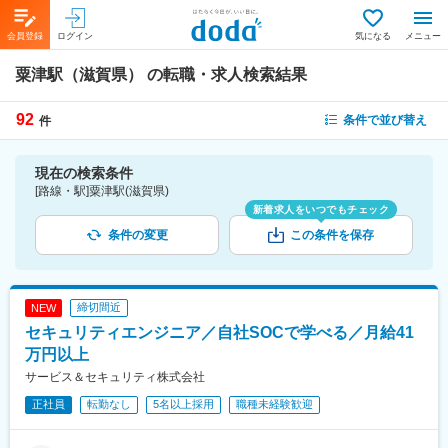
会員登録
ログイン
気になる
メニュー
粟津駅（滋賀県）
の転職・求人検索結果
92
条件で並び替え
件
現在の検索条件
[路線・駅]粟津駅(滋賀県)
新着求人をいつでもチェック
条件の変更
この条件を保存
締切間近
NEW
セキュリティエンジニア／自社SOCで学べる／月給41
万円以上
サービス＆セキュリティ株式会社
正社員
転勤なし
5名以上採用
職種未経験歓迎