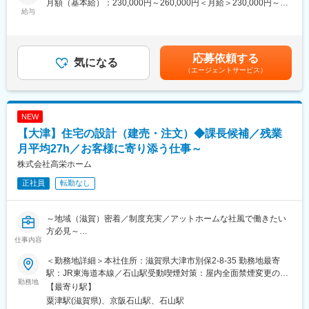
ルームの借上社宅・寮を一定の本人負担のもと、準備します。家
月額（基本給）：230,000円～260,000円＜月給＞230,000円～
（6）医療費適正化対策に関する事項
給与
族帯同者については、社有社宅または借上社宅を一定の本人負担
260,000円＜昇給有無＞有＜残業手当＞有＜給与補足＞※ご経験/年
（7）被扶養者現況確認に関する事項
のもと、準備します。（いずれになるかは会社規定による）
齢/能力等を考慮の上、当社規定により決定いたします■昇給：年1
（8）諸報告書及び統計資料の作成
回（会社規定に基づく）■賞与：年2回（6月、12月）賃金はあく
（9）雇用保険に関する事務
変更の範囲：会社の定める全ての業務／この他、就業規則に従っ
までも目安の金額であり、選考を通じて上下する可能性がありま
応募依頼する
（10）庶務に関する事務
気になる
て出向を命じることがあり、その場合は出向先の定める業務
す。月給(月額)は固定手当を含めた表記です。
（エージェントサービス）
（11）番号制度導入に係るシステム等の対応及び情報連携に関す
る業務
（12）その他健保組合事務に関する事項
基幹システムを通じてデータ取得や資料作成、委託先と連携しな
NEW
がら業務を遂行します。ご経験に応じて上記の業務に従事してい
【大津】住宅の設計（建売・注文）◆課長候補／残業
ただきながら、最終的には全ての業務に関わっていただきます。
月平均27h／お客様に寄り添う仕事～
【出向先情報】
株式会社高栄ホーム
・出向先健康保険組合の組合名：日本電気硝子健康保険組合
正社員
転勤なし
・健康保険組合の事業内容：日本電気硝子の健康保険及び雇用保
険事務業務
～地域（滋賀）密着／制度充実／アットホームな社風で働きたい
変更の範囲：本文参照
方必見～
仕事内容
大津にて幅広く事業を手掛ける総合不動産会社である当社で、設
計職としての業務をお任せします。また将来の課長職候補とし
＜勤務地詳細＞本社住所：滋賀県大津市別保2-8-35 勤務地最寄
て、部下のマネジメントや事業戦略策定も合わせてお願いする予
駅：JR東海道本線／石山駅受動喫煙対策：屋内全面禁煙変更の範
定です。
勤務地
囲：本文参照
【最寄り駅】
■主な業務内容：【変更の範囲：会社の定める業務】
粟津駅(滋賀県)、京阪石山駅、石山駅
・戸建住宅（建売／注文）の設計業務やそれに伴う各業務…設計