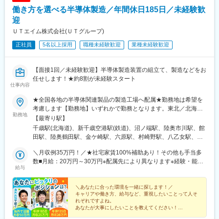
府)、桂川駅(京都府)、祇園四条駅、長岡京駅、大阪駅、大河原駅
働き方を選べる半導体製造／年間休日185日／未経験歓
(京都府)、大阪梅田駅(阪急線)、梅田駅(地下鉄)、天神橋筋六丁目
駅、北新地駅、西梅田駅、中之島駅、中津駅(地下鉄)、淀屋橋駅、
迎
北浜駅(大阪府)、大阪難波駅、心斎橋駅、長堀橋駅、谷町四丁目
ＵＴエイム株式会社(ＵＴグループ)
駅、本町駅、堺筋本町駅、ＪＲ難波駅、新大阪駅、十三駅、野田
正社員
5名以上採用
職種未経験歓迎
業種未経験歓迎
駅(阪神線)、天王寺駅、大阪上本町駅、大正駅(大阪府)、西長堀
駅、四ツ橋駅、西大橋駅、肥後橋駅、京橋駅(大阪府)、西九条駅、
門真市駅、千里中央駅(北大阪急行)、八尾駅、江坂駅、吹田駅(東
【面接1回／未経験歓迎】半導体製造装置の組立て、製造などをお
海道本線)、北千里駅、河内松原駅、守口市駅、堺東駅、高槻駅、
任せします！★約8割が未経験スタート
茨木駅、茨木市駅、明石駅、尼崎駅(東海道本線)、西宮駅(ＪＲ
仕事内容
線)、灘駅、三ノ宮駅、三田駅(兵庫県)、福島駅(大阪環状線)、野田
駅(大阪環状線)、弁天町駅、寺田町駅、桃谷駅、鶴橋駅、玉造駅、
★全国各地の半導体関連製品の製造工場へ配属★勤務地は希望を
森ノ宮駅、大阪城公園駅、桜ノ宮駅、天満駅、守口駅、太子橋今
考慮します【勤務地】いずれかで勤務となります。東北／北海
勤務地
市駅、千林大宮駅、関目高殿駅、野江内代駅、都島駅、南森町
道・青森県・岩手県・宮城県・山形県・福島県関東／栃木県・群
【最寄り駅】
駅、天満橋駅、谷町六丁目駅、谷町九丁目駅、四天王寺前夕陽ケ
馬県・茨城県・埼玉県・千葉県・東京都・神奈川県甲信越・北陸
千歳駅(北海道)、新千歳空港駅(鉄道)、沼ノ端駅、陸奥市川駅、館
丘駅、阿倍野駅(地下鉄)、田辺駅(大阪府)、駒川中野駅、平野駅(関
／山梨県・新潟県・富山県・石川県東海／岐阜県・静岡県・愛知
田駅、陸奥鶴田駅、金ケ崎駅、六原駅、村崎野駅、八乙女駅、青
西本線)、喜連瓜破駅、出戸駅、長原駅(大阪府)、八尾南駅、東三
県・三重県関西／滋賀県・京都府・大阪府・兵庫県中国・四国／
葉山駅、多賀城駅、東白石駅、泉中央駅、酒田駅、羽前大山駅、
国駅、西中島南方駅、中津駅(大阪府・阪急線)、大国町駅、動物園
岡山県・広島県九州／福岡県・長崎県・熊本県・大分県・宮崎
＼月収例35万円！／★社宅家賃100%補助あり！その他も手当多
鶴岡駅、乱川駅、米沢駅、堂島駅、南若松駅、新白河駅、瀬上
前駅、昭和町駅(大阪府)、西田辺駅、長居駅(阪和線)、あびこ駅、
県・鹿児島県【嬉しいポイント】◎社宅完備、社宅家賃100%補助
数■月給：20万円～30万円※配属先により異なります※経験・能力
駅、勝田駅、ひたち野うしく駅、土浦駅、清原地区市民センター
給与
北花田駅、新金岡駅、なかもず駅、ドーム前千代崎駅、松屋町
の配属先多数！◎配属先により、車・バイク通勤OK♪◎U・Iター
等を考慮し当社規定で決定します※月給に加え、残業手当・深夜手
前駅、倉賀野駅、神保原駅、西山名駅、篠塚駅、東宮原駅、越谷
駅、大阪ビジネスパーク駅、蒲生四丁目駅、今福鶴見駅、横堤
ン実績多数。赴任に伴う移動交通費も会社が負担！（規定あり）
当・休日手当等全額支給＜月収例＞北海道千歳市/月収例36万円/日
駅、鷲宮駅、明戸駅、上尾駅、新座駅、狭山ケ丘駅、飯能駅、高
駅、鶴見緑地駅、コスモスクエア駅、大阪港駅、九条駅(大阪府)、
【第三者機関からの高い評価】製造派遣ランキング（2023年オリ
勤・土日祝休み/半導体エンジニア 岩手県北上市/月収例30万円/2
＼あなたに合った環境を一緒に探します！／
坂駅、東我孫子駅、下総橘駅、松尾駅(千葉県)、姉ケ崎駅、久住
キャリアや働き方、給与など、重視したいことって人そ
阿波座駅、緑橋駅、深江橋駅、高井田駅(地下鉄)、長田駅(大阪
コン顧客満足度調査／2023年1月4日）でUTグループが第2位を受
交替・4勤2休/半導体製造装置のメンテナンス 宮城県黒川郡/月収
駅、動物公園駅、初石駅、辰巳駅、越中島駅、一橋学園駅、国会
れぞれですよね。
府)、今里駅(地下鉄)、新深江駅、小路駅、北巽駅、南巽駅、井高
賞！評価項目別「登録・契約のしやすさ」「社内研修」「担当者
例66万円/日勤/半導体製造装置のセットアップ 富山県富山市/月収
議事堂前駅、新富町駅(東京都)、狭間駅、北八王子駅、五反田駅、
あなたが大事にしたいことを教えてください！
野駅、瑞光四丁目駅、だいどう豊里駅、清水駅(大阪府)、新森古市
の対応」「福利厚生」の4項目で2年連続1位！※いずれの配属先
例31万円/日勤/半導体製造装置の組立・検査三重県四日市市/月収
ＵＴエイムで理想の環境を見つけて自分らしく活躍しま
天王洲アイル駅、中河原駅、三鷹駅、大塚駅(東京都)、田端駅、立