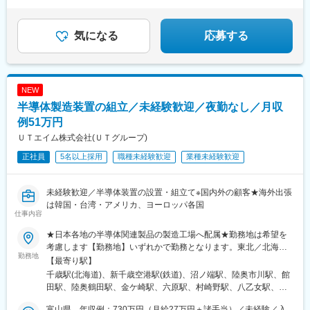
駅、関目成育駅、鴫野駅、花園町駅、岸里駅、玉出駅、住之江公
せんか？
も、受動喫煙対策あり
例30万円/2交替/半導体チップの製造広島県東広島市/月収例24万
飛駅、伊勢原駅、鴨居駅、福浦駅、新横浜駅、新羽駅、新杉田
園駅、扇町駅(大阪府)、恵美須町駅、天下茶屋駅、大阪城北詰駅、
円/4勤4休/半導体ウェハの移動・運搬【入社時の想定年収】年収例
駅、香川駅、川崎駅、小島新田駅、鈴木町駅、相模原駅、南橋本
大阪天満宮駅、新福島駅、海老江駅、御幣島駅、加島駅、淀川
500万円／28歳年収例400万円／24歳年収例300万円／22歳
駅、竜王駅、富士岡駅、東静岡駅、豊岡駅(静岡県)、天竜川駅、大
気になる
応募する
駅、姫島駅、千船駅、樟葉駅、牧野駅(大阪府)、御殿山駅、枚方市
門駅(愛知県)、春日井駅(中央本線)、小牧原駅、間内駅、石浜駅、
駅、光善寺駅、香里園駅、寝屋川市駅、萱島駅、大和田駅(大阪
三河知立駅、新所原駅、下野代駅、伊勢朝日駅、あすなろう四日
府)、古川橋駅、土居駅(大阪府)、滝井駅、千林駅、森小路駅、関
市駅、川原町駅、近鉄四日市駅、暁学園前駅、犀潟駅、北新井
目駅、野江駅、神崎川駅、三条駅(京都府)、七条駅、東福寺駅、西
駅、入善駅、魚津駅、高岡やぶなみ駅、能町口駅、片原町駅(富山
NEW
大路駅、向日町駅、山崎駅(京都府)、神戸駅(兵庫県)、須磨駅、塩
県)、油田駅、越中八尾駅、南富山駅、牛ノ谷駅、日御子駅、大屋
屋駅(兵庫県)、垂水駅、舞子駅、朝霧駅、園田駅、塚口駅(阪急
半導体製造装置の組立／未経験歓迎／夜勤なし／月収
駅、多賀大社前駅、水口駅、石山駅、高宮駅(滋賀県)、野洲駅、大
線)、武庫之荘駅、西宮北口駅、夙川駅、芦屋川駅、岡本駅(兵庫
久保駅(京都府)、向日町駅、西京極駅、十条駅(京都市営)、長岡京
例51万円
県)、御影駅(兵庫県・阪急線)、六甲駅、王子公園駅、春日野道駅
駅、千里丘駅、平林駅(大阪府)、桜島駅、本町駅、大阪港駅、池田
ＵＴエイム株式会社(ＵＴグループ)
(阪急線)、神戸三宮駅(阪急・神戸高速)、武庫川駅、甲子園駅、芦
駅(大阪府)、豊中駅、庄内駅(大阪府)、星ケ丘駅(大阪府)、網干
屋駅(阪神線)、住吉駅(兵庫県・阪神線)、八事駅、京阪山科駅、竹
正社員
5名以上採用
職種未経験歓迎
業種未経験歓迎
駅、笠岡駅、新広駅、矢賀駅、本郷駅(広島県)、八本松駅、西条駅
田駅(京都府)、京都河原町駅、烏丸御池駅、出町柳駅、二条駅、西
(広島県)、小竹駅、新田原駅、羽犬塚駅、東山代駅、新大村駅、西
院駅(阪急線)、丹波橋駅、桂駅、六地蔵駅(京都市営)、北大路駅、
諫早駅、諫早駅、本諫早駅、瀬田駅(熊本県)、湯浦駅、原水駅、三
草津駅(滋賀県)、石山駅、彦根駅、大津京駅、奈良駅、大和西大寺
未経験歓迎／半導体装置の設置・組立て※国内外の顧客★海外出張
里木駅、肥後大津駅、一武駅、新玉名駅、川尻駅(熊本県)、上臼杵
駅、代々木駅、近鉄名古屋駅、上栄町駅、渡辺橋駅、代官山駅、
は韓国・台湾・アメリカ、ヨーロッパ各国
駅、杵築駅、大神駅、中判田駅、鶴崎駅、東中津駅、今津駅(大分
仕事内容
新宿西口駅、東池袋駅、神谷町駅、乃木坂駅、北品川駅、大門駅
県)、隼人駅、大隅横川駅、グリーンスタジアム前駅、加茂宮駅、
(東京都)、青物横丁駅、新橋駅、新御茶ノ水駅、四ツ谷駅、二重橋
門前仲町駅、溜池山王駅、宝町駅(東京都)、大崎広小路駅、大塚駅
★日本各地の半導体関連製品の製造工場へ配属★勤務地は希望を
前駅、末広町駅(東京都)、神保町駅、宝町駅(東京都)、三越前駅、
前駅、市大医学部駅、京急川崎駅、小牧口駅、能町駅、京阪石山
考慮します【勤務地】いずれかで勤務となります。東北／北海
新富町駅(東京都)、銀座駅、中野富士見町駅、新大塚駅、稲荷町駅
勤務地
駅、十条駅(京都府・近鉄線)、摂津市駅、ユニバーサルシティ駅、
道・青森県・岩手県・宮城県・山形県・福島県関東／栃木県・群
【最寄り駅】
(東京都)、越中島駅、新豊洲駅、東京国際クルーズターミナル駅、
阿波座駅、宮原駅、永田町駅、八丁堀駅(東京都)、高輪台駅、巣鴨
馬県・茨城県・埼玉県・千葉県・東京都・神奈川県甲信越・北陸
千歳駅(北海道)、新千歳空港駅(鉄道)、沼ノ端駅、陸奥市川駅、館
西日暮里駅(舎人ライナー)、柴崎駅、府中本町駅、新高島駅、伊勢
新田駅、産業振興センター駅、米島口駅、粟津駅(滋賀県)、上鳥羽
／山梨県・新潟県・富山県・石川県東海／岐阜県・静岡県・愛知
田駅、陸奥鶴田駅、金ケ崎駅、六原駅、村崎野駅、八乙女駅、青
佐木長者町駅、鹿島田駅、富士見町駅(神奈川県)、名鉄名古屋駅、
口駅、西大橋駅
県・三重県関西／滋賀県・京都府・大阪府・兵庫県中国・四国／
葉山駅、多賀城駅、東白石駅、泉中央駅、酒田駅、羽前大山駅、
栄町駅(愛知県)、千種駅、堀田駅(名古屋市営)、新豊田駅、新上挙
岡山県・広島県九州／福岡県・佐賀県・長崎県・熊本県・大分
富山県 年収例：730万円（月給27万円＋諸手当）／未経験／入