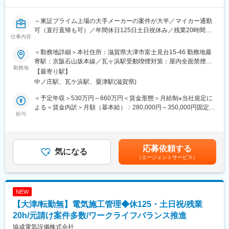
滋賀・白馬は車通勤可能。
～東証プライム上場の大手メーカーの案件が大半／マイカー通勤
可（直行直帰も可）／年間休日125日土日祝休み／残業20時間／
仕事内容
転勤・出張・夜勤なし／滋賀県ワーク・ライフ・バランス推進企
業～
＜勤務地詳細＞本社住所：滋賀県大津市富士見台15-46 勤務地最
寄駅：京阪石山坂本線／瓦ヶ浜駅受動喫煙対策：屋内全面禁煙変
＼当社の特徴！／
勤務地
更の範囲：会社の定める事業所
【最寄り駅】
★滋賀県ワーク・ライフ・バランス推進企業！
中ノ庄駅、瓦ケ浜駅、粟津駅(滋賀県)
└【子育てしやすい職場や男女ともに働きやすい職場づくりに積
極的に取り組む企業】として認定されている証です！
＜予定年収＞530万円～660万円＜賃金形態＞月給制※当社規定に
★プライム上場の大手メーカーとの取引で安定性◎
よる＜賃金内訳＞月額（基本給）：280,000円～350,000円固定残
└滋賀県の工場の案件が多数であり、腰を据えて安定して働けま
給与
業手当/月：76,600円～95,800円（固定残業時間35時間0分/月）超
す！
過した時間外労働の残業手当は追加支給＜月給＞356,600円～
445,800円（一律手当を含む）＜昇給有無＞有＜残業手当＞有＜
■仕事内容：
給与補足＞■昇給：年1回■賞与：年2回（過去実績…3.00月分）賃
応募依頼する
工場内の電気設備の配線を幅広く手掛ける当社にて、電気設備に
気になる
金はあくまでも目安の金額であり、選考を通じて上下する可能性
（エージェントサービス）
関し一気通貫で携わります。
があります。月給(月額)は固定手当を含めた表記です。
・施主との打合せ
・電気設備に関する提案と設計
・現場に電気設備に関する施工監理
NEW
・引き渡し後のアフターメンテナンス
【大津/転勤無】電気施工管理◆休125・土日祝/残業
■案件詳細：
20h/元請け案件多数/ワークライフバランス推進
案件の8割以上が大手製造メーカーの工場の改修・メンテナンスの
協成電気設備株式会社