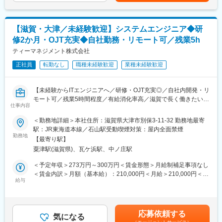
（1）ヒアリング
■当社の魅力：
現在の課題をお伺いし、ご提案をします。
◇世界で指折りの特殊ガラスメーカーです。
※お客様のニーズの具体例
◇多品種のガラス材質とガラス溶融技術、幅広いガラス成形技術
【滋賀・大津／未経験歓迎】システムエンジニア◆研
・システムが老朽化している
を活用して製品の差別化を行い、多くの事業で高いマーケットシ
修2か月・OJT充実◆自社勤務・リモート可／残業5h
・市販システムの機能が業務に合わない
ェアを築いております。
（2）システム発注
ティーマネジメント株式会社
◇特殊ガラス分野においてトップクラスシェアの製品や、他社で
頂いた情報を基に、エンジニアに発注致します。
は類を見ない製品を多数有しております。
正社員
転勤なし
職種未経験歓迎
業種未経験歓迎
（3）エンジニアと調整
納期や仕様などを確認しながら、調整していきます。
変更の範囲：会社の定める全ての業務／この他、就業規則に従っ
エンジニアと商談同席するなど、連携しながら業務を行っていた
て出向を命じることがあり、その場合は出向先の定める業務
【未経験からITエンジニアへ／研修・OJT充実◎／自社内開発・リ
だきます。
モート可／残業5時間程度／有給消化率高／滋賀で長く働きたい方
商談数は月に2回程度となっており、対面商談のほかwebでの商談
仕事内容
におすすめ】
もございます。
＜勤務地詳細＞本社住所：滋賀県大津市別保3-11-32 勤務地最寄
（4）取引先様へ納品
■業務概要：【変更の範囲：会社の定める業務】
駅：JR東海道本線／石山駅受動喫煙対策：屋内全面禁煙
※システム受注から導入後も保守の提案なども行っていただきま
顧客の業務効率化・自動化に向けたシステムの開発・運用をお任
勤務地
す。
【最寄り駅】
せします。
粟津駅(滋賀県)、瓦ケ浜駅、中ノ庄駅
ご入社後は、2ヶ月間の業務研修を受けていただきますので、未経
■組織構成
験の方でも安心してスタートしていただけます。その後はスキル
＜予定年収＞273万円～300万円＜賃金形態＞月給制補足事項なし
２名で構成されております。(係長：40代男性、課長：40代男性)
に応じて業務の幅を広げていくように進めていきます。
＜賃金内訳＞月額（基本給）：210,000円＜月給＞210,000円＜昇
給与
給有無＞有＜残業手当＞有＜給与補足＞※上記は残業代を含まない
■教育体制
■お任せしたい業務詳細：
金額です。■賞与：年3回（1月・5月・9月）※業績連動■昇給：年1
OJTで係長・課長に業務を教えていただきながら、徐々に業務に
データベース管理ソフト『FileMaker』やRPAツールを使ったシス
回■モデル年収システム（開発者）係長入社1年6ヶ月後 年収340
慣れていただきます。使用しているシステムの研修を受けること
テム開発をお任せします。
万（賞与あり、残業無し） システム（管理者）係長→課長代理 入
も可能です。
応募依頼する
顧客のバックオフィス業務を効率化・自動化するためのシステム
気になる
社2年後 年収450万（賞与あり、残業無し）賃金はあくまでも目