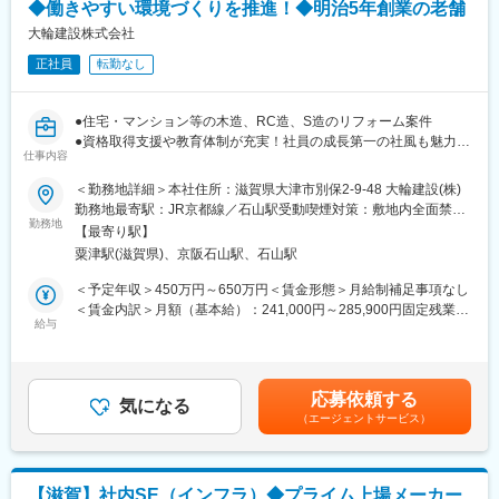
■案件詳細：
◆働きやすい環境づくりを推進！◆明治5年創業の老舗
案件の8割以上が大手製造メーカーの工場の改修・メンテナンスの
大輪建設株式会社
工事で、元請けの案件のため、工期や金額に一定の裁量を持ちな
正社員
転勤なし
がら施工を手掛けることができております！
残り2割の多くは公共工事として学校の改修工事も手掛けていま
す。
●住宅・マンション等の木造、RC造、S造のリフォーム案件
現場は県内の工場や学校の案件のため、腰を据えて働くことがで
●資格取得支援や教育体制が充実！社員の成長第一の社風も魅力◎
きます！
仕事内容
●滋賀県女性活躍推進企業認定制度／二つ星企業として認定
■当社の工事：
＜勤務地詳細＞本社住所：滋賀県大津市別保2-9-48 大輪建設(株)
■業務詳細：
当社の工事は工場内の様々な環境を考慮し、お客様のニーズに応
勤務地最寄駅：JR京都線／石山駅受動喫煙対策：敷地内全面禁煙
住宅・マンション等の木造、RC造、S造のリフォーム案件の施工
勤務地
じた施工が特徴の一つです。
変更の範囲：本文参照
【最寄り駅】
管理
≪工事詳細：各種電気設備配線工事≫
粟津駅(滋賀県)、京阪石山駅、石山駅
・工事管理（工程・安全・品質など）
・高圧受変電設備
・協力会社管理
・低圧電灯動力設備
＜予定年収＞450万円～650万円＜賃金形態＞月給制補足事項なし
・施工図作成（JW-CAD）
・自動制御設備
＜賃金内訳＞月額（基本給）：241,000円～285,900円固定残業手
・積算
給与
・電気通信設備
当/月：56,100円～69,100円（固定残業時間30時間0分/月）超過し
【変更の範囲：会社の定める業務】
・自動火災報知設備
た時間外労働の残業手当は追加支給＜月給＞297,100円～355,000
円（一律手当を含む）＜昇給有無＞有＜残業手当＞有＜給与補足
■担当エリア：
■キャリアアップ：
＞■資格手当3,000円～47,000円（一級建築士47,000円／月）資格
応募依頼する
遠方でも車でほぼ1時間圏内の現場が多いです。社用車有り。
気になる
入社から5年意向を目途に1級電気施工管理技士の資格取得も目指
手当対象資格は25種類。その内3種類の資格を選定可能※条件確認
（エージェントサービス）
していただけます。当社では33歳で取得されている方もおり、年
要（上限額は67,000円／月）賃金はあくまでも目安の金額であ
■お任せしたいこと：
収・キャリアアップだけでなく、市場価値も高めていくことがで
り、選考を通じて上下する可能性があります。月給(月額)は固定手
幅広く案件を受注しているため、ご経験やご希望に応じて現場を
きます！
当を含めた表記です。
お任せいたします。
【滋賀】社内SE（インフラ）◆プライム上場メーカー