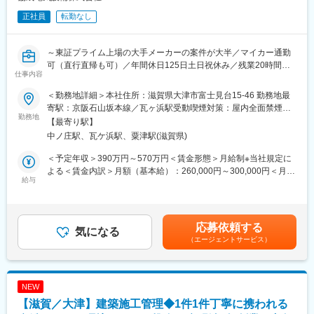
工事で、元請けの案件のため、工期や金額に一定の裁量を持ちな
正社員
転勤なし
がら施工を手掛けることができております！
残り2割の多くは公共工事として学校の改修工事も手掛けていま
す。
～東証プライム上場の大手メーカーの案件が大半／マイカー通勤
現場は県内の工場や学校の案件のため、腰を据えて働くことがで
可（直行直帰も可）／年間休日125日土日祝休み／残業20時間／
きます！
仕事内容
転勤・出張・夜勤なし／滋賀県ワーク・ライフ・バランス推進企
業～
■当社の工事：
＜勤務地詳細＞本社住所：滋賀県大津市富士見台15-46 勤務地最
当社の工事は工場内の様々な環境を考慮し、お客様のニーズに応
寄駅：京阪石山坂本線／瓦ヶ浜駅受動喫煙対策：屋内全面禁煙変
＼当社の特徴！／
勤務地
じた施工が特徴の一つです。
更の範囲：会社の定める事業所
【最寄り駅】
★滋賀県ワーク・ライフ・バランス推進企業！
≪工事詳細：各種電気設備配線工事≫
中ノ庄駅、瓦ケ浜駅、粟津駅(滋賀県)
└【子育てしやすい職場や男女ともに働きやすい職場づくりに積
・高圧受変電設備
極的に取り組む企業】として認定されている証です！
・低圧電灯動力設備
＜予定年収＞390万円～570万円＜賃金形態＞月給制※当社規定に
★プライム上場の大手メーカーとの取引で安定性◎
・自動制御設備
よる＜賃金内訳＞月額（基本給）：260,000円～300,000円＜月給
└滋賀県の工場の案件が多数であり、腰を据えて安定して働けま
給与
・電気通信設備
＞331,100円～382,100円（一律手当を含む）＜昇給有無＞有＜残
す！
・自動火災報知設備
業手当＞有＜給与補足＞※固定残業手当支給の有無は個人の能力に
よる。※固定残業手当有の場合は月、35時間分、～82,100円を支
■仕事内容：
■キャリアアップ：
給 超過した時間外労働の残業手当は追加支給 （※事業場外の場
応募依頼する
工場内の電気設備の配線を幅広く手掛ける当社にて、電気設備に
気になる
入社から5年意向を目途に1級電気施工管理技士の資格取得も目指
合は表記変更されます。）■昇給：年1回■賞与：年2回（過去実
（エージェントサービス）
関し一気通貫で携わります。
していただけます。当社では33歳で取得されている方もおり、年
績…3.00月分）賃金はあくまでも目安の金額であり、選考を通じ
・施主との打合せ
収・キャリアアップだけでなく、市場価値も高めていくことがで
て上下する可能性があります。月給(月額)は固定手当を含めた表記
・電気設備に関する提案と設計
きます！
です。
・現場に電気設備に関する施工監理
NEW
・引き渡し後のアフターメンテナンス
変更の範囲：会社の定める業務
【滋賀／大津】建築施工管理◆1件1件丁寧に携われる