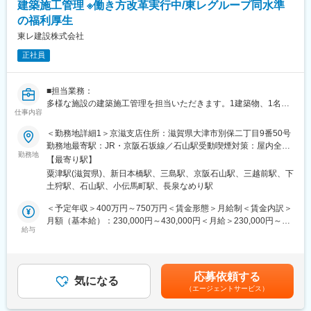
建築施工管理 ※働き方改革実行中/東レグループ同水準
向となります。※経験に応じて一部東レ本体システム部門の可能性
の福利厚生
もございます。
・東レ100％出資、100％東レ出向者からなる260名規模の組織で
東レ建設株式会社
す。
正社員
・東レ本体の情報システム部門（約20名※工場まで合わせると約
60名）と連携して、上流工程（要件定義）からTSCが入ってシス
テムを構築します。
■担当業務：
・役割の違いとしては東レ本体の情報システム部門でシステム導
多様な施設の建築施工管理を担当いただきます。1建築物、1名担
入の可否検討や、予算の検討を行い、システム導入の決定後、実
仕事内容
当（大規模プロジェクトの場合は複数名体制）をしいておりま
務部隊としてTSCがシステム構築や改修を行います。
す。※担当エリアは大阪、京都、兵庫がメインです。マンションが
＜勤務地詳細1＞京滋支店住所：滋賀県大津市別保二丁目9番50号
東レの社内SEとして中途入社をいただく際、TSC配属となること
多く、電車の沿線上の開発が多いです。
勤務地最寄駅：JR・京阪石坂線／石山駅受動喫煙対策：屋内全面
が多く、ここで先ずは実務・実装の経験を積んでいただくことが
◆案件内容（用途）◆共同住宅（公営住宅や、自社開発物件を含
勤務地
禁煙＜勤務地詳細2＞東京本店住所：東京都中央区日本橋本町一丁
一般的です。
【最寄り駅】
む分譲マンション）オフィスビル、福祉・公共施設、医療・研究
目6番5号 ツカモトビル9階勤務地最寄駅：東京メトロ線／三越前
粟津駅(滋賀県)、新日本橋駅、三島駅、京阪石山駅、三越前駅、下
所などの新築・建替え・改修修事をお任せします。（担当する案
駅受動喫煙対策：屋内全面禁煙＜勤務地詳細3＞三島出張所住所：
◆魅力
土狩駅、石山駅、小伝馬町駅、長泉なめり駅
件は、新築と修繕で大まかにチームを分けています）
静岡県駿東郡長泉町中土狩1111番地（4棟3階） 受動喫煙対策：
・創業以来、基礎素材メーカーとして、新分野・新素材の開拓に
◆案件規模◆新築工事は5億円～20億円。工期は1年～2年程度
屋内全面禁煙変更の範囲：会社の定める事業所
＜予定年収＞400万円～750万円＜賃金形態＞月給制＜賃金内訳＞
励み、創業時の『繊維事業』に加えて、『機能化製品事業（フィ
（工期5年の大規模なものもあります）改修修事の場合は5000万
月額（基本給）：230,000円～430,000円＜月給＞230,000円～
ルム、ケミカル、樹脂、さらには電子情報材料）』、『炭素繊維
～1億円、工期は半年～1年程度
給与
430,000円＜昇給有無＞有＜残業手当＞有＜給与補足＞■同社規定
複合材料』、『ライフサイエンス事業（医薬・医療）』『環境・
■キャリアについて：同社は他ゼネコンと比較すると所長登用年齢
により決定■モデル年収年収450万円（26歳／担当／資格なし）年
エンジニアリング事業（水処理・環境と）』いった様々な分野に
が若いことが特徴です。35歳程度で現場所長も経験ができます。
収550万円（30歳／主任／建築施工管理1級）年収700万円（35歳
おいて多くの先端材料、高付加価値製品を創出。
案件規模が大中小様々のため、早期に現場所長にチャレンジでき
／作業所長／建築施工管理技士1級）年収850万円（40歳／工事長
・性別によらない処遇制度の確立、育児休職制度のいち早い導入
応募依頼する
る環境が整っています。
気になる
／建築施工管理技士1級）記載金額は選考を通じて上下する可能性
など、日本企業の先陣を切って働きやすい制度整備を進めてきま
（エージェントサービス）
■働き方改革について：メーカーが母体のため、いわゆる「ゼネコ
があります。月給(月額)は固定手当を含みます。
した。コアレスフレックス、リモートワーク他、仕事と家庭の両
ン」ではなく、働き方の改革も進んでおります。
立支援についての制度（産前産後休暇・育児休職・産後パパ育