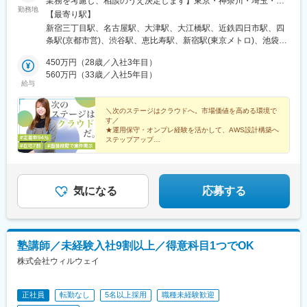
業務を考慮し、相談のうえ決定します】東京・神奈川・埼玉・千
新富町駅(東京都)、銀座駅、中野富士見町駅、新大塚駅、稲荷町駅
勤務地
市駅、千林大宮駅、関目高殿駅、野江内代駅、都島駅、南森町
葉・大阪・兵庫・京都・滋賀・愛知・岐阜・三重・福井の各プロ
【最寄り駅】
(東京都)、越中島駅、新豊洲駅、東京国際クルーズターミナル駅、
駅、天満橋駅、谷町六丁目駅、谷町九丁目駅、四天王寺前夕陽ケ
ジェクト先※リモート（在宅勤務）が全体の7割。フルリモートも
新宿三丁目駅、名古屋駅、大津駅、大江橋駅、近鉄四日市駅、四
西日暮里駅(舎人ライナー)、柴崎駅、府中本町駅、新高島駅、伊勢
丘駅、阿倍野駅(地下鉄)、田辺駅(大阪府)、駒川中野駅、平野駅(関
あります。※U・Ｉターン歓迎！引っ越し費用は全額負担。※転勤
条駅(京都市営)、渋谷駅、恵比寿駅、新宿駅(東京メトロ)、池袋
佐木長者町駅、鹿島田駅、富士見町駅(神奈川県)、名鉄名古屋駅、
西本線)、喜連瓜破駅、出戸駅、長原駅(大阪府)、八尾南駅、東三
なし※遠方へ配属の際は住宅補助を支給 （月4万円 ※社内規定あ
駅、六本木一丁目駅、六本木駅、品川駅、浜松町駅、品川シーサ
栄町駅(愛知県)、千種駅、堀田駅(名古屋市営)、新豊田駅、新上挙
国駅、西中島南方駅、中津駅(大阪府・阪急線)、大国町駅、動物園
り）【プロジェクトエリア】■本社・東京支社／東京都渋谷区千駄
450万円（28歳／入社3年目）
イド駅、天王洲アイル駅、大崎駅、内幸町駅、大手町駅(東京都)、
母駅、豊川稲荷駅、駅前大通駅、知多半田駅、福井駅、九条駅(京
前駅、昭和町駅(大阪府)、西田辺駅、長居駅(阪和線)、あびこ駅、
ヶ谷5丁目31番11号 住友不動産新宿南口ビル 16階⇒東京23区内
560万円（33歳／入社5年目）
御茶ノ水駅、麹町駅、半蔵門駅、市ケ谷駅、東京駅、秋葉原駅、
都府)、五条駅(京都市営)、梅小路京都西駅、墨染駅、洛西口駅、
給与
北花田駅、新金岡駅、なかもず駅、ドーム前千代崎駅、松屋町
を中心に神奈川・埼玉・千葉■大阪支社／大阪市北区中之島2-2-7
竹橋駅、八丁堀駅(東京都)、日本橋駅(東京都)、築地駅、勝どき
長岡天神駅、大阪梅田駅(阪神線)、東梅田駅、なにわ橋駅、なんば
駅、大阪ビジネスパーク駅、蒲生四丁目駅、今福鶴見駅、横堤
中之島セントラルタワー24階⇒大阪を中心に兵庫（神戸市）■京
駅、東銀座駅、京橋駅(東京都)、中野新橋駅、中野駅(東京都)、護
駅(地下鉄)、野田阪神駅、天王寺駅前駅、ドーム前駅、西三荘駅、
駅、鶴見緑地駅、コスモスクエア駅、大阪港駅、九条駅(大阪府)、
都支社／京都市中京区烏丸通四条上ル笋町688 第15長谷ビル4階
＼次のステージはクラウドへ。市場価値を高める環境で
国寺駅、上野駅、門前仲町駅、木場駅(東京都)、豊洲駅、東京テレ
千里中央駅(大阪モノレール)、吹田駅(阪急線)、山陽明石駅、阪神
す／
阿波座駅、緑橋駅、深江橋駅、高井田駅(地下鉄)、長田駅(大阪
⇒京都■大津支社／滋賀県大津市末広町1-1 日本生命大津ビル6階
ポート駅、西日暮里駅、板橋区役所前駅、多摩センター駅、京王
国道駅、岩屋駅(兵庫県)、三宮駅(神戸新交通)、三田本町駅、あす
★運用保守・オンプレ経験を活かして、AWS設計構築へ
府)、今里駅(地下鉄)、新深江駅、小路駅、北巽駅、南巽駅、井高
⇒滋賀■名古屋支社／愛知県名古屋市中村区名駅2-38-2 オーキッ
永山駅、八王子駅、国領駅、府中駅(東京都)、三鷹駅、横浜駅、み
ステップアップ
なろう四日市駅、玉川駅(大阪府)、ＪＲ野江駅、阿倍野駅(阪堺
野駅、瑞光四丁目駅、だいどう豊里駅、清水駅(大阪府)、新森古市
ドビル2階⇒名古屋市内を中心とした愛知・岐阜・福井（福井市）
★面接時に参画候補案件を提示し、入社後の案件ミスマ
なとみらい駅、桜木町駅、関内駅、鶴見駅、保土ケ谷駅、川崎
線)、南田辺駅、針中野駅、今宮戎駅、新今宮駅前駅、松虫駅、鶴
駅、関目成育駅、鴫野駅、花園町駅、岸里駅、玉出駅、住之江公
ッチを防止
■四日市支社／三重県四日市市浜田町12-18 アーク四日市ビル6階
駅、新川崎駅、大船駅、厚木駅、大宮駅(埼玉県)、北大宮駅、千葉
ケ丘駅、長居駅(地下鉄)、トレードセンター前駅、桜島駅、萩ノ茶
★前職給与保証／月給35万円以上／リモート7割／残業
園駅、扇町駅(大阪府)、恵美須町駅、天下茶屋駅、大阪城北詰駅、
⇒三重（四日市）
ニュータウン中央駅、大曽根駅、岩塚駅、金山駅(愛知県)、久屋大
屋駅、塚西駅、聖天坂駅、宮之阪駅、三条京阪駅、鳥羽街道駅、
月10h程度
大阪天満宮駅、新福島駅、海老江駅、御幣島駅、加島駅、淀川
通駅、伏見駅(愛知県)、丸の内駅(愛知県)、栄駅(愛知県)、今池駅
気になる
応募する
東向日駅、ハーバーランド駅、山陽須磨駅、山陽垂水駅、舞子公
駅、姫島駅、千船駅、樟葉駅、牧野駅(大阪府)、御殿山駅、枚方市
(愛知県)、浅間町駅、堀田駅(名鉄線)、豊田市駅、三河豊田駅、上
園駅、香櫨園駅、芦屋駅(東海道本線)、六甲道駅、摩耶駅、三宮駅
駅、光善寺駅、香里園駅、寝屋川市駅、萱島駅、大和田駅(大阪
挙母駅、豊川駅、長山駅、新川駅(愛知県)、半田駅、共和駅、岩倉
(神戸市営)、東鳴尾駅、久寿川駅、御影駅(兵庫県・阪神線)、東別
府)、古川橋駅、土居駅(大阪府)、滝井駅、千林駅、森小路駅、関
駅(愛知県)、刈谷駅、刈谷市駅、大垣駅、西岐阜駅、福井駅(福井
院駅、山科駅、くいな橋駅、丸太町駅(京都市営)、西院駅(京福
目駅、野江駅、神崎川駅、三条駅(京都府)、七条駅、東福寺駅、西
県)、南草津駅、栗東駅、京都駅、烏丸駅、丹波口駅、伏見駅(京都
線)、近鉄丹波橋駅、六地蔵駅(奈良線)、京阪石山駅、京阪大津京
塾講師／未経験入社9割以上／得意科目1つでOK
大路駅、向日町駅、山崎駅(京都府)、神戸駅(兵庫県)、須磨駅、塩
府)、桂川駅(京都府)、祇園四条駅、長岡京駅、大阪駅、大河原駅
駅、新宿駅、国際センター駅、島ノ関駅、溜池山王駅、高輪台
屋駅(兵庫県)、垂水駅、舞子駅、朝霧駅、園田駅、塚口駅(阪急
株式会社ウィルウェイ
(京都府)、大阪梅田駅(阪急線)、梅田駅(地下鉄)、天神橋筋六丁目
駅、虎ノ門駅、永田町駅、岩本町駅、九段下駅、茅場町駅、銀座
線)、武庫之荘駅、西宮北口駅、夙川駅、芦屋川駅、岡本駅(兵庫
駅、北新地駅、西梅田駅、中之島駅、中津駅(地下鉄)、淀屋橋駅、
一丁目駅、新中野駅、京成上野駅、布田駅、高島町駅、馬車道
県)、御影駅(兵庫県・阪急線)、六甲駅、王子公園駅、春日野道駅
北浜駅(大阪府)、大阪難波駅、心斎橋駅、長堀橋駅、谷町四丁目
駅、日本大通り駅、矢場町駅、池下駅、札木駅、新福井駅、東寺
(阪急線)、神戸三宮駅(阪急・神戸高速)、武庫川駅、甲子園駅、芦
正社員
転勤なし
5名以上採用
職種未経験歓迎
駅、本町駅、堺筋本町駅、ＪＲ難波駅、新大阪駅、十三駅、野田
駅、福島駅(大阪府・阪神線)、なんば駅(南海線)、南方駅(大阪