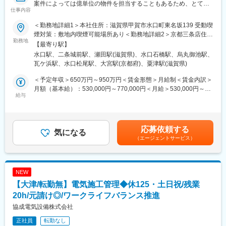
案件によっては億単位の物件を担当することもあるため、とても
仕事内容
やりがいのある仕事です。
■組織構成：
◎大きな開口部や自然を採り込んだ空間造りに好評をいただいて
社長を含め３名で担当しています。
＜勤務地詳細1＞本社住所：滋賀県甲賀市水口町東名坂139 受動喫
おります。
煙対策：敷地内喫煙可能場所あり＜勤務地詳細2＞京都三条店住
◎1件1件異なる物件であるため、ものづくりが好きな方にとって
勤務地
所：京都府京都市中京区三条通油小路東入る塩屋町35 受動喫煙対
【最寄り駅】
はとても面白い環境です。
策：敷地内喫煙可能場所あり＜勤務地詳細3＞近江大橋店住所：滋
水口駅、二条城前駅、瀬田駅(滋賀県)、水口石橋駅、烏丸御池駅、
◎当社は設計から施工管理まで一貫体制であり、各メンバーが強
賀県草津市新浜町394-5 受動喫煙対策：屋内全面禁煙
瓦ケ浜駅、水口松尾駅、大宮駅(京都府)、粟津駅(滋賀県)
い絆で繋がっています。
◎工事計画に基づき、スムーズに作業が行われるよう現場の取り
＜予定年収＞650万円～950万円＜賃金形態＞月給制＜賃金内訳＞
まとめ、監督、その他品質、安全、進捗、コストを適切に管理し
月額（基本給）：530,000円～770,000円＜月給＞530,000円～
てください。
給与
770,000円＜昇給有無＞有＜残業手当＞有賃金はあくまでも目安
◎社員は40代～60代までと落ち着いた年齢で構成されています。
の金額であり、選考を通じて上下する可能性があります。月給(月
◎長く働いて下さる方、歓迎です。
額)は固定手当を含めた表記です。
応募依頼する
＜エリア＞注文住宅は滋賀県や京都市内、貸別荘は長野県白馬村
気になる
（エージェントサービス）
になります。
＜夜間作業や出張＞夜間作業はありません。出張は年に１度ほ
ど。
＜担当現場数＞地域によりますが1人あたり～5件程になります。
NEW
＜直行直帰＞OKです。
【大津/転勤無】電気施工管理◆休125・土日祝/残業
現在施工管理者は３名程で対応しています。
20h/元請け◎/ワークライフバランス推進
◆働き方について：
協成電気設備株式会社
各店繁忙期には有期で出向いてもらうこともございます。
正社員
転勤なし
その際の宿泊先はこちらで用意いたしますのでご安心ください。