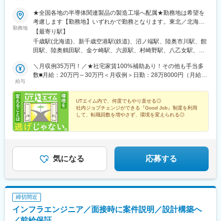
県)、隼人駅、大隅横川駅、グリーンスタジアム前駅、加茂宮駅、
門前仲町駅、溜池山王駅、宝町駅(東京都)、大崎広小路駅、大塚駅
★全国各地の半導体関連製品の製造工場へ配属★勤務地は希望を
前駅、市大医学部駅、京急川崎駅、小牧口駅、能町駅、京阪石山
考慮します【勤務地】いずれかで勤務となります。東北／北海
勤務地
駅、十条駅(京都府・近鉄線)、摂津市駅、ユニバーサルシティ駅、
道・青森県・岩手県・宮城県・山形県・福島県関東／栃木県・群
【最寄り駅】
阿波座駅、宮原駅、永田町駅、八丁堀駅(東京都)、高輪台駅、巣鴨
馬県・茨城県・埼玉県・千葉県・東京都・神奈川県甲信越・北陸
千歳駅(北海道)、新千歳空港駅(鉄道)、沼ノ端駅、陸奥市川駅、館
新田駅、産業振興センター駅、米島口駅、粟津駅(滋賀県)、上鳥羽
／山梨県・新潟県・富山県・石川県東海／岐阜県・静岡県・愛知
田駅、陸奥鶴田駅、金ケ崎駅、六原駅、村崎野駅、八乙女駅、青
口駅、西大橋駅
県・三重県関西／滋賀県・京都府・大阪府・兵庫県中国・四国／
葉山駅、多賀城駅、東白石駅、泉中央駅、酒田駅、羽前大山駅、
岡山県・広島県九州／福岡県・長崎県・熊本県・大分県・宮崎
＼月収例35万円！／★社宅家賃100%補助あり！その他も手当多
鶴岡駅、乱川駅、米沢駅、堂島駅、南若松駅、新白河駅、瀬上
県・鹿児島県【嬉しいポイント】◎社宅完備、社宅家賃100%補助
数■月給：20万円～30万円＜月収例＞日勤：28万8000円（月給23
駅、勝田駅、ひたち野うしく駅、土浦駅、清原地区市民センター
給与
の配属先多数！◎配属先により、車・バイク通勤OK♪◎U・Iター
万円＋各種手当）交替勤：35万円（月給30万円＋各種手当）※配
前駅、倉賀野駅、神保原駅、西山名駅、篠塚駅、東宮原駅、越谷
ン実績多数。赴任に伴う移動交通費も会社が負担！（規定あり）
属先により異なります※経験・能力等を考慮し当社規定で決定しま
駅、鷲宮駅、明戸駅、上尾駅、新座駅、狭山ケ丘駅、飯能駅、高
【第三者機関からの高い評価】製造派遣ランキング（2023年オリ
す※月給に加え、残業手当・深夜手当・休日手当等全額支給【入社
UTエイム内で、何度でもやり直せる◎
坂駅、東我孫子駅、下総橘駅、松尾駅(千葉県)、姉ケ崎駅、久住
社内ジョブチェンジができる『Good Job』制度を利用
コン顧客満足度調査／2023年1月4日）でUTグループが第2位を受
時の想定年収】年収例500万円／28歳年収例400万円／24歳年収
駅、動物公園駅、初石駅、辰巳駅、越中島駅、一橋学園駅、国会
して、転職回数を増やさず、環境を変えられる◎
賞！評価項目別「登録・契約のしやすさ」「社内研修」「担当者
例300万円／22歳
議事堂前駅、新富町駅(東京都)、狭間駅、北八王子駅、五反田駅、
の対応」「福利厚生」の4項目で2年連続1位！※いずれの配属先
■未経験歓迎：研修センターで同期と一緒にスタート！
天王洲アイル駅、中河原駅、三鷹駅、大塚駅(東京都)、田端駅、立
■新生活応援：社宅補助／家具・家電レンタル
も、受動喫煙対策あり
飛駅、伊勢原駅、鴨居駅、福浦駅、新横浜駅、新羽駅、新杉田
駅、香川駅、川崎駅、小島新田駅、鈴木町駅、相模原駅、南橋本
駅、竜王駅、富士岡駅、東静岡駅、豊岡駅(静岡県)、天竜川駅、大
気になる
応募する
門駅(愛知県)、春日井駅(中央本線)、小牧原駅、間内駅、石浜駅、
三河知立駅、新所原駅、下野代駅、伊勢朝日駅、あすなろう四日
市駅、川原町駅、近鉄四日市駅、暁学園前駅、犀潟駅、北新井
駅、入善駅、魚津駅、高岡やぶなみ駅、能町口駅、片原町駅(富山
締切間近
県)、油田駅、越中八尾駅、南富山駅、牛ノ谷駅、日御子駅、大屋
インフラエンジニア／面接時に案件説明／設計構築へ
駅、多賀大社前駅、水口駅、石山駅、高宮駅(滋賀県)、野洲駅、大
久保駅(京都府)、向日町駅、西京極駅、十条駅(京都市営)、長岡京
／前給保証