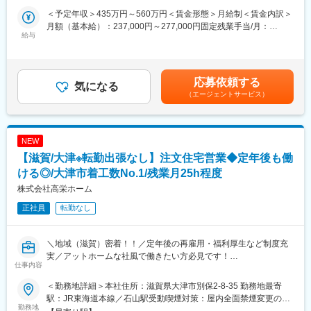
／建築確認申請／電気配線図や外構図の打合せと図面作成／お客
＜予定年収＞435万円～560万円＜賃金形態＞月給制＜賃金内訳＞
様との打合せ及びご提案などの各工程を一貫した対応いただきま
月額（基本給）：237,000円～277,000円固定残業手当/月：
す。
給与
62,700円～106,100円（固定残業時間39時間0分/月）超過した時
・部下のマネジメント、事業戦略策定など
間外労働の残業手当は追加支給＜月給＞299,700円～383,100円
※業務環境：社内にはCADオペレーターが在籍しており、設計業
（一律手当を含む）＜昇給有無＞有＜残業手当＞有＜給与補足＞※
務を効率的・効果的に進められます。業務に集中できる環境で
別途担当物件ごとにインセンティブあり■賞与：年2回（過去実績
応募依頼する
す。
気になる
3ヶ月分）■昇給：あり賃金はあくまでも目安の金額であり、選考
（エージェントサービス）
■配属先情報：設計部門は、係長1名（30代）、主任1名（30
を通じて上下する可能性があります。月給(月額)は固定手当を含め
代）、一般4名（20代1名、60代2名、70代1名）、パート2名、イ
た表記です。
ンテリアコーディネーター3名（20代）の構成です。
■当社の魅力：
NEW
・キャリアアップ制度やジョブローテーション制度を整備してお
【滋賀/大津※転勤出張なし】注文住宅営業◆定年後も働
り、昇給や昇格も公平性高く実施しています。※キャリアアップ制
度…定性評価を半年に一度実施しており、しっかりと給与や 役職
ける◎/大津市着工数No.1/残業月25h程度
に反映しています。自己評価と上長の評価を照らし合わせる為、
株式会社高栄ホーム
より公平性の高い人事評価が可能です。
正社員
転勤なし
・サンクスカードを渡し合ったり、BBQ、ボウリング大会、運動
会などのイベントが充実したアットホームな社風
・地元から愛された会社でお客様感謝祭（出店や芸人さんを呼ん
＼地域（滋賀）密着！！／定年後の再雇用・福利厚生など制度充
での催しなど）を毎年実施
実／アットホームな社風で働きたい方必見です！
■施工品質：当社は検査会社「ホームリサーチ」の検査で、施工精
仕事内容
度評価7ランクの内、上から2番目の「AAランク」を数多く獲得し
大津にて幅広く事業を手掛ける総合不動産会社である当社で、注
ています。その結果「ホームリサーチ」を採用している1,300以上
＜勤務地詳細＞本社住所：滋賀県大津市別保2-8-35 勤務地最寄
文住宅の設計営業をお任せします。
の工務店の内、上位5％の評価の工務店にしか与えられない評価を
駅：JR東海道本線／石山駅受動喫煙対策：屋内全面禁煙変更の範
勤務地
得ています。また、「ホームリサーチ」が家作りに関して高い技