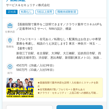
駅、千里丘駅、平林駅(大阪府)、桜島駅、本町駅、大阪港駅、池田
サービス＆セキュリティ株式会社
駅(大阪府)、豊中駅、庄内駅(大阪府)、星ケ丘駅(大阪府)、網干
正社員
転勤なし
5名以上採用
職種未経験歓迎
駅、笠岡駅、新広駅、矢賀駅、本郷駅(広島県)、八本松駅、西条駅
(広島県)、小竹駅、新田原駅、羽犬塚駅、東山代駅、新大村駅、西
諫早駅、諫早駅、本諫早駅、瀬田駅(熊本県)、湯浦駅、原水駅、三
【面接段階で案件をご説明できます／クラウド案件でスキルUPも
里木駅、肥後大津駅、一武駅、新玉名駅、川尻駅(熊本県)、上臼杵
／定着率94％】サーバ、NWの設計、構築
駅、杵築駅、大神駅、中判田駅、鶴崎駅、東中津駅、今津駅(大分
仕事内容
県)、隼人駅、大隅横川駅、グリーンスタジアム前駅、加茂宮駅、
門前仲町駅、溜池山王駅、宝町駅(東京都)、大崎広小路駅、大塚駅
【フルリモート・在宅あり／転勤なし！配属先はお住まいや希望
前駅、市大医学部駅、京急川崎駅、小牧口駅、能町駅、京阪石山
業務を考慮し、相談のうえ決定します】東京・神奈川・埼玉・千
勤務地
駅、十条駅(京都府・近鉄線)、摂津市駅、ユニバーサルシティ駅、
葉・大阪・兵庫・京都・滋賀・愛知・岐阜・三重・福井の各プロ
【最寄り駅】
阿波座駅、宮原駅、永田町駅、八丁堀駅(東京都)、高輪台駅、巣鴨
ジェクト先※リモート（在宅勤務）が全体の7割。フルリモートも
新宿三丁目駅、名古屋駅、大津駅、大江橋駅、近鉄四日市駅、四
新田駅、産業振興センター駅、米島口駅、粟津駅(滋賀県)、上鳥羽
あります。※U・Ｉターン歓迎！引っ越し費用は全額負担。※転勤
条駅(京都市営)、渋谷駅、恵比寿駅、新宿駅(東京メトロ)、池袋
口駅、西大橋駅
なし※遠方へ配属の際は住宅補助を支給 （月4万円 ※社内規定あ
駅、六本木一丁目駅、六本木駅、品川駅、浜松町駅、品川シーサ
り）【プロジェクトエリア】■本社・東京支社／東京都渋谷区千駄
450万円（28歳／入社3年目）
イド駅、天王洲アイル駅、大崎駅、内幸町駅、大手町駅(東京都)、
ヶ谷5丁目31番11号 住友不動産新宿南口ビル 16階⇒東京23区内
560万円（33歳／入社5年目）
御茶ノ水駅、麹町駅、半蔵門駅、市ケ谷駅、東京駅、秋葉原駅、
給与
を中心に神奈川・埼玉・千葉■大阪支社／大阪市北区中之島2-2-7
竹橋駅、八丁堀駅(東京都)、日本橋駅(東京都)、築地駅、勝どき
中之島セントラルタワー24階⇒大阪を中心に兵庫（神戸市）■京
駅、東銀座駅、京橋駅(東京都)、中野新橋駅、中野駅(東京都)、護
都支社／京都市中京区烏丸通四条上ル笋町688 第15長谷ビル4階
★面接段階で案件内容を説明！入社後のミスマッチを防
国寺駅、上野駅、門前仲町駅、木場駅(東京都)、豊洲駅、東京テレ
止
⇒京都■大津支社／滋賀県大津市末広町1-1 日本生命大津ビル6階
ポート駅、西日暮里駅、板橋区役所前駅、多摩センター駅、京王
★在宅勤務約7割／フルリモート案件もあり
⇒滋賀■名古屋支社／愛知県名古屋市中村区名駅2-38-2 オーキッ
永山駅、八王子駅、国領駅、府中駅(東京都)、三鷹駅、横浜駅、み
★クラウド・セキュリティ・上流工程への挑戦も可能
ドビル2階⇒名古屋市内を中心とした愛知・岐阜・福井（福井市）
なとみらい駅、桜木町駅、関内駅、鶴見駅、保土ケ谷駅、川崎
＼案件ガチャの不安なく、納得感を持ってクラウド・上
■四日市支社／三重県四日市市浜田町12-18 アーク四日市ビル6階
駅、新川崎駅、大船駅、厚木駅、大宮駅(埼玉県)、北大宮駅、千葉
流へ進めるインフラエンジニアに！／
⇒三重（四日市）
ニュータウン中央駅、大曽根駅、岩塚駅、金山駅(愛知県)、久屋大