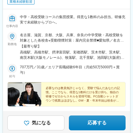
屋駅(阪神線)、住吉駅(兵庫県・阪神線)、八事駅、京阪山科駅、竹
業種未経験歓迎
駅(阪神線)、天王寺駅、大阪上本町駅、大正駅(大阪府)、西長堀
府)、桜川駅(大阪府)、大阪阿部野橋駅、今川駅(大阪府)、今宮駅、
田駅(京都府)、京都河原町駅、烏丸御池駅、出町柳駅、二条駅、西
駅、四ツ橋駅、西大橋駅、肥後橋駅、京橋駅(大阪府)、西九条駅、
新今宮駅、今船駅、粉浜駅、京都市役所前駅、高速神戸駅、須磨
院駅(阪急線)、丹波橋駅、桂駅、六地蔵駅(京都市営)、北大路駅、
門真市駅、千里中央駅(北大阪急行)、八尾駅、江坂駅、吹田駅(東
寺駅、神戸三宮駅(阪神)、鳴尾・武庫川女子大前駅、尾頭橋駅、四
草津駅(滋賀県)、石山駅、彦根駅、大津京駅、奈良駅、大和西大寺
中学・高校受験コースの集団授業。得意な1教科のみ担当。研修充
海道本線)、北千里駅、河内松原駅、守口市駅、堺東駅、高槻駅、
宮駅、西大路三条駅、桃山御陵前駅、六地蔵駅(京阪線)、粟津駅
駅、代々木駅、近鉄名古屋駅、上栄町駅、渡辺橋駅、代官山駅、
実で未経験からプロへ。
茨木駅、茨木市駅、明石駅、尼崎駅(東海道本線)、西宮駅(ＪＲ
(滋賀県)、近江神宮前駅
仕事内容
新宿西口駅、東池袋駅、神谷町駅、乃木坂駅、北品川駅、大門駅
線)、灘駅、三ノ宮駅、三田駅(兵庫県)、福島駅(大阪環状線)、野田
(東京都)、青物横丁駅、新橋駅、新御茶ノ水駅、四ツ谷駅、二重橋
駅(大阪環状線)、弁天町駅、寺田町駅、桃谷駅、鶴橋駅、玉造駅、
名古屋、滋賀、京都、大阪、兵庫、奈良の中学受験・高校受験を
前駅、末広町駅(東京都)、神保町駅、宝町駅(東京都)、三越前駅、
森ノ宮駅、大阪城公園駅、桜ノ宮駅、天満駅、守口駅、太子橋今
対象とした各校舎※受動喫煙対策：屋内完全禁煙■愛知県／名古屋
新富町駅(東京都)、銀座駅、中野富士見町駅、新大塚駅、稲荷町駅
勤務地
市駅、千林大宮駅、関目高殿駅、野江内代駅、都島駅、南森町
市■滋賀県／近江八幡市／栗東市／守山市／草津市／大津市■京都
【最寄り駅】
(東京都)、越中島駅、新豊洲駅、東京国際クルーズターミナル駅、
駅、天満橋駅、谷町六丁目駅、谷町九丁目駅、四天王寺前夕陽ケ
府／宇治市／京田辺市／京都市／相楽郡／長岡京市／木津川市■大
高槻駅、高槻市駅、摂津富田駅、彩都西駅、茨木市駅、茨木駅、
西日暮里駅(舎人ライナー)、柴崎駅、府中本町駅、新高島駅、伊勢
丘駅、阿倍野駅(地下鉄)、田辺駅(大阪府)、駒川中野駅、平野駅(関
阪府／茨木市／河内長野市／岸和田市／交野市／高槻市／堺市／
南茨木駅(大阪モノレール)、牧落駅、北千里駅、池田駅(大阪府)、
佐木長者町駅、鹿島田駅、富士見町駅(神奈川県)、名鉄名古屋駅、
西本線)、喜連瓜破駅、出戸駅、長原駅(大阪府)、八尾南駅、東三
守口市／松原市／寝屋川市／吹田市／摂津市／泉佐野市／泉大津
石橋阪大前駅、岡町駅、少路駅、千里中央駅(北大阪急行)、豊中
栄町駅(愛知県)、千種駅、堀田駅(名古屋市営)、新豊田駅、新上挙
国駅、西中島南方駅、中津駅(大阪府・阪急線)、大国町駅、動物園
市／大阪狭山市／大阪市／大東市／池田市／東大阪市／藤井寺市
707万円／31歳／エリア長職経験6年目（月給50万5000円＋賞
駅、緑地公園駅、服部天神駅、山田駅(大阪府・阪急線)、南千里
母駅、豊川稲荷駅、駅前大通駅、知多半田駅、福井駅、九条駅(京
前駅、昭和町駅(大阪府)、西田辺駅、長居駅(阪和線)、あびこ駅、
／八尾市／富田林市／豊中市／枚方市／箕面市／門真市／和泉市■
与）
駅、豊津駅(大阪府)、千里丘駅、上新庄駅、新大阪駅、十三駅、御
都府)、五条駅(京都市営)、梅小路京都西駅、墨染駅、洛西口駅、
給与
北花田駅、新金岡駅、なかもず駅、ドーム前千代崎駅、松屋町
兵庫県／芦屋市／神戸市／西宮市／川西市／尼崎市／宝塚市■奈良
幣島駅、南森町駅、樟葉駅、長尾駅(大阪府)、枚方公園駅、枚方市
長岡天神駅、大阪梅田駅(阪神線)、東梅田駅、なにわ橋駅、なんば
駅、大阪ビジネスパーク駅、蒲生四丁目駅、今福鶴見駅、横堤
県／橿原市／香芝市／桜井市／生駒市／大和郡山市／大和高田市
駅、交野市駅、星田駅、香里園駅、寝屋川市駅、大日駅、守口
駅(地下鉄)、野田阪神駅、天王寺駅前駅、ドーム前駅、西三荘駅、
駅、鶴見緑地駅、コスモスクエア駅、大阪港駅、九条駅(大阪府)、
／大和市／天理市／奈良市／北葛城郡〈配属は希望を考慮して決
必要なのは教員免許じゃなく、受験で悩んだあなたの記
駅、四条畷駅、住道駅、野江駅、今福鶴見駅、都島駅、京橋駅(大
千里中央駅(大阪モノレール)、吹田駅(阪急線)、山陽明石駅、阪神
憶。ここでなら、得意な1教科だけを受け持ち、独自の
阿波座駅、緑橋駅、深江橋駅、高井田駅(地下鉄)、長田駅(大阪
定〉どの校舎に配属となるかは、希望を考慮しながら、各校舎の
阪府)、海老江駅、西大橋駅、大阪上本町駅、大阪阿部野橋駅、帝
国道駅、岩屋駅(兵庫県)、三宮駅(神戸新交通)、三田本町駅、あす
研修でゼロからスキルを習得可能。PC自動シャットダ
府)、今里駅(地下鉄)、新深江駅、小路駅、北巽駅、南巽駅、井高
人員配置も加味して決定していきます。「働きたい街がある方」
塚山駅、平野駅(地下鉄)、あびこ駅、南田辺駅、新石切駅、河内山
ウンで残業はほぼなし。GW・夏・年末年始は校舎がク
なろう四日市駅、玉川駅(大阪府)、ＪＲ野江駅、阿倍野駅(阪堺
野駅、瑞光四丁目駅、だいどう豊里駅、清水駅(大阪府)、新森古市
や、「地元からあまり離れたくない方」はぜひ面接の際にお教え
ローズし、大型連休も取得可能。転勤もありません◎
本駅、近鉄八尾駅、河内松原駅、藤井寺駅、富田林西口駅、金剛
線)、南田辺駅、針中野駅、今宮戎駅、新今宮駅前駅、松虫駅、鶴
駅、関目成育駅、鴫野駅、花園町駅、岸里駅、玉出駅、住之江公
ください。※受動喫煙対策制度あり：社内禁煙■事業所一覧大阪
駅、河内長野駅、大小路駅、三国ケ丘駅(大阪府)、北花田駅、中百
ケ丘駅、長居駅(地下鉄)、トレードセンター前駅、桜島駅、萩ノ茶
園駅、扇町駅(大阪府)、恵美須町駅、天下茶屋駅、大阪城北詰駅、
府・京都府・奈良県・滋賀県・兵庫県・愛知県の各地にあり
舌鳥駅、津久野駅、鳳駅、北野田駅、泉ケ丘駅、光明池駅、泉大
屋駅、塚西駅、聖天坂駅、宮之阪駅、三条京阪駅、鳥羽街道駅、
大阪天満宮駅、新福島駅、海老江駅、御幣島駅、加島駅、淀川
津駅、和泉中央駅、岸和田駅、宝塚駅、山本駅(兵庫県)、逆瀬川
気になる
応募する
東向日駅、ハーバーランド駅、山陽須磨駅、山陽垂水駅、舞子公
駅、姫島駅、千船駅、樟葉駅、牧野駅(大阪府)、御殿山駅、枚方市
駅、甲東園駅、西宮北口駅、西宮駅(ＪＲ線)、さくら夙川駅、鳴
園駅、香櫨園駅、芦屋駅(東海道本線)、六甲道駅、摩耶駅、三宮駅
駅、光善寺駅、香里園駅、寝屋川市駅、萱島駅、大和田駅(大阪
尾・武庫川女子大前駅、芦屋駅(阪神線)、摂津本山駅、御影駅(兵