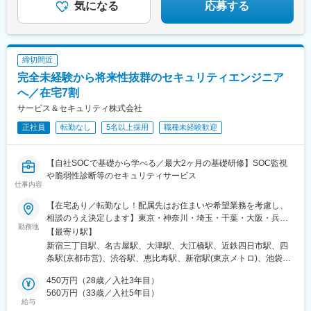
通駅、伏見駅(愛知県)、丸の内駅(愛知県)、栄駅(愛知県)、今池駅
気になる
応募する
(愛知県)、浅間町駅、堀田駅(名鉄線)、豊田市駅、三河豊田駅、上
挙母駅、豊川駅、長山駅、新川駅(愛知県)、半田駅、共和駅、岩倉
駅(愛知県)、刈谷駅、刈谷市駅、大垣駅、西岐阜駅、福井駅(福井
県)、南草津駅、栗東駅、京都駅、烏丸駅、丹波口駅、伏見駅(京都
締切間近
府)、桂川駅(京都府)、祇園四条駅、長岡京駅、大阪駅、大河原駅
完全未経験から将来性抜群のセキュリティエンジニア
(京都府)、大阪梅田駅(阪急線)、梅田駅(地下鉄)、天神橋筋六丁目
駅、北新地駅、西梅田駅、中之島駅、中津駅(地下鉄)、淀屋橋駅、
へ／在宅7割
北浜駅(大阪府)、大阪難波駅、心斎橋駅、長堀橋駅、谷町四丁目
サービス＆セキュリティ株式会社
駅、本町駅、堺筋本町駅、ＪＲ難波駅、新大阪駅、十三駅、野田
正社員
転勤なし
5名以上採用
職種未経験歓迎
駅(阪神線)、天王寺駅、大阪上本町駅、大正駅(大阪府)、西長堀
駅、四ツ橋駅、西大橋駅、肥後橋駅、京橋駅(大阪府)、西九条駅、
門真市駅、千里中央駅(北大阪急行)、八尾駅、江坂駅、吹田駅(東
【自社SOCで基礎から学べる／最大2ヶ月の基礎研修】SOC監視
海道本線)、北千里駅、河内松原駅、守口市駅、堺東駅、高槻駅、
や脆弱性診断等のセキュリティサービス
茨木駅、茨木市駅、明石駅、尼崎駅(東海道本線)、西宮駅(ＪＲ
仕事内容
線)、灘駅、三ノ宮駅、三田駅(兵庫県)、福島駅(大阪環状線)、野田
駅(大阪環状線)、弁天町駅、寺田町駅、桃谷駅、鶴橋駅、玉造駅、
【在宅あり／転勤なし！配属先はお住まいや希望業務を考慮し、
森ノ宮駅、大阪城公園駅、桜ノ宮駅、天満駅、守口駅、太子橋今
相談のうえ決定します】東京・神奈川・埼玉・千葉・大阪・兵
勤務地
市駅、千林大宮駅、関目高殿駅、野江内代駅、都島駅、南森町
庫・京都・滋賀・愛知・岐阜・三重・福井の各プロジェクト先※リ
【最寄り駅】
駅、天満橋駅、谷町六丁目駅、谷町九丁目駅、四天王寺前夕陽ケ
モートワーク（在宅勤務）が全体の7割。フルリモート案件もあり
新宿三丁目駅、名古屋駅、大津駅、大江橋駅、近鉄四日市駅、四
丘駅、阿倍野駅(地下鉄)、田辺駅(大阪府)、駒川中野駅、平野駅(関
ます。※U・Ｉターン歓迎！引っ越し費用は全額負担します。※転
条駅(京都市営)、渋谷駅、恵比寿駅、新宿駅(東京メトロ)、池袋
西本線)、喜連瓜破駅、出戸駅、長原駅(大阪府)、八尾南駅、東三
勤なし※遠方へ配属の際は住宅補助を支給 （月4万円 ※社内規定あ
駅、六本木一丁目駅、六本木駅、品川駅、浜松町駅、品川シーサ
国駅、西中島南方駅、中津駅(大阪府・阪急線)、大国町駅、動物園
り）！【プロジェクトエリア】■本社・東京支社／東京都渋谷区千
450万円（28歳／入社3年目）
イド駅、天王洲アイル駅、大崎駅、内幸町駅、大手町駅(東京都)、
前駅、昭和町駅(大阪府)、西田辺駅、長居駅(阪和線)、あびこ駅、
駄ヶ谷5丁目31番11号 住友不動産新宿南口ビル 16階⇒東京23区
560万円（33歳／入社5年目）
御茶ノ水駅、麹町駅、半蔵門駅、市ケ谷駅、東京駅、秋葉原駅、
給与
北花田駅、新金岡駅、なかもず駅、ドーム前千代崎駅、松屋町
内を中心に神奈川・埼玉・千葉■大阪支社／大阪市北区中之島2-2-
竹橋駅、八丁堀駅(東京都)、日本橋駅(東京都)、築地駅、勝どき