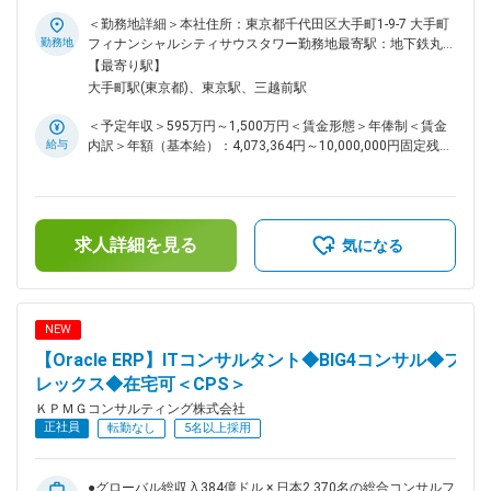
の実現支援をお任せ ●圧倒的な人材投資 × 多様なキャリアパス
https://home.kpmg/jp/ja/home/services/advisory/managem
を支える評価制度 ●フレックス/男性育休取得率93%/働く場所
＜勤務地詳細＞本社住所：東京都千代田区大手町1-9-7 大手町
ent-consulting/powered-enterprise.html 変更の範囲：会社の定
の複数選択肢等で柔軟な働き方が可能 KPMGグローバルの様々
勤務地
フィナンシャルシティサウスタワー勤務地最寄駅：地下鉄丸ノ
める業務
な領域の専門家と協業して、付加価値の高いサービスを提供
内線／大手町駅受動喫煙対策：屋内全面禁煙変更の範囲：会社
【最寄り駅】
し、クライアントのDX・業務変革の実現支援をお任せいたし
の定める事業所（リモートワーク含む）
大手町駅(東京都)、東京駅、三越前駅
ます。 ■業務内容： Dynamics365に関する以下の業務をお任
せいたします。 ・デモを通したクライアントニーズの把握と
＜予定年収＞595万円～1,500万円＜賃金形態＞年俸制＜賃金
提案 ・DX・業務改革の基本構想策定 ・要件定義、パラメータ
給与
内訳＞年額（基本給）：4,073,364円～10,000,000円固定残業
設定 ・アドオン機能の設計、受入テスト（開発はオフショア
手当/月：139,553円～230,518円（固定残業時間50時間0分/
開発拠点を想定） ・テスト、移行、およびトレーニング ・新
月）超過した時間外労働の残業手当は追加支給＜月額＞
業務・新システムの定着化、および継続的な変革の支援 ・プ
479,000円～1,063,851円（12分割）（一律手当を含む）＜昇
ロジェクト管理、チェンジマネジメント ■プロジェクト事例：
給有無＞有＜残業手当＞有＜給与補足＞賞与別途あり賃金はあ
https://recruit.kpmg-
求人詳細を見る
くまでも目安の金額であり、選考を通じて上下する可能性があ
気になる
consulting.jp/work/managementconsulting/case-study04 ■
ります。月給(月額)は固定手当を含めた表記です。
本ポジションの魅力： ・目指すのはあくまでも「クライアン
トの業務改革とDXの成功、および持続的な成長を支援するパ
ートナー」です。業務起点でアプローチするので、業務×ITコ
NEW
ンサルタントとしての経験を積める ・D365はSaaS ERP/CRM
【Oracle ERP】ITコンサルタント◆BIG4コンサル◆フ
市場でシェアを堅調に伸ばしており今後の成長も期待できま
す。専門性をつけることで今後のマーケットにおいて強みをつ
レックス◆在宅可＜CPS＞
けることができます。 また、SAP, Oracle ERP Cloud,
ＫＰＭＧコンサルティング株式会社
ServiceNowなどにも対応していますので、希望される方はス
正社員
転勤なし
5名以上採用
キルの幅を広げて頂くことが可能 ■参考情報
https://home.kpmg/jp/ja/home/services/advisory/managem
ent-consulting/powered-enterprise.html ■おすすめポイント ・
●グローバル総収入384億ドル × 日本2,370名の総合コンサルフ