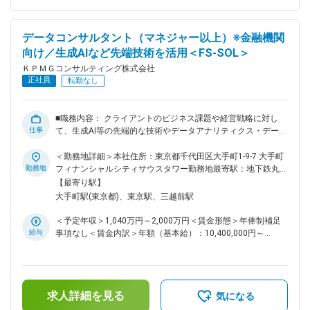
サービスの開発。オファリングの整備 ※別枠記載の必須条件と
併せて以下いずれかが必須 ・金融業界、もしくはコンサルテ
ィング業界でのプロジェクト管理経験 ・データガバナンスや
データコンサルタント（マネジャー以上）※金融機関
AI、クラウド、IoT、ブロックチェーン、Agile/DevOps等の知
向け／生成AIなど先端技術を活用＜FS-SOL＞
見・経験 ・経営戦略・中中期経営計画のの案・策定、システ
ム企画、デジタル企画等の企画画案・投資計画の策定経験 ・
ＫＰＭＧコンサルティング株式会社
金融機関における業務プロセス改革、業務統合支援の経験 ・
正社員
転勤なし
金融機関における経営企画、営業企画、事務企画、経理など企
画部門の 変更の範囲：会社の定める業務
■職務内容： クライアントのビジネス課題や経営戦略に対し
仕事
て、生成AI等の先端的な技術やデータアナリティクス・データ
マネジメントに係る専門性を活かし、他の専門性を有するチー
ムとも協業しながら、最適なソリューションを提案・実行する
＜勤務地詳細＞本社住所：東京都千代田区大手町1-9-7 大手町
コンサルタントです。 最新のテクノロジーやソリューション
勤務地
フィナンシャルシティサウスタワー勤務地最寄駅：地下鉄丸ノ
を活用した金融機関のトランスフォーメーション実現に向けた
内線／大手町駅受動喫煙対策：屋内全面禁煙変更の範囲：会社
【最寄り駅】
方向性を示すと共に、クライアントに寄り添いながら実際のプ
の定める事業所（リモートワーク含む）
大手町駅(東京都)、東京駅、三越前駅
ロジェクトを遂行していただきます。 ■具体的な案件例： ・
クライアントのビジネス戦略／デジタル戦略やデータ活用の現
＜予定年収＞1,040万円～2,000万円＜賃金形態＞年俸制補足
状を把握、課題・ニーズを明確化し、データ戦略の策定を支援
給与
事項なし＜賃金内訳＞年額（基本給）：10,400,000円～
・データ戦略を実現するためのデータアーキテクチャ・データ
20,000,000円＜月額＞866,666円～1,666,666円（12分割）＜
基盤の立案・実現を支援。あわせて、その運用を確実にするた
昇給有無＞有＜残業手当＞無＜給与補足＞※給与詳細は経験・
めのデータマネジメントの実現を支援 ・先進的な生成AI活用
能力・前職給与等を踏まえて決定します。■昇給：年1回■賞
にかかる実証実験と実用化に向けた支援（チャレンジングな取
与：年1回賃金はあくまでも目安の金額であり、選考を通じて
り組みとして複数メディア等でも取り上げられています） ・
求人詳細を見る
上下する可能性があります。月給(月額)は固定手当を含めた表
気になる
金融データ活用推進協会における金融生成AIガイドライン策定
記です。