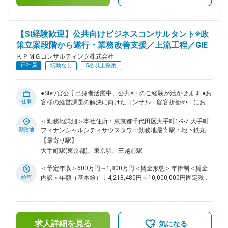
カスタマーエクスペリエンス向上に向けたガバナンス構築アプ
記です。
ローチ ・新たな顧客接点としてのメタバースの活用 ■役割お
よび責任： ＜マネジャー／シニアマネジャー＞ （1）プロジ
ェクトやサービスアセット開発・整備におけるスケジュール、
【SI経験歓迎】公共向けビジネスコンサルタント※政
要員、予算、成果物、およびスコープの管理 （2）プロジェク
策立案段階から遂行・業務改善支援／上流工程／GIE
トアプローチや方針検討、コンサルタント、シニアコンサルタ
ントへの作業指示・レビュー （3）クライアントのマネジメン
ＫＰＭＧコンサルティング株式会社
ト層に対する新規案件受注に向けた提案活動 （4）サービスア
正社員
転勤なし
5名以上採用
セットの開発・整備のリード （5）自身の専門分野における
Thought Leadershipの発揮、社内外への情報発信 （6）クロス
ファンクション、クロスボーダーのネットワーク活用による社
●SIer/官公庁出身者活躍中、公共×ITのご経験が活かせます ●お
内外人脈構築 （7）クライアントとの長期的信頼関係構築
仕事
客様の経営課題の解決に向けたコンサル・顧客折衝やITにおけ
（8）ビジネスアナリスト、コンサルタント、シニアコンサル
る上流工程を経験していきたい方向け ●入社後のフォロー体制
タントの指導・育成 変更の範囲：会社の定める業務
◎中途入社のほとんどがコンサル未経験です ■本ポジションに
＜勤務地詳細＞本社住所：東京都千代田区大手町1-9-7 大手町
ついて： 世界154国の監査、税務、アドバイザリーサービスを
勤務地
フィナンシャルシティサウスタワー勤務地最寄駅：地下鉄丸ノ
提供するプロフェッショナルファームのグローバルネットワー
内線／大手町駅受動喫煙対策：屋内全面禁煙変更の範囲：会社
【最寄り駅】
クを有するKPMGグループの強みを生かしたコンサルティング
の定める事業所（リモートワーク含む）
大手町駅(東京都)、東京駅、三越前駅
会社である当社にて、公共領域の政策実現に向けた流れの各段
階ごとに以下のような案件・サービスに係るプロジェクトの獲
＜予定年収＞600万円～1,800万円＜賃金形態＞年俸制＜賃金
得及び遂行・管理を行います。 ■業務内容： ・政策立案段階…
給与
内訳＞年額（基本給）：4,218,480円～10,000,000円固定残業
各種調査研究、事業評価、実証実験推進支援 ・政策遂行段階…
手当/月：144,383円～230,518円（固定残業時間50時間0分/
・IT関連（構想策定、要件定義、工程管理） ・リスクマネジ
月）超過した時間外労働の残業手当は追加支給＜月額＞
メント関連（サイバーセキュリティ対策） ・デジタル関連
495,923円～1,063,851円（12分割）（一律手当を含む）＜昇
（RPA活用、AI活用） ・地方創生関連（スマートシティ、健
給有無＞有＜残業手当＞有＜給与補足＞※給与詳細は経験・能
康・医療・介護、教育、スポーツ等） いわゆるシンクタンク
求人詳細を見る
力・前職給与等を踏まえて決定■昇給：年1回 ■賞与：年1回 賃
気になる