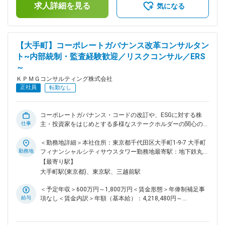
スクマネジメント態勢構築・高度化支援 ・取締役会実効性評
求人詳細を見る
給（年1回） ■賞与（年1回） 賃金はあくまでも目安の金額で
気になる
価 ・監査委員会（監査役会）実効性評価 ■想定職位： コンサ
あり、選考を通じて上下する可能性があります。月給(月額)は
ルタント～シニアマネージャー ■役割・責任： 【コンサルタ
固定手当を含めた表記です。
ント／シニアコンサルタント】 ・プロジェクトで定められた
スコープ、成果物に基づいたタスクの確実な遂行 ・適切なタ
【大手町】コーポレートガバナンス改革コンサルタン
イミングで上位者とコミュニケーションを図りながら、ガバナ
ト~内部統制・監査経験歓迎／リスクコンサル／ERS
ンス・リスク管理等の領域における専門性や経験等を活かした
～
創意工夫に基づくアウトプット ・自身の専門性・経験を踏ま
えた、クライアントの課題に合わせた各種提案 ・下位メンバ
ＫＰＭＧコンサルティング株式会社
ーに対する指導・助言 【マネジャー以上】 ・プロジェクトの
正社員
転勤なし
組成、遂行、クロージングまでの一連のマネジメント ・作業
タスク・スケジュールを自ら起案し、クライアント期待値やチ
ームとしてのパフォーマンス等を見極め、成果物の品質確保
コーポレートガバナンス・コードの改訂や、ESGに対する株
・ConsultantおよびSenior Consultantへの作業指示・品質レ
仕事
主・投資家をはじめとする多様なステークホルダーの関心の高
ビュー ・新規案件受注に向けた提案活動（提案書構想・作
まり等、企業におけるガバナンスの高度化は最優先の対応事項
成、見積もり、プレゼン） ・ガバナンス・リスク管理領域に
となっています。単に形だけの改革ではなく、自社のパーパス
＜勤務地詳細＞本社住所：東京都千代田区大手町1-9-7 大手町
おける専門性や経験等を活かした下位メンバーの指導・育成、
や長期ビジョン、 中長期戦略の実現を支える実効性の高いガ
勤務地
フィナンシャルシティサウスタワー勤務地最寄駅：地下鉄丸ノ
チームの成長への貢献 変更の範囲：会社の定める業務
バナンスの構築にむけて、機関設計の変更や、グローバルガバ
内線／大手町駅受動喫煙対策：屋内全面禁煙変更の範囲：会社
【最寄り駅】
ナンス態勢の構築、会社法内部統制の整備やリスクマネジメン
の定める事業所（リモートワーク含む）
大手町駅(東京都)、東京駅、三越前駅
ト態勢構築等、ガバナンスに係る幅広い支援を行っていきま
す。 ■プロジェクト事例： ・機関設計変更支援 ・任意の委員
＜予定年収＞600万円～1,800万円＜賃金形態＞年俸制補足事
会設置支援 ・コーポレートガバナンス・コードフィットギャ
給与
項なし＜賃金内訳＞年額（基本給）：4,218,480円～
ップ分析・改善支援 ・コーポレートガバナンスの個別テーマ
10,000,000円固定残業手当/月：144,383円～237,820円（固
に係る改善支援 （取締役会運営、取締役会付議基準見直し
定残業時間50時間0分/月）超過した時間外労働の残業手当は
等） ・監査委員会（監査役会）高度化支援 ・グループガバナ