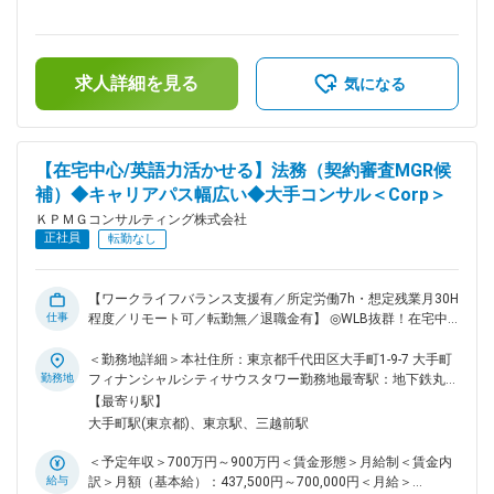
手当/月：121,325円～264,500円（固定残業時間50時間0分/
ビジネスストラテジーと併せて検討し、注力ビジネステーマや
月）超過した時間外労働の残業手当は追加支給＜月額＞
注力テクノロジーの戦略を立案します。並行して、エマージン
479,000円～1,000,000円（12分割）（一律手当を含む）＜昇
グテックを活用したブランド戦略・チャネル戦略を立案し、プ
給有無＞有＜残業手当＞有＜給与補足＞※給与詳細は経験・能
ロモーションを実施。プレゼンスの向上やエミネンスの確立を
求人詳細を見る
力・前職給与等を踏まえて決定します。■昇給：年1回 ■賞与：
気になる
目指します。 ◆エマージングテック・イネーブルメント： 新
年1回賃金はあくまでも目安の金額であり、選考を通じて上下
しい技術やコンセプト、手法、製品等のエマージングテックの
する可能性があります。月給(月額)は固定手当を含めた表記で
活用を主軸としながらも、ビジョンやシナリオの独創性・革新
す。
性・先進性等を踏まえて、あらゆるテクノロジーを用いたソリ
【在宅中心/英語力活かせる】法務（契約審査MGR候
ューションを多角的にアイディエーションします。その後、ア
補）◆キャリアパス幅広い◆大手コンサル＜Corp＞
イディアを実現するための具体的なアーキテクチャやアルゴリ
ズム、手法等を検討しながらプロトタイプし、クライアントに
ＫＰＭＧコンサルティング株式会社
次の一手を想起させることを目指します。 変更の範囲：当社
正社員
転勤なし
の指定する業務
【ワークライフバランス支援有／所定労働7h・想定残業月30H
仕事
程度／リモート可／転勤無／退職金有】 ◎WLB抜群！在宅中
心・育児支援制度やフレックス制度有 ◎グローバルコンサル
ファームの日本法人グループ ■業務内容： 実務の中核人材と
＜勤務地詳細＞本社住所：東京都千代田区大手町1-9-7 大手町
して、管理職のサポートを受けながら、以下業務を主体的に遂
勤務地
フィナンシャルシティサウスタワー勤務地最寄駅：地下鉄丸ノ
行してもらいます。 ・和文・英文の業務委託契約/秘密保持契
内線／大手町駅受動喫煙対策：屋内全面禁煙変更の範囲：会社
【最寄り駅】
約書、その他各種サービス利用契約やGlobal Master Service
の定める事業所（リモートワーク含む）
大手町駅(東京都)、東京駅、三越前駅
Agreementの審査及びクライアントとの交渉・調整に関わる指
導 ・コンサルティング業務提供に関わる契約・品質・リスク
＜予定年収＞700万円～900万円＜賃金形態＞月給制＜賃金内
マネジメントに関する相談応対・調整等 ・契約書雛型の改訂
給与
訳＞月額（基本給）：437,500円～700,000円＜月給＞