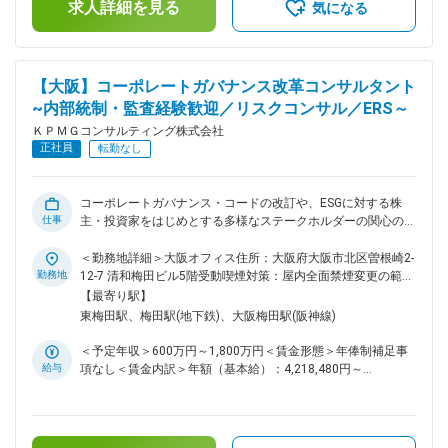
★KPMG Globalでは、Oracle社のプレミアムパートナーとして
求人詳細を見る
気になる
豊富なOracleソリューションの導入実績を有しています。
KPMG Globalの最先端のアセット、方法論、および人的ネット
ワークを活用しながら、日本におけるPE for Oracle ERP Cloud
ビジネスの立ち上げを推進していただけるリーダークラスを募
【大阪】コーポレートガバナンス改革コンサルタント
集します。 ■業務内容： 下記に加えてチームの責任者とし
~内部統制・監査経験歓迎／リスクコンサル／ERS～
て、組織運営（採用、メンバーのアサイン管理、評価などを含
む）、KPMG Globalやオフショア開発拠点とのグローバルコミ
ＫＰＭＧコンサルティング株式会社
ュニケーションや日本オラクル社他とのアライアンスをリード
正社員
転勤なし
して頂きます。また、提案・デリバリーの責任者として、メン
バーの品質管理を担当して頂きます。 ・Powered Enterpriseの
デモを通したクライアントニーズの把握と提案 ・DX・業務改
コーポレートガバナンス・コードの改訂や、ESGに対する株
革の基本構想策定 ・要件定義、パラメータ設定 ・アドオン機
仕事
主・投資家をはじめとする多様なステークホルダーの関心の高
能の設計、受入テスト（開発はオフショア開発拠点を想定）
まり等、企業におけるガバナンスの高度化は最優先の対応事項
・テスト、移行、およびトレーニング ・新業務・新システム
となっています。単に形だけの改革ではなく、自社のパーパス
＜勤務地詳細＞大阪オフィス住所：大阪府大阪市北区曽根崎2-
の定着化、および継続的な変革の支援 ・プロジェクト管理、
や長期ビジョン、 中長期戦略の実現を支える実効性の高いガ
勤務地
12-7 清和梅田ビル5階受動喫煙対策：屋内全面禁煙変更の範
チェンジマネジメント 変更の範囲：会社の定める業務
バナンスの構築にむけて、機関設計の変更や、グローバルガバ
囲：会社の定める事業所（リモートワーク含む）
【最寄り駅】
ナンス態勢の構築、会社法内部統制の整備やリスクマネジメン
東梅田駅、梅田駅(地下鉄)、大阪梅田駅(阪神線)
ト態勢構築等、ガバナンスに係る幅広い支援を行っていきま
す。 ■プロジェクト事例： ・機関設計変更支援 ・任意の委員
＜予定年収＞600万円～1,800万円＜賃金形態＞年俸制補足事
会設置支援 ・コーポレートガバナンス・コードフィットギャ
給与
項なし＜賃金内訳＞年額（基本給）：4,218,480円～
ップ分析・改善支援 ・コーポレートガバナンスの個別テーマ
10,000,000円固定残業手当/月：144,383円～237,820円（固
に係る改善支援 （取締役会運営、取締役会付議基準見直し
定残業時間50時間0分/月）超過した時間外労働の残業手当は
等） ・監査委員会（監査役会）高度化支援 ・グループガバナ
追加支給＜月額＞495,923円～1,071,153円（12分割）（一律
ンス態勢高度化支援 ・会社法内部統制整備支援 ・グループリ
手当を含む）＜昇給有無＞有＜残業手当＞有＜給与補足＞■昇