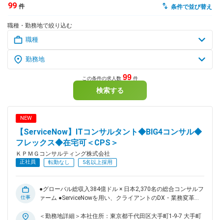
99
件
条件で並び替え
dodaチャットサポート
職種・勤務地で絞り込む
対応時間：10:00～22:00(日曜・年末年始を除く)
自動案内は24時間365日対応
転職の「モヤモヤ」、一人で悩まず
気軽に相談してみませんか？
dodaの使い方は？
今の仕事を続けるべき？
99
この条件の求人数
件
検索する
ヘルプ
サイトマップ
NEW
【ServiceNow】ITコンサルタント◆BIG4コンサル◆
フレックス◆在宅可＜CPS＞
ＫＰＭＧコンサルティング株式会社
正社員
転勤なし
5名以上採用
●グローバル総収入384億ドル × 日本2,370名の総合コンサルフ
仕事
ァーム ●ServiceNowを用い、クライアントのDX・業務変革の
実現支援をお任せ ●圧倒的な人材投資 × 評価制度で「ヒトを大
切にするNo.1ファーム」 ●フレックス/男性育休取得率93%/働
＜勤務地詳細＞本社住所：東京都千代田区大手町1-9-7 大手町