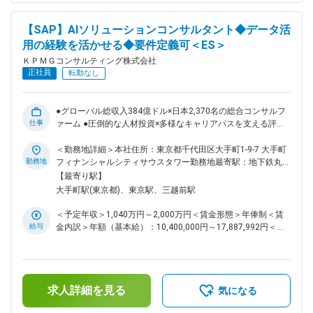
変革のEnablerとして活用し、クライアントのDX・業務変革の
実現を支援します。 ■業務内容： Powered Enterpriseの導入に
【SAP】AIソリューションコンサルタント◆データ活
関する以下の業務を担当して頂きます。 CPS組織は2022年7月
用の経験を活かせる◆要件定義可＜ES＞
から組成された組織となっており、これからさらなる拡大を目
指しております。 ・Powered Enterpriseのデモを通したクライ
ＫＰＭＧコンサルティング株式会社
アントニーズの把握と提案 ・DX・業務改革の基本構想策定 ・
正社員
転勤なし
要件定義、パラメータ設定 ・アドオン機能の設計、受入テス
ト（開発はオフショア開発拠点を想定） ・テスト、移行、お
よびトレーニング ・新業務・新システムの定着化、および継
●グローバル総収入384億ドル×日本2,370名の総合コンサルフ
続的な変革の支援 ・プロジェクト管理、チェンジマネジメン
仕事
ァーム ●圧倒的な人材投資×多様なキャリアパスを支える評価
ト ■当社の特徴 ・案件を決める際には、「アサイン面談」を
制度 ●男性育休取得率93%／働く場所の複数選択肢等で柔軟な
必ず実施しているため、ご自身のキャリアステップに合わせ
働き方が可能 ■概要： SAP Business AIを活用したソリューシ
＜勤務地詳細＞本社住所：東京都千代田区大手町1-9-7 大手町
て、案件相談を行うことが可能です。 ・リモート可、ワーキ
ョン立ち上げに伴い、BusinessとTechnologyの橋渡しを担っ
勤務地
フィナンシャルシティサウスタワー勤務地最寄駅：地下鉄丸ノ
ングペアレンツ多数在籍、働き方も柔軟に選択いただけます。
ていただく方を募集します。業務知識とデータ活用のご経験を
内線／大手町駅受動喫煙対策：屋内全面禁煙変更の範囲：当社
【最寄り駅】
変更の範囲：会社の定める業務
活かして、AIによる業務変革をリードいただける方を求めてい
の指定する当社の事業所その他常駐先
大手町駅(東京都)、東京駅、三越前駅
ます。 ■業務内容： これまでのご経験を踏まえて以下のいず
れかをご担当 ◇SAP Business AIを活用した新規ソリューショ
＜予定年収＞1,040万円～2,000万円＜賃金形態＞年俸制＜賃
ンの企画・立ち上げ ◇クライアント企業への提案活動（PoC、
給与
金内訳＞年額（基本給）：10,400,000円～17,887,992円＜月
デモ、ユースケース設計など） ◇プロジェクトマネジメント
額＞866,666円～1,490,666円（12分割）＜昇給有無＞有＜残
（要件定義、スケジュール管理、リソース調整） ◇SAP
業手当＞有＜給与補足＞※予定年収はあくまでも目安の金額で
BTP（Business Technology Platform）やS／4HANAとの連携
あり、選考を通じて上下する可能性があります。■賞与：年1
設計 ◇チームメンバーの育成・マネジメント ◇海外のSAP最新
回（会社業績と個人成績による）賃金はあくまでも目安の金額
動向のキャッチアップと社内展開 ■当社のプロジェクト事例：
求人詳細を見る
であり、選考を通じて上下する可能性があります。月給(月額)
気になる
・人事業務（給与・タレマネ等）高度化に向けたシステム導入
は固定手当を含めた表記です。
プロジェクト ・海外支社で先行導入されたS／4 HANAの日本