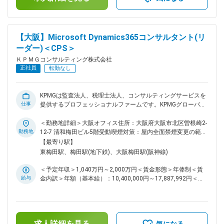
経営管理 （例）新規事業立案支援、サービス戦略立案、タ
ーゲットオペレーティングモデル策定、経営オペレーション高
度化、 ・（IT・DXを伴う）業務変革 （例）ＡＩ・高度自動
化ソリューション等デジタル技術の導入、マーケティング・営
【大阪】Microsoft Dynamics365コンサルタント(リ
業業務高度化、財務・会計業務高度化、リスク管理強化、規制
ーダー)＜CPS＞
対応、人事制度策定 ・ITプログラム・プロジェクトマネジメ
ント支援 （例）プログラムマネジメントオフィス支援、大
ＫＰＭＧコンサルティング株式会社
規模ＩＴプロジェクトＰＭＯ、プロジェクトリスク管理 ■魅力
正社員
転勤なし
・社会インフラチームは10名弱の少数精鋭の組織のためこれ
から組織拡大していくフェーズである為、ご自身の裁量で案件
を拡大することや組織をリード頂ける機会がございます。 ・
KPMGは監査法人、税理士法人、コンサルティングサービスを
特に強化方針である鉄道・海運・物流などの社会インフラ領域
仕事
提供するプロフェッショナルファームです。KPMGグローバル
における案件の創出、デリバリー活動のリード・支援やアカウ
では現在、世界140ヵ国以上のメンバーファームに約275,000
ントマネジメントを担当頂きます。 弊社のグループ全体のネ
名のプロフェッショナルを擁し、サービスを提供しています。
＜勤務地詳細＞大阪オフィス住所：大阪府大阪市北区曽根崎2-
ットワーキングやケイパビリティを活用しご自身でコンサルテ
【Enterprise Solution - Microsoft】 KPMGでは、デジタル時代
勤務地
12-7 清和梅田ビル5階受動喫煙対策：屋内全面禁煙変更の範
ィングサービスをリードいただける環境です。 変更の範囲：
の業務改革ソリューションとしてPowered Enterprise（以下
囲：会社の定める事業所（リモートワーク含む）
【最寄り駅】
会社の定める業務
PE）for Microsoft Dynamics 365を提供しています。PEは、
東梅田駅、梅田駅(地下鉄)、大阪梅田駅(阪神線)
KPMGグローバルの業務・システムの専門家の知見を集約した
目指すべき「模範解答」であるTarget Operating Modelと、そ
＜予定年収＞1,040万円～2,000万円＜賃金形態＞年俸制＜賃
の内容に沿って事前に設定されたDynamics 365、および方法
給与
金内訳＞年額（基本給）：10,400,000円～17,887,992円＜月
論やアセットを提供することで、クライアントが低リスク、高
額＞866,666円～1,490,666円（12分割）＜昇給有無＞有＜残
品質、短期間で業務変革を実現することを可能としています。
業手当＞有＜給与補足＞賞与別途あり賃金はあくまでも目安の
本チームは、このPE for Dynamics365をEnablerとして活用
金額であり、選考を通じて上下する可能性があります。月給
し、KPMG Globalの様々な領域の専門家と協業して付加価値の
(月額)は固定手当を含めた表記です。
高いサービスを提供し、クライアントのDX・業務変革の実現
求人詳細を見る