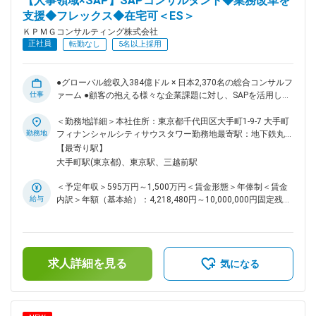
【人事領域×SAP】SAPコンサルタント◆業務改革を
豊富のため、落ち着いたな環境で質の高いコンサルを学べる結
支援◆フレックス◆在宅可＜ES＞
果、離職率が業界内では低く長期就業が可能 ・「人を大切に
ＫＰＭＧコンサルティング株式会社
するNo1ファーム」を掲げており、無理なストレッチはせず、
正社員
転勤なし
5名以上採用
等身大の評価＋昇格するためのフォローが充実 ■KPMGグルー
プについて： KPMGは監査法人、税理士法人、コンサルティン
グサービスを提供するプロフェッショナルファームです。
●グローバル総収入384億ドル × 日本2,370名の総合コンサルフ
KPMGグローバルでは現在世界140ヵ国のメンバー、ファーム
仕事
ァーム ●顧客の抱える様々な企業課題に対し、SAPを活用した
全体で約276,000名のプロフェッショナルを擁し、サービスを
業務改革をお任せ ●圧倒的な人材投資 × 多様なキャリアパスを
提供しております。 https://recruit.kpmg-
支える評価制度 ●フレックス/男性育休取得率93%/働く場所の
＜勤務地詳細＞本社住所：東京都千代田区大手町1-9-7 大手町
consulting.jp/information/es/ 変更の範囲：会社の定める業務
複数選択肢等で柔軟な働き方が可能 クライアントの抱える組
勤務地
フィナンシャルシティサウスタワー勤務地最寄駅：地下鉄丸ノ
織・人事に関する課題に対し、SAP（SAP ERP HCM、
内線／大手町駅受動喫煙対策：屋内全面禁煙
【最寄り駅】
SuccessFactors等）を活用した業務改革のご支援を担ってい
大手町駅(東京都)、東京駅、三越前駅
ただきます。 ■業務詳細： 1. 現状分析と構想策定、業務設
計、アーキテクチャデザイン 2. システム構築（計画、設計・
＜予定年収＞595万円～1,500万円＜賃金形態＞年俸制＜賃金
設定、展開） 3. 拡張機能（Addon）設計 4. システム導入にあ
給与
内訳＞年額（基本給）：4,218,480円～10,000,000円固定残業
たってのユーザー側支援（PMO含む） 5. グローバルERPプロ
手当/月：144,383円～230,518円（固定残業時間50時間0分/
ジェクト（ロールイン・ロールアウト） ■プロジェクト事例：
月）超過した時間外労働の残業手当は追加支給＜月額＞
・製造業の人事業務（人事・給与・タレマネ等）高度化に向け
495,923円～1,063,851円（12分割）（一律手当を含む）＜昇
たシステム導入プロジェクト ・公益事業のSAP人事業務シス
給有無＞有＜残業手当＞有＜給与補足＞※給与詳細は経験・能
テムに対するバージョンアップアセスメント ・製造業のタレ
求人詳細を見る
力・前職給与等を踏まえて決定賃金はあくまでも目安の金額で
気になる
ントマネジメントシステムの導入及びグローバルロールアウト
あり、選考を通じて上下する可能性があります。月給(月額)は
プロジェクト ・製造業のグローバル人事業務システムのロー
固定手当を含めた表記です。
ルインプロジェクト ■育成環境： 当社は人材育成のために約3
億円を投資しており、ファーム全体でのオンラインプログラム