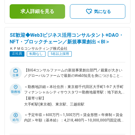
追加支給＜月額＞495,923円～1,071,153円（12分割）（一律
ンス態勢高度化支援 ・会社法内部統制整備支援 ・グループリ
手当を含む）＜昇給有無＞有＜残業手当＞有＜給与補足＞■昇
スクマネジメント態勢構築・高度化支援 ・取締役会実効性評
求人詳細を見る
給（年1回） ■賞与（年1回） 賃金はあくまでも目安の金額で
気になる
価 ・監査委員会（監査役会）実効性評価 ■想定職位： コンサ
あり、選考を通じて上下する可能性があります。月給(月額)は
ルタント～シニアマネージャー ■役割・責任： 【コンサルタ
固定手当を含めた表記です。
ント／シニアコンサルタント】 ・プロジェクトで定められた
スコープ、成果物に基づいたタスクの確実な遂行 ・適切なタ
SE歓迎◆Web3ビジネス活用コンサルタント※DAO・
イミングで上位者とコミュニケーションを図りながら、ガバナ
NFT・ブロックチェーン／新規事業創出＜BI＞
ンス・リスク管理等の領域における専門性や経験等を活かした
創意工夫に基づくアウトプット ・自身の専門性・経験を踏ま
ＫＰＭＧコンサルティング株式会社
えた、クライアントの課題に合わせた各種提案 ・下位メンバ
正社員
転勤なし
5名以上採用
ーに対する指導・助言 【マネジャー以上】 ・プロジェクトの
組成、遂行、クロージングまでの一連のマネジメント ・作業
タスク・スケジュールを自ら起案し、クライアント期待値やチ
【BIG4コンサルファームの新規事業創出部門／裁量が大きい
ームとしてのパフォーマンス等を見極め、成果物の品質確保
仕事
／グローバルファームで最新のWeb3知見を身につけることが
・ConsultantおよびSenior Consultantへの作業指示・品質レ
可能】 ●BIG4コンサル企業である当社にて、新規事業の創出を
ビュー ・新規案件受注に向けた提案活動（提案書構想・作
担う部門となります ●大手クライアントに対するWeb3を活用
＜勤務地詳細＞本社住所：東京都千代田区大手町1-9-7 大手町
成、見積もり、プレゼン） ・ガバナンス・リスク管理領域に
した新規事業創出に1から携わることが可能です ●国内/海外で
勤務地
フィナンシャルシティサウスタワー勤務地最寄駅：地下鉄丸ノ
おける専門性や経験等を活かした下位メンバーの指導・育成、
実施されているWeb3の最前線に関する知見を獲得できます ー
内線／大手町駅受動喫煙対策：屋内全面禁煙変更の範囲：会社
【最寄り駅】
チームの成長への貢献 変更の範囲：会社の定める業務
ーー クライアントが今まで経験してこなかった領域のビジネ
の定める事業所（リモートワーク含む）
大手町駅(東京都)、東京駅、三越前駅
スや変化が激しいフロンティア領域における新規事業創出の戦
略立案、イノベーション構築、実行支援を包括的に行います。
＜予定年収＞600万円～1,500万円＜賃金形態＞年俸制＜賃金
■職務詳細： （1）Web3領域での新規事業支援 ・DAO、
給与
内訳＞年額（基本給）：4,218,480円～10,000,000円固定残業
NFT、ブロックチェーンなどのWeb3領域での新規事業戦略、
手当/月：144,383円～230,518円（固定残業時間50時間0分/
調査研究、立ち上げ支援 （2）Web3領域での情報発信、啓蒙
月）超過した時間外労働の残業手当は追加支給＜月額＞