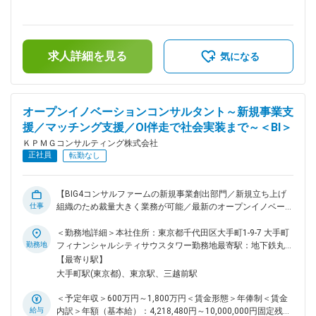
作業（KPMGメンバーファーム間の交渉・調整を含む） ・社内
437,500円～700,000円＜昇給有無＞有＜残業手当＞有＜給与
規程・マニュアルの改訂・社内周知 ・リスクマネジメントに
補足＞※上記は賞与を入れた額となります。予定年収はあくま
関する全社案内（和英）作成及び提案 ・契約その他QRM関連
でも目安の金額であり、選考を通じて上下する可能性がありま
社内研修の企画・実施・e-learning化等 ※月間約250件（和文9
す。■賞与：年1回（会社業績と個人成績による）■昇給：年1
割）の依頼をチームで分担し、1人あたり1日2～3件程度対
求人詳細を見る
回賃金はあくまでも目安の金額であり、選考を通じて上下する
気になる
応。コンサルティングビジネス特有のスピード感の中で、実務
可能性があります。月給(月額)は固定手当を含めた表記です。
的な判断を求められる環境です。 ※契約審査だけではなく、コ
ンサルティング業務に関する品質・リスク管理業務全般に携わ
って頂くことも可能です。 ■組織構成： 担当責任者（PPL）の
オープンイノベーションコンサルタント～新規事業支
もと、6名のチームです(女性3名、男性3名、30代中心）。事
援／マッチング支援／OI伴走で社会実装まで～＜BI＞
業会社出身者も活躍中で、各メンバーが裁量を持ちながら相互
レビュー・相談が活発なチームです。 ■魅力： ・多様な業界
ＫＰＭＧコンサルティング株式会社
／大手クライアント案件に関与し、高度なリスク判断力・スキ
正社員
転勤なし
ーム設計力を習得可能 ・DX／AIを活用した契約審査プロセス
改革を推進中 ・マネジメント／スペシャリスト双方のキャリ
アパスあり ・社内公募制度・研修制度が充実し、長期的なキ
【BIG4コンサルファームの新規事業創出部門／新規立ち上げ
ャリア形成が可能 ■働き方： 現在は在宅勤務中心の働き方
仕事
組織のため裁量大きく業務が可能／最新のオープンイノベーシ
で、残業時間は月30時間（所定労働7時間）と働きやすい環境
ョン知見を身につけられる】 ●BIG4コンサル企業である当社に
です。 ■ワークライフバランス支援制度： KPMGコンサルティ
て、新規事業の創出を担う新規立ち上げ部門となります。 ●ク
＜勤務地詳細＞本社住所：東京都千代田区大手町1-9-7 大手町
ングでは、仕事と育児の両立が可能となる職場環境の実現を目
ライアントの課題を起点とした事業創出を、オープンイノベー
勤務地
フィナンシャルシティサウスタワー勤務地最寄駅：地下鉄丸ノ
指し、様々な支援制度を整備しています。 （例） ・ベビーシ
ションプログラムを通じて一気通貫でご支援しています。 ●海
内線／大手町駅受動喫煙対策：屋内全面禁煙変更の範囲：会社
【最寄り駅】
ッター育児支援補助 ・保育園費用補助制度 変更の範囲：会社
外で実施されている最新のオープンイノベーションに関する知
の定める事業所（リモートワーク含む）
大手町駅(東京都)、東京駅、三越前駅
の定める業務
見を身につけることが可能です。 ーーー KPMGグループの強
みを生かしたコンサルティング会社である当社にて、オープン
＜予定年収＞600万円～1,800万円＜賃金形態＞年俸制＜賃金
イノベーション領域を担当いただきます。 配属予定の部門
給与
内訳＞年額（基本給）：4,218,480円～10,000,000円固定残業