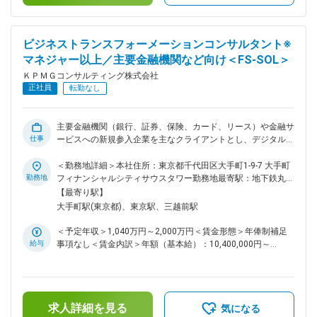
記です。
フォーメーション支援およびプログラムマネジメント支援
（2） ・現代の金融機関を取り巻く外部／内部環境および課題
に即したエンタープライズアーキテクチャに関するオファリン
ビジネストランスフォーメーションコンサルタント※
グ整備（コアコンセプト・ユースケース・成果物体系・方法
マネジャー以上／主要金融機関など向け＜FS-SOL＞
論） ■役割および責任： 原則マネジャー職以上での採用を想
定しております。 エンタープライズアーキテクトとしての専
ＫＰＭＧコンサルティング株式会社
門性を前提に、以下の役割を担っていただきます。 ・「職務
正社員
転勤なし
内容」記載の案件に係るプロジェクトチームのリードとして、
クライアント課題把握と当社の価値提供の方向決め、及びタス
ク設計 ・上記プロジェクトにおけるマネジメント層とのコミ
主要金融機関（銀行、証券、保険、カード、リース）や金融サ
ュニケーション、チームメンバーへの作業指示・品質レビュー
仕事
ービスへの新規参入企業を主なクライアントとし、デジタル活
を含むプロジェクト管理 ・クライアントへの提案活動及び当
用に向けた戦略立案・新規事業開発、顧客接点・既存サービス
該活動に関する他組織／チームとの連携 ・エンタープライズ
の高度化を中心に、ビジネス／デジタルトランスフォーメーシ
＜勤務地詳細＞本社住所：東京都千代田区大手町1-9-7 大手町
アーキテクチャに係るサービスオファリング／ソリューション
ョンに向けた支援を行います。 また、支援にあたり必要とな
勤務地
フィナンシャルシティサウスタワー勤務地最寄駅：地下鉄丸ノ
開発 ・当該専門領域における後進の育成 変更の範囲：会社の
る方法論やフレームワークに関し、KPMGグローバルとの連携
内線／大手町駅受動喫煙対策：屋内全面禁煙変更の範囲：会社
【最寄り駅】
定める業務
のもとサービスアセットの開発・整備を行います。 ＜具体的
の定める事業所（リモートワーク含む）
大手町駅(東京都)、東京駅、三越前駅
な案件例＞ ・顧客起点での業務／システム刷新支援 ・デジタ
ル戦略／IT戦略策定、実行支援 ・デジタル技術活用による顧
＜予定年収＞1,040万円～2,000万円＜賃金形態＞年俸制補足
客接点高度化・デジタルマーケティング戦略策定支援 ・オム
給与
事項なし＜賃金内訳＞年額（基本給）：10,400,000円～
ニチャネルにおけるカスタマーエクスペリエンス戦略策定支援
20,000,000円＜月額＞866,666円～1,666,666円（12分割）＜
・テクノロジー活用による既存サービスの高度化・ビジネスプ
昇給有無＞有＜残業手当＞無＜給与補足＞※給与詳細は経験・
ラン作成支援 ＜サービスアセットの開発・整備＞ ・顧客起点
能力・前職給与等を踏まえて決定します。■昇給：年1回■賞
でのデジタルトランスフォーメーション・アプローチ ・チャ
与：年1回賃金はあくまでも目安の金額であり、選考を通じて
ネル成熟度診断 ・カスタマーエクスペリエンス成熟度診断 ・
求人詳細を見る
上下する可能性があります。月給(月額)は固定手当を含めた表
気になる