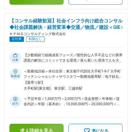
系の企業とは異なり、政策立案段階単体で案件を終了させるの
金はあくまでも目安の金額であり、選考を通じて上下する可能
でなく、遂行段階の支援につなげていくことを重視していま
性があります。月給(月額)は固定手当を含めた表記です。
す。 ■プロジェクト事例： ・国際物流分野の標準化推進支援
・デジタル人材育成戦略の策定支援 ・行政評価制度等に関す
【コンサル経験歓迎】社会インフラ向け総合コンサル
る調査研究 ・子育て支援体制に関する事例調査 ・スポーツに
◆社会課題解決・経営変革◆交通／物流／建設＜GIE＞
よる地域活性化戦略の調査 ・クラウドサービス導入に向けた
先行実証支援 ・公共施設スマート化に向けた実証と事務局運
ＫＰＭＧコンサルティング株式会社
営支援 ・人事・給与システム再構築支援 ・健康管理システム
正社員
転勤なし
の標準準拠対応支援 ■チームについて： 中央省庁、地方自治
体、独立行政法人、特殊法人、学校法人等、公共性の高い企
業・団体に対して、政策の立案段階からその実現に向けての施
【少数精鋭で組織成長フェーズ／慢性的な人手不足などの業界
策遂行段階まで包括的に支援している部門です。 当社全体と
仕事
課題の解決にコミットできる環境／落ち着いた環境で人を大切
してコラボレーションの文化が強いため、他部署との連携も活
にする社風／品質第一主義】 ■概要： インフラセクターは、
発に行われています。 ガバメント領域未経験からの中途入社
交通（鉄道、航空、道路）、物流（各キャリア、フォワーダ、
＜勤務地詳細＞本社住所：東京都千代田区大手町1-9-7 大手町
者も多数在籍しており、ご入社後のフォロー体制も充実してお
3PL、港湾、倉庫等）、建設・不動産業界を管掌しています。
勤務地
フィナンシャルシティサウスタワー勤務地最寄駅：地下鉄丸ノ
ります。 変更の範囲：会社の定める業務
国内のインフラ業界は人口減にともなう国内市場縮小・担い手
内線／大手町駅受動喫煙対策：屋内全面禁煙変更の範囲：会社
【最寄り駅】
不足、急激な移動需要・貨物需要の変化への対応、インフラ老
の定める事業所（リモートワーク含む）
大手町駅(東京都)、東京駅、三越前駅
朽化対応、脱炭素など、差し迫る課題への対応を必要とされて
います。 そのような環境の中で、KCインフラセクターは、ア
＜予定年収＞1,000万円～2,000万円＜賃金形態＞年俸制＜賃
カウントリードとして、クライアント・業界の多角的な課題に
給与
金内訳＞年額（基本給）：10,000,000円～20,000,000円＜月
対峙し、サービスラインと協働したコンサルティングビジネス
額＞833,333円～1,666,666円（12分割）＜昇給有無＞有＜残
の立案・創出、デリバリー活動のリード・支援が可能です ■業
業手当＞無＜給与補足＞※給与詳細は経験・能力・前職給与等
務内容： アカウントリードとして、当該業界における下記の
を踏まえて決定■昇給：年1回 ■賞与：年1回 賃金はあくまでも
ような領域の案件・サービスに係るプロジェクトの獲得および
目安の金額であり、選考を通じて上下する可能性があります。
遂行・管理を行います。 ・経営戦略、オペレーション戦略、
求人詳細を見る
月給(月額)は固定手当を含めた表記です。
気になる