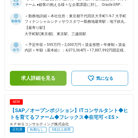
中途入社の80%以上が業界未経験 ・穏やかな社風でありなが
仕事
ァーム ●顧客の抱える様々な企業課題に対し、Oracle ERP
ら、グローバルファームとしてのナレッジが豊富の為、落ち着
Cloudを活用した業務改革をお任せ ●圧倒的な人材投資 × 評価
いた環境で質の高いコンサルを学べる結果、離職率が業界内で
制度で「ヒトを大切にするNo.1ファーム」 ●フレックス/男性
＜勤務地詳細＞本社住所：東京都千代田区大手町1-9-7 大手町
は低く長期就業が可能 変更の範囲：会社の定める業務
育休取得率93%/働く場所の複数選択肢等で柔軟な働き方が可
勤務地
フィナンシャルシティサウスタワー勤務地最寄駅：地下鉄丸ノ
能 Oracle ERP導入に関する以下の業務を担当して頂きます。
内線／大手町駅受動喫煙対策：屋内全面禁煙変更の範囲：会社
【最寄り駅】
・DX・業務改革の基本構想策定 ・要件定義、パラメータ設定
の定める事業所（リモートワーク含む）
大手町駅(東京都)、東京駅、三越前駅
・アドオン機能の設計、受入テスト（開発はオフショア開発拠
点を想定） ・テスト、移行、およびトレーニング ・新業務お
＜予定年収＞595万円～2,000万円＜賃金形態＞年俸制＜賃金
よび新システムの定着化、および継続的な改革の支援 ・チェ
給与
内訳＞年額（基本給）：4,073,364円～17,887,992円固定残業
ンジマネジメント ■参考情報：
手当/月：139,553円～176,000円（固定残業時間50時間0分/
https://kpmg.com/jp/ja/services/alliances/oracle.html ■本ポ
月）超過した時間外労働の残業手当は追加支給＜月額＞
ジションの魅力： ・目指すのはあくまでも「クライアントの
479,000円～1,666,666円（12分割）（一律手当を含む）＜昇
業務改革とDXの成功、および持続的な成長を支援するパート
給有無＞有＜残業手当＞有＜給与補足＞賞与別途あり賃金はあ
ナー」です。業務起点でアプローチするので、業務×ITコンサ
求人詳細を見る
くまでも目安の金額であり、選考を通じて上下する可能性があ
気になる
ルタントとしての経験を積むことが可能。将来的に業務領域の
ります。月給(月額)は固定手当を含めた表記です。
コンサルタントや、ITコンサルタント等の専門性を強みにして
いただくキャリアも可能です。 ・クライアントの構想策定か
ら導入工程まで関わることで、ビジネスの理解を深めることが
NEW
でき、幅広いコンサルティング経験を積むことが可能です。
【SAP／オープンポジション】ITコンサルタント◆ヒ
・KPMGグローバルの最先端のアセットや方法論に関する研修
の機会も提供させて頂きますので、最新の業務改革やテクノロ
トを育てるファーム◆フレックス◆在宅可＜ES＞
ジーの知識が習得できます。 ・Oracleだけでなく、SAP,
ＫＰＭＧコンサルティング株式会社
Microsoft Dynamics 365, ServiceNowなど他のソリューション
正社員
転勤なし
5名以上採用
にも対応していますので、希望される方はスキルの幅を広げて
頂くことが可能です。 ■おすすめポイント ・中途入社の80%以