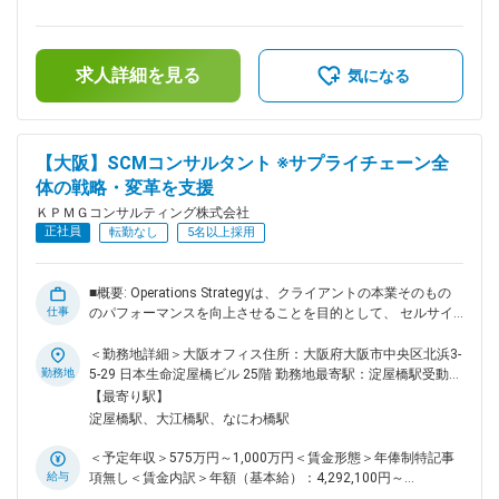
に係る改善支援 （取締役会運営、取締役会付議基準見直し
定残業時間50時間0分/月）超過した時間外労働の残業手当は
等） ・監査委員会（監査役会）高度化支援 ・グループガバナ
追加支給＜月額＞495,923円～1,071,153円（12分割）（一律
ンス態勢高度化支援 ・会社法内部統制整備支援 ・グループリ
手当を含む）＜昇給有無＞有＜残業手当＞有＜給与補足＞■昇
スクマネジメント態勢構築・高度化支援 ・取締役会実効性評
求人詳細を見る
給（年1回） ■賞与（年1回） 賃金はあくまでも目安の金額で
気になる
価 ・監査委員会（監査役会）実効性評価 ■想定職位： コンサ
あり、選考を通じて上下する可能性があります。月給(月額)は
ルタント～シニアマネージャー ■役割・責任： 【コンサルタ
固定手当を含めた表記です。
ント／シニアコンサルタント】 ・プロジェクトで定められた
スコープ、成果物に基づいたタスクの確実な遂行 ・適切なタ
【大阪】SCMコンサルタント ※サプライチェーン全
イミングで上位者とコミュニケーションを図りながら、ガバナ
体の戦略・変革を支援
ンス・リスク管理等の領域における専門性や経験等を活かした
創意工夫に基づくアウトプット ・自身の専門性・経験を踏ま
ＫＰＭＧコンサルティング株式会社
えた、クライアントの課題に合わせた各種提案 ・下位メンバ
正社員
転勤なし
5名以上採用
ーに対する指導・助言 【マネジャー以上】 ・プロジェクトの
組成、遂行、クロージングまでの一連のマネジメント ・作業
タスク・スケジュールを自ら起案し、クライアント期待値やチ
■概要: Operations Strategyは、クライアントの本業そのもの
ームとしてのパフォーマンス等を見極め、成果物の品質確保
仕事
のパフォーマンスを向上させることを目的として、 セルサイ
・ConsultantおよびSenior Consultantへの作業指示・品質レ
ドからデリバリーサイド（サプライチェーン、エンジニアリン
ビュー ・新規案件受注に向けた提案活動（提案書構想・作
グ）の領域において、ビジネス、オペレーション、テクノロジ
＜勤務地詳細＞大阪オフィス住所：大阪府大阪市中央区北浜3-
成、見積もり、プレゼン） ・ガバナンス・リスク管理領域に
ー全体または各レイヤーの変革を支援します。 特に近年のデ
勤務地
5-29 日本生命淀屋橋ビル 25階 勤務地最寄駅：淀屋橋駅受動喫
おける専門性や経験等を活かした下位メンバーの指導・育成、
ジタルテクノロジーの急進展から、これまでの伝統的な経営・
煙対策：屋内全面禁煙
【最寄り駅】
チームの成長への貢献 変更の範囲：会社の定める業務
事業ドリブンの視点での変革に加えて、テクノロジードリブン
淀屋橋駅、大江橋駅、なにわ橋駅
の変革を統合してクライアントの変革を支援しています。 ■組
織構成: コンサルティングファーム出身者以外にも、SIベンダ
＜予定年収＞575万円～1,000万円＜賃金形態＞年俸制特記事
ー出身者、事業会社出身者も多数在籍。 豊富なキャリアを持
給与
項無し＜賃金内訳＞年額（基本給）：4,292,100円～
ったメンバーが若手の育成を担い、広いキャリア層のメンバー
7,000,000円＜月額＞479,000円～783,333円（12分割）（一