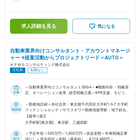
は、テクノロジーを用いて金融機関および非金融機関の新規事
手当/月：144,383円～230,518円（固定残業時間50時間0分/
業および業務変革を支援する部門です。 新規事業の構想、イ
月）超過した時間外労働の残業手当は追加支給＜月額＞
ノベーション構築、実行支援を行います。 ■職務内容： ・ク
495,923円～1,063,851円（12分割）（一律手当を含む）＜昇
ライアントが持つアセットを利用した外部企業連携（オープン
給有無＞有＜残業手当＞有＜給与補足＞※予定年収はあくまで
イノベーション）に関する支援 -クライアントの新規事業支
求人詳細を見る
も目安の金額であり、選考を通じて上下する可能性がありま
気になる
援、戦略立案、体制構築、外部企業とのマッチングの支援 ※ア
す。■賞与：年1回（会社業績と個人成績による）賃金はあく
ライアンス対象業種 金融業界から非金融業界まで幅広くご担
までも目安の金額であり、選考を通じて上下する可能性があり
当いただきます ■得ることができるスキル・経験： ・海外で
ます。月給(月額)は固定手当を含めた表記です。
実施されている最新のオープンイノベーションに関する知見
自動車業界向けコンサルタント・アカウントマネージ
・既存業務の拡張および0からの新規事業立ち上げ支援の経験
ャー ※提案活動からプロジェクトリード＜AUTO＞
・協業支援/提携支援の経験 ■役割及び責任 ＜Consultant、
Senior Consultant＞ ・特定の業界や業務領域に関する高い専
ＫＰＭＧコンサルティング株式会社
門性を持ち、担当プロジェクトにおいて、局面によってはマネ
正社員
転勤なし
ジャーの代わりを担える存在として活躍頂きます。 ・マネジ
ャー以上からの一定程度のガイドがある状況において、プロジ
ェクトの計画を作成し、プロジェクト遂行時においては、下位
～自動車業界向けコンサルタント/BIG4～ ■職務内容 ・戦略策
メンバーをリードしながら、成果物を作成していくことが期待
仕事
定、オペレーション改革…経営戦略立案／BPR支援、モビリテ
されます。 ■社風： オンオフのメリハリある環境の中で切磋
ィサービスなどの新規事業検討支援、ディーラー改革支援など
琢磨できる社風です。積極的な提案には、聞く耳を持ち多様性
・会計領域…グローバル経営管理、財務会計／管理会計グロー
＜勤務地詳細＞本社住所：東京都千代田区大手町1-9-7 大手町
を受け入れる社風です。 ■ワークライフバランス支援制度：
バル標準化策定、グローバルCMSなど ・SCM領域…バリュー
勤務地
フィナンシャルシティサウスタワー勤務地最寄駅：地下鉄丸ノ
仕事と育児の両立が可能となる職場環境の実現を目指し、様々
チェーン最適化、需給管理など ・人事、企業変革…人事制度改
内線／大手町駅受動喫煙対策：屋内全面禁煙変更の範囲：会社
【最寄り駅】
な支援制度を整備しています。 ・ベビーシッター育児支援補
革、タレントマネージメント、組織風土／意識改革など ・IT…
の定める事業所（リモートワーク含む）
大手町駅(東京都)、東京駅、三越前駅
助 ・病児保育サポート制度 ・保活コンシェルジュサービス
IT戦略策定、グローバルEPR導入、RAP導入、IoT導入、PLM
等 変更の範囲：会社の定める業務
導入、システムリスク管理、セキュリティなど ■役割： ・シ
＜予定年収＞595万円～1,800万円＜賃金形態＞年俸制補足事
ニアコンサルタント…上記に参画頂き、業務分析、課題抽出・
給与
項なし＜賃金内訳＞年額（基本給）：4,218,480円～