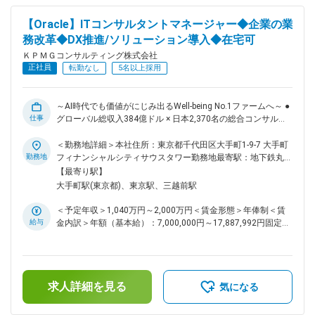
ERPシステムを核とした標準業務プロセスの策定およびシステ
1,200万円賃金はあくまでも目安の金額であり、選考を通じて
ム導入のプロジェクト https://recruit.kpmg-
上下する可能性があります。月給(月額)は固定手当を含めた表
【Oracle】ITコンサルタントマネージャー◆企業の業
consulting.jp/blog/5306 ■おすすめポイント ・中途入社の80%
記です。
務改革◆DX推進/ソリューション導入◆在宅可
以上が業界未経験 ・穏やかな社風でありながら、グローバル
ファームとしてのナレッジが豊富のため、落ち着いた環境で質
ＫＰＭＧコンサルティング株式会社
の高いコンサルを学べる結果、離職率が業界内では低く長期就
正社員
転勤なし
5名以上採用
業が可能 ・「人を大切にするNo1ファーム」を掲げており、
無理なストレッチはせず、等身大の評価＋昇格するためのフォ
ローが充実 ■KPMGグループについて： KPMGは監査法人、税
～AI時代でも価値がにじみ出るWell-being No.1ファームへ～ ●
理士法人、コンサルティングサービスを提供するプロフェッシ
仕事
グローバル総収入384億ドル × 日本2,370名の総合コンサルフ
ョナルファームです。KPMGグローバルでは現在世界140ヵ国
ァーム ●Oracle ERP Cloudを活用したPJTの管理～デリバリー
のメンバー、ファーム全体で約276,000名のプロフェッショナ
推進をお任せ ●圧倒的な人材投資 × 評価制度で「ヒトを大切に
＜勤務地詳細＞本社住所：東京都千代田区大手町1-9-7 大手町
ルを擁し、サービスを提供しております。
するNo.1ファーム」 ●フレックス×副業可×男性育休取得93%×
勤務地
フィナンシャルシティサウスタワー勤務地最寄駅：地下鉄丸ノ
https://recruit.kpmg-consulting.jp/information/es/ 変更の範
働く場所の複数選択で柔軟な働き方 KPMGグローバルlでは、
内線／大手町駅受動喫煙対策：屋内全面禁煙変更の範囲：会社
【最寄り駅】
囲：会社の定める業務
Oracle社のプレミアムパートナーとして豊富なソリューション
の定める事業所（リモートワーク含む）
大手町駅(東京都)、東京駅、三越前駅
の導入実績を有しています。 KPMGの最先端のアセット、方法
論、および人的ネットワークを活用しながら、日本における
＜予定年収＞1,040万円～2,000万円＜賃金形態＞年俸制＜賃
Oracle ERP Cloud ビジネスげを推進していただける方を募集
給与
金内訳＞年額（基本給）：7,000,000円～17,887,992円固定残
しております。 ■業務内容： ・提案・デリバリー推進 ・プロ
業手当/月：154,000円～176,000円（固定残業時間50時間0
ジェクト／スタッフの管理、チェンジマネジメント、上位職の
分/月）超過した時間外労働の残業手当は追加支給＜月額＞
サポート ・デモを通したクライアントニーズの把握と提案 ・
737,333円～1,666,666円（12分割）（一律手当を含む）＜昇
DX・業務改革の基本構想策定 ・要件定義、パラメータ設定 ・
給有無＞有＜残業手当＞有＜給与補足＞賞与別途あり賃金はあ
アドオン機能の設計、受入テスト（開発はオフショア開発拠点
求人詳細を見る
くまでも目安の金額であり、選考を通じて上下する可能性があ
気になる
を想定） ・テスト、移行、およびトレーニング ・新業務・新
ります。月給(月額)は固定手当を含めた表記です。
システムの定着化、および継続的な改革の支援 ■本ポジション