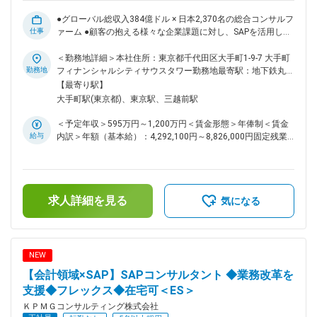
上が業界未経験 ・穏やかな社風でありながら、グローバルフ
●グローバル総収入384億ドル × 日本2,370名の総合コンサルフ
ァームとしてのナレッジが豊富の為、落ち着いた環境で質の高
仕事
ァーム ●顧客の抱える様々な企業課題に対し、SAPを活用した
いコンサルを学べる結果、離職率が業界内では低く長期就業が
業務改革をお任せ ●圧倒的な人材投資 × 評価制度で「ヒトを大
可能 ・「人を大切にするNo1ファーム」を掲げており、無理
切にするNo.1ファーム」 ●フレックス/男性育休取得率93%/働
＜勤務地詳細＞本社住所：東京都千代田区大手町1-9-7 大手町
なストレッチはせず等身大の評価＋昇格するためのフォローが
く場所の複数選択肢等で柔軟な働き方が可能 本ポジションで
勤務地
フィナンシャルシティサウスタワー勤務地最寄駅：地下鉄丸ノ
充実 変更の範囲：会社の定める業務
は、クライアントの抱える様々な企業課題に対し、SAPを活用
内線／大手町駅受動喫煙対策：屋内全面禁煙変更の範囲：会社
【最寄り駅】
した業務改革のご支援を担って頂きます。 複数のチームを検
の定める事業所（リモートワーク含む）
大手町駅(東京都)、東京駅、三越前駅
討されたい方（例：会計とSCMなど）は、これまでの経験等
を踏まえ幅広くチームを検討いたします。 ■採用背景： 当社
＜予定年収＞595万円～1,200万円＜賃金形態＞年俸制＜賃金
はSAP社の監査を担当したこともあり、2024年にSAP社・コン
給与
内訳＞年額（基本給）：4,292,100円～8,826,000円固定残業
カー社とのパートナー契約締結にいたりました。現在はこれま
手当/月：121,325円～264,500円（固定残業時間50時間0分/
で以上にビジネスを加速していく段階の組織となります。 ■業
月）超過した時間外労働の残業手当は追加支給＜月額＞
務内容： 1. 現状分析と構想策定、業務設計、アーキテクチャ
479,000円～1,000,000円（12分割）（一律手当を含む）＜昇
デザイン 2. システム構築（計画、設計・設定、展開） 3. 拡張
給有無＞有＜残業手当＞有＜給与補足＞※予定年収はあくまで
機能（Addon）設計 4. システム導入にあたってのユーザー側
求人詳細を見る
も目安の金額であり、選考を通じて上下する可能性がありま
気になる
支援（PMO含む） 5. グローバルERPプロジェクト（ロールイ
す。■賞与：年1回（会社業績と個人成績による）■給与モデ
ン・ロールアウト） ■育成環境： 当社は人材育成のために約3
ル：27歳コンサルタント：670万円30歳シニアコンサルタン
億円を投資しており、ファーム全体でのオンラインプログラム
ト：890万円35歳マネジャー：1,200万円賃金はあくまでも目
も2500を超え充実しております。 社員一人あたりで平均68時
安の金額であり、選考を通じて上下する可能性があります。月
NEW
間／年を研修受講しており、個人のパフォーマンスを最大化す
給(月額)は固定手当を含めた表記です。
【会計領域×SAP】SAPコンサルタント ◆業務改革を
るための体系的な育成の仕組みを用意しています。 ■おすすめ
ポイント ・中途入社の80%以上が業界未経験 ・穏やかな社風
支援◆フレックス◆在宅可＜ES＞
でありながら、グローバルファームとしてのナレッジが豊富の
ＫＰＭＧコンサルティング株式会社
ため、落ち着いた環境で質の高いコンサルを学べる結果、離職