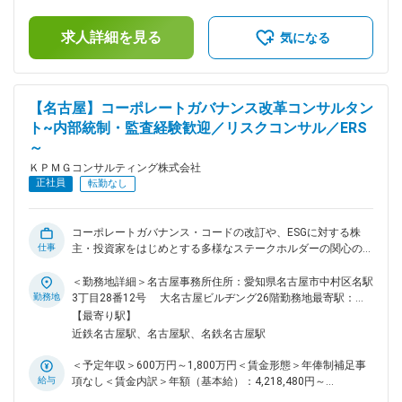
活動 ・Web3に関する記事寄稿、公演やセミナー等での情報発
495,923円～1,063,851円（12分割）（一律手当を含む）＜昇
信を行い、クライアントのWeb3に対する正しい知見の獲得を
給有無＞有＜残業手当＞有＜給与補足＞※予定年収はあくまで
支援 ・KPMGのWeb3に関するThought leadershipの実現
求人詳細を見る
も目安の金額であり、選考を通じて上下する可能性がありま
気になる
（3）ソリューション開発 ・KPMGとしてのWeb3領域における
す。■賞与：年1回（会社業績と個人成績による）賃金はあく
新たなソシューション・サービスの構築 ・KPMGの各チームや
までも目安の金額であり、選考を通じて上下する可能性があり
外部企業と連携して新たなソリューションやアセットを構築す
ます。月給(月額)は固定手当を含めた表記です。
る ■役割及び責任： ＜Consultant、Senior Consultant＞Web3
【名古屋】コーポレートガバナンス改革コンサルタン
領域に関する高い専門性を獲得し、上長の指示のもと以下を実
ト~内部統制・監査経験歓迎／リスクコンサル／ERS
施していただきます。 ・Web3新規事業のための内部/外部環
～
境分析 ・市場性や事業性の調査検討 ・Web3ソリューション開
発に必要なコーディング ・新規事業に必要な環境整備（ノウ
ＫＰＭＧコンサルティング株式会社
ハウ、人材、資金調達など）の支援 ・関連法令の調査および
正社員
転勤なし
対応の検討 など ＜Manager、Senior Manager＞チームとクラ
イアントをリードし確実な価値提供を達成していただきます。
・Web3新規事業に向けた提案 ・Web3関連事業のための計画
コーポレートガバナンス・コードの改訂や、ESGに対する株
策定、工程の立案 ・Web3関連ソリューション開発に関する管
仕事
主・投資家をはじめとする多様なステークホルダーの関心の高
理監督 ・Web3に関するThought leadershipに向けた情報発信
まり等、企業におけるガバナンスの高度化は最優先の対応事項
・クライアントの意思決定に関する各種支援 ・クライアント
となっています。単に形だけの改革ではなく、自社のパーパス
＜勤務地詳細＞名古屋事務所住所：愛知県名古屋市中村区名駅
との折衝、期待値コントロール など 変更の範囲：会社の定め
や長期ビジョン、 中長期戦略の実現を支える実効性の高いガ
勤務地
3丁目28番12号 大名古屋ビルヂング26階勤務地最寄駅：各
る業務
バナンスの構築にむけて、機関設計の変更や、グローバルガバ
線／名古屋駅受動喫煙対策：敷地内喫煙可能場所あり変更の範
【最寄り駅】
ナンス態勢の構築、会社法内部統制の整備やリスクマネジメン
囲：会社の定める事業所（リモートワーク含む）
近鉄名古屋駅、名古屋駅、名鉄名古屋駅
ト態勢構築等、ガバナンスに係る幅広い支援を行っていきま
す。 ■プロジェクト事例： ・機関設計変更支援 ・任意の委員
＜予定年収＞600万円～1,800万円＜賃金形態＞年俸制補足事
会設置支援 ・コーポレートガバナンス・コードフィットギャ
給与
項なし＜賃金内訳＞年額（基本給）：4,218,480円～
ップ分析・改善支援 ・コーポレートガバナンスの個別テーマ
10,000,000円固定残業手当/月：144,383円～237,820円（固