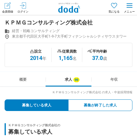
会員登録
ログイン
気になる
ＫＰＭＧコンサルティング株式会社
メニュー
会員登録（無料）
ログイン
経営・戦略コンサルティング
東京都千代田区大手町1-9-7大手町フィナンシャルシティサウスタワー
はじめてdodaをご利用される方へ
設立
従業員数
平均年齢
2014
1,165
37.0
年
名
歳
求人を探す
求人を紹介してもらう
概要
求人
年収
ＫＰＭＧコンサルティング株式会社 の求人・中途採用情報
知りたい・聞きたい
募集している求人
募集が終了した求人
イベント
ＫＰＭＧコンサルティング株式会社の
専門サイト
募集している求人