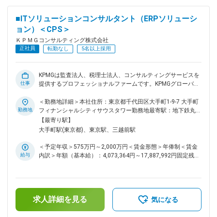
の魅力： ・業務起点でアプローチするので、業務×ITコンサル
タントとしてのキャリアを積むことが可能。 ・KPMG Global
■ITソリューションコンサルタント（ERPソリューシ
Networkの最先端のアセットや方法論に関する研修の機会もあ
ョン）＜CPS＞
るため、最新の業務改革やテクノロジーの知識が習得可 ■キャ
リアパス： ・Oracleだけでなく、SAP, D365, ServiceNowなど
ＫＰＭＧコンサルティング株式会社
他のソリューションにも対応していますので、将来的にスキル
正社員
転勤なし
5名以上採用
の幅を広げて頂くことも可 ・業務×ITコンサルタントとしての
経験を積んでいくことになるので、将来的に業務領域のコンサ
ルタントに挑戦いただくことも可 ■おすすめポイント： ・中
KPMGは監査法人、税理士法人、コンサルティングサービスを
途入社の80%以上が業界未経験 ・穏やかな社風でありなが
仕事
提供するプロフェッショナルファームです。KPMGグローバル
ら、グローバルファームとしてのナレッジが豊富の為、落ち着
では現在、世界144ヵ国のメンバーファームに約200,000名の
いた環境で質の高いコンサルを学べる結果、離職率が業界内で
プロフェッショナルを擁し、サービスを提供しています。
＜勤務地詳細＞本社住所：東京都千代田区大手町1-9-7 大手町
は低く長期就業が可能 ・「人を大切にするNo1ファーム」を
KPMG Globalの最先端のアセット、方法論、および人的ネット
勤務地
フィナンシャルシティサウスタワー勤務地最寄駅：地下鉄丸ノ
掲げており、無理なストレッチはせず等身大の評価＋昇格する
ワークを活用しながら、日本におけるPowered Enterpriseビジ
内線／大手町駅受動喫煙対策：屋内全面禁煙変更の範囲：会社
【最寄り駅】
ためのフォローが充実 変更の範囲：会社の定める業務
ネスの立ち上げを推進していただけるリーダークラスを募集し
の定める事業所（リモートワーク含む）
大手町駅(東京都)、東京駅、三越前駅
ます。 ■Powered Enterpriseとは KPMGでは、デジタル時代の
業務改革ソリューションとしてPowered Enterprise（PE）を提
＜予定年収＞575万円～2,000万円＜賃金形態＞年俸制＜賃金
供しています。PEは、KPMGグローバルの業務・システムの専
給与
内訳＞年額（基本給）：4,073,364円～17,887,992円固定残業
門家の知見を集約した目指すべき「模範解答」であるTarget
手当/月：139,553円～176,000円（固定残業時間50時間0分/
Operating Model と、その内容に沿って事前に設定された先進
月）超過した時間外労働の残業手当は追加支給＜月額＞
的なクラウドソリューション、および方法論やアセットを提供
479,000円～1,666,666円（12分割）（一律手当を含む）＜昇
することで、クライアントが低リスク、高品質、短期間で業務
給有無＞有＜残業手当＞有＜給与補足＞賞与別途あり賃金はあ
変革を実現することを可能としています。PEのクラウドソリ
求人詳細を見る
くまでも目安の金額であり、選考を通じて上下する可能性があ
気になる
ューションには、Microsoft Dynamics 365 F&O、Oracle ERP
ります。月給(月額)は固定手当を含めた表記です。
Cloud等が含まれます。本チームは、このPEをクライアントの