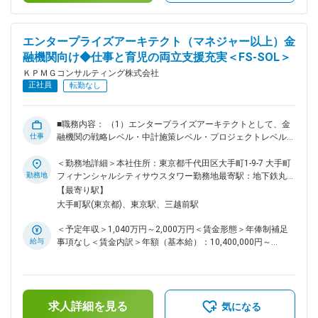
にかかる全体アドバイザー ・グローバルに展開する大手金融
機関におけるAIガバナンス態勢構築にかかる支援及び本格展開
に向けた協議 ■チーム紹介： 金融業界は、常に進化するテク
エンタープライズアーキテクト（マネジャー以上）金
ノロジーと市場の変化に適応し、顧客に安心・安全なサービス
融機関向け◆仕事と育児の両立支援充実＜FS-SOL＞
を提供することが求められています。当チームは、生成AI等の
先端的な技術とデータ分析・データマネジメントに係る専門知
ＫＰＭＧコンサルティング株式会社
識を駆使し、金融機関が直面する複雑な課題に対応します。テ
正社員
転勤なし
クノロジーの進化を戦略的に取り込み、金融業界における構造
的変化に対応することで、クライアントの「攻め」と「守り」
の両面を支援します。寄稿も含め業界団体・協会の活動にも積
■職務内容： （1）エンタープライズアーキテクトとして、金
極的に関わっており、業界リーダーとも協働し金融業界におけ
仕事
融機関の戦略レベル・中計施策レベル・プロジェクトレベルに
るデータ活用推進にかかる活動もリードしています。 ■役割お
おけるトランスフォーメーションを支援します。特に、ビジネ
よび責任： ・金融機関のデータアナリティクスにかかるプロ
ス・データ・アプリケーション・テクノロジーからの総合的な
＜勤務地詳細＞本社住所：東京都千代田区大手町1-9-7 大手町
ジェクトにおいてクライアント含むチームのリード ・クライ
検討が求められる変革プロジェクトの企画に、各専門チームと
勤務地
フィナンシャルシティサウスタワー勤務地最寄駅：地下鉄丸ノ
アントの期待値管理やマネジメント層とのコミュニケーショ
連携しながら企画立案・システムグランドデザインできるケイ
内線／大手町駅受動喫煙対策：屋内全面禁煙変更の範囲：会社
【最寄り駅】
ン、チームメンバーへの作業指示・品質レビューを含むプロジ
パビリティによってクライアントの変革を支援します。 （2）
の定める事業所（リモートワーク含む）
大手町駅(東京都)、東京駅、三越前駅
ェクト管理 ・クライアントへの提案活動や、オファリング／
従来の重厚壮大なエンタープライズアーキテクチャから、時流
ソリューション開発のリード 変更の範囲：会社の定める業務
に即した持続可能なエンタープライズアーキテクチャの在り
＜予定年収＞1,040万円～2,000万円＜賃金形態＞年俸制補足
方・方法論・作成物を整理し、クライアントおよび当ユニット
給与
事項なし＜賃金内訳＞年額（基本給）：10,400,000円～
における他案件のデリバリー価値向上に貢献します。 ■具体的
20,000,000円＜月額＞866,666円～1,666,666円（12分割）＜
な案件例 （1） ・クライアントのIT戦略・デジタル戦略の策
昇給有無＞有＜残業手当＞無＜給与補足＞※給与詳細は経験・
定支援 ・戦略に基づくアーキテクチャ策定・アーキテクチャ
能力・前職給与等を踏まえて決定します。■昇給：年1回■賞
ガバナンス構築支援 ・戦略に基づくIT／デジタル中計・中計
与：年1回賃金はあくまでも目安の金額であり、選考を通じて
施策策定支援 ・施策実現のための変革プロジェクトの企画・
求人詳細を見る
上下する可能性があります。月給(月額)は固定手当を含めた表
気になる
システムグランドデザイン支援 ・変革実現のためのトランス