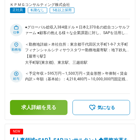
いコンサルを学べる結果、離職率が業界内では低く長期就業が
ＫＰＭＧコンサルティング株式会社
可能 ・「人を大切にするNo1ファーム」を掲げており、無理
正社員
転勤なし
5名以上採用
なストレッチはせず、等身大の評価＋昇格するためのフォロー
が充実 ■KPMGグループについて： KPMGは監査法人、税理士
法人、コンサルティングサービスを提供するプロフェッショナ
●グローバル総収入384億ドル × 日本2,370名の総合コンサルフ
ルファームです。KPMGグローバルでは現在世界140ヵ国のメ
仕事
ァーム ●顧客の抱える様々な企業課題に対し、SAPを活用した
ンバー、ファーム全体で約276,000名のプロフェッショナルを
業務改革をお任せ ●圧倒的な人材投資 × 多様なキャリアパスを
擁し、サービスを提供しております。 https://recruit.kpmg-
支える評価制度 ●フレックス/男性育休取得率93%/働く場所の
＜勤務地詳細＞本社住所：東京都千代田区大手町1-9-7 大手町
consulting.jp/information/es/ 変更の範囲：会社の定める業務
複数選択肢等で柔軟な働き方が可能 クライアントの抱えるサ
勤務地
フィナンシャルシティサウスタワー勤務地最寄駅：地下鉄丸ノ
プライチェーンマネジメント（販売管理、購買管理・在庫管
内線／大手町駅受動喫煙対策：屋内全面禁煙変更の範囲：会社
【最寄り駅】
理、生産管理、物流管理、需給管理等）に関する課題、また、
の定める事業所（リモートワーク含む）
大手町駅(東京都)、東京駅、三越前駅
これに関連した経営課題に対し、業務改革×SAPソリューショ
ンをベースに課題解決のご支援を担っていただきます。 ■業務
＜予定年収＞595万円～1,500万円＜賃金形態＞年俸制＜賃金
詳細： 1. 構想策定・実行計画策定（導入目的/取組テーマ検
給与
内訳＞年額（基本給）：4,218,480円～10,000,000円固定残業
討、業務構想策定、実行計画策定）支援 2. グローバルプロジ
手当/月：144,383円～230,518円（固定残業時間50時間0分/
ェクトにおける展開計画等の検討支援/ロールイン・ロールア
月）超過した時間外労働の残業手当は追加支給＜月額＞
ウト支援 3. 業務設計、ソリューションデザイン 4. システム構
495,923円～1,063,851円（12分割）（一律手当を含む）＜昇
築（設計、設定、展開）支援 5. 拡張機能（Addon）設計 ■プ
給有無＞有＜残業手当＞有＜給与補足＞※給与詳細は経験・能
ロジェクト事例： ・製造業における基本構想策定～要件定義
求人詳細を見る
力・前職給与等を踏まえて決定賃金はあくまでも目安の金額で
気になる
～導入～本番移行 ・製造業における 海外工場基幹システム
あり、選考を通じて上下する可能性があります。月給(月額)は
導入・拡張 ・製造業におけるグローバルSCM計画改革＆SAP
固定手当を含めた表記です。
IBP導入 ・商社におけるグローバルテンプレート導入支援（ロ
ーカル要件定義～導入～本番移行） ■おすすめポイント ・中
NEW
途入社の80%以上がコンサル業界未経験からの入社 ・穏やか
な社風でありながら、グローバルファームとしてのナレッジが