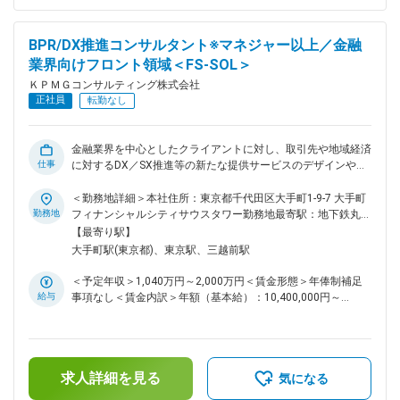
制緩和・規制特例措置に向けた実行支援 ・金融・資産運用サ
ービスの誘致・拡充に向けた実行支援 ■役割および責任： ＜
マネジャー／シニアマネジャー＞ （1）プロジェクトやサービ
BPR/DX推進コンサルタント※マネジャー以上／金融
スアセット開発・整備におけるスケジュール、要員、予算、成
業界向けフロント領域＜FS-SOL＞
果物、およびスコープの管理 （2）プロジェクトアプローチや
方針検討、コンサルタント、シニアコンサルタントへの作業指
ＫＰＭＧコンサルティング株式会社
示・レビュー （3）クライアントのマネジメント層に対する新
正社員
転勤なし
規案件受注に向けた提案活動 （4）サービスアセットの開発・
整備のリード （5）自身の専門分野におけるThought
Leadershipの発揮、社内外への情報発信 （6）クロスファンク
金融業界を中心としたクライアントに対し、取引先や地域経済
ション、クロスボーダーのネットワーク活用による社内外人脈
仕事
に対するDX／SX推進等の新たな提供サービスのデザインや、
構築 （7）クライアントとの長期的信頼関係構築 （8）ビジネ
BPR・DX推進による営業環境の高度化を支援します。 ■職務
スアナリスト、コンサルタント、シニアコンサルタントの指
詳細： ・当社が保有するアプローチを用いた営業プロセスの
＜勤務地詳細＞本社住所：東京都千代田区大手町1-9-7 大手町
導・育成 変更の範囲：会社の定める業務
高度化 ・金融機関内における既存のIT資産を活かし、クラウ
勤務地
フィナンシャルシティサウスタワー勤務地最寄駅：地下鉄丸ノ
ドサービス／AIなども用いた営業推進環境の高度化 ・データ
内線／大手町駅受動喫煙対策：屋内全面禁煙変更の範囲：会社
【最寄り駅】
利活用による営業管理環境（進捗管理、計数管理、行動管理）
の定める事業所（リモートワーク含む）
大手町駅(東京都)、東京駅、三越前駅
の高度化 ・取引先あるいは地域経済に対するDX／SX推進に向
けた新規サービスの検討支援 ・各種環境整備に伴う、マルチ
＜予定年収＞1,040万円～2,000万円＜賃金形態＞年俸制補足
ベンダープロジェクト下におけるユーザー支援／PMO支援
給与
事項なし＜賃金内訳＞年額（基本給）：10,400,000円～
等 ■役割および責任： ＜マネジャー以上＞ （1）顧客課題に適
20,000,000円＜月額＞866,666円～1,666,666円（12分割）＜
応したプロジェクトアプローチの検討。スケジュール、要員、
昇給有無＞有＜残業手当＞無＜給与補足＞※給与詳細は経験・
予算、成果物、およびスコープの整理・管理 （2）コンサルタ
能力・前職給与等を踏まえて決定します。■昇給：年1回■賞
ント、シニアコンサルタントへの作業指示・品質レビュー
与：年1回賃金はあくまでも目安の金額であり、選考を通じて
（3）プロジェクト実績をもとにした新規案件受注に向けた提
求人詳細を見る
上下する可能性があります。月給(月額)は固定手当を含めた表
気になる
案活動 （4）クライアントを取り巻く環境を分析した上で新規
記です。