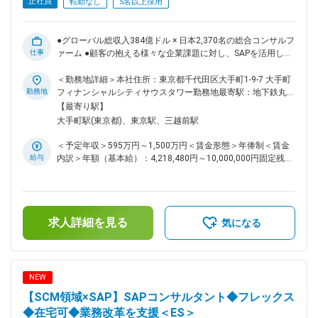
正社員
転勤なし
5名以上採用
率が業界内では低く長期就業が可能 ■KPMGグループについ
て： KPMGは監査法人、税理士法人、コンサルティングサービ
スを提供するプロフェッショナルファームです。KPMGグロー
●グローバル総収入384億ドル × 日本2,370名の総合コンサルフ
バルでは現在世界140ヵ国のメンバー、ファーム全体で約
仕事
ァーム ●顧客の抱える様々な企業課題に対し、SAPを活用した
276,000名のプロフェッショナルを擁し、サービスを提供して
業務改革をお任せ ●圧倒的な人材投資 × 多様なキャリアパスを
おります。 https://recruit.kpmg-consulting.jp/information/es/
支える評価制度 ●フレックス/男性育休取得率93%/働く場所の
＜勤務地詳細＞本社住所：東京都千代田区大手町1-9-7 大手町
変更の範囲：会社の定める業務
複数選択肢等で柔軟な働き方が可能 クライアントの抱える経
勤務地
フィナンシャルシティサウスタワー勤務地最寄駅：地下鉄丸ノ
営課題（特に会計領域）に対し、SAP社が提供する最新テクノ
内線／大手町駅受動喫煙対策：屋内全面禁煙変更の範囲：会社
【最寄り駅】
ロジーおよびKPMGが有する方法論・ノウハウ活用し業務改革
の定める事業所（リモートワーク含む）
大手町駅(東京都)、東京駅、三越前駅
のご支援を担っていただきます。 ■業務詳細： SAPプロジェク
トの提案・導入における特に会計領域の中枢となる要員とし
＜予定年収＞595万円～1,500万円＜賃金形態＞年俸制＜賃金
て、構想策定・要件定義・設計開発・テストまでの一連の工程
給与
内訳＞年額（基本給）：4,218,480円～10,000,000円固定残業
をリードしていただきます。 1. 構想策定…会計領域将来像、
手当/月：144,383円～230,518円（固定残業時間50時間0分/
新業務設計、実行計画立案 2. システム構築…FI/CO領域の要件
月）超過した時間外労働の残業手当は追加支給＜月額＞
定義、設定、アドオン設計・開発、テスト、移行 3. グローバ
495,923円～1,063,851円（12分割）（一律手当を含む）＜昇
ルプロジェクト推進…海外メンバーファームと協働してグロー
給有無＞有＜残業手当＞有＜給与補足＞※給与詳細は経験・能
バルプロジェクト推進 4. ユーザ側支援…顧客チームの一員と
求人詳細を見る
力・前職給与等を踏まえて決定賃金はあくまでも目安の金額で
気になる
して、要件定義、データ移行、教育などを支援 ■プロジェクト
あり、選考を通じて上下する可能性があります。月給(月額)は
事例： ・製造業の基幹システム（SAP）の構想策定および導
固定手当を含めた表記です。
入 ・製造業の経費精算業務DX化に伴うConcur導入プロジェク
ト ・人材関連会社のS/4HANA Public Cloud導入プロジェクト
NEW
■おすすめポイント ・中途入社の80%以上がコンサル業界未経
【SCM領域×SAP】SAPコンサルタント◆フレックス
験からの入社 ・穏やかな社風でありながら、グローバルファ
ームとしてのナレッジが豊富のため、落ち着いた環境で質の高
◆在宅可◆業務改革を支援＜ES＞