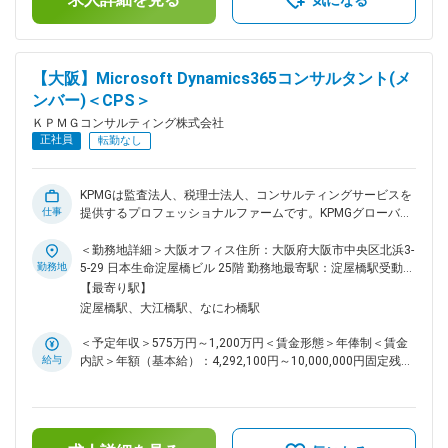
気になる
を支援します。 KPMGは、2021年11月に発表されたIDC社のレ
ポートにおいて、Dynamics365導入サービスのリーダーとし
て高く評価されています。KPMG Globalのネットワークも活用
しながら、日本におけるPE for Dynamics365ビジネスの立ち
【大阪】Microsoft Dynamics365コンサルタント(メ
上げを推進していただけるリーダークラスからメンバークラス
ンバー)＜CPS＞
まで広く募集します。 なお、PEは、Microsoft Dynamics365
だけでなく、SAPなど他のソリューションにも対応しています
ＫＰＭＧコンサルティング株式会社
ので、希望する方はスキルの幅を広げて頂くことができる環境
正社員
転勤なし
です。KPMG Globalの最先端のアセットや方法論に関する研修
の機会も提供させて頂きます。 ■本ポジションにおける役割：
チームの責任者として、組織運営（採用、メンバーのアサイン
KPMGは監査法人、税理士法人、コンサルティングサービスを
管理、評価などを含む）、KPMG Globalやオフショア開発拠点
仕事
提供するプロフェッショナルファームです。KPMGグローバル
とのグローバルコミュニケーションや、マイクロソフト社との
では現在、世界146ヵ国のメンバーファームに約200,000名の
協業をリードして頂きます。 また、提案・デリバリーの責任
プロフェッショナルを擁し、サービスを提供しています。
＜勤務地詳細＞大阪オフィス住所：大阪府大阪市中央区北浜3-
者として、メンバーの品質管理を担当して頂きます。 変更の
【Enterprise Solution - Microsoft】 KPMGでは、デジタル時代
勤務地
5-29 日本生命淀屋橋ビル 25階 勤務地最寄駅：淀屋橋駅受動喫
範囲：会社の定める業務
の業務改革ソリューションとしてPowered Enterprise（以下
煙対策：屋内全面禁煙変更の範囲：会社の定める事業所（リモ
【最寄り駅】
PE）for Microsoft Dynamics 365を提供しています。PEは、
ートワーク含む）
淀屋橋駅、大江橋駅、なにわ橋駅
KPMGグローバルの業務・システムの専門家の知見を集約した
目指すべき「模範解答」であるTarget Operating Modelと、そ
＜予定年収＞575万円～1,200万円＜賃金形態＞年俸制＜賃金
の内容に沿って事前に設定されたDynamics 365、および方法
給与
内訳＞年額（基本給）：4,292,100円～10,000,000円固定残業
論やアセットを提供することで、クライアントが低リスク、高
手当/月：121,325円～230,518円（固定残業時間50時間0分/
品質、短期間で業務変革を実現することを可能としています。
月）超過した時間外労働の残業手当は追加支給＜月額＞
本チームは、このPE for Dynamics365をEnablerとして活用
479,000円～1,063,851円（12分割）（一律手当を含む）＜昇
し、KPMG Globalの様々な領域の専門家と協業して付加価値の
給有無＞有＜残業手当＞有＜給与補足＞※予定年収はあくまで
高いサービスを提供し、クライアントのDX・業務変革の実現