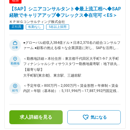
NEW
も2500を超え充実しております。 社員一人あたりで平均68時
【SAP】シニアコンサルタント◆最上流工程へ◆SAP
間／年を研修受講しており、個人のパフォーマンスを最大化す
るための体系的な育成の仕組みを用意しています。 ■おすすめ
経験でキャリアアップ◆フレックス◆在宅可＜ES＞
ポイント ・中途入社の80%以上がコンサル業界未経験からの
ＫＰＭＧコンサルティング株式会社
入社 ・穏やかな社風でありながら、グローバルファームとし
正社員
転勤なし
5名以上採用
てのナレッジが豊富のため、落ち着いたな環境で質の高いコン
サルを学べる結果、離職率が業界内では低く長期就業が可能
■KPMGグループについて： KPMGは監査法人、税理士法人、
●グローバル総収入384億ドル × 日本2,370名の総合コンサルフ
コンサルティングサービスを提供するプロフェッショナルファ
仕事
ァーム ●顧客の抱える様々な企業課題に対し、SAPを活用した
ームです。KPMGグローバルでは現在世界140ヵ国のメンバ
業務改革をお任せ ●圧倒的な人材投資 × 多様なキャリアパスを
ー、ファーム全体で約276,000名のプロフェッショナルを擁
支える評価制度 ●フレックス/男性育休取得率93%/働く場所の
＜勤務地詳細＞本社住所：東京都千代田区大手町1-9-7 大手町
し、サービスを提供しております。 https://recruit.kpmg-
複数選択肢等で柔軟な働き方が可能 本ポジションでは、クラ
勤務地
フィナンシャルシティサウスタワー勤務地最寄駅：地下鉄丸ノ
consulting.jp/information/es/
イアントの抱える様々な企業課題に対し、SAPを活用した業務
内線／大手町駅受動喫煙対策：屋内全面禁煙変更の範囲：会社
【最寄り駅】
改革のご支援を担って頂きます。 複数のチームを検討された
の定める事業所（リモートワーク含む）
大手町駅(東京都)、東京駅、三越前駅
い方（例：会計とSCMなど）は、これまでの経験等を踏まえ
幅広くチームを検討いたします。 ■業務内容： 1. 現状分析と
＜予定年収＞800万円～2,000万円＜賃金形態＞年俸制＜賃金
構想策定、業務設計、アーキテクチャデザイン 2. システム構
給与
内訳＞年額（基本給）：5,151,996円～17,887,992円固定残業
築（計画、設計・設定、展開） 3. 拡張機能（Addon）設計 4.
手当/月：154,000円～176,000円（固定残業時間50時間0分/
システム導入にあたってのユーザー側支援（PMO含む） 5. グ
月）超過した時間外労働の残業手当は追加支給＜月額＞
ローバルERPプロジェクト（ロールイン・ロールアウト） ■プ
583,333円～1,666,666円（12分割）（一律手当を含む）＜昇
ロジェクト事例： ・人事業務(給与・タレマネ等)高度化に向け
給有無＞有＜残業手当＞有＜給与補足＞※予定年収はあくまで
たシステム導入プロジェクト ・海外支社で先行導入されたS/4
求人詳細を見る
も目安の金額であり、選考を通じて上下する可能性がありま
気になる
HANAの日本本社へのロールインプロジェクト ・本社および国
す。■賞与：年1回（会社業績と個人成績による）■給与モデ
内グループ企業数十社への共通ERP導入プロジェクト ・共通
ル：30歳シニアコンサルタント：890万円35歳マネジャー：