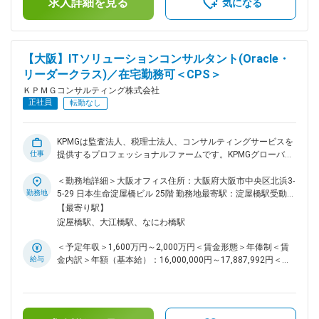
求人詳細を見る
も目安の金額であり、選考を通じて上下する可能性がありま
気になる
を支援します。 KPMGは、2021年11月に発表されたIDC社のレ
す。■賞与：年1回（会社業績と個人成績による）■給与モデ
ポートにおいて、Dynamics365導入サービスのリーダーとし
ル：27歳コンサルタント：670万円30歳シニアコンサルタン
て高く評価されています。KPMG Globalのネットワークも活用
ト：890万円35歳マネジャー：1,200万円賃金はあくまでも目
しながら、日本におけるPE for Dynamics365ビジネスの立ち
安の金額であり、選考を通じて上下する可能性があります。月
【大阪】ITソリューションコンサルタント(Oracle・
上げを推進していただけるリーダークラスからメンバークラス
給(月額)は固定手当を含めた表記です。
リーダークラス)／在宅勤務可＜CPS＞
まで広く募集します。 ■業務内容：： PE for Dynamics365に
関する以下の業務を担当して頂きます。 ・デモを通したクラ
ＫＰＭＧコンサルティング株式会社
イアントニーズの把握と提案 ・DX・業務改革の基本構想策定
正社員
転勤なし
・要件定義、パラメータ設定 ・アドオン機能の設計、受入テ
スト（開発はオフショア開発拠点を想定） ・テスト、移行、
およびトレーニング ・新業務・新システムの定着化、および
KPMGは監査法人、税理士法人、コンサルティングサービスを
継続的な変革の支援 ・プロジェクト管理、チェンジマネジメ
仕事
提供するプロフェッショナルファームです。KPMGグローバル
ント 変更の範囲：会社の定める業務
では現在、世界146ヵ国のメンバーファームに約200,000名の
プロフェッショナルを擁し、サービスを提供しています。 ■組
＜勤務地詳細＞大阪オフィス住所：大阪府大阪市中央区北浜3-
織について 当社では、デジタル時代の業務改革ソリューショ
勤務地
5-29 日本生命淀屋橋ビル 25階 勤務地最寄駅：淀屋橋駅受動喫
ンとしてPowered Enterprise（PE）for Oracle ERP Cloudを提
煙対策：屋内全面禁煙変更の範囲：会社の定める事業所（リモ
【最寄り駅】
供しています。PEは、KPMGグローバルの業務・システムの専
ートワーク含む）
淀屋橋駅、大江橋駅、なにわ橋駅
門家の知見を集約した目指すべき「模範解答」であるTarget
Operating Model と、その内容に沿って事前に設定された
＜予定年収＞1,600万円～2,000万円＜賃金形態＞年俸制＜賃
Oracle ERP Cloud、および方法論やアセットを提供すること
給与
金内訳＞年額（基本給）：16,000,000円～17,887,992円＜月
で、クライアントが低リスク、高品質、短期間で業務変革を実
額＞1,333,333円～1,490,666円（12分割）＜昇給有無＞有＜
現することを可能としています。本チームは、このPE for
残業手当＞有＜給与補足＞賞与別途あり賃金はあくまでも目安
Oracle ERP Cloud をクライアントの変革のEnablerとして活用
の金額であり、選考を通じて上下する可能性があります。月給
し、クライアントのDX・業務変革の実現を支援します。
(月額)は固定手当を含めた表記です。