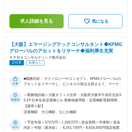
にて構成されております。 ■職務内容 経営戦略や事業戦略に
律手当を含む）＜昇給有無＞有＜残業手当＞有＜給与補足＞予
基づき、将来的なビジネスの在り方とそのための改革アジェン
定年収はあくまでも目安の金額であり、選考を通じて上下する
ダを定義する構想策定から、それを実現するための業務・組織
可能性があります。賃金はあくまでも目安の金額であり、選考
設計、テクノロジーに求める要件の定義、業務・組織変革の支
求人詳細を見る
を通じて上下する可能性があります。月給(月額)は固定手当を
気になる
援が主な業務になります。また、テクノロジー導入を伴う変革
含めた表記です。
の場合においては、ベンダー選定支援や、クライアントサイド
でのシステム導入から業務移行までのPMO支援も行います。
これまでのグローバルでの業務とシステム変革のご経験を活か
【大阪】エマージングテックコンサルタント◆KPMG
しつつ、今後は、クロスボーダー事案に特化した規制対応や事
グローバルのアセットをリサーチ◆福利厚生充実
業統合などクライアントの経営課題に対して、KPMGグローバ
ルの先進的なソリューションや方法論をレバレッジして課題解
ＫＰＭＧコンサルティング株式会社
決を推進されたいという志向をお持ちの方の応募をお待ちして
正社員
転勤なし
います。 ■案件例 （1）大手製造業 / グループ基幹業務・シス
テム刷新 ・事業戦略からの全体改革方針の落とし込み ・新オ
ペレーションモデルの策定とベンダ選定支援 ・システム構築
■職務内容： テクノロジーやコンセプト、KPMGグローバルの
PMO支援 ・組織権限や決裁権限、組織のミッション再整備 ・
仕事
アセットをリサーチし、ビジネスの視点を踏まえて、マーケッ
Quick Win施策の実施 （2）大手製造業 / グローバル経営基盤
ト主導のソリューションをアイディエーション。アイディアを
改革 ・グローバル経営の目指す姿の策定 ・全体改革方針と施
プロトタイプし、各所と連携しながら、市場エミネンスの確立
＜勤務地詳細＞大阪オフィス住所：大阪府大阪市中央区北浜3-
策の策定 ・新オペレーションモデルの策定とベンダ選定支援
やクライアント視点の拡大を目指します。 ■業務詳細： マー
勤務地
5-29 日本生命淀屋橋ビル 勤務地最寄駅：淀屋橋駅受動喫煙対
・システム構築PMO支援 （3）大手製造業 / グループエンジニ
ケットのリサーチからストラテジーの立案、ソリューションの
策：屋内全面禁煙変更の範囲：当社の指定する当社の事業所そ
【最寄り駅】
アリング競争力強化 ・外部環境変化を踏まえたエンジニアリ
アイディエーション、アイディアのプロトタイピング等、エマ
の他常駐先
淀屋橋駅、大江橋駅、なにわ橋駅
ングの目指す姿の策定 ・改革優先順位とロードマップ策定
ージングテックに関わる幅広いスコープを以下2つのサブチー
ムで活動しています。 ◆エマージングテック・ストラテジー：
＜予定年収＞575万円～1,200万円＜賃金形態＞年俸制＜賃金
新しい技術やコンセプト、手法、製品等のエマージングテック
給与
内訳＞年額（基本給）：4,292,100円～8,826,000円固定残業
をマーケットから発掘。KPMGグローバルやKPMGジャパンの