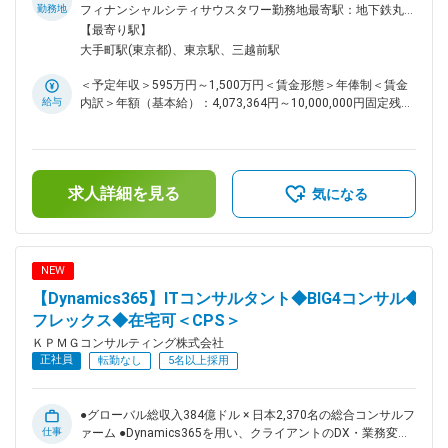
く場所の複数選択肢等で柔軟な働き方が可能 KPMGグローバル
勤務地
フィナンシャルシティサウスタワー勤務地最寄駅：地下鉄丸ノ
の様々な領域の専門家と協業して、付加価値の高いサービスを
内線／大手町駅受動喫煙対策：屋内全面禁煙変更の範囲：会社
【最寄り駅】
提供し、クライアントのDX・業務変革の実現支援をお任せい
の定める事業所（リモートワーク含む）
大手町駅(東京都)、東京駅、三越前駅
たします。 ■業務内容： ServiceNowに関する以下の業務を担
当して頂きます。 ・クライアントのリーダーと共に業務プロ
＜予定年収＞595万円～1,500万円＜賃金形態＞年俸制＜賃金
セス改革を推進し、ServiceNowに関する構想戦略、実現ロー
給与
内訳＞年額（基本給）：4,073,364円～10,000,000円固定残業
ドマップを提案 ・クライアントの業務プロセス改革に向け
手当/月：139,553円～230,518円（固定残業時間50時間0分/
ServiceNowの製品選定を含むソリューションに対するアドバ
月）超過した時間外労働の残業手当は追加支給＜月額＞
イスを提供 ・ServiceNow導入の構想策定、要件定義から設
479,000円～1,063,851円（12分割）（一律手当を含む）＜昇
計、開発、テスト、運用までを一気通貫で支援 ・単なるシス
給有無＞有＜残業手当＞有＜給与補足＞賞与別途あり賃金はあ
テムの導入だけではなく、新業務・新システムの定着化、およ
求人詳細を見る
くまでも目安の金額であり、選考を通じて上下する可能性があ
気になる
び継続的な変革の支援、チェンジマネジメントなど人・組織に
ります。月給(月額)は固定手当を含めた表記です。
関する支援も提供 ■本ポジションの魅力： ・目指すのはあく
までも「クライアントの業務改革とDXの成功、および持続的
な成長を支援するパートナー」です。業務起点でアプローチす
NEW
るので、業務×ITコンサルタントとしての経験を積むことが可
【Dynamics365】ITコンサルタント◆BIG4コンサル◆
能 ・当社は、グローバルにおけるトップ５のServiceNowスト
ラテジック・インテグレーション・パートナーの１社として高
フレックス◆在宅可＜CPS＞
く評価されています。KPMGグローバルのノウハウも活用しな
ＫＰＭＧコンサルティング株式会社
がら、さまざまな業界におけるプロジェクトの幅広いフェーズ
正社員
転勤なし
5名以上採用
に携わり、市場価値の高いServiceNowコンサルタントを目指
すことが可能 ・ServiceNowだけでなく、SAP, Oracle ERP
Cloud, Dynamics365など他のソリューションにも対応してい
●グローバル総収入384億ドル × 日本2,370名の総合コンサルフ
ますので、希望される方はスキルの幅を広げて頂くことが可能
仕事
ァーム ●Dynamics365を用い、クライアントのDX・業務変革
です。 ■参考情報