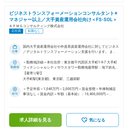
本社へのロールインプロジェクト ・本社および国内グループ
企業数十社への共通ERP導入プロジェクト ・共通ERPシステム
ビジネストランスフォーメーションコンサルタント※
を核とした標準業務プロセスの策定およびシステム導入のプロ
マネジャー以上／大手資産運用会社向け＜FS-SOL＞
ジェクト https://recruit.kpmg-consulting.jp/work/case-study
■KPMGグループについて： KPMGは監査法人、税理士法人、
ＫＰＭＧコンサルティング株式会社
コンサルティングサービスを提供するプロフェッショナルファ
正社員
転勤なし
ームです。KPMGグローバルでは現在世界140ヵ国のメンバ
ー、ファーム全体で約276,000名のプロフェッショナルを擁
し、サービスを提供しております。 https://recruit.kpmg-
国内大手資産運用会社や外資系資産運用会社に対してビジネス
consulting.jp/information/es/ 変更の範囲：会社の定める業務
仕事
／デジタルトランスフォーメーション支援を行います。 ま
た、政府の「資産運用立国」に関連した自治体等への各種施策
実行支援を行います。 合わせて、支援にあたり必要となる方
＜勤務地詳細＞本社住所：東京都千代田区大手町1-9-7 大手町
法論やフレームワークに関し、KPMGグローバルとの連携のも
勤務地
フィナンシャルシティサウスタワー勤務地最寄駅：地下鉄丸ノ
とサービスアセットの開発・整備を行います。 ■具体的な案件
内線／大手町駅受動喫煙対策：屋内全面禁煙変更の範囲：会社
【最寄り駅】
例： （1）国内大手資産運用会社や外資系資産運用会社に対す
の定める事業所（リモートワーク含む）
大手町駅(東京都)、東京駅、三越前駅
るビジネス／デジタルトランスフォーメーションに向けた支援
・顧客起点での業務／システム刷新支援 ・デジタル戦略／IT
＜予定年収＞1,040万円～2,000万円＜賃金形態＞年俸制補足
戦略策定、実行支援 ・デジタル技術活用による顧客接点高度
給与
事項なし＜賃金内訳＞年額（基本給）：10,400,000円～
化・デジタルマーケティング戦略策定支援 ・オムニチャネル
20,000,000円＜月額＞866,666円～1,666,666円（12分割）＜
におけるカスタマーエクスペリエンス戦略策定支援 ・テクノ
昇給有無＞有＜残業手当＞無＜給与補足＞※給与詳細は経験・
ロジー活用による既存サービスの高度化・ビジネスプラン作成
能力・前職給与等を踏まえて決定します。■昇給：年1回■賞
支援 （2）「金融・資産運用特区」に指定された自治体、金融
与：年1回賃金はあくまでも目安の金額であり、選考を通じて
庁の「資産運用立国実現プラン」に関連した各種支援 ・行政
求人詳細を見る
上下する可能性があります。月給(月額)は固定手当を含めた表
気になる
サービスの充実に向けた実行支援 ・金融ビジネスに関する規
記です。