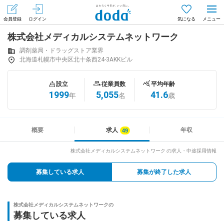
会員登録
ログイン
気になる
株式会社メディカルシステムネットワーク
メニュー
会員登録（無料）
ログイン
調剤薬局・ドラッグストア業界
北海道札幌市中央区北十条西24-3AKKビル
はじめてdodaをご利用される方へ
設立
従業員数
平均年齢
1999
5,055
41.6
年
名
歳
求人を探す
求人を紹介してもらう
概要
求人
年収
株式会社メディカルシステムネットワーク の求人・中途採用情報
知りたい・聞きたい
募集している求人
募集が終了した求人
イベント
株式会社メディカルシステムネットワークの
専門サイト
募集している求人