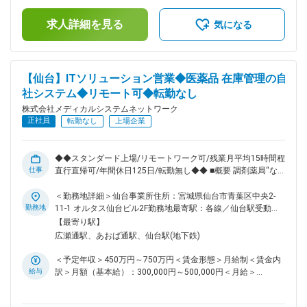
ート等、他チームメンバーと連携しながら、業務を進めていた
支給）賃金はあくまでも目安の金額であり、選考を通じて上下
だきます。 ■キャリアパス 経験やスキルなどによりますが、
求人詳細を見る
する可能性があります。月給(月額)は固定手当を含めた表記で
気になる
組織のマネジメント業務へステップアップや、スペシャリスト
す。
として業務を極めていっていただくことも可能です。 ■働きや
すい環境 ◎業務都合に合わせ、直行直帰やリモートワークを
柔軟に活用できます。 ◎残業は月平均15時間程度なので、ワ
【仙台】ITソリューション営業◆医薬品 在庫管理の自
ークライフバランスを重視することができます。 ◎産休・育
社システム◆リモート可◆転勤なし
休取得後の復帰率も約98％など、高い定着率が特徴で、長期
的な就業が可能です。 ■当社の特徴 当社は医薬品ネットワー
株式会社メディカルシステムネットワーク
ク事業・調剤薬局事業・賃貸設備関連事業・給食事業・訪問介
正社員
転勤なし
上場企業
護事業等、地域の「医・食・住」のインフラとして地域住民の
健康を支えるトータルサービス事業を展開しています。地域に
根差した医療サービスの提供を目指し、医薬連携による細やか
◆◆スタンダード上場/リモートワーク可/残業月平均15時間程/
な医療・サービスの提供を行っております。 調剤薬局事業で
仕事
直行直帰可/年間休日125日/転勤無し◆◆ ■概要 調剤薬局“なの
は全国435店舗を展開、医薬品ネットワーク加盟件数は47都道
花薬局”を全国に展開している当社。調剤薬局に対して、医薬
府県で合計8,912件（2023年8月末）を全国各地で事業を展開
品の在庫管理システム拡販のために新組織を立ち上げました。
＜勤務地詳細＞仙台事業所住所：宮城県仙台市青葉区中央2-
しています。 変更の範囲：会社の定める業務
新システム拡販のため営業メンバーを募集いたします。 ■業務
勤務地
11-1 オルタス仙台ビル2F勤務地最寄駅：各線／仙台駅受動喫
内容 自社サービスである医薬品の在庫管理システム
煙対策：屋内全面禁煙変更の範囲：会社の定める事業所（リモ
【最寄り駅】
「LINCLE」（https://msnw-lincle.jp/）の新規導入の提案営業
ートワーク含む）
広瀬通駅、あおば通駅、仙台駅(地下鉄)
をお任せいたします。 調剤薬局向けにどのように拡販してい
くのかを一緒に考えながら、実行いただきます。 受注件数が
＜予定年収＞450万円～750万円＜賃金形態＞月給制＜賃金内
個人目標として課されますが、立ち上げフェーズのサービスで
給与
訳＞月額（基本給）：300,000円～500,000円＜月給＞
あるため、数字だけではなく定性面を含めた評価となります。
300,000円～500,000円＜昇給有無＞有＜残業手当＞有＜給与
■配属組織 事業拡大を見据えた組織増強のための募集となりま
補足＞※残業代は別途支給します。給与詳細は前職給与を参照
す。カスタマーサポート等、他チームメンバーと連携しなが