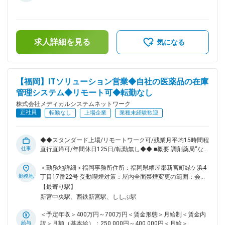
■配属組織 大阪支店にはベテランの営業1名が在籍しており、
250,000円～400,000円＜昇給有無＞有＜残業手当＞有＜給与
事業拡大を見据えた組織増強のための募集となります。先輩社
補足＞※残業代は別途支給します。給与詳細は前職給与を参照
員がしっかりフォローしますので、業界未経験の方もご安心く
の上、相談し決定致します。■賞与：年2回支給（合計3か月分
ださい。カスタマーサポート等、他チームメンバーと連携しな
支給）賃金はあくまでも目安の金額であり、選考を通じて上下
がら、業務を進めていただきます。 ■キャリアパス 経験やス
求人詳細を見る
する可能性があります。月給(月額)は固定手当を含めた表記で
気になる
キルなどによりますが、組織のマネジメント業務へステップア
す。
ップや、スペシャリストとして業務を極めていっていただくこ
とも可能です。 ■働きやすい環境 ◎業務都合に合わせ、直行直
帰やリモートワークを柔軟に活用できます。 ◎残業は月平均
【福岡】ITソリューション営業◆自社の医薬品の在庫
15時間程度なので、ワークライフバランスを重視することが
管理システム◆リモート可◆転勤なし
できます。 ◎産休・育休取得後の復帰率も約98％など、高い
定着率が特徴で、長期的な就業が可能です。 ■当社の特徴 当
株式会社メディカルシステムネットワーク
社は医薬品ネットワーク事業・調剤薬局事業・賃貸設備関連事
正社員
転勤なし
上場企業
業種未経験歓迎
業・給食事業・訪問介護事業等、地域の「医・食・住」のイン
フラとして地域住民の健康を支えるトータルサービス事業を展
開しています。地域に根差した医療サービスの提供を目指し、
◆◆スタンダード上場/リモートワーク可/残業月平均15時間程/
医薬連携による細やかな医療・サービスの提供を行っておりま
仕事
直行直帰可/年間休日125日/転勤無し◆◆ ■概要 調剤薬局“なの
す。 調剤薬局事業では全国435店舗を展開、医薬品ネットワー
花薬局”を全国に展開している当社。調剤薬局に対して、医薬
ク加盟件数は47都道府県で合計8,912件（2023年8月末）を全
品の在庫管理システム拡販のために新組織を立ち上げました。
＜勤務地詳細＞福岡事務所住所：福岡県糟屋郡新宮町緑ケ浜4
国各地で事業を展開しています。 変更の範囲：会社の定める
新システム拡販のため営業メンバーを募集いたします。 ■業務
勤務地
丁目17番22号 受動喫煙対策：屋内全面禁煙変更の範囲：会社
業務
内容 自社サービスである医薬品の在庫管理システム
の定める事業所（リモートワーク含む）
【最寄り駅】
「LINCLE」（https://msnw-lincle.jp/）の新規導入の提案営業
新宮中央駅、西鉄新宮駅、ししぶ駅
をお任せいたします。 調剤薬局向けにどのように拡販してい
くのかを一緒に考えながら、実行いただきます。 受注件数が
＜予定年収＞400万円～700万円＜賃金形態＞月給制＜賃金内
個人目標として課されますが、立ち上げフェーズのサービスで
給与
訳＞月額（基本給）：250,000円～400,000円＜月給＞