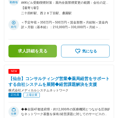
ていくために、新組織を立ち上げました。 今回は、弊社シス
勤務地
AKKビル受動喫煙対策：屋内全面禁煙変更の範囲：会社の定め
テムの更なる拡販を目指して、インサイドセールスのポジショ
る事業所（リモートワーク含む）
【最寄り駅】
ンを募集します。今後も規模拡大が見込まれる重要なポジショ
二十四軒駅、西２８丁目駅、桑園駅
ンです。 ■業務内容 調剤薬局を対象としたアプローチ業務を
お任せいたします。DM送付や電話でのアポイント取得を通
＜予定年収＞350万円～500万円＜賃金形態＞月給制＜賃金内
じ、営業担当へ商談機会をつなぐ「橋渡し」がミッション。契
給与
訳＞月額（基本給）：210,000円～330,000円＜月給＞
約を取るクロージング業務はありませんので、電話対応やコミ
210,000円～330,000円＜昇給有無＞有＜残業手当＞有＜給与
ュニケーション力を活かしたい方に最適なポジションです。医
補足＞※残業代は別途支給します。給与詳細は前職給与を参照
療業界の知識は入社後にしっかり学べるため、業界未経験の方
の上、相談し決定致します。■賞与：年2回支給（合計3か月分
も安心してスタートできます。 ＜具体的な業務＞ ・ターゲッ
支給）賃金はあくまでも目安の金額であり、選考を通じて上下
トへのDM送付 ・電話によるアポイント取得 ・その他、事務処
求人詳細を見る
する可能性があります。月給(月額)は固定手当を含めた表記で
気になる
理など付随する業務 ■フォロー体制 入社後は業界や弊社シス
す。
テムなど基本的な知識研修から始まり、その後、先輩社員との
OJTを行っていく予定です。分からないことはすぐに相談で
きる風通しの良い環境が整っています。プロパー・中途の垣根
NEW
なく、意欲や成果を正当に評価する社風も特徴です。 ■働きや
【仙台】コンサルティング営業◆薬局経営をサポート
すい環境 月平均残業15時間程度、業務内容に応じてリモート
ワークも可能と、ワークライフバランスは抜群。産育休後の復
する自社システムを展開◆経営課題解決を支援
帰率は約98％と高く、ライフステージが変わっても長く働け
株式会社メディカルシステムネットワーク
る環境があります。年間休日125日、各種休暇制度や福利厚生
正社員
上場企業
も充実しています。 ■当社の特徴 医薬品ネットワーク事業・
調剤薬局事業・賃貸設備関連事業・給食事業・訪問介護事業
等、地域の「医・食・住」のインフラとして地域住民の健康を
◆◆全国47都道府県・約12,000件の医療機関とつながる圧倒的
支えるトータルサービス事業を展開しています。地域に根差し
仕事
なネットワーク基盤を保有/経営課題に対してのサービスの提
た医療サービスの提供を目指し、医薬連携による細やかな医