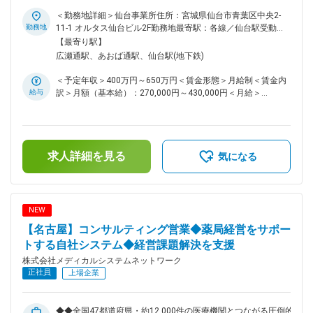
案/完全週休2日制◆◆ ◆医薬品卸・医療業界で培った経験を
療・サービスの提供を行っております。 調剤薬局事業では全
「経営支援・コンサルティング型営業」へ昇華できるポジショ
＜勤務地詳細＞仙台事業所住所：宮城県仙台市青葉区中央2-
国435店舗を展開、医薬品ネットワーク加盟件数は47都道府県
ン ◆単なる物売りではなく、薬局・医療機関の経営課題に真正
勤務地
11-1 オルタス仙台ビル2F勤務地最寄駅：各線／仙台駅受動喫
で合計8,912件（2023年8月末）を全国各地で事業を展開して
面から向き合い、地域医療を支える実感を得られる仕事 ■業務
煙対策：屋内全面禁煙変更の範囲：会社の定める事業所（リモ
【最寄り駅】
います。 変更の範囲：会社の定める業務
内容 医薬品を取り扱う薬局や医療機関に対し、当社の薬局経
ートワーク含む）
広瀬通駅、あおば通駅、仙台駅(地下鉄)
営サポートシステムや各種支援サービスを提案いただきます。
医療機関の経営には、診療・調剤以外にも「医薬品価格交渉」
＜予定年収＞400万円～650万円＜賃金形態＞月給制＜賃金内
「支払い業務」「在庫管理」「不動品処理」など多くの負担が
給与
訳＞月額（基本給）：270,000円～430,000円＜月給＞
存在します。そうした煩雑な業務を一括して支援し、経営の効
270,000円～430,000円＜昇給有無＞有＜残業手当＞有＜給与
率化・安定化を実現するのが当社のサービスです。 ■営業スタ
補足＞※残業代は別途支給します。給与詳細は前職給与を参照
イル 新規開拓もありますが、これまでの繋がりを活かした医
の上、相談し決定致します。■賞与：2回■昇給：1回賃金はあ
薬品卸会社や紹介会社からの紹介も多くなっています。新規サ
くまでも目安の金額であり、選考を通じて上下する可能性があ
ービスをご案内するため、対面での営業が多くなっています。
求人詳細を見る
ります。月給(月額)は固定手当を含めた表記です。
気になる
（お客様希望でのオンライン商談も有り） 経営状況をヒアリ
ングし、最適な支援策を提案するため、医薬品卸や医療業界で
培った知見がそのまま強みとして活かせます。商材ありきでは
なく、「どうすればより良い薬局経営になるか」を一緒に考え
NEW
る、コンサルティング要素の高い仕事です。 ■組織構成 現在
【名古屋】コンサルティング営業◆薬局経営をサポー
は20名程のメンバーにて構成されています。社員の多くが中
途入社ということもあり、中途入社の方でもすぐに馴染むこと
トする自社システム◆経営課題解決を支援
ができる社風があります。家庭や育児に対する理解もあります
株式会社メディカルシステムネットワーク
ので、お子様の行事や急なお迎えなども是非ご相談ください。
正社員
上場企業
また、担当エリアはそれぞれ決まっており、エリアによっては
出張が伴う場合もございます。 ※例：名古屋拠点→東海・北陸
エリアをカバー ■メディカルシステムネットワークについて
◆◆全国47都道府県・約12,000件の医療機関とつながる圧倒的