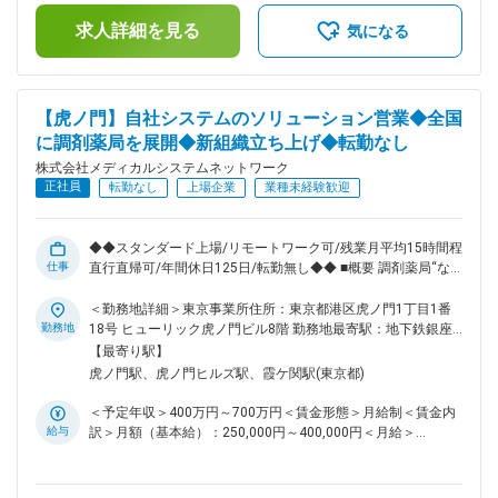
ら、業務を進めていただきます。 ■キャリアパス 経験やスキ
支給）賃金はあくまでも目安の金額であり、選考を通じて上下
ルなどによりますが、組織のマネジメント業務へステップアッ
求人詳細を見る
する可能性があります。月給(月額)は固定手当を含めた表記で
気になる
プや、スペシャリストとして業務を極めていっていただくこと
す。
も可能です。 ■働きやすい環境 ◎業務都合に合わせ、直行直帰
やリモートワークを柔軟に活用できます。 ◎残業は月平均15
時間程度なので、ワークライフバランスを重視することができ
【虎ノ門】自社システムのソリューション営業◆全国
ます。 ◎産休・育休取得後の復帰率も約98％など、高い定着
に調剤薬局を展開◆新組織立ち上げ◆転勤なし
率が特徴で、長期的な就業が可能です。 ■当社の特徴 当社は
医薬品ネットワーク事業・調剤薬局事業・賃貸設備関連事業・
株式会社メディカルシステムネットワーク
給食事業・訪問介護事業等、地域の「医・食・住」のインフラ
正社員
転勤なし
上場企業
業種未経験歓迎
として地域住民の健康を支えるトータルサービス事業を展開し
ています。地域に根差した医療サービスの提供を目指し、医薬
連携による細やかな医療・サービスの提供を行っております。
◆◆スタンダード上場/リモートワーク可/残業月平均15時間程/
調剤薬局事業では全国435店舗を展開、医薬品ネットワーク加
仕事
直行直帰可/年間休日125日/転勤無し◆◆ ■概要 調剤薬局“なの
盟件数は47都道府県で合計8,912件（2023年8月末）を全国各
花薬局”を全国に展開している当社。調剤薬局に対して、医薬
地で事業を展開しています。 変更の範囲：会社の定める業務
品の在庫管理システム拡販のために新組織を立ち上げました。
＜勤務地詳細＞東京事業所住所：東京都港区虎ノ門1丁目1番
新システム拡販のため営業メンバーを募集いたします。 ■業務
勤務地
18号 ヒューリック虎ノ門ビル8階 勤務地最寄駅：地下鉄銀座
内容 自社サービスである医薬品の在庫管理システム
線／虎ノ門駅受動喫煙対策：屋内全面禁煙変更の範囲：会社の
【最寄り駅】
「LINCLE」（https://msnw-lincle.jp/）の新規導入の提案営業
定める事業所（リモートワーク含む）
虎ノ門駅、虎ノ門ヒルズ駅、霞ケ関駅(東京都)
をお任せいたします。 調剤薬局向けにどのように拡販してい
くのかを一緒に考えながら、実行いただきます。 受注件数が
＜予定年収＞400万円～700万円＜賃金形態＞月給制＜賃金内
個人目標として課されますが、立ち上げフェーズのサービスで
給与
訳＞月額（基本給）：250,000円～400,000円＜月給＞
あるため、数字だけではなく定性面を含めた評価となります。
250,000円～400,000円＜昇給有無＞有＜残業手当＞有＜給与
■配属組織 東京支店にはベテランの営業1名が在籍しており、
補足＞※残業代は別途支給します。給与詳細は前職給与を参照
事業拡大を見据えた組織増強のための募集となります。先輩社
の上、相談し決定致します。■賞与：年2回支給（合計3か月分