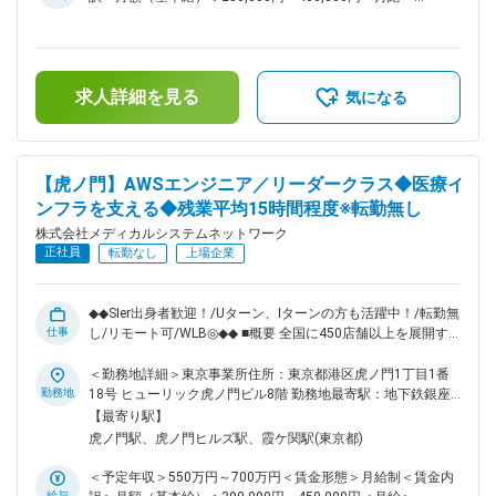
あるため、数字だけではなく定性面を含めた評価となります。
250,000円～400,000円＜昇給有無＞有＜残業手当＞有＜給与
■配属組織 福岡支店にはベテランの営業1名が在籍しており、
補足＞※残業代は別途支給します。給与詳細は前職給与を参照
事業拡大を見据えた組織増強のための募集となります。先輩社
の上、相談し決定致します。■賞与：年2回支給（合計3か月分
員がしっかりフォローしますので、業界未経験の方もご安心く
支給）賃金はあくまでも目安の金額であり、選考を通じて上下
ださい。カスタマーサポート等、他チームメンバーと連携しな
求人詳細を見る
する可能性があります。月給(月額)は固定手当を含めた表記で
気になる
がら、業務を進めていただきます。 ■キャリアパス 経験やス
す。
キルなどによりますが、組織のマネジメント業務へステップア
ップや、スペシャリストとして業務を極めていっていただくこ
とも可能です。 ■働きやすい環境 ◎業務都合に合わせ、直行直
【虎ノ門】AWSエンジニア／リーダークラス◆医療イ
帰やリモートワークを柔軟に活用できます。 ◎残業は月平均
ンフラを支える◆残業平均15時間程度※転勤無し
15時間程度なので、ワークライフバランスを重視することが
できます。 ◎産休・育休取得後の復帰率も約98％など、高い
株式会社メディカルシステムネットワーク
定着率が特徴で、長期的な就業が可能です。 ■当社の特徴 当
正社員
転勤なし
上場企業
社は医薬品ネットワーク事業・調剤薬局事業・賃貸設備関連事
業・給食事業・訪問介護事業等、地域の「医・食・住」のイン
フラとして地域住民の健康を支えるトータルサービス事業を展
◆◆SIer出身者歓迎！/Uターン、Iターンの方も活躍中！/転勤無
開しています。地域に根差した医療サービスの提供を目指し、
仕事
し/リモート可/WLB◎◆◆ ■概要 全国に450店舗以上を展開す
医薬連携による細やかな医療・サービスの提供を行っておりま
る「なの花薬局」をはじめ、医療インフラを支える多角的な事
す。 調剤薬局事業では全国435店舗を展開、医薬品ネットワー
業を展開する当社にて、クラウドエンジニアとしてご活躍いた
＜勤務地詳細＞東京事業所住所：東京都港区虎ノ門1丁目1番
ク加盟件数は47都道府県で合計8,912件（2023年8月末）を全
だける方を募集いたします。 ■業務内容 流通システム部に
勤務地
18号 ヒューリック虎ノ門ビル8階 勤務地最寄駅：地下鉄銀座
国各地で事業を展開しています。 変更の範囲：会社の定める
て、クラウドエンジニアとしてAWSを中心としたクラウドイ
線／虎ノ門駅受動喫煙対策：屋内全面禁煙変更の範囲：会社の
【最寄り駅】
業務
ンフラの設計・構築・運用保守をお任せします。また、AWS
定める事業所（リモートワーク含む）
虎ノ門駅、虎ノ門ヒルズ駅、霞ケ関駅(東京都)
でのセキュリティ環境構築のリードも担っていただく予定で
す。 調剤薬局向けの各種自社システムは、店舗数拡大やサー
＜予定年収＞550万円～700万円＜賃金形態＞月給制＜賃金内
ビス高度化に伴い、今後さらなる強化を予定。事業成長を支え
給与