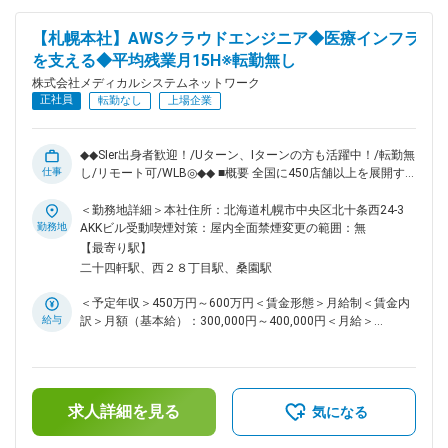
住」のインフラとして 地域住民の健康を支えるトータルサー
ビス事業を展開しています。地域に根差した医療サービスの提
【札幌本社】AWSクラウドエンジニア◆医療インフラ
供を目指し、医薬連携による細やかな 医療・サービスの提供
を支える◆平均残業月15H※転勤無し
を行っております。 調剤薬局事業では全国472店舗を展開、医
薬品ネットワーク加盟件数は47都道府県で約11,678件（2025
株式会社メディカルシステムネットワーク
年11月末）を全国各地で事業を展開しています。 ■就業環境：
正社員
転勤なし
上場企業
残業は月平均15時間程度なので、ワークライフバランスを重
視することができます。 リモートワークも業務に応じて可能
ですので、効率のいい働き方も実現可能です。 産休・育休取
◆◆SIer出身者歓迎！/Uターン、Iターンの方も活躍中！/転勤無
得後の復帰率も約98％など、高い定着率が特徴で、長期的な
仕事
し/リモート可/WLB◎◆◆ ■概要 全国に450店舗以上を展開す
就業が可能です。 変更の範囲：会社の定める業務
る「なの花薬局」をはじめ、医療インフラを支える多角的な事
業を展開する当社にて、クラウドエンジニアとしてご活躍いた
＜勤務地詳細＞本社住所：北海道札幌市中央区北十条西24-3
だける方を募集いたします。 ■業務内容 流通システム部に
勤務地
AKKビル受動喫煙対策：屋内全面禁煙変更の範囲：無
て、クラウドエンジニアとしてAWSを中心としたクラウドイ
【最寄り駅】
ンフラの設計・構築・運用保守をお任せします。 調剤薬局向
二十四軒駅、西２８丁目駅、桑園駅
けの各種自社システムは、店舗数拡大やサービス高度化に伴
い、今後さらなる強化を予定。事業成長を支える重要なポジシ
＜予定年収＞450万円～600万円＜賃金形態＞月給制＜賃金内
ョンとして、裁量を持って技術選定や改善提案にも関われま
給与
訳＞月額（基本給）：300,000円～400,000円＜月給＞
す。 ■技術成長を後押しする環境 AWS関連資格取得、技術書
300,000円～400,000円＜昇給有無＞有＜残業手当＞有＜給与
購入、外部研修などは会社が費用を負担。新しい技術への挑戦
補足＞※残業代は別途支給します。給与詳細は前職給与を参照
を後押しする風土があり、「やりたい」と手を挙げればチャレ
の上、相談し決定致します。■賞与：年2回支給（合計3か月分
ンジできる環境です。 ■組織構成 システム本部は59名で構成
支給）賃金はあくまでも目安の金額であり、選考を通じて上下
されており、年齢も20代～50代まで幅広く在籍しておりま
求人詳細を見る
する可能性があります。月給(月額)は固定手当を含めた表記で
気になる
す。 ■キャリアパス ご経験や志向に応じて、インフラ領域の
す。
スペシャリストとして技術を極める道、またはチームを牽引す