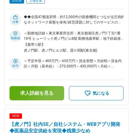
正社員
上場企業
また、担当エリアはそれぞれ決まっており、エリアによっては
出張が伴う場合もございます。 ※例：名古屋拠点→東海・北陸
エリアをカバー ■メディカルシステムネットワークについて
◆◆全国47都道府県・約12,000件の医療機関とつながる圧倒的
全国450店舗以上を展開する「なの花薬局」を中核に、医薬品
仕事
なネットワーク基盤を保有/経営課題に対してのサービスの提
ネットワーク事業・調剤薬局事業を軸とした医療インフラ企業
案/完全週休2日制◆◆ ◆医薬品卸・医療業界で培った経験を
です。創業から25年以上、医療の安定供給と地域密着型サー
「経営支援・コンサルティング型営業」へ昇華できるポジショ
＜勤務地詳細＞東京事業所住所：東京都港区虎ノ門1丁目1番
ビスを追求し続け、現在はスタンダード市場に上場。売上高・
ン ◆単なる物売りではなく、薬局・医療機関の経営課題に真正
勤務地
18号 ヒューリック虎ノ門ビル8階 勤務地最寄駅：地下鉄銀座
事業規模ともに安定成長を続けています。 変更の範囲：会社
面から向き合い、地域医療を支える実感を得られる仕事 ■業務
線／虎ノ門駅受動喫煙対策：屋内全面禁煙変更の範囲：会社の
【最寄り駅】
の定める業務
内容 医薬品を取り扱う薬局や医療機関に対し、当社の薬局経
定める事業所（リモートワーク含む）
虎ノ門駅、虎ノ門ヒルズ駅、霞ケ関駅(東京都)
営サポートシステムや各種支援サービスを提案いただきます。
医療機関の経営には、診療・調剤以外にも「医薬品価格交渉」
＜予定年収＞400万円～650万円＜賃金形態＞月給制＜賃金内
「支払い業務」「在庫管理」「不動品処理」など多くの負担が
給与
訳＞月額（基本給）：270,000円～430,000円＜月給＞
存在します。そうした煩雑な業務を一括して支援し、経営の効
270,000円～430,000円＜昇給有無＞有＜残業手当＞有＜給与
率化・安定化を実現するのが当社のサービスです。 ■営業スタ
補足＞※残業代は別途支給します。給与詳細は前職給与を参照
イル 新規開拓もありますが、これまでの繋がりを活かした医
の上、相談し決定致します。■賞与：2回■昇給：1回賃金はあ
薬品卸会社や紹介会社からの紹介も多くなっています。新規サ
くまでも目安の金額であり、選考を通じて上下する可能性があ
ービスをご案内するため、対面での営業が多くなっています。
求人詳細を見る
ります。月給(月額)は固定手当を含めた表記です。
気になる
（お客様希望でのオンライン商談も有り） 経営状況をヒアリ
ングし、最適な支援策を提案するため、医薬品卸や医療業界で
培った知見がそのまま強みとして活かせます。商材ありきでは
なく、「どうすればより良い薬局経営になるか」を一緒に考え
NEW
る、コンサルティング要素の高い仕事です。 ■組織構成 現在
【虎ノ門】社内SE／自社システム・WEBアプリ開発
は20名程のメンバーにて構成されています。社員の多くが中
途入社ということもあり、中途入社の方でもすぐに馴染むこと
◆医薬品安定供給を実現◆残業少なめ