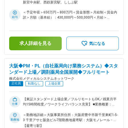
実現可能です。 産休・育休取得後の復帰率も約98％など、高
ステムの開発、業務システム導入、薬局業務で利用するシステ
新宮中央駅、西鉄新宮駅、ししぶ駅
い定着率が特徴で、長期的な就業が可能です。 変更の範囲：
ムの企画開発運用等のプロジェクトマネージャをお任せしま
会社の定める業務
す。 業務事例： 直営店約450店舗の管理運用システム 医薬品
＜予定年収＞650万円～800万円＜賃金形態＞月給制＜賃金内
ネットワーク加盟店(約10,000店舗)のシステム運用・開発業
給与
訳＞月額（基本給）：430,000円～500,000円＜月給＞
務、基幹システムの刷新など 提案、コスト見積もり、要件定
430,000円～500,000円＜昇給有無＞有＜残業手当＞有＜給与
義～運用まで経験やスキルに応じて業務をお任せしていきま
補足＞※残業代は別途支給します。給与詳細は前職給与を参照
す。 さらなるマネジメント業務や、PMのスペシャリストとし
の上、相談し決定致します。■賞与：年2回支給（合計3か月分
て業務を極めて頂くことも可能です。 ■組織構成： システム
支給）賃金はあくまでも目安の金額であり、選考を通じて上下
本部は59名で構成されており、年齢も20代～50代まで幅広く
求人詳細を見る
する可能性があります。月給(月額)は固定手当を含めた表記で
気になる
在籍しております。 ■キャリアパス： 経験やスキルなどによ
す。
りますが、マネジメント業務へとステップアップや、スペシャ
リストとして業務を極めていっていただくことも可能です。 ■
魅力： 業務に関係する技術書籍の購入や研修参加費などは会
大阪◆PM・PL（自社薬局向け業務システム）◆スタ
社が費用負担する等、エンジニアの就業環境をサポートする体
ンダード上場／調剤薬局全国展開◆フルリモート
制が整っています。 ■当社の特徴： 当社は医薬品ネットワー
ク事業・調剤薬局事業・賃貸設備関連事業・給食事業・訪問介
株式会社メディカルシステムネットワーク
護事業等、地域の「医・食・住」のインフラとして 地域住民
正社員
転勤なし
上場企業
の健康を支えるトータルサービス事業を展開しています。地域
に根差した医療サービスの提供を目指し、医薬連携による細や
かな 医療・サービスの提供を行っております。 調剤薬局事業
【東証スタンダード上場企業／フルリモートもOK／残業月平
では全国472店舗を展開、医薬品ネットワーク加盟件数は47都
仕事
均15時間程度／ワークライフバランス充実】 ■業務概要：
道府県で約11,678件（2025年11月末）を全国各地で事業を展
「なの花薬局」チェーンの運営・同社グループや加盟登録して
開しています。 ■就業環境： 残業は月平均15時間程度なの
いる一般保険薬局等の医療機関に対し、医薬品調達から薬剤師
＜勤務地詳細＞大阪事業所住所：大阪府豊中市新千里東町1-5-
で、ワークライフバランスを重視することができます。 リモ
研修までの保険薬局運営支援サービスを提供する当社で、プロ
勤務地
3 千里アサヒ阪急ビル7階勤務地最寄駅：大阪モノレール・北
ートワークも業務に応じて可能ですので、効率のいい働き方も
ジェクトマネージャー業務をお任せします。 ＜具体的に＞ シ
大阪急行線線／千里中央駅受動喫煙対策：屋内全面禁煙変更の
【最寄り駅】