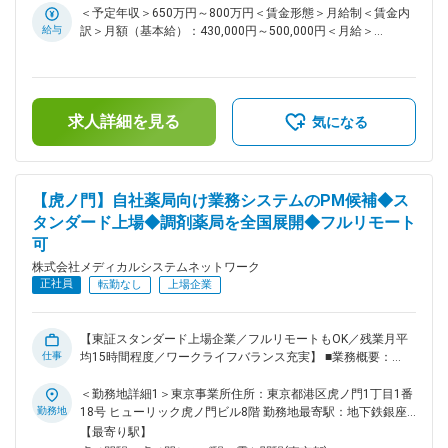
す。 業務事例： 直営店約450店舗の管理運用システム 医薬品
＜予定年収＞650万円～800万円＜賃金形態＞月給制＜賃金内
ネットワーク加盟店(約10,000店舗)のシステム運用・開発業
給与
訳＞月額（基本給）：430,000円～500,000円＜月給＞
務、基幹システムの刷新など 提案、コスト見積もり、要件定
430,000円～500,000円＜昇給有無＞有＜残業手当＞有＜給与
義～運用まで経験やスキルに応じて業務をお任せしていきま
補足＞※残業代は別途支給します。給与詳細は前職給与を参照
す。 さらなるマネジメント業務や、PMのスペシャリストとし
の上、相談し決定致します。■賞与：年2回支給（合計3か月分
て業務を極めて頂くことも可能です。 ■組織構成： システム
支給）賃金はあくまでも目安の金額であり、選考を通じて上下
本部は59名で構成されており、年齢も20代～50代まで幅広く
求人詳細を見る
する可能性があります。月給(月額)は固定手当を含めた表記で
気になる
在籍しております。 ■キャリアパス： 経験やスキルなどによ
す。
りますが、マネジメント業務へとステップアップや、スペシャ
リストとして業務を極めていっていただくことも可能です。 ■
魅力： 業務に関係する技術書籍の購入や研修参加費などは会
【虎ノ門】自社薬局向け業務システムのPM候補◆ス
社が費用負担する等、エンジニアの就業環境をサポートする体
タンダード上場◆調剤薬局を全国展開◆フルリモート
制が整っています。 ■当社の特徴： 当社は医薬品ネットワー
可
ク事業・調剤薬局事業・賃貸設備関連事業・給食事業・訪問介
護事業等、地域の「医・食・住」のインフラとして 地域住民
株式会社メディカルシステムネットワーク
の健康を支えるトータルサービス事業を展開しています。地域
正社員
転勤なし
上場企業
に根差した医療サービスの提供を目指し、医薬連携による細や
かな 医療・サービスの提供を行っております。 調剤薬局事業
では全国472店舗を展開、医薬品ネットワーク加盟件数は47都
【東証スタンダード上場企業／フルリモートもOK／残業月平
道府県で約11,678件（2025年11月末）を全国各地で事業を展
仕事
均15時間程度／ワークライフバランス充実】 ■業務概要：
開しています。 ■就業環境： 残業は月平均15時間程度なの
「なの花薬局」チェーンの運営・同社グループや加盟登録して
で、ワークライフバランスを重視することができます。 リモ
いる一般保険薬局等の医療機関に対し、医薬品調達から薬剤師
＜勤務地詳細1＞東京事業所住所：東京都港区虎ノ門1丁目1番
ートワークも業務に応じて可能ですので、効率のいい働き方も
研修までの保険薬局運営支援サービスを提供する当社で、プロ
勤務地
18号 ヒューリック虎ノ門ビル8階 勤務地最寄駅：地下鉄銀座
実現可能です。 産休・育休取得後の復帰率も約98％など、高
ジェクトマネージャー業務をお任せします。 ＜具体的に＞ シ
線／虎ノ門駅受動喫煙対策：屋内全面禁煙＜勤務地詳細2＞全
【最寄り駅】
い定着率が特徴で、長期的な就業が可能です。 変更の範囲：
ステムの開発、業務システム導入、薬局業務で利用するシステ