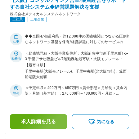
【大阪】コンサルティング営業/薬局経営をサポート
する自社システム◆経営課題解決を支援
株式会社メディカルシステムネットワーク
正社員
上場企業
◆◆全国47都道府県・約12,000件の医療機関とつながる圧倒的
仕事
なネットワーク基盤を保有/経営課題に対してのサービスの提
案/完全週休2日制◆◆ ◆医薬品卸・医療業界で培った経験を
「経営支援・コンサルティング型営業」へ昇華できるポジショ
＜勤務地詳細＞大阪事業所住所：大阪府豊中市新千里東町1-5-
ン ◆単なる物売りではなく、薬局・医療機関の経営課題に真正
勤務地
3 千里アサヒ阪急ビル7階勤務地最寄駅：大阪モノレール・北
面から向き合い、地域医療を支える実感を得られる仕事 ■業務
大阪急行線線／千里中央駅受動喫煙対策：屋内全面禁煙変更の
【最寄り駅】
内容 医薬品を取り扱う薬局や医療機関に対し、当社の薬局経
範囲：会社の定める事業所（リモートワーク含む）
千里中央駅(大阪モノレール)、千里中央駅(北大阪急行)、箕面
営サポートシステムや各種支援サービスを提案いただきます。
船場阪大前駅
医療機関の経営には、診療・調剤以外にも「医薬品価格交渉」
「支払い業務」「在庫管理」「不動品処理」など多くの負担が
＜予定年収＞400万円～650万円＜賃金形態＞月給制＜賃金内
存在します。そうした煩雑な業務を一括して支援し、経営の効
給与
訳＞月額（基本給）：270,000円～430,000円＜月給＞
率化・安定化を実現するのが当社のサービスです。 ■営業スタ
270,000円～430,000円＜昇給有無＞有＜残業手当＞有＜給与
イル 新規開拓もありますが、これまでの繋がりを活かした医
補足＞※残業代は別途支給します。給与詳細は前職給与を参照
薬品卸会社や紹介会社からの紹介も多くなっています。新規サ
の上、相談し決定致します。■賞与：2回■昇給：1回賃金はあ
ービスをご案内するため、対面での営業が多くなっています。
くまでも目安の金額であり、選考を通じて上下する可能性があ
（お客様希望でのオンライン商談も有り） 経営状況をヒアリ
求人詳細を見る
ります。月給(月額)は固定手当を含めた表記です。
気になる
ングし、最適な支援策を提案するため、医薬品卸や医療業界で
培った知見がそのまま強みとして活かせます。商材ありきでは
なく、「どうすればより良い薬局経営になるか」を一緒に考え