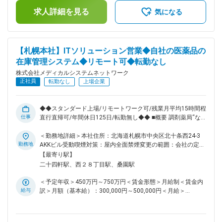
げればチャレンジできる環境です。 ■組織構成 システム本部
支給）賃金はあくまでも目安の金額であり、選考を通じて上下
は59名で構成されており、年齢も20代～50代まで幅広く在籍
求人詳細を見る
する可能性があります。月給(月額)は固定手当を含めた表記で
気になる
しております。 ■キャリアパス ご経験や志向に応じて、イン
す。
フラ領域のスペシャリストとして技術を極める道、またはチー
ムを牽引するマネジメントへのステップアップも可能です。 ■
働きやすい環境 残業は月平均15時間程度なので、ワークライ
【札幌本社】ITソリューション営業◆自社の医薬品の
フバランスを重視することができます。リモートワークも業務
在庫管理システム◆リモート可◆転勤なし
に応じて可能ですので、効率のいい働き方も実現可能です。
産休・育休取得後の復帰率も約98％など、高い定着率が特徴
株式会社メディカルシステムネットワーク
で、長期的な就業が可能です。 ■当社の特徴 医薬品ネットワ
正社員
転勤なし
上場企業
ーク事業・調剤薬局事業・賃貸設備関連事業・給食事業・訪問
介護事業等、地域の「医・食・住」のインフラとして地域住民
の健康を支えるトータルサービス事業を展開しています。地域
◆◆スタンダード上場/リモートワーク可/残業月平均15時間程/
に根差した医療サービスの提供を目指し、医薬連携による細や
仕事
直行直帰可/年間休日125日/転勤無し◆◆ ■概要 調剤薬局“なの
かな医療・サービスの提供を行っております。 調剤薬局事業
花薬局”を全国に展開している当社。調剤薬局に対して、医薬
では全国472店舗を展開、医薬品ネットワーク加盟件数は47都
品の在庫管理システム拡販のために新組織を立ち上げました。
＜勤務地詳細＞本社住所：北海道札幌市中央区北十条西24-3
道府県で約11,678件（2025年11月末）を全国各地で事業を展
新システム拡販のため営業メンバーを募集いたします。 ■業務
勤務地
AKKビル受動喫煙対策：屋内全面禁煙変更の範囲：会社の定め
開しています。 変更の範囲：会社の定める業務
内容 自社サービスである医薬品の在庫管理システム
る事業所（リモートワーク含む）
【最寄り駅】
「LINCLE」（https://msnw-lincle.jp/）の新規導入の提案営業
二十四軒駅、西２８丁目駅、桑園駅
をお任せいたします。 調剤薬局向けにどのように拡販してい
くのかを一緒に考えながら、実行いただきます。 受注件数が
＜予定年収＞450万円～750万円＜賃金形態＞月給制＜賃金内
個人目標として課されますが、立ち上げフェーズのサービスで
給与
訳＞月額（基本給）：300,000円～500,000円＜月給＞
あるため、数字だけではなく定性面を含めた評価となります。
300,000円～500,000円＜昇給有無＞有＜残業手当＞有＜給与
■配属組織 事業拡大を見据えた組織増強のための募集となりま
補足＞※残業代は別途支給します。給与詳細は前職給与を参照
す。カスタマーサポート等、他チームメンバーと連携しなが
の上、相談し決定致します。■賞与：年2回支給（合計3か月分