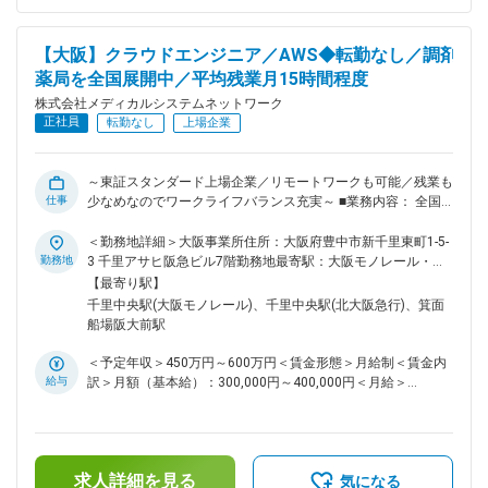
備関連事業・給食事業・訪問介護事業等、地域の「医・食・
住」のインフラとして 地域住民の健康を支えるトータルサー
ビス事業を展開しています。地域に根差した医療サービスの提
【大阪】クラウドエンジニア／AWS◆転勤なし／調剤
供を目指し、医薬連携による細やかな 医療・サービスの提供
薬局を全国展開中／平均残業月15時間程度
を行っております。 調剤薬局事業では全国472店舗を展開、医
薬品ネットワーク加盟件数は47都道府県で約11,678件（2025
株式会社メディカルシステムネットワーク
年11月末）を全国各地で事業を展開しています。 ■就業環境：
正社員
転勤なし
上場企業
残業は月平均15時間程度なので、ワークライフバランスを重
視することができます。 リモートワークも業務に応じて可能
ですので、効率のいい働き方も実現可能です。 産休・育休取
～東証スタンダード上場企業／リモートワークも可能／残業も
得後の復帰率も約98％など、高い定着率が特徴で、長期的な
仕事
少なめなのでワークライフバランス充実～ ■業務内容： 全国
就業が可能です。 変更の範囲：会社の定める業務
で400店舗以上調剤薬局【なの花薬局】を展開している当社に
おいて、クラウドエンジニアとして業務を担当して頂きます。
＜勤務地詳細＞大阪事業所住所：大阪府豊中市新千里東町1-5-
現在システム開発、構築強化しており、今後の事業展開、店舗
勤務地
3 千里アサヒ阪急ビル7階勤務地最寄駅：大阪モノレール・北
増加を見据えてクラウドエンジニアを急募いたします。 具体
大阪急行線線／千里中央駅受動喫煙対策：屋内全面禁煙変更の
【最寄り駅】
的な業務としては、システム開発におけるクラウドインフラ部
範囲：無
千里中央駅(大阪モノレール)、千里中央駅(北大阪急行)、箕面
分の検討構築及び運用保守作業をお願いしたいと考えておりま
船場阪大前駅
す。 ■組織構成： システム本部は59名で構成されており、年
齢も20代～50代まで幅広く在籍しております。 ■キャリアパ
＜予定年収＞450万円～600万円＜賃金形態＞月給制＜賃金内
ス： 経験やスキルなどによりますが、マネジメント業務へと
給与
訳＞月額（基本給）：300,000円～400,000円＜月給＞
ステップアップや、スペシャリストとして業務を極めていって
300,000円～400,000円＜昇給有無＞有＜残業手当＞有＜給与
いただくことも可能です。 ■魅力： 業務に関係する技術書籍
補足＞※残業代は別途支給します。給与詳細は前職給与を参照
の購入や研修参加費などは会社が費用負担する等、エンジニア
の上、相談し決定致します。■賞与：年2回支給（合計3か月分
の就業環境をサポートする体制が整っています。 ■当社の特
支給）賃金はあくまでも目安の金額であり、選考を通じて上下
徴： 当社は医薬品ネットワーク事業・調剤薬局事業・賃貸設
求人詳細を見る
する可能性があります。月給(月額)は固定手当を含めた表記で
気になる