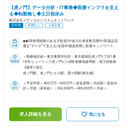
なく、「どうすればより良い薬局経営になるか」を一緒に考え
【虎ノ門】データ分析・IT事務◆医療インフラを支え
る、コンサルティング要素の高い仕事です。 ■組織構成 現在
る◆転勤無し◆土日祝休み
は20名程のメンバーにて構成されています。社員の多くが中
途入社ということもあり、中途入社の方でもすぐに馴染むこと
株式会社メディカルシステムネットワーク
ができる社風があります。家庭や育児に対する理解もあります
正社員
転勤なし
上場企業
ので、お子様の行事や急なお迎えなども是非ご相談ください。
また、担当エリアはそれぞれ決まっており、エリアによっては
出張が伴う場合もございます。 ※例：名古屋拠点→東海・北陸
◆◆DB使用経験のある方歓迎/中途入社者多数活躍中/医薬品流
エリアをカバー ■メディカルシステムネットワークについて
仕事
通を“データ”で支える/全国47都道府県に医療ネットワークを
全国450店舗以上を展開する「なの花薬局」を中核に、医薬品
張り巡らせ、450店舗以上の「なの花薬局」を展開◆◆ ～～こ
ネットワーク事業・調剤薬局事業を軸とした医療インフラ企業
んな方におすすめ～～ ・DBやデータ分析の経験を、安定した
＜勤務地詳細＞東京事業所住所：東京都港区虎ノ門1丁目1番
です。創業から25年以上、医療の安定供給と地域密着型サー
企業で活かしたい方 ・ITスキルを“社会に役立つ分野”で発揮し
勤務地
18号 ヒューリック虎ノ門ビル8階 勤務地最寄駅：地下鉄銀座
ビスを追求し続け、現在はスタンダード市場に上場。売上高・
たい方 ・ワークライフバランスを重視しながら、専門性を高
線／虎ノ門駅受動喫煙対策：屋内全面禁煙変更の範囲：会社の
【最寄り駅】
事業規模ともに安定成長を続けています。 変更の範囲：会社
めたい方 ■概要 仕入先との価格交渉から価格決定、市場動向
定める事業所（リモートワーク含む）
虎ノ門駅、虎ノ門ヒルズ駅、霞ケ関駅(東京都)
の定める業務
の分析、納品データ管理、新規流通の検討から実行を一気通貫
で行うお仕事です。 また、新しいスキームの検討と既存業務
＜予定年収＞400万円～600万円＜賃金形態＞月給制＜賃金内
を実行し、社外・社内の複数部署とコミュニケーションを取り
給与
訳＞月額（基本給）：260,000円～400,000円＜月給＞
ながら、常に市場に合わせたデータに関わる業務を推進いただ
260,000円～400,000円＜昇給有無＞有＜残業手当＞有＜給与
きたいと考えています。 ■業務内容 ・経理部との精算業務連
補足＞※残業代は別途支給します。給与詳細は前職給与を参照
携 ・価格交渉、価格決定サポート（チームで動きます） ・価
の上、相談し決定致します。■昇給：有賃金はあくまでも目安
格マスタ構築 ・社外、社内の依頼、問い合わせ各種対応業務
の金額であり、選考を通じて上下する可能性があります。月給
・各種資料作成 ・システム部と連携によるシステム連携 ■働
求人詳細を見る
(月額)は固定手当を含めた表記です。
気になる
きやすい環境 東京事業所の平均年齢は40歳前後。落ち着いた
雰囲気で、家庭や育児との両立にも理解があります。お子さま