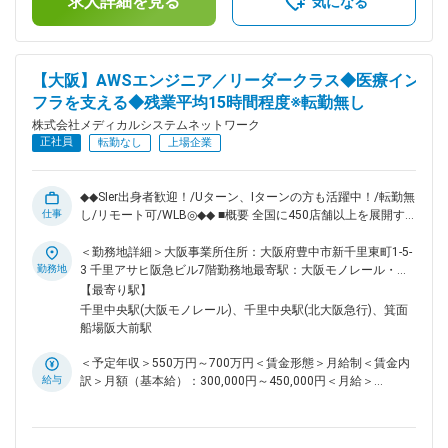
求人詳細を見る
する可能性があります。月給(月額)は固定手当を含めた表記で
気になる
は59名で構成されており、年齢も20代～50代まで幅広く在籍
す。
しております。 ■キャリアパス ご経験や志向に応じて、イン
フラ領域のスペシャリストとして技術を極める道、またはチー
ムを牽引するマネジメントへのステップアップも可能です。 ■
【大阪】AWSエンジニア／リーダークラス◆医療イン
働きやすい環境 残業は月平均15時間程度なので、ワークライ
フラを支える◆残業平均15時間程度※転勤無し
フバランスを重視することができます。リモートワークも業務
に応じて可能ですので、効率のいい働き方も実現可能です。
株式会社メディカルシステムネットワーク
産休・育休取得後の復帰率も約98％など、高い定着率が特徴
正社員
転勤なし
上場企業
で、長期的な就業が可能です。 ■当社の特徴 医薬品ネットワ
ーク事業・調剤薬局事業・賃貸設備関連事業・給食事業・訪問
介護事業等、地域の「医・食・住」のインフラとして地域住民
◆◆SIer出身者歓迎！/Uターン、Iターンの方も活躍中！/転勤無
の健康を支えるトータルサービス事業を展開しています。地域
仕事
し/リモート可/WLB◎◆◆ ■概要 全国に450店舗以上を展開す
に根差した医療サービスの提供を目指し、医薬連携による細や
る「なの花薬局」をはじめ、医療インフラを支える多角的な事
かな医療・サービスの提供を行っております。 調剤薬局事業
業を展開する当社にて、クラウドエンジニアとしてご活躍いた
＜勤務地詳細＞大阪事業所住所：大阪府豊中市新千里東町1-5-
では全国472店舗を展開、医薬品ネットワーク加盟件数は47都
だける方を募集いたします。 ■業務内容 流通システム部に
勤務地
3 千里アサヒ阪急ビル7階勤務地最寄駅：大阪モノレール・北
道府県で約11,678件（2025年11月末）を全国各地で事業を展
て、クラウドエンジニアとしてAWSを中心としたクラウドイ
大阪急行線線／千里中央駅受動喫煙対策：屋内全面禁煙変更の
【最寄り駅】
開しています。 変更の範囲：会社の定める業務
ンフラの設計・構築・運用保守をお任せします。また、AWS
範囲：会社の定める事業所（リモートワーク含む）
千里中央駅(大阪モノレール)、千里中央駅(北大阪急行)、箕面
でのセキュリティ環境構築のリードも担っていただく予定で
船場阪大前駅
す。 調剤薬局向けの各種自社システムは、店舗数拡大やサー
ビス高度化に伴い、今後さらなる強化を予定。事業成長を支え
＜予定年収＞550万円～700万円＜賃金形態＞月給制＜賃金内
る重要なポジションとして、裁量を持って技術選定や改善提案
給与
訳＞月額（基本給）：300,000円～450,000円＜月給＞
にも関われます。 ■技術成長を後押しする環境 AWS関連資格
300,000円～450,000円＜昇給有無＞有＜残業手当＞有＜給与
取得、技術書購入、外部研修などは会社が費用を負担。新しい
補足＞※残業代は別途支給します。給与詳細は前職給与を参照
技術への挑戦を後押しする風土があり、「やりたい」と手を挙
の上、相談し決定致します。■賞与：年2回支給（合計3か月分