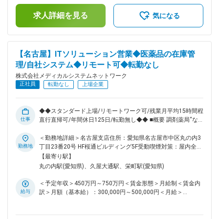
員がしっかりフォローしますので、業界未経験の方もご安心く
支給）賃金はあくまでも目安の金額であり、選考を通じて上下
ださい。カスタマーサポート等、他チームメンバーと連携しな
求人詳細を見る
する可能性があります。月給(月額)は固定手当を含めた表記で
気になる
がら、業務を進めていただきます。 ■キャリアパス 経験やス
す。
キルなどによりますが、組織のマネジメント業務へステップア
ップや、スペシャリストとして業務を極めていっていただくこ
とも可能です。 ■働きやすい環境 ◎業務都合に合わせ、直行直
【名古屋】ITソリューション営業◆医薬品の在庫管
帰やリモートワークを柔軟に活用できます。 ◎残業は月平均
理/自社システム◆リモート可◆転勤なし
15時間程度なので、ワークライフバランスを重視することが
できます。 ◎産休・育休取得後の復帰率も約98％など、高い
株式会社メディカルシステムネットワーク
定着率が特徴で、長期的な就業が可能です。 ■当社の特徴 当
正社員
転勤なし
上場企業
社は医薬品ネットワーク事業・調剤薬局事業・賃貸設備関連事
業・給食事業・訪問介護事業等、地域の「医・食・住」のイン
フラとして地域住民の健康を支えるトータルサービス事業を展
◆◆スタンダード上場/リモートワーク可/残業月平均15時間程/
開しています。地域に根差した医療サービスの提供を目指し、
仕事
直行直帰可/年間休日125日/転勤無し◆◆ ■概要 調剤薬局“なの
医薬連携による細やかな医療・サービスの提供を行っておりま
花薬局”を全国に展開している当社。調剤薬局に対して、医薬
す。 調剤薬局事業では全国435店舗を展開、医薬品ネットワー
品の在庫管理システム拡販のために新組織を立ち上げました。
＜勤務地詳細＞名古屋支店住所：愛知県名古屋市中区丸の内3
ク加盟件数は47都道府県で合計8,912件（2023年8月末）を全
新システム拡販のため営業メンバーを募集いたします。 ■業務
勤務地
丁目23番20号 HF桜通ビルディング5F受動喫煙対策：屋内全面
国各地で事業を展開しています。 変更の範囲：会社の定める
内容 自社サービスである医薬品の在庫管理システム
禁煙変更の範囲：会社の定める事業所（リモートワーク含む）
【最寄り駅】
業務
「LINCLE」（https://msnw-lincle.jp/）の新規導入の提案営業
丸の内駅(愛知県)、久屋大通駅、栄町駅(愛知県)
をお任せいたします。 調剤薬局向けにどのように拡販してい
くのかを一緒に考えながら、実行いただきます。 受注件数が
＜予定年収＞450万円～750万円＜賃金形態＞月給制＜賃金内
個人目標として課されますが、立ち上げフェーズのサービスで
給与
訳＞月額（基本給）：300,000円～500,000円＜月給＞
あるため、数字だけではなく定性面を含めた評価となります。
300,000円～500,000円＜昇給有無＞有＜残業手当＞有＜給与
■配属組織 名古屋支店には営業1名が在籍しており、事業拡大
補足＞※残業代は別途支給します。給与詳細は前職給与を参照
を見据えた組織増強のための募集となります。カスタマーサポ
の上、相談し決定致します。■賞与：年2回支給（合計3か月分