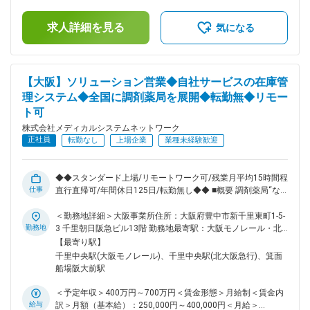
の上、相談し決定致します。■賞与：年2回支給（合計3か月分
ら、業務を進めていただきます。 ■キャリアパス 経験やスキ
支給）賃金はあくまでも目安の金額であり、選考を通じて上下
ルなどによりますが、組織のマネジメント業務へステップアッ
求人詳細を見る
する可能性があります。月給(月額)は固定手当を含めた表記で
気になる
プや、スペシャリストとして業務を極めていっていただくこと
す。
も可能です。 ■働きやすい環境 ◎業務都合に合わせ、直行直帰
やリモートワークを柔軟に活用できます。 ◎残業は月平均15
時間程度なので、ワークライフバランスを重視することができ
【大阪】ソリューション営業◆自社サービスの在庫管
ます。 ◎産休・育休取得後の復帰率も約98％など、高い定着
理システム◆全国に調剤薬局を展開◆転勤無◆リモー
率が特徴で、長期的な就業が可能です。 ■当社の特徴 当社は
ト可
医薬品ネットワーク事業・調剤薬局事業・賃貸設備関連事業・
給食事業・訪問介護事業等、地域の「医・食・住」のインフラ
株式会社メディカルシステムネットワーク
として地域住民の健康を支えるトータルサービス事業を展開し
正社員
転勤なし
上場企業
業種未経験歓迎
ています。地域に根差した医療サービスの提供を目指し、医薬
連携による細やかな医療・サービスの提供を行っております。
調剤薬局事業では全国435店舗を展開、医薬品ネットワーク加
◆◆スタンダード上場/リモートワーク可/残業月平均15時間程/
盟件数は47都道府県で合計8,912件（2023年8月末）を全国各
仕事
直行直帰可/年間休日125日/転勤無し◆◆ ■概要 調剤薬局“なの
地で事業を展開しています。 変更の範囲：会社の定める業務
花薬局”を全国に展開している当社。調剤薬局に対して、医薬
品の在庫管理システム拡販のために新組織を立ち上げました。
＜勤務地詳細＞大阪事業所住所：大阪府豊中市新千里東町1-5-
新システム拡販のため営業メンバーを募集いたします。 ■業務
勤務地
3 千里朝日阪急ビル13階 勤務地最寄駅：大阪モノレール・北
内容 自社サービスである医薬品の在庫管理システム
大阪急行線線／千里中央駅受動喫煙対策：屋内全面禁煙変更の
【最寄り駅】
「LINCLE」（https://msnw-lincle.jp/）の新規導入の提案営業
範囲：会社の定める事業所（リモートワーク含む）
千里中央駅(大阪モノレール)、千里中央駅(北大阪急行)、箕面
をお任せいたします。 調剤薬局向けにどのように拡販してい
船場阪大前駅
くのかを一緒に考えながら、実行いただきます。 受注件数が
個人目標として課されますが、立ち上げフェーズのサービスで
＜予定年収＞400万円～700万円＜賃金形態＞月給制＜賃金内
あるため、数字だけではなく定性面を含めた評価となります。
給与
訳＞月額（基本給）：250,000円～400,000円＜月給＞