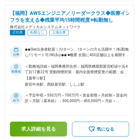
るマネジメントへのステップアップも可能です。 ■働きやすい
環境 残業は月平均15時間程度なので、ワークライフバランス
【福岡】AWSエンジニア／リーダークラス◆医療イン
を重視することができます。リモートワークも業務に応じて可
フラを支える◆残業平均15時間程度※転勤無し
能ですので、効率のいい働き方も実現可能です。 産休・育休
取得後の復帰率も約98％など、高い定着率が特徴で、長期的
株式会社メディカルシステムネットワーク
な就業が可能です。 ■当社の特徴 医薬品ネットワーク事業・
正社員
転勤なし
上場企業
調剤薬局事業・賃貸設備関連事業・給食事業・訪問介護事業
等、地域の「医・食・住」のインフラとして地域住民の健康を
支えるトータルサービス事業を展開しています。地域に根差し
◆◆SIer出身者歓迎！/Uターン、Iターンの方も活躍中！/転勤無
た医療サービスの提供を目指し、医薬連携による細やかな医
仕事
し/リモート可/WLB◎◆◆ ■概要 全国に450店舗以上を展開す
療・サービスの提供を行っております。 調剤薬局事業では全
る「なの花薬局」をはじめ、医療インフラを支える多角的な事
国472店舗を展開、医薬品ネットワーク加盟件数は47都道府県
業を展開する当社にて、クラウドエンジニアとしてご活躍いた
＜勤務地詳細＞福岡事務所住所：福岡県糟屋郡新宮町緑ケ浜4
で約11,678件（2025年11月末）を全国各地で事業を展開して
だける方を募集いたします。 ■業務内容 流通システム部に
勤務地
丁目17番22号 受動喫煙対策：屋内全面禁煙変更の範囲：会社
います。 変更の範囲：会社の定める業務
て、クラウドエンジニアとしてAWSを中心としたクラウドイ
の定める事業所（リモートワーク含む）
【最寄り駅】
ンフラの設計・構築・運用保守をお任せします。また、AWS
新宮中央駅、西鉄新宮駅、ししぶ駅
でのセキュリティ環境構築のリードも担っていただく予定で
す。 調剤薬局向けの各種自社システムは、店舗数拡大やサー
＜予定年収＞550万円～700万円＜賃金形態＞月給制＜賃金内
ビス高度化に伴い、今後さらなる強化を予定。事業成長を支え
給与
訳＞月額（基本給）：300,000円～450,000円＜月給＞
る重要なポジションとして、裁量を持って技術選定や改善提案
300,000円～450,000円＜昇給有無＞有＜残業手当＞有＜給与
にも関われます。 ■技術成長を後押しする環境 AWS関連資格
補足＞※残業代は別途支給します。給与詳細は前職給与を参照
取得、技術書購入、外部研修などは会社が費用を負担。新しい
の上、相談し決定致します。■賞与：年2回支給（合計3か月分
技術への挑戦を後押しする風土があり、「やりたい」と手を挙
支給）賃金はあくまでも目安の金額であり、選考を通じて上下
げればチャレンジできる環境です。 ■組織構成 システム本部
求人詳細を見る
する可能性があります。月給(月額)は固定手当を含めた表記で
気になる
は59名で構成されており、年齢も20代～50代まで幅広く在籍
す。
しております。 ■キャリアパス ご経験や志向に応じて、イン