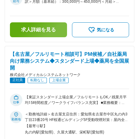
ビス高度化に伴い、今後さらなる強化を予定。事業成長を支え
給与
訳＞月額（基本給）：300,000円～450,000円＜月給＞
る重要なポジションとして、裁量を持って技術選定や改善提案
300,000円～450,000円＜昇給有無＞有＜残業手当＞有＜給与
にも関われます。 ■技術成長を後押しする環境 AWS関連資格
補足＞※残業代は別途支給します。給与詳細は前職給与を参照
取得、技術書購入、外部研修などは会社が費用を負担。新しい
の上、相談し決定致します。■賞与：年2回支給（合計3か月分
技術への挑戦を後押しする風土があり、「やりたい」と手を挙
支給）賃金はあくまでも目安の金額であり、選考を通じて上下
げればチャレンジできる環境です。 ■組織構成 システム本部
求人詳細を見る
する可能性があります。月給(月額)は固定手当を含めた表記で
気になる
は59名で構成されており、年齢も20代～50代まで幅広く在籍
す。
しております。 ■キャリアパス ご経験や志向に応じて、イン
フラ領域のスペシャリストとして技術を極める道、またはチー
ムを牽引するマネジメントへのステップアップも可能です。 ■
【名古屋／フルリモート相談可】PM候補／自社薬局
働きやすい環境 残業は月平均15時間程度なので、ワークライ
向け業務システム◆スタンダード上場◆薬局を全国展
フバランスを重視することができます。リモートワークも業務
開
に応じて可能ですので、効率のいい働き方も実現可能です。
産休・育休取得後の復帰率も約98％など、高い定着率が特徴
株式会社メディカルシステムネットワーク
で、長期的な就業が可能です。 ■当社の特徴 医薬品ネットワ
正社員
転勤なし
上場企業
ーク事業・調剤薬局事業・賃貸設備関連事業・給食事業・訪問
介護事業等、地域の「医・食・住」のインフラとして地域住民
の健康を支えるトータルサービス事業を展開しています。地域
【東証スタンダード上場企業／フルリモートもOK／残業月平
に根差した医療サービスの提供を目指し、医薬連携による細や
仕事
均15時間程度／ワークライフバランス充実】 ■業務概要：
かな医療・サービスの提供を行っております。 調剤薬局事業
「なの花薬局」チェーンの運営・同社グループや加盟登録して
では全国472店舗を展開、医薬品ネットワーク加盟件数は47都
いる一般保険薬局等の医療機関に対し、医薬品調達から薬剤師
＜勤務地詳細＞名古屋支店住所：愛知県名古屋市中区丸の内3
道府県で約11,678件（2025年11月末）を全国各地で事業を展
研修までの保険薬局運営支援サービスを提供する当社で、プロ
勤務地
丁目23番20号 HF桜通ビルディング5F受動喫煙対策：屋内全面
開しています。 変更の範囲：会社の定める業務
ジェクトマネージャー業務をお任せします。 ＜具体的に＞ シ
禁煙変更の範囲：無
【最寄り駅】
ステムの開発、業務システム導入、薬局業務で利用するシステ
丸の内駅(愛知県)、久屋大通駅、栄町駅(愛知県)
ムの企画開発運用等のプロジェクトマネージャをお任せしま