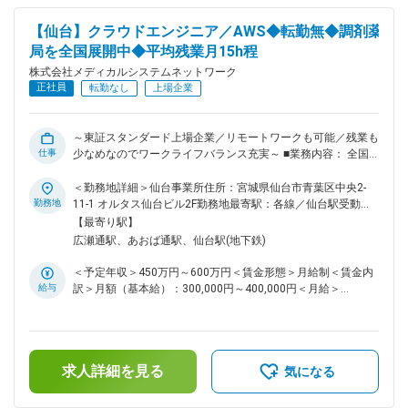
OJTを行っていく予定です。分からないことはすぐに相談で
きる風通しの良い環境が整っています。プロパー・中途の垣根
【仙台】クラウドエンジニア／AWS◆転勤無◆調剤薬
なく、意欲や成果を正当に評価する社風も特徴です。 ■働きや
局を全国展開中◆平均残業月15h程
すい環境 月平均残業15時間程度、業務内容に応じてリモート
ワークも可能と、ワークライフバランスは抜群。産育休後の復
株式会社メディカルシステムネットワーク
帰率は約98％と高く、ライフステージが変わっても長く働け
正社員
転勤なし
上場企業
る環境があります。年間休日125日、各種休暇制度や福利厚生
も充実しています。 ■当社の特徴 医薬品ネットワーク事業・
調剤薬局事業・賃貸設備関連事業・給食事業・訪問介護事業
～東証スタンダード上場企業／リモートワークも可能／残業も
等、地域の「医・食・住」のインフラとして地域住民の健康を
仕事
少なめなのでワークライフバランス充実～ ■業務内容： 全国
支えるトータルサービス事業を展開しています。地域に根差し
で400店舗以上調剤薬局【なの花薬局】を展開している当社に
た医療サービスの提供を目指し、医薬連携による細やかな医
おいて、クラウドエンジニアとして業務を担当して頂きます。
＜勤務地詳細＞仙台事業所住所：宮城県仙台市青葉区中央2-
療・サービスの提供を行っております。 調剤薬局事業では全
現在システム開発、構築強化しており、今後の事業展開、店舗
勤務地
11-1 オルタス仙台ビル2F勤務地最寄駅：各線／仙台駅受動喫
国435店舗を展開、医薬品ネットワーク加盟件数は47都道府県
増加を見据えてクラウドエンジニアを急募いたします。 具体
煙対策：屋内全面禁煙変更の範囲：無
【最寄り駅】
で合計8,912件（2023年8月末）を全国各地で事業を展開して
的な業務としては、システム開発におけるクラウドインフラ部
広瀬通駅、あおば通駅、仙台駅(地下鉄)
います。 変更の範囲：会社の定める業務
分の検討構築及び運用保守作業をお願いしたいと考えておりま
す。 ■組織構成： システム本部は59名で構成されており、年
＜予定年収＞450万円～600万円＜賃金形態＞月給制＜賃金内
齢も20代～50代まで幅広く在籍しております。 ■キャリアパ
給与
訳＞月額（基本給）：300,000円～400,000円＜月給＞
ス： 経験やスキルなどによりますが、マネジメント業務へと
300,000円～400,000円＜昇給有無＞有＜残業手当＞有＜給与
ステップアップや、スペシャリストとして業務を極めていって
補足＞※残業代は別途支給します。給与詳細は前職給与を参照
いただくことも可能です。 ■魅力： 業務に関係する技術書籍
の上、相談し決定致します。■賞与：年2回支給（合計3か月分
の購入や研修参加費などは会社が費用負担する等、エンジニア
支給）賃金はあくまでも目安の金額であり、選考を通じて上下
の就業環境をサポートする体制が整っています。 ■当社の特
求人詳細を見る
する可能性があります。月給(月額)は固定手当を含めた表記で
気になる
徴： 当社は医薬品ネットワーク事業・調剤薬局事業・賃貸設
す。
備関連事業・給食事業・訪問介護事業等、地域の「医・食・