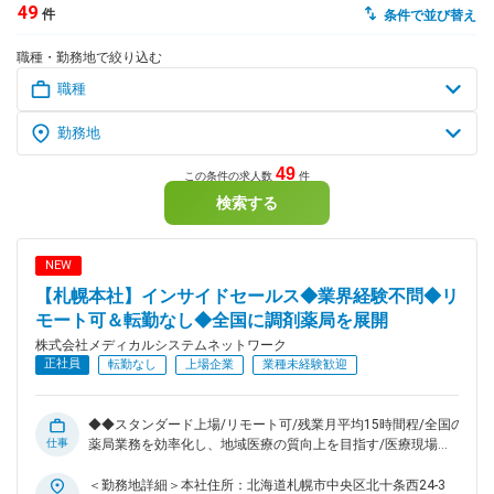
49
件
条件で並び替え
dodaチャットサポート
職種・勤務地で絞り込む
対応時間：10:00～22:00(日曜・年末年始を除く)
自動案内は24時間365日対応
転職の「モヤモヤ」、一人で悩まず
気軽に相談してみませんか？
dodaの使い方は？
今の仕事を続けるべき？
49
この条件の求人数
件
検索する
ヘルプ
サイトマップ
NEW
【札幌本社】インサイドセールス◆業界経験不問◆リ
モート可＆転勤なし◆全国に調剤薬局を展開
株式会社メディカルシステムネットワーク
正社員
転勤なし
上場企業
業種未経験歓迎
◆◆スタンダード上場/リモート可/残業月平均15時間程/全国の
仕事
薬局業務を効率化し、地域医療の質向上を目指す/医療現場を
支える◆◆ ■概要 調剤薬局“なの花薬局”を全国に展開している
当社。調剤薬局に対して、医薬品の在庫管理システムを拡販し
＜勤務地詳細＞本社住所：北海道札幌市中央区北十条西24-3