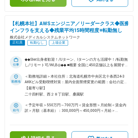
徴： 当社は医薬品ネットワーク事業・調剤薬局事業・賃貸設
す。
備関連事業・給食事業・訪問介護事業等、地域の「医・食・
住」のインフラとして 地域住民の健康を支えるトータルサー
ビス事業を展開しています。地域に根差した医療サービスの提
【札幌本社】AWSエンジニア／リーダークラス◆医療
供を目指し、医薬連携による細やかな 医療・サービスの提供
インフラを支える◆残業平均15時間程度※転勤無し
を行っております。 調剤薬局事業では全国472店舗を展開、医
薬品ネットワーク加盟件数は47都道府県で約11,678件（2025
株式会社メディカルシステムネットワーク
年11月末）を全国各地で事業を展開しています。 ■就業環境：
正社員
転勤なし
上場企業
残業は月平均15時間程度なので、ワークライフバランスを重
視することができます。 リモートワークも業務に応じて可能
ですので、効率のいい働き方も実現可能です。 産休・育休取
◆◆SIer出身者歓迎！/Uターン、Iターンの方も活躍中！/転勤無
得後の復帰率も約98％など、高い定着率が特徴で、長期的な
仕事
し/リモート可/WLB◎◆◆ ■概要 全国に450店舗以上を展開す
就業が可能です。 変更の範囲：会社の定める業務
る「なの花薬局」をはじめ、医療インフラを支える多角的な事
業を展開する当社にて、クラウドエンジニアとしてご活躍いた
＜勤務地詳細＞本社住所：北海道札幌市中央区北十条西24-3
だける方を募集いたします。 ■業務内容 流通システム部に
勤務地
AKKビル受動喫煙対策：屋内全面禁煙変更の範囲：会社の定め
て、クラウドエンジニアとしてAWSを中心としたクラウドイ
る事業所（リモートワーク含む）
【最寄り駅】
ンフラの設計・構築・運用保守をお任せします。また、AWS
二十四軒駅、西２８丁目駅、桑園駅
でのセキュリティ環境構築のリードも担っていただく予定で
す。 調剤薬局向けの各種自社システムは、店舗数拡大やサー
＜予定年収＞550万円～700万円＜賃金形態＞月給制＜賃金内
ビス高度化に伴い、今後さらなる強化を予定。事業成長を支え
給与
訳＞月額（基本給）：300,000円～450,000円＜月給＞
る重要なポジションとして、裁量を持って技術選定や改善提案
300,000円～450,000円＜昇給有無＞有＜残業手当＞有＜給与
にも関われます。 ■技術成長を後押しする環境 AWS関連資格
補足＞※残業代は別途支給します。給与詳細は前職給与を参照
取得、技術書購入、外部研修などは会社が費用を負担。新しい
の上、相談し決定致します。■賞与：年2回支給（合計3か月分
技術への挑戦を後押しする風土があり、「やりたい」と手を挙
支給）賃金はあくまでも目安の金額であり、選考を通じて上下
げればチャレンジできる環境です。 ■組織構成 システム本部