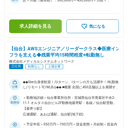
訳＞月額（基本給）：300,000円～450,000円＜月給＞
る重要なポジションとして、裁量を持って技術選定や改善提案
300,000円～450,000円＜昇給有無＞有＜残業手当＞有＜給与
にも関われます。 ■技術成長を後押しする環境 AWS関連資格
補足＞※残業代は別途支給します。給与詳細は前職給与を参照
取得、技術書購入、外部研修などは会社が費用を負担。新しい
の上、相談し決定致します。■賞与：年2回支給（合計3か月分
技術への挑戦を後押しする風土があり、「やりたい」と手を挙
支給）賃金はあくまでも目安の金額であり、選考を通じて上下
げればチャレンジできる環境です。 ■組織構成 システム本部
求人詳細を見る
する可能性があります。月給(月額)は固定手当を含めた表記で
気になる
は59名で構成されており、年齢も20代～50代まで幅広く在籍
す。
しております。 ■キャリアパス ご経験や志向に応じて、イン
フラ領域のスペシャリストとして技術を極める道、またはチー
ムを牽引するマネジメントへのステップアップも可能です。 ■
【仙台】AWSエンジニア／リーダークラス◆医療イン
働きやすい環境 残業は月平均15時間程度なので、ワークライ
フラを支える◆残業平均15時間程度※転勤無し
フバランスを重視することができます。リモートワークも業務
に応じて可能ですので、効率のいい働き方も実現可能です。
株式会社メディカルシステムネットワーク
産休・育休取得後の復帰率も約98％など、高い定着率が特徴
正社員
転勤なし
上場企業
で、長期的な就業が可能です。 ■当社の特徴 医薬品ネットワ
ーク事業・調剤薬局事業・賃貸設備関連事業・給食事業・訪問
介護事業等、地域の「医・食・住」のインフラとして地域住民
◆◆SIer出身者歓迎！/Uターン、Iターンの方も活躍中！/転勤無
の健康を支えるトータルサービス事業を展開しています。地域
仕事
し/リモート可/WLB◎◆◆ ■概要 全国に450店舗以上を展開す
に根差した医療サービスの提供を目指し、医薬連携による細や
る「なの花薬局」をはじめ、医療インフラを支える多角的な事
かな医療・サービスの提供を行っております。 調剤薬局事業
業を展開する当社にて、クラウドエンジニアとしてご活躍いた
＜勤務地詳細＞仙台事業所住所：宮城県仙台市青葉区中央2-
では全国472店舗を展開、医薬品ネットワーク加盟件数は47都
だける方を募集いたします。 ■業務内容 流通システム部に
勤務地
11-1 オルタス仙台ビル2F勤務地最寄駅：各線／仙台駅受動喫
道府県で約11,678件（2025年11月末）を全国各地で事業を展
て、クラウドエンジニアとしてAWSを中心としたクラウドイ
煙対策：屋内全面禁煙変更の範囲：会社の定める事業所（リモ
【最寄り駅】
開しています。 変更の範囲：会社の定める業務
ンフラの設計・構築・運用保守をお任せします。また、AWS
ートワーク含む）
広瀬通駅、あおば通駅、仙台駅(地下鉄)
でのセキュリティ環境構築のリードも担っていただく予定で
す。 調剤薬局向けの各種自社システムは、店舗数拡大やサー
＜予定年収＞550万円～700万円＜賃金形態＞月給制＜賃金内