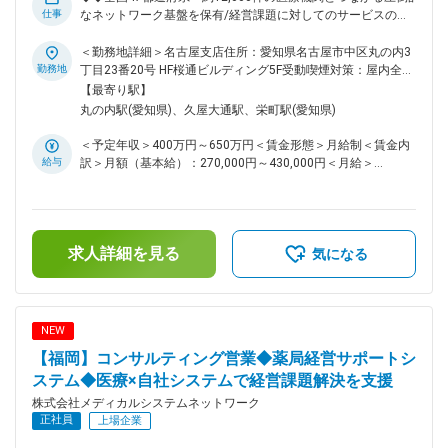
全国450店舗以上を展開する「なの花薬局」を中核に、医薬品
仕事
なネットワーク基盤を保有/経営課題に対してのサービスの提
ネットワーク事業・調剤薬局事業を軸とした医療インフラ企業
案/完全週休2日制◆◆ ◆医薬品卸・医療業界で培った経験を
です。創業から25年以上、医療の安定供給と地域密着型サー
「経営支援・コンサルティング型営業」へ昇華できるポジショ
＜勤務地詳細＞名古屋支店住所：愛知県名古屋市中区丸の内3
ビスを追求し続け、現在はスタンダード市場に上場。売上高・
ン ◆単なる物売りではなく、薬局・医療機関の経営課題に真正
勤務地
丁目23番20号 HF桜通ビルディング5F受動喫煙対策：屋内全面
事業規模ともに安定成長を続けています。 変更の範囲：会社
面から向き合い、地域医療を支える実感を得られる仕事 ■業務
禁煙変更の範囲：会社の定める事業所（リモートワーク含む）
【最寄り駅】
の定める業務
内容 医薬品を取り扱う薬局や医療機関に対し、当社の薬局経
丸の内駅(愛知県)、久屋大通駅、栄町駅(愛知県)
営サポートシステムや各種支援サービスを提案いただきます。
医療機関の経営には、診療・調剤以外にも「医薬品価格交渉」
＜予定年収＞400万円～650万円＜賃金形態＞月給制＜賃金内
「支払い業務」「在庫管理」「不動品処理」など多くの負担が
給与
訳＞月額（基本給）：270,000円～430,000円＜月給＞
存在します。そうした煩雑な業務を一括して支援し、経営の効
270,000円～430,000円＜昇給有無＞有＜残業手当＞有＜給与
率化・安定化を実現するのが当社のサービスです。 ■営業スタ
補足＞※残業代は別途支給します。給与詳細は前職給与を参照
イル 新規開拓もありますが、これまでの繋がりを活かした医
の上、相談し決定致します。■賞与：2回■昇給：1回賃金はあ
薬品卸会社や紹介会社からの紹介も多くなっています。新規サ
くまでも目安の金額であり、選考を通じて上下する可能性があ
ービスをご案内するため、対面での営業が多くなっています。
求人詳細を見る
ります。月給(月額)は固定手当を含めた表記です。
気になる
（お客様希望でのオンライン商談も有り） 経営状況をヒアリ
ングし、最適な支援策を提案するため、医薬品卸や医療業界で
培った知見がそのまま強みとして活かせます。商材ありきでは
なく、「どうすればより良い薬局経営になるか」を一緒に考え
NEW
る、コンサルティング要素の高い仕事です。 ■組織構成 現在
【福岡】コンサルティング営業◆薬局経営サポートシ
は20名程のメンバーにて構成されています。社員の多くが中
途入社ということもあり、中途入社の方でもすぐに馴染むこと
ステム◆医療×自社システムで経営課題解決を支援
ができる社風があります。家庭や育児に対する理解もあります
株式会社メディカルシステムネットワーク
ので、お子様の行事や急なお迎えなども是非ご相談ください。
正社員
上場企業
また、担当エリアはそれぞれ決まっており、エリアによっては
出張が伴う場合もございます。 ※例：名古屋拠点→東海・北陸