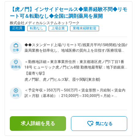
の行事や急な対応も相談しやすく、育休後復帰率は97％と高
水準。OJTやe-learningなど教育体制も整っており、安心して
【虎ノ門】インサイドセールス◆業界経験不問◆リモ
業務に慣れていただけます。 ■当社について メディカルシス
ート可＆転勤なし◆全国に調剤薬局を展開
テムネットワーク（スタンダード上場）は、主に医薬品ネット
ワーク事業、調剤薬局事業を手掛けており、全国に調剤薬局“
株式会社メディカルシステムネットワーク
なの花薬局”を450店舗以上展開しております。”良質な医療イ
正社員
転勤なし
上場企業
業種未経験歓迎
ンフラを創造し生涯を守る「まちのあかり」として健やかな暮
らしに貢献します”という企業理念のもと、地域に愛され信頼
される薬局となることを目指しています。 変更の範囲：会社
◆◆スタンダード上場/リモート可/残業月平均15時間程/全国の
の定める業務
仕事
薬局業務を効率化し、地域医療の質向上を目指す/医療現場を
支える◆◆ ■概要 調剤薬局“なの花薬局”を全国に展開している
当社。調剤薬局に対して、医薬品の在庫管理システムを拡販し
＜勤務地詳細＞東京事業所住所：東京都港区虎ノ門1丁目1番
ていくために、新組織を立ち上げました。 今回は、弊社シス
勤務地
18号 ヒューリック虎ノ門ビル8階 勤務地最寄駅：地下鉄銀座
テムの更なる拡販を目指して、インサイドセールスのポジショ
線／虎ノ門駅受動喫煙対策：屋内全面禁煙変更の範囲：会社の
【最寄り駅】
ンを募集します。今後も規模拡大が見込まれる重要なポジショ
定める事業所（リモートワーク含む）
虎ノ門駅、虎ノ門ヒルズ駅、霞ケ関駅(東京都)
ンです。 ■業務内容 調剤薬局を対象としたアプローチ業務を
お任せいたします。DM送付や電話でのアポイント取得を通
＜予定年収＞350万円～500万円＜賃金形態＞月給制＜賃金内
じ、営業担当へ商談機会をつなぐ「橋渡し」がミッション。契
給与
訳＞月額（基本給）：210,000円～330,000円＜月給＞
約を取るクロージング業務はありませんので、電話対応やコミ
210,000円～330,000円＜昇給有無＞有＜残業手当＞有＜給与
ュニケーション力を活かしたい方に最適なポジションです。医
補足＞※残業代は別途支給します。給与詳細は前職給与を参照
療業界の知識は入社後にしっかり学べるため、業界未経験の方
の上、相談し決定致します。■賞与：年2回支給（合計3か月分
も安心してスタートできます。 ＜具体的な業務＞ ・ターゲッ
支給）賃金はあくまでも目安の金額であり、選考を通じて上下
トへのDM送付 ・電話によるアポイント取得 ・その他、事務処
求人詳細を見る
する可能性があります。月給(月額)は固定手当を含めた表記で
気になる
理など付随する業務 ■フォロー体制 入社後は業界や弊社シス
す。
テムなど基本的な知識研修から始まり、その後、先輩社員との