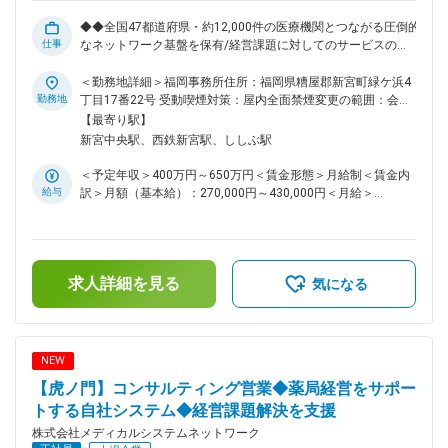
エリアをカバー ■メディカルシステムネットワークについて
◆◆全国47都道府県・約12,000件の医療機関とつながる圧倒的
全国450店舗以上を展開する「なの花薬局」を中核に、医薬品
仕事
なネットワーク基盤を保有/経営課題に対してのサービスの提
ネットワーク事業・調剤薬局事業を軸とした医療インフラ企業
案/完全週休2日制◆◆ ◆医薬品卸・医療業界で培った経験を
です。創業から25年以上、医療の安定供給と地域密着型サー
「経営支援・コンサルティング型営業」へ昇華できるポジショ
＜勤務地詳細＞福岡事務所住所：福岡県糟屋郡新宮町緑ケ浜4
ビスを追求し続け、現在はスタンダード市場に上場。売上高・
ン ◆単なる物売りではなく、薬局・医療機関の経営課題に真正
勤務地
丁目17番22号 受動喫煙対策：屋内全面禁煙変更の範囲：会社
事業規模ともに安定成長を続けています。 変更の範囲：会社
面から向き合い、地域医療を支える実感を得られる仕事 ■業務
の定める事業所（リモートワーク含む）
【最寄り駅】
の定める業務
内容 医薬品を取り扱う薬局や医療機関に対し、当社の薬局経
新宮中央駅、西鉄新宮駅、ししぶ駅
営サポートシステムや各種支援サービスを提案いただきます。
医療機関の経営には、診療・調剤以外にも「医薬品価格交渉」
＜予定年収＞400万円～650万円＜賃金形態＞月給制＜賃金内
「支払い業務」「在庫管理」「不動品処理」など多くの負担が
給与
訳＞月額（基本給）：270,000円～430,000円＜月給＞
存在します。そうした煩雑な業務を一括して支援し、経営の効
270,000円～430,000円＜昇給有無＞有＜残業手当＞有＜給与
率化・安定化を実現するのが当社のサービスです。 ■営業スタ
補足＞※残業代は別途支給します。給与詳細は前職給与を参照
イル 新規開拓もありますが、これまでの繋がりを活かした医
の上、相談し決定致します。■賞与：2回■昇給：1回賃金はあ
薬品卸会社や紹介会社からの紹介も多くなっています。新規サ
くまでも目安の金額であり、選考を通じて上下する可能性があ
ービスをご案内するため、対面での営業が多くなっています。
求人詳細を見る
ります。月給(月額)は固定手当を含めた表記です。
気になる
（お客様希望でのオンライン商談も有り） 経営状況をヒアリ
ングし、最適な支援策を提案するため、医薬品卸や医療業界で
培った知見がそのまま強みとして活かせます。商材ありきでは
なく、「どうすればより良い薬局経営になるか」を一緒に考え
NEW
る、コンサルティング要素の高い仕事です。 ■組織構成 現在
【虎ノ門】コンサルティング営業◆薬局経営をサポー
は20名程のメンバーにて構成されています。社員の多くが中
途入社ということもあり、中途入社の方でもすぐに馴染むこと
トする自社システム◆経営課題解決を支援
ができる社風があります。家庭や育児に対する理解もあります
株式会社メディカルシステムネットワーク
ので、お子様の行事や急なお迎えなども是非ご相談ください。