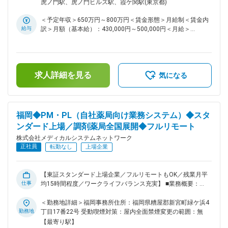
国（ご自宅からのフルリモート中心）住所：支社・支店／全国
虎ノ門駅、虎ノ門ヒルズ駅、霞ケ関駅(東京都)
会社の定める業務
ムの企画開発運用等のプロジェクトマネージャをお任せしま
各地 受動喫煙対策：敷地内全面禁煙変更の範囲：会社の定め
す。 業務事例： 直営店約450店舗の管理運用システム 医薬品
る事業所（リモートワーク含む）
＜予定年収＞650万円～800万円＜賃金形態＞月給制＜賃金内
ネットワーク加盟店(約10,000店舗)のシステム運用・開発業
給与
訳＞月額（基本給）：430,000円～500,000円＜月給＞
務、基幹システムの刷新など 提案、コスト見積もり、要件定
430,000円～500,000円＜昇給有無＞有＜残業手当＞有＜給与
義～運用まで経験やスキルに応じて業務をお任せしていきま
補足＞※残業代は別途支給します。給与詳細は前職給与を参照
す。 さらなるマネジメント業務や、PMのスペシャリストとし
の上、相談し決定致します。■賞与：年2回支給（合計3か月分
て業務を極めて頂くことも可能です。 ■組織構成： システム
支給）賃金はあくまでも目安の金額であり、選考を通じて上下
本部は59名で構成されており、年齢も20代～50代まで幅広く
求人詳細を見る
する可能性があります。月給(月額)は固定手当を含めた表記で
気になる
在籍しております。 ■キャリアパス： 経験やスキルなどによ
す。
りますが、マネジメント業務へとステップアップや、スペシャ
リストとして業務を極めていっていただくことも可能です。 ■
魅力： 業務に関係する技術書籍の購入や研修参加費などは会
福岡◆PM・PL（自社薬局向け業務システム）◆スタ
社が費用負担する等、エンジニアの就業環境をサポートする体
ンダード上場／調剤薬局全国展開◆フルリモート
制が整っています。 ■当社の特徴： 当社は医薬品ネットワー
ク事業・調剤薬局事業・賃貸設備関連事業・給食事業・訪問介
株式会社メディカルシステムネットワーク
護事業等、地域の「医・食・住」のインフラとして 地域住民
正社員
転勤なし
上場企業
の健康を支えるトータルサービス事業を展開しています。地域
に根差した医療サービスの提供を目指し、医薬連携による細や
かな 医療・サービスの提供を行っております。 調剤薬局事業
【東証スタンダード上場企業／フルリモートもOK／残業月平
では全国472店舗を展開、医薬品ネットワーク加盟件数は47都
仕事
均15時間程度／ワークライフバランス充実】 ■業務概要：
道府県で約11,678件（2025年11月末）を全国各地で事業を展
「なの花薬局」チェーンの運営・同社グループや加盟登録して
開しています。 ■就業環境： 残業は月平均15時間程度なの
いる一般保険薬局等の医療機関に対し、医薬品調達から薬剤師
＜勤務地詳細＞福岡事務所住所：福岡県糟屋郡新宮町緑ケ浜4
で、ワークライフバランスを重視することができます。 リモ
研修までの保険薬局運営支援サービスを提供する当社で、プロ
勤務地
丁目17番22号 受動喫煙対策：屋内全面禁煙変更の範囲：無
ートワークも業務に応じて可能ですので、効率のいい働き方も
ジェクトマネージャー業務をお任せします。 ＜具体的に＞ シ
【最寄り駅】