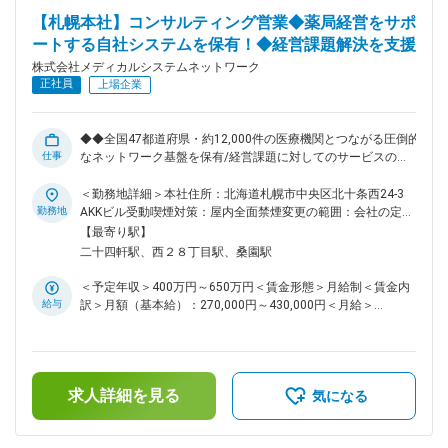
る、コンサルティング要素の高い仕事です。 ■組織構成 現在
【札幌本社】コンサルティング営業◆薬局経営をサポ
は20名程のメンバーにて構成されています。社員の多くが中
ートする自社システムを保有！◆経営課題解決を支援
途入社ということもあり、中途入社の方でもすぐに馴染むこと
ができる社風があります。家庭や育児に対する理解もあります
株式会社メディカルシステムネットワーク
ので、お子様の行事や急なお迎えなども是非ご相談ください。
正社員
上場企業
また、担当エリアはそれぞれ決まっており、エリアによっては
出張が伴う場合もございます。 ※例：名古屋拠点→東海・北陸
エリアをカバー ■メディカルシステムネットワークについて
◆◆全国47都道府県・約12,000件の医療機関とつながる圧倒的
全国450店舗以上を展開する「なの花薬局」を中核に、医薬品
仕事
なネットワーク基盤を保有/経営課題に対してのサービスの提
ネットワーク事業・調剤薬局事業を軸とした医療インフラ企業
案/完全週休2日制◆◆ ◆医薬品卸・医療業界で培った経験を
です。創業から25年以上、医療の安定供給と地域密着型サー
「経営支援・コンサルティング型営業」へ昇華できるポジショ
＜勤務地詳細＞本社住所：北海道札幌市中央区北十条西24-3
ビスを追求し続け、現在はスタンダード市場に上場。売上高・
ン ◆単なる物売りではなく、薬局・医療機関の経営課題に真正
勤務地
AKKビル受動喫煙対策：屋内全面禁煙変更の範囲：会社の定め
事業規模ともに安定成長を続けています。 変更の範囲：会社
面から向き合い、地域医療を支える実感を得られる仕事 ■業務
る事業所
【最寄り駅】
の定める業務
内容 医薬品を取り扱う薬局や医療機関に対し、当社の薬局経
二十四軒駅、西２８丁目駅、桑園駅
営サポートシステムや各種支援サービスを提案いただきます。
医療機関の経営には、診療・調剤以外にも「医薬品価格交渉」
＜予定年収＞400万円～650万円＜賃金形態＞月給制＜賃金内
「支払い業務」「在庫管理」「不動品処理」など多くの負担が
給与
訳＞月額（基本給）：270,000円～430,000円＜月給＞
存在します。そうした煩雑な業務を一括して支援し、経営の効
270,000円～430,000円＜昇給有無＞有＜残業手当＞有＜給与
率化・安定化を実現するのが当社のサービスです。 ■営業スタ
補足＞※残業代は別途支給します。給与詳細は前職給与を参照
イル 新規開拓もありますが、これまでの繋がりを活かした医
の上、相談し決定致します。■賞与：2回■昇給：1回賃金はあ
薬品卸会社や紹介会社からの紹介も多くなっています。新規サ
くまでも目安の金額であり、選考を通じて上下する可能性があ
ービスをご案内するため、対面での営業が多くなっています。
求人詳細を見る
ります。月給(月額)は固定手当を含めた表記です。
気になる
（お客様希望でのオンライン商談も有り） 経営状況をヒアリ
ングし、最適な支援策を提案するため、医薬品卸や医療業界で
培った知見がそのまま強みとして活かせます。商材ありきでは