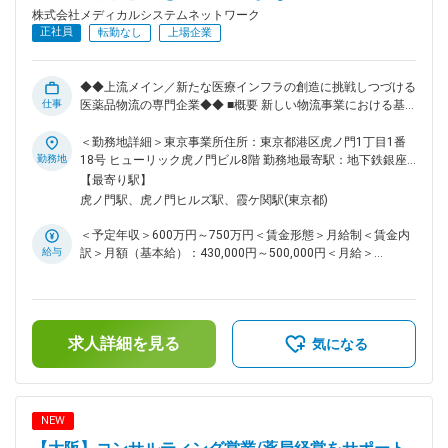
ができる社風があります。家庭や育児に対する理解もあります
株式会社メディカルシステムネットワーク
ので、お子様の行事や急なお迎えなども是非ご相談ください。
正社員
転勤なし
上場企業
また、担当エリアはそれぞれ決まっており、エリアによっては
出張が伴う場合もございます。 ※例：名古屋拠点→東海・北陸
エリアをカバー ■メディカルシステムネットワークについて
◆◆上流メイン／新たな医療インフラの創造に挑戦しつづける
全国450店舗以上を展開する「なの花薬局」を中核に、医薬品
仕事
医薬品物流の専門企業◆◆ ■概要 新しい物流事業における基幹
ネットワーク事業・調剤薬局事業を軸とした医療インフラ企業
システム（社内向け、社外向けWEBアプリケーションなど）
です。創業から25年以上、医療の安定供給と地域密着型サー
の企画・開発・運用・保守業務全般をお任せいたします。 ■具
＜勤務地詳細＞東京事業所住所：東京都港区虎ノ門1丁目1番
ビスを追求し続け、現在はスタンダード市場に上場。売上高・
体的な業務内容 ・システム企画・開発 現場や事業の問題点を
勤務地
18号 ヒューリック虎ノ門ビル8階 勤務地最寄駅：地下鉄銀座
事業規模ともに安定成長を続けています。 変更の範囲：会社
特定し、システム化計画を立案 ・ベンダーと協力し、要件定
線／虎ノ門駅受動喫煙対策：屋内全面禁煙変更の範囲：会社の
【最寄り駅】
の定める業務
義から開発・導入までを一貫してリード ・社内・社外向けシ
定める事業所
虎ノ門駅、虎ノ門ヒルズ駅、霞ケ関駅(東京都)
ステム（販売管理、物流関連など）の設計と開発管理 ・プロ
ジェクトマネジメント 開発プロジェクトの進捗、品質、課題
＜予定年収＞600万円～750万円＜賃金形態＞月給制＜賃金内
の管理（PL業務） ・既存システムや新規導入システムの保
給与
訳＞月額（基本給）：430,000円～500,000円＜月給＞
守・運用、ヘルプデスク対応 ■メディロジネットについて 東
430,000円～500,000円＜昇給有無＞有＜残業手当＞有＜給与
証スタンダード上場・株式会社メディカルシステムネットワー
補足＞※残業代は別途支給します。給与詳細は前職給与を参照
ク100％出資で誕生した、医薬品物流の専門企業です。新設企
の上、相談し決定致します。■賞与：年2回支給（合計3か月分
業ならではの柔軟性と、上場グループとしての安定性を併せ持
支給）賃金はあくまでも目安の金額であり、選考を通じて上下
ち、医薬品の「安定供給」という社会性の高いミッションに関
求人詳細を見る
する可能性があります。月給(月額)は固定手当を含めた表記で
気になる
われるポジションです。 ※株式会社メディロジネットへの出向
す。
となります。 社名：株式会社メディロジネット 事業内容：医
薬品卸売業 所在地：東京都港区虎ノ門 1-1-18 ヒューリック虎
ノ門ビル 8F 変更の範囲：会社の定める業務
NEW