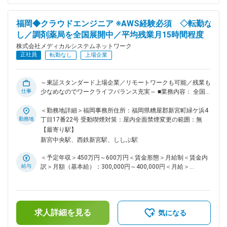
フラ領域のスペシャリストとして技術を極める道、またはチー
ムを牽引するマネジメントへのステップアップも可能です。 ■
福岡◆クラウドエンジニア ※AWS経験必須 ◇転勤な
働きやすい環境 残業は月平均15時間程度なので、ワークライ
し／調剤薬局を全国展開中／平均残業月15時間程度
フバランスを重視することができます。リモートワークも業務
に応じて可能ですので、効率のいい働き方も実現可能です。
株式会社メディカルシステムネットワーク
産休・育休取得後の復帰率も約98％など、高い定着率が特徴
正社員
転勤なし
上場企業
で、長期的な就業が可能です。 ■当社の特徴 医薬品ネットワ
ーク事業・調剤薬局事業・賃貸設備関連事業・給食事業・訪問
介護事業等、地域の「医・食・住」のインフラとして地域住民
～東証スタンダード上場企業／リモートワークも可能／残業も
の健康を支えるトータルサービス事業を展開しています。地域
仕事
少なめなのでワークライフバランス充実～ ■業務内容： 全国
に根差した医療サービスの提供を目指し、医薬連携による細や
で400店舗以上調剤薬局【なの花薬局】を展開している当社に
かな医療・サービスの提供を行っております。 調剤薬局事業
おいて、クラウドエンジニアとして業務を担当して頂きます。
＜勤務地詳細＞福岡事務所住所：福岡県糟屋郡新宮町緑ケ浜4
では全国472店舗を展開、医薬品ネットワーク加盟件数は47都
現在システム開発、構築強化しており、今後の事業展開、店舗
勤務地
丁目17番22号 受動喫煙対策：屋内全面禁煙変更の範囲：無
道府県で約11,678件（2025年11月末）を全国各地で事業を展
増加を見据えてクラウドエンジニアを急募いたします。 具体
【最寄り駅】
開しています。 変更の範囲：会社の定める業務
的な業務としては、システム開発におけるクラウドインフラ部
新宮中央駅、西鉄新宮駅、ししぶ駅
分の検討構築及び運用保守作業をお願いしたいと考えておりま
す。 ■組織構成： システム本部は59名で構成されており、年
＜予定年収＞450万円～600万円＜賃金形態＞月給制＜賃金内
齢も20代～50代まで幅広く在籍しております。 ■キャリアパ
給与
訳＞月額（基本給）：300,000円～400,000円＜月給＞
ス： 経験やスキルなどによりますが、マネジメント業務へと
300,000円～400,000円＜昇給有無＞有＜残業手当＞有＜給与
ステップアップや、スペシャリストとして業務を極めていって
補足＞※残業代は別途支給します。給与詳細は前職給与を参照
いただくことも可能です。 ■魅力： 業務に関係する技術書籍
の上、相談し決定致します。■賞与：年2回支給（合計3か月分
の購入や研修参加費などは会社が費用負担する等、エンジニア
支給）賃金はあくまでも目安の金額であり、選考を通じて上下
の就業環境をサポートする体制が整っています。 ■当社の特
求人詳細を見る
する可能性があります。月給(月額)は固定手当を含めた表記で
気になる
徴： 当社は医薬品ネットワーク事業・調剤薬局事業・賃貸設
す。