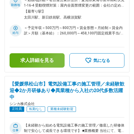
＜勤務地詳細＞名古屋営業所住所：愛知県東海市富木島町伏見
す。 ※年間2～3件をお任せ予定です。 ■業務詳細 ◇施工図の作
勤務地
1-16-4 受動喫煙対策：屋内全面禁煙変更の範囲：会社の定め
成、資材発注・管理 ◇工程・品質・安全・予算管理 ◇現場での
る事業所
【最寄り駅】
指示出し、協力会社との折衝 ◇作業報告書作成 など 【案件】
太田川駅、新日鉄前駅、高横須賀駅
一般住宅、工場、屋外施設、学校等の内装工事（配線／配管／
照明設備） ※現場への移動は社用車での移動 ※業務用端末（ス
＜予定年収＞500万円～800万円＜賃金形態＞月給制＜賃金内
マートフォン、タブレット等）の貸与有 ■組織構成 名古屋営
給与
訳＞月額（基本給）：260,000円～458,100円固定残業手当/
業所7名（所長、副所長、現場代理人）平均年齢36.5歳。 ※現
月：90,000円～131,900円（固定残業時間45時間0分/月）超
所長・副所長は他エリアも兼務のため、専属者を募集します。
過した時間外労働の残業手当は追加支給＜月給＞350,000円～
■研修体制 熟練技術者による現場OJTはもちろん、2019年、
590,000円（一律手当を含む）＜昇給有無＞有＜残業手当＞有
大牟田営業所に新たに「技術センター」を設置。このセンター
＜給与補足＞上記予定年収はこれまでのご経験・年齢・スキル
は、電気・通信工事を実践形式で研修できるよう、現場そのも
求人詳細を見る
などを考慮の上で最終決定いたします。■賞与：年2回（7月・
気になる
のをセンター内に再現しています。ここでは、新人研修、技術
12月）■昇給：年1回（4月）※年1回の査定、昇給、賞与に反
力向上のための訓練など、技術研修や安全教育などを行ってお
映 ※賞与及び昇給は会社業績等により賃金はあくまでも目安の
り、確かな技術でお客様に価値を提供することが出来ます。 ■
金額であり、選考を通じて上下する可能性があります。月給
採用背景 ◇福岡県本社の当社名古屋営業所は2022年に開設
(月額)は固定手当を含めた表記です。
【愛媛県松山市】電気設備工事の施工管理／未経験歓
し、現所長、副所長は他エリアも兼務しているため、愛知エリ
迎◆2か月研修あり◆異業種から入社の20代多数活躍
アを専属で対応できる方を増員するための採用です。大型案件
中
を受注するため資格保有者が必要となっています。 ◇ゆくゆく
は名古屋営業所の所長をお任せしたいと考えています。 ■資格
シンカ株式会社
取得支援 一生モノのスキルになる資格取得については、受験
正社員
転勤なし
業種未経験歓迎
費用会社負担、受験日は出勤扱い、無事合格の場合お祝い金な
ど、全力で支援を行っています。 ■当社について 九州を拠点
に、通信基盤、電気工事など、ビジネスや暮らしに必要不可欠
【未経験から始める電気設備工事の施工管理／徹底した研修体
なインフラ構築に関わっている会社です。平成13年までは、
仕事
制で安心して成長できる環境です】 ■業務概要 当社にて、電