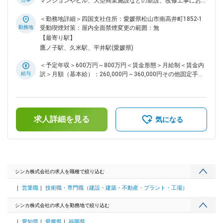
マンションやビル、大型商業施設などの新設、改修工事におけ
に関する工事は定期メンテナンスや改修が必須のため、継続受
る電気設備工事に関わる施工管理業務を担当いただきます。 ■
注＝会社の安定基盤に繋がり、グループ総売上高は45億円に
業務詳細： ◇品質管理 ◇工程管理 ◇安全管理 ◇原価管理 ◇環境
＜勤務地詳細＞四国支社住所：愛媛県松山市南高井町1852-1
ものぼります。◎街のランドマークも手掛けることで、自分が
管理 ■ポジションの特徴： 有名商業施設や学校関連の工事実
勤務地
受動喫煙対策：屋内全面禁煙変更の範囲：無
携わった案件を目にする機会も多く、やりがいがカタチに残り
績もあるため、業界内でも高い信頼を得ています。 ■当社の魅
【最寄り駅】
ます。 変更の範囲：会社の定める業務
力： ◇アットホームな社風・入社3年定着率90％・平均勤続年
鷹ノ子駅、久米駅、平井駅(愛媛県)
数15年以上 ◇資格取得制度…施工管理技士、電気工事士、電話
工事担任者、消防設備士など、必要に応じた資格取得をサポー
＜予定年収＞600万円～800万円＜賃金形態＞月給制＜賃金内
トします。 ◇報奨金や受験費、授業料を会社負担するなど、サ
給与
訳＞月額（基本給）：260,000円～360,000円その他固定手当/
ポートの方法は資格によってさまざまです。 ◇特別賞…受注に
月：90,000円～110,000円＜月給＞350,000円～470,000円＜
対しての報奨金制度もあります。 ◇大手企業との取引も多く、
昇給有無＞有＜残業手当＞有＜給与補足＞上記予定年収はこれ
業界としても企業としても安定性の高い会社です・ ◇通信設備
までのご経験・年齢・スキルなどを考慮の上で最終決定いたし
をはじめとしたインフラ構築、電気設備工事などのトータルソ
ます。■賞与：年2回（7月・12月）■昇給：年1回（4月）※賞
リューションを提供している当社では、オフィスや工場、マン
求人詳細を見る
与及び昇給は会社業績等により連動します。賃金はあくまでも
気になる
ション、ショッピングモールなど、それぞれの環境に合わせた
目安の金額であり、選考を通じて上下する可能性があります。
最適なシステムの提案を通し、お客様が抱える課題を解決する
月給(月額)は固定手当を含めた表記です。
ことを目指しています。 ■当社の社風： ◇スポーツへの支援
・当社ではバレーボールのクラブチームを応援しています。バ
レーボールの試合は通常業務の一環として応援に行きます（業
務調整をつけて） ・社員のマラソンチャレンジを応援しよう
シンカ株式会社の求人を職種で絞り込む
と言うことで、マラソンの大会にて受賞した社員に対し会社経
営業職
技術職・専門職（建設・建築・不動産・プラント・工場）
費でオリジナルユニフォームを作りました ◇HPを是非ご確認
下さい ・当社の魅力や仕事内容、事業内容についての説明が
シンカ株式会社の求人を勤務地で絞り込む
詰まったHPを是非ご覧ください（https://recruit.shinka-
inc.com/） 変更の範囲：会社の定める業務
愛知県
愛媛県
福岡県