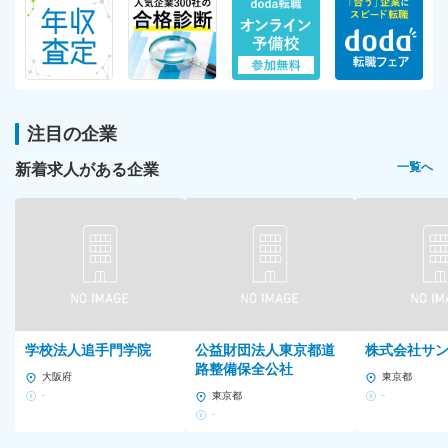
注目の企業
新着求人がある企業
一覧へ
学校法人追手門学院
公益財団法人東京都道
株式会社サ
路整備保全公社
大阪府
東京都
-
東京都
-
-