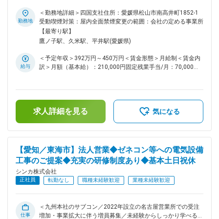
インフラ・通信基盤構築部門、ソリューション事業部の2本柱
気設備工事における施工管理業務を担当いただきます。施工現
で事業を展開していましたが、平成27年にはこれまで通信・
場における品質・工程・安全・原価・環境の各種管理を中心
＜勤務地詳細＞四国支社住所：愛媛県松山市南高井町1852-1
インフラ系で培ってきた知識、経験、強みを活かすことができ
に、現場での円滑な進行や関係各所との調整、日々の業務改善
勤務地
受動喫煙対策：屋内全面禁煙変更の範囲：会社の定める事業所
る分野として電気工事事業に着手し、3事業で構成する現在の
を推進します。事業部拡大に伴い、未経験者でもしっかりと成
【最寄り駅】
シンカの形ができあがりました。 変更の範囲：会社の定める
長できる体制を整えています。 ■業務詳細 具体的には、工事
鷹ノ子駅、久米駅、平井駅(愛媛県)
業務
現場での作業計画立案、工程進捗の管理、作業品質のチェッ
ク、安全ルールの徹底、コスト管理、環境配慮の運用を行いま
＜予定年収＞392万円～450万円＜賃金形態＞月給制＜賃金内
す。現場スタッフや協力会社とのコミュニケーションを密に取
給与
訳＞月額（基本給）：210,000円固定残業手当/月：70,000円
り、現場がスムーズに進むよう調整します。また、必要に応じ
（固定残業時間45時間0分/月）超過した時間外労働の残業手
て現場の課題抽出や改善提案も積極的に行い、安全・高品質な
当は追加支給＜月給＞280,000円（一律手当を含む）＜昇給有
工事の実現を目指します。 ■教育体制 入社後1か月間はグルー
無＞有＜残業手当＞有＜給与補足＞月額基本給21万円×12カ月
プ研修プログラムに参加し、電気工事だけでなく他部署との連
＋業績賞与、固定残業代（7万円／45時間）支給。45時間を超
携や業務の流れを学びます。続いて現場研修を実施し、名古屋
求人詳細を見る
える超過分は別途支給。賃金はあくまでも目安の金額であり、
気になる
や四国・福岡などの営業所で実際の現場を体験。経験豊富な先
選考を通じて上下する可能性があります。月給(月額)は固定手
輩が教育係として業務を丁寧に指導し、未経験でも安心して習
当を含めた表記です。
得できる仕組みです。 ■組織構成 若手社員が多く、部署内外
で顔なじみを作りやすい風通しの良い職場です。先輩や同僚と
【愛知／東海市】法人営業◆ゼネコン等への電気設備
協力しながら成長できる環境が整っています。 ■業務の魅力
工事のご提案◆充実の研修制度あり◆基本土日祝休
充実した研修と手厚いOJTにより、未経験からでも安心して
専門性を高められます。施工管理を通じて現場のマネジメント
シンカ株式会社
力やコミュニケーション力が磨け、将来的なキャリア形成にも
正社員
転勤なし
職種未経験歓迎
業種未経験歓迎
つながります。 ■就業環境 年間休日120日、完全週休2日制
（土日祝）。住宅補助や引っ越し支援、資格取得支援など福利
厚生も充実。働きやすい環境づくりに力を入れています。 ■想
＜九州本社のサブコン／2022年設立の名古屋営業所での受注
定されるキャリアパス 現場での経験を積むことで、将来的に
仕事
増加・事業拡大に伴う増員募集／未経験からしっかり学べる研