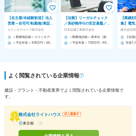
【名古屋/未経験歓迎】法人
【法務】リーガルチェック
【業績好
営業～在宅可/転勤無/東証
／高砂熱学Gの安定基盤／
集】電気
プライム上場/通信会社・イ
将来的に内部統制・ガバナ
生の新設
エクシオグループ株式会社
日本設備工業株式会社
ンフラ会社など多数取引
ンスに携わる／年休125日
現場にお
＜勤務地詳細＞ エクシオグループ(株)東海支店 住所：愛知県名古屋市中区門前町1-51 シーキューブ本社ビル 勤務地最寄駅：鶴舞線／大須観音駅 受動喫煙対策：敷地内喫煙可能場所あり
＜勤務地詳細＞ 新本社（面接案内時） 住所：東京都中央区日本橋箱崎町36-2 Daiwaリバーゲート19F（北ウィング） 勤務地最寄駅：半蔵門線／水天宮前駅 受動喫煙対策：屋内全面禁煙 変更の範囲：会社の定める事業所（リモートワーク含む）
＜予定年収＞ 400万円～600万円 ＜賃金形態＞ 月給制 ＜賃金内訳＞ 月額（基本給）：213,000円～280,000円 ＜月給＞ 213,000円～280,000円 ＜昇給有無＞ 有 ＜残業手当＞ 有 ＜給与補足＞ ※経験・能力・前職の給与等を総合し決定。 ■賞与：年2回（6月・12月） ■昇給：年1回（7月） ■年収例： 400万円（26歳/営業経験2年） 450万円（30歳/営業経験5年） 550万円（35/営業経験5年/監理技術者資格） 賃金はあくまでも目安の金額であり、選考を通じて上下する可能性があります。 月給(月額)は固定手当を含めた表記です。
＜予定年収＞ 700万円～900万円 ＜賃金形態＞ 月給制 ＜賃金内訳＞ 月額（基本給）：388,000円～472,000円 ＜月給＞ 388,000円～472,000円 ＜昇給有無＞ 有 ＜残業手当＞ 有 ＜給与補足＞ ※管理職に昇格すると年俸制になります。 ■昇給：年1回（4月） ■賞与：年2回（7月・12月／昨年実績…8ヶ月分） ※業績に応じて別途、成果配分賞与あり（3月） 賃金はあくまでも目安の金額であり、選考を通じて上下する可能性があります。 月給(月額)は固定手当を含めた表記です。
よく閲覧されている企業情報
建設・プラント・不動産業界でよく閲覧されている企業情報で
す。
株式会社ライトハウス
求人募集中
東京都
-