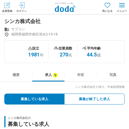
会員登録
ログイン
気になる
シンカ株式会社
メニュー
会員登録（無料）
ログイン
サブコン
福岡県福岡市南区清水2-15-18
はじめてdodaをご利用される方へ
設立
従業員数
平均年齢
1981
270
44.5
年
名
歳
求人を探す
求人を紹介してもらう
概要
求人
年収
写真
シンカ株式会社 の求人・中途採用情報
知りたい・聞きたい
募集している求人
募集が終了した求人
イベント
シンカ株式会社の
専門サイト
募集している求人