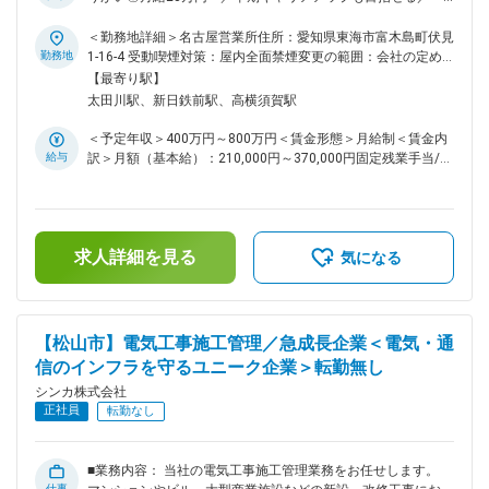
27年にはこれまで通信・インフラ系で培ってきた知識、経
係性をつくる」営業スタイル～ ■業務内容： 大手建設会社や
験、強みを活かすことができる分野として電気工事事業に着手
ゼネコンなどが取引先となり、まずは既存取引先の引継ぎから
＜勤務地詳細＞名古屋営業所住所：愛知県東海市富木島町伏見
し、3事業で構成する現在のシンカの形ができあがりました。
スタートしていただきます。「売る」のではなく「関係性をつ
勤務地
1-16-4 受動喫煙対策：屋内全面禁煙変更の範囲：会社の定め
変更の範囲：会社の定める業務
くる」営業スタイルです。 ■具体的には： ◇取引先へ電話…当
る事業所
【最寄り駅】
社でお手伝いできる案件はないかを聞き、ニーズがあればヒア
太田川駅、新日鉄前駅、高横須賀駅
リングします。 ◇見積もり作成…人員やスケジュールを検討
し、見積もりを作成してご提案します。 ◇受注後は工事部門へ
＜予定年収＞400万円～800万円＜賃金形態＞月給制＜賃金内
依頼…当社には高い技術力を持った職人が多く、褒めていただ
給与
訳＞月額（基本給）：210,000円～370,000円固定残業手当/
けることもあります。 ■手掛ける工事の例： ・ユニットハウ
月：70,000円～130,000円（固定残業時間45時間0分/月）超
スなどの電気設備工事 ・オフィスの照明設備 ・エレベーター
過した時間外労働の残業手当は追加支給＜月給＞280,000円～
用電機設備 ・ビル管理システム ・監視カメラセキュリティ
500,000円（一律手当を含む）＜昇給有無＞有＜残業手当＞有
など ※料金帯は5,000円～1億円まで多彩で、工事内容も多岐に
＜給与補足＞上記予定年収はこれまでのご経験・年齢・スキル
わたるため営業としても提案しやすい環境です。 ■入社後の流
求人詳細を見る
などを考慮の上で最終決定いたします。■賞与：年2回（7月・
気になる
れ： ◇入社後1週間／座学研修…会社や安全面についてなど、
12月／昨年度実績：3ヶ月分）■昇給：年1回（4月）賃金はあ
基礎スキルを身につけていただきます。 ◇3週間～1ヶ月／工
くまでも目安の金額であり、選考を通じて上下する可能性があ
事の基礎を学ぶ…どのような施工をするのか、先輩と一緒に現
ります。月給(月額)は固定手当を含めた表記です。
場に行って理解していっていただきます。 ◇独り立ち…半年後
【松山市】電気工事施工管理／急成長企業＜電気・通
には発注～完成までの一連の流れが分かるようになります。 ■
信のインフラを守るユニーク企業＞転勤無し
配属先について： ほとんどが中途入社で、20～30代も活躍中
です。部署問わず仲の良い社風なので、メンバーの中には飲み
シンカ株式会社
会をしたり、ゴルフを楽しんだりする社員もいます。 さらに
正社員
転勤なし
入社3年目で管理職へ昇格・26歳で主任へ昇格など早期キャリ
アUPの実績が多数あります。今後のポストチャンスもたくさ
んあり、昇格時には給与もUPしますので、モチベーション高
■業務内容： 当社の電気工事施工管理業務をお任せします。
く働くことができます。 ■当ポジションの魅力： ◎通信や電気
仕事