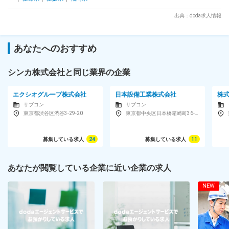
出典：doda求人情報
あなたへのおすすめ
シンカ株式会社と同じ業界の企業
エクシオグループ株式会社
日本設備工業株式会社
株
サブコン
サブコン
東京都渋谷区渋谷3-29-20
東京都中央区日本橋箱崎町36-2Daiwaリバーゲート19F
募集している求人
24
募集している求人
11
あなたが閲覧している企業に近い企業の求人
NEW