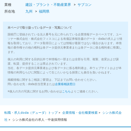
業種
建設・プラント・不動産業界
サブコン
所在地
九州
福岡県
本ページで取り扱っているデータ・写真について
国税庁に登録されている法人番号を元に作られている企業情報データベースです。ユー
ソナー株式会社・株式会社フィスコによる有価証券報告書のデータ・dodaの求人より情
報を取得しており、データ取得日によっては情報が最新ではない場合があります。本情
報の著作権その他の権利は各データ提供元事業者または各データに係る権利者に帰属し
ます。
個人の利用に関する目的以外で本情報の一部または全部を引用、複製、改変および譲
渡、転貸、提供することは禁止されています。
当社、各データ提供元事業者および各データに係る権利者は、本ウェブサイトおよび本
情報の利用ならびに閲覧によって生じたいかなる損害にも責任を負いかねます。
掲載情報に関するご相談ご要望は、下記までお問い合わせください。
問い合わせ先：doda担当営業または
企業様相談窓口
※個人の方の写真に関するお問い合わせは
こちら
よりご連絡ください。
転職・求人doda（デューダ）トップ
>
企業情報・会社概要検索
>
シンカ株式会
社
>
シンカ株式会社の求人・中途採用情報