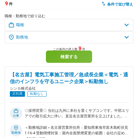
9
件
条件で並び替え
dodaチャットサポート
職種・勤務地で絞り込む
対応時間：10:00～22:00(日曜・年末年始を除く)
自動案内は24時間365日対応
転職の「モヤモヤ」、一人で悩まず
気軽に相談してみませんか？
dodaの使い方は？
今の仕事を続けるべき？
9
この条件の求人数
件
検索する
ヘルプ
サイトマップ
【名古屋】電気工事施工管理／急成長企業＜電気・通
信のインフラを守るユニーク企業＞転勤無し
シンカ株式会社
正社員
転勤なし
◇採用背景◇ 当社は九州に本社を置くサブコンです。中部エリ
仕事
アでの取引拡大に伴い、直近名古屋営業所を立上げました。
業績好調につき、増員することで更なる飛躍を計画していま
す。 ■業務内容： 当社が受注する電気工事における施工管理
＜勤務地詳細＞名古屋営業所住所：愛知県東海市富木島町伏見
業務をお任せします。 マンションやビル、工場などの大型な
勤務地
1-16-4 受動喫煙対策：屋内全面禁煙変更の範囲：会社の定め