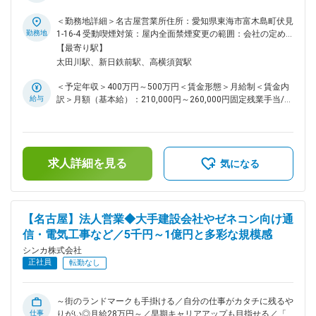
は現場責任者や管理職、または専門技術者へのキャリアアップ
修体制あり＞ ■業務概要 ◇大手建設会社やゼネコン等の既存顧
が可能です。会社の成長とともにご自身も成長を実感できる職
客へ、電気設備工事を中心とした提案・受注活動をお任せしま
＜勤務地詳細＞名古屋営業所住所：愛知県東海市富木島町伏見
場です。 変更の範囲：会社の定める業務
す。 ◇入社から1～2年間は育成体制の整った営業所で研修
勤務地
1-16-4 受動喫煙対策：屋内全面禁煙変更の範囲：会社の定め
OJTを実施の上、名古屋営業所にてご活躍いただきます。 ■業
る事業所
【最寄り駅】
務詳細 下記を段階的にお任せしていきますので未経験の方も
太田川駅、新日鉄前駅、高横須賀駅
安心です。 ◇施工現場に伴う電気設備工事の受注提案 ◇既存顧
客（大手建設会社・ゼネコン）との関係構築・深耕営業 ◇工事
＜予定年収＞400万円～500万円＜賃金形態＞月給制＜賃金内
情報の収集、見積作成・受注・打合せ ※県外広範囲の出張有 ※
給与
訳＞月額（基本給）：210,000円～260,000円固定残業手当/
現場への移動は社用車での移動 ※業務用端末（スマートフォ
月：70,000円～90,000円（固定残業時間45時間0分/月）超過
ン、タブレット等）の貸与有 ■業務の特徴 ◇主力の電気工事に
した時間外労働の残業手当は追加支給＜月給＞280,000円～
加え、通信・空調・管工事まで一括して引き受けられる「総合
350,000円（一律手当を含む）＜昇給有無＞有＜残業手当＞有
力」が武器です。 ◇顧客のコスト削減や効率化を考え、単なる
＜給与補足＞上記予定年収はこれまでのご経験・年齢・スキル
御用聞きではない付加価値の高い提案を行います。 ■研修体制
求人詳細を見る
などを考慮の上で最終決定いたします。■賞与：年2回（7月・
気になる
1か月ほど自社に関する研修に参加後、現場配属。OJTを兼ね
12月）■昇給：年1回（4月）※年1回の査定、昇給、賞与に反
ながら1年での1人立ちを目指します。 ＜入社1～2年間につい
映 ※賞与及び昇給は会社業績等により賃金はあくまでも目安の
て＞ 育成体制の整った福岡営業所・四国支社どちらかにて
金額であり、選考を通じて上下する可能性があります。月給
OJTを1～2年間実施予定です。 期間中は住宅補助制度利用対
(月額)は固定手当を含めた表記です。
【名古屋】法人営業◆大手建設会社やゼネコン向け通
象となります（ご希望の物件をシンカより契約し、5万円／月
信・電気工事など／5千円～1億円と多彩な規模感
まで会社負担・超過分は給与から天引）。また、引越に伴う費
用も会社負担となります。 ■採用背景 電気工事をはじめとす
シンカ株式会社
る各設備の受注増加、および事業拡大に伴う増員募集です。 ■
正社員
転勤なし
当社について 九州を拠点に、通信基盤、電気工事など、ビジ
ネスや暮らしに必要不可欠なインフラ構築に関わっている会社
です。平成13年までは、インフラ・通信基盤構築部門、ソリ
～街のランドマークも手掛ける／自分の仕事がカタチに残るや
ューション事業部の2本柱で事業を展開していましたが、平成
仕事
りがい◎月給28万円～／早期キャリアアップも目指せる／「関