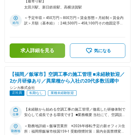
ものから一般住宅の小規模なものまで多様です。 強電領域に
る事業所
【最寄り駅】
おける電気工事（新設・改修など多数）を担当いただきます。
太田川駅、新日鉄前駅、高横須賀駅
■業務の特徴： 勤務地は名古屋市近郊がメインとなります（※
一部三重県、東京都の現場もあります）。 ■当社の魅力： ◇ア
＜予定年収＞450万円～800万円＜賃金形態＞月給制＜賃金内
ットホームな社風・入社3年定着率90％・平均勤続年数15年以
給与
訳＞月額（基本給）：248,500円～458,100円その他固定手当/
上！ ◇資格取得制度…施工管理技士、電気工事士、電話工事担
月：71,500円～131,900円＜月給＞320,000円～590,000円＜
任者、消防設備士など、必要に応じた資格取得をサポートしま
昇給有無＞有＜残業手当＞有＜給与補足＞上記予定年収はこれ
す。 ◇報奨金や受験費、授業料を会社負担するなど、サポート
までのご経験・年齢・スキルなどを考慮の上で最終決定いたし
の方法は資格によってさまざまです。 ◇特別賞…受注に対して
ます。■賞与：年2回（7月・12月）■昇給：年1回（4月）※賞
の報奨金制度もあります。 ◇大手企業との取引も多く、業界と
求人詳細を見る
与及び昇給は会社業績等により連動します。賃金はあくまでも
気になる
しても企業としても安定性の高い会社です！ ◇通信設備をはじ
目安の金額であり、選考を通じて上下する可能性があります。
めとしたインフラ構築、電気設備工事などのトータルソリュー
月給(月額)は固定手当を含めた表記です。
ションを提供している同社では、 オフィスや工場、マンショ
ン、ショッピングモールなど、それぞれの環境に合わせた最適
【福岡／飯塚市】空調工事の施工管理 ■未経験歓迎／
なシステムの提案を通し、お客様が抱える課題を解決すること
2か月研修あり／異業種から入社の20代多数活躍中
を目指しています！ ■当社の社風： ◇スポーツへの支援 ・当
社ではバレーボールのクラブチームを応援しています。バレー
シンカ株式会社
ボールの試合は通常業務の一環として応援に行きます（業務調
正社員
転勤なし
業種未経験歓迎
整をつけて） ・社員のマラソンチャレンジを応援しようと言
うことで、マラソンの大会にて受賞した社員に対し会社経費で
オリジナルユニフォームを作りました ◇HPを是非ご確認下さ
【未経験から始める空調工事の施工管理／徹底した研修体制で
い ・当社の魅力や仕事内容、事業内容についての説明が詰ま
仕事
安心して成長できる環境です】 ■業務概要 当社にて、空調設
ったHPを是非ご覧ください（https://recruit.shinka-inc.com/）
備工事における施工管理業務を担当いただきます。施工現場に
変更の範囲：会社の定める業務
おける品質・工程・安全・原価・環境の各種管理を中心に、現
＜勤務地詳細＞飯塚営業所 ※2026年移転予定の新オフィス住
場での円滑な進行や関係各所との調整、日々の業務改善を推進
勤務地
所：福岡県飯塚市枝国159-1 受動喫煙対策：屋内全面禁煙変更