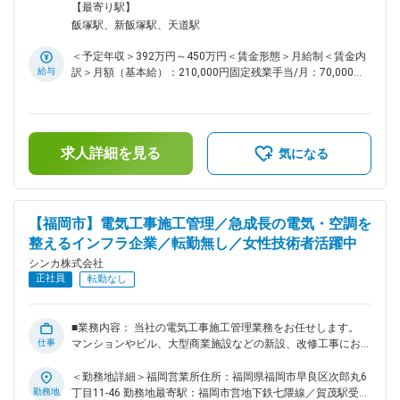
します。事業部拡大に伴い、未経験者でもしっかりと成長でき
の範囲：無
【最寄り駅】
る体制を整えています。 ■業務詳細 具体的には、工事現場で
飯塚駅、新飯塚駅、天道駅
の作業計画立案、工程進捗の管理、作業品質のチェック、安全
ルールの徹底、コスト管理、環境配慮の運用を行います。現場
＜予定年収＞392万円～450万円＜賃金形態＞月給制＜賃金内
スタッフや協力会社とのコミュニケーションを密に取り、現場
給与
訳＞月額（基本給）：210,000円固定残業手当/月：70,000円
がスムーズに進むよう調整します。また、必要に応じて現場の
（固定残業時間45時間0分/月）超過した時間外労働の残業手
課題抽出や改善提案も積極的に行い、安全・高品質な工事の実
当は追加支給＜月給＞280,000円（一律手当を含む）＜昇給有
現を目指します。 ■教育体制 入社後1か月間はグループ研修プ
無＞有＜残業手当＞有＜給与補足＞月額基本給21万円×12カ月
ログラムに参加し、空調工事だけでなく他部署との連携や業務
＋業績賞与、固定残業代（7万円／45時間）支給。45時間を超
の流れを学びます。続いて現場研修を実施し、名古屋や四国・
求人詳細を見る
える超過分は別途支給。賃金はあくまでも目安の金額であり、
気になる
福岡などの営業所で実際の現場を体験。経験豊富な先輩が教育
選考を通じて上下する可能性があります。月給(月額)は固定手
係として業務を丁寧に指導し、未経験でも安心して習得できる
当を含めた表記です。
仕組みです。 ■組織構成 若手社員が多く、部署内外で顔なじ
みを作りやすい風通しの良い職場です。先輩や同僚と協力しな
【福岡市】電気工事施工管理／急成長の電気・空調を
がら成長できる環境が整っています。 ■業務の魅力 充実した
整えるインフラ企業／転勤無し／女性技術者活躍中
研修と手厚いOJTにより、未経験からでも安心して専門性を
高められます。施工管理を通じて現場のマネジメント力やコミ
シンカ株式会社
ュニケーション力が磨け、将来的なキャリア形成にもつながり
正社員
転勤なし
ます。 ■就業環境 年間休日120日、完全週休2日制（土日
祝）。住宅補助や引っ越し支援、資格取得支援など福利厚生も
充実。働きやすい環境づくりに力を入れています。 ■想定され
■業務内容： 当社の電気工事施工管理業務をお任せします。
るキャリアパス 現場での経験を積むことで、将来的には現場
仕事
マンションやビル、大型商業施設などの新設、改修工事におけ
責任者や管理職、または専門技術者へのキャリアアップが可能
る電気設備工事に関わる施工管理業務を担当いただきます。 ■
です。会社の成長とともにご自身も成長を実感できる職場で
業務詳細： ◇品質管理 ◇工程管理 ◇安全管理 ◇原価管理 ◇環境
＜勤務地詳細＞福岡営業所住所：福岡県福岡市早良区次郎丸6
す。 変更の範囲：会社の定める業務
管理 ■ポジションの特徴： 有名商業施設や学校関連の工事実
勤務地
丁目11-46 勤務地最寄駅：福岡市営地下鉄七隈線／賀茂駅受動