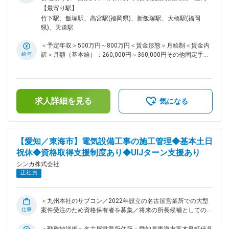
市周辺で、品質・工程・安全・原価・環境の各管理を行い、工
面禁煙＜勤務地詳細2＞飯塚営業所 ※2026年移転予定の新オ
【最寄り駅】
事全体のマネジメントを担うポジションです。即戦力としての
フィス住所：福岡県飯塚市枝国159-1 受動喫煙対策：屋内全面
竹下駅、飯塚駅、高宮駅(福岡県)、新飯塚駅、大橋駅(福岡
ご活躍を期待しています。 ■業務詳細 ・工事現場の施工計画
禁煙変更の範囲：会社の定める事業所
県)、天道駅
立案、進捗管理、品質・安全管理、コスト管理 ・協力会社へ
の作業指示・スケジュール調整、発注者との打ち合わせ ・見
＜予定年収＞500万円～800万円＜賃金形態＞月給制＜賃金内
積作成・積算、報告書や各種書類作成などの事務業務 ・現場
給与
訳＞月額（基本給）：260,000円～360,000円その他固定手当/
巡回による進捗・安全確認、資材・工具の管理 ・朝礼や定例
月：90,000円～110,000円＜月給＞350,000円～470,000円＜
会議での進捗報告、翌日の作業指示 ※1日を通して現場と事務
昇給有無＞有＜残業手当＞有＜給与補足＞上記予定年収はこれ
作業の両面を担い、工事の円滑な推進に貢献します。 ■扱うサ
までのご経験・年齢・スキルなどを考慮の上で最終決定いたし
ービス 公共施設や病院、学校、大型商業施設など幅広い空調
ます。■賞与：年2回（7月・12月）■昇給：年1回（4月）※賞
設備工事の施工・管理を担当します。 ■組織構成 電設事業部
求人詳細を見る
与及び昇給は会社業績等により連動します。賃金はあくまでも
気になる
飯塚営業所に所属し、社内メンバーや協力会社と連携しながら
目安の金額であり、選考を通じて上下する可能性があります。
プロジェクトを推進します。 ■業務の魅力 地域の社会インフ
月給(月額)は固定手当を含めた表記です。
ラを支えるやりがいと、転勤が当面なく地域に根差して働ける
安定感が魅力。経験・スキル次第で待遇面の向上やキャリアア
【愛知／東海市】電気設備工事の施工管理◆基本土日
ップも実現可能です。 ■教育体制 資格取得支援制度や研修が
祝休◆資格取得支援制度あり◆UIJターン支援あり
充実しており、業務を通じて着実にスキルアップできます。 ■
想定されるキャリアパス 施工管理として経験を積み、後進育
シンカ株式会社
成やマネジメント職へのステップアップも目指せます。 ■企業
正社員
の特徴/魅力 安定した事業基盤と働きやすい環境で、長く安心
してご活躍いただけます。 変更の範囲：会社の定める業務
＜九州本社のサブコン／2022年設立の名古屋営業所での大型
仕事
案件受注のため資格保有者を募集／将来の所長候補としてのキ
ャリアパスあり＞ ■業務概要 名古屋営業所にて、マンショ
ン、ビル、商業施設、学校等の電気工事施工管理をお任せしま