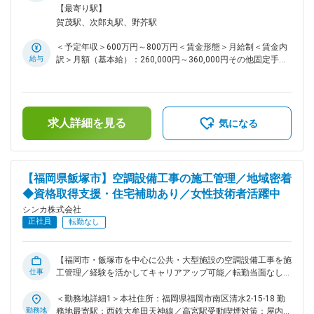
績もあるため、業界内でも高い信頼を得ています。 ■当社の魅
喫煙対策：屋内全面禁煙変更の範囲：会社の定める事業所
【最寄り駅】
力： ◇アットホームな社風・入社3年定着率90％・平均勤続年
賀茂駅、次郎丸駅、野芥駅
数15年以上 ◇資格取得制度…施工管理技士、電気工事士、電話
工事担任者、消防設備士など、必要に応じた資格取得をサポー
＜予定年収＞600万円～800万円＜賃金形態＞月給制＜賃金内
トします。 ◇報奨金や受験費、授業料を会社負担するなど、サ
給与
訳＞月額（基本給）：260,000円～360,000円その他固定手当/
ポートの方法は資格によってさまざまです。 ◇特別賞…受注に
月：90,000円～110,000円＜月給＞350,000円～470,000円＜
対しての報奨金制度もあります。 ◇大手企業との取引も多く、
昇給有無＞有＜残業手当＞有＜給与補足＞上記予定年収はこれ
業界としても企業としても安定性の高い会社です・ ◇通信設備
までのご経験・年齢・スキルなどを考慮の上で最終決定いたし
をはじめとしたインフラ構築、電気設備工事などのトータルソ
ます。■賞与：年2回（7月・12月）■昇給：年1回（4月）※賞
リューションを提供している当社では、オフィスや工場、マン
求人詳細を見る
与及び昇給は会社業績等により連動します。賃金はあくまでも
気になる
ション、ショッピングモールなど、それぞれの環境に合わせた
目安の金額であり、選考を通じて上下する可能性があります。
最適なシステムの提案を通し、お客様が抱える課題を解決する
月給(月額)は固定手当を含めた表記です。
ことを目指しています。 ■当社の社風： ◇スポーツへの支援
・当社ではバレーボールのクラブチームを応援しています。バ
【福岡県飯塚市】空調設備工事の施工管理／地域密着
レーボールの試合は通常業務の一環として応援に行きます（業
◆資格取得支援・住宅補助あり／女性技術者活躍中
務調整をつけて） ・社員のマラソンチャレンジを応援しよう
と言うことで、マラソンの大会にて受賞した社員に対し会社経
シンカ株式会社
費でオリジナルユニフォームを作りました ◇HPを是非ご確認
正社員
転勤なし
下さい ・当社の魅力や仕事内容、事業内容についての説明が
詰まったHPを是非ご覧ください（https://recruit.shinka-
inc.com/） 変更の範囲：会社の定める業務
【福岡市・飯塚市を中心に公共・大型施設の空調設備工事を施
仕事
工管理／経験を活かしてキャリアアップ可能／転勤当面なし・
地域密着で安定就業】 ■業務概要 当社の飯塚営業所にて、公
共施設や病院、学校、大型施設などの空調設備工事をトータル
＜勤務地詳細1＞本社住所：福岡県福岡市南区清水2-15-18 勤
に施工管理いただきます。主な受注エリアは福岡市および飯塚
勤務地
務地最寄駅：西鉄大牟田天神線／高宮駅受動喫煙対策：屋内全