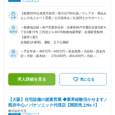
格、賞与に反映しています。 ■組織構成： ・人数：約50名
（20代～30代が活躍中） ※メンバー同士の相談が頻繁に行わ
れているのが特徴の職場です。 ※提案に悩んだ時は「一緒に訪
【創業80年以来黒字経営／取引社700社超／テレアポ・飛込み
問しよう」といった形でサポートしてくれる先輩社員も多く所
仕事
なしの法人ルート営業／土日祝休み／社員同士がサポートし合
属しています。 ＼西日本＆関西エリアNo.1の実績！住宅建材
う社風／社員定着率95%】 ■業務内容： パナソニックが取り扱
のパートナー！／ ・同社は、パナソニックの代理店コンテス
う住宅設備（システムキッチン、バス、トイレ、電化設備な
＜勤務地詳細＞神戸営業所住所：兵庫県神戸市灘区岩屋北町4
トにおいて、西日本／関西エリアNo.1を50年以上連続で獲得
ど）のご提案をお任せします。 ■業務詳細： ◎主な業務 ・販
勤務地
丁目3番19号 三尚堂ビル303号勤務地最寄駅：岩屋駅受動喫煙
しています。 ・設備提案だけでなく、施工＆設置までワンス
売店や工務店などへの訪問、打ち合わせ ・新築やリフォーム
対策：屋内全面禁煙変更の範囲：会社の定める事業所
【最寄り駅】
トップで行えることも同社ならでは。 ・パナソニック製品と
における物件情報の取得 ・ご希望に合わせた商品のご提案 ◎
岩屋駅(兵庫県)、灘駅、王子公園駅
いえば「大五」という市場認知度の高さも強みに、成長を続け
営業方法 ・お客様：販売店、工務店、ハウスメーカー、マン
ています。 変更の範囲：会社の定める業務
ション管理会社など ・担当：既存のお客様を担当し、1日2～3
＜予定年収＞400万円～600万円＜賃金形態＞月給制＜賃金内
件の商談を対応します ※テレアポや飛び込み営業はなし、社有
給与
訳＞月額（基本給）：270,000円～450,000円＜月給＞
車で移動してお客様を訪問 ◎仕事の流れ ・新築やリフォーム
270,000円～450,000円＜昇給有無＞有＜残業手当＞有＜給与
＆リノベーションを予定している戸建物件・マンションに対し
補足＞■経験／能力を考慮し、当社規定により決定いたします
て、住宅設備を検討します。 ・「モダンな色合いを重視した
■賞与：年2回（7月／12月）■昇給：年1回（7月）■職責給、
い」「コンパクトサイズのキッチンに入れ替えたい」など、依
勤続給、資格手当、役職手当あり■社員の年収例：・年収580
頼内容も様々。 ・お客様のご希望を丁寧にヒアリングしなが
求人詳細を見る
万円／31歳／月給36万円（主任）・年収460万円／26歳／月
気になる
ら、製品のご提案を行います。 ■教育体制： ＜入社直後＞ ・
給30万円賃金はあくまでも目安の金額であり、選考を通じて
社内システムなどの研修を実施。その後はOJTで先輩社員と
上下する可能性があります。月給(月額)は固定手当を含めた表
お得意先へ訪問し、商談や提案方法を学びます。 ・いきなり
記です。
一人で提案していただくことはありません。お客様に顔を覚え
【大阪】住宅設備の提案営業 ◆業界経験活かせます／
ていただきながら、少しずつ独り立ちを目指します。 ＜それ
既存中心／パナソニック代理店【関西売上No.1】
以外にも＞ ・営業だけでなくマネジメントスキルも学べる階
層別研修や、資格取得の支援制度もあります。 ・成績だけで
株式会社大五