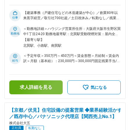
【建築事務（戸建住宅などの木造建築が中心）／創業80年以
仕事
来黒字経営／取引社700社超／土日祝休み／転勤なし／残業月
10時間程度】 ■業務内容： パナソニックの住宅設備・建材を
扱う専門商社である当社にて、建築事務をお任せいたします。
＜勤務地詳細＞ハウジング営業所住所：大阪府大阪市生野区巽
木造建築図面の読み取りをはじめ、発注書作成、発注依頼、仕
勤務地
中1丁目24-20 勤務地最寄駅：北巽駅受動喫煙対策：屋内全面
入管理、納期管理など工事を円滑に進めるための様々な業務を
禁煙変更の範囲：会社の定める事業所
【最寄り駅】
担うポジションです。営業や施工管理、メーカー、お客様との
北巽駅、小路駅、南巽駅
橋渡し役として、建築プロジェクト全体を支える重要な役割を
担っていただきます。 ■補足： 案件は戸建住宅などの木造建
＜予定年収＞350万円～450万円＜賃金形態＞月給制＜賃金内
築が中心です。扱う商材は、建材・照明が中心です。 ■業務詳
給与
訳＞月額（基本給）：230,000円～300,000円固定残業手当/
細： ＜お任せする業務＞ ・建築図面・設備図面の読み取り ・
月：24,000円～33,000円（固定残業時間15時間0分/月）超過
発注・納期管理 ・建材・住宅設備機器の選定 ・営業担当・施
した時間外労働の残業手当は追加支給＜月給＞254,000円～
工管理担当との打ち合わせ ・メーカーへの商品・仕様確認 ・
333,000円（一律手当を含む）＜昇給有無＞有＜残業手当＞有
その他、事務処理や問い合わせ対応など ＜ご経験あれば尚良
＜給与補足＞■賞与：年2回（7月／12月）■昇給：年1回（7
し＞ ・見積書・提案資料の作成 ・発注・納期管理 ・パナソニ
求人詳細を見る
月）■役職手当、職能手当、扶養手当、勤続手当、資格手当あ
気になる
ック製品を中心とした設備機器のプランニング ・パナソニッ
り■社員の年収例：・年収430万円／月給28万円（32歳・主
ク以外の設備機器のプランニング ・プロット図の落とし込み
任）・年収390万円／月給26万円（29歳・一般）・年収370万
（照明スイッチなど） ・JW-CADの使用経験 ・工事に関する
円／月給24.5万円（26歳・一般）賃金はあくまでも目安の金
各種書類作成 ■入社後： 経験やスキルに応じて徐々に業務を
額であり、選考を通じて上下する可能性があります。月給(月
【京都／伏見】住宅設備の提案営業 ◆業界経験活かす
お任せしていきます。社内サポート体制も充実しており、商品
額)は固定手当を含めた表記です。
／既存中心／パナソニック代理店【関西売上No.1】
知識や建築知識をさらに深めながら長期的にキャリアを築けま
す。 ■魅力： ＜幅広い建築知識が身につく＞ 建材だけではな
株式会社大五
く、建築全体に関わる知識を深めることができます。デスクワ
正社員
転勤なし