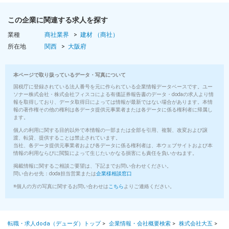
この企業に関連する求人を探す
業種
商社業界
建材 （商社）
所在地
関西
大阪府
本ページで取り扱っているデータ・写真について
国税庁に登録されている法人番号を元に作られている企業情報データベースです。ユー
ソナー株式会社・株式会社フィスコによる有価証券報告書のデータ・dodaの求人より情
報を取得しており、データ取得日によっては情報が最新ではない場合があります。本情
報の著作権その他の権利は各データ提供元事業者または各データに係る権利者に帰属し
ます。
個人の利用に関する目的以外で本情報の一部または全部を引用、複製、改変および譲
渡、転貸、提供することは禁止されています。
当社、各データ提供元事業者および各データに係る権利者は、本ウェブサイトおよび本
情報の利用ならびに閲覧によって生じたいかなる損害にも責任を負いかねます。
掲載情報に関するご相談ご要望は、下記までお問い合わせください。
問い合わせ先：doda担当営業または
企業様相談窓口
※個人の方の写真に関するお問い合わせは
こちら
よりご連絡ください。
転職・求人doda（デューダ）トップ
>
企業情報・会社概要検索
>
株式会社大五
>