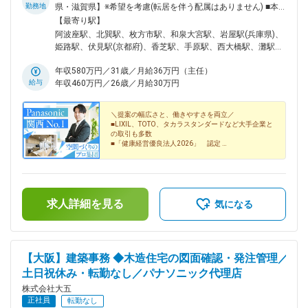
勤務地
県・滋賀県】※希望を考慮(転居を伴う配属はありません) ■本
店営業所・開発営業所・テクノ営業所・特需営業所大阪府大阪
【最寄り駅】
市西区阿波座2-4-23西本町大五ビル■リビング営業所大阪府大
阿波座駅、北巽駅、枚方市駅、和泉大宮駅、岩屋駅(兵庫県)、
阪市生野区巽中1-24-20■大阪北営業所大阪府枚方市禁野本町1-
姫路駅、伏見駅(京都府)、香芝駅、手原駅、西大橋駅、灘駅、
16-5■大阪南営業所大阪府岸和田市西之内町2-14■神戸営業所
西長堀駅、王子公園駅
兵庫県神戸市灘区岩屋北町4-3-19■姫路営業所兵庫県姫路市北
年収580万円／31歳／月給36万円（主任）
条宮の町224■京都営業所京都府京都市伏見区竹田藁屋町59■
給与
年収460万円／26歳／月給30万円
奈良営業所奈良県香芝市北今市4-203-1■滋賀営業所滋賀県栗東
市手原4丁目5-14★受動喫煙対策あり
＼提案の幅広さと、働きやすさを両立／
■LIXIL、TOTO、タカラスタンダードなど大手企業と
の取引も多数
■「健康経営優良法人2026」 認定
■テレアポ・飛び込みなし／1日訪問件数2～3件
■年休128日・転勤なし・土日祝休・扶養手当あり
求人詳細を見る
気になる
【大阪】建築事務 ◆木造住宅の図面確認・発注管理／
土日祝休み・転勤なし／パナソニック代理店
株式会社大五
正社員
転勤なし