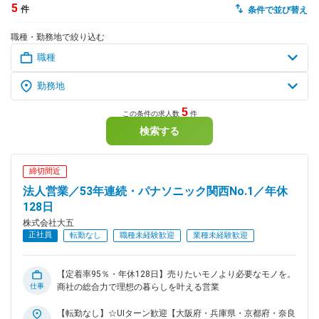
5
件
条件で並び替え
dodaチャットサポート
職種・勤務地で絞り込む
対応時間：10:00～22:00(日曜・年末年始を除く)
自動案内は24時間365日対応
転職の「モヤモヤ」、一人で悩まず
気軽に相談してみませんか？
dodaの使い方は？
今の仕事を続けるべき？
5
この条件の求人数
件
検索する
ヘルプ
サイトマップ
締切間近
法人営業／53年連続・パナソニック関西No.1／年休
128日
株式会社大五
正社員
転勤なし
職種未経験歓迎
業種未経験歓迎
【定着率95％・年休128日】売りたいモノより必要なモノを。
仕事
商社の総合力で理想の暮らしを叶える営業
【転勤なし】☆UIターン歓迎【大阪府・兵庫県・京都府・奈良