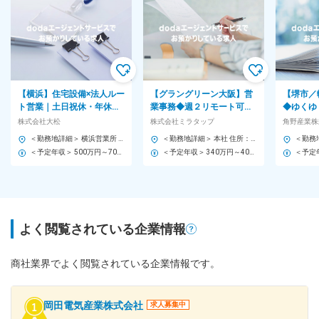
【横浜】住宅設備×法人ルー
【グラングリーン大阪】営
【堺市／
ト営業｜土日祝休・年休
業事務◆週２リモート可／
◆ゆくゆ
125日｜20時PCOFF｜独立
フレックス勤務／福利厚生
れる◎上
株式会社大松
株式会社ミラタップ
角野産業株
系商社で提案自由度◎
充実◆東証グロース上場
２０／残
＜勤務地詳細＞ 横浜営業所 住所：神奈川県横浜市都筑区葛が谷3-4ベルデ・レナール2F 勤務地最寄駅：横浜市営地下鉄グリーンライン線／都筑ふれあいの丘駅 受動喫煙対策：敷地内喫煙可能場所あり 変更の範囲：会社の定める事業所
＜勤務地詳細＞ 本社 住所：大阪府大阪市北区大深町5-54 グラングリーン大阪南館ゲートタワー13F 勤務地最寄駅：各線／梅田駅 受動喫煙対策：屋内全面禁煙 変更の範囲：会社の定める事業所（リモートワーク含む）
＜予定年収＞ 500万円～700万円 ＜賃金形態＞ 月給制 ＜賃金内訳＞ 月額（基本給）：220,000円～310,000円 固定残業手当/月：77,000円～109,000円（固定残業時間30時間0分/月） 超過した時間外労働の残業手当は追加支給 ＜月給＞ 297,000円～419,000円（一律手当を含む） ＜昇給有無＞ 有 ＜残業手当＞ 有 ＜給与補足＞ ■昇給：あり（過去実績1,000～10,000円） ■賞与：年2回（過去実績4.5ヶ月分） ■営業手当：20,000円／月 ＜年収例＞ ・35歳／600万円 ・40歳／680万円 昇給幅も高いため、年齢にかかわらず年収UPが可能！ 賃金はあくまでも目安の金額であり、選考を通じて上下する可能性があります。 月給(月額)は固定手当を含めた表記です。
＜予定年収＞ 340万円～400万円 ＜賃金形態＞ 月給制 ＜賃金内訳＞ 月額（基本給）：200,000円～235,000円 ＜月給＞ 200,000円～235,000円 ＜昇給有無＞ 有 ＜残業手当＞ 有 ＜給与補足＞ 御経験・スキル・前職の給与を考慮の上決定します。 ■昇給：年1回（4月） 賃金はあくまでも目安の金額であり、選考を通じて上下する可能性があります。 月給(月額)は固定手当を含めた表記です。
よく閲覧されている企業情報
商社業界でよく閲覧されている企業情報です。
岡田電気産業株式会社
求人募集中