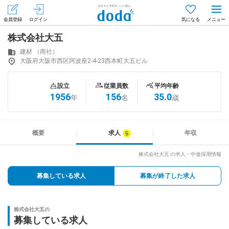
会員登録
ログイン
気になる
株式会社大五
メニュー
会員登録（無料）
ログイン
建材 （商社）
大阪府大阪市西区阿波座2-4-23西本町大五ビル
はじめてdodaをご利用される方へ
設立
従業員数
平均年齢
1956
156
35.0
年
名
歳
求人を探す
求人を紹介してもらう
概要
求人
年収
株式会社大五 の求人・中途採用情報
知りたい・聞きたい
募集している求人
募集が終了した求人
イベント
株式会社大五の
専門サイト
募集している求人