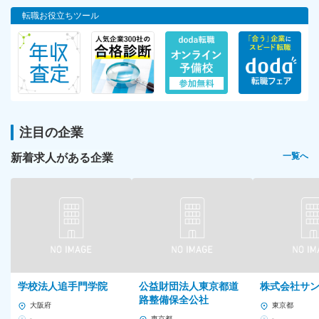
転職お役立ちツール
注目の企業
新着求人がある企業
一覧へ
学校法人追手門学院
公益財団法人東京都道
株式会社サ
路整備保全公社
大阪府
東京都
-
東京都
-