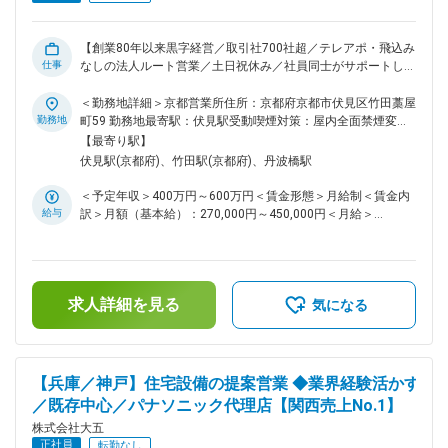
ークだけでは終わらない営業や施工管理との打ち合わせを通し
て、案件全体に関わることができます。 ＜経験をさらにステ
ップアップできる＞ プランニングや商品提案などにも携われ
【創業80年以来黒字経営／取引社700社超／テレアポ・飛込み
るため、「事務職」の枠を超えて専門性を高めることができま
仕事
なしの法人ルート営業／土日祝休み／社員同士がサポートし合
す。 ＼西日本＆関西エリアNo.1の実績！住宅建材のパートナ
う社風／社員定着率95%】 ■業務内容： パナソニックが取り扱
ー！／ ・当社は、パナソニックの代理店コンテストにおい
う住宅設備（システムキッチン、バス、トイレ、電化設備な
＜勤務地詳細＞京都営業所住所：京都府京都市伏見区竹田藁屋
て、西日本／関西エリアNo.1を50年以上連続で獲得していま
ど）のご提案をお任せします。 ■業務詳細： ◎主な業務 ・販
勤務地
町59 勤務地最寄駅：伏見駅受動喫煙対策：屋内全面禁煙変更
す。 ・設備提案だけでなく、施工＆設置までワンストップで
売店や工務店などへの訪問、打ち合わせ ・新築やリフォーム
の範囲：会社の定める事業所
【最寄り駅】
行えることも同社ならでは。 ・パナソニック製品といえば
における物件情報の取得 ・ご希望に合わせた商品のご提案 ◎
伏見駅(京都府)、竹田駅(京都府)、丹波橋駅
「大五」という市場認知度の高さも強みに、成長を続けていま
営業方法 ・お客様：販売店、工務店、ハウスメーカー、マン
す。 変更の範囲：会社の定める業務
ション管理会社など ・担当：既存のお客様を担当し、1日2～3
＜予定年収＞400万円～600万円＜賃金形態＞月給制＜賃金内
件の商談を対応します ※テレアポや飛び込み営業はなし、社有
給与
訳＞月額（基本給）：270,000円～450,000円＜月給＞
車で移動してお客様を訪問 ◎仕事の流れ ・新築やリフォーム
270,000円～450,000円＜昇給有無＞有＜残業手当＞有＜給与
＆リノベーションを予定している戸建物件・マンションに対し
補足＞■経験／能力を考慮し、当社規定により決定いたします
て、住宅設備を検討します。 ・「モダンな色合いを重視した
■賞与：年2回（7月／12月）■昇給：年1回（7月）■職責給、
い」「コンパクトサイズのキッチンに入れ替えたい」など、依
勤続給、資格手当、役職手当あり■社員の年収例：・年収580
頼内容も様々。 ・お客様のご希望を丁寧にヒアリングしなが
求人詳細を見る
万円／31歳／月給36万円（主任）・年収460万円／26歳／月
気になる
ら、製品のご提案を行います。 ■教育体制： ＜入社直後＞ ・
給30万円賃金はあくまでも目安の金額であり、選考を通じて
社内システムなどの研修を実施。その後はOJTで先輩社員と
上下する可能性があります。月給(月額)は固定手当を含めた表
お得意先へ訪問し、商談や提案方法を学びます。 ・いきなり
記です。
一人で提案していただくことはありません。お客様に顔を覚え
【兵庫／神戸】住宅設備の提案営業 ◆業界経験活かす
ていただきながら、少しずつ独り立ちを目指します。 ＜それ
／既存中心／パナソニック代理店【関西売上No.1】
以外にも＞ ・営業だけでなくマネジメントスキルも学べる階
層別研修や、資格取得の支援制度もあります。 ・成績だけで
株式会社大五
はなく人物面も含めた評価制度で、メンバーの努力を昇給、昇
正社員
転勤なし