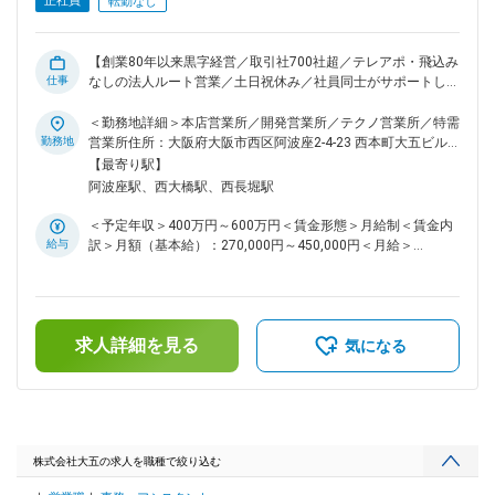
はなく人物面も含めた評価制度で、メンバーの努力を昇給、昇
正社員
転勤なし
格、賞与に反映しています。 ■組織構成： ・人数：約50名
（20代～30代が活躍中） ※メンバー同士の相談が頻繁に行わ
れているのが特徴の職場です。 ※提案に悩んだ時は「一緒に訪
【創業80年以来黒字経営／取引社700社超／テレアポ・飛込み
問しよう」といった形でサポートしてくれる先輩社員も多く所
仕事
なしの法人ルート営業／土日祝休み／社員同士がサポートし合
属しています。 ＼西日本＆関西エリアNo.1の実績！住宅建材
う社風／社員定着率95%】 ■業務内容： パナソニックが取り扱
のパートナー！／ ・同社は、パナソニックの代理店コンテス
う住宅設備（システムキッチン、バス、トイレ、電化設備な
＜勤務地詳細＞本店営業所／開発営業所／テクノ営業所／特需
トにおいて、西日本／関西エリアNo.1を50年以上連続で獲得
ど）のご提案をお任せします。 ■業務詳細： ◎主な業務 ・販
勤務地
営業所住所：大阪府大阪市西区阿波座2-4-23 西本町大五ビル
しています。 ・設備提案だけでなく、施工＆設置までワンス
売店や工務店などへの訪問、打ち合わせ ・新築やリフォーム
勤務地最寄駅：阿波座駅受動喫煙対策：屋内全面禁煙変更の範
【最寄り駅】
トップで行えることも同社ならでは。 ・パナソニック製品と
における物件情報の取得 ・ご希望に合わせた商品のご提案 ◎
囲：会社の定める事業所
阿波座駅、西大橋駅、西長堀駅
いえば「大五」という市場認知度の高さも強みに、成長を続け
営業方法 ・お客様：販売店、工務店、ハウスメーカー、マン
ています。 変更の範囲：会社の定める業務
ション管理会社など ・担当：既存のお客様を担当し、1日2～3
＜予定年収＞400万円～600万円＜賃金形態＞月給制＜賃金内
件の商談を対応します ※テレアポや飛び込み営業はなし、社有
給与
訳＞月額（基本給）：270,000円～450,000円＜月給＞
車で移動してお客様を訪問 ◎仕事の流れ ・新築やリフォーム
270,000円～450,000円＜昇給有無＞有＜残業手当＞有＜給与
＆リノベーションを予定している戸建物件・マンションに対し
補足＞■経験／能力を考慮し、当社規定により決定いたします
て、住宅設備を検討します。 ・「モダンな色合いを重視した
■賞与：年2回（7月／12月）■昇給：年1回（7月）■職責給、
い」「コンパクトサイズのキッチンに入れ替えたい」など、依
勤続給、資格手当、役職手当あり■社員の年収例：・年収580
頼内容も様々。 ・お客様のご希望を丁寧にヒアリングしなが
求人詳細を見る
万円／31歳／月給36万円（主任）・年収460万円／26歳／月
気になる
ら、製品のご提案を行います。 ■教育体制： ＜入社直後＞ ・
給30万円賃金はあくまでも目安の金額であり、選考を通じて
社内システムなどの研修を実施。その後はOJTで先輩社員と
上下する可能性があります。月給(月額)は固定手当を含めた表
お得意先へ訪問し、商談や提案方法を学びます。 ・いきなり
記です。
一人で提案していただくことはありません。お客様に顔を覚え
ていただきながら、少しずつ独り立ちを目指します。 ＜それ
以外にも＞ ・営業だけでなくマネジメントスキルも学べる階
株式会社大五の求人を職種で絞り込む
層別研修や、資格取得の支援制度もあります。 ・成績だけで