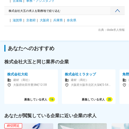
営業職
事務・アシスタント
はなく人物面も含めた評価制度で、メンバーの努力を昇給、昇
格、賞与に反映しています。 ■組織構成： ・人数：約50名
株式会社大五の求人を勤務地で絞り込む
（20代～30代が活躍中） ※メンバー同士の相談が頻繁に行わ
れているのが特徴の職場です。 ※提案に悩んだ時は「一緒に訪
滋賀県
京都府
大阪府
兵庫県
奈良県
問しよう」といった形でサポートしてくれる先輩社員も多く所
属しています。 ＼西日本＆関西エリアNo.1の実績！住宅建材
出典：doda求人情報
のパートナー！／ ・同社は、パナソニックの代理店コンテス
トにおいて、西日本／関西エリアNo.1を50年以上連続で獲得
しています。 ・設備提案だけでなく、施工＆設置までワンス
あなたへのおすすめ
トップで行えることも同社ならでは。 ・パナソニック製品と
いえば「大五」という市場認知度の高さも強みに、成長を続け
ています。 変更の範囲：会社の定める業務
株式会社大五と同じ業界の企業
株式会社大松
株式会社ミラタップ
角
建材 （商社）
建材 （商社）
大阪府吹田市豊津町12-38
大阪府大阪市北区大深町5-54グラングリーン大阪南館ゲートタワー13F
募集している求人
16
募集している求人
25
あなたが閲覧している企業に近い企業の求人
締切間近