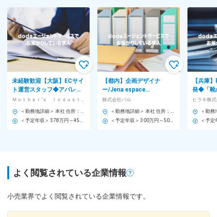
未経験歓迎【大阪】ECサイ
【都内】企画デザイナ
【兵庫】
ト運営スタッフ◆アパレル
ー/Jena espace
発◆「靴
の撮影・原稿作成～人気ブ
merveilleux
上場／転
Ｍｏｔｈｅｒ’ｓ Ｉｎｄｕｓｔｒｙ株式会社
株式会社パル
ヒラキ株式
ランドの発信を担う～
＜勤務地詳細＞ 本社 住所：大阪府大阪市西区北堀江1-12-10 山田ビル5F 勤務地最寄駅：四ツ橋線／四ツ橋駅 受動喫煙対策：屋内全面禁煙 変更の範囲：会社の定める事業所
＜勤務地詳細＞ 本社 住所：東京都渋谷区神宮前6-12-22 秋田ビル3F 受動喫煙対策：屋内全面禁煙 変更の範囲：会社の定める事業所
＜予定年収＞ 378万円～450万円 ＜賃金形態＞ 月給制 ＜賃金内訳＞ 月額（基本給）：185,000円 その他固定手当/月：65,000円 固定残業手当/月：65,070円（固定残業時間30時間0分/月～30時間0分/月） 超過した時間外労働の残業手当は追加支給 ＜月給＞ 315,070円（一律手当を含む） ＜昇給有無＞ 有 ＜残業手当＞ 有 ＜給与補足＞ ■昇給：年1回 ■賞与：年2回※入社から6ヶ月は原則支給なし 賞与実績:各1ヶ月分 ■その他固定手当：職能給 賃金はあくまでも目安の金額であり、選考を通じて上下する可能性があります。 月給(月額)は固定手当を含めた表記です。
＜予定年収＞ 300万円～500万円 ＜賃金形態＞ 年俸制 ＜賃金内訳＞ 年額（基本給）：250,000円～416,666円 ＜月額＞ 20,833円～34,722円（12分割） ＜昇給有無＞ 有 ＜残業手当＞ 無 ＜給与補足＞ ※年収はあくまでも予定の為、記載年収を前後する可能性があります。 賃金はあくまでも目安の金額であり、選考を通じて上下する可能性があります。 月給(月額)は固定手当を含めた表記です。
よく閲覧されている企業情報
小売業界でよく閲覧されている企業情報です。