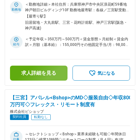
有／残業約10h～ ■業務概要 当社が展開するセレクトショップ
＜勤務地詳細＞本社住所：兵庫県神戸市中央区浪花町59番地
「Bshop」の商品管理課にて、海外メーカーとの連携を中心と
勤務地
神戸朝日ビルディング10F 勤務地最寄駅：各線／三宮駅受動喫
した貿易事務・営業事務業務を担当していただきます。ヨーロ
煙対策：屋内全面禁煙変更の範囲：会社の定める事業所（リモ
【最寄り駅】
ッパ（主にイタリア・フランス）やアジア圏の取引先とコミュ
ートワーク含む）
旧居留地・大丸前駅、三宮・花時計前駅、神戸三宮駅(阪急・
ニケーションを取りながら、商品の仕入れから店舗展開までの
神戸高速)
全工程を幅広くサポートし、事業全体の円滑な運営を支えま
す。 ■業務詳細 ・海外メーカーとのメールを中心としたコレ
＜予定年収＞350万円～500万円＜賃金形態＞月給制＜賃金内
ポン業務（状況に応じて電話対応もあり） ・送金や請求書の
給与
訳＞月額（基本給）：155,000円その他固定手当/月：98,000
処理などの経理事務 ・納品スケジュールや入荷状況の管理、
円～206,000円固定残業手当/月：38,000円～55,000円（固定
店舗への納品調整 ・オーダー確認書のチェックや商品情報の
残業時間20時間0分/月）超過した時間外労働の残業手当は追
登録・台帳管理 ・サンプル品の確認や店舗で発生したB品（不
加支給＜月給＞291,000円～416,000円（一律手当を含む）＜
良品）対応 ・店舗やお客様からの問い合わせ対応 これらを通
昇給有無＞有＜残業手当＞有＜給与補足＞■就業規則に基づ
じて、商品の円滑な流通、納期調整、品質管理などに携わりま
求人詳細を見る
き、別途年１回賞与支給有賃金はあくまでも目安の金額であ
気になる
す。 ■扱うサービス アパレル商品を中心に、「Bshop」で取り
り、選考を通じて上下する可能性があります。月給(月額)は固
扱う多様なブランド商品の流通管理業務を担います。 ■組織構
定手当を含めた表記です。
成 商品管理課は複数名体制で、子育て中の社員も在籍してお
り、協力しながら業務を進めています。 ■業務の魅力 語学力
【三宮】アパレル<Bshop>のMD◇服装自由◇年収800
を活かして海外ブランドと直接関われる環境や、未経験から貿
万円可◇フレックス・リモート制度有
易実務の専門性を身につけられる機会があります。事業全体を
支えるやりがいを実感できます。 ■はたらき方 ・残業月10時
株式会社ビショップ
間程度 ・フレックスタイム制あり（コアタイム:11:00～
契約社員
転勤なし
16:00） ・土日祝休みの完全週休二日制でプライベートも充実
・リモートワーク制度（月４回相談可能） 変更の範囲：会社
の定める業務
～セレクトショップ＜Bshop＞業界未経験も可能◇年間休日
仕事
123日◇残業10時間◇リモートワーク制度（月４回）有/年収