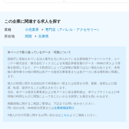
この企業に関連する求人を探す
業種
小売業界
専門店（アパレル・アクセサリー）
所在地
関西
兵庫県
本ページで取り扱っているデータ・写真について
国税庁に登録されている法人番号を元に作られている企業情報データベースです。ユー
ソナー株式会社・株式会社フィスコによる有価証券報告書のデータ・dodaの求人より情
報を取得しており、データ取得日によっては情報が最新ではない場合があります。本情
報の著作権その他の権利は各データ提供元事業者または各データに係る権利者に帰属し
ます。
個人の利用に関する目的以外で本情報の一部または全部を引用、複製、改変および譲
渡、転貸、提供することは禁止されています。
当社、各データ提供元事業者および各データに係る権利者は、本ウェブサイトおよび本
情報の利用ならびに閲覧によって生じたいかなる損害にも責任を負いかねます。
掲載情報に関するご相談ご要望は、下記までお問い合わせください。
問い合わせ先：doda担当営業または
企業様相談窓口
※個人の方の写真に関するお問い合わせは
こちら
よりご連絡ください。