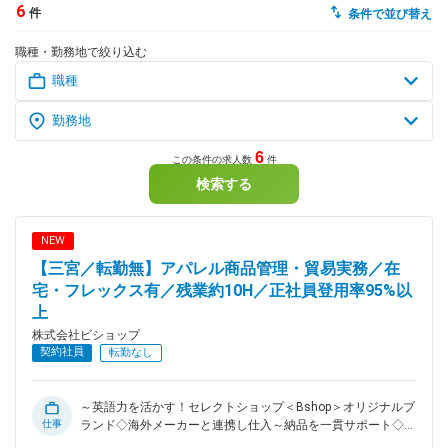
6
件
条件で並び替え
dodaチャットサポート
職種・勤務地で絞り込む
対応時間：10:00～22:00(日曜・年末年始を除く)
自動案内は24時間365日対応
転職の「モヤモヤ」、一人で悩まず
気軽に相談してみませんか？
dodaの使い方は？
今の仕事を続けるべき？
6
この条件の求人数
件
検索する
ヘルプ
サイトマップ
NEW
【三宮／転勤無】アパレル商品管理・貿易実務／在
宅・フレックス有／残業約10H／正社員登用率95%以
上
株式会社ビショップ
契約社員
転勤なし
～英語力を活かす！セレクトショップ＜Bshop＞オリジナルブ
仕事
ランド◇海外メーカーと連携し仕入～納品を一貫サポート◇在
宅・フレックス有／年休123日／完全週休二日制／正社員登用