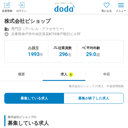
会員登録
ログイン
気になる
株式会社ビショップ
メニュー
会員登録（無料）
ログイン
専門店（アパレル・アクセサリー）
兵庫県神戸市中央区浪花町59神戸朝日ビル9F
はじめてdodaをご利用される方へ
設立
従業員数
平均年齢
1993
296
29.0
年
名
歳
求人を探す
求人を紹介してもらう
概要
求人
年収
株式会社ビショップ の求人・中途採用情報
知りたい・聞きたい
募集している求人
募集が終了した求人
イベント
株式会社ビショップの
専門サイト
募集している求人