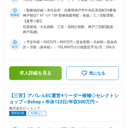
500～800万円～ ■業務内容： 全国に店舗を展開するセレクト
ショップ「Bshop」のMD職担当です ［ everyday classic ］と
＜勤務地詳細＞本社住所：兵庫県神戸市中央区浪花町59番地
いうコンセプトに共感していただける方、 100年後のクラシッ
勤務地
神戸朝日ﾌﾞﾙﾃﾞｨﾝｸﾞ10F 勤務地最寄駅：各線／三ノ宮駅受動喫
クになりえる、つくりのいいもの、長く愛せるものの発掘に意
煙対策：屋内全面禁煙変更の範囲：会社の定める事業所（リモ
【最寄り駅】
欲のある方を歓迎します。 ◎シンプルで機能的で、長く愛着
ートワーク含む）
旧居留地・大丸前駅、三宮・花時計前駅、神戸三宮駅(阪急・
を持ってつかえる服・日用品をお客様に紹介しています。
神戸高速)
http://bshop-inc.com/ ■業務詳細： ・毎シーズンのMD設計、
分析 ・商品構成、価格設定、販売戦略の立案 ・在庫管理・売
＜予定年収＞500万円～800万円＜賃金形態＞月給制＜賃金内
上分析・販売促進施策の策定 ・店舗やECチームとの連携によ
給与
訳＞月額（基本給）：155,000円その他固定手当/月：206,000
る販売計画の推進 ・ライセンス商品、オリジナルブランドの
円～426,300円固定残業手当/月：55,000円～88,700円（固定
商品企画開発 ■MD職のやりがい： ◇店舗、EC商品すべてを横
残業時間20時間0分/月）超過した時間外労働の残業手当は追
断する“司令塔”の立場 同社ではMDが、店舗・ECの商品のすべ
加支給＜月給＞416,000円～670,000円（一律手当を含む）＜
てを横断的に見ながら最適なバランスを組み立て。 現場と密
昇給有無＞有＜残業手当＞有＜給与補足＞■正社員になれば、
に連携しながら、売場での反応をすぐに戦略に反映できるスピ
求人詳細を見る
年2回賞与支給有賃金はあくまでも目安の金額であり、選考を
気になる
ード感も魅力であり、自らの判断がビジネス全体に影響する実
通じて上下する可能性があります。月給(月額)は固定手当を含
感が持てるポジション。 ◇既存の商品に“新たな価値”を加える
めた表記です。
商品企画 単に商品を管理するのではなく【別の見せ方で再提
案できないか】など商品企画の視点も重視。 売れ筋商品の別
【三宮】アパレルEC運営※リーダー候補◇セレクトシ
注やコラボ、限定カラーなどの企画を通して、商品に新たな魅
ョップ＜Bshop＞年休123日/年収500万円～
力を吹き込むことが可能。 ◇「自分の分析が売上に直結す
る」実感 店頭やECでの売上データ、在庫状況、顧客の動きな
株式会社ビショップ
どを分析し、販売計画や商品構成の見直しを実行。 戦略の結
契約社員
転勤なし
果が明確に数字に表れるため、試行錯誤を通して「自分の分析
が結果に繋がった」「提案が売上に貢献した」といった達成感