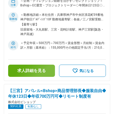
を得ることができる。 数字で成果を実感したい方にはぴった
～企画・ディレクション経験を活かす◇セレクトショップ＜
りのポジション。 ■組織構成 ・MDチーム３名（20～30代中心
仕事
Bshop＞EC運営・プロジェクトリーダー◇年間休日123日◇フ
に活躍されております。） ■同社の魅力 ・勤務年数に関わら
レックス制度◇リモートワーク制度（月４回）有/年収500～
ず、チャレンジできる社風 ・年間休日123日休み、残業も月
700万円）～ ■採用背景： 今後想定される、新しいブランドサ
＜勤務地詳細＞本社住所：兵庫県神戸市中央区浪花町59番地
15時間程度 ・残業も15時間ほどで働きやすい環境 変更の範
イトの立ち上げ／既存サイトリニューアル／海外モールの展開
勤務地
神戸朝日ﾌﾞﾙﾃﾞｨﾝｸﾞ10F 勤務地最寄駅：各線／三ノ宮駅受動喫
囲：会社の定める業務
など プロジェクトリードで組織を牽引していただける方を募
煙対策：屋内全面禁煙変更の範囲：会社の定める事業所（リモ
【最寄り駅】
集します。 ■やりがい／魅力： ○2026年、リニューアルや新規
ートワーク含む）
旧居留地・大丸前駅、三宮・花時計前駅、神戸三宮駅(阪急・
ブランドサイトの立ち上げ等、複数のプロジェクトが進行する
神戸高速)
予定です。 新たな取り組みをスタートしていく当社で、プロ
ジェクトをリードし、ブランドの魅力をより多くの人へ発信す
＜予定年収＞500万円～700万円＜賃金形態＞月給制＜賃金内
る仕事に携わる事が可能です。 ○売り上げ拡大・業務効率等
給与
訳＞月額（基本給）：155,000円その他固定手当/月：210,000
様々な視点で0→1の立ち上げを行いたい方や、ECサイトの一
円～348,000円固定残業手当/月：55,000円～77,000円（固定
部分のみならず、それに関わる幅広い業務経験を積むことが可
残業時間20時間0分/月）超過した時間外労働の残業手当は追
能です。 ■企業概要： ［ everyday classic ］というコンセプ
加支給＜月給＞420,000円～580,000円（一律手当を含む）＜
トのもと、人気ブランドDANTON・ORCIVALなどを扱う神戸
昇給有無＞有＜残業手当＞有＜給与補足＞■正社員登用後、年
発のセレクトショップ【Bshop】を運営しております。シンプ
求人詳細を見る
2回賞与支給有(4月・10月)■その他固定手当：職能手当賃金は
気になる
ルで機能的で、長く愛着を持ってつかえる服・日用品をお客様
あくまでも目安の金額であり、選考を通じて上下する可能性が
に紹介しています。 HP：http://bshop-inc.com/ ■業務詳細：
あります。月給(月額)は固定手当を含めた表記です。
・各種プロジェクトの進行管理 ・EC店舗運営（自社サイト／
ブランドサイト／外部モールなど） ・撮影ディレクション ・
【三宮】アパレル<Bshop>商品管理部長◆服装自由◆
売上や集客に繋がる施策の立案と実行 ・各施策の効果検証、
年休123日◆年収700万円可◆リモート制度有
分析、改善 ・メルマガ作成／配信管理 ・在庫管理等の販売管
理業務と販売動向分析 ・物流調整、カスタマー対応 ・社内・
株式会社ビショップ
外部とのチーム運営、進行管理 ■組織構成：９名（神戸８名
契約社員
転勤なし
東京１名）※リーダーとしてご活躍頂きます。 【職場の雰囲