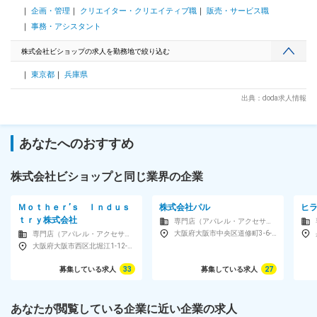
企画・管理
クリエイター・クリエイティブ職
販売・サービス職
きる範囲も多く、数字感覚や戦略眼も磨けます。 ◎チームで
も個人でも活躍 基本はチームで連携しますが、展示会や現場
事務・アシスタント
では単独での判断・行動も任されます。自分の裁量でブランド
や商品を動かす面白さを実感できるポジションです。 ■はたら
株式会社ビショップの求人を勤務地で絞り込む
き方 ・残業月10時間程度 ・フレックスタイム制あり（コアタ
東京都
兵庫県
イム:11:00～16:00） ・土日祝休みの完全週休二日制でプライ
ベートも充実 ・リモートワーク制度（月４回相談可能） ■同
出典：doda求人情報
社について： 服を“暮らしの道具”と捉え、上質で長く愛される
「本物」を提案。 ［everyday classic］のもと、国内外ブラン
ドの買い付け・商品企画を担い、感性を活かして成長できる環
境です。 変更の範囲：会社の定める業務
あなたへのおすすめ
株式会社ビショップと同じ業界の企業
Ｍｏｔｈｅｒ’ｓ Ｉｎｄｕｓ
株式会社パル
ヒ
ｔｒｙ株式会社
専門店（アパレル・アクセサリー）
大阪府大阪市中央区道修町3-6-1京阪神御堂筋ビル10F
専門店（アパレル・アクセサリー）
大阪府大阪市西区北堀江1-12-10山田ビル5F
募集している求人
33
募集している求人
27
あなたが閲覧している企業に近い企業の求人