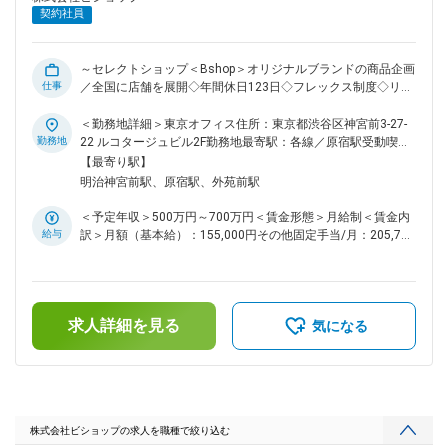
タルマーケティング」「SNS企画」など複数のチームがあり、
契約社員
経験を積みながら専門領域を広げることができます。 ・将来
的にはブランド戦略やプロモーション企画など、企業ブランデ
ィングにも関われるポジションへのキャリアアップも可能です
～セレクトショップ＜Bshop＞オリジナルブランドの商品企画
◎ ■サイト制作事例 ・HOLIDAY HOME：
仕事
／全国に店舗を展開◇年間休日123日◇フレックス制度◇リモー
https://holidayhome.co.jp/ ■特集LP制作事例 ・Bshop
トワーク制度（月４回）有～ 歴史あるインポートブランド
SEASON LOOK：https://bshop-
【DANTON】や【ORCIVAL】【GYMPHLEX】などを取り扱う
＜勤務地詳細＞東京オフィス住所：東京都渋谷区神宮前3-27-
inc.com/feature/special/seasonlook-26ss/ 変更の範囲：会社
当社で、「Bshop」の商品の買い付けを担当するメインバイヤ
勤務地
22 ルコタージュビル2F勤務地最寄駅：各線／原宿駅受動喫煙
の定める業務
ーを募集しています。 ■具体的には： ・展示会回り ・別注商
対策：屋内全面禁煙変更の範囲：会社の定める事業所（リモー
【最寄り駅】
品などの一部商品企画 ・イベント企画 ・各種交渉 ・社内への
トワーク含む）
明治神宮前駅、原宿駅、外苑前駅
商品情報の発信 ・その他、商品にまつわる様々な業務全般 ■
組織構成 4名体制（メイン担当2名／アシスタント2名） ・メ
＜予定年収＞500万円～700万円＜賃金形態＞月給制＜賃金内
イン担当は、部長（40代）がメンズおよび全体横断を担当
給与
訳＞月額（基本給）：155,000円その他固定手当/月：205,700
し、30代女性がレディースを担当。アシスタントとして20代
円～350,600円＜月給＞416,000円～583,000円（一律手当を
男性と40代女性が在籍し、実務をサポートしています。 ・社
含む）＜昇給有無＞有＜残業手当＞有＜給与補足＞■就業規則
員同士の距離が近く、率直な意見交換が活発。挑戦を後押しす
に基づき、別途年１回賞与支給有賃金はあくまでも目安の金額
る風土があります。 ■海外出張について 年2回、ニューヨーク
であり、選考を通じて上下する可能性があります。月給(月額)
やヨーロッパを中心とした海外出張があります。 1回あたり約
求人詳細を見る
は固定手当を含めた表記です。
気になる
2週間の滞在となり、主にパリコレの時期など展示会シーズン
に合わせて実施します。 ■魅力 ◎幅広い経験を積める 仕入れ
管理から商品企画、販促まで幅広く担当できるため、バイヤー
としてのスキルを総合的に磨けます。裁量も大きく、自分の判
断が仕事に直結するポジションです。 ◎自由な意思決定で成
長できる 報告会で代表からフィードバックを受けられるた
株式会社ビショップの求人を職種で絞り込む
め、成功も改善も自分の成長につなげられます。自由に判断で