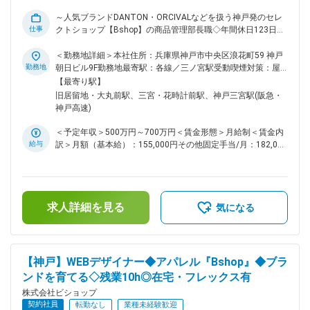
気】 ・30代が多く活躍されており、中途入社の割合が高く、
社歴に関わらずステップアップ可能です ・育児短時間勤務で
～人気ブランドDANTON・ORCIVALなどを扱う神戸発のセレ
就業中のマネージャーが複数いる、男性のエリアマネージャー
仕事
クトショップ【Bshop】の商品管理部長職◇年間休日123日◇
が育児休暇を取得するなど、ワークライフバランスがとりやす
フレックス制度～ ■業務内容： 神戸発のセレクトショップ
い環境です。 ・リモート（月4回利用可）やフレックスを利用
Bshopは、［ everyday classic ］というコンセプトに、
＜勤務地詳細＞本社住所：兵庫県神戸市中央区浪花町59 神戸
しながら、家事育児との両立も可能です。 変更の範囲：会社
DANTON・ORCIVALをはじめとする国内外の人気ブランドを
勤務地
朝日ビル9F勤務地最寄駅：各線／三ノ宮駅受動喫煙対策：屋
の定める業務
展開しています。 その中核を担う商品管理部は、メーカーか
内全面禁煙変更の範囲：会社の定める事業所（リモートワーク
【最寄り駅】
ら届いた商品を検品・登録し、納期調整をしながら全国の店舗
含む）
旧居留地・大丸前駅、三宮・花時計前駅、神戸三宮駅(阪急・
へ確実に届ける役割を担っています。 お客様が店頭で安心し
神戸高速)
て商品を手に取れるのは、商品管理部が「品質を守り、適切な
タイミングで商品を届ける」役割を担っているからです。 本
＜予定年収＞500万円～700万円＜賃金形態＞月給制＜賃金内
ポジションでは、そうした一連の流れを統括するプレイングマ
給与
訳＞月額（基本給）：155,000円その他固定手当/月：182,000
ネージャーとして、商品の受け入れから出荷までの各工程をリ
円～303,000円固定残業手当/月：79,000円～125,000円（固
ードし、現場の声をくみ取りながら適切な体制づくりを進めて
定残業時間50時間0分/月）超過した時間外労働の残業手当は
いただきます。 国内外の仕入れ先や卸先との調整はもちろ
追加支給＜月給＞416,000円～583,000円（一律手当を含む）
ん、店舗スタッフが気持ちよく販売に集中できる環境を整える
＜昇給有無＞有＜残業手当＞有＜給与補足＞■就業規則に基づ
ことも大切なミッションです。 さらに、従来のやり方にとら
求人詳細を見る
き、年2回賞与支給有■役職手当130000円を含みます賃金はあ
気になる
われず、商品登録・品質管理・納品フローなどを見直し、新し
くまでも目安の金額であり、選考を通じて上下する可能性があ
い仕組みを立案・実行する大きな裁量があります。 お客様が
ります。月給(月額)は固定手当を含めた表記です。
店頭で袖を通す一着の背景にある「安心と信頼」を支える、会
社全体の要となるポジションです。 ◎大阪、京都、名古屋、
【神戸】WEBデザイナー◆アパレル『Bshop』◆ブラ
東京、横浜、札幌、福岡と33店舗を展開しています。 シンプ
ンドを育てる◇残業10h◎在宅・フレックス有
ルで機能的で、長く愛着を持ってつかえる服・日用品をお客様
に紹介しています。 http://bshop-inc.com/ ■業務詳細： ・進
株式会社ビショップ
捗表入力 ・納品管理 ・商品登録、台帳整理 ・サンプルチェッ
契約社員
転勤なし
業種未経験歓迎