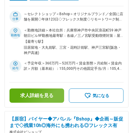
ク ・店舗発生B品対応 ・他部署連携 ・チームマネジメント ・
定例会資料作成 ■組織構成： チームは以下3つに分かれており
ます。 （1） 海外から仕入れた商品の担当 （2） ボーイズか
～セレクトショップ＜Bshop＞オリジナルブランド／全国に店
ら仕入れた商品の担当 （3） ボーイズ以外の国内から仕入れ
仕事
舗を展開◇年休123日◇フレックス制度◇リモートワーク制度
た商品の担当 全チームの統括及びプレイングマネージャーと
（月４回）有～ 歴史あるインポートブランド【DANTON】や
してもご活躍頂きます。特に（2）の業務を行いながら全体統
【ORCIVAL】【GYMPHLEX】などを取り扱う当社で、
＜勤務地詳細＞本社住所：兵庫県神戸市中央区浪花町59 神戸
括をしていただく想定をしております。 変更の範囲：会社の
「Bshop」の商品を担当する”Webデザイナー”を募集していま
勤務地
朝日ビル9F勤務地最寄駅：各線／三ノ宮駅受動喫煙対策：屋
定める業務
す。 ■具体的な業務内容： 【日常業務】 ・特集LPデザイン
内全面禁煙変更の範囲：無
【最寄り駅】
（コーディングは原則外注） ・バナー制作 ・Instagram等
旧居留地・大丸前駅、三宮・花時計前駅、神戸三宮駅(阪急・
SNS用クリエイティブ制作 ・店頭販促物のデザイン制作 【プ
神戸高速)
ロジェクト業務】 ・Webサイト制作（ディレクション／デザ
イン） ・Webサイト更新（簡易HTML修正含む） 【ご経験に
＜予定年収＞360万円～520万円＜賃金形態＞月給制＜賃金内
応じてお任せします】 ・Web戦略設計、サイトマップ設計 ・
給与
訳＞月額（基本給）：155,000円その他固定手当/月：105,400
販促／Web企画立案 ・アクセス解析および改善提案 ・撮影デ
円～221,000円固定残業手当/月：39,600円～57,000円（固定
ィレクション ・ライティング・コーディング業務 ■魅力：
残業時間20時間0分/月）超過した時間外労働の残業手当は追
【～～「作る」だけでなく、「ブランドを育てる」という働き
加支給＜月給＞300,000円～433,000円（一律手当を含む）＜
方～～】 ・制作会社や代理店と異なり、単発案件ではなく
昇給有無＞有＜残業手当＞有＜給与補足＞■就業規則に基づ
Web戦略やブランドづくりの根本から関われる◎ ・自身のクリ
求人詳細を見る
き、別途年１回賞与支給有賃金はあくまでも目安の金額であ
気になる
エイティブが成果に繋がる実感を持てる、裁量の大きい環境◎
り、選考を通じて上下する可能性があります。月給(月額)は固
・社内の多様なメンバーと連携しながら、長期的にブランドの
定手当を含めた表記です。
世界観づくりに携われる◎ ■はたらき方 ・残業月10時間程度
・フレックスタイム制あり（コアタイム:11:00～16:00） ・土
【原宿】バイヤー◆アパレル『Bshop』◆企画～販促
日祝休みの完全週休二日制でプライベートも充実 ・リモート
まで◇残業10h◎海外にも携われる◎フレックス有
ワーク制度（月４回相談可能） ・１年以内の正社員登用率９
０％以上 ■キャリアアップ ・マーケティング部内には「デジ
株式会社ビショップ