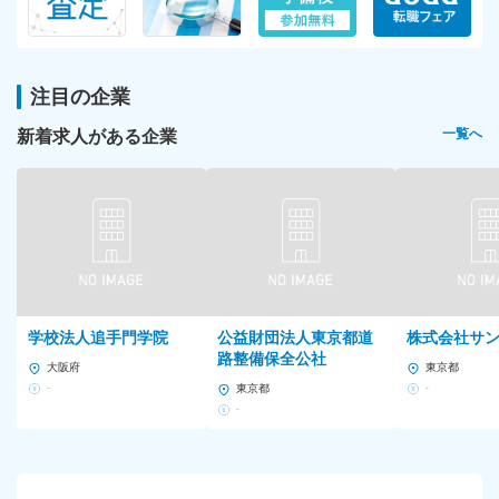
注目の企業
新着求人がある企業
一覧へ
学校法人追手門学院
公益財団法人東京都道
株式会社サ
路整備保全公社
大阪府
東京都
-
東京都
-
-