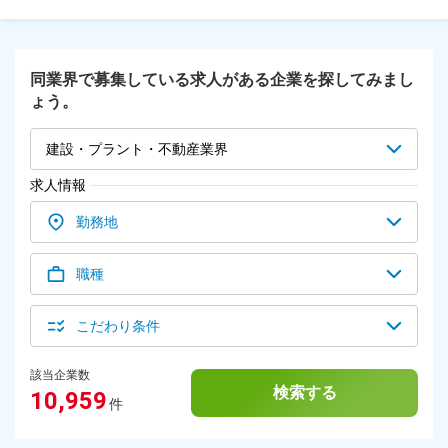
内禁煙 すべての従業員を対象に就業時間内の禁煙を実施し
事手配、引き渡しまでを担当 ＜ココにも注目！＞ ルート営
ています。
業、リフォームショップ勤務ともに、飛び込みやテレアポは一
切ありません。無理なノルマもないので、親身なご提案に集中
できます！ 【安心の教育制度】 「ブラザー・シスター制度」
同業界で募集している求人がある企業を探してみまし
で、決まった先輩があなたをマンツーマンでサポート。また、
ょう。
月に一度開催しているオンライン研修では、財形や建築の基礎
など、さまざまな専門知識が得られます。新商品の説明会など
もありますので、常に商品知識のアップデートが可能です！
建設・プラント・不動産業界
求人情報
勤務地
職種
こだわり条件
該当企業数
検索する
10,959
件