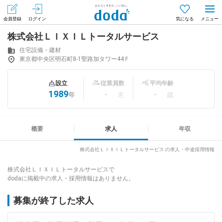
会員登録
ログイン
気になる
株式会社ＬＩＸＩＬトータルサービス
メニュー
会員登録（無料）
ログイン
住宅設備・建材
東京都中央区明石町8-1聖路加タワー44Ｆ
はじめてdodaをご利用される方へ
設立
従業員数
平均年齢
1989
-
-
年
名
歳
求人を探す
求人を紹介してもらう
概要
求人
年収
株式会社ＬＩＸＩＬトータルサービス の求人・中途採用情報
知りたい・聞きたい
株式会社ＬＩＸＩＬトータルサービスで
dodaに掲載中の求人・採用情報はありません。
イベント
募集が終了した求人
専門サイト