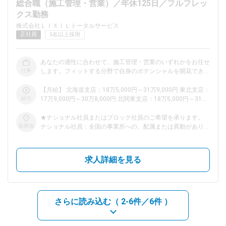
総合職（施工管理・営業）／年休125日／フルフレッ
クス勤務
dodaチャットサポート
株式会社ＬＩＸＩＬトータルサービス
対応時間：10:00～22:00(日曜・年末年始を除く)
正社員
5名以上採用
自動案内は24時間365日対応
転職の「モヤモヤ」、一人で悩まず
気軽に相談してみませんか？
あなたの適性に合わせて、施工管理・営業のいずれかをお任せ
dodaの使い方は？
仕事
します。フィットする分野で自身のポテンシャルを開花できま
今の仕事を続けるべき？
す！ 【施工管理】 ＜具体的な仕事内容＞ ・リフォーム営業担
当が獲得してきたリフォーム案件の工期や方法を策定 ・策定
【月給】 北海道支店：18万5,000円～31万9,000円 東北支店：
した施工計画に基づいて納期、品質、コスト管理を実施 ＜対
給与
17万9,000円～30万8,000円 北関東支店：18万5,000円～31万
応する案件例＞ 戸建て住宅やマンションのキッチン・浴室・
9,000円 関東支店：20万1,000円～34万7,000円 中部北陸支
洗面化粧台・トイレなどの水回りのリフォームから、玄関ド
ヘルプ
店：19万5,000円～33万6,000円 関西支店：19万5,000円～33
サイトマップ
★ナショナル社員またはブロック社員のご希望を承ります。
ア・内窓設置など、さまざまな案件を取り扱います。 ＜ココ
万6,000円 中四国支店：18万5,000円～31万9,000円 九州支
勤務地
ナショナル社員：全国の事業所への、配属または異動がありま
にも注目！＞ 施工は外部業者に委託し、あなたにはその管理
店：17万9,000円～30万8,000円 ※経験・年齢・地域などを考
す。 ブロック社員：ご希望の支店管轄内の事業所への、配属
をお任せします。施工業者とは長年の信頼関係を築いているた
慮の上、当社規定により優遇します。 ※残業が発生した場合
または異動があります。 ■北海道支店（北海道） ■東北支店
め、スムーズなやりとりができます。みなさんフレンドリーで
は、別途時間外手当を全額支給します。 【月収例】 ＜未経験
（青森県・秋田県・岩手県・宮城県・福島県） ■北関東支店
求人詳細を見る
良い方ばかりなのでご安心を！ 【営業】 ＜具体的な仕事内容
の方＞ 26歳：月収29万円 35歳：月収34万円 ＜業界経験のあ
（茨城県・栃木県・群馬県・新潟県・長野県・山梨県） ■関東
＞ ■ルート営業 ・すでにお取引のあるハウスメーカーやホー
る方＞ 26歳：月収31万円 45歳：月収38万円 ※住宅手当+時間
支店（東京都・埼玉県・千葉県・神奈川県） ■中部北陸支店
ムセンター、家電量販店様へLIXIL製品のご提案 ・上記顧客か
外手当などを含みます
（静岡県・愛知県・三重県・岐阜県・石川県） ■関西支店（大
らご紹介いただいた個人のお客様へLIXIL製品をご提案 ・現場
阪府・京都府・兵庫県） ■中四国支店（広島県・岡山県・山口
調査、工事手配、引き渡しまでを担当 ■反響営業（リフォーム
県・香川県・愛媛県） ■九州支店（福岡県・長崎県・大分県・
さらに読み込む（
2-6件／6件
）
ショップ配属） ・電話やメールなどへの問い合わせ対応 ・イ
熊本県・宮崎県・鹿児島県・沖縄県） ※（ ）内は各支店が管
ベントなど集客戦略を企画・提案 ・リフォームショップにご
轄するエリアで各エリアに事業所有 ※受動喫煙対策：オフィス
来店されたお客様に対してLIXIL製品をご提案 ・現場調査、工