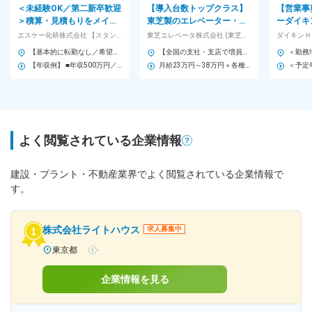
＜未経験OK／第二新卒歓迎
【導入台数トップクラス】
【営業事
＞積算・見積もりをメイン
東芝製のエレベーター・エ
ーダイキ
とした事務業務をお任せし
スカレーターの検査◆独自
善◆土日
エスケー化研株式会社 【スタンダード市場】
東芝エレベータ株式会社 (東芝グループ)
ます。
の研修センターで基礎を学
程！福利
【基本的に転勤なし／希望の勤務地へ配属】 ◎基本、転勤なし ◎マイカー通勤応相談 ＜東北＞ 北海道／青森 ＜関東＞ 埼玉／神奈川／静岡 ＜北信越＞ 石川 ＜関西＞ 大阪／兵庫 ＜中国・四国＞ 山口／香川 ＜九州・沖縄＞ 福岡 【勤務地の詳細は弊社HPよりご確認ください】 ※上記エリア以外にも拠点はございますので、お気軽にご相談ください。
【全国の支社・支店で増員募集／U・Iターン歓迎】 北海道、宮城、埼玉、千葉、東京、神奈川、愛知、大阪、広島、福岡のいずれかの拠点に配属します。 （お住まいや本人の希望を考慮して決定） ★全国に事業所があるため、家庭の事情などで転居が必要となった場合にも、転居先の事業所での勤務が可能です！ ※受動喫煙対策あり
べる
【年収例】 ■年収500万円／事務経験8年（45歳）
月給23万円～38万円＋各種手当＋賞与年2回 ※経験・能力・前職給与などを十分考慮の上決定します。 ＼ポイント！／ チームで目標を設定し、その結果を給与に反映する体制をとっています。 個人の行動評価と全体の定量的な結果を掛け合わせることで、しっかりとあなたの頑張りを給与に還元。 また、年に1度キャリア面談を実施。 将来のキャリアアップに向けて、ロードマップを明確にできます。
よく閲覧されている企業情報
建設・プラント・不動産業界でよく閲覧されている企業情報で
す。
株式会社ライトハウス
求人募集中
東京都
-
企業情報を見る