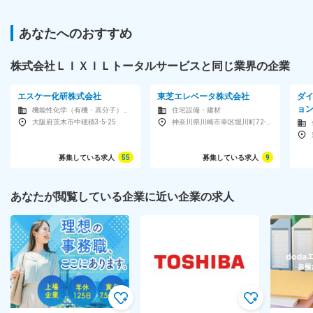
あなたへのおすすめ
株式会社ＬＩＸＩＬトータルサービスと同じ業界の企業
エスケー化研株式会社
東芝エレベータ株式会社
ダ
ョ
機能性化学（有機・高分子）メーカー
住宅設備・建材
大阪府茨木市中穂積3-5-25
神奈川県川崎市幸区堀川町72-34
募集している求人
55
募集している求人
9
あなたが閲覧している企業に近い企業の求人