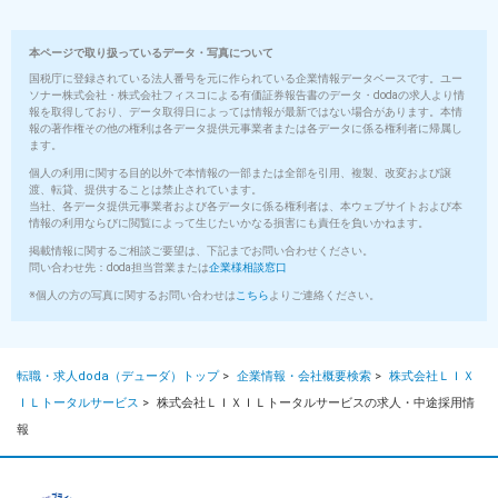
本ページで取り扱っているデータ・写真について
国税庁に登録されている法人番号を元に作られている企業情報データベースです。ユー
ソナー株式会社・株式会社フィスコによる有価証券報告書のデータ・dodaの求人より情
報を取得しており、データ取得日によっては情報が最新ではない場合があります。本情
報の著作権その他の権利は各データ提供元事業者または各データに係る権利者に帰属し
ます。
個人の利用に関する目的以外で本情報の一部または全部を引用、複製、改変および譲
渡、転貸、提供することは禁止されています。
当社、各データ提供元事業者および各データに係る権利者は、本ウェブサイトおよび本
情報の利用ならびに閲覧によって生じたいかなる損害にも責任を負いかねます。
掲載情報に関するご相談ご要望は、下記までお問い合わせください。
問い合わせ先：doda担当営業または
企業様相談窓口
※個人の方の写真に関するお問い合わせは
こちら
よりご連絡ください。
転職・求人doda（デューダ）トップ
>
企業情報・会社概要検索
>
株式会社ＬＩＸ
ＩＬトータルサービス
>
株式会社ＬＩＸＩＬトータルサービスの求人・中途採用情
報