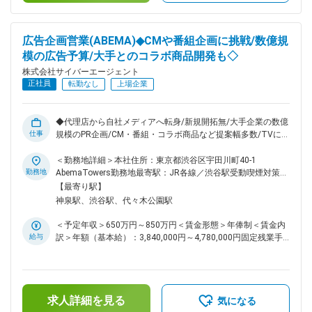
戦を歓迎：若手から裁量を持ち、スピード感をもって施策に取
（年2回）賃金はあくまでも目安の金額であり、選考を通じて
り組める環境です ◎互いにリスペクト：営業・エンジニア・
上下する可能性があります。月給(月額)は固定手当を含めた表
クリエイターなどそれぞれが多様な専門性を活かしながら事業
記です。
広告企画営業(ABEMA)◆CMや番組企画に挑戦/数億規
を推進していきます。 ■環境・イベント ◎勤務体制：週2日リ
模の広告予算/大手とのコラボ商品開発も◇
モート（調整可能） ◎オフィス：渋谷・Abema Towers勤務。
カフェやリフレッシュスペースあり ◎制度：半期ごとの評
株式会社サイバーエージェント
価、キャリアチャレンジ制度、新規事業提案制度など成長を支
正社員
転勤なし
上場企業
える仕組みが充実 ■Ameba独自の広告プロダクト： ブロガー
コンテンツを核に、フルファネルで展開しています。 ナショ
ナルクライアントから成長中企業まで幅広いお客様にご活用い
◆代理店から自社メディアへ転身/新規開拓無/大手企業の数億
ただいています。 ブロガータイアップ広告／編集タイアップ
仕事
規模のPR企画/CM・番組・コラボ商品など提案幅多数/TVに変
広告／ディスプレイ広告／アフィリエイト広告／【new】AIマ
わる価値を生み出す◆ 大手クライアントの広告予算を運用し、
ーケティング広告：AIによるゼロクリック検索時代にブランド
自社メディア「ABEMA」での広告営業/商品開発をお任せしま
＜勤務地詳細＞本社住所：東京都渋谷区宇田川町40-1
形成・獲得を増やすプロダクト／【new】リテール・販促：オ
す。大手企業の数億単位のPR企画となり、オリジナルCMや番
勤務地
AbemaTowers勤務地最寄駅：JR各線／渋谷駅受動喫煙対策：
ンライン・オフラインの購買を動かすプロダクト 変更の範
組とのタイアップ、コラボ商品の開発など、多岐に渡る提案に
屋内喫煙可能場所あり変更の範囲：本文参照
【最寄り駅】
囲：会社の定める業務
挑戦可能です。 ■POINT 【代理店出身の入社多数】自社メデ
神泉駅、渋谷駅、代々木公園駅
ィア×幅広い手法から提案可能×超大手の数億規模のPR企画、
と代理店では挑戦できない魅力があります。 【一気通貫の営
＜予定年収＞650万円～850万円＜賃金形態＞年俸制＜賃金内
業スタイル】パッケージ型の提案ではなく、広告商品の開発か
給与
訳＞年額（基本給）：3,840,000円～4,780,000円固定残業手
ら営業、実際の運用まで担うため、手触り感のある業務が可能
当/月：220,000円～300,000円（固定残業時間80時間0分/
です。 ■業務 -名前がクレジットに残る提案を-【変更の範囲：
月）超過した時間外労働の残業手当は追加支給＜月額＞
会社の定める業務】 代理店経由を中心に獲得した大手案件
540,000円～698,333円（12分割）（一律手当を含む）＜昇給
に、数名のチーム体制で担当します。習慣視聴者数2300万人
有無＞有＜残業手当＞有＜給与補足＞※経験・能力を考慮の
超のABEMAの独自の価値を提案します。クライアントごとに
求人詳細を見る
上、当社規定により優遇します。※半期ごとの目標管理制度を
気になる
異なるコンセプトでCMや番組制作を行うため、社内の制作チ