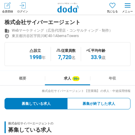
会員登録
ログイン
気になる
株式会社サイバーエージェント
メニュー
会員登録（無料）
ログイン
Webマーケティング（広告代理店・コンサルティング・制作）
東京都渋谷区宇田川町40-1AbemaTowers
はじめてdodaをご利用される方へ
設立
従業員数
平均年齢
1998
7,720
33.9
年
名
歳
求人を探す
求人を紹介してもらう
概要
求人
年収
株式会社サイバーエージェント 【営業職】 の求人・中途採用情報
知りたい・聞きたい
募集している求人
募集が終了した求人
イベント
株式会社サイバーエージェントの
専門サイト
募集している求人