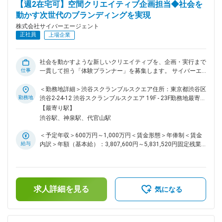
【週2在宅可】空間クリエイティブ企画担当◆社会を
織構成 数十人規模のプロジェクトチームで協働し、各メンバ
動かす次世代のブランディングを実現
ーが高い専門性を発揮しながら業務を推進しています。 ■業務
の魅力 億単位規模のグローバルアカウントを担当し、世界基
株式会社サイバーエージェント
準のマーケティング実務経験を積めます。英語とデジタル広告
正社員
上場企業
の両スキルを日本市場で希少なレベルまで伸ばせる環境です。
■教育体制 入社後はOJTや社内研修により、広告運用・グロー
バル案件の進め方・最新技術の習得までしっかりサポートしま
社会を動かすような新しいクリエイティブを、企画・実行まで
す。 ■就業環境 出社とリモートワークを組み合わせた柔軟な
仕事
一貫して担う「体験プランナー」を募集します。 サイバーエ
働き方が可能。福利厚生も充実し、ワークライフバランスを保
ージェントの強みであるインターネット広告の知見を活かしな
てます。 ■想定されるキャリアパス グローバル案件推進のス
がらも、その枠組みを飛び越え、ブランドの課題を解決する手
＜勤務地詳細＞渋谷スクランブルスクエア住所：東京都渋谷区
ペシャリスト、プロジェクトリーダー、マネジメントなど多様
段として様々な手法を組み合わせた企画を立案します。 例え
勤務地
渋谷2-24-12 渋谷スクランブルスクエア 19F - 23F勤務地最寄
なキャリアを目指せます。 ■企業の特徴/魅力 当社はAI・DXを
ば、Webメディアや広告を起点とした「新しいプロダクト開
駅：JR各線／渋谷駅受動喫煙対策：屋内全面禁煙変更の範
【最寄り駅】
駆使した最先端のインターネット広告で業界をリードし、変化
発」、リアルな空間での「体験インスタレーションや展示」、
囲：会社の定める事業所（リモートワーク含む）
渋谷駅、神泉駅、代官山駅
する時代に新たな価値を創造しています。 変更の範囲：会社
社会課題解決に繋がる「ソーシャルプロジェクト」など、多岐
の定める業務
にわたるプロジェクトを推進していただきます。 ■業務詳細
＜予定年収＞600万円～1,000万円＜賃金形態＞年俸制＜賃金
リアルな空間での「体験インスタレーションや展示」、社会課
給与
内訳＞年額（基本給）：3,807,600円～5,831,520円固定残業
題解決に繋がる「ソーシャルプロジェクト」など、多岐にわた
手当/月：175,273円～348,039円（固定残業時間80時間0分/
るプロジェクトを推進していただきます。 ■業務内容 ・クラ
月）超過した時間外労働の残業手当は追加支給＜月額＞
イアントの課題に対する企画立案、コンセプト設計 ・新しい
492,573円～833,999円（12分割）（一律手当を含む）＜昇給
体験価値を創出するインスタレーションやイベントの企画、実
有無＞有＜残業手当＞有＜給与補足＞年収には通常残業手当
行 ・社会課題解決を目的としたプロジェクトの企画、実行 ・
求人詳細を見る
80時間分が含まれています。・月間インセンティブ・査定：
気になる
Webサービスやアプリ、リアル施設などのプロダクト・事業開
年2回※年収上限以上に関しては別途検討可能賃金はあくまで
発 ・テクノロジーを活用した新しい広告表現やメディアの開
も目安の金額であり、選考を通じて上下する可能性がありま
発 ■事例 ■記事 ・サンリオ マイメロディ50周年・クロミ20周
す。月給(月額)は固定手当を含めた表記です。