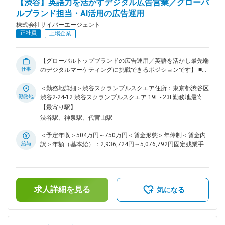
【渋谷】英語力を活かすデジタル広告営業／グローバ
を元にした戦略立案 企画をABEMA上でどのように見せ、継続
る可能性があります。月給(月額)は固定手当を含めた表記で
ルブランド担当・AI活用の広告運用
購入に繋げるかという編成・マーケティング領域の企画立案 ※
す。
将来的には、事業全体の設計を担う事業責任者を目指していた
株式会社サイバーエージェント
だくことも可能です。 ■具体的な業務の流れ： ・社外のキー
正社員
上場企業
マン（出版社・出版取次）との折衝を中心としつつ、社内では
営業責任者や開発・運用部門と連携してプロジェクトを推進し
ます。 ・入社直後は営業責任者のサポートのもとで業務のキ
【グローバルトップブランドの広告運用／英語を活かし最先端
ャッチアップを行っていただきますが、成果創出の基盤が整い
仕事
のデジタルマーケティングに挑戦できるポジションです】 ■業
次第、戦略立案から実行まで一貫して大きな裁量を持って取り
務概要 当社インターネット広告事業本部にて、世界トップク
組んでいただきます。 ■当ポジションの魅力： ・数百万規模
ラスのグローバルブランドを専任で担当し、クライアントのグ
＜勤務地詳細＞渋谷スクランブルスクエア住所：東京都渋谷区
のユーザー基盤を持つプラットフォームと、既存事業のアセッ
ローバルチームと英語で直接連携しながら、日本市場における
勤務地
渋谷2-24-12 渋谷スクランブルスクエア 19F - 23F勤務地最寄
トを活用し、市場に大きなインパクトを与える新規事業の立ち
広告運用やメディアプランニング、プロジェクト推進を担いま
駅：JR各線／渋谷駅受動喫煙対策：屋内全面禁煙変更の範
【最寄り駅】
上げに参画できます。 ・明確な型や前例がない環境だからこ
す。英語を用いたコミュニケーション力とデジタル広告の知見
囲：会社の定める事業所（リモートワーク含む）
渋谷駅、神泉駅、代官山駅
そ、戦略フェーズから実務フェーズまで一貫してプロジェクト
を活かし、クライアントのマーケティング課題解決をリードし
を牽引する圧倒的な打席数が用意されています。 変更の範
ます。 ■業務詳細 ・クライアントのグローバルチームとの英
＜予定年収＞504万円～750万円＜賃金形態＞年俸制＜賃金内
囲：会社の定める業務
語定例ミーティングにて、実績報告・課題抽出・質疑応答対応
給与
訳＞年額（基本給）：2,936,724円～5,076,792円固定残業手
・広告戦略立案から具体的なプラン設計、提案、折衝 ・
当/月：175,273円～243,600円（固定残業時間80時間0分/
Meta、X、YouTube、TikTok、Yahoo!等の主要媒体を活用し
月）超過した時間外労働の残業手当は追加支給＜月額＞
たメディアプランニングと運用 ・配信データをリアルタイム
420,000円～666,666円（12分割）（一律手当を含む）＜昇給
で分析し、AI広告プロダクト（極予想AI等）を用いたPDCAサ
有無＞有＜残業手当＞有＜給与補足＞年収には通常残業手当
イクルの推進 ・ダッシュボードや各種ツールを活用したレポ
求人詳細を見る
80時間分が含まれています。・月間インセンティブ・査定：
気になる
ーティング、異常値検知と対応 ・プロジェクトの予算・進捗
年2回※年収上限以上に関しては別途検討可能賃金はあくまで
管理、顧客折衝、定期的な振り返りと次回提案 ■扱うサービス
も目安の金額であり、選考を通じて上下する可能性がありま
最新のAI広告プロダクトやクリエイティブスタジオを駆使し、
す。月給(月額)は固定手当を含めた表記です。
グローバルな広告効果最大化に特化した提案を行います。 ■組