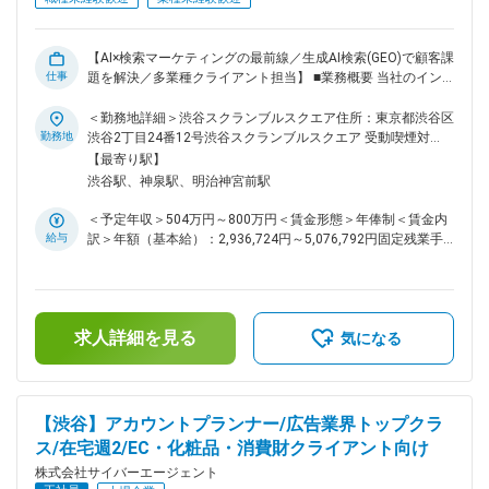
STUDIO）など ■組織構成 AI Searchマーケティング事業本部内
の専門チームで、社内外の多様な業種のクライアントを担当し
ます。 https://www.cyberagent.co.jp/news/detail/id=33426 ■
【AI×検索マーケティングの最前線／生成AI検索(GEO)で顧客課
教育体制 OJTや勉強会、先輩社員のサポート体制が充実して
仕事
題を解決／多業種クライアント担当】 ■業務概要 当社のイン
います。 ■就業環境 週2日リモート勤務、福利厚生・休暇制度
ターネット広告事業本部GEO局にて、生成AI検索（GEO）を活
も充実し、ワークライフバランスも保てます。 変更の範囲：
用したコンサルティングセールスを担当いただきます。AI技術
＜勤務地詳細＞渋谷スクランブルスクエア住所：東京都渋谷区
会社の定める業務
の進化に伴い、検索マーケティングの新しいスタンダードとし
勤務地
渋谷2丁目24番12号渋谷スクランブルスクエア 受動喫煙対
てGEOやLLMO（大規模言語モデル最適化）など最先端の手法
策：屋内喫煙可能場所あり変更の範囲：会社の定める事業所
【最寄り駅】
を駆使し、クライアントの事業成長・成果最大化を支援しま
（リモートワーク含む）
渋谷駅、神泉駅、明治神宮前駅
す。検索AI時代に選ばれる企業となるための戦略立案から実
行、継続的なコンサルティングまで一貫してお任せします。 ■
＜予定年収＞504万円～800万円＜賃金形態＞年俸制＜賃金内
業務詳細 ・クライアントの課題やニーズのヒアリング（例：
給与
訳＞年額（基本給）：2,936,724円～5,076,792円固定残業手
アプリDL数拡大、新商品売上UPなど） ・GEO対策を軸とした
当/月：175,273円～243,600円（固定残業時間80時間0分/
プランニングやコンサルティング（予算やスケジュール設計、
月）超過した時間外労働の残業手当は追加支給＜月額＞
方針検討） ・チームでの案件ディスカッションや戦略立案 ・
420,000円～666,666円（12分割）（一律手当を含む）＜昇給
クライアントへの具体的な提案（アポイント・コンペ含む）、
有無＞有＜残業手当＞有＜給与補足＞年収には通常残業手当
受注後の実行管理 ・施策実行後の効果振り返りおよび継続提
求人詳細を見る
80時間分が含まれています。・月間インセンティブ・査定：
気になる
案 ・場合により広告運用コンサルティング業務も担当 ■扱う
年2回※年収上限以上に関しては別途検討可能賃金はあくまで
サービス AI検索最適化（GEO）、AI/CGを活用した広告プロダ
も目安の金額であり、選考を通じて上下する可能性がありま
クト「極予想AI」「極ODAIBA STUDIO」など最新技術を駆使
す。月給(月額)は固定手当を含めた表記です。
した提案が可能です。 ■GEOとは Googleで上位表示を目指す
【渋谷】アカウントプランナー/広告業界トップクラ
SEOのAI版です。ChatGPTやCopilotなどの生成AIから、自社
ス/在宅週2/EC・化粧品・消費財クライアント向け
や自社サービスが回答・推薦されやすくするための取り組み支
援を行います。 ■組織構成 AI時代の検索マーケティングを支援
株式会社サイバーエージェント