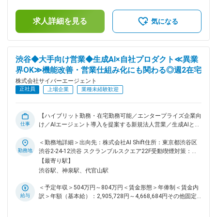
計画/改修計画の策定 ・ロードマップの策定など ■環境につい
の残業手当は追加支給＜月額＞417,000円～670,000円（12分
て： ・従業員数：75名／平均年齢：29歳 ・中途：約55%、新
割）（一律手当を含む）＜昇給有無＞有＜残業手当＞有＜給与
卒：約45% ・男性：約80%、女性：約20% 出社と在宅を合わ
求人詳細を見る
補足＞※給与は経験、能力、スキル等を考慮し、当社規定によ
気になる
せたハイブリット型の勤務形態です。 ・出社日：火・木・金
り決定します。※半期ごとの目標管理制度を導入しており、評
・在宅日(推奨)：月・水 ■ポジションの魅力： ・生成AI/AIエー
価に応じて年俸を見直します。※その他固定手当：深夜固定残
ジェント本格導入フェーズで、事例創出から横展開までインパ
業手当46時間分。超過分は別途支給します。■給与改定（年2
クトの事業成長・実績をつくることができる ・自社プロダク
回）賃金はあくまでも目安の金額であり、選考を通じて上下す
渋谷◆大手向け営業◆生成AI×自社プロダクト≪異業
トを軸に戦略設計から実装・定着までを自社主導で回すことが
る可能性があります。月給(月額)は固定手当を含めた表記で
界OK≫機能改善・営業仕組み化にも関わる◎週2在宅
できる ・強固な事業アセット：サイバーエージェントの技
す。
術・営業アセット、クラウドベンダー連携（※1）により、大
株式会社サイバーエージェント
規模エンプラ案件で勝ち筋を作りやすい。 ※1：企業の生成AI
正社員
上場企業
業種未経験歓迎
活用で日本オラクルと連携ー Oracle DatabaseとAI Shiftの生成
AI技術で、企業データを最大活用 ー https://www.ai-
shift.co.jp/4965 ■出向先情報： 株式会社AI Shiftへ在籍出向と
【ハイブリット勤務・在宅勤務可能／エンタープライズ企業向
なります。 出向先企業：株式会社AI Shift 勤務地（本社）：東
仕事
け／AIエージェント導入を提案する新規法人営業／生成AIとい
京都渋谷区渋谷2-24-12渋谷スクランブルスクエア22F ▼会社
う最先端の領域でトッププレイヤーを目指せる◎】 ■業務内
HP https://www.ai-shift.co.jp/ ▼公式note
容： エンタープライズ企業向けに、AIエージェント導入を提
＜勤務地詳細＞出向先：株式会社AI Shift住所：東京都渋谷区
https://note.com/ai_shift 変更の範囲：会社の定める業務
案する新規法人営業をお任せします。AIを通じて企業の業務変
勤務地
渋谷2-24-12渋谷 スクランブルスクエア22F受動喫煙対策：屋
革をリードし、「生成AIを武器にする営業」を実践いただきま
内全面禁煙変更の範囲：会社の定める事業所（リモートワーク
【最寄り駅】
す。 サイバーエージェントグループ内でもAI導入が積極的に
含む）
渋谷駅、神泉駅、代官山駅
行われています。 自社での導入実績があるため、どういった
効果があるのか等、実例が伝えることができ提案しやすい環境
＜予定年収＞504万円～804万円＜賃金形態＞年俸制＜賃金内
でもあります。 また、提案内容については一気通貫でのご支
給与
訳＞年額（基本給）：2,905,728円～4,668,684円その他固定
援/スポットでのご支援、どちらも可能なためお客様に合わせ
手当/月：17,261円～27,733円固定残業手当/月：157,595円～
た提案が出来ます。 ■業務詳細： ・新規開拓戦略の策定・実
253,210円（固定残業時間80時間0分/月）超過した時間外労働