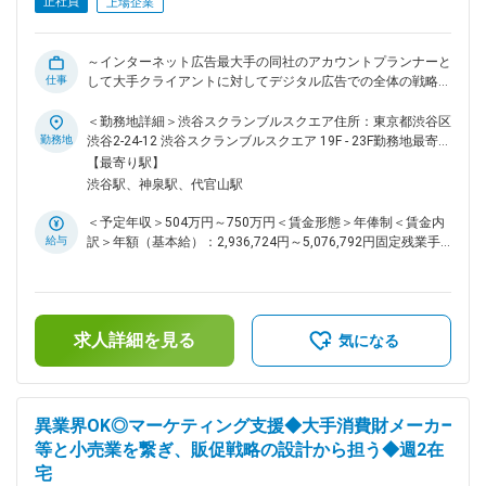
する専門組織として設立され、経験豊富なメンバーと協働しま
正社員
上場企業
す。 ■業務の魅力 先駆者がいない新しい領域で市場価値の高
い経験を積めます。インフラ・EC・食品など多様な業界のク
ライアントを担当し、AI技術やDX推進の知見が磨かれます。
～インターネット広告最大手の同社のアカウントプランナーと
■就業環境 原則週3日出社・週2日リモートのハイブリッド勤
仕事
して大手クライアントに対してデジタル広告での全体の戦略立
務。フレックスタイムや福利厚生も充実し、働きやすい環境で
案からプランニングを行います～ ■業務概要 年間広告費10億
す。 ■想定されるキャリアパス 新組織の中核人材やAIマーケテ
～100億程度の大手クライアントに対してデジタルプロモーシ
＜勤務地詳細＞渋谷スクランブルスクエア住所：東京都渋谷区
ィングのエキスパート、プロジェクトリーダー等へのキャリア
ョン戦略の立案、プランニングをお任せ。 EC/電子書籍/化粧
勤務地
渋谷2-24-12 渋谷スクランブルスクエア 19F - 23F勤務地最寄
アップが可能です。 ■企業の特徴/魅力 業界を牽引する広告事
品/消費財/飲料/製薬等の日本を代表する大手クライアントを
駅：JR各線／渋谷駅受動喫煙対策：屋内全面禁煙変更の範
【最寄り駅】
業を基盤に、AI・DXなど最先端領域で新たな価値創造に挑戦
担当し、クライアントの課題解決に伴走していただきます。
囲：会社の定める事業所（リモートワーク含む）
渋谷駅、神泉駅、代官山駅
しています。 変更の範囲：会社の定める業務
お客さまの課題を抽出し、解決するためのマーケティングやデ
ータ分析から手がけて頂きます。 ■具体的な仕事内容 ・クラ
＜予定年収＞504万円～750万円＜賃金形態＞年俸制＜賃金内
イアントのマーケティング課題の抽出、デジタルマーケティン
給与
訳＞年額（基本給）：2,936,724円～5,076,792円固定残業手
グ戦略の立案 ・実行プランの作成、実行段階におけるプロジ
当/月：175,273円～243,600円（固定残業時間80時間0分/
ェクトマネジメント ・リスティング広告、ディスプレイ広告
月）超過した時間外労働の残業手当は追加支給＜月額＞
／DSP、ソーシャル広告等の運用ディレクションと関連するバ
420,000円～666,666円（12分割）（一律手当を含む）＜昇給
ナー／LP等のクリエーティブ改善ディレクション ・営業メン
有無＞有＜残業手当＞有＜給与補足＞年収には通常残業手当
バーとコンサル・クリエイティブ部門のメンバーとの協働によ
求人詳細を見る
80時間分が含まれています。・月間インセンティブ・査定：
気になる
る、効果最大化に向けたデジタルマーケティングの全体最適化
年2回※年収上限以上に関しては別途検討可能賃金はあくまで
業務推進 広告運用費は数億規模の案件に携わることが可能で
も目安の金額であり、選考を通じて上下する可能性がありま
す。 ■組織構成 会社全体の平均年齢は31歳、「インターネッ
す。月給(月額)は固定手当を含めた表記です。
ト広告事業本部」も20～30代前半のメンバーが中心です。 ■
異業界OK◎マーケティング支援◆大手消費財メーカー
若手が成長できる環境 同社は若手の抜擢・決断経験に携わる
等と小売業を繋ぎ、販促戦略の設計から担う◆週2在
機会を重視しており、20代でも重要プロジェクトやマネジメ
宅
ントに関われる文化があります。 営業経験を活かし、プロジ