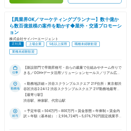
のアニメ化をはじめ、人気IPのマーチャンダイジングなど、企
導入しており、評価に応じて年俸を見直します。■給与改定：
画からマネタイズまで全世界を舞台に展開しています。 ■アニ
年2回賃金はあくまでも目安の金額であり、選考を通じて上下
メ事業本部がこれまで手掛けた作品について： ◎2019年に、
する可能性があります。月給(月額)は固定手当を含めた表記で
アニメ×ゲームIPとしてプロデュースしたTVアニメ『IDOLY
す。
【異業界OK／マーケティングプランナー】数十億か
PRIDE -アイドリープライド-』を世に出したところ沢山の反響
ら数百億規模の案件を動かす◆屋外・交通プロモーシ
をいただきました。 ◎昨年10月クールに放送した『プラオ
ョン
レ！～PRIDE OF ORANGE～』は、アニメ・ゲーム化が前提の
プロジェクトで企画開発からアニメ放送までに約5年ほどかか
株式会社サイバーエージェント
りましたが、今後は事業サイズも着実に大きくしていくべく、
正社員
上場企業
5名以上採用
職種未経験歓迎
新規オリジナルIP開発と平行して、出資タイトルのライセンス
業種未経験歓迎
ビジネス展開と、原作タイトルのアニメ化も進めています。 ■
会社概要： 当社サイバーエージェントは、アニメ領域に強み
を持つABEMAに代表されるメディア事業やゲーム、広告事業
【新設部門で早期昇格可・自らの裁量で仕組みやチーム作りで
等を多角的に行うデジタルに強みをもった総合エンターテイン
仕事
きる／OOH×データ活用ソリューションセールス／リアル広告
メント企業です。 直近ではアニメや縦読み漫画や実写ドラ
市場に変革をもたらすダイナミックなポジション】 AIを活用
マ、2.5次元舞台といった分野にも事業領域を広げ、全世界に
した人流・位置情報・広告配信等のデータを組み合わせたデジ
＜勤務地詳細＞渋谷スクランブルスクエア 21F住所：東京都渋
感動と熱狂を届けるコンテンツ作りに力を入れております。
タル化により、デジタルサイネージ広告市場（交通、屋外、商
勤務地
谷区渋谷2-24-12 渋谷スクランブルスクエア 21F勤務地最寄
変更の範囲：会社の定める業務
業施設等のOOH含む）は右肩上がりで成長、2025年比148％
駅：JR各線／渋谷駅受動喫煙対策：屋内全面禁煙変更の範
【最寄り駅】
増となる1,647億円規模に達すると予測されています。 上記ニ
囲：会社の定める事業所（リモートワーク含む）
渋谷駅、神泉駅、代官山駅
ーズから新たに、全国の屋外広告・交通広告とデジタルマーケ
ティングを掛け合わせ、クライアントのマーケティング支援を
＜予定年収＞504万円～800万円＜賃金形態＞年俸制＜賃金内
行う部署を新設致しました。 ■業務概要 新設されたOOH局に
給与
訳＞年額（基本給）：2,936,724円～5,076,792円固定残業手
て、全国の屋外広告・交通広告の仕入れや在庫管理から媒体
当/月：175,273円～243,600円（固定残業時間80時間0分/
社・代理店とのリレーション構築、大型プロモーションの実行
月）超過した時間外労働の残業手当は追加支給＜月額＞
まで一貫して担当します。デジタル広告のノウハウを活用し、