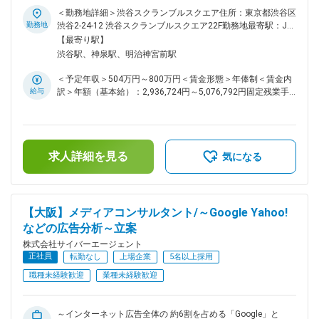
ジニア勉強会もあります。 ・研修サポート制度…外部プログラ
最前線へ、業界未経験で挑戦可／ ・ご経験に適した営業ポジ
＜勤務地詳細＞渋谷スクランブルスクエア住所：東京都渋谷区
ム受講、海外でのカンファレンス参加費用など、技術向上のた
ションをご案内いたします。様々な広告媒体
勤務地
渋谷2-24-12 渋谷スクランブルスクエア22F勤務地最寄駅：JR
めの支援をしています。 変更の範囲：会社の定める業務
(SNS,Youtube,Tver等)を扱いつつ、大手企業へのご提案でスキ
各線／渋谷駅受動喫煙対策：屋内喫煙可能場所あり変更の範
【最寄り駅】
ルも磨けるポジションです。 ・インターネット広告最大手の
囲：会社の定める事業所（リモートワーク含む）
渋谷駅、神泉駅、明治神宮前駅
顧客基盤があるため、新規開拓がメインではなく、各クライア
ントに並走しながらの広告プランニングがミッションとなりま
＜予定年収＞504万円～800万円＜賃金形態＞年俸制＜賃金内
す。 ・「AI Research Ranking 2022」では世界49位、国内4位
給与
訳＞年額（基本給）：2,936,724円～5,076,792円固定残業手
のAI研究企業としてランクインしました。優秀なAIエンジニア
当/月：175,273円～243,600円（固定残業時間80時間0分/
の活躍で、業務効率の改善も進んでいます。 ■配属予定ポジシ
月）超過した時間外労働の残業手当は追加支給＜月額＞
ョン ご応募をいただいた後、社内で検討し適性ポジションを
420,000円～666,666円（12分割）（一律手当を含む）＜昇給
打診させていただきます。どの領域でも最先端の広告営業スキ
有無＞有＜残業手当＞有＜給与補足＞年収には通常残業手当
ルを身に着けられることが特徴です。 <WEB広告提案>アカウ
求人詳細を見る
80時間分が含まれています。・月間インセンティブ・査定：
気になる
ントプランナーとして、SNSやリスティング、バナー、
年2回※年収上限以上に関しては別途検討可能賃金はあくまで
Google/Yahoo広告など、様々なプランニングを大手クライア
も目安の金額であり、選考を通じて上下する可能性がありま
ントへご提案いただきます。 <メディア広告提案
す。月給(月額)は固定手当を含めた表記です。
>Youtube,TVer,ABEMAなど、動画広告のプロフェッショナル
【大阪】メディアコンサルタント/～Google Yahoo!
として、プランニングから検証設計までご提案します。 <リテ
などの広告分析～立案
ールメディア提案>市場規模1.5兆円と言われる小売業界の広告
市場で、デジタルサイネージやECサイト、アプリ等の広告提
株式会社サイバーエージェント
案を進めます。 ■中途入社多数の環境 AI活用による業務改善
正社員
転勤なし
上場企業
5名以上採用
や、グループ会社への事務業務のアウトソースが進んでいま
職種未経験歓迎
業種未経験歓迎
す。そのため、プランニングやクリエイティブ業務に集中でき
る環境です。 また、所属部署で1年経過すると挑戦可能な「キ
ャリチャレ制度」もございます。半期に1回チャンスがあり、
～インターネット広告全体の 約6割を占める「Google」と