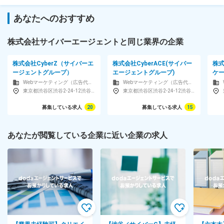
あなたへのおすすめ
株式会社サイバーエージェントと同じ業界の企業
株式会社CyberZ（サイバーエ
株式会社CyberACE(サイバー
株
ージェントグループ）
エージェントグループ)
ケ
Webマーケティング（広告代理店・コンサルティング・制作）
Webマーケティング（広告代理店・コンサルティング・制作）
東京都渋谷区渋谷2-24-12渋谷スクランブルスクエア23F
東京都渋谷区渋谷2-24-12渋谷スクランブルスクエア20F
募集している求人
20
募集している求人
15
あなたが閲覧している企業に近い企業の求人