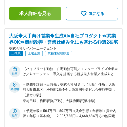
行 ・AIエージェント導入提案 ・顧客課題を起点に、PoC・新
の残業手当は追加支給＜月額＞417,000円～670,000円（12分
機能企画をエンジニアと連携して推進 ・営業チームの仕組み
割）（一律手当を含む）＜昇給有無＞有＜残業手当＞有＜給与
化・戦略立案・効率化施策の実行 ※商談は1日3～5件。マーケ
求人詳細を見る
補足＞※給与は経験、能力、スキル等を考慮し、当社規定によ
気になる
ティングチームがリード獲得を担い、提案に集中できる環境で
り決定します。※半期ごとの目標管理制度を導入しており、評
す。 ※ イベント・展示会での現地商談（月1回程度）もありま
価に応じて年俸を見直します。※その他固定手当：深夜固定残
す。 ■環境について： ・従業員数：75名／平均年齢：29歳 ・
業手当46時間分。超過分は別途支給します。■給与改定（年2
中途：約55%、新卒：約45% ・男性：約80%、女性：約20%
回）賃金はあくまでも目安の金額であり、選考を通じて上下す
大阪◆大手向け営業◆生成AI×自社プロダクト≪異業
出社と在宅を合わせたハイブリット型の勤務形態です。 ・出
る可能性があります。月給(月額)は固定手当を含めた表記で
界OK≫機能改善・営業仕組み化にも関わる◎週2在宅
社日：火・木・金 ・在宅日(推奨)：月・水 ■ポジションの魅
す。
力： ・生成AIという最先端の領域でトッププレイヤーを目指
株式会社サイバーエージェント
せる ・大手顧客、経営層などの上位レイヤーへの提案経験を
正社員
上場企業
業種未経験歓迎
積むことができる ・自分の成果が事業インパクトに直結する
環境 ・サイバーエージェントのアセット(AI技術力や販路など)
を活用したセールス経験を積むことができる ・組織のグロー
【ハイブリット勤務・在宅勤務可能／エンタープライズ企業向
スフェーズに携わることができる ■出向先情報： 株式会社AI
仕事
け／AIエージェント導入を提案する新規法人営業／生成AIとい
Shiftへ在籍出向となります。 出向先企業：株式会社AI Shift 勤
う最先端の領域でトッププレイヤーを目指せる◎】 ■業務内
務地（本社）：東京都渋谷区渋谷2-24-12渋谷スクランブルス
容： エンタープライズ企業向けに、AIエージェント導入を提
＜勤務地詳細＞出向先：株式会社AI Shift（大阪）住所：大阪
クエア22F ▼会社HP https://www.ai-shift.co.jp/ ▼公式note
案する新規法人営業をお任せします。AIを通じて企業の業務変
勤務地
府大阪市北区小松原町2番4号 大阪富国生命ビル受動喫煙対
https://note.com/ai_shift 変更の範囲：会社の定める業務
革をリードし、「生成AIを武器にする営業」を実践いただきま
策：屋内全面禁煙変更の範囲：会社の定める事業所（リモート
【最寄り駅】
す。 サイバーエージェントグループ内でもAI導入が積極的に
ワーク含む）
東梅田駅、梅田駅(地下鉄)、大阪梅田駅(阪神線)
行われています。自社での導入実績があるため、どういった効
果があるのか等、実例が伝えることができ提案しやすい環境で
＜予定年収＞504万円～804万円＜賃金形態＞年俸制＜賃金内
もあります。 また、提案内容については一気通貫でのご支援/
給与
訳＞年額（基本給）：2,905,728円～4,668,684円その他固定
スポットでのご支援、どちらも可能なためお客様に合わせた提
手当/月：17,261円～27,733円固定残業手当/月：157,595円～
案が出来ます。 ■業務詳細： ・新規開拓戦略の策定・実行 ・
253,210円（固定残業時間80時間0分/月）超過した時間外労働