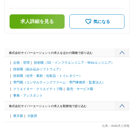
品企画・プロダクト開発 ・アニメIPを活用した催事の企画・
＞有＜給与補足＞※現職考慮の上、経験・能力により当社規定
実行 ■本ポジションの魅力： ・サイバーエージェントグルー
により判断します。■給与改定（年2回）賃金はあくまでも目
プでの多様なリソースを活用しながらアニメ事業の拡大に携わ
安の金額であり、選考を通じて上下する可能性があります。月
ることができます。 ・事業立ち上げ、事業拡大のフェーズに
求人詳細を見る
給(月額)は固定手当を含めた表記です。
気になる
携わることができます。 ・業界未経験からアニメ事業にチャ
レンジが可能です。 ■アニメ事業本部がこれまで手掛けた作品
について： ◎2019年に、アニメ×ゲームIPとしてプロデュース
したTVアニメ『IDOLY PRIDE -アイドリープライド-』を世に出
したところ沢山の反響をいただきました。 ◎昨年10月クール
に放送した『プラオレ！～PRIDE OF ORANGE～』は、アニ
株式会社サイバーエージェントの求人をほかの職種で絞り込む
メ・ゲーム化が前提のプロジェクトで企画開発からアニメ放送
企画・管理
技術職（SE・インフラエンジニア・Webエンジニア）
までに約5年ほどかかりましたが、今後は事業サイズも着実に
大きくしていくべく、新規オリジナルIP開発と平行して、出資
技術職（組み込みソフトウェア）
タイトルのライセンスビジネス展開と、原作タイトルのアニメ
技術職（化学・素材・化粧品・トイレタリー）
化も進めています。 ■会社概要： 当社サイバーエージェント
専門職（コンサルティングファーム・専門事務所・監査法人）
は、アニメ領域に強みを持つABEMAに代表されるメディア事
クリエイター・クリエイティブ職
販売・サービス職
業やゲーム、広告事業等を多角的に行うデジタルに強みをもっ
た総合エンターテインメント企業です。 直近ではアニメや縦
事務・アシスタント
読み漫画や実写ドラマ、2.5次元舞台といった分野にも事業領
域を広げ、全世界に感動と熱狂を届けるコンテンツ作りに力を
株式会社サイバーエージェントの求人を勤務地で絞り込む
入れております。 変更の範囲：会社の定める業務
東京都
大阪府
出典：doda求人情報