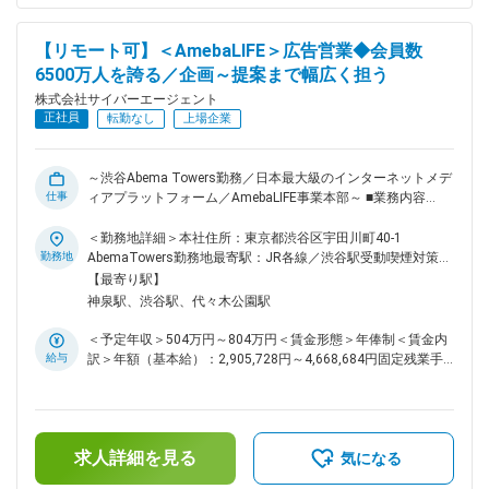
を見直します。※上記その他固定手当内訳：深夜勤務手当（46
ジの中心に身を置くことができる市場です。 ・当社が持つ豊
時間分）■給与改定（年2回）賃金はあくまでも目安の金額で
富なデジタル領域の知見と技術を活かした提案が可能です。
あり、選考を通じて上下する可能性があります。月給(月額)は
【リモート可】＜AmebaLIFE＞広告営業◆会員数
新設組織のため、事業責任者と密に連携しながら組織を牽引し
固定手当を含めた表記です。
6500万人を誇る／企画～提案まで幅広く担う
ていただけるポジションです。 効果を出せるTVCMで顧客の
事業成長に伴走できます。 変更の範囲：会社の定める業務
株式会社サイバーエージェント
正社員
転勤なし
上場企業
～渋谷Abema Towers勤務／日本最大級のインターネットメデ
仕事
ィアプラットフォーム／AmebaLIFE事業本部～ ■業務内容
AmebaLIFE事業本部/ライフスタイル管轄 は、日々の暮らしに
寄り添い、人々の安心や笑顔につながる体験を提供することを
＜勤務地詳細＞本社住所：東京都渋谷区宇田川町40-1
目指しています。 Amebaブランドサイト：
勤務地
AbemaTowers勤務地最寄駅：JR各線／渋谷駅受動喫煙対策：
https://about.ameba.jp/ 本ポジションは、AmebaLIFE事業本部
屋内喫煙可能場所あり変更の範囲：会社の定める事業所（リモ
【最寄り駅】
で運営している以下領域における「 プロダクト価値の最大化
ートワーク含む）
神泉駅、渋谷駅、代々木公園駅
とユーザー体験の向上を担うポジション 」です。 事業フェー
ズやマーケットの変化に応じて、プロダクトの戦略設計からグ
＜予定年収＞504万円～804万円＜賃金形態＞年俸制＜賃金内
ロース施策の実行、機能開発やコンテンツ企画、数値分析によ
給与
訳＞年額（基本給）：2,905,728円～4,668,684円固定残業手
る改善までを一気通貫で推進していただきます。 ■業務詳細：
当/月：174,856円～280,943円（固定残業時間80時間0分/
・クライアント課題に応じた広告・ソリューション提案営業
月）超過した時間外労働の残業手当は追加支給＜月額＞
・新規開拓～既存顧客の深耕営業 ・案件進行・社内外関係者
417,000円～670,000円（12分割）（一律手当を含む）＜昇給
との調整・実行ディレクション ・広告商品企画・開発 ・営業
有無＞有＜残業手当＞有＜給与補足＞※経験・能力を考慮の
チームマネジメント など ■チームの文化 ◎フラットでオープ
求人詳細を見る
上、当社規定により優遇します。※半期ごとの目標管理制度を
気になる
ン：役職や年次に関係なく意見交換が活発な環境 ◎挑戦を歓
導入しており、評価に応じて年俸を見直します。■給与改定