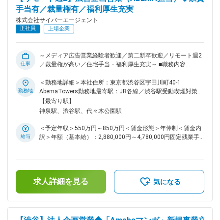
など幅広いご支援を行っております。 ■クライアント先 ・大
手当有／裁量権有／福利厚生充実
手消費財メーカーや大手化粧品メーカー、外資系家電メーカ
ー、大手総合家電メーカーなど ■業務の魅力 ・最新のAI技術を
株式会社サイバーエージェント
実務で活用 ・誰もが知る商品・ブランドの売上支援に携われ
正社員
上場企業
る ・クライアントと長期的な関係構築・伴走ができる ■教育
体制 OJTや社内勉強会・AIツール研修など、未経験分野もキ
ャッチアップ可能な体制を整えています。 ■就業環境 渋谷ス
～メディア広告営業経験者歓迎／第二新卒歓迎／リモート週2
クランブルスクエアのオフィス勤務。福利厚生や休暇制度も充
仕事
／裁量権が高い／住宅手当・福利厚生充実～ ■職務内容
実し、働きやすい環境です。 キャリアチャレンジ制度（社内
ABEMAの広告収益最大化を担うビジネスディベロップメント
異動公募制度）、2駅ルール・どこでもルール（家賃補助制
本部で「広告企画営業」を募集いたします。 【変更の範囲：
＜勤務地詳細＞本社住所：東京都渋谷区宇田川町40-1
度）、女性活躍支援制度macalon ■想定されるキャリアパス
会社の定める業務】 ■業務詳細 広告代理店・企業に向け、自
勤務地
AbemaTowers勤務地最寄駅：JR各線／渋谷駅受動喫煙対策：
リテールメディア事業のスペシャリストや組織マネジメント、
社メディアの広告営業／商品開発を行っていただきます。広告
屋内喫煙可能場所あり変更の範囲：本文参照
【最寄り駅】
DX推進など多様なキャリアパスを描けます。 変更の範囲：会
主の課題解決に向き合う中で見えてくるニーズやプロダクトの
神泉駅、渋谷駅、代々木公園駅
社の定める業務
改善点を社内にFBし、共にプロダクトを創っていく商品開発
にも携わっていただきます。 ・広告主・代理店に対し自社プ
＜予定年収＞550万円～850万円＜賃金形態＞年俸制＜賃金内
ロダクトを活用した企画・コンサルティング営業 ・WEBマー
給与
訳＞年額（基本給）：2,880,000円～4,780,000円固定残業手
ケティングプランの構築、提案、パフォーマンス最適化 ・運
当/月：180,000円～280,000円（固定残業時間80時間0分/
用後のレビューをはじめとしたコンサルティング営業 ・ビジ
月）超過した時間外労働の残業手当は追加支給＜月額＞
ネスパートナー（広告代理店）との関係構築／販路開拓 広告
420,000円～678,333円（12分割）（一律手当を含む）＜昇給
プロダクトの営業だけではなく、視聴者が楽しめる＆広告主の
有無＞有＜残業手当＞有＜給与補足＞※経験・能力を考慮の
課題を解決するための提案を行っています。例えば、ABEMA
求人詳細を見る
上、当社規定により優遇します。※半期ごとの目標管理制度を
気になる
オリジナルCM・ABEMAの既存番組とのタイアップ、0から広
導入しており、評価に応じて年俸を見直します。■給与改定
告主のお客様のためだけに企画／制作する1社提供番組など多
（年2回）賃金はあくまでも目安の金額であり、選考を通じて
岐に渡っています。 ABEMA広告事業、案件事例などは以下の
上下する可能性があります。月給(月額)は固定手当を含めた表
リンクをご参照ください。 ※VISIONS：
記です。