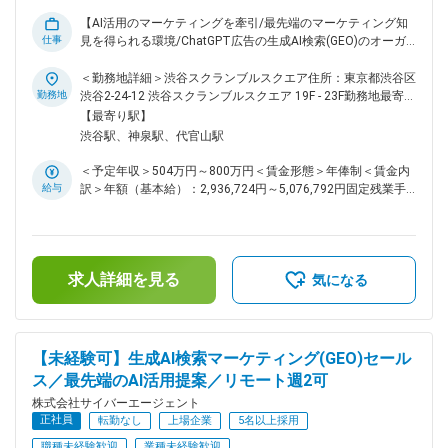
育体制 入社後はWEB広告における基礎の研修や日々の業務で
【AI活用のマーケティングを牽引/最先端のマーケティング知
はひとりにトレーナーがつき、手厚いサポートを行います。
仕事
見を得られる環境/ChatGPT広告の生成AI検索(GEO)のオーガ
毎日MTGを実施して、相談事項をすぐに解決して成長できる
ニック面対策を網羅的に強化するため、新たなメンバーを迎え
ようになっていきます。 また、マネージャーとも週次で進捗
組織を拡大！】 ■業務概要 AI Search マーケティング事業本部
＜勤務地詳細＞渋谷スクランブルスクエア住所：東京都渋谷区
共有を行い指針の認識を合わせたりと手厚くサポートする環境
では、Google 広告、LINEヤフー広告、Microsoft 広告など主要
勤務地
渋谷2-24-12 渋谷スクランブルスクエア 19F - 23F勤務地最寄
が整っています。 変更の範囲：会社の定める業務
検索エンジンの広告運用を基盤に、ChatGPT上での広告配信
駅：JR各線／渋谷駅受動喫煙対策：屋内全面禁煙変更の範
【最寄り駅】
に加え、GEO施策の設計から実行までを一気通貫で支援しま
囲：会社の定める事業所（リモートワーク含む）
渋谷駅、神泉駅、代官山駅
す。 ■業務詳細 ・クライアントが抱える課題やニーズの発見
「自社サービスのアプリダウンロード数で前年比の150%を目
＜予定年収＞504万円～800万円＜賃金形態＞年俸制＜賃金内
指したい」「新作の化粧品の売上目標を達成したい」等様々な
給与
訳＞年額（基本給）：2,936,724円～5,076,792円固定残業手
ご相談をいただきます ・クライアントの案件を担当するチー
当/月：175,273円～243,600円（固定残業時間80時間0分/
ム内でディスカッション メディアプランニング、対策方針コ
月）超過した時間外労働の残業手当は追加支給＜月額＞
ンサルティング、配信する広告クリエイティブ、予算/スケジ
420,000円～666,666円（12分割）（一律手当を含む）＜昇給
ュール等の検討 ・クライアントへの具体的なプランの提案/す
有無＞有＜残業手当＞有＜給与補足＞年収には通常残業手当
り合わせ アポイントでの提案で決定するケース、コンペにな
求人詳細を見る
80時間分が含まれています。・月間インセンティブ・査定：
気になる
るケースなど様々です ・受注後、提案したプランの最終確認
年2回※年収上限以上に関しては別途検討可能賃金はあくまで
と実行 ・プラン実行後の振り返りと次回に向けたご提案 下記
も目安の金額であり、選考を通じて上下する可能性がありま
いずれかの部署への配属となります。（配属先は最終面接後に
す。月給(月額)は固定手当を含めた表記です。
確定します） （1） ChatGPT広告のメディアコンサルタント
【未経験可】生成AI検索マーケティング(GEO)セール
（2） GEOセールス （3） SEMコンサルタント ※ChatGPT広告
ス／最先端のAI活用提案／リモート週2可
を中心としたAI検索の運用・セールスが中心ですが、SEM広告
をお任せする可能性もございます。 ■扱うサービス ChatGPT
株式会社サイバーエージェント
広告、Google広告、LINEヤフー広告、Microsoft広告、AIを活
正社員
転勤なし
上場企業
5名以上採用
用した広告プロダクト（極予想AI/極予想TD/極ODAIBA
職種未経験歓迎
業種未経験歓迎