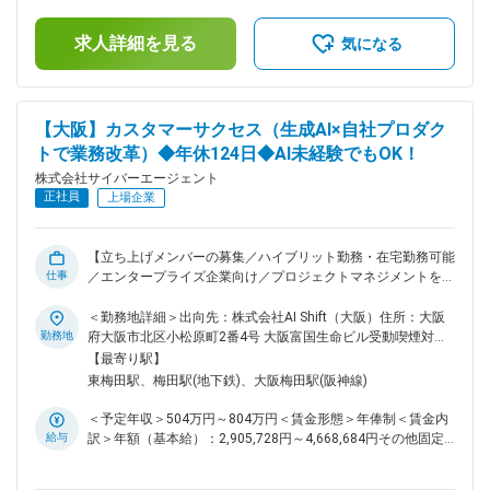
420,000円～666,666円（12分割）（一律手当を含む）＜昇給
リアル広告市場のDX推進に携わる仕事です。 ■業務詳細 ・日
有無＞有＜残業手当＞有＜給与補足＞年収には通常残業手当
本全国のOOH広告枠に関する媒体社や地方代理店への問い合
求人詳細を見る
80時間分が含まれています。・月間インセンティブ・査定：
気になる
わせ・交渉 ・各地域や媒体独自のルール・商習慣の把握、最
年2回※年収上限以上に関しては別途検討可能賃金はあくまで
適な進行管理（ディレクション業務全般） ・大手クライアン
も目安の金額であり、選考を通じて上下する可能性がありま
トの大型プロモーション案件のプランニングおよび運用 ・全
す。月給(月額)は固定手当を含めた表記です。
国主要都市における拠点や支社立ち上げプロセスのサポート
【大阪】カスタマーサクセス（生成AI×自社プロダク
・複数案件の同時進行に対応するマルチタスク管理と実行推進
トで業務改革）◆年休124日◆AI未経験でもOK！
■扱うサービス 屋外広告・交通広告枠の仕入れ・販売、最先端
のデータ活用によるソリューション提案 ■業務の魅力 自らの
株式会社サイバーエージェント
裁量で仕組みやチームを創り上げることができ、市場規模数十
正社員
上場企業
億～数百億円の大型案件を動かすダイナミズムが魅力。新たな
市場価値創出や早期のマネージャー昇格も目指せます。 ■教育
体制 OJTや先輩社員のサポートを受けながら、リアル広告や
【立ち上げメンバーの募集／ハイブリット勤務・在宅勤務可能
デジタル広告の知見を習得可能です。 ■就業環境 原則週3日出
仕事
／エンタープライズ企業向け／プロジェクトマネジメントをリ
社・2日リモートのハイブリッドワーク、有給や各種特別休
ードするカスタマーサクセス】 ■業務内容： 生成AIを活用した
暇、家賃補助や福利厚生も充実しています。 ■想定されるキャ
業務改革案件における戦略策定やAIエージェント構築のプロジ
＜勤務地詳細＞出向先：株式会社AI Shift（大阪）住所：大阪
リアパス 立ち上げメンバーから早期にリーダー、マネージャ
ェクトマネジメントをリードするカスタマーサクセスをお任せ
勤務地
府大阪市北区小松原町2番4号 大阪富国生命ビル受動喫煙対
ー、事業責任者などへのキャリアアップの機会が豊富です。 ■
します。 ▼具体的な業務の流れ・内容 具体的には、ご経験や
策：屋内全面禁煙変更の範囲：会社の定める事業所（リモート
【最寄り駅】
企業の特徴/魅力 21世紀を代表する会社を目指し、インターネ
スキルに応じて下記の業務をお任せします。 ▼戦略策定 ・お
ワーク含む）
東梅田駅、梅田駅(地下鉄)、大阪梅田駅(阪神線)
ット広告・DX事業で業界を牽引。新たな市場創造を通じて社
客様の業務整理 ・生成AIを活用した理想像、KPI設計 ・生成AI
会へインパクトを与えています。 変更の範囲：会社の定める
活用ユースケースの提言、要件定義 ▼精度検証・要件定義フ
＜予定年収＞504万円～804万円＜賃金形態＞年俸制＜賃金内
業務
ェーズ ・簡易な環境で実装、精度検証 ・システム要件定義 ・
給与
訳＞年額（基本給）：2,905,728円～4,668,684円その他固定
精度改善レポート、要件定義書の作成 ▼開発・運用・効果検
手当/月：17,261円～27,733円固定残業手当/月：157,595円～
証・定着支援フェーズ ・仕様書に基づいた開発の実施 ・運用
253,210円（固定残業時間80時間0分/月）超過した時間外労働