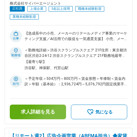
ェクト推進・クライアント戦略を主導する立場になりやすく、
株式会社サイバーエージェント
行動や成果を評価し、抜擢する文化で、20代後半でマネージ
正社員
上場企業
5名以上採用
職種未経験歓迎
ャー昇進するケースも多数ございます。 クライアントの事業
業種未経験歓迎
成長を支援する戦略提案型営業であり、デジタル広告・SNS運
用・KPI設計など全体設計を行うスキルが身に付き成長できる
機会があります。 「失敗から学ぶ文化」を重視し、チャレン
【急成長中の小売、メーカーのリテールメディア事業のマーケ
ジが推奨される社風でもあります。 スピード感のある抜擢や
仕事
ティング支援／AI活用での販促を一気通貫支援】 小売、メー
高い裁量のある環境で、デジタル領域を中心とした市場価値の
カーのIDPOSなど貴重なデータを多く保有しておりますが、
高い営業スキルを身に着け、成長したい方からの応募お待ちし
その活用に悩まれている企業様も多く、当社のマーケティング
＜勤務地詳細＞渋谷スクランブルスクエア 21F住所：東京都渋
ております。 ■教育体制 入社後WEB広告基礎の研修や日々の
支援実績、AI活用を通じて、業界の成長を支援しているポジシ
勤務地
谷区渋谷2-24-12 渋谷スクランブルスクエア 21F勤務地最寄
業務ではひとりにトレーナーがつき、手厚いサポートを行いま
ョンです。 ■業務概要 当社インターネット広告事業本部に
駅：JR各線／渋谷駅受動喫煙対策：屋内全面禁煙変更の範
【最寄り駅】
す。 変更の範囲：会社の定める業務
て、大手消費財・化粧品・家電メーカー等に向け、リテールメ
囲：会社の定める事業所（リモートワーク含む）
渋谷駅、神泉駅、代官山駅
ディアを活用したマーケティング支援営業をお任せします。小
売企業のID-POSデータや最先端AIツールを駆使し、戦略設計か
＜予定年収＞504万円～800万円＜賃金形態＞年俸制＜賃金内
ら施策実行・効果検証まで一連の提案業務を担当。メーカーと
給与
訳＞年額（基本給）：2,936,724円～5,076,792円固定残業手
小売双方の売上最大化に取り組みます。 ■業務詳細 ・リテー
当/月：175,273円～243,600円（固定残業時間80時間0分/
ルメディアを活用したメーカー向け販促施策の営業（新規・既
月）超過した時間外労働の残業手当は追加支給＜月額＞
存半々） ・小売企業のID-POSデータ分析によるターゲティン
420,000円～666,666円（12分割）（一律手当を含む）＜昇給
グ設計や戦略立案 ・施策の企画、クリエイティブ提案、資料
有無＞有＜残業手当＞有＜給与補足＞年収には通常残業手当
作成、プレゼンテーション ・施策実行後の進行管理および効
求人詳細を見る
80時間分が含まれています。・月間インセンティブ・査定：
気になる
果検証（PDCA推進） ・小売・メーカー双方との関係構築・折
年2回※年収上限以上に関しては別途検討可能賃金はあくまで
衝 ・AIツールを活用した業務効率化や提案品質向上 ■事例
も目安の金額であり、選考を通じて上下する可能性がありま
https://diamond-rm.net/promotion/pr/474083/ リテールメデ
す。月給(月額)は固定手当を含めた表記です。
ィア広告、データドリブンマーケティング、AI活用型販促支援
【リモート週2】広告企画営業（ABEMA担当）◆家賃