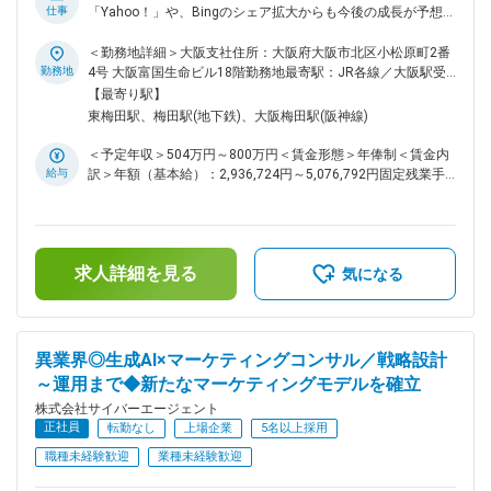
応募者の7割が異動実績を持つ社内制度です。 <業界未経験者>
仕事
「Yahoo！」や、Bingのシェア拡大からも今後の成長が予想さ
マーケターを目指すキャリアチェンジで多数入社しています。
れる「Microsoft」のプロダクトに特化したアカウントプラン
中途入社が6割弱を占め、環境としても馴染みやすいのも大き
ナー兼SEMコンサルタントをご担当いただきます～ ■業務詳細
＜勤務地詳細＞大阪支社住所：大阪府大阪市北区小松原町2番
な魅力です。 <業界経験者>扱える広告媒体を増やしつつ、よ
年間広告費10億～100億程度の大手クライアントに対してデジ
勤務地
4号 大阪富国生命ビル18階勤務地最寄駅：JR各線／大阪駅受
り大きな予算規模の広告営業へ挑戦できます。数千万～数億規
タルプロモーション戦略の立案、プランニングをお任せしま
動喫煙対策：屋内全面禁煙変更の範囲：会社の定める事業所
【最寄り駅】
模の案件も多く、早期から大規模プロジェクトに参画できま
す。金融・不動産・人財・消費財等、様々な業界のクライアン
（リモートワーク含む）
東梅田駅、梅田駅(地下鉄)、大阪梅田駅(阪神線)
す。 変更の範囲：会社の定める業務
トがおりますので、ご自身の経験を活かしていただくことが可
能です。お客さまの課題を抽出し、解決するためのマーケティ
＜予定年収＞504万円～800万円＜賃金形態＞年俸制＜賃金内
ングやデータ分析から手がけて頂きます。 ※プロジェクトごと
給与
訳＞年額（基本給）：2,936,724円～5,076,792円固定残業手
にチームを組んで提案をします。 ■具体的な仕事内容 ・クラ
当/月：175,273円～243,600円（固定残業時間80時間0分/
イアントのマーケティング課題の抽出、デジタルマーケティン
月）超過した時間外労働の残業手当は追加支給＜月額＞
グ戦略の立案 ・Google Yahooマーケティング、Microsoft
420,000円～666,666円（12分割）（一律手当を含む）＜昇給
BingへのSEMや、Microsoft Edge、Outlook、MSNなど戦略の
有無＞有＜残業手当＞有＜給与補足＞年収には通常残業手当
立案、効果の最大化。 ・実行プランの作成、実行段階におけ
求人詳細を見る
80時間分が含まれています。・月間インセンティブ・査定：
気になる
るプロジェクトマネジメント ・リスティング広告、ディスプ
年2回※年収上限以上に関しては別途検討可能賃金はあくまで
レイ広告／DSP、ソーシャル広告等の運用ディレクションと関
も目安の金額であり、選考を通じて上下する可能性がありま
連するバナー／LP等のクリエーティブ改善ディレクション ・
す。月給(月額)は固定手当を含めた表記です。
営業メンバーとコンサル・クリエイティブ部門のメンバーとの
異業界◎生成AI×マーケティングコンサル／戦略設計
協働による、効果最大化に向けたデジタルマーケティングの全
～運用まで◆新たなマーケティングモデルを確立
体最適化業務推進 ■組織構成 会社全体の平均年齢は31歳、
「インターネット広告事業本部」も 20～30代前半のメンバー
株式会社サイバーエージェント
が中心です。 ■サイバーエージェント様の強み 自社で内製化
正社員
転勤なし
上場企業
5名以上採用
しているシステムが多数あり、広告などの効果検証が自社で全
職種未経験歓迎
業種未経験歓迎
て行うことが強みでございます。 代表システム 「極予測
AI」 https://www.cyberagent.co.jp/news/detail/id=28030 ■教