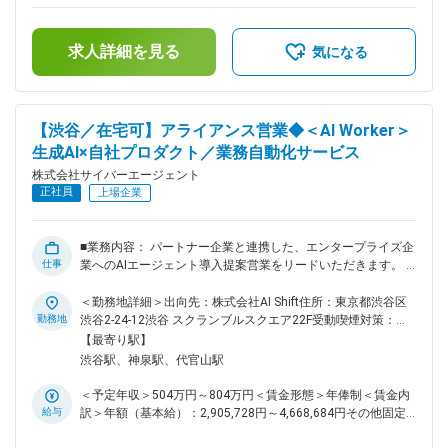
AIエージェント導入提案 ・顧客課題を起点に、PoC・新機能企
の残業手当は追加支給＜月額＞417,000円～670,000円（12分
画をエンジニアと連携して推進 ・営業チームの仕組み化・戦
割）（一律手当を含む）＜昇給有無＞有＜残業手当＞有＜給与
略立案・効率化施策の実行 ※商談は1日3～5件。マーケティン
求人詳細を見る
補足＞※給与は経験、能力、スキル等を考慮し、当社規定によ
気になる
グチームがリード獲得を担い、提案に集中できる環境です。 ※
り決定します。※半期ごとの目標管理制度を導入しており、評
イベント・展示会での現地商談（月1回程度）もあります。 ■
価に応じて年俸を見直します。※その他固定手当：深夜固定残
環境について： ・従業員数：75名／平均年齢：29歳 ・中途：
業手当46時間分。超過分は別途支給します。■給与改定（年2
約55%、新卒：約45% ・男性：約80%、女性：約20% 出社と
回）賃金はあくまでも目安の金額であり、選考を通じて上下す
【渋谷／在宅可】アライアンス営業◆＜AI Worker＞
在宅を合わせたハイブリット型の勤務形態です。 ・出社日：
る可能性があります。月給(月額)は固定手当を含めた表記で
生成AI×自社プロダクト／業務自動化サービス
火・木・金 ・在宅日(推奨)：月・水 ■ポジションの魅力： ・生
す。
成AIという最先端の領域でトッププレイヤーを目指せる ・大
株式会社サイバーエージェント
手顧客、経営層などの上位レイヤーへの提案経験を積むことが
正社員
上場企業
できる ・自分の成果が事業インパクトに直結する環境 ・サイ
バーエージェントのアセット(AI技術力や販路など)を活用した
セールス経験を積むことができる ・組織のグロースフェーズ
■業務内容： パートナー企業と連携した、エンタープライズ企
に携わることができる ■出向先情報： 株式会社AI Shiftへ在籍
仕事
業へのAIエージェント導入提案営業をリードいただきます。 ■
出向となります。 出向先企業：株式会社AI Shift 勤務地（本
具体的な業務内容： ・パートナーチャネルの開拓によるAIエ
社）：東京都渋谷区渋谷2-24-12渋谷スクランブルスクエア
ージェントソリューションの販売網拡大 ・販売力強化とパー
＜勤務地詳細＞出向先：株式会社AI Shift住所：東京都渋谷区
22F ▼会社HP https://www.ai-shift.co.jp/ ▼公式note
トナーチャネルでの売上創出に向けたパートナー企業との関係
勤務地
渋谷2-24-12渋谷 スクランブルスクエア22F受動喫煙対策：屋
https://note.com/ai_shift 変更の範囲：会社の定める業務
構築・アクティベーション施策の計画と実行 └パートナー企業
内全面禁煙変更の範囲：会社の定める事業所（リモートワーク
【最寄り駅】
との戦略策定と施策実行、定例会議、パートナー企業営業担当
含む）
渋谷駅、神泉駅、代官山駅
との打ち合わせ、サービス勉強会、共同イベント企画など ・
パートナー企業との連携によるエンドユーザー企業への提案営
＜予定年収＞504万円～804万円＜賃金形態＞年俸制＜賃金内
業 など ■ポジションの魅力： ◎最先端のAI領域で、ビジネス
給与
訳＞年額（基本給）：2,905,728円～4,668,684円その他固定
の仕組みそのものを動かせる 生成AIの需要が急拡大する今、
手当/月：17,261円～27,733円固定残業手当/月：157,595円～
パートナー企業の戦略に深く入り込み、新たなビジネスモデル