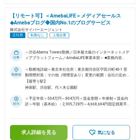
迎：若手から裁量を持ち、スピード感をもって施策に取り組め
（年2回）賃金はあくまでも目安の金額であり、選考を通じて
る環境です ◎互いにリスペクト：営業・エンジニア・クリエ
上下する可能性があります。月給(月額)は固定手当を含めた表
イターなどそれぞれが多様な専門性を活かしながら事業を推進
記です。
【リモート可】＜AmebaLIFE＞メディアセールス
していきます。 ■環境・イベント ◎勤務体制：週2日リモート
◆Amebaブログ◆国内No.1のブログサービス
（調整可能） ◎オフィス：渋谷・Abema Towers勤務。カフェ
やリフレッシュスペースあり ◎制度：半期ごとの評価、キャ
株式会社サイバーエージェント
リアチャレンジ制度、新規事業提案制度など成長を支える仕組
正社員
転勤なし
上場企業
みが充実 ◎カルチャー：1on1やランチ交流など心理的安全性
を大切にし、チームで成果を出す文化 ■サービスについて
AmebaLIFEは2004年にブログサービスとして誕生し、その後
～渋谷Abema Towers勤務／日本最大級のインターネットメデ
ピグ、マンガ、占い、ドットマネーなど多彩なサービスを展開
仕事
ィアプラットフォーム／AmebaLIFE事業本部～ ■業務内容
してきました。現在では会員数6,500万人、月間訪問者数
Amebaブログの独自広告プロダクトを「創って」「磨いて」
2,200万人を誇る、日本最大級のインターネットメディアプラ
「売る」ミッションです。 Amebaブログについて：国内No.1
＜勤務地詳細＞東京本社住所：東京都渋谷区宇田川町40-1 受
ットフォームへと成長しています。 変更の範囲：会社の定め
のブログサービスです。著名人から主婦まで幅広いブロガーが
勤務地
動喫煙対策：その他（喫煙室あり）変更の範囲：会社の定める
る業務
ありのままの暮らしを発信しています。 ・月間2000万人が利
事業所（リモートワーク含む）
【最寄り駅】
用する大規模サービス。芸能人・インフルエンサーも1万人以
神泉駅、渋谷駅、代々木公園駅
上在籍 ・ChatGPTからの引用数も国内TOP3。AI時代に活きる
膨大なUGCを保有 ・長文コンテンツで信頼性が強く、ブログ
＜予定年収＞504万円～804万円＜賃金形態＞年俸制＜賃金内
経由のお買い物金額は年間300億円以上 ・日記の延長で収入を
給与
訳＞年額（基本給）：2,905,728円～4,668,684円固定残業手
得られる仕組みで、TOP100名が年間720万円の収益 ■業務詳
当/月：174,856円～280,943円（固定残業時間80時間0分/
細： ・Ameba独自の広告プロダクト群をより多くの広告主に
月）超過した時間外労働の残業手当は追加支給＜月額＞
届ける ・数億~数十億の収益創出で事業・組織をリードする
417,000円～670,000円（12分割）（一律手当を含む）＜昇給
・広告マーケットの動きを見極め、新たな広告商品を開発する
有無＞有＜残業手当＞有＜給与補足＞※経験・能力を考慮の
・外部パートナーとの連携・提携を通じて販路を構築・拡大す
求人詳細を見る
上、当社規定により優遇します。※半期ごとの目標管理制度を
気になる
る ・マーケット視点からブロガー・メディアの企画を提案し
導入しており、評価に応じて年俸を見直します。■給与改定