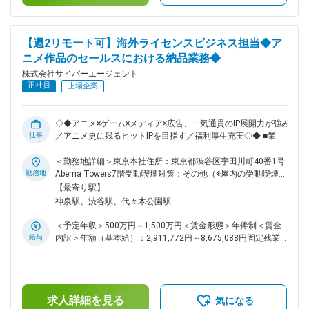
導入しており、評価に応じて年俸を見直します。■給与改定
ームや番組プロデューサー等との連携も多くあります。 <営業
（年2回）賃金はあくまでも目安の金額であり、選考を通じて
活動>広告主（＝スポンサー）の課題解決案の策定、広告プロ
上下する可能性があります。月給(月額)は固定手当を含めた表
ダクトの拡販 <商品開発>広告商品の戦略/企画立案に始まり、
記です。
【週2リモート可】海外ライセンスビジネス担当◆ア
プロダクト・業務効率UPツールの企画・開発まで行います。
ニメ作品のセールスにおける納品業務◆
<運用業務>放映開始後から数値分析を行い修正改善を繰り返
していきます。 ABEMA広告事業の詳細、実際の案件事例など
株式会社サイバーエージェント
は以下のリンクをご参照ください。 ※VISIONS：
正社員
上場企業
https://times.abema.tv/visions ※ABEMA Ads：
https://ad.abematv.co.jp/ ■組織構成 所属するBusiness
Development 本部が80名程の組織で、若手～ベテランまで年
◇◆アニメ×ゲーム×メディア×広告、一気通貫のIP展開力が強み
次は様々、中途入社社員も多く在籍しています。 ■目指せるキ
仕事
／アニメ史に残るヒットIPを目指す／福利厚生充実◇◆ ■業務
ャリアパス <マーケティングの専門家へ>スピンオフのドラマ
内容： アニメ事業において、主幹事作品を中心に海外セール
制作やイベント企画など手法は多種多様を極めます。大型の
スにおける納品業務をご担当いただきます。 特に、素材納品
＜勤務地詳細＞東京本社住所：東京都渋谷区宇田川町40番1号
SNSキャンペーンなど、あらゆるプロモーションマーケティン
に関わるプロジェクト管理や推進でご活躍できる方を募集して
勤務地
Abema Towers7階受動喫煙対策：その他（※屋内の受動喫煙対
グ戦略に精通できます。 <番組企画制作側へ>本ポジションで
います。 ・海外の配信プラットフォームへの配信素材の納品
策 有(喫煙室あり)）変更の範囲：会社の定める事業所（リモー
【最寄り駅】
経験を積み、番組プロデューサーなど、ABEMAのコンテンツ
業務 ・海外のライセンシーへの宣伝素材の監修と納品業務 ・
トワーク含む）
神泉駅、渋谷駅、代々木公園駅
制作側へのキャリアパスも実現可能です。 変更の範囲：本文
製作委員会の窓口業務 ・納品業務設計や業務効率化の推進 ■
参照
本ポジションの魅力： サイバーエージェントグループは、
＜予定年収＞500万円～1,500万円＜賃金形態＞年俸制＜賃金
ABEMAに代表される配信メディア事業、ゲーム事業、イベン
給与
内訳＞年額（基本給）：2,911,772円～8,675,088円固定残業
ト事業、グッズ事業、AI事業など多角的なコンテンツ展開が可
手当/月：174,019円～527,076円（固定残業時間80時間0分/
能です。これまでにない新しいアニメ作りができる舞台がここ
月）超過した時間外労働の残業手当は追加支給＜月額＞
にあります。 ■配属先について： アニメ＆IP事業本部では、IP
416,666円～1,250,000円（12分割）（一律手当を含む）＜昇
ビジネスの拡大を目指し、アニメ作品を中心とした企画プロデ
給有無＞有＜残業手当＞有＜給与補足＞※経験・能力を考慮の
ュースを行っています。オリジナルアニメ開発やコミック原作
求人詳細を見る
上、当社規定により優遇します。※半期ごとの目標管理制度を
気になる