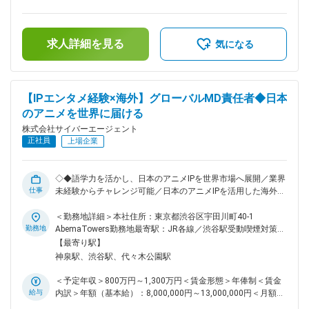
ケット分析および課題の抽出 ・広告主の課題解決に向けた企
月）超過した時間外労働の残業手当は追加支給＜月額＞
画立案、要件整理 ・社内（営業、クリエイティブ、番組制作
417,000円～670,000円（12分割）（一律手当を含む）＜昇給
等）および外部パートナーとの連携・交渉 ・案件の進行管
有無＞有＜残業手当＞有＜給与補足＞※経験・能力を考慮の
理、クオリティ管理、納品までの進捗管理 ・実施後の効果検
求人詳細を見る
上、当社規定により優遇します。※半期ごとの目標管理制度を
気になる
証、および次フェーズへの改善提案 ・営業担当への同行、プ
導入しており、評価に応じて年俸を見直します。■給与改定
レゼンテーション ■具体的な業務の流れ： 営業担当がフロン
（年2回）賃金はあくまでも目安の金額であり、選考を通じて
トに立つ案件に対し、プランナーとしてアサインされます。社
上下する可能性があります。月給(月額)は固定手当を含めた表
内のクリエイティブチームや制作陣とフラットに連携し、企画
記です。
【IPエンタメ経験×海外】グローバルMD責任者◆日本
の骨子作成から実際の制作ディレクション、放送後の振り返り
のアニメを世界に届ける
まで一気通貫で担当します。 基本的に任された領域について
は個人の裁量で判断・進行できる場面が多く、スピード感を持
株式会社サイバーエージェント
った意思決定が可能です。 ■ポジションの魅力： ・市場価値
正社員
上場企業
の向上: 大手ナショナルクライアントの案件が多く、社会に大
きなインパクトを与える規模の企画に携われます。 ・一気通
貫のスキルセット: 広告の企画～制作ディレクション～効果検
◇◆語学力を活かし、日本のアニメIPを世界市場へ展開／業界
証まで一気通貫で関わることで、制作経験とマーケティング経
仕事
未経験からチャレンジ可能／日本のアニメIPを活用した海外向
験の両方を高度に磨くことが可能です。 ・企画の自由度: オリ
け企画提案／海外出張は年４回程度を想定／ ■業務内容： ア
ジナルプロダクトが多彩であり、広告主の課題解決に向けて自
ジアのメーカーを中心に日本のアニメIPの提案を行い、ライセ
＜勤務地詳細＞本社住所：東京都渋谷区宇田川町40-1
由な発想でプランニングできる面白さがあります。 ※株式会社
ンシーとして活用いただけるように伴走いただく業務となりま
勤務地
AbemaTowers勤務地最寄駅：JR各線／渋谷駅受動喫煙対策：
AbemaTVへ在籍出向いただきます。 ■株式会社AbemaTVにつ
す。 アニメIPはサイバーエージェント所有のものもあれば、
屋内喫煙可能場所あり変更の範囲：会社の定める事業所（リモ
【最寄り駅】
いて テレビ朝日とサイバーエージェントの共同出資によって
日本の他メーカーのIPを提案するケースもございます。 具体
ートワーク含む）
神泉駅、渋谷駅、代々木公園駅
2016年に設立され、"新しい未来のテレビ"として幅広いジャン
的には、以下のような業務を適性をみてお任せいたします。
ルのコンテンツを視聴者に提供しています。 変更の範囲：会
・海外（主にアジア圏）でヒットに繋がりそうなアニメIPの発
＜予定年収＞800万円～1,300万円＜賃金形態＞年俸制＜賃金
社の定める業務
掘 ・ライセンシーと成り得る海外企業に対しての提案 ・ライ
給与
内訳＞年額（基本給）：8,000,000円～13,000,000円＜月額＞
センス契約を締結 ・契約企業とともにアニメIPを活用した商
666,666円～1,083,333円（12分割）＜昇給有無＞有＜残業手