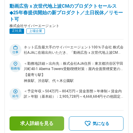
せるための施策です。 【福利厚生：家賃補助制度 2駅ルー
す。
動画広告ｘ次世代地上波CMのプロダクトセールス
ル・どこでもルール】 勤務オフィスの最寄駅から各線2駅圏内
◆25年春提供開始の新プロダクト／土日祝休／リモー
に住んでいる正社員に対し月3万円、5年以上勤続している正
ト可
社員に対してはどこに住んでいても月5万円の家賃補助を支給
します。 【部活動支援制度】 社員同士のコミュニケーション
株式会社サイバーエージェント
促進を目的に、部活動に対し補助金を支給。フットサル部、野
正社員
上場企業
球部、ランニング部、トレーニング部など多種多彩な部活があ
ります。 毎月末の表彰式、サイバーエージェントグループ全
社社員総会など、一体感を創る場を多数設けている活発な組織
ネット広告最大手のサイバーエージェント100％子会社 株式会
です。 変更の範囲：会社の定める業務
仕事
社AJAに在籍出向いただき、「動画広告ｘ次世代地上波CMの
プロダクトセールス」としてご参画いただきます。 ■業務内
容： 株式会社AJAは、これまでサイバーエージェントがメデ
＜勤務地詳細＞出向先：株式会社AJA住所：東京都渋谷区宇田
ィア運営において培ったノウハウと技術力を強みに、優良なメ
勤務地
川町40-1 Abema Towers受動喫煙対策：屋内全面禁煙変更の
ディアの収益向上支援および企業のあらゆるマーケティング課
範囲：会社の定める事業所（リモートワーク含む）
【最寄り駅】
題解決に向けて、最先端の広告プロダクトを開発・提供してい
神泉駅、渋谷駅、代々木公園駅
ます。 今回立ち上げる新プロダクトは、地上波テレビCMの運
用型バイイングとCM配信中の運用を実現するサービスです。
＜予定年収＞504万円～804万円＜賃金形態＞年俸制＜賃金内
◎地上波テレビCMの運用サービス「ミエルTV」
給与
訳＞年額（基本給）：2,905,728円～4,668,684円その他固定
https://www.cyberagent.co.jp/news/detail/id=31101 ■主な業
手当/月：17,261円～27,733円固定残業手当/月：157,595円～
務内容： ・広告代理店様や事業会社様のマーケティング部門
253,210円（固定残業時間80時間0分/月）超過した時間外労働
へ「運用型地上波CM」のプランニング/提案 ・振り返
の残業手当は追加支給＜月額＞417,000円～670,000円（12分
り/PDCA ・放送局とのメディア交渉/企画開発 事業責任者と密
割）（一律手当を含む）＜昇給有無＞有＜残業手当＞有＜給与
に連携する業務のため、事業戦略立案・プロダクト開発・PL
求人詳細を見る
補足＞※経験・能力を考慮の上、当社規定により優遇します。
気になる
管理などに関わる機会のある仕事です。 ■ポジションの魅力：
※半期ごとの目標管理制度を導入しており、評価に応じて年俸
・従来の地上波CMの常識を覆すプロダクトで、ゲームチェン