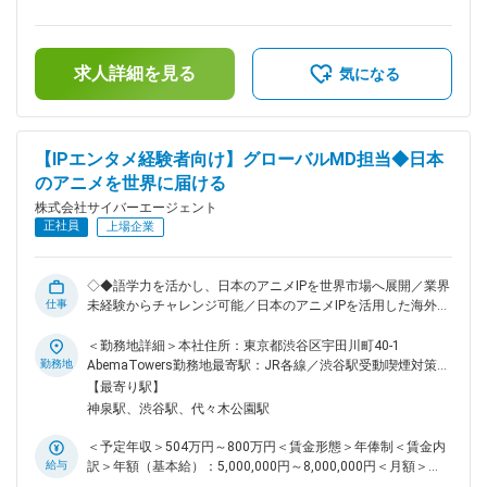
品企画・プロダクト開発 ・アニメIPを活用した催事の企画・
当＞有＜給与補足＞※現職考慮の上、経験・能力により当社規
実行 ■本ポジションの魅力： ・サイバーエージェントグルー
定により判断します。■給与改定（年2回）賃金はあくまでも
プでの多様なリソースを活用しながらアニメ事業の拡大に携わ
目安の金額であり、選考を通じて上下する可能性があります。
ることができます。 ・事業立ち上げ、事業拡大のフェーズに
求人詳細を見る
月給(月額)は固定手当を含めた表記です。
気になる
携わることができます。 ・業界未経験からアニメ事業にチャ
レンジが可能です。 ■アニメ事業本部がこれまで手掛けた作品
について： ◎2019年に、アニメ×ゲームIPとしてプロデュース
したTVアニメ『IDOLY PRIDE -アイドリープライド-』を世に出
【IPエンタメ経験者向け】グローバルMD担当◆日本
したところ沢山の反響をいただきました。 ◎昨年10月クール
のアニメを世界に届ける
に放送した『プラオレ！～PRIDE OF ORANGE～』は、アニ
メ・ゲーム化が前提のプロジェクトで企画開発からアニメ放送
株式会社サイバーエージェント
までに約5年ほどかかりましたが、今後は事業サイズも着実に
正社員
上場企業
大きくしていくべく、新規オリジナルIP開発と平行して、出資
タイトルのライセンスビジネス展開と、原作タイトルのアニメ
化も進めています。 ■会社概要： 当社サイバーエージェント
◇◆語学力を活かし、日本のアニメIPを世界市場へ展開／業界
は、アニメ領域に強みを持つABEMAに代表されるメディア事
仕事
未経験からチャレンジ可能／日本のアニメIPを活用した海外向
業やゲーム、広告事業等を多角的に行うデジタルに強みをもっ
け企画提案／海外出張は年４回程度を想定／ ■業務内容： ア
た総合エンターテインメント企業です。 直近ではアニメや縦
ジアのメーカーを中心に日本のアニメIPの提案を行い、ライセ
＜勤務地詳細＞本社住所：東京都渋谷区宇田川町40-1
読み漫画や実写ドラマ、2.5次元舞台といった分野にも事業領
ンシーとして活用いただけるように伴走いただく業務となりま
勤務地
AbemaTowers勤務地最寄駅：JR各線／渋谷駅受動喫煙対策：
域を広げ、全世界に感動と熱狂を届けるコンテンツ作りに力を
す。 アニメIPはサイバーエージェント所有のものもあれば、
屋内喫煙可能場所あり変更の範囲：会社の定める事業所（リモ
【最寄り駅】
入れております。 変更の範囲：会社の定める業務
日本の他メーカーのIPを提案するケースもございます。 具体
ートワーク含む）
神泉駅、渋谷駅、代々木公園駅
的には、以下のような業務を適性をみてお任せいたします。
・海外（主にアジア圏）でヒットに繋がりそうなアニメIPの発
＜予定年収＞504万円～800万円＜賃金形態＞年俸制＜賃金内
掘 ・ライセンシーと成り得る海外企業に対しての提案 ・ライ
給与
訳＞年額（基本給）：5,000,000円～8,000,000円＜月額＞
センス契約を締結 ・契約企業とともにアニメIPを活用した商
416,666円～666,666円（12分割）＜昇給有無＞有＜残業手当