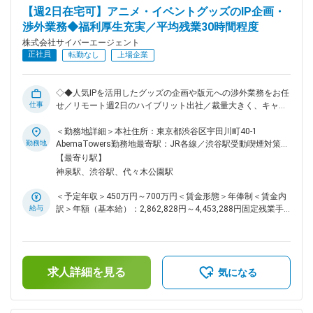
ます ・TVCMやデジタル広告を活用している顧客に対し、
あります。月給(月額)は固定手当を含めた表記です。
【週2日在宅可】アニメ・イベントグッズのIP企画・
ABEMA独自の新たな価値を提案・提供することが、この仕事
渉外業務◆福利厚生充実／平均残業30時間程度
の大きな醍醐味です。 ABEMA広告事業、案件事例などは以下
のリンクをご参照ください。 ※VISIONS：
株式会社サイバーエージェント
https://times.abema.tv/visions ※ABEMA Ads：
正社員
転勤なし
上場企業
https://ad.abematv.co.jp/ ■配属先： 以下のいずれかの部署と
なる可能性があります。 ・ABEMAの広告収益最大化を担う
Business Development本部 ・ABEMAをはじめとする複数の
◇◆人気IPを活用したグッズの企画や版元への渉外業務をお任
OTT/CTVメディアと提携し、デジタル広告プロダクトの開
仕事
せ／リモート週2日のハイブリット出社／裁量大きく、キャリ
発・提供を行う株式会社AJA ■目指せるキャリアパス リーダー
アアップできる環境／福利厚生制度充実◎◇◆ ■業務概要： 人
やマネジメントへのキャリアはもちろんのこと、本ポジション
気IPを活用した商品をはじめとする様々なアニメグッズ、イベ
＜勤務地詳細＞本社住所：東京都渋谷区宇田川町40-1
で培った知識や経験をもとにABEMAのマーケティング部署へ
ントグッズの企画や版元への営業をお任せいたします。Z世代
勤務地
AbemaTowers勤務地最寄駅：JR各線／渋谷駅受動喫煙対策：
のキャリアパスもございます。大型キャンペーンなど、あらゆ
に人気のIPをはじめとする人気キャラクターグッズに携わって
屋内喫煙可能場所あり変更の範囲：会社の定める事業所（リモ
【最寄り駅】
るプロモーションマーケティング戦略に精通することができま
いただきます。 一気通貫に幅広く業務に携わっていただくこ
ートワーク含む）
神泉駅、渋谷駅、代々木公園駅
す。 変更の範囲：会社の定める業務
とが可能です。 ■具体的な業務： ◇IPの玩具菓子や雑貨、興行
イベントのグッズの開発・企画 ◇版元営業、プロジェクトマネ
＜予定年収＞450万円～700万円＜賃金形態＞年俸制＜賃金内
ージャー業務 ◇書き下ろしイラストのディレクション、商品内
給与
訳＞年額（基本給）：2,862,828円～4,453,288円固定残業手
容の決定 ◇マーケティングや流通戦略、予算管理 等 ■当社に
当/月：136,431円～212,226円（固定残業時間80時間0分/
ついて： 【働き方について：リモデイ制度】 当社では、2020
月）超過した時間外労働の残業手当は追加支給＜月額＞
年6月より全従業員を対象に特定の曜日はリモートワークとす
375,000円～583,333円（12分割）（一律手当を含む）＜昇給
る「リモデイ」の運用を開始し、オフィス出勤とリモートワー
有無＞有＜残業手当＞有＜給与補足＞※経験・能力を考慮の
クを併用するハイブリッド型の働き方を取り入れています。移
求人詳細を見る
上、当社規定により優遇します。※半期ごとの目標管理制度を
気になる
動を伴う社内会議や、大人数の会議は効率の良いビデオ会議に
導入しており、評価に応じて年俸を見直します。■給与改定：
変更する、従業員が心身をリフレッシュする機会を増やすなど
年2回賃金はあくまでも目安の金額であり、選考を通じて上下
リモートワークの利点と、チームワークや活気の良さを両立さ
する可能性があります。月給(月額)は固定手当を含めた表記で