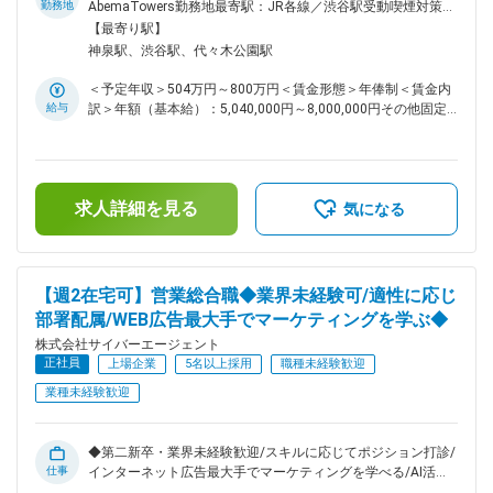
外番組販売やライセンスビジネスにおける実績が増加してお
勤務地
AbemaTowers勤務地最寄駅：JR各線／渋谷駅受動喫煙対策：
り、この分野をグループをあげて注力いたします。 ■業務内
屋内喫煙可能場所あり変更の範囲：会社の定める事業所（リモ
【最寄り駅】
容： ・ライセンスビジネスの企画立案・戦略立案 ・アニメ作
ートワーク含む）
神泉駅、渋谷駅、代々木公園駅
品のライセンス営業・タイアップ営業 ・監修業務 ・製作委員
会業務 等 ■関連記事： ●サイバーエージェント × エンタメに
＜予定年収＞504万円～800万円＜賃金形態＞年俸制＜賃金内
ついて https://www.cyberagent.co.jp/way/list/detail/id=28674
給与
訳＞年額（基本給）：5,040,000円～8,000,000円その他固定
●アニメ＆IP事業本部関連インタビュー
手当/月：175,692円～275,103円＜月額＞595,692円～
https://prtimes.jp/main/html/searchrlp/company_id/155471
941,769円（12分割）＜昇給有無＞有＜残業手当＞有＜給与補
■当ポジションの魅力： ABEMAに代表されるメディア事業・
足＞※現職考慮の上、経験・能力により当社規定により判断し
モバイルゲーム・イベント事業・グッズ事業等多角的なコンテ
ます。■給与改定（年2回）賃金はあくまでも目安の金額であ
ンツ展開が可能な素地があり、これまでにない新しいアニメ作
求人詳細を見る
り、選考を通じて上下する可能性があります。月給(月額)は固
気になる
りができる舞台があるとも自負しております。 ■採用背景＆当
定手当を含めた表記です。
事業部について： 近年、日本のアニメが全世界に広がり新し
いファンを次々と獲得している中で、日本のもつ質の高いコン
テンツ力のポテンシャルは大きく、サイバーエージェントグル
【週2在宅可】営業総合職◆業界未経験可/適性に応じ
ープとしても新しいデジタルの力で、そのポテンシャルの最大
部署配属/WEB広告最大手でマーケティングを学ぶ◆
化を目指しております。 数年前よりアニメ製作領域には参入
しておりますが、今後より多くのステークホルダーの皆様のご
株式会社サイバーエージェント
協力の下、全世界に感動と熱狂を届けるアニメコンテンツを作
正社員
上場企業
5名以上採用
職種未経験歓迎
るべく体制を強化したいと考えております。 ■社内環境／制
業種未経験歓迎
度： ・表彰制度…月に1度、素晴らしい功績をあげたエンジニ
アやプロジェクトに対して全社表彰しています。 ・活発な勉
強会…スマートフォン業界のキーパーソンをゲスト講師として
◆第二新卒・業界未経験歓迎/スキルに応じてポジション打診/
お招きし、社内勉強会を定期開催。そのほか統計学専門のコミ
仕事
インターネット広告最大手でマーケティングを学べる/AI活用
ュニティなど、サイバーエージェントグループを横断したエン
により企画業務に集中できる◆ ＼サイバーエージェントの営業