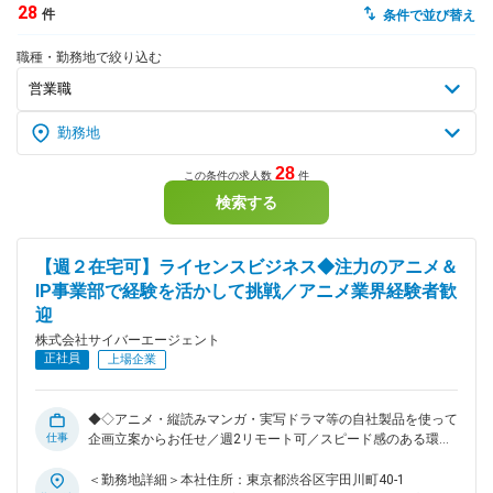
28
件
条件で並び替え
dodaチャットサポート
職種・勤務地で絞り込む
対応時間：10:00～22:00(日曜・年末年始を除く)
自動案内は24時間365日対応
転職の「モヤモヤ」、一人で悩まず
気軽に相談してみませんか？
dodaの使い方は？
今の仕事を続けるべき？
28
この条件の求人数
件
検索する
ヘルプ
サイトマップ
【週２在宅可】ライセンスビジネス◆注力のアニメ＆
IP事業部で経験を活かして挑戦／アニメ業界経験者歓
迎
株式会社サイバーエージェント
正社員
上場企業
◆◇アニメ・縦読みマンガ・実写ドラマ等の自社製品を使って
仕事
企画立案からお任せ／週2リモート可／スピード感のある環境
で業務に従事／様々な事業展開／福利厚生制度充実◎◆◇ ■業
務概要： 近年では自社で製作したアニメや実写番組などの海
＜勤務地詳細＞本社住所：東京都渋谷区宇田川町40-1