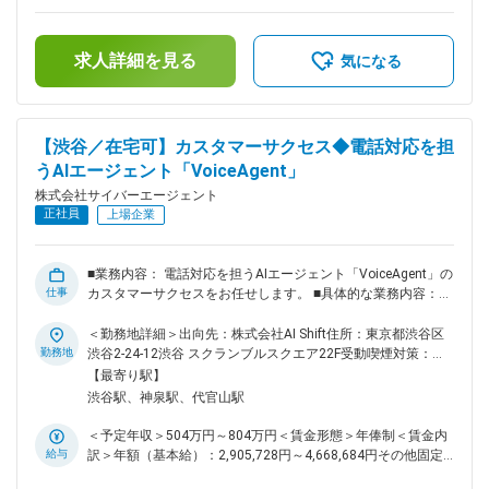
253,210円（固定残業時間80時間0分/月）超過した時間外労働
や販売チャネルを一緒に設計していくため、「市場をつくる
の残業手当は追加支給＜月額＞417,000円～670,000円（12分
側」に立てるポジションです。 ◎圧倒的なスケールのインパ
割）（一律手当を含む）＜昇給有無＞有＜残業手当＞有＜給与
クトを生み出せる 直販営業と異なり、アライアンスを通じた
求人詳細を見る
補足＞※給与は経験、能力、スキル等を考慮し、当社規定によ
気になる
ビジネスは「掛け算」で広がります。一社のパートナーを通じ
り決定します。※半期ごとの目標管理制度を導入しており、評
て、数十・数百の企業へAIの価値を届けることができるので、
価に応じて年俸を見直します。※その他固定手当：深夜固定残
自分の動きが会社全体の成長に直結する、手応えの大きな仕事
業手当46時間分。超過分は別途支給します。■給与改定（年2
です。 ◎サイバーエージェントの技術／営業アセット×クラウ
回）賃金はあくまでも目安の金額であり、選考を通じて上下す
【渋谷／在宅可】カスタマーサクセス◆電話対応を担
ドベンダー連携で、大型案件に勝ち筋を作れる サイバーエー
る可能性があります。月給(月額)は固定手当を含めた表記で
うAIエージェント「VoiceAgent」
ジェントグループの強固な技術基盤・営業ネットワーク、そし
す。
て主要クラウドベンダーとの連携により、大規模エンタープラ
株式会社サイバーエージェント
イズ案件においても競合優位性を持って挑めます。 ◎営業×事
正社員
上場企業
業開発×プロダクト理解が融合した、希少なスキルセットが磨
ける 契約交渉、マーケティング連携、プロダクトの深い理
解、社内外のステークホルダー調整など、多面的なケイパビリ
■業務内容： 電話対応を担うAIエージェント「VoiceAgent」の
ティが求められます。 中長期的なキャリアパスとして、事業
仕事
カスタマーサクセスをお任せします。 ■具体的な業務内容：
開発・PdM・海外事業担当など様々な選択肢が広がる環境で
・VoiceAgentリリースまでのオンボーディング対応（WBS作
す。 ■出向先情報： 株式会社AI Shiftへ在籍出向となります。
成／スケジュール管理／その他顧客対応） ・リリース後のサ
＜勤務地詳細＞出向先：株式会社AI Shift住所：東京都渋谷区
出向先企業：株式会社AI Shift 勤務地（本社）：東京都渋谷区
ポート業務（レポート作成／定例会実施） ・追加の提案など
勤務地
渋谷2-24-12渋谷 スクランブルスクエア22F受動喫煙対策：屋
渋谷2-24-12渋谷スクランブルスクエア22F ▼会社HP
■ポジションの魅力： ・専属のAIチームやプロダクト開発チー
内全面禁煙変更の範囲：会社の定める事業所（リモートワーク
【最寄り駅】
https://www.ai-shift.co.jp/ ▼公式note
ムと顧客課題の解決を推進できる ・最新の生成AI・音声対話
含む）
渋谷駅、神泉駅、代官山駅
https://note.com/ai_shift 変更の範囲：会社の定める業務
技術に触れながら課題解決できる ・少数チームのため、自分
で考えて提案、実行ができる大きな裁量のある環境 ■組織につ
＜予定年収＞504万円～804万円＜賃金形態＞年俸制＜賃金内
いて： ・従業員数：75名 ・平均年齢：29歳 ・中途：約55%、
給与
訳＞年額（基本給）：2,905,728円～4,668,684円その他固定
新卒：約45% ・男性：約80%、女性：約20% ■歓迎条件：別枠
手当/月：17,261円～27,733円固定残業手当/月：157,595円～