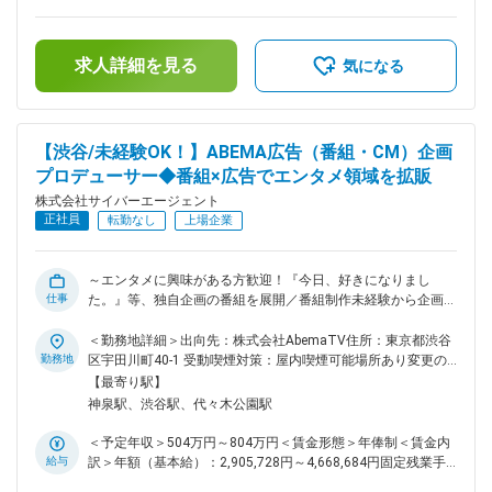
記載の必須条件と併せて下記に該当する方を歓迎 ・SaaS／IT
253,210円（固定残業時間80時間0分/月）超過した時間外労働
サービス企業でのカスタマーサクセスまたはアカウントマネジ
の残業手当は追加支給＜月額＞417,000円～670,000円（12分
メント経験 ・既存顧客営業経験（アップセル・クロスセル提
割）（一律手当を含む）＜昇給有無＞有＜残業手当＞有＜給与
案、追加受注獲得の実績） ・大手顧客を対象にした営業／プ
求人詳細を見る
補足＞※給与は経験、能力、スキル等を考慮し、当社規定によ
気になる
ロジェクト推進／アカウント対応経験 ・データ分析やレポー
り決定します。※半期ごとの目標管理制度を導入しており、評
ト作成に関する条件（Excel関数、BIツールなど） ・コンタク
価に応じて年俸を見直します。※その他固定手当：深夜固定残
トセンター／音声認識／IVRなどのドメイン知識 ■出向先情
業手当46時間分。超過分は別途支給します。■給与改定（年2
報： 株式会社AI Shiftへ在籍出向となります。 出向先企業：株
回）賃金はあくまでも目安の金額であり、選考を通じて上下す
【渋谷/未経験OK！】ABEMA広告（番組・CM）企画
式会社AI Shift 勤務地（本社）：東京都渋谷区渋谷2-24-12渋谷
る可能性があります。月給(月額)は固定手当を含めた表記で
プロデューサー◆番組×広告でエンタメ領域を拡販
スクランブルスクエア22F ▼会社HP https://www.ai-
す。
shift.co.jp/ ▼公式note https://note.com/ai_shift 変更の範囲：
株式会社サイバーエージェント
会社の定める業務
正社員
転勤なし
上場企業
～エンタメに興味がある方歓迎！『今日、好きになりまし
仕事
た。』等、独自企画の番組を展開／番組制作未経験から企画に
関われる◎／ABEMAは、2026年で開局10周年を迎える、大事
なフェーズ／CM、タイアップ企画、一社提供番組といった多
＜勤務地詳細＞出向先：株式会社AbemaTV住所：東京都渋谷
彩な広告プロダクトを活用したソリューション提案・実行を担
勤務地
区宇田川町40-1 受動喫煙対策：屋内喫煙可能場所あり変更の
う～ ■業務内容 「ABEMA」の広告主や代理店の課題や要望に
範囲：会社の定める事業所（リモートワーク含む）
【最寄り駅】
対して、CM、タイアップ企画、一社提供番組といった多彩な
神泉駅、渋谷駅、代々木公園駅
広告プロダクトを活用したソリューション提案・実行を担いま
す。番組制作部門と連携しながら、企画・広告提案に関わるこ
＜予定年収＞504万円～804万円＜賃金形態＞年俸制＜賃金内
とが出来ます。コンテンツ作りから一気通貫して担えるポジシ
給与
訳＞年額（基本給）：2,905,728円～4,668,684円固定残業手
ョンです。 ■具体的な業務内容： ・顧客ニーズの調査・マー
当/月：174,856円～280,943円（固定残業時間80時間0分/