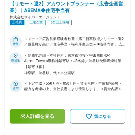
年。新たなファン層獲得やグローバル拡大を目指し、IPへの妥
【リモート週2】アカウントプランナー（広告企画営
協のない愛で創り上げた周年リアルイベントを渋谷で開催
業）｜ABEMA◆住宅手当有
https://www.cyberagent-adagency.com/works/861/ 変更の範
囲：会社の定める業務
株式会社サイバーエージェント
正社員
上場企業
5名以上採用
～メディア広告営業経験者歓迎／第二新卒歓迎／リモート週2
仕事
／裁量権が高い／住宅手当・福利厚生充実～ ■職務内容： 広
告代理店および企業に対し、自社メディアの広告営業および商
品開発を担当していただきます。 広告主のマーケティング課
＜勤務地詳細＞本社住所：東京都渋谷区宇田川町40-1
題を解決するために、広告主のニーズやリクエストを取り入れ
勤務地
AbemaTowers勤務地最寄駅：JR各線／渋谷駅受動喫煙対策：
ながら、広告商品開発にも積極的に関わっていただきます。 ■
屋内喫煙可能場所あり変更の範囲：会社の定める事業所（リモ
【最寄り駅】
業務詳細 ・広告主および広告代理店に対する、自社プロダク
ートワーク含む）
神泉駅、渋谷駅、代々木公園駅
トを活用した企画・コンサルティング営業 ・スポンサー番組
やタイアップ番組の企画制作 ・Webマーケティングプランの
＜予定年収＞550万円～850万円＜賃金形態＞年俸制※経験・
構築、提案、パフォーマンス最適化 ・広告運用後のレビュー
給与
能力を考慮の上、当社規定により優遇します。＜賃金内訳＞年
やフィードバックを行うコンサルティング営業 ・ビジネスパ
額（基本給）：2,880,000円～4,780,000円固定残業手当/月：
ートナー（広告代理店）との関係構築および販路拡大 ■ポジシ
180,000円～280,000円（固定残業時間80時間0分/月）超過し
ョンの魅力： ・広告プロダクトの営業に留まらず、広告主の
た時間外労働の残業手当は追加支給＜月額＞420,000円～
課題を解決し、かつ視聴者にも楽しんでもらえる提案を、自由
678,333円（12分割）（一律手当を含む）＜昇給有無＞有＜残
な発想のもと行うことができます。 ・ABEMAにおける企画や
求人詳細を見る
業手当＞有＜給与補足＞※経験・能力を考慮の上、当社規定に
気になる
広告配信手法を提案できます ・提案内容も多岐にわたり、
より優遇します。※半期ごとの目標管理制度を導入しており、
ABEMAオリジナルCMや既存番組とのタイアップ、広告主専用
評価に応じて年俸を見直します。■給与改定（年2回）賃金は
の1社提供番組の企画・制作など、さまざまな形式で展開でき
あくまでも目安の金額であり、選考を通じて上下する可能性が