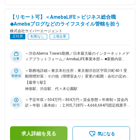
実行する ■チームの文化 ◎フラットでオープン：役職や年次に
（年2回）賃金はあくまでも目安の金額であり、選考を通じて
関係なく意見交換が活発な環境 ◎挑戦を歓迎：若手から裁量
上下する可能性があります。月給(月額)は固定手当を含めた表
を持ち、スピード感をもって施策に取り組める環境です ◎互
記です。
【リモート可】＜AmebaLIFE＞ビジネス総合職
いにリスペクト：営業・エンジニア・クリエイターなどそれぞ
◆Amebaブログなどのライフスタイル管轄を担う
れが多様な専門性を活かしながら事業を推進していきます。 ■
環境・イベント ◎勤務体制：週2日リモート（調整可能） ◎オ
株式会社サイバーエージェント
フィス：渋谷・Abema Towers勤務。カフェやリフレッシュス
正社員
転勤なし
上場企業
ペースあり ◎制度：半期ごとの評価、キャリアチャレンジ制
度、新規事業提案制度など成長を支える仕組みが充実 ■Ameba
独自の広告プロダクト： ブロガーコンテンツを核に、フルフ
～渋谷Abema Towers勤務／日本最大級のインターネットメデ
ァネルで展開しています。 ナショナルクライアントから成長
仕事
ィアプラットフォーム／AmebaLIFE事業本部～ ■業務内容
中企業まで幅広いお客様にご活用いただいています。 ブロガ
AmebaLIFE事業本部/ライフスタイル管轄 は、日々の暮らしに
ータイアップ広告／編集タイアップ広告／ディスプレイ広告／
寄り添い、人々の安心や笑顔につながる体験を提供することを
＜勤務地詳細＞東京本社住所：東京都渋谷区宇田川町40-1 受
アフィリエイト広告／【new】AIマーケティング広告：AIによ
目指しています。 ■配属部署： ・Amebaブログ ・Ameba塾探
勤務地
動喫煙対策：その他（喫煙室あり）変更の範囲：会社の定める
るゼロクリック検索時代にブランド形成・獲得を増やすプロダ
し/Ameba学校探し ・Amebaチョイス ・ドットマネー/ドット
事業所（リモートワーク含む）
【最寄り駅】
クト／【new】リテール・販促：オンライン・オフラインの購
ギフト ・マネ会/ドットマガジン ・ピグパーティ/ピグ新規 ※
神泉駅、渋谷駅、代々木公園駅
買を動かすプロダクト 変更の範囲：会社の定める業務
これらの事業・サービスに関わるすべての職種が配属対象とな
り、本人の志向・スキルなどをもとに決定いたします。 ■配属
＜予定年収＞504万円～804万円＜賃金形態＞年俸制＜賃金内
ポジション： ・事業責任者候補 ・プロデューサー/プランナー
給与
訳＞年額（基本給）：2,905,728円～4,668,684円固定残業手
・PM ・セールス ・マーケター ・BizDev ・SEOコンサル ・編
当/月：174,856円～280,943円（固定残業時間80時間0分/
集 事業フェーズやマーケット変化に応じて、戦略設計～実
月）超過した時間外労働の残業手当は追加支給＜月額＞
行推進～分析～改善までを一気通貫で担うポジションです。
417,000円～670,000円（12分割）（一律手当を含む）＜昇給
既存サービスのグロースだけでなく、新規立ち上げや横断プロ
有無＞有＜残業手当＞有＜給与補足＞※経験・能力を考慮の
ジェクトにも携われる環境です。 ■チームの文化 ◎フラットで
求人詳細を見る
上、当社規定により優遇します。※半期ごとの目標管理制度を
気になる
オープン：役職や年次に関係なく意見交換が活発な環境 ◎挑
導入しており、評価に応じて年俸を見直します。■給与改定