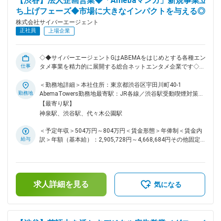
【渋谷】法人企画営業◆「Amebaマンガ」新規事業立
https://times.abema.tv/visions ※ABEMA Ads：
ち上げフェーズ◆市場に大きなインパクトを与える◎
https://ad.abematv.co.jp/ ■配属先 約80名ほどの組織で、若手
～ベテランまで年次は様々、中途社員が多いのも特徴の一つで
株式会社サイバーエージェント
す。（内、営業局は約30名） ■目指せるキャリアパス リーダ
正社員
上場企業
ーやマネジメントへのキャリアはもちろんのこと、本ポジショ
ンで培った知識や経験をもとにABEMAのマーケティング部署
へのキャリアパスもございます。大型キャンペーンなど、あら
◇◆サイバーエージェントGはABEMAをはじめとする各種エン
ゆるプロモーションマーケティング戦略に精通することができ
仕事
タメ事業を精力的に展開する総合ネットエンタメ企業です◇◆
ます。 ■メディア事業部について 当部は2004年にブログを中
■概要： ・「Amebaマンガ」を軸としたマンガプラットフォー
心とした「Ameba」をリリース。その後、新しい未来のテレ
ム事業を展開しています。 ・現在は、同社が手がける動画配
＜勤務地詳細＞本社住所：東京都渋谷区宇田川町40-1
ビ「ABEMA」を開局し音楽ストリーミングサービス「AWA」
信プラットフォーム「ABEMA」との連携を強化し、ユーザー
勤務地
AbemaTowers勤務地最寄駅：JR各線／渋谷駅受動喫煙対策：
や、LDHのコンテンツを楽しめる「CL」、競輪を“若者が楽し
体験と事業価値の最大化を目指しています。 ・このプロジェ
屋内喫煙可能場所あり変更の範囲：会社の定める事業所（リモ
【最寄り駅】
めるエンタメ“「WINTICKET」などインターネット産業の変化
クト立ち上げに向けて、出版社など外部ステークホルダーとの
ートワーク含む）
神泉駅、渋谷駅、代々木公園駅
にあわせて様々なメディアサービスを提供。 変更の範囲：本
渉外を専任で担っていただける即戦力の営業担当を増員募集い
文参照
たします。 ■業務内容： 出版社・電子取次とのリレーション
＜予定年収＞504万円～804万円＜賃金形態＞年俸制＜賃金内
を深め、原作の企画立案・交渉を担当いただきます。 ◎企画
給与
訳＞年額（基本給）：2,905,728円～4,668,684円その他固定
立案・交渉：出版社や電子取次に対し、アニメ化作品を中心し
手当/月：17,261円～27,733円固定残業手当/月：157,595円～
た『原作キャンペーン』の実施許諾 グループ全体の事業成長
253,210円（固定残業時間80時間0分/月）超過した時間外労働
のための「仕入れ交渉」がメインです ◎リレーション構築・
の残業手当は追加支給＜月額＞417,000円～670,000円（12分
ステークホルダー調整：電子取次、出版社など、プロジェクト
割）（一律手当を含む）＜昇給有無＞有＜残業手当＞有＜給与
ごと関係者と密に連携し企画実現への推進を行っていただきま
求人詳細を見る
補足＞※給与は経験、能力、スキル等を考慮し、当社規定によ
気になる
す。 ◎プロジェクトマネジメント：ABEMA、編成、開発など
り決定します。※半期ごとの目標管理制度を導入しており、評
の社内関係部署と密に連携し、プロジェクトをリードしていた
価に応じて年俸を見直します。※その他固定手当：深夜固定残
だきます。 ◎市場・競合分析およびプランニング（中長
業手当46時間分。超過分は別途支給します。■給与改定（年2
期）：競合他社や出版社、市場動向の徹底したリサーチ・分析
回）賃金はあくまでも目安の金額であり、選考を通じて上下す