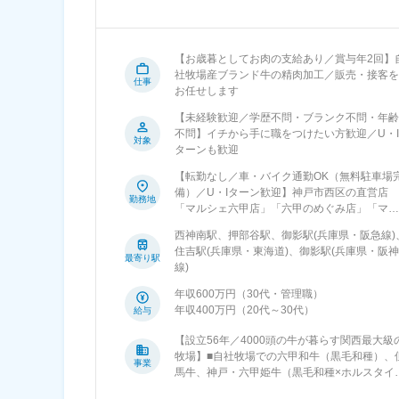
【お歳暮としてお肉の支給あり／賞与年2回】
社牧場産ブランド牛の精肉加工／販売・接客を
仕事
お任せします
【未経験歓迎／学歴不問・ブランク不問・年齢
不問】イチから手に職をつけたい方歓迎／U・I
対象
ターンも歓迎
【転勤なし／車・バイク通勤OK（無料駐車場
備）／U・Iターン歓迎】神戸市西区の直営店
勤務地
「マルシェ六甲店」「六甲のめぐみ店」「マチ
マルシェ御影店」のいずれかでの勤務です。■
西神南駅、押部谷駅、御影駅(兵庫県・阪急線)
ルシェ六甲店兵庫県神戸市西区櫨谷町寺谷334
住吉駅(兵庫県・東海道)、御影駅(兵庫県・阪神
1 マルシェ六甲内最寄り駅：神戸市営地下鉄
最寄り駅
線)
神・山手線「西神南駅」「西神中央駅」■六甲
めぐみ店兵庫県神戸市西区押部谷町高和性海寺
年収600万円（30代・管理職）
山1557-1 ★改修してキレイに生まれ変わり
年収400万円（20代～30代）
給与
した！最寄り駅：神戸市営地下鉄西神・山手線
「西神中央駅」■マチマルシェ御影店兵庫県神
【設立56年／4000頭の牛が暮らす関西最大級
市東灘区御影郡家1-14-8最寄り駅：阪急電鉄神
牧場】■自社牧場での六甲和牛（黒毛和種）、
事業
戸本線「御影駅」※受動喫煙対策：あり※マチ
馬牛、神戸・六甲姫牛（黒毛和種×ホルスタイ
ルシェ御影店のみ、自動車通勤不可（バイク・
種）の飼育■直営店でのブランド牛の販売■オ