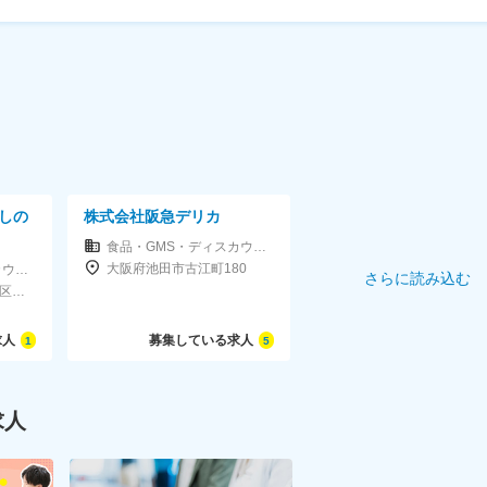
しの
株式会社阪急デリカ
食品・GMS・ディスカウントストア
大阪府池田市古江町180
食品・GMS・ディスカウントストア
さらに読み込む
埼玉県さいたま市中央区下落合1050-2 与野太平ビル3F
求人
募集している求人
1
5
求人