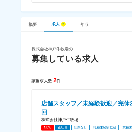
求人
概要
年収
株式会社神戸牛牧場の
募集している求人
2
該当求人数
件
店舗スタッフ／未経験歓迎／完休
回
株式会社神戸牛牧場
NEW
正社員
転勤なし
職種未経験歓迎
業種