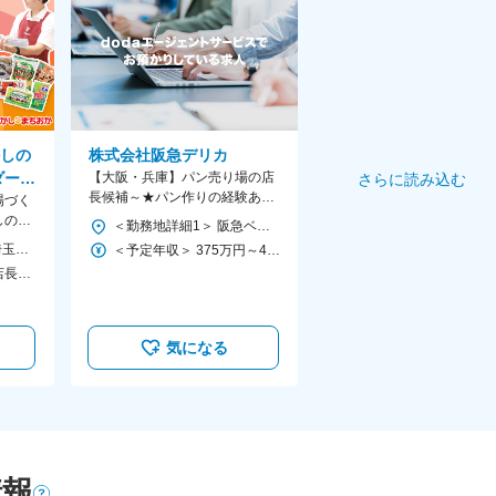
しの
株式会社阪急デリカ
ダード
【大阪・兵庫】パン売り場の店
さらに読み込む
長候補～★パン作りの経験ある
場づく
方歓迎／深夜勤務なし／年休
しのま
＜勤務地詳細1＞ 阪急ベーカリー 光明池店 住所：大阪府堺市南区新檜尾台２丁１－１ 受動喫煙対策：屋内全面禁煙 ＜勤務地詳細2＞ 阪急ベーカリー あまがさき阪神店 住所：兵庫県尼崎市潮江１丁目３－１ 勤務地最寄駅：尼崎駅 受動喫煙対策：屋内全面禁煙 ＜勤務地詳細3＞ 阪急ベーカリー＆カフェ アスピア明石店 住所：兵庫県明石市東仲ノ町６－6番1号 勤務地最寄駅：明石駅 受動喫煙対策：屋内全面禁煙 変更の範囲：会社の定める事業所
113日～
務な
東京都・神奈川県・埼玉県・千葉県・茨城県、栃木県、静岡県、愛知県、三重県、大阪府、京都府、奈良県、兵庫県、岐阜県、滋賀県にある直営店『おかしのまちおか』のいずれかに配属 ★ぜひ「勤務地一覧」もご覧ください。 ★詳細な店舗情報はHPよりご確認ください！（当社コーポレートサイト） https://www.machioka.co.jp/ ※配属店舗の異動は通勤可能な範囲で行います。 異動時は事前に打診の上で実施します。 ※受動喫煙対策：あり
＜予定年収＞ 375万円～450万円 ＜賃金形態＞ 月給制 ※年齢、経験、能力を考慮し決定します。※時間外手当は別途支給 ＜賃金内訳＞ 月額（基本給）：250,000円～321,400円 ＜月給＞ 250,000円～321,400円 ＜昇給有無＞ 有 ＜残業手当＞ 有 ＜給与補足＞ 予定年収はあくまでも目安の金額であり、選考を通じて上下する可能性があります。 ■賞与：年2回（6月／12月） ■昇給：あり（年2回の評価による) 賃金はあくまでも目安の金額であり、選考を通じて上下する可能性があります。 月給(月額)は固定手当を含めた表記です。
年収430万円／25歳 店長職／入社2年
気になる
情報