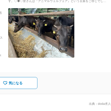
す。◇◆◇皆さんは『アニマルウェルフェア』という言葉をご存じでしょう
か？動物が生まれてからその命を終えるまで、ストレスなく健康で快適な
環境で暮らせるように配慮する。それが畜産業界でも変わらない『アニマ
西
ルウェルフェア』の基本です。【牛は、私たちのお腹を満たしてくれま
す】【牛は、農作物を豊かに実らせてくれます】【牛は、地域のつながり
牧
を深めてくれます】牛たちが毎日安心してエサを食べ、ゆっくり眠れるよ
性
うに。恵みをもたらしてくれる牛への尊敬と感謝の気持ちから、神戸牛牧
場では『アニマルウェルフェア』の考え方を大切に牛を育てています。
「昨日ちょっと元気なかったけど今日は大丈夫かな」「どこか怪我をした
※ス
りしていないかな」一人ひとりがそうした思いで日々牛と向き合っていく
1
ことで、関西最大級の牧場へと成長してきた私たち。あなたも私たちと一
緒に、牛を育ててみませんか？
）
ェ
気になる
出典：doda求