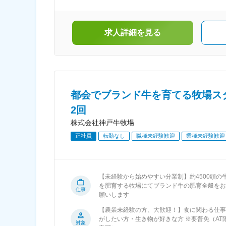
自転車通勤はOK）
ラインショップの運営
求人詳細を見る
都会でブランド牛を育てる牧場ス
2回
株式会社神戸牛牧場
正社員
転勤なし
職種未経験歓迎
業種未経験歓迎
【未経験から始めやすい分業制】約4500頭の
を肥育する牧場にてブランド牛の肥育全般をお
仕事
願いします
【農業未経験の方、大歓迎！】食に関わる仕事
がしたい方・生き物が好きな方 ※要普免（AT
対象