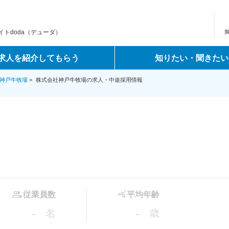
トdoda（デューダ）
求人を紹介してもらう
知りたい・聞きたい
神戸牛牧場
>
株式会社神戸牛牧場の求人・中途採用情報
従業員数
平均年齢
名
歳
-
-