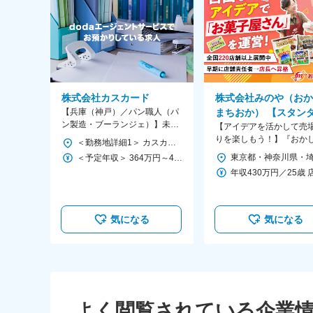
株式会社カスカード
株式会社みのや（おか
【兵庫（神戸）／パン職人（パ
まちおか） 【スタン
ン製造・ブーランジェ）】未経
市場】
【アイデアを活かして売
験OK/創業60年超/定着率94％以
りを楽しもう！】『おか
＜勤務地詳細1＞ カスカード（西宮北口工場） 住所：兵庫県西宮市深津町6番58号 勤務地最寄駅：阪急神戸線／西宮北口駅 受動喫煙対策：敷地内全面禁煙 ＜勤務地詳細2＞ カスカード（さんプラザ本店） 住所：兵庫県神戸市中央区三宮町１丁目８ さんプラザ内 勤務地最寄駅：三ノ宮駅 受動喫煙対策：敷地内全面禁煙 ＜勤務地詳細3＞ 五穀七福（名谷店） 住所：兵庫県神戸市須磨区中落合2丁目2-1 須磨パティオ 勤務地最寄駅：神戸市営地下鉄線／名谷駅 受動喫煙対策：敷地内全面禁煙 変更の範囲：会社の定める事業所
上
ちおか』の接客や販売業
＜予定年収＞ 364万円～490万円 ＜賃金形態＞ 月給制 ※月35～45時間分のみなし残業手当（5万3千円～8万7千円）含む ＜賃金内訳＞ 月額（基本給）：207,000円～263,000円 固定残業手当/月：53,000円～87,000円（固定残業時間35時間0分/月） 超過した時間外労働の残業手当は追加支給 ＜月給＞ 260,000円～350,000円（一律手当を含む） ＜昇給有無＞ 有 ＜残業手当＞ 有 ＜給与補足＞ ＜学校卒業より3年以内＞ 月給25万円～30万円+賞与 月給には30～40時間分のみなし残業手当（4万5,000円～6万8,000円）含む ●給与欄補足 年齢や経験によって、上記の幅内にて固定残業代の相当時間や金額が異なる 超過分は、別途支給 年齢や経験を考慮し、当社規程により決定 賃金はあくまでも目安の金額であり、選考を通じて上下する可能性があります。 月給(月額)は固定手当を含めた表記です。
ど、店舗運営業務
気になる
気になる
よく閲覧されている企業