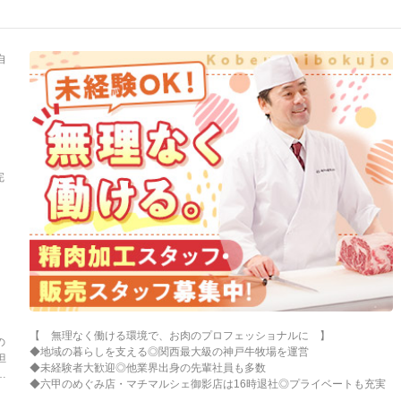
自
完
マ
、
-
西
の
ま
【 無理なく働ける環境で、お肉のプロフェッショナルに 】
戸
の
◆地域の暮らしを支える◎関西最大級の神戸牛牧場を運営
但
◆未経験者大歓迎◎他業界出身の先輩社員も多数
マ
ン
◆六甲のめぐみ店・マチマルシェ御影店は16時退社◎プライベートも充実
ン