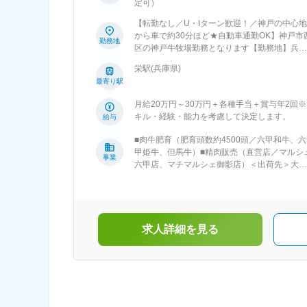
定可）
【転勤なし／U・Iターン歓迎！／神戸の中心地
から車で約30分ほど★自動車通勤OK】神戸市
勤務地
区の神戸牛牧場勤務となります【勤務地】兵庫
県神戸市西区櫨谷町寺谷1242-60＜アクセス＞
栄駅(兵庫県)
場は神戸市の中心から車で約30分程度。利便
最寄り駅
の高い都会に住みながら農業ができます。【都
会に住みながら農業ができる！】おしゃれな街
月給20万円～30万円＋各種手当＋賞与年2回
並みで山と海に囲まれた神戸市は都会と自然の
キル・経験・能力を考慮して決定します。
給与
いいとこどり！共働き子育てしやすい街、全国
位にも選ばれています！（日本経済新聞社調べ
■肉牛肥育（肥育頭数約4500頭／六甲和牛、六
／2024年）※受動喫煙対策：あり（屋内禁煙
甲姫牛、但馬牛）■精肉販売（直営店／マルシ
事業
六甲店、マチマルシェ御影店）＜出荷先＞大阪
市食肉市場神戸中央卸売市場西部市場加古川食
肉地方卸売市場姫路市食肉地方卸売市場全国畜
産農業協同組合連合会全農ミートフーズ
求人詳細を見る