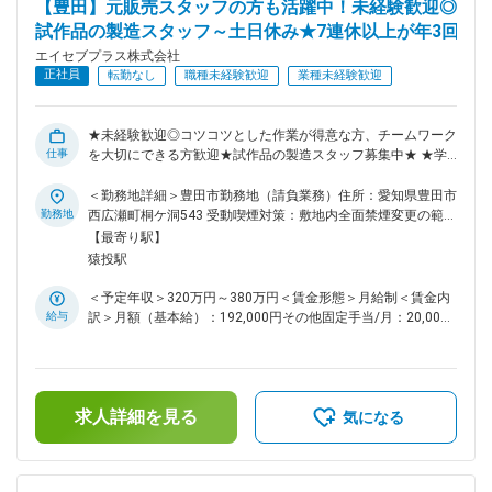
【豊田】元販売スタッフの方も活躍中！未経験歓迎◎
に操作できれば制御系ソフトウェアなどの開発経験が無くても
試作品の製造スタッフ～土日休み★7連休以上が年3回
仕事を始めることができます。 ■使用言語： C、C++、
GitHub、Pythonなど ■評価環境： HILS／SILS／Simulink／
エイセブプラス株式会社
Pythonなど ■魅力点： （1）働き方： ・月平均残業5.5時間 ・
正社員
転勤なし
職種未経験歓迎
業種未経験歓迎
転居を伴う転勤無し ・フレックスや在宅勤務も可能（例：週2
回リモートワーク 等） （2）将来性： 車輛の電動化がトレ
ンドの昨今で需要の高まっている技術に関わることが出来ます
★未経験歓迎◎コツコツとした作業が得意な方、チームワーク
（3）自分の頑張りを評価してもらえる、希望を伝えられる環
仕事
を大切にできる方歓迎★試作品の製造スタッフ募集中★ ★学歴
境： 月1回面談があり、業務状況・健康状態の確認、将来的に
や転職回数、ブランク期間も問いません！元コンビニ店員、販
どのようなキャリアを歩みたいか、現在の悩みなどを相談でき
売スタッフ、事務職など、製造現場が初めてという方でも活躍
＜勤務地詳細＞豊田市勤務地（請負業務）住所：愛知県豊田市
る環境です。 （4）キャリアパス： MBD、業務DXの推進、自
をしています★ トヨタグループのデンソー工場内で、 次世代
勤務地
西広瀬町桐ケ洞543 受動喫煙対策：敷地内全面禁煙変更の範
動車カスタマイズ用品や機能アップデートの商品企画開発など
ハイブリッド車に使用される『パワー半導体』の試作を担当す
囲：会社の定める事業所（リモートワーク含む）
【最寄り駅】
のポジションもあり、様々なキャリアの選択が可能です。 変
る製造スタッフを募集しています。 指示書に従ってコツコツ
猿投駅
更の範囲：会社の定める業務
と進めるシンプルな内勤作業ですので、未経験の方でも安心し
て始められます。 ◎業務内容 入社後2～3ヶ月は、必要な知識
＜予定年収＞320万円～380万円＜賃金形態＞月給制＜賃金内
の習得や作業の練習期間があります。 知識や経験がなくても
給与
訳＞月額（基本給）：192,000円その他固定手当/月：20,000
心配ありません。 お任せする工程ごとに少し作業内容が異な
円＜月給＞212,000円＜昇給有無＞有＜残業手当＞有＜給与補
りますが、どれも難しくありません。 例として、「部品を並
足＞■昇給：年1回（4月）■賞与：年2回（7月・12月）※家族
べる」「機械の設定を少し変える」「機械のスイッチを押す」
手当や家賃補助等の福利厚生が整っておりますので、ご確認く
など、シンプルな作業です。 たとえば、『成膜』という工程
ださい。賃金はあくまでも目安の金額であり、選考を通じて上
では、真空ピンセットという特殊な器具を使ってウェハを吸着
求人詳細を見る
下する可能性があります。月給(月額)は固定手当を含めた表記
気になる
し、数ミリごとに並べて機械のスイッチを押します。 指示書
です。
があるので、その通りに行えば大丈夫です。 他にも、『ウェ
ットエッチング』という工程では、機械の中のウェハをエッチ
ング液という液体に浸します。 工程によって液の種類や浸す