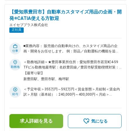
わることが出来ます。 また当社は創業から売り上げ・人員数
は右肩上がりで安定的にご依頼をいただいております。また、
【愛知県豊田市】自動車カスタマイズ用品の企画・開
システム開発事業はこの先さらに需要の増加を見込んでおりま
発※CATIA使える方歓迎
す。 （3）自分の頑張りを評価してもらえる、希望を伝えられ
る環境： 月1回面談があり、業務状況・健康状態の確認、将来
エイセブプラス株式会社
的にどのようなキャリアを歩みたいか、現在の悩みなどを相談
正社員
できる環境です。 （4）キャリアパス： MBD、業務DXの推
進、自動車カスタマイズ用品や機能アップデートの商品企画開
発などのポジションもあり、様々なキャリアの選択が可能で
■業務内容： 販売後の自動車向けの、カスタマイズ商品の企
す。 変更の範囲：会社の定める業務
仕事
画・開発をお任せします。 例：部品／自動運転の機能を追
加 等 ※派遣先の企画開発チームに混ざっての業務となりま
す。 ■企画開発の流れ： 企画・検討⇒大枠の設計（CATIA利
＜勤務地詳細＞★豊田事業所住所：愛知県豊田市若宮町4-59
用）⇒詳細の開発は外部へ委託（海外）となります。 英語を
勤務地
TFビル勤務地最寄駅：名鉄豊田線／豊田市駅受動喫煙対策：
使える方は歓迎ですが、英語ができない方でも他メンバーへの
敷地内全面禁煙変更の範囲：会社の定める事業所（リモートワ
【最寄り駅】
委託が可能ですのでご安心ください。 ■採用背景： 新車販売
ーク含む）
新豊田駅、豊田市駅、梅坪駅
は景気や社会情勢、最近では関税などの影響で安定したビジネ
スが難しい世の中になっています。歴史のある大手の自動車会
＜予定年収＞355万円～592万円＜賃金形態＞月給制＜賃金内
社は年間新車販売台数の10倍以上の車両保有のお客様がおら
給与
訳＞月額（基本給）：240,000円～400,000円＜月給＞
れ、上手く取り込めば安定した収益を確保できる可能性があ
240,000円～400,000円＜昇給有無＞有＜残業手当＞有＜給与
り、これらのお客様を対象としたバリューチェーンビジネスに
補足＞※給与詳細は経験・能力などを考慮し決定します。■昇
重きを置く傾向が強くなっています。車両もそういう状況に備
給：年1回（4月）■賞与：年2回（7月・12月）※過去実績2.8
えるべく販売後のアップデートなどを可能にする
ヶ月分想定年収はあくまでも目安の金額です。賃金はあくまで
SDV(Software Defined Vehicle)がこれからの主流となっていき
求人詳細を見る
も目安の金額であり、選考を通じて上下する可能性がありま
気になる
ます。 バリューチェーンビジネスの範囲は大変広く、従来の
す。月給(月額)は固定手当を含めた表記です。
純正部品の販売、車両の修理やメンテナンスサービス、さらに