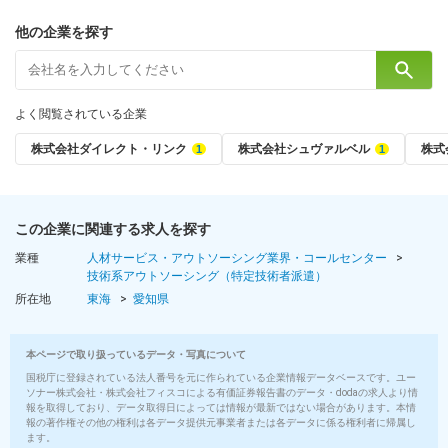
他の企業を探す
よく閲覧されている企業
株式会社ダイレクト・リンク
株式会社シュヴァルベル
株式
この企業に関連する求人を探す
業種
人材サービス・アウトソーシング業界・コールセンター
技術系アウトソーシング（特定技術者派遣）
所在地
東海
愛知県
本ページで取り扱っているデータ・写真について
国税庁に登録されている法人番号を元に作られている企業情報データベースです。ユー
ソナー株式会社・株式会社フィスコによる有価証券報告書のデータ・dodaの求人より情
報を取得しており、データ取得日によっては情報が最新ではない場合があります。本情
報の著作権その他の権利は各データ提供元事業者または各データに係る権利者に帰属し
ます。