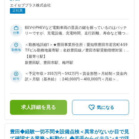
エイセブプラス株式会社
正社員
BEVやPHEVなど電動車両の普及の鍵を握っているのはバッテ
仕事
リーですが、充電設備、充電時間、走行距離、寿命など幾つか
の大きな取り組まなければならない課題があります。 これら
の課題に対し車両側の重要な取組みの一つにバッテリーの充電
＜勤務地詳細1＞★豊田事業所住所：愛知県豊田市若宮町4-59
制御の最適化があり、これを実現するソフトウェア開発及び評
勤務地
TFビル勤務地最寄駅：名鉄豊田線／豊田市駅受動喫煙対策：
価を担当して頂ける方を募集します。 具体的な仕事内容は、
敷地内全面禁煙＜勤務地詳細2＞豊田勤務地住所：愛知県豊田
【最寄り駅】
各国の充電設備規格への適合、充電時間の短縮と寿命の両立、
市若宮町四丁目59番地 TFビル（エイセブプラス株式会社 豊
新豊田駅、豊田市駅、梅坪駅
寒冷地対応などバッテリーの性能を最大限に引き出す制御方法
田事業所）受動喫煙対策：屋内全面禁煙変更の範囲：会社の定
の検討、ソフトウェアの開発、SILSでの評価、制御ECUへのソ
める事業所（リモートワーク含む）
＜予定年収＞355万円～592万円＜賃金形態＞月給制＜賃金内
フトウェア実装及びHILSや実車での評価です。 仕事は基本的
給与
訳＞月額（基本給）：240,000円～400,000円＜月給＞
には標準作業に従って進めます。担当業務のチームリーダや先
240,000円～400,000円＜昇給有無＞有＜残業手当＞有＜給与
輩社員のOJTによる実践訓練を通じて仕事を覚えて頂きます
補足＞※給与詳細は経験・能力などを考慮し決定します。■昇
ので、PCが普通に操作できれば制御系ソフトウェアなどの開
給：年1回（4月）■賞与：年2回（7月・12月）※過去実績2.8
発経験が無くても仕事を始めることができます。 そして仕事
ヶ月分想定年収はあくまでも目安の金額です。賃金はあくまで
を覚え経験を積んだ後には先輩として後輩の育成側に回って頂
求人詳細を見る
も目安の金額であり、選考を通じて上下する可能性がありま
気になる
きます。 車両のパワートレーンを内燃機関から電動化に代え
す。月給(月額)は固定手当を含めた表記です。
ていくエポックメイキング的な仕事です。歴史を動かす一員に
加わりませんか。 変更の範囲：会社の定める業務
豊田◆経験一切不問★設備点検＜異常がないか目で見
て確認する業務＞転勤なし◆若手からベテランまで活