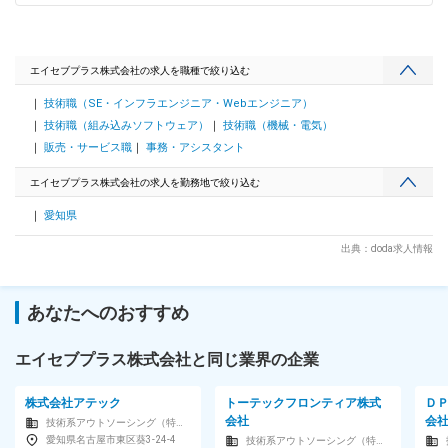
カスタマイズ商品の企画・開発・販売、そしてこれからの
OTA(Over The Air)により最新機能へのアップデートなど多岐
に渡りますが、今回の募集はカスタマイズ商品の企画・開発と
なります。 ■部品設計をしていたが、企画開発に挑戦したいと
エイセブプラス株式会社の求人を職種で絞り込む
いう方歓迎！ 仕事は基本的には担当業務のチーフや先輩社員
技術職（SE・インフラエンジニア・Webエンジニア）
のOJTによる実践訓練を通じて仕事を覚えて頂きますので、
未経験者でも車に興味のある方であれば楽しく興味を持って仕
技術職（組み込みソフトウェア）
技術職（機械・電気）
事が進められます。 ■月1回のフォロー面談あり： 客先に行く
販売・サービス職
事務・アシスタント
のが不安という方もいらっしゃると思いますが、月1回面談が
あり、業務状況・健康状態の確認、将来的にどのようなキャリ
エイセブプラス株式会社の求人を勤務地で絞り込む
アを歩みたいか、現在の悩みなどを相談できる環境です。 ■当
社の魅力： 当社は主にトヨタグループに対して、バッグオフ
愛知県
ィス事業、技術支援事業、システム開発事業で派遣を行ってい
ます。創業から売り上げ・人員数は右肩上がりで安定的にご依
出典：doda求人情報
頼をいただいております。また、システム開発事業はこの先さ
らに需要の増加を見込んでおります。 変更の範囲：会社の定
める業務
あなたへのおすすめ
エイセブプラス株式会社と同じ業界の企業
株式会社アテック
トーテックフロンティア株式
Ｄ
会社
会
技術系アウトソーシング（特定技術者派遣）
愛知県名古屋市東区葵3-24-4
技術系アウトソーシング（特定技術者派遣）