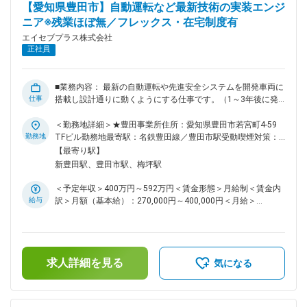
【愛知県豊田市】自動運転など最新技術の実装エンジ
時間を変更しますが、スイッチを押せば自動で処理されますの
ニア※残業ほぼ無／フレックス・在宅制度有
で、液体に手で直接触れることはありません。 ◎組織構成 20
代5名 30代3名 40代3名 50代2名 60代1名 ※全員男性の組織で
エイセブプラス株式会社
す。 ◎就業環境 クリーンルーム内での作業で、温湿度が一定
正社員
に管理されています。 立ち作業がメインですが、細かい部品
の取扱いが多く、重労働はありません。 作業は黙々と集中し
て行う環境で、仕様書を見ながら装置に設定を入力します。
■業務内容： 最新の自動運転や先進安全システムを開発車両に
◎勤務体制 昼勤と夜勤のシフト制で、残業が発生することも
仕事
搭載し設計通りに動くようにする仕事です。（1～3年後に発
ございますが、 土日休、7連休が年3回などお休みもしっかり
売される新型車に搭載される自動運転や先進運転支援システム
とれる体制でございます。 ◎通勤手段 車通勤が必須で、駐車
などの開発、車両適合等） ※車両適合：車の種類により、搭載
＜勤務地詳細＞★豊田事業所住所：愛知県豊田市若宮町4-59
場は無料で利用できます。 公共交通機関は利用できません
するシステムが合う・合わないがございますので車両に合わせ
勤務地
TFビル勤務地最寄駅：名鉄豊田線／豊田市駅受動喫煙対策：
が、原付で通われる方もいます。 冬季はスタッドレスタイヤ
て改善し設計通り動くようにすること。 具体的には、自動運
敷地内全面禁煙変更の範囲：会社の定める事業所（リモートワ
【最寄り駅】
の使用を推奨しています。 ◎その他 個人ロッカー完備。 昼勤
転や先進安全システムの要求設計仕様書の作成、構成部品の車
ーク含む）
新豊田駅、豊田市駅、梅坪駅
時には食堂を利用することができます。 変更の範囲：会社の
両への搭載設計、電気配線や通信仕様の決定・指示、法規適合
定める業務
確認、システム・部品サプライヤーへの設計依頼、仕様指示な
＜予定年収＞400万円～592万円＜賃金形態＞月給制＜賃金内
どです。 ～担当して頂く主な自動運転や先進安全システム～
給与
訳＞月額（基本給）：270,000円～400,000円＜月給＞
・自動ブレーキシステム ・レーンキープコントロール（車線
270,000円～400,000円＜昇給有無＞有＜残業手当＞有＜給与
をはみ出したら警告音がなる 等） ・レーダークルーズコン
補足＞※給与詳細は経験・能力などを考慮し決定します。■昇
トロール ・パノラミックビューモニター ・自動駐車システム
給：年1回（4月）■賞与：年2回（7月・12月）※過去実績2.8
・ドライバー異常時対応システム ■業務未経験からでも情報系
ヶ月分想定年収はあくまでも目安の金額です。賃金はあくまで
の基礎知識があれば挑戦可能！ 仕事は基本的には標準作業に
求人詳細を見る
も目安の金額であり、選考を通じて上下する可能性がありま
気になる
従って進めます。担当業務のチーフや先輩社員のOJTによる
す。月給(月額)は固定手当を含めた表記です。
実践訓練を通じて仕事を覚えて頂きますので、未経験者でも仕
事が進められます。 そして経験を積んだ後には先輩として後