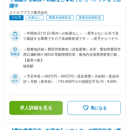
躍中
エイセブプラス株式会社
正社員
転勤なし
職種未経験歓迎
業種未経験歓迎
～年間休日121日/県外への転勤なし～ ～異常がないか目で見
仕事
て確認する業務ですので未経験歓迎です～ ～若手からベテラ
ンまで活躍中で長期就業可能～ ■採用背景 トヨタグループの
パートナー企業として自動車開発からバックオフィス業務まで
＜勤務地詳細＞豊田市勤務地（請負業務）住所：愛知県豊田市
幅広い関係性を持っている同社が、今後のニーズに対応すべ
勤務地
西広瀬町桐ケ洞543 受動喫煙対策：敷地内全面禁煙変更の範
く、新たなメンバーの増員採用を行っております。 ■業務内容
囲：会社の定める事業所
【最寄り駅】
株式会社ミライズテクノロジーズ(デンソーとトヨタの合弁企
猿投駅
業)の常駐委託業務です。 半導体試作製造の設備、半導体テス
トの設備、半導体検査の設備を目視または、モニターで監視い
＜予定年収＞280万円～300万円＜賃金形態＞月給制＜賃金内
ただきます。 機械から火が出ていないか、液体の漏れがない
給与
訳＞月額（基本給）：192,000円その他固定手当/月：8,000円
かなどを項目ごとに確認・決められたメーターの数値が規格値
＜月給＞200,000円＜昇給有無＞有＜残業手当＞有＜給与補足
か確認してエクセルに入力していく業務です。下記、業務の一
＞■昇給：年1回（4月）■賞与：年2回（7月・12月）※家族手
例です。 （1）クリーンルーム内の異常監視(カメラ監視/通路
当や家賃補助等の福利厚生が整っておりますので、ご確認くだ
から目視) （2）設備異常時発生時の一部応急処置、復帰対応
さい。賃金はあくまでも目安の金額であり、選考を通じて上下
（3）火災、ガス漏れ、水漏れ、地震発生時対応 （4）設備稼
求人詳細を見る
する可能性があります。月給(月額)は固定手当を含めた表記で
気になる
働確認、各種規格値確認(クリーンルームに入室して確認) ■業
す。
務の特徴 （1）未経験歓迎：元警備員の方やトヨタOBの方な
どが活躍しております。基本的に2名体制ですのでご安心くだ
さい。 （2）異常がある頻度：月に1～2件、何か小さな異常が