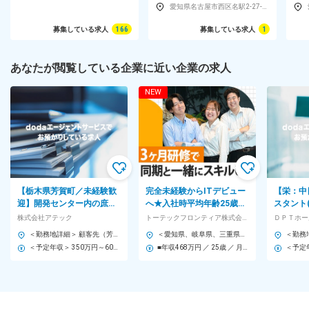
愛知県名古屋市西区名駅2-27-8 名古屋プライムセントラルタワー7F
募集している求人
166
募集している求人
1
あなたが閲覧している企業に近い企業の求人
NEW
【栃木県芳賀町／未経験歓
完全未経験からITデビュー
【栄：中
迎】開発センター内の庶
へ★入社時平均年齢25歳
スタント(
務・事務業務 ※年休121日
★IT業界でスキルを身につ
業以来無
株式会社アテック
トーテックフロンティア株式会社 (トーテックグループ)
ＤＰＴホー
／土日休／車通勤◎
けて、市場価値UP♪
カレンダ
＜勤務地詳細＞ 顧客先（芳賀町） 住所：栃木県芳賀郡芳賀町 勤務地最寄駅：宇都宮ライトレール線／芳賀町工業団地管理センター前駅 受動喫煙対策：屋内全面禁煙 変更の範囲：会社の定める事業所
＜愛知県、岐阜県、三重県の各プロジェクト先＞ ★テレワーク実施中★ ～本社は名駅から徒歩7分♪～ ＜各エリアのプロジェクト先＞ ■愛知県／名古屋市、刈谷市、大府市、豊田市、安城市、豊川市、稲沢市、清須市、小牧市 ■岐阜県／各務原市、大垣市 ■三重県／四日市市 など ・プロジェクトは愛知県が中心です！ （研修期間中は本社勤務となります） ・転居を伴う転勤なし ・U・Iターンも大歓迎！ ・配属先によっては、フルリモートワーク・在宅勤務・テレワークも可能！ ・ご希望があれば関東（東京、神奈川、他）／関西（大阪、他）なども考慮し、決定します。 ＼研修は本社で実施します／ ■本社／愛知県名古屋市西区名駅2-27-8 名古屋プライムセントラルタワー7F └アクセス／「名古屋駅」より徒歩7分
＜予定年収＞ 350万円～600万円 ＜賃金形態＞ 日給月給制 当月末締めの翌月末払い ＜賃金内訳＞ 月額（基本給）：195,000円～320,000円/月20日間勤務想定 その他固定手当/月：44,600円～72,400円 ＜想定月額＞ 239,600円～392,400円 ＜昇給有無＞ 有 ＜残業手当＞ 有 ＜給与補足＞ ※上記表記については残業代は含まれません。（残業代は別途全額支給） ■昇給：1回／年(4月) ■賞与：2回／年(7月、12月) 過去実績4か月分 ■年収例： 500万円（30歳） 594万円（33歳） 740万円（41歳） 賃金はあくまでも目安の金額であり、選考を通じて上下する可能性があります。 月給(月額)は固定手当を含めた表記です。
■年収468万円 ／ 25歳 ／ 月給30万8,600円(各種手当含)+賞与