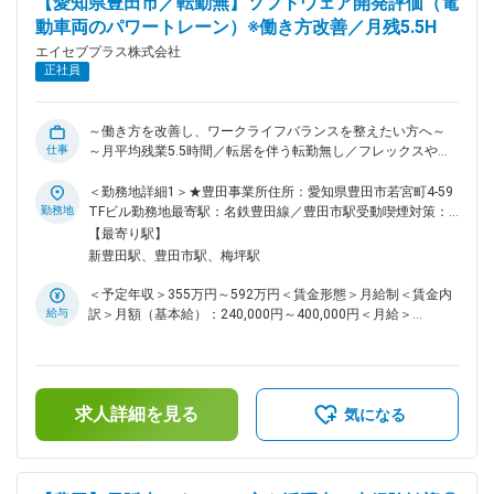
【愛知県豊田市／転勤無】ソフトウェア開発評価（電
あれば多い方です。過去には製造の方が気づかないほどの小さ
動車両のパワートレーン）※働き方改善／月残5.5H
な異常を発見し、 報告して感謝された事もあります。事故や
装置の故障を防ぐための大切な仕事です。 ■組織構成 8名で構
エイセブプラス株式会社
成されております。平日は2・3直、土日、長期連休は１・
正社員
２・３直が基本シフトとなっております。シフトでしっかり休
みが担保されておりますので年間休日121日となります。 ■同
社の特徴 同社は自動車開発のサポートを行なう、トヨタグル
～働き方を改善し、ワークライフバランスを整えたい方へ～
ープのパートナー企業です。役員と管理職の8割がトヨタグル
仕事
～月平均残業5.5時間／転居を伴う転勤無し／フレックスや在
ープの社員として勤務した経験があるなど、強固な信頼関係を
宅勤務も可能～ ■募集概要： BEVやPHEVなど電動車両の普及
長年にわたり築いております。企業理念は『社員を幸せにする
の鍵を握っているのはバッテリーですが、 充電設備、充電時
＜勤務地詳細1＞★豊田事業所住所：愛知県豊田市若宮町4-59
会社になる』。現在は300名以上の社員が事務、設計、製造ス
間、走行距離、寿命など幾つかの大きな取り組まなければなら
勤務地
TFビル勤務地最寄駅：名鉄豊田線／豊田市駅受動喫煙対策：
タッフなどとして支援業務を担当しています。 変更の範囲：
ない課題があります。 これらの課題に対し車両側の重要な取
敷地内全面禁煙＜勤務地詳細2＞豊田勤務地住所：愛知県豊田
【最寄り駅】
会社の定める業務
組みの一つにバッテリーの充電制御の最適化があり、これを実
市若宮町四丁目59番地 TFビル（エイセブプラス株式会社 豊
新豊田駅、豊田市駅、梅坪駅
現するソフトウェア開発及び評価を担当して頂ける方を募集し
田事業所）受動喫煙対策：屋内全面禁煙変更の範囲：会社の定
ます。 ■業務内容： 各国の充電設備規格への適合、充電時間
める事業所（リモートワーク含む）
＜予定年収＞355万円～592万円＜賃金形態＞月給制＜賃金内
の短縮と寿命の両立、寒冷地対応などバッテリーの性能を最大
給与
訳＞月額（基本給）：240,000円～400,000円＜月給＞
限に引き出す制御方法の検討、ソフトウェアの開発、SILSでの
240,000円～400,000円＜昇給有無＞有＜残業手当＞有＜給与
評価、制御ECUへのソフトウェア実装及びHILSや実車での評価
補足＞※給与詳細は経験・能力などを考慮し決定します。■昇
です。 ■業務詳細： 具体的な仕事内容は、各国の充電設備規
給：年1回（4月）■賞与：年2回（7月・12月）※過去実績2.8
格への適合、充電時間の短縮と寿命の両立、寒冷地対応などバ
ヶ月分想定年収はあくまでも目安の金額です。賃金はあくまで
ッテリーの性能を最大限に引き出す制御方法の検討、ソフトウ
求人詳細を見る
も目安の金額であり、選考を通じて上下する可能性がありま
気になる
ェアの開発、SILSでの評価、制御ECUへのソフトウェア実装及
す。月給(月額)は固定手当を含めた表記です。
びHILSや実車での評価です。 仕事は基本的には標準作業に従
って進めます。担当業務のチームリーダや先輩社員のOJTに
よる実践訓練を通じて仕事を覚えて頂きますので、PCが普通