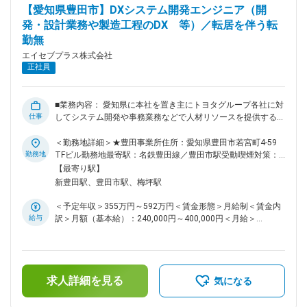
輩の育成側に回って頂きます。 ■組織構成： 現在当社から8名
【愛知県豊田市】DXシステム開発エンジニア（開
が当業務に従事しております。 ■当ポジションの魅力 （1）や
発・設計業務や製造工程のDX 等）／転居を伴う転
りがい： 実際に走っている車の自動運転や先進安全システム
勤無
を「自分が動くようにした」と、交通安全に貢献していること
を実感できる大変意義のある仕事です。 （2）将来性： 自動
エイセブプラス株式会社
運転など車は現在変革期を迎えています。その中で、最先端の
正社員
技術に関わる業務であり、今後さらに需要が拡大していく業界
となります。 （3）自分の頑張りを評価してもらえる、希望を
伝えられる環境： 常駐派遣になりますが、複数名で行くため
■業務内容： 愛知県に本社を置き主にトヨタグループ各社に対
頑張りを見てもらえる環境です。 また月1回面談があり、業務
仕事
してシステム開発や事務業務などで人材リソースを提供する弊
状況・健康状態の確認、将来的にどのようなキャリアを歩みた
社で、 あなたが保有されているデジタル技術を活用して自動
いか、現在の悩みなどを相談できる環境です。 （4）キャリア
車の設計・製造などの社内業務に対する業務の見える化やデー
＜勤務地詳細＞★豊田事業所住所：愛知県豊田市若宮町4-59
パス： 当社では当業務以外にも、MBD、業務DXの推進、自動
タ共有、ペーパーレス、プロセス最適化などのDX推進に繋が
勤務地
TFビル勤務地最寄駅：名鉄豊田線／豊田市駅受動喫煙対策：
車カスタマイズ用品や機能アップデートの商品企画開発などの
る仕事をして頂きます。 ◆車両安全システム設計領域 設計業
敷地内全面禁煙変更の範囲：会社の定める事業所（リモートワ
【最寄り駅】
ポジションもございますので、経験を積む中でエンジニアとし
務を効率化、レベルアップするソリューションの提供。 例え
ーク含む）
新豊田駅、豊田市駅、梅坪駅
て様々なキャリアの選択が可能です。 変更の範囲：会社の定
ば設計に伴う各種書類や図面などを体系付けした形でデータベ
める業務
ース化し、同一又は類似システムの車種展開時の図面作成作業
＜予定年収＞355万円～592万円＜賃金形態＞月給制＜賃金内
などの効率化と精度向上など。 ◆試作・製造部門 DX技術を活
給与
訳＞月額（基本給）：240,000円～400,000円＜月給＞
用した作業効率向上、製造品質向上に資するソリューションの
240,000円～400,000円＜昇給有無＞有＜残業手当＞有＜給与
提供や現場改善に関するコンサルなど。弊社は、現場に寄り添
補足＞※給与詳細は経験・能力などを考慮し決定します。■昇
った小回りの利くDX推進を信条としています。 ■組織構成：
給：年1回（4月）■賞与：年2回（7月・12月）※過去実績2.8
現在当社から2名が従事しております。 ■魅力点： （1）働き
ヶ月分想定年収はあくまでも目安の金額です。賃金はあくまで
方： ・月平均残業5.5時間 ・転居を伴う転勤無し ・フレック
求人詳細を見る
も目安の金額であり、選考を通じて上下する可能性がありま
気になる
スや在宅勤務も可能（例：週2回リモートワーク 等） （2）
す。月給(月額)は固定手当を含めた表記です。
将来性： 各領域でトレンドで需要が高まっているDX技術に関