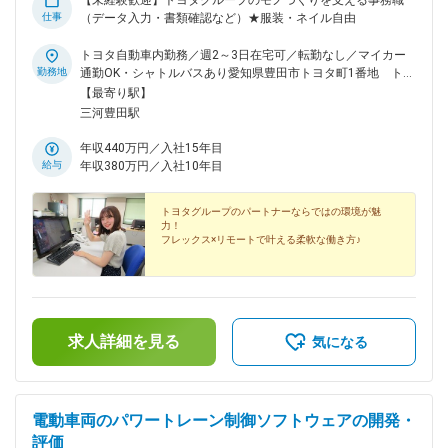
【未経験歓迎】トヨタグループのモノづくりを支える事務職
仕事
（データ入力・書類確認など）★服装・ネイル自由
トヨタ自動車内勤務／週2～3日在宅可／転勤なし／マイカー
勤務地
通勤OK・シャトルバスあり愛知県豊田市トヨタ町1番地 トヨ
タ自動車（株）社内アクセス／愛知環状鉄道「三河豊田駅」よ
【最寄り駅】
り徒歩15分＜リモートワーク導入中！＞仕事に慣れてきたら
三河豊田駅
週2～3日ほどのペースで、リモートワークも可能です。フレ
ックスとリモートワークを活用し、家庭やプライベートと両立
年収440万円／入社15年目
しながら働けます。※転居を伴う転勤はありません※マイカー
給与
年収380万円／入社10年目
通勤OK！駐車場完備※最寄駅からシャトルバスも出ているた
め、車をお持ちでない方もご安心ください。※受動喫煙防止対
トヨタグループのパートナーならではの環境が魅
策あり
力！
フレックス×リモートで叶える柔軟な働き方♪
求人詳細を見る
気になる
電動車両のパワートレーン制御ソフトウェアの開発・
評価