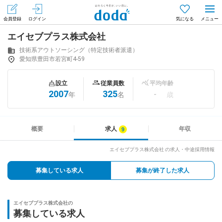
会員登録
ログイン
気になる
エイセブプラス株式会社
メニュー
会員登録（無料）
ログイン
技術系アウトソーシング（特定技術者派遣）
愛知県豊田市若宮町4-59
はじめてdodaをご利用される方へ
設立
従業員数
平均年齢
2007
325
-
年
名
歳
求人を探す
求人を紹介してもらう
概要
求人
年収
エイセブプラス株式会社 の求人・中途採用情報
知りたい・聞きたい
募集している求人
募集が終了した求人
イベント
エイセブプラス株式会社の
専門サイト
募集している求人