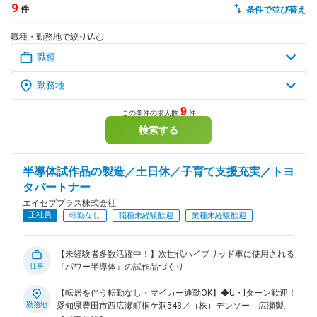
9
件
条件で並び替え
dodaチャットサポート
職種・勤務地で絞り込む
対応時間：10:00～22:00(日曜・年末年始を除く)
自動案内は24時間365日対応
転職の「モヤモヤ」、一人で悩まず
気軽に相談してみませんか？
dodaの使い方は？
今の仕事を続けるべき？
9
この条件の求人数
件
検索する
ヘルプ
サイトマップ
半導体試作品の製造／土日休／子育て支援充実／トヨ
タパートナー
エイセブプラス株式会社
正社員
転勤なし
職種未経験歓迎
業種未経験歓迎
【未経験者多数活躍中！】次世代ハイブリッド車に使用される
仕事
『パワー半導体』の試作品づくり
【転居を伴う転勤なし・マイカー通勤OK】◆U・Iターン歓迎！
勤務地
愛知県豊田市西広瀬町桐ケ洞543／（株）デンソー 広瀬製作