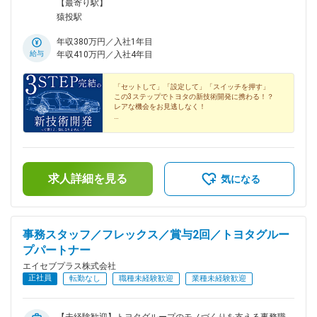
所内猿投グリーンロード「西広瀬IC」より車で約10分◎冷暖房
【最寄り駅】
設備でキレイな職場です◎U・Iターン歓迎！月3万円までの家
猿投駅
賃補助あり◎マイカー通勤OK！無料駐車場完備※受動喫煙対策
あり
年収380万円／入社1年目
給与
年収410万円／入社4年目
「セットして」「設定して」「スイッチを押す」
この3ステップでトヨタの新技術開発に携わる！？
レアな機会をお見逃しなく！
◎大型連休年3回
◎年間休日121日
◎子育て支援充実
◎完全週休2日制（土日）
求人詳細を見る
気になる
事務スタッフ／フレックス／賞与2回／トヨタグルー
プパートナー
エイセブプラス株式会社
正社員
転勤なし
職種未経験歓迎
業種未経験歓迎