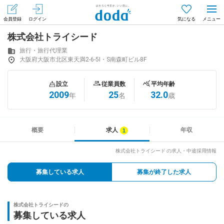
会員登録
ログイン
気になる
株式会社トライシード
メニュー
会員登録（無料）
ログイン
旅行・旅行代理業
大阪府大阪市北区東天満2-6-5I・S南森町ビル8F
はじめてdodaをご利用される方へ
設立
従業員数
平均年齢
2009
25
32.0
年
名
歳
求人を探す
求人を紹介してもらう
概要
求人
年収
株式会社トライシード の求人・中途採用情報
知りたい・聞きたい
募集している求人
募集が終了した求人
イベント
株式会社トライシードの
専門サイト
募集している求人