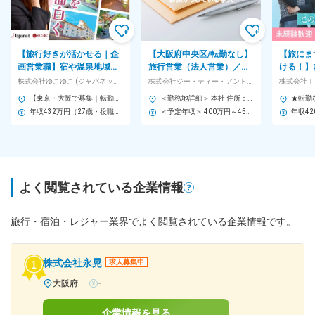
【旅行好きが活かせる｜企
【大阪府中央区/転勤なし】
【旅にま
画営業職】宿や温泉地域の
旅行営業（法人営業）／年
ける！】
魅力を発掘し、多くの人に
休123日（土日祝）／ワー
ート業務
株式会社ゆこゆこ (ジャパネットグループ)
株式会社ジー・ティー・アンド・カンパニー
株式会社Ｔ
届ける企画営業をお任せ！
クライフバランス〇
ーターな
【東京・大阪で募集｜転勤の有無は選択可｜直行直帰OK】 ＜東京本社＞ 東京都港区三田 都営大江戸線「赤羽橋」駅から徒歩4分 ＜大阪オフィス＞ 大阪府大阪市北区大深町 地下鉄御堂筋線「梅田駅」徒歩8分 ★担当エリアに応じて、全国の温泉地・宿泊施設へ出張があります ★関東・甲信越・東日本エリア、または関西・中国・四国エリアを中心に担当いただきます ※受動喫煙対策：あり
＜勤務地詳細＞ 本社 住所：大阪府大阪市中央区南船場2-10-30 NLC心斎橋アースビル8階 勤務地最寄駅：大阪メトロ御堂筋線／心斎橋駅 受動喫煙対策：屋内全面禁煙 変更の範囲：無
年収432万円（27歳・役職なし）
＜予定年収＞ 400万円～450万円 ＜賃金形態＞ 月給制 ＜賃金内訳＞ 月額（基本給）：350,000円～400,000円 ＜月給＞ 350,000円～400,000円 ＜昇給有無＞ 有 ＜残業手当＞ 有 ＜給与補足＞ ■昇給： ・有（昇給は会社業績、本人実績による。） ■昇給金額： ・1月あたり10,000円～20,000円（前年度実績） 賃金はあくまでも目安の金額であり、選考を通じて上下する可能性があります。 月給(月額)は固定手当を含めた表記です。
よく閲覧されている企業情報
旅行・宿泊・レジャー業界でよく閲覧されている企業情報です。
株式会社永晃
求人募集中
大阪府
-
企業情報を見る