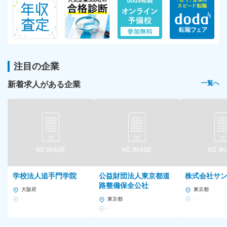
注目の企業
新着求人がある企業
一覧へ
学校法人追手門学院
公益財団法人東京都道
株式会社サ
路整備保全公社
大阪府
東京都
-
東京都
-
-