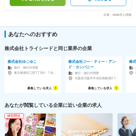
境です。 実務を通じて提案の流れや業界知識を身につけなが
有賃金はあくまでも目安の金額であり、選考を通じて上下する
ら、営業として必要なスキルを習得していきます。 接客販売
可能性があります。月給(月額)は固定手当を含めた表記です。
やサービス業で培ったコミュニケーション力を活かしながら活
出典：doda求人情報
躍いただけます。 ■働き方 完全週休2日制の土日祝休みです。
転勤はなく、大阪で腰を据えて働くことができます。 残業は
月平均20時間程度のため、仕事とプライベートのメリハリを
あなたへのおすすめ
つけながら働けます。 オフィスカジュアル勤務にも対応して
おり、自分らしいスタイルで勤務可能です。 ■企業の特徴 当
社は「移動サービスカンパニー」として、単なるバス手配では
株式会社トライシードと同じ業界の企業
なくお客様の目的達成まで伴走するサービスを提供していま
す。 全国約4,000社ある貸切バス会社のうち約2,000社との取
株式会社ゆこゆこ
株式会社ジー・ティー・アン
株
引実績があり、幅広いニーズに対応できることが強みです。
ド・カンパニー
旅行・旅行代理業
お問い合わせに対して柔軟な提案ができるため、お客様から
東京都港区三田1丁目4－1 住友不動産麻布十番ビル 7階
旅行・旅行代理業
「イベントが成功しました」「参加者に喜んでもらえました」
大阪府大阪市中央区南船場2-10-30NLC心斎橋アースビル8階
といった感謝の言葉をいただく機会も少なくありません。 関
西IT百撰などの受賞実績もあり、今後も事業拡大を目指して成
募集している求人
1
募集している求人
1
長を続けています。 変更の範囲：会社の定める業務
あなたが閲覧している企業に近い企業の求人
締切間近