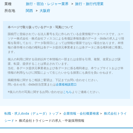
業種
旅行・宿泊・レジャー業界
旅行・旅行代理業
所在地
関西
大阪府
本ページで取り扱っているデータ・写真について
国税庁に登録されている法人番号を元に作られている企業情報データベースです。ユー
ソナー株式会社・株式会社フィスコによる有価証券報告書のデータ・dodaの求人より情
報を取得しており、データ取得日によっては情報が最新ではない場合があります。本情
報の著作権その他の権利は各データ提供元事業者または各データに係る権利者に帰属し
ます。
個人の利用に関する目的以外で本情報の一部または全部を引用、複製、改変および譲
渡、転貸、提供することは禁止されています。
当社、各データ提供元事業者および各データに係る権利者は、本ウェブサイトおよび本
情報の利用ならびに閲覧によって生じたいかなる損害にも責任を負いかねます。
掲載情報に関するご相談ご要望は、下記までお問い合わせください。
問い合わせ先：doda担当営業または
企業様相談窓口
※個人の方の写真に関するお問い合わせは
こちら
よりご連絡ください。
転職・求人doda（デューダ）トップ
>
企業情報・会社概要検索
>
株式会社トライ
シード
>
株式会社トライシードの求人・中途採用情報