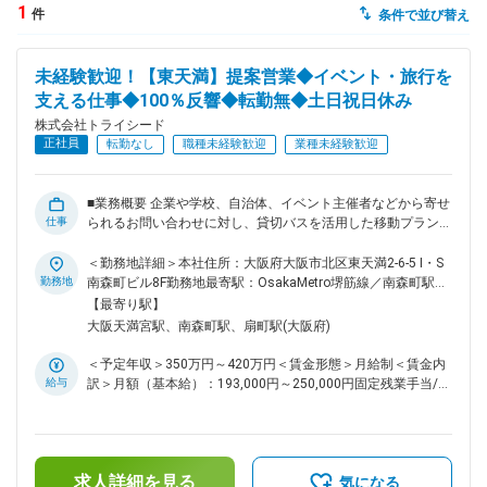
1
件
条件で並び替え
dodaチャットサポート
対応時間：10:00～22:00(日曜・年末年始を除く)
未経験歓迎！【東天満】提案営業◆イベント・旅行を
自動案内は24時間365日対応
転職の「モヤモヤ」、一人で悩まず
支える仕事◆100％反響◆転勤無◆土日祝日休み
気軽に相談してみませんか？
株式会社トライシード
dodaの使い方は？
正社員
転勤なし
職種未経験歓迎
業種未経験歓迎
今の仕事を続けるべき？
■業務概要 企業や学校、自治体、イベント主催者などから寄せ
仕事
られるお問い合わせに対し、貸切バスを活用した移動プランを
提案する仕事です。 お客様の大切なイベントや旅行、プロジ
ヘルプ
サイトマップ
ェクトを支え、安心して移動できる環境づくりに貢献する役割
＜勤務地詳細＞本社住所：大阪府大阪市北区東天満2-6-5 I・S
を担います。 ■業務詳細 ・お問い合わせいただいたお客様へ
勤務地
南森町ビル8F勤務地最寄駅：OsakaMetro堺筋線／南森町駅受
の対応 ・電話での商談およびニーズのヒアリング ・貸切バス
動喫煙対策：屋内全面禁煙変更の範囲：無
【最寄り駅】
を活用した移動プランの提案 ・見積書作成 ・申込手続き対応
大阪天満宮駅、南森町駅、扇町駅(大阪府)
・運行当日までのフォロー <商材について> 提案するのは貸切
バスを活用した移動サービスです。 社員旅行や修学旅行、ス
＜予定年収＞350万円～420万円＜賃金形態＞月給制＜賃金内
ポーツ大会、大型イベントの送迎などに利用されており、お客
給与
訳＞月額（基本給）：193,000円～250,000円固定残業手当/
様ごとの目的や条件に合わせて最適な移動手段を提案します。
月：59,083円～75,000円（固定残業時間40時間0分/月）超過
単にサービスを販売するのではなく、お客様の企画や運営を移
した時間外労働の残業手当は追加支給＜月給＞252,083円～
動面から支える仕事です。 ■教育体制 入社後はOJTを中心に
325,000円（一律手当を含む）＜昇給有無＞有＜残業手当＞有
業務を習得していただきます。 貸切バスや旅行業界の知識は
＜給与補足＞※給与は経験、スキル、年齢を考慮の上、同社規
入社後に学べるため、業界未経験の方も安心して挑戦できる環
求人詳細を見る
定により優遇■賞与：年2回■昇給：年2回■別途インセンティブ
気になる