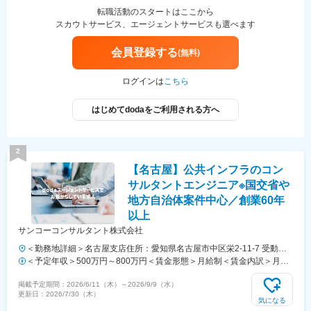
転職活動のスタートはここから
スカウトサービス、エージェントサービスも選べます
会員登録する
(無料)
ログインは
こちら
はじめてdodaをご利用される方へ
2
【名古屋】公共インフラのコン
サルタントエンジニア※国交省や
地方自治体案件中心／創業60年
以上
サンコーコンサルタント株式会社
＜勤務地詳細＞名古屋支店住所：愛知県名古屋市中区栄2-11-7 受動喫
煙対策：屋内全面禁煙
＜予定年収＞500万円～800万円＜賃金形態＞月給制＜賃金内訳＞月額
（基本給）：400,000円～600,000円＜月給＞400,000円～600,000円＜
掲載予定期間：
2026/6/11（木）
～
2026/9/9（水）
昇給有無＞有＜残業手当＞有＜給与補足＞※給与はスキル、年齢、経
更新日：
2026/7/30（木）
験、資格などを考慮し決定します。※上記月給は最低保証額での表記で
気になる