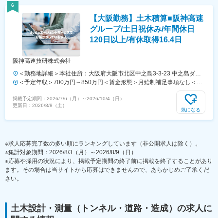
与：年2回■昇給：年1回■年収内訳：月給12ヶ月＋賞与3.0ヶ月（昨年実
6
績）■詳細は年齢、資格、同種業務経験年数によって規定により支給し
【大阪勤務】土木積算■阪神高速
ます。■予定年収は固定残業、住宅手当を含んだものになります。賃金
はあくまでも目安の金額であり、選考を通じて上下する可能性がありま
グループ/土日祝休み/年間休日
す。月給(月額)は固定手当を含めた表記です。
120日以上/有休取得16.4日
阪神高速技研株式会社
＜勤務地詳細＞本社住所：大阪府大阪市北区中之島3-3-23 中之島ダイ
ビル23F勤務地最寄駅：京阪中之島線／渡辺橋駅駅受動喫煙対策：屋内
＜予定年収＞700万円～850万円＜賃金形態＞月給制補足事項なし＜賃
全面禁煙変更の範囲：会社の定める事業所
金内訳＞月額（基本給）：310,000円～410,000円＜月給＞310,000円
掲載予定期間：
2026/7/6（月）
～
2026/10/4（日）
～410,000円＜昇給有無＞有＜残業手当＞有＜給与補足＞■昇給：年1回
更新日：
2026/8/8（土）
（7月）■賞与：年2回（6月、12月）※約4.6ヶ月（2024年度実績）賃金
気になる
はあくまでも目安の金額であり、選考を通じて上下する可能性がありま
す。月給(月額)は固定手当を含めた表記です。
※求人応募完了数の多い順にランキングしています（非公開求人は除く）。
※集計対象期間：2026/8/3（月）～2026/8/9（日）
※応募や採用の状況により、掲載予定期間の終了前に掲載を終了することがあり
ます。その場合は当サイトから応募はできませんので、あらかじめご了承くだ
さい。
土木設計・測量（トンネル・道路・造成）
の求人に