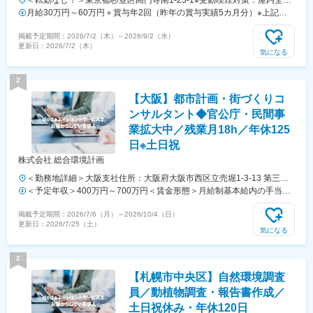
＜転勤なし！＞東京都杉並区高円寺南1-23-1※受動喫煙対策：屋内全面
禁煙
月給30万円～60万円＋賞与年2回（昨年の賞与実績5カ月分）※上記金
額には固定残業代30時間分（月4万2810円～11万1690円）を含む上記
掲載予定期間：
2026/7/2（木）
～
2026/9/2（水）
を超える時間外労働分は追加で支給※経験、能力、年齢により決定
更新日：
2026/7/2（木）
気になる
2
【大阪】都市計画・街づくりコ
ンサルタント◆官公庁・民間事
業拡大中／残業月18h／年休125
日※土日祝
株式会社 総合環境計画
＜勤務地詳細＞大阪支社住所：大阪府大阪市西区立売堀1-3-13 第三富
士ビル2階勤務地最寄駅：大阪メトロ四つ橋線線／本町駅受動喫煙対
＜予定年収＞400万円～700万円＜賃金形態＞月給制基本給内の手当て
策：敷地内全面禁煙
に応じ、見なし時間外手当の金額が変動致します。＜賃金内訳＞月額
掲載予定期間：
2026/7/6（月）
～
2026/10/4（日）
（基本給）：194,080円～228,080円固定残業手当/月：63,000円～
更新日：
2026/7/25（土）
203,000円（固定残業時間40時間0分/月）超過した時間外労働の残業手
気になる
当は追加支給＜月給＞257,080円～431,080円（一律手当を含む）＜昇
給有無＞有＜残業手当＞有＜給与補足＞※ご年収はご経験やご評価によ
2
って変動ございます。■資格手当 ※最大5万円支給・技術士：3万円・
【札幌市中央区】自然環境調査
生物分類技能検定1級：3万円・生物分類技能検定2級：5千円・
RCCM：1万円・環境計量士：1万円■資格取得支援制度・技術士取得
員／動植物調査・報告書作成／
者：最大50万円（5年間で5分割支給）賃金はあくまでも目安の金額で
土日祝休み・年休120日