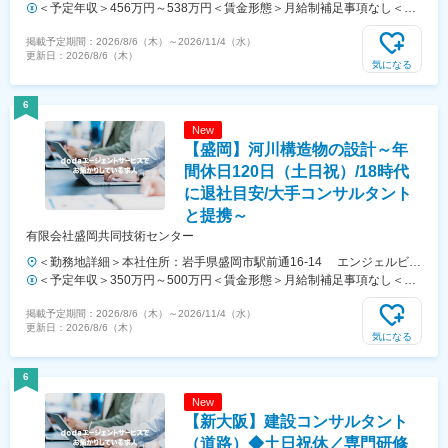
いたまビル勤務地最寄駅：JR上野東京ライン線／さいたま新都心駅受
＜予定年収＞456万円～538万円＜賃金形態＞月給制補足事項なし＜賃
動喫煙対策：屋内全面禁煙変更の範囲：無
金内訳＞月額（基本給）：245,000円～274,000円その他固定手当/月：
掲載予定期間：
2026/8/6（木）
～
2026/11/4（水）
10,000円～22,000円＜月給＞255,000円～296,000円＜昇給有無＞有＜
更新日：
2026/8/6（木）
残業手当＞有＜給与補足＞■昇給：年1回■賞与：年2回（夏季6月、冬季
気になる
12月）※業績に応じて期末賞与あり賃金はあくまでも目安の金額であ
り、選考を通じて上下する可能性があります。月給(月額)は固定手当を
6
含めた表記です。
New
【盛岡】河川構造物の設計～年
間休日120日（土日祝）/18時代
に退社目安/大手コンサルタント
と提携～
有限会社盛岡共同技術センター
＜勤務地詳細＞本社住所：岩手県盛岡市駅前通16-14 エンジェルビル
Ⅰ 2階受動喫煙対策：屋内全面禁煙変更の範囲：会社の定める事業所
＜予定年収＞350万円～500万円＜賃金形態＞月給制補足事項なし＜賃
金内訳＞月額（基本給）：200,000円～350,000円その他固定手当/月：
掲載予定期間：
2026/8/6（木）
～
2026/11/4（水）
50,000円＜月給＞250,000円～400,000円＜昇給有無＞有＜残業手当＞
更新日：
2026/8/6（木）
有＜給与補足＞■昇給：年1回（4月）■賞与：年2回（過去実績／計3.50
気になる
月分）賃金はあくまでも目安の金額であり、選考を通じて上下する可能
性があります。月給(月額)は固定手当を含めた表記です。
6
New
【新大阪】建設コンサルタント
（道路）◆土日祝休／専門研修