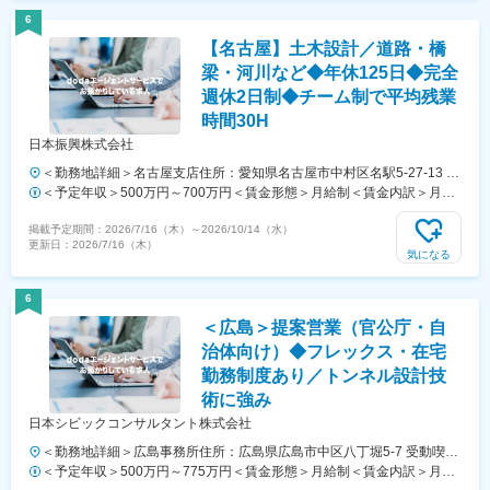
金はあくまでも目安の金額であり、選考を通じて上下する可能性があり
6
ます。月給(月額)は固定手当を含めた表記です。
【名古屋】土木設計／道路・橋
梁・河川など◆年休125日◆完全
週休2日制◆チーム制で平均残業
時間30H
日本振興株式会社
＜勤務地詳細＞名古屋支店住所：愛知県名古屋市中村区名駅5-27-13 名
駅錦橋ビル ５Ｆ勤務地最寄駅：各線／名古屋駅受動喫煙対策：屋内全
＜予定年収＞500万円～700万円＜賃金形態＞月給制＜賃金内訳＞月額
面禁煙
（基本給）：292,000円～410,000円＜月給＞292,000円～410,000円＜
掲載予定期間：
2026/7/16（木）
～
2026/10/14（水）
昇給有無＞有＜残業手当＞有＜給与補足＞予定年収はあくまでも目安の
更新日：
2026/7/16（木）
金額であり、選考を通じて上下する可能性があります。昇 給：年１
気になる
回（４月）賞 与：年２回（７月・１２月）特別賞与：業績により支
給（昨年度実績は年１回）※さらに資格合格後は手当として給料がアッ
6
プします（最大６万円/月）※賃金はあくまでも目安の金額であり、選考
＜広島＞提案営業（官公庁・自
を通じて上下する可能性があります。月給(月額)は固定手当を含めた表
記です。
治体向け）◆フレックス・在宅
勤務制度あり／トンネル設計技
術に強み
日本シビックコンサルタント株式会社
＜勤務地詳細＞広島事務所住所：広島県広島市中区八丁堀5-7 受動喫煙
対策：屋内全面禁煙変更の範囲：会社の定める事業所
＜予定年収＞500万円～775万円＜賃金形態＞月給制＜賃金内訳＞月額