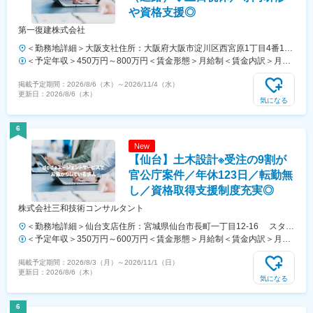
や資格支援◎
第一復建株式会社
＜勤務地詳細＞大阪支社住所：大阪府大阪市淀川区西宮原1丁目4番13
号 勤務地最寄駅：山陽新幹線／新大阪駅受動喫煙対策：その他（敷地
＜予定年収＞450万円～800万円＜賃金形態＞月給制＜賃金内訳＞月額
内禁煙（屋外喫煙可能場所あり））変更の範囲：会社の定める事業所
（基本給）：265,000円～409,000円その他固定手当/月：30,000円～
掲載予定期間：
2026/8/6（木）
～
2026/11/4（水）
（リモートワーク含む）
35,000円固定残業手当/月：30,000円～56,000円（固定残業時間10時間
更新日：
2026/8/6（木）
0分/月）超過した時間外労働の残業手当は追加支給＜月給＞325,000円
気になる
～500,000円（一律手当を含む）＜昇給有無＞有＜残業手当＞有＜給与
補足＞※上記は参考年収です。年齢、経験、資格、希望などを考慮しま
6
す。■その他固定手当：都市手当■賞与実績：年2回※昨年度実績は年間
New
平均4.0ヶ月賃金はあくまでも目安の金額であり、選考を通じて上下す
【仙台】土木設計※受注の9割が
る可能性があります。月給(月額)は固定手当を含めた表記です。
官公庁案件／年休123日／転勤無
し／資格取得支援制度充実◎
株式会社三和技術コンサルタント
＜勤務地詳細＞仙台支店住所：宮城県仙台市長町一丁目12-16 スタイ
ンビルドⅠ 2F勤務地最寄駅：南北線／長町一丁目駅受動喫煙対策：
＜予定年収＞350万円～600万円＜賃金形態＞月給制＜賃金内訳＞月額
屋内全面禁煙
（基本給）：200,000円～350,000円＜月給＞200,000円～350,000円＜
掲載予定期間：
2026/8/3（月）
～
2026/11/1（日）
昇給有無＞有＜残業手当＞有＜給与補足＞補足事項なし賃金はあくまで
更新日：
2026/8/6（木）
も目安の金額であり、選考を通じて上下する可能性があります。月給
気になる
(月額)は固定手当を含めた表記です。
6