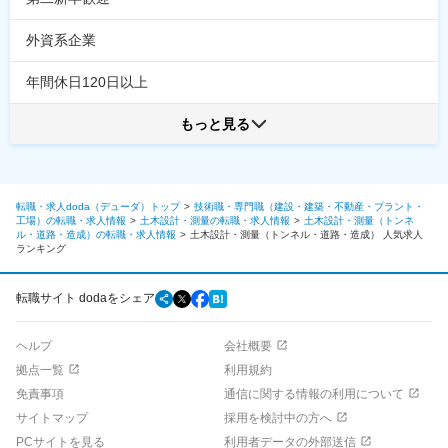
外資系企業
年間休日120日以上
もっと見る
転職・求人doda（デューダ）トップ
技術職・専門職（建設・建築・不動産・プラント・
工場）の転職・求人情報
土木設計・測量の転職・求人情報
土木設計・測量（トンネ
ル・道路・造成）の転職・求人情報
土木設計・測量（トンネル・道路・造成）
人気求人
ランキング
転職サイト dodaをシェア
ヘルプ
会社概要
拠点一覧
利用規約
免責事項
通信に関する情報の利用について
サイトマップ
採用を検討中の方へ
PCサイトを見る
利用者データの外部送信