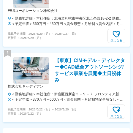
あり、選考を通じて上下する可能性があります。月給(月額)は固定手当
を含めた表記です。
FRSコーポレーション株式会社
＜勤務地詳細＞本社住所：北海道札幌市中央区北五条西18-2-2 勤務地
最寄駅：地下鉄東西線／西18丁目駅受動喫煙対策：敷地内喫煙可能場
＜予定年収＞360万円～430万円＜賃金形態＞月給制＜賃金内訳＞月額
所あり変更の範囲：会社の定める事業所
（基本給）：185,000円～225,600円その他固定手当/月：40,000円固定
掲載予定期間：
2026/6/29（月）
～
2026/9/27（日）
残業手当/月：34,725円～41,000円（固定残業時間20時間0分/月）超過
更新日：
2026/6/29（月）
した時間外労働の残業手当は追加支給＜月給＞259,725円～306,600円
気になる
（一律手当を含む）＜昇給有無＞有＜残業手当＞有＜給与補足＞■その
他固定手当内訳：・ライフプラン手当（一律支給 40,000円）■賞与：・
2
年2回 計2.0ヶ月分（前年度実績）賃金はあくまでも目安の金額であ
【東京】CIMモデル・ディレクタ
り、選考を通じて上下する可能性があります。月給(月額)は固定手当を
含めた表記です。
ー◆CAD総合アウトソーシング/
サービス事業を展開◆土日祝休
み
株式会社キャディアン
＜勤務地詳細＞本社住所：新宿区西新宿３－９－７ フロンティア新宿
タワー4階勤務地最寄駅：京王線／初台駅受動喫煙対策：屋内全面禁煙
＜予定年収＞370万円～600万円＜賃金形態＞月給制特記事項なし＜賃
金内訳＞月額（基本給）：240,000円～390,000円＜月給＞240,000円
掲載予定期間：
2026/6/22（月）
～
2026/9/20（日）
～390,000円＜昇給有無＞有＜残業手当＞有賃金はあくまでも目安の金
更新日：
2026/6/22（月）
額であり、選考を通じて上下する可能性があります。月給(月額)は固定
気になる
手当を含めた表記です。