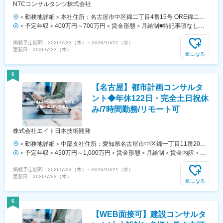
NTCコンサルタンツ株式会社
＜勤務地詳細＞本社住所：名古屋市中区錦二丁目4番15号 ORE錦二丁
目ビル４階勤務地最寄駅：地下鉄線／丸の内駅、久屋大通駅、伏見駅受
＜予定年収＞400万円～700万円＜賃金形態＞月給制■特記事項なし＜
動喫煙対策：屋内喫煙可能場所あり変更の範囲：会社の定める事業所
賃金内訳＞月額（基本給）：230,000円～450,000円＜月給＞230,000
掲載予定期間：
2026/7/23（木）
～
2026/10/21（水）
円～450,000円＜昇給有無＞有＜残業手当＞有＜給与補足＞※年収は基
更新日：
2026/7/23（木）
本給と残業代込みの金額となります。※昇給：年1回、賞与：年2回賃金
気になる
はあくまでも目安の金額であり、選考を通じて上下する可能性がありま
す。月給(月額)は固定手当を含めた表記です。
6
【名古屋】都市計画コンサルタ
ント◆年休122日・完全土日祝休
み/7時間勤務/リモート可
株式会社エイト日本技術開発
＜勤務地詳細＞中部支社住所：愛知県名古屋市中区錦一丁目11番20号
平和不動産名古屋伏見ビル受動喫煙対策：屋内全面禁煙変更の範囲：会
＜予定年収＞450万円～1,000万円＜賃金形態＞月給制＜賃金内訳＞月
社の定める事業所（リモートワーク含む）
額（基本給）：250,000円～500,000円＜月給＞250,000円～500,000円
掲載予定期間：
2026/7/23（木）
～
2026/10/21（水）
＜昇給有無＞有＜残業手当＞有＜給与補足＞■賞与：年2回（6・12月）
更新日：
2026/7/23（木）
■昇給：年1回（6月）■モデル年収：・700万円／メンバ－／ベテラン
気になる
／主査／残業30H／賞与5.6ヶ月・880万円／マネジャー／課長／賞与
5.6ヶ月賃金はあくまでも目安の金額であり、選考を通じて上下する可
6
能性があります。月給(月額)は固定手当を含めた表記です。
【WEB面接可】建設コンサルタ