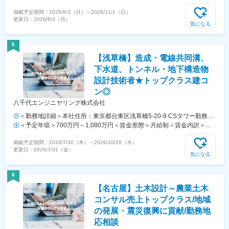
面禁煙変更の範囲：会社の定める事業所（リモートワーク含む）
金内訳＞月額（基本給）：230,000円その他固定手当/月：20,000円＜
掲載予定期間：
2026/8/3（月）
～
2026/11/1（日）
月給＞250,000円＜昇給有無＞有＜残業手当＞有＜給与補足＞※前職の
更新日：
2026/8/3（月）
年収、年齢や経験を考慮の上、決定します。モデル年収（入社2年目以
気になる
降）◆30歳 510万円◆35歳 630万円◆40歳 710万円◆45歳 800
万円賃金はあくまでも目安の金額であり、選考を通じて上下する可能性
6
があります。月給(月額)は固定手当を含めた表記です。
【浅草橋】造成・電線共同溝、
下水道、トンネル・地下構造物
設計技術者★トップクラス建コ
ン◎
八千代エンジニヤリング株式会社
＜勤務地詳細＞本社住所：東京都台東区浅草橋5-20-8 CSタワー勤務地
最寄駅：JR線／秋葉原駅受動喫煙対策：敷地内喫煙可能場所あり変更
＜予定年収＞700万円～1,080万円＜賃金形態＞月給制＜賃金内訳＞月
の範囲：会社の定める事業所（リモートワーク含む）
額（基本給）：321,300円～582,700円その他固定手当/月：12,000円＜
掲載予定期間：
2026/7/30（木）
～
2026/10/28（水）
月給＞333,300円～594,700円＜昇給有無＞有＜残業手当＞有＜給与補
更新日：
2026/7/31（金）
足＞■モデル年収700万円／31歳780万円／37歳1040万円／45歳（管理
気になる
職のため、深夜手当のみ支給）※上記は30時間分の残業代と首都圏手当
1名分を含んだ金額です※年収は経験・能力・年齢などを考慮し決定し
6
ます※賞与は年2回、昇給は年1回です賃金はあくまでも目安の金額であ
【名古屋】土木設計～農業土木
り、選考を通じて上下する可能性があります。月給(月額)は固定手当を
含めた表記です。
コンサル売上トップクラス/地域
の発展・震災復興に貢献/勤務地
応相談