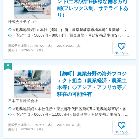
ント(土木設計)※多様な働き方可
能(フレックス制、サテライトあ
り）
株式会社テイコク
＜勤務地詳細1＞本社（4階）住所：岐阜県岐阜市橋本町2-8 濃飛ニッセ
イビル4階勤務地最寄駅：JR線／岐阜駅受動喫煙対策：屋内全面禁煙＜
＜予定年収＞500万円～800万円＜賃金形態＞月給制補足事項なし＜賃
勤務地詳細2＞名古屋支社住所：愛知県名古屋市中村区名駅南 1-17-29
金内訳＞月額（基本給）：280,000円～490,000円その他固定手当/月：
掲載予定期間：
2026/7/23（木）
～
2026/10/21（水）
広小路ES ビル3F勤務地最寄駅：JR 他線／名古屋駅受動喫煙対策：屋
120,000円～170,000円＜月給＞400,000円～660,000円＜昇給有無＞有
更新日：
2026/7/23（木）
内全面禁煙変更の範囲：会社の定める事業所
＜残業手当＞有＜給与補足＞■給与改定：年1回■賞与：年2回 平均4.0か
気になる
月分■モデル年収：25歳（土木科卒）：480万円～28歳（土木設計経験
者）：570万円～35歳（RCCM有資格者）：750万円～50歳（RCCM有
6
資格者）：900万円～賃金はあくまでも目安の金額であり、選考を通じ
【麹町】農業分野の海外プロジ
て上下する可能性があります。月給(月額)は固定手当を含めた表記で
す。
ェクト担当（農業経済・農業土
木等）◇アジア・アフリカ等／
駐在の可能性有
日本工営株式会社
＜勤務地詳細＞本社住所：東京都千代田区麹町5-4 勤務地最寄駅：各線
／麹町駅受動喫煙対策：屋内全面禁煙変更の範囲：会社の定める事業所
＜予定年収＞600万円～1,100万円＜賃金形態＞月給制補足事項なし＜
（リモートワーク含む）
賃金内訳＞月額（基本給）：300,000円～450,000円＜月給＞300,000
掲載予定期間：
2026/7/16（木）
～
2026/10/14（水）
円～450,000円＜昇給有無＞有＜残業手当＞有＜給与補足＞※予定年収
更新日：
2026/7/16（木）
はあくまでも目安の金額であり、選考を通じてご年齢・ご経験を考慮し
気になる
て決定致します。■昇給：年1回（4月）■賞与：年2回（6月、12月）賃