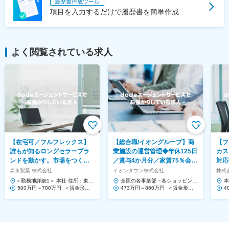
履歴書作成ツール
項目を入力するだけで履歴書を簡単作成
よく閲覧されている求人
【在宅可／フルフレックス】
【総合職/イオングループ】商
【フ
誰もが知るロングセラーブラ
業施設の運営管理◆年休125日
カス
ンドを動かす。市場をつくる
／賞与4か月分／家賃75％会社
対応
提案営業◆ハイチュウ等
負担！
Saa
森永製菓 株式会社
イオンタウン株式会社
株式会
＜勤務地詳細1＞ 本社 住所：東京
全国の各事業部・各ショッピング
本
都港区芝浦1-13-16 勤務地最寄
500万円～700万円 ＜賃金形態
センター 住所：千葉県千葉市美浜
473万円～860万円 ＜賃金形態
1
4
駅：JR、都営三...
＞ 月給制 ＜賃金内訳＞ 月額（基
区中瀬1-5-1イオンタワ...
＞ 月給制 ＜賃金内訳＞ 月額（基
ー
＞
本給）...
本給）...
本給