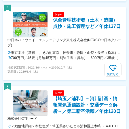
す（実績は常に評価・反映します。諸手当別途支給）。■昇給：年1回
（7月）■賞与：年2回（6月、12月）※業績連動の決算賞与あり賃金は
6
あくまでも目安の金額であり、選考を通じて上下する可能性がありま
New
す。月給(月額)は固定手当を含めた表記です。
保全管理技術者（土木・造園）
点検・施工管理など／年休137日
中日本ハイウェイ・エンジニアリング東京株式会社(NEXCO中日本グルー
プ)
東京本社（新宿）、その他東京、神奈川・静岡・山梨・長野（松本）い
ずれかの事業所※地域限定社員制度あり※U・Iターン歓迎※勤務地により
700万円／45歳（月給45万円＋別途手当＋賞与） 600万円／35歳（月
マイカー通勤可能■本社／東京都新宿区西新宿1-23-7 新宿ファースト
給39万円＋別途手当＋賞与）
掲載予定期間：
2026/8/6（木）
～
2026/10/7（水）
ウエスト9Ｆ■東京／港区、八王子市■神奈川／相模原市、横浜市、伊勢
更新日：
2026/8/6（木）
原市■静岡／静岡市、御殿場市、富士市、浜松市■山梨／大月市、中巨
気になる
摩郡■長野／松本市※業務エリア内での転勤の可能性があります。※当社
指定エリア内でのみ異動がある、地域限定社員制度もあります。＜借り
6
上げ社宅制度あり＞社員の家賃負担率は23％と一般よりもかなり低く
New
設定しています。もちろん転勤などにより引越しが必要な場合には、そ
【埼玉／浦和】～河川計画・情
の代金も会社が負担します。＜受動喫煙対策＞屋内喫煙可能場所あり
報電気通信設計・交通データ解
析～／第二新卒活躍／年休120日
株式会社CTIリード
＜勤務地詳細＞本社住所：埼玉県さいたま市浦和区上木崎1-14-6 CTIさ