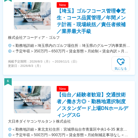
New
【埼玉】ゴルフコース管理◆芝
生・コース品質管理／年間メン
テ計画・現場統括／責任者候補
／業界最大手級
株式会社アコーディア・ゴルフ
＜勤務地詳細＞埼玉県内のゴルフ場住所：埼玉県のグループ内事業所
受動喫煙対策：屋内全面禁煙変更の範囲：会社の定める事業所
＜予定年収＞350万円～650万円＜賃金形態＞月給制＜賃金内訳＞月額
（基本給）：258,000円～412,000円固定残業手当/月：37,284円～
掲載予定期間：
2026/8/3（月）
～
2026/11/1（日）
59,538円（固定残業時間20時間0分/月）超過した時間外労働の残業手
更新日：
2026/8/3（月）
当は追加支給＜月給＞295,284円～471,538円（一律手当を含む）＜昇
気になる
給有無＞有＜残業手当＞有＜給与補足＞※経験や実績により決定しま
す。■賞与：年2回（7月／12月支給）賃金はあくまでも目安の金額であ
6
り、選考を通じて上下する可能性があります。月給(月額)は固定手当を
New
含めた表記です。
【仙台／経験者歓迎】交通技術
者／働き方◎・勤務地選択制度
／スタンダード上場DNホールデ
ィングスG
大日本ダイヤコンサルタント株式会社
＜勤務地詳細＞東北支社住所：宮城県仙台市青葉区中央1-6-35 東京建
物ビル16F勤務地最寄駅：秋田新幹線線／仙台駅受動喫煙対策：屋内全
＜予定年収＞500万円～900万円＜賃金形態＞月給制補足事項なし＜賃