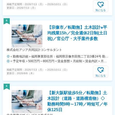
（基本給）：273,060円～500,000円＜月給＞273,060円～500,000円＜
掲載予定期間：
2026/7/13（月）
～
2026/10/11（日）
昇給有無＞有＜残業手当＞有＜給与補足＞※経験・年齢により考慮いた
更新日：
2026/7/13（月）
します。■希望に沿って選択可【総合職1】月給 303,400円～500,000円
気になる
＋諸手当 ＋賞与（2回）【総合職2（勤務地限定）】月給 273,060円～
450,000円＋諸手当 ＋賞与（2回）■昇給：年1回（7月）■賞与：年2回
6
（7月、12月）賃金はあくまでも目安の金額であり、選考を通じて上下
【宗像市／転勤無】土木設計※平
する可能性があります。月給(月額)は固定手当を含めた表記です。
均残業15h／完全週休2日制(土日
祝)／官公庁・大手案件多数
株式会社アジア共同設計コンサルタント
＜勤務地詳細＞福岡事業部住所：福岡県宗像市田熊二丁目3番24号 勤務
地最寄駅：JR鹿児島本線／東郷駅受動喫煙対策：屋内全面禁煙変更の
＜予定年収＞500万円～800万円＜賃金形態＞月給制＜賃金内訳＞月額
範囲：会社の定める事業所
（基本給）：250,000円～440,000円その他固定手当/月：90,000円＜月
掲載予定期間：
2026/7/13（月）
～
2026/10/11（日）
給＞340,000円～530,000円＜昇給有無＞有＜残業手当＞有＜給与補足
更新日：
2026/8/6（木）
＞■予定年収はあくまでも目安の金額であり、選考を通じて上下する可
気になる
能性があります■賞与2回（5月・10月）■昇給1回（4月）賃金はあくま
でも目安の金額であり、選考を通じて上下する可能性があります。月給
6
(月額)は固定手当を含めた表記です。
【新大阪駅徒歩5分／転勤無】土
木設計（道路・道路構造物）◇
勤務時間9時～17時／時短可／年
休125日