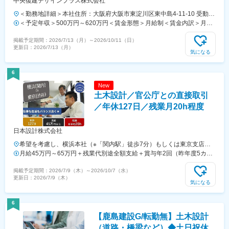
中央復建デザインプラス株式会社
＜勤務地詳細＞本社住所：大阪府大阪市東淀川区東中島4-11-10 受動喫
煙対策：屋内全面禁煙変更の範囲：無
＜予定年収＞500万円～620万円＜賃金形態＞月給制＜賃金内訳＞月額
（基本給）：280,000円～400,000円＜月給＞280,000円～400,000円＜
掲載予定期間：
2026/7/13（月）
～
2026/10/11（日）
昇給有無＞有＜残業手当＞有＜給与補足＞※経験やスキルを考慮して決
更新日：
2026/7/13（月）
定します。※想定年収には、予想される賞与が含まれております。■賞
気になる
与実績：年2回（5月・12月）賃金はあくまでも目安の金額であり、選
考を通じて上下する可能性があります。月給(月額)は固定手当を含めた
6
表記です。
New
土木設計／官公庁との直接取引
／年休127日／残業月20h程度
日本設計株式会社
希望を考慮し、横浜本社（※「関内駅」徒歩7分）もしくは東京支店
（※「渋谷駅」徒歩9分）のいずれかに配属します！▼本社神奈川県横
月給45万円～65万円＋残業代別途全額支給＋賞与年2回（昨年度5カ月
浜市中区翁町1-4-5 ヨコハマNSビル☆各線『関内駅』南口より徒歩7分
分）※前職給や経験、スキルを考慮して優遇します。
掲載予定期間：
2026/7/9（木）
～
2026/10/7（水）
▼東京支店東京都渋谷区東2-26-16渋谷 HANAビル☆各線『渋谷駅』新
更新日：
2026/7/9（木）
南口より徒歩9分※『恵比寿駅』『代官山駅』からも徒歩10分でアクセ
気になる
ス可能！★本社勤務の場合は神奈川県（横浜市、川崎市、相模原市な
ど）の案件、東京支店勤務の場合は東京都、埼玉県、千葉県の案件を中
6
心にご担当いただきます★現場に行く必要がある際は、直行直帰もOK
【鹿島建設G/転勤無】土木設計
です。★受動喫煙対策あり：オフィス内禁煙横浜関内エリアも東京渋谷
エリアも再開発が進み、仕事帰りも満喫出来る環境です☆会社直ぐ近く
（道路・橋梁など）◆土日祝休