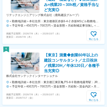
に横浜BUNTAI、駅を挟んで横浜スタジアム、ベースゲート横浜関内な
み×残業20～30h程／資格手当な
ど…
ど充実◎
リテックエンジニアリング株式会社（鹿島建設グループ）
＜勤務地詳細＞本社住所：東京都港区赤坂6-4-2 赤坂MSビル勤務地最
寄駅：東京メトロ千代田線／赤坂駅受動喫煙対策：屋内全面禁煙変更の
＜予定年収＞450万円～700万円＜賃金形態＞月給制補足事項無し＜賃
範囲：本文参照
金内訳＞月額（基本給）：260,000円～420,000円＜月給＞260,000円
掲載予定期間：
2026/7/9（木）
～
2026/10/7（水）
～420,000円＜昇給有無＞有＜残業手当＞有＜給与補足＞※経験・スキ
更新日：
2026/7/9（木）
ル・前職給与等を考慮の上決定します■残業手当は全額支給■出張手
気になる
当：日当1500円、宿泊8000円、もしくは宿泊費実費支給■資格手当：
RCCM12万円/年、技術士24万円/年、等■住宅手当：独身15,000円/月、
6
配偶者有40,000円/月 ※世帯主の場合など規定あり賃金はあくまでも目
【東京】測量◆創業60年以上の
安の金額であり、選考を通じて上下する可能性があります。月給(月額)
は固定手当を含めた表記です。
建設コンサルタント／土日祝休
／残業20H／年休120日／各種手
当充実◎
株式会社サンテックインターナショナル
＜勤務地詳細＞本社住所：東京都江東区亀戸5-8-9 勤務地最寄駅：JR中
央総武線／亀戸駅受動喫煙対策：屋内全面禁煙変更の範囲：会社の定め
＜予定年収＞400万円～700万円＜賃金形態＞月給制＜賃金内訳＞月額
る事業所
（基本給）：230,000円～430,000円その他固定手当/月：20,000円～
掲載予定期間：
2026/7/9（木）
～
2026/10/7（水）
50,000円固定残業手当/月：30,000円（固定残業時間16時間0分/月）超
更新日：
2026/7/17（金）
過した時間外労働の残業手当は追加支給＜月給＞280,000円～510,000
気になる
円（一律手当を含む）＜昇給有無＞有＜残業手当＞有＜給与補足＞■賞