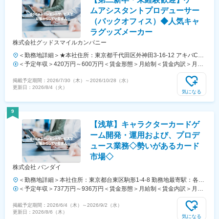
含めた表記です。
ムアシスタントプロデューサー
（バックオフィス）◆人気キャ
ラグッズメーカー
株式会社グッドスマイルカンパニー
＜勤務地詳細＞★本社住所：東京都千代田区外神田3-16-12 アキバCO
ビル6F勤務地最寄駅：末広町駅受動喫煙対策：屋内喫煙可能場所あり
＜予定年収＞420万円～600万円＜賃金形態＞月給制＜賃金内訳＞月額
変更の範囲：会社の定める事業所
（基本給）：199,000円～298,500円固定残業手当/月：67,700円～
掲載予定期間：
2026/7/30（木）
～
2026/10/28（水）
101,500円（固定残業時間40時間0分/月）超過した時間外労働の残業手
更新日：
2026/8/4（火）
当は追加支給＜月給＞266,700円～400,000円（一律手当を含む）＜昇
気になる
給有無＞有＜残業手当＞有＜給与補足＞※お持ちの経験やスキル、年齢
などを総合的に考慮した上で決定いたします。■昇給：年2回（4月、10
9
月）■賞与：年2回（7月、12月）賃金はあくまでも目安の金額であり、
【浅草】キャラクターカードゲ
選考を通じて上下する可能性があります。月給(月額)は固定手当を含め
た表記です。
ーム開発・運用および、プロデ
ュース業務◇勢いがあるカード
市場◇
株式会社 バンダイ
＜勤務地詳細＞本社住所：東京都台東区駒形1-4-8 勤務地最寄駅：各線
／浅草駅受動喫煙対策：敷地内全面禁煙変更の範囲：会社の定める事業
＜予定年収＞737万円～936万円＜賃金形態＞月給制＜賃金内訳＞月額
所（リモートワーク含む）
（基本給）：315,000円～400,000円＜月給＞315,000円～400,000円＜
掲載予定期間：
2026/6/4（木）
～
2026/9/2（水）
昇給有無＞有＜残業手当＞有＜給与補足＞※役職と給与は、経験・能力
更新日：
2026/8/6（木）
などを考慮し最終決定■昇給：年1回■賞与：年1回■年収例（一般）：
気になる