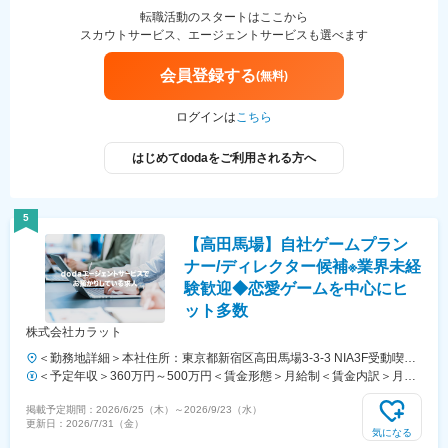
す。月給(月額)は固定手当を含めた表記です。
転職活動のスタートはここから
スカウトサービス、エージェントサービスも選べます
会員登録する
(無料)
ログインは
こちら
はじめてdodaをご利用される方へ
5
【高田馬場】自社ゲームプラン
ナー/ディレクター候補※業界未経
験歓迎◆恋愛ゲームを中心にヒ
ット多数
株式会社カラット
＜勤務地詳細＞本社住所：東京都新宿区高田馬場3-3-3 NIA3F受動喫煙
対策：屋内全面禁煙変更の範囲：無
＜予定年収＞360万円～500万円＜賃金形態＞月給制＜賃金内訳＞月額
（基本給）：246,800円～329,000円固定残業手当/月：53,200円～
掲載予定期間：
2026/6/25（木）
～
2026/9/23（水）
71,000円（固定残業時間30時間0分/月）超過した時間外労働の残業手
更新日：
2026/7/31（金）
当は追加支給＜月給＞300,000円～400,000円（一律手当を含む）＜昇
気になる