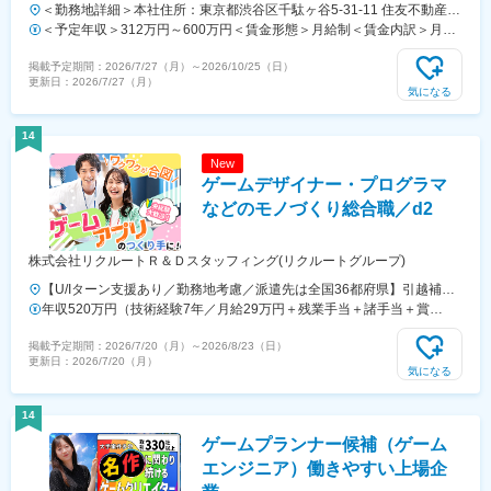
＜勤務地詳細＞本社住所：東京都渋谷区千駄ヶ谷5-31-11 住友不動産新
宿南口ビル5F勤務地最寄駅：各線／新宿駅受動喫煙対策：屋内全面禁
＜予定年収＞312万円～600万円＜賃金形態＞月給制＜賃金内訳＞月額
煙変更の範囲：会社の定める事業所
（基本給）：198,095円～380,952円固定残業手当/月：61,905円～
掲載予定期間：
2026/7/27（月）
～
2026/10/25（日）
119,048円（固定残業時間40時間0分/月）超過した時間外労働の残業手
更新日：
2026/7/27（月）
当は追加支給＜月給＞260,000円～500,000円（一律手当を含む）＜昇
気になる
給有無＞有＜残業手当＞有＜給与補足＞※経験やスキルに応じて変動す
る■人事考課による給与改定：年2回■業績に応じて決算賞与あり賃金は
14
あくまでも目安の金額であり、選考を通じて上下する可能性がありま
New
す。月給(月額)は固定手当を含めた表記です。
ゲームデザイナー・プログラマ
などのモノづくり総合職／d2
株式会社リクルートＲ＆Ｄスタッフィング(リクルートグループ)
【U/Iターン支援あり／勤務地考慮／派遣先は全国36都府県】引越補
助、社員寮、住宅手当制度あり。U/Iターンも歓迎です！■東北エリア／
年収520万円（技術経験7年／月給29万円＋残業手当＋諸手当＋賞
青森・岩手・宮城・秋田・山形・福島 ■関東エリア／東京・埼玉・神奈
与） 年収420万円（技術経験3年／月給24万円＋残業手当＋諸手当＋
掲載予定期間：
2026/7/20（月）
～
2026/8/23（日）
川・千葉・茨城・栃木・群馬 ■北信越エリア／長野・山梨・福井 ■東海
賞与）
更新日：
2026/7/20（月）
エリア／静岡・愛知・三重・岐阜 ■関西エリア／大阪・京都・奈良・兵
気になる
庫・滋賀 ■中国・四国エリア／広島・岡山・山口・香川 ■九州エリア／
福岡・長崎・熊本・佐賀・大分・宮崎・鹿児島 ※転勤の可能性あり※受
14
動喫煙対策：原則あり（勤務先に従う）
ゲームプランナー候補（ゲーム
エンジニア）働きやすい上場企