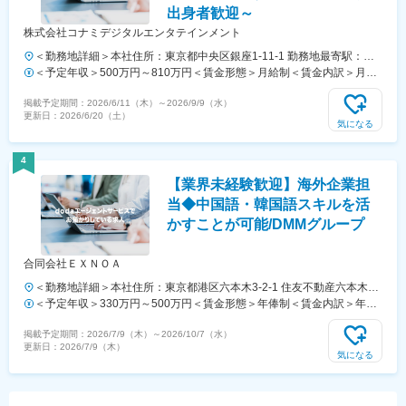
出身者歓迎～
株式会社コナミデジタルエンタテインメント
＜勤務地詳細＞本社住所：東京都中央区銀座1-11-1 勤務地最寄駅：東
京メトロ有楽町線／銀座一丁目駅受動喫煙対策：屋内全面禁煙変更の範
＜予定年収＞500万円～810万円＜賃金形態＞月給制＜賃金内訳＞月額
囲：会社の定める事業所（リモートワーク含む）
（基本給）：296,875円～404,000円その他固定手当/月：28,000円～
掲載予定期間：
2026/6/11（木）
～
2026/9/9（水）
31,000円＜月給＞324,875円～435,000円＜昇給有無＞有＜残業手当＞
更新日：
2026/6/20（土）
有＜給与補足＞※別途支給される残業手当込みの想定年収です。※基本
気になる
的には前職給与にアドオン（経験・能力等を考慮）して支給します。■
賞与あり賃金はあくまでも目安の金額であり、選考を通じて上下する可
4
能性があります。月給(月額)は固定手当を含めた表記です。
【業界未経験歓迎】海外企業担
当◆中国語・韓国語スキルを活
かすことが可能/DMMグループ
合同会社ＥＸＮＯＡ
＜勤務地詳細＞本社住所：東京都港区六本木3-2-1 住友不動産六本木グ
ランドタワー24F勤務地最寄駅：東京メトロ南北線／六本木一丁目駅受
＜予定年収＞330万円～500万円＜賃金形態＞年俸制＜賃金内訳＞年額
動喫煙対策：屋内喫煙可能場所あり変更の範囲：会社の定める事業所
（基本給）：2,492,400円～4,060,800円固定残業手当/月：67,300円～
掲載予定期間：
2026/7/9（木）
～
2026/10/7（水）
109,000円（固定残業時間45時間0分/月）超過した時間外労働の残業手
更新日：
2026/7/9（木）
当は追加支給＜月額＞275,000円～447,400円（12分割）（一律手当を
気になる
含む）＜昇給有無＞有＜残業手当＞有＜給与補足＞※給与詳細は経験・
スキルを考慮し、社内規定に則り決定します給与見直し：年1回賃金は
あくまでも目安の金額であり、選考を通じて上下する可能性がありま