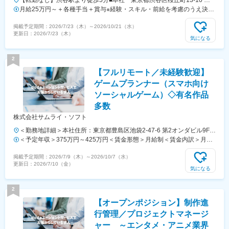
【転勤なし】渋谷駅より徒歩5分■本社 東京都渋谷区桜丘町13-10 桜
ヶ丘ハイホーム503※勤務地は東京23区内にあるクライアント先もしく
月給25万円～＋各種手当＋賞与※経験・スキル・前給を考慮のうえ決定
は自社オフィスとなります。〈アクセス〉 JR線・東京メトロ「渋谷
いたします。
掲載予定期間：
2026/7/23（木）
～
2026/10/21（水）
駅」より徒歩5分
更新日：
2026/7/23（木）
気になる
2
【フルリモート／未経験歓迎】
ゲームプランナー（スマホ向け
ソーシャルゲーム）◇有名作品
多数
株式会社サムライ・ソフト
＜勤務地詳細＞本社住所：東京都豊島区池袋2-47-6 第2オンダビル9F受
動喫煙対策：屋内全面禁煙変更の範囲：会社の定める事業所（リモート
＜予定年収＞375万円～425万円＜賃金形態＞月給制＜賃金内訳＞月額
ワーク含む）
（基本給）：196,000円～221,000円固定残業手当/月：54,000円～
掲載予定期間：
2026/7/9（木）
～
2026/10/7（水）
62,000円（固定残業時間41時間0分/月）超過した時間外労働の残業手
更新日：
2026/7/10（金）
当は追加支給＜月給＞250,000円～283,000円（一律手当を含む）＜昇
気になる
給有無＞有＜残業手当＞有＜給与補足＞※ご経験・スキルを考慮し決定
いたします。■賞与：年1回（7月）※業績に応じ支給／実績2～3ヶ月分
2
■決算賞与あり（前期実績：3ヶ月分）■昇給：年1回（7月）賃金はあく
【オープンポジション】制作進
までも目安の金額であり、選考を通じて上下する可能性があります。月
給(月額)は固定手当を含めた表記です。
行管理／プロジェクトマネージ
ャー ～エンタメ・アニメ業界