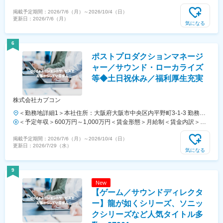
先または本社・各支店（大阪・福岡）※U・Iターン歓迎【特に下記エリ
例 420万円（31歳／ゲームプランナー／経験5年）
掲載予定期間：
2026/7/6（月）
～
2026/10/4（日）
アはプロジェクト多数】渋谷・新宿（東新宿）・六本木・銀座・恵比
更新日：
2026/7/6（月）
寿・池袋・目黒・五反田・市ヶ谷・秋葉原・東京・田町・品川・大崎・
気になる
門前仲町・日吉・横浜・みなとみらい・新横浜・梅田・淀屋橋・新大
阪・千里中央・烏丸・四条・十条・天神※取引先は600社以上！ 上記の
6
ほかにも多数のプロジェクトあり※ほとんどの社員が大手ゲーム会社で
ポストプロダクションマネージ
就業中※一部在宅勤務・リモートワークの案件も！※年単位の長期案件
が多数！※希望しない転勤なし【本社】東京都新宿区新宿2-19-1 ビッグ
ャー／サウンド・ローカライズ
ス新宿ビル10F【大阪支店】大阪府大阪市北区西天満2-6-8堂島ビルヂ
等◆土日祝休み／福利厚生充実
ング7F【福岡支店】福岡県福岡市中央区天神1-4-1 西日本新聞会館
15F［新宿QAスタジオ］★デバッグを担うQAチーム専用スタジオ東京
株式会社カプコン
都新宿区新宿２-19-13 坂善新宿ビル9F※受動喫煙対策：敷地内喫煙可
能場所あり
＜勤務地詳細1＞本社住所：大阪府大阪市中央区内平野町3-1-3 勤務地
最寄駅：大阪メトロ谷町線／京阪電鉄線／天満橋駅受動喫煙対策：屋内
＜予定年収＞600万円～1,000万円＜賃金形態＞月給制＜賃金内訳＞月
全面禁煙＜勤務地詳細2＞東京支店住所：東京都新宿区西新宿二丁目1
額（基本給）：380,000円～640,000円＜月給＞380,000円～640,000円
掲載予定期間：
2026/7/6（月）
～
2026/10/4（日）
番1号 新宿三井ビル受動喫煙対策：屋内全面禁煙変更の範囲：会社の
＜昇給有無＞有＜残業手当＞有＜給与補足＞※経験・能力等を考慮の
更新日：
2026/7/29（水）
定める事業所
上、当社規定により決定します。■給与改定：年1回■賞与：年2回
気になる
（夏・冬）※基本月額の1.5ヵ月分ずつを支給。賃金はあくまでも目安の
金額であり、選考を通じて上下する可能性があります。月給(月額)は固
9
定手当を含めた表記です。
New
【ゲーム／サウンドディレクタ
ー】龍が如くシリーズ、ソニッ
クシリーズなど人気タイトル多