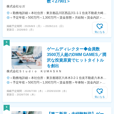
数＜27901＞
株式会社セガ
＜勤務地詳細＞本社住所：東京都品川区西品川1-1-1 住友不動産大崎ガ
ーデンタワー勤務地最寄駅：JR線・りんかい線／大崎駅受動喫煙対
＜予定年収＞500万円～1,300万円＜賃金形態＞月給制＜賃金内訳＞月
策：屋内全面禁煙変更の範囲：会社の定める事業所（リモートワーク含
額（基本給）：312,500円～812,500円＜月給＞312,500円～812,500円
掲載予定期間：
2026/8/3（月）
～
2026/11/1（日）
む）
＜昇給有無＞有＜残業手当＞有＜給与補足＞※経験・能力を考慮の上、
更新日：
2026/8/3（月）
当社規定により決定いたします。■昇給：年1回■賞与：年2回（6月、
気になる
12月）賃金はあくまでも目安の金額であり、選考を通じて上下する可
能性があります。月給(月額)は固定手当を含めた表記です。
9
ゲームディレクター◆会員数
3500万人超のDMM GAMES／潤
沢な投資原資でヒットタイトル
を創出
株式会社Ｓｔｕｄｉｏ ＫＵＭＡＳＡＮ
＜勤務地詳細＞本社住所：東京都港区六本木3-2-1 住友不動産六本木グ
ランドタワー24階受動喫煙対策：屋内全面禁煙
＜予定年収＞500万円～1,000万円＜賃金形態＞年俸制＜賃金内訳＞年
額（基本給）：3,691,992円～7,400,000円固定残業手当/月：109,000
掲載予定期間：
2026/7/30（木）
～
2026/10/28（水）
円～217,000円（固定残業時間45時間0分/月）超過した時間外労働の残
更新日：
2026/7/30（木）
業手当は追加支給＜月額＞416,666円～833,666円（12分割）（一律手
気になる
当を含む）＜昇給有無＞有＜残業手当＞有＜給与補足＞※スキル、経験
を考慮した上で年俸額を決定します。賃金はあくまでも目安の金額であ
9
り、選考を通じて上下する可能性があります。月給(月額)は固定手当を
【第二新卒・未経験歓迎】ゲー