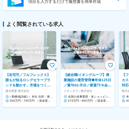
項目を入力するだけで履歴書を簡単作成
よく閲覧されている求人
【在宅可／フルフレックス】
【総合職/イオングループ】商
【フ
誰もが知るロングセラーブラ
業施設の運営管理◆年休125日
カス
ンドを動かす。市場をつくる
／賞与4か月分／家賃75％会社
対応
提案営業◆ハイチュウ等
負担！
Saa
森永製菓 株式会社
イオンタウン株式会社
株式会
＜勤務地詳細1＞ 本社 住所：東京
全国の各事業部・各ショッピング
本
都港区芝浦1-13-16 勤務地最寄
500万円～700万円 ＜賃金形態
センター 住所：千葉県千葉市美浜
473万円～860万円 ＜賃金形態
1
4
駅：JR、都営三...
＞ 月給制 ＜賃金内訳＞ 月額（基
区中瀬1-5-1イオンタワ...
＞ 月給制 ＜賃金内訳＞ 月額（基
ー
＞
本給）...
本給）...
本給