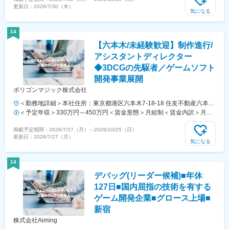
203,800円（固定残業時間45時間0分/月）超過した時間外労働の残業手
更新日：
2026/7/30（木）
当は追加支給＜月給＞527,865円～833,333円（一律手当を含む）＜昇
気になる
給有無＞有＜残業手当＞有賃金はあくまでも目安の金額であり、選考を
通じて上下する可能性があります。月給(月額)は固定手当を含めた表記
14
です。
【六本木/未経験歓迎】制作進行/
アシスタントディレクター
◆3DCGの先駆者／ゲームソフト
開発事業展開
ポリゴンマジック株式会社
＜勤務地詳細＞本社住所：東京都港区六本木7-18-18 住友不動産六本木
通ビル勤務地最寄駅：東京メトロ日比谷線／六本木駅受動喫煙対策：屋
＜予定年収＞330万円～450万円＜賃金形態＞月給制＜賃金内訳＞月額
内全面禁煙変更の範囲：会社の定める事業所
（基本給）：204,180円～268,839円固定残業手当/月：15,820円～
掲載予定期間：
2026/7/27（月）
～
2026/10/25（日）
29,161円（固定残業時間10時間0分/月）超過した時間外労働の残業手
更新日：
2026/7/27（月）
当は追加支給＜月給＞220,000円～298,000円（一律手当を含む）＜昇
気になる
給有無＞有＜残業手当＞有＜給与補足＞※業績や評価に応じて昇給する
可能性がございます。■昇給：年1回（4月）■賞与：年2回（4、10月）
14
賃金はあくまでも目安の金額であり、選考を通じて上下する可能性があ
デバッグ(リーダー候補)■年休
ります。月給(月額)は固定手当を含めた表記です。
127日■国内屈指の技術を有する
ゲーム開発企業■グロース上場■
新宿
株式会社Aiming