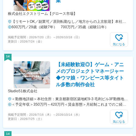
業
株式会社エクストリーム【グロース市場】
【リモートOK／副業可／原則転勤なし／地方からの上京歓迎】本社
（池袋）、東京都23区内、名古屋オフィス（名駅）、名古屋市または
600万円／29歳（経験7年） 700万円／35歳（経験11年）
名古屋市近辺、大阪オフィス（堂山）、大阪市または大阪市近辺のプロ
掲載予定期間：
2026/7/20（月）
～
2026/10/18（日）
ジェクト先いずれかでの勤務★原則転勤なし★希望勤務地選択可★地方
更新日：
2026/7/24（金）
からの上京歓迎（北海道出身の方も活躍中◎）★引っ越し支援金あり！
気になる
★U・Iターン支援あり★副業可★リモートOK～上京応援！～当社を起
点に100キロ以上300キロ未満は5万円300キロ以上は10万円など規定に
14
より支給可能。【オフィス一覧】■本社東京都豊島区西池袋1-11-1メト
【未経験歓迎◎】ゲーム・アニ
ロポリタンプラザビル21階■名古屋オフィス愛知県名古屋市西区名駅1-
1-17名駅ダイヤメイテツビル5階■大阪オフィス大阪府大阪市北区堂山
メのプロジェクトマネージャー
町１-５ 三共梅田ビル９階【詳細・交通】■本社JR各線「池袋駅」メト
◆ウマ娘・ワンピース等タイト
ロポリタン口より徒歩1分（駅直結）■名古屋オフィスJR「名古屋駅」
ル多数の制作会社
より徒歩4分（駅地下通路直結）■大阪オフィス各線「梅田駅」「東梅
Studio51株式会社
田駅」より徒歩7分
＜勤務地詳細＞本社住所：東京都新宿区築地町9-3 毛利ビル3F勤務地最
寄駅：東京メトロ東西線／神楽坂、有楽町線江戸川橋駅受動喫煙対策：
＜予定年収＞350万円～420万円＜賃金形態＞月給制これまでのご経験
屋内全面禁煙変更の範囲：無
などを含めて、総合的に金額決定させていただきます＜賃金内訳＞月額
掲載予定期間：
2026/7/16（木）
～
2026/10/14（水）
（基本給）：235,000円～246,700円固定残業手当/月：53,300円～
更新日：
2026/7/25（土）
61,500円（固定残業時間30時間0分/月）超過した時間外労働の残業手
気になる
当は追加支給＜月給＞288,300円～308,200円（一律手当を含む）＜昇
給有無＞有＜残業手当＞有＜給与補足＞■賞与：年1回 （1月※1年以上
14