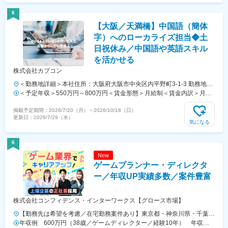
給有無＞有＜残業手当＞有＜給与補足＞■昇給：年2回（2月・7月）※業
績による■賞与：年2回（2月・7月）※業績による／過去実績2ヵ月分賃
6
金はあくまでも目安の金額であり、選考を通じて上下する可能性があり
【大阪／天満橋】中国語（簡体
ます。月給(月額)は固定手当を含めた表記です。
字）へのローカライズ担当◆土
日祝休み／中国語や英語スキル
を活かせる
株式会社カプコン
＜勤務地詳細＞本社住所：大阪府大阪市中央区内平野町3-1-3 勤務地最
寄駅：大阪メトロ谷町線／京阪電鉄線／天満橋駅受動喫煙対策：屋内全
＜予定年収＞550万円～800万円＜賃金形態＞月給制＜賃金内訳＞月額
面禁煙
（基本給）：375,000円～517,000円＜月給＞375,000円～517,000円＜
掲載予定期間：
2026/7/20（月）
～
2026/10/18（日）
昇給有無＞有＜残業手当＞有＜給与補足＞※経験、能力等を考慮のうえ
更新日：
2026/7/29（水）
当社規定により決定致します。■給与改定：年1回■賞与：年2回賃金は
気になる
あくまでも目安の金額であり、選考を通じて上下する可能性がありま
す。月給(月額)は固定手当を含めた表記です。
6
New
ゲームプランナー・ディレクタ
ー／年収UP実績多数／案件豊富
株式会社コンフィデンス・インターワークス【グロース市場】
【勤務先は希望を考慮／在宅勤務案件あり】東京都・神奈川県・千葉
県・埼玉県・大阪府・京都府・兵庫県・福岡県・佐賀県のプロジェクト
年収例 600万円（38歳／ゲームディレクター／経験10年） 年収