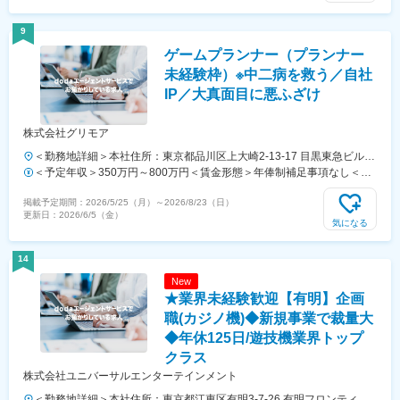
759万円／中途入社2年目／月給33万円＋時間外手当（30時間）＋賞与
年収例（チーフ）：920万円賃金はあくまでも目安の金額であり、選考
9
を通じて上下する可能性があります。月給(月額)は固定手当を含めた表
ゲームプランナー（プランナー
記です。
未経験枠）※中二病を救う／自社
IP／大真面目に悪ふざけ
株式会社グリモア
＜勤務地詳細＞本社住所：東京都品川区上大崎2-13-17 目黒東急ビル7F
受動喫煙対策：屋内喫煙可能場所あり
＜予定年収＞350万円～800万円＜賃金形態＞年俸制補足事項なし＜賃
金内訳＞年額（基本給）：3,500,000円～8,000,000円＜月額＞291,666
掲載予定期間：
2026/5/25（月）
～
2026/8/23（日）
円～666,666円（12分割）＜昇給有無＞有＜残業手当＞有＜給与補足＞
更新日：
2026/6/5（金）
※実績、制度上の上限はございません。賃金はあくまでも目安の金額で
気になる
あり、選考を通じて上下する可能性があります。月給(月額)は固定手当
を含めた表記です。
14
New
★業界未経験歓迎【有明】企画
職(カジノ機)◆新規事業で裁量大
◆年休125日/遊技機業界トップ
クラス
株式会社ユニバーサルエンターテインメント
＜勤務地詳細＞本社住所：東京都江東区有明3-7-26 有明フロンティア