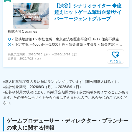
在籍者対象）■昇給：年1回 （4月※1年以上在籍者対象）賃金はあくま
【渋谷】シナリオライター ◆億
でも目安の金額であり、選考を通じて上下する可能性があります。月給
(月額)は固定手当を含めた表記です。
超えヒットゲーム輩出企業/サイ
バーエージェントグループ
株式会社Cygames
＜勤務地詳細1＞本社住所：東京都渋谷区南平台町16-17 住友不動産渋
谷ガーデンタワー15F勤務地最寄駅：京王井の頭線／神泉駅受動喫煙対
＜予定年収＞400万円～1,000万円＜賃金形態＞年俸制＜賃金内訳＞年
策：その他（屋内原則禁煙（加熱式たばこ専用喫煙室あり））＜勤務地
額（基本給）：2,893,080円～7,237,044円その他固定手当/月：7,503円
掲載予定期間：
2026/7/16（木）
～
2026/10/14（水）
詳細2＞青葉台タワー住所：東京都目黒区青葉台3-6-28 住友不動産青葉
～18,769円固定残業手当/月：84,407円～211,144円（固定残業時間45
更新日：
2026/7/28（火）
台タワー15F勤務地最寄駅：各線／渋谷駅受動喫煙対策：その他（屋内
時間0分/月）超過した時間外労働の残業手当は追加支給＜月額＞
気になる
原則禁煙（加熱式たばこ専用喫煙室あり））変更の範囲：会社の定める
333,000円～833,000円（12分割）（一律手当を含む）＜昇給有無＞有
事業所
＜残業手当＞有＜給与補足＞※経験・能力を考慮の上、当社規定により
決定※年俸外の半期業績インセンティブ制度あり■評価・報酬：半期ご
※求人応募完了数の多い順にランキングしています（非公開求人は除く）。
とに評価します。 評価に応じて年俸を見直します。■年収例：540万円
※集計対象期間：2026/8/3（月）～2026/8/9（日）
／27歳600万円／30歳760万円／38歳賃金はあくまでも目安の金額であ
※応募や採用の状況により、掲載予定期間の終了前に掲載を終了することがあり
り、選考を通じて上下する可能性があります。月給(月額)は固定手当を
ます。その場合は当サイトから応募はできませんので、あらかじめご了承くだ
含めた表記です。
さい。
ゲームプロデューサー・ディレクター・プランナー
の求人に関する情報