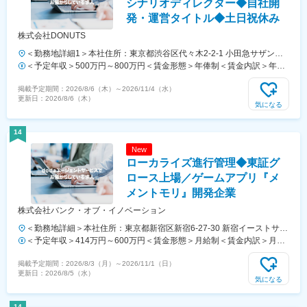
シナリオディレクター◆自社開
発・運営タイトル◆土日祝休み
株式会社DONUTS
＜勤務地詳細1＞本社住所：東京都渋谷区代々木2-2-1 小田急サザンタ
ワー8F勤務地最寄駅：各線／新宿駅受動喫煙対策：屋内全面禁煙＜勤
＜予定年収＞500万円～800万円＜賃金形態＞年俸制＜賃金内訳＞年額
務地詳細2＞サテライトオフィス住所：東京都渋谷区代々木1丁目 58-1
（基本給）：3,707,388円～5,938,140円固定残業手当/月：107,718円
掲載予定期間：
2026/8/6（木）
～
2026/11/4（水）
石山ビル勤務地最寄駅：各線／代々木駅受動喫煙対策：屋内全面禁煙＜
～171,822円（固定残業時間45時間0分/月）超過した時間外労働の残業
更新日：
2026/8/6（木）
勤務地詳細3＞サテライトオフィス住所：東京都渋谷区代々木1丁目31-
手当は追加支給＜月額＞416,667円～666,667円（12分割）（一律手当
気になる
1 代々木ビル勤務地最寄駅：各線／代々木駅受動喫煙対策：屋内全面禁
を含む）＜昇給有無＞有＜残業手当＞有＜給与補足＞※ご実績・スキル
煙変更の範囲：会社の定める事業所
等を総合的に判断した上で、当社規定に基づき決定します。・給与改
14
定：年2回（4月、10月）賃金はあくまでも目安の金額であり、選考を
New
通じて上下する可能性があります。月給(月額)は固定手当を含めた表記
ローカライズ進行管理◆東証グ
です。
ロース上場／ゲームアプリ『メ
メントモリ』開発企業
株式会社バンク・オブ・イノベーション
＜勤務地詳細＞本社住所：東京都新宿区新宿6-27-30 新宿イーストサイ
ドスクエア3F勤務地最寄駅：東京メトロ副都心線／東新宿駅受動喫煙
＜予定年収＞414万円～600万円＜賃金形態＞月給制＜賃金内訳＞月額
対策：屋内全面禁煙変更の範囲：東京都新宿区新宿6-27-30 新宿イー
（基本給）：290,526円～421,053円固定残業手当/月：54,474円～
掲載予定期間：
2026/8/3（月）
～
2026/11/1（日）
ストサイドスクエア6F
78,947円（固定残業時間24時間0分/月）超過した時間外労働の残業手
更新日：
2026/8/5（水）
当は追加支給＜月給＞345,000円～500,000円（一律手当を含む）＜昇
気になる
給有無＞有＜残業手当＞有＜給与補足＞■昇給：年2回（7月、1月）※入
社後6か月以内の査定月は対象外賃金はあくまでも目安の金額であり、
14