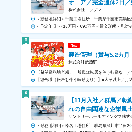
オニア／完全週休2日／残
株式会社ニップン
9
New
製造管理（賞与5.2カ月
株式会社武蔵野
9
【11月入社／群馬／転
れの自由闊達な企業風
サントリーホールディングス株式