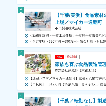
4
【千葉/美浜】食品素材
上場／マイカー通勤可
不二製油株式会社
7
締切間近
New
家族も喜ぶ食品製造管理
株式会社武蔵野（京都工場）
【年収例】 512万円（35歳既婚 妻＋子1人／総
7
【千葉／転勤なし】製