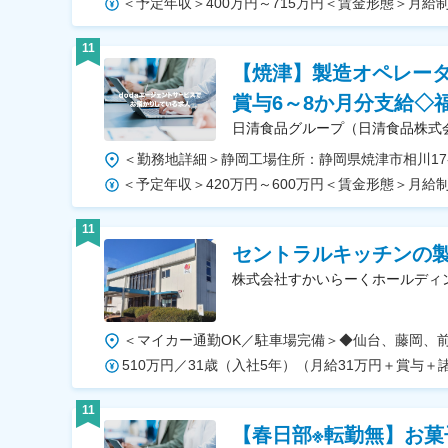
11
【焼津】製造オペレータ
賞与6～8か月分支給◇
日清食品グループ（日清食品株式
11
セントラルキッチンの製
株式会社すかいらーくホールディ
11
【春日部※転勤無】お