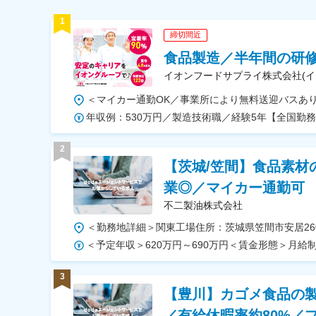
1
締切間近
食品製造／半年間の研修
イオンフードサプライ株式会社(イ
2
【茨城/笠間】食品素材
業◎／マイカー通勤可
不二製油株式会社
3
【豊川】カゴメ食品の製
／有給休暇率約80%／