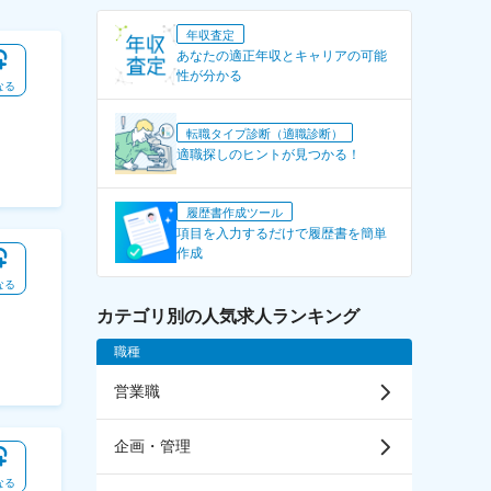
年収査定
あなたの適正年収とキャリアの可能
性が分かる
なる
転職タイプ診断（適職診断）
適職探しのヒントが見つかる！
履歴書作成ツール
項目を入力するだけで履歴書を簡単
作成
なる
カテゴリ別の人気求人ランキング
職種
営業職
企画・管理
なる