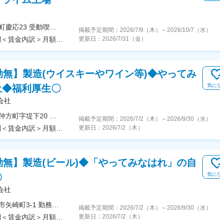
＜勤務地詳細＞小坂井工場住所：愛知県豊川市伊奈町慶応23 受動喫煙対策：屋内全面禁煙変更の範囲：会社の定める事業所
掲載予定期間：
2026/7/9（木）
～
2026/10/7（水）
＜予定年収＞500万円～700万円＜賃金形態＞月給制＜賃金内訳＞月額（基本給）：260,000円～400,000円＜月給＞260,000円～400,000円＜昇給有無＞有＜残業手当＞有＜給与補足＞※審査を通じて、当社規程により決定します。■賞与：あり（5.64ヶ月※業績連動制）賃金はあくまでも目安の金額であり、選考を通じて上下する可能性があります。月給(月額)は固定手当を含めた表記です。
更新日：
2026/7/31（金）
勤無】製造(ウイスキーやワイン等)◆やってみ
気に
土◆福利厚生〇
会社
＜勤務地詳細＞栃木梓の森工場住所：栃木県栃木市仲方町字堤下20 勤務地最寄駅：JR線／栃木駅受動喫煙対策：敷地内全面禁煙変更の範囲：会社の定める事業所
掲載予定期間：
2026/7/2（木）
～
2026/9/30（水）
＜予定年収＞400万円～715万円＜賃金形態＞月給制＜賃金内訳＞月額（基本給）：239,500円～369,250円＜月給＞239,500円～369,250円＜昇給有無＞有＜残業手当＞有＜給与補足＞※上記想定年収には時間外手当20時間分を含みます※夜勤、交代勤務手当・住宅手当別途あり■昇給：年１回（4月）■賞与：年２回（7月・12月）賃金はあくまでも目安の金額であり、選考を通じて上下する可能性があります。月給(月額)は固定手当を含めた表記です。
更新日：
2026/7/2（木）
勤無】製造(ビール)◆「やってみなはれ」の自
気に
〇
会社
＜勤務地詳細＞武蔵野ビール工場住所：東京都府中市矢崎町3-1 勤務地最寄駅：JR南武線／府中本町駅受動喫煙対策：敷地内全面禁煙変更の範囲：会社の定める事業所
掲載予定期間：
2026/7/2（木）
～
2026/9/30（水）
＜予定年収＞400万円～715万円＜賃金形態＞月給制＜賃金内訳＞月額（基本給）：239,500円～369,250円＜月給＞239,500円～369,250円＜昇給有無＞有＜残業手当＞有＜給与補足＞※上記想定年収には時間外手当20時間分を含みます※夜勤、交代勤務手当・住宅手当別途あり■昇給：年１回（4月）■賞与：年２回（7月・12月）賃金はあくまでも目安の金額であり、選考を通じて上下する可能性があります。月給(月額)は固定手当を含めた表記です。
更新日：
2026/7/2（木）