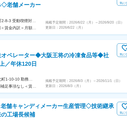
気に
み◇老舗メーカー
＜勤務地詳細＞第1工場住所：埼玉県春日部市豊野町2-8-3 受動喫煙対策：敷地内全面禁煙変更の範囲：無
掲載予定期間：
2026/6/22（月）
～
2026/9/20（日）
＜予定年収＞600万円～700万円＜賃金形態＞月給制＜賃金内訳＞月額（基本給）：350,000円～500,000円＜月給＞350,000円～500,000円＜昇給有無＞有＜残業手当＞有＜給与補足＞※経験、スキル、年齢を考慮の上、当社規定により優遇■賞与実績：年2回※計2.5か月分程度賃金はあくまでも目安の金額であり、選考を通じて上下する可能性があります。月給(月額)は固定手当を含めた表記です。
更新日：
2026/6/22（月）
造オペレーター◆大阪王将の冷凍食品等◆社
気に
上／年休120日
＜勤務地詳細1＞関西工場住所：大阪府枚方市春日北町1-10-10 勤務地最寄駅：JR線／津田駅受動喫煙対策：屋内全面禁煙＜勤務地詳細2＞九州工場住所：宮崎県都城市高城町 受動喫煙対策：屋内全面禁煙変更の範囲：本文参照
掲載予定期間：
2026/8/3（月）
～
2026/11/1（日）
＜予定年収＞400万円～600万円＜賃金形態＞月給制補足事項なし＜賃金内訳＞月額（基本給）：204,997円～257,000円固定残業手当/月：67,000円～120,000円（固定残業時間45時間0分/月）超過した時間外労働の残業手当は追加支給＜月給＞271,997円～377,000円（一律手当を含む）＜昇給有無＞有＜残業手当＞有＜給与補足＞■昇給：年1回(3月)、賞与：年2回(6月、12月)※平均3.0～4.5ヶ月分※固定残業代：年収500万円未満は45時間分、年収500万円以上は60時間分、深夜手当20時間分を支給(100,000円～)※超過分は別途支給■役職手当：1万円／ラインリーダー、3万円／AMG、6万円／MG賃金はあくまでも目安の金額であり、選考を通じて上下する可能性があります。月給(月額)は固定手当を含めた表記です。
更新日：
2026/8/3（月）
】老舗キャンディメーカー生産管理◇技術継承
気に
来の工場長候補