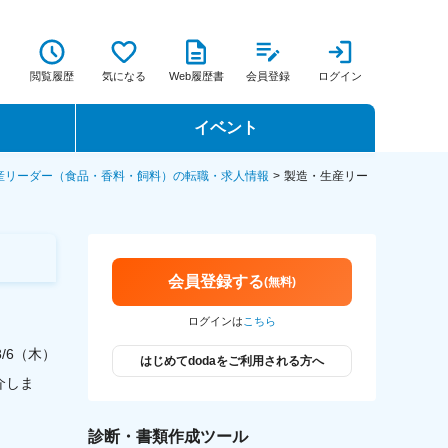
閲覧履歴
気になる
Web履歴書
会員登録
ログイン
イベント
転職イベント・転職セミナー
産リーダー（食品・香料・飼料）の転職・求人情報
製造・生産リー
転職フェア
転職セミナー動画
会員登録する
(無料)
ログインは
こちら
/8/6（木）
はじめてdodaをご利用される方へ
介しま
診断・書類作成ツール