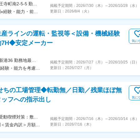
＜勤務地詳細＞本社住所：大阪府大阪市阿倍野区天王寺町南2-5-5 勤務地最寄駅：河堀口駅受動喫煙対策：屋内全面禁煙変更の範囲：会社の定める事業所
掲載予定期間：
2026/7/30（木）
～
2026/10/28（水）
＜予定年収＞450万円～550万円＜賃金形態＞月給制※経験・能力・前職給与などを考慮して決定します。＜賃金内訳＞月額（基本給）：320,000円～360,000円＜月給＞320,000円～360,000円＜昇給有無＞有＜残業手当＞有＜給与補足＞※想定年収は賞与年2回、月平均10時間程度の残業代、休日出勤手当を含む目安です。実際の月収・年収は、残業時間、休日出勤、通勤手当、賞与額などにより変動します。※入社初年度の賞与は、在籍期間に応じて支給額が変わる場合があります。賃金はあくまでも目安の金額であり、選考を通じて上下する可能性があります。月給(月額)は固定手当を含めた表記です。
更新日：
2026/8/4（火）
生産ラインの運転・監視等＜設備・機械経験
気に
7H◆安定メーカー
＜勤務地詳細＞本社工場住所：千葉県千葉市美浜区新港36 勤務地最寄駅：JR京葉線／千葉みなと駅受動喫煙対策：敷地内喫煙可能場所あり変更の範囲：会社の定める事業所
掲載予定期間：
2026/7/27（月）
～
2026/10/25（日）
＜予定年収＞500万円～650万円＜賃金形態＞月給制経験・能力を考慮の上、決定します。＜賃金内訳＞月額（基本給）：260,000円～280,000円＜月給＞260,000円～280,000円＜昇給有無＞有＜残業手当＞有＜給与補足＞■賞与：年2回（6月・12月）※年間で計5か月分の支給を想定■昇給：年1回（4月）賃金はあくまでも目安の金額であり、選考を通じて上下する可能性があります。月給(月額)は固定手当を含めた表記です。
更新日：
2026/7/27（月）
せちの工場管理◆転勤無／日勤／残業ほぼ無
気に
タッフへの指示出し
＜勤務地詳細＞本社住所：静岡県富士市原田126-8 受動喫煙対策：敷地内喫煙可能場所あり変更の範囲：無
掲載予定期間：
2026/7/16（木）
～
2026/10/14（水）
＜予定年収＞400万円～600万円＜賃金形態＞月給制＜賃金内訳＞月額（基本給）：150,000円～180,000円その他固定手当/月：110,000円～220,000円＜月給＞260,000円～400,000円＜昇給有無＞有＜残業手当＞有＜給与補足＞・昇給：有・賞与：有(年2回)賃金はあくまでも目安の金額であり、選考を通じて上下する可能性があります。月給(月額)は固定手当を含めた表記です。
更新日：
2026/7/16（木）