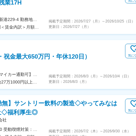
気に
業17H
＜勤務地詳細＞千葉工場住所：千葉県千葉市美浜区新港229-4 勤務地最寄駅：JR総武線／稲毛駅受動喫煙対策：屋内全面禁煙変更の範囲：会社の定める事業所
掲載予定期間：
2026/7/27（月）
～
2026/10/25（日）
＜予定年収＞415万円～690万円＜賃金形態＞月給制＜賃金内訳＞月額（基本給）：235,000円～390,000円＜月給＞235,000円～390,000円＜昇給有無＞有＜残業手当＞有＜給与補足＞※給与詳細は経験や能力を考慮し決定します。■昇給：年1回■賞与：年2回（6月、12月）※勤続15年標準労働者モデル 1,960,000円／年賃金はあくまでも目安の金額であり、選考を通じて上下する可能性があります。月給(月額)は固定手当を含めた表記です。
更新日：
2026/7/27（月）
・祝金最大650万円・年休120日）
気に
【希望勤務地考慮／一般職は転居を伴う転勤なし／マイカー通勤可】全国16工場で募集！〇埼玉県・埼玉工場：朝霞市泉水・朝霞工場：朝霞市膝折町・埼玉麺工場：川越市芳野台〇千葉県・千葉工場：八千代市上高野〇神奈川県・横浜工場：横浜市金沢区・神奈川工場：厚木市酒井〇福島県・福島工場：郡山市安積〇宮城県・仙台工場：多賀城市栄〇群馬県・群馬工場：高崎市綿貫町・群馬フローズンファクトリー：太田市吉沢町〇静岡県・東海工場：袋井市久能〇大阪府・大阪工場：大阪府東大阪市高井田中〇京都府・京都工場：八幡市戸津水戸城〇兵庫県・神戸工場：神戸市東灘区〇福岡県・福岡工場：糟屋郡粕屋町・北九州工場：北九州市八幡西区〇沖縄県・沖縄工場：浦添市港川★U・Iターン歓迎★受動喫煙対策あり
掲載予定期間：
2026/8/3（月）
～
2026/10/4（日）
【総合職（転居を伴う転勤あり）】■大卒以上／月給27万1000円以上■短大・専門卒・高卒／月給25万100円以上【一般職（転居を伴う転勤なし）】■大卒以上／月給23万6100円以上■短大・専門卒・高卒／月給21万5200円以上※年齢・経験・能力などを考慮の上優遇します。※総合職の場合は、転居を伴う異動が発生する場合がございます。◎別途、賞与年2回と各種手当（時間外手当は全額支給）を支給！【試用期間中】■大卒以上／月給23万6100円以上■短大・専門卒・高卒／月給21万5200円以上
更新日：
2026/8/3（月）
勤無】サントリー飲料の製造◇やってみなは
気に
土◇福利厚生◎
会社
＜勤務地詳細＞榛名工場住所：群馬県渋川市半田200 受動喫煙対策：屋内全面禁煙変更の範囲：会社の定める事業所
掲載予定期間：
2026/7/2（木）
～
2026/9/30（水）