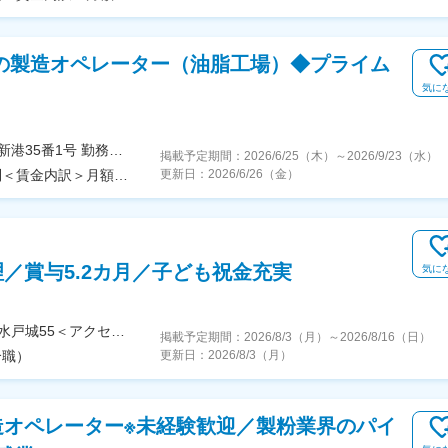
の製造オペレーター（油脂工場）◆プライム
気に
＜勤務地詳細＞千葉工場住所：千葉県千葉市美浜区新港35番1号 勤務地最寄駅：JR京葉線／千葉みなと駅受動喫煙対策：その他（事業所敷地内及び、就業時間中全面禁煙）
掲載予定期間：
2026/6/25（木）
～
2026/9/23（水）
＜予定年収＞620万円～690万円＜賃金形態＞月給制＜賃金内訳＞月額（基本給）：260,000円～290,000円＜月給＞260,000円～290,000円＜昇給有無＞有＜残業手当＞有＜給与補足＞※給与詳細はスキル・経験を考慮の上個別に決定■昇給：年1回（4月）■賞与：年2回（7月、12月）※実績7.63カ月（2025年度）■割増賃金：残業代30％／休日手当40％／深夜手当45％※労働基準法の基準より非常に高くなっております。賃金はあくまでも目安の金額であり、選考を通じて上下する可能性があります。月給(月額)は固定手当を含めた表記です。
更新日：
2026/6/26（金）
／賞与5.2カ月／子ども祝金充実
気に
【送迎バス有／マイカー通勤可】京都府八幡市戸津水戸城55＜アクセス＞京阪「樟葉」駅・JR「松井山手」駅・近鉄「大久保」駅より社員専用送迎バスあり（1時間に約1本のペースで運行）※U・Iターン歓迎※受動喫煙対策あり―――――――――――――――遠方の方もぜひご応募ください！―――――――――――――――独身者の方には、家賃負担2割で住める、借上げ社宅をご用意します！「工場から徒歩5分以内」「最寄駅から徒歩10分圏内」など、ご希望に沿った形でお探しします！※当社規程あり（通勤2時間以上かかる方）さらに家電つきが良い場合は、3000円～4000円費用は上がりますが対応しています！
掲載予定期間：
2026/8/3（月）
～
2026/8/16（日）
合職）
更新日：
2026/8/3（月）
造オペレーター※未経験歓迎／製粉業界のパイ