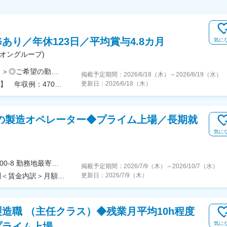
あり／年休123日／平均賞与4.8カ月
気に
オングループ)
＜マイカー通勤OK／事業所により無料送迎バスあり＞◎ご希望の勤務地について相談可能◎◎住宅助成金、社宅貸与あり ※詳細は『各種制度』をご覧ください♪＼全国勤務・勤務地限定選べます！／★『最初は全国勤務で、その後勤務地限定へチェンジ』など、柔軟に相談可能！★新潟センター勤務では【転勤なし】の『製造管理』と『設備管理』ポジションを積極採用中です！【新潟センター】新潟県新潟市北区笹山東3-1◎JR白新線「豊栄駅」より無料送迎バスあり【南関東センター】千葉県船橋市高瀬町24-12◎JR総武線「津田沼駅」新京成電鉄「京成津田沼駅」から無料送迎バスありJR京葉線「南船橋駅」から車で6分【西関東センター】神奈川県相模原市中央区田名塩田1-12-1◎JR相模線「番田駅」から無料送迎バスあり同駅から車で8分【中部センター】愛知県一宮市明地字南茱之木25-1◎名鉄線「尾張一宮駅」から無料送迎バスあり【兵庫センター】兵庫県姫路市白浜町甲841-51山陽電鉄「白浜の宮駅」から車で4分同駅から徒歩15分※受動喫煙対策：原則、屋内全面禁煙
掲載予定期間：
2026/6/18（木）
～
2026/8/19（水）
年収例：530万円／製造技術職／経験5年【全国勤務】 年収例：470万円／製造技術職／経験3年【全国勤務】
更新日：
2026/6/18（木）
の製造オペレーター◆プライム上場／長期就
気に
＜勤務地詳細＞関東工場住所：茨城県笠間市安居2600-8 勤務地最寄駅：JR常磐線／岩間駅受動喫煙対策：その他（事業所敷地内及び、就業時間中全面禁煙）
掲載予定期間：
2026/7/9（木）
～
2026/10/7（水）
＜予定年収＞620万円～690万円＜賃金形態＞月給制＜賃金内訳＞月額（基本給）：260,000円～290,000円＜月給＞260,000円～290,000円＜昇給有無＞有＜残業手当＞有＜給与補足＞※給与詳細はスキル・経験を考慮の上個別に決定■昇給：年1回（4月）■賞与：年2回（7月、12月）※実績7.63カ月（2025年度）■割増賃金：残業代30％／休日手当40％／深夜手当45％※労働基準法の基準より非常に高くなっております。賃金はあくまでも目安の金額であり、選考を通じて上下する可能性があります。月給(月額)は固定手当を含めた表記です。
更新日：
2026/7/9（木）
造職 （主任クラス）◆残業月平均10h程度
気に
プライム上場