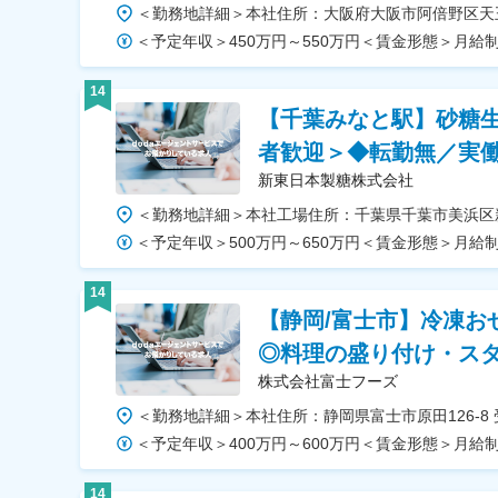
14
【千葉みなと駅】砂糖
者歓迎＞◆転勤無／実働
新東日本製糖株式会社
14
【静岡/富士市】冷凍お
◎料理の盛り付け・ス
株式会社富士フーズ
14