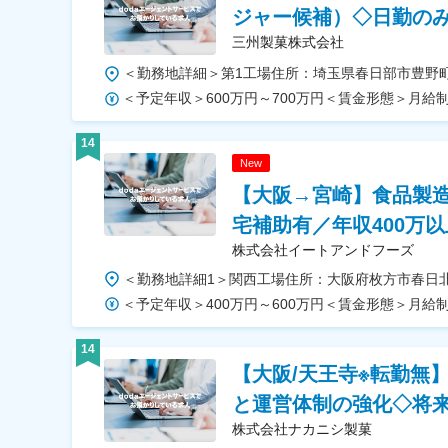
ジャー候補）◇日勤の
三州製菓株式会社
14
New
【大阪→宮崎】食品製
宅補助有／年収400万以
株式会社イートアンドフーズ
14
【大阪/天王寺※転勤無
と運営体制の強化◇将
株式会社ナカニシ製菓