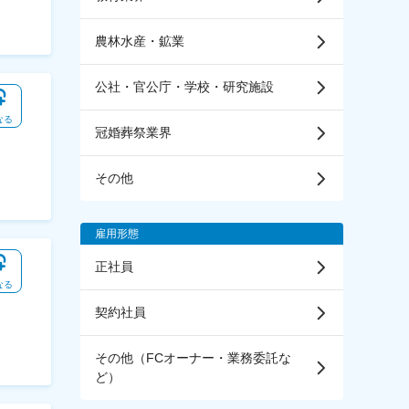
農林水産・鉱業
公社・官公庁・学校・研究施設
なる
冠婚葬祭業界
その他
雇用形態
正社員
なる
契約社員
その他（FCオーナー・業務委託な
ど）