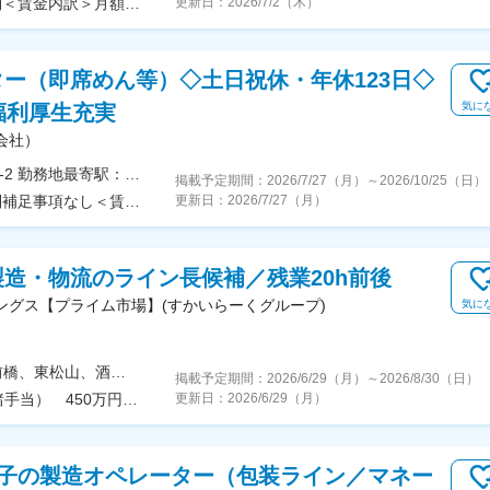
＜予定年収＞400万円～715万円＜賃金形態＞月給制＜賃金内訳＞月額（基本給）：239,500円～369,250円＜月給＞239,500円～369,250円＜昇給有無＞有＜残業手当＞有＜給与補足＞経験やスキルを考慮の上、決定します。（賞与年2回、昇給年1回）※上記想定年収には過勤・賞与を含みます。※通勤手当、住宅手当、家族手当、所定外・休日・深夜勤務手当、交代勤務手当あり賃金はあくまでも目安の金額であり、選考を通じて上下する可能性があります。月給(月額)は固定手当を含めた表記です。
更新日：
2026/7/2（木）
ー（即席めん等）◇土日祝休・年休123日◇
気に
福利厚生充実
会社）
＜勤務地詳細＞静岡工場住所：静岡県焼津市相川17-2 勤務地最寄駅：JR東海道本線／藤枝駅受動喫煙対策：屋内全面禁煙変更の範囲：会社の定める事業所
掲載予定期間：
2026/7/27（月）
～
2026/10/25（日）
＜予定年収＞420万円～600万円＜賃金形態＞月給制補足事項なし＜賃金内訳＞月額（基本給）：207,350円～292,850円＜月給＞207,350円～292,850円＜昇給有無＞有＜残業手当＞有＜給与補足＞※経験やスキルを踏まえて、確定します■昇給：年1回 ■賞与：年2回賃金はあくまでも目安の金額であり、選考を通じて上下する可能性があります。月給(月額)は固定手当を含めた表記です。
更新日：
2026/7/27（月）
造・物流のライン長候補／残業20h前後
ングス【プライム市場】(すかいらーくグループ)
気に
＜マイカー通勤OK／駐車場完備＞◆仙台、藤岡、前橋、東松山、酒々井、昭島、相模原、岐阜、西宮、北九州の各工場のいずれか※選考時に勤務地のご希望をお伺いします■仙台MDセンター宮城県黒川郡大衡村松の平2-5■藤岡工場群馬県藤岡市中大塚1065-4■前橋工場群馬県前橋市小坂子町921-1■東松山MDセンター埼玉県東松山市新郷88-37東松山工業団地内■酒々井MDセンター千葉県印旛郡酒々井町墨字木戸1577-1■昭島MDセンター東京都昭島市武蔵野2-11-10■相模原MDセンター神奈川県相模原市中央区田名塩田1-3-11■岐阜MDセンター岐阜県可児郡御嵩町御嵩字南山2188-56■西宮MDセンター兵庫県西宮市鳴尾浜3-5-7■北九州MDセンター福岡県北九州市若松区大字安瀬64-79※無料送迎バスを運行している工場もございます。■受動喫煙対策／分煙：敷地内全面禁煙
掲載予定期間：
2026/6/29（月）
～
2026/8/30（日）
510万円／31歳（入社5年）（月給31万円＋賞与＋諸手当） 450万円／28歳（入社3年）（月給28万円＋賞与＋諸手当）
更新日：
2026/6/29（月）
菓子の製造オペレーター（包装ライン／マネー