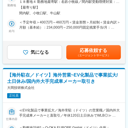
１８番地４ 勤務地最寄駅：名鉄小牧線／間内駅受動喫煙対策：屋
自社製品であるクリーンローラーおよび関連装置の営業・納品後
勤務地
内全面禁煙変更の範囲：会社の定める事業所
■ご入社後について：
【最寄り駅】
のアフターフォロー等を担当していただきます。
OJTという形でついていただき業務をこなしながら学んでいただ
間内駅、小牧口駅、牛山駅
長年取引のある既存顧客を中心に担当し、お客様との信頼関係を
きます。
構築しながら、 継続的なヒアリングを通じて、要件に見合う製
＜予定年収＞400万円～460万円＜賃金形態＞月給制＜賃金内訳＞
まずはミーティングに参加し議事録を取っていただくなどから始
品・仕様を提案・販売するスタイルです。
月額（基本給）：234,000円～250,000円固定残業手当/月：
めていただ業務の流れを覚えていただきます。
入社後は日本国内で最低 2 年間、営業および製品知識・現場力を
給与
45,900円～50,000円（固定残業時間25時間0分/月）超過した時間
適性に応じた業務分担を行いますので、着実にスキルを磨くこと
習得していただき、 その後、中国本土、台湾、東南アジアを中心
外労働の残業手当は追加支給＜月給＞279,900円～300,000円（一
ができます。海外駐在につきましても初めからというわけではご
としたアジア地域に駐在して頂きます。
律手当を含む）＜昇給有無＞有＜残業手当＞有賃金はあくまでも
ざいませんので、未経験の方でもご安心ください。
目安の金額であり、選考を通じて上下する可能性があります。月
応募依頼する
■業務詳細
気になる
給(月額)は固定手当を含めた表記です。
■魅力点：
（エージェントサービス）
・既存顧客への直接販売、および代理店との同行営業 ・提案書、
グローバルに働ける◎：
見積書など各種営業資料の作成
海外にあるグループ会社や日本にある統括会社で勤務いただき、
・装置仕様の確認および納期調整 ・納品後のアフターフォロー対
グローバルで刺激的な毎日を送ることができる職場です。
応 ・技術部門と連携した装置のメンテナンス、改造、不具合対応
【海外駐在／ドイツ】海外営業~EV化製品で事業拡大/
の調整
ワークライフバランス◎：
土日休み/国内外大手完成車メーカー取引き
・PCB、液晶パネル、光学フィルム関連企業への提案活動
当社では働きやすい環境づくりに取り組んでいます。GW休暇・夏
・英語について：メール・電話での問い合わせ等に対応
大岡技研株式会社
季休暇・年末年始休暇・慶弔休暇・有給休暇制度あり。全ての従
業員が健康的な生活が
正社員
■組織構成
送れるようサポートいたします。
名古屋営業所： 男性5名、女性4名。20代～50代の社員が活躍中
です。
変更の範囲：会社の定める業務
≪EV化製品で事業拡大／海外常駐（ドイツ）の営業職／国内外大
手完成車メーカーと直取引／年休120日土日休みでWLB◎≫
■クリーンローラーとは：
仕事内容
主に電子機器（スマートフォンやデジカメ、車載電装品）の基板
■採用背景：
＜勤務地詳細1＞O-OKA EUROPE GmbH（ドイツ）住所：