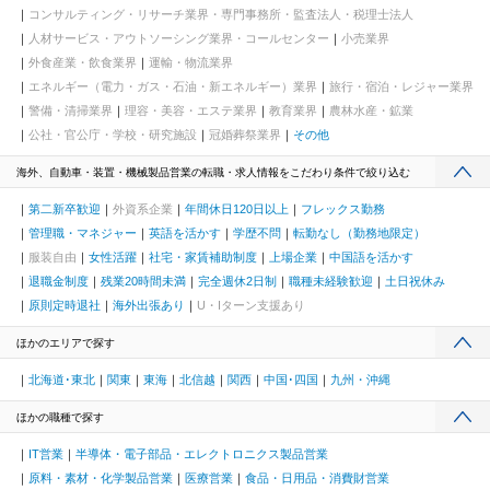
コンサルティング・リサーチ業界・専門事務所・監査法人・税理士法人
人材サービス・アウトソーシング業界・コールセンター
小売業界
外食産業・飲食業界
運輸・物流業界
エネルギー（電力・ガス・石油・新エネルギー）業界
旅行・宿泊・レジャー業界
警備・清掃業界
理容・美容・エステ業界
教育業界
農林水産・鉱業
公社・官公庁・学校・研究施設
冠婚葬祭業界
その他
海外、自動車・装置・機械製品営業の転職・求人情報をこだわり条件で絞り込む
第二新卒歓迎
外資系企業
年間休日120日以上
フレックス勤務
管理職・マネジャー
英語を活かす
学歴不問
転勤なし（勤務地限定）
服装自由
女性活躍
社宅・家賃補助制度
上場企業
中国語を活かす
退職金制度
残業20時間未満
完全週休2日制
職種未経験歓迎
土日祝休み
原則定時退社
海外出張あり
U・Iターン支援あり
ほかのエリアで探す
北海道･東北
関東
東海
北信越
関西
中国･四国
九州・沖縄
ほかの職種で探す
IT営業
半導体・電子部品・エレクトロニクス製品営業
原料・素材・化学製品営業
医療営業
食品・日用品・消費財営業