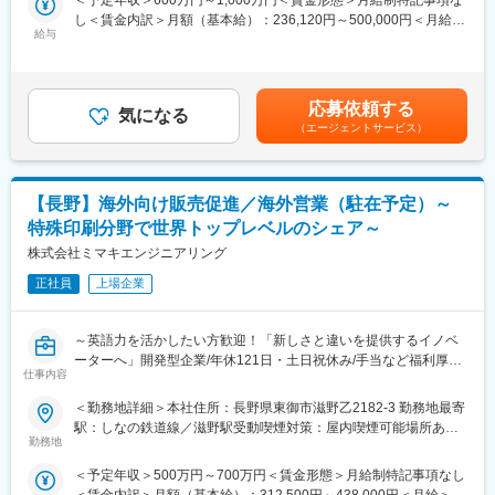
Col. Valle del 受動喫煙対策：屋内全面禁煙変更の範囲：会社の定
＜予定年収＞600万円～1,000万円＜賃金形態＞月給制特記事項な
世間話等の他愛無い会話や趣味の話等のコミュニケーションを通
得していただいてから、海外に赴任いただく予定です。
める事業所
し＜賃金内訳＞月額（基本給）：236,120円～500,000円＜月給＞
して信頼関係を築いていくことで、今後の仕事につなげていま
給与
236,120円～500,000円＜昇給有無＞有＜残業手当＞有＜給与補足
す。
■担当業務：
＞・賞与：年2回（6月、12月）・昇給：年1回(4月)・海外赴任手
・資格取得も支援しています。
海外の自動車、ベアリングメーカーといったお客様の購買調達や
当別途支給・ご家族賃金はあくまでも目安の金額であり、選考を
開発技術部門等への営業活動並びに生産部門、開発部門との調整
通じて上下する可能性があります。月給(月額)は固定手当を含めた
■世間話等の他愛無い会話や趣味の話等のコミュニケーションもで
応募依頼する
等を行っていただきます。世界トップレベルの高い技術力を武器
気になる
表記です。
きる信頼関係をお客様と築いています、お客様や仕入先との良い
（エージェントサービス）
に、世界のお客さまと当社の生産部門とをつなぐ架け橋になって
つながりを作り、「こんな商品ないかな？」というご相談から、
いただける方を募集します！
どんな提案をするかが、私たちの腕の見せ所です。
＜具体的には＞
【長野】海外向け販売促進／海外営業（駐在予定）～
・顧客へのヒアリング
特殊印刷分野で世界トップレベルのシェア～
・見積作成（予算にあわせて材質や形状を決定します）
・受注処理
株式会社ミマキエンジニアリング
・生産部門・開発部門との調整
正社員
上場企業
・自社工場での製造の進捗管理
・納品
～英語力を活かしたい方歓迎！「新しさと違いを提供するイノベ
■入社後の流れ：
ーターへ」開発型企業/年休121日・土日祝休み/手当など福利厚生
日本（岡山県または全国営業拠点（東京・名古屋・大阪・広島）
仕事内容
充実/多数の特許・高いシェアを獲得～
にて数年勤務していただき、その後、海外営業拠点へ赴任してい
＜勤務地詳細＞本社住所：長野県東御市滋野乙2182-3 勤務地最寄
ただきます。
■担当業務：
駅：しなの鉄道線／滋野駅受動喫煙対策：屋内喫煙可能場所あり
【主な赴任先】
販売促進をミッションとしてご活躍いただき、将来的には海外の
勤務地
変更の範囲：会社の定める事業所
アメリカ／インド／ドイツ／上海／タイ／メキシコ／パラグア
事業所に駐在いただきます。
イ 等
＜予定年収＞500万円～700万円＜賃金形態＞月給制特記事項なし
〈具体的には〉