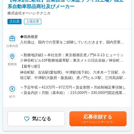
系自動車部品商社及びメーカー
株式会社オーハシテクニカ
正社員
上場企業
◆職務概要
入社後は、国内での営業をご経験していただきます。国内営業の
仕事内容
期間は、ご本人様の経験やスキルを考慮しますが、2～3年程度を
予定しております。その後、海外営業担当業務をお任せしていき
＜勤務地詳細1＞本社住所：東京都港区虎ノ門4-3-13 ヒューリッ
ます。駐在先では、日系自動車メーカー、自動車部品メーカーの
ク神谷町ビル10F勤務地最寄駅：東京メトロ日比谷線／神谷町駅
設計・購買担当者と面談・打合せをしながら、自動車部品の企
勤務地
受動喫煙対策：屋内全面禁煙＜勤務地詳細2＞名古屋事務所住所：
【最寄り駅】
画・販売を行っていただきます。
愛知県高浜市小池町2-15-10 勤務地最寄駅：名鉄三河線／吉浜駅
神谷町駅、吉浜駅(愛知県)、中津駅(地下鉄)、六本木一丁目駅、小
・既存客先へ商品の企画提案
受動喫煙対策：屋内全面禁煙＜勤務地詳細3＞大阪事務所住所：大
垣江駅、中津駅(大阪府・阪急線)、虎ノ門ヒルズ駅、三河高浜駅、
・客先設計部門との仕様打合せ
阪府大阪市北区中津1-15-15 中津第2リッチビル5F勤務地最寄駅：
大阪梅田駅(阪急線)
・客先調達部門への仕様・条件折衝
大阪市営御堂筋線／中津駅受動喫煙対策：屋内全面禁煙変更の範
＜予定年収＞413万円～672万円＜賃金形態＞月給制補足事項無し
・既存顧客の深耕による新規取引部門の開拓 など
囲：会社の定める事業所
＜賃金内訳＞月額（基本給）：215,000円～330,000円固定残業手
駐在の任期は最低でも5年を想定しており、状況に応じて更に長く
給与
当/月：51,600円～84,000円（固定残業時間30時間0分/月）超過し
なる可能性がございます。駐在先は、ご経験や語学力に応じて決
た時間外労働の残業手当は追加支給＜月給＞266,600円～414,000
めさせていただきます。
円（一律手当を含む）＜昇給有無＞有＜残業手当＞有＜給与補足
＞■昇給：年1回（4月）■賞与：年2回（6月・12月）■営業職手
応募依頼する
◆就業環境
気になる
当：0円～20,000円（社内資格により支給）賃金はあくまでも目
（エージェントサービス）
年休125日、週休2日制となっており、オンとオフがしっかり分け
安の金額であり、選考を通じて上下する可能性があります。月給
られます。遠方から当社へ転職していただける方については、当
(月額)は固定手当を含めた表記です。
社の規定を満たせば住宅手当が支給されます(詳細は福利厚生欄に