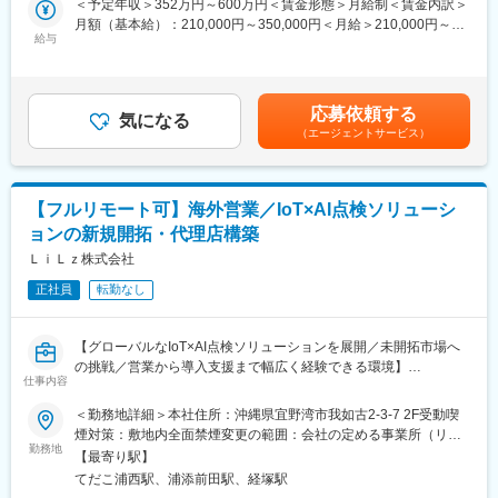
＜予定年収＞352万円～600万円＜賃金形態＞月給制＜賃金内訳＞
・国内にとどまらず、アメリカ、タイに現地法人を配置するな
【既存顧客が抱える課題解決】
月額（基本給）：210,000円～350,000円＜月給＞210,000円～
ど、海外展開も行っています。市場の変化に対応した事業展開を
すでに取引がある顧客に定期コンタクトを行い、新たな引合いに
給与
350,000円＜昇給有無＞有＜残業手当＞有＜給与補足＞・昇給／
行っていきます。
繋がる案件を引き出します
有り／年1回（4月）、平均9,500円・賞与／有り／年2回（7月、
・2016年4月に現在の吉田篤史社長が就任し、社内体制の変革も
【見積書作成】
12月）、平均4.38ヶ月（最大5.9ヶ月）賃金はあくまでも目安の金
行いながら、さらなる成長、拡大を目指しています。
顧客から頂いた案件に対して原価管理チームが原価算出を行いま
額であり、選考を通じて上下する可能性があります。月給(月額)は
応募依頼する
す。その原価をもとに販売価格を決定します。原材料の値上げに
気になる
固定手当を含めた表記です。
変更の範囲：会社の定める業務
（エージェントサービス）
伴い、すでに流動している製品の価格見直しもここ数年では必要
となってきております。顧客との関係を踏まえ、販売価格を決定
していきます。
【売上管理／利益管理】
【フルリモート可】海外営業／IoT×AI点検ソリューシ
自分の担当顧客の売上、利益管理を行うことで、顧客の動向を掴
ョンの新規開拓・代理店構築
むだけでなく、市場の変化を捉えることも可能です。利益が下が
っている顧客や市場が分かった場合、次の手を考え、実行してい
ＬｉＬｚ株式会社
きます。
正社員
転勤なし
■やりがい：
モーターに欠かせないカーボンブラシを扱う専門メーカーです。
【グローバルなIoT×AI点検ソリューションを展開／未開拓市場へ
産業機械や鉄道、家電、EV関連など幅広い分野で使用されてお
の挑戦／営業から導入支援まで幅広く経験できる環境】
り、安定した需要があるため、営業未経験の方でも安心してスタ
仕事内容
ートできます。営業は既存顧客対応が中心で、製品知識や業界知
■業務概要
＜勤務地詳細＞本社住所：沖縄県宜野湾市我如古2-3-7 2F受動喫
識は入社後に丁寧に学べる環境です。お客様の困りごとを聞き、
当社のリモート点検ソリューション「LiLz Gauge」を海外市場へ
煙対策：敷地内全面禁煙変更の範囲：会社の定める事業所（リモ
最適な製品を提案するスタイルのため、売り込みよりも信頼関係
拡大するグローバルセールスとして、現地顧客開拓・提案・クロ
勤務地
ートワーク含む）
づくりが重視されます。専門性を身につけ、長く活躍できる営業
【最寄り駅】
ージングから、代理店チャネル構築まで一貫して担っていただき
を目指せる環境です。
てだこ浦西駅、浦添前田駅、経塚駅
ます。海外事業リーダーと連携しつつ、実際に現地に赴きながら