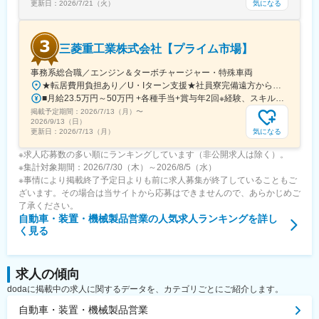
気になる
更新日：
2026/7/21（火）
三菱重工業株式会社【プライム市場】
事務系総合職／エンジン＆ターボチャージャー・特殊車両
★転居費用負担あり／U・Iターン支援★社員寮完備遠方からのご応募も歓迎しております。【相模原製作所】■神奈川県相模原市中央区田名3000・JR横浜線相模原駅下車：社有連絡バス25分・JR相模線上溝駅：社有連絡バス15分・京王相模原線・JR横浜線・JR相模線橋本駅下車：社有連絡バス20分※三菱重工業株式会社に入社後、三菱重工エンジン＆ターボチャージャ株式会社（事業内容：エンジン及びターボチャージャの生産・販売）へ在籍出向。勤務地は上記に同じ。※受動喫煙対策：屋内全面禁煙
■月給23.5万円～50万円 +各種手当+賞与年2回※経験、スキル、年齢を考慮の上、当社規定により決定します。
掲載予定期間：
2026/7/13（月）
〜
2026/9/13（日）
気になる
更新日：
2026/7/13（月）
※求人応募数の多い順にランキングしています（非公開求人は除く）。
※集計対象期間：2026/7/30（木）～2026/8/5（水）
※事情により掲載終了予定日よりも前に求人募集が終了していることもご
ざいます。その場合は当サイトから応募はできませんので、あらかじめご
了承ください。
自動車・装置・機械製品営業
の人気求人ランキングを詳し
く見る
求人の傾向
dodaに掲載中の求人に関するデータを、カテゴリごとにご紹介します。
自動車・装置・機械製品営業