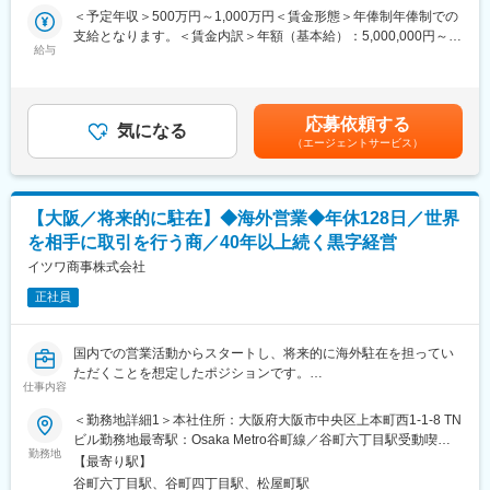
プラント・製造業・インフラ分野の新規顧客開拓やネットワーク
＜予定年収＞500万円～1,000万円＜賃金形態＞年俸制年俸制での
■同社の製品について
拡大に挑戦できるポジションです。現場オペレーター層から経営
支給となります。＜賃金内訳＞年額（基本給）：5,000,000円～
モーターの性能を決める最重要部品である「カーボンブラシ」
層まで各レイヤーに応じた関係構築、顧客課題のヒアリングや
給与
10,000,000円＜月額＞416,666円～833,333円（12分割）＜昇給
は、カメラ、ヘアドライヤー、電動工具、ATM、医療用機械など
PoC提案、導入後のフォローアップも担当します。
有無＞有＜残業手当＞有＜給与補足＞年俸制で最大1,000万円＋ス
多くの製品に搭載されており、自動車には約400個ものカーボン
トックオプション（SO）あり。賃金はあくまでも目安の金額であ
ブラシが搭載されております。
■業務詳細
り、選考を通じて上下する可能性があります。月給(月額)は固定手
また、人々の生活に寄り添う製品に搭載されているカーボンブラ
応募依頼する
・海外顧客（プラント・工場・インフラ業界）への新規開拓営業
気になる
当を含めた表記です。
シを扱っているため、社会に貢献しているやりがいも感じること
（エージェントサービス）
（訪問・商談・提案・クロージング）
ができます。
・既存ネットワークや国内顧客を活用した見込み顧客へのアプロ
また同社の製品は日本国内のモーターメーカーにはほとんど認知
ーチ
していただいており高い競争力を誇ります。
・現地代理店・販売パートナーの発掘、販売体制構築支援
【大阪／将来的に駐在】◆海外営業◆年休128日／世界
・顧客課題のヒアリング～PoCや導入の提案、案件推進
■出張について
を相手に取引を行う商／40年以上続く黒字経営
・社内の開発・品質保証チームへの顧客要件フィードバックや技
中国の子会社へ出張の可能性がありますが、現地には日本語が話
術調整
イツワ商事株式会社
せる社員が多くいます。中国語が出来なくても問題ございませ
・導入後の顧客フォローアップ、カスタマーサポート対応
ん。
正社員
■扱うサービス
IoT×AIを活用した遠隔点検ソリューション「LiLz Gauge」
国内での営業活動からスタートし、将来的に海外駐在を担ってい
ただくことを想定したポジションです。
■組織構成
仕事内容
【具体的には…】
海外事業リーダーと共に営業を推進するスタートアップならでは
・国内外のメーカーを中心とした顧客への提案営業
＜勤務地詳細1＞本社住所：大阪府大阪市中央区上本町西1-1-8 TN
の小規模チームです
・顧客課題・ニーズのヒアリング、最適な部品・部材・副資材の
ビル勤務地最寄駅：Osaka Metro谷町線／谷町六丁目駅受動喫煙
■業務の魅力
提案
勤務地
対策：敷地内喫煙可能場所あり＜勤務地詳細2＞海外拠点住所：海
未開拓の海外市場に自らの裁量で挑戦でき、営業から導入支援ま
【最寄り駅】
・社内外（技術・生産管理・パートナー企業）との連携による課
外 受動喫煙対策：敷地内喫煙可能場所あり変更の範囲：会社の定
で幅広い業務経験を積むことができます
谷町六丁目駅、谷町四丁目駅、松屋町駅