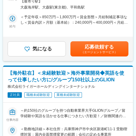
範囲：会社の定める事業所
・車載製品・部品の見積もり作成、お客様への提案
【最寄り駅】
経験を積んでいただきます。（詳細は下記参照）
・販路拡大展開に伴う営業戦略や企画立案
大森海岸駅、大森駅(東京都)、平和島駅
【具体的には】
・企画に伴うマーケティング調査など
・装置/砥石の新規/深耕開拓営業
＜予定年収＞850万円～1,800万円＜賃金形態＞月給制補足事項な
・プレゼンテーション資料、仕様書、見積もり作成などによっ
し＜賃金内訳＞月額（基本給）：240,000円～400,000円＜月給＞
■組織構成：
て、現地法人社員のサポート
給与
240,000円～400,000円＜昇給有無＞有＜残業手当＞有＜給与補足
営業部は31名で構成（栃木16名、宮崎3名、埼玉4名、鈴鹿6名、
・現地法人を含めた担当企業の月次目標数値管理
＞■補足：表記の金額はあくまで目安であり、経験・能力・前給等
広島2名）
・本人の希望及び能力に応じて海外駐在もあり
を考慮のうえ決定■年4回(春期、夏期、秋期、冬期)※2024年度実
管理職は栃木3名、埼玉1名、鈴鹿1名、広島1名
績 17.50ヶ月/過去10年平均：14.67ヶ月■家族手当や各種手当が
応募依頼する
【入社後の流れ】
気になる
充実しているため手当によっても年収・月給は変動します。賃金
■キャリアプラン
（エージェントサービス）
まずは国内営業部にて製品・技術・営業の基礎を身につけていた
はあくまでも目安の金額であり、選考を通じて上下する可能性が
・海外拠点が多く、キャリアパスの中で現地法人の管理職などを
だきます。
あります。月給(月額)は固定手当を含めた表記です。
経験できる可能性もあります。
その後はご本人の適性や希望に応じて、海外現地法人への出張や
・海外の取り纏めなどは中々経験できない貴重なキャリアパスで
駐在など、グローバルなフィールドでご活躍いただくことを期待
す。
【海外駐在】＜未経験歓迎＞海外事業開発◆英語を使
しています。
って仕事したい方に/グループ150社以上のGLION
お客様のもとへ直接足を運び、現場で生まれる課題やニーズを深
変更の範囲：会社の定める業務
く理解し、開発・製造・サービス部門など社内の関係者を巻き込
株式会社ライガーホールディングインターナショナル
みながら、最適なソリューションを提案・実現していただきま
正社員
職種未経験歓迎
業種未経験歓迎
す。
お客様のビジネスを最も近い立場で支え、その成功に貢献するこ
とが本ポジションのミッションです。
～約150社のグループを持つ自動車業界大手GLIONグループ／留
学経験や英語を活かせる仕事につきたい方歓迎！／財務関連のス
■業務の魅力：
仕事内容
キルも身に着けられるポジション／残業平均20時間以下～
・価格ありきではない、付加価値訴求に特化した営業活動ができ
＜勤務地詳細＞本社住所：兵庫県神戸市中央区新港町11-1 受動喫
ます。
■採用背景：
煙対策：屋内全面禁煙変更の範囲：会社の定める事業所
・ディスコの営業担当は売上ノルマがありません。