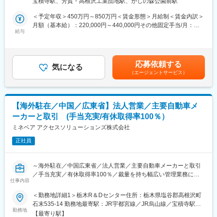
変更の範囲：会社の定める業務
宝積寺駅、芳賀・高根沢工業団地駅、かしの森公園前駅
に携わることが可能
Estate 700 受動喫煙対策：敷地内喫煙可能場所あり変更の範囲：
【働く環境】通訳あり/完全週休2日制/福利厚生充実◎／残業月平
会社の定める事業所
＜予定年収＞450万円～850万円＜賃金形態＞月給制＜賃金内訳＞
均20H程度
月額（基本給）：220,000円～440,000円その他固定手当/月：
◇日本の移動を支える大手自動車メーカーさんと関わりながら仕
給与
35,000円＜月給＞255,000円～475,000円＜昇給有無＞有＜残業手
事ができます！
当＞有＜給与補足＞■上記は日本での給与／海外赴任後、1000万
◎働きやすい職場環境（有給取得率100％：平均して年間17～18
～想定。※赴任先によって年収は変動します。・営業所手当
日有休取得が可能）
15,000円・ライフプラン手当:20,000 円■昇給：1月あたり5,400円
応募依頼する
◎自動車やバイクが好きな方、新しい製品・技術を広めて世の中
気になる
（前年度実績）■賞与：年2回計5.80ヶ月分（前年度実績）→
（エージェントサービス）
にインパクトを与えたい、そんなアツイ想いがある方も大歓迎！
6.20ヶ月分（今年度実績）賃金はあくまでも目安の金額であり、
選考を通じて上下する可能性があります。月給(月額)は固定手当を
■勤務地：注意事項あり 入社後、ご経験によって１年程日本国内
含めた表記です。
で勤務。営業にやり方、システムの使い方を覚えて頂いた後 海
【海外駐在／中国／広東省】法人営業／主要自動車メ
外転勤を想定。
ーカーと取引 (手当充実/有休取得率100％）
日本国内勤務：地栃木R＆Dセンター栃木県 栃木県塩谷郡高根沢
町石末535-14
ミネベア アクセスソリューションズ株式会社
正社員
■採用背景：ミネベアグループとなり、様々な完成車メーカーとの
取引が始まっています。お取引先が増えることでの増員採用とな
ります。
～海外駐在／中国広東省／法人営業／主要自動車メーカーと取引
／手当充実／有休取得率100％／裁量を持ち幅広い管理業務に携
■お任せしたい業務：
仕事内容
われる／残業月20H程度／福利厚生充実◎～
法人営業を主とした、完成車メーカーへ自社製品の提案・販売営
＜勤務地詳細1＞栃木R＆Dセンター住所：栃木県塩谷郡高根沢町
業活動
【海外拠点で活躍】グローバルに世界各国で勤務可能！北米、ヨ
石末535-14 勤務地最寄駅：JR宇都宮線／JR烏山線／宝積寺駅受
・お客様との商談
ーロッパ、中南米、中国と全世界に事業展開しています。
勤務地
動喫煙対策：敷地内喫煙可能場所あり＜勤務地詳細2＞広東有限公
・車載製品・部品の見積もり作成、お客様への提案
【最寄り駅】