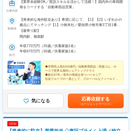
【業界未経験OK／英語スキルを活かして活躍！】国内外の車両開
発をリードする「自動車部品営業」
仕事内容
【将来的な海外駐在あり】希望に応じて、【1】【2】いずれかの
拠点にてマッチング【1】小牧本社／愛知県小牧市東3丁目1番地
勤務地
＜アクセス＞■バス停「住友理工前」徒歩2分※受動喫煙対策あり
【最寄り駅】
（2026年度より敷地内全面禁煙予定）【2】東海化成工業株式会
間内駅、御嵩駅
社内（関係会社への常駐）／岐阜県可児郡御嵩町御嵩2192-30 ＜
アクセス＞ ■中央道土岐ICより車10分■名鉄広見線・御嵩駅より車
年収770万円（35歳／扶養家族2名）
5分※受動喫煙対策あり
年収670万円（30歳／扶養家族1名）
給与
◆年間売上高6333億円／自動車用部品：防振ゴム・ホ
ースで世界＆国内シェアトップクラス
◆創立97年／長年の実績を持つパイオニア
住友グループの一員として、グローバルなフィールドで
あなたの力を試してみませんか？
※シェアトップクラス（自社調べ）
応募依頼する
気になる
（エージェントサービス）
NEW
【将来的に駐在】営業担当 ◇東証プライム上場／独立