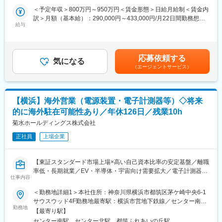
変更の範囲：会社の定める業務
・新規案件、掘り下げ案件を獲得に向けた営業活動
・世界的な電動化への市場変化に対し、電動新製品の開発を積極
＜予定年収＞800万円～950万円＜賃金形態＞日給月給制＜賃金内
・コスト、利益率等のバランスを加味した見積提出と価格交渉
的に行っております。
訳＞月額（基本給）：290,000円～433,000円/月22日間勤務想定
・受注後の生産体制構築の段取り
・今まで培った技術を活かし、また、新たな新技術を取り入れ、
給与
その他固定手当/月：5,000円～15,000円固定残業手当/月：
・納品フォロー、アフターサービス など
世界、社会への更なる貢献に向けて、取り組んでおります。トル
180,000円（固定残業時間40時間0分/月）超過した時間外労働の
クコンバーターでは世界シェア1位となっています。
残業手当は追加支給＜想定月額＞475,000円～628,000円（一律手
■商材
当を含む）＜昇給有無＞有＜残業手当＞有＜給与補足＞■上記年収
自動車部品、特にステアリング周辺の部品を製造しております。
応募依頼する
変更の範囲：会社の定める業務
気になる
は現地手当を含みます。■昇給：年1回（4月）■賞与：年2回（7
アルミダイカスト手法で製造しております。各自動車メーカー様
（エージェントサービス）
月・12月）※会社業績に連動■固定残業については、現地駐在手当
に納入しております。ステアリング部品は自動車メーカ様内では
に含まれます。 賃金はあくまでも目安の金額であり、選考を通じ
重要保安部品に選定されており、非常に厳しい品質チェックを求
て上下する可能性があります。月給(月額)は固定手当を含めた表記
められます。そのため参入障壁が高く、当社の売上としては安定
です。
【横浜】海外営業（電源装置・電子計測器等）◇将来
しております。
的に海外駐在可能性あり／年休126日／残業10h
■組織構成
菊水ホールディングス株式会社
統括部長：52歳
マネージャー：4人（40中盤2人、40歳、32歳）
正社員
上場企業
■当社特徴
【東証スタンダード市場上場×高い自己資本比率の安定基盤／離職
若手から意見を言うこともできるほどの経営陣の風通しの良さ
率低・長期就業／EV・半導体・宇宙向け需要拡大／電子計測器・
も、やりたいことを実現できる会社としての体力もあります。ま
仕事内容
電源装置のリーディング／グローバル40カ国展開】
た、日本国内大手自動車メーカーのタイ工場と直接やりとりがで
きるほど、高い技術力を誇ります。
＜勤務地詳細1＞本社住所：神奈川県横浜市都筑区茅ケ崎中央6-1
■職務内容：
サウスウッド4F勤務地最寄駅：横浜市営地下鉄線／センター南駅
ご入社後は菊水電子工業株式会社へ出向いただき、自社製品(電子
■企業概要
勤務地
受動喫煙対策：屋内全面禁煙＜勤務地詳細2＞海外住所：海外 受
【最寄り駅】
計測器／電源装置)の海外営業(主に欧米)をご担当していただきま
当社は、本社をタイに置く日系の自動車部品メーカーのグループ
動喫煙対策：その他（ ）変更の範囲：会社の定める事業所
センター南駅、センター北駅、都筑ふれあいの丘駅