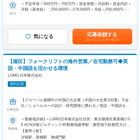
喫煙対策：屋内全面禁煙
研究開発や製造工場などで安定した電力を供給する設備として使
＜予定年収＞500万円～700万円＜賃金形態＞月給制＜賃金内訳＞
■業務内容：
用されています。
月額（基本給）：256,000円～278,000円＜月給＞256,000円～
主に大手自動車部品メーカー様向けに、工具製品・工作機械のル
近年では、宇宙産業市場、車載関連市場、半導体関連市場、EV関
給与
278,000円＜昇給有無＞有＜残業手当＞有＜給与補足＞～給与詳
ート営業をお任せいたします。
連市場、エネルギー関連市場への評価試験や製造設備用として好
細はご経験・スキルを考慮し決定します～■賞与：年2回(7月、12
ボルト一本から工場立ち上げに及ぶ機械設備までを供給し、お客
調に推移しています。
月) ※昨年度実績5ヶ月/業績次第により決算賞与を支給します■昇
様それぞれのニーズや課題に合わせた提案を致します。
給：年1回(5月)賃金はあくまでも目安の金額であり、選考を通じ
営業スタイルは、チーム体制による深耕型の提案営業が中心で、
応募依頼する
■当社（出向先）について：
気になる
て上下する可能性があります。月給(月額)は固定手当を含めた表記
顧客に対し継続的な訪問を通じてニーズを把握し、最適な製品の
（エージェントサービス）
当社は、1951年に設立し70年以上の長きにわたり、電子計測器お
です。
ご提案から納期管理、調整業務までを一貫して行っていただきま
よび電源機器のリーディングカンパニーとしてエレクトロニクス
す。
技術の基盤を支えて参りました。
顧客先は、公官庁、自動車関連メーカー、家電メーカーなどの世
【港区】フォークリフトの海外営業／在宅勤務可◆英
■海外について：
界に冠たるメーカーとなっており、海外売上も好調で、経営基盤
海外では8カ国、42拠点展開するグローバル企業です。今後さら
語・中国語を活かせる環境
は安定しています。EVをはじめとした自動車業界からの需要が特
に海外事業を強化する方針のもと、新卒・キャリア採用に関わら
LGMG 日本株式会社
に多くなっており、21年度・22年度と2年連続で過去最高売上を
ず数年間、国内で実績・経験を積んだ後、機会があれば誰でもチ
更新し、業績好調な企業です。
ャレンジ可能な環境です。
契約社員
当社の製品はモノづくりには欠かすことの出来ない製品であり、
2026年1月現在においては60名以上の駐在員、営業社員の約5人に
EV・宇宙市場など新たな産業も活況な為、将来性もございます。
1人が海外各国で活躍しており、駐在先は、アメリカ・メキシコ・
【グローバル展開中の中国の大企業（中国の大企業100選）子会
インド・タイ・インドネシア・チェコを想定しております。
変更の範囲：会社の定める業務
社／ショベルカーの設計・研究開発に携わる／英語・中国語を活
仕事内容
かせる環境◎／年休125日】
■仕事の特徴：
当社の仕入れ先は10,000社に及ぶため、顧客の課題を解決できる
＜勤務地詳細1＞LGMG日本株式会社住所：東京都港区東新橋2-5-
■業務概要：
仕入れ先と連携の上、ソリューションを提案することができま
6 ACN汐留ビルディング4F勤務地最寄駅：都営地下鉄都営大江戸
建設機器や輸送機器メーカーとしてグローバルに活躍する当社に
す。また、顧客から工作機械や設備全般の依頼があった際には、
勤務地
線／汐留駅受動喫煙対策：屋内全面禁煙＜勤務地詳細2＞中国での
【最寄り駅】
て、フォークリフトのグローバル営業及び運営をお任せします。
加工や組付の手配も行う他、据付に立ち合う場合もあります。
勤務地住所：中国 受動喫煙対策：屋内全面禁煙変更の範囲：勤務
汐留駅、新橋駅、御成門駅
今後日本法人を拡大していくにあたり、営業者を募集しておりま