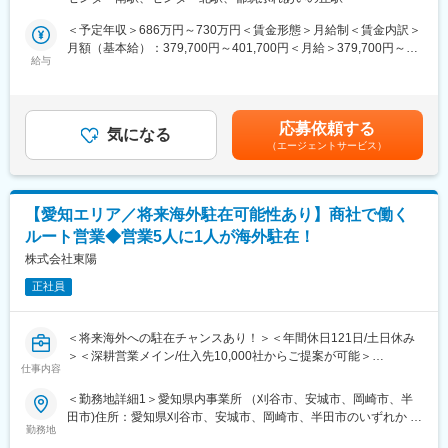
す。
会社です。
タイにて自動車部分品（ステアリング部分品、エンジン部分品
＜予定年収＞686万円～730万円＜賃金形態＞月給制＜賃金内訳＞
■職務詳細：
等）のアルミダイカスト製品の鋳造・精密加工を行っており、当
月額（基本給）：379,700円～401,700円＜月給＞379,700円～
◇海外の代理店のサポート 育成及び開拓
社はその中でもグループの次世代人員の育成、次世代技術の取
給与
401,700円＜昇給有無＞有＜残業手当＞有＜給与補足＞■昇給：有
◇海外の市場調査からニーズを把握
得、日本市場の攻略、タイ本社の日本人従業員のサポートなどを
※上記年収は残業10h、諸手当を含んだ金額となります。※今まで
◇海外の新規開拓営業
担っています。グループの日本拠点として2019年に起業し、2021
のご経験とスキルを考慮して処遇を決定していきます。※月給に
※現在グループ会社がカリフォルニア、デュッセルドルフ（ドイ
年12月末には工場が完成し日本での製品製造も手がけています。
は、基本給（ライフプラン手当含）、一律手当,その他手当を含み
応募依頼する
ツ）、上海、バンガロール（インド）にあるため、欧米はもちろ
気になる
ます 賃金はあくまでも目安の金額であり、選考を通じて上下す
（エージェントサービス）
んのこと、中国・ドイツ・インドアジアなど他の地域にも携わっ
■当グループについて
る可能性があります。月給(月額)は固定手当を含めた表記です。
ていただけるため幅広い営業経験を積むことができます。
グループ年商200億円／利益率7～8%／従業員約3000名、タイに
※出張については状況に応じて発生します。
て約30年間アルミダイカスト製品を生産し、無借金経営を続けて
※海外出張：年間1回(一週間)程度
まいりました。グループ全体で世界16か国の自動車メーカー、自
【愛知エリア／将来海外駐在可能性あり】商社で働く
動車部品メーカーに商品を供給しており、特に米国においては、
ルート営業◆営業5人に1人が海外駐在！
■就業環境：
新車販売ランキングトップクラスの複数車種に当社部品を使用い
当社は、年間休日126日、想定残業5時間程度、有給取得日数9.7
株式会社東陽
ただいています。
日と就業環境良好です。
正社員
また、通勤交通費／家族手当／住宅補助手当などの制度もあり、
変更の範囲：会社の定める業務
長期就業できる環境が整っております。
＜将来海外への駐在チャンスあり！＞＜年間休日121日/土日休み
■当社製品について
＞＜深耕営業メイン/仕入先10,000社からご提案が可能＞
（1）電子計測器
仕事内容
家電製品やOA機器、電子機器製品などの「安全性」や「正確性」
まずは数年間、愛知県内の営業所にてルート営業をお任せいたし
＜勤務地詳細1＞愛知県内事業所 （刈谷市、安城市、岡崎市、半
の測定・試験に使用されています。近年では電池関連市場ならび
ます。(期間については個人差がございますため面接にてお伝えい
田市)住所：愛知県刈谷市、安城市、岡崎市、半田市のいずれか 受
にパワー半導体関連市場に向けて好調に推移しています。
たします）
勤務地
動喫煙対策：屋内全面禁煙＜勤務地詳細2＞海外住所：海外 受動
（2）電源機器