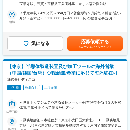
【やりがい】将来の幹部候補として、裁量を持ち幅広い管理業務
司住所：中華人民共和国広東省中山市小欖鎮広田路8号 受動喫煙
・販路拡大展開に伴う営業戦略や企画立案
宝積寺駅、芳賀・高根沢工業団地駅、かしの森公園前駅
に携わることが可能
対策：敷地内喫煙可能場所あり変更の範囲：会社の定める事業所
・企画に伴うマーケティング調査など
【働く環境】通訳あり/完全週休2日制/福利厚生充実◎／残業月平
＜予定年収＞450万円～850万円＜賃金形態＞月給制＜賃金内訳＞
均20H程度
月額（基本給）：220,000円～440,000円その他固定手当/月：
■組織構成：
◇日本の移動を支える大手自動車メーカーさんと関わりながら仕
給与
35,000円＜月給＞255,000円～475,000円＜昇給有無＞有＜残業手
営業部は31名で構成（栃木16名、宮崎3名、埼玉4名、鈴鹿6名、
事ができます！
当＞有＜給与補足＞■上記は日本での給与／海外赴任後、1000万
広島2名）
◎働きやすい職場環境（有給取得率100％：平均して年間17～18
～想定。※赴任先によって年収は変動します。・営業所手当
管理職は栃木3名、埼玉1名、鈴鹿1名、広島1名
日有休取得が可能）
15,000円・ライフプラン手当:20,000 円■昇給：1月あたり5,400円
応募依頼する
◎自動車やバイクが好きな方、新しい製品・技術を広めて世の中
気になる
（前年度実績）■賞与：年2回計5.80ヶ月分（前年度実績）→
■キャリアプラン
（エージェントサービス）
にインパクトを与えたい、そんなアツイ想いがある方も大歓迎！
6.20ヶ月分（今年度実績）賃金はあくまでも目安の金額であり、
・海外拠点が多く、キャリアパスの中で現地法人の管理職などを
選考を通じて上下する可能性があります。月給(月額)は固定手当を
経験できる可能性もあります。
■勤務地：注意事項あり 入社後、ご経験によって１年程日本国内
含めた表記です。
・海外の取り纏めなどは中々経験できない貴重なキャリアパスで
で勤務。営業にやり方、システムの使い方を覚えて頂いた後 海
す。
【東京】半導体製造装置及び加工ツールの海外営業
外転勤を想定。
（中国/韓国/台湾）◇転勤無/希望に応じて海外駐在可
日本国内勤務：地栃木R＆Dセンター栃木県 栃木県塩谷郡高根沢
変更の範囲：会社の定める業務
町石末535-14
株式会社ディスコ
正社員
転勤なし
上場企業
■採用背景：ミネベアグループとなり、様々な完成車メーカーとの
取引が始まっています。お取引先が増えることでの増員採用とな
ります。
～世界トップシェアを誇る優良メーカー/経常利益率42.9％の財務
体質/主体性を持って働きたい方へ～
■お任せしたい業務：
仕事内容
法人営業を主とした、完成車メーカーへ自社製品の提案・販売営
■業務内容：アジア地域全域（中国・台湾・韓国）における、装
＜勤務地詳細＞本社住所：東京都大田区大森北2-13-11 勤務地最
業活動
置/砥石の営業活動全般を中心に、現地法人のサポート業務もご担
寄駅：JR京浜東北線／大森駅受動喫煙対策：屋内全面禁煙変更の
・お客様との商談
当頂きます。なお、入社後一定期間は国内営業部に在籍し、実務
勤務地