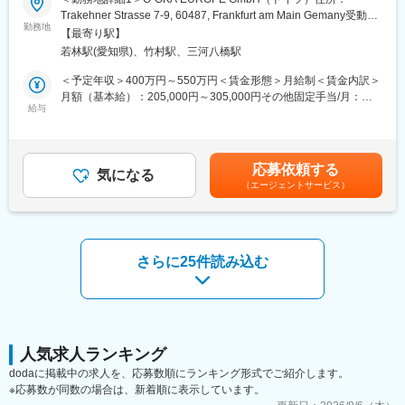
工程の製造ラインに導入されております。ミリ単位のごみの混入
当社は創立以来、自動車部品（トランスミッション、ギア、EV車
Trakehner Strasse 7-9, 60487, Frankfurt am Main Gemany受動喫
が許されない電子デバイス製品製造にあたり、同社のクリーンロ
部品）の製造販売を行い、国内及び海外大手自動車メーカーから
勤務地
煙対策：屋内全面禁煙＜勤務地詳細2＞本社住所：愛知県豊田市高
ーラーは付着した塵や埃を吸着効率よく除塵が可能です。国内外
【最寄り駅】
も引き合いが多くあります。
岡町秋葉山1-1 勤務地最寄駅：名鉄三河線／若林駅受動喫煙対
問わず高い評価を受けており現在、海外20数カ国でも導入されて
若林駅(愛知県)、竹村駅、三河八橋駅
昨今の自動車業界の変革に伴い当社では新たにEV車搭載部品の製
策：敷地内喫煙可能場所あり変更の範囲：本文参照
おります。
造販売にも注力しており組織強化を行うため増員採用を行いま
＜予定年収＞400万円～550万円＜賃金形態＞月給制＜賃金内訳＞
す。
月額（基本給）：205,000円～305,000円その他固定手当/月：
■求人のポイント：
EV品の新規受注も増加しており、増産の影響で新規工場の立ち上
給与
10,000円～30,000円＜月給＞215,000円～335,000円＜昇給有無
・年間休日126日、完全週休2日制、残業月想定25時間と働きやす
げが予定されていることから今後も事業拡大が見込まれます。
＞有＜残業手当＞有＜給与補足＞※海外赴任の際は赴任手当が別途
い環境です
支給されます。■モデル年収：580万円（係長、30代前半、残業
・私たちのスマートフォンやカメラなどの身近なデバイスの製造
■業務内容：【変更の範囲：なし】
30h程度）600万円（課長、30代後半、残業20h程度）780万円
を支える仕事です。
応募依頼する
ドイツ駐在にて海外自動車メーカー、ユニットメーカーに対する
気になる
（次長職、40代後半、残業10h程度）■昇給：年1回■賞与：年2回
（エージェントサービス）
自社製品の提案営業にチャレンジいただく方を募集しています。
※過去実績 年間4.2ヶ月分賃金はあくまでも目安の金額であり、選
変更の範囲：会社の定める業務
既存顧客に対するRFQ入手、価格や仕様等の条件面の折衝、中長
考を通じて上下する可能性があります。月給(月額)は固定手当を含
期的な顧客の生産動向の情報収集やマーケティング及び、新規開
めた表記です。
拓業務をお任せします。また、品質や物流関連等、営業以外の業
務も一部兼務頂きます。
さらに25件読み込む
■組織構成：
本社（海外事業部）：11名（1名事務員含む）
ドイツ駐在所：7名（日本人4名、現地の社員3名※日本語での会話
が可能）
人気求人ランキング
■入社後のフロー：
dodaに掲載中の求人を、応募数順にランキング形式でご紹介します。
入社後本社で3~5年程度自社製品の基礎や知識を習得し、業顆経
※応募数が同数の場合は、新着順に表示しています。
験を積んだ後、ドイツへ赴任頂きます。赴任後は、完成車及びユ