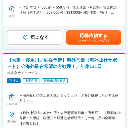
題解決
める事業所
・担当顧客との長期的な信頼関係構築
＜予定年収＞400万円～550万円＜賃金形態＞月給制＜賃金内訳＞
■教育体制
月額（基本給）：267,000円～334,000円固定残業手当/月：
OJTを中心に、現地営業や技術知見を共有し合いながら実践的に
取り扱う商材・サービスは多岐にわたりますが、長年培ってきた
給与
21,000円～28,500円（固定残業時間10時間0分/月）超過した時間
成長できます
パートナー企業との強固なネットワークにより、
外労働の残業手当は追加支給＜月給＞288,000円～362,500円（一
専門性の高い情報をスピーディーに入手できる環境があります。
律手当を含む）＜昇給有無＞有＜残業手当＞有＜給与補足＞上記
■就業環境
は国内勤務時の賃金内訳です。■賞与：年2回（初年度は固定賞
沖縄本社またはフルリモート勤務可能／フルフレックス制／完全
応募依頼する
■海外駐在を見据えたキャリアパス
気になる
与）賃金はあくまでも目安の金額であり、選考を通じて上下する
週休二日制
（エージェントサービス）
海外拠点では営業だけでなく、より広い役割を担います。
可能性があります。月給(月額)は固定手当を含めた表記です。
そのため、入社後は以下のような力を段階的に習得していただき
■想定されるキャリアパス
ます。
グローバルセールスのスペシャリストや海外事業推進リーダー、
マネジメントへのステップアップも目指せます
【大阪・寝屋川／駐在予定】海外営業（海外販社サポ
１．商品・事業理解：配属部署に限らず、当社の幅広い事業・商
ート）◇海外駐在希望の方歓迎！／年休121日
材への理解
■企業の特徴/魅力
２．顧客からの信頼獲得実績：売上だけでなく継続的な取引・評
株式会社エクセディ
IoT×AI技術で産業構造を変革するスタートアップとして、挑戦と
価を重視
成長を体感できる環境です
正社員
上場企業
業種未経験歓迎
３．経理・収支などの基礎知識：海外拠点では事業・収支管理も
担うため
変更の範囲：会社の定める業務
４．多様な関係者とのコミュニケーション力
～海外販社の売上最大化がミッション！／海外駐在したい方大歓
迎！～
実際には、新卒・キャリアを問わず入社3～5年程度で海外駐在を
仕事内容
■業務概要：
スタートするケースが多く、
海外でのエクセディブランド品（ミッション車用のアフター製
＜勤務地詳細＞本社住所：大阪府寝屋川市木田元宮1-1-1 勤務地最
これまでのご経験や適性次第では、最短1年で海外へ挑戦いただい
品）の販売計画や管理、企画や販社サポート業務をご担当頂きま
寄駅：京阪線／寝屋川市駅受動喫煙対策：その他（屋内全面禁
たケースもあります。
す。日本での勤務で海外のサポートをして頂きますが、その後、
勤務地
煙 (屋外指定喫煙所あり)）変更の範囲：会社の定める事業所
【最寄り駅】
海外駐在し、担当者として業務を行っていただくことも想定して