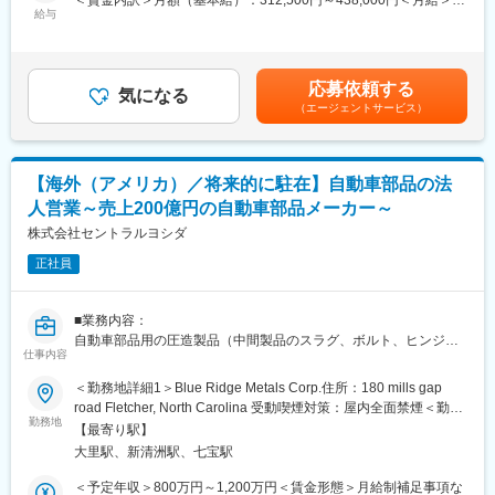
＜賃金内訳＞月額（基本給）：312,500円～438,000円＜月給＞
・3Dプリンターなどの国内外のマーケティング及び販促施策立
入社後すぐに海外へ！というと不安を感じる方も多いでしょう
給与
312,500円～438,000円＜昇給有無＞有＜残業手当＞有＜給与補足
案、チャネル開拓をお任せします。※メインは海外をお任せする予
が、当社は研修が充実していることも自慢のひとつ◎
＞※給与はスキルや評価により決定■昇給：年1回■賞与：年2回（7
定です。
入社後まずは数年間しっかり研修し、商品知識を身につけてくだ
月・12月）※2025実績 6.83ヶ月■年収例：700万円（40代、一般
・新規製品の販促に当たって、PPT資料などによる販売促進物の
さい。
社員）、800万円（30代、管理職）、900万円（40代、管理職）
作成も行います。海外販売子会社に対して海外カタログの作成や
応募依頼する
十分な経験を積んでいただきましたら、海外へと羽ばたいていた
気になる
賃金はあくまでも目安の金額であり、選考を通じて上下する可能
海外での販売方法の検討などをお任せします。
（エージェントサービス）
だきます！
性があります。月給(月額)は固定手当を含めた表記です。
〈駐在に関して〉
■企業の魅力：
本ポジションは上記業務を数年担当いただき、将来的には海外の
・軸受各種部品(ベアリングシール材)の開発・設計、試作評価、分
【海外（アメリカ）／将来的に駐在】自動車部品の法
拠点に駐在いただく事を想定しています。現地では営業マネージ
析まで（仕様設計から量産引き渡しまで）幅広く業務経験を身に
ャー・グループリーダー課長といった役職で駐在いただきます。
人営業～売上200億円の自動車部品メーカー～
着けることができます。
現時点で駐在予定の国は決まっていないものの、海外営業として
株式会社セントラルヨシダ
・国内19工場、国内外支店・営業所19カ所、海外生産・販売11拠
キャリアを築いていただけるポジションになります。
点を擁し、世界を舞台に活躍するグローバル企業
海外赴任手当や社宅の用意、物価に応じた調整手当等が支給され
正社員
・同社の「赤坂研究所」では材料開発から製品開発設計・生産技
ます。
術・生産管理・海外営業・品質保証まで全てを一貫体制できる体
制が整っております。
■業務内容：
■企業の特長：
自動車部品用の圧造製品（中間製品のスラグ、ボルト、ヒンジ
・広告看板、工業製品、衣料品の3つの市場で産業用プリンターを
変更の範囲：会社の定める業務
仕事内容
等）などを製造する同社にて、海外営業としてご活躍いただきま
独自開発し世界へ販売（海外比率70％）
す。
・若手もベテランも垣根なく活躍できる社風/役職定年無し
＜勤務地詳細1＞Blue Ridge Metals Corp.住所：180 mills gap
road Fletcher, North Carolina 受動喫煙対策：屋内全面禁煙＜勤務
■仕事内容：
■就業環境のポイント
勤務地
地詳細2＞本社住所：愛知県あま市森1-4-1 勤務地最寄駅：名鉄名
【最寄り駅】
入社1～2年を目安にアメリカの現地法人（Blue Ridge Metals
・全売上の7～8％を開発投資に回すなど、最先端技術の開発に携
古屋本線／大里駅受動喫煙対策：屋内全面禁煙変更の範囲：会社
大里駅、新清洲駅、七宝駅
Corp.）への出向となり、営業を行います。
われます。
の定める事業所
入社後は同社本社（愛知県あま市）で国内営業として、同社の営
・残業時間20時間程度/入社3年後定着率90％以上と良好な就業環
＜予定年収＞800万円～1,200万円＜賃金形態＞月給制補足事項な