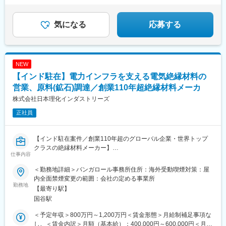
ップしております。日系にとどまらず台湾系・欧米系などもター
くことを期待します。
ゲットになりますので、高い英語力が必須になります。
※専門性や適性、会社ニーズなどを踏まえ
会社が定める業務への配置転換を命じる場合があるためご了承く
気になる
応募する
具体的な仕事内容
ださい。
-新規顧客開拓
-新規部品受注獲得
■魅力やりがい：
-経理財務的なオフィス系業務(財務諸表関連)※未経験で問題ありま
・「自分の手で」各国の台数・シェア最大化に貢献できる実感を
NEW
せん
得ることが出来ます。
-日本本社とのやりとり（新規部品案件等）
【インド駐在】電力インフラを支える電気絶縁材料の
・「人々の生活を豊かにし、役に立つことができる」ダイナミッ
クでやりがいのある仕事です。
営業、原料(鉱石)調達／創業110年超絶縁材料メーカ
研修：業務開始時に日本(京都)で２週間ほどの研修を予定しており
ものづくりだけではなく２輪文化そのものを世界に伝えるポジシ
株式会社日本理化インダストリーズ
ます
ョンとなります。
正社員
営業部署人数：日本語可能なベトナム人が２名おります。日本人
■休日や福利厚生：
はおりません。
・年間休日は121日となり平均残業時間は15ｈ程度を予定してお
【インド駐在案件／創業110年超のグローバル企業・世界トップ
ります。
雇用：10年以上の継続した雇用を想定しておりますので、安心し
クラスの絶縁材料メーカー】
・平均有休取得日数17.9日(2023年)
仕事内容
て業務に取り組むことができます。
※インド法人 NIPPON RIKA GR (INDIA) PVT. LTD. に在籍出向とな
・教育制度: 各種研修、Eラーニングプログラムなど
ります。
・居住支援: 社宅、独身寮、住宅補助
＜勤務地詳細＞バンガロール事務所住所：海外受動喫煙対策：屋
キャリア：営業マネジャーとして経験を積み、将来的にGMへのキ
・健康支援: 社内食堂、食事補助など
内全面禁煙変更の範囲：会社の定める事業所
ャリアもあります。
■業務概要
HP：https://www.honda-jobs.com/environment/welfare/
勤務地
【最寄り駅】
インドおよび南アジアにおける「マイカテープの拡販」と「原料
国谷駅
魅力ポイント：
マイカの安定調達」を担っていただく、事業の中核となるポジシ
変更の範囲：会社の定める業務
①海外経験なしでも挑戦可能です
ョンです。ご入社後は、インド法人 NIPPON RIKA GR (INDIA)
＜予定年収＞800万円～1,200万円＜賃金形態＞月給制補足事項な
②ある程度裁量権があるので、自分で考えて動くことができます
PVT. LTD. に出向となります。
し。＜賃金内訳＞月額（基本給）：400,000円～600,000円＜月給