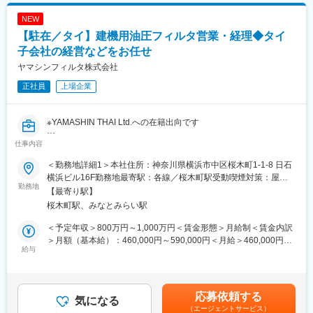
記載)。
NEW
【駐在／タイ】建機用油圧フィルタ営業・経理◆タイ
◆初回配属先
ご経験やスキルを考慮し、以下の国内営業拠点のうちのいずれか
子会社の経営などをお任せ
に決定します。
ヤマシンフィルタ株式会社
・栃木営業グループ(栃木県宇都宮市東宿郷5-1-16 ルーセントビル
正社員
上場企業
5F)
・北関東営業グループ(群馬県邑楽郡板倉町岩田1627-1 館林イン
ター物流センターB-1棟)
※YAMASHIN THAI Ltd.への在籍出向です
・首都圏営業グループ(東京都国立市谷保6-7-9)
・南関東第一・第二営業グループ(神奈川県伊勢原市田中257-2 リ
仕事内容
■業務内容
アライズ伊勢原2F)
【全体】
・浜松営業グループ(静岡県浜松市中央区篠ケ瀬町502-1)
＜勤務地詳細1＞本社住所：神奈川県横浜市中区桜木町1-1-8 日石
◎事業戦略・運営
・名古屋第一・第二営業グループ(愛知県高浜市小池町2-15-10)
横浜ビル16F勤務地最寄駅：各線／桜木町駅受動喫煙対策：屋内
・現地子会社の中長期事業計画の策定・実行
勤務地
・大阪営業グループ(大阪府大阪市北区中津1-15-15 中津第2リッ
全面禁煙＜勤務地詳細2＞出向先：YAMASHIN THAI Ltd.住所：タ
【最寄り駅】
・年間予算の策定・業績管理
チビル5F)
イ 受動喫煙対策：屋内全面禁煙変更の範囲：会社の定める事業所
桜木町駅、みなとみらい駅
・事業拡大戦略の立案・実行
・KPI管理（売上高、利益率、キャッシュフロー等）
※将来的な海外駐在先候補：メキシコ・米国・中国・タイなど
＜予定年収＞800万円～1,000万円＜賃金形態＞月給制＜賃金内訳
◎財務、リスク管理／営業・マーケティング管理
＞月額（基本給）：460,000円～590,000円＜月給＞460,000円～
※詳細は下記に記載
給与
■企業の特徴／魅力
590,000円＜昇給有無＞有＜残業手当＞無＜給与補足＞赴任時は
◎組織・人事管理
当社は自己資本比率80％と自動車部品業界でトップクラスの安定
当社にて住宅負担、社用車ドライバー含む支給、その他手当有賃
・採用、評価、育成
性を誇る独立系の部品サプライヤーです。グループ内製造子会社
金はあくまでも目安の金額であり、選考を通じて上下する可能性
・組織構造の構築
で対応する「ファクトリー機能」と、協力企業と協働で行う「フ
があります。月給(月額)は固定手当を含めた表記です。
応募依頼する
・労務管理、従業員エンゲージメントの向上
気になる
ァブレス機能」、自社の独自技術を併せ持ち、品質やコストな
（エージェントサービス）
・現地スタッフと本社間の橋渡し