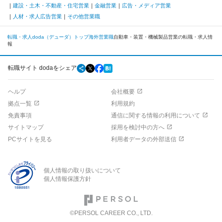
建設・土木・不動産・住宅営業
金融営業
広告・メディア営業
人材・求人広告営業
その他営業職
転職・求人doda（デューダ）トップ
海外
営業職
自動車・装置・機械製品営業の転職・求人情
報
転職サイト dodaをシェア
ヘルプ
会社概要
拠点一覧
利用規約
免責事項
通信に関する情報の利用について
サイトマップ
採用を検討中の方へ
PCサイトを見る
利用者データの外部送信
個人情報の取り扱いについて
個人情報保護方針
©PERSOL CAREER CO., LTD.