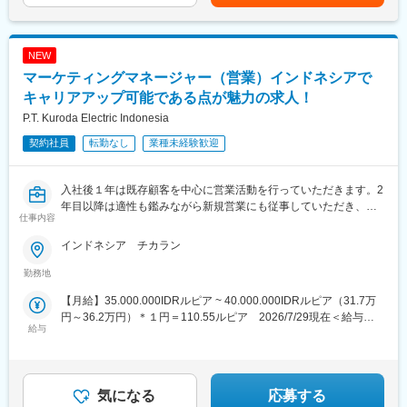
ど、顧客ニーズに対応して最適な提案ができるコンサルティング
◎ガバナンス・対外関係
力と、グローバル（米国・メキシコ・タイ・欧州・中国・台湾）
・取締役会への報告
な供給体制を構築していることを強みとしています。
・本社との経営連携
NEW
・政府機関・業界との関係構築
マーケティングマネージャー（営業）インドネシアで
・危機管理
変更の範囲：会社の定める業務
キャリアアップ可能である点が魅力の求人！
【経理】
P.T. Kuroda Electric Indonesia
◎経営管理
契約社員
転勤なし
業種未経験歓迎
・損益計算書、貸借対照表、キャッシュフロー管理、予算管理
・税務・法令遵守管理
・監査対応（内部監査・外部監査）
入社後１年は既存顧客を中心に営業活動を行っていただきます。2
・四半期棚卸資産評価
年目以降は適性も鑑みながら新規営業にも従事していただき、現
仕事内容
状のエレクトロニクス・自動車関係だけでなく医療や家電などに
【営業】
も領域を広げていく想定です。
◎チームマネジメント
インドネシア チカラン
・本体営業の指示と連携の下、営業チーム指導／監督による成果
【詳細内容】
勤務地
向上のためのマネジング業務
・既存顧客営業
・目標設定や業績評価、教育によるチームメンバーのモチベーシ
【月給】35.000.000IDRルピア ~ 40.000.000IDRルピア（31.7万
・新規開拓営業
ョン向上
円～36.2万円）＊１円＝110.55ルピア 2026/7/29現在＜給与補
・見積書・請求書の作成・管理
・営業予算の管理
給与
足＞*住宅手当IDR 5,000,000を含む（約4.5万円）*経験・スキル
・ローカルの営業スタッフ３名の取りまとめ
◎営業戦略の立案／計画作成と実行
に応じて変動＊１円＝110.55ルピア 2026/7/29現在
・上長への報告
・目標達成に向けたグループのマネジメント
・チーム指導、顧客との関係構築による市場競争力向上
★書類選考通過時には、パーソル海外拠点の現地日本人コンサル
・東南アジア市場におけるビジネス成長促進のための新規顧客獲
気になる
応募する
タントがしっかりとサポートいたしますので、
得と既存顧客拡大