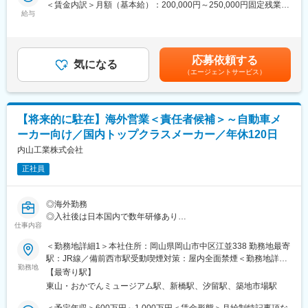
■業務概要：
＜賃金内訳＞月額（基本給）：200,000円～250,000円固定残業手
■株式会社日本理化インダストリーズについて：
機械部において、産業機械分野に関わる提案型営業をご担当頂き
給与
当/月：30,000円～50,000円（固定残業時間33時間0分/月）超過し
電気絶縁材料の専門メーカーとして創業110年を越える老舗企業
ます。まずは下記同社の取り扱う商材をしっかり学んで頂き、国
た時間外労働の残業手当は追加支給＜月給＞230,000円～300,000
です。各製品について大手製造業企業や官公庁からの厚い信頼の
内で営業、営業アシスタントとしての業務に従事して頂きます。
円（一律手当を含む）＜昇給有無＞有＜残業手当＞有＜給与補足
もと、長年に渡り取引実績があります。創業以来電気絶縁材料の
そののち、3年を目途に海外勤務（マレーシア）にチャレンジ頂け
＞※予定年収は年齢・経験・能力等を考慮の上、最終決定します。
専門メーカーとして高い製品力を誇り、現在も大手重電メーカー
応募依頼する
るポジションとなります。
気になる
■昇給：年1回（9月）※定期昇給あり（月3千円～1万円アップ） ■
との取引実績を多数もつ優良企業です。また同社の製品の中には
（エージェントサービス）
当社は専門商社として東南アジアを中心に海外展開を積極推進し
賞与：年2回（7月、12月）賃金はあくまでも目安の金額であり、
LED照明の中に組み込まれている基板向けに放熱材料として使わ
ており、日本、全備の営業を現地スタッフに伝えつつ引っ張って
選考を通じて上下する可能性があります。月給(月額)は固定手当を
れるものもあり、LED需要が高まるにつれて業績も好調です。
いって頂きたいと思っています。
含めた表記です。
変更の範囲：会社の定める業務
【将来的に駐在】海外営業＜責任者候補＞～自動車メ
■業務詳細：
ーカー向け／国内トップクラスメーカー／年休120日
各種大手メーカーの産業用機械・省力化ロボット・FA設備、製
品・加工部品等を取り扱う商社営業です。
内山工業株式会社
産業機械の製造メーカーや商社、サプライヤーに対する上記商材
正社員
の提案営業をご担当頂きます。
付き合いのあるお客様へ、ルートセールスとして定期訪問が中心
となります。
◎海外勤務
近年では技術商社をキーワードに、販売のみでなく専門のチーム
◎入社後は日本国内で数年研修あり
のサポートを元にお客様の要望に応じた設計製作、改造も対応
仕事内容
◎世界を舞台に活躍するグローバル企業のため、これまでの英語
し、お客様から評価されています。
力やご経験を活かすことができる環境
＜勤務地詳細1＞本社住所：岡山県岡山市中区江並338 勤務地最寄
駅：JR線／備前西市駅受動喫煙対策：屋内全面禁煙＜勤務地詳細
■業務の特徴：
■概要：
勤務地
2＞東京支店住所：東京都港区新橋1-7-11 近鉄銀座中央通りビル
・当社は、最新商品や人気商品を知っていただけるパンフレット
【最寄り駅】
海外の視点責任候補として、今回は主任以上のスタートポジショ
Ⅱ 4F受動喫煙対策：屋内全面禁煙＜勤務地詳細3＞ウチヤマアメ
や展示会を充実させることに注力しているため、無理な売り込み
東山・おかでんミュージアム駅、新橋駅、汐留駅、築地市場駅
ンを想定した採用を検討しております。海外赴任については、ま
リカ販売 メキシコ支店住所：Av. Cerro Gordo #130 Interior 4004
は行っていません。
ず入社から2～3年程度は日本国内の拠点で研修や一連の流れを習