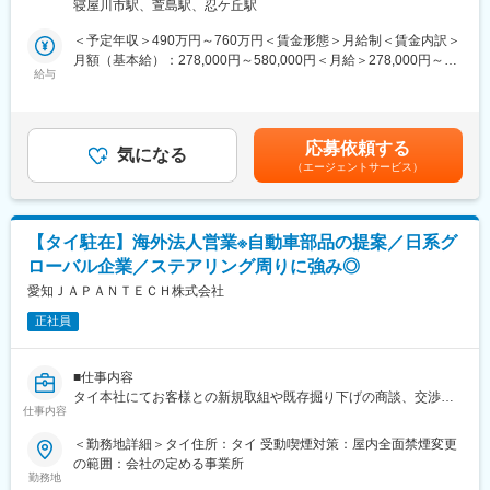
海外駐在後は、
寝屋川市駅、萱島駅、忍ケ丘駅
おります。(駐在期間：3年～5年ほど)
・拠点の事業管理・収支管理
※駐在希望の方については早期駐在の調整検討も可能です。
＜予定年収＞490万円～760万円＜賃金形態＞月給制＜賃金内訳＞
・現地スタッフのマネジメント
月額（基本給）：278,000円～580,000円＜月給＞278,000円～
・現地市場の開拓・戦略立案
■業務詳細：
給与
580,000円＜昇給有無＞有＜残業手当＞有＜給与補足＞※予定年収
など経営に近い立場でのキャリアアップが可能です。
海外でのエクセディブランドのアフター製品に関しての海外営
はあくまでも目安の金額（残業代を除く）であり、選考を通じて
業、関連会社管理とビジネス開拓をお任せいたします。
上下する可能性があります。■昇給：年1回（4月）■賞与：年2回
■配属部署詳細 ※ご経験・適性により、いずれかの部署に配属予
・営業：販社と共にマーケットへのアプローチ活動。拡販活動
（7月・12月）※過去実績：平均5.27ヶ月賃金はあくまでも目安の
定
応募依頼する
・販社管理：販社の年次・四半期・月次財務報告書の作成。内容
気になる
金額であり、選考を通じて上下する可能性があります。月給(月額)
●EMS事業：基幹事業であるEMSのさらなる成長を担う営業・
（エージェントサービス）
を理解し業績確認・分析し必要なサポート実施。
は固定手当を含めた表記です。
技術・生産管理メンバー
・契約の作成と予実のフォロー：各社の販売計画／同行を把握
●エレクトロニクス事業：電子部品・電機メーカー向け材料の提
し、エクセディの受注計画作成。計画に対し、実績が達成できる
案営業
ようにフォローする。
●ファクトリーソリューション事業：自動化設備、カスタム設
【タイ駐在】海外法人営業※自動車部品の提案／日系グ
・定例会議実施：必要に応じて連結／単体のビジネスを持続的に
備、盤関連の引合対応
ローバル企業／ステアリング周りに強み◎
拡大できるように連携を取る。
●コーティングテクノロジー事業：車用コーティング剤の海外販
・新規ビジネス：MTクラッチ取扱い以外にも新規補修部品ビジネ
愛知ＪＡＰＡＮＴＥＣＨ株式会社
促・展開
スの創出。
●Q&Mエナジー事業：太陽光パネル向けコーティング剤・洗浄
正社員
・ご担当頂くエリアは、様々ですが、そのエリアでの興味関心を
剤の販売および施工管理
持ち、エリア特性や必要となる知識を蓄積し、業務を円滑にまた
業績向上に向けて活動して頂きます。
■主要取引先企業
■仕事内容
・株式会社エディオン、カシオ計算機株式会社、京セラ株式会
タイ本社にてお客様との新規取組や既存掘り下げの商談、交渉等
■当社の特徴：
仕事内容
社、グラフテック株式会社、株式会社ケーズホールディ ングス、
を行っていただきます。タイ本社で生産→日本のお客様へ販売す
・当社は、マニュアルクラッチ(手動変速装置用製品)やトルクコン
株式会社シマノ、上新電機株式会社、株式会社ニトリ、日本電産
る法人営業というイメージです。
＜勤務地詳細＞タイ住所：タイ 受動喫煙対策：屋内全面禁煙変更
バータ(自動変速装置用製品)、その他、建設、産業機械用製品、二
サンキョー株式会社、株式会社ビックカメラ 他約200社
の範囲：会社の定める事業所
輪車用クラッチなどを世界25ヶ国、45社で生産、販売をしており
■業務詳細
勤務地
ます。