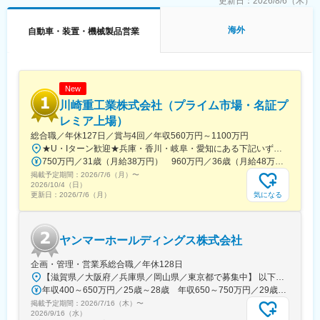
更新日：
2026/8/6（木）
ニットメーカーを2~3社／人を担当いただきます。
※海外拠点は複数ありますが、当ポジションの赴任先はドイツで
海外
自動車・装置・機械製品営業
す。
■主な取引先：
VW／OPEL／FIAT／ベンツ／テスラ／トヨタ自動車／アイシン精
機／愛知製鋼／いすゞ自動車／ジャトコ／スズキ等
New
川崎重工業株式会社（プライム市場・名証プ
■同社の特徴：
レミア上場）
◇技術力:これまで切削でしか行うことができなかったギアを鍛造
総合職／年休127日／賞与4回／年収560万円～1100万円
成形する事に成功し、世界唯一の技術力をもっております。
★U・Iターン歓迎★兵庫・香川・岐阜・愛知にある下記いずれかの事業所・神戸工場／兵庫県神戸市中央区・西神工場／兵庫県神戸市西区・西神戸工場／兵庫県神戸市西区・明石工場／兵庫県明石市・播磨工場／兵庫県加古郡・岐阜工場／岐阜県各務原市・名古屋第一工場／愛知県弥富市・名古屋第二工場／愛知県海部郡・坂出工場／香川県坂出市・神戸本社／兵庫県神戸市中央区・東京本社／東京都港区 など※受動喫煙対策実施
海外完成車メーカーが中心となり策定した国際規格である
750万円／31歳（月給38万円） 960万円／36歳（月給48万円）
TS16949も取得することで、同社の製品の品質管理基準の高さを
掲載予定期間：
お客様に証明することもでき、現在では英国、フランス、ドイ
2026/7/6（月）
〜
2026/10/4（日）
ツ、カナダ、米国等海外でも特許を取得しており、同社の競争力
気になる
更新日：
2026/7/6（月）
の源泉となっています。
◇社風:とても風通しの良い社風です。社員同士の距離も近く、
時々冗談も言ったりフラットな雰囲気です。
ヤンマーホールディングス株式会社
変更の範囲：本文参照
企画・管理・営業系総合職／年休128日
【滋賀県／大阪府／兵庫県／岡山県／東京都で募集中】 以下のいずれかで勤務となります（配属先・ポジションにより異なります） ■大阪府大阪市北区茶屋町1-32 YANMAR FLYING-Y BUILDING ヤンマー大阪本社■東京都中央区八重洲2-1-1 YANMAR TOKYO ヤンマー東京支社■兵庫県尼崎市（ヤンマーパワーテクノロジー株式会社 尼崎工場内）■岡山県岡山市（ヤンマーアグリ株式会社 岡山工場）■滋賀県米原市梅ケ原2481（ヤンマー中央研究所）※配属先により出向案件（ヤンマーエネルギーシステム、ヤンマーアグリ、ヤンマーパワーテクノロジー等）となる場合がございます。勤務条件・待遇は出向元と同一です。
年収400～650万円／25歳～28歳 年収650～750万円／29歳～33歳
掲載予定期間：
2026/7/16（木）
〜
2026/9/16（水）