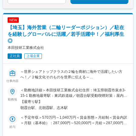
安心してご応募ください！
・市場分析、レポート作成（市場動向、競合情報の定期的な分
析）
・本社との連携による製品・サービス改善や新商品の開発、マー
NEW
◆習得しやすいインドネシア語
ケティング戦略の調整
意欲さえあればインドネシアにいってから十分に覚えていただけ
【埼玉】海外営業（二輪リーダーポジション）／駐在
◎営業戦略の策定
ます。 アルファベットで文法もシンプル。 英語ができなかった人
・東南アジア市場における営業戦略の立案・実行による売上目標
を経験しグローバルに活躍／若手活躍中！／福利厚生
でもインドネシア語を覚えて活躍している人がたくさんいます。
の達成および市場シェア拡大
◎
◆インドネシアで働く魅力
・客先ニーズ／市場調査による競合他社動向把握
本田技研工業株式会社
1. 東南アジアの人口大国 世界第4位の人口。国民の平均年齢は28
◎営業活動
歳と若く、内需が強い。 飲食・ベビー用品など世界中から参入。
◎マーケティング／新規開発と開拓
正社員
上場企業
イスラムを対象としたビジネスの拠点でもある。 ASEANのHQも
あり、今後東南アジアの中で中心的な役割を果たす国になること
■出向先
間違いなし。 2. 世界有数の親日国 日本の経済協力や、サブカルの
・企業名：YAMASHIN THAI Ltd.
～世界シェアトップクラスの２輪を商材に海外で活躍したい方
影響もあり、日本に対して非常に好印象を持っている。 困ってい
・形態：在籍出向
へ！／２輪文化そのものを世界に伝える～
るときには声をかけてくれ、人懐っこい人々が多く、元気をもら
仕事内容
・事業内容：東南アジア市場における建設機械用フィルタを中心
うこともしばしば。 日本語学習者数もなんと世界第二位。(国際交
とした製品販売・営業活動
■職務概要：
＜勤務地詳細＞本田技研工業株式会社住所：埼玉県朝霞市泉水3-
流基金2015年調査）
・勤務地：388 Exchange Tower, 21st floor, unit 2101-2,
グローバルでトップシェアHonda二輪事業の最大化に向けて、新
15-1 勤務地最寄駅：東武鉄道線／朝霞台駅受動喫煙対策：屋内全
3. 大きな裁量権・マネジメント経験 現地スタッフのマネジメント
Sukhumvit Road,Klongtoey, Subdistrict, Klongtoey District
たな市場開拓を目指し日本国内から現地サポート業務を行いま
勤務地
面禁煙変更の範囲：会社の定める事業所（リモートワーク含む）
【最寄り駅】
や育成、事業の責任者などを早期に任される。 日本よりも年齢・
Bangkok 10110
す。国内で本社業務を積まれた後、現地への赴任の機会もござい
経験の有無に関わらず挑戦ができ、意思決定も任される。
朝霞台駅、北朝霞駅、志木駅
Thailand
ます。
＜予定年収＞570万円～1,040万円＜賃金形態＞月給制＜賃金内訳
変更の範囲：会社の定める業務
■職務詳細：
＞月額（基本給）：287,000円～520,000円＜月給＞287,000円～
数名のメンバーをリーディングしながら、ポテンシャル層の育成
給与
520,000円＜昇給有無＞有＜残業手当＞有＜給与補足＞【年収
並びに事業のさらなる飛躍に貢献いただくプレイングマネージャ
例】※時間外勤務手当（30h/月）・賞与含む・メンバークラス 約