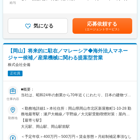
③家賃補助等福利厚生が充実しております
給与
＞400,000円～600,000円＜昇給有無＞有＜残業手当＞有＜給与補
④長期雇用前提なので安定した勤務ができ、かつキャリアがあり
■主な業務内容
足＞■昇給年1回、賞与年2回（6月・12月）■年収はあくまでも目
ます
【営業業務】
安であり選考を通じて決定となります。■賞与実績:約4.0か月（前
⑤今後需要が増える日系以外への営業を経験することができるの
インドおよび南アジアの国営・民営の発電会社、重電メーカーに
年度賞与平均）賃金はあくまでも目安の金額であり、選考を通じ
応募依頼する
で、キャリアアップになります
対する既存深耕営業および新規顧客開拓をお任せします。
気になる
て上下する可能性があります。月給(月額)は固定手当を含めた表記
⑥営業だけではなく経理財務的な知識も身に着けることができま
（エージェントサービス）
技術部門と連携した仕様調整や見積書の作成、発電所新設プロジ
です。
す
ェクトへの参画に向けた提案活動に加え、顧客ニーズの収集や競
合動向の調査まで、幅広い業務を担当いただきます。
工場トータルの人数：250人
【仕入業務】
【岡山】将来的に駐在／マレーシア◆海外法人マネー
日本人：３人
ジャールカンド州をはじめとした鉱山会社や加工業者に対し、品
ジャー候補／産業機械に関わる提案型営業
★書類選考通過時には、パーソル海外拠点の現地日本人コンサル
質・価格・納期に関する各種交渉を行います。
タントがしっかりとサポートいたしますので、安心してご応募く
また、定期的に鉱山を訪問し、品質管理体制や生産状況を確認し
株式会社全備
ださい！
ながら、将来的なリスクも見据えた調達活動を行っていただきま
正社員
す。
■ベトナムで働くメリット
ベトナムはアジアのなかでも、日本人にとって転職・移住がしや
■出向先について
■概要：
すい国です。
企業名：NIPPON RIKA GR (INDIA) PVT. LTD.
当社は、昭和24年の創業から70年近くにわたり、日本の建物づく
日本より物価が低く、安全面でもテロや犯罪に巻き込まれる心配
出向の形態：在籍出向
仕事内容
り・モノづくりを支え続ける資材・設備の専門商社です。
が少なく、また親日国であるため日本人が住みやすい環境です。
事業内容：日本理化グループ（電気絶縁材料の専門メーカー）の
岡山・広島を中心に、近年では西日本全域へと事業エリアを拡大
＜勤務地詳細1＞本社住所：岡山県岡山市北区新屋敷町1-10-28 勤
インド法人 設立2012年
しさらに東南アジアをはじめとした海外での展開も積極的に推進
務地最寄駅：瀬戸大橋線／宇野線／大元駅受動喫煙対策：屋内全
出向先事務所：バンガロール事務所
中であり、全備グループ全体で150億円に迫る年商を誇ります。
勤務地
面禁煙＜勤務地詳細2＞海外（マレーシア）住所：ZENBI
所在地：3rd floor, No.110, GARUDADRI, Buddha Jyothi
【最寄り駅】
今回は、今後の当社を引っ張ってくれる新たな仲間を迎えたいと
SDN.BHD. 受動喫煙対策：屋内全面禁煙
Layout,1st Main Road, Manjunath Nagar, Nagasandra, Bengaluru
大元駅、岡山駅、岡山駅前駅
考えております。
-560073
＜予定年収＞400万円～500万円＜賃金形態＞月給制補足事項なし