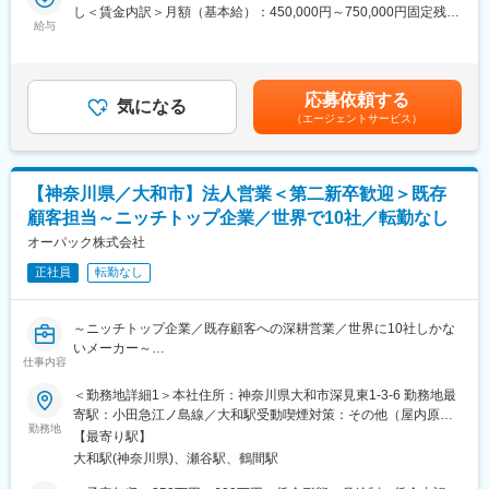
業スタイル・商材を学んでいただき、業務をキャッチアップして
境です。
し＜賃金内訳＞月額（基本給）：450,000円～750,000円固定残業
いただきます。
給与
手当/月：80,700円～115,000円（固定残業時間45時間0分/月）超
・自動車部品メーカーに向けた営業活動
■製品の魅力
過した時間外労働の残業手当は追加支給＜月給＞530,700円～
・納期管理業務
・広告物などに用いられる紙や看板はもちろん、服・樹脂・金属
865,000円（一律手当を含む）＜昇給有無＞有＜残業手当＞有＜
・不良発生時の社内展開対応
など様々な「モノ」に印刷できるプリンター、最先端のUVプリン
給与補足＞※上記年収は、アメリカ赴任時の年収となります。（残
応募依頼する
・新規製品の収集及び受注に向けた社内各部署との調整、見積
タ技術を活用した3Dプリンターを開発しています。
気になる
業手当、通勤手当、海外赴任手当を含みます。）※給与詳細は経
（エージェントサービス）
り、価格交渉 等
・エンドユーザー視点での製品開発を進めているため、競合メー
験・前職給与・年齢等を考慮し決定します。■昇給：年1回（4
※現地での住宅・通勤車の運転手等は相談に応じます。
カーと比較しても多品種・少ロットに対応できる圧倒的な製品ラ
月）■賞与：年2回（7月、12月）賃金はあくまでも目安の金額で
インナップを保有し、顧客の様々な印刷ニーズに応えることがで
あり、選考を通じて上下する可能性があります。月給(月額)は固定
■BRM社について：
き、業界トップのシェアを獲得している製品も多数です。
手当を含めた表記です。
【神奈川県／大和市】法人営業＜第二新卒歓迎＞既存
同社は1988年、セントラルヨシダの子会社としてアメリカノース
顧客担当～ニッチトップ企業／世界で10社／転勤なし
キャロライナ州のアッシュビルに設立。自動車・ベアリング・フ
■技術の魅力：
ァスナー産業向に冷間圧造用ワイヤー、冷間圧造部品を生産して
オーパック株式会社
・プリンター機器に関する性能開発はもちろん、独自のソフトウ
います。米国国内で生産している冷間圧造用ワイヤー、冷間圧造
ェア開発／インク技術開発も進めており、UV硬化インクなどを用
正社員
転勤なし
部品同様に、メキシコやカナダの企業にも製品を納入していま
いたUVプリンタ技術では業界トップクラスの特許を保有していま
す。伸線加工においては最先端の熱処理技術や渦流探傷試験を用
す。（モノへの印刷/3Dプリンターにおける優位性）
いたフルサービスの技術力を提供しています。部品加工では、冷
～ニッチトップ企業／既存顧客への深耕営業／世界に10社しかな
間圧造やプレス加工技術を提供します。アメリカ最大級の冷間圧
変更の範囲：会社の定める業務
いメーカー～
造機を保有している事もBRMの特徴です。
仕事内容
■業務概要：
＜勤務地詳細1＞本社住所：神奈川県大和市深見東1-3-6 勤務地最
■同社の魅力：
モーターの基幹部品であるカーボンブラシメーカーである同社の
寄駅：小田急江ノ島線／大和駅受動喫煙対策：その他（屋内原則
・製造部門には伸線部門と圧造部門があり、材料加工から部品加
国内営業として既存顧客からの売り上げ拡大をお任せします。
勤務地
禁煙（2か所喫煙場所あり））＜勤務地詳細2＞大連オーパック住
工までの一貫加工ライン敷いています。これらの加工を一貫して
【最寄り駅】
所：中華人民共和国 受動喫煙対策：屋内全面禁煙
担い、顧客に提案できるメーカーは国内でも数社です。顧客の厳
大和駅(神奈川県)、瀬谷駅、鶴間駅
■仕事内容：
しい要求に応えることができる技術力、生産能力があります。
・市場調査及び社内への情報共有と今後の計画立案、実行