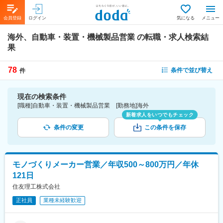
会員登録
ログイン
気になる
メニュー
海外、自動車・装置・機械製品営業
の転職・求人検索結
果
78
条件で並び替え
件
現在の検索条件
[職種]自動車・装置・機械製品営業 [勤務地]海外
新着求人をいつでもチェック
条件の変更
この条件を保存
モノづくりメーカー営業／年収500～800万円／年休
121日
住友理工株式会社
正社員
業種未経験歓迎