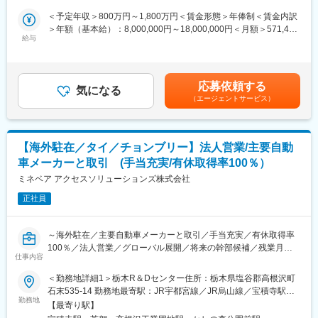
地補足欄へ記載
す。
■東陽で活躍できる人：
＜予定年収＞800万円～1,800万円＜賃金形態＞年俸制＜賃金内訳
単なる製品の販売にとどまらず、お客様との信頼関係の構築を重
＞年額（基本給）：8,000,000円～18,000,000円＜月額＞571,428
■業務内容：
視しております。積極的にお客様のもとへ足を運び、業務に関す
給与
円～1,285,714円（14分割）＜昇給有無＞有＜残業手当＞有＜給
・フォークリフトの国際販売の全体運営の統括業務に協力する。
るやり取りはもちろんのこと、時にはプライベートなお話を交え
与補足＞・昇給：有（年1回）賃金はあくまでも目安の金額であ
・年間業務目標およびマーケティング予算の分解を行い、担当エ
ながら、人と人とのつながりを大切にした営業活動を行っており
り、選考を通じて上下する可能性があります。月給(月額)は固定手
リアの顧客開拓と維持を行う。
ます。
当を含めた表記です。
応募依頼する
・担当エリアにおける主要な契約の策定・交渉、重要なイベント
気になる
（エージェントサービス）
の企画・運営を担当し、商業リスクや法的責任を評価・管理す
■入社時に専門知識がなくても活躍できるか？
る。
十分活躍可能です。当社の営業職には文系出身の社員が多数在籍
・担当エリアの市場調査を実施し、情報システムを構築。市場動
しており、入社時に専門的な知識がなくても問題ありません。入
向、業界のベンチマーク、競合企業、当社の状況を十分に分析す
社後は、社内勉強会やメーカーによる研修等を通じて、必要な知
【海外駐在／タイ／チョンブリー】法人営業/主要自動
る。
識やスキルを基礎から学ぶことができます。学ぶ意欲があれば、
車メーカーと取引 (手当充実/有休取得率100％）
・会社が指示するその他の業務を行うこと。
着実に成長できる環境が整っております。
ミネベア アクセスソリューションズ株式会社
■同社について：
正社員
同社は、中国でトップクラスシェアを誇る建設機械産業会社のグ
ループ企業（日本法人）として設立されました。親会社は本国、
機械業界のトップ100企業の一つであり、中国の建設機械産業の
～海外駐在／主要自動車メーカーと取引／手当充実／有休取得率
トップ4グループの一つです。
100％／法人営業／グローバル展開／将来の幹部候補／残業月平
同社では建設現場や鉱山において利用される高所作業車の製造・
仕事内容
均20H程度／英語必須／福利厚生充実～
販売を行っており、他社と比較してコスト重視で、高品質である
＜勤務地詳細1＞栃木R＆Dセンター住所：栃木県塩谷郡高根沢町
ことが評価され、同社の製品は世界中の建設現場で利用されてい
【海外拠点で活躍】グローバルに世界各国で勤務可能！北米、ヨ
石末535-14 勤務地最寄駅：JR宇都宮線／JR烏山線／宝積寺駅受
ます。
ーロッパ、中南米、中国と全世界に事業展開しています。
勤務地
動喫煙対策：敷地内喫煙可能場所あり＜勤務地詳細2＞ミネベアア
【最寄り駅】
【やりがい】将来の幹部候補として、裁量を持ち幅広い管理業務
クセスソリューションズタイ住所：Amata Nakorn Industrial