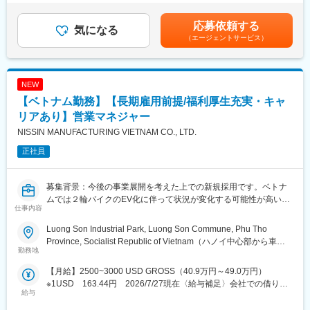
ーを想定しております。
660万円（月給約29万円）・チームリーダークラス 約810万円
（月給約36万円）・係長クラス 約960万円（月給約43万円）・
応募依頼する
＜具体的には＞
気になる
管理職 約1,230万円（月給約64万円）賃金はあくまでも目安の
（エージェントサービス）
各地域の現地法人や販売代理店に対する、製品輸出、需給調整、
金額であり、選考を通じて上下する可能性があります。月給(月額)
商品企画、戦略企画立案/推進サポート、契約交渉/管理、事業管理
は固定手当を含めた表記です。
をグローバルに展開していただきます。
NEW
・短期・中長期事業計画の取りまとめと本部本社としての推進管
【ベトナム勤務】【長期雇用前提/福利厚生充実・キャ
理
・完成車・ノックダウン部品の輸出と管理
リアあり】営業マネジャー
・三国間貿易実務および管理
NISSIN MANUFACTURING VIETNAM CO., LTD.
・現地法人のサポート など
正社員
＜担当エリアについて＞
以下いずれかのエリアを担当することになります。
募集背景：今後の事業展開を考えた上での新規採用です。ベトナ
ムでは２輪バイクのEV化に伴って状況が変化する可能性が高いで
1）日・米・欧州地域
仕事内容
す。そこで、今後新たなビジネス機会を創ることを目的に当ポジ
2) アジア・オセアニア地域
ションを募集します。
3）中国地域
Luong Son Industrial Park, Luong Son Commune, Phu Tho
4) 中南米地域
Province, Socialist Republic of Vietnam（ハノイ中心部から車で
ベトナムでの事業：ベトナムの現在の事業は輸送機器部品の製造
勤務地
5) アフリカ・中近東地域
１時間程度）
（自動車とその他エンジン付き輸送機器の部品やパーツの製
【月給】2500~3000 USD GROSS（40.9万円～49.0万円）
造）、精密加工と製造です。
※入社後は本部機能を学ぶべく本社（朝霞）勤務を中心に海外出張
※1USD 163.44円 2026/7/27現在〈給与補足〉会社での借り上
も含めて経験を積んでいただき、
給与
げなので、差額の支給なし
ターゲットクライアント：現在市場調査を行っており、リストア
数か月～数年後には各地域本部や現地法人に海外駐在していただ