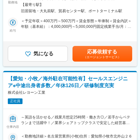
株式会社ライガーホールディングインターナショナルは、神戸に
勤務地
・営業活動を通じて最先端テクノロジーの発展に寄与することが
【最寄り駅】
本社を置く自動車ディーラーをはじめ関連自動車小売サービス等
可能です。
旧居留地・大丸前駅、貿易センター駅、ポートターミナル駅
を手掛けるGLIONグループのグループ会社です。当社では海外子
会社11社14拠点や海外向けの輸出等を行う国内子会社4社6拠点の
＜予定年収＞400万円～500万円＜賃金形態＞年俸制＜賃金内訳＞
■働き方：
経営管理が主な事業となります。
年額（基本給）：4,000,000円～5,000,000円固定残業手当/月：
・出張：国内外へ適宜発生します。
今後も海外各国への事業拡大や進出国の拡大を予定しているた
給与
54,491円～65,700円（固定残業時間20時間0分/月）超過した時間
・残業：50時間/月（全社平均）
め、ご活躍いただける方を募集します。
外労働の残業手当は追加支給＜月額＞387,824円～482,366円（12
分割）（一律手当を含む）＜昇給有無＞有＜残業手当＞有＜給与
■業務改善活動(PIM)に関わる業務全般
■業務内容：
補足＞6月から翌5月を対象期間とした年俸制※毎年5月に年俸額を
・PIMMTGへの参加、改善案アイデア出し・推進・実施
応募依頼する
・海外拠点との日次、月次でのコミュニケーションを通じての事
気になる
見直すための面談を実施します。■海外出張日当、海外駐在手当有
・毎月開催される他部署対戦で使用する資料の作成・発表
（エージェントサービス）
業計画達成のための数値管理
り賃金はあくまでも目安の金額であり、選考を通じて上下する可
・各種プロジェクトを推進するためのプロジェクト管理
能性があります。月給(月額)は固定手当を含めた表記です。
■同社の魅力：
・上記のマネジメントについて学びながら、将来的にお1人で各社
・「高度なKiru・Kezuru・Migaku技術」で世界標準を目指す！世
を担当
界トップシェア製品多数◎
【愛知・小牧／海外駐在可能性有】セールスエンジニ
・半導体製造装置メーカーの中でも「装置」と「消耗品」ビジネ
ア※中途出身者多数／年休126日／研修制度充実
■業務詳細：
スをやっている唯一無二の会社。
＜数値管理について＞：財務諸表が中心となります。メイン顧客
株式会社レヨーン工業
・海外売上比率「80%以上」のグローバル企業でありながら、
はディーラーとなりますが、その他業種の企業様もございます。
「ものづくりはすべて日本」の技術へのこだわり◎
正社員
例)ディーラー数値管理：販売台数・入庫台数・他売り上げその他
・経常利益率「42.9%」と圧倒的な利益率◎ ※製造業平均 5％
財務諸表に関する数値のとりまとめ
＜担当拠点＞：アジア圏(ミャンマー・タイ・ベトナム・モンゴ
変更の範囲：会社の定める業務
～英語を活かせる／残業月想定25時間・働き方◎／若手からベテ
ル・ロシアなど)※ネイティブではないものの、英語を使用して業
ランまで活躍中！／業界シェアトップクラスで安定した経営基盤
務を実施いただきます。
仕事内容
／年休126日、土日祝休／世界20か国・2000社以上と取引有～
＜海外拠点との接点頻度＞：ミーティング/週1回～2回 (全体会議
＜勤務地詳細＞名古屋営業所(小牧)住所：愛知県小牧市北外山２６
は月1回)
■仕事内容：