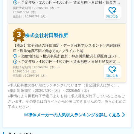
＜予定年収＞350万円～450万円＜賃金形態＞月給制＜賃金内訳＞月額（基本給）：184,000円～220,000円その他固定手当/月：22,000円～50,000円＜月給＞206,000円～270,000円＜昇給有無＞有＜残業手当＞有＜給与補足＞■賞与：年2回（前年度実績：3.6ヵ月）■年収はご年齢・経験により決定します。上記初年度賞与は寸志での計算となる場合があります。賃金はあくまでも目安の金額であり、選考を通じて上下する可能性があります。月給(月額)は固定手当を含めた表記です。
掲載予定期間：
2026/7/16（木）
〜
2026/10/14（水）
気になる
更新日：
2026/7/28（火）
株式会社村田製作所
【横浜】電子部品の評価測定・データ分析アシスタント◇未経験歓
迎・理系知識不問／働き方○／プライム上場
＜勤務地詳細＞横浜事業所住所：神奈川県横浜市緑区白山1-18-1 白山ハイテクパーク内勤務地最寄駅：JR横浜線／中山駅受動喫煙対策：屋内全面禁煙変更の範囲：会社の定める事業所（リモートワーク含む）
＜予定年収＞410万円～470万円＜賃金形態＞日給月給制所定労働日数20日※月によって所定労働日数が異なります。年間所定就業日数は242日です。＜賃金内訳＞月額（基本給）：241,600円～283,100円/月20日間勤務想定＜想定月額＞241,600円～283,100円＜昇給有無＞有＜残業手当＞有＜給与補足＞年収はあくまで目安であり、経験に応じて決定します。賃金はあくまでも目安の金額であり、選考を通じて上下する可能性があります。月給(月額)は固定手当を含めた表記です。
掲載予定期間：
2026/7/16（木）
〜
2026/10/14（水）
気になる
更新日：
2026/7/16（木）
※求人応募数の多い順にランキングしています（非公開求人は除く）。
※集計対象期間：2026/7/30（木）～2026/8/5（水）
※事情により掲載終了予定日よりも前に求人募集が終了していることもご
ざいます。その場合は当サイトから応募はできませんので、あらかじめご
了承ください。
半導体メーカー
の人気求人ランキングを詳しく見る