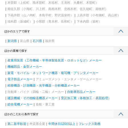
木曽郡（上松町、南木曽町、木祖村、王滝村、大桑村、木曽町）
南佐久郡（小海町、川上村、南相木村、北相木村、佐久穂町、南牧村）
下高井郡（山ノ内町、木島平村、野沢温泉村）
上高井郡（小布施町、高山村）
埴科郡（坂城町）
小県郡（青木村、長和町）
下水内郡（栄村）
ほかのエリアで探す
新潟県
富山県
石川県
福井県
ほかの業種で探す
産業用装置（工作機械・半導体製造装置・ロボットなど）メーカー
機械部品・金型メーカー
家電・モバイル・ネットワーク機器・複写機・プリンタメーカー
電子部品メーカー
アミューズメント・エンタメ・ゲームメーカー
精密機器・計測機器・光学機器・分析機器メーカー
自動車・バイク（四輪・二輪）メーカー
自動車部品メーカー
建設機械・その他輸送機器メーカー
受託加工業（各種加工・表面処理）
総合電機メーカー
造船・重工業
ほかのこだわり条件で探す
第二新卒歓迎
外資系企業
年間休日120日以上
フレックス勤務