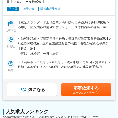
けます。
日本フェンオール株式会社
正社員
上場企業
職種未経験歓迎
変更の範囲：会社の定める業務
【東証スタンダード上場企業／高い技術力を強みに熱制御技術を
応用し、防災機器設備や温度センサー、医療機器等の開発・製
仕事内容
造・販売を手掛けるメーカー】
＜勤務地詳細＞安曇野事務所住所：長野県安曇野市豊科高家6010-
■業務内容：
4 受動喫煙対策：屋内全面禁煙変更の範囲：会社の定める事業所
中核事業である防災機器設備部門では、当社独自の製品開発から
勤務地
【最寄り駅】
その製品の保守、設置工事管理まで防災に関わる幅広い事業を展
中萱駅、梓橋駅、一日市場駅
開しています。そのようなSSP部門で顧客の防災設備についての
業務をご担当いただきます。
＜予定年収＞350万円～480万円＜賃金形態＞月給制＜賃金内訳＞
月額（基本給）：200,000円～280,000円その他固定手当/月：
■具体的な業務内容：
給与
10,000円＜月給＞210,000円～290,000円＜昇給有無＞有＜残業手
・防災機器の据付工事指導を行う施工管理業務
当＞有＜給与補足＞■賞与：年2回（6月・12月） ※過去実績：4
・設置済み機器の保守点検管理業務
ヵ月分■業務手当：10,000円/月賃金はあくまでも目安の金額であ
・営業活動業務（新規受注活動、見積作成、価格交渉など）
り、選考を通じて上下する可能性があります。月給(月額)は固定手
応募依頼する
※上記の業務に定期的な面談や適性を考慮して担当業務を担ってい
気になる
当を含めた表記です。
（エージェントサービス）
ただきます。
※現場作業と事務作業の割合は8：2となっています。
■当社について：
人気求人ランキング
◇ 当社は1961年に設立され、熱制御技術をコア技術として、防災
dodaに掲載中の求人を、応募数順にランキング形式でご紹介します。
（ＳＳＰ）、温度制御（サーマル）、医療（メディカル）、基板