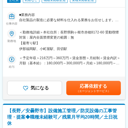
正社員
転勤なし
職種未経験歓迎
業種未経験歓迎
■業務内容
自社製品の製造に必要な材料を仕入れる業務をお任せします。
仕事内容
・注文書発行
・価格交渉
＜勤務地詳細＞本社住所：長野県駒ヶ根市赤穂8172-60 受動喫煙
・仕入先開拓 等
対策：屋内全面禁煙変更の範囲：無
勤務地
【最寄り駅】
指導を受けながらしっかりした技術を習得していきますので安心
伊那福岡駅、小町屋駅、田切駅
して働けます。
＜予定年収＞216万円～360万円＜賃金形態＞月給制＜賃金内訳＞
※HPにて製品・技術等をご覧にいただけます。
月額（基本給）：180,000円～300,000円＜月給＞180,000円～
https://www.winbel.co.jp/
給与
300,000円＜昇給有無＞有＜残業手当＞有＜給与補足＞■賞与：年
2回 計4.00か月分（前年度実績）■昇給あり 昇給率：1月あた
■当社について
り2.00％～％（前年度実績）賃金はあくまでも目安の金額であ
1994年の創業以来、さまざまな産業分野に向けてカスタムメイド
り、選考を通じて上下する可能性があります。月給(月額)は固定手
応募依頼する
のモータを供給するとともに、お客さまの開発業務や量産化の支
気になる
当を含めた表記です。
（エージェントサービス）
援をしています。 モータに要求される性能・大きさ・形状等あら
ゆる要求に応えてきたその技術力は高く評価され、2007年にはハ
ーモニック・ドライブ・システムズ（HDSI）と業務・資本提携。
現在は、当社のACサーボアクチュエータ等メカトロニクス製品の
【長野／安曇野市】設備施工管理／防災設備の工事管
組立のすべてを請け負っています。 2023年に現社名へ改め新たな
理・提案◆職種未経験可／残業月平均20時間／土日祝
スタートを切った当社は、今後も独自のモータ技術力に一層磨き
休
をかけながら、お客さまに最適なモータ駆動システムを提案し続