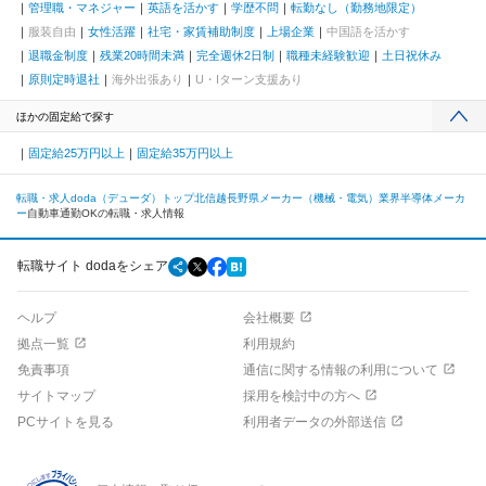
管理職・マネジャー
英語を活かす
学歴不問
転勤なし（勤務地限定）
服装自由
女性活躍
社宅・家賃補助制度
上場企業
中国語を活かす
退職金制度
残業20時間未満
完全週休2日制
職種未経験歓迎
土日祝休み
原則定時退社
海外出張あり
U・Iターン支援あり
ほかの固定給で探す
固定給25万円以上
固定給35万円以上
転職・求人doda（デューダ）トップ
北信越
長野県
メーカー（機械・電気）業界
半導体メーカ
ー
自動車通勤OKの転職・求人情報
転職サイト dodaをシェア
ヘルプ
会社概要
拠点一覧
利用規約
免責事項
通信に関する情報の利用について
サイトマップ
採用を検討中の方へ
PCサイトを見る
利用者データの外部送信