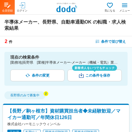
会員登録
ログイン
気になる
メニュー
半導体メーカー、長野県、自動車通勤OK
の転職・求人検
索結果
2
条件で並び替え
件
現在の検索条件
[勤務地]長野県 [業種]半導体メーカー-メーカー（機械・電気）業界 [詳細条件](会社・職場の環境)自動車通勤OK
新着求人をいつでもチェック
条件の変更
この条件を保存
長野県
のみで募集中
【長野／駒ヶ根市】資材購買担当者◆未経験歓迎／マ
イカー通勤可／年間休日126日
株式会社ハーモニックウィンベル