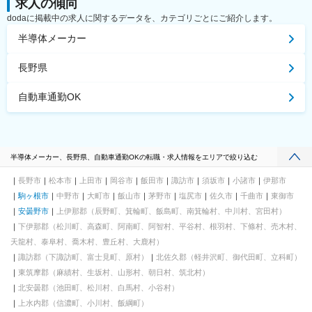
求人の傾向
dodaに掲載中の求人に関するデータを、カテゴリごとにご紹介します。
半導体メーカー
長野県
自動車通勤OK
半導体メーカー、長野県、自動車通勤OKの転職・求人情報をエリアで絞り込む
長野市
松本市
上田市
岡谷市
飯田市
諏訪市
須坂市
小諸市
伊那市
駒ヶ根市
中野市
大町市
飯山市
茅野市
塩尻市
佐久市
千曲市
東御市
安曇野市
上伊那郡（辰野町、箕輪町、飯島町、南箕輪村、中川村、宮田村）
下伊那郡（松川町、高森町、阿南町、阿智村、平谷村、根羽村、下條村、売木村、
天龍村、泰阜村、喬木村、豊丘村、大鹿村）
諏訪郡（下諏訪町、富士見町、原村）
北佐久郡（軽井沢町、御代田町、立科町）
東筑摩郡（麻績村、生坂村、山形村、朝日村、筑北村）
北安曇郡（池田町、松川村、白馬村、小谷村）
上水内郡（信濃町、小川村、飯綱町）