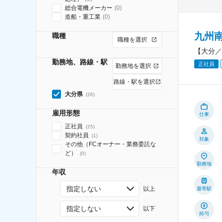
総合電機メーカー
(
0
)
造船・重工業
(
0
)
九州
職種
職種を選択
【大分／
勤務地、路線・駅
正社員
勤務地を選択
路線・駅を選択
大分県
(
26
)
雇用形態
仕事
正社員
(
25
)
契約社員
(
1
)
対象
その他（FCオーナー・業務委託な
ど）
(
0
)
勤務地
年収
指定しない
以上
最寄駅
指定しない
以下
給与