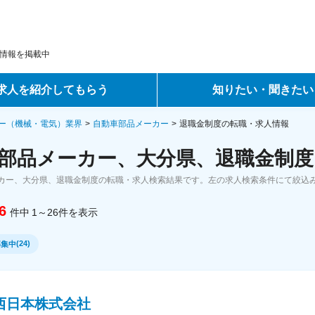
情報を掲載中
求人を紹介してもらう
知りたい・聞きたい
ントサービス
転職ノウハウ
ー（機械・電気）業界
自動車部品メーカー
退職金制度の転職・求人情報
部品メーカー、大分県、退職金制度
サービス
データで見る転職
カー、大分県、退職金制度の転職・求人検索結果です。左の求人検索条件にて絞込
ーエージェントサービス
コラム・インタビュー
6
件中
1～26
件
を表示
転職Q&A
(
24
)
募集中
西日本株式会社