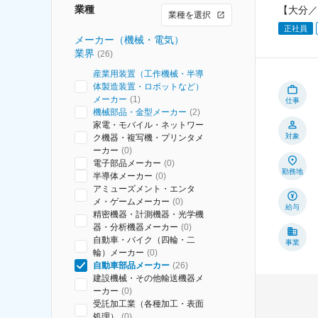
業種
【大分／
業種を選択
正社員
メーカー（機械・電気）
業界
(
26
)
産業用装置（工作機械・半導
体製造装置・ロボットなど）
メーカー
(
1
)
仕事
機械部品・金型メーカー
(
2
)
家電・モバイル・ネットワー
対象
ク機器・複写機・プリンタメ
ーカー
(
0
)
電子部品メーカー
(
0
)
勤務地
半導体メーカー
(
0
)
アミューズメント・エンタ
メ・ゲームメーカー
(
0
)
給与
精密機器・計測機器・光学機
器・分析機器メーカー
(
0
)
自動車・バイク（四輪・二
事業
輪）メーカー
(
0
)
自動車部品メーカー
(
26
)
建設機械・その他輸送機器メ
ーカー
(
0
)
受託加工業（各種加工・表面
処理）
(
0
)