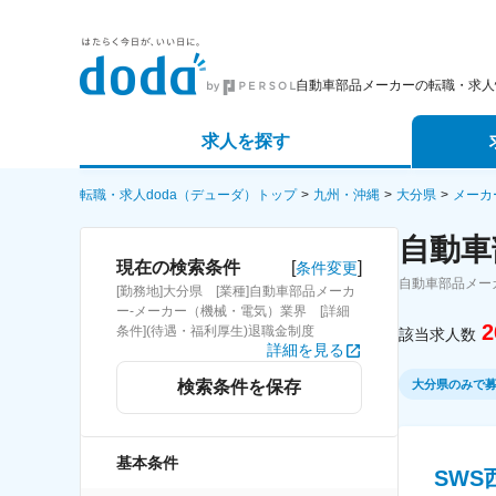
自動車部品メーカーの転職・求人
求人を探す
詳細条件から探す
エージェ
転職・求人doda（デューダ）トップ
九州・沖縄
大分県
メーカ
自動車
新着求人から探す
スカウト
[
]
現在の検索条件
条件変更
自動車部品メー
[勤務地]大分県 [業種]自動車部品メーカ
求人特集から探す
パートナ
ー-メーカー（機械・電気）業界 [詳細
2
条件](待遇・福利厚生)退職金制度
該当求人数
詳細を見る
大分県のみで
検索条件を保存
基本条件
SWS