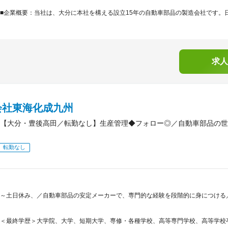
■企業概要：当社は、大分に本社を構える設立15年の自動車部品の製造会社です。日
求人
会社東海化成九州
【大分・豊後高田／転勤なし】生産管理◆フォロー◎／自動車部品の世
転勤なし
～土日休み、／自動車部品の安定メーカーで、専門的な経験を段階的に身につける
＜最終学歴＞大学院、大学、短期大学、専修・各種学校、高等専門学校、高等学校