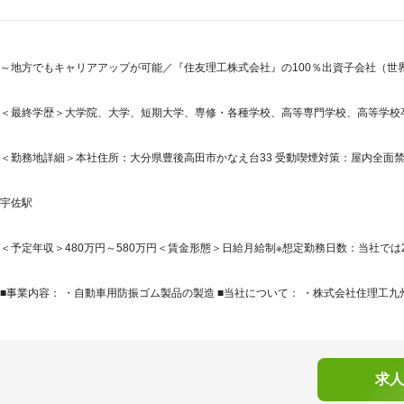
～地方でもキャリアアップが可能／『住友理工株式会社』の100％出資子会社（世
＜最終学歴＞大学院、大学、短期大学、専修・各種学校、高等専門学校、高等学校
＜勤務地詳細＞本社住所：大分県豊後高田市かなえ台33 受動喫煙対策：屋内全面
宇佐駅
＜予定年収＞480万円～580万円＜賃金形態＞日給月給制※想定勤務日数：当社では20
■事業内容： ・自動車用防振ゴム製品の製造 ■当社について： ・株式会社住理工九
求人