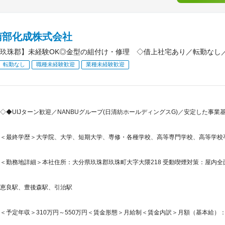
南部化成株式会社
玖珠郡】未経験OK◎金型の組付け・修理 ◇借上社宅あり／転勤なし
転勤なし
職種未経験歓迎
業種未経験歓迎
◇◆UIJターン歓迎／NANBUグループ(日清紡ホールディングスG)／安定した事
＜最終学歴＞大学院、大学、短期大学、専修・各種学校、高等専門学校、高等学校
＜勤務地詳細＞本社住所：大分県玖珠郡玖珠町大字大隈218 受動喫煙対策：屋内
恵良駅、豊後森駅、引治駅
＜予定年収＞310万円～550万円＜賃金形態＞月給制＜賃金内訳＞月額（基本給）：155,3