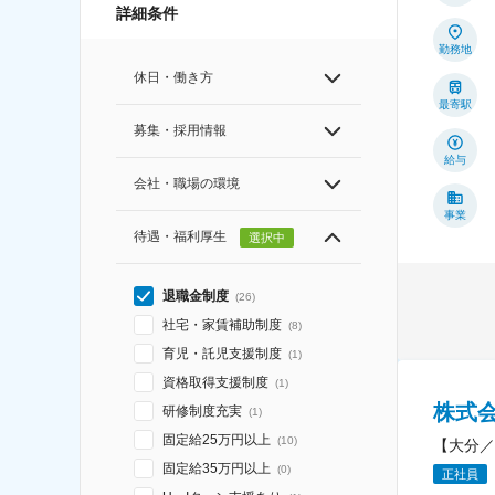
詳細条件
勤務地
休日・働き方
最寄駅
募集・採用情報
給与
会社・職場の環境
事業
待遇・福利厚生
選択中
退職金制度
(
26
)
社宅・家賃補助制度
(
8
)
育児・託児支援制度
(
1
)
資格取得支援制度
(
1
)
株式
研修制度充実
(
1
)
固定給25万円以上
(
10
)
【大分／
固定給35万円以上
(
0
)
正社員