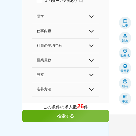
U・Iターン支援あり
(
1
)
語学
仕事
仕事内容
対象
社員の平均年齢
勤務地
従業員数
最寄駅
設立
給与
応募方法
事業
26
この条件の求人数
件
検索する