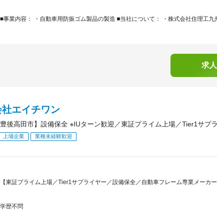
■事業内容： ・自動車用防振ゴム製品の製造 ■当社について： ・株式会社住理工九
求人
会社エイチワン
豊後高田市】設備保全 ※IUターン歓迎／東証プライム上場／Tier1サプ
上場企業
業種未経験歓迎
【東証プライム上場／Tier1サプライヤー／設備保全／自動車フレーム専業メーカ
学歴不問