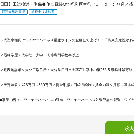
日田】工法検討・準備◆住友電装Gで福利厚生◎／U・Iターン歓迎／残業
職種未経験歓迎
業種未経験歓迎
～大型車種向けワイヤーハーネス量産ラインの企画立ち上げ！／「将来安定性があ
＜最終学歴＞大学院、大学、高等専門学校卒以上
＜勤務地詳細＞大分工場住所：大分県日田市大字石井字中の瀬968-5 勤務地最寄駅：J
＜予定年収＞476万円～580万円＜賃金形態＞日給月給制＜賃金内訳＞月額（基本給）：262
■事業内容：・ワイヤーハーネスの製造・ワイヤーハーネス外装部品の製造・ワイヤー
求人