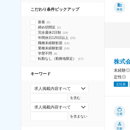
こだわり条件ピックアップ
事業
新着
(
0
)
締め切間近
(
1
)
完全週休2日制
(
19
)
年間休日120日以上
(
20
)
職種未経験歓迎
(
14
)
業種未経験歓迎
(
14
)
学歴不問
(
4
)
転勤なし（勤務地限定）
(
17
)
株式
未経験◎
キーワード
定性◎
正社員
求人掲載内容すべて
を含む
求人掲載内容すべて
仕事
を含まない
対象