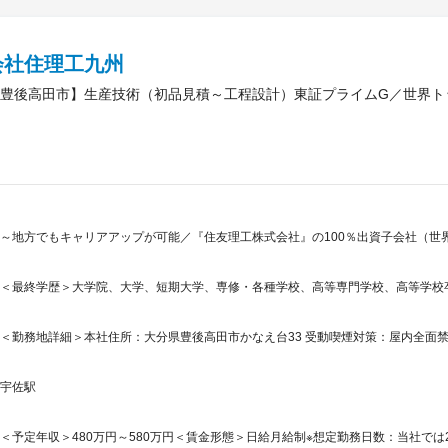
会社住理工九州
豊後高田市】生産技術（初品見積～工程設計）東証プライムG／世界ト
～地方でもキャリアアップが可能／『住友理工株式会社』の100％出資子会社（世
＜最終学歴＞大学院、大学、短期大学、専修・各種学校、高等専門学校、高等学校
＜勤務地詳細＞本社住所：大分県豊後高田市かなえ台33 受動喫煙対策：屋内全面
宇佐駅
＜予定年収＞480万円～580万円＜賃金形態＞日給月給制※想定勤務日数：当社では20