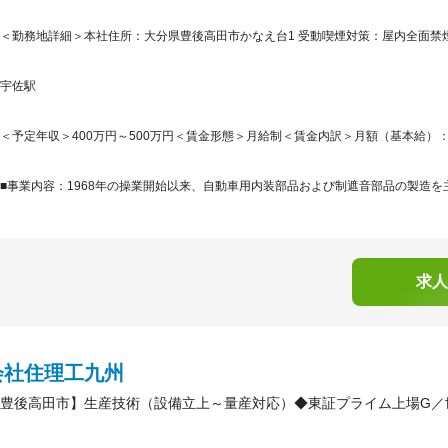
＜勤務地詳細＞本社住所：大分県豊後高田市かなえ台1 受動喫煙対策：屋内全面禁
宇佐駅
＜予定年収＞400万円～500万円＜賃金形態＞月給制＜賃金内訳＞月額（基本給）：190,0
■事業内容：1968年の操業開始以来、自動車用内装部品および制遮音部品の製造を主
求人
会社住理工九州
豊後高田市】生産技術（設備立上～量産対応）◆東証プライム上場G／