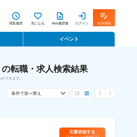
閲覧履歴
気になる
Web履歴書
ログイン
会員登録
イベント
転職イベント・転職セミナー
 の転職・求人検索結果
転職フェア
みができます。
転職セミナー動画
条件で並べ替え
応募依頼する
（エージェントサービス）