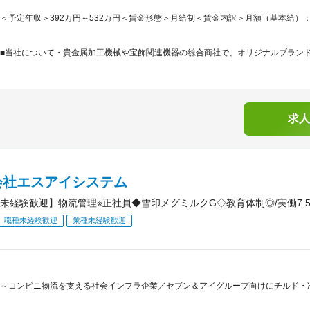
＜予定年収＞392万円～532万円＜賃金形態＞月給制＜賃金内訳＞月額（基本給）：207,0
■当社について・貴金属加工機械や宝飾関連機器の総合商社で、オリジナルブランド製
求人
会社エスアイシステム
未経験歓迎】物流管理※正社員◆雪印メグミルクG◇教育体制◎/実働7.
職種未経験歓迎
業種未経験歓迎
～コンビニ物流を支える社会インフラ企業／セブン＆アイグループ向けにチルド・