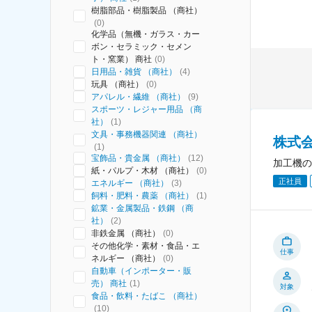
樹脂部品・樹脂製品 （商社）
(
0
)
化学品（無機・ガラス・カー
ボン・セラミック・セメン
ト・窯業） 商社
(
0
)
日用品・雑貨 （商社）
(
4
)
玩具 （商社）
(
0
)
アパレル・繊維 （商社）
(
9
)
スポーツ・レジャー用品 （商
社）
(
1
)
文具・事務機器関連 （商社）
株式
(
1
)
宝飾品・貴金属 （商社）
(
12
)
加工機の
紙・パルプ・木材 （商社）
(
0
)
正社員
エネルギー （商社）
(
3
)
飼料・肥料・農薬 （商社）
(
1
)
鉱業・金属製品・鉄鋼 （商
社）
(
2
)
非鉄金属 （商社）
(
0
)
その他化学・素材・食品・エ
仕事
ネルギー （商社）
(
0
)
自動車（インポーター・販
売） 商社
(
1
)
対象
食品・飲料・たばこ （商社）
(
10
)