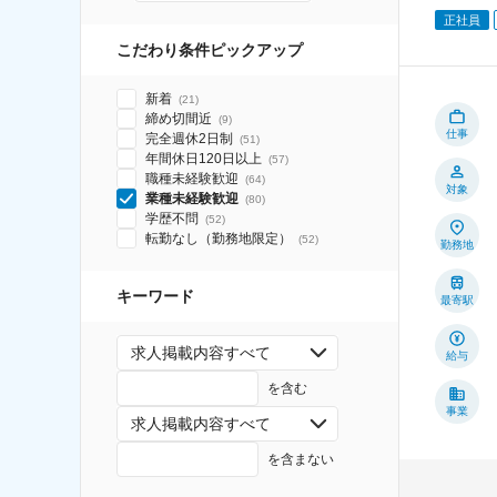
正社員
こだわり条件ピックアップ
新着
(
21
)
締め切間近
(
9
)
仕事
完全週休2日制
(
51
)
年間休日120日以上
(
57
)
職種未経験歓迎
(
64
)
対象
業種未経験歓迎
(
80
)
学歴不問
(
52
)
転勤なし（勤務地限定）
(
52
)
勤務地
キーワード
最寄駅
求人掲載内容すべて
給与
を含む
事業
求人掲載内容すべて
を含まない