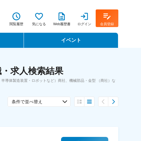
閲覧履歴
気になる
Web履歴書
ログイン
会員登録
イベント
転職イベント・転職セミナー
職・求人検索結果
転職フェア
半導体製造装置・ロボットなど）商社、機械部品・金型 （商社）な
転職セミナー動画
条件で並べ替え