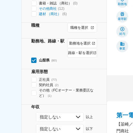
書籍・雑誌 （商社）
(
0
)
勤務地
その他商社
(
12
)
建材 （商社）
(
6
)
最寄駅
職種
職種を選択
給与
勤務地、路線・駅
勤務地を選択
事業
路線・駅を選択
山梨県
(
80
)
雇用形態
正社員
(
77
)
契約社員
(
2
)
その他（FCオーナー・業務委託な
ど）
(
1
)
年収
第一
指定しない
以上
【韮崎／
指定しない
以下
門商社