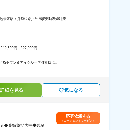
最寄駅：身延線線／常長駅受動喫煙対策...
00円～307,000円...
するセブン＆アイグループ各社様に...
詳細を見る
気になる
応募依頼する
（エージェントサービス）
る◆業績急拡大中◆残業