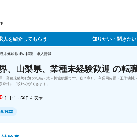
中
求人を紹介してもらう
知りたい・聞きたい
ントサービス
転職ノウハウ
種未経験歓迎の転職・求人情報
界、山梨県、業種未経験歓迎 の転
サービス
データで見る転職
県、業種未経験歓迎の転職・求人検索結果です。総合商社、産業用装置（工作機械・
ーエージェントサービス
コラム・インタビュー
索条件にて絞込みができます。
0
件中
1～50
件
を表示
転職Q&A
(
22
)
募集中