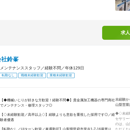
求人
会社鈴峯
メンテナンススタッフ／経験不問／年休129日
転勤なし
職種未経験歓迎
業種未経験歓迎
未経験か
【◆機械いじりが好きな方歓迎！経験不問◆】貴金属加工機器の専門商社
山梨営業
でメンテナンス・修理スタッフ◎
◆◇未経
【◇未経験歓迎／高卒以上◇】経験よりも意欲を重視した採用です◎／経
セサリー
験者優遇
のは、山
【転勤なし／UIターン歓迎／車通勤可】山梨県甲府市里吉1-7-16最寄り
ただくた