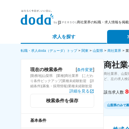
商社業界の転職・求人情報を掲載
求人を探す
詳細条件から探す
エージェ
転職・求人doda（デューダ）トップ
関東
山梨県
商社業界
業
商社業
新着求人から探す
スカウト
[
]
現在の検索条件
条件変更
商社業界、山梨
[勤務地]山梨県 [業種]商社業界 [こだわ
求人特集から探す
パートナ
ど、左の求人検
り条件ピックアップ]業種未経験歓迎 [詳
細条件](募集・採用情報)業種未経験歓迎
8
詳細を見る
該当求人数
検索条件を保存
山梨県のみで
基本条件