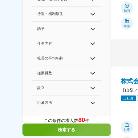
給与
待遇・福利厚生
事業
語学
仕事内容
社員の平均年齢
従業員数
株式
設立
【山梨／
正社員
応募方法
80
この条件の求人数
件
検索する
仕事