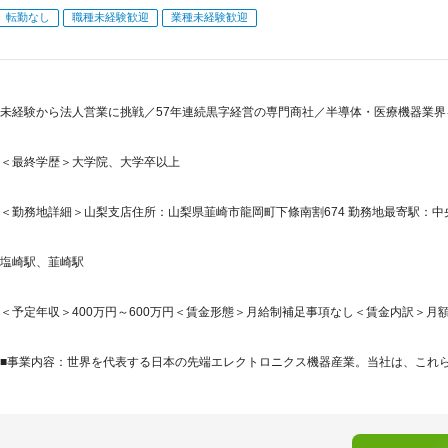
転勤なし
職種未経験歓迎
業種未経験歓迎
未経験から法人営業に挑戦／57年連続黒字経営の専門商社／半導体・医療機器業
＜最終学歴＞大学院、大学卒以上
＜勤務地詳細＞山梨支店住所：山梨県韮崎市龍岡町下條南割674 勤務地最寄駅：中央
塩崎駅、韮崎駅
＜予定年収＞400万円～600万円＜賃金形態＞月給制補足事項なし＜賃金内訳＞月額（基本
■事業内容：世界を代表する日本の先端エレクトロニクス機器産業。当社は、これらの