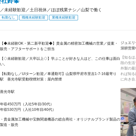
会社鈴峯
／未経験歓迎／土日祝休／ほぼ残業ナシ／山梨で働く
転勤なし
職種未経験歓迎
業種未経験歓迎
ジュエリ
【◆未経験OK・第二新卒歓迎◆】貴金属の精密加工機械の営業／提案・
深耕営業
販売・アフターサポートをご担当
【知るほ
【◇未経験歓迎／大卒以上◇】学ぶことが好きな人ほど、この仕事は面白
段の生活
い。
外製の最
【転勤なし／UIターン歓迎／車通勤可】山梨県甲府市里吉1-7-16最寄り
れば知る
駅 善光寺駅受動喫煙対策：屋内禁煙
に向き合..
善光寺駅
年収450万円（入社5年目/30代）
年収530万円（入社10年目/40代）
・貴金属加工機械や宝飾関連機器の総合商社・オリジナルブランド製品の
製造・販売