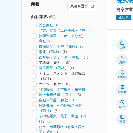
株式
業種
業種を選択
提案営業
商社業界
(
80
)
正社員
総合商社
(
1
)
産業用装置（工作機械・半導
体製造装置・ロボットなど）
商社
(
9
)
機械部品・金型 （商社）
(
5
)
仕事
家電 （商社）
(
1
)
複写機・プリンタ （商社）
(
1
)
半導体 （商社）
(
0
)
対象
電子部品 （商社）
(
4
)
アミューズメント・遊戯機器
勤務地
（商社）
(
0
)
ゲーム （商社）
(
0
)
計測機器・光学機器・精密機
最寄駅
器・分析機器 （商社）
(
3
)
自動車部品 （商社）
(
1
)
建設機械・その他輸送機器
給与
（商社）
(
8
)
その他電気・電子・機械 （商
社）
(
5
)
事業
化学・医薬原料（有機・高分
子） 商社
(
1
)