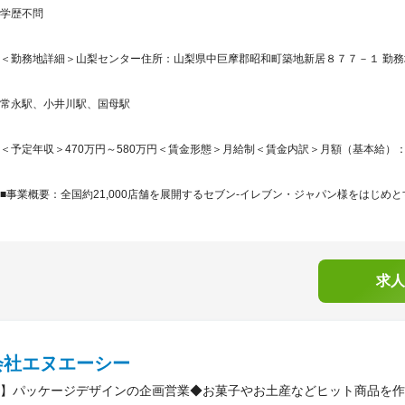
学歴不問
＜勤務地詳細＞山梨センター住所：山梨県中巨摩郡昭和町築地新居８７７－１ 勤務地
常永駅、小井川駅、国母駅
＜予定年収＞470万円～580万円＜賃金形態＞月給制＜賃金内訳＞月額（基本給）：249,5
■事業概要：全国約21,000店舗を展開するセブン-イレブン・ジャパン様をはじめと
求人
会社エヌエーシー
】パッケージデザインの企画営業◆お菓子やお土産などヒット商品を作