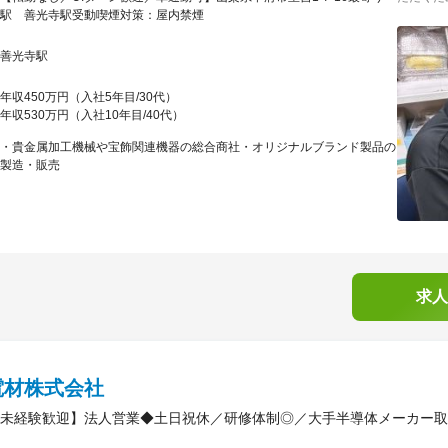
駅 善光寺駅受動喫煙対策：屋内禁煙
善光寺駅
年収450万円（入社5年目/30代）
年収530万円（入社10年目/40代）
・貴金属加工機械や宝飾関連機器の総合商社・オリジナルブランド製品の
製造・販売
求人
電材株式会社
未経験歓迎】法人営業◆土日祝休／研修体制◎／大手半導体メーカー取