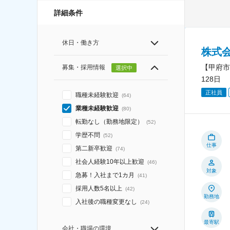
詳細条件
休日・働き方
株式
【甲府市
募集・採用情報
選択中
128日
正社員
職種未経験歓迎
(
64
)
業種未経験歓迎
(
80
)
転勤なし（勤務地限定）
(
52
)
学歴不問
(
52
)
仕事
第二新卒歓迎
(
74
)
社会人経験10年以上歓迎
(
46
)
対象
急募！入社まで1カ月
(
41
)
採用人数5名以上
(
42
)
勤務地
入社後の職種変更なし
(
24
)
最寄駅
会社・職場の環境