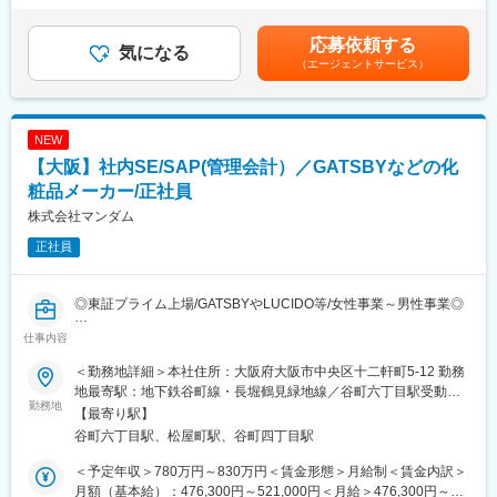
ションスキルも磨くことができます。
お客様に安心してご使用いただける製品を供給し続けるための品
は追加支給＜月額＞495,333円～1,181,958円（12分割）（一律手
・年に１回研究員が半年かけて準備する一大イベント、アイデア
質管理体制の仕組みの再構築に向けて、社内外の関係者を巻き込
当を含む）＜昇給有無＞有＜残業手当＞有＜給与補足＞※オファー
応募依頼する
コンテストがあります。自分で研究開発した製品について発表
気になる
んだ業務変革を一緒に推進していただきたいと考えています。
年収は経験スキルを鑑みたうえで決定するため金額が上下する可
（エージェントサービス）
し、実際に魅力的なものであれば商品化する可能性も！
能性があります。■昇給：年1回■賞与：決算賞与のみ※決算賞与は
→上記の機会で自身の製品が商品化されると昇格昇給にダイレク
■同社について：
個人と会社の業績により変動あり賃金はあくまでも目安の金額で
トに繋がります。
小林製薬グループは「“あったらいいな”をカタチにする」をブラン
あり、選考を通じて上下する可能性があります。月給(月額)は固定
ドスローガンに掲げ、お客さまの生活・健康上のお困りごとを解
手当を含めた表記です。
NEW
■当社の魅力：
決し、快適な暮らしに貢献することを使命に事業展開していま
【大阪】社内SE/SAP(管理会計）／GATSBYなどの化
◇風通しの良さ
す。
社内にはアナログ・Web両方の意見箱があり、年次や役職に関係
粧品メーカー/正社員
なく改善提案を発信できる風土があります。製造工程の大幅な効
・数字で見る小林製薬
株式会社マンダム
率化から働きやすさ向上まで、社員の声が実際の制度や運営改善
https://www.kobayashi.co.jp/recruitment/company/number.html
正社員
につながっています。
・福利厚生制度
「まずやってみる」を大切にしており、若手でも新しい業務や改
https://www.kobayashi.co.jp/recruitment/environment/index.html
善プロジェクトに挑戦できるため、日々の仕事を通じて着実にス
◎東証プライム上場/GATSBYやLUCIDO等/女性事業～男性事業◎
キルアップできる環境です。
変更の範囲：会社の定める業務
◇社長との1on1
仕事内容
■採用背景：
定期的に社長との個別面談を実施しており、業務課題だけでな
・現在、海外も合わせたマンダムグループの基幹システムとして
く、将来のキャリアや身につけたいスキル、挑戦したい業務につ
＜勤務地詳細＞本社住所：大阪府大阪市中央区十二軒町5-12 勤務
SAP ERP6.0を採用しており、日本4社インドネシア製販会社・タ
いて直接相談できます。
地最寄駅：地下鉄谷町線・長堀鶴見緑地線／谷町六丁目駅受動喫
イ販社へ導入済みで日本側からサポート中。
勤務地
「言われたことをこなす」のではなく、自身の意思でキャリアを
煙対策：屋内全面禁煙変更の範囲：会社の定める事業所
【最寄り駅】
・改善テーマも多数あり、販売管理を汎用機からSAPへ移管、将
切り拓いていける点が大きな魅力です。
谷町六丁目駅、松屋町駅、谷町四丁目駅
来的なS/4 HANAアップグレード等。社内SEとして、マンダムグ
◇成長を続ける企業
ループの基幹システムプロジェクトを推進頂ける方を募集してお
当社グループ売上高は約470億円、従業員数は約1,450名規模へ成
＜予定年収＞780万円～830万円＜賃金形態＞月給制＜賃金内訳＞
ります。
長しています。近年も国内外で積極的な設備投資を続けており、
月額（基本給）：476,300円～521,000円＜月給＞476,300円～