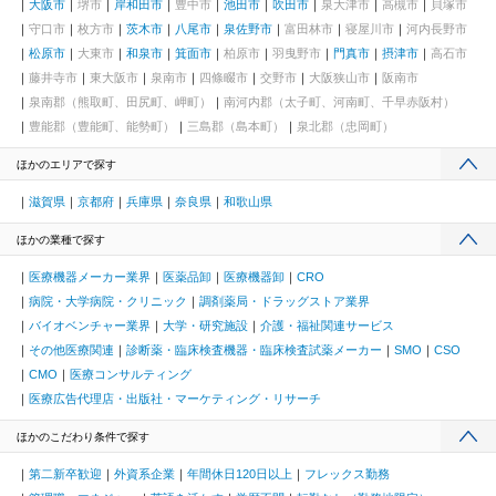
大阪市
堺市
岸和田市
豊中市
池田市
吹田市
泉大津市
高槻市
貝塚市
守口市
枚方市
茨木市
八尾市
泉佐野市
富田林市
寝屋川市
河内長野市
松原市
大東市
和泉市
箕面市
柏原市
羽曳野市
門真市
摂津市
高石市
藤井寺市
東大阪市
泉南市
四條畷市
交野市
大阪狭山市
阪南市
泉南郡（熊取町、田尻町、岬町）
南河内郡（太子町、河南町、千早赤阪村）
豊能郡（豊能町、能勢町）
三島郡（島本町）
泉北郡（忠岡町）
ほかのエリアで探す
滋賀県
京都府
兵庫県
奈良県
和歌山県
ほかの業種で探す
医療機器メーカー業界
医薬品卸
医療機器卸
CRO
病院・大学病院・クリニック
調剤薬局・ドラッグストア業界
バイオベンチャー業界
大学・研究施設
介護・福祉関連サービス
その他医療関連
診断薬・臨床検査機器・臨床検査試薬メーカー
SMO
CSO
CMO
医療コンサルティング
医療広告代理店・出版社・マーケティング・リサーチ
ほかのこだわり条件で探す
第二新卒歓迎
外資系企業
年間休日120日以上
フレックス勤務