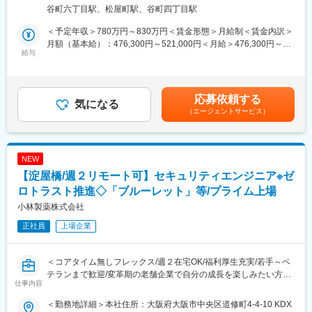
・改善テーマも多数あり、販売管理を汎用機からSAPへ移管、将
・モニタリング体制の構築と運用
谷町六丁目駅、松屋町駅、谷町四丁目駅
来的なS/4 HANAアップグレード等。社内SEとして、マンダムグ
・経営企画部門との連携による戦略・計画への効果的なリスクマ
ループの基幹システムプロジェクトを推進頂ける方を募集してお
ネジメントの組込みとガバナンス強化
＜予定年収＞780万円～830万円＜賃金形態＞月給制＜賃金内訳＞
ります。
月額（基本給）：476,300円～521,000円＜月給＞476,300円～
給与
■当社の特徴：
521,000円＜昇給有無＞有＜残業手当＞有＜給与補足＞■昇給：年
■業務内容：SAP ERPシステム（FI／CO）に関わる以下業務
・カジュアルウェアを認める「オールウェイズカジュアルウェ
1回（4月）■賞与：年2回（6月・12月）※上記年収は税込み、諸手
・パラメータ実装、設計、テスト
ア」
当込みとなります。※年収はスキル、ご経験により決定いたします
・ベンダーマネジメント
・数年に渡り何度でも介護休暇が取得できる「介護休業」、積極
賃金はあくまでも目安の金額であり、選考を通じて上下する可能
応募依頼する
・要件定義（業務／システムとユーザー要望のFit2Standard）
気になる
的な「育休・育児勤務制度」の取得促進、フルフレックスタイム
性があります。月給(月額)は固定手当を含めた表記です。
（エージェントサービス）
・維持メンテナンスとユーザー教育
制、在宅勤務制度など、様々な制度を取り入れています。
・社会環境変化に応じたグローバルテンプレートの維持メンテナ
ンス
■当社の製品（一部抜粋）：
・コンセプトにFitしたアドオン設計、テスト
<GATSBY/ギャッツビー>
NEW
1978年発売以来、いつの時代も常に「旬のかっこよさ」を提案
【淀屋橋/週２リモート可】セキュリティエンジニア※ゼ
就業場所の変更の範囲：会社の拠点がある国内外全ての定められ
し、男性のトータルグルーミング研究に根ざした確かな品質で、
た場所（テレワークを行う場所を含む））
ロトラスト推進◇「ブルーレット」等/プライム上場
高い認知と信頼感を確立してきたメンズコスメブランド。
業務内容の変更の範囲：会社の定める全ての業務への変更の可能
<Bifesta/ビフェスタ>
小林製薬株式会社
性あり
素肌から輝きたい女性に、キレイを楽しむクレンジングシーンを
正社員
上場企業
提案するブランドとして2011年に誕生。現在では、日本だけでは
■求める役割と今後の展望：
なく、アジア各国で支持されています。
・国内外の各種中小テーマのSAP側コンサル兼プロジェクトリー
＜コアタイム無しフレックス/週２在宅OK/福利厚生充実/若手～ベ
ダー
変更の範囲：会社の定める業務
テランまで歓迎/変革期の老舗企業で自分の成長を楽しみたい方
・国内外の大テーマSAP側のプロジェクトマネージャー
仕事内容
へ！＞
■充実した研修制度：
＜勤務地詳細＞本社住所：大阪府大阪市中央区道修町4-4-10 KDX
当社では2024年に、情報セキュリティに関するアセスメントを実