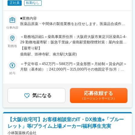
正社員
転勤なし
務をお任せしていきます。
※実際に現在在籍しているメンバーの中にも、薬事業務未経験から
スタートし活躍している社員が在籍しています。
■業務内容
医薬品原薬・中間体の製造業務をお任せします。医薬品合成作業
＜入社後＞
仕事内容
に欠かせない、反応・抽出・濃縮・晶析・ろ過・乾燥が主な操作
まずは先輩社員と一緒に業務を進めながら、
です。
＜勤務地詳細1＞柴島事業所住所：大阪府大阪市東淀川区柴島1-4-
・医薬品情報の調査方法
○製造業務例
29 勤務地最寄駅：阪急千里線／柴島駅受動喫煙対策：屋内全面禁
・資材作成の進め方
製造前に処方の読み合わせー製造準備(原材料入出庫-設備洗浄-
勤務地
煙＜勤務地詳細2＞本社（2020/6移転）住所：大阪府 大阪市住之
・各種ガイドラインや規約の理解
【最寄り駅】
書類作成)ー製造作業(設備起動-原料仕込み-反応・・・乾燥-試験依
江区南港北一丁目19番40号勤務地最寄駅：Osaka Metro中央線／
・社内外との調整業務
柴島駅、崇禅寺駅、南方駅(大阪府)
頼)ー片付け(原材料入出庫-設備洗浄-書類作成)
コスモスクエア駅受動喫煙対策：屋内全面禁煙変更の範囲：会社
などを学んでいただきます。
○製造スケール
の定める事業所
＜予定年収＞452万円～588万円＜賃金形態＞月給制＜賃金内訳＞
本社研究所は10～20 L (ガラス器具での小スケール製造)、柴島
月額（基本給）：242,000円～315,000円その他固定手当/月：
＜入社半年後の目安＞
事業所は左記に加えて50～1000 L（中スケール製造） ※より大
給与
5,000円～6,500円＜月給＞247,000円～321,500円＜昇給有無＞有
完全な独り立ちではなく、日常業務を主体的に進められる状態を
きなスケールの製造および商用生産は、子会社である浜理PFSTが
＜残業手当＞有＜給与補足＞想定年収は、平均残業時間15H/月の
目標としています。
担っており、研究部門/製造部門として連携を取りながら業務を進
残業代が含まれています■昇給：過去実績1.0％～5.4％■賞与：年2
将来的にはMR教育の企画・運営まで担当いただくことを期待して
めます。
回 ※昨年度実績 年5.0ヶ月/年■年収例：あくまでも一例で
います。
応募依頼する
○業務例
気になる
す。 年収500万円／30歳賃金はあくまでも目安の金額であり、
（エージェントサービス）
1日目：「反応」反応釜へ原料(40 kg)と有機溶剤(200 L)を投
選考を通じて上下する可能性があります。月給(月額)は固定手当を
■キャリアパス
入、撹拌しながら反応 2日目：「抽出」反応液へ水溶液を添加し
含めた表記です。
学術領域の専門性を高めるだけでなく、薬事、PMS、市販後安全
て、抽出/水洗 3日目：「濃縮」減圧濃縮 4日目：「晶析 単離/
管理（PV）、臨床開発などへのキャリア拡大も可能です。
精製」貧溶媒添加や温度調整により晶析後、ろ過 5日目：「乾
【大阪/在宅可】お客様相談室のIT・DX推進※「ブルー
燥」減圧乾燥
■組織構成
レット」等/プライム上場メーカー/福利厚生充実
○品目と期間
薬事部（計4名）
1品目の製造期間は約1～3か月程度、製造工程は3～10工程で
小林製薬株式会社
・部長