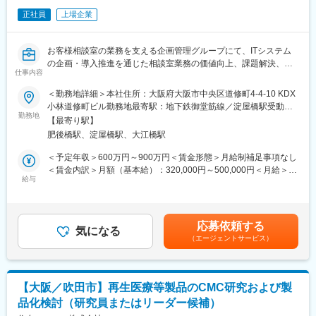
す。受注状況や品目により工程毎の日数は異なりますが、1工程を
・薬事課長
正社員
上場企業
1週間かけて進めるペースが多いです。対応する業務は日々異なる
・薬事メンバー
ため、多様な経験が積めます。
・学術課長
部署内外で連携を取りながら知識習得できる環境で、相談しやす
お客様相談室の業務を支える企画管理グループにて、ITシステム
■組織構成
い雰囲気があります。
の企画・導入推進を通じた相談室業務の価値向上、課題解決、属
部長1名、柴島事業所9名、本社研究所6名の計16名で構成されて
仕事内容
人化の解消を担うポジションです。
います。気さくな方ばかりで相談も気兼ねなく行えます。
■主力商品
コンタクトセンターの現場部門とITベンダーの間に立ち、双方の
＜勤務地詳細＞本社住所：大阪府大阪市中央区道修町4-4-10 KDX
長期的なキャリア形成を目指す方に最適な職場です。
BNCT（ホウ素中性子捕捉療法）用医薬品
要件を翻訳・調整しながらプロジェクトを推進する役割を期待し
小林道修町ビル勤務地最寄駅：地下鉄御堂筋線／淀屋橋駅受動喫
＊OJT制度があり、先輩社員がしっかりサポートいたします。
ます。
勤務地
煙対策：屋内全面禁煙変更の範囲：会社の定める事業所（リモー
＊意見を反映しやすく、自身の創意工夫を実現しやすい環境で
【最寄り駅】
■働き方
トワーク含む）
す。
肥後橋駅、淀屋橋駅、大江橋駅
・リモートワーク可能：
■具体的な業務内容
＊社長含め、役職名に関わらず“さん”付けで呼び合います。
月勤務日の約2/5程度まで在宅勤務可能です。上司もリモートワー
・相談室全体のIT化・DX化戦略の立案と推進
＜予定年収＞600万円～900万円＜賃金形態＞月給制補足事項なし
＊従業員満足度調査では、「有給休暇取得のしやすさ」が毎年1
クを活用しており、オンラインで相談しやすい体制があります。
・複数のシステム関連プロジェクト（Salesforce等）への参画と
＜賃金内訳＞月額（基本給）：320,000円～500,000円＜月給＞
位。
※入社直後は業務習得やメンバーとの関係構築のため、出社を中心
全体取りまとめ
給与
320,000円～500,000円＜昇給有無＞有＜残業手当＞有＜給与補足
＊離職率が低く、定年まで勤務する方が多いです。
に勤務いただく予定です。また、チームメンバーは基本的に出社
・属人化された業務の洗い出し、マニュアル化、業務フロー改善
＞※経験・能力を考慮の上、決定します。■昇給：年1回（3月）■
しているため、分からないことがあれば気軽に相談できる環境で
・AI導入検討における概念実証、要件定義、学習データ作成のデ
賞与：年2回（4月・9月）※年間標準支給：基本給×6.25ヶ月※年収
■働き方
す。
ィレクション
設定条件（モデルケース）下限：単身者／賃貸住宅居住上限：既
基本は平日日勤ですが、製造品目によっては稀にピンポイントで
応募依頼する
・現場部門の要望ヒアリングと、ITベンダーへの要件伝達・折衝
気になる
婚者世帯主(配偶者と配偶者以外2名扶養)／持ち家居住 賃金はあ
二交代勤務が発生し、頻度としては、2～3か月に1回程度です。
（エージェントサービス）
変更の範囲：会社の定める業務
（翻訳業務）
くまでも目安の金額であり、選考を通じて上下する可能性があり
製造計画は、定時に業務が終了するように立案しますが、製造品
・セキュリティ及びシステムの運用管理
ます。月給(月額)は固定手当を含めた表記です。
目による操作の区切りなどから残業は発生し、平均すると月15時
★将来的には、現担当者からシステム基盤を引き継ぎ、相談室DX
間程です。万が一、休日出勤が発生した場合は代休を取得できる
を牽引する人材へと成長していただくことを期待しています。
体制を整えており、メリハリをつけて働ける環境です。
【大阪／吹田市】再生医療等製品のCMC研究および製
品化検討（研究員またはリーダー候補）
■組織体制
変更の範囲：会社の定める業務