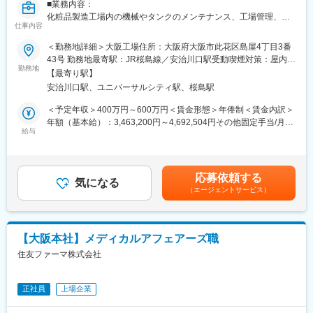
■業務内容：
大手製薬会社等と多数の取引があり業績は右肩上がり。腰を据
化粧品製造工場内の機械やタンクのメンテナンス、工場管理、排
えて長く働けます。
仕事内容
水処理管理、空調管理等々が業務になります。
・風通しの良い社風
当社は化粧品OEM（＝他社ブランドの製品を製造する）であるた
＜勤務地詳細＞大阪工場住所：大阪府大阪市此花区島屋4丁目3番
＊意見を反映しやすく、自身の創意工夫を実現しやすい環境で
め、日々非常に多くの製品を製造しています。そのため、ライン
43号 勤務地最寄駅：JR桜島線／安治川口駅受動喫煙対策：屋内全
す。
の仕様変更の検討や、膨大な生産を効率よく進めるための製造自
勤務地
面禁煙変更の範囲：会社の定める事業所
＊社長含め、役職名に関わらず“さん”付けで呼び合います。
【最寄り駅】
動化・機械化を日々行っています。
＊離職率が低く、定年まで勤務する方が多いです。
安治川口駅、ユニバーサルシティ駅、桜島駅
・明確な評価制度
■当社の魅力：
＜予定年収＞400万円～600万円＜賃金形態＞年俸制＜賃金内訳＞
年功序列ではなく、ご本人の努力が評価に反映されます。入社
◇風通しの良さ
年額（基本給）：3,463,200円～4,692,504円その他固定手当/月：
後1年間は「仮格付け期間」となります。期間終了後、能力や成果
社内にはアナログ・Web両方の意見箱があり、年次や役職に関係
給与
45,000円＜月額＞333,601円～500,334円（12分割）（一律手当
に応じて等級アップ（昇給・昇格）のチャンスがあります。※過去
なく改善提案を発信できる風土があります。製造工程の大幅な効
を含む）＜昇給有無＞有＜残業手当＞有＜給与補足＞■昇給：年1
に仮格付け期間終了後に等級が下がった事例はありません。
率化から働きやすさ向上まで、社員の声が実際の制度や運営改善
回 ■賞与：業績・査定により決算賞与有（期を1年在籍して支
・数年以内の株式上場を目指しています。
につながっています。
給）年収500万：基本給336,150円、住宅手当45,000円、超過勤務
応募依頼する
「まずやってみる」を大切にしており、若手でも新しい業務や改
気になる
手当35,767円（みなし時間12.25時間分）これまでのご経験を考
■同社の特徴：
（エージェントサービス）
善プロジェクトに挑戦できるため、日々の仕事を通じて着実にス
慮して決定させていただきます。みなし時間を超過した分は別途
1948年の設立以来、合成化学を中核技術として、医薬品原薬・中
キルアップできる環境です。
残業代として支給賃金はあくまでも目安の金額であり、選考を通
間体、健康食品、化粧品の有効成分の製造・販売を行っていま
◇社長との1on1
じて上下する可能性があります。月給(月額)は固定手当を含めた表
す。特に、アミノ酸・ペプチド合成の最先端を走っており、世界
定期的に社長との個別面談を実施しており、業務課題だけでな
記です。
が待つ『医薬品の有効成分＝原薬』を有機合成技術でカタチにし
【大阪本社】メディカルアフェアーズ職
く、将来のキャリアや身につけたいスキル、挑戦したい業務につ
ています。フロー合成等の先端技術を駆使し、医薬品開発のあら
住友ファーマ株式会社
いて直接相談できます。
ゆるステージを一貫して対応できるサービス力が持ち味です。武
「言われたことをこなす」のではなく、自身の意思でキャリアを
田薬品工業や第一三共・味の素・アステラス製薬・日本新薬など
切り拓いていける点が大きな魅力です。
大手企業様と取引を行っており、顧客基盤は安定しています。
正社員
上場企業
◇成長を続ける企業
当社グループ売上高は約470億円、従業員数は約1,450名規模へ成
変更の範囲：会社の定める業務