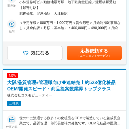
通信教育、新入社員研修、階層別研修、専門別教育、公募制研
小林道修町ビル勤務地最寄駅：地下鉄御堂筋線／淀屋橋駅受動喫
施し、2025年から2027年までの情報セキュリティ戦略を定めてお
勤務地
修 など
煙対策：屋内全面禁煙変更の範囲：会社の定める事業所（リモー
【最寄り駅】
ります。
トワーク含む）
肥後橋駅、淀屋橋駅、大江橋駅
当該情報セキュリティ戦略の中の大きな方針として、「ガバナン
■当社の特徴：
ス向上」と「ゼロトラストアーキテクチャを用いた社内環境の構
・男性化粧品のカテゴリーキャプテンとして、2027年創業100周
＜予定年収＞800万円～1,000万円＜賃金形態＞月給制補足事項な
築」を定めており、
年
し＜賃金内訳＞月額（基本給）：400,000円～490,000円＜月給＞
今回は、このゼロトラスト化を推進するメンバーとしてご活躍い
給与
・カジュアルウェアを認める「オールウェイズカジュアルウェ
400,000円～490,000円＜昇給有無＞有＜残業手当＞有＜給与補足
ただける方を募集します。
ア」
＞※経験・能力を考慮の上、決定します。■昇給：年1回（3月）■
・数年に渡り何度でも介護休暇が取得できる「介護休業」、積極
賞与：年2回（4月・9月）※年間標準支給：基本給×6.25ヶ月※年収
ご経験・スキルに応じて、以下の業務をお任せします。
的な「育休・育児勤務制度」の取得促進、フルフレックスタイム
設定条件（モデルケース）下限：単身者／賃貸住宅居住上限：既
応募依頼する
・社内システム環境向けにゼロトラスト思想に基づいたアーキテ
気になる
制、在宅勤務制度など、様々な制度を取り入れています。
婚者世帯主(配偶者と配偶者以外2名扶養)／持ち家居住 賃金はあ
（エージェントサービス）
クチャ、技術を選定すること
くまでも目安の金額であり、選考を通じて上下する可能性があり
・全社の情報セキュリティマネジメントに関わる社内体制・業務
■当社の製品（一部抜粋）：
ます。月給(月額)は固定手当を含めた表記です。
プロセスの整備
<GATSBY/ギャッツビー>
・セキュリティ関連ソフトの導入、運用
1978年発売以来、いつの時代も常に「旬のかっこよさ」を提案
NEW
・セキュリティインシデントの対応、管理
し、男性のトータルグルーミング研究に根ざした確かな品質で、
大阪/品質管理※管理職向け◆連結売上約523億化粧品
・ドキュメント作成: 社内規定、ガイドライン、設計書、手順書、
高い認知と信頼感を確立してきたメンズコスメブランド。
運用マニュアルなどのドキュメント作成
OEM/開発スピード・商品提案数業界トップクラス
<Bifesta/ビフェスタ>
・社内導入予定SaaS、社内開発システムのセキュリティ監査
素肌から輝きたい女性に、キレイを楽しむクレンジングシーンを
株式会社コスモビューティー
・社内セキュリティ教育、促進に向けた各施策立案、セキュリテ
提案するブランドとして2011年に誕生。現在では、日本だけでは
正社員
ィ訓練実施
なく、アジア各国で支持されています
入社後は、OJTを中心に、スキルアップをサポートする体制が整
変更の範囲：会社の定める業務
世の中に流通する数多くの化粧品をOEMで製造している急成長企
っており、
業にて、品質管理 部門長候補の募集です。OEM化粧品や医薬部
チームワークを重視し、協力し合って業務を進めています。
仕事内容
外品、洗剤などの化成品製造工場における下記の品質管理業務に