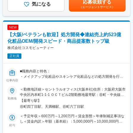
応募依頼する
■同社の特徴
※各種プロジェクトが表す意味は、SDCAすべきQMSの仕組みや文
気になる
は固定手当を含めた表記です。
1948年の設立以来、合成化学を中核技術として、医薬品原薬・中
（エージェントサービス）
書等のカイゼンのためのPDCA活動（個人～小集団活動レベル）
間体、健康食品、化粧品の有効成分の製造・販売を行っていま
す。特に、アミノ酸・ペプチド合成の最先端を走っており、世界
■具体的には：
が待つ『医薬品の有効成分＝原薬』を有機合成技術でカタチにし
漢方・西洋薬・食品・ビューティケア・オーラルケアにおける
NEW
ています。フロー合成等の先端技術を駆使し、医薬品開発のあら
・製品設計関連の会議体への出席
【大阪/ベテランも歓迎】処方開発◆連結売上約523億
ゆるステージを一貫して対応できるサービス力が持ち味です。武
・製品設計、工程設計におけるリスクアセスメント
田薬品工業や第一三共・味の素・アステラス製薬・日本新薬など
・変更管理業務
化粧品OEM/開発スピード・商品提案数トップ級
大手企業様と取引を行っており、顧客基盤は安定しています。
・逸脱管理業務
株式会社コスモビューティー
・不具合対応
正社員
・お申し出対応
変更の範囲：会社の定める業務
・CAPA など
※当社では幅広く業務に携わっていただきます。（その分、一つ一
■職務内容と特色：
つの業務のウェイトはそこまで重くなく、広く浅く様々な業務領
・メイクアップ化粧品やスキンケア化粧品などの処方開発を行っ
域を横断いただきます）
仕事内容
ていただきます。研究テーマを元に、1週間～1ヶ月程度、製品化
※出張頻度は監査計画次第で変更しますが、平均年間に10回ほど
できるかどうか検討します。年間総試作品件数約9,000件を100名
です。出張期間は国内の場合は1泊～2泊、海外の場合は1週間程
＜勤務地詳細＞セントラルオフィス(大阪本社)住所：大阪府大阪市
で担当しているため、個人では年平均100～200の試作品を開発す
度です。
中央区内本町1-1-1 ＯＣＴビル2階勤務地最寄駅：谷町・中央線線
ることになります。開発スピードや商品提案数などは業界トップ
勤務地
／谷町四丁目駅受動喫煙対策：屋内全面禁煙変更の範囲：【変更
【最寄り駅】
クラスを誇り、競合他社より出荷率が高いことが特徴です。
■配属先：
の範囲：大阪府、兵庫県】
谷町四丁目駅、天満橋駅、谷町六丁目駅
・担当製品は上長から振り分けられるパターンと営業から「○○さ
配属予定のグループ10名（グループ長1名、メンバー9名）
んはシャンプーが得意なので依頼してみよう！」といった形で直
※うち9名は中途入社者
＜予定年収＞600万円～1,200万円＜賃金形態＞年俸制補足事項な
接指名で依頼が来るパターンの２つあります。また、当社では営
し＜賃金内訳＞年額（基本給）：5,000,000円～10,000,000円そ
業と研究員の距離が近く、営業に同行してお客様に製品説明をす
給与
■期待すること：
の他固定手当/月：45,000円固定残業手当/月：33,667円～303,625
ることもあります。そのため、研究スキルに加えてコミュニケー
入社後はご経験を活かせる分野からご活躍いただきます。
円（固定残業時間17時間0分/月）超過した時間外労働の残業手当