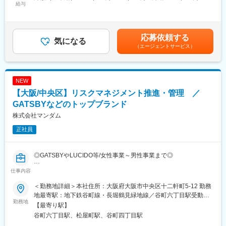
給与
2025年には最大規模となる神戸工場フロンティアが稼働開始。成
521,000円＜昇給有無＞有＜残業手当＞有＜給与補足＞■昇給：年
■業務内容：SAP ERPシステム（FI／CO）に関わる以下業務
長フェーズの企業だからこそ、経験や年齢に関係なく実力次第で
1回（4月）■賞与：年2回（6月・12月）※上記年収は税込み、諸手
・パラメータ実装、設計、テスト
成長・キャリアアップを目指せる環境があります。
当込みとなります。※年収はスキル、ご経験により決定いたします
・ベンダーマネジメント
賃金はあくまでも目安の金額であり、選考を通じて上下する可能
応募依頼する
・要件定義（業務／システムとユーザー要望のFit2Standard）
気になる
変更の範囲：会社の定める業務
性があります。月給(月額)は固定手当を含めた表記です。
（エージェントサービス）
・維持メンテナンスとユーザー教育
・社会環境変化に応じたグローバルテンプレートの維持メンテナ
ンス
・コンセプトにFitしたアドオン設計、テスト
NEW
【大阪/中央区】リスクマネジメント推進・管理 ／
就業場所の変更の範囲：会社の拠点がある国内外全ての定められ
た場所（テレワークを行う場所を含む））
GATSBYなどのトップブランド
業務内容の変更の範囲：会社の定める全ての業務への変更の可能
株式会社マンダム
性あり
正社員
■求める役割と今後の展望：
・国内外の各種中小テーマのSAP側コンサル兼プロジェクトリー
◎GATSBYやLUCIDO等/女性事業～男性事業まで◎
ダー
・国内外の大テーマSAP側のプロジェクトマネージャー
仕事内容
▼募集背景：
マンダムでは、グループ経営の推進にあたり企業価値最大化、ガ
■充実した研修制度：
＜勤務地詳細＞本社住所：大阪府大阪市中央区十二軒町5-12 勤務
バナンス体制の強化を重点課題と位置づけ、「リスクマネジメン
通信教育、新入社員研修、階層別研修、専門別教育、公募制研
地最寄駅：地下鉄谷町線・長堀鶴見緑地線／谷町六丁目駅受動喫
ト室」を新設しました。国内外グループを含む全社的リスクマネ
勤務地
修 など
煙対策：屋内全面禁煙変更の範囲：会社の定める事業所
【最寄り駅】
ジメント（ERM）の再設計と運用定着を加速するため、実務経験
谷町六丁目駅、松屋町駅、谷町四丁目駅
を活かし、裁量をもって推進できる方を募集します。
■当社の特徴：