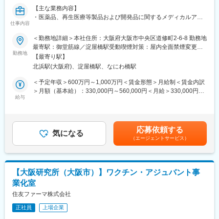
長しています。近年も国内外で積極的な設備投資を続けており、
【主な業務内容】
2025年には最大規模となる神戸工場フロンティアが稼働開始。成
・医薬品、再生医療等製品および開発品に関するメディカルアフ
長フェーズの企業だからこそ、経験や年齢に関係なく実力次第で
仕事内容
ェアーズ業務をお任せします。
成長・キャリアアップを目指せる環境があります。
＜勤務地詳細＞本社住所：大阪府大阪市中央区道修町2-6-8 勤務地
◇グローバルに広がる事業フィールド
【業務詳細】
最寄駅：御堂筋線／淀屋橋駅受動喫煙対策：屋内全面禁煙変更の
日本国内だけでなく、中国・ベトナムに生産拠点を展開してお
・医療現場との対話を通じたアンメットメディカルニーズの把握
勤務地
範囲：会社の定める事業所（リモートワーク含む）
り、アジア市場を中心にグローバルな事業を拡大しています。ベ
【最寄り駅】
・メディカルプランの立案および策定
トナムでは3工場、中国では2工場を運営しており、海外研究所も
北浜駅(大阪府)、淀屋橋駅、なにわ橋駅
・臨床研究・リアルワールドデータ研究等の企画・立案・推進
設置。国内外の生産・開発ネットワークを活かし、多様なニーズ
・新規エビデンス創出戦略の策定と実行
＜予定年収＞600万円～1,000万円＜賃金形態＞月給制＜賃金内訳
に対応できる体制を構築しています。
・対象疾患および製品の適正使用に関する学術活動、疾患啓発活
＞月額（基本給）：330,000円～560,000円＜月給＞330,000円～
また、国際化粧品展示会への出展など海外市場への取り組みも積
動
給与
560,000円＜昇給有無＞有＜残業手当＞無＜給与補足＞※詳細は経
極的に行っており、今後もさらなる成長が期待されます。国内に
・論文作成、学会発表および学術情報発信
験、専門性などを考慮し、当社規定により決定します。■昇給：年
いながらグローバル案件や海外拠点との連携に携わるチャンスが
・Key Thought Leader（KTL）との科学的ディスカッションを通
1回（7月）■賞与：年2回（7月・12月）賃金はあくまでも目安の
あり、視野を広げながら市場価値の高い経験を積める環境です。
じた関係構築
金額であり、選考を通じて上下する可能性があります。月給(月額)
応募依頼する
・国内外のメディカル、研究開発、事業部門とのクロスファンク
気になる
は固定手当を含めた表記です。
変更の範囲：会社の定める業務
（エージェントサービス）
ショナルな協働
・開発初期段階からのメディカルインサイト収集、開発戦略への
提言
【大阪研究所（大阪市）】ワクチン・アジュバント事
【仕事の魅力・キャリアパス】
業化室
・メディカルアフェアーズ部は、研究、開発、営業など多様なバ
ックグラウンドを持つメンバーで構成されています。
住友ファーマ株式会社
・各自の強みや専門性を尊重しながら市販品から開発品、再生医
正社員
上場企業
療等製品まで幅広いポートフォリオを担当し、医療ニーズの把握