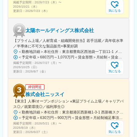
掲載予定期間：
切り拓いていける点が大きな魅力です。
2026/7/23（木）
〜
2026/10/21（水）
◇成長を続ける企業
気になる
更新日：
2026/7/23（木）
当社グループ売上高は約470億円、従業員数は約1,450名規模へ成
長しています。近年も国内外で積極的な設備投資を続けており、
2025年には最大規模となる神戸工場フロンティアが稼働開始。成
太陽ホールディングス株式会社
長フェーズの企業だからこそ、経験や年齢に関係なく実力次第で
成長・キャリアアップを目指せる環境があります。
【プライム上場／人材育成・組織開発担当】若手活躍／高年収水準
／半導体に不可欠な製品販売×事業好調
変更の範囲：会社の定める業務
＜勤務地詳細＞本社住所：東京都豊島区西池袋一丁目11-1 メトロポリタンプラザビル16F勤務地最寄駅：各線／池袋駅受動喫煙対策：屋内全面禁煙変更の範囲：会社の定める事業所（リモートワーク含む）
＜予定年収＞680万円～1,070万円＜賃金形態＞月給制＜賃金内訳＞月額（基本給）：335,000円～530,000円＜月給＞335,000円～530,000円＜昇給有無＞有＜残業手当＞有＜給与補足＞※年収概算には想定残業時間20時間分を含む・2025年度 全社平均残業時間：20時間・残業代全額支給（管理監督職については対象外)・賞与6か月分（2025年度実績）賃金はあくまでも目安の金額であり、選考を通じて上下する可能性があります。月給(月額)は固定手当を含めた表記です。
掲載予定期間：
2026/7/27（月）
〜
2026/10/25（日）
気になる
更新日：
2026/8/7（金）
締切間近
株式会社ニッスイ
【東京】人事/オープンポジション ※東証プライム上場／キャリアパ
ス◎／就業環境◎／福利厚生◎
＜勤務地詳細＞本社住所：東京都港区西新橋1-3-1 西新橋スクエア勤務地最寄駅：東京メトロ線／内幸町駅受動喫煙対策：屋内全面禁煙変更の範囲：会社の定める事業所（リモートワーク含む）
＜予定年収＞630万円～900万円＜賃金形態＞月給制補足事項なし＜賃金内訳＞月額（基本給）：330,000円～448,000円＜月給＞330,000円～448,000円＜昇給有無＞有＜残業手当＞有＜給与補足＞※給与詳細は、経験・経歴を考慮のうえ、決定します。■賞与：年2回（6月・12月）※2026年 度見込（ 6.0ヶ月）※時間外、法定外休日勤務をした場合は30%の割増手当支給法定休日勤務の場合は、35%の割増手当支給賃金はあくまでも目安の金額であり、選考を通じて上下する可能性があります。月給(月額)は固定手当を含めた表記です。
掲載予定期間：
2026/5/21（木）
〜
2026/8/19（水）
気になる
更新日：
2026/6/27（土）