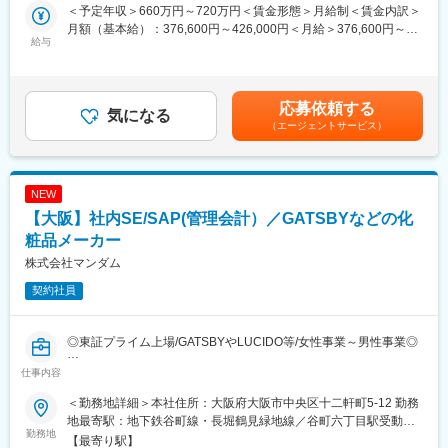
・男性化粧品のカテゴリーキャプテンとして、2027年創業100周
＜予定年収＞660万円～720万円＜賃金形態＞月給制＜賃金内訳＞
▼業務について：
年
月額（基本給）：376,600円～426,000円＜月給＞376,600円～
□ミッション
給与
・カジュアルウェアを認める「オールウェイズカジュアルウェ
426,000円＜昇給有無＞有＜残業手当＞有＜給与補足＞■昇給：年
グループ全体の重要リスクの可視化とモニタリングを実施し、各
ア」
1回（4月）■賞与：年2回（6月・12月）※上記年収は税込み、諸手
社・各部門におけるリスクマネジメントプロセスの定着を図ると
・数年に渡り何度でも介護休暇が取得できる「介護休業」、積極
当込みとなります。※年収はスキル、ご経験により決定いたします
ともに、レポーティング体制を確立する。
的な「育休・育児勤務制度」の取得促進、フルフレックスタイム
賃金はあくまでも目安の金額であり、選考を通じて上下する可能
応募依頼する
□業務内容
気になる
制、在宅勤務制度など、様々な制度を取り入れています。
性があります。月給(月額)は固定手当を含めた表記です。
（エージェントサービス）
・全社ERMの設計・導入
・リスクマネジメント委員会等の運営（重要リスクのモニタリン
■当社の製品（一部抜粋）：
グ・進捗管理、取締役会向け報告資料の作成、リスクマネジメン
<GATSBY/ギャッツビー>
ト教育の実施）
1978年発売以来、いつの時代も常に「旬のかっこよさ」を提案
NEW
・リスク管理の実行（各部門との協働でリスク特定・評価、リス
し、男性のトータルグルーミング研究に根ざした確かな品質で、
【大阪】社内SE/SAP(管理会計）／GATSBYなどの化
ク対応）
高い認知と信頼感を確立してきたメンズコスメブランド。
・内部統制推進
粧品メーカー
<Bifesta/ビフェスタ>
素肌から輝きたい女性に、キレイを楽しむクレンジングシーンを
株式会社マンダム
▼キャリアパス
提案するブランドとして2011年に誕生。現在では、日本だけでは
契約社員
管理職への登用や、経営企画・財務など他部門へのキャリア展開
なく、アジア各国で支持されています
が可能。新設組織のため、制度設計やチームビルディングにも関
与いただけます。
変更の範囲：会社の定める業務
◎東証プライム上場/GATSBYやLUCIDO等/女性事業～男性事業◎
▼組織構成：
仕事内容
■採用背景：
部門長（50代男性）、メンバー8名（30～50代男女）
・現在、海外も合わせたマンダムグループの基幹システムとして
＜勤務地詳細＞本社住所：大阪府大阪市中央区十二軒町5-12 勤務
SAP ERP6.0を採用しており、日本4社インドネシア製販会社・対
▼求める役割：
地最寄駅：地下鉄谷町線・長堀鶴見緑地線／谷町六丁目駅受動喫
販社へ導入済みで日本側からサポート中。
勤務地
・リスクマネジメント体制の構築とプロセス高度化
煙対策：屋内全面禁煙変更の範囲：会社の定める事業所
【最寄り駅】