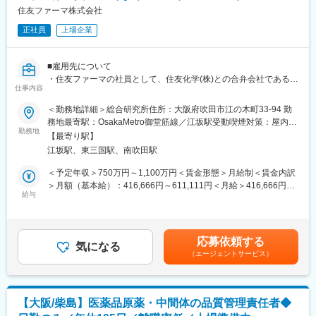
■入社後のキャリアパス
住友ファーマ株式会社
変更の範囲：会社の定める業務
・業務に必要な専門知識を磨いて頂くため、国内外の学会や研修
正社員
上場企業
に積極的に参加することを奨励しています。
・また海外子会社と協働して医薬品の研究開発を効率的に進め、
且つグローバルな視点で考動できる人材を育成するために、海外
■雇用先について
子会社への短期或いは長期派遣の機会もつくっています。
・住友ファーマの社員として、住友化学(株)との合弁会社であるS-
・これらに限らず、自ら挑戦する人には様々な成長の機会を提供
仕事内容
RACMO(株)に在籍出向していただきます。
しています。
・事業内容：再生・細胞医薬分野の製法開発、製造などの受託
＜勤務地詳細＞総合研究所住所：大阪府吹田市江の木町33-94 勤
・長期的なキャリアパスとしては、専門性をより高め個人の力で
（CDMO）
務地最寄駅：OsakaMetro御堂筋線／江坂駅受動喫煙対策：屋内全
成果を出すスペシャリスト人材、あるいは組織力を最大限に活か
勤務地
面禁煙変更の範囲：会社の定める事業所（リモートワーク含む）
して成果を出すマネジメント人材に分かれ、各人の資質や希望を
【最寄り駅】
■職務内容
踏まえて、上司と相談しながらキャリアパスを描いて頂く事が可
江坂駅、東三国駅、南吹田駅
・再生医療等製品（主に細胞加工製品）のCDMOであるS-
能です。
RACMO株式会社において、受託製造品の品質保証（QA）または
＜予定年収＞750万円～1,100万円＜賃金形態＞月給制＜賃金内訳
・製剤研究ユニットには他社で活躍後キャリア入社した社員も多
品質管理（QC）に関連する業務に従事していただきます。
＞月額（基本給）：416,666円～611,111円＜月給＞416,666円～
く、皆さんすぐに職場に馴染み、前職でのご経験を活かして活躍
・QAまたはQCに関連した社外顧客対応に携わっていただく可能
給与
611,111円＜昇給有無＞有＜残業手当＞無＜給与補足＞※詳細は経
されています。
性もあります。
験、専門性などを考慮し、当社規定により決定します。■昇給：年
入社後早期にマネジメント職に着任頂いた方もおり、能力次第で
1回（7月）■賞与：年2回（7月・12月）賃金はあくまでも目安の
様々な成長の機会を掴んでいただける可能性があります。
■この仕事の魅力、あるいは入社後のキャリアパス、職場の雰囲気
金額であり、選考を通じて上下する可能性があります。月給(月額)
応募依頼する
など
気になる
は固定手当を含めた表記です。
変更の範囲：会社の定める業務
（エージェントサービス）
・社会的な注目度が高いiPS細胞由来の細胞製品などの再生医療等
製品を世の中に供給することで、これまでの医薬品では治せなか
った患者さんに新たな治療の選択肢を提供できる点が魅力です。
【大阪/柴島】医薬品原薬・中間体の品質管理責任者◆
＜受動喫煙防止のための取り組み＞