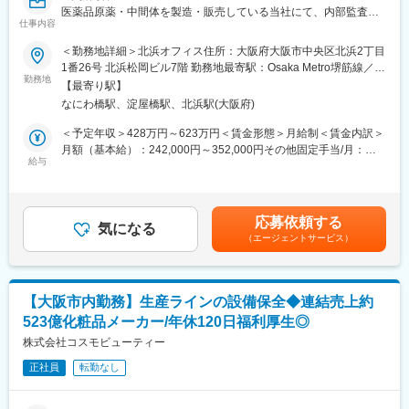
ラ」を擁しており、売り上げは年々拡大しています。
医薬品原薬・中間体を製造・販売している当社にて、内部監査ま
仕事内容
たは内部統制業務をお任せいたします。適性に合わせて、内部監
査または内部統制業務のいずれか、あるいは両方の実務を担当い
＜勤務地詳細＞北浜オフィス住所：大阪府大阪市中央区北浜2丁目
ただく予定です。入社後はOJTにて基礎を習得いただきます。ま
1番26号 北浜松岡ビル7階 勤務地最寄駅：Osaka Metro堺筋線／北
変更の範囲：会社の定める業務
た、業務時間内にセミナー受講やeラーニングにて学習いただけま
勤務地
浜駅受動喫煙対策：敷地内全面禁煙変更の範囲：会社の定める事
【最寄り駅】
す。
業所
なにわ橋駅、淀屋橋駅、北浜駅(大阪府)
■業務例：
＜予定年収＞428万円～623万円＜賃金形態＞月給制＜賃金内訳＞
＜内部監査業務＞
月額（基本給）：242,000円～352,000円その他固定手当/月：
・業務監査：各部署と連携し、各部門での業務改善を実施
給与
5,000円～6,500円＜月給＞247,000円～358,500円＜昇給有無＞有
・会計監査：監査法人との打合せ対応や、指摘事項のチェック
＜残業手当＞有＜給与補足＞想定年収は、平均残業時間5H/月の残
を経理部と協働で対応します。仕訳等の数字が理解出来れば問題
業代が含まれています■昇給：過去実績1.0～5.4％■賞与：年2回
なく対応いただけます。
※前年度実績 年5.0ヶ月分■年収例：あくまでも一例です。 年収
応募依頼する
・各事業所の内部監査・評価：大阪市内の工場での内部監査、
気になる
500万円／30歳賃金はあくまでも目安の金額であり、選考を通じ
（エージェントサービス）
米沢や千歳の子会社監査（年1回程度を想定）
て上下する可能性があります。月給(月額)は固定手当を含めた表記
＜内部統制業務＞
です。
・全社的統制、業務プロセス統制の整備・見直し
・J-SOX3点セットの作成・更新
【大阪市内勤務】生産ラインの設備保全◆連結売上約
523億化粧品メーカー/年休120日福利厚生◎
■配属先
内部監査室：3名（室長1名、メンバー2名）
株式会社コスモビューティー
皆さん優しい方々なので質問・相談しやすい環境です。
正社員
転勤なし
■魅力
・安定した事業基盤