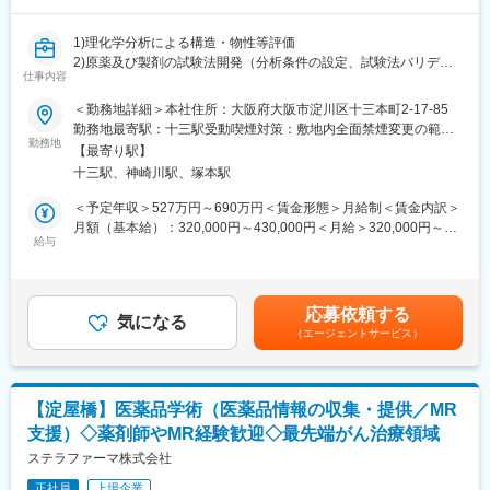
1)理化学分析による構造・物性等評価
2)原薬及び製剤の試験法開発（分析条件の設定、試験法バリデー
仕事内容
ション）
3)上記試験法によるサンプルの評価、安定性試験等
＜勤務地詳細＞本社住所：大阪府大阪市淀川区十三本町2-17-85
4)上記活動の各種資料作成（開発レポート、試験法、バリデーシ
勤務地最寄駅：十三駅受動喫煙対策：敷地内全面禁煙変更の範
ョン計画書・報告書、治験申請資料等）
勤務地
囲：会社の定める事業所
【最寄り駅】
5)上記活動に関連する関連部門（製造部門、営業等）との連携
十三駅、神崎川駅、塚本駅
6）その他上記付帯業務
＜予定年収＞527万円～690万円＜賃金形態＞月給制＜賃金内訳＞
■企業の特徴／魅力：
月額（基本給）：320,000円～430,000円＜月給＞320,000円～
当社は武田薬品工業株式会社のCMC研究部門からスピンアウトし
給与
430,000円＜昇給有無＞有＜残業手当＞有＜給与補足＞■賞与：年
た医薬品CMC研究開発受託会社で、国内最大手の新薬メーカー発
3回／7月、12月、3月（夏季賞与：前年12月1日～本年5月31日、
のCMCエキスパートです。フレキシブルな働き方が可能です。年
年末賞与：本年6月1日～本年11月30日）■昇給：年1回／3月賃金
間休日126日、フレックスタイム制、充実した福利厚生など、働
はあくまでも目安の金額であり、選考を通じて上下する可能性が
応募依頼する
きやすい環境が整っています。また、グローバルな顧客対応や試
気になる
あります。月給(月額)は固定手当を含めた表記です。
（エージェントサービス）
験プロジェクトへの参加を通じて、スキルアップとキャリアアッ
プが図れる魅力的なポジションです。
変更の範囲：会社の定める業務
【淀屋橋】医薬品学術（医薬品情報の収集・提供／MR
支援）◇薬剤師やMR経験歓迎◇最先端がん治療領域
ステラファーマ株式会社
正社員
上場企業