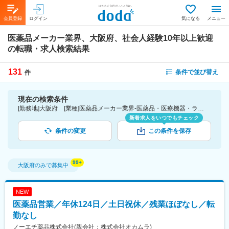
会員登録
ログイン
気になる
メニュー
医薬品メーカー業界、大阪府、社会人経験10年以上歓迎
の転職・求人検索結果
131
条件で並び替え
件
現在の検索条件
[勤務地]大阪府 [業種]医薬品メーカー業界-医薬品・医療機器・ライフサイエンス・医療系サービス [詳細条件](募集・採用情報)社会人経験10年以上歓迎
新着求人をいつでもチェック
条件の変更
この条件を保存
大阪府
のみで募集中
NEW
医薬品営業／年休124日／土日祝休／残業ほぼなし／転
勤なし
ノーエチ薬品株式会社(親会社：株式会社オカムラ)