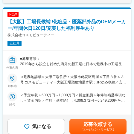
NEW
【大阪】工場長候補 /化粧品・医薬部外品のOEMメーカ
ー/年間休日120日/充実した福利厚生あり
株式会社コスモビューティー
正社員
■募集背景：
2019年から設立し始めた海外の新工場に日本で勤務中の工場長が
仕事内容
出張する必要があるため、補佐となる人物を募集しています。
＜勤務地詳細＞大阪工場住所：大阪市此花区島屋４丁目３番４３
■職務内容：
号 コスモビューティー大阪工場勤務地最寄駅：JRゆめ咲線／安治
OEM化粧品、医薬部外品、ヘアケア製品を中心に工場管理者とし
勤務地
川口駅受動喫煙対策：敷地内喫煙可能場所あり変更の範囲：会社
て、以下の統括業務を担当します。マネジメントだけではなく、
の定める事業所
＜予定年収＞600万円～1,000万円＜賃金形態＞年俸制補足事項な
現場で１つ１つの製品の作り方を指導したり、現場の巡回も行う
し＜賃金内訳＞年額（基本給）：4,308,372円～6,349,200円その
ため、かなり現場寄りな仕事内容となります。
給与
他固定手当/月：45,000円固定残業手当/月：135,969円～299,234
・製造設備管理、生産管理
円（固定残業時間50時間0分/月）超過した時間外労働の残業手当
・原価管理、労務管理
は追加支給＜月額＞540,000円～873,334円（12分割）（一律手当
・安全管理等
を含む）＜昇給有無＞有＜残業手当＞有＜給与補足＞※経験・スキ
※年間を通して、数ヶ月間の海外勤務あり
応募依頼する
気になる
ルを考慮した上で決定いたします。■昇給：年1回■賞与：決算賞
（エージェントサービス）
与のみ※決算賞与は個人と会社の業績により変動あり賃金はあくま
■当社の魅力：