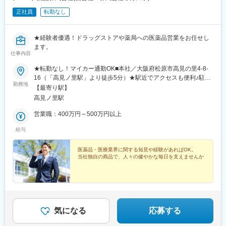
正社員
転勤なし
★経験者優遇！ドラッグストアや薬局への医薬品営業をお任せし
ます。
仕事内容
★転勤なし！マイカー通勤OK■本社／大阪府松原市高見の里4-8-
16（「高見ノ里駅」より徒歩5分）★駅近でアクセスも便利♪駐車
勤務地
場も空きがあるので、自動車通勤も可能。徒歩や自転車で通いた
【最寄り駅】
い方も大歓迎です♪※受動喫煙対策：屋内禁煙
高見ノ里駅
営業職：400万円～500万円以上
給与
医薬品・医療業界に関する知見や経験があればOK。
当社独自の商品で、人々の健やかな毎日を支えませんか
気になる
応募する