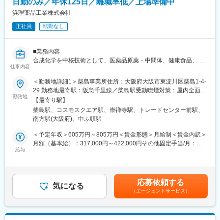
日勤のみ／年休125日／離職率低／上場準備中
・当社は2017年に「健康宣言」"Health Innovation"を策定いたし
ました。以降、「健康経営優良法人（ホワイト500）」の認定を
浜理薬品工業株式会社
連続で受けており、従業員の喫煙率0%を目指しています。
正社員
転勤なし
変更の範囲：会社の定める業務
■業務内容
合成化学を中核技術として、医薬品原薬・中間体、健康食品、化
仕事内容
粧品の有効成分を製造・販売している当社にて、大手製薬メーカ
ーの薬、健康食品、化粧品に使用される原薬・中間体の品質管理
＜勤務地詳細1＞柴島事業所住所：大阪府大阪市東淀川区柴島1-4-
責任者業務をお任せします。
29 勤務地最寄駅：阪急千里線／柴島駅受動喫煙対策：屋内全面禁
チームリーダー業務以外にもご自身で手を動かしていただく環境
勤務地
煙＜勤務地詳細2＞本社住所：大阪府大阪市住之江区南港北1-19-
【最寄り駅】
にて、メンバーが行った試験の最終確認や手技の確認をお任せし
40 勤務地最寄駅：コスモスクエア駅受動喫煙対策：屋内全面禁煙
柴島駅、コスモスクエア駅、崇禅寺駅、トレードセンター前駅、
ます。 ※業務の割振りは課長が行います
変更の範囲：会社の定める事業所
南方駅(大阪府)、中ふ頭駅
将来的には課長としてご活躍いただきたいため、マネジメントに
ご興味がある方を歓迎します。
＜予定年収＞605万円～805万円＜賃金形態＞月給制＜賃金内訳＞
・医薬品GMPの品質管理責任者（監査・査察対応を含む）
月額（基本給）：317,000円～422,000円その他固定手当/月：
・試験スケジュールの調整、進捗管理、評価およびトレンド管理
給与
5,000円～6,500円＜月給＞322,000円～428,500円＜昇給有無＞有
・試験関連の技術指導
＜残業手当＞有＜給与補足＞※上記想定年収には、20時間/月の想
・品質管理文書の制改訂並びに管理業務
定残業時間の時間外手当を含みます。■昇給：昨年度実績1.5～
・分析機器の導入（CSV対応を含む）
5.4％■賞与：年2回（2025年実績：5ヶ月）■年収例：あくまでも
応募依頼する
業務で使用する機器はHPLC、GC、LC/MS、KF水分計が主です。
気になる
一例です。 課長 880万円（役職・住宅・扶養手当込み）賃金は
（エージェントサービス）
品目によってはNMRやUV、IR等も使用します。
あくまでも目安の金額であり、選考を通じて上下する可能性があ
ります。月給(月額)は固定手当を含めた表記です。
■配属先
品質管理第一課 9名