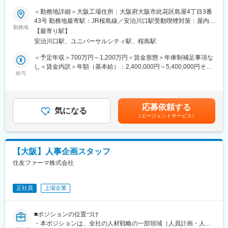
携わります。
【組織構成】
＜勤務地詳細＞大阪工場住所：大阪府大阪市此花区島屋4丁目3番
グループ長（課長）1名
43号 勤務地最寄駅：JR桜島線／安治川口駅受動喫煙対策：屋内全
・原料、梱包資材の受け入れ検査
勤務地
セキュリティチーム→2名
面禁煙変更の範囲：会社の定める事業所
【最寄り駅】
・中身、製品の官能検査、物性検査
インフラチーム→3名
安治川口駅、ユニバーサルシティ駅、桜島駅
・外部機関に委託している重金属、砒素の定量試験など
・部門メンバーのマネジメント
【任せたい役割・期待したいこと】
＜予定年収＞700万円～1,200万円＜賃金形態＞年俸制補足事項な
・導入済みセキュリティソフトの把握からスタートいただき、立
し＜賃金内訳＞年額（基本給）：2,400,000円～5,400,000円その
■組織構成：
給与
案された戦略をもとにゼロトラスト化を推進いただきます。戦略
他固定手当/月：45,000円＜月額＞380,969円～794,234円（12分
各工場の品質管理部門は、各6～8名となります。
は定めておりますが、その内容をただ実行するのではなく、ご自
割）（一律手当を含む）＜昇給有無＞有＜残業手当＞有＜給与補
身の意思を持って当社に適したセキュリティ施策を実施いただく
足＞※オファー年収は経験スキルを鑑みたうえで決定するため金額
■求める人物像：
こととなります。
が上下する可能性があります。■昇給：年1回■賞与：決算賞与の
応募依頼する
化粧品の容器などに万が一問題があった際などに、基準に照らし
気になる
み※決算賞与は個人と会社の業績により変動あり賃金はあくまでも
（エージェントサービス）
てスピーディーかつ的確な判断ができる方。
【仕事の魅力】
目安の金額であり、選考を通じて上下する可能性があります。月
営業、製造、分析、研究、社外とのやりとりもあるため、柔軟な
・ゼロトラスト関連の最先端のセキュリティ知識を得ることがで
給(月額)は固定手当を含めた表記です。
コミュニケーションの可能な方。
きる。
・グローバルの関連企業も業務範囲となるため、海外含め業務を
【大阪】人事企画スタッフ
■当社の魅力：
行うことができる。
住友ファーマ株式会社
◇風通しの良さ
社内にはアナログ・Web両方の意見箱があり、年次や役職に関係
変更の範囲：会社の定める業務
なく改善提案を発信できる風土があります。製造工程の大幅な効
正社員
上場企業
率化から働きやすさ向上まで、社員の声が実際の制度や運営改善
につながっています。
「まずやってみる」を大切にしており、若手でも新しい業務や改
■ポジションの位置づけ
善プロジェクトに挑戦できるため、日々の仕事を通じて着実にス
・本ポジションは、全社の人材戦略の一部領域（人員計画・人件
キルアップできる環境です。