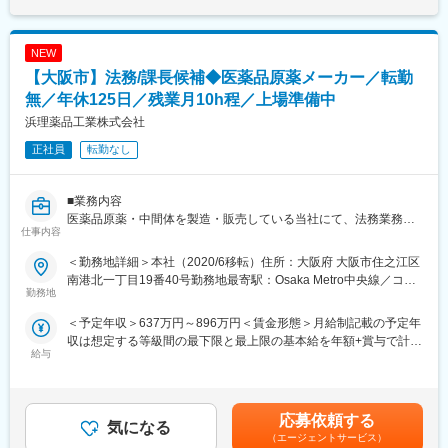
でも目安の金額であり、選考を通じて上下する可能性がありま
◇風通しの良さ
す。月給(月額)は固定手当を含めた表記です。
社内にはアナログ・Web両方の意見箱があり、年次や役職に関係
NEW
なく改善提案を発信できる風土があります。製造工程の大幅な効
率化から働きやすさ向上まで、社員の声が実際の制度や運営改善
【大阪市】法務/課長候補◆医薬品原薬メーカー／転勤
につながっています。
無／年休125日／残業月10h程／上場準備中
「まずやってみる」を大切にしており、若手でも新しい業務や改
浜理薬品工業株式会社
善プロジェクトに挑戦できるため、日々の仕事を通じて着実にス
キルアップできる環境です。
正社員
転勤なし
◇社長との1on1
定期的に社長との個別面談を実施しており、業務課題だけでな
く、将来のキャリアや身につけたいスキル、挑戦したい業務につ
■業務内容
いて直接相談できます。
医薬品原薬・中間体を製造・販売している当社にて、法務業務を
仕事内容
「言われたことをこなす」のではなく、自身の意思でキャリアを
お任せいたします。入社後は法務業務をメインに担当いただきつ
切り拓いていける点が大きな魅力です。
つ、法務/知財のマネジメント業務も徐々に担っていただく予定で
＜勤務地詳細＞本社（2020/6移転）住所：大阪府 大阪市住之江区
◇成長を続ける企業
す。将来的にはコーポレート・コミュニケーション室の課長とし
南港北一丁目19番40号勤務地最寄駅：Osaka Metro中央線／コス
当社グループ売上高は約470億円、従業員数は約1,450名規模へ成
て、部署全体の業務把握や調整、進捗管理、部下の育成や人事評
勤務地
モスクエア駅受動喫煙対策：屋内全面禁煙変更の範囲：会社の定
長しています。近年も国内外で積極的な設備投資を続けており、
価、他部門との折衝などを担っていただくことを想定していま
める事業所
＜予定年収＞637万円～896万円＜賃金形態＞月給制記載の予定年
2025年には最大規模となる神戸工場フロンティアが稼働開始。成
す。
収は想定する等級間の最下限と最上限の基本給を年額+賞与で計
長フェーズの企業だからこそ、経験や年齢に関係なく実力次第で
給与
算。他に諸手当を付与。＜賃金内訳＞月額（基本給）：352,000
成長・キャリアアップを目指せる環境があります。
■業務詳細
円～495,000円その他固定手当/月：5,000円～6,500円＜月給＞
◇グローバルに広がる事業フィールド
（1）契約書作成および検討、レビュー（英文契約書を含む）
357,000円～501,500円＜昇給有無＞有＜残業手当＞有＜給与補足
日本国内だけでなく、中国・ベトナムに生産拠点を展開してお
（2）知的財産の扱い（申請・維持・調査）
＞※管理職待遇での採用の場合、残業代の支給はございません。※
り、アジア市場を中心にグローバルな事業を拡大しています。ベ
（3）法令調査・法律相談
応募依頼する
気になる
想定年収は、平均残業時間10H/月の残業代が含まれています■昇
トナムでは3工場、中国では2工場を運営しており、海外研究所も
（4）紛争・訴訟対応：顧問弁護士及び弁理士との連携
（エージェントサービス）