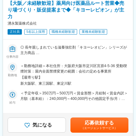
【大阪／未経験歓迎】薬局向け医薬品ルート営業◆売
り場づくり・販促提案まで◆「キヨーレピオン」が主
■魅力
力
・安定した事業基盤 大手製薬会社等と多数の取引があり業績は
右肩上がり。腰を据えて長く働けます。
湧永製薬株式会社
・風通しの良い社風
正社員
5名以上採用
職種未経験歓迎
業種未経験歓迎
＊意見を反映しやすく、自身の創意工夫を実現しやすい環境
＊社長含め、役職名に関わらず“さん”付けで呼び合います
＊従業員満足度調査では、「有給休暇取得のしやすさ」が毎年1
◎ 長年親しまれている滋養強壮剤「キヨーレオピン」シリーズが
位
主力商品
＊離職率が低く、定年まで勤務する方多数
仕事内容
◎ ドラッグストアの売り場づくりや販促を支援する、既存中心の
・明確な評価制度 年功序列ではなく、ご本人の努力が評価に反
ルート営業
映されます。入社後1年間は「仮格付け期間」となります。期間終
＜勤務地詳細＞本社住所：大阪府大阪市淀川区宮原4-5-36 受動喫
◎ 営業が初めてという方も活躍中！／人と話すことが好きな方オ
了後、能力や成果に応じて等級アップ（昇給・昇格）のチャンス
煙対策：屋内全面禁煙変更の範囲：会社の定める事業所
ススメ
勤務地
があります。※過去に仮格付け期間終了後に等級が下がった事例は
【最寄り駅】
ありません。
新大阪駅、東三国駅、東淀川駅
■業務内容：
・数年以内の株式上場を目指しています。
一般用医薬品および健康補助食品を薬局、薬店、ドラッグストア
＜予定年収＞350万円～500万円＜賃金形態＞月給制＜賃金内訳＞
に販売するルート営業をお任せいたします。
■当社について
月額（基本給）：240,000円～400,000円その他固定手当/月：
【具体的には】
給与
1948年の設立以来、合成化学を中核技術として、医薬品原薬・中
10,000円＜月給＞250,000円～410,000円＜昇給有無＞有＜残業手
・担当店舗での売り場作り（POP設置等の販売促進、什器設置、
間体、健康食品、化粧品の有効成分の製造・販売を行っていま
当＞無＜給与補足＞■モデル年収：4,615,000円（30代、月給
陳列など)
す。特に、アミノ酸・ペプチド合成の最先端を走っており、世界
290,000円）■年収構成：（1）月給×12ヵ月+（2）賞与+営業手
・既存得意先との商談（販売促進活動）
が待つ『医薬品の有効成分＝原薬』を有機合成技術でカタチにし
当 290,000円×12+290,000円×3.5+10,000円×12＝4,615,000
応募依頼する
・新規取引先の開拓業務（全体の3割程度）
気になる
ています。フロー合成等の先端技術を駆使し、医薬品開発のあら
円賃金はあくまでも目安の金額であり、選考を通じて上下する可
（エージェントサービス）
・会合運営補助
ゆるステージを一貫して対応できるサービス力が持ち味です。武
能性があります。月給(月額)は固定手当を含めた表記です。
・学術団体の勉強会および会合の補助 など