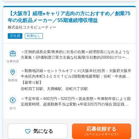
田薬品工業や第一三共・味の素・アステラス製薬・日本新薬など
大手企業様と取引を行っており、顧客基盤は安定しています。
■営業スタイル：
【大阪市】経理※キャリア志向の方におすすめ／創業75
大阪の営業エリアは西日本です。西日本の中でも担当エリアを一
変更の範囲：会社の定める業務
年の化粧品メーカー／55期連続増収増益
人一人に割り振っております。担当エリアによっては、週に2～4
日ほどの出張ベースの働き方となります。日帰りエリアであれば
株式会社コスモビューティー
宿泊を伴う出張は少なめです。
正社員
転勤なし
※宿泊の場合はホテルをご用意いたします。
■やりがい：
＜圧倒的成長企業/将来的に社長の右腕＝経理部長になれるような
既存顧客に対しては同社の製品の売り上げデータを基に今後どの
方募集！/評価制度◎実力主義な社風/取引社数約2000社/グローバ
ようにすれば売り上げが伸びるかなどの提案をしていきます。
仕事内容
ル展開にも積極的＞
「薬局・薬店とともに成長する」ことをモットーに、単なる製品
＜勤務地詳細＞セントラルオフィス(大阪本社)住所：大阪府大阪市
販売ではなく、店舗の売上向上や地域医療の質の向上を支援する
■業務内容：
中央区内本町1-1-1 ＯＣＴビル2階勤務地最寄駅：谷町・中央線線
コンサルティング営業として顧客と共に成長する実感を感じられ
下記業務を経験に応じて、ご担当頂きます。
勤務地
／谷町四丁目駅受動喫煙対策：屋内全面禁煙変更の範囲：会社の
ます！
【最寄り駅】
・預金管理
定める事業所
谷町四丁目駅、天満橋駅、谷町六丁目駅
・債券確認
■研修体制：
・決算業務（月次・年次）
＜予定年収＞400万円～520万円＜賃金形態＞年俸制年収により固
月に1回の学術研修にて医薬品知識、理系知識、法令知識、営業ト
・国内子会社管理
定残業時間、超過勤務手当は変動 ※年収320万円の場合:固定残業0
ーク研修など様々な知識を身に付けていただける環境です！文系
・海外子会社管理(ベトナム・中国)
給与
時間、残業代全額支給＜賃金内訳＞年額（基本給）：3,463,200円
出身者も多くいます◎
・税務関連業務
～4,166,304円その他固定手当/月：45,000円＜月額＞333,601円
・銀行折衝
～433,501円（12分割）（一律手当を含む）＜昇給有無＞有＜残
■業務の特徴：
※予実分析、予算策定はありません。
業手当＞有＜給与補足＞■昇給：年1回■賞与：業績・査定により
全国の薬局・薬店有志が結集して組織された「日本専門薬局同志
応募依頼する
気になる
決算賞与有（期を1年在籍して支給）年収：4,503,000円 月収
会（通称：日専同）との繋がりや主力商品である「キヨーレオピ
（エージェントサービス）
■募集背景：
375,250円→基本給306,675円、住宅手当45,000円、超過勤務手当
ン」の商品力もあり、営業のしやすさが特徴です♪