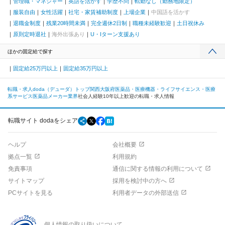
管理職・マネジャー
英語を活かす
学歴不問
転勤なし（勤務地限定）
服装自由
女性活躍
社宅・家賃補助制度
上場企業
中国語を活かす
退職金制度
残業20時間未満
完全週休2日制
職種未経験歓迎
土日祝休み
原則定時退社
海外出張あり
U・Iターン支援あり
ほかの固定給で探す
固定給25万円以上
固定給35万円以上
転職・求人doda（デューダ）トップ
関西
大阪府
医薬品・医療機器・ライフサイエンス・医療
系サービス
医薬品メーカー業界
社会人経験10年以上歓迎の転職・求人情報
転職サイト dodaをシェア
ヘルプ
会社概要
拠点一覧
利用規約
免責事項
通信に関する情報の利用について
サイトマップ
採用を検討中の方へ
PCサイトを見る
利用者データの外部送信
個人情報の取り扱いについて