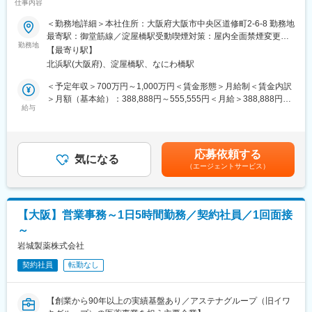
仕事内容
費マネジメント）を担う中核人材として、経営戦略と連動した人
◇社長との1on1
的資源配分の最適化に責任を持つ。
＜勤務地詳細＞本社住所：大阪府大阪市中央区道修町2-6-8 勤務地
定期的に社長との個別面談を実施しており、業務課題だけでな
最寄駅：御堂筋線／淀屋橋駅受動喫煙対策：屋内全面禁煙変更の
く、将来のキャリアや身につけたいスキル、挑戦したい業務につ
■コアミッション
勤務地
範囲：会社の定める事業所（リモートワーク含む）
いて直接相談できます。
【最寄り駅】
・人員計画・人件費マネジメントの高度化を通じ、「事業成長」
「言われたことをこなす」のではなく、自身の意思でキャリアを
北浜駅(大阪府)、淀屋橋駅、なにわ橋駅
と「収益性」の最適化を両立する
切り拓いていける点が大きな魅力です。
＜予定年収＞700万円～1,000万円＜賃金形態＞月給制＜賃金内訳
◇成長を続ける企業
■担当領域
＞月額（基本給）：388,888円～555,555円＜月給＞388,888円～
当社グループ売上高は約470億円、従業員数は約1,450名規模へ成
（1）人員計画
給与
555,555円＜昇給有無＞有＜残業手当＞無＜給与補足＞※詳細は経
長しています。近年も国内外で積極的な設備投資を続けており、
・事業計画に基づく人員計画の策定（中期・年度）
験、専門性などを考慮し、当社規定により決定します。■昇給：年
2025年には最大規模となる神戸工場フロンティアが稼働開始。成
・組織・職種別の需給ギャップ分析
1回（7月）■賞与：年2回（7月・12月）賃金はあくまでも目安の
長フェーズの企業だからこそ、経験や年齢に関係なく実力次第で
・採用・配置方針の設計（シナリオベース）
金額であり、選考を通じて上下する可能性があります。月給(月額)
成長・キャリアアップを目指せる環境があります。
応募依頼する
気になる
は固定手当を含めた表記です。
（エージェントサービス）
（2）人件費マネジメント
変更の範囲：会社の定める業務
・全社人件費予算の策定および進捗モニタリング
・人件費増減要因の分解・分析（人数・単価・構成等）
・シナリオ分析を通じた経営意思決定支援
【大阪】営業事務～1日5時間勤務／契約社員／1回面接
～
（3）グローバル連携
・北米拠点との各種人事課題に関する連携・調整
岩城製薬株式会社
・英語での会議対応、資料作成、コミュニケーション
契約社員
転勤なし
＜応募要件欄の続き＞
■歓迎条件
【創業から90年以上の実績基盤あり／アステナグループ（旧イワ
・人員管理（Headcount管理）および人件費管理の実務経験