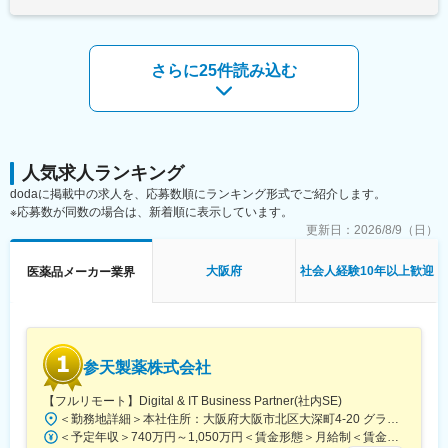
業績好調により管理部門の増員を行います。将来的に社長の右腕
23,575円超過勤務手当に相当する時間外勤務のみなし時間は8.75
＝経理部長になれるような人材を募集します。
時間、超過した時間外勤務は別途全額支給賃金はあくまでも目安
■当社の特徴：
経理部は役員・経営層と非常に近い距離で仕事をしており、週1回
の金額であり、選考を通じて上下する可能性があります。月給(月
滋養強壮剤「キヨーレオピン」などで知られる医薬品メーカーで
経理会議の際には役員との会議を運営していきます。役員との調
額)は固定手当を含めた表記です。
さらに25件読み込む
す。創業以来「国民の健康に奉仕する」という理念のもと、研究
整や判断を行う際のアシスト、議論などを行うため、やりがいを
開発から製造・販売まで一貫体制を構築。薬局・薬店との信頼関
実感できるポジションです。
係を重視し、地域医療の質向上に貢献する営業活動を展開してい
ます。
■組織構成：
担当役員、部長（50代）、30代2名（中国人、ベトナム人）、20
変更の範囲：会社の定める業務
代2名（男女）
人気求人ランキング
dodaに掲載中の求人を、応募数順にランキング形式でご紹介します。
■当社の魅力：
※応募数が同数の場合は、新着順に表示しています。
◇風通しの良さ
更新日：
2026/8/9（日）
社内にはアナログ・Web両方の意見箱があり、年次や役職に関係
なく改善提案を発信できる風土があります。製造工程の大幅な効
大阪府
社会人経験10年以上歓迎
医薬品メーカー業界
率化から働きやすさ向上まで、社員の声が実際の制度や運営改善
につながっています。
「まずやってみる」を大切にしており、若手でも新しい業務や改
善プロジェクトに挑戦できるため、日々の仕事を通じて着実にス
キルアップできる環境です。
参天製薬株式会社
◇社長との1on1
定期的に社長との個別面談を実施しており、業務課題だけでな
【フルリモート】Digital & IT Business Partner(社内SE)
く、将来のキャリアや身につけたいスキル、挑戦したい業務につ
＜勤務地詳細＞本社住所：大阪府大阪市北区大深町4-20 グランフロント大阪タワーA25F勤務地最寄駅：JR各線／大阪駅受動喫煙対策：屋内全面禁煙変更の範囲：会社の定める事業所（リモートワーク含む）
いて直接相談できます。
＜予定年収＞740万円～1,050万円＜賃金形態＞月給制＜賃金内訳＞月額（基本給）：540,000円～770,000円＜月給＞540,000円～770,000円＜昇給有無＞有＜残業手当＞有＜給与補足＞※経験・能力等を考慮の上、当社規定により決定します。■賞与：年1回支給■基本給改定：年1回（4月）賃金はあくまでも目安の金額であり、選考を通じて上下する可能性があります。月給(月額)は固定手当を含めた表記です。
「言われたことをこなす」のではなく、自身の意思でキャリアを