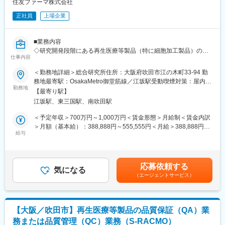
配属グループはＧ長1名 社員4名、パート2名
住友ファーマ株式会社
└相談室全体運営とコールセンターのバックオフィス業務を行っ
正社員
上場企業
ています。
具体的にはお客様との製品・手紙の授受担当として1人、予算担当
として1人、個人情報管理として1人、ITサポートとして1人です。
■業務内容
現在進行中のSalesforce関連プロジェクトは6～7個あり、メンバ
◇研究開発段階にある再生医療等製品（特に細胞加工製品）の
ーは各部署に分散していますが、企画管理のITサポートメンバー
仕事内容
CMC研究および製品化研究
が全体を統括しています。
・製剤化検討（剤型設計、保存法の開発）
＜勤務地詳細＞総合研究所住所：大阪府吹田市江の木町33-94 勤
・投与デバイス開発
務地最寄駅：OsakaMetro御堂筋線／江坂駅受動喫煙対策：屋内全
【当社について】
・製法検討（主に下流工程）
勤務地
面禁煙変更の範囲：会社の定める事業所（リモートワーク含む）
■働き方について
【最寄り駅】
・その他周辺技術（製造機器、容器施栓系、輸送法等）の開発
フレックス勤務、リモート勤務を活用されている方も多く、柔軟
江坂駅、東三国駅、南吹田駅
・治験施設への調製手技移転
に働きやすい環境。また育休の取得率も高く、復職率は100％。
・日米における治験届・承認申請／IND・BLA業務
＜予定年収＞700万円～1,000万円＜賃金形態＞月給制＜賃金内訳
男性や役員の方も積極的に活用されており、ワークライフバラン
上記に限らず、細胞加工製品の開発において初期から後期まで幅
＞月額（基本給）：388,888円～555,555円＜月給＞388,888円～
ス大切に就業可能。
広い分野で活躍いただきます。
給与
555,555円＜昇給有無＞有＜残業手当＞無＜給与補足＞※詳細は経
験、専門性などを考慮し、当社規定により決定します。■昇給：年
■キャリアについて
■仕事の魅力
1回（7月）■賞与：年2回（7月・12月）賃金はあくまでも目安の
「自己申告制度」を設けており、年に1回自身のキャリアプランに
・新たな医療ソリューションの社会実装・事業拡大の最中にある
金額であり、選考を通じて上下する可能性があります。月給(月額)
対し上司と面談実施のうえ、会社側へ伝える制度。自己申告制度
応募依頼する
革新的な再生医療等製品の開発においては、CMCの貢献できる範
気になる
は固定手当を含めた表記です。
のタイミングで「社内FA制度」があり、今すぐにチャレンジした
（エージェントサービス）
囲は広く、意欲さえあれば、セクションの垣根を越えて、未知の
い部署や業務に手を挙げる事ができます。
領域に幅広く挑戦していただくことができます。
・また米国子会社や海外医療機関との連携によるグローバル開発
■参考ページ
を進めており、国際感覚やダイバーシティを感じることができる
数字で見る小林製薬
【大阪／吹田市】再生医療等製品の品質保証（QA）業
環境です。
https://www.kobayashi.co.jp/recruitment/company/number.html
務または品質管理（QC）業務（S-RACMO）