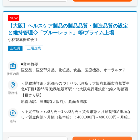
給：1.5～5.4％（昨年度実績）■賞与：年2回（昨年度実績 年5.0
設置。国内外の生産・開発ネットワークを活かし、多様なニーズ
（5）機関・組織法務（ガバナンス）：総務部門との連携
ヶ月分）■年収例：あくまでも一例です。 課長 880万円（役職・
に対応できる体制を構築しています。
住宅・扶養手当込み）賃金はあくまでも目安の金額であり、選考
また、国際化粧品展示会への出展など海外市場への取り組みも積
■組織構成
を通じて上下する可能性があります。月給(月額)は固定手当を含め
極的に行っており、今後もさらなる成長が期待されます。国内に
NEW
コーポレート・コミュニケーション室：7名（室長1名、課長1
た表記です。
いながらグローバル案件や海外拠点との連携に携わるチャンスが
名、各担当者5名）
【大阪】ヘルスケア製品の製品品質・製造品質の設定
あり、視野を広げながら市場価値の高い経験を積める環境です。
※経営企画/法務/知財/広報担当者が所属しています。法務業務は、
と維持管理◇「ブルーレット」等/プライム上場
課長1名（他業務と兼務）、担当者1名が担っています。
小林製薬株式会社
変更の範囲：会社の定める業務
■魅力
正社員
上場企業
・安定した事業基盤 大手製薬会社等と多数の取引があり業績
は右肩上がり。腰を据えて長く働けます。
・風通しの良い社風
■業務概要：
＊意見を反映しやすく、自身の創意工夫を実現しやすい環境で
医薬品、医薬部外品、化粧品、食品、医療機器、オーラルケアな
仕事内容
す。
どを対象とした、製品品質と製造品質の設定と維持管理業務をお
＊社長含め、役職名に関わらず“さん”付けで呼び合います。
任せします。
＜勤務地詳細＞彩都ものづくりラボ住所：大阪府箕面市彩都粟生
＊従業員満足度調査では、「有給休暇取得のしやすさ」が毎年1
北4丁目1番66号 勤務地最寄駅：北大阪急行電鉄南北線／彩都西駅
位。
・国内外の外部監査の実施（国内出張あり/必要に応じて海外出張
勤務地
受動喫煙対策：屋内全面禁煙変更の範囲：会社の定める事業所
【最寄り駅】
＊離職率が低く、定年まで勤務する方が多いです。
の可能
（リモートワーク含む）
彩都西駅、豊川駅(大阪府)、箕面萱野駅
・明確な評価制度 年功序列ではなく、ご本人の努力が評価に
性もあり）
反映されます。入社後1年間は「仮格付け期間」となります。期間
※ご入社後に社内のQMSや開発体制にも触れて頂き、習熟頂いた
＜予定年収＞750万円～1,000万円＜賃金形態＞月給制補足事項な
終了後、能力や成果に応じて等級アップ（昇給・昇格）のチャン
あとで監査業務にチャレンジ頂くことを基本ルートと考えていま
し＜賃金内訳＞月額（基本給）：400,000円～490,000円＜月給＞
スがあります。※過去に仮格付け期間終了後に等級が下がった事例
す。
給与
400,000円～490,000円＜昇給有無＞有＜残業手当＞有＜給与補足
はありません。
・変更管理に関する品質管理設計および基準値設定、工程管理設
＞※経験・能力を考慮の上、決定します。■昇給：年1回（3月）■
・数年以内の株式上場を目指しています。
計
賞与：年2回（支給実績：6.25か月分） 賃金はあくまでも目安の
・課長の補佐及び当課の各種プロジェクト推進／管理
金額であり、選考を通じて上下する可能性があります。月給(月額)