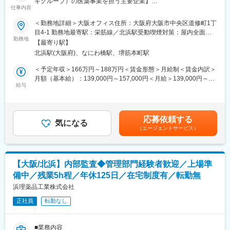
キグループ）の医薬事業を担う主要企業】
・上場企業における人事企画または経営企画の経験
仕事内容
・グローバル企業での業務経験
■募集背景・業務の魅力：
＜勤務地詳細＞大阪オフィス住所：大阪府大阪市中央区道修町1丁
・BIツール等を用いたデータ分析スキル
・美容医療施術とともに使用される医療機関専売スキンケア化粧
目4-1 勤務地最寄駅：栄筋線／北浜駅受動喫煙対策：屋内全面禁
品・医薬部外品の営業事務のお仕事です。
勤務地
煙変更の範囲：会社の定める事業所
＜受動喫煙防止のための取り組み＞
【最寄り駅】
美容医療や化粧品業界に興味があり、営業事務として化粧品の
・当社は2017年に「健康宣言」"Health Innovation"を策定いたし
北浜駅(大阪府)、なにわ橋駅、堺筋本町駅
営業に携わりたい方は是非ご応募ください。
ました。以降、「健康経営優良法人（ホワイト500）」の認定を
短時間勤務での募集となります。
＜予定年収＞166万円～188万円＜賃金形態＞月給制＜賃金内訳＞
連続で受けており、従業員の喫煙率0%を目指しています。
月額（基本給）：139,000円～157,000円＜月給＞139,000円～
■仕事内容：
給与
157,000円＜昇給有無＞無＜残業手当＞有＜給与補足＞■賞与：な
変更の範囲：会社の定める業務
営業のサポート業務
し（別途 金一封支給）■昇給：なし賃金はあくまでも目安の金額
・新規お問い合わせ 対応（メール、電話）
であり、選考を通じて上下する可能性があります。月給(月額)は固
・契約書送付（クラウドサイン対応）
定手当を含めた表記です。
応募依頼する
・未入金先対応（メール、電話）
気になる
（エージェントサービス）
・販売手数料振込口座確認（メール、電話）
・営業依頼の送付物対応
・サンプル作成 等
【大阪/北浜】内部監査◆管理部門経験者歓迎／上場準
備中／残業5h程／年休125日／在宅制度有／転勤無
■採用部署の特徴：
・医療機関向けの化粧品や医薬部外品の企画開発から生産物流、
浜理薬品工業株式会社
販売を行う岩城製薬の化粧品事業にて、営業担当
正社員
転勤なし
のサポートを担っていただきます。資生堂が開発した医療機関
向け専用コスメ「NAVISION DR(ナビジョンディーアール)」、熊
本県の医師が開発した医療機関向けスキンケアブランド「イルセ
■業務内容