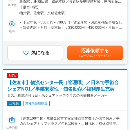
■医療業界未経験の方も安心してスタートできる環境です
最寄駅：JR成田線・総武本線／佐倉駅受動喫煙対策：屋内全面禁
■当社は100年を超える医療機器メーカーで、世界的なトップクラ
勤務地
入社後はOJTを中心に、勉強会や医療業界ニュースの共有などを
煙変更の範囲：会社の定める事業所
【最寄り駅】
スシェア製品を持つ安定企業です。
通じて、業務時間内に専門知識を身につけられる環境を整えてい
物井駅、佐倉駅、京成佐倉駅
■フィールドサービスエンジニアとして、大学病院や地域の基幹病
ます。
院に納入している医療機器類（手術台とその周辺機器類）の定期
そのため、医療機器営業の経験がない方でも安心して業務をスタ
＜予定年収＞550万円～700万円＜賃金形態＞月給制補足事項なし
検査や修理に携わっていただきます。
ートすることが可能です。
＜賃金内訳＞月額（基本給）：330,000円～430,000円＜月給＞
給与
実際に当社では、「医療に貢献したい」「より多くの患者様や医
330,000円～430,000円＜昇給有無＞有＜残業手当＞有＜給与補足
【仕事内容】
療従事者を支えたい」という想いを持って入社した社員が多数活
＞■昇給：年1回（1月）■賞与：年2回（6月、12月）・前職を考慮
■医療機器類の定期保守点検および修理対応
躍しています。
のうえ、経験・スキルに応じて決定します。表記は目安であり選
■機器類の設置作業補助
専門知識や営業スキルは入社後に身につけられるため、医療業界
考を通じて上下する可能性があります。・業績加算賞与の制度が
応募依頼する
■関連事務（作業報告書、見積書･請求明細書作成、顧客管理、電
気になる
への興味・関心と成長意欲をお持ちの方を歓迎しています。
あり、年収は平均的な加算賞与を含みます・事務所内勤時の残業
（エージェントサービス）
話・来客応対等）
代は別途支給賃金はあくまでも目安の金額であり、選考を通じて
※原則、修理依頼の一次受け付けは、営業スタッフもしくは代理店
上下する可能性があります。月給(月額)は固定手当を含めた表記で
が行いますのでご安心ください。
す。
変更の範囲：会社の定める業務
NEW
【OJT研修】
【佐倉市】物流センター長（管理職）／日米で手術台
■入社後約3ヶ月間程度は、トレーニング専用施設で入社研修を実
施。
シェアNO1／事業安定性・知名度◎／福利厚生充実
■納入先の病院への修理や点検に同行し、手術室への入室から書類
ミズホ株式会社 ※日・米シェアトップクラスの医療機器メーカー
作成・報告職務まで一連の実地訓練を実施します。
正社員
業種未経験歓迎
【働き方】
■定期点検中心に、作業日は病院の休館日となる土日祝に行うこと
【創業100年超・無借金経営で安定性◎世界数十か国で採用／手
があります（平均約30日/年）。
術台シェアトップクラス／年休126日・土日祝休／有休取得平均
■休日出勤の場合は、原則、振替休暇を取得頂きます。修理の場合
仕事内容
12日／家族手当など福利厚生充実】
は多くはありませんが平日夜間にかかることがあります。