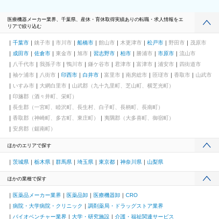
医療機器メーカー業界、千葉県、産休・育休取得実績ありの転職・求人情報をエ
リアで絞り込む
千葉市
銚子市
市川市
船橋市
館山市
木更津市
松戸市
野田市
茂原市
成田市
佐倉市
東金市
旭市
習志野市
柏市
勝浦市
市原市
流山市
八千代市
我孫子市
鴨川市
鎌ケ谷市
君津市
富津市
浦安市
四街道市
袖ケ浦市
八街市
印西市
白井市
富里市
南房総市
匝瑳市
香取市
山武市
いすみ市
大網白里市
山武郡（九十九里町、芝山町、横芝光町）
印旛郡（酒々井町、栄町）
長生郡（一宮町、睦沢町、長生村、白子町、長柄町、長南町）
香取郡（神崎町、多古町、東庄町）
夷隅郡（大多喜町、御宿町）
安房郡（鋸南町）
ほかのエリアで探す
茨城県
栃木県
群馬県
埼玉県
東京都
神奈川県
山梨県
ほかの業種で探す
医薬品メーカー業界
医薬品卸
医療機器卸
CRO
病院・大学病院・クリニック
調剤薬局・ドラッグストア業界
バイオベンチャー業界
大学・研究施設
介護・福祉関連サービス