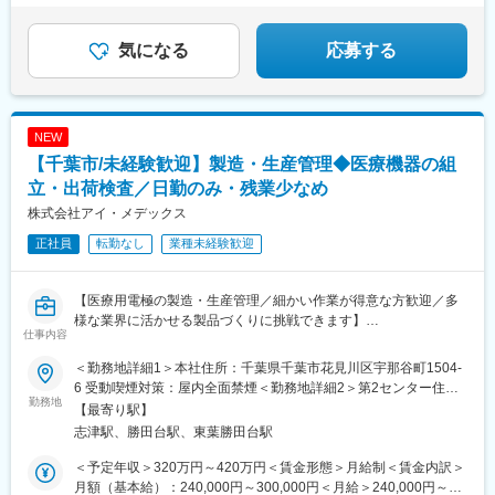
気になる
応募する
NEW
【千葉市/未経験歓迎】製造・生産管理◆医療機器の組
立・出荷検査／日勤のみ・残業少なめ
株式会社アイ・メデックス
正社員
転勤なし
業種未経験歓迎
【医療用電極の製造・生産管理／細かい作業が得意な方歓迎／多
様な業界に活かせる製品づくりに挑戦できます】
仕事内容
■業務概要
＜勤務地詳細1＞本社住所：千葉県千葉市花見川区宇那谷町1504-
当社の製造・生産管理部門にて、医療や介護、スポーツ分野など
6 受動喫煙対策：屋内全面禁煙＜勤務地詳細2＞第2センター住
で使用される電極製品の製造業務または生産管理業務を担当いた
勤務地
所：千葉県千葉市花見川区宇那谷町1500-1 受動喫煙対策：屋内全
【最寄り駅】
だきます。主に、電極の組み立てや出荷前検査、部品の管理や人
面禁煙変更の範囲：会社の定める事業所
志津駅、勝田台駅、東葉勝田台駅
員の調整など、ものづくりに関わる幅広い業務をお任せします。
＜予定年収＞320万円～420万円＜賃金形態＞月給制＜賃金内訳＞
■業務詳細
月額（基本給）：240,000円～300,000円＜月給＞240,000円～