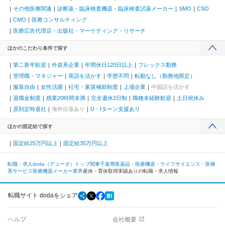
その他医療関連
診断薬・臨床検査機器・臨床検査試薬メーカー
SMO
CSO
CMO
医療コンサルティング
医療広告代理店・出版社・マーケティング・リサーチ
ほかのこだわり条件で探す
第二新卒歓迎
外資系企業
年間休日120日以上
フレックス勤務
管理職・マネジャー
英語を活かす
学歴不問
転勤なし（勤務地限定）
服装自由
女性活躍
社宅・家賃補助制度
上場企業
中国語を活かす
退職金制度
残業20時間未満
完全週休2日制
職種未経験歓迎
土日祝休み
原則定時退社
海外出張あり
U・Iターン支援あり
ほかの固定給で探す
固定給25万円以上
固定給35万円以上
転職・求人doda（デューダ）トップ
関東
千葉県
医薬品・医療機器・ライフサイエンス・医療
系サービス
医療機器メーカー業界
産休・育休取得実績ありの転職・求人情報
転職サイト dodaをシェア
ヘルプ
会社概要