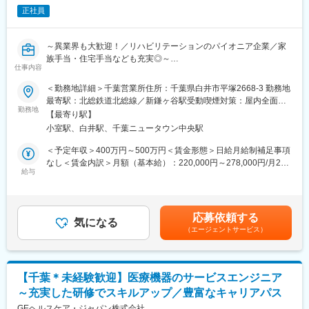
全く無い方でも立ち上りが可能となっております。
正社員
・正社員登用は前提の採用です。就業態度に問題がなければ原則
登用となり、業界トップクラスシェアを誇る優良企業の正社員と
して安定就業が可能です。（登用率98%、試験やノルマなし）
～異業界も大歓迎！／リハビリテーションのパイオニア企業／家
・業界トップクラスのIoT製品や医療システムに触れる事が可能で
族手当・住宅手当なども充実◎～
す。また、販売スキルだけでなく薬局運営コンサルティングのス
仕事内容
キルも習得可能なため市場価値向上が可能です。
【概要】
＜勤務地詳細＞千葉営業所住所：千葉県白井市平塚2668-3 勤務地
病院・介護施設・大学等に対して同社の機器の提案や販売を行っ
最寄駅：北総鉄道北総線／新鎌ヶ谷駅受動喫煙対策：屋内全面禁
【ポジションの魅力】
ていただきます。お客様のニーズヒアリング、施設の課題解決に
勤務地
煙
・同社の製品やシステムが、24時間止めてはならない医療現場の
【最寄り駅】
向けた改善策のご提案なども行います。
安心安全や、医療従事者の負担軽減に大きく貢献しています。
小室駅、白井駅、千葉ニュータウン中央駅
・調剤というニッチな分野で、業界トップクラスのシェアを誇る
【業務詳細】
＜予定年収＞400万円～500万円＜賃金形態＞日給月給制補足事項
製品が多数あります。寡占市場だからこそ、競合製品を使ってい
お客様の課題解決を目指す提案型営業です。
なし＜賃金内訳＞月額（基本給）：220,000円～278,000円/月20
る顧客からいかにシェアを獲得するか、試行錯誤する面白さがあ
医療介護機器製品のリプレイスが必要な既存顧客、他社製品を使
給与
日間勤務想定固定残業手当/月：34,100円～43,100円（固定残業時
ります。
用している施設に対して、主力製品である介護浴槽やリハビリテ
間20時間0分/月）超過した時間外労働の残業手当は追加支給＜想
・同社の営業に決まったマニュアルはなく、自分なりの創意工夫
ーション機器をご提案いただきます。高齢化を背景に新規施設も
定月額＞254,100円～321,100円（一律手当を含む）＜昇給有無＞
が重要です。また個人だけでなく拠点単位での表彰制度もありチ
増えているため新規営業も増加しています。
有＜残業手当＞有＜給与補足＞※上記年収は固定残業代を含みま
ーム一丸で取り組む環境も魅力です。
応募依頼する
気になる
す。※ご経験・スキルに応じ規定により決定いたします。■昇給：
（エージェントサービス）
■製品詳細
年1回■賞与：年2回賃金はあくまでも目安の金額であり、選考を
【同社について】
（1）入浴装置…当社の主力製品で介護レベルに応じた製品を揃え
通じて上下する可能性があります。月給(月額)は固定手当を含めた
当社は売上高256億円、全国77拠点、従業員数570名規模を誇る調
ています。
表記です。
剤機器メーカーです。1971年創業と半世紀以上歴史をもち、特に
（2）リハビリテーション機器…創業以来1世紀以上にわたり製造
1980年代から他社に先駆けてスウェーデンなどヨーロッパに販売
【千葉＊未経験歓迎】医療機器のサービスエンジニア
販売してい ます。疾患治療以外にトレーニングによる再発防止指
網を拡大してきました。国内だけでなく、海外での売上も安定的
～充実した研修でスキルアップ／豊富なキャリアパス
導も行っています。
に伸びているため経営が安定しています。
GEヘルスケア・ジャパン株式会社