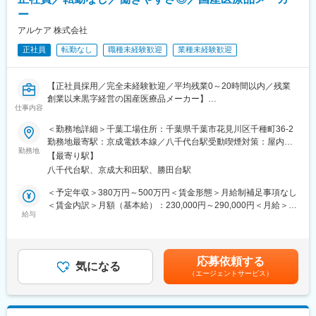
多いのが特徴です。
ー
【勤務先について】
午前と午後で勤務先が分かれており、午前は成田市の『成田赤十
アルケア 株式会社
字病院』、午後は印西市の『日本医科大学千葉北総病院』での勤
正社員
転勤なし
職種未経験歓迎
業種未経験歓迎
務となります。なお、通勤・病院間の移動はご本人に社有車を運
転して頂きます。
【正社員採用／完全未経験歓迎／平均残業0～20時間以内／残業
【社有車について】
創業以来黒字経営の国産医療品メーカー】
社有車の貸与タイミングに関して、入社時２週間研修(千葉県船橋
仕事内容
市)期間終了後、パラテクノ東京（江東区）にて運転能力チェック
■主な業務内容：
を行い、問題がなければ社有車貸与となります。
＜勤務地詳細＞千葉工場住所：千葉県千葉市花見川区千種町36-2
・営業ロジのマネジメント（業務の効率化・生産性の向上・営業
自宅付近にて当社で駐車場を借りるまでは、コインパーキング等
勤務地最寄駅：京成電鉄本線／八千代台駅受動喫煙対策：屋内全
サポート）
勤務地
に停めていただくことになります（駐車料金は会社負担)
面禁煙変更の範囲：会社の定める事業所
【最寄り駅】
・営業ロジ業務
八千代台駅、京成大和田駅、勝田台駅
└サンプル入出庫管理
【求人の魅力】
└セールスフォース：発送等に関わる業務（発送伝票の出力）
■フォロー体制：未経験者へのフォローは充実しており数ヶ月の
＜予定年収＞380万円～500万円＜賃金形態＞月給制補足事項なし
└展示会の物品管理及び準備、発送業務
OJT研修を用意しておりますのでご安心ください。
＜賃金内訳＞月額（基本給）：230,000円～290,000円＜月給＞
給与
■扱う製品について：同社は医療用介護ベッド業界の最大手(シェ
230,000円～290,000円＜昇給有無＞有＜残業手当＞有＜給与補足
■その他業務内容：
アNo1)であるパラマウントHDの中核企業となります。加えて、
＞※ご経験・スキルを考慮し、社内規定により決定いたします。■
・臨床試用書、カタログ、販促ツールの管理
業務で扱う製品は機械はパラマウント製品が主となり、業界最高
昇給：年1回（7月）■賞与：年2回（3月・9月／※過去実績：4.4ヶ
・事業部の備品貸出
峰の製品や技術に触れる事が可能です。
月）賃金はあくまでも目安の金額であり、選考を通じて上下する
応募依頼する
・運送費の清算処理
気になる
【同社について】
可能性があります。月給(月額)は固定手当を含めた表記です。
（エージェントサービス）
・繁忙日、繁忙時間帯の発送業務
同社は医療介護用ベッド国内No1シェアを有するパラマウントベ
ッドHDの中核子会社です。介護用ベッド、医療用のベッド市場で
■お仕事のミッション：
国内において約7割の業界TOPシェアを誇り海外でも高いシェアを
・チームマネジメントを実施することで職場環境を整備する。