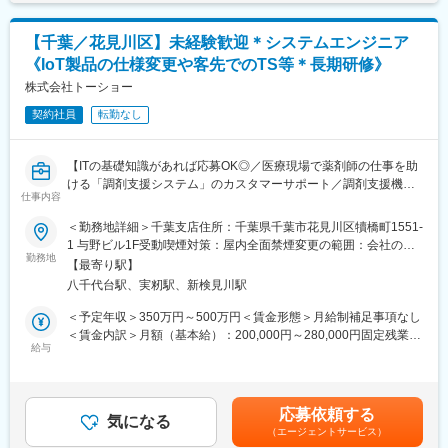
（6）：（1）～（5）の事務作業
（7）：慣れてきたら、病院への当社サービスのご紹介、及び病院
【千葉／花見川区】未経験歓迎＊システムエンジニア
のニーズと課題解決に向けた活動
《IoT製品の仕様変更や客先でのTS等＊長期研修》
【求人の魅力】
株式会社トーショー
■フォロー体制：未経験者へのフォローは充実しており3ヵ月程度
契約社員
転勤なし
のOJT研修を用意しておりますのでご安心ください。
■扱う製品について：同社は医療用介護ベッド業界の最大手(シェ
アNo1)であるパラマウントHDの中核企業となります。加えて、
【ITの基礎知識があれば応募OK◎／医療現場で薬剤師の仕事を助
業務で扱う製品は機械はパラマウント製品が主となり、業界最高
ける「調剤支援システム」のカスタマーサポート／調剤支援機
峰の製品や技術に触れる事が可能です。
仕事内容
器・システムで総合病院でのシェアNo.1】
■活躍されている方：職歴問わず幅広いキャリアの方が勤務してお
＜勤務地詳細＞千葉支店住所：千葉県千葉市花見川区犢橋町1551-
ります（接客、営業、技術職、販売、アパレル、飲食店員、
【はじめに】
1 与野ビル1F受動喫煙対策：屋内全面禁煙変更の範囲：会社の定
等）。
当ポジションは自社販売している大型IoT製品や薬剤システムの運
勤務地
める事業所（リモートワーク含む）
【同社について】
【最寄り駅】
用～保守を担うシステムエンジニア職となっております。未経験
同社は医療介護用ベッド国内No1シェアを有するパラマウントベ
八千代台駅、実籾駅、新検見川駅
からチャレンジできる事に加えて、メーカー直雇用という貴重な
ッドHDの中核子会社です。介護用ベッド、医療用のベッド市場で
求人となっております。IT領域へキャリアチェンジされたい方歓
＜予定年収＞350万円～500万円＜賃金形態＞月給制補足事項なし
国内において約7割の業界TOPシェアを誇り海外でも高いシェアを
迎しております！
＜賃金内訳＞月額（基本給）：200,000円～280,000円固定残業手
獲得しています。
給与
当/月：40,000円～70,000円（固定残業時間33時間0分/月）超過し
【業務内容】
た時間外労働の残業手当は追加支給＜月給＞240,000円～350,000
変更の範囲：会社の定める業務
お客様との仕様打合せや現地でのシステムカスタマイズも発生す
円（一律手当を含む）＜昇給有無＞有＜残業手当＞有＜給与補足
るため、社内でのデスクワークが6割、お客様先での業務が4割ほ
＞※給与詳細は、年齢・スキルを考慮し決定します。■昇給：年1
応募依頼する
どとなります。また、外部のITベンダーとの打ち合わせ等もある
気になる
回■賞与：年2回賃金はあくまでも目安の金額であり、選考を通じ
（エージェントサービス）
ため、関係者が多いのも当職種の特徴の一つとなります。
て上下する可能性があります。月給(月額)は固定手当を含めた表記