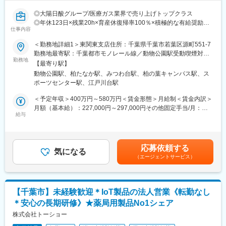
識やスキルを身につけ、現場で活躍いただける体制が整っていま
◎大陽日酸グループ/医療ガス業界で売り上げトップクラス
す。具体的には半年間で独り立ちしてもらうために、入社時・50
◎年休123日×残業20h×育産休復帰率100％×積極的な有給奨励
日目・150日目と3回に分けた研修プログラムを用意。人体のしく
仕事内容
◎医療現場では必要不可欠な医療ガスで社会貢献度の高い仕事で
みや製品知識を中心とし、座学と実技を交えた研修です。集合研
す！
修の合間の期間は配属先でのOJTにてキャッチアップいただきま
＜勤務地詳細1＞東関東支店住所：千葉県千葉市若葉区源町551-7
◎取引先は大学病院をはじめ医療/福祉施設で盤石の経営基盤を持
す。
勤務地最寄駅：千葉都市モノレール線／動物公園駅受動喫煙対
っています
勤務地
策：敷地内喫煙可能場所あり＜勤務地詳細2＞東関東支店 柏営業
【最寄り駅】
■長期就業できる環境：
所住所：千葉県柏市小青田30-4 受動喫煙対策：敷地内喫煙可能場
動物公園駅、柏たなか駅、みつわ台駅、柏の葉キャンパス駅、ス
■業務内容：
・転勤：エリア内で発生する可能性あり ※全国転勤はございませ
所あり変更の範囲：会社の定める事業所
ポーツセンター駅、江戸川台駅
医療ガスを使用いただいている医療機関・高齢者施設等へ訪問
ん
し、医療ガスや在宅医療、医療機器等の販売を行います。様々な
・手当：住宅手当、家族手当、育英一時支援金など充実
＜予定年収＞400万円～580万円＜賃金形態＞月給制＜賃金内訳＞
商品の中からお得意様や患者様にベス
・年休128日
月額（基本給）：227,000円～297,000円その他固定手当/月：
トと思われるものを紹介し、商談していただきます。
給与
10,000円＜月給＞237,000円～307,000円＜昇給有無＞有＜残業手
一人一台社用車があり、直行直帰可能です。
■フクダコーリンの特徴・魅力：
当＞有賃金はあくまでも目安の金額であり、選考を通じて上下す
同社は「医療事故1/100 健康寿命100年への貢献」という理念に
る可能性があります。月給(月額)は固定手当を含めた表記です。
■キャリアパス：
沿った製品ラインナップを持っており、医療従事者の不足が顕著
応募依頼する
メンバー→主任→課長代理→所長代理→課長→所長→部長→支店
気になる
な地域医療や、医療に携わる方々が安心して患者様に向き合える
（エージェントサービス）
長のキャリアパスがございます多様な分野でご活躍いただき、将
環境の提供に貢献できます。
来的には管理職としてのご活躍を期待します。
変更の範囲：会社の定める業務
■当ポジションの魅力：
【千葉市】未経験歓迎＊IoT製品の法人営業《転勤なし
医療ガスは「医薬品」に規定されるガスもあり、一人一人が「命
＊安心の長期研修》★薬局用製品No1シェア
に直接かかわる」重要性を心に刻み仕事に取り組んでいます。責
任は大きいですが、医療や福祉の基盤を支える社会貢献度の高い
株式会社トーショー
仕事です。