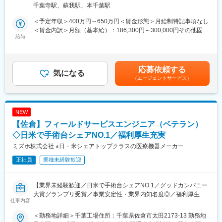
変更の範囲：会社の定める業務
千葉寺駅、蘇我駅、本千葉駅
お客様である医療機関をご訪問し、医師をはじめとした医療現場
スタッフのご要望をお聞きし、ご要望にマッチした医療機器・材
＜予定年収＞400万円～650万円＜賃金形態＞月給制特記事項なし
料を探しご提案。その後は、商品の納品やアフターフォローを行
＜賃金内訳＞月額（基本給）：186,300円～300,000円その他固定
っていただきます。
給与
手当/月：33,000円～77,000円固定残業手当/月：47,000円（固定
その他、新規開業や増改築の企画・提案・納品までのコンサルテ
残業時間30時間0分/月～20時間0分/月）超過した時間外労働の残
ィングなどを行う場合もございます。
業手当は追加支給＜月給＞266,300円～424,000円（一律手当を含
お客様はセコム提携病院を中心とした既存顧客が大半です。長期
む）＜昇給有無＞有＜残業手当＞有＜給与補足＞※給与は前職・経
応募依頼する
的な信頼関係を構築しながら、医療現場を支えていく営業スタイ
気になる
験を考慮の上決定■昇給：年1回（4月）■賞与：年2回（6・12
（エージェントサービス）
ルが特徴です。
月） 賞与実績:基本給の5.2ヵ月(前年度実績)賃金はあくまでも目
新規顧客への営業についても、既存のお客様や関連先からのご紹
安の金額であり、選考を通じて上下する可能性があります。月給
介が中心となるため、飛び込み営業はありません。
(月額)は固定手当を含めた表記です。
NEW
■募集背景
【佐倉】フィールドサービスエンジニア（ベテラン）
セコムグループの一員として医療機器の提案・販売を行う当社で
は、近年、セコム提携医療機関からの案件が増加しており、業績
◇日米で手術台シェアNO.1／福利厚生充実
は継続的に拡大しています。
ミズホ株式会社 ※日・米シェアトップクラスの医療機器メーカー
売上高は2022年度の189.3億円から2025年度には248.9億円へ成
正社員
業種未経験歓迎
長し、社員数も140名から161名へ増加するなど、事業規模を着実
に拡大しています。
今後さらなる顧客ニーズへの対応と組織強化を見据え、営業体制
【業界未経験歓迎／日米で手術台シェアNO.1／グッドカンパニー
の増強を目的とした増員採用を実施します。
大賞グランプリ受賞／事業安定性・業界内知名度◎／福利厚生充
医療業界に興味を持ち、専門知識を身につけながら長期的に成長
仕事内容
実】
していきたい方を歓迎しています。
＜勤務地詳細＞千葉工場住所：千葉県佐倉市太田2173-13 勤務地
【業務概要】