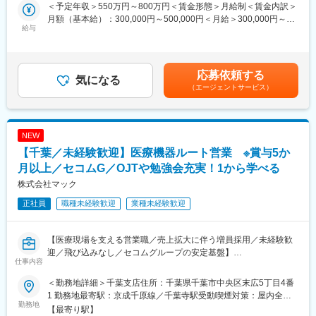
・ラインの構築化とQCDカイゼン業務
OJT形式で3ヶ月間、基礎からしっかり学べる研修を実施していま
＜予定年収＞550万円～800万円＜賃金形態＞月給制＜賃金内訳＞
・パート社員の教育、評価
す。未経験からでも着実に成長できる環境です。
月額（基本給）：300,000円～500,000円＜月給＞300,000円～
・工数の調査、分析、効率化検討（数値化する等による情報の整
給与
500,000円＜昇給有無＞有＜残業手当＞有＜給与補足＞※経験・ス
理）
■就業環境
キルに応じて給与設定します。■昇給年1回■賞与年2回 賃金はあく
・手順書、マニュアル類の作成、改訂
日勤のみ（8:30～17:30）、残業は月15時間程度。マイカー通勤
までも目安の金額であり、選考を通じて上下する可能性がありま
可能です。
す。月給(月額)は固定手当を含めた表記です。
応募依頼する
■本業務で活かせる経験
気になる
働きやすさを重視し、業務量に応じて負担調整も行います。
（エージェントサービス）
・プロセスバリデーションの経験
・リスクアセスメントの経験
■想定されるキャリアパス
・滅菌作業の経験
製造・生産管理のスキルを磨きながら、将来的には開発部門や新
・手順書・マニュアル作成改訂の経験
製品企画、リーダー職へのステップアップも可能です。
NEW
・工場内でのQCサークル活動の経験
【千葉／未経験歓迎】医療機器ルート営業 ※賞与5か
・ISO等の監査対応経験
■企業の特徴/魅力
月以上／セコムG／OJTや勉強会充実！1から学べる
スピーディな製品開発力と幅広い業界への展開力が強み。お客様
■当社の特徴
の声を反映したオーダーメイド製品づくりで成長を続けていま
株式会社マック
私たちは、創業してから40年にわたり「最新最適な医療機器を通
す。
正社員
職種未経験歓迎
業種未経験歓迎
じて健康社会の実現に貢献する」という経営理念を実現するた
め、心臓血管領域、脳血管および消化器領域において、海外の最
変更の範囲：会社の定める業務
新医療機器を国内に導入するとともに、医療現場のニーズを反映
【医療現場を支える営業職／売上拡大に伴う増員採用／未経験歓
した製品の開発を行っております。
迎／飛び込みなし／セコムグループの安定基盤】
世界の医療機器市場の平均成長率が約5.9%、日本国内においても
仕事内容
平均成長率が約4％と市場拡大が続いている今、当社は脳血管領域
■業務内容
や消化器領域に新規に参入し、事業領域を拡大することで成長を
＜勤務地詳細＞千葉支店住所：千葉県千葉市中央区末広5丁目4番
当社の営業担当として、セコム提携病院をはじめとした各医療機
実現してきました。
1 勤務地最寄駅：京成千原線／千葉寺駅受動喫煙対策：屋内全面
関のお客様に対して医療機器・医療材料の提案営業を担当してい
勤務地
禁煙変更の範囲：会社の定める事業所
【最寄り駅】
ただきます。