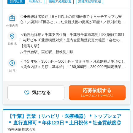
契約社員
転勤なし
職種未経験歓迎
業種未経験歓迎
■働き方：
・年間休日123日
◇◆未経験者歓迎！6ヶ月以上の長期研修でキャッチアップも安
・直行直帰可能
心！／調剤IoT機器といった最新技術の提案が可能！／原則転勤は
・転勤なし
仕事内容
無いため特定エリアで就業されたい方も歓迎！社会貢献性の高い
・残業20h程度
仕事◆◇
＜勤務地詳細＞千葉支店住所：千葉県千葉市花見川区犢橋町1551-
・育産休取得率・復帰率100％・男性の取得実績あり
1 与野ビル1F受動喫煙対策：屋内全面禁煙変更の範囲：会社の定
・個人ノルマなし
【はじめに】
勤務地
める事業所（リモートワーク含む）
・医療機関がお取引先となるため土日祝日の出勤が発生する可能
【最寄り駅】
既存のお客様である調剤薬局やドラッグストアに対して、主力製
性あり
八千代台駅、実籾駅、新検見川駅
品である全自動調剤分包機などの調剤IoT機器を販売いただく職種
※その場合平日に振替休日を取得するか休日出勤手当を支給
となります。
＜予定年収＞350万円～500万円＜賃金形態＞月給制補足事項なし
IoT製品の販売スキルの市場価値は上昇の一途を辿っており、同社
＜賃金内訳＞月額（基本給）：180,000円～280,000円固定残業手
■当社について
で得られるスキルも例外ではありません。完全未経験から市場価
給与
当/月：40,000円～70,000円（固定残業時間33時間0分/月）超過し
2005年に医療ガスディーラー3社が合併し、医療ガス業界の中で
値を高める事ができる貴重な求人となります。
た時間外労働の残業手当は追加支給＜月給＞220,000円～350,000
売上トップクラスの日本メガケアが誕生しました。医療ガスの専
円（一律手当を含む）＜昇給有無＞有＜残業手当＞有＜給与補足
門商社として、医療機関に良質な商品とサービスを提供すること
【業務概要】
＞※給与詳細は、年齢・スキルを考慮し決定します。■昇給：年1
で医療現場を支えています。医療ガスは無くてはならない医療の
応募依頼する
・提案資料作成
気になる
回■賞与：年2回年収420万円／30歳 経験5年年収500万円／32歳
基盤である為、将来的にも必要とされ続けます。
（エージェントサービス）
・顧客要望のヒアリング、製品提案
経験7年賃金はあくまでも目安の金額であり、選考を通じて上下す
・見積もり作成
る可能性があります。月給(月額)は固定手当を含めた表記です。
変更の範囲：会社の定める業務
・製品導入後の定期的なアフターフォロー
・新規訪問
【千葉】営業（リハビリ・医療機器）＊トップシェア
＊ 直行直帰可＊年休123日＊土日祝休＊社会貢献度◎
【その他補足情報】
・長期間の研修を用意しているため職種未経験＆技術的な知識が
酒井医療株式会社