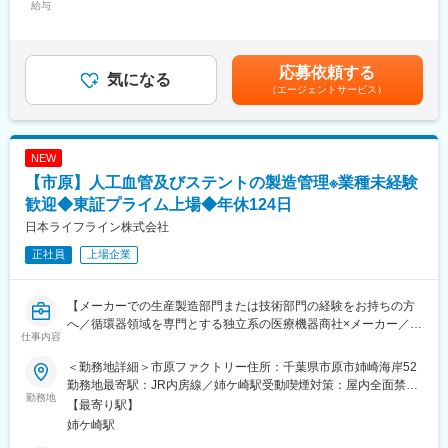
製造：エアコン完備の快適な環境で、電極の組み立てや細かな部
給与
300,000円＜昇給有無＞有＜残業手当＞有賃金はあくまでも目安
品の取り付け作業を行います。
の金額であり、選考を通じて上下する可能性があります。月給(月
生産管理：製造現場の工程管理や人員・物品のスケジュール調
額)は固定手当を含めた表記です。
整、納期管理、完成品の出荷検査を担当します。
応募依頼する
どちらも、品質を守りつつ効率的な生産体制づくりに貢献してい
気になる
（エージェントサービス）
ただきます。現場ではチームで連携しながら、協力会社や販売
店、エンドユーザーであるクリニックや介護施設への納品までの
一連の流れに携わることができます。
NEW
■扱うサービス
【市原】人工血管及びステントの製造管理※業種未経験
当社製品は、脳波・心電・筋電・腸電など多様な測定用電極やパ
ッドです。オーダーメイド対応も多く、医療業界にとどまらず、
歓迎◆東証プライム上場◆年休124日
宇宙や酪農など幅広い分野で利用されています。
日本ライフライン株式会社
正社員
上場企業
■組織構成
製造部門：社員3名＋パート数名（40代中心）
生産管理部門：4名（40代3名、20代1名／兼務あり）で構成され
【メーカーでの生産製造部門または技術部門の経験をお持ちの方
ています。
へ／循環器領域を専門とする独立系の医療機器商社×メーカー／国
仕事内容
内シェアトップクラスの製品を保有】
■業務の魅力
ものづくりの面白さを感じられ、現場から開発や新製品の提案に
＜勤務地詳細＞市原ファクトリー住所：千葉県市原市姉崎海岸52
■業務内容
も関わるチャンスがあります。医療ドラマなどへの製品採用実績
勤務地最寄駅：JR内房線／姉ケ崎駅受動喫煙対策：屋内全面禁煙
・製造現場における管理業務（作業者、部材、生産進捗、工程、
勤務地
もあり、社会貢献度の高さも魅力です。
変更の範囲：会社の定める事業所
【最寄り駅】
歩留まり等の管理）
姉ケ崎駅
・製造ラインの移管業務（機械の導入・立上）
■教育体制