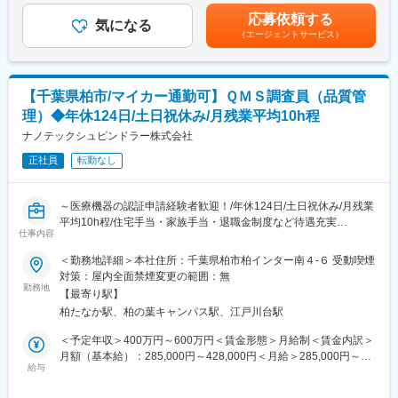
・主にFAXで届く受注を受けて、パート製造社員への生産依頼
遺伝子を抽出するための自動化装置（DNA抽出装置）を中心とし
応募依頼する
・納品書と請求書の作成・発行
気になる
て、遺伝子研究の現場に対し様々な自動化装置を事業展開。
（エージェントサービス）
・仕入れ伝票のシステムへの入力業務
■遺伝子解析の際にはサンプルから遺伝子を抽出する前処理工程が
・パート社員の急な不在時などの軽作業
必要不可欠です。当社はそのプロセスを自動化できる国際特許技
・月１回インドネシアから仕入れた製品の検品・在庫管理等の業
術「マグトレーション・テクノロジー」を取得。
務
■独自の技術、特許を複数保有し、他社にないシステムを設計開発
【千葉県柏市/マイカー通勤可】ＱＭＳ調査員（品質管
・生産管理、購買管理
が可能。
理）◆年休124日/土日祝休み/月残業平均10h程
・その他、付随する業務
■装置全体に関わることができ、様々な知識を得ることができま
※製品理解のために営業同行や展示会参加もございます（年１～２
ナノテックシュピンドラー株式会社
す。
回）
正社員
転勤なし
変更の範囲：会社の定める業務
■業務の魅力
・受注から納品まで一連の流れに関わり、業務全体を把握できま
～医療機器の認証申請経験者歓迎！/年休124日/土日祝休み/月残業
す
平均10h程/住宅手当・家族手当・退職金制度など待遇充実
・少人数のため、自身の仕事が現場に直接役立つ実感があります
仕事内容
・事務未経験領域もOJTで学びながら習得できます
■採用背景：
＜勤務地詳細＞本社住所：千葉県柏市柏インター南４-６ 受動喫煙
組織強化に伴う増員募集となります。
対策：屋内全面禁煙変更の範囲：無
■組織構成：
勤務地
正社員4名、パート社員8名が所属する企業です。現在本業務を担
【最寄り駅】
■業務内容：
当する社員が1名在籍しております。
柏たなか駅、柏の葉キャンパス駅、江戸川台駅
医療機器認証業務を行う当社にて、医療機器等の適合性調査業務
をお任せいたします。
＜予定年収＞400万円～600万円＜賃金形態＞月給制＜賃金内訳＞
■働き方：
月額（基本給）：285,000円～428,000円＜月給＞285,000円～
残業はほとんど発生しません。
■詳細：
給与
428,000円＜昇給有無＞有＜残業手当＞有＜給与補足＞※給与詳細
土日祝休みと働きやすい職場環境です。
当社の技術者の仕事は、認証の審査、各種試験、製造の工程や環
は能力・経験・面接を通しての話し合いを参考に規定より決定い
境・管理方法等が厚労省の定める基準に適合しているかの調査な