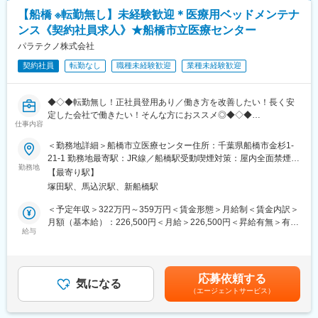
【船橋 ※転勤無し】未経験歓迎＊医療用ベッドメンテナ
■組織構成：
ンス《契約社員求人》★船橋市立医療センター
部長1名、課長1名、メンバー4名が在籍。
※千葉工場勤務の社員は2名、ほかアルバイト社員、派遣社員が在
パラテクノ株式会社
籍しています。
契約社員
転勤なし
職種未経験歓迎
業種未経験歓迎
◆◇◆アルケアについて◆◇◆
同社は「人の役に立ちたい」「医療に貢献したい」という思いや
◆◇◆転勤無し！正社員登用あり／働き方を改善したい！長く安
りを持った社員が活躍しており、お互いに助け合う風土が根付い
定した会社で働きたい！そんな方におススメ◎◆◇◆
ています。
仕事内容
今から70年近く前、病院で骨折治療をする際には、看護師の方が
【業務内容】
＜勤務地詳細＞船橋市立医療センター住所：千葉県船橋市金杉1-
数時間かけて包帯に石膏を塗り込む「ギプス包帯」を作っていま
（1）：パラマウントベッド製品（ベッド、備品）の修理、点検
21-1 勤務地最寄駅：JR線／船橋駅受動喫煙対策：屋内全面禁煙変
した。
（2）：ベッド洗浄機によるベッド洗浄、洗浄後の清拭・メンテナ
勤務地
更の範囲：会社の定める事業所
「看護師の方の負担を軽くしたい」、「患者さんが早く治療を受
【最寄り駅】
ンス・ベッドメイク作業
けられるようにしたい」という想いから、国内初の「スピードギ
塚田駅、馬込沢駅、新船橋駅
（3）：病棟からの修理、点検、洗浄依頼受付、対応
プスの開発に成功。骨折治療に大きなイノベーションをもたら
（4）：病棟で使用している柵やマットレスの交換
＜予定年収＞322万円～359万円＜賃金形態＞月給制＜賃金内訳＞
し、現在では石膏ギプス包帯のスタンダードとなっています。こ
（5）：パートスタッフの業務指導・教育、シフト作成
月額（基本給）：226,500円＜月給＞226,500円＜昇給有無＞有＜
の開発に込められた創業者や社員の志が、アルケアの全ての原点
（6）：（1）～（4）の事務作業・管理
給与
残業手当＞有＜給与補足＞■上記の上限年収は残業15時間/月をし
です。
（7）：慣れてきたら、病院への当社サービスのご紹介、及び病院
た場合の残業代を含む金額となっております。■賞与：年2回（6
のニーズと課題解決に向けた活動
月・12月）※平均2.25ヶ月／年（過去実績）賃金はあくまでも目
変更の範囲：会社の定める業務
安の金額であり、選考を通じて上下する可能性があります。月給
応募依頼する
【求人の魅力】
気になる
(月額)は固定手当を含めた表記です。
（エージェントサービス）
■フォロー体制：
未経験者へのフォローは充実しており3ヵ月程度のOJT研修を用意