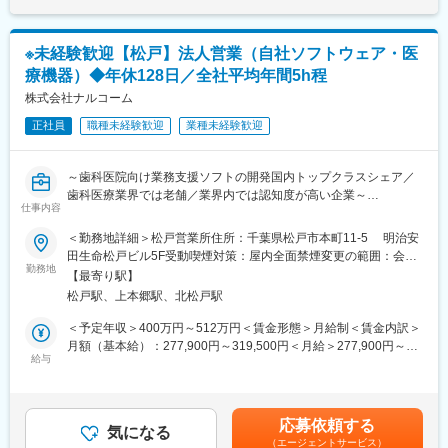
最初は一つの製品を担当いただきシステムと製品専門性を高めて
です。
頂きますが、経験に応じて他のシステムや対応範囲を広げて頂き
ます。
※未経験歓迎【松戸】法人営業（自社ソフトウェア・医
療機器）◆年休128日／全社平均年間5h程
【ポジションの魅力】
・長期間の研修を用意しているため職種未経験＆技術的な知識が
株式会社ナルコーム
全く無い方でも立ち上りが可能となっております。
正社員
職種未経験歓迎
業種未経験歓迎
・業界トップクラスの調剤システムやIoT製品を扱っており、業務
を通して最新の技術に触れることが可能です。
・正社員登用は前提の採用です。就業態度に問題がなければ原則
～歯科医院向け業務支援ソフトの開発国内トップクラスシェア／
登用となり、業界トップクラスシェアを誇る優良企業の正社員と
歯科医療業界では老舗／業界内では認知度が高い企業～
して安定就業が可能です。（登用率98%、試験ノルマなし）
仕事内容
■業務内容：
＜勤務地詳細＞松戸営業所住所：千葉県松戸市本町11-5 明治安
【同社の魅力】
当社で製造、販売するソフトウェア及び、医療機器の紹介、販売
田生命松戸ビル5F受動喫煙対策：屋内全面禁煙変更の範囲：会社
◆医療業界に貢献：
をお任せします。
勤務地
の定める事業所
最新のIoT技術に注力しており、これまで人の手でアナログに行わ
【最寄り駅】
れていた薬剤管理を、全自動で管理、調整、計測、分包まで対応
松戸駅、上本郷駅、北松戸駅
■業務詳細：
可能にしました。当社の製品やシステムが、24時間止めてはなら
◆入社後任せる業務
＜予定年収＞400万円～512万円＜賃金形態＞月給制＜賃金内訳＞
ない医療現場の安心安全や、医療従事者の負担軽減に大きく貢献
問い合わせに関する電話対応、メール対応、zoom対応等
月額（基本給）：277,900円～319,500円＜月給＞277,900円～
しています。
◆ゆくゆく任せていきたい業務
給与
319,500円＜昇給有無＞有＜残業手当＞有＜給与補足＞※給与詳細
◆高いシェアを持つ製品：
歯科医院への訪問、歯科ディーラーへの訪問での製品紹介、販売
は、経験・能力を考慮し、相談の上決定します。■昇給：年2回
調剤というニッチな分野で、業界トップクラスのシェアを誇る製
（4月・9月）■賞与：年2回（6月・9月・12月）（2025年実績）■
品が多数あります。寡占市場だからこそ、競合製品を使っている
■入社後の流れ
モデル年収：30歳主任級 319,500円 年収512万円（過去３年平
顧客からいかにシェアを獲得するか試行錯誤する面白さがありま
応募依頼する
OJT、研修、どれだけで1人前か 約2年かけてOJTを行います。3
気になる
均）賃金はあくまでも目安の金額であり、選考を通じて上下する
す。
（エージェントサービス）
年程度で新人期間を卒業します。