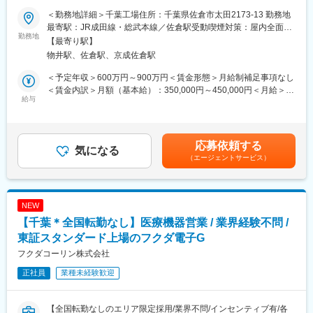
＜勤務地詳細＞千葉工場住所：千葉県佐倉市太田2173-13 勤務地
【業務概要】
【対象エリア】
最寄駅：JR成田線・総武本線／佐倉駅受動喫煙対策：屋内全面禁
各種医療機器を製造販売する当社のロジスティクスセンターのセ
勤務地
■首都圏・北関東圏の対応を中心とします。
煙変更の範囲：会社の定める事業所
【最寄り駅】
ンター長として、ロジスティクスセンターのマネジメント、およ
■千葉勤務はフィールドサービス部門の本社機能を有しているた
物井駅、佐倉駅、京成佐倉駅
び入出荷・在庫管理・棚卸しなど実務の管理を行って頂きます。
め、各営業所から協力要請があれば全国に出向くこともありま
す。
＜予定年収＞600万円～900万円＜賃金形態＞月給制補足事項なし
【業務内容】
＜賃金内訳＞月額（基本給）：350,000円～450,000円＜月給＞
■課員マネジメント （労務管理、安全衛生管理含む）
給与
【取扱製品】
350,000円～450,000円＜昇給有無＞有＜残業手当＞有＜給与補足
■効率化を図るための分析及び施策の立案と浸透 （各種手順やマ
■手術台や手術台に付随する各種アクセサリー製品、手術室関連製
＞■昇給：年1回（1月）■賞与：年2回（6月、12月）・前職を考慮
ニュアルの見直し、仕組みづくりなど）
品
のうえ、経験・スキルに応じて決定します。 表記は目安であり
・社内外の調整・折衝 (配送業者・資材業者とのコスト・納期に
※製品は、機械・電気・油圧・バッテリー・操作盤等で構成されま
選考を通じて上下する可能性があります。・業績加算賞与の制度
応募依頼する
対する交渉など)
気になる
す。
があり、年収は平均的な加算賞与を含みます。・残業代別途支給
（エージェントサービス）
■各種実務の管理監督
(管理職採用の場合支給なし)賃金はあくまでも目安の金額であり、
■商品管理、在庫管理業務 （荷受、出荷、梱包、検品、誤出荷改
【所属組織の構成】
選考を通じて上下する可能性があります。月給(月額)は固定手当を
善、長期保管製品の期限管理など）
■フィールドサービススタッフ17名（テクニカルサービス部全体
含めた表記です。
■入出荷システム、バーコード管理業務
31名）
NEW
■医療器械の貸し出し業務
※医療機器取り扱いの経験は必要ありません。
【千葉＊全国転勤なし】医療機器営業 / 業界経験不問 /
※ 千葉工場内にあるロジスティクスセンターに勤務頂きますが、
※異業界転職者も多数活躍中です！
羽田にも少数事業所があり、両事業所の管理監督を行います。
東証スタンダード上場のフクダ電子G
例）複合機、家電製品、厨房機器、自動車、建設機械、重電機
械 等
フクダコーリン株式会社
【当社のロジスティクスセンターについて】
正社員
業種未経験歓迎
■ロジスティクスセンターは、千場工場で製造された手術台や関連
【豊富な福利厚生】
製品、五泉工場で製造された脳動脈瘤クリップ、鋼製器具、各種
■住宅補助手当 / 会社規程に該当の場合
インプラント等の医療機器を集約し、受注に基づいて日本と世界
(30歳まで15,000円/月、35歳まで10,000円/月)
【全国転勤なしのエリア限定採用/業界不問/インセンティブ有/各
各国へ出荷しています。