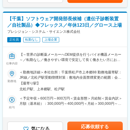
可能性があります。月給(月額)は固定手当を含めた表記です。
変更の範囲：会社の定める業務
■一日の流れ：
その週、その月のスケジュールの確認、メールの対応、歯科医院
【千葉】ソフトウェア開発部長候補（遺伝子診断装置
や販売ディーラーへの訪問、zoomでの商品説明等
／自社製品）◆フレックス／年休123日／グロース上場
■特徴・魅力：
プレシジョン・システム・サイエンス株式会社
・残業はほぼなしで、18：10にはみんなオフィスからいなくなる
正社員
転勤なし
上場企業
のが日常です。オンオフの切り替えがしやすい会社です。
・サブスクの売上が好調であり、毎年順調に売上が伸びていま
す。決算賞与などの仕組みもあります。
【～世界の診断薬メーカーへOEM提供を行うバイオ機器メーカー
～／転勤なし／働きやすい環境で安定して長く働きたい方にお勧
■キャリアパス：
仕事内容
め】
販売だけでなく、企画営業として自分が担当する会社さんを対応
＜勤務地詳細＞本社住所：千葉県松戸市上本郷88 勤務地最寄駅：
していただくなど、ルート営業ではない企画営業を目指すことが
PCR検査や遺伝子検査に使われる検査装置・試薬を開発・製造す
JR線／北松戸駅受動喫煙対策：敷地内全面禁煙変更の範囲：会社
できます。
る当社にて、医療機器のソフトウェアシステム設計・開発業務を
勤務地
の定める事業所
【最寄り駅】
部長候補として担当いただきます。
■当社について：
北松戸駅、上本郷駅、松戸駅
病気の診断や感染症検査を支える製品を世界中の医療機関や研究
当社は歯科医院向け業務支援ソフトの開発で、国内トップクラス
機関に提供しています。
＜予定年収＞600万円～800万円＜賃金形態＞月給制＜賃金内訳＞
のシェアを誇ります。創業から65年以上にわたって数多くの歯科
月額（基本給）：300,000円～400,000円＜月給＞300,000円～
医院とのネットワークを築いてきました。近年では歯科医院の数
【業務詳細】※プレイングマネージャーとして実務もお任せいたし
給与
400,000円＜昇給有無＞有＜残業手当＞有＜給与補足＞■賞与：年
も増加しており、集客や業務効率化といった課題を抱えるお客様
ます。
2回※過去実績賃金はあくまでも目安の金額であり、選考を通じて
も多数います。マーケットはまだまだ開拓の余地があると考えて
・体外診断 医療機器(IEC62304)のソフトウェアシステムの設計、
上下する可能性があります。月給(月額)は固定手当を含めた表記で
います。
開発、検証、ドキュメント作成。
す。
応募依頼する
・ソフトウェア開発チームリーダ、外注管理
気になる