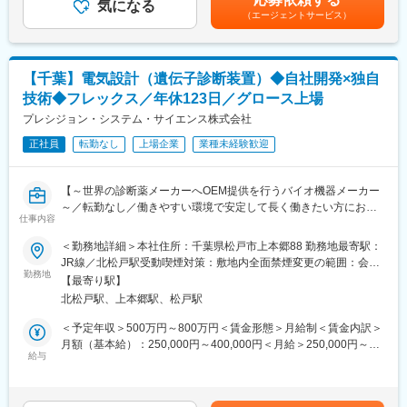
・新規案件の構想と原理検証
気になる
（エージェントサービス）
【会社・求人の魅力】
【所属部門構成】
■当社はバイオ関連業界において、血液や組織細胞などの検体から
7名（兼任部長、課長、メンバー5名）
遺伝子を抽出するための自動化装置（DNA抽出装置）を中心とし
て、遺伝子研究の現場に対し様々な自動化装置を事業展開。
【千葉】電気設計（遺伝子診断装置）◆自社開発×独自
【働き方】
■遺伝子解析の際にはサンプルから遺伝子を抽出する前処理工程が
技術◆フレックス／年休123日／グロース上場
■転勤もありませんので、安心して長期就業することが可能です。
必要不可欠です。当社はそのプロセスを自動化できる国際特許技
■土日祝日休みの完全週休二日制。年休123日＋夏季休暇5日。
プレシジョン・システム・サイエンス株式会社
術「マグトレーション・テクノロジー」を取得。
■有休が取得しやすく、フレックスタイム制等により働きやすい環
■独自の技術、特許を複数保有し、他社にないシステムを設計開発
正社員
転勤なし
上場企業
業種未経験歓迎
境です。
が可能。
■会社として4～5年前くらいからDX化やホワイト化に動いてお
り、休日出勤が発生しないように会社として対策している為、現
変更の範囲：会社の定める業務
【～世界の診断薬メーカーへOEM提供を行うバイオ機器メーカー
在では休日出勤はほぼございません。
～／転勤なし／働きやすい環境で安定して長く働きたい方にお勧
■出張は年数回あり（自社や委託会社の工場がある場所：茨城、岩
仕事内容
め】
手、秋田、大阪など）
＜勤務地詳細＞本社住所：千葉県松戸市上本郷88 勤務地最寄駅：
PCR検査や遺伝子検査に使われる検査装置・試薬を開発・製造す
JR線／北松戸駅受動喫煙対策：敷地内全面禁煙変更の範囲：会社
【当社の魅力】
る当社にて、医療機器（体外診断機器）等の電気設計業務を担当
勤務地
の定める事業所
■同社の技術は今後必要性がさらに高まるDNA鑑定の精度向上に
【最寄り駅】
いただきます。
も役立つとされており、社会貢献性の高い業務に関わることがで
北松戸駅、上本郷駅、松戸駅
病気の診断や感染症検査を支える製品を世界中の医療機関や研究
きます。
機関に提供しています。
＜予定年収＞500万円～800万円＜賃金形態＞月給制＜賃金内訳＞
最近では COVID-19 のPCR検査へ大きな貢献を果たしていま
月額（基本給）：250,000円～400,000円＜月給＞250,000円～
す。
【業務詳細】
給与
400,000円＜昇給有無＞有＜残業手当＞有＜給与補足＞■賞与：年
■装置全体に関わる事が出来、色々な知識を得る事が出来ます。
・システム構成設計
2回※過去実績賃金はあくまでも目安の金額であり、選考を通じて
■育休制度完備（女性取得率は100％で、復帰も100％です。パパ
・配線構成図、配線図、回路図作成、要求仕様書、製造手順書等
上下する可能性があります。月給(月額)は固定手当を含めた表記で
育休の取得も推進しています。）
の書類作成