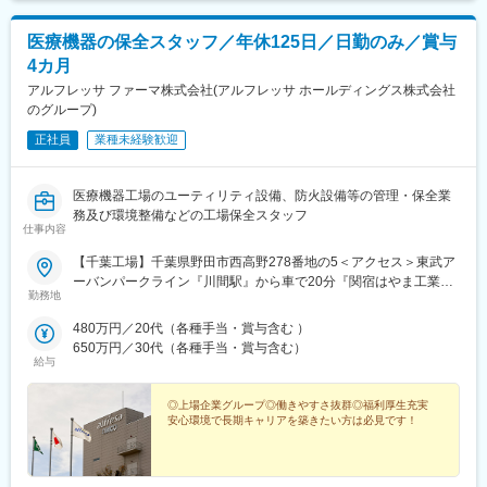
医療機器の保全スタッフ／年休125日／日勤のみ／賞与
4カ月
アルフレッサ ファーマ株式会社(アルフレッサ ホールディングス株式会社
のグループ)
正社員
業種未経験歓迎
医療機器工場のユーティリティ設備、防火設備等の管理・保全業
務及び環境整備などの工場保全スタッフ
仕事内容
【千葉工場】千葉県野田市西高野278番地の5＜アクセス＞東武ア
ーバンパークライン『川間駅』から車で20分『関宿はやま工業団
勤務地
地バス停』から徒歩1分※マイカー通勤OK！（駐車場完備）
480万円／20代（各種手当・賞与含む ）
650万円／30代（各種手当・賞与含む）
給与
◎上場企業グループ◎働きやすさ抜群◎福利厚生充実
安心環境で長期キャリアを築きたい方は必見です！