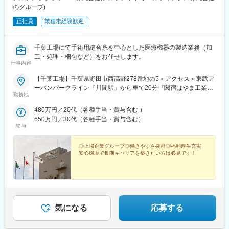
のグループ)
正社員
業種未経験歓迎
千葉工場にて手術用縫合糸を中心とした医療機器の製造業務（加
工・処理・梱包など）をお任せします。
仕事内容
【千葉工場】千葉県野田市西高野278番地の5＜アクセス＞東武ア
ーバンパークライン『川間駅』から車で20分『関宿はやま工業団
勤務地
地バス停』から徒歩1分※マイカー通勤OK！（駐車場完備）
480万円／20代（各種手当・賞与含む ）
650万円／30代（各種手当・賞与含む）
給与
◎上場企業グループ◎働きやすさ抜群◎福利厚生充実
安心環境で長期キャリアを築きたい方は必見です！
気になる
応募する