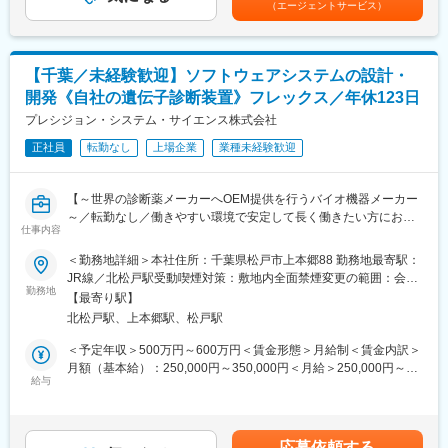
変更の範囲：会社の定める業務
（エージェントサービス）
・新規案件の構想と原理検証
【所属部門構成】
7名（兼任部長、課長、メンバー5名）
【千葉／未経験歓迎】ソフトウェアシステムの設計・
開発《自社の遺伝子診断装置》フレックス／年休123日
【働き方】
■転勤もありませんので、安心して長期就業することが可能です。
プレシジョン・システム・サイエンス株式会社
■土日祝日休みの完全週休二日制。年休123日＋夏季休暇5日。
正社員
転勤なし
上場企業
業種未経験歓迎
■有休が取得しやすく、フレックスタイム制等により働きやすい環
境です。
■会社として4～5年前くらいからDX化やホワイト化に動いてお
【～世界の診断薬メーカーへOEM提供を行うバイオ機器メーカー
り、休日出勤が発生しないように会社として対策している為、現
～／転勤なし／働きやすい環境で安定して長く働きたい方にお勧
在では休日出勤はほぼございません。
仕事内容
め】
■出張は年数回あり（自社や委託会社の工場がある場所：茨城、岩
＜勤務地詳細＞本社住所：千葉県松戸市上本郷88 勤務地最寄駅：
手、秋田、大阪など）
PCR検査や遺伝子検査に使われる検査装置・試薬を開発・製造す
JR線／北松戸駅受動喫煙対策：敷地内全面禁煙変更の範囲：会社
る当社にて、医療機器のソフトウェアシステム設計・開発業務を
勤務地
の定める事業所
【当社の魅力】
【最寄り駅】
担当いただきます。
■同社の技術は今後必要性がさらに高まるDNA鑑定の精度向上に
北松戸駅、上本郷駅、松戸駅
病気の診断や感染症検査を支える製品を世界中の医療機関や研究
も役立つとされており、社会貢献性の高い業務に関わることがで
機関に提供しています。
＜予定年収＞500万円～600万円＜賃金形態＞月給制＜賃金内訳＞
きます。
月額（基本給）：250,000円～350,000円＜月給＞250,000円～
最近では COVID-19 のPCR検査へ大きな貢献を果たしていま
【業務詳細】
給与
350,000円＜昇給有無＞有＜残業手当＞有＜給与補足＞■賞与：年
す。
・体外診断 医療機器(IEC62304)のソフトウェアシステムの設計、
2回※過去実績賃金はあくまでも目安の金額であり、選考を通じて
■装置全体に関わる事が出来、色々な知識を得る事が出来ます。
開発、検証、ドキュメント作成。
上下する可能性があります。月給(月額)は固定手当を含めた表記で
■育休制度完備（女性取得率は100％で、復帰も100％です。パパ
・外注管理
す。
育休の取得も推進しています。）
応募依頼する