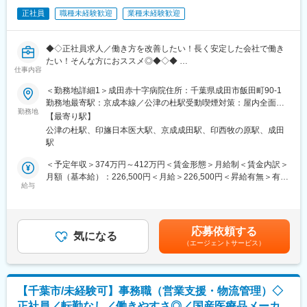
・平均残業20時間程度
正社員
職種未経験歓迎
業種未経験歓迎
・年休123日、土日祝休み
・家族手当や住宅手当、借り上げ社宅、退職金制度など福利厚生
充実！ご家庭との両立をしたい方にお勧めです。
◆◇正社員求人／働き方を改善したい！長く安定した会社で働き
たい！そんな方におススメ◎◆◇◆
【評価制度】
仕事内容
「定量面（数値目標）」と「定性面（プロセス評価）」で評価さ
【はじめに】
＜勤務地詳細1＞成田赤十字病院住所：千葉県成田市飯田町90-1
れます。上長とのミーティングで目標を決める為、モチベーショ
当ポジションはサービスエンジニアと言われる、機械のメンテナ
勤務地最寄駅：京成本線／公津の杜駅受動喫煙対策：屋内全面禁
ンを保ちながらお仕事に励んでいただくことが可能です。
ンスを行う技術職となります。メンテナンススキルの市場価値は
勤務地
煙＜勤務地詳細2＞日本医科大学千葉北総病院住所：千葉県印西市
【最寄り駅】
上昇の一途を辿っており、同社で得られるスキルも例外ではあり
鎌苅1715 勤務地最寄駅：北総鉄道線／印旛日本医大駅受動喫煙対
【当社について】
公津の杜駅、印旛日本医大駅、京成成田駅、印西牧の原駅、成田
ません。完全未経験から市場価値を高める事ができる貴重な求人
策：屋内全面禁煙変更の範囲：会社の定める事業所
1881年創業の歴史ある医療機器メーカーです。福祉施設や病院に
駅
となります。
おける入浴装置においてはトップクラスシェアを誇っています。
＜予定年収＞374万円～412万円＜賃金形態＞月給制＜賃金内訳＞
主力である「介護浴槽事業」や「リハビリテーション事業」をは
【業務概要】
月額（基本給）：226,500円＜月給＞226,500円＜昇給有無＞有＜
じめ、「ウェルビーイング支援事業」など、幅広い事業で確固た
パラマウントベッド社製品を中心とした医療用ベッドのメンテナ
給与
残業手当＞有＜給与補足＞■上記の上限年収は残業15時間/月をし
る地位を築き上げてきました。また、近年ではメジャーリーガー
ンス作業、ベッドの使用方法説明や製品紹介等をお任せ致しま
た場合の残業代を含む金額となっております。■賞与：年2回（6
や陸上選手など、トップアスリートのサポートにも大きく貢献し
す。
月・12月）※平均4.55ヶ月／年の支給賃金はあくまでも目安の金
ており、今後も需要拡大を見込んでおります。
【業務内容】
額であり、選考を通じて上下する可能性があります。月給(月額)は
今後も医療・福祉・保健の分野において、健康を願う人・支える
応募依頼する
・ベッド、点滴スタンド、ストレッチャー、車いす等の修理、点
気になる
固定手当を含めた表記です。
人、双方の信頼に応え価値ある製品とサービスを提供し、いきい
（エージェントサービス）
検及び事務作業
きとした豊かな会社作りに貢献します。
・パートスタッフの勤怠管理、業務教育指導
・退院時ベッド清掃およびベッドメイク業務に関わる備品手配
【社風について】
・慣れてきたら、病院への当社サービスのご紹介、及び病院のニ
当社の社員は医療に貢献しようとする意欲が高く、その志のもと
【千葉市/未経験可】事務職（営業支援・物流管理）◇
ーズと課題解決に向けた活動
やりがいをもって働いています。また、落ち着いた人柄の社員が
正社員／転勤なし／働きやすさ◎／国産医療品メーカ