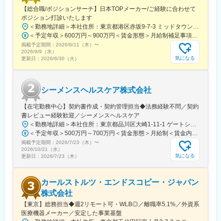
■魅力：
【総合職/ポジションサーチ】日本TOPメーカー/ご経験に合わせて
年間休日124日の土日祝休みです。受けた案件により繁閑の差は
ポジション打診いたします
ありますが、残業も平均するとひと月10時間程度で残業がなく帰
＜勤務地詳細＞本社住所：東京都港区赤坂9-7-3 ミッドタウン・ウェスト勤務地最寄駅：東京メトロ日比谷線／都営大江戸線／六本木駅受動喫煙対策：敷地内全面禁煙変更の範囲：会社の定める事業所（リモートワーク含む）
れる日が多くあります。段取りがうまくいけば、有給休暇も十分
＜予定年収＞600万円～900万円＜賃金形態＞月給制補足事項なし＜賃金内訳＞月額（基本給）：300,000円～500,000円＜月給＞300,000円～500,000円＜昇給有無＞有＜残業手当＞有賃金はあくまでも目安の金額であり、選考を通じて上下する可能性があります。月給(月額)は固定手当を含めた表記です。
に取得でき、プライベートの充実も図れます。
掲載予定期間：
当社の仕事は医療機器の安全性、有効性に係る業務で社会に貢献
2026/6/11（木）
〜
2026/9/9（水）
するという、非常にやりがいのある仕事です。専門的スキルを身
気になる
更新日：
2026/6/30（火）
に着けることができるとともに、定年後も継続して就業していた
だくことができます。
シーメンスヘルスケア株式会社
※本件は内閣府主導の地方創生事業の一環である先導的人材マッチ
ング事業に基づく求人でございます。
【在宅勤務中心】契約書作成・契約管理担当◆法務経験不問／契約
書レビュー経験歓迎／シーメンスヘルスケア
変更の範囲：会社の定める業務
＜勤務地詳細＞本社住所：東京都品川区大崎1-11-1 ゲートシティ大崎ウエストタワー勤務地最寄駅：JR線／大崎駅受動喫煙対策：屋内全面禁煙変更の範囲：会社の定める事業所（リモートワーク含む）
＜予定年収＞500万円～700万円＜賃金形態＞月給制＜賃金内訳＞月額（基本給）：250,000円～500,000円＜月給＞250,000円～500,000円＜昇給有無＞有＜残業手当＞有＜給与補足＞※給与詳細は経験・能力・前職給与等を踏まえて決定致します。■昇給：年1回（10月）■賞与：年2回（6月・12月）賃金はあくまでも目安の金額であり、選考を通じて上下する可能性があります。月給(月額)は固定手当を含めた表記です。
掲載予定期間：
2026/7/23（木）
〜
2026/10/21（水）
気になる
更新日：
2026/7/23（木）
カールストルツ・エンドスコピー・ジャパン
株式会社
【東京】総務担当◆週2リモート可・WLB◎／離職率5.1%／外資系
医療機器メーカー／安定した事業基盤