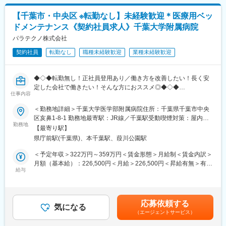
しておりますのでご安心ください。
■扱う製品について：
【千葉市・中央区 ※転勤なし】未経験歓迎＊医療用ベッ
同社は医療用介護ベッド業界の最大手(シェアNo1)であるパラマウ
ドメンテナンス《契約社員求人》千葉大学附属病院
ントHDの中核企業となります。加えて、業務で扱う製品は機械は
パラマウント製品が主となり、業界最高峰の製品や技術に触れる
パラテクノ株式会社
事が可能です。
契約社員
転勤なし
職種未経験歓迎
業種未経験歓迎
【同社について】
同社は医療介護用ベッド国内No1シェアを有するパラマウントベ
ッドHDの中核子会社です。介護用ベッド、医療用のベッド市場で
◆◇◆転勤無し！正社員登用あり／働き方を改善したい！長く安
国内において約7割の業界TOPシェアを誇り海外でも高いシェアを
定した会社で働きたい！そんな方におススメ◎◆◇◆
獲得しています。
仕事内容
【業務概要】
＜勤務地詳細＞千葉大学医学部附属病院住所：千葉県千葉市中央
変更の範囲：会社の定める業務
パラマウントベッド社製品を中心とした医療用ベッドのメンテナ
区亥鼻1-8-1 勤務地最寄駅：JR線／千葉駅受動喫煙対策：屋内全
ンス作業、ベッドの使用方法説明や製品紹介等をお任せ致しま
勤務地
面禁煙変更の範囲：会社の定める事業所
【最寄り駅】
す。
県庁前駅(千葉県)、本千葉駅、葭川公園駅
【業務内容】
（1）：床頭台(テレビ・冷蔵庫・Wi-Fi・テレビ台・契約管理シス
＜予定年収＞322万円～359万円＜賃金形態＞月給制＜賃金内訳＞
テム)の保守業務
月額（基本給）：226,500円＜月給＞226,500円＜昇給有無＞有＜
（2）：入院案内業務（入院セット・テレビセット・おむつセッ
給与
残業手当＞有＜給与補足＞■上記の上限年収は残業15時間/月をし
ト）
た場合の残業代を含む金額となっております。■賞与：年2回（6
（3）：利用受付業務（PC情報登録・退院処理）
月・12月）※平均2.25ヶ月／年（過去実績）賃金はあくまでも目
（4）：退院時清掃業務（清掃計画立案・パートスタッフ管理・清
安の金額であり、選考を通じて上下する可能性があります。月給
応募依頼する
掃品質管理）
気になる
(月額)は固定手当を含めた表記です。
（エージェントサービス）
（5）：ベッドセンター業務（管理対象備品の定期点検・修理・備
品管理・更新計画の立案）