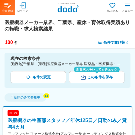
会員登録
ログイン
気になる
メニュー
医療機器メーカー業界、千葉県、産休・育休取得実績あり
の転職・求人検索結果
100
条件で並び替え
件
現在の検索条件
[勤務地]千葉県 [業種]医療機器メーカー業界-医薬品・医療機器・ライフサイエンス・医療系サービス [詳細条件](休日・働き方)産休・育休取得実績あり
新着求人をいつでもチェック
条件の変更
この条件を保存
千葉県
のみで募集中
NEW
医療機器の生産部スタッフ／年休125日／日勤のみ／賞
与4カ月
アルフレッサ ファーマ株式会社(アルフレッサ ホールディングス株式会社