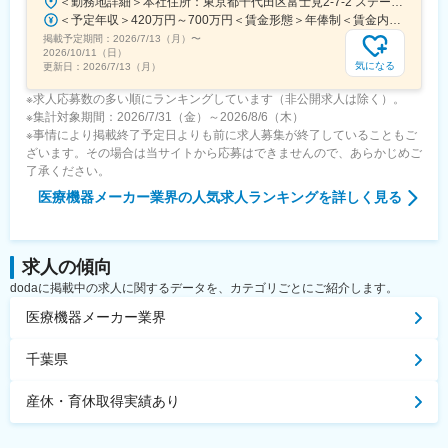
＜勤務地詳細＞本社住所：東京都千代田区富士見2-7-2 ステージビルディング8F勤務地最寄駅：JR総武線／飯田橋駅受動喫煙対策：屋内全面禁煙変更の範囲：会社の定める事業所（リモートワーク含む）
＜予定年収＞420万円～700万円＜賃金形態＞年俸制＜賃金内訳＞年額（基本給）：3,319,800円～5,440,000円固定残業手当/月：73,350円～130,000円（固定残業時間30時間0分/月）超過した時間外労働の残業手当は追加支給＜月額＞350,000円～583,333円（12分割）（一律手当を含む）＜昇給有無＞有＜残業手当＞有＜給与補足＞※経験・能力・前職での給与を考慮し､当社規定により決定します。■パフォーマンスボーナス（個人実績連動／年1回■昇給：有（人事評価・会社業績に基づく）賃金はあくまでも目安の金額であり、選考を通じて上下する可能性があります。月給(月額)は固定手当を含めた表記です。
掲載予定期間：
2026/7/13（月）
〜
2026/10/11（日）
気になる
更新日：
2026/7/13（月）
※求人応募数の多い順にランキングしています（非公開求人は除く）。
※集計対象期間：2026/7/31（金）～2026/8/6（木）
※事情により掲載終了予定日よりも前に求人募集が終了していることもご
ざいます。その場合は当サイトから応募はできませんので、あらかじめご
了承ください。
医療機器メーカー業界
の人気求人ランキングを詳しく見る
求人の傾向
dodaに掲載中の求人に関するデータを、カテゴリごとにご紹介します。
医療機器メーカー業界
千葉県
産休・育休取得実績あり