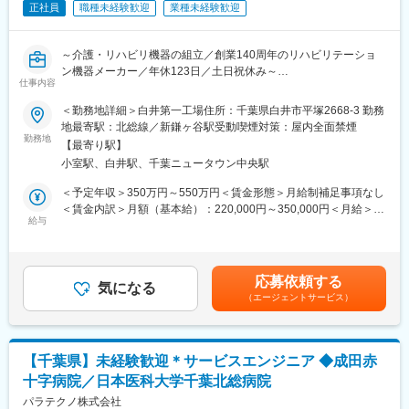
識はそこまで持っていなくても大丈夫です。スキルを備えたあと
正社員
職種未経験歓迎
業種未経験歓迎
入浴装置を提案するにあたり、お客様の要望に合わせたサイズ感
は土日（当番制）に呼び出しはありますが一次対応はコールセン
や機能を確認する為、図面作成なども必要となります。営業とし
ターが行い、現場での対応が必要な場合のみ、出勤します。また
てのスキルだけではなく、CADの知識・経験も積むことができ専
～介護・リハビリ機器の組立／創業140周年のリハビリテーショ
呼び出し手当、待機手当、時間外出勤手当などはしっかり完備さ
門的な知識が身につきます。
ン機器メーカー／年休123日／土日祝休み～
れております。
仕事内容
■研修制度：各営業所の先輩社員とOJT形式で半年～1年程度かけ
■社会貢献性
【業務内容】
て育成を行います。過去にも未経験の方も多く入社していますの
＜勤務地詳細＞白井第一工場住所：千葉県白井市平塚2668-3 勤務
近年、国内において少子高齢化や介護業界の人員不足が大きな社
下記の組立業務をお任せします。
でご安心ください。
地最寄駅：北総線／新鎌ヶ谷駅受動喫煙対策：屋内全面禁煙
会課題となっております。介護浴槽やリハビリ機器はそのような
（1） 介護浴槽やトレーニング機器の組立作業
■長期的な就業可能：現在は勤続年数20年と在籍している方も多
勤務地
【最寄り駅】
課題解決につながる製品のため、大きなやりがい・社会貢献を感
（2） 作業手順、工順管理のサポート業務
数おり年齢層も20歳～50歳とバランスよく活躍しています。自己
じられます。
小室駅、白井駅、千葉ニュータウン中央駅
都合の退職も3~5％と大手日系メーカーと同様に非常に長く働け
【同社製品の魅力】
る環境です。
＜予定年収＞350万円～550万円＜賃金形態＞月給制補足事項なし
（1）入浴装置…
■キャリアパス：機械だけでなく電気やIT・科学の知識も身に着け
＜賃金内訳＞月額（基本給）：220,000円～350,000円＜月給＞
リハビリテーションや介護（入浴介助）の為に利用される製品で
ることができます。エンジニアのキャリアパスは無限であり、社
給与
220,000円～350,000円＜昇給有無＞有＜残業手当＞有＜給与補足
す。介護レベルに応じた製品があり、高齢化社会の中様々なニー
内公募制度によりサービスマネージャーとして現場のマネジメン
＞※給与詳細は経験・能力に応じて決定します。■賞与：年2回
ズに応えるために常に開発、改良を行っており、当社の主力製品
ト、本社工場での製品開発・改良、サービス体制の仕組み作りな
（過去実績…計3.8ヶ月）賃金はあくまでも目安の金額であり、選
です。
ど積極的なキャリア構築が可能です。
考を通じて上下する可能性があります。月給(月額)は固定手当を含
応募依頼する
気になる
めた表記です。
（エージェントサービス）
（2）リハビリテーション機器…
変更の範囲：会社の定める業務
医学的根拠に基づき、創業以来1世紀以上に渡り、製造販売してお
ります。疾患を治療するだけでなく、トレーニングで修正し再発
を防止するための指導を行うとともにトレーニングに必要なリハ
【千葉県】未経験歓迎＊サービスエンジニア ◆成田赤
ビリテーション機器の開発、改良を行っております。
十字病院／日本医科大学千葉北総病院
【働き方の魅力】
パラテクノ株式会社