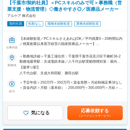
獲得しています。
【千葉市/契約社員】＜PCスキルのみで可＞事務職（営
・営業ロジで生産性をアップし、サンプルの発送業務等を効率良
業支援・物流管理）◇働きやすさ◎／医療品メーカー
くする。
変更の範囲：会社の定める業務
・営業活動のサポート業務を実施し、全体最適を目指す。
アルケア 株式会社
契約社員
転勤なし
職種未経験歓迎
業種未経験歓迎
■組織構成：
部長1名、課長1名、メンバー4名が在籍。
※千葉工場勤務の社員は2名、ほかアルバイト社員、派遣社員が在
【未経験歓迎／PCスキルさえあればOK／平均残業0～20時間以内
籍しています。
／残業創業以来黒字経営の国産医療品メーカー】
仕事内容
◆◇◆アルケアについて◆◇◆
■主な業務内容：
＜勤務地詳細＞千葉工場住所：千葉県千葉市花見川区千種町36-2
同社は「人の役に立ちたい」「医療に貢献したい」という思いや
・サンプル入出庫管理
勤務地最寄駅：京成電鉄本線／八千代台駅受動喫煙対策：屋内全
りを持った社員が活躍しており、お互いに助け合う風土が根付い
・セールスフォースでの発送等に関わる業務（発送伝票の出力）
勤務地
面禁煙変更の範囲：無
ています。
【最寄り駅】
・展示会の物品管理および準備、発送業務
今から70年近く前、病院で骨折治療をする際には、看護師の方が
八千代台駅、京成大和田駅、勝田台駅
数時間かけて包帯に石膏を塗り込む「ギプス包帯」を作っていま
■その他業務内容：
＜予定年収＞250万円～350万円＜賃金形態＞月給制補足事項なし
した。
・臨床試用書、カタログ、販促ツールの管理
＜賃金内訳＞月額（基本給）：200,000円～300,000円＜月給＞
「看護師の方の負担を軽くしたい」、「患者さんが早く治療を受
・事業部の備品貸出
給与
200,000円～300,000円＜昇給有無＞有＜残業手当＞有＜給与補足
けられるようにしたい」という想いから、国内初の「スピードギ
・運送費の清算処理
＞※ご経験・スキルを考慮し、社内規定により決定いたします。賃
プスの開発に成功。骨折治療に大きなイノベーションをもたら
・繁忙日、繁忙時間帯の発送業務
金はあくまでも目安の金額であり、選考を通じて上下する可能性
し、現在では石膏ギプス包帯のスタンダードとなっています。こ
があります。月給(月額)は固定手当を含めた表記です。
の開発に込められた創業者や社員の志が、アルケアの全ての原点
応募依頼する
■お仕事のミッション：
気になる
です。
（エージェントサービス）
・営業ロジで生産性をアップし、サンプルの発送業務等を効率良
くする。
変更の範囲：会社の定める業務
・営業活動のサポート業務を実施し、全体最適を目指す。