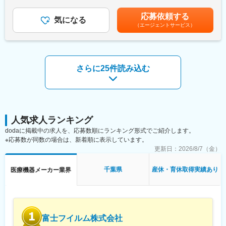
たします。■賞与：年2回賃金はあくまでも目安の金額であり、選
■当社について：
どがあります。仕事の内容は、出来上がった製品を見る仕事と製
考を通じて上下する可能性があります。月給(月額)は固定手当を含
1971年3月、個人事業(名称：三恵ディスポ）として松浪靖夫氏個
応募依頼する
品を作るプロセスを見る仕事があります。そこで薬機法に基づく
気になる
めた表記です。
人が、千葉県市原市五所に事務所を設置し、紙マスク、ビニール
（エージェントサービス）
指定医療管理機器に係るQMS適合性調査をお任せします。医療機
製エンピツケース、ビニール製カバン、その他の製造販売を開
器を造っているお客様の製造場所（工場等）へ赴いて、適正な管
始。1975年11月、株式会社三恵設立。
理の下で製造されているのかを実地調査したり、その他書面によ
1988年、アネロイド型血圧計、水銀血圧計、聴診器等、医療機器
る調査をします。
の製造を始めると同時に、北米、ヨーロッパ向けに輸出を開始。
さらに25件読み込む
平成元年、血圧計の輸出量の増大に伴い、インドネシア ジャカル
■組織構成・就業環境：
タ郊外に工場を設立し、血圧計の生産と北米・ヨーロッパへの直
現在の認証部門には、12名の技術者がおります。
接輸出を開始。さらに、金属切削加工品・ラテックスゴム製品の
１つの案件を受け付けたら一人の者が調査、審査、書類の作成を
製造販売を開始。
行います。確認業務として最後に評価者が携わりますが、基本は
2024年に株式会社アイ・メデックスグループに加わる。
１案件を一人で完遂させます。一般的には１つの案件はお客様と
の話し合いの下、３ヵ月としていますが当社の平均的な実績とし
人気求人ランキング
変更の範囲：会社の定める業務
ては２ヵ月で仕上げております。早めに仕上げることにより、お
dodaに掲載中の求人を、応募数順にランキング形式でご紹介します。
客様の満足を得られ、また効率化により当社の利益につながりま
※応募数が同数の場合は、新着順に表示しています。
す。
更新日：
2026/8/7（金）
■入社後：
千葉県
産休・育休取得実績あり
医療機器メーカー業界
入社後はOJT制度がプログラム化されているため先輩社員と半年
～１年は一緒に仕事に携わり、知識や業務の進め方を習得してい
ただきます。
※1~2年後ひとりだちしてからは、1~2泊の出張が月に2回程度発生
します。出張先は関西エリアがメインとなります。
富士フイルム株式会社