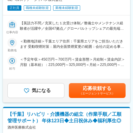
【研修・教育制度】
正社員
職種未経験歓迎
業種未経験歓迎
入社後はご経験に応じた基礎的な業界・製品知識や営業スタイル
変更の範囲：会社の定める業務
などの研修を通じ、理解を深めていただき、その後先輩社員との
同行などで現場に慣れ、一人立ちしていただきます。
【英語力不問／充実した１次受け体制／整備士やメンテナンス経
＊異業界出身の方も多く活躍中です！
験者が活躍中／全国47拠点／グローバルトップシェアの最先端医
仕事内容
療機器メーカー】
【組織】
■業務内容：
＜勤務地詳細＞千葉エリア住所：千葉県エリアをご担当いただき
5名のメンバーがおります。
医療画像診断装置（CT,MRI）、超音波診断装置や麻酔器
ます 受動喫煙対策：屋内全面禁煙変更の範囲：会社の定める事業
（LCS）、生体モニターを展開する同社のサービスステーション
勤務地
所（リモートワーク含む）
【働き方について】
の一員として、下記のような業務をお任せします。
19:45にPCが強制シャットダウンする仕様となっており、残業抑
＜予定年収＞450万円～700万円＜賃金形態＞月給制＜賃金内訳＞
・医療装置の保守 修理、点検等メンテナンス
制に取り組んでいます。
月額（基本給）：225,000円～325,000円＜月給＞225,000円～
・機器導入後の技術支援や購入前後のサポート
給与
325,000円＜昇給有無＞有＜残業手当＞有＜給与補足＞※過去のご
・技術的な問い合わせ対応
【キャリアについて】
経験・スキルにより検討いたします。■昇給：年1回（4月） ■賞
※マニュアルは英語ですが、翻訳サービスを用いたり、技術力を身
まずは営業としてご活躍いただきますが、ご希望や適性に合わせ
与：年3回（季節賞与7月・12月、業績賞与翌年3月） 賃金はあく
に着けることで自然と対応が可能になりますのでご安心くださ
て、将来的にはマネジメントや他部署（マーケティング等）への
までも目安の金額であり、選考を通じて上下する可能性がありま
い。
応募依頼する
キャリアパスも可能です。
気になる
す。賃金はあくまでも目安の金額であり、選考を通じて上下する
■就業環境：年間を通しての残業時間は平均して30～40時間とな
（エージェントサービス）
可能性があります。月給(月額)は固定手当を含めた表記です。
っており、夜間の対応につきましては月1, 2回のペースです。一次
【評価制度】
対応はコールセンターが行い、現場での対応が必要な場合のみ、
「定量面（数値目標）」と「定性面（プロセス評価）」で評価さ
夜間出勤をします。夜間・休日の出勤はスキルを備えられたこと
れます。上長とのミーティングで目標を決める為、モチベーショ
【千葉】リハビリ・介護機器の組立（作業手順／工順
が確認できたのちに入ることになりますので、新人の内から対応
ンを保ちながらお仕事に励んでいただくことが可能です。
を求められることはありません。
管理サポート） 年休123日◆土日祝休み◆福利厚生◎
■サポート体制：不明な点は本部アプリケーションエンジニアおよ
酒井医療株式会社
【ポジション魅力】
びテクニカルサポートエンジニアがいるため、最初は専門的な知
■専門的な知識