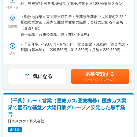
■扶養家族手当 / 会社規程に該当の場合
種手当充実/土日選考/研修制度充実/年間休日128日/東証スタンダ
■機器小物やパーツなど多品種の製品群と手術台のように重量物の
(配偶者12,000円、子1人につき8,000円)
仕事内容
ード上場フクダ電子G】
製品群があり、規格や出荷国の言語に応じたラベルや同梱書類を
■確定拠出型年金制度（DC)
■業務概要：
取り扱うのが特徴です。
＜勤務地詳細＞東関東支店住所：千葉県千葉市中央区都町2-28-1
■退職金制度
東証スタンダード市場に上場しているフクダ電子株式会社のグル
受動喫煙対策：屋内全面禁煙変更の範囲：会社の定める事業所
■保養所（多数) など
ープ企業である当社にて、医療機器の提案営業に従事していただ
勤務地
【所属組織の構成】
（リモートワーク含む）
【最寄り駅】
きます。ドクターや代理店との密なコミュニケーションや、良好
20名（男性11名、女性９名※うちパートタイマー７名）
変更の範囲：会社の定める業務
東千葉駅、葭川公園駅、県庁前駅(千葉県)
な関係構築を重要視する営業スタイルです。
【豊富な福利厚生】
＜予定年収＞493万円～679万円＜賃金形態＞月給制＜賃金内訳＞
■詳細イメージ：
■住宅補助手当 / 会社規程に該当の場合
月額（基本給）：239,550円～312,350円＜月給＞239,550円～
・取扱製品：生体情報モニタ、スポットチェックモニタ、血圧脈
給与
■扶養家族手当 / 会社規程に該当の場合
312,350円＜昇給有無＞有＜残業手当＞有＜給与補足＞■別途営業
波検査装置、血圧計など
(配偶者12,000円、子1人につき8,000円)
外勤手当支給■別途残業手当支給■賞与：年2回賃金はあくまでも
・営業先：医師、看護師、臨床工学技士、販売代理店
■確定拠出型年金制度（DC)
目安の金額であり、選考を通じて上下する可能性があります。月
・営業スタイル：代理店と協力して医療機関へ営業活動を行いま
■退職金制度
給(月額)は固定手当を含めた表記です。
応募依頼する
す。基本的に事務所へ出社しますが、直行直帰をする場合もあり
気になる
■保養所（多数) など
（エージェントサービス）
ます。全員に社用車を貸与しています。
・担当顧客数：病院数は一人当たり数十施設を担当いただきま
【企業魅力／当社について】
す。
■世界初の全油圧式手術台 ～ 医療先進国である日本・アメリカで
・製品単価：数十万円～数百万円
手術台トップクラス・シェア
【千葉】ルート営業（医療ガス/医療機器）医療ガス業
・競合優位性：フクダ電子とオムロンヘルスケアの両社の商品を
■脳動脈瘤「杉田クリップ」 ～ 国内約70％・世界約40％のシェ
界で盤石な基盤／大陽日酸グループ／安定した黒字経
販売できるのは当社のみです。血圧計、体温計のデータを飛ば
ア、年間10万個を世界50ヶ国へ供給
営
し、病院の電子カルテに表示するなど、これまでにない画期的な
■日本人の骨格に合わせた骨折や骨格矯正の治療用インプラント・
提案をする事ができます。
プレートの開発
日本メガケア株式会社
正社員
■研修：
変更の範囲：会社の定める業務
業界経験をお持ちでなくても、研修やOJTを通じて医療業界の知