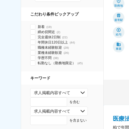
勤務地
こだわり条件ピックアップ
最寄駅
新着
(
19
)
締め切間近
(
2
)
給与
完全週休2日制
(
22
)
年間休日120日以上
(
44
)
職種未経験歓迎
(
28
)
事業
業種未経験歓迎
(
26
)
学歴不問
(
38
)
転勤なし（勤務地限定）
(
45
)
キーワード
求人掲載内容すべて
を含む
求人掲載内容すべて
医療
を含まない
柏で年間