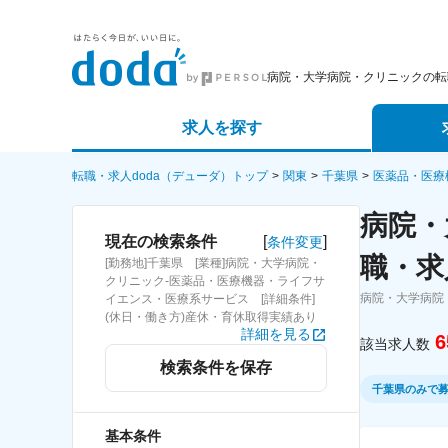
病院・大学病院・クリニックの転
求人を探す
詳細条件から探す
エージェ
転職・求人doda（デューダ）トップ
関東
千葉県
医薬品・医療
病院・
新着求人から探す
スカウト
[
]
現在の検索条件
条件変更
職・求
[勤務地]千葉県 [業種]病院・大学病院・
求人特集から探す
パートナ
クリニック-医薬品・医療機器・ライフサ
病院・大学病院
イエンス・医療系サービス [詳細条件]
(休日・働き方)産休・育休取得実績あり
詳細を見る
6
該当求人数
検索条件を保存
千葉県のみで
基本条件