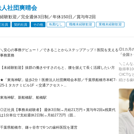
法人社団爽晴会
経験歓迎／完全週休3日制／年休150日／賞与年2回
転勤なし
職種未経験歓迎
業種未経験歓迎
正社員
契約社員
その他
◎1カ月
＼安心の事務デビュー！／できることからステップアップ！医院を支える
「全国ト
事務業務
＼こんな
【未経験歓迎】抜群の働きやすさのもと、腰を据えて長く活躍したい方
取得率1
◎ICT
★「東海神駅」徒歩2分！医療法人社団爽晴会本部／千葉県船橋市本町7-
続ける歯
25-1 タカナミビル1F ＜交通アクセス＞...
東海神駅、新船橋駅、船橋駅
◎正社員【事務未経験者】 週休3日制→月給21万円＋賞与年2回※残業代
は1分単位で支給週休2日制→月給27万円（固...
千葉県船橋市、鎌ヶ谷市で6つの歯科医院を運営