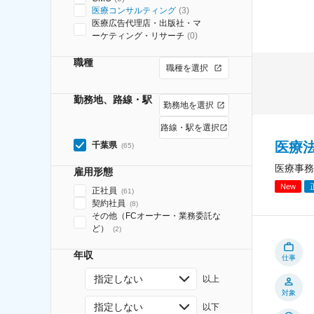
医療コンサルティング
(
3
)
医療広告代理店・出版社・マ
ーケティング・リサーチ
(
0
)
職種
職種を選択
勤務地、路線・駅
勤務地を選択
路線・駅を選択
医療
千葉県
(
65
)
医療事務
雇用形態
New
正社員
(
61
)
契約社員
(
8
)
その他（FCオーナー・業務委託な
ど）
(
2
)
年収
仕事
指定しない
以上
対象
指定しない
以下