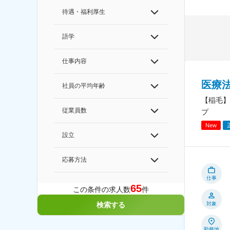
待遇・福利厚生
語学
仕事内容
医療
社員の平均年齢
【稲毛】
従業員数
プ
New
設立
応募方法
仕事
65
この条件の求人数
件
対象
検索する
勤務地