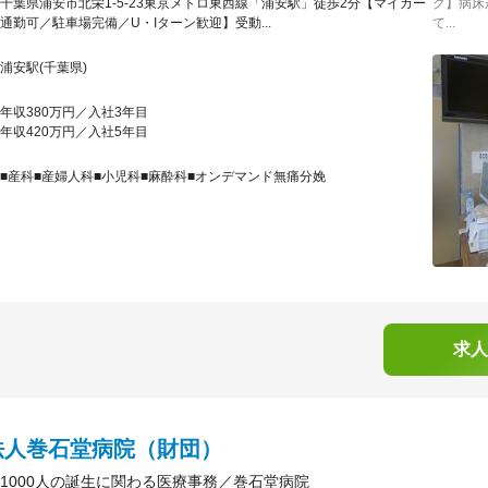
千葉県浦安市北栄1-5-23東京メトロ東西線「浦安駅」徒歩2分【マイカー
ク】病床
通勤可／駐車場完備／U・Iターン歓迎】受動...
て...
浦安駅(千葉県)
年収380万円／入社3年目
年収420万円／入社5年目
■産科■産婦人科■小児科■麻酔科■オンデマンド無痛分娩
求人
法人巻石堂病院（財団）
1000人の誕生に関わる医療事務／巻石堂病院