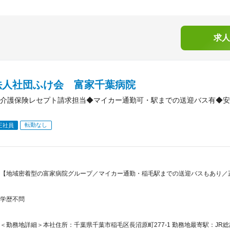
求人
法人社団ふけ会 富家千葉病院
介護保険レセプト請求担当◆マイカー通勤可・駅までの送迎バス有◆安
転勤なし
正社員
【地域密着型の富家病院グループ／マイカー通勤・稲毛駅までの送迎バスもあり／
学歴不問
＜勤務地詳細＞本社住所：千葉県千葉市稲毛区長沼原町277-1 勤務地最寄駅：JR総