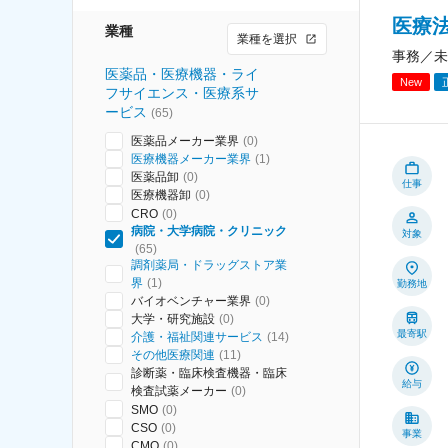
医療
業種
業種を選択
事務／未
医薬品・医療機器・ライ
New
フサイエンス・医療系サ
ービス
(
65
)
医薬品メーカー業界
(
0
)
医療機器メーカー業界
(
1
)
医薬品卸
(
0
)
仕事
医療機器卸
(
0
)
CRO
(
0
)
病院・大学病院・クリニック
対象
(
65
)
調剤薬局・ドラッグストア業
界
(
1
)
勤務地
バイオベンチャー業界
(
0
)
大学・研究施設
(
0
)
最寄駅
介護・福祉関連サービス
(
14
)
その他医療関連
(
11
)
診断薬・臨床検査機器・臨床
給与
検査試薬メーカー
(
0
)
SMO
(
0
)
CSO
(
0
)
事業
CMO
(
0
)