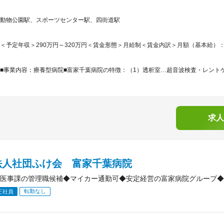
動物公園駅、スポーツセンター駅、四街道駅
＜予定年収＞290万円～320万円＜賃金形態＞月給制＜賃金内訳＞月額（基本給）：180,0
■事業内容：療養型病院■富家千葉病院の特徴：（1）透析室…超音波検査・レントゲ
求人
法人社団ふけ会 富家千葉病院
医事課の管理職候補◆マイカー通勤可◆安定経営の富家病院グループ◆
転勤なし
正社員