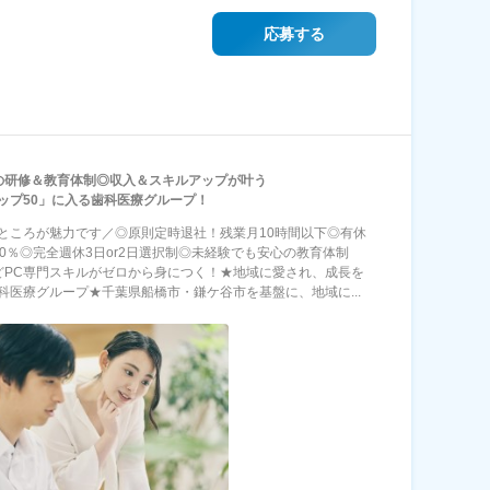
応募する
の研修＆教育体制◎収入＆スキルアップが叶う
ップ50」に入る歯科医療グループ！
ところが魅力です／◎原則定時退社！残業月10時間以下◎有休
00％◎完全週休3日or2日選択制◎未経験でも安心の教育体制
などPC専門スキルがゼロから身につく！★地域に愛され、成長を
科医療グループ★千葉県船橋市・鎌ケ谷市を基盤に、地域に...