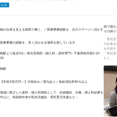
正社員
柏で産む
柏の出産を支える病院で働く。／医療事務経験を、次のステージへ活かす
その誇り
「巻石堂
医療事務の経験を、長く活かせる場所を探している方
の出産を
を代表す
柏駅より徒歩5分／巻石堂病院（婦人科・産科専門）千葉県柏市柏3-10-
「巻石堂
28
たく...
柏駅
【年収336万円～】日祝休み／賞与あり／有給消化率90％以上
地域に根ざした産科・婦人科病院として、妊婦健診、分娩、婦人科診療を
中心に、助産師外来や乳幼児健診、母乳育児支援など...