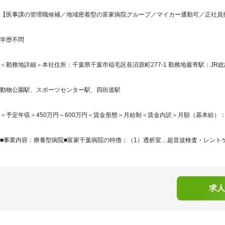
【医事課の管理職候補／地域密着型の富家病院グループ／マイカー通勤可／正社員採
学歴不問
＜勤務地詳細＞本社住所：千葉県千葉市稲毛区長沼原町277-1 勤務地最寄駅：JR総
動物公園駅、スポーツセンター駅、四街道駅
＜予定年収＞450万円～600万円＜賃金形態＞月給制＜賃金内訳＞月額（基本給）：290,0
■事業内容：療養型病院■富家千葉病院の特徴：（1）透析室…超音波検査・レントゲ
求人