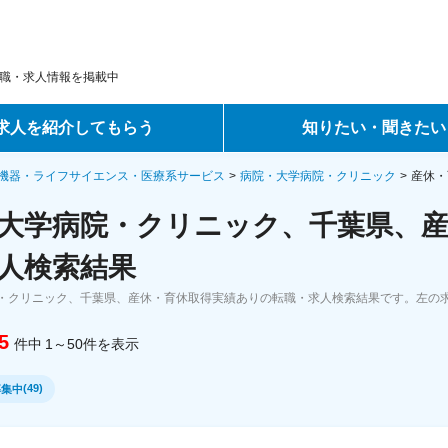
職・求人情報を掲載中
求人を紹介してもらう
知りたい・聞きたい
ントサービス
転職ノウハウ
機器・ライフサイエンス・医療系サービス
病院・大学病院・クリニック
産休・
大学病院・クリニック、千葉県、産
サービス
データで見る転職
人検索結果
ーエージェントサービス
コラム・インタビュー
・クリニック、千葉県、産休・育休取得実績ありの転職・求人検索結果です。左の
転職Q&A
5
件中
1～50
件
を表示
(
49
)
募集中