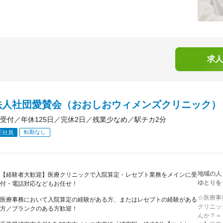
求人
法人社団愛賛会（おおしおウィメンズクリニック）
受付／年休125日／完休2日／残業少なめ／駅チカ2分
転勤なし
正社員
地域の人
【経験者大歓迎】医療クリニックで入院算定・レセプト業務をメインに受
ゆとりを
付・電話対応などもお任せ！
☆医療事
医療事務において入院算定の経験がある方、またはレセプトの経験がある
クリニッ
方／ブランクのある方歓迎！
んか？＝