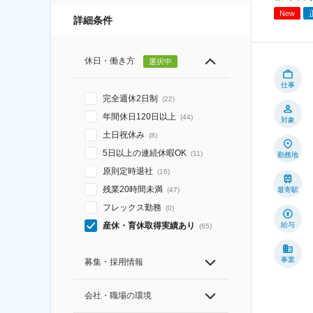
New
詳細条件
休日・働き方
選択中
仕事
完全週休2日制
(
22
)
年間休日120日以上
(
44
)
対象
土日祝休み
(
8
)
5日以上の連続休暇OK
(
11
)
勤務地
原則定時退社
(
16
)
残業20時間未満
最寄駅
(
47
)
フレックス勤務
(
0
)
給与
産休・育休取得実績あり
(
65
)
事業
募集・採用情報
会社・職場の環境