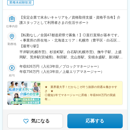
業種未経験歓迎
【安定企業で末永いキャリアを／資格取得支援・資格手当有】介
護スタッフとして利用者さまの生活サポート
仕事内容
【転勤なし／全国47都道府県で募集！】◎直行直帰が基本です。
＜事業所の所在地＞・北海道エリア：札幌市（豊平区・白石区）
勤務地
／函館市・東北エリア：岩手市／仙台市／秋田市／山形市／郡山
【最寄り駅】
市／弘前市・関東エリア：茨城市／栃木市／高崎市／大宮市／習
平岸駅(札幌市営)、杉並町駅、白石駅(札幌市営)、撫牛子駅、上盛
志野市／板橋区／多摩市／相模原市／藤沢市／甲府市・東海エリ
岡駅、荒井駅(宮城県)、秋田駅、北山形駅、安積永盛駅、新潟駅、
ア：静岡市／岡崎市／岐阜市／四日市市／名古屋市・北信越エリ
水戸駅、小山駅、高崎駅、大宮駅(埼玉県)、京成津田沼駅、志村坂
ア：新潟市／富山市／金沢市／福井市／長野市・関西エリア：大
年収826万円（入社3年目／ブロックマネージャー）
上駅、多摩センター駅、相模原駅、藤沢駅、国母駅、市役所前駅
阪市／宇治市／西宮市／奈良市／大津市／和歌山市／新宮市・中
年収756万円（入社3年目／上級エリアマネージャー）
(長野県)、県庁前駅(富山県)、上諸江駅、八ツ島駅、岐阜駅、静岡
給与
四国エリア：鳥取市／松江市／岡山市／福山市／広島市／下関市
駅、東岡崎駅、新瑞橋駅、中川原駅、瀬田駅(滋賀県)、宇治駅(奈
／徳島市／高松市／松山市／高知市・九州エリア：福岡市／糟屋
良線)、天満橋駅、西宮駅、奈良駅、六十谷駅、新宮駅、鳥取駅、
郡粕屋町／北九州市／久留米市／佐賀市／長崎市／熊本市／大分
★ 業界最大手！だからこそ叶う抜群の待遇＆働きやす
松江駅、備前西市駅、東福山駅、比治山橋駅、幡生駅、阿波富田
さ ★
市／宮崎市／鹿児島市／沖縄市※受動喫煙防止対策：敷地内禁煙※
駅、元山駅(香川県)、道後公園駅、知寄町二丁目駅、吉塚駅、柚須
◎最短1年でマネージャーに昇格：年収600万円の実績
駐車場あり！車、バイク、自転車などの通勤OK ※地域による※担
駅、木屋瀬駅、西鉄久留米駅、佐賀駅、茂里町駅、健軍町駅、大
有
当するご利用者のご自宅へ訪問していただきます。※ご希望をお伺
◎マネージャーへ昇格後は月給45万円以上可
分駅、宮崎駅、天文館通駅、古島駅、南平岸駅、新津田沼駅、志
◎残業ほぼなし／直行直帰OK！
いし、通いやすい範囲を考慮の上で訪問先を決定いたします！
村三丁目駅、権堂駅、新富町駅(富山県)、妙音通駅、谷町四丁目
駅、西宮駅(ＪＲ線)、新大宮駅、南区役所前駅、道後温泉駅、馬出
九大病院前駅、新木屋瀬駅、スタジアムシティノース駅、いづろ
気になる
応募する
通駅、長野駅、丸の内駅(富山県)、呼続駅、市役所前駅(広島県)、