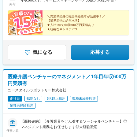
年収600万円（サービスマネージャー／30歳／入社3年目）
神奈川、新潟、富山、山梨、長野■東海／岐阜、静岡、愛知、三重
給与
■関西／滋賀、京都、大阪、兵庫、奈良、和歌山■中国・四国／岡
山、広島、山口、徳島、香川、愛媛、高知■九州／福岡、佐賀、長
＼異業界出身の完全未経験者が活躍中！／
崎、熊本、大分、宮崎、鹿児島、沖縄☆江戸川・川崎・湘南・川
【業界屈指の給与水準】
★入社1年で年収600万円実績あり
越・香川・徳島・青森・多摩川にて新規オープン★別事業へのキ
★明確なキャリアパス
ャリアチェンジによる昇格可能☆ページ下部「勤務地の一例」も
★介護経験ゼロからマネージャー輩出
ご参照ください【2／全国マネージャーコース】◆全国募集／引越
★資格取得費用は会社負担
し手当・社宅◆入社半年の養成期間中は東京・神奈川・埼玉／所
★完全週休2日／転勤なし・UIターン可
在地はHP参照⇒養成期間後の勤務地は現在お住まいの地域又はジ
気になる
応募する
ェネラルマネージャーと相談の上決定◆引越し手当支給・家賃無
料の借り上げ社宅提供☆早期キャリアアップしたい方に最適なポ
ジション
医療介護ベンチャーのマネジメント／1年目年収600万
円実績有
ユースタイルラボラトリー株式会社
正社員
転勤なし
5名以上採用
職種未経験歓迎
業種未経験歓迎
【面接確約】【介護業界をけん引するソーシャルベンチャー】◎
マネジメント業務をお任せします◎未経験歓迎
仕事内容