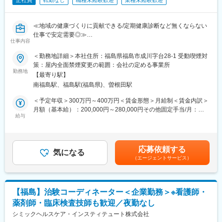
正社員
転勤なし
職種未経験歓迎
業種未経験歓迎
≪地域の健康づくりに貢献できる/定期健康診断など無くならない
仕事で安定需要◎≫
仕事内容
■業務内容：
＜勤務地詳細＞本社住所：福島県福島市成川字台28-1 受動喫煙対
〇取引先訪問
策：屋内全面禁煙変更の範囲：会社の定める事業所
・顧客との打合せ
勤務地
【最寄り駅】
└当法人の健康診断を利用している企業や団体に対し、次回の健
南福島駅、福島駅(福島県)、曽根田駅
康診断に関する打合せを行っていただきます。顧客によって検査
項目が異なるため、しっかりと要望をお伺いし、最適なプランの
＜予定年収＞300万円～400万円＜賃金形態＞月給制＜賃金内訳＞
提案を行います。例えば、製造業などの特殊な溶剤を使用してい
月額（基本給）：200,000円～280,000円その他固定手当/月：
る場合は、検査項目が多くなることがあるため、しっかりと確認
給与
6,000円＜月給＞206,000円～286,000円＜昇給有無＞有＜残業手
します。
当＞有＜給与補足＞■その他固定手当：食事手当■昇給：あり■賞
・スケジュール調整
与：なし賃金はあくまでも目安の金額であり、選考を通じて上下
・健診結果配布
する可能性があります。月給(月額)は固定手当を含めた表記です。
応募依頼する
気になる
（エージェントサービス）
〇健康診断のサポート
・ライセンスを不要とする検査業務（視力検査、身長・体重測定
等）
すべての検診に同行するわけではなく、受診人数が多い場合等、
【福島】治験コーディネーター＜企業勤務＞※看護師・
フォローが必要なときのみサポートを行います。
薬剤師・臨床検査技師も歓迎／夜勤なし
〇その他付随する業務
シミックヘルスケア・インスティテュート株式会社