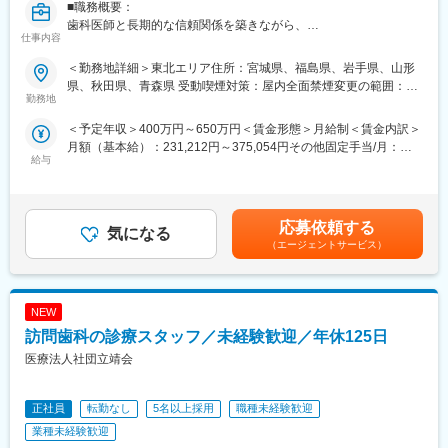
■職務概要：
歯科医師と長期的な信頼関係を築きながら、
仕事内容
インプラントおよびデジタル歯科ソリューションの提案を通じて
治療の質と医院経営の向上に貢献する直販スタイルの営業職で
＜勤務地詳細＞東北エリア住所：宮城県、福島県、岩手県、山形
す。
県、秋田県、青森県 受動喫煙対策：屋内全面禁煙変更の範囲：会
裁量ある働き方のもと、高い専門性を身につけられます。
勤務地
社の定める事業所（リモートワーク含む）
＜予定年収＞400万円～650万円＜賃金形態＞月給制＜賃金内訳＞
■職務詳細：
月額（基本給）：231,212円～375,054円その他固定手当/月：
１．歯科医師・歯科技工士への提案営業
給与
102,121円～175,946円＜月給＞435,454円～716,946円＜昇給有
担当エリアの歯科クリニック・技工所を定期的に訪問
無＞有＜残業手当＞無＜給与補足＞※想定年収とは別途、セールス
インプラント製品に加え、ガイデッドサージェリー、IOS等を活用
インセンティブ制度あり：四半期ごとの達成率に応じ確定、翌年3
した治療ソリューションの提案、販売
月に支給※ターゲット額：72万円～117万円（未経験者の場合、40
製品の適切な使用方法、新しい治療手法や症例情報の提供
応募依頼する
気になる
万円～65万円）※固定残業（55時間）込みとなります。賃金はあ
新規顧客の開拓および既存顧客との関係構築
（エージェントサービス）
くまでも目安の金額であり、選考を通じて上下する可能性があり
ます。月給(月額)は固定手当を含めた表記です。
２．担当エリアの営業計画・目標管理
会社・部門方針に基づいた担当エリアの営業計画策定
NEW
市場状況・競合・顧客構成を踏まえた販売活動の実行
売上目標（売上金額、数量等）の達成
訪問歯科の診療スタッフ／未経験歓迎／年休125日
歯科医師、歯科技工士などを対象とする製品説明会、勉強会の開
医療法人社団立靖会
催
３．市場・顧客情報の収集と共有
正社員
転勤なし
5名以上採用
職種未経験歓迎
担当地域の市場動向、病院・クリニックの情報、顧客ニーズの収
業種未経験歓迎
集