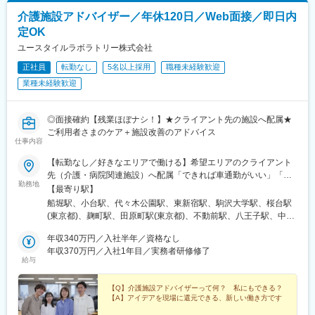
管理、診療計画まで、デジタルワークフローをグループで完結で
介護施設アドバイザー／年休120日／Web面接／即日内
きることが強みです。
定OK
ユースタイルラボラトリー株式会社
変更の範囲：会社の定める業務
正社員
転勤なし
5名以上採用
職種未経験歓迎
業種未経験歓迎
◎面接確約【残業ほぼナシ！】★クライアント先の施設へ配属★
ご利用者さまのケア＋施設改善のアドバイス
仕事内容
【転勤なし／好きなエリアで働ける】希望エリアのクライアント
先（介護・病院関連施設）へ配属「できれば車通勤がいい」「未
勤務地
経験なので先輩スタッフと一緒に働きたい」等ご相談ください！
【最寄り駅】
━━【配属エリア】━━＜1＞北海道・東北／北海道、岩手※、宮
船堀駅、小台駅、代々木公園駅、東新宿駅、駒沢大学駅、桜台駅
城、福島＜2＞北関東／茨城、栃木、群馬＜3＞首都圏／東京、神
(東京都)、麹町駅、田原町駅(東京都)、不動前駅、八王子駅、中野
奈川、埼玉、千葉＜4＞甲信越／長野、新潟＜5＞東海／愛知、静
坂上駅、調布駅、蓮根駅、後楽園駅、東久留米駅、苗穂駅、琴似
岡、岐阜＜6＞関西／大阪、京都、兵庫、和歌山、奈良※＜7＞中
年収340万円／入社半年／資格なし
駅(函館本線)、新道東駅、西２８丁目駅、郡山駅(福島県)、愛子
四国／広島※、岡山※＜8＞九州／福岡、熊本※、長崎※、大分※、鹿
年収370万円／入社1年目／実務者研修修了
駅、北仙台駅、泉中央駅、作並駅、境町駅、高崎駅、東武宇都宮
給与
児島※☆各所に契約施設があり、住む場所が変わってもキャリアを
駅、大宮駅(埼玉県)、南与野駅、蒲生駅、花崎駅、行田駅、北本
長期的に築くことができます！（※印のエリアは経験者のみ採用中
駅、和光市駅、岩槻駅、志久駅、戸塚安行駅、久喜駅、浜野駅、
です）☆勤務地住所は一例となります。━━【転居希望者向けの
【Q】介護施設アドバイザーって何？ 私にもできる？
六実駅、常盤平駅、みどり台駅、柏駅、小机駅、古淵駅、高座渋
【A】アイデアを現場に還元できる、新しい働き方です
働き方も】━━将来的に地元を離れたい方は、半年ほど地元勤務
谷駅、横浜駅、辻堂駅、淵野辺駅、いずみ中央駅、越後赤塚駅、
後、東京神奈川など首都圏への転勤も可能！移住支援制度（費用