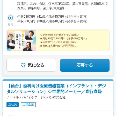
川1丁目8アクセス：都営新宿線「瑞江駅」徒歩15分■ウィルの家
瑞江駅、みのり台駅、住吉駅(東京都)、郡山富田駅、呉服町駅(福
みのり台／2027年1月オープン予定千葉県松戸市稔台7丁目46-17
岡県)、錦糸町駅、菊川駅(東京都)
アクセス：新京成線「みのり台駅」徒歩8分■ウィルの重度訪問介
護 東京東京都江東区猿江1-18-9 前田ビル2階 204号室アクセス：
年収630万円（41歳／月給45万円＋諸手当＋賞与）
半蔵門線・新宿線「住吉駅」より徒歩6分■ウィルの重度訪問介護
年収560万円（30歳／月給40万円＋諸手当＋賞与）
給与
福島福島県郡山市桑野2-2-16 藤尾ビル402アクセス：JR郡山駅よ
り自動車で12分■ウィルの重度訪問介護 福岡福岡県福岡市博多区
築港本町6-1 福岡印刷会館401アクセス：空港線・箱崎線「中洲川
＼定着率95％の働きやすい環境／
★月給30万7,800円～（年収430万円～）
端駅」より自動車で6分＜WyL株式会社 本部＞東京都墨田区錦糸
★年休120日（完全週休2日制）
1-2-1 リージャス錦糸町アルカセントラル ビジネスセンターオフ
★有休は入社時から利用可能
ィス148最寄り駅：錦糸町駅※受動喫煙対策：屋内全面禁煙※変更
★5日以上の連続休暇もOK
★成長分野の訪問介護／“半一人暮らし”という新しい介
の範囲：会社の定める事業所※転居を伴う転勤なし
護サービスを展開
気になる
応募する
【仙台】歯科向け医療機器営業（インプラント・デジ
タルソリューション）◇世界的メーカー／直行直帰
ノーベル・バイオケア・ジャパン株式会社
正社員
上場企業