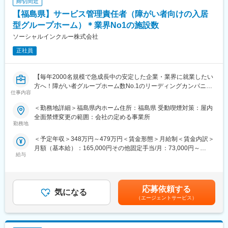
通じて上下する可能性があります。月給(月額)は固定手当を含めた
締切間近
えます。家族のように温かいスタッフたちとのコミュニケーショ
本人の頑張りを昇給、昇格にて評価される制度が御座います。ま
表記です。
【福島県】サービス管理責任者（障がい者向けの入居
ンを通して、ホームでの暮らしを楽しんでいただくために、「こ
た、事業拡大に伴い、新規の営業所も出店しており、営業所長や
こでくらしたい」と思ってもらえるよう日々真摯に向き合い続け
エリアを管理する責任者などのポストがある為、早期のキャリア
型グループホーム）＊業界No1の施設数
ます。
アップが見込めます。 ※実際に入社4年前後で所長になった中途入
ソーシャルインクルー株式会社
社の方もいらっしゃいます。
変更の範囲：本文参照
正社員
■会社情報：
当社は入院中に必要となるアメニティ(パジャマ・タオル・日用
【毎年2000名規模で急成長中の安定した企業・業界に就業したい
品）をレンタルするアメニティサポートシステムを提供している
方へ！障がい者グループホーム数No.1のリーディングカンパニー
会社です。
仕事内容
／社会貢献性◎／年休114日】
レンタルだけでなく、病院・介護施設内での申込の受付業務から
ご利用者への提供・回収・請求まで全て弊社で受け持っておりま
＜勤務地詳細＞福島県内ホーム住所：福島県 受動喫煙対策：屋内
■業務内容：
す。そのため医療・介護施設の業務負担の軽減もでき多くのメリ
全面禁煙変更の範囲：会社の定める事業所
「日中サービス支援型」と呼ばれる障がい者グループホームの運
勤務地
ットがあります。拠点は北海道から九州まで展開し、毎年増収・
営を行っている当社にて、福島県内施設のサービス管理責任者を
増益と確実に業績伸長しています。
＜予定年収＞348万円～479万円＜賃金形態＞月給制＜賃金内訳＞
お任せします。
月額（基本給）：165,000円その他固定手当/月：73,000円～
【変更の範囲：会社の定める業務】
変更の範囲：会社の定める業務
給与
163,000円固定残業手当/月：52,000円～71,600円（固定残業時間
30時間0分/月）超過した時間外労働の残業手当は追加支給＜月給
■業務詳細：
＞290,000円～399,600円（一律手当を含む）＜昇給有無＞有＜残
・個別支援計画の作成・モニタリング計画
業手当＞有＜給与補足＞◆賞与：無◆昇給：年1回（3月）※個人
・アセスメントシートの作成
応募依頼する
気になる
の評価に応じて昇降給の場合あり・超過分・深夜割増賃金別途支
・利用者の生活全般をプロデュース
（エージェントサービス）
給・交通費規定内支給 （バイク通勤・車通勤OK）・施設管理者と
・スタッフ育成
の兼務もしくは30床（2施設以上）兼務により兼務手当+75,000
・支援機関との調整業務
円/月を支給賃金はあくまでも目安の金額であり、選考を通じて上
・介助業務