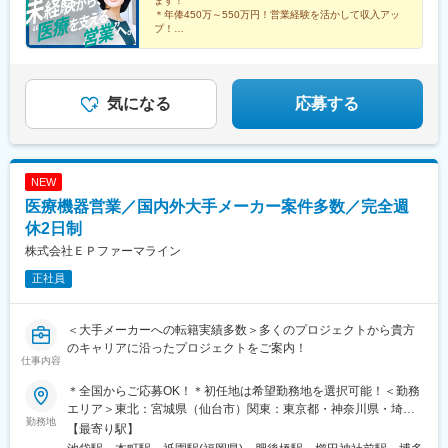
ます！
「博多駅」より徒歩5分
＊年俸450万～550万円！営業経験を活かして収入アッ
プ！
＊年間休日120日以上／土日祝休み／手当＆福利厚生充
実
＊有給取得率76.9％・育休復帰率95％など働きやすい環
境♪
気になる
応募する
NEW
医療機器営業／国内外大手メーカー案件多数／完全週
休2日制
株式会社ＥＰファーマライン
正社員
＜大手メーカーへの転籍実績多数＞多くのプロジェクトから貴方
のキャリアに沿ったプロジェクトをご案内！
仕事内容
＊全国からご応募OK！＊初任地は希望勤務地を選択可能！＜勤務
エリア＞東北：宮城県（仙台市）関東：東京都・神奈川県・埼玉
勤務地
県・千葉県・栃木県・群馬県東海：愛知県・静岡県・岐阜県信
【最寄り駅】
越：長野県（松本市）北陸：石川県（金沢市）関西：大阪府・兵