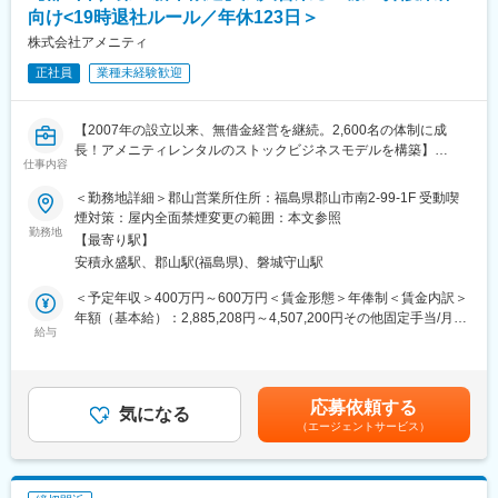
・シニアマネージャー（課長クラス）：540万円～
向け<19時退社ルール／年休123日＞
・統括マネージャー（次長クラス）：600万円～
株式会社アメニティ
・運営部部長：720万円～
※ポジションの空き状況次第にもよりますが、担当施設の売り上げ
正社員
業種未経験歓迎
や入居数、メンバーマネジメントの面から評価が行われ、2～5年
でステップアップをすることが出来ます。
【2007年の設立以来、無借金経営を継続。2,600名の体制に成
■当社の魅力：
長！アメニティレンタルのストックビジネスモデルを構築】
仕事内容
・当社は日本1の施設数（270施設以上）を誇り、毎年2000名規模
事業のさらなる拡大を見据え、各営業所における営業体制の強化
で成長を遂げている企業になります。そのため、企業としての将
を図るため、このたび新たな仲間をお迎えすることとなりまし
＜勤務地詳細＞郡山営業所住所：福島県郡山市南2-99-1F 受動喫
来性はもちろんのこと、今後も事業拡大を計画しております。そ
た。
煙対策：屋内全面禁煙変更の範囲：本文参照
のため、実力次第ではどんどん空いたポストにステップアップし
勤務地
【最寄り駅】
ていただくことが可能です。
■業務詳細：
安積永盛駅、郡山駅(福島県)、磐城守山駅
・子育てママも多数ご活躍いただいており、ワークライフバラン
病院や介護施設に向けて、入院・入所時に必要な衣類やタオル、
スを重視しながら就業いただけます。
日用品などをレンタルできる「アメニティサポートシステム」を
＜予定年収＞400万円～600万円＜賃金形態＞年俸制＜賃金内訳＞
・若い世代から定年を迎えた方もご就業いただけます。
提案する営業です。ニーズに応じて、人材派遣・紹介サービスや
年額（基本給）：2,885,208円～4,507,200円その他固定手当/月：
院内売店の運営代行サービスも提案していきます。
給与
30,000円固定残業手当/月：62,900円～94,400円（固定残業時間
■障がい者支援の魅力：
30時間0分/月）超過した時間外労働の残業手当は追加支給＜月額
・障がい者支援の魅力としては、入居者の方々によってご病状が
主な営業活動は新規提案営業と既存フォローの両輪です。 社会貢
＞333,334円～500,000円（12分割）（一律手当を含む）＜昇給有
異なるため、対応の幅が広がりスキルが身につきます。また、
献性も高く、今後の高齢化社会において成長が見込める成長産業
無＞有＜残業手当＞有＜給与補足＞※経験・能力・前職の給与など
応募依頼する
我々の支援によって入居者の方がご自身で出来ることが増え、成
です。 また、病院や介護施設の業務軽減に貢献する事で、患者
気になる
を考慮するため上下する可能性があります・評価：年2回（4月・
長していく姿に寄り添うことができます。
（エージェントサービス）
様、利用者様へのサービス向上に直結する為、大変やりがいのあ
10月/売上実績だけでなく取り組み姿勢や提案プロセスなどの定性
るお仕事です。
評価も重視）・年収例：370-480万円(主任/入社2-3年)⇒420-550
■当社のコンセプト：『「ここでくらしたい」を創る』
万円(係長/入社3-5年)賃金はあくまでも目安の金額であり、選考を
・ご利用者様にとってグループホームはまさに家そのものだとい
■キャリアアップについて：