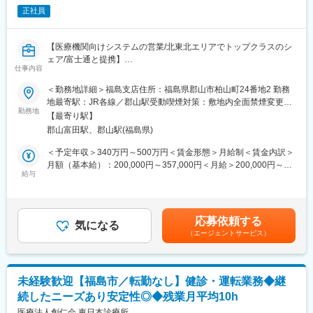
■環境検査の魅力
正社員
環境検査は法律によって検査が義務付けられているものが多く、
社会的なニーズが高く安定性が高い仕事です。水道水や河川湖
沼、ビル・マンション、レジャー施設（プール・温泉）など
【医療機関向けシステムの営業/北東北エリアでトップクラスのシ
人々の生活に身近な衛生環境の維持に大きく貢献をしており、自
ェア/富士通と提携】
分たちの検査が社会に直接役立っていることを実感できる職種で
仕事内容
す。
■魅力
＜勤務地詳細＞福島支店住所：福島県郡山市柏山町24番地2 勤務
・青森や秋田などの東北北部地域にて、医療機関向けシステムの
地最寄駅：JR各線／郡山駅受動喫煙対策：敷地内全面禁煙変更の
■配属組織
導入でトップクラスのシェアを誇るため、業務における認知度が
勤務地
範囲：会社の定める事業所
水質検査を主に行う当社のメインラボ、環境分析センターは85名
【最寄り駅】
高いです！
の組織となります。（正社員50名）
郡山富田駅、郡山駅(福島県)
ご入社後は適性に合わせて環境分析センター内の下記のいずれか
■業務内容
＜予定年収＞340万円～500万円＜賃金形態＞月給制＜賃金内訳＞
のグループの配属となります。
医療機関向けのシステム開発・販売を行っている同社にて福島県
月額（基本給）：200,000円～357,000円＜月給＞200,000円～
○生物グループ：細菌検査（一般細菌、大腸菌、レジオネラ菌等）
内の医療機関（医科）に向けて、カルテ作成システムの導入提案
給与
357,000円＜昇給有無＞有＜残業手当＞有＜給与補足＞■賞与実績:
○用手グループ：比較的操作の簡単な機器分析や官能試験
営業を行っていただきます。また上記システムのほかに、歯科や
年2回賃金はあくまでも目安の金額であり、選考を通じて上下する
○計量グループ：BODやCODなど計量証明事業にかかわる検査
薬局向けのシステムについても扱う機会があります。
可能性があります。月給(月額)は固定手当を含めた表記です。
○金属グループ：金属類の分析
自社製品のほか富士通などの有名企業の製品も扱うため、業界で
○機器グループ：高度な分析機器を用いた様々な分析
応募依頼する
の知名度は高いです。
気になる
（エージェントサービス）
また、営業する際は、システム使用方法のレクチャー専門のイン
■働き方
ストラクターと2名体制で行っていただくため、医療関係の知識に
・月平均で５～10時間程度の残業時間となり、繁忙期（夏期）を
不安がある方でも挑戦することができます。
除きほとんど定時退社。
・ラボでの業務となるため、検体のサンプリングなどの外勤業務
未経験歓迎【福島市／転勤なし】健診・運転業務◆継
■職務内容詳細：
ありません。検査項目によって夜勤あり（シフト制／基本2週間交
続したニーズあり安定性◎◆残業月平均10h
入社直後は営業部門の先輩社員やインストラクターと一緒に訪
代）
問、飛び込みなど新規の顧客に向けた営業を行っていただきま
医療法人創仁会 東日本診療所