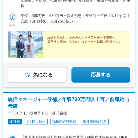
池袋駅、本町駅、祇園駅(福岡県)、肥後橋駅、櫛田神社前駅、博多
庫県中国：広島県四国：香川県（高松市）・愛媛県（松山市）九
駅
州：福岡県・佐賀県・長崎県・熊本県・大分県・宮崎県・鹿児島
県【東京本社】東京都豊島区西池袋3-27-12 池袋ウェストパーク
年俸：500万円～680万円＊賃金形態：年俸制＊年俸の1/12を毎月
ビル＊各線「池袋駅」西口より徒歩5分【大阪オフィス】大阪府大
支給（月末締め、当月25日払い）
給与
阪市西区靭本町1-11-7 信濃橋三井ビルディング2F＊Osaka Metro
各線「本町駅」より徒歩1分【福岡オフィス】福岡県福岡市博多区
博多駅前2-19-24 大博センタービル6F＊JR・福岡市地下鉄各線
経験を活かし、その先のキャリアを選べる環境へ。
専門性を高め、将来的にはメーカー転籍も目指せます。
「博多駅」より徒歩5分
気になる
応募する
統括マネージャー候補／年収700万円以上可／前職給与
考慮
ユースタイルラボラトリー株式会社
正社員
5名以上採用
職種未経験歓迎
業種未経験歓迎
【業界未経験歓迎】複数事業所の運営・採用育成等をお任せ◆あ