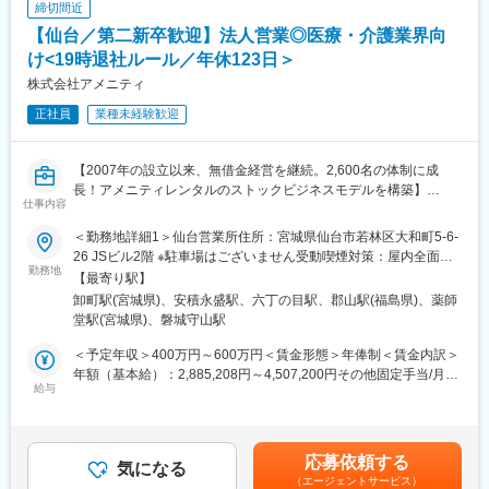
下する可能性があります。月給(月額)は固定手当を含めた表記で
締切間近
※請求・申請業務は本社専門部署にて対応！サポート体制充実◎
す。
【仙台／第二新卒歓迎】法人営業◎医療・介護業界向
■キャリアパス／モデル年収：
け<19時退社ルール／年休123日＞
・エリアマネージャー：480万円～
株式会社アメニティ
・シニアマネージャー（課長クラス）：540万円～
・統括マネージャー（次長クラス）：600万円～
正社員
業種未経験歓迎
・運営部部長：720万円～
※ポジションの空き状況次第にもよりますが、担当施設の売り上げ
や入居数、メンバーマネジメントの面から評価が行われ、2～5年
【2007年の設立以来、無借金経営を継続。2,600名の体制に成
でステップアップをすることが出来ます。
長！アメニティレンタルのストックビジネスモデルを構築】
仕事内容
事業のさらなる拡大を見据え、各営業所における営業体制の強化
■当社の魅力：
を図るため、このたび新たな仲間をお迎えすることとなりまし
＜勤務地詳細1＞仙台営業所住所：宮城県仙台市若林区大和町5-6-
・当社は日本1の施設数（270施設以上）を誇り、毎年2000名規模
た。
26 JSビル2階 ※駐車場はございません受動喫煙対策：屋内全面禁
で成長を遂げている企業になります。そのため、企業としての将
勤務地
煙＜勤務地詳細2＞さいたま営業所住所：埼玉県さいたま市南区太
【最寄り駅】
来性はもちろんのこと、今後も事業拡大を計画しております。そ
■業務詳細：
田窪5-27-3-103 勤務地最寄駅：JR武蔵野線・京浜東北線／南浦和
卸町駅(宮城県)、安積永盛駅、六丁の目駅、郡山駅(福島県)、薬師
のため、実力次第ではどんどん空いたポストにステップアップし
病院や介護施設に向けて、入院・入所時に必要な衣類やタオル、
駅受動喫煙対策：屋内全面禁煙＜勤務地詳細3＞郡山営業所住所：
堂駅(宮城県)、磐城守山駅
ていただくことが可能です。
日用品などをレンタルできる「アメニティサポートシステム」を
福島県郡山市南2-99-1F 受動喫煙対策：屋内全面禁煙変更の範
・子育てママも多数ご活躍いただいており、ワークライフバラン
提案する営業です。ニーズに応じて、人材派遣・紹介サービスや
囲：本文参照
＜予定年収＞400万円～600万円＜賃金形態＞年俸制＜賃金内訳＞
スを重視しながら就業いただけます。
院内売店の運営代行サービスも提案していきます。
年額（基本給）：2,885,208円～4,507,200円その他固定手当/月：
・若い世代から定年を迎えた方もご就業いただけます。
給与
30,000円固定残業手当/月：62,900円～94,400円（固定残業時間
主な営業活動は新規提案営業と既存フォローの両輪です。 社会貢
30時間0分/月）超過した時間外労働の残業手当は追加支給＜月額
■障がい者支援の魅力：
献性も高く、今後の高齢化社会において成長が見込める成長産業
＞333,334円～500,000円（12分割）（一律手当を含む）＜昇給有
・障がい者支援の魅力としては、入居者の方々によってご病状が
です。 また、病院や介護施設の業務軽減に貢献する事で、患者
無＞有＜残業手当＞有＜給与補足＞※経験・能力・前職の給与など
応募依頼する
異なるため、対応の幅が広がりスキルが身につきます。また、
様、利用者様へのサービス向上に直結する為、大変やりがいのあ
気になる
を考慮するため上下する可能性があります・評価：年2回（4月・
我々の支援によって入居者の方がご自身で出来ることが増え、成
（エージェントサービス）
るお仕事です。