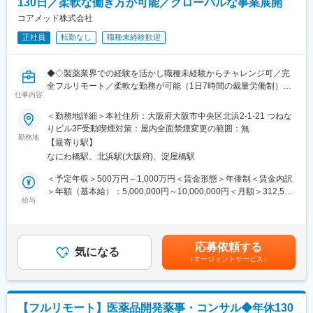
130日／柔軟な働き方が可能／グローバルな事業展開
本ポジションは「研究者」ではなく、
コアメッド株式会社
・社内（データサイエンス／開発／オペレーション）
正社員
転勤なし
職種未経験歓迎
・社外（製薬・医療機関・KOL・CRO等）
を巻き込み、デジタルも活用しながらプロジェクトを前に進める
推進役です。
◆◇製薬業界での経験を活かし職種未経験からチャレンジ可／完
全フルリモート／柔軟な勤務が可能（1日7時間の裁量労働制）／
■担当プロジェクト例
仕事内容
アメリカ・ヨーロッパ企業と事業展開／医薬品の薬事戦略・開発
・製薬・ヘルスケア企業の研究案件
戦略のコンサルティング会社◆◇
＜勤務地詳細＞本社住所：大阪府大阪市中央区北浜2-1-21 つねな
・大学研究室・医療機関と連携した臨床研究支援
りビル3F受動喫煙対策：屋内全面禁煙変更の範囲：無
※案件は紹介・問い合わせ起点が中心で、アウトバウンドで「取っ
■仕事内容：
勤務地
てくる」よりも、引き受けた案件を“成功させる推進”が重要
【最寄り駅】
医薬品開発におけるCMC領域を中心に、コンサルティングおよび
※1人あたり同時並行：2～3案件程度
なにわ橋駅、北浜駅(大阪府)、淀屋橋駅
各種申請資料の作成業務をお任せします。
※期間：数ヶ月～半年（案件による）
新薬承認に関わる品質・製造・試験に関する戦略立案から資料作
＜予定年収＞500万円～1,000万円＜賃金形態＞年俸制＜賃金内訳
成までを担っていただきます。
＞年額（基本給）：5,000,000円～10,000,000円＜月額＞312,500
■主な業務内容
給与
円～625,000円（16分割）＜昇給有無＞有＜残業手当＞無＜給与
●臨床研究支援
■業務詳細：
補足＞※前職でのご経験・年収に応じて年収は考慮いたします。■
・案件管理：商談、見積作成、クロージング、契約書締結、社内
・新薬承認申請に際する品質規定に則した戦略企画・CMCに関す
年収構成：年俸制となります。■賞与：有（過去実績平均4ヶ月※
リソース手配、請求管理
る資料の整備・評価・助言・企画の設定
平均で夏2ヶ月分、冬2ヶ月分）賃金はあくまでも目安の金額であ
・PM業務：研究計画作成支援、リクルーティング、オペレーショ
応募依頼する
・製造方法/試験方法に関する資料の評価・助言
気になる
り、選考を通じて上下する可能性があります。月給(月額)は固定手
ン設計・実行、問い合わせ対応、データ管理、解析計画、解析実
（エージェントサービス）
・安定性試験に関する資料の評価・助言
当を含めた表記です。
行
・治験薬概要書・PMDA相談資料・申請資料（CTD-MODULE3）
●PSG解析AI／解析クラウド導入支援
などの作成およびその助言
・マーケティング計画に基づく導入提案（問い合わせ対応中心）
・外国製造業者認定、原薬等登録等
・テストデータでの精度検証・チューニング、顧客QA
【フルリモート】医薬品開発薬事・コンサル◆年休130