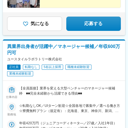
新潟駅、見附駅、名鉄岐阜駅、松本駅、積志駅、東静岡駅、桜橋
会社負担）もあり、早期キャリアアップも見込めます！
駅(静岡県)、小垣江駅、北新川駅、神領駅、名鉄名古屋駅、小野駅
(京都府)、北野白梅町駅、上桂駅、西向日駅、今出川駅、福知山
駅、神宮丸太町駅、古市駅(大阪府)、大日駅、門真南駅、瑞光四丁
目駅、星ケ丘駅(大阪府)、城北公園通駅、南巽駅、崇禅寺駅、尼崎
気になる
応募する
駅(阪神線)、山陽天満駅、加古川駅、新神戸駅、住吉駅(兵庫県・
東海道)、香櫨園駅、中山寺駅、大久保駅(兵庫県)、舞子公園駅、
六甲駅、富雄駅、横川駅、小網町駅、吉塚駅、茶山駅(福岡県)、九
大学研都市駅、福大前駅、竜田口駅、熊本駅、和歌山市駅、県庁
異業界出身者が活躍中／マネージャー候補／年収600万
通り駅、代々木八幡駅、立場駅
円可
ユースタイルラボラトリー株式会社
正社員
転勤なし
5名以上採用
職種未経験歓迎
業種未経験歓迎
【全員面接】業界を変える大型ベンチャーのマネージャー候補
枠 ■■完全未経験から活躍できる理由■■
仕事内容
☆転勤なしOK／UIターン歓迎☆全国各地で募集中／選べる働き方
☆寮費無料プラン（規定有）：北海道、東京、神奈川、新潟、三
勤務地
重、滋賀、沖縄☆マイカー通勤手当有【1／地元マネージャーコー
ス】◇地元採用・転勤なし可■東北／北海道、青森、岩手、宮城、
年収420万円（ジュニアコーディネータ―／27歳／入社1年目）
山形、福島■関東甲信越／茨城、栃木、群馬、埼玉、千葉、東京、