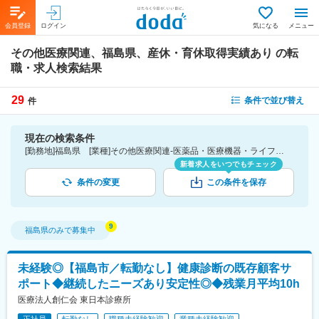
会員登録
ログイン
気になる
メニュー
その他医療関連、福島県、産休・育休取得実績あり
の転
職・求人検索結果
29
条件で並び替え
件
現在の検索条件
[勤務地]福島県 [業種]その他医療関連-医薬品・医療機器・ライフサイエンス・医療系サービス [詳細条件](休日・働き方)産休・育休取得実績あり
新着求人をいつでもチェック
条件の変更
この条件を保存
福島県
のみで募集中
未経験◎【福島市／転勤なし】健康診断の既存顧客サ
ポート◆継続したニーズあり安定性◎◆残業月平均10h
医療法人創仁会 東日本診療所