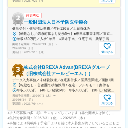
気になる
更新日：
2026/7/27（月）
※国内出張の頻度は1~3回/年です。（海外出張の可能性も一部ござ
います）
締切間近
■ワークライフバランス：
一般財団法人日本予防医学協会
同社は、個人が最大限に能力を発揮できるよう働きやすい環境作
健診受付・健診補助事務／年休126日／土日祝休み
りに注力しております。男女問わず在宅勤務が可能です。また、
【転勤なし／錦糸町駅より徒歩5分】■東日本事業本部／東京都江東区毛利1-19-10 江間忠錦糸町ビル＜アクセス＞JR総武線（快速）、総武線（各駅停車）「錦糸町駅」南口より徒歩5分東京メトロ半蔵門線「錦糸町駅」B1出口より徒歩5分東京メトロ半蔵門線／都営新宿線「住吉駅」B2出口より徒歩5分※受動喫煙対策あり（オフィス内禁煙）
女性社員も多く、産休・育休取得実績も豊富で9割以上の復職率を
年収460万円／入社1年目 ※期末手当、住宅手当、残業手当（月10時間分）含む
誇っており、長期就業が可能な環境・福利厚生が整っています。
掲載予定期間：
2026/7/13（月）
〜
2026/8/16（日）
変更の範囲：会社の定める業務
気になる
更新日：
2026/7/13（月）
株式会社BREXA Advan(BREXAグループ
（旧株式会社アールピーエム ）)
データ入力事務／未経験歓迎／在宅案件多／医薬品関連／面接1回
【転勤なし・首都圏で積極採用！在宅・フルリモート案件も有り！大手・優良企業が中心♪】■本社／大阪市淀川区宮原3-5-36 新大阪トラストタワー19F変更の範囲、上記を除く当社関連勤務地◆プロジェクト先例東京23区内、横浜、大宮、千葉、その他＜配属先最寄り駅の一例＞飯田橋／日本橋／浜松町／信濃町／四ツ谷／池袋／蒲田 など※過去の配属先は勤務地一覧に記載◆POINT！#大手企業など約300社の取引先あり！（製薬メーカー、製薬関連企業、化粧品関連企業、臨床研究センターなど）#最寄り駅から徒歩5～10分圏内の通いやすいオフィス＃在宅勤務・在宅プロジェクト多数＃定時退社基本＆土日祝休み＃安定性抜群の医療業界で事務として活躍＃未経験入社8割×研修センターで手厚くフォロー＃産育休の取得実績100％#転居を伴う転勤なし※受動喫煙対策：オフィス内禁煙
年収500万円 (40代／経験6年) 年収480万円 (30代／経験4年)
掲載予定期間：
2026/7/2（木）
〜
2026/8/24（月）
気になる
更新日：
2026/7/9（木）
※求人応募数の多い順にランキングしています（非公開求人は除く）。
※集計対象期間：2026/7/31（金）～2026/8/6（木）
※事情により掲載終了予定日よりも前に求人募集が終了していることもご