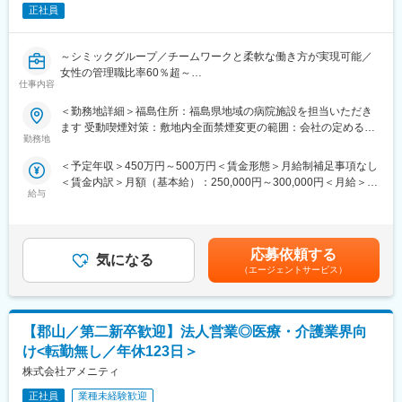
・見積書、請求書作成
正社員
・ドクターの送迎など
※社用車使用。県内各地の企業を訪問します。
～シミックグループ／チームワークと柔軟な働き方が実現可能／
■期待する役割：
女性の管理職比率60％超～
ニーズに沿った提案を行い、次回もリピートいただけるように信
仕事内容
頼関係を構築していただくことを期待しています。
■職務内容：
＜勤務地詳細＞福島住所：福島県地域の病院施設を担当いただき
超高齢化社会に突入し、様々な疾病に対して患者さんや私たちの
ます 受動喫煙対策：敷地内全面禁煙変更の範囲：会社の定める事
■働き方：
QOLを向上させるべく、新しい治療法を開発する必要がありま
勤務地
業所
・県内各地の企業に出向いて健診を行うため、早出や残業が発生
す。今回はそのための治験を実施する際の患者さんおよび医療機
することがございますが、残業は月10時間程度と働きやすい環境
＜予定年収＞450万円～500万円＜賃金形態＞月給制補足事項なし
関のサポートを担う治験コーディネーター（通称CRC）を募集し
です。
＜賃金内訳＞月額（基本給）：250,000円～300,000円＜月給＞
ています。
・会津若松方面への短期出張（1泊2日）もありますが、ほとんど
給与
250,000円～300,000円＜昇給有無＞有＜残業手当＞有＜給与補足
・治験被験者である患者さんへの内容説明補助、ケア／相談
の日が日帰りです。
＞■賞与2回（昨年度実績：4.4ヶ月）賃金はあくまでも目安の金額
・治験担当医師の補助
であり、選考を通じて上下する可能性があります。月給(月額)は固
・検査／投薬スケジュール調整、治験データの管理 など
■入社後の流れ：
定手当を含めた表記です。
※職場は基本的に委託されている医療機関であるため、自宅からの
応募依頼する
入社後1～2年間は研修を兼ねて、検査員に同行していただき、健
気になる
直行直帰が多いです。
（エージェントサービス）
康診断のサポート業務を行っていただきます。ライセンスが不要
な身長体重測定などの簡単な検査ですので、医療・健康に関する
■やりがい：
専門知識が無い方でも、すぐに習得することができます。また、
CRCは疾病を抱えた患者さんやそれを治療しようと奮闘する医師
健康診断のサポートが無い日は、営業渉外担当のメンバーと一緒
【郡山／第二新卒歓迎】法人営業◎医療・介護業界向
やスタッフなど携わる相手が多いです。現在治療法がなく苦しん
に顧客先に同行していただき、打合せの流れを学んでいただきま
でいる患者さんに対して薬を届けられたり、最前線で治療にあた
け<転勤無し／年休123日＞
す。将来的には、少しずつ顧客を引き継ぎ、担当エリアをお任せ
る医師やスタッフのサポートを行え、治験が無事に終了すれば喜
株式会社アメニティ
したいと考えています。その際も、営業渉外担当のメンバーがし
びはひとしおです。
っかりとサポートしますので、安心して業務を行うことができま
正社員
業種未経験歓迎