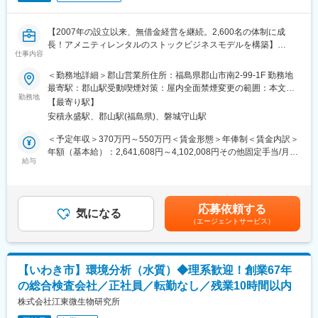
す。
■同社の教育体制：
同社は同業他社からの転職だけでなく、看護師など未経験で転職
■魅力：
【2007年の設立以来、無借金経営を継続。2,600名の体制に成
してくる方も多いです。そのため教育体制が充実しています。入
営業や医療系職種未経験の方でも、業務に慣れている営業渉外担
長！アメニティレンタルのストックビジネスモデルを構築】
社は原則偶数月と決まっており、同期入社者とともに2週間弱本社
当のメンバーがしっかりサポートしますので、安心して業務に取
仕事内容
事業のさらなる拡大を見据え、各営業所における営業体制の強化
にて集合研修を行います。会社のことや業務を遂行する上で必要
り組むことができます。
を図るため、このたび新たな仲間をお迎えすることとなりまし
な法令から実務まで座学中心でロープレを交えながら学んでいき
＜勤務地詳細＞郡山営業所住所：福島県郡山市南2-99-1F 勤務地
た。
ます。その後、各拠点に配属され先輩社員から業務を引継ぎなが
最寄駅：郡山駅受動喫煙対策：屋内全面禁煙変更の範囲：本文参
変更の範囲：無
らOJT担当者とともに医療機関へ同行するなど、徐々に業務を身
勤務地
照
【最寄り駅】
■業務詳細：
に着けていきます。確認テストやチェックシートを用いながら習
安積永盛駅、郡山駅(福島県)、磐城守山駅
病院や介護施設に向けて、入院・入所時に必要な衣類やタオル、
熟度を測り、入社後1年程度で一人で担当を持てるようになりま
日用品などをレンタルできる「アメニティサポートシステム」を
す。なお、その後も定期的に中途入社者に対してフォローを行う
＜予定年収＞370万円～550万円＜賃金形態＞年俸制＜賃金内訳＞
提案する営業です。ニーズに応じて、人材派遣・紹介サービスや
体制が整っています。
年額（基本給）：2,641,608円～4,102,008円その他固定手当/月：
院内売店の運営代行サービスも提案していきます。
給与
30,000円固定残業手当/月：58,200円～86,500円（固定残業時間
■同社の魅力：
30時間0分/月）超過した時間外労働の残業手当は追加支給＜月額
主な営業活動は新規提案営業と既存フォローの両輪です。 社会貢
・チームワーク：通常は1人で業務にあたることが多いですが、困
＞308,334円～458,334円（12分割）（一律手当を含む）＜昇給有
献性も高く、今後の高齢化社会において成長が見込める成長産業
ったときや先輩や上司がサポートしてくれるため、安心して進め
無＞有＜残業手当＞有＜給与補足＞※経験・能力・前職の給与など
応募依頼する
です。 また、病院や介護施設の業務軽減に貢献する事で、患者
られます。また、家族の急な体調不良や突発休の場合にも周囲が
気になる
を考慮するため上下する可能性があります・評価：年2回（4月・
（エージェントサービス）
様、利用者様へのサービス向上に直結する為、大変やりがいのあ
代理対応をしてくれる風土があり、チームワークが強みです。
10月/売上実績だけでなく取り組み姿勢や提案プロセスなどの定性
るお仕事です。
・働きやすい環境：2019年度の月間の平均残業時間は12.1時間で
評価も重視）・年収例：370-480万円(主任/入社2-3年)⇒420-550
した。管理職における女性比率も63.6%と、ライフイベントの多
万円(係長/入社3-5年)賃金はあくまでも目安の金額であり、選考を
■キャリアアップについて：
い女性も活躍しやすい環境です。正社員の場合、転勤可能性はあ
通じて上下する可能性があります。月給(月額)は固定手当を含めた
【いわき市】環境分析（水質）◆理系歓迎！創業67年
本人の頑張りを昇給、昇格にて評価される制度が御座います。ま
りますが、定期的にあるものではなく適性や希望に応じて配置し
表記です。
の総合検査会社／正社員／転勤なし／残業10時間以内
た、事業拡大に伴い、新規の営業所も出店しており、営業所長や
ています。
エリアを管理する責任者などのポストがある為、早期のキャリア
株式会社江東微生物研究所
アップが見込めます。 ※実際に入社4年前後で所長になった中途入
変更の範囲：会社の定める業務