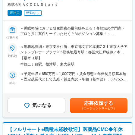
なりますと、経理、総務、人事など事務系の仕事が中心になりま
株式会社ＡＣＣＥＬＳｔａｒｓ
す。また、一度本社帰任した後でも、希望すれば現場復帰も可能
です。
正社員
転勤なし
■就業環境：残業はほぼなし、休みもしっかり取得できるため非常
に働きやすい環境が整っております。定着率も高く実際にここ3年
間で入社した新卒の離職率は6％と非常に低い数値です。また配属
～睡眠領域における研究医療の最前線を走る！各領域の専門家・
先は現在のご住所から考慮し決定いたします。
プロと共に案件リードいただくＰＭポジション募集！～
仕事内容
■研修制度：入社後1週間、本社で研修を行います。その後の配属
先においても、国家資格をもった先輩社員によるマンツーマンの
■会社概要
＜勤務地詳細＞東京支社住所：東京都文京区本郷7-3-1 東京大学ア
OJTを行いながら実務を覚えて頂きます。技術はすぐに身に付き
株式会社ACCELStarsは、東京大学発のメディカル・スリープテ
ントレプレナープラザ205勤務地最寄駅：都営大江戸線線／本郷
ます。さらにレベルアップしたい方には外部の研修にも100％会
ック企業として、睡眠を高精度に計測・解析するウェアラブルデ
勤務地
三丁目駅受動喫煙対策：屋内全面禁煙変更の範囲：会社の定める
【最寄り駅】
社が費用負担します。3ヶ月に1度はフォローアップ研修という形
バイスとAI解析クラウドを基盤に、医療・研究・ヘルスケア領域
事業所（リモートワーク含む）
本郷三丁目駅、根津駅、東大前駅
で本社研修を実施し、資格取得についても全面バックアップ。未
の事業を展開しています。研究領域では、睡眠測定に特化したデ
経験・無資格であっても安心できる研修制度は非常に整っていま
バイスや解析クラウドを用い、研究計画～測定～解析までをワン
＜予定年収＞850万円～1,000万円＜賃金形態＞年俸制月額基本給
す。
ストップで支援するサービスも提供しています。
＋固定残業代として支給＜賃金内訳＞年額（基本給）：6,475,596
給与
円～7,617,966円固定残業手当/月：168,700円～198,500円（固定
■募集背景
残業時間40時間0分/月）超過した時間外労働の残業手当は追加支
これまで取締役が巻き取っていた研究プロジェクトPM機能を、専
給＜月額＞708,333円～833,330円（12分割）（一律手当を含む）
任のPMとして引き継ぎ、体制強化したいと考えております。
＜昇給有無＞有＜残業手当＞有＜給与補足＞給与改定：年1回スト
応募依頼する
気になる
ックオプション付与：都度（昨年実績 有）賃金はあくまでも目
（エージェントサービス）
■ポジション概要
安の金額であり、選考を通じて上下する可能性があります。月給
製薬企業・ヘルスケア企業・アカデミア（大学病院・医療機関）
(月額)は固定手当を含めた表記です。
と協働する研究プロジェクトのPMとして、案件化～計画策定～運
用設計～問い合わせ対応～データ管理～解析実行～クロージング
【フルリモート※職種未経験歓迎】医薬品CMC◆年休
（契約/請求）までを一気通貫で推進いただきます。