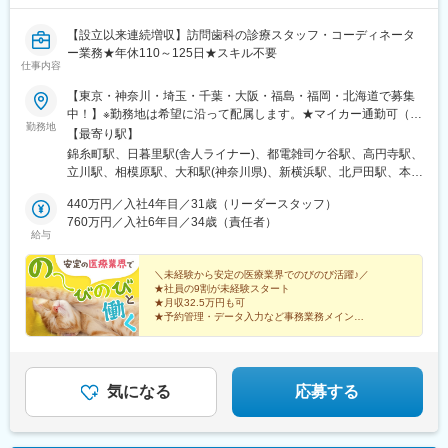
医院・医師情報の管理・更新
クレーム発生時の一次対応および関係部門への共有
【設立以来連続増収】訪問歯科の診療スタッフ・コーディネータ
ー業務★年休110～125日★スキル不要
【働き方・社内連携】
仕事内容
直行直帰を基本とした営業スタイル
【東京・神奈川・埼玉・千葉・大阪・福島・福岡・北海道で募集
上司への報告・相談を行いながら、裁量をもって活動
中！】※勤務地は希望に沿って配属します。★マイカー通勤可（勤
日報・週報、顧客情報の登録・管理
勤務地
務場所による）★受動喫煙対策：屋内全面禁煙★福岡は2026年9
【最寄り駅】
会社から、社用車を貸与
月開院予定のオープニングスタッフ＜東京エリア＞錦糸町事業所
錦糸町駅、日暮里駅(舎人ライナー)、都電雑司ケ谷駅、高円寺駅、
日暮里事業所池袋事業所高円寺事業所立川事業所＜神奈川エリア
【学習・成長環境】
立川駅、相模原駅、大和駅(神奈川県)、新横浜駅、北戸田駅、本川
＞相模原事業所大和事業所横浜事業所＜埼玉エリア＞戸田事業所
社内外の研修、製品トレーニング、勉強会への参加
越駅、大宮駅(埼玉県)、津田沼駅、千葉駅、市川駅、四天王寺前夕
大宮事業所川越事業所＜千葉エリア＞船橋事業所千葉事業所市川
440万円／入社4年目／31歳（リーダースタッフ）
医療・歯科分野未経験の方でも、段階的に専門知識を習得可能
陽ケ丘駅、博多駅、郡山駅(福島県)、北２４条駅、北広島駅、菊水
事業所＜大阪エリア＞浪速事務所＜福島エリア＞郡山事業所＜福
760万円／入社6年目／34歳（責任者）
駅、宮の沢駅、日暮里駅、東池袋駅、新高円寺駅、立川南駅、川
給与
岡エリア＞福岡事業所＜北海道エリア＞札幌事業所北広島事業所
【当社について】
越市駅、新津田沼駅、京成千葉駅、市川真間駅、恵美須町駅、東
白石区事業所西区事業所
ノーベルバイオケアはインプラントを用いた革新的な歯科修復ソ
札幌駅、西日暮里駅、鬼子母神前駅、栄町駅(千葉県)、国府台駅
＼未経験から安定の医療業界でのびのび活躍♪／
リューションの分野における世界的なリーディング・カンパニー
★社員の9割が未経験スタート
です。
★月収32.5万円も可
★予約管理・データ入力など事務業務メイン
★特別な経験・医療の知識・PCスキルは不要
歯科医療の専業会社エンビスタ・ホールディングス・コーポレー
★全国27拠点展開＆新拠点も拡大中
ションの日本法人のひとつであり、グループ傘下の各製品事業部
★設立から連続増収を継続中
（イメージング製品のDEXIS、歯科材料のKerr、歯科矯正用製品
のOrmco）とも連携しながら、高品質で革新的な製品を提供し、
気になる
応募する
歯科専門職のパートナーとして、その先にいらっしゃる患者さま
の生活と人生をよりよいものにすることが、当社の存在意義で
す。撮影からAIを搭載したソフトウエアによる診断支援、データ