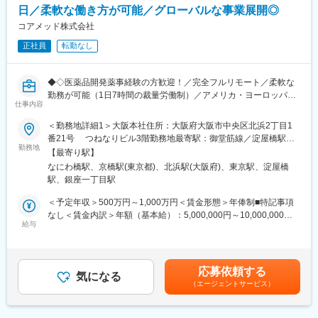
・クロージング、契約書締結、請求管理
日／柔軟な働き方が可能／グローバルな事業展開◎
※クライアントは欧米製薬会社または外資系製薬会社がほとんどで
●マネージャー候補として
す。
コアメッド株式会社
・進行状況・品質のレビュー、プロセスの標準化
※プロジェクトは一人で行うのではなく、現社員と共に分担し業務
・取締役と連携した案件全体の進捗・優先順位設計
正社員
転勤なし
にあたっていただきます。
変更の範囲：会社の定める業務
■教育体制：
◆◇医薬品開発薬事経験の方歓迎！／完全フルリモート／柔軟な
通常医薬品メーカー出身が会員である関西医薬協会に、当社は会
勤務が可能（1日7時間の裁量労働制）／アメリカ・ヨーロッパ企
員として登録しています。業界関連のセミナーにも参加すること
仕事内容
業と事業展開／医薬品の薬事戦略・開発戦略のコンサルティング
ができ、メーカーと同じレベルの業界知識とマーケット感をアッ
会社◆◇
＜勤務地詳細1＞大阪本社住所：大阪府大阪市中央区北浜2丁目1
プデートできる環境です。
番21号 つねなりビル3階勤務地最寄駅：御堂筋線／淀屋橋駅受
■業務内容：
勤務地
動喫煙対策：屋内全面禁煙＜勤務地詳細2＞東京支社住所：東京都
■働き方：
【最寄り駅】
医薬品開発における薬事戦略の立案・評価・助言を中心としたコ
千代田区丸の内1-11-1 パシフィックセンチュリープレイス丸の内
◎完全在宅勤務のため、拠点（東京・大阪）の近くにお住まいで
なにわ橋駅、京橋駅(東京都)、北浜駅(大阪府)、東京駅、淀屋橋
ンサルティング業務をお任せします。承認取得に向けた最適な戦
13階 受動喫煙対策：屋内全面禁煙変更の範囲：無
なくてもご就業いただけます。
駅、銀座一丁目駅
略を設計する上流ポジションです。
◎お昼休みの時間帯も自由なので、例えばお子様がおられる方の
＜予定年収＞500万円～1,000万円＜賃金形態＞年俸制■特記事項
場合、お子様の通院やご都合に合わせて業務時間を調整できま
・クライアントの基本戦略を踏まえた薬事戦略の立案
なし＜賃金内訳＞年額（基本給）：5,000,000円～10,000,000円
す。
・日米欧（MHLW／PMDA・FDA・EMA）を横断したグローバル
給与
＜月額＞416,666円～833,333円（12分割）＜昇給有無＞有＜残業
（自分の業務が終わるよう業務管理を行う必要はありますが、裁
薬事戦略の企画
手当＞無＜給与補足＞※前職でのご経験・年収を考慮の上決定致し
量の大きい働き方ができます）
・各種試験成績・申請資料の評価・分析
ます。■年収構成：年俸制となります。賃金はあくまでも目安の金
※現在、関東関西のほか、九州、中部、東北、海外在住の方もいま
・三極規制当局との事前相談を含むリエゾン業務および規制動向
額であり、選考を通じて上下する可能性があります。月給(月額)は
す。
応募依頼する
の調査・分析・アドバイス
気になる
固定手当を含めた表記です。
・会議や打ち合わせで必要な時は大阪・東京等へ出張（宿泊も伴
（エージェントサービス）
・新薬ライセンス導入時のデューデリジェンス対応
います）が発生します。
・承認取得に向けた各種申請業務、ガイダンス面談、規制対応全
※国内出張の頻度は1~3回/年です。（海外出張はほとんどありませ
般