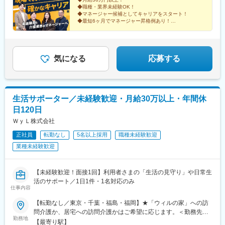
線「住吉駅」より徒歩6分◇ウィルの重度訪問介護 福島福島県郡
◆職種・業界未経験OK！
山市桑野2-2-16 藤尾ビル402＜アクセス＞JR郡山駅より自動車で
◆マネージャー候補としてキャリアをスタート！
12分◇ウィルの重度訪問介護 福岡福岡県福岡市博多区築港本町6-
◆最短6ヶ月でマネージャー昇格例あり！
1 福岡印刷会館401＜アクセス＞空港線・箱崎線「中洲川端駅」よ
「介護業界の常識を変えたい」「職務・職責に相応しい
待遇の会社で働きたい！」
り自動車で6分※受動喫煙防止対策：いずれも敷地内禁煙
どんな“やってみたい”も大歓迎です！
気になる
応募する
生活サポーター／未経験歓迎・月給30万以上・年間休
日120日
ＷｙＬ株式会社
正社員
転勤なし
5名以上採用
職種未経験歓迎
業種未経験歓迎
【未経験歓迎！面接1回】利用者さまの「生活の見守り」や日常生
活のサポート／1日1件・1名対応のみ
仕事内容
【転勤なし／東京・千葉・福島・福岡】★「ウィルの家」への訪
問介護か、居宅への訪問介護かはご希望に応じます。＜勤務先＞■
勤務地
ウィルの家みずえ／2026年10月オープン予定東京都江戸川区江戸
【最寄り駅】