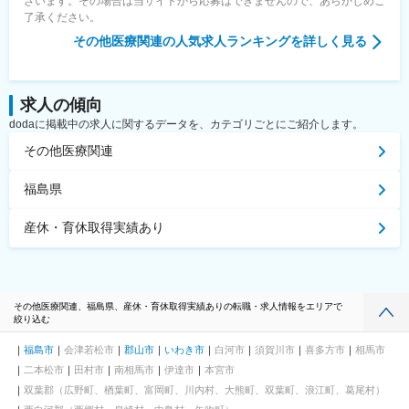
ざいます。その場合は当サイトから応募はできませんので、あらかじめご
了承ください。
その他医療関連
の人気求人ランキングを詳しく見る
求人の傾向
dodaに掲載中の求人に関するデータを、カテゴリごとにご紹介します。
その他医療関連
福島県
産休・育休取得実績あり
その他医療関連、福島県、産休・育休取得実績ありの転職・求人情報をエリアで
絞り込む
福島市
会津若松市
郡山市
いわき市
白河市
須賀川市
喜多方市
相馬市
二本松市
田村市
南相馬市
伊達市
本宮市
双葉郡（広野町、楢葉町、富岡町、川内村、大熊町、双葉町、浪江町、葛尾村）