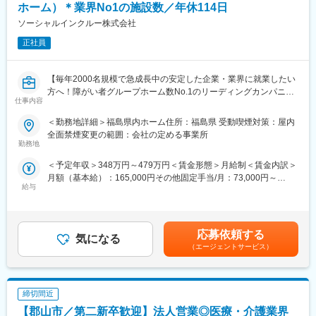
※会津若松方面への短期出張（1泊2日）もありますが、ほとんど
ホーム）＊業界No1の施設数／年休114日
当社システムや全国2,500軒の調剤薬局で使用されています。
の日が日帰りです。
ソーシャルインクルー株式会社
正社員
■入社後の流れ：
入社後1～2年間は研修を兼ねて、検査員に同行していただき、健
変更の範囲：会社の定める業務
康診断のサポート業務を行っていただきます。ライセンスが不要
【毎年2000名規模で急成長中の安定した企業・業界に就業したい
な身長・体重測定などの簡単な検査ですので、医療・健康に関す
方へ！障がい者グループホーム数No.1のリーディングカンパニー
る専門知識がない方でも、すぐに習得することができます。
仕事内容
／社会貢献性◎／年休114日】
■当社について：
＜勤務地詳細＞福島県内ホーム住所：福島県 受動喫煙対策：屋内
■業務内容：
・健康診断を中心に地域のみなさまの健康づくりに貢献しており
全面禁煙変更の範囲：会社の定める事業所
「日中サービス支援型」と呼ばれる障がい者グループホームの運
勤務地
ます。
営を行っている当社にて、福島県内施設の管理者をお任せしま
・定期健康診断は、企業に定められた義務であり、今後も安定し
＜予定年収＞348万円～479万円＜賃金形態＞月給制＜賃金内訳＞
す。
た需要が見込まれます。
月額（基本給）：165,000円その他固定手当/月：73,000円～
【変更の範囲：会社の定める業務】
給与
163,000円固定残業手当/月：52,000円～71,600円（固定残業時間
変更の範囲：無
30時間0分/月）超過した時間外労働の残業手当は追加支給＜月給
■業務詳細：施設管理者としてのお仕事になります
＞290,000円～399,600円（一律手当を含む）＜昇給有無＞有＜残
・利用者の生活全般の支援
業手当＞有＜給与補足＞◆賞与：無◆昇給：年1回（3月）※個人
・スタッフ採用・研修・教育・シフト管理
応募依頼する
気になる
の評価に応じて昇降給の場合あり・超過分・深夜割増賃金別途支
・新規入居対応、ご家族様対応
（エージェントサービス）
給・交通費規定内支給 （バイク通勤・車通勤OK）賃金はあくまで
・行政関係各所対応
も目安の金額であり、選考を通じて上下する可能性があります。
※本社専門部署が一括対応の為、請求・申請業務なし
月給(月額)は固定手当を含めた表記です。
締切間近
■キャリアパス／モデル年収：
・エリアマネージャー：480万円～
【郡山市／第二新卒歓迎】法人営業◎医療・介護業界