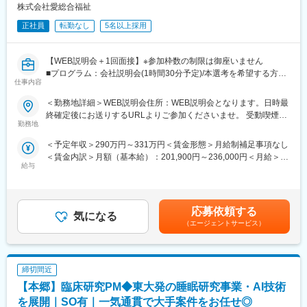
株式会社愛総合福祉
正社員
転勤なし
5名以上採用
【WEB説明会＋1回面接】※参加枠数の制限は御座いません
■プログラム：会社説明会(1時間30分予定)/本選考を希望する方は
仕事内容
説明会の中で日程調整を実施。希望しない方は、ご退席いただい
て構いません。（後日の面接調整も可能です）
＜勤務地詳細＞WEB説明会住所：WEB説明会となります。日時最
■補足：本求人に応募後、選考会予約が出来ましたら、WEB会議
終確定後にお送りするURLよりご参加くださいませ。 受動喫煙対
参加用のURL・詳細情報をお送り致します。
勤務地
策：屋内全面禁煙
※応募時に参加可能日をお知らせ頂けるとスムーズに予約が進みま
＜予定年収＞290万円～331万円＜賃金形態＞月給制補足事項なし
す
＜賃金内訳＞月額（基本給）：201,900円～236,000円＜月給＞
■日時：月・木／13:30～15:00
給与
201,900円～236,000円＜昇給有無＞有＜残業手当＞有＜給与補足
＞※記載の年収は初年度のものです。2年目昇給あり。※記載の年
【企業・求人内容】
収は夜勤手当：1回5,000円の月6回分を含んだ金額となります。■
■業務の概要：同ポジションは、総合職社員として様々な部門のス
小規模多機能型居宅介護での勤務のみ、別途で送迎手当：10,000/
ペシャリストとして活躍する、幹部候補人材となることが期待さ
応募依頼する
気になる
月を支給賃金はあくまでも目安の金額であり、選考を通じて上下
れます。入社後1年間は、同社の介護施設において、お客様の日常
（エージェントサービス）
する可能性があります。月給(月額)は固定手当を含めた表記です。
生活中のサポート全般を担当いただきます。※雇用形態：無期正社
員
■業務の詳細：実務業務と並行して実務者研修資格の取得のための
締切間近
学校に通います。年に４回程度、本社の社員と面談をする中でご
自身の2年目以降のキャリアアプランを立て、ご希望も踏まえなが
【本郷】臨床研究PM◆東大発の睡眠研究事業・AI技術
ら、2年目以降の職種（施設 or 本社）が決定します。本社勤務に
を展開｜SO有｜一気通貫で大手案件をお任せ◎