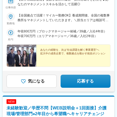
なたのマネジメントスキルを活かして活躍◎
仕事内容
【全国拠点で活躍！マイカー勤務OK】養成期間後、全国の複数事
務所をマネジメントしていただきます。＼担当エリアは相談可
勤務地
能！／近隣エリアまたは全国から好きなエリアを相談できます！
《養成期間中の勤務地》現在は東京、横浜、埼玉、福岡の事業所
年収800万円（ブロックマネージャー候補／39歳／入社4年目）
で行っていますが、ご希望に合わせて、お住まいのエリアで行う
年収700万円（エリアマネージャー／36歳／入社2年目）
ことも可能です。また社宅の利用もできますので、ご面接時にお
給与
気軽にご相談ください。《養成期間後の勤務地》全国47都道府県
が対象※現在お住まいの地域又はジェネラルマネージャーと相談の
あなたの経験を、次は“社会課題を解く事業運営”へ
上決定《配属事業部について》障害福祉事業では「重度訪問介
拡大中の成長企業で、複数拠点を動かす統括ポジション
護」と「グループホーム」、高齢者事業では「訪問介護事業」を
展開しています。配属に関しては、適性や条件等に応じて、配属
の事業部を決定。あなたの適性や能力を活かせる適切な部署でご
活躍いただきます。※入社後のキャリアチェンジも可能です。気に
なる点はご相談ください。☆引越し手当支給・借り上げ社宅提供
気になる
応募する
あり（無料）
NEW
未経験歓迎／学歴不問【WEB説明会＋1回面接】介護
現場/管理部門※2年目から希望職へキャリアチェンジ