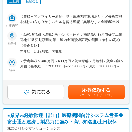
正社員
転勤なし
社の方もいらっしゃいます。
■会社情報：
【資格不問／マイカー通勤可能（敷地内駐車場あり）／分析業務
当社は入院中に必要となるアメニティ(パジャマ・タオル・日用
未経験の方も０からスキルを習得可能／異動なし／創業60年以上
品）をレンタルするアメニティサポートシステムを提供している
仕事内容
の安定経営／残業月平均5～10時間】
会社です。
血液検査などの臨床検査や、水質検査・食品衛生検査等の受託を
＜勤務地詳細＞環境分析センター住所：福島県いわき市好間工業
レンタルだけでなく、病院・介護施設内での申込の受付業務から
主要事業とする当社にて水質検査の分析業務をお任せします。
団地4-18 受動喫煙対策：屋内全面禁煙変更の範囲：会社の定める
ご利用者への提供・回収・請求まで全て弊社で受け持っておりま
勤務地
事業所
す。そのため医療・介護施設の業務負担の軽減もでき多くのメリ
【最寄り駅】
■業務内容：ラボでの検査業務
ットがあります。拠点は北海道から九州まで展開し、毎年増収・
赤井駅、いわき駅、内郷駅
〈一日の流れ〉
増益と確実に業績伸長しています。
◇検体受付・振り分け業務
＜予定年収＞300万円～400万円＜賃金形態＞月給制＜賃金内訳＞
営業エリア全域からラボに搬入される約500～1000の検体の受
月額（基本給）：200,000円～235,000円＜月給＞200,000円～
変更の範囲：会社の定める業務
付・精査・振り分け作業を検査グループ全体で行います。
給与
235,000円＜昇給有無＞有＜残業手当＞有＜給与補足＞■昇給：年
◇検査業務
1回■賞与：年2回 賃金はあくまでも目安の金額であり、選考を
各検体に定められた検査項目ごとに担当検査室に分かれて検査業
通じて上下する可能性があります。月給(月額)は固定手当を含めた
務を行います。
表記です。
応募依頼する
細菌検査や分析機器を用いた検査、官能試験（味、臭気）など、
気になる
（エージェントサービス）
検査対象に合わせて様々な検査・分析を行います。
◇報告関連業務
検査結果の登録や報告書作成などの結果報告のための業務や翌日
の検査準備などを行い業務終了。
※業界未経験歓迎【郡山】医療機関向けシステム営業◆
※未経験でも一から現場で研修を行いますので安心して就業をスタ
富士通と連携し製品力に強み・高い知名度/土日祝休
ートできます。平均１年程度で検査業務は独り立ちできます。
株式会社シグマソリューションズ