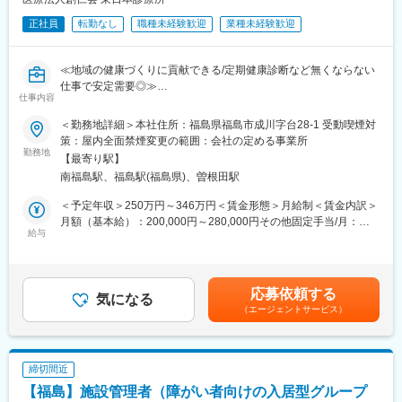
・業務はチーム単位で行っているためコミュニケーションを重視
す。業務に慣れてきたら2~3年程度で徐々に既存顧客の引継が行
しています。
正社員
転勤なし
職種未経験歓迎
業種未経験歓迎
われていくため、徐々に既存顧客対応にシフトしていくイメージ
です（通例5年程度で既存がほぼ100%になっています）。
変更の範囲：会社の定める業務
新規営業の間は明確な担当顧客数は定められていませんが、既存
≪地域の健康づくりに貢献できる/定期健康診断など無くならない
営業に移行するタイミングで50~60社程度をご担当いただくイメ
仕事で安定需要◎≫
ージとなります。
仕事内容
■業務内容：
＜勤務地詳細＞本社住所：福島県福島市成川字台28-1 受動喫煙対
■教育体制
・健診車両の運転業務
策：屋内全面禁煙変更の範囲：会社の定める事業所
入社後半年程度は先輩社員の商談に同席していただき、どのよう
・県内各地の企業に出向いて行う健康診断業務
勤務地
な流れで契約が行われるかを習得いただきます。慣れてきたらご
【最寄り駅】
・ライセンスを不要とする検査業務（視力検査、身長・体重測定
自身で商談を行っていただき、契約取得に向けて企業と接点を取
南福島駅、福島駅(福島県)、曽根田駅
等）
っていただきます。
・検査に伴う受付等
＜予定年収＞250万円～346万円＜賃金形態＞月給制＜賃金内訳＞
※すべての検診に同行するわけではなく、受診人数が多い場合等、
月額（基本給）：200,000円～280,000円その他固定手当/月：
■評価体制
フォローが必要なときのみサポートを行います。
給与
9,000円＜月給＞209,000円～289,000円＜昇給有無＞有＜残業手
拠点の上長と売り上げの目標設定を行っていただきます。そのう
※社用車使用。県内各地の企業を訪問します。
当＞有＜給与補足＞■その他固定手当：食事手当■昇給：あり■賞
えで半期ごとに目標の達成度合いを確認し、評価が決定されま
与：なし賃金はあくまでも目安の金額であり、選考を通じて上下
す。
■働き方：
する可能性があります。月給(月額)は固定手当を含めた表記です。
同社製品は医療機関の診療報酬改定に対応する関係で需要に波が
応募依頼する
・土曜日は隔週で午前中のみ勤務（休憩なし）
気になる
あるため、報酬改定対応がある年度は高めに、そうでない年は低
（エージェントサービス）
・県内各地の企業に出向いて健診を行うため、早出や残業が発生
めに設定されます。
することがあります。
・福島市から遠い場合、18時頃に事務所に戻ることがあります
■当社について：
（現地での健診は16時頃に終了が多い）。
当社は富士通パートナーとして特に秋田・青森・岩手で特に高い
締切間近
・朝8時30分や9時に現地に入るため、事務所に7時集合となるこ
シェアを誇り、業界としてもニーズが増え続けている成長産業で
【福島】施設管理者（障がい者向けの入居型グループ
とがあります。
す。