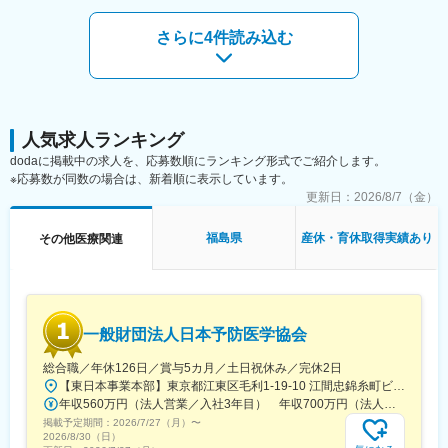
ん。）
■業務の特徴：
さらに4件読み込む
■組織構成：
・プロジェクトは個人で完結させるのではなく、社内メンバーと
CMC担当11名（2名男性、9名女性）
連携しながら分担して推進しています。
30代～40代で構成されています。
・国内外の規制当局と関わりながら、国際基準での薬事戦略に携
お子様がおられる社員が多く、在宅勤務のため子育てしながらキ
われる環境です。
ャリアを築ける環境です。
こちらの組織には、内資外資の製薬企業でのCMC業務の経験者や
■教育体制：
人気求人ランキング
研究所での経験、CMC薬事の経験者が多いです。
通常医薬品メーカー出身が会員である関西医薬協会に、当社は会
dodaに掲載中の求人を、応募数順にランキング形式でご紹介します。
員として登録しています。業界関連のセミナーにも参加すること
※応募数が同数の場合は、新着順に表示しています。
変更の範囲：会社の定める業務
ができ、メーカーと同じレベルの業界知識とマーケット感をアッ
更新日：
2026/8/7（金）
プデートできる環境です。
福島県
産休・育休取得実績あり
その他医療関連
■働き方：
◎完全在宅勤務のため、拠点（東京・大阪）の近くにお住まいで
なくてもご就業いただけます。
◎お昼休みの時間帯も自由なので、例えばお子様がおられる方の
場合、お子様の通院やご都合に合わせて業務時間を調整できま
一般財団法人日本予防医学協会
す。
（自分の業務が終わるよう業務管理を行う必要はありますが、裁
総合職／年休126日／賞与5カ月／土日祝休み／完休2日
量の大きい働き方ができます）
【東日本事業本部】東京都江東区毛利1-19-10 江間忠錦糸町ビル※訪問先からの直行直帰が可能です！＜アクセス＞・JR総武線（快速・各駅停車）／東京メトロ半蔵門線 錦糸町駅より徒歩5分・東京メトロ半蔵門線／都営新宿線 住吉駅より徒歩5分※受動喫煙対策:屋内全面禁煙
※現在、関東関西のほか、九州、中部、東北、海外在住の方もいま
年収560万円（法人営業／入社3年目） 年収700万円（法人営業・チームリーダー／入社5年目）
す。
掲載予定期間：
・会議や打ち合わせで必要な時は大阪・東京等へ出張（宿泊も伴
2026/7/27（月）
〜
2026/8/30（日）
います）が発生します。