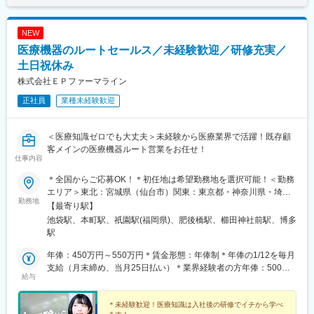
浦上駅、甲東中学校前駅
NEW
医療機器のルートセールス／未経験歓迎／研修充実／
土日祝休み
株式会社ＥＰファーマライン
正社員
業種未経験歓迎
＜医療知識ゼロでも大丈夫＞未経験から医療業界で活躍！既存顧
客メインの医療機器ルート営業をお任せ！
仕事内容
＊全国からご応募OK！＊初任地は希望勤務地を選択可能！＜勤務
エリア＞東北：宮城県（仙台市）関東：東京都・神奈川県・埼玉
勤務地
県・千葉県・栃木県・群馬県東海：愛知県・静岡県・岐阜県信
【最寄り駅】
越：長野県（松本市）北陸：石川県（金沢市）関西：大阪府・兵
池袋駅、本町駅、祇園駅(福岡県)、肥後橋駅、櫛田神社前駅、博多
庫県中国：広島県四国：香川県（高松市）・愛媛県（松山市）九
駅
州：福岡県・佐賀県・長崎県・熊本県・大分県・宮崎県・鹿児島
県【東京本社】東京都豊島区西池袋3-27-12 池袋ウェストパーク
年俸：450万円～550万円＊賃金形態：年俸制＊年俸の1/12を毎月
ビル＊各線「池袋駅」西口より徒歩5分【大阪オフィス】大阪府大
支給（月末締め、当月25日払い）＊業界経験者の方年俸：500万
給与
阪市西区靭本町1-11-7 信濃橋三井ビルディング2F＊Osaka Metro
円～680万円
各線「本町駅」より徒歩1分【福岡オフィス】福岡県福岡市博多区
博多駅前2-19-24 大博センタービル6F＊JR・福岡市地下鉄各線
＊未経験歓迎！医療知識は入社後の研修でイチから学べ