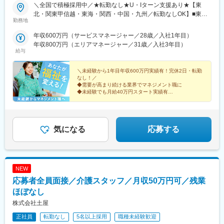
＼全国で積極採用中／★転勤なし★U・Iターン支援あり★【東
北・関東甲信越・東海・関西・中国・九州／転勤なしOK】■東北
勤務地
／北海道、青森、岩手、宮城、山形、福島■関東甲信越／茨城、栃
木、群馬、埼玉、千葉、東京、神奈川、新潟、富山、山梨、長野■
年収600万円（サービスマネージャー／28歳／入社1年目）
東海／岐阜、静岡、愛知、三重■関西／滋賀、京都、大阪、兵庫、
年収800万円（エリアマネージャー／31歳／入社3年目）
奈良、和歌山■中国・四国／岡山、広島、山口、徳島、香川、愛
給与
媛、高知■九州／福岡、佐賀、長崎、熊本、大分、宮崎、鹿児島、
沖縄★【エリア勤務希望・移住希望の方優遇】：サポート制度も
＼未経験から1年目年収600万円実績有！完休2日・転勤
充実していますので、現在のお住まいに関わらずご希望をお知ら
なし！／
◆需要が高まり続ける業界でマネジメント職に
せください！☆『寮費無料プラン』あり（規定有）：下記勤務地
◆未経験でも月給40万円スタート実績有
希望・移住希望の方はお気軽にご相談ください！※【北海道】【東
◆30～40代の女性マネジャー多数活躍中
京都】【神奈川県】【新潟県】【三重県】【滋賀県】【沖縄県】
◆会社負担で資格取得可能
での勤務の場合★全国のご希望勤務地へU・Iターン可能・初期費
◆株式上場を目指す急成長ベンチャー
用会社負担等の移住支援あり（規定有）・U・Iターン転勤希望者
気になる
応募する
への1年間の支援あり（規定有）★江戸川・川崎・湘南・川越・香
川・徳島・青森にて新規事業所オープン！
NEW
応募者全員面接／介護スタッフ／月収50万円可／残業
ほぼなし
株式会社土屋
正社員
転勤なし
5名以上採用
職種未経験歓迎