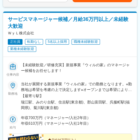
10月/売上実績だけでなく取り組み姿勢や提案プロセスなどの定性
長していく姿に寄り添うことができます。
評価も重視）・年収例：370-480万円(主任/入社2-3年)⇒420-550
■キャリアアップについて：
万円(係長/入社3-5年)賃金はあくまでも目安の金額であり、選考を
■当社のコンセプト：『「ここでくらしたい」を創る』
本人の頑張りを昇給、昇格にて評価される制度が御座います。ま
通じて上下する可能性があります。月給(月額)は固定手当を含めた
サービスマネージャー候補／月給36万円以上／未経験
・ご利用者様にとってグループホームはまさに家そのものだとい
た、事業拡大に伴い、新規の営業所も出店しており、営業所長や
表記です。
大歓迎
えます。家族のように温かいスタッフたちとのコミュニケーショ
エリアを管理する責任者などのポストがある為、早期のキャリア
ンを通して、ホームでの暮らしを楽しんでいただくために、「こ
アップが見込めます。 ※実際に入社4年前後で所長になった中途入
ＷｙＬ株式会社
こでくらしたい」と思ってもらえるよう日々真摯に向き合い続け
社の方もいらっしゃいます。
正社員
転勤なし
5名以上採用
職種未経験歓迎
ます。
業種未経験歓迎
■会社情報：
変更の範囲：本文参照
当社は入院中に必要となるアメニティ(パジャマ・タオル・日用
品）をレンタルするアメニティサポートシステムを提供している
【未経験歓迎／研修充実】新規事業『ウィルの家』のマネージャ
会社です。
ー候補をお任せします！
レンタルだけでなく、病院・介護施設内での申込の受付業務から
仕事内容
ご利用者への提供・回収・請求まで全て弊社で受け持っておりま
す。そのため医療・介護施設の業務負担の軽減もでき多くのメリ
当社が展開する新規事業『ウィルの家』での勤務となります。※勤
ットがあります。拠点は北海道から九州まで展開し、毎年増収・
務地は希望を考慮の上で決定します※オープンまでは希望により他
勤務地
増益と確実に業績伸長しています。
拠点で勤務可能です◆ウィルの家みずえ ★2026年10月オープン
【最寄り駅】
予定東京都江戸川区江戸川1丁目8＜アクセス＞都営新宿線「瑞江
瑞江駅、みのり台駅、住吉駅(東京都)、郡山富田駅、呉服町駅(福
変更の範囲：本文参照
駅」徒歩15分◆ウィルの家みのり台 ★2027年1月オープン予定
岡県)、菊川駅(東京都)
千葉県松戸市稔台7丁目46-17＜アクセス＞新京成線「みのり台
駅」徒歩8分▼▼▼以下3拠点では「居宅重度訪問介護」のマネー
年収700万円（マネージャー/入社2年目）
ジャー候補も募集中！ご希望の方はお気軽にご相談ください！
年収610万円（マネージャー/入社1年目）
給与
（雇用条件は同じです）◇ウィルの重度訪問介護 東京東京都江東
区猿江1-18-9 前田ビル2階 204号室＜アクセス＞半蔵門線・新宿
◆月給36万円以上！