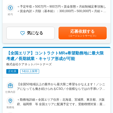
具体的なプロジェクトは選考の過程でお伝えいたしますので、是
として結果を出せるように万全のサポート体制を整えています。
JR各線／品川駅受動喫煙対策：屋内全面禁煙変更の範囲：会社の
非お気軽にご応募くださいませ！
(3)豊富なプロジェクト数、50社を超える多数の取引メーカー：同
定める事業所
＜予定年収＞500万円～900万円＜賃金形態＞月給制補足事項無し
業他社と比較しても、多くのプロジェクト数があり、様々なご経
＜賃金内訳＞月額（基本給）：300,000円～500,000円＜月給＞
【IQVIAサービシーズジャパンについて】
験を活かしていただくことが可能です。20代～60代までの幅広い
給与
300,000円～500,000円＜昇給有無＞有＜残業手当＞無＜給与補足
・世界100以上の国と地域／8万人の社員が、医薬品の臨床開発～
年代のMRの方が活躍されています。
＞【残業手当について】管理監督者の承認の上、研究会、顧客と
プロモーションに携わり、市場を流通するほぼすべての医薬品に
■中途入社社員の年収例：
の会議等が発生する場合、別途残業手当支給する。【補足】プロ
関与しています
・入社3年目（MR経験者）28歳：642万（月給＋日当＋住宅手
ジェクト稼働手当(35,000円)、外勤日当（1日1,500円／外勤3.5時
応募依頼する
・日本においても業界トップシェアを誇り、常時100以上のPJが
当）
気になる
間以上）■変動賞与制（6月・12月・3月）※平均実績6ヶ月分■イン
（エージェントサービス）
稼働しています
・入社5年目（MR経験者）33歳：712万（月給＋日当＋住宅手
センティブ：3月（対象者）賃金はあくまでも目安の金額であり、
当）
選考を通じて上下する可能性があります。月給(月額)は固定手当を
変更の範囲：会社の定める業務
含めた表記です。
変更の範囲：会社の定める業務
【全国エリア】コントラクトMR※希望勤務地に最大限
考慮／長期就業・キャリア形成が可能
株式会社ケアネットパートナーズ
正社員
5名以上採用
【全国50地域以上の案件から最大限ご希望をかなえます！／シニ
アになっても働き続けられるCSO／小規模ならではの手厚いフォ
仕事内容
ロー】
＜勤務地詳細＞全国エリア住所：北海道、宮城県、東京都、大阪
■業務内容：
府、福岡県 等 全国エリアに配属予定です。受動喫煙対策：屋内
コントラクトMRとして大手製薬会社（国内／外資）のPJTへの配
勤務地
全面禁煙
属となります。担当エリアの医療機関に訪問し、医療従事者に対