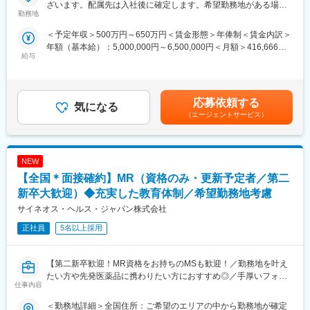
大手CSO、EPファーマラインでは医療機器営業においてベテラン
ざいます。配属先は入社後に確定します。希望勤務地がある場合
社員がワークライフバランスをとりながらパフォーマンスを発揮
の方を募集いたします！
勤務地
はご相談ください。 受動喫煙対策：その他（顧客先により異なり
できる制度があります。社員と社員のご家族が安心し、仕事もプ
契約社員採用となるため、今までの全国転勤から解放された働き
ます。）変更の範囲：会社の定める事業所
＜予定年収＞500万円～650万円＜賃金形態＞年俸制＜賃金内訳＞
ライベートも充実して活躍できるよう、福利厚生制度を整備して
方が可能です。
年額（基本給）：5,000,000円～6,500,000円＜月額＞416,666円
います。
主に医療機器メーカーを早期退職したメンバー、介護などで短期
給与
～541,666円（12分割）＜昇給有無＞有＜残業手当＞有賃金はあ
特に転勤を伴うことのあるMR職については、CSO業界トップク
間医療現場を離れていた方が現在活躍をしています。
くまでも目安の金額であり、選考を通じて上下する可能性があり
ラスの借り上げ社宅制度や単身赴任のサポート制度を導入し、そ
※別途正社員募集も行っております(転勤あり)ので、ご要望がござ
ます。月給(月額)は固定手当を含めた表記です。
の利用率も高水準となっています。
いましたらお申し付けください！
応募依頼する
気になる
■社内認定資格制度
【業務内容】
（エージェントサービス）
製薬企業での開発パイプラインの変化にともない、当社において
入社後は配属前研修を受けたのち、当社クライアントである医療
はオンコロジーをはじめスペシャリティ領域のプロジェクトが増
機器メーカーへ配属されます。
加しています。またスペシャリティ領域については社員の関心も
行っていただくお仕事は、医療機器メーカーとして製品のシェア
高く、これに応えるべく専門性の高い人財を育成するための社内
NEW
拡大と適正使用のための働きかけ。
認定資格制度を設けています。現在はオンコロジー分野で「血液
医療機器営業時代に培った経験をそのまま活かしていただきま
【全国＊面接確約】MR（資格のみ・更新予定者／第二
がん」と「固形がん」の2つのコースが展開されています。
す。
新卒大歓迎）◆充実した教育体制／希望勤務地考慮
今までのご経験を活かせるプロジェクトをご提案いたします。
サイネオス・ヘルス・ジャパン株式会社
正社員
5名以上採用
【EPファーマラインでキャリアを築くメリット】
■入社後も強力なバックアップが受けられます！
業界のご経験があっても、会社が異なれば「当たり前」も異なり
【第二新卒歓迎！MR資格をお持ちのMSも歓迎！／勤務地を叶え
ます。
たい方や先発医薬品に携わりたい方におすすめ◎／手厚いフォロ
仕事内容
業界経験者だからこそのギャップをいち早く解消するのが、本部
ー体制・プロジェクトマネージャーとの連携強】
スタッフであるプロジェクトマネージャーの役割です。
＜勤務地詳細＞全国住所：ご希望のエリアの中から勤務地が確定