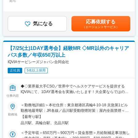
給与
654,000円（一律手当を含む）＜昇給有無＞有＜残業手当＞有＜
APS COLLEGE（社内研修制度）：配属先で携わっている領域以
て、医師、薬剤師に課題解決するための医薬品情報を提供、副作
給与補足＞※別途営業日当有（年間約40万円／1日2000円／4時間
外に、自身が目標に向けた計画を立て研修を受講できます。まず
用情報を収集を行っていただきます。
以上外勤の場合）※能力・前給などを考慮し、規定により決定しま
慢性疾患など幅広い知識を身に着けていただき、基盤が整った後
・新薬のプロモーション
す。※その他の手当は「待遇・福利厚生」欄をご参照ください。昇
専門領域プログラムにチャレンジできます。本プログラムでは集
・長期収載品の市場拡大
応募依頼する
気になる
給：年1回★頑張りに応じて年収UP★赴任先の評価次第で大幅に
合研修（症例検討など）のほか、学会聴講、専門医とのロープレ
・ジェネリック医薬品のプロモーション
（エージェントサービス）
年収をUPできます。（年2回業績給改定）賃金はあくまでも目安
試験など、個人の自己学習だけでは身に着けることが難しい深い
※1プロジェクトを約2年程度担当します。
の金額であり、選考を通じて上下する可能性があります。月給(月
知見を身に着けることが可能です。また、取得した知識が発揮で
※プロジェクトマネージャー、スーパーバイザー(SV)より、日々の
額)は固定手当を含めた表記です。
きるプロジェクトに配属できるよう、全社でバックアップしてい
活動についてフォローを受けられる環境です。全国にSVを配置
【7/25(土)1DAY選考会】経験MR ◇MR以外のキャリア
ます。
し、素早くフォローができる体制をとっています。
(2)トップクラスの契約メーカー数：同業他社と比較しても、多く
パス多数／年収650万以上
のプロジェクト数があり、様々なご経験を活かしていただくこと
変更の範囲：会社の定める業務
IQVIAサービシーズジャパン合同会社
が可能です。20代～60代までの幅広い年代のMRの方が活躍され
ています。内資・外資の新薬メーカー、ジェネリックメーカーな
正社員
5名以上採用
どプロジェクトは多岐に渡りますので、今までの経験を活かせる
環境が整っています。
◆◇業界最大手CSO／世界中でヘルスケアサービスを提供する
(3)多様なキャリアパス：
IQVIAにて、1DAY選考会を実施いたします！大企業ならではの豊
MRとしてのキャリアアップはもちろん、キャリアチャレンジ制度
仕事内容
富なキャリアパスがございます◆◇
を用いてMRを支えるSV職へのキャリアチェンジや、ジョブリク
エスト制度を用いて人事・リクルートスタッフ・研修スタッフへ
＜勤務地詳細1＞本社住所：東京都港区高輪4-10-18 京急第1ビル
＜募集概要＞
の挑戦もできる環境が整っています。実際にこちらの制度を活用
勤務地最寄駅：JR各線／品川駅受動喫煙対策：屋内全面禁煙＜勤
総合ヘルスケアカンパニーである同社にて、MR経験者を対象に
し、キャリアチェンジした社員も多数います。
勤務地
務地詳細2＞全国住所：全国 ※希望勤務地はアドバイザーにお伝
【最寄り駅】
1DAY選考会を実施いたします！将来的にはMR経験者が活躍する
■営業スタイル：担当エリアの医療機関（開業医、病院）を訪問し
えください。 受動喫煙対策：屋内全面禁煙変更の範囲：会社の定
品川駅、高輪台駅、北品川駅
さまざまなキャリアパスのご用意がございます！ご興味をお持ち
て、医師、薬剤師に課題解決するための医薬品情報を提供、副作
める事業所
の方は応募前にカジュアル面談等も可能でございますので、是非
用情報を収集を行っていただきます。
＜予定年収＞650万円～900万円＜賃金形態＞月給制補足事項無し
お気軽にご応募くださいませ！
・新薬のプロモーション