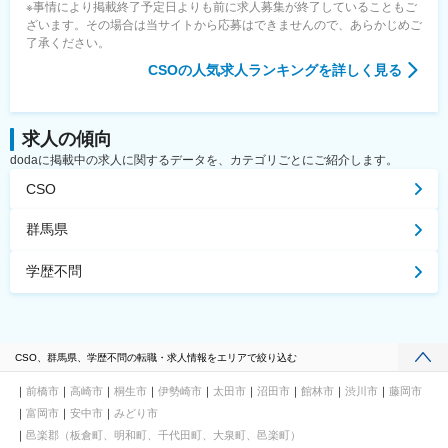
※事情により掲載終了予定日よりも前に求人募集が終了していることもご
ざいます。その場合は当サイトから応募はできませんので、あらかじめご
了承ください。
CSO
の人気求人ランキングを詳しく見る
求人の傾向
dodaに掲載中の求人に関するデータを、カテゴリごとにご紹介します。
CSO
群馬県
学歴不問
CSO、群馬県、学歴不問の転職・求人情報をエリアで絞り込む
前橋市
高崎市
桐生市
伊勢崎市
太田市
沼田市
館林市
渋川市
藤岡市
富岡市
安中市
みどり市
邑楽郡（板倉町、明和町、千代田町、大泉町、邑楽町）