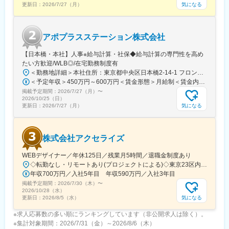
験を活かしていただくことが可能です。20代～60代までの幅広い
気になる
更新日：
2026/7/27（月）
年代のMRの方が活躍されています。
■中途入社社員の年収例
・入社3年目（MR経験者）28歳：642万（月給＋日当＋住宅手
アポプラスステーション株式会社
当）
・入社5年目（MR経験者）33歳：712万（月給＋日当＋住宅手
【日本橋・本社】人事※給与計算・社保◆給与計算の専門性を高め
当）
たい方歓迎/WLB◎/在宅勤務制度有
＜勤務地詳細＞本社住所：東京都中央区日本橋2-14-1 フロントプレイス日本橋勤務地最寄駅：各線／日本橋駅受動喫煙対策：敷地内喫煙可能場所あり変更の範囲：会社の定める事業所
変更の範囲：会社の定める業務
＜予定年収＞450万円～600万円＜賃金形態＞月給制＜賃金内訳＞月額（基本給）：243,000円～330,300円固定残業手当/月：57,000円～77,700円（固定残業時間30時間0分/月）超過した時間外労働の残業手当は追加支給＜月給＞300,000円～408,000円（一律手当を含む）＜昇給有無＞有＜残業手当＞有＜給与補足＞※上記金額にスキル・ご経験に応じて加算する可能性がございます※給与詳細は、経験・スキルを考慮した上で決定。■昇給：年1回（4月）賃金はあくまでも目安の金額であり、選考を通じて上下する可能性があります。月給(月額)は固定手当を含めた表記です。
掲載予定期間：
2026/7/27（月）
〜
2026/10/25（日）
気になる
更新日：
2026/7/27（月）
株式会社アクセライズ
WEBデザイナー／年休125日／残業月5時間／退職金制度あり
◇転勤なし・リモートあり(プロジェクトによる)◇東京23区内を中心としたプロジェクト先▽勤務エリア・東京都内を中心とした一都三県・東京23区内のプロジェクトが中心・プロジェクトによりリモートワークあり・千葉、埼玉、神奈川にも案件あり。強制はなし。■東京本社／東京都千代田区神田小川町1-5-1 神田御幸ビル8F
年収700万円／入社5年目 年収590万円／入社3年目
掲載予定期間：
2026/7/30（木）
〜
2026/10/28（水）
気になる
更新日：
2026/8/5（水）
※求人応募数の多い順にランキングしています（非公開求人は除く）。
※集計対象期間：2026/7/31（金）～2026/8/6（木）