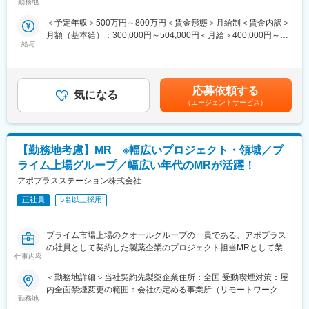
■営業スタイル：担当エリアの医療機関（開業医、病院）を訪問し
勤務地
む）
稼働しています
て、医師、薬剤師に課題解決するための医薬品情報を提供、副作
＜予定年収＞500万円～800万円＜賃金形態＞月給制＜賃金内訳＞
用情報を収集を行っていただきます。
■当社の魅力
月額（基本給）：300,000円～504,000円＜月給＞400,000円～
・新薬のプロモーション
・研修体制：製品研修、スキル研修、学術研修と、国内最大手だ
給与
654,000円（一律手当を含む）＜昇給有無＞有＜残業手当＞有＜
・長期収載品の市場拡大
からこそ仕事に必要な知識やスキルをしっかりと身に付けられる
給与補足＞※別途営業日当有（年間約40万円／1日2000円／4時間
・ジェネリック医薬品のプロモーション
研修制度があります。MRとしてのスキルのみならず、データ分
以上外勤の場合）※能力・前給などを考慮し、規定により決定しま
※1プロジェクトを約2年程度担当します。
析、マーケティングなど多角的にヘルスケアのプロフェッショナ
す。※その他の手当は「待遇・福利厚生」欄をご参照ください。昇
※プロジェクトマネージャー（PM）、スーパーバイザー(SV)よ
応募依頼する
ル人材を育成する研修制度を整備しています。
気になる
給：年1回★頑張りに応じて年収UP★赴任先の評価次第で大幅に
り、日々の活動についてフォローを受けられる環境です。全国に
（エージェントサービス）
・充実の待遇：同業他社の中でも平均給与の高さや日当の支給の
年収をUPできます。（年2回業績給改定）賃金はあくまでも目安
SVを配置し、素早くフォローができる体制をとっています。
他、退職金や団体保険制度など福利厚生が充実しています。長期
の金額であり、選考を通じて上下する可能性があります。月給(月
■中途入社社員の年収例：
就業が可能です。
額)は固定手当を含めた表記です。
・入社3年目（MR経験者）28歳：642万（月給＋日当＋住宅手
・豊富なキャリアップ・スキルアップの機会：ヘルスケア業界を
【勤務地考慮】MR ※幅広いプロジェクト・領域／プ
当）
取り巻く環境変化に対し、当社はグローバルで培った様々なデー
・入社5年目（MR経験者）33歳：712万（月給＋日当＋住宅手
ライム上場グループ／幅広い年代のMRが活躍！
タベース、ネットワークで多様なニーズにこたえるサービス展開
当）
アポプラスステーション株式会社
をしています。MRの現在のあり方だけでなく、プラスαの付加価
■評価制度：
値が必要と捉え、従業員のキャリア開発、豊富なプロジェクトの
クライアント先の上司、当社PM・SVそれぞれが評価を定量、定
正社員
5名以上採用
配属機会などが用意されています。
性両方の面から評価できる仕組みが整っています。
■特徴：
変更の範囲：会社の定める業務
プライム市場上場のクオールグループの一員である、アポプラス
(1)充実した教育体制：
の社員として契約した製薬企業のプロジェクト担当MRとして業務
・製品研修（約2週間～2ヶ月、プロジェクトによる）：入社オリ
仕事内容
に従事していただきます。内資・外資の新薬メーカー、ジェネリ
エンテーション後に配属先プロジェクトの製薬メーカーにて製品
ックメーカーなどプロジェクトは多岐に渡りますので、今までの
研修を受けていただきます。
＜勤務地詳細＞当社契約先製薬企業住所：全国 受動喫煙対策：屋
経験を活かせる環境が整っています。
・継続教育：入社時に配属先の製薬会社で行なわれますが、その
内全面禁煙変更の範囲：会社の定める事業所（リモートワーク含
■営業スタイル：担当エリアの医療機関（開業医、病院）を訪問し
他、横断研修、eラーニングの研修等も受けることが可能です。
勤務地
む）