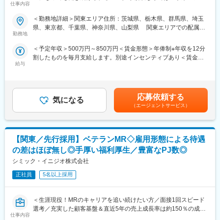
仕事内容
ロー】
ごとにプログラムを展開し、会社全体の価値を高める取り組みを
行っています。
＜勤務地詳細＞関東エリア住所：茨城県、栃木県、群馬県、埼玉
■業務内容：
県、東京都、千葉県、神奈川県、山梨県 関東エリアでの配属と
コントラクトMRとして大手製薬会社（国内／外資）のPJTへの配
■家族も安心な手厚い福利厚生
勤務地
なります。受動喫煙対策：屋内全面禁煙
属となります。担当エリアの医療機関に訪問し、医療従事者に対
社員がワークライフバランスをとりながらパフォーマンスを発揮
＜予定年収＞500万円～850万円＜賃金形態＞年俸制※年収を12分
して医薬品情報の伝達や、安全性や有効性情報をご提供いただき
できる制度があります。社員と社員のご家族が安心し、仕事もプ
割したものを毎月支給します。別途インセンティブあり＜賃金内
ます。有効性について情報の収集と会社への報告業務もお願いい
ライベートも充実して活躍できるよう、福利厚生制度を整備して
給与
訳＞年額（基本給）：3,600,000円～6,660,000円固定残業手当/
たします。PJT期間は1年～3年で、MRの資格・経験をお持ちの方
います。
月：80,000円～110,000円（固定残業時間40時間0分/月）超過し
であればご活躍いただけます。
特に転勤を伴うことのあるMR職については、CSO業界トップク
た時間外労働の残業手当は追加支給＜月額＞380,000円～665,000
ライフスタイルとキャリアプランに合わせて全国50地域以上の案
ラスの借り上げ社宅制度や単身赴任のサポート制度を導入し、そ
円（12分割）（一律手当を含む）＜昇給有無＞有＜残業手当＞有
件から勤務地をご提案させていただきます。年収は現職考慮（モ
の利用率も高水準となっています。
応募依頼する
気になる
＜給与補足＞※面接を通して、ご経験やスキルにより当社規定に基
デル年収：20代650万、40代後半850万）領域を変えてのPJT打診
（エージェントサービス）
づき決定いたします。■昇給、インセンティブあり■モデル年収：
も可能です。また、無期雇用派遣となるため、ＰＪＴの期間外も
■社内認定資格制度
20代650万、40代後半850万賃金はあくまでも目安の金額であ
ベース給与は保証いたします。
製薬企業での開発パイプラインの変化にともない、当社において
り、選考を通じて上下する可能性があります。月給(月額)は固定手
はオンコロジーをはじめスペシャリティ領域のプロジェクトが増
当を含めた表記です。
【関東／先行採用】ベテランMR◇雇用形態による待遇
■MRとして働く魅力
加しています。またスペシャリティ領域については社員の関心も
（1）最大限希望を考慮します：
高く、これに応えるべく専門性の高い人財を育成するための社内
の差はほぼ無し◎手厚い福利厚生／豊富なPJ数◎
全国50地域以上のPJTからご提案し、なるべくご希望の勤務地に
認定資格制度を設けています。現在はオンコロジー分野で「血液
シミック・イニジオ株式会社
アサインが可能です。また、次の契約での再配属の際の地域もし
がん」と「固形がん」の2つのコースが展開されています。
っかり考慮いたします。これは小規模ならではの社内バッティン
正社員
5名以上採用
グの少なさも大きく影響しています。
（2）小規模ならではの手厚いサポート：
＜生涯現役！MRのキャリアを追い続けたい方／面接1回スピード
CSO業界で10年以上のキャリアを持つベテラン社員が、あなたの
選考／充実した顧客基盤＆直近5年の売上成長率は約150％の成長
生涯のわたる「キャリア形成」を丁寧にサポートします。その繋
仕事内容
企業＞
がりやノウハウの蓄積から、メーカーさんへ転籍の可能性がある