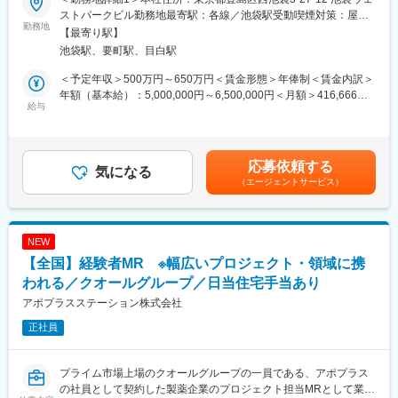
【キャリアパス】
■募集概要：
ストパークビル勤務地最寄駅：各線／池袋駅受動喫煙対策：屋内
入社後は希望や経験に応じたプロジェクトに配属します。メーカ
EPファーマラインは「CSO業界」の中でも医療機器業界に特化し
勤務地
全面禁煙＜勤務地詳細2＞全国勤務(希望勤務地考慮)住所：全国に
【最寄り駅】
ーからオファーを受けた場合、メーカーに転籍することも可能で
た事業を展開している、国内でも数少ない大手企業です！現在医
営業所がございます。配属先は入社後に確定します。希望勤務地
池袋駅、要町駅、目白駅
す。オファーや延長依頼があったとしても、別のプロジェクトに
療業界での営業経験をお持ちの方を対象に、医療機器の営業担当
がある場合はご相談ください。 受動喫煙対策：その他（顧客先に
チャレンジしたい場合は断ることもできます。また、定期的な面
を募集しております。
より異なります。）変更の範囲：会社の定める事業所
＜予定年収＞500万円～650万円＜賃金形態＞年俸制＜賃金内訳＞
談を通じて、その時々に応じたプロジェクトを提示するなどフレ
当社では大手メーカーの案件を数多く保有しており、カテーテ
年額（基本給）：5,000,000円～6,500,000円＜月額＞416,666円
キシブルにキャリアが形成できます。その他、本社部門（マネー
ル、検査機器、電子カルテ、中には医療系Saas製品など幅広いア
給与
～541,666円（12分割）＜昇給有無＞有＜残業手当＞有賃金はあ
ジャー、研修部門など）への道もあります。
サイン先の中から面談を積み重ね、あなたの希望するキャリアや
くまでも目安の金額であり、選考を通じて上下する可能性があり
働き方、勤務場所に最も適したご提案をさせていただきます！
ます。月給(月額)は固定手当を含めた表記です。
【業務内容】
医療業界内でのキャリアアップを考えている方、メーカーへの転
応募依頼する
大手製薬会社などを中心としたクライアントのプロジェクトへの
職を視野に入れている方等、全力でサポートいたしますので是非
気になる
配属です。担当エリアの医療機関（開業医、病院）を訪問して、
（エージェントサービス）
ご応募ください！
医師、薬剤師に課題解決するための医薬品情報を提供、副作用情
※未経験の方も募集を行っておりますので、お気軽にご相談くださ
報の収集を行っていただきます。
い
NEW
《具体的には...》
【EPファーマラインでキャリアを築くメリット】
【全国】経験者MR ※幅広いプロジェクト・領域に携
■新薬のプロモーション
■優良案件多数／メーカー転籍を支援
■長期収載品の市場拡大
他社では見かけないような大手メーカーの案件や最先端製品の案
われる／クオールグループ／日当住宅手当あり
■ジェネリック医薬品のプロモーション
件を保有しています。また原則、将来的にクライアント先への転
アポプラスステーション株式会社
※プロジェクトの状況によっては、選考保留（ご紹介できるプロジ
籍も視野に入れた内容で案件を受注しています。(＝将来的に医療
ェクトが出るまで保留）となる場合もございますのであらかじめ
正社員
機器メーカーの正規社員としての勤務が可能) これを可能にして
ご認識の程よろしくお願いします※
いる背景としては、比較的少数規模を保って運営を行っているか
らこそマネージャーの目が行き届く環境を整えることができ、顧
プライム市場上場のクオールグループの一員である、アポプラス
変更の範囲：会社の定める業務
客からの信頼が厚いためです。
の社員として契約した製薬企業のプロジェクト担当MRとして業務