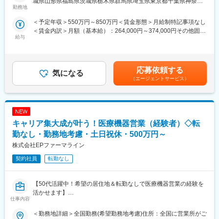
城県山形県福島県茨城県栃木県群馬県埼玉県東京都千葉県神奈川
め、CSOでの転職を考えるうえで重要なポイントです。
スーパーバイザーが日々の活動をフォローします。定期的な連絡
勤務地
県山梨県新潟県 長野県静岡県のいずれか予定受動喫煙対策：屋内
シミック・イニジオのCSO事業においては外資・内資の割合、企
や面談のほか、必要に応じて素早くバックアップに入るなど、MR
全面禁煙
＜予定年収＞550万円～850万円＜賃金形態＞月給制特記事項なし
業規模、製品領域などのバランスを考慮しながら、常時60以上の
として結果を出せるように万全のサポート体制を整えています。
＜賃金内訳＞月額（基本給）：264,000円～374,000円その他固定
プロジェクトが稼働しています。
(3)豊富なプロジェクト数、50社を超える多数の取引メーカー：同
給与
手当/月：36,000円～51,000円＜月給＞300,000円～425,000円＜
プロジェクト人数が100名を超える大規模なプロジェクトや、日
業他社と比較しても、多くのプロジェクト数があり、様々なご経
昇給有無＞有＜残業手当＞無＜給与補足＞■上記年収には、社宅
本市場への新規参入する企業のプロジェクトなど、規模やミッシ
験を活かしていただくことが可能です。20代～60代までの幅広い
(当社負担分)と日当が含まれます。■社用車貸与と共にガソリン代
ョンも多様です。
年代のMRの方が活躍されています。
を全額支給 ■賞与年2回（昨年度実績4.2ヶ月）、報酬改定年1回■
■中途入社社員の年収例
応募依頼する
気になる
全国勤務が可能な方は、初回給与時に30万円の一時金を支給賃金
■年齢も経験も多様な人財が活躍
・入社3年目（MR経験者）28歳：642万（月給＋日当＋住宅手
（エージェントサービス）
はあくまでも目安の金額であり、選考を通じて上下する可能性が
シミック・イニジオはほぼ全員が中途採用です。それぞれ異なる
当）
あります。月給(月額)は固定手当を含めた表記です。
バックグラウンドを持ち、その経験を活かして活動しています。
・入社5年目（MR経験者）33歳：712万（月給＋日当＋住宅手
社員の年齢分布も幅広く、20代～60代まで在籍しています。社員
当）
NEW
の経験の多様性は、変革期にある製薬業界にあって、私たちの事
業を支える重要な要素です。
変更の範囲：会社の定める業務
キャリア集大成が叶う！医療機器営業（経験者）◇転
勤なし・勤務地考慮・土日祝休・500万円～
■人財育成への積極投資
株式会社EPファーマライン
シミック・イニジオにとってサービス品質の源泉となるのは人財
です。
契約社員
転勤なし
そのため人財育成・能力開発は重要施策と位置づけ、積極的な投
資を行っています。自己成長意欲を尊重し、業務直結の研修だけ
でなく、変化する時代に対応するビジネススキル習得も含め階層
【50代活躍中！希望の居住地＆転勤なしで医療機器営業の経験を
ごとにプログラムを展開し、会社全体の価値を高める取り組みを
活かせます】
仕事内容
行っています。
【はじめに】
＜勤務地詳細＞全国勤務(希望勤務地考慮)住所：全国に営業所がご
■家族も安心な手厚い福利厚生