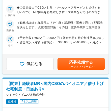
◆◇業界最大手CSO／世界中でヘルスケアサービスを提供する
IQVIAにて、MR担当を募集致します！大企業ならではの豊富なキ
仕事内容
ャリアパスがございます◆◇
＜勤務地詳細＞群馬県エリア住所：群馬県／選考を通じて配属先
【具体的な業務詳細】
を決定します。 受動喫煙対策：その他（主要事業所は屋内全面禁
国内トップクラスのプロジェクト受託実績を誇る当社の一員とし
勤務地
煙）変更の範囲：会社の定める事業所
て、医薬品PJなどを中心にクライアントビジネス拡大に貢献して
＜予定年収＞650万円～900万円＜賃金形態＞月給制補足事項無し
いただきます。
＜賃金内訳＞月額（基本給）：300,000円～500,000円＜月給＞
・担当エリアの訪問医療施設のターゲティング、担当医療施設へ
給与
300,000円～500,000円＜昇給有無＞有＜残業手当＞無＜給与補足
の訪問計画作成、担当医療施設への訪問、医療従事者とのリレー
＞【残業手当について】管理監督者の承認の上、研究会、顧客と
ション構築
の会議等が発生する場合、別途残業手当支給する。【補足】プロ
・卸への訪問、同行、卸 MSとのリレーション構築
ジェクト稼働手当(35,000円)、外勤日当（1日1,500円／外勤3.5時
・医療従事者向けの説明会の企画・実施、医師同士のコミュニケ
応募依頼する
気になる
間以上）■変動賞与制（6月・12月・3月）※平均実績6ヶ月分■イン
ーション推進のための研究会・勉強会の立ち上げ、講演会の企
（エージェントサービス）
センティブ：3月（対象者）賃金はあくまでも目安の金額であり、
画・運営 等
選考を通じて上下する可能性があります。月給(月額)は固定手当を
※勤務地については、選考内で希望を伺ったうえで決定します。
含めた表記です。
【関東】経験者MR <国内CSOのパイオニア／借り上げ
＼IQVIAでMRとして働く魅力／
（１）充実の待遇：同業他社の中でも平均給与の高さや非課税の
社宅制度・日当あり>
日当の支給の他、退職金や団体保険制度、単身赴任手当や月1回の
シミック・イニジオ株式会社
帰省交通費の支給など福利厚生が充実しており、長期就業される
社員が多いのも特徴です。
正社員
5名以上採用
（２）豊富なキャリアップの機会があります： MRとして専門性
を磨き、管理職を目指していただく方も多くございますし、社内