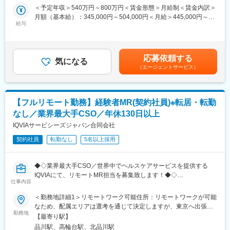
て、医師、薬剤師に課題解決するための医薬品情報を提供、副作
・オンコロジー専門MR育成プログラム、IBD専門育成プログラ
＜予定年収＞540万円～800万円＜賃金形態＞月給制＜賃金内訳＞
用情報を収集を行っていただきます。
ム、CNS専門育成プログラムなどがあり、専門領域MRの育成も
月額（基本給）：345,000円～504,000円＜月給＞445,000円～
・新薬のプロモーション
しています。
給与
654,000円（一律手当を含む）＜昇給有無＞有＜残業手当＞有＜
・長期収載品の市場拡大
(2)プロジェクトマネジメント体制：プロジェクトマネージャー、
給与補足＞※別途営業日当有（年間約40万円／1日2000円／4時間
・ジェネリック医薬品のプロモーション
スーパーバイザーが日々の活動をフォローします。定期的な連絡
以上外勤の場合）※能力・前給などを考慮し、規定により決定しま
※1プロジェクトを約2年程度担当します。
や面談のほか、必要に応じて素早くバックアップに入るなど、MR
す。※その他の手当は「待遇・福利厚生」欄をご参照ください。昇
※プロジェクトマネージャー、スーパーバイザー(SV)より、日々の
として結果を出せるように万全のサポート体制を整えています。
応募依頼する
気になる
給：年1回★頑張りに応じて年収UP★赴任先の評価次第で大幅に
活動についてフォローを受けられる環境です。全国にSVを配置
(3)豊富なプロジェクト数、50社を超える多数の取引メーカー：同
（エージェントサービス）
年収をUPできます。（年2回業績給改定）賃金はあくまでも目安
し、素早くフォローができる体制をとっています。
業他社と比較しても、多くのプロジェクト数があり、様々なご経
の金額であり、選考を通じて上下する可能性があります。月給(月
■組織：約600名のコントラクトMRが在籍しています。社長をは
験を活かしていただくことが可能です。20代～60代までの幅広い
額)は固定手当を含めた表記です。
じめ、役員クラスが元MR出身のためMRのキャリアや育成、長期
年代のMRの方が活躍されています。
【フルリモート勤務】経験者MR(契約社員)※転居・転勤
就業について力を入れている企業です。
■特徴：
変更の範囲：会社の定める業務
なし／業界最大手CSO／年休130日以上
(1)充実した教育体制：
IQVIAサービシーズジャパン合同会社
・製品研修（約2週間～2ヶ月、プロジェクトによる）：入社オリ
エンテーション後に配属先プロジェクトの製薬メーカーにて製品
契約社員
転勤なし
5名以上採用
研修を受けていただきます。
・継続教育：入社時に配属先の製薬会社で行なわれますが、その
◆◇業界最大手CSO／世界中でヘルスケアサービスを提供する
他、横断研修、eラーニングの研修等も受けることが可能です。
IQVIAにて、リモートMR担当を募集致します！◆◇
・オンコロジー専門MR育成プログラム、IBD専門育成プログラ
仕事内容
ム、CNS専門育成プログラムなどがあり、専門領域MRの育成も
【具体的な業務詳細】
しています。
＜勤務地詳細1＞リモートワーク可能住所：リモートワークが可能
国内トップクラスのプロジェクト受託実績を誇る当社の一員とし
(2)プロジェクトマネジメント体制：プロジェクトマネージャー、
なため、配属エリアは選考を通じて決定しますが、東京へ出張が
て、医薬品PJなどを中心にリモートMRとしてクライアントビジ
スーパーバイザーが日々の活動をフォローします。定期的な連絡
勤務地
可能な方歓迎です。 受動喫煙対策：屋内全面禁煙＜勤務地詳細2
【最寄り駅】
ネス拡大に貢献していただきます。
や面談のほか、必要に応じて素早くバックアップに入るなど、MR
＞本社住所：東京都港区高輪4-10-18 京急第1ビル勤務地最寄駅：
品川駅、高輪台駅、北品川駅