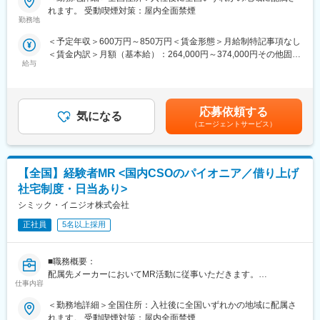
プロジェクトの数やバリエーションはキャリア形成に直結するた
れます。 受動喫煙対策：屋内全面禁煙
め、CSOでの転職を考えるうえで重要なポイントです。
■家族も安心な手厚い福利厚生
勤務地
シミック・イニジオのCSO事業においては外資・内資の割合、企
社員がワークライフバランスをとりながらパフォーマンスを発揮
＜予定年収＞600万円～850万円＜賃金形態＞月給制特記事項なし
業規模、製品領域などのバランスを考慮しながら、常時60以上の
できる制度があります。社員と社員のご家族が安心し、仕事もプ
＜賃金内訳＞月額（基本給）：264,000円～374,000円その他固定
プロジェクトが稼働しています。
ライベートも充実して活躍できるよう、福利厚生制度を整備して
給与
手当/月：36,000円～51,000円＜月給＞300,000円～425,000円＜
プロジェクト人数が100名を超える大規模なプロジェクトや、日
います。
昇給有無＞有＜残業手当＞無＜給与補足＞■上記年収には、社宅
本市場への新規参入する企業のプロジェクトなど、規模やミッシ
特に転勤を伴うことのあるMR職については、CSO業界トップク
(当社負担分)と日当が含まれます。■社用車貸与と共にガソリン代
ョンも多様です。
ラスの借り上げ社宅制度や単身赴任のサポート制度を導入し、そ
を全額支給 ■賞与年2回（昨年度実績4.2ヶ月）、報酬改定年1回■
の利用率も高水準となっています。
応募依頼する
気になる
全国勤務が可能な方は、初回給与時に30万円の一時金を支給賃金
■年齢も経験も多様な人財が活躍
（エージェントサービス）
はあくまでも目安の金額であり、選考を通じて上下する可能性が
シミック・イニジオはほぼ全員が中途採用です。それぞれ異なる
■社内認定資格制度
あります。月給(月額)は固定手当を含めた表記です。
バックグラウンドを持ち、その経験を活かして活動しています。
製薬企業での開発パイプラインの変化にともない、当社において
社員の年齢分布も幅広く、20代～60代まで在籍しています。社員
はオンコロジーをはじめスペシャリティ領域のプロジェクトが増
【全国】経験者MR <国内CSOのパイオニア／借り上げ
の経験の多様性は、変革期にある製薬業界にあって、私たちの事
加しています。またスペシャリティ領域については社員の関心も
業を支える重要な要素です。
高く、これに応えるべく専門性の高い人財を育成するための社内
社宅制度・日当あり>
認定資格制度を設けています。現在はオンコロジー分野で「血液
シミック・イニジオ株式会社
■人財育成への積極投資
がん」と「固形がん」の2つのコースが展開されています。
シミック・イニジオにとってサービス品質の源泉となるのは人財
正社員
5名以上採用
です。
そのため人財育成・能力開発は重要施策と位置づけ、積極的な投
■職務概要：
資を行っています。自己成長意欲を尊重し、業務直結の研修だけ
配属先メーカーにおいてMR活動に従事いただきます。
でなく、変化する時代に対応するビジネススキル習得も含め階層
仕事内容
ごとにプログラムを展開し、会社全体の価値を高める取り組みを
■新薬プロジェクト95％超／常時60以上のプロジェクトが稼働
行っています。
＜勤務地詳細＞全国住所：入社後に全国いずれかの地域に配属さ
プロジェクトの数やバリエーションはキャリア形成に直結するた
れます。 受動喫煙対策：屋内全面禁煙