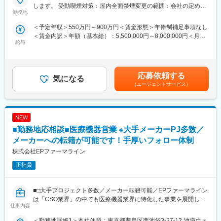
1人のプロジェクトマネージャーが管理する営業は約20名程度で
【はじめに】
します。 受動喫煙対策：屋内全面禁煙変更の範囲：会社の定める
あり、相談事があればいつでも連絡できる距離感です。
MR資格をお持ちの方（MRの実務未経験OK）をお待ちしておりま
勤務地
事業所
1～2カ月に一度の面談も実施しており、日々の業務だけでなく中
す。CSOの中でも特に手厚いサポート体制の中で、若手や経験が
＜予定年収＞550万円～900万円＜賃金形態＞年俸制補足事項なし
長期的な視点での相談も可能です。ぜひ頼ってください。
浅い方もMRとしてスキルが身に着く環境です。外資製薬メーカー
＜賃金内訳＞年額（基本給）：5,500,000円～8,000,000円＜月額
やバイオベンチャーとの繋がりが強く最先端の医薬品に携われる
給与
＞458,333円～666,666円（12分割）＜昇給有無＞有＜残業手当＞
■基本的に稼働率は100%
チャンスがあります。
無＜給与補足＞同社は年俸制になります。別途以下のような手当
常時、待機期間が発生することが無いよう隙間なくアサインをし
があります。■四半期一時金：10万円（四半期に1回、10万円程度
ています。これも比較的少数規模に抑えて運営を行っているから
【魅力ポイント】
支給）※ただし支給条件があります賃金はあくまでも目安の金額で
こそ実現ができていることであり、強みの部分です。
■充実したサポート体制：
応募依頼する
気になる
あり、選考を通じて上下する可能性があります。月給(月額)は固定
配属後は担当マネージャーが丁寧に支援します。日々の仕事の悩
（エージェントサービス）
手当を含めた表記です。
変更の範囲：会社の定める業務
みや、キャリア形成の相談等、伴走者として活躍をサポートしま
す。また知識・スキルレベルを上げるために様々な研修をご用意
しています。
NEW
■エリアを跨ぐ転勤なし：
■勤務地応相談■医療機器営業 ※大手メーカーPJ多数／
初任地希望だけでなく、エリアを跨いでの転勤はございません。
メーカーへの転籍が可能です！手厚いフォロー体制
2ndプロジェクト以降も希望や適性に応じて、アサインを検討い
株式会社EPファーマライン
たします。
正社員
■明確な評価制度：
自身の成果や頑張りが客観的に評価され、年収に反映されます。
また、在籍年数が増えると永年勤続報奨金や四半期一時金などの
■□大手プロジェクト多数／メーカー転籍可能／EPファーマライン
手当もアップします。つまり、やりがいや努力がきちんと報われ
は「CSO業界」の中でも医療機器業界に特化した事業を展開して
仕事内容
る報酬制度になっています。
いる、国内でも数少ない大手企業です！■□
＜勤務地詳細1＞本社住所：東京都豊島区西池袋3-27-12 池袋ウェ