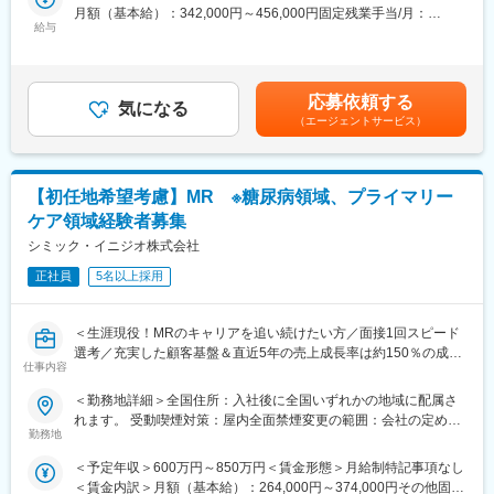
用情報を収集を行っていただきます。
月額（基本給）：342,000円～456,000円固定残業手当/月：
・新薬のプロモーション
給与
100,000円～144,000円（固定残業時間40時間0分/月）超過した時
<応募対象>
・長期収載品の市場拡大
間外労働の残業手当は追加支給＜月給＞442,000円～600,000円
8月1日～10月1日の間にご入社が可能な経験MR
・ジェネリック医薬品のプロモーション
（一律手当を含む）＜昇給有無＞有＜残業手当＞有＜給与補足＞※
※必須条件は、有効期限内のMR認定証保持及び普通自動車運転免
※1プロジェクトを約2年程度担当します。
上記は日当、社宅制度（会社負担額24万）、単身赴任手当、入社
許保持(違反累積3点以下)
応募依頼する
※プロジェクトマネージャー、スーパーバイザー(SV)より、日々の
気になる
一時金（初年度のみ）込みの金額を記載しています。※能力・前給
（エージェントサービス）
活動についてフォローを受けられる環境です。全国にSVを配置
などを考慮し、規定により決定します。昇給：年1回賃金はあくま
【IQVIAサービシーズジャパンについて】
し、素早くフォローができる体制をとっています。
でも目安の金額であり、選考を通じて上下する可能性がありま
・世界100以上の国と地域／8万人の社員が、医薬品の臨床開発～
す。月給(月額)は固定手当を含めた表記です。
プロモーションに携わり、市場を流通するほぼすべての医薬品に
■当社の魅力：
関与しています
【初任地希望考慮】MR ※糖尿病領域、プライマリー
(1)充実した教育体制：
・日本においても業界トップシェアを誇り、常時100以上のPJが
ケア領域経験者募集
APS COLLEGE（社内研修制度）：配属先で携わっている領域以
稼働しています
外に、自身が目標に向けた計画を立て研修を受講できます。まず
シミック・イニジオ株式会社
慢性疾患など幅広い知識を身に着けていただき、基盤が整った後
正社員
5名以上採用
専門領域プログラムにチャレンジできます。本プログラムでは集
変更の範囲：会社の定める業務
合研修（症例検討など）のほか、学会聴講、専門医とのロープレ
試験など、個人の自己学習だけでは身に着けることが難しい深い
＜生涯現役！MRのキャリアを追い続けたい方／面接1回スピード
知見を身に着けることが可能です。また、取得した知識が発揮で
選考／充実した顧客基盤＆直近5年の売上成長率は約150％の成長
きるプロジェクトに配属できるよう、全社でバックアップしてい
仕事内容
企業＞
ます。
＜勤務地詳細＞全国住所：入社後に全国いずれかの地域に配属さ
(2)トップクラスの契約メーカー数：同業他社と比較しても、多く
■職務概要：
れます。 受動喫煙対策：屋内全面禁煙変更の範囲：会社の定める
のプロジェクト数があり、様々なご経験を活かしていただくこと
配属先メーカーにおいてMR活動に従事いただきます。
勤務地
事業所
が可能です。20代～60代までの幅広い年代のMRの方が活躍され
ています。内資・外資の新薬メーカー、ジェネリックメーカーな
＜予定年収＞600万円～850万円＜賃金形態＞月給制特記事項なし
■特徴と魅力：
どプロジェクトは多岐に渡りますので、今までの経験を活かせる
＜賃金内訳＞月額（基本給）：264,000円～374,000円その他固定
(1)シミックグループの安定性とシナジー効果…安定した財務基盤