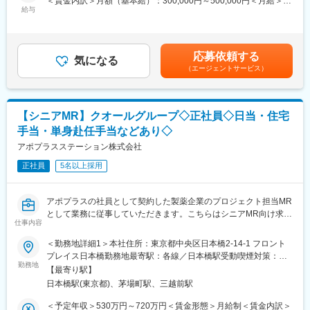
＜賃金内訳＞月額（基本給）：300,000円～500,000円＜月給＞
・長期収載品の市場拡大
給与
300,000円～500,000円＜昇給有無＞有＜残業手当＞無＜給与補足
<実施日時>
・ジェネリック医薬品のプロモーション
＞【残業手当について】管理監督者の承認の上、研究会、顧客と
7月25日(土) （1）9:30～（2）11:00～（3）13:00～（4）14:30
※1プロジェクトを約2年程度担当します。
の会議等が発生する場合、別途残業手当支給する。【補足】プロ
～の4枠にて実施
※プロジェクトマネージャー、スーパーバイザー(SV)より、日々の
ジェクト稼働手当(35,000円)、外勤日当（1日1,500円／外勤3.5時
応募依頼する
活動についてフォローを受けられる環境です。全国にSVを配置
気になる
間以上）■変動賞与制（6月・12月・3月）※平均実績6ヶ月分■イン
（エージェントサービス）
<応募対象>
し、素早くフォローができる体制をとっています。
センティブ：3月（対象者）賃金はあくまでも目安の金額であり、
9月1日～10月1日の間にご入社が可能な方
選考を通じて上下する可能性があります。月給(月額)は固定手当を
変更の範囲：会社の定める業務
含めた表記です。
＼IQVIAでMRとして働く魅力／
【シニアMR】クオールグループ◇正社員◇日当・住宅
（１）充実の待遇：同業他社の中でも平均給与の高さや非課税の
手当・単身赴任手当などあり◇
日当の支給の他、退職金や団体保険制度、単身赴任手当や月1回の
帰省交通費の支給など福利厚生が充実しており、長期就業される
アポプラスステーション株式会社
社員が多いのも特徴です。
正社員
5名以上採用
（２）豊富なキャリアップの機会があります： MRとして専門性
を磨き、管理職を目指していただく方も多くございますし、社内
公募制度も充実しておりますので、IQVIAが展開している他の事業
アポプラスの社員として契約した製薬企業のプロジェクト担当MR
部への異動も可能です。
として業務に従事していただきます。こちらはシニアMR向け求人
※病院の経営コンサル、医薬品メーカーのマーケティング支援、人
仕事内容
です。
事担当者などの管理部門など
当社は「ひとり一人の資質向上とありたい姿の実現を」という方
＜勤務地詳細1＞本社住所：東京都中央区日本橋2-14-1 フロント
（３）手厚い研修体制でスキルアップができます：製品研修、ス
針を掲げ、育成プログラムの充実やMRのフォロー体制に力を入れ
プレイス日本橋勤務地最寄駅：各線／日本橋駅受動喫煙対策：敷
キル研修、学術研修と、国内最大手だからこそ仕事に必要な知識
ています。
勤務地
地内喫煙可能場所あり＜勤務地詳細2＞全国エリア住所：全国エリ
やスキルをしっかりと身に付けられる研修制度があります。MRと
【最寄り駅】
ア 受動喫煙対策：屋内全面禁煙変更の範囲：会社の定める事業所
してのスキルのみならず、データ分析、マーケティングなど多角
日本橋駅(東京都)、茅場町駅、三越前駅
■営業スタイル：担当エリアの医療機関（開業医、病院）を訪問し
的にヘルスケアのプロフェッショナル人材を育成する研修制度を
て、医師、薬剤師に課題解決するための医薬品情報を提供、副作
＜予定年収＞530万円～720万円＜賃金形態＞月給制＜賃金内訳＞
整備しています。