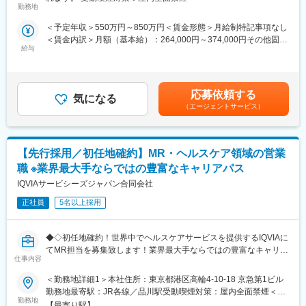
め、CSOでの転職を考えるうえで重要なポイントです。
■家族も安心な手厚い福利厚生
勤務地
シミック・イニジオのCSO事業においては外資・内資の割合、企
社員がワークライフバランスをとりながらパフォーマンスを発揮
＜予定年収＞550万円～850万円＜賃金形態＞月給制特記事項なし
業規模、製品領域などのバランスを考慮しながら、常時60以上の
できる制度があります。社員と社員のご家族が安心し、仕事もプ
＜賃金内訳＞月額（基本給）：264,000円～374,000円その他固定
プロジェクトが稼働しています。
ライベートも充実して活躍できるよう、福利厚生制度を整備して
給与
手当/月：36,000円～51,000円＜月給＞300,000円～425,000円＜
プロジェクト人数が100名を超える大規模なプロジェクトや、日
います。
昇給有無＞有＜残業手当＞無＜給与補足＞■上記年収には、社宅
本市場への新規参入する企業のプロジェクトなど、規模やミッシ
特に転勤を伴うことのあるMR職については、CSO業界トップク
(当社負担分)と日当が含まれます。■社用車貸与と共にガソリン代
ョンも多様です。
ラスの借り上げ社宅制度や単身赴任のサポート制度を導入し、そ
を全額支給 ■賞与年2回（昨年度実績4.2ヶ月）、報酬改定年1回■
の利用率も高水準となっています。
応募依頼する
気になる
全国勤務が可能な方は、初回給与時に30万円の一時金を支給賃金
■年齢も経験も多様な人財が活躍
（エージェントサービス）
はあくまでも目安の金額であり、選考を通じて上下する可能性が
シミック・イニジオはほぼ全員が中途採用です。それぞれ異なる
■社内認定資格制度
あります。月給(月額)は固定手当を含めた表記です。
バックグラウンドを持ち、その経験を活かして活動しています。
製薬企業での開発パイプラインの変化にともない、当社において
社員の年齢分布も幅広く、20代～60代まで在籍しています。社員
はオンコロジーをはじめスペシャリティ領域のプロジェクトが増
【先行採用／初任地確約】MR・ヘルスケア領域の営業
の経験の多様性は、変革期にある製薬業界にあって、私たちの事
加しています。またスペシャリティ領域については社員の関心も
業を支える重要な要素です。
高く、これに応えるべく専門性の高い人財を育成するための社内
職 ※業界最大手ならではの豊富なキャリアパス
認定資格制度を設けています。現在はオンコロジー分野で「血液
IQVIAサービシーズジャパン合同会社
■人財育成への積極投資
がん」と「固形がん」の2つのコースが展開されています。
シミック・イニジオにとってサービス品質の源泉となるのは人財
正社員
5名以上採用
です。
そのため人財育成・能力開発は重要施策と位置づけ、積極的な投
◆◇初任地確約！世界中でヘルスケアサービスを提供するIQVIAに
資を行っています。自己成長意欲を尊重し、業務直結の研修だけ
てMR担当を募集致します！業界最大手ならではの豊富なキャリア
でなく、変化する時代に対応するビジネススキル習得も含め階層
仕事内容
パスがございます◆◇
ごとにプログラムを展開し、会社全体の価値を高める取り組みを
行っています。
＜勤務地詳細1＞本社住所：東京都港区高輪4-10-18 京急第1ビル
■具体的な業務詳細
勤務地最寄駅：JR各線／品川駅受動喫煙対策：屋内全面禁煙＜勤
国内トップクラスのプロジェクト受託実績を誇る当社の一員とし
■家族も安心な手厚い福利厚生
勤務地
務地詳細2＞全国住所：全国 ※希望勤務地はアドバイザーにお伝
【最寄り駅】