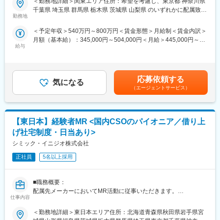
＜勤務地詳細＞関東エリア住所：希望を考慮し、東京都 神奈川県
を活かせる環境が整っています。
当社は、業界2位のMR数（750名）を有しており、ほぼ全員が中
千葉県 埼玉県 群馬県 栃木県 茨城県 山梨県 のいずれかに配属致し
■営業スタイル：担当エリアの医療機関（開業医、病院）を訪問し
途入社です。20～60代まで、幅広い世代の社員が活躍していま
勤務地
ます。受動喫煙対策：屋内全面禁煙変更の範囲：会社の定める事
て、医師、薬剤師に課題解決するための医薬品情報を提供、副作
す。
業所（リモートワーク含む）
＜予定年収＞540万円～800万円＜賃金形態＞月給制＜賃金内訳＞
用情報を収集を行っていただきます。
月額（基本給）：345,000円～504,000円＜月給＞445,000円～
・新薬のプロモーション
（3）業界トップクラスの手厚い福利厚生
給与
654,000円（一律手当を含む）＜昇給有無＞有＜残業手当＞有＜
・長期収載品の市場拡大
転勤を伴うことのあるMRだからこそ、社員とそのご家族が安心し
給与補足＞※別途営業日当有（年間約40万円／1日2000円／4時間
・ジェネリック医薬品のプロモーション
て、仕事とプライベートを充実できるようなサポート体制を整え
以上外勤の場合）※能力・前給などを考慮し、規定により決定しま
※1プロジェクトを約2年程度担当します。
ています。
す。※その他の手当は「待遇・福利厚生」欄をご参照ください。昇
※プロジェクトマネージャー、スーパーバイザー(SV)より、日々の
・1日あたり1,500円の外勤手当を支給
応募依頼する
気になる
給：年1回★頑張りに応じて年収UP★赴任先の評価次第で大幅に
活動についてフォローを受けられる環境です。全国にSVを配置
・家賃の60％を会社負担する借上社宅制度（持家からの通勤者等
（エージェントサービス）
年収をUPできます。（年2回業績給改定）賃金はあくまでも目安
し、素早くフォローができる体制をとっています。
一部を除く）
の金額であり、選考を通じて上下する可能性があります。月給(月
■キャリアパス：コントラクトMRとしての働き方以外にも、スキ
・転勤が必要な場合、転居費用は会社負担（単身赴任手当や帰省
額)は固定手当を含めた表記です。
ルアップを図りプロジェクトマネージャー等のマネジメント業
旅費補助あり）
【東日本】経験者MR <国内CSOのパイオニア／借り上
務、あるいは本社スタッフとしてMR経験を活かした業務に就くな
どのキャリアパスもございます。
（4）豊富なキャリアパス
げ社宅制度・日当あり>
■特徴：
在籍期間や雇用形態に問わず、業績評価と上長からの推薦があれ
シミック・イニジオ株式会社
(1)充実した教育体制：
ば、管理職登用試験にチャレンジすることができます。
・製品研修（約2週間～2ヶ月、プロジェクトによる）：入社オリ
正社員
5名以上採用
また、MRトレーナーや事業開発、人事・採用など、MR経験を活
エンテーション後に配属先プロジェクトの製薬メーカーにて製品
かしたネクストキャリアも用意しています（キャリア申告制度導
研修を受けていただきます。
入済み）。
■職務概要：
・継続教育：APS COLLEGEという当社オリジナルの教育システ
シミックグループ内の社内公募制度を使って、治験支援などに携
配属先メーカーにおいてMR活動に従事いただきます。
ムがございます。まず、G（ジェネラル）MRとして基礎を身に着
わることも可能です。
仕事内容
けていただき、専門領域を磨いていただいたりビジネスコースに
■新薬プロジェクト95％超／常時60以上のプロジェクトが稼働
て「医療経営士」の取得を目指していただくことも可能です。
＜勤務地詳細＞東日本エリア住所：北海道青森県秋田県岩手県宮
プロジェクトの数やバリエーションはキャリア形成に直結するた
(2)プロジェクトマネジメント体制：プロジェクトマネージャー、