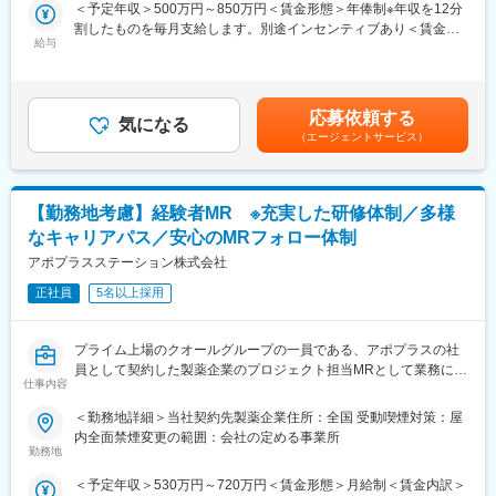
＜予定年収＞500万円～850万円＜賃金形態＞年俸制※年収を12分
して医薬品情報の伝達や、安全性や有効性情報をご提供いただき
割したものを毎月支給します。別途インセンティブあり＜賃金内
ます。有効性について情報の収集と会社への報告業務もお願いい
給与
訳＞年額（基本給）：3,600,000円～6,660,000円固定残業手当/
たします。PJT期間は1年～3年で、MRの資格・経験をお持ちの方
月：80,000円～110,000円（固定残業時間40時間0分/月）超過し
であればご活躍いただけます。
た時間外労働の残業手当は追加支給＜月額＞380,000円～665,000
ライフスタイルとキャリアプランに合わせて全国50地域以上の案
円（12分割）（一律手当を含む）＜昇給有無＞有＜残業手当＞有
件から勤務地をご提案させていただきます。年収は現職考慮（モ
応募依頼する
気になる
＜給与補足＞※面接を通して、ご経験やスキルにより当社規定に基
デル年収：20代650万、40代後半850万）領域を変えてのPJT打診
（エージェントサービス）
づき決定いたします。■昇給、インセンティブあり■モデル年収：
も可能です。また、無期雇用派遣となるため、ＰＪＴの期間外も
20代650万、40代後半850万賃金はあくまでも目安の金額であ
ベース給与は保証いたします。
り、選考を通じて上下する可能性があります。月給(月額)は固定手
当を含めた表記です。
【勤務地考慮】経験者MR ※充実した研修体制／多様
■MRとして働く魅力
（1）最大限希望を考慮します：
なキャリアパス／安心のMRフォロー体制
全国50地域以上のPJTからご提案し、なるべくご希望の勤務地に
アポプラスステーション株式会社
アサインが可能です。また、次の契約での再配属の際の地域もし
っかり考慮いたします。これは小規模ならではの社内バッティン
正社員
5名以上採用
グの少なさも大きく影響しています。
（2）小規模ならではの手厚いサポート：
プライム上場のクオールグループの一員である、アポプラスの社
CSO業界で10年以上のキャリアを持つベテラン社員が、あなたの
員として契約した製薬企業のプロジェクト担当MRとして業務に従
生涯のわたる「キャリア形成」を丁寧にサポートします。その繋
仕事内容
事していただきます。
がりやノウハウの蓄積から、メーカーさんへ転籍の可能性がある
当社は「ひとり一人の資質向上とありたい姿の実現を」という方
PJTも紹介可能、また過去には、10年ほどブランクのある50代の
＜勤務地詳細＞当社契約先製薬企業住所：全国 受動喫煙対策：屋
針を掲げ、育成プログラムの充実やMRのフォロー体制に力を入れ
方のご支援の実績もあるなど選考の合格率も高いです。
内全面禁煙変更の範囲：会社の定める事業所
ています。MRとしてキャリアアップされたい方はぜひ一度当社へ
（3）長期就業／キャリア形成が可能：
勤務地
ご応募ください。
弊社所属のMRはシニア（50代）がボリュームゾーン。契約社員
＜予定年収＞530万円～720万円＜賃金形態＞月給制＜賃金内訳＞
としてパフォーマンスが高い場合は50代の方でも正社員への転換