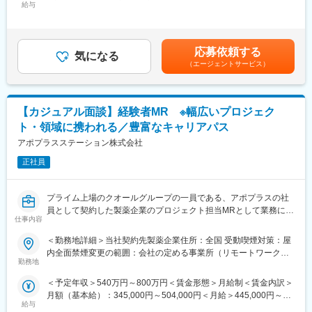
環境が整っています。
給与
手当/月：36,000円～51,000円＜月給＞300,000円～425,000円＜
はもちろん、シミックグループは多数の製薬企業との取引、充実
(3)多様なキャリアパス：
昇給有無＞有＜残業手当＞無＜給与補足＞■上記年収には、社宅
した顧客基盤・情報量を有します。
MRとしてのキャリアアップはもちろん、キャリアチャレンジ制度
(当社負担分)と日当が含まれます。■社用車貸与と共にガソリン代
(2)MR認定、充実の研修制度…MRセンターが定める6科目300時
を用いてMRを支えるSV職へのキャリアチェンジや、キャリアビ
を全額支給 ■賞与年2回（昨年度実績4.2ヶ月）、報酬改定年1回賃
間、クライアントによる製品研修、独自の継続研修年間合計40時
応募依頼する
ジョンアンケート制度を用いて人事・リクルートスタッフ・研修
気になる
金はあくまでも目安の金額であり、選考を通じて上下する可能性
間以上など、社員育成に多大な投資をしています。
（エージェントサービス）
スタッフへの挑戦もできる環境が整っています。実際にこちらの
があります。月給(月額)は固定手当を含めた表記です。
(3)業界トップクラスの手当…貸上社宅制度（転勤の有無に関わら
制度を活用し、キャリアチェンジした社員も多数います。
ず家賃の60%を会社負担。持家からの通勤者等一部を除く)、外勤
日当1500円/日、3年以上勤務の方は退職金支給、各種保養所、社
変更の範囲：会社の定める業務
【カジュアル面談】経験者MR ※幅広いプロジェク
用車貸与と共にガソリン代を全額支給、勤務地の優遇など社員を
長期的に大切にする考えがあります。
ト・領域に携われる／豊富なキャリアパス
(4)豊富なキャリアパス…MRとしてキャリアを積みたい方、専門
アポプラスステーション株式会社
性をより高めたい方は専門領域のMR、今後の規模拡大を目指して
いる同社だからこそ叶うマネジメント・管理職、専門性をさらに
正社員
高めたい方は製薬企業向けの法人営業、教育研修、事業企画など
があります。また、シミックグループのグループ内でのキャリア
プライム上場のクオールグループの一員である、アポプラスの社
チェンジも可能です。
員として契約した製薬企業のプロジェクト担当MRとして業務に従
(5)業界トップクラスの成長率…売上高、MR人数とも順調に拡大
仕事内容
事していただきます。内資・外資の新薬メーカー、ジェネリック
を続けています。CSO事業を本格化したのが2007年と後発なが
メーカーなどプロジェクトは多岐に渡りますので、今までの経験
ら、業界平均成長率（5.7％※）を大きく上回って（17.8%）成長
＜勤務地詳細＞当社契約先製薬企業住所：全国 受動喫煙対策：屋
を活かせる環境が整っています。
を続けています。
内全面禁煙変更の範囲：会社の定める事業所（リモートワーク含
■営業スタイル：担当エリアの医療機関（開業医、病院）を訪問し
勤務地
む）
て、医師、薬剤師に課題解決するための医薬品情報を提供、副作
変更の範囲：会社の定める業務
＜予定年収＞540万円～800万円＜賃金形態＞月給制＜賃金内訳＞
用情報を収集を行っていただきます。
月額（基本給）：345,000円～504,000円＜月給＞445,000円～
・新薬のプロモーション
給与
654,000円（一律手当を含む）＜昇給有無＞有＜残業手当＞有＜
・長期収載品の市場拡大