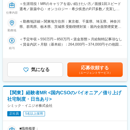
＜生涯現役！MRのキャリアを追い続けたい方／面接1回スピード
公募制度も充実しておりますので、IQVIAが展開している他の事業
選考／新薬中心・オンコロジー・希少疾患のPJT多数／充実した
部への異動も可能です。
仕事内容
顧客基盤＆直近5年の売上成長率は約150％の成長企業＞
※病院の経営コンサル、医薬品メーカーのマーケティング支援、人
■職務概要：
事担当者などの管理部門など
＜勤務地詳細＞関東地方住所：東京都、千葉県、埼玉県、神奈川
配属先メーカーにおいてMR活動に従事いただきます。
（３）手厚い研修体制でスキルアップができます：製品研修、ス
県、群馬県、栃木県、茨城県 受動喫煙対策：屋内全面禁煙変更の
キル研修、学術研修と、国内最大手だからこそ仕事に必要な知識
勤務地
範囲：会社の定める事業所
■新薬プロジェクト95％超／常時60以上のプロジェクトが稼働
やスキルをしっかりと身に付けられる研修制度があります。MRと
＜予定年収＞550万円～850万円＜賃金形態＞月給制特記事項なし
プロジェクトの数やバリエーションはキャリア形成に直結するた
してのスキルのみならず、データ分析、マーケティングなど多角
＜賃金内訳＞月額（基本給）：264,000円～374,000円その他固定
め、CSOでの転職を考えるうえで重要なポイントです。
的にヘルスケアのプロフェッショナル人材を育成する研修制度を
給与
手当/月：36,000円～51,000円＜月給＞300,000円～425,000円＜
シミック・イニジオのCSO事業においては外資・内資の割合、企
整備しています。
昇給有無＞有＜残業手当＞無＜給与補足＞■上記年収には、社宅
業規模、製品領域などのバランスを考慮しながら、常時60以上の
(当社負担分)と日当が含まれます。■社用車貸与と共にガソリン代
プロジェクトが稼働しています。
【IQVIAサービシーズジャパンについて】
を全額支給 ■賞与年2回（昨年度実績4.2ヶ月）、報酬改定年1回■
プロジェクト人数が100名を超える大規模なプロジェクトや、日
・世界100以上の国と地域／8万人の社員が、医薬品の臨床開発～
応募依頼する
気になる
全国勤務が可能な方は、初回給与時に30万円の一時金を支給賃金
本市場への新規参入する企業のプロジェクトなど、規模やミッシ
プロモーションに携わり、市場を流通するほぼすべての医薬品に
（エージェントサービス）
はあくまでも目安の金額であり、選考を通じて上下する可能性が
ョンも多様です。
関与しています
あります。月給(月額)は固定手当を含めた表記です。
・日本においても業界トップシェアを誇り、常時100以上のPJが
■人財育成への積極投資
稼働しています
【関東】経験者MR <国内CSOのパイオニア／借り上げ
シミック・イニジオにとってサービス品質の源泉となるのは人財
です。
社宅制度・日当あり>
そのため人財育成・能力開発は重要施策と位置づけ、積極的な投
変更の範囲：会社の定める業務
シミック・イニジオ株式会社
資を行っています。自己成長意欲を尊重し、業務直結の研修だけ
でなく、変化する時代に対応するビジネススキル習得も含め階層
正社員
5名以上採用
ごとにプログラムを展開し、会社全体の価値を高める取り組みを
行っています。
■職務概要：