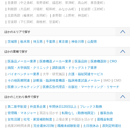
吾妻郡（中之条町、長野原町、嬬恋村、草津町、高山村、東吾妻町）
利根郡（片品村、川場村、昭和村、みなかみ町）
佐波郡（玉村町）
北群馬郡（榛東村、吉岡町）
多野郡（上野村、神流町）
甘楽郡（下仁田町、南牧村、甘楽町）
ほかのエリアで探す
茨城県
栃木県
埼玉県
千葉県
東京都
神奈川県
山梨県
ほかの業種で探す
医薬品メーカー業界
医療機器メーカー業界
医薬品卸
医療機器卸
CRO
病院・大学病院・クリニック
調剤薬局・ドラッグストア業界
バイオベンチャー業界
大学・研究施設
介護・福祉関連サービス
その他医療関連
診断薬・臨床検査機器・臨床検査試薬メーカー
SMO
CMO
医療コンサルティング
医療広告代理店・出版社・マーケティング・リサーチ
ほかのこだわり条件で探す
第二新卒歓迎
外資系企業
年間休日120日以上
フレックス勤務
管理職・マネジャー
英語を活かす
転勤なし（勤務地限定）
服装自由
女性活躍
社宅・家賃補助制度
上場企業
中国語を活かす
退職金制度
残業20時間未満
完全週休2日制
職種未経験歓迎
土日祝休み
原則定時退社