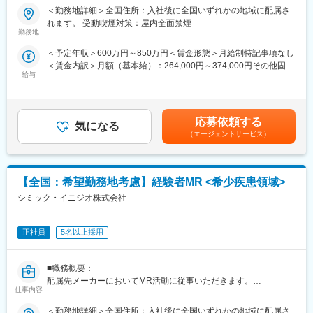
■新薬プロジェクト95％超／常時60以上のプロジェクトが稼働
しています。
＜勤務地詳細＞全国住所：入社後に全国いずれかの地域に配属さ
プロジェクトの数やバリエーションはキャリア形成に直結するた
(2)プロジェクトマネジメント体制：プロジェクトマネージャー、
れます。 受動喫煙対策：屋内全面禁煙
め、CSOでの転職を考えるうえで重要なポイントです。
スーパーバイザーが日々の活動をフォローします。定期的な連絡
勤務地
シミック・イニジオのCSO事業においては外資・内資の割合、企
や面談のほか、必要に応じて素早くバックアップに入るなど、MR
＜予定年収＞600万円～850万円＜賃金形態＞月給制特記事項なし
業規模、製品領域などのバランスを考慮しながら、常時60以上の
として結果を出せるように万全のサポート体制を整えています。
＜賃金内訳＞月額（基本給）：264,000円～374,000円その他固定
プロジェクトが稼働しています。
(3)豊富なプロジェクト数、50社を超える多数の取引メーカー：同
給与
手当/月：36,000円～51,000円＜月給＞300,000円～425,000円＜
プロジェクト人数が100名を超える大規模なプロジェクトや、日
業他社と比較しても、多くのプロジェクト数があり、様々なご経
昇給有無＞有＜残業手当＞無＜給与補足＞■上記年収には、社宅
本市場への新規参入する企業のプロジェクトなど、規模やミッシ
験を活かしていただくことが可能です。20代～60代までの幅広い
(当社負担分)と日当が含まれます。■社用車貸与と共にガソリン代
ョンも多様です。
年代のMRの方が活躍されています。
を全額支給 ■賞与年2回（昨年度実績4.2ヶ月）、報酬改定年1回■
■中途入社社員の年収例：
応募依頼する
気になる
全国勤務が可能な方は、初回給与時に30万円の一時金を支給賃金
■年齢も経験も多様な人財が活躍
・入社3年目（MR経験者）28歳：642万（月給＋日当＋住宅手
（エージェントサービス）
はあくまでも目安の金額であり、選考を通じて上下する可能性が
シミック・イニジオはほぼ全員が中途採用です。それぞれ異なる
当）
あります。月給(月額)は固定手当を含めた表記です。
バックグラウンドを持ち、その経験を活かして活動しています。
・入社5年目（MR経験者）33歳：712万（月給＋日当＋住宅手
社員の年齢分布も幅広く、20代～60代まで在籍しています。社員
当）
【全国：希望勤務地考慮】経験者MR <希少疾患領域>
の経験の多様性は、変革期にある製薬業界にあって、私たちの事
業を支える重要な要素です。
変更の範囲：会社の定める業務
シミック・イニジオ株式会社
■人財育成への積極投資
シミック・イニジオにとってサービス品質の源泉となるのは人財
正社員
5名以上採用
です。
そのため人財育成・能力開発は重要施策と位置づけ、積極的な投
■職務概要：
資を行っています。自己成長意欲を尊重し、業務直結の研修だけ
配属先メーカーにおいてMR活動に従事いただきます。
でなく、変化する時代に対応するビジネススキル習得も含め階層
仕事内容
ごとにプログラムを展開し、会社全体の価値を高める取り組みを
■新薬プロジェクト95％超／常時60以上のプロジェクトが稼働
行っています。
＜勤務地詳細＞全国住所：入社後に全国いずれかの地域に配属さ