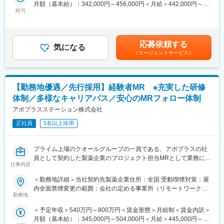
月額（基本給）：342,000円～456,000円＜月給＞442,000円～
■当社の魅力：
もあります。契約の更新についても著しく業務態度が悪い／業績
給与
600,000円（一律手当を含む）＜昇給有無＞有＜残業手当＞有＜
(1)充実した教育体制：
が上がっていないなどではない限りは原則更新となります。ま
給与補足＞※別途営業日当有（月額3～4万円／1日2000円／4時間
APS COLLEGE（社内研修制度）：配属先で携わっている領域以
た、プロジェクトが終了してしまった場合も責任をもって再配属
以上外勤の場合）※社宅制度、単身赴任手当などあり※能力・前給
外に、自身が目標に向けた計画を立て研修を受講できます。まず
先を探します。また、過去営業成績の優秀な方ではメーカー登用
などを考慮し、規定により決定します。昇給：年1回【年収例】手
慢性疾患など幅広い知識を身に着けていただき、基盤が整った後
の実績もあります。
応募依頼する
気になる
当・日当含む750万円／ＭＲ（33歳）入社1年目賃金はあくまでも
専門領域プログラムにチャレンジできます。本プログラムでは集
（エージェントサービス）
目安の金額であり、選考を通じて上下する可能性があります。月
合研修（症例検討など）のほか、学会聴講、専門医とのロープレ
給(月額)は固定手当を含めた表記です。
試験など、個人の自己学習だけでは身に着けることが難しい深い
知見を身に着けることが可能です。また、取得した知識が発揮で
【勤務地優遇／先行採用】経験者MR ※充実した研修
きるプロジェクトに配属できるよう、全社でバックアップしてい
ます。
体制／多様なキャリアパス／安心のMRフォロー体制
(2)トップクラスの契約メーカー数：同業他社と比較しても、多く
アポプラスステーション株式会社
のプロジェクト数があり、様々なご経験を活かしていただくこと
が可能です。20代～60代までの幅広い年代のMRの方が活躍され
正社員
5名以上採用
ています。内資・外資の新薬メーカー、ジェネリックメーカーな
どプロジェクトは多岐に渡りますので、今までの経験を活かせる
プライム上場のクオールグループの一員である、アポプラスの社
環境が整っています。
員として契約した製薬企業のプロジェクト担当MRとして業務に従
(3)多様なキャリアパス：
仕事内容
事していただきます。
MRとしてのキャリアアップはもちろん、キャリアチャレンジ制度
当社は「ひとり一人の資質向上とありたい姿の実現を」という方
を用いてMRを支えるSV職へのキャリアチェンジや、ジョブリク
＜勤務地詳細＞当社契約先製薬企業住所：全国 受動喫煙対策：屋
針を掲げ、育成プログラムの充実やMRのフォロー体制に力を入れ
エスト制度を用いて人事・リクルートスタッフ・研修スタッフへ
内全面禁煙変更の範囲：会社の定める事業所（リモートワーク含
ています。MRとしてキャリアアップされたい方はぜひ当社へご応
の挑戦もできる環境が整っています。実際にこちらの制度を活用
勤務地
む）
募ください。
し、キャリアチェンジした社員も多数います。
＜予定年収＞540万円～800万円＜賃金形態＞月給制＜賃金内訳＞
■当社の魅力：
月額（基本給）：345,000円～504,000円＜月給＞445,000円～
(1)充実した教育体制：
■営業スタイル：担当エリアの医療機関（開業医、病院）を訪問し