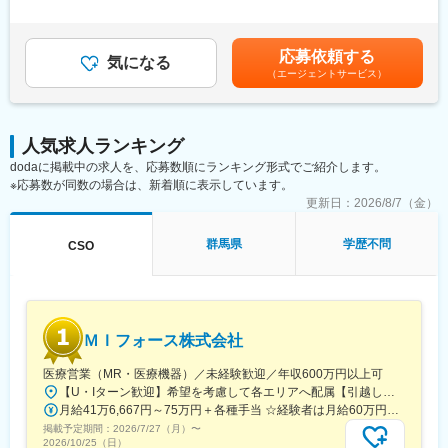
給与補足＞※別途営業日当有（年間約40万円／1日2000円／4時間
・ジェネリック医薬品のプロモーション
以上外勤の場合）※能力・前給などを考慮し、規定により決定しま
※1プロジェクトを約2年程度担当します。
す。※その他の手当は「待遇・福利厚生」欄をご参照ください。昇
※プロジェクトマネージャー、スーパーバイザー(SV)より、日々の
応募依頼する
気になる
給：年1回★頑張りに応じて年収UP★赴任先の評価次第で大幅に
活動についてフォローを受けられる環境です。全国にSVを配置
（エージェントサービス）
年収をUPできます。（年2回業績給改定）賃金はあくまでも目安
し、素早くフォローができる体制をとっています。
の金額であり、選考を通じて上下する可能性があります。月給(月
■キャリアパス：コントラクトMRとしての働き方以外にも、スキ
額)は固定手当を含めた表記です。
ルアップを図りプロジェクトマネージャー等のマネジメント業
務、あるいは本社スタッフとしてMR経験を活かした業務に就くな
人気求人ランキング
どのキャリアパスもございます。
dodaに掲載中の求人を、応募数順にランキング形式でご紹介します。
■特徴：
※応募数が同数の場合は、新着順に表示しています。
(1)充実した教育体制：
更新日：
2026/8/7（金）
・製品研修（約2週間～2ヶ月、プロジェクトによる）：入社オリ
エンテーション後に配属先プロジェクトの製薬メーカーにて製品
群馬県
学歴不問
CSO
研修を受けていただきます。
・継続教育：APS COLLEGEという当社オリジナルの教育システ
ムがございます。まず、G（ジェネラル）MRとして基礎を身に着
けていただき、専門領域を磨いていただいたりビジネスコースに
て「医療経営士」の取得を目指していただくことも可能です。
ＭＩフォース株式会社
(2)プロジェクトマネジメント体制：プロジェクトマネージャー、
スーパーバイザーが日々の活動をフォローします。定期的な連絡
医療営業（MR・医療機器）／未経験歓迎／年収600万円以上可
や面談のほか、必要に応じて素早くバックアップに入るなど、MR
【U・Iターン歓迎】希望を考慮して各エリアへ配属【引越し代は会社全額負担】■本社 東京都中央区築地1-13-1 銀座松竹スクエア9F■勤務エリア：（1）北海道：北海道（2）東北：青森・秋田・岩手・山形・宮城・福島（3）関東：東京・神奈川・千葉・埼玉・茨城・栃木・群馬（4）甲信越：新潟・長野・山梨（5）東海：愛知・岐阜・三重・静岡（6）北陸：富山・石川・福井（7）近畿：大阪・京都・滋賀・奈良・和歌山・兵庫（8）中国：岡山・広島・山口・島根・鳥取（9）四国：香川・徳島・高知・愛媛（10）九州：福岡・大分・宮崎・鹿児島・熊本・佐賀・長崎・沖縄※勤務地限定～全国転勤（規定あり）の選択可能※配属エリアは希望を考慮して決定いたします。希望範囲外への転勤はありません。※変更の範囲：会社の定める事業所（リモートワーク含む）
として結果を出せるように万全のサポート体制を整えています。
月給41万6,667円～75万円＋各種手当 ☆経験者は月給60万円以上！・・・・・・■未経験者：月給41万6,667円～＋各種手当※上記には固定残業代（7万9,114円～／30時間分）を含みます。※超過分は別途全額支給いたします。◎手当を含めれば初年度から年収600万円以上も可能！・・・・・・■経験者：月給60万円～75万円＋各種手当※上記には固定残業代（11万760円～／30時間分）を含みます。※超過分は別途全額支給いたします。＜年収例＞◎初年度年収は700万円以上！◎最大年収900万円以上も目指せる♪・・・・・・＼社員の年収例／ 800万円／36歳（入社3年） 860万円／42歳（入社4年） 920万円／45歳（入社6年） ※諸手当含む
(3)豊富なプロジェクト数、50社を超える多数の取引メーカー：同
掲載予定期間：
業他社と比較しても、多くのプロジェクト数があり、様々なご経
2026/7/27（月）
〜
2026/10/25（日）