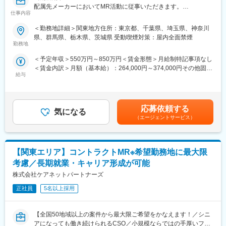
配属先メーカーにおいてMR活動に従事いただきます。
■家族も安心な手厚い福利厚生
仕事内容
社員がワークライフバランスをとりながらパフォーマンスを発揮
■新薬プロジェクト95％超／常時60以上のプロジェクトが稼働
できる制度があります。社員と社員のご家族が安心し、仕事もプ
＜勤務地詳細＞関東地方住所：東京都、千葉県、埼玉県、神奈川
プロジェクトの数やバリエーションはキャリア形成に直結するた
ライベートも充実して活躍できるよう、福利厚生制度を整備して
県、群馬県、栃木県、茨城県 受動喫煙対策：屋内全面禁煙
め、CSOでの転職を考えるうえで重要なポイントです。
います。
勤務地
シミック・イニジオのCSO事業においては外資・内資の割合、企
特に転勤を伴うことのあるMR職については、CSO業界トップク
＜予定年収＞550万円～850万円＜賃金形態＞月給制特記事項なし
業規模、製品領域などのバランスを考慮しながら、常時60以上の
ラスの借り上げ社宅制度や単身赴任のサポート制度を導入し、そ
＜賃金内訳＞月額（基本給）：264,000円～374,000円その他固定
プロジェクトが稼働しています。
の利用率も高水準となっています。
給与
手当/月：36,000円～51,000円＜月給＞300,000円～425,000円＜
プロジェクト人数が100名を超える大規模なプロジェクトや、日
昇給有無＞有＜残業手当＞無＜給与補足＞■上記年収には、社宅
本市場への新規参入する企業のプロジェクトなど、規模やミッシ
■社内認定資格制度
(当社負担分)と日当が含まれます。■社用車貸与と共にガソリン代
ョンも多様です。
製薬企業での開発パイプラインの変化にともない、当社において
を全額支給 ■賞与年2回（昨年度実績4.2ヶ月）、報酬改定年1回■
はオンコロジーをはじめスペシャリティ領域のプロジェクトが増
応募依頼する
気になる
全国勤務が可能な方は、初回給与時に30万円の一時金を支給賃金
■年齢も経験も多様な人財が活躍
加しています。またスペシャリティ領域については社員の関心も
（エージェントサービス）
はあくまでも目安の金額であり、選考を通じて上下する可能性が
シミック・イニジオはほぼ全員が中途採用です。それぞれ異なる
高く、これに応えるべく専門性の高い人財を育成するための社内
あります。月給(月額)は固定手当を含めた表記です。
バックグラウンドを持ち、その経験を活かして活動しています。
認定資格制度を設けています。現在はオンコロジー分野で「血液
社員の年齢分布も幅広く、20代～60代まで在籍しています。社員
がん」と「固形がん」の2つのコースが展開されています。
【関東エリア】コントラクトMR※希望勤務地に最大限
の経験の多様性は、変革期にある製薬業界にあって、私たちの事
業を支える重要な要素です。
変更の範囲：会社の定める業務
考慮／長期就業・キャリア形成が可能
株式会社ケアネットパートナーズ
■人財育成への積極投資
シミック・イニジオにとってサービス品質の源泉となるのは人財
正社員
5名以上採用
です。
そのため人財育成・能力開発は重要施策と位置づけ、積極的な投
【全国50地域以上の案件から最大限ご希望をかなえます！／シニ
資を行っています。自己成長意欲を尊重し、業務直結の研修だけ
アになっても働き続けられるCSO／小規模ならではの手厚いフォ
でなく、変化する時代に対応するビジネススキル習得も含め階層