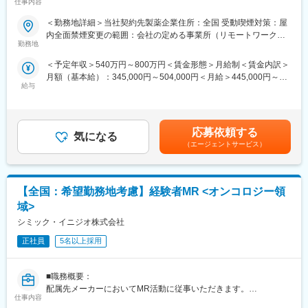
仕事内容
に従事していただきます。内資・外資の新薬メーカー、ジェネリ
■入社後も強力なバックアップが受けられます！
ックメーカーなどプロジェクトは多岐に渡りますので、今までの
CSOは本部のバックアップ体制が何より重要です。1人のプロジ
＜勤務地詳細＞当社契約先製薬企業住所：全国 受動喫煙対策：屋
経験を活かせる環境が整っています。
ェクトマネージャーが管理する営業は約20名程度であり、相談事
内全面禁煙変更の範囲：会社の定める事業所（リモートワーク含
■営業スタイル：担当エリアの医療機関（開業医、病院）を訪問し
勤務地
があればいつでも連絡できる距離感です。1～2カ月に一度の面談
む）
て、医師、薬剤師に課題解決するための医薬品情報を提供、副作
も実施しており、日々の業務だけでなく中長期的な視点での相談
＜予定年収＞540万円～800万円＜賃金形態＞月給制＜賃金内訳＞
用情報を収集を行っていただきます。
も可能です。また、クライアント・社内評価に基いた明確な評価
月額（基本給）：345,000円～504,000円＜月給＞445,000円～
・新薬のプロモーション
制度により、キャリアや年収アップに向けた目標を定めやすい環
給与
654,000円（一律手当を含む）＜昇給有無＞有＜残業手当＞有＜
・長期収載品の市場拡大
境です。
給与補足＞※別途営業日当有（年間約40万円／1日2000円／4時間
・ジェネリック医薬品のプロモーション
以上外勤の場合）※能力・前給などを考慮し、規定により決定しま
※1プロジェクトを約2年程度担当します。
■基本的に稼働率は100%：常時、待機期間が発生することが無い
す。※その他の手当は「待遇・福利厚生」欄をご参照ください。昇
※プロジェクトマネージャー、スーパーバイザー(SV)より、日々の
応募依頼する
よう隙間なくアサインをしています。これも比較的少数規模に抑
気になる
給：年1回★頑張りに応じて年収UP★赴任先の評価次第で大幅に
活動についてフォローを受けられる環境です。全国にSVを配置
えて運営を行っているからこそ実現ができていることであり、強
（エージェントサービス）
年収をUPできます。（年2回業績給改定）賃金はあくまでも目安
し、素早くフォローができる体制をとっています。
みの部分です。
の金額であり、選考を通じて上下する可能性があります。月給(月
■組織：約600名のコントラクトMRが在籍しています。社長をは
額)は固定手当を含めた表記です。
じめ、役員クラスが元MR出身のためMRのキャリアや育成、長期
変更の範囲：会社の定める業務
【全国：希望勤務地考慮】経験者MR <オンコロジー領
就業について力を入れている企業です。
■特徴：
域>
(1)充実した教育体制：
シミック・イニジオ株式会社
・製品研修（約2週間～2ヶ月、プロジェクトによる）：入社オリ
エンテーション後に配属先プロジェクトの製薬メーカーにて製品
正社員
5名以上採用
研修を受けていただきます。
・継続教育：入社時に配属先の製薬会社で行なわれますが、その
■職務概要：
他、横断研修、eラーニングの研修等も受けることが可能です。
配属先メーカーにおいてMR活動に従事いただきます。
・オンコロジー専門MR育成プログラム、IBD専門育成プログラ
仕事内容
ム、CNS専門育成プログラムなどがあり、専門領域MRの育成も