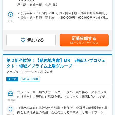
て、医薬品PJなどを中心にクライアントビジネス拡大に貢献して
社員がワークライフバランスをとりながらパフォーマンスを発揮
えください。 受動喫煙対策：屋内全面禁煙変更の範囲：会社の定
品川駅、高輪台駅、北品川駅
いただきます。
できる制度があります。社員と社員のご家族が安心し、仕事もプ
める事業所
・担当エリアの訪問医療施設のターゲティング、担当医療施設へ
ライベートも充実して活躍できるよう、福利厚生制度を整備して
＜予定年収＞650万円～900万円＜賃金形態＞月給制補足事項無し
の訪問計画作成、担当医療施設への訪問、医療従事者とのリレー
います。
＜賃金内訳＞月額（基本給）：300,000円～600,000円その他固定
ション構築
特に転勤を伴うことのあるMR職については、CSO業界トップク
給与
手当/月：27,000円＜月給＞327,000円～627,000円＜昇給有無＞
・卸への訪問、同行、卸 MSとのリレーション構築
ラスの借り上げ社宅制度や単身赴任のサポート制度を導入し、そ
有＜残業手当＞無＜給与補足＞【残業手当について】管理監督者
・医療従事者向けの説明会の企画・実施、医師同士のコミュニケ
の利用率も高水準となっています。
の承認の上、研究会、顧客との会議等が発生する場合、別途残業
ーション推進のための研究会・勉強会の立ち上げ、講演会の企
手当支給する。【補足】プロジェクト稼働手当(35,000円)、外勤
応募依頼する
画・運営 等
■社内認定資格制度
気になる
日当（1日1,500円／外勤3.5時間以上）■変動賞与制（6月・12
（エージェントサービス）
製薬企業での開発パイプラインの変化にともない、当社において
月・3月）※平均実績6ヶ月分■インセンティブ：3月（対象者）賃
■先行採用について
はオンコロジーをはじめスペシャリティ領域のプロジェクトが増
金はあくまでも目安の金額であり、選考を通じて上下する可能性
・初任地の配属プロジェクトを、ご希望の1つの都道府県確約で先
加しています。またスペシャリティ領域については社員の関心も
があります。月給(月額)は固定手当を含めた表記です。
行採用オファーをお出しいたします
高く、これに応えるべく専門性の高い人財を育成するための社内
第２新卒歓迎！【勤務地考慮】MR ※幅広いプロジェ
・再配属時は全国勤務が対象となります（希望勤務地は考慮いた
認定資格制度を設けています。現在はオンコロジー分野で「血液
クト・領域／プライム上場グループ
します）
がん」と「固形がん」の2つのコースが展開されています。
・プロジェクトは先発医薬品のみならず、長期収載品・ジェネリ
アポプラスステーション株式会社
ック・医療機器などの全てのプロジェクトが対象です
正社員
5名以上採用
・配属プロジェクトの検討は、入社確定後に順次、検討を開始さ
せていただきます
プライム市場上場のクオールグループの一員である、アポプラス
■当社について
の社員として契約した製薬企業のプロジェクト担当MRとして業務
・世界100以上の国と地域／8万人の社員が、医薬品の臨床開発～
仕事内容
に従事していただきます。内資・外資の新薬メーカー、ジェネリ
プロモーションに携わり、市場を流通するほぼすべての医薬品に
ックメーカーなどプロジェクトは多岐に渡りますので、今までの
＜勤務地詳細＞当社契約先製薬企業住所：全国 受動喫煙対策：屋
関与しています
経験を活かせる環境が整っています。
内全面禁煙変更の範囲：会社の定める事業所（リモートワーク含
・日本においても業界トップシェアを誇り、常時100以上のPJが