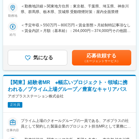
PJTも紹介可能、また過去には、10年ほどブランクのある50代の
＜勤務地詳細＞関東地方住所：東京都、千葉県、埼玉県、神奈川
■職務概要
方のご支援の実績もあるなど選考の合格率も高いです。
県、群馬県、栃木県、茨城県 受動喫煙対策：屋内全面禁煙
配属先メーカーにおいてMR活動に従事いただきます。
（3）長期就業／キャリア形成が可能：
勤務地
弊社所属のMRはシニア（50代）がボリュームゾーン。契約社員
＜予定年収＞550万円～800万円＜賃金形態＞月給制特記事項なし
＜コンクラクトMRという働き方＞
としてパフォーマンスが高い場合は50代の方でも正社員への転換
＜賃金内訳＞月額（基本給）：264,000円～374,000円その他固定
各製薬企業のプロジェクトの一員として、配属される営業所を拠
もあります。契約の更新についても著しく業務態度が悪い／業績
給与
手当/月：36,000円～51,000円＜月給＞300,000円～425,000円＜
点にMR活動に従事します。MRとしての活動は、製薬企業所属の
が上がっていないなどではない限りは原則更新となります。ま
昇給有無＞有＜残業手当＞無＜給与補足＞■上記年収には、社宅
MRと違いはありません。
た、プロジェクトが終了してしまった場合も責任をもって再配属
(当社負担分)と日当が含まれます。■社用車貸与と共にガソリン代
また、コンクラクトMRは、各企業が持っている開発パイプライン
先を探します。また、過去営業成績の優秀な方ではメーカー登用
を全額支給 ■賞与年2回（昨年度実績4.2ヶ月）、報酬改定年1回賃
に左右されることは、ほぼありません。様々なプロジェクトを経
の実績もあります。
応募依頼する
気になる
金はあくまでも目安の金額であり、選考を通じて上下する可能性
験することで、幅広い製品の取り扱い経験や知識を積み、MRとし
（エージェントサービス）
があります。月給(月額)は固定手当を含めた表記です。
てのスキルアップが叶う環境です。
■シミック・イニジオの強み
【関東】経験者MR ※幅広いプロジェクト・領域に携
（1）豊富なプロジェクト数
当社は、国内CRO事業のパイオニアであり、リーディングカンパ
われる／プライム上場グループ／豊富なキャリアパス
ニーであるシミックグループと、欧米を中心に多様なCSOサービ
アポプラスステーション株式会社
スをグローバルに展開する、Inizio Engageを親会社に持つジョイ
ントベンチャーです。
正社員
そのため、取引先企業数は60社以上、95％以上が新薬メーカーの
プロジェクトになります。プロジェクト人数が100名を超える大
プライム上場のクオールグループの一員である、アポプラスの社
規模なものから、日本市場に新規参入する企業のプロジェクトな
員として契約した製薬企業のプロジェクト担当MRとして業務に従
ど、規模やミッションも様々です。
仕事内容
事していただきます。内資・外資の新薬メーカー、ジェネリック
メーカーなどプロジェクトは多岐に渡りますので、今までの経験
（2）様々なバックグラウンドを持った社員が活躍