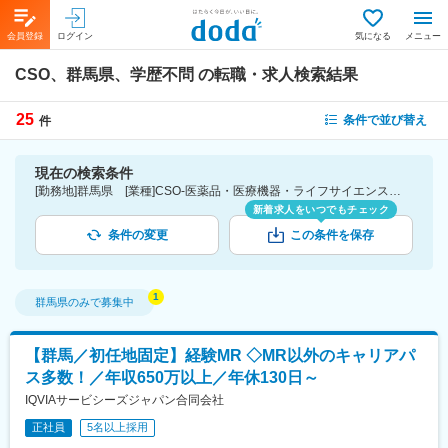
会員登録
ログイン
気になる
メニュー
CSO、群馬県、学歴不問
の転職・求人検索結果
25
条件で並び替え
件
現在の検索条件
[勤務地]群馬県 [業種]CSO-医薬品・医療機器・ライフサイエンス・医療系サービス [こだわり条件ピックアップ]学歴不問 [詳細条件](募集・採用情報)学歴不問
新着求人をいつでもチェック
条件の変更
この条件を保存
群馬県
のみで募集中
【群馬／初任地固定】経験MR ◇MR以外のキャリアパ
ス多数！／年収650万以上／年休130日～
IQVIAサービシーズジャパン合同会社
正社員
5名以上採用