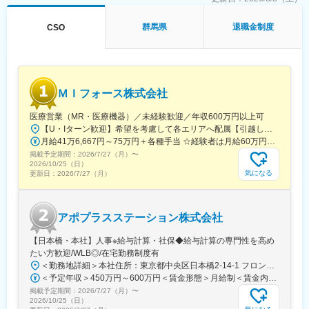
行っています。
■家族も安心な手厚い福利厚生
群馬県
退職金制度
CSO
社員がワークライフバランスをとりながらパフォーマンスを発揮
できる制度があります。社員と社員のご家族が安心し、仕事もプ
ライベートも充実して活躍できるよう、福利厚生制度を整備して
います。
特に転勤を伴うことのあるMR職については、CSO業界トップク
ＭＩフォース株式会社
ラスの借り上げ社宅制度や単身赴任のサポート制度を導入し、そ
の利用率も高水準となっています。
医療営業（MR・医療機器）／未経験歓迎／年収600万円以上可
【U・Iターン歓迎】希望を考慮して各エリアへ配属【引越し代は会社全額負担】■本社 東京都中央区築地1-13-1 銀座松竹スクエア9F■勤務エリア：（1）北海道：北海道（2）東北：青森・秋田・岩手・山形・宮城・福島（3）関東：東京・神奈川・千葉・埼玉・茨城・栃木・群馬（4）甲信越：新潟・長野・山梨（5）東海：愛知・岐阜・三重・静岡（6）北陸：富山・石川・福井（7）近畿：大阪・京都・滋賀・奈良・和歌山・兵庫（8）中国：岡山・広島・山口・島根・鳥取（9）四国：香川・徳島・高知・愛媛（10）九州：福岡・大分・宮崎・鹿児島・熊本・佐賀・長崎・沖縄※勤務地限定～全国転勤（規定あり）の選択可能※配属エリアは希望を考慮して決定いたします。希望範囲外への転勤はありません。※変更の範囲：会社の定める事業所（リモートワーク含む）
■社内認定資格制度
月給41万6,667円～75万円＋各種手当 ☆経験者は月給60万円以上！・・・・・・■未経験者：月給41万6,667円～＋各種手当※上記には固定残業代（7万9,114円～／30時間分）を含みます。※超過分は別途全額支給いたします。◎手当を含めれば初年度から年収600万円以上も可能！・・・・・・■経験者：月給60万円～75万円＋各種手当※上記には固定残業代（11万760円～／30時間分）を含みます。※超過分は別途全額支給いたします。＜年収例＞◎初年度年収は700万円以上！◎最大年収900万円以上も目指せる♪・・・・・・＼社員の年収例／ 800万円／36歳（入社3年） 860万円／42歳（入社4年） 920万円／45歳（入社6年） ※諸手当含む
製薬企業での開発パイプラインの変化にともない、当社において
掲載予定期間：
2026/7/27（月）
〜
はオンコロジーをはじめスペシャリティ領域のプロジェクトが増
2026/10/25（日）
気になる
更新日：
2026/7/27（月）
加しています。またスペシャリティ領域については社員の関心も
高く、これに応えるべく専門性の高い人財を育成するための社内
認定資格制度を設けています。現在はオンコロジー分野で「血液
がん」と「固形がん」の2つのコースが展開されています。
アポプラスステーション株式会社
【日本橋・本社】人事※給与計算・社保◆給与計算の専門性を高め
たい方歓迎/WLB◎/在宅勤務制度有
＜勤務地詳細＞本社住所：東京都中央区日本橋2-14-1 フロントプレイス日本橋勤務地最寄駅：各線／日本橋駅受動喫煙対策：敷地内喫煙可能場所あり変更の範囲：会社の定める事業所
＜予定年収＞450万円～600万円＜賃金形態＞月給制＜賃金内訳＞月額（基本給）：243,000円～330,300円固定残業手当/月：57,000円～77,700円（固定残業時間30時間0分/月）超過した時間外労働の残業手当は追加支給＜月給＞300,000円～408,000円（一律手当を含む）＜昇給有無＞有＜残業手当＞有＜給与補足＞※上記金額にスキル・ご経験に応じて加算する可能性がございます※給与詳細は、経験・スキルを考慮した上で決定。■昇給：年1回（4月）賃金はあくまでも目安の金額であり、選考を通じて上下する可能性があります。月給(月額)は固定手当を含めた表記です。
掲載予定期間：
2026/7/27（月）
〜
2026/10/25（日）