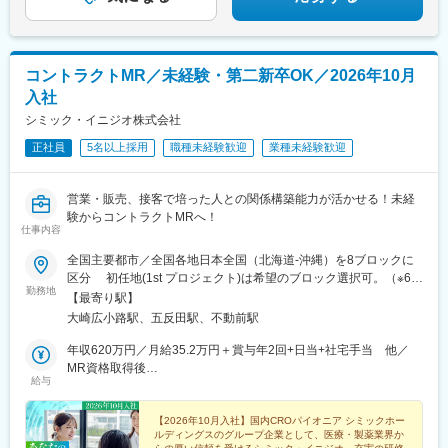
コントラクトMR／未経験・第二新卒OK／2026年10月
入社
シミック・イニジオ株式会社
正社員
5名以上採用
職種未経験歓迎
業種未経験歓迎
営業・販売、接客で培った人との関係構築能力が活かせる！未経
験からコントラクトMRへ！
仕事内容
全国主要都市／全国各地日本全国（北海道-沖縄）を8ブロックに
区分 初任地(1st プロジェクト)は希望のブロック選択可。（※6都
勤務地
道府県以上、ブロック内での転居は必須） ※2ブロック以上の広
【最寄り駅】
域内転勤可能な場合は入社一時金支給2ndプロジェクト以降は4ブ
大崎広小路駅、五反田駅、不動前駅
ロック以上での転勤が必須。■本社：〒141-0031 東京都品川区
西五反田7丁目7-7 SGスクエア【本社へのアクセス】 ・JR 山手線
年収620万円／月給35.2万円＋賞与年2回+日当+社宅手当 他／
「五反田駅」/都営地下鉄 浅草線「五反田駅」 徒歩6分・東急電
MR資格取得後
給与
鉄 池上線「大崎広小路駅」 徒歩5分 / 目黒線「不動前駅」
年収700万円／月給40.0万円＋賞与年2回+日当+社宅手当 他／
徒歩10分
MR経験5年目
【2026年10月入社】国内CROパイオニア シミックホー
ルディングスのグループ企業として、医療・製薬業界か