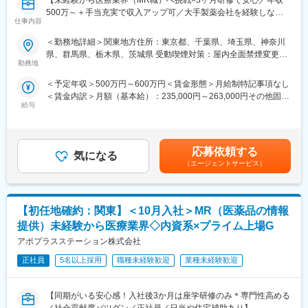
【未経験から医療業界（MR職）へ挑戦×3ヶ月研修で安心／年収
（8）中国：岡山・広島・山口・島根・鳥取
500万～＋手当充実で収入アップ可／大手製薬会社を経験しなが
■家族も安心な手厚い福利厚生
（9）四国：香川・徳島・高知・愛媛
仕事内容
ら成長／異業種出身者が活躍】
社員がワークライフバランスをとりながらパフォーマンスを発揮
（10）九州：福岡・大分・宮崎・鹿児島・熊本・佐賀・長崎・沖
できる制度があります。社員と社員のご家族が安心し、仕事もプ
縄
＜勤務地詳細＞関東地方住所：東京都、千葉県、埼玉県、神奈川
＜入社月について＞
ライベートも充実して活躍できるよう、福利厚生制度を整備して
県、群馬県、栃木県、茨城県 受動喫煙対策：屋内全面禁煙変更の
この求人は10月1日入社の求人となります
います。
勤務地
変更の範囲：会社の定める業務
範囲：会社の定める事業所
※入社後は合同研修からスタート
特に転勤を伴うことのあるMR職については、CSO業界トップク
＜予定年収＞500万円～600万円＜賃金形態＞月給制特記事項なし
入社月が決まっているため同期も多く安心してスタート可能
ラスの借り上げ社宅制度や単身赴任のサポート制度を導入し、そ
＜賃金内訳＞月額（基本給）：235,000円～263,000円その他固定
の利用率も高水準となっています。
給与
手当/月：36,000円～43,000円＜月給＞271,000円～306,000円＜
＜MR（医薬情報担当者）とは＞
昇給有無＞有＜残業手当＞無＜給与補足＞■上記年収には、社宅
医師や薬剤師に対して薬の情報を伝え、患者様へより良い治療を
■社内認定資格制度
(当社負担分)と日当が含まれます。■社用車貸与と共にガソリン代
届けるためのサポートをする医療業界の専門営業職です。
製薬企業での開発パイプラインの変化にともない、当社において
を全額支給 ■賞与年2回（昨年度実績4.2ヶ月）、報酬改定年1回■
具体的には、「どんな病気に効くか（効果）／副作用や注意点／
はオンコロジーをはじめスペシャリティ領域のプロジェクトが増
応募依頼する
気になる
全国勤務が可能な方は、50万円の一時金を支給(3ヶ月の試用期間
品質に問題はないか」をわかりやすく伝えます
加しています。またスペシャリティ領域については社員の関心も
（エージェントサービス）
後の翌月給与で支給)賃金はあくまでも目安の金額であり、選考を
自分が関わった薬が患者様の治療につながり、感謝されるやりが
高く、これに応えるべく専門性の高い人財を育成するための社内
通じて上下する可能性があります。月給(月額)は固定手当を含めた
いのある仕事です
認定資格制度を設けています。現在はオンコロジー分野で「血液
表記です。
がん」と「固形がん」の2つのコースが展開されています。
【初任地確約：関東】＜10月入社＞MR（医薬品の情報
＼求人のポイント／
◎未経験から医療業界へ｜大手製薬会社のプロジェクトで働ける
変更の範囲：会社の定める業務
提供）未経験から医療業界◇内資系×プライム上場G
◎3ヶ月研修＋OJTでゼロから育成｜専門性の高いキャリア形成
アポプラスステーション株式会社
◎年収500万円～＋社宅補助あり｜収入アップ可能
◎異業種出身者（営業、接客、旅行・ホテル、介護、公務員、教
正社員
5名以上採用
職種未経験歓迎
業種未経験歓迎
員など）が活躍中
【同期がいる安心感！入社後3か月は座学研修のみ＊専門性高める
■入社後の流れ