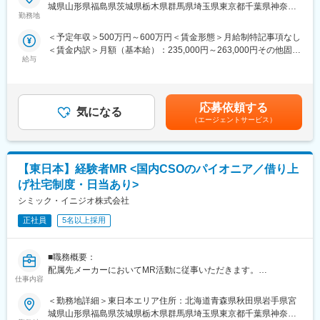
＜入社月について＞
城県山形県福島県茨城県栃木県群馬県埼玉県東京都千葉県神奈川
営を行っているからこそマネージャーの目が行き届く環境を整え
この求人は10月1日入社の求人となります
勤務地
県山梨県新潟県 長野県静岡県のいずれか予定受動喫煙対策：屋内
ることができ、顧客からの信頼が厚いためです。
※入社後は合同研修からスタート
全面禁煙変更の範囲：会社の定める事業所
＜予定年収＞500万円～600万円＜賃金形態＞月給制特記事項なし
入社月が決まっているため同期も多く安心してスタート可能
■入社後も強力なバックアップが受けられます！
＜賃金内訳＞月額（基本給）：235,000円～263,000円その他固定
CSOは本部のバックアップ体制が何より重要です。1人のプロジ
給与
手当/月：36,000円～43,000円＜月給＞271,000円～306,000円＜
＜MR（医薬情報担当者）とは＞
ェクトマネージャーが管理する営業は約20名程度であり、相談事
昇給有無＞有＜残業手当＞無＜給与補足＞■上記年収には、社宅
医師や薬剤師に対して薬の情報を伝え、「正しく使ってもらうた
があればいつでも連絡できる距離感です。1～2カ月に一度の面談
(当社負担分)と日当が含まれます。■社用車貸与と共にガソリン代
めのサポート」をする仕事です
も実施しており、日々の業務だけでなく中長期的な視点での相談
を全額支給 ■賞与年2回（昨年度実績4.2ヶ月）、報酬改定年1回■
具体的には、「どんな病気に効くか（効果）／安全性（副作用や
応募依頼する
も可能です。また、クライアント・社内評価に基いた明確な評価
気になる
全国勤務が可能な方は、50万円の一時金を支給(3ヶ月の試用期間
注意点）／品質に問題はないか」をわかりやすく伝えます
（エージェントサービス）
制度により、キャリアや年収アップに向けた目標を定めやすい環
後の翌月給与で支給)賃金はあくまでも目安の金額であり、選考を
また、現場で使われた際の声を聞き取り製薬会社へ届け、より良
境です。
通じて上下する可能性があります。月給(月額)は固定手当を含めた
い薬づくりにも貢献します
表記です。
自分が関わった薬が患者様の治療につながり、感謝されるやりが
少しでも医療業界でキャリア形成したい！というお気持ちのある
【東日本】経験者MR <国内CSOのパイオニア／借り上
いのある仕事です
方は是非ご応募ください！
げ社宅制度・日当あり>
＼＼求人のポイント／／
シミック・イニジオ株式会社
変更の範囲：会社の定める業務
◎未経験から医療業界へ｜大手製薬会社のプロジェクトで働ける
◎3ヶ月研修＋OJTでゼロから育成｜専門性の高いキャリア形成
正社員
5名以上採用
◎年収500万円～＋社宅補助あり｜収入アップ可能
◎異業種出身者（営業、接客、旅行・ホテル、介護、公務員、教
■職務概要：
員など）が活躍中
配属先メーカーにおいてMR活動に従事いただきます。
仕事内容
■入社後の流れ
■新薬プロジェクト95％超／常時60以上のプロジェクトが稼働
▽約3ヶ月の研修（医療知識・業務理解）
＜勤務地詳細＞東日本エリア住所：北海道青森県秋田県岩手県宮
プロジェクトの数やバリエーションはキャリア形成に直結するた
▽現場配属（4ヶ月目～）※マネージャーなど周囲のサポートを受
城県山形県福島県茨城県栃木県群馬県埼玉県東京都千葉県神奈川