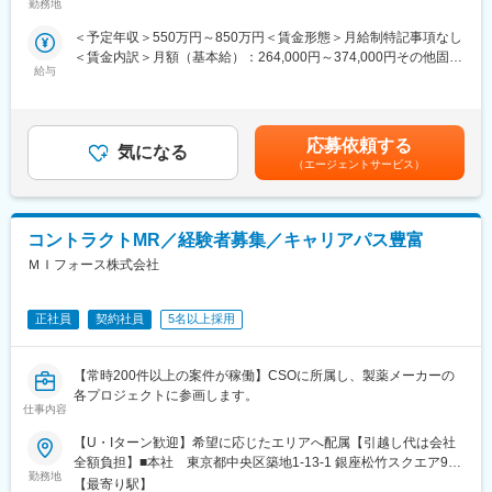
め、CSOでの転職を考えるうえで重要なポイントです。
けながら実務習得
勤務地
県山梨県新潟県 長野県静岡県のいずれか予定受動喫煙対策：屋内
シミック・イニジオのCSO事業においては外資・内資の割合、企
▽キャリア形成（MR経験者スペシャリスト・管理職や本社管理職
全面禁煙
＜予定年収＞550万円～850万円＜賃金形態＞月給制特記事項なし
業規模、製品領域などのバランスを考慮しながら、常時60以上の
へのキャリアアップ＆キャリアチェンジの可能性アリ）
＜賃金内訳＞月額（基本給）：264,000円～374,000円その他固定
プロジェクトが稼働しています。
給与
手当/月：36,000円～51,000円＜月給＞300,000円～425,000円＜
プロジェクト人数が100名を超える大規模なプロジェクトや、日
■充実した研修制度
昇給有無＞有＜残業手当＞無＜給与補足＞■上記年収には、社宅
本市場への新規参入する企業のプロジェクトなど、規模やミッシ
・入社後3ヶ月は研修に専念（基礎から習得）
(当社負担分)と日当が含まれます。■社用車貸与と共にガソリン代
ョンも多様です。
・全員未経験入社！同期とスタートできる環境
を全額支給 ■賞与年2回（昨年度実績4.2ヶ月）、報酬改定年1回■
・配属後もマネージャーや先輩MRが成長をサポート
応募依頼する
気になる
全国勤務が可能な方は、初回給与時に30万円の一時金を支給賃金
■年齢も経験も多様な人財が活躍
（エージェントサービス）
はあくまでも目安の金額であり、選考を通じて上下する可能性が
シミック・イニジオはほぼ全員が中途採用です。それぞれ異なる
■手厚い福利厚生
あります。月給(月額)は固定手当を含めた表記です。
バックグラウンドを持ち、その経験を活かして活動しています。
・外勤手当（1日1,500円）
社員の年齢分布も幅広く、20代～60代まで在籍しています。社員
・社宅制度（家賃60％会社負担）※条件あり
コントラクトMR／経験者募集／キャリアパス豊富
の経験の多様性は、変革期にある製薬業界にあって、私たちの事
・転勤時の引越し費用負担
業を支える重要な要素です。
・単身赴任手当／帰省補助
ＭＩフォース株式会社
■人財育成への積極投資
■当社の特徴
シミック・イニジオにとってサービス品質の源泉となるのは人財
正社員
契約社員
5名以上採用
研修終了後は各製薬メーカーのプロジェクトに配属される『コン
です。
クラクトMR』。配属期間は平均2～3年程。
そのため人財育成・能力開発は重要施策と位置づけ、積極的な投
新薬案件を中心にプロジェクトが豊富にあり、成長機会が広がり
【常時200件以上の案件が稼働】CSOに所属し、製薬メーカーの
資を行っています。自己成長意欲を尊重し、業務直結の研修だけ
ます。
各プロジェクトに参画します。
でなく、変化する時代に対応するビジネススキル習得も含め階層
仕事内容
ごとにプログラムを展開し、会社全体の価値を高める取り組みを
■豊富なキャリアパス
行っています。
がんや希少疾患の医薬品担当など専門性を深めるキャリアや、マ
【U・Iターン歓迎】希望に応じたエリアへ配属【引越し代は会社
ネジメント・人材育成など多様なキャリアパスが可能。実際に社
全額負担】■本社 東京都中央区築地1-13-1 銀座松竹スクエア9F■
■家族も安心な手厚い福利厚生
勤務地
内でキャリアチェンジして活躍している社員も多数います。
勤務エリア：（1）北海道：北海道（2）東北：青森・秋田・岩
【最寄り駅】