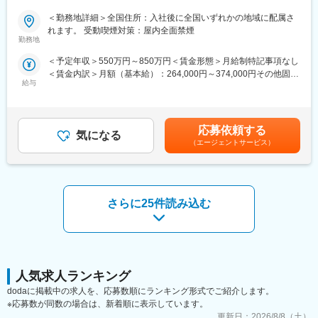
ごとにプログラムを展開し、会社全体の価値を高める取り組みを
■新薬プロジェクト95％超／常時60以上のプロジェクトが稼働
行っています。
＜勤務地詳細＞全国住所：入社後に全国いずれかの地域に配属さ
プロジェクトの数やバリエーションはキャリア形成に直結するた
れます。 受動喫煙対策：屋内全面禁煙
め、CSOでの転職を考えるうえで重要なポイントです。
■家族も安心な手厚い福利厚生
勤務地
シミック・イニジオのCSO事業においては外資・内資の割合、企
社員がワークライフバランスをとりながらパフォーマンスを発揮
＜予定年収＞550万円～850万円＜賃金形態＞月給制特記事項なし
業規模、製品領域などのバランスを考慮しながら、常時60以上の
できる制度があります。社員と社員のご家族が安心し、仕事もプ
＜賃金内訳＞月額（基本給）：264,000円～374,000円その他固定
プロジェクトが稼働しています。
ライベートも充実して活躍できるよう、福利厚生制度を整備して
給与
手当/月：36,000円～51,000円＜月給＞300,000円～425,000円＜
プロジェクト人数が100名を超える大規模なプロジェクトや、日
います。
昇給有無＞有＜残業手当＞無＜給与補足＞■上記年収には、社宅
本市場への新規参入する企業のプロジェクトなど、規模やミッシ
特に転勤を伴うことのあるMR職については、CSO業界トップク
(当社負担分)と日当が含まれます。■社用車貸与と共にガソリン代
ョンも多様です。
ラスの借り上げ社宅制度や単身赴任のサポート制度を導入し、そ
を全額支給 ■賞与年2回（昨年度実績4.2ヶ月）、報酬改定年1回■
の利用率も高水準となっています。
応募依頼する
気になる
全国勤務が可能な方は、初回給与時に30万円の一時金を支給賃金
■年齢も経験も多様な人財が活躍
（エージェントサービス）
はあくまでも目安の金額であり、選考を通じて上下する可能性が
シミック・イニジオはほぼ全員が中途採用です。それぞれ異なる
■社内認定資格制度
あります。月給(月額)は固定手当を含めた表記です。
バックグラウンドを持ち、その経験を活かして活動しています。
製薬企業での開発パイプラインの変化にともない、当社において
社員の年齢分布も幅広く、20代～60代まで在籍しています。社員
はオンコロジーをはじめスペシャリティ領域のプロジェクトが増
の経験の多様性は、変革期にある製薬業界にあって、私たちの事
加しています。またスペシャリティ領域については社員の関心も
さらに25件読み込む
業を支える重要な要素です。
高く、これに応えるべく専門性の高い人財を育成するための社内
認定資格制度を設けています。現在はオンコロジー分野で「血液
■人財育成への積極投資
がん」と「固形がん」の2つのコースが展開されています。
シミック・イニジオにとってサービス品質の源泉となるのは人財
です。
そのため人財育成・能力開発は重要施策と位置づけ、積極的な投
人気求人ランキング
資を行っています。自己成長意欲を尊重し、業務直結の研修だけ
dodaに掲載中の求人を、応募数順にランキング形式でご紹介します。
でなく、変化する時代に対応するビジネススキル習得も含め階層
※応募数が同数の場合は、新着順に表示しています。
ごとにプログラムを展開し、会社全体の価値を高める取り組みを
更新日：
2026/8/8（土）