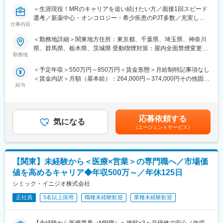
■入社後の流れ：
＜生涯現役！MRのキャリアを追い続けたい方／面接1回スピード
入社後は導入研修を受講。アサイン先企業の研修などフォロー体
選考／新薬中心・オンコロジー・希少疾患のPJT多数／充実した
制は万全で、医療機器営業に必要な製品知識や業界の知識は入社
仕事内容
顧客基盤＆直近5年の売上成長率は約150％の成長企業＞
後に習得することができます。
■職務概要：
＜勤務地詳細＞関東地方住所：東京都、千葉県、埼玉県、神奈川
配属先メーカーにおいてMR活動に従事いただきます。
■ＭＩフォースの魅力：
県、群馬県、栃木県、茨城県 受動喫煙対策：屋内全面禁煙変更の
◎PMによる安心のフォロー体制
勤務地
範囲：会社の定める事業所
■新薬プロジェクト95％超／常時60以上のプロジェクトが稼働
社員の活動を、経験と知識を豊富に持つプロジェクトマネージャ
＜予定年収＞550万円～850万円＜賃金形態＞月給制特記事項なし
プロジェクトの数やバリエーションはキャリア形成に直結するた
ーがきめ細やかにフォローしますので、いつでも自信を持って営
＜賃金内訳＞月額（基本給）：264,000円～374,000円その他固定
め、CSOでの転職を考えるうえで重要なポイントです。
業活動が行えます。
給与
手当/月：36,000円～51,000円＜月給＞300,000円～425,000円＜
シミック・イニジオのCSO事業においては外資・内資の割合、企
◎多彩なキャリアパス
昇給有無＞有＜残業手当＞無＜給与補足＞■上記年収には、社宅
業規模、製品領域などのバランスを考慮しながら、常時60以上の
多数のメーカー様との取引があるからこそ多様な経験を積むこと
(当社負担分)と日当が含まれます。■社用車貸与と共にガソリン代
プロジェクトが稼働しています。
ができ、PMとして顧客や医師とレベルの高い関係を築くことも、
を全額支給 ■賞与年2回（昨年度実績4.2ヶ月）、報酬改定年1回■
プロジェクト人数が100名を超える大規模なプロジェクトや、日
本社で事業企画や採用、社員の育成などに関わることも可能で
応募依頼する
気になる
全国勤務が可能な方は、初回給与時に30万円の一時金を支給賃金
本市場への新規参入する企業のプロジェクトなど、規模やミッシ
す。複数のプロジェクトを経験し、新たなキャリアに挑戦してい
（エージェントサービス）
はあくまでも目安の金額であり、選考を通じて上下する可能性が
ョンも多様です。
くことを期待しています。
あります。月給(月額)は固定手当を含めた表記です。
■人財育成への積極投資
■勤務地：
【関東】未経験から＜医療×営業＞の専門職へ／市場価
シミック・イニジオにとってサービス品質の源泉となるのは人財
（1）北海道：北海道
です。
（2）東北：青森・秋田・岩手・山形・宮城・福島
値を高めるキャリア◆年収500万～／年休125日
そのため人財育成・能力開発は重要施策と位置づけ、積極的な投
（3）関東：東京・神奈川・千葉・埼玉・茨城・栃木・群馬
シミック・イニジオ株式会社
資を行っています。自己成長意欲を尊重し、業務直結の研修だけ
（4）甲信越：新潟・長野・山梨
でなく、変化する時代に対応するビジネススキル習得も含め階層
正社員
5名以上採用
職種未経験歓迎
業種未経験歓迎
（5）東海：愛知・岐阜・三重・静岡
ごとにプログラムを展開し、会社全体の価値を高める取り組みを
（6）北陸：富山・石川・福井
行っています。
（7）近畿：大阪・京都・滋賀・奈良・和歌山・兵庫