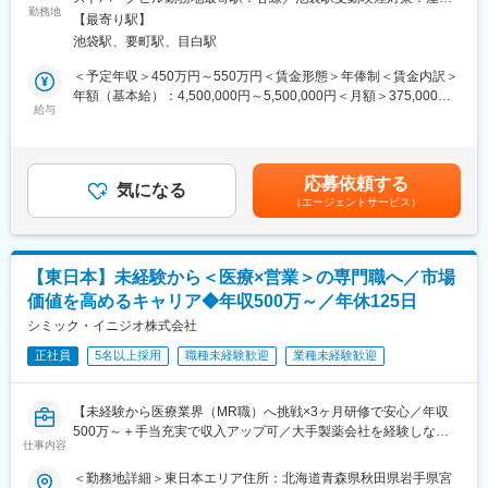
EPファーマラインは「CSO業界」の中でも医療機器業界に特化し
スーパーバイザーが日々の活動をフォローします。定期的な連絡
勤務地
全面禁煙＜勤務地詳細2＞関東エリア住所：東京都等、関東エリア
【最寄り駅】
た事業を展開している、国内でも数少ない大手企業です！CSO事
や面談のほか、必要に応じて素早くバックアップに入るなど、MR
への配属予定となります。 受動喫煙対策：屋内全面禁煙変更の範
池袋駅、要町駅、目白駅
業とは、クライアントである国内の医療機器メーカーの営業機能
として結果を出せるように万全のサポート体制を整えています。
囲：会社の定める事業所
を一部EPファーマラインにて代行するサービスのことで、今回の
(3)豊富なプロジェクト数、50社を超える多数の取引メーカー：同
＜予定年収＞450万円～550万円＜賃金形態＞年俸制＜賃金内訳＞
募集ではEPファーマラインの正社員として入社いただき、提携し
業他社と比較しても、多くのプロジェクト数があり、様々なご経
年額（基本給）：4,500,000円～5,500,000円＜月額＞375,000円
ている医療機器メーカーの元で営業活動を行っていただきます。
験を活かしていただくことが可能です。20代～60代までの幅広い
給与
～458,333円（12分割）＜昇給有無＞有＜残業手当＞有賃金はあ
年代のMRの方が活躍されています。
くまでも目安の金額であり、選考を通じて上下する可能性があり
【業務内容】
■中途入社社員の年収例
ます。月給(月額)は固定手当を含めた表記です。
病院の医師や看護師、臨床工学技士などの医療従事者対し、情報
・入社3年目（MR経験者）28歳：642万（月給＋日当＋住宅手
応募依頼する
提供と提案営業を担当頂きます！基本的には既存顧客向けのルー
当）
気になる
（エージェントサービス）
ト営業がメイン(一部新規あり)で、直行直帰の勤務が多く、自身で
・入社5年目（MR経験者）33歳：712万（月給＋日当＋住宅手
スケジュール管理が可能なため、メリハリがある働き方ができま
当）
す。
多くの方が未経験からキャリアチェンジをされておりますが、医
変更の範囲：会社の定める業務
【東日本】未経験から＜医療×営業＞の専門職へ／市場
療機器の使用方法の提案から、治療現場でのサポートまで、一貫
価値を高めるキャリア◆年収500万～／年休125日
して医療現場に携わることができ、非常に社会貢献性を感じられ
るお仕事です！
シミック・イニジオ株式会社
正社員
5名以上採用
職種未経験歓迎
業種未経験歓迎
【EPファーマラインでキャリアを築くメリット】
■優良案件多数／メーカー転籍を支援
他社では見かけないような大手メーカーの案件や最先端製品の案
【未経験から医療業界（MR職）へ挑戦×3ヶ月研修で安心／年収
件を保有しています。また原則、将来的にクライアント先への転
500万～＋手当充実で収入アップ可／大手製薬会社を経験しなが
籍も視野に入れた内容で案件を受注しています。(＝将来的に医療
仕事内容
ら成長／異業種出身者が活躍】
機器メーカーの正規社員としての勤務が可能)
＜勤務地詳細＞東日本エリア住所：北海道青森県秋田県岩手県宮
これを可能にしている背景としては、比較的少数規模を保って運