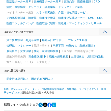
医薬品メーカー業界
医療機器メーカー業界
医薬品卸
医療機器卸
CRO
病院・大学病院・クリニック
調剤薬局・ドラッグストア業界
バイオベンチャー業界
大学・研究施設
介護・福祉関連サービス
その他医療関連
診断薬・臨床検査機器・臨床検査試薬メーカー
SMO
CMO
医療コンサルティング
医療広告代理店・出版社・マーケティング・リサーチ
ほかのこだわり条件で探す
第二新卒歓迎
外資系企業
年間休日120日以上
フレックス勤務
管理職・マネジャー
英語を活かす
学歴不問
転勤なし（勤務地限定）
服装自由
女性活躍
社宅・家賃補助制度
上場企業
中国語を活かす
残業20時間未満
完全週休2日制
職種未経験歓迎
土日祝休み
原則定時退社
海外出張あり
U・Iターン支援あり
ほかの固定給で探す
固定給25万円以上
固定給35万円以上
転職・求人doda（デューダ）トップ
関東
群馬県
医薬品・医療機器・ライフサイエンス・医療
系サービス
CSO
退職金制度の転職・求人情報
転職サイト dodaをシェア