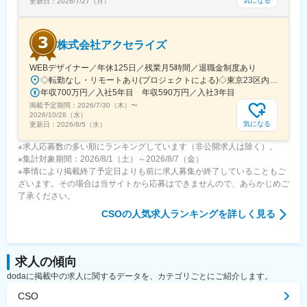
気になる
更新日：
2026/7/27（月）
株式会社アクセライズ
WEBデザイナー／年休125日／残業月5時間／退職金制度あり
◇転勤なし・リモートあり(プロジェクトによる)◇東京23区内を中心としたプロジェクト先▽勤務エリア・東京都内を中心とした一都三県・東京23区内のプロジェクトが中心・プロジェクトによりリモートワークあり・千葉、埼玉、神奈川にも案件あり。強制はなし。■東京本社／東京都千代田区神田小川町1-5-1 神田御幸ビル8F
年収700万円／入社5年目 年収590万円／入社3年目
掲載予定期間：
2026/7/30（木）
〜
2026/10/28（水）
気になる
更新日：
2026/8/5（水）
※求人応募数の多い順にランキングしています（非公開求人は除く）。
※集計対象期間：2026/8/1（土）～2026/8/7（金）
※事情により掲載終了予定日よりも前に求人募集が終了していることもご
ざいます。その場合は当サイトから応募はできませんので、あらかじめご
了承ください。
CSO
の人気求人ランキングを詳しく見る
求人の傾向
dodaに掲載中の求人に関するデータを、カテゴリごとにご紹介します。
CSO