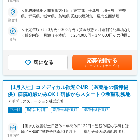
仕事内容
企業＞
（ご自身に合わないと感じられた場合、オファーを断ることも勿
論可能です。）
＜勤務地詳細＞関東地方住所：東京都、千葉県、埼玉県、神奈川
■職務概要
・転勤は東北・関東などエリア単位内で限定することができ、一
県、群馬県、栃木県、茨城県 受動喫煙対策：屋内全面禁煙
配属先メーカーにおいてMR活動に従事いただきます。
方的に配属エリアを決定されることもありません。
勤務地
※CSOとは…
＜予定年収＞550万円～800万円＜賃金形態＞月給制特記事項なし
＜コンクラクトMRという働き方＞
医療機器・製薬メーカーのセールス領域を支援する業種です。自
＜賃金内訳＞月額（基本給）：264,000円～374,000円その他固定
各製薬企業のプロジェクトの一員として、配属される営業所を拠
社の社員を取引先企業に派遣し、派遣先の営業として活躍いただ
給与
手当/月：36,000円～51,000円＜月給＞300,000円～425,000円＜
点にMR活動に従事します。MRとしての活動は、製薬企業所属の
くことでメーカーを支援しています。
昇給有無＞有＜残業手当＞無＜給与補足＞■上記年収には、社宅
MRと違いはありません。
（同社の正社員として、派遣先で就業するイメージです）
(当社負担分)と日当が含まれます。■社用車貸与と共にガソリン代
また、コンクラクトMRは、各企業が持っている開発パイプライン
を全額支給 ■賞与年2回（昨年度実績4.2ヶ月）、報酬改定年1回賃
に左右されることは、ほぼありません。様々なプロジェクトを経
■研修体制
応募依頼する
気になる
金はあくまでも目安の金額であり、選考を通じて上下する可能性
験することで、幅広い製品の取り扱い経験や知識を積み、MRとし
プロジェクトごとに異なりますが、同社または配属先のメーカー
（エージェントサービス）
があります。月給(月額)は固定手当を含めた表記です。
てのスキルアップが叶う環境です。
にて研修が十分にございます。
プロジェクト配属後もマネージャーが丁寧に支援します。日々の
■シミック・イニジオの強み
仕事の悩みやキャリア相談だけでなく、業務に不安がある際など
【1月入社】コメディカル歓迎◇MR（医薬品の情報提
（1）豊富なプロジェクト数
もしっかりとケアします。業界でも特に支援が手厚いと評判で
当社は、国内CRO事業のパイオニアであり、リーディングカンパ
す。
供）病院経験のみOK！研修からスタート◇希望勤務地
ニーであるシミックグループと、欧米を中心に多様なCSOサービ
アポプラスステーション株式会社
スをグローバルに展開する、Inizio Engageを親会社に持つジョイ
◇LINEの企業アカウントから、沿革・事業内容・先輩社員インタ
ントベンチャーです。
正社員
5名以上採用
職種未経験歓迎
業種未経験歓迎
ビュー等が閲覧可能です◇
そのため、取引先企業数は60社以上、95％以上が新薬メーカーの
https://liff.line.me/1655046877-Gm8rqdqY/landing?
プロジェクトになります。プロジェクト人数が100名を超える大
follow=%40124wcdmz&lp=SS7pcT&liff_id=1655046877-
【働き方改善◎土日祝休＊年間休日122日＊連続休暇の取得も奨
規模なものから、日本市場に新規参入する企業のプロジェクトな
Gm8rqdqY
励／MR認定試験合格率90％以上！丁寧な研修＆現場配属後も伴
ど、規模やミッションも様々です。
仕事内容
走サポートあり】
変更の範囲：会社の定める業務