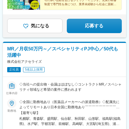
らの厚い信頼を受けるシミック・イニジオ。充実の研修
制度で専門性を身につけ、業界未経験から社会に貢献す
るスペシャリストを目指してみませんか。
気になる
応募する
MR／月収50万円～／スペシャリティPJ中心／50代も
活躍中
株式会社アクセライズ
正社員
5名以上採用
◇当社への提出物・会議はほぼなし◇コントラクトMR／スペシャ
リティ領域など希望の案件に携われます
仕事内容
◇全国に勤務地あり（医薬品メーカーへの派遣勤務）◇配属先に
よってリモートあり日本全国に勤務地あり￣￣￣￣￣￣￣￣￣￣
勤務地
北海道から沖縄県まで…日本全国に勤務地があります。配属先に
【最寄り駅】
ついては希望を最大限に考慮して決定！U・Iターン就職も大歓迎
札幌駅、青森駅、盛岡駅、仙台駅、秋田駅、山形駅、福島駅(福島
です。
県)、水戸駅、宇都宮駅、前橋駅、高崎駅、大宮駅(埼玉県)、浦和