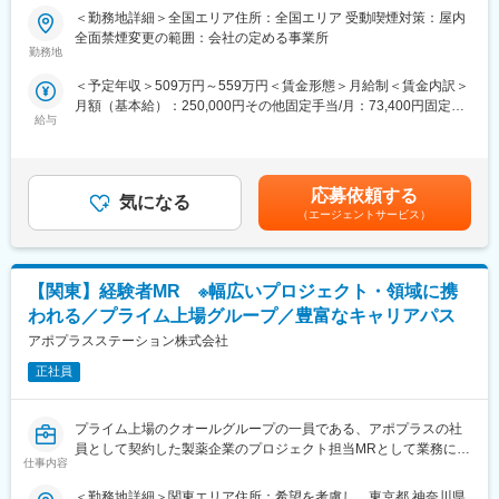
（2）様々なバックグラウンドを持った社員が活躍
＜勤務地詳細＞全国エリア住所：全国エリア 受動喫煙対策：屋内
★医療従事者の経験が活かせる！次の新しいキャリアを築く！
当社は、業界2位のMR数（750名）を有しており、ほぼ全員が中
全面禁煙変更の範囲：会社の定める事業所
＜2人に1人は未経験入社、75%は異業種からの転職者です＞
途入社です。20～60代まで、幅広い世代の社員が活躍していま
勤務地
す。
＜予定年収＞509万円～559万円＜賃金形態＞月給制＜賃金内訳＞
＜医療従事者の方におススメの理由＞
月額（基本給）：250,000円その他固定手当/月：73,400円固定残
・身につけた医療知識や、臨床経験が活かせます！
（3）業界トップクラスの手厚い福利厚生
給与
業手当/月：101,200円（固定残業時間40時間0分/月）超過した時
・今までは、目の前の患者様を助ける仕事でしたが、これから
転勤を伴うことのあるMRだからこそ、社員とそのご家族が安心し
間外労働の残業手当は追加支給＜月給＞424,600円（一律手当を
は、自分の提案で多くの患者様を救うことができます！
て、仕事とプライベートを充実できるようなサポート体制を整え
含む）＜昇給有無＞有＜残業手当＞有＜給与補足＞※能力・前給な
・営業や企業勤務が初めての方も安心◎最初の3か月は研修のみ。
ています。
どを考慮し、規定により決定します。※年収の他に別途日当（月額
現場配属後も、担当サポーターが伴走します。1人にしません！
・1日あたり1,500円の外勤手当を支給
応募依頼する
気になる
3～4万円）・諸手当有昇給：年1回★頑張りに応じて年収UP★赴
・東証プライム上場Gの安定基盤×内資系企業◎安定して働ける環
・家賃の60％を会社負担する借上社宅制度（持家からの通勤者等
（エージェントサービス）
任先の評価次第で大幅に年収をUPできます。（年2回業績給改
境です！
一部を除く）
定）賃金はあくまでも目安の金額であり、選考を通じて上下する
・転勤が必要な場合、転居費用は会社負担（単身赴任手当や帰省
可能性があります。月給(月額)は固定手当を含めた表記です。
■職務内容：
旅費補助あり）
【関東】経験者MR ※幅広いプロジェクト・領域に携
MR（医薬情報担当者）として、医師や医薬品卸へ訪問、医薬品に
関する情報提供を行います。
（4）豊富なキャリアパス
われる／プライム上場グループ／豊富なキャリアパス
在籍期間や雇用形態に問わず、業績評価と上長からの推薦があれ
アポプラスステーション株式会社
＜MRとは＞
ば、管理職登用試験にチャレンジすることができます。
医薬品販売に際し、医師への医薬品の効果、効能、副作用を情報
正社員
また、MRトレーナーや事業開発、人事・採用など、MR経験を活
提供がミッションです。
かしたネクストキャリアも用意しています（キャリア申告制度導
医薬品は「どの成分に、どのような効果があって、誰に使うと良
入済み）。
プライム上場のクオールグループの一員である、アポプラスの社
いのか」などの情報が付加されて、初めて効果的に使うことがで
シミックグループ内の社内公募制度を使って、治験支援などに携
員として契約した製薬企業のプロジェクト担当MRとして業務に従
きます。医師への適切な医薬品情報の提供を通じて、患者さんの
わることも可能です。
仕事内容
事していただきます。内資・外資の新薬メーカー、ジェネリック
治療、地域医療課題に貢献することができます。
メーカーなどプロジェクトは多岐に渡りますので、今までの経験
＜勤務地詳細＞関東エリア住所：希望を考慮し、東京都 神奈川県