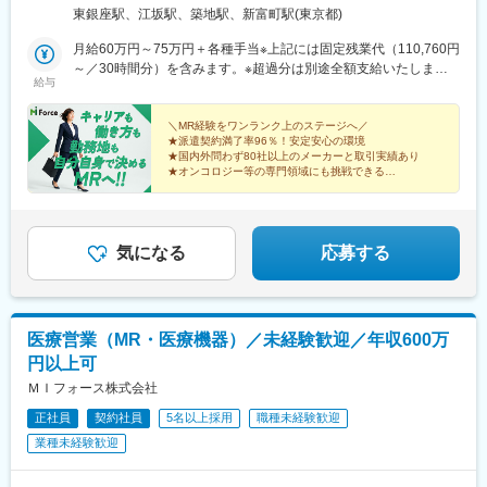
社員がワークライフバランスをとりながらパフォーマンスを発揮
手・山形・宮城・福島（3）関東：東京・神奈川・千葉・埼玉・茨
東銀座駅、江坂駅、築地駅、新富町駅(東京都)
できる制度があります。社員と社員のご家族が安心し、仕事もプ
変更の範囲：会社の定める業務
城・栃木・群馬（4）甲信越：新潟・長野・山梨（5）東海：愛
ライベートも充実して活躍できるよう、福利厚生制度を整備して
知・岐阜・三重・静岡（6）北陸：富山・石川・福井（7）近畿：
月給60万円～75万円＋各種手当※上記には固定残業代（110,760円
います。
大阪・京都・滋賀・奈良・和歌山・兵庫（8）中国：岡山・広島・
～／30時間分）を含みます。※超過分は別途全額支給いたしま
特に転勤を伴うことのあるMR職については、CSO業界トップク
給与
山口・島根・鳥取（9）四国：香川・徳島・高知・愛媛（10）九
す。＼社員の年収例／ 800万円／36歳（入社3年） 860万円／42
ラスの借り上げ社宅制度や単身赴任のサポート制度を導入し、そ
州：福岡・大分・宮崎・鹿児島・熊本・佐賀・長崎・沖縄※勤務地
歳（入社4年） 920万円／45歳（入社6年） ※諸手当含む
の利用率も高水準となっています。
限定～全国転勤（規定あり）の選択可能※配属エリアは希望に応じ
＼MR経験をワンランク上のステージへ／
★派遣契約満了率96％！安定安心の環境
ます。希望範囲外への転勤はありません。※変更の範囲：会社の定
★国内外問わず80社以上のメーカーと取引実績あり
■社内認定資格制度
める事業所（リモートワーク含む）
★オンコロジー等の専門領域にも挑戦できる
製薬企業での開発パイプラインの変化にともない、当社において
★直行直帰・リモートも選択可能
はオンコロジーをはじめスペシャリティ領域のプロジェクトが増
★本社勤務や採用・育成など多彩なキャリアパス
加しています。またスペシャリティ領域については社員の関心も
高く、これに応えるべく専門性の高い人財を育成するための社内
気になる
応募する
認定資格制度を設けています。現在はオンコロジー分野で「血液
がん」と「固形がん」の2つのコースが展開されています。
医療営業（MR・医療機器）／未経験歓迎／年収600万
円以上可
ＭＩフォース株式会社
正社員
契約社員
5名以上採用
職種未経験歓迎
業種未経験歓迎