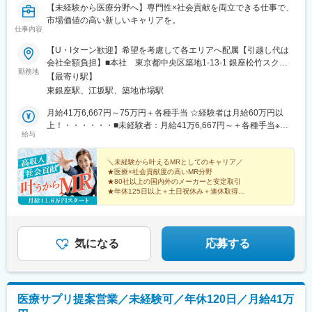
【未経験から医療分野へ】専門性×社会貢献を両立できる仕事で、
市場価値の高い新しいキャリアを。
仕事内容
【U・Iターン歓迎】希望を考慮して各エリアへ配属【引越し代は
会社全額負担】■本社 東京都中央区築地1-13-1 銀座松竹スクエ
勤務地
ア9F■勤務エリア：（1）北海道：北海道（2）東北：青森・秋
【最寄り駅】
田・岩手・山形・宮城・福島（3）関東：東京・神奈川・千葉・埼
東銀座駅、江坂駅、築地市場駅
玉・茨城・栃木・群馬（4）甲信越：新潟・長野・山梨（5）東
海：愛知・岐阜・三重・静岡（6）北陸：富山・石川・福井（7）
月給41万6,667円～75万円＋各種手当 ☆経験者は月給60万円以
近畿：大阪・京都・滋賀・奈良・和歌山・兵庫（8）中国：岡山・
上！・・・・・・■未経験者：月給41万6,667円～＋各種手当※上
給与
広島・山口・島根・鳥取（9）四国：香川・徳島・高知・愛媛
記には固定残業代（7万9,114円～／30時間分）を含みます。※超
（10）九州：福岡・大分・宮崎・鹿児島・熊本・佐賀・長崎・沖
過分は別途全額支給いたします。◎手当を含めれば初年度から年
縄※勤務地限定～全国転勤（規定あり）の選択可能※配属エリアは
収600万円以上も可能！・・・・・・■経験者：月給60万円～75万
＼未経験から叶えるMRとしてのキャリア／
★医療×社会貢献度の高いMR分野
希望を考慮して決定いたします。希望範囲外への転勤はありませ
円＋各種手当※上記には固定残業代（11万760円～／30時間分）を
★80社以上の国内外のメーカーと安定取引
ん。※変更の範囲：会社の定める事業所（リモートワーク含む）
含みます。※超過分は別途全額支給いたします。＜年収例＞◎初年
★年休125日以上＋土日祝休み＋連休取得OK
度年収は700万円以上！◎最大年収900万円以上も目指せる
★eラーニング・資格取得支援など研修充実
★初年度年収600万以上も可
♪・・・・・・＼社員の年収例／ 800万円／36歳（入社3年） 860
万円／42歳（入社4年） 920万円／45歳（入社6年） ※諸手当含む
気になる
応募する
医療サプリ提案営業／未経験可／年休120日／月給41万