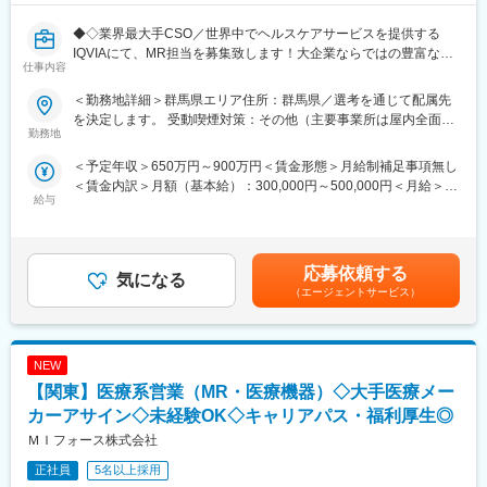
◆◇業界最大手CSO／世界中でヘルスケアサービスを提供する
IQVIAにて、MR担当を募集致します！大企業ならではの豊富なキ
仕事内容
ャリアパスがございます◆◇
＜勤務地詳細＞群馬県エリア住所：群馬県／選考を通じて配属先
【具体的な業務詳細】
を決定します。 受動喫煙対策：その他（主要事業所は屋内全面禁
国内トップクラスのプロジェクト受託実績を誇る当社の一員とし
勤務地
煙）変更の範囲：会社の定める事業所
て、医薬品PJなどを中心にクライアントビジネス拡大に貢献して
＜予定年収＞650万円～900万円＜賃金形態＞月給制補足事項無し
いただきます。
＜賃金内訳＞月額（基本給）：300,000円～500,000円＜月給＞
・担当エリアの訪問医療施設のターゲティング、担当医療施設へ
給与
300,000円～500,000円＜昇給有無＞有＜残業手当＞無＜給与補足
の訪問計画作成、担当医療施設への訪問、医療従事者とのリレー
＞【残業手当について】管理監督者の承認の上、研究会、顧客と
ション構築
の会議等が発生する場合、別途残業手当支給する。【補足】プロ
・卸への訪問、同行、卸 MSとのリレーション構築
ジェクト稼働手当(35,000円)、外勤日当（1日1,500円／外勤3.5時
・医療従事者向けの説明会の企画・実施、医師同士のコミュニケ
応募依頼する
気になる
間以上）■変動賞与制（6月・12月・3月）※平均実績6ヶ月分■イン
ーション推進のための研究会・勉強会の立ち上げ、講演会の企
（エージェントサービス）
センティブ：3月（対象者）賃金はあくまでも目安の金額であり、
画・運営 等
選考を通じて上下する可能性があります。月給(月額)は固定手当を
※勤務地については、選考内で希望を伺ったうえで決定します。
含めた表記です。
NEW
＼IQVIAでMRとして働く魅力／
（１）充実の待遇：同業他社の中でも平均給与の高さや非課税の
【関東】医療系営業（MR・医療機器）◇大手医療メー
日当の支給の他、退職金や団体保険制度、単身赴任手当や月1回の
カーアサイン◇未経験OK◇キャリアパス・福利厚生◎
帰省交通費の支給など福利厚生が充実しており、長期就業される
ＭＩフォース株式会社
社員が多いのも特徴です。
（２）豊富なキャリアップの機会があります： MRとして専門性
正社員
5名以上採用
を磨き、管理職を目指していただく方も多くございますし、社内