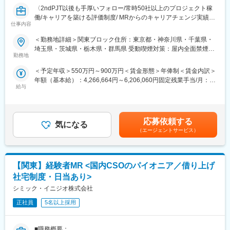
・導入教育終了後は、Web講義、e-Learning、集合研修を組み合
また、医薬品という景気に左右されにくい分野で専門知識が身に
〈2ndPJT以後も手厚いフォロー/常時50社以上のプロジェクト稼
わせて行う、MR認定試験に100％を担保する対策講座がありま
つくため、将来にわたって活かせる市場価値の高いキャリアを築
働/キャリアを築ける評価制度/ MRからのキャリアチェンジ実績有
す。
くことが可能です。
仕事内容
り〉
・現場配属後も月1回以上の面談を設けており、成果を出すための
クライアントである製薬会社のプロジェクトに所属し、MRとして
フォロー体制を整えております。
変更の範囲：会社の定める業務
＜勤務地詳細＞関東ブロック住所：東京都・神奈川県・千葉県・
活躍していただきます。病院やクリニックの医師や医療関係者に
★入社同期がいるため、一緒に頑張れる環境です！専門性の高い
埼玉県・茨城県・栃木県・群馬県 受動喫煙対策：屋内全面禁煙変
医薬品の適正使用情報や効能・効果・副作用等の情報提供を行い
勤務地
営業職が目指せます。
更の範囲：会社の定める事業所（リモートワーク含む）
ます。
＜予定年収＞550万円～900万円＜賃金形態＞年俸制＜賃金内訳＞
【同社の特徴】
■魅力ポイント：
年額（基本給）：4,266,664円～6,206,060円固定残業手当/月：
■必ず新薬メーカーのプロジェクトにアサインします
＜安定性＞
給与
102,778円～149,495円（固定残業時間30時間0分/月）超過した時
当社は必ず新薬のプロジェクトにアサイン致します。領域、勤務
・誰にとっても必要不可欠な医療業界は、景気の影響に左右され
間外労働の残業手当は追加支給＜月額＞458,333円～666,666円
地に関してはお気軽にご相談ください。外資、内資問わず多くの
にくく、安定した売上を誇っています。
（12分割）（一律手当を含む）＜昇給有無＞有＜残業手当＞有＜
魅力的なプロジェクトを案件としていただいております。
・当社は、東証プライム上場以来、10期連続で増収中のクオール
給与補足＞■別途、外勤手当など手当支給※経験・能力などを考慮
オンコロジーを含め、希少疾患領域も多数ございますので、スペ
応募依頼する
グループに属しており、主力事業を担っています。
気になる
の上、話し合いで決定賃金はあくまでも目安の金額であり、選考
シャリスト、ゼネラリストどちらも目指すことが可能です。
（エージェントサービス）
を通じて上下する可能性があります。月給(月額)は固定手当を含め
■少数精鋭ならではの魅力～待機リスクが低いため、安心して就業
＜社会貢献度の高さ＞
た表記です。
できる環境です～
自身の売上・営業活動が患者さんのQOLの向上や病気から救うこ
適切なフォローを実施するために約300人のMR数を保って運営し
とに繋がるため、やりがいをもって営業できます。
【関東】経験者MR <国内CSOのパイオニア／借り上げ
ており、プロジェクト終了の数か月前から面談を実施しているた
め、隙間なくアサインすることができますのでMRの成長機会を奪
社宅制度・日当あり>
＜頑張りは適切に評価＞
うことは決してございません。適切なフォローが顧客である製薬
成果に応じた評価制度が整っており、頑張り次第で大幅な年収UP
シミック・イニジオ株式会社
企業からの満足にもつながり、業界内でも評価されています。
も目指せます。
■親身なフォロー体制とキャリアを築ける評価制度
正社員
5名以上採用
CSOは本部のバックアップ体制が何より重要です。1人のプロジ
■福利厚生（転勤を伴う場合）：
ェクトマネージャーが管理するMRは約20名程度であり、相談事
＜社宅制度（法人契約）＞
■職務概要：