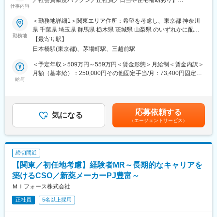
／社会貢献度バツグン／正社員／日当や住宅補助あり】
▽約3ヶ月の研修（医療知識・業務理解）
仕事内容
▽現場配属（4ヶ月目～）※マネージャーなど周囲のサポートを受
★本ポジションは、未経験から医療業界で活躍できます！
けながら実務習得
＜勤務地詳細1＞関東エリア住所：希望を考慮し、東京都 神奈川
・医療を通じて社会に貢献したい
▽キャリア形成（MR経験者スペシャリスト・管理職や本社管理職
県 千葉県 埼玉県 群馬県 栃木県 茨城県 山梨県 のいずれかに配属
・仕事を通じて学びを深め自己の成長を実感したい
へのキャリアアップ＆キャリアチェンジの可能性アリ）
勤務地
致します。受動喫煙対策：屋内全面禁煙＜勤務地詳細2＞本社住
【最寄り駅】
・専門職として知識、技能を身に付けたい
所：東京都中央区日本橋2-14-1 フロントプレイス日本橋勤務地最
日本橋駅(東京都)、茅場町駅、三越前駅
・内資系の安定企業で働きたい
■充実した研修制度
寄駅：各線／日本橋駅受動喫煙対策：敷地内喫煙可能場所あり変
という方にはおススメです！
・入社後3ヶ月は研修に専念（基礎から習得）
更の範囲：会社の定める事業所
＜予定年収＞509万円～559万円＜賃金形態＞月給制＜賃金内訳＞
＜2人に1人は未経験入社、75%は異業種からの転職者です＞
・全員未経験入社！同期とスタートできる環境
月額（基本給）：250,000円その他固定手当/月：73,400円固定残
・配属後もマネージャーや先輩MRが成長をサポート
給与
業手当/月：101,200円（固定残業時間40時間0分/月）超過した時
■職務内容：
間外労働の残業手当は追加支給＜月給＞424,600円（一律手当を
MR（医薬情報担当者）として、ドクターや医薬品卸へ訪問、医薬
■手厚い福利厚生
含む）＜昇給有無＞有＜残業手当＞有＜給与補足＞※能力・前給な
品に関する情報提供を行います。
・外勤手当（1日1,500円）
どを考慮し、規定により決定します。※年収の他に別途日当（月額
応募依頼する
・社宅制度（家賃60％会社負担）※条件あり
気になる
3～4万円）・諸手当有昇給：年1回★頑張りに応じて年収UP★赴
（エージェントサービス）
＜MRとは＞
・転勤時の引越し費用負担
任先の評価次第で大幅に年収をUPできます。（年2回業績給改
医薬品販売に際し、医師への医薬品の効果、効能、副作用を情報
・単身赴任手当／帰省補助
定）賃金はあくまでも目安の金額であり、選考を通じて上下する
提供がミッションです。
可能性があります。月給(月額)は固定手当を含めた表記です。
医薬品は「どの成分に、どのような効果があって、誰に使うと良
■当社の特徴
締切間近
いのか」などの情報が付加されて、初めて効果的に使うことがで
研修終了後は各製薬メーカーのプロジェクトに配属される『コン
【関東／初任地考慮】経験者MR～長期的なキャリアを
きます。医師への適切な医薬品情報の提供を通じて、患者さんの
クラクトMR』。配属期間は平均2～3年程。新薬を中心にプロジ
治療、地域医療課題に貢献することができます。
築けるCSO／新薬メーカーPJ豊富～
ェクトが豊富にあり、成長機会が広がります。
ＭＩフォース株式会社
■安心の研修体制：
■豊富なキャリアパス
正社員
5名以上採用
・入社から3か月間：座学研修（導入教育）のみ
がんや希少疾患の医薬品担当など専門性を深めるキャリアや、マ
└医薬品や医療業界、営業方法についての知識を身につけます。
ネジメント・人材育成など多様なキャリアパスが可能。