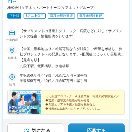
円～
株式会社ケアネットパートナーズ(ケアネットグループ)
正社員
5名以上採用
職種未経験歓迎
業種未経験歓迎
【サプリメントの営業】クリニック・病院などに対してサプリメ
ントの提案・情報提供を行います
仕事内容
【全国に勤務地あり／転居可能な方が対象】ご希望を考慮し、弊
社プロジェクトへの配属となります。※配属後はじっくり長期就業
勤務地
（目安3～4年）。頻繁に転居することはありません。※ご本人が
【最寄り駅】
「働ける」と挙げたエリア内でのみ調整するため、希望外への異
九段下駅、飯田橋駅、水道橋駅
動はありません。★転居にかかる費用は会社負担（規定あり）！
引っ越しの不安を感じている方もご安心ください。転居にまつわ
年収850万円／49歳／月給71万円＋諸手当
る費用は規定内で全額会社負担です。（例）・引っ越し費用・物
年収800万円／40代／月給67万円＋諸手当
給与
件の内見にかかる交通費・契約手続きにかかる交通費新しい土地
でのスタートを、会社がしっかりバックアップします！※受動喫煙
対策：屋内全面禁煙
＼＼新規プロジェクト＆医療業界・職種未経験歓迎／／
◆営業・接客業の経験が活かせる
◆希望エリアを考慮／頻繁な転居なし
◆将来的にはMRへのキャリアパスも！
◆年間休日120日・土日休み・月給41万円～
＜医療機関等へサプリメントを提案する法人営業＞
気になる
応募する