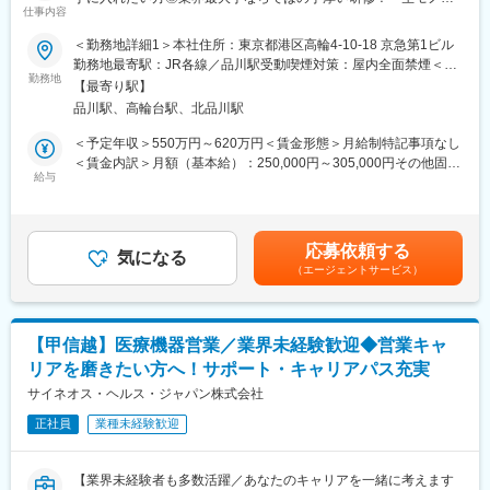
でなく、変化する時代に対応するビジネススキル習得も含め階層
仕事内容
スキルを磨く／マーケ・コンサル・管理部門など将来のキャリア
ごとにプログラムを展開し、会社全体の価値を高める取り組みを
パス豊富】
行っています。
＜勤務地詳細1＞本社住所：東京都港区高輪4-10-18 京急第1ビル
勤務地最寄駅：JR各線／品川駅受動喫煙対策：屋内全面禁煙＜勤
＼そもそも「MR」とは？／
■家族も安心な手厚い福利厚生
勤務地
務地詳細2＞関東エリア住所：関東(東京都、神奈川県、千葉県、
【最寄り駅】
「医薬情報提供者」と呼ばれる専門資格を取得して活動する営業
社員がワークライフバランスをとりながらパフォーマンスを発揮
埼玉県、群馬県、茨城県)/選考を通じて決定します。 受動喫煙対
品川駅、高輪台駅、北品川駅
職です。IQVIAのお客様である国内医薬品メーカーにて、医薬品の
できる制度があります。社員と社員のご家族が安心し、仕事もプ
策：その他（主要勤務地は屋内全面禁煙だが、就業先の規則に準
営業活動を行っていただきます。
ライベートも充実して活躍できるよう、福利厚生制度を整備して
ずる）変更の範囲：会社の定める事業所
＜予定年収＞550万円～620万円＜賃金形態＞月給制特記事項なし
人々の命を守る商材に携わるため、社会貢献性と安定性を兼ね備
います。
＜賃金内訳＞月額（基本給）：250,000円～305,000円その他固定
えたお仕事です。
特に転勤を伴うことのあるMR職については、CSO業界トップク
給与
手当/月：35,000円＜月給＞285,000円～340,000円＜昇給有無＞
ラスの借り上げ社宅制度や単身赴任のサポート制度を導入し、そ
有＜残業手当＞無＜給与補足＞【残業手当について】管理監督者
■入社後の流れ
の利用率も高水準となっています。
の承認の上、研究会、顧客との会議等が発生する場合、別途残業
まずはご入社から2か月間MR導入研修を受講し、MR資格を取得
手当支給する。【補足】プロジェクト稼働手当(35,000円)、外勤
応募依頼する
していただきます。
■社内認定資格制度
気になる
日当（1日1,500円／外勤3.5時間以上）■変動賞与制（6月・12
（エージェントサービス）
資格取得と聞くとハードルが高く思われる方もいるかもしれませ
製薬企業での開発パイプラインの変化にともない、当社において
月・3月）※平均実績6ヶ月分■インセンティブ：3月（対象者）賃
んが、当社の取得率は業界平均より20%ほど高い95%程度を維持
はオンコロジーをはじめスペシャリティ領域のプロジェクトが増
金はあくまでも目安の金額であり、選考を通じて上下する可能性
しています。
加しています。またスペシャリティ領域については社員の関心も
があります。月給(月額)は固定手当を含めた表記です。
文理問わず一から学べる環境を整えているため、専門知識は入社
高く、これに応えるべく専門性の高い人財を育成するための社内
【甲信越】医療機器営業／業界未経験歓迎◆営業キャ
後に身に付ける意欲があれば問題ございません。
認定資格制度を設けています。現在はオンコロジー分野で「血液
リアを磨きたい方へ！サポート・キャリアパス充実
社員の活躍事例についての詳細は、是非こちらのURLも併せてご
がん」と「固形がん」の2つのコースが展開されています。
覧ください。
サイネオス・ヘルス・ジャパン株式会社
https://healthcarecareerpark.iqvia.com/
正社員
業種未経験歓迎
■具体的な業務
すでに取引のある病院の医師や薬剤師に向け、医薬品の効果や副
【業界未経験者も多数活躍／あなたのキャリアを一緒に考えます