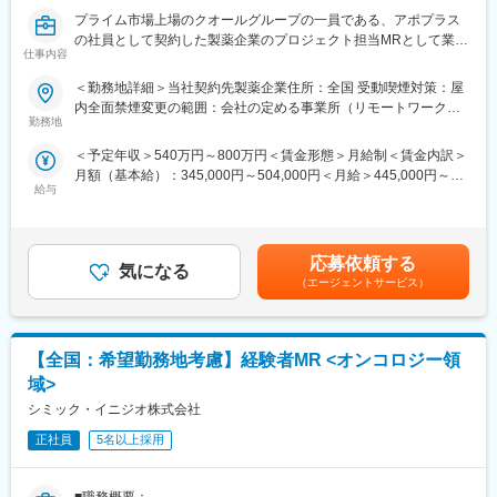
らこそマネージャーの目が行き届く環境を整えることができ、顧
プライム市場上場のクオールグループの一員である、アポプラス
客からの信頼が厚いためです。
の社員として契約した製薬企業のプロジェクト担当MRとして業務
仕事内容
に従事していただきます。内資・外資の新薬メーカー、ジェネリ
■入社後も強力なバックアップが受けられます！
ックメーカーなどプロジェクトは多岐に渡りますので、今までの
CSOは本部のバックアップ体制が何より重要です。1人のプロジ
＜勤務地詳細＞当社契約先製薬企業住所：全国 受動喫煙対策：屋
経験を活かせる環境が整っています。
ェクトマネージャーが管理する営業は約20名程度であり、相談事
内全面禁煙変更の範囲：会社の定める事業所（リモートワーク含
■営業スタイル：担当エリアの医療機関（開業医、病院）を訪問し
勤務地
があればいつでも連絡できる距離感です。1～2カ月に一度の面談
む）
て、医師、薬剤師に課題解決するための医薬品情報を提供、副作
も実施しており、日々の業務だけでなく中長期的な視点での相談
＜予定年収＞540万円～800万円＜賃金形態＞月給制＜賃金内訳＞
用情報を収集を行っていただきます。
も可能です。また、クライアント・社内評価に基いた明確な評価
月額（基本給）：345,000円～504,000円＜月給＞445,000円～
・新薬のプロモーション
制度により、キャリアや年収アップに向けた目標を定めやすい環
給与
654,000円（一律手当を含む）＜昇給有無＞有＜残業手当＞有＜
・長期収載品の市場拡大
境です。
給与補足＞※別途営業日当有（年間約40万円／1日2000円／4時間
・ジェネリック医薬品のプロモーション
以上外勤の場合）※能力・前給などを考慮し、規定により決定しま
※1プロジェクトを約2年程度担当します。
■基本的に稼働率は100%：常時、待機期間が発生することが無い
す。※その他の手当は「待遇・福利厚生」欄をご参照ください。昇
※プロジェクトマネージャー、スーパーバイザー(SV)より、日々の
応募依頼する
よう隙間なくアサインをしています。これも比較的少数規模に抑
気になる
給：年1回★頑張りに応じて年収UP★赴任先の評価次第で大幅に
活動についてフォローを受けられる環境です。全国にSVを配置
えて運営を行っているからこそ実現ができていることであり、強
（エージェントサービス）
年収をUPできます。（年2回業績給改定）賃金はあくまでも目安
し、素早くフォローができる体制をとっています。
みの部分です。
の金額であり、選考を通じて上下する可能性があります。月給(月
■組織：約600名のコントラクトMRが在籍しています。社長をは
額)は固定手当を含めた表記です。
じめ、役員クラスが元MR出身のためMRのキャリアや育成、長期
変更の範囲：会社の定める業務
【全国：希望勤務地考慮】経験者MR <オンコロジー領
就業について力を入れている企業です。
■特徴：
域>
(1)充実した教育体制：
シミック・イニジオ株式会社
・製品研修（約2週間～2ヶ月、プロジェクトによる）：入社オリ
エンテーション後に配属先プロジェクトの製薬メーカーにて製品
正社員
5名以上採用
研修を受けていただきます。
・継続教育：入社時に配属先の製薬会社で行なわれますが、その
■職務概要：