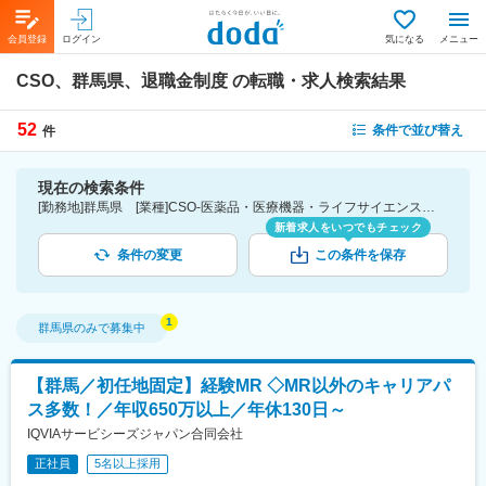
会員登録
ログイン
気になる
メニュー
CSO、群馬県、退職金制度
の転職・求人検索結果
52
条件で並び替え
件
現在の検索条件
[勤務地]群馬県 [業種]CSO-医薬品・医療機器・ライフサイエンス・医療系サービス [詳細条件](待遇・福利厚生)退職金制度
新着求人をいつでもチェック
条件の変更
この条件を保存
群馬県
のみで募集中
【群馬／初任地固定】経験MR ◇MR以外のキャリアパ
ス多数！／年収650万以上／年休130日～
IQVIAサービシーズジャパン合同会社
正社員
5名以上採用