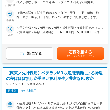
作用・適切な使用方法などの情報を提供し、薬剤のプロモーショ
◎／丁寧なサポートでスキルアップ／エリア限定で就労可】
ン活動を行っていただきます。メインの業務は情報提供となるた
仕事内容
め、価格交渉・納品・注文書の対応等は基本的に発生せず、営業
■業務内容
＜勤務地詳細＞関東甲信越エリア住所：長野・山梨、新潟、静
活動に専念できる環境です。
医療機器の営業担当者として、基幹病院などの医師や看護師など
岡、東京、神奈川、千葉、埼玉のいずれかに配属となります。 受
個人の予算はありますが、チーム内で助け合う社風が整ってお
医療従事者の方々と面談を行い、製品に関わる手技や情報提供な
勤務地
動喫煙対策：屋内全面禁煙変更の範囲：会社の定める事業所（リ
り、過度なプレッシャーなく顧客とじっくり関係構築が可能で
どの営業活動を行います。
モートワーク含む）
す。
＜予定年収＞450万円～550万円＜賃金形態＞年俸制特記事項なし
・身につくスキル
＜賃金内訳＞年額（基本給）：3,600,000円～5,000,000円＜月額
専門家へ提案・交渉する力を磨けます。単に説明する力だけでな
■働き方
給与
＞300,000円～416,666円（12分割）＜昇給有無＞有＜残業手当＞
く、相手のニーズを引き出し、競合との優位性を示してクロージ
社用車を利用して自宅から病院へ直行直帰の働き方となるため、
無＜給与補足＞3ヶ月に1度、四半期一時金あり(入社1年目は10万
ングするスキルが身につきます。
柔軟にスケジュール調整が可能です。年間休日130日に加えて有
円／回)。賃金はあくまでも目安の金額であり、選考を通じて上下
※詳細はプロジェクトにより異なります。
給取得もしやすく、年間140日ほど休んでいる方も多くいます。
する可能性があります。月給(月額)は固定手当を含めた表記です。
応募依頼する
気になる
■キャリアパス：
（エージェントサービス）
■将来的なキャリア：
志向性や身につけたいスキルに応じて様々なキャリアパスがあり
医療営業として専門性を磨き管理職を目指すのはもちろん、他事
ます。
業部やグループ会社への異動実績も豊富にございます。（※病院の
・1つの領域（心臓外科や整形外科など）を極める
経営コンサル、医薬品メーカーのマーケティング支援、人事担当
【関東／先行採用】ベテランMR◇雇用形態による待遇
・複数のプロジェクトに参画して経験を広げる
者などの管理部門）
・本社スタッフ（プロジェクトマネージャー、採用、研修担当）
の差はほぼ無し◎手厚い福利厚生／豊富なPJ数◎
営業経験を活かして様々なキャリアプランを実現できるのは、当
にキャリアチェンジ
シミック・イニジオ株式会社
社ならではの強みです。
など、様々な可能性を探ることができるのが大きな魅力です。
正社員
5名以上採用
変更の範囲：会社の定める業務
■働く魅力
・同社の社員でいながら、様々なメーカーで経験を積むことが可
＜生涯現役！MRのキャリアを追い続けたい方／面接1回スピード
能です！配属先メーカーからオファーを受けた場合は、メーカー
選考／充実した顧客基盤＆直近5年の売上成長率は約150％の成長
直雇用へ転籍するチャンスもあります。