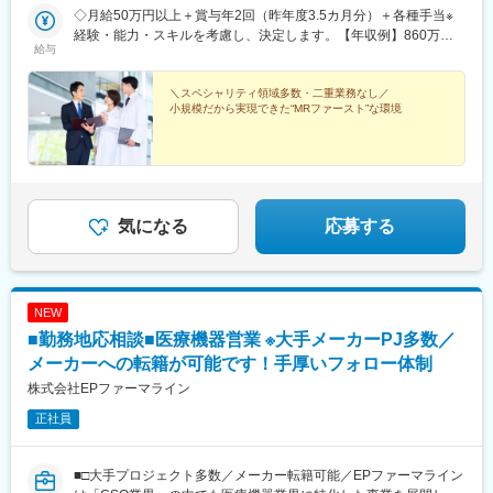
駅、千葉駅、東海神駅、新宿三丁目駅、東京駅、日本橋駅(東京
◇月給50万円以上＋賞与年2回（昨年度3.5カ月分）＋各種手当※
都)、横浜駅、京急川崎駅、新潟駅、富山駅、金沢駅、福井駅、甲
経験・能力・スキルを考慮し、決定します。【年収例】860万円
府駅、長野駅、岐阜駅、静岡駅、名古屋駅、津駅、大津駅、京都
給与
／42歳（月給64万円+賞与）830万円／35歳（月給61万円+賞与）
駅、大阪駅、神戸駅(兵庫県)、奈良駅、和歌山駅、鳥取駅、松江
700万円／30歳（月給51万円+賞与）
駅、岡山駅、広島駅、山口駅(山口県)、徳島駅、高松駅(香川県)、
＼スペシャリティ領域多数・二重業務なし／
松山駅(愛媛県)、高知駅、博多駅、佐賀駅、長崎駅(長崎県)、熊本
小規模だから実現できた“MRファースト”な環境
駅、大分駅、宮崎駅、鹿児島中央駅前駅、さっぽろ駅、仙台駅(地
下鉄)、曽根田駅、宇都宮駅東口駅、中央前橋駅、京成千葉駅、船
橋駅、新宿駅(東京メトロ)、二重橋前駅、三越前駅、新高島駅、川
崎駅、七ツ屋駅、福井駅(福井県)、名鉄岐阜駅、新静岡駅、名鉄名
古屋駅、上栄町駅、西梅田駅、ハーバーランド駅、田中口駅、岡
山駅前駅、高松築港駅、ＪＲ松山駅前駅、高知駅前駅、祇園駅(福
気になる
応募する
岡県)、長崎駅前駅、熊本駅前駅、高見橋駅、北１２条駅、あおば
通駅、東宿郷駅、栄町駅(千葉県)、京成船橋駅、新宿駅、大手町駅
(東京都)、茅場町駅、高島町駅、電鉄富山駅、福井城址大名町駅、
日吉町駅、大阪梅田駅(阪神線)、高速神戸駅、西川緑道公園駅、猿
NEW
猴橋町駅、大手町駅(愛媛県)、高知橋駅、五島町駅、二本木口駅、
鹿児島中央駅
■勤務地応相談■医療機器営業 ※大手メーカーPJ多数／
メーカーへの転籍が可能です！手厚いフォロー体制
株式会社EPファーマライン
正社員
■□大手プロジェクト多数／メーカー転籍可能／EPファーマライン