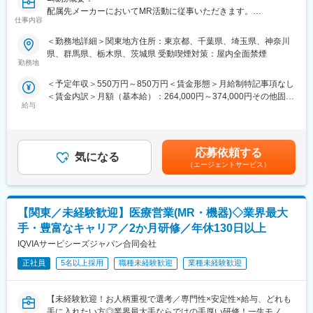
があればいつでも連絡できる距離感です。一カ月に一度の面談も
・家賃：一部会社負担
配属先メーカーにおいてMR活動に従事いただきます。
実施しており、日々の業務だけでなく中長期的な視点での相談も
・住居契約初期経費：会社負担（上限設定あり）
仕事内容
可能です。また、クライアント・社内評価に基いた明確な評価制
・入居時の引越し費用：会社負担（会社指定業者）
■新薬プロジェクト95％超／常時60以上のプロジェクトが稼働
度により、キャリアや年収アップに向けた目標を定めやすい環境
＜勤務地詳細＞関東地方住所：東京都、千葉県、埼玉県、神奈川
プロジェクトの数やバリエーションはキャリア形成に直結するた
です。
県、群馬県、栃木県、茨城県 受動喫煙対策：屋内全面禁煙
め、CSOでの転職を考えるうえで重要なポイントです。
■大手製薬企業でも採用～「現場力」を養うための充実した教育体
勤務地
変更の範囲：会社の定める業務
シミック・イニジオのCSO事業においては外資・内資の割合、企
制と研修コンテンツ～
＜予定年収＞550万円～850万円＜賃金形態＞月給制特記事項なし
業規模、製品領域などのバランスを考慮しながら、常時60以上の
特定の製剤を持たないCSOだからこそ、当社の教育サポートは単
＜賃金内訳＞月額（基本給）：264,000円～374,000円その他固定
プロジェクトが稼働しています。
なる知識の提供だけでなく、MRとしての現場力を培うことに比重
給与
手当/月：36,000円～51,000円＜月給＞300,000円～425,000円＜
プロジェクト人数が100名を超える大規模なプロジェクトや、日
を置いております。
昇給有無＞有＜残業手当＞無＜給与補足＞■上記年収には、社宅
本市場への新規参入する企業のプロジェクトなど、規模やミッシ
オンコロジー領域等の知識を提供するe-learningはもちろん、専門
(当社負担分)と日当が含まれます。■社用車貸与と共にガソリン代
ョンも多様です。
領域のKOLへの営業ロールプレイングの機会もあり、生き残るMR
を全額支給 ■賞与年2回（昨年度実績4.2ヶ月）、報酬改定年1回■
としての営業スキルを身に着けることが可能です。
応募依頼する
気になる
全国勤務が可能な方は、初回給与時に30万円の一時金を支給賃金
■年齢も経験も多様な人財が活躍
当社の研修内容は大手製薬企業所属MR教育にも使用されておりま
（エージェントサービス）
はあくまでも目安の金額であり、選考を通じて上下する可能性が
シミック・イニジオはほぼ全員が中途採用です。それぞれ異なる
す。
あります。月給(月額)は固定手当を含めた表記です。
バックグラウンドを持ち、その経験を活かして活動しています。
社員の年齢分布も幅広く、20代～60代まで在籍しています。社員
【関東／未経験歓迎】医療営業(MR・機器)◇業界最大
の経験の多様性は、変革期にある製薬業界にあって、私たちの事
業を支える重要な要素です。
変更の範囲：会社の定める業務
手・豊富なキャリア／2か月研修／年休130日以上
IQVIAサービシーズジャパン合同会社
■人財育成への積極投資
シミック・イニジオにとってサービス品質の源泉となるのは人財
正社員
5名以上採用
職種未経験歓迎
業種未経験歓迎
です。
そのため人財育成・能力開発は重要施策と位置づけ、積極的な投
【未経験歓迎！お人柄重視で選考／専門性×安定性×給与、どれも
資を行っています。自己成長意欲を尊重し、業務直結の研修だけ
手に入れたい方◎業界最大手ならではの手厚い研修！一生モノの