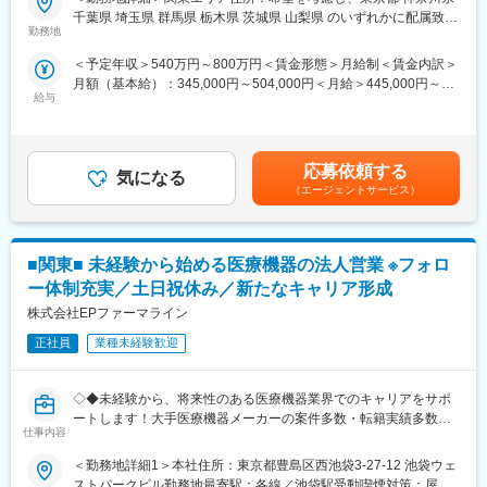
を活かせる環境が整っています。
■安心の研修体制：
千葉県 埼玉県 群馬県 栃木県 茨城県 山梨県 のいずれかに配属致し
■営業スタイル：担当エリアの医療機関（開業医、病院）を訪問し
・入社から3か月間：座学研修（導入教育）のみ
勤務地
ます。受動喫煙対策：屋内全面禁煙変更の範囲：会社の定める事
て、医師、薬剤師に課題解決するための医薬品情報を提供、副作
└医薬品や医療業界、営業方法についての知識を身につけます。
業所（リモートワーク含む）
＜予定年収＞540万円～800万円＜賃金形態＞月給制＜賃金内訳＞
用情報を収集を行っていただきます。
・導入教育終了後は、Web講義、e-Learning、集合研修を組み合
月額（基本給）：345,000円～504,000円＜月給＞445,000円～
・新薬のプロモーション
わせて行う、MR認定試験に100％を担保する対策講座がありま
給与
654,000円（一律手当を含む）＜昇給有無＞有＜残業手当＞有＜
・長期収載品の市場拡大
す。
給与補足＞※別途営業日当有（年間約40万円／1日2000円／4時間
・ジェネリック医薬品のプロモーション
★MR認定試験の合格率は9割以上！
以上外勤の場合）※能力・前給などを考慮し、規定により決定しま
※1プロジェクトを約2年程度担当します。
・現場配属後も、担当SVと月1回以上の面談を設けており、成果
す。※その他の手当は「待遇・福利厚生」欄をご参照ください。昇
※プロジェクトマネージャー、スーパーバイザー(SV)より、日々の
を出すためのフォロー体制を整えております。
応募依頼する
気になる
給：年1回★頑張りに応じて年収UP★赴任先の評価次第で大幅に
活動についてフォローを受けられる環境です。全国にSVを配置
★入社同期がいるため、一緒に頑張れる環境です！専門性の高い
（エージェントサービス）
年収をUPできます。（年2回業績給改定）賃金はあくまでも目安
し、素早くフォローができる体制をとっています。
営業職が目指せます。
の金額であり、選考を通じて上下する可能性があります。月給(月
■キャリアパス：コントラクトMRとしての働き方以外にも、スキ
額)は固定手当を含めた表記です。
ルアップを図りプロジェクトマネージャー等のマネジメント業
■長く働ける◎働きやすい環境：
■関東■ 未経験から始める医療機器の法人営業 ※フォロ
務、あるいは本社スタッフとしてMR経験を活かした業務に就くな
・土日祝休／年間休日122日
どのキャリアパスもございます。
・長期休暇が取りやすい！（連続休暇の取得を奨励しています）
ー体制充実／土日祝休み／新たなキャリア形成
■特徴：
・有給取得率：70％以上
株式会社EPファーマライン
(1)充実した教育体制：
・製品研修（約2週間～2ヶ月、プロジェクトによる）：入社オリ
正社員
業種未経験歓迎
■福利厚生（転勤を伴う場合）：
エンテーション後に配属先プロジェクトの製薬メーカーにて製品
＜社宅制度（法人契約）＞
研修を受けていただきます。
・家賃：一部会社負担
◇◆未経験から、将来性のある医療機器業界でのキャリアをサポ
・継続教育：APS COLLEGEという当社オリジナルの教育システ
・住居契約初期経費：会社負担（上限設定あり）
ートします！大手医療機器メーカーの案件多数・転籍実績多数
ムがございます。まず、G（ジェネラル）MRとして基礎を身に着
・入居時の引越し費用：会社負担（会社指定業者）
仕事内容
◇◆
けていただき、専門領域を磨いていただいたりビジネスコースに
て「医療経営士」の取得を目指していただくことも可能です。
変更の範囲：会社の定める業務
＜勤務地詳細1＞本社住所：東京都豊島区西池袋3-27-12 池袋ウェ
【はじめに／CSOとは】
(2)プロジェクトマネジメント体制：プロジェクトマネージャー、
ストパークビル勤務地最寄駅：各線／池袋駅受動喫煙対策：屋内