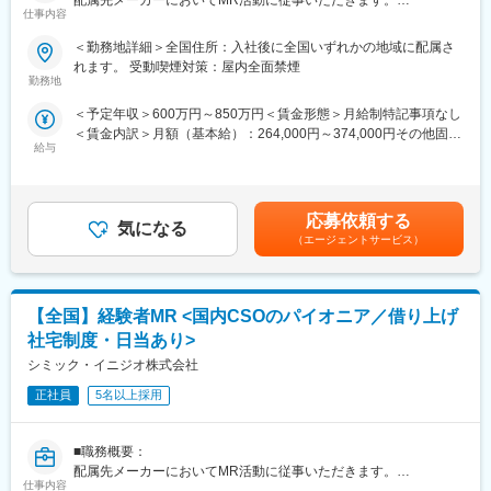
でなく、変化する時代に対応するビジネススキル習得も含め階層
仕事内容
ごとにプログラムを展開し、会社全体の価値を高める取り組みを
■新薬プロジェクト95％超／常時60以上のプロジェクトが稼働
行っています。
＜勤務地詳細＞全国住所：入社後に全国いずれかの地域に配属さ
プロジェクトの数やバリエーションはキャリア形成に直結するた
れます。 受動喫煙対策：屋内全面禁煙
め、CSOでの転職を考えるうえで重要なポイントです。
■家族も安心な手厚い福利厚生
勤務地
シミック・イニジオのCSO事業においては外資・内資の割合、企
社員がワークライフバランスをとりながらパフォーマンスを発揮
＜予定年収＞600万円～850万円＜賃金形態＞月給制特記事項なし
業規模、製品領域などのバランスを考慮しながら、常時60以上の
できる制度があります。社員と社員のご家族が安心し、仕事もプ
＜賃金内訳＞月額（基本給）：264,000円～374,000円その他固定
プロジェクトが稼働しています。
ライベートも充実して活躍できるよう、福利厚生制度を整備して
給与
手当/月：36,000円～51,000円＜月給＞300,000円～425,000円＜
プロジェクト人数が100名を超える大規模なプロジェクトや、日
います。
昇給有無＞有＜残業手当＞無＜給与補足＞■上記年収には、社宅
本市場への新規参入する企業のプロジェクトなど、規模やミッシ
特に転勤を伴うことのあるMR職については、CSO業界トップク
(当社負担分)と日当が含まれます。■社用車貸与と共にガソリン代
ョンも多様です。
ラスの借り上げ社宅制度や単身赴任のサポート制度を導入し、そ
を全額支給 ■賞与年2回（昨年度実績4.2ヶ月）、報酬改定年1回■
の利用率も高水準となっています。
応募依頼する
気になる
全国勤務が可能な方は、初回給与時に30万円の一時金を支給賃金
■年齢も経験も多様な人財が活躍
（エージェントサービス）
はあくまでも目安の金額であり、選考を通じて上下する可能性が
シミック・イニジオはほぼ全員が中途採用です。それぞれ異なる
■社内認定資格制度
あります。月給(月額)は固定手当を含めた表記です。
バックグラウンドを持ち、その経験を活かして活動しています。
製薬企業での開発パイプラインの変化にともない、当社において
社員の年齢分布も幅広く、20代～60代まで在籍しています。社員
はオンコロジーをはじめスペシャリティ領域のプロジェクトが増
【全国】経験者MR <国内CSOのパイオニア／借り上げ
の経験の多様性は、変革期にある製薬業界にあって、私たちの事
加しています。またスペシャリティ領域については社員の関心も
業を支える重要な要素です。
高く、これに応えるべく専門性の高い人財を育成するための社内
社宅制度・日当あり>
認定資格制度を設けています。現在はオンコロジー分野で「血液
シミック・イニジオ株式会社
■人財育成への積極投資
がん」と「固形がん」の2つのコースが展開されています。
シミック・イニジオにとってサービス品質の源泉となるのは人財
正社員
5名以上採用
です。
そのため人財育成・能力開発は重要施策と位置づけ、積極的な投
■職務概要：
資を行っています。自己成長意欲を尊重し、業務直結の研修だけ
配属先メーカーにおいてMR活動に従事いただきます。
でなく、変化する時代に対応するビジネススキル習得も含め階層
仕事内容