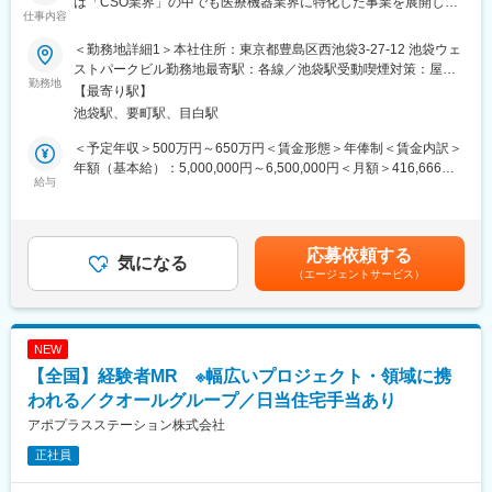
は「CSO業界」の中でも医療機器業界に特化した事業を展開して
仕事内容
いる、国内でも数少ない大手企業です！■□
＜勤務地詳細1＞本社住所：東京都豊島区西池袋3-27-12 池袋ウェ
■募集概要：
ストパークビル勤務地最寄駅：各線／池袋駅受動喫煙対策：屋内
EPファーマラインは「CSO業界」の中でも医療機器業界に特化し
勤務地
全面禁煙＜勤務地詳細2＞全国勤務(希望勤務地考慮)住所：全国に
【最寄り駅】
た事業を展開している、国内でも数少ない大手企業です！現在医
営業所がございます。配属先は入社後に確定します。希望勤務地
池袋駅、要町駅、目白駅
療業界での営業経験をお持ちの方を対象に、医療機器の営業担当
がある場合はご相談ください。 受動喫煙対策：その他（顧客先に
を募集しております。
より異なります。）変更の範囲：会社の定める事業所
＜予定年収＞500万円～650万円＜賃金形態＞年俸制＜賃金内訳＞
当社では大手メーカーの案件を数多く保有しており、カテーテ
年額（基本給）：5,000,000円～6,500,000円＜月額＞416,666円
ル、検査機器、電子カルテ、中には医療系Saas製品など幅広いア
給与
～541,666円（12分割）＜昇給有無＞有＜残業手当＞有賃金はあ
サイン先の中から面談を積み重ね、あなたの希望するキャリアや
くまでも目安の金額であり、選考を通じて上下する可能性があり
働き方、勤務場所に最も適したご提案をさせていただきます！
ます。月給(月額)は固定手当を含めた表記です。
医療業界内でのキャリアアップを考えている方、メーカーへの転
応募依頼する
職を視野に入れている方等、全力でサポートいたしますので是非
気になる
（エージェントサービス）
ご応募ください！
※未経験の方も募集を行っておりますので、お気軽にご相談くださ
い
NEW
【EPファーマラインでキャリアを築くメリット】
【全国】経験者MR ※幅広いプロジェクト・領域に携
■優良案件多数／メーカー転籍を支援
他社では見かけないような大手メーカーの案件や最先端製品の案
われる／クオールグループ／日当住宅手当あり
件を保有しています。また原則、将来的にクライアント先への転
アポプラスステーション株式会社
籍も視野に入れた内容で案件を受注しています。(＝将来的に医療
正社員
機器メーカーの正規社員としての勤務が可能) これを可能にして
いる背景としては、比較的少数規模を保って運営を行っているか