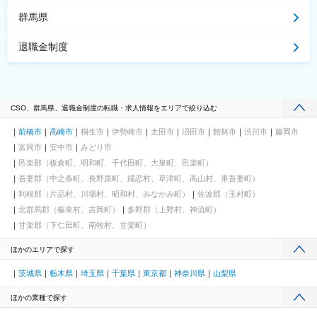
群馬県
退職金制度
CSO、群馬県、退職金制度の転職・求人情報をエリアで絞り込む
前橋市
高崎市
桐生市
伊勢崎市
太田市
沼田市
館林市
渋川市
藤岡市
富岡市
安中市
みどり市
邑楽郡（板倉町、明和町、千代田町、大泉町、邑楽町）
吾妻郡（中之条町、長野原町、嬬恋村、草津町、高山村、東吾妻町）
利根郡（片品村、川場村、昭和村、みなかみ町）
佐波郡（玉村町）
北群馬郡（榛東村、吉岡町）
多野郡（上野村、神流町）
甘楽郡（下仁田町、南牧村、甘楽町）
ほかのエリアで探す
茨城県
栃木県
埼玉県
千葉県
東京都
神奈川県
山梨県
ほかの業種で探す