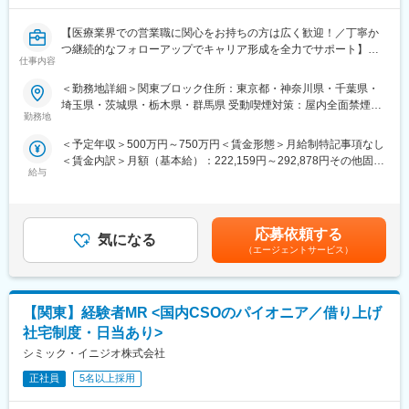
公募制度も充実しておりますので、IQVIAが展開している他の事業
部への異動も可能です。
【医療業界での営業職に関心をお持ちの方は広く歓迎！／丁寧か
※病院の経営コンサル、医薬品メーカーのマーケティング支援、人
つ継続的なフォローアップでキャリア形成を全力でサポート】
仕事内容
事担当者などの管理部門など
（３）手厚い研修体制でスキルアップができます：製品研修、ス
■業務内容：
＜勤務地詳細＞関東ブロック住所：東京都・神奈川県・千葉県・
キル研修、学術研修と、国内最大手だからこそ仕事に必要な知識
医療系総合職として製薬メーカーや医療機器メーカー等業務を委
埼玉県・茨城県・栃木県・群馬県 受動喫煙対策：屋内全面禁煙変
やスキルをしっかりと身に付けられる研修制度があります。MRと
託する「CSO」に所属し、プロジェクトごとに複数のメーカーで
勤務地
更の範囲：会社の定める事業所（リモートワーク含む）
してのスキルのみならず、データ分析、マーケティングなど多角
勤務いただきます。今回は大手医療機器メーカー様へのプロジェ
＜予定年収＞500万円～750万円＜賃金形態＞月給制特記事項なし
的にヘルスケアのプロフェッショナル人材を育成する研修制度を
クトへアサイン予定です。グローバルトップメーカーなど様々な
＜賃金内訳＞月額（基本給）：222,159円～292,878円その他固定
整備しています。
PJTに携わる事が出来ます。
給与
手当/月：68,750円～95,000円固定残業手当/月：84,091円～
112,122円（固定残業時間30時間0分/月）超過した時間外労働の
【IQVIAサービシーズジャパンについて】
■医療機器営業・MR：
残業手当は追加支給＜月給＞375,000円～500,000円（一律手当を
・世界100以上の国と地域／8万人の社員が、医薬品の臨床開発～
ご本人の希望やお人柄を見て活躍できる場を提供いたします。
含む）＜昇給有無＞有＜残業手当＞有＜給与補足＞業績に応じて
プロモーションに携わり、市場を流通するほぼすべての医薬品に
◎医療機器営業
応募依頼する
気になる
インセンティブあり賃金はあくまでも目安の金額であり、選考を
関与しています
医師や医療機器を扱う医療従事者に医療機器の情報提供や販売を
（エージェントサービス）
通じて上下する可能性があります。月給(月額)は固定手当を含めた
・日本においても業界トップシェアを誇り、常時100以上のPJが
行います。販売だけでなく、実際使用する際のトレーニングサポ
表記です。
稼働しています
ートやアフターフォローまで手掛けることが特徴で、医療の現場
を実感できる活動ができます。
【関東】経験者MR <国内CSOのパイオニア／借り上げ
◎MR（医薬情報担当者）
変更の範囲：会社の定める業務
医師や薬剤師、看護師など医療従事者に医薬品の効果や副作用な
社宅制度・日当あり>
どの情報提供や情報収集を行います。患者さんのQOL改善に向
シミック・イニジオ株式会社
け、日々最新情報を学習し医療の一旦を担う専門性の高い活動が
できます。
正社員
5名以上採用