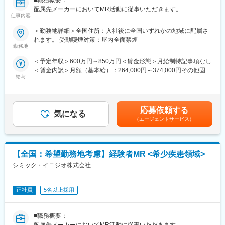
他、横断研修、eラーニングの研修等も受けることが可能です。
配属先メーカーにおいてMR活動に従事いただきます。
・オンコロジー専門MR育成プログラム、IBD専門育成プログラ
仕事内容
ム、CNS専門育成プログラムなどがあり、専門領域MRの育成も
■新薬プロジェクト95％超／常時60以上のプロジェクトが稼働
しています。
＜勤務地詳細＞全国住所：入社後に全国いずれかの地域に配属さ
プロジェクトの数やバリエーションはキャリア形成に直結するた
(2)プロジェクトマネジメント体制：プロジェクトマネージャー、
れます。 受動喫煙対策：屋内全面禁煙
め、CSOでの転職を考えるうえで重要なポイントです。
スーパーバイザーが日々の活動をフォローします。定期的な連絡
勤務地
シミック・イニジオのCSO事業においては外資・内資の割合、企
や面談のほか、必要に応じて素早くバックアップに入るなど、MR
＜予定年収＞600万円～850万円＜賃金形態＞月給制特記事項なし
業規模、製品領域などのバランスを考慮しながら、常時60以上の
として結果を出せるように万全のサポート体制を整えています。
＜賃金内訳＞月額（基本給）：264,000円～374,000円その他固定
プロジェクトが稼働しています。
(3)豊富なプロジェクト数、50社を超える多数の取引メーカー：同
給与
手当/月：36,000円～51,000円＜月給＞300,000円～425,000円＜
プロジェクト人数が100名を超える大規模なプロジェクトや、日
業他社と比較しても、多くのプロジェクト数があり、様々なご経
昇給有無＞有＜残業手当＞無＜給与補足＞■上記年収には、社宅
本市場への新規参入する企業のプロジェクトなど、規模やミッシ
験を活かしていただくことが可能です。20代～60代までの幅広い
(当社負担分)と日当が含まれます。■社用車貸与と共にガソリン代
ョンも多様です。
年代のMRの方が活躍されています。
を全額支給 ■賞与年2回（昨年度実績4.2ヶ月）、報酬改定年1回■
■中途入社社員の年収例：
応募依頼する
気になる
全国勤務が可能な方は、初回給与時に30万円の一時金を支給賃金
■年齢も経験も多様な人財が活躍
・入社3年目（MR経験者）28歳：642万（月給＋日当＋住宅手
（エージェントサービス）
はあくまでも目安の金額であり、選考を通じて上下する可能性が
シミック・イニジオはほぼ全員が中途採用です。それぞれ異なる
当）
あります。月給(月額)は固定手当を含めた表記です。
バックグラウンドを持ち、その経験を活かして活動しています。
・入社5年目（MR経験者）33歳：712万（月給＋日当＋住宅手
社員の年齢分布も幅広く、20代～60代まで在籍しています。社員
当）
【全国：希望勤務地考慮】経験者MR <希少疾患領域>
の経験の多様性は、変革期にある製薬業界にあって、私たちの事
業を支える重要な要素です。
変更の範囲：会社の定める業務
シミック・イニジオ株式会社
■人財育成への積極投資
シミック・イニジオにとってサービス品質の源泉となるのは人財
正社員
5名以上採用
です。
そのため人財育成・能力開発は重要施策と位置づけ、積極的な投
■職務概要：
資を行っています。自己成長意欲を尊重し、業務直結の研修だけ
配属先メーカーにおいてMR活動に従事いただきます。