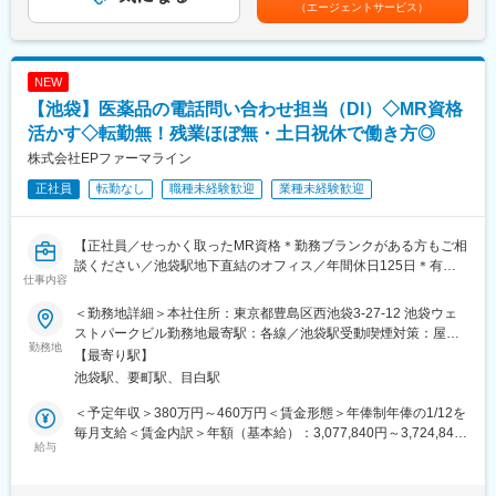
定期面談あり「業務、キャリアプラン、お悩み相談」等一緒に考
（エージェントサービス）
にお伝えし一緒にトラブルを解決していきます。
目安の金額であり、選考を通じて上下する可能性があります。月
える事ができます。面談場所は会社やカフェ(業務状況によっては
・ログ解析
給(月額)は固定手当を含めた表記です。
リモート対応も可)など、リラックスして話せる場所で行う為相談
→リモートで施設の機器にアクセスしログを取得→原因を探索→
もしやすい工夫をしています。
お電話で解決できる内容であればその場で解決→難しい場合はフ
NEW
ィールドエンジニアへエスカレーションし、対応を完了。
【池袋】医薬品の電話問い合わせ担当（DI）◇MR資格
変更の範囲：会社の定める業務
同じ臨床検査技師の方からの問い合わせがメインのため、今まで
活かす◇転勤無！残業ほぼ無・土日祝休で働き方◎
臨床で学んだ知識や経験を活かせるお仕事です。医療現場に寄り
株式会社EPファーマライン
添いながら、正しく状況把握しスムーズに問題解決に導くこと
正社員
転勤なし
職種未経験歓迎
業種未経験歓迎
で、医療の最前線で活躍している医療従事者を支え、その先には
多くの患者様の貢献にも繋がる、責任ある仕事を担っていただき
ます。
【正社員／せっかく取ったMR資格＊勤務ブランクがある方もご相
談ください／池袋駅地下直結のオフィス／年間休日125日＊有給
■在籍社員について：
仕事内容
取得率76.9％】
メンバーは、病院などの臨床からの転職者も多数在籍していま
す。その方のご経験等に応じてカスタマイズした研修を行ってお
＜勤務地詳細＞本社住所：東京都豊島区西池袋3-27-12 池袋ウェ
★9割以上が未経験入社◎前職がMRや薬剤師の方が活躍していま
りますので、企業やコールセンターでのご就業が初めての方でも
ストパークビル勤務地最寄駅：各線／池袋駅受動喫煙対策：屋内
す★
勤務地
安心してご入社し、チームを支えるプロフェッショナル集団の一
全面禁煙変更の範囲：会社の定める事業所
【最寄り駅】
翼として活躍できる環境です！
池袋駅、要町駅、目白駅
＜魅力ポイント＞
◎デスクワーク！池袋駅地下直結のオフィス
■当社について：
＜予定年収＞380万円～460万円＜賃金形態＞年俸制年俸の1/12を
◎18時定時で残業ほぼ無・土日祝休みで仕事とプライベートを両
EPファーマラインは、EPSグループの一員として、医薬品・医
毎月支給＜賃金内訳＞年額（基本給）：3,077,840円～3,724,840
立！
給与
療・医療機器・ヘルスケア業界に特化し、「DIサービス -コンタク
円固定残業手当/月：60,180円～72,930円（固定残業時間30時間0
◎子育てママも多数活躍！産休産後休暇取得率100%・育休復帰率
トセンターサービス-」「BPOサービス」「医療機器サポートサー
分/月）超過した時間外労働の残業手当は追加支給＜月額＞
95%なので長期就業が叶う職場です。
ビス」「マルチチャネルプロモーションサービス」「ヘルスケア
316,666円～383,333円（12分割）（一律手当を含む）＜昇給有無