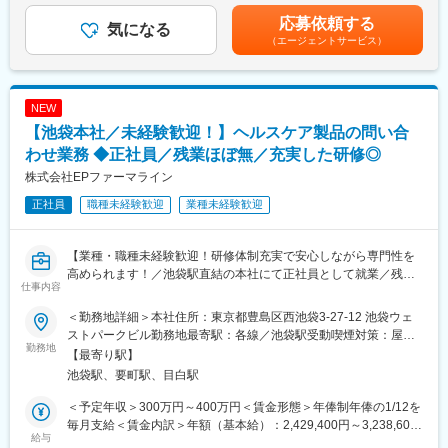
サポートサービス」の5つの基軸サービスにおいて、 常にお客様
＞有＜残業手当＞有＜給与補足＞※前職を考慮致します。■昇給：
応募依頼する
■職務内容：
気になる
のニーズにお応えできるソリューションを開発・提供していま
能力評価年1回（目標管理制度による評価）■別途、決算賞与制度
（エージェントサービス）
＜メディカルコミュニケーター（DI職）とは？＞
す。
あり賃金はあくまでも目安の金額であり、選考を通じて上下する
製薬メーカーの電話問い合わせ担当として、主に医療従事者（薬
可能性があります。月給(月額)は固定手当を含めた表記です。
剤師、医師など）からの問い合わせに対応します。医薬品の添付
文書や文献、FAQを活用しながら、医薬品使用における最新情報
※ご経験や面接評価によっては、契約社員スタートの可能性がござ
NEW
を回答します。
います。（契約3ヶ月ごと）
【池袋本社／未経験歓迎！】ヘルスケア製品の問い合
●契約の更新：有 更新理由（業務習熟度・勤務実績等）
＜具体的な業務内容＞
わせ業務 ◆正社員／残業ほぼ無／充実した研修◎
●更新上限：有 通算契約期間上限５年
・電話問い合わせ対応
株式会社EPファーマライン
└1日あたり20件程度対応
正社員
職種未経験歓迎
業種未経験歓迎
└対応後、問い合わせ内容や回答内容をシステムへインプット
変更の範囲：会社の定める業務
し、対応記録を作成
【業種・職種未経験歓迎！研修体制充実で安心しながら専門性を
【具体的な問い合わせ例】
高められます！／池袋駅直結の本社にて正社員として就業／残業
・医薬品の服用や保管方法について
仕事内容
ほぼ無しでワークライフバランス〇】
・使用期限の確認
・効果・副作用について 等
＜勤務地詳細＞本社住所：東京都豊島区西池袋3-27-12 池袋ウェ
■業務内容
ストパークビル勤務地最寄駅：各線／池袋駅受動喫煙対策：屋内
本ポジションでは、医療機器・医療材料・医薬品・健康食品など
勤務地
※空いている時間は製品や疾患に関する勉強が出来ますので、最新
全面禁煙
【最寄り駅】
に関するお電話の問い合わせの対応をしています。
の知識に触れながら、?々情報をアップデートして頂ける環境で
池袋駅、要町駅、目白駅
1日1人あたりの対応件数は10件～30件前後で電話対応後は記録を
す。
作成いただきます。
＜予定年収＞300万円～400万円＜賃金形態＞年俸制年俸の1/12を
電話対応をしていない時間帯は架電業務やメール対応、資材発送
■入社後のサポート：
毎月支給＜賃金内訳＞年額（基本給）：2,429,400円～3,238,600
等を実施する対応範囲が多岐に渡るマルチ（1チームにて複数窓
給与
（1）導入研修（配属前）
円固定残業手当/月：47,550円～63,450円（固定残業時間30時間0