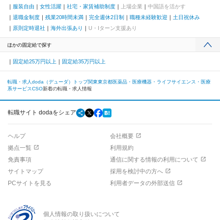
服装自由
女性活躍
社宅・家賃補助制度
上場企業
中国語を活かす
退職金制度
残業20時間未満
完全週休2日制
職種未経験歓迎
土日祝休み
原則定時退社
海外出張あり
U・Iターン支援あり
ほかの固定給で探す
固定給25万円以上
固定給35万円以上
転職・求人doda（デューダ）トップ
関東
東京都
医薬品・医療機器・ライフサイエンス・医療
系サービス
CSO
新着の転職・求人情報
転職サイト dodaをシェア
ヘルプ
会社概要
拠点一覧
利用規約
免責事項
通信に関する情報の利用について
サイトマップ
採用を検討中の方へ
PCサイトを見る
利用者データの外部送信
個人情報の取り扱いについて