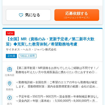
口）対応の業務です。
・一般的な薬学知識と電話応対スキルを中心に学びます。
分/月）超過した時間外労働の残業手当は追加支給＜月額＞
・薬学に関する資料の読み方や、電話の取り方、声のトーン、話
250,000円～333,333円（12分割）（一律手当を含む）＜昇給有無
■入社後のフォロー体制
し方などオペレーターとして必要な技術をゼロから学ぶことがで
＞有＜残業手当＞有＜給与補足＞■昇給：あり（年1回の評価制度
応募依頼する
入社後は、5日間の導入研修で電話対応や医療業界の基本的な知識
気になる
き、自信をもって現場配属できるようにサポートします。
による）■※年俸以外に決算賞与が年１回支給あり賃金はあくまで
（エージェントサービス）
についての研修を受け、チームへ配属されます。チーム配属後は
も目安の金額であり、選考を通じて上下する可能性があります。
座学やOJTトレーニングで担当する窓口業務に必要な知識を身に
（2）製品研修
月給(月額)は固定手当を含めた表記です。
つけ、少しずつご対応いただく業務を増やしていただきます。土
・配属後は、担当する医薬品や疾患についての知識をしっかり学
日祝や遅番勤務は、一定の業務知識習得後からとなります。
びます。また、先輩社員を相手に問い合わせ対応の練習をし、よ
NEW
業種職種未経験の方の入社実績もあり、少しずつ業務を習得いた
りスキルを磨いていきます。
【全国】MR（資格のみ・更新予定者／第二新卒大歓
だきます。
・最初は、先輩社員が一緒に電話対応を聞いてくれるので、安心
迎）◆充実した教育体制／希望勤務地考慮
して対応することができます。また、わからないことは、上司や
■シフトについて：
周りのメンバーが常にサポートしてくれるので、一人で抱えるこ
サイネオス・ヘルス・ジャパン株式会社
毎月15日までに希望日程をご提出いただき、その月の20日以降に
とはありません。
正社員
5名以上採用
翌月のシフト表を配布いたします。基本的に希望を基にシフトを
作成し、調整が必要な場合にも相談の上、決定させていただくこ
■働きやすい環境：
とが多いです。
・残業時間：10h未満
【第二新卒歓迎！MR資格をお持ちでしたらご経験は不問です！／
※希望休の日数制限はございません。
・土日祝休み／年間休日125日
勤務地を叶えたい方や先発医薬品に携わりたい方におすすめ◎／
・有給取得率：76.9％（2024年度）
仕事内容
充実した教育体制】
■当社について
EPファーマラインは、医薬品・医療・医療機器・ヘルスケア業界
＜勤務地詳細＞全国住所：ご希望のエリアの中から勤務地が確定
・産前産後休業取得率：100％（2024年度）
【はじめに】
に特化した複合型サービスを提供しています。 薬剤師、看護師、
します。 受動喫煙対策：屋内全面禁煙変更の範囲：会社の定める
・育児休業復帰率：96％（2024年度）
今回はMRを募集します。MR資格をお持ちの方（MRの実務未経
勤務地
MR、管理栄養士等の有資格者が約1,000名ほど在籍しておりま
事業所
験OK）をお待ちしております◎CSOの中でも特に手厚いサポート
す。
変更の範囲：会社の定める業務
＜予定年収＞550万円～900万円＜賃金形態＞年俸制補足事項なし
体制の中で、若手や経験が浅い方もMRとしてスキルが身に着く環
また、グループ8,000名規模のEPSグループの一員であることから
＜賃金内訳＞年額（基本給）：5,500,000円～8,000,000円＜月額
境です。また、勤務地はご本人様の希望を鑑み決定いたします。
安定して就業可能です。
給与