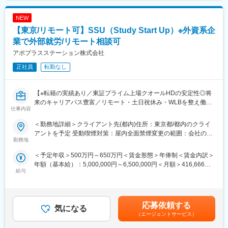
・休日・休暇
土曜・日曜・祝日は休日です。年次有給休暇やリフレッシュ休暇
NEW
などの制度もあります。
【東京/リモート可】SSU（Study Start Up）※外資系企
・勤務時間
日勤業務で、夜勤はありません。
業で外部就労/リモート相談可
プロジェクトや担当エリアにもよりますが、訪問スケジュールな
アポプラスステーション株式会社
ど業務計画の組み立てに沿って勤務します。1カ月先の予定や家庭
正社員
転勤なし
の用事も含めてスケジューリングができるのでライフワークバラ
ンスを調整しやすい環境です。
・移動
【※転籍の実績あり／東証プライム上場クオールHDの安定性◎将
ターゲット施設への移動は、基本的に公共交通機関を使用予定し
来のキャリアパス豊富／リモート・土日祝休み・WLBを整え働き
ていますが、今後、営業車での移動も増加する可能性がありま
仕事内容
方改善】
す。また、状況により直行直帰や出張が発生することもございま
■業務概要：
す。
＜勤務地詳細＞クライアント先(都内)住所：東京都/都内のクライ
治験のスタートアップ業務全般を担当いただきます。具体的に
アントを予定 受動喫煙対策：屋内全面禁煙変更の範囲：会社の定
は、施設との契約書類の作成やIRB（医療倫理審査委員会）への申
勤務地
■教育研修：
める事業所（リモートワーク含む）
請書類作成を行います。また、治験実施計画書や治験薬概要書、
下記のような各種研修制度が充実しています。
＜予定年収＞500万円～650万円＜賃金形態＞年俸制＜賃金内訳＞
同意説明文書などの作成も含まれます。フルリモート勤務も可能
・スキルアップ研修
年額（基本給）：5,000,000円～6,500,000円＜月額＞416,666円
で、柔軟な働き方を実現できます。
・キャリアアップ研修
給与
～541,666円（12分割）＜昇給有無＞有＜残業手当＞有＜給与補
・e-learnig（疾患、コンプライアンス、全社研修等）
足＞※給与詳細は、経験・スキルを考慮した上で決定。■昇給：年
■職務詳細：
1回（4月）■時間外手当：管理監督者の場合、時間外手当の支給
・施設契約書類やIRB申請書類の作成
■豊富なキャリア
対象外スタッフ職で入社の場合、時間外手当は別途支給されま
・治験実施計画書、治験薬概要書、同意説明文書の作成
応募依頼する
様々なキャリアを目指すことができます。
気になる
す。賃金はあくまでも目安の金額であり、選考を通じて上下する
・関連部署との調整業務
・キャリアアップ
（エージェントサービス）
可能性があります。月給(月額)は固定手当を含めた表記です。
・治験関連の資料保管・文書作成業務
マネージメント職へのキャリアアップ