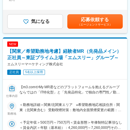
手当/月：68,750円～95,000円固定残業手当/月：84,091円～
たします。
112,122円（固定残業時間30時間0分/月）超過した時間外労働の
■医療機器営業・MR：
残業手当は追加支給＜月給＞375,000円～500,000円（一律手当を
■明確な評価制度：
ご本人の希望やお人柄を見て活躍できる場を提供いたします。
含む）＜昇給有無＞有＜残業手当＞有＜給与補足＞業績に応じて
自身の成果や頑張りが客観的に評価され、年収に反映されます。
◎医療機器営業
応募依頼する
気になる
インセンティブあり賃金はあくまでも目安の金額であり、選考を
また、在籍年数が増えると永年勤続報奨金や四半期一時金などの
医師や医療機器を扱う医療従事者に医療機器の情報提供や販売を
（エージェントサービス）
通じて上下する可能性があります。月給(月額)は固定手当を含めた
手当もアップします。つまり、やりがいや努力がきちんと報われ
行います。販売だけでなく、実際使用する際のトレーニングサポ
表記です。
る報酬制度になっています。
ートやアフターフォローまで手掛けることが特徴で、医療の現場
を実感できる活動ができます。
【キャリアパス】
NEW
◎MR（医薬情報担当者）
入社後は希望や経験に応じたプロジェクトに配属します。メーカ
医師や薬剤師、看護師など医療従事者に医薬品の効果や副作用な
【関東／希望勤務地考慮】経験者MR（先発品メイン）
ーからオファーを受けた場合、メーカーに転籍することも可能で
どの情報提供や情報収集を行います。患者さんのQOL改善に向
正社員～東証プライム上場「エムスリー」グループ～
す。オファーや延長依頼があったとしても、別のプロジェクトに
け、日々最新情報を学習し医療の一旦を担う専門性の高い活動が
エムスリーマーケティング株式会社
チャレンジしたい場合は断ることもできます。また、定期的な面
できます。
談を通じて、その時々に応じたプロジェクトを提示するなどフレ
正社員
5名以上採用
キシブルにキャリアが形成できます。その他、本社部門（マネー
■入社後の流れ：
ジャー、研修部門など）への道もあります。
入社後は導入研修を受講。アサイン先企業の研修などフォロー体
制は万全で、医療機器営業に必要な製品知識や業界の知識は入社
【m3.comやMy MR君などのプラットフォームを抱えるグループ
変更の範囲：会社の定める業務
後に習得することができます。
ならではの「IT特化型」と「先発品特化」で独自の専門性／勤務
仕事内容
地は原則ブロックごとの配属が可能】
■ＭＩフォースの魅力：
製薬企業向けのマーケティング／販促事業を展開する当社にて、
＜勤務地詳細＞関東/北関東エリア ※希望勤務地応相談住所：関
◎PMによる安心のフォロー体制
MRを募集致します。
東（北関東含む） 受動喫煙対策：敷地内全面禁煙変更の範囲：会
社員の活動を、経験と知識を豊富に持つプロジェクトマネージャ
勤務地
社の定める事業所（リモートワーク含む）
ーがきめ細やかにフォローしますので、いつでも自信を持って営
【仕事内容】
＜予定年収＞500万円～750万円＜賃金形態＞年俸制特記事項なし
業活動が行えます。
入社後、クライアントである製薬企業でのMR活動に従事いただき
＜賃金内訳＞年額（基本給）：4,260,000円～7,260,000円その他
◎多彩なキャリアパス
ます。