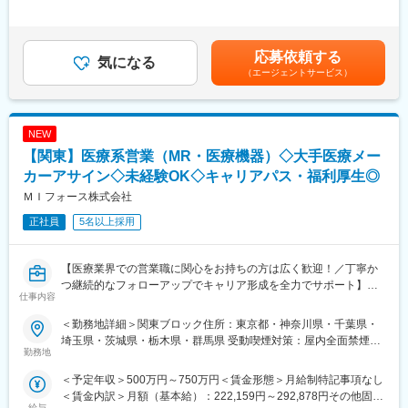
＞458,333円～666,666円（12分割）＜昇給有無＞有＜残業手当＞
・プライバシーマーク付与事業者
無＜給与補足＞同社は年俸制になります。別途以下のような手当
【業務内容】
・えるぼし認定（三ツ星）
があります。■四半期一時金：10万円（四半期に1回、10万円程度
大手製薬会社などを中心としたクライアントのプロジェクトへの
・健康経営優良法人2025（大規模法人部門）
支給）※ただし支給条件があります賃金はあくまでも目安の金額で
配属です。担当エリアの医療機関（開業医、病院）を訪問して、
応募依頼する
気になる
あり、選考を通じて上下する可能性があります。月給(月額)は固定
医師、薬剤師に課題解決するための医薬品情報を提供、副作用情
（エージェントサービス）
手当を含めた表記です。
報を収集を行っていただきます。
《具体的には...》
NEW
■新薬のプロモーション
■長期収載品の市場拡大
【関東】医療系営業（MR・医療機器）◇大手医療メー
■ジェネリック医薬品のプロモーション
カーアサイン◇未経験OK◇キャリアパス・福利厚生◎
※プロジェクトの状況によっては、選考保留（ご紹介できるプロジ
ＭＩフォース株式会社
ェクトが出るまで保留）となる場合もございますのであらかじめ
ご認識の程よろしくお願いします※
正社員
5名以上採用
【魅力ポイント】
■充実したサポート体制：
【医療業界での営業職に関心をお持ちの方は広く歓迎！／丁寧か
配属後は担当マネージャーが丁寧に支援します。日々の仕事の悩
つ継続的なフォローアップでキャリア形成を全力でサポート】
仕事内容
みや、キャリア形成の相談等、伴走者として活躍をサポートしま
す。また知識・スキルレベルを上げるために様々な研修をご用意
■業務内容：
＜勤務地詳細＞関東ブロック住所：東京都・神奈川県・千葉県・
しています。
医療系総合職として製薬メーカーや医療機器メーカー等業務を委
埼玉県・茨城県・栃木県・群馬県 受動喫煙対策：屋内全面禁煙変
託する「CSO」に所属し、プロジェクトごとに複数のメーカーで
勤務地
更の範囲：会社の定める事業所（リモートワーク含む）
■エリアを跨ぐ転勤なし：
勤務いただきます。今回は大手医療機器メーカー様へのプロジェ
＜予定年収＞500万円～750万円＜賃金形態＞月給制特記事項なし
初任地希望だけでなく、エリアを跨いでの転勤はございません。
クトへアサイン予定です。グローバルトップメーカーなど様々な
＜賃金内訳＞月額（基本給）：222,159円～292,878円その他固定
2ndプロジェクト以降も希望や適性に応じて、アサインを検討い
PJTに携わる事が出来ます。
給与