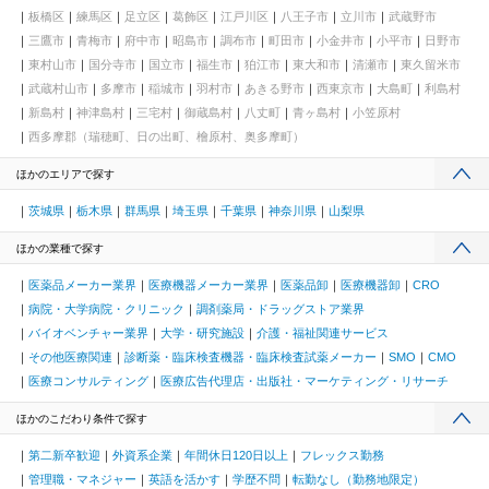
板橋区
練馬区
足立区
葛飾区
江戸川区
八王子市
立川市
武蔵野市
三鷹市
青梅市
府中市
昭島市
調布市
町田市
小金井市
小平市
日野市
東村山市
国分寺市
国立市
福生市
狛江市
東大和市
清瀬市
東久留米市
武蔵村山市
多摩市
稲城市
羽村市
あきる野市
西東京市
大島町
利島村
新島村
神津島村
三宅村
御蔵島村
八丈町
青ヶ島村
小笠原村
西多摩郡（瑞穂町、日の出町、檜原村、奥多摩町）
ほかのエリアで探す
茨城県
栃木県
群馬県
埼玉県
千葉県
神奈川県
山梨県
ほかの業種で探す
医薬品メーカー業界
医療機器メーカー業界
医薬品卸
医療機器卸
CRO
病院・大学病院・クリニック
調剤薬局・ドラッグストア業界
バイオベンチャー業界
大学・研究施設
介護・福祉関連サービス
その他医療関連
診断薬・臨床検査機器・臨床検査試薬メーカー
SMO
CMO
医療コンサルティング
医療広告代理店・出版社・マーケティング・リサーチ
ほかのこだわり条件で探す
第二新卒歓迎
外資系企業
年間休日120日以上
フレックス勤務
管理職・マネジャー
英語を活かす
学歴不問
転勤なし（勤務地限定）