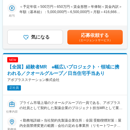
がある場合はご相談ください。 受動喫煙対策：その他（顧客先に
チャレンジしたい場合は断ることもできます。また、定期的な面
を募集しております。
より異なります。）変更の範囲：会社の定める事業所
＜予定年収＞500万円～650万円＜賃金形態＞年俸制＜賃金内訳＞
談を通じて、その時々に応じたプロジェクトを提示するなどフレ
当社では大手メーカーの案件を数多く保有しており、カテーテ
年額（基本給）：5,000,000円～6,500,000円＜月額＞416,666円
キシブルにキャリアが形成できます。その他、本社部門（マネー
ル、検査機器、電子カルテ、中には医療系Saas製品など幅広いア
給与
～541,666円（12分割）＜昇給有無＞有＜残業手当＞有賃金はあ
ジャー、研修部門など）への道もあります。
サイン先の中から面談を積み重ね、あなたの希望するキャリアや
くまでも目安の金額であり、選考を通じて上下する可能性があり
働き方、勤務場所に最も適したご提案をさせていただきます！
ます。月給(月額)は固定手当を含めた表記です。
【業務内容】
医療業界内でのキャリアアップを考えている方、メーカーへの転
応募依頼する
大手製薬会社などを中心としたクライアントのプロジェクトへの
職を視野に入れている方等、全力でサポートいたしますので是非
気になる
配属です。担当エリアの医療機関（開業医、病院）を訪問して、
（エージェントサービス）
ご応募ください！
医師、薬剤師に課題解決するための医薬品情報を提供、副作用情
※未経験の方も募集を行っておりますので、お気軽にご相談くださ
報の収集を行っていただきます。
い
NEW
《具体的には...》
【EPファーマラインでキャリアを築くメリット】
【全国】経験者MR ※幅広いプロジェクト・領域に携
■新薬のプロモーション
■優良案件多数／メーカー転籍を支援
■長期収載品の市場拡大
他社では見かけないような大手メーカーの案件や最先端製品の案
われる／クオールグループ／日当住宅手当あり
■ジェネリック医薬品のプロモーション
件を保有しています。また原則、将来的にクライアント先への転
アポプラスステーション株式会社
※プロジェクトの状況によっては、選考保留（ご紹介できるプロジ
籍も視野に入れた内容で案件を受注しています。(＝将来的に医療
ェクトが出るまで保留）となる場合もございますのであらかじめ
正社員
機器メーカーの正規社員としての勤務が可能) これを可能にして
ご認識の程よろしくお願いします※
いる背景としては、比較的少数規模を保って運営を行っているか
らこそマネージャーの目が行き届く環境を整えることができ、顧
プライム市場上場のクオールグループの一員である、アポプラス
変更の範囲：会社の定める業務
客からの信頼が厚いためです。
の社員として契約した製薬企業のプロジェクト担当MRとして業務
仕事内容
に従事していただきます。内資・外資の新薬メーカー、ジェネリ
■入社後も強力なバックアップが受けられます！
ックメーカーなどプロジェクトは多岐に渡りますので、今までの
CSOは本部のバックアップ体制が何より重要です。1人のプロジ
＜勤務地詳細＞当社契約先製薬企業住所：全国 受動喫煙対策：屋
経験を活かせる環境が整っています。
ェクトマネージャーが管理する営業は約20名程度であり、相談事
内全面禁煙変更の範囲：会社の定める事業所（リモートワーク含
■営業スタイル：担当エリアの医療機関（開業医、病院）を訪問し
勤務地