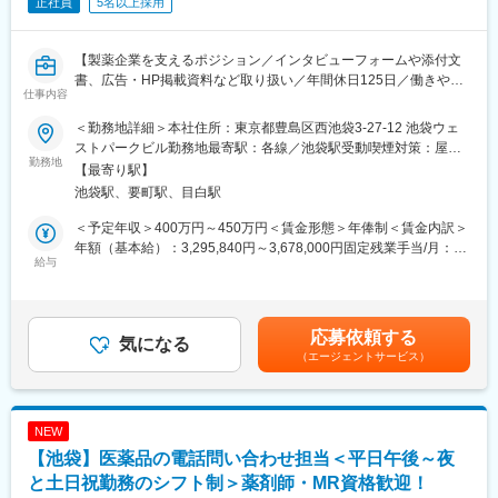
正社員
5名以上採用
【製薬企業を支えるポジション／インタビューフォームや添付文
書、広告・HP掲載資料など取り扱い／年間休日125日／働きやす
仕事内容
い環境整う】
＜勤務地詳細＞本社住所：東京都豊島区西池袋3-27-12 池袋ウェ
■職務内容：
ストパークビル勤務地最寄駅：各線／池袋駅受動喫煙対策：屋内
製薬企業からの依頼を元に、製薬企業が発行・発信する各種資材
勤務地
全面禁煙変更の範囲：会社の定める事業所
【最寄り駅】
を作成や、クオリティチェックを行います。
池袋駅、要町駅、目白駅
＜作成するもの＞
＜予定年収＞400万円～450万円＜賃金形態＞年俸制＜賃金内訳＞
・インタビューフォーム
年額（基本給）：3,295,840円～3,678,000円固定残業手当/月：
（医療用医薬品に関する臨床試験などの医療従事者向け情報が載
給与
58,680円～68,500円（固定残業時間30時間0分/月）超過した時間
っている学術資材の一種）
外労働の残業手当は追加支給＜月額＞333,333円～375,000円（12
・FAQ
分割）（一律手当を含む）＜昇給有無＞有＜残業手当＞有＜給与
・添付文書
補足＞■昇給：能力評価年1回（目標管理制度による評価）■年間
応募依頼する
・製品情報概要
気になる
賞与：年俸制のため支給なし■決算賞与：年1回賃金はあくまでも
（エージェントサービス）
・専門誌掲載広告
目安の金額であり、選考を通じて上下する可能性があります。月
・製品説明用資料
給(月額)は固定手当を含めた表記です。
・HP掲載資料
・患者向け資材
NEW
・くすりのしおり など
【池袋】医薬品の電話問い合わせ担当＜平日午後～夜
★医療従事者向けの専門資料から、患者様向けの資料、HPや広告
に掲載される内容など、幅広いツールに携わります。
と土日祝勤務のシフト制＞薬剤師・MR資格歓迎！