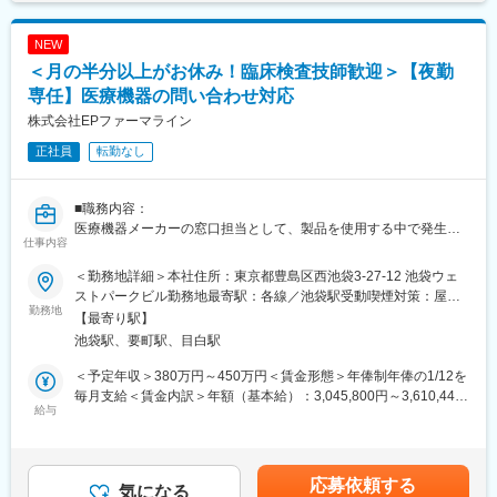
・キャリアチェンジ
■外部就労プロジェクトについて：
営業（事業開発部）、研修（人財開発部）、人事など、本社機能
NEW
～「配属される」のではなく、「キャリアを選ぶ」CRAへ～
へのキャリアチェンジ
アポプラスステーションの外部就労型は、就業前に派遣先との面
＜月の半分以上がお休み！臨床検査技師歓迎＞【夜勤
・自己申告制度
談があり、試験内容や役割を理解したうえでキャリアを選択でき
キャリア希望を申告できるシステムを完備
専任】医療機器の問い合わせ対応
るため、
株式会社EPファーマライン
「どんな経験を積みたいか」を考えながら主体的にキャリア形成
■企業の特徴／魅力：
ができることが特徴です。
・シミックグループの安定性とシナジー効果
正社員
転勤なし
また、製薬メーカーの就労環境で勤務いただくため、過度な残業
安定した財務基盤はもちろん、シミックグループは多数の製薬企
は無く、ワークライフバランスを重視した働き方が可能です。
業との取引、充実した顧客基盤・情報量を有します。
さらに、製薬メーカー社員と同様の教育・研修を受講できる機会
■職務内容：
・業界トップクラスの成長率
もあり、専門性を高めながら成長することができる環境です。
医療機器メーカーの窓口担当として、製品を使用する中で発生す
売上高、MR人数とも順調に拡大を続けています。
仕事内容
（成果や評価に応じて就業先メーカーへ転籍した実績もございま
るトラブルに関して、医療従事者からのお問い合わせに電話で対
す。）
応していただきます。
変更の範囲：会社の定める業務
＜勤務地詳細＞本社住所：東京都豊島区西池袋3-27-12 池袋ウェ
・検査室で使用する機器に対するお問合せ電話対応
ストパークビル勤務地最寄駅：各線／池袋駅受動喫煙対策：屋内
■東証プライム上場・調剤大手のクオールHD傘下：
・フィールドサービス部門への取次業務など
勤務地
全面禁煙変更の範囲：会社の定める事業所
【最寄り駅】
東証プライム上場の大手調剤薬局チェーンを展開するクオールの
病院や検査センターなどで働く、臨床検査技師からのお問合せが
池袋駅、要町駅、目白駅
中核子会社です。CRO事業の一層の拡充を図るため、クオール
メインです。
RD（CRO）と統合し2017年4月より新生アポプラスステーション
＜予定年収＞380万円～450万円＜賃金形態＞年俸制年俸の1/12を
として始動しております。
■具体的な仕事：
毎月支給＜賃金内訳＞年額（基本給）：3,045,800円～3,610,440
主なお問合せは製品トラブル（緊急対応）です。
給与
円固定残業手当/月：62,850円～74,130円（固定残業時間30時間0
■人のキャリアに向き合う会社：
平常時は1日2～5件程度、繁忙期は1日3～8になることもありま
分/月）超過した時間外労働の残業手当は追加支給＜月額＞
ご自身の「将来こうなりたい！この経験を積みたい！」という気
す。
316,666円～375,000円（12分割）（一律手当を含む）＜昇給有無
持ちに向き合う会社です。キャリア形成に熱い営業担当がいる為
・エラーコードにもとづくトラブルシューティング
＞有＜残業手当＞有＜給与補足＞■昇給：能力評価年1回（目標管
応募依頼する
いつでも気軽に相談できます。1か月に1回を目安にメンターとの
→FAQや過去のお問合せ記録から適切な回答を導き出し、お客様
気になる
理制度による評価）■決算賞与制度あり：年1回賃金はあくまでも