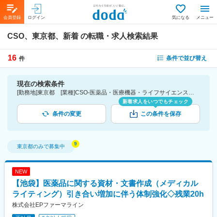
会員登録
ログイン
気になる
メニュー
CSO、東京都、新着
の転職・求人検索結果
16
条件で並び替え
件
現在の検索条件
[勤務地]東京都 [業種]CSO-医薬品・医療機器・ライフサイエンス・医療系サービス [こだわり条件ピックアップ]新着
新着求人をいつでもチェック
条件の変更
この条件を保存
東京都
のみで募集中
NEW
【池袋】医薬品に関する資材・文書作成（メディカル
ライティング）引き合い増加に伴う体制強化◇残業20h
株式会社EPファーマライン