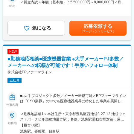
＜賃金内訳＞年額（基本給）：5,500,000円～8,000,000円＜月額
が出来、そのほかにもmyMR君などのシステムを戦略的に活用す
やバイオベンチャーとの繋がりが強く最先端の医薬品に携われる
給与
＞458,333円～666,666円（12分割）＜昇給有無＞有＜残業手当＞
る方法についても、研修を実施しています。
チャンスがあります。
無＜給与補足＞同社は年俸制になります。別途以下のような手当
があります。■四半期一時金：10万円（四半期に1回、10万円程度
【魅力ポイント】
支給）※ただし支給条件があります賃金はあくまでも目安の金額で
変更の範囲：会社の定める業務
■充実したサポート体制：
応募依頼する
気になる
あり、選考を通じて上下する可能性があります。月給(月額)は固定
配属後は担当マネージャーが丁寧に支援します。日々の仕事の悩
（エージェントサービス）
手当を含めた表記です。
みや、キャリア形成の相談等、伴走者として活躍をサポートしま
す。また知識・スキルレベルを上げるために様々な研修をご用意
しています。
NEW
■エリアを跨ぐ転勤なし：
■勤務地応相談■医療機器営業 ※大手メーカーPJ多数／
初任地希望だけでなく、エリアを跨いでの転勤はございません。
メーカーへの転籍が可能です！手厚いフォロー体制
2ndプロジェクト以降も希望や適性に応じて、アサインを検討い
株式会社EPファーマライン
たします。
正社員
■明確な評価制度：
自身の成果や頑張りが客観的に評価され、年収に反映されます。
また、在籍年数が増えると永年勤続報奨金や四半期一時金などの
■□大手プロジェクト多数／メーカー転籍可能／EPファーマライン
手当もアップします。つまり、やりがいや努力がきちんと報われ
は「CSO業界」の中でも医療機器業界に特化した事業を展開して
仕事内容
る報酬制度になっています。
いる、国内でも数少ない大手企業です！■□
＜勤務地詳細1＞本社住所：東京都豊島区西池袋3-27-12 池袋ウェ
【キャリアパス】
■募集概要：
ストパークビル勤務地最寄駅：各線／池袋駅受動喫煙対策：屋内
入社後は希望や経験に応じたプロジェクトに配属します。メーカ
EPファーマラインは「CSO業界」の中でも医療機器業界に特化し
勤務地
全面禁煙＜勤務地詳細2＞全国勤務(希望勤務地考慮)住所：全国に
【最寄り駅】
ーからオファーを受けた場合、メーカーに転籍することも可能で
た事業を展開している、国内でも数少ない大手企業です！現在医
営業所がございます。配属先は入社後に確定します。希望勤務地
池袋駅、要町駅、目白駅
す。オファーや延長依頼があったとしても、別のプロジェクトに
療業界での営業経験をお持ちの方を対象に、医療機器の営業担当