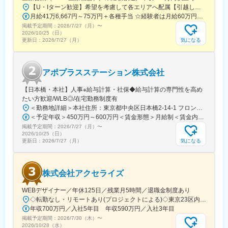
【U・Iターン歓迎】希望を考慮して各エリアへ配属【引越し代は会社全額負担】■本社 東京都中央区築地1-13-1 銀座松竹スクエア9F■勤務エリア：（1）北海道：北海道（2）東北：青森・秋田・岩手・山形・宮城・福島（3）関東：東京・神奈川・千葉・埼玉・茨城・栃木・群馬（4）甲信越：新潟・長野・山梨（5）東海：愛知・岐阜・三重・静岡（6）北陸：富山・石川・福井（7）近畿：大阪・京都・滋賀・奈良・和歌山・兵庫（8）中国：岡山・広島・山口・島根・鳥取（9）四国：香川・徳島・高知・愛媛（10）九州：福岡・大分・宮崎・鹿児島・熊本・佐賀・長崎・沖縄※勤務地限定～全国転勤（規定あり）の選択可能※配属エリアは希望を考慮して決定いたします。希望範囲外への転勤はありません。※変更の範囲：会社の定める事業所（リモートワーク含む）
として結果を出せるように万全のサポート体制を整えています。
月給41万6,667円～75万円＋各種手当 ☆経験者は月給60万円以上！・・・・・・■未経験者：月給41万6,667円～＋各種手当※上記には固定残業代（7万9,114円～／30時間分）を含みます。※超過分は別途全額支給いたします。◎手当を含めれば初年度から年収600万円以上も可能！・・・・・・■経験者：月給60万円～75万円＋各種手当※上記には固定残業代（11万760円～／30時間分）を含みます。※超過分は別途全額支給いたします。＜年収例＞◎初年度年収は700万円以上！◎最大年収900万円以上も目指せる♪・・・・・・＼社員の年収例／ 800万円／36歳（入社3年） 860万円／42歳（入社4年） 920万円／45歳（入社6年） ※諸手当含む
(3)豊富なプロジェクト数、50社を超える多数の取引メーカー：同
掲載予定期間：
業他社と比較しても、多くのプロジェクト数があり、様々なご経
2026/7/27（月）
〜
2026/10/25（日）
験を活かしていただくことが可能です。20代～60代までの幅広い
気になる
更新日：
2026/7/27（月）
年代のMRの方が活躍されています。
■中途入社社員の年収例：
・入社3年目（MR経験者）28歳：642万（月給＋日当＋住宅手
アポプラスステーション株式会社
当）
・入社5年目（MR経験者）33歳：712万（月給＋日当＋住宅手
【日本橋・本社】人事※給与計算・社保◆給与計算の専門性を高め
当）
たい方歓迎/WLB◎/在宅勤務制度有
＜勤務地詳細＞本社住所：東京都中央区日本橋2-14-1 フロントプレイス日本橋勤務地最寄駅：各線／日本橋駅受動喫煙対策：敷地内喫煙可能場所あり変更の範囲：会社の定める事業所
変更の範囲：会社の定める業務
＜予定年収＞450万円～600万円＜賃金形態＞月給制＜賃金内訳＞月額（基本給）：243,000円～330,300円固定残業手当/月：57,000円～77,700円（固定残業時間30時間0分/月）超過した時間外労働の残業手当は追加支給＜月給＞300,000円～408,000円（一律手当を含む）＜昇給有無＞有＜残業手当＞有＜給与補足＞※上記金額にスキル・ご経験に応じて加算する可能性がございます※給与詳細は、経験・スキルを考慮した上で決定。■昇給：年1回（4月）賃金はあくまでも目安の金額であり、選考を通じて上下する可能性があります。月給(月額)は固定手当を含めた表記です。
掲載予定期間：
2026/7/27（月）
〜
2026/10/25（日）
気になる
更新日：
2026/7/27（月）
株式会社アクセライズ
WEBデザイナー／年休125日／残業月5時間／退職金制度あり
◇転勤なし・リモートあり(プロジェクトによる)◇東京23区内を中心としたプロジェクト先▽勤務エリア・東京都内を中心とした一都三県・東京23区内のプロジェクトが中心・プロジェクトによりリモートワークあり・千葉、埼玉、神奈川にも案件あり。強制はなし。■東京本社／東京都千代田区神田小川町1-5-1 神田御幸ビル8F
年収700万円／入社5年目 年収590万円／入社3年目
掲載予定期間：
2026/7/30（木）
〜
2026/10/28（水）