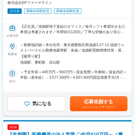
★配属チームによって、担当するツールが変わります。
株式会社EPファーマライン
正社員
職種未経験歓迎
業種未経験歓迎
■魅力ポイント：
・新薬が世の中に出る過程に携わることができます。
・製薬企業を支える作業のため、感謝の言葉をもらったときには
【正社員／池袋駅地下直結のオフィス／毎月シフト希望出せる◎
やりがいを感じます。
希望は考慮されます／年間休日120日／丁寧な研修があり安心】
仕事内容
■働きやすい環境：
■職務内容：
・残業時間：20h以内
＜勤務地詳細＞本社住所：東京都豊島区西池袋3-27-12 池袋ウェ
＜メディカルコミュニケーター（DI職）とは？＞
・土日祝休み／年間休日125日
ストパークビル勤務地最寄駅：各線／池袋駅受動喫煙対策：屋内
製薬メーカーの電話問い合わせ担当として、主に医療従事者（薬
勤務地
・有給取得率：76.9％（2024年度）
全面禁煙変更の範囲：会社の定める事業所
【最寄り駅】
剤師、医師など）からの問い合わせに対応します。医薬品の添付
池袋駅、要町駅、目白駅
文書や文献、FAQを活用しながら、医薬品使用における最新情報
・産前産後休業取得率：100％（2024年度）
を回答します。
・育児休業復帰率：96％（2024年度）
＜予定年収＞445万円～560万円＜賃金形態＞年俸制＜賃金内訳＞
年額（基本給）：3,577,360円～4,507,400円固定残業手当/月：
＜具体的な業務内容＞
給与
■当社について：
72,720円～91,050円（固定残業時間30時間0分/月）超過した時間
・電話問い合わせ対応
当社は、EPSグループの一員として、医薬品・医療・医療機器・
外労働の残業手当は追加支給＜月額＞370,833円～466,666円（12
└1日あたり7～10件程度対応
ヘルスケア業界に特化し、「DIサービス -コンタクトセンターサー
分割）（一律手当を含む）＜昇給有無＞有＜残業手当＞有＜給与
└対応後、問い合わせ内容や回答内容をシステムへインプット
ビス-」「BPOサービス」「医療機器サポートサービス」「マルチ
補足＞■昇給：あり（年1回の評価制度による）■※年俸以外に決算
応募依頼する
し、対応記録を作成
気になる
チャネルプロモーションサービス」「ヘルスケアサポートサービ
賞与が年１回支給あり賃金はあくまでも目安の金額であり、選考
（エージェントサービス）
ス」の5つの基軸サービスにおいて、 常にお客様のニーズにお応
を通じて上下する可能性があります。月給(月額)は固定手当を含め
【具体的な問い合わせ例】
えできるソリューションを開発・提供しています。
た表記です。
・医薬品の服用や保管方法について
・使用期限の確認
変更の範囲：会社の定める業務
NEW
・効果・副作用について 等
【首都圏】医療機器の法人営業 ◇年収610万円～／豊