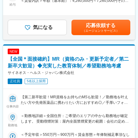
＜賃金内訳＞年額（基本給）：4,260,000円～7,260,000円その他
ます。
給与
固定手当/月：20,000円＜月額＞375,000円～625,000円（12分
■基本的に稼働率は100%
医療施設を訪問し、ドクターを始め医療従事者に対して医薬品の
割）＜昇給有無＞有＜残業手当＞有＜給与補足＞上記年収はあく
常時、待機期間が発生することが無いよう隙間なくアサインをし
品質・有効性・安全性などに関する情報の提供、収集、伝達を主
まで目安であり、前職・経験考慮上、決定いたします。・昇給年2
ています。これも比較的少数規模に抑えて運営を行っているから
に行っていただきます。
回・諸手当：MR手当（上記に含む）、外勤日当 ※各種手当は就
こそ実現ができていることであり、強みの部分です。
応募依頼する
気になる
業規則に則る・その他：車両、iPad、PC/携帯貸与 （プロジェク
【教育研修】
（エージェントサービス）
トによる）賃金はあくまでも目安の金額であり、選考を通じて上
変更の範囲：会社の定める業務
製品教育、継続研修はもちろんのこと、オンコロジー領域専門研
下する可能性があります。月給(月額)は固定手当を含めた表記で
修、ハイブリッドMR研修、
す。
ビジネススキル研修、IT研修（エクセル、ｍｙMR君）等特徴的な
NEW
研修を受講頂けます。
【全国＊面接確約】MR（資格のみ・更新予定者／第二
【当社について】
新卒大歓迎）◆充実した教育体制／希望勤務地考慮
当社はエムスリーグループのであり、現在はCSO事業とメディカ
サイネオス・ヘルス・ジャパン株式会社
ルマーケター事業の2つの事業を柱にビジネスを展開しています。
正社員
5名以上採用
【当社CSO事業の特徴】
■先発品特化型
先発品を扱うPJTをメインで受注しているため、基本的には入社
【第二新卒歓迎！MR資格をお持ちのMSも歓迎！／勤務地を叶え
後2ndPJT以降も先発品の経験を積み、MRとして専門性を磨くこ
たい方や先発医薬品に携わりたい方におすすめ◎／手厚いフォロ
仕事内容
とが出来ます。
ー体制・プロジェクトマネージャーとの連携強】
＜勤務地詳細＞全国住所：ご希望のエリアの中から勤務地が確定
■IT特化型
【はじめに】
します。 受動喫煙対策：屋内全面禁煙変更の範囲：会社の定める
PJTによってリモートMRという形態があることはもちろん、それ
MR資格をお持ちの方（MRの実務未経験OK）をお待ちしておりま
勤務地
事業所
に向けた研修も充実しています。
す。CSOの中でも特に手厚いサポート体制の中で、若手や経験が
＜予定年収＞550万円～900万円＜賃金形態＞年俸制補足事項なし
例えば、効果的なリモートディテールの研修は全員受講頂くこと
浅い方もMRとしてスキルが身に着く環境です。外資製薬メーカー