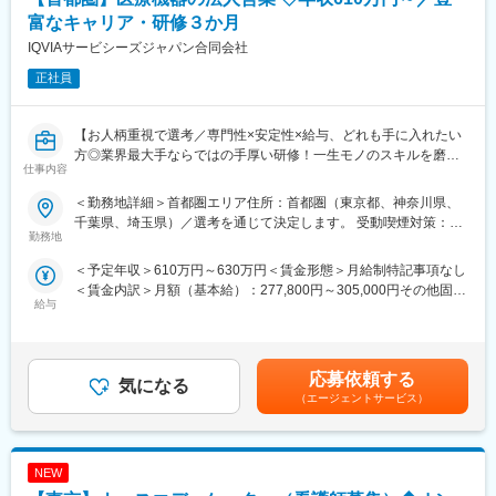
※本ポジションは、「マルチ対応」チームのため、一つのメーカー
富なキャリア・研修３か月
担当としてではなく、幅広いメーカーの医療用医薬品に携わるこ
IQVIAサービシーズジャパン合同会社
とができます。
正社員
※空いている時間は製品や疾患に関する勉強が出来ますので、最新
の知識に触れながら、?々情報をアップデートして頂ける環境で
す。
【お人柄重視で選考／専門性×安定性×給与、どれも手に入れたい
方◎業界最大手ならではの手厚い研修！一生モノのスキルを磨く
■入社後のサポート：
仕事内容
／マーケ・コンサル・管理部門など将来のキャリアパス豊富】
（1）導入研修（配属前）
・一般的な薬学知識と電話応対スキルを中心に学びます。
＜勤務地詳細＞首都圏エリア住所：首都圏（東京都、神奈川県、
＼そもそも「IQVIA」とは？／
・薬学に関する資料の読み方や、電話の取り方、声のトーン、話
千葉県、埼玉県）／選考を通じて決定します。 受動喫煙対策：そ
IQVIAはヘルスケア業界で活躍する企業様を様々な側面から支援す
勤務地
し方などオペレーターとして必要な技術をゼロから学ぶことがで
の他（主要勤務地は屋内全面禁煙だが、就業先の規則に準ずる）
る「CSO」という業界で世界最大手の企業です。今回はIQVIAの
き、自信をもって現場配属できるようにサポートします。
変更の範囲：会社の定める事業所
＜予定年収＞610万円～630万円＜賃金形態＞月給制特記事項なし
正社員として、クライアントである医療機器メーカーの名刺を持
＜賃金内訳＞月額（基本給）：277,800円～305,000円その他固定
って営業活動を行っていただきます。人々の命を守る商材に携わ
（2）製品研修
給与
手当/月：35,000円＜月給＞312,800円～340,000円＜昇給有無＞
るため、社会貢献性と安定性を兼ね備えたお仕事です。
・配属後は、担当する医薬品や疾患についての知識をしっかり学
有＜残業手当＞無＜給与補足＞【残業手当について】管理監督者
びます。また、先輩社員を相手に問い合わせ対応の練習をし、よ
の承認の上、研究会、顧客との会議等が発生する場合、別途残業
■具体的な業務内容：
りスキルを磨いていきます。
手当支給する。【補足】プロジェクト稼働手当(35,000円)、外勤
IQVIAにご入社後、新人研修を経たのちに、平均して2～3年単位
応募依頼する
・最初は、先輩社員が一緒に電話対応を聞いてくれるので、安心
気になる
日当（1日1,500円／外勤3.5時間以上）■変動賞与制（6月・12
で実施される医療機器営業のプロジェクトに配属させていただき
して対応することができます。また、わからないことは、上司や
（エージェントサービス）
月・3月）※平均実績6ヶ月分■インセンティブ：3月（対象者）賃
ます。
周りのメンバーが常にサポートしてくれるので、一人で抱えるこ
金はあくまでも目安の金額であり、選考を通じて上下する可能性
医療機器の営業担当者として、クライアントである医療機器メー
とはありません。
があります。月給(月額)は固定手当を含めた表記です。
カーの名刺を携えて基幹病院などの医師や看護師など医療従事者
NEW
の方々との面談を通して、製品に関わる情報提供や扱い方のレク
■シフトについて：
チャーなどの営業活動を行っていただきます。