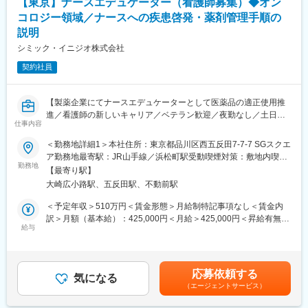
【東京】ナースエデュケーター（看護師募集）◆オン
・毎月15日までに希望日程を出していただき、その月の20日以降
※今回のプロジェクトについての詳細は面接の場でご説明させてい
に翌月のシフト表を配布する流れで決まります。基本的に希望を
コロジー領域／ナースへの疾患啓発・薬剤管理手順の
ただきます。
元にシフトは作成しますし、難しい場合も一度相談させていただ
説明
くことが多いです。
シミック・イニジオ株式会社
■将来的なキャリア：
平均2年前後の医療機器営業プロジェクトが終了したのちは、また
＜勤務時間＞
契約社員
別の医療機器プロジェクトに挑戦することも可能ですし、医薬品
・本ポジションは、時間外の一次対応がメインとなるため、下記
営業であるMRのプロジェクトに参加していただくことも可能で
のシフト時間となります。
す。
◎平日13:00～22:00
【製薬企業にてナースエデュケーターとして医薬品の適正使用推
医療営業として専門性を磨き管理職を目指すのはもちろん、他事
◎土日祝日9:00～18:00、13:00～22:00
進／看護師の新しいキャリア／ベテラン歓迎／夜勤なし／土日祝
業部やグループ会社への異動実績も豊富にございます。（※病院の
仕事内容
休み】
経営コンサル、医薬品メーカーのマーケティング支援、人事担当
変更の範囲：会社の定める業務
■職務概要：
＜勤務地詳細1＞本社住所：東京都品川区西五反田7-7-7 SGスクエ
者などの管理部門）
クライアントである製薬企業の薬剤（オンコロジー領域）につい
ア勤務地最寄駅：JR山手線／浜松町駅受動喫煙対策：敷地内喫煙
営業経験を活かして様々なキャリアプランを実現できるのは、当
て、医療従事者（主に病棟勤務のナース）へ、疾患啓発や薬剤の
勤務地
可能場所あり＜勤務地詳細2＞クライアントの営業所住所：東京都
【最寄り駅】
社ならではの強みです。
管理手順説明をおこなっていただきます。
受動喫煙対策：屋内全面禁煙変更の範囲：会社の定める事業所
大崎広小路駅、五反田駅、不動前駅
クライアントの営業所を拠点に、ターゲット施設（主に大学病
■どなたでもキャッチアップが可能な環境です！：
院・基幹病院）へ赴き、定期的な説明会などを院内で開催してい
＜予定年収＞510万円＜賃金形態＞月給制特記事項なし＜賃金内
文理問わず一から学べる環境を整えているため、専門知識は入社
ただきます。開催にあたり、説明会準備や、施設とのアポイント
訳＞月額（基本給）：425,000円＜月給＞425,000円＜昇給有無＞
後に身に付ける意欲があれば問題ございません。 社員の活躍事例
調整、資料作成等の業務も担当していただきます。
給与
有＜残業手当＞無＜給与補足＞■基本給+営業手当（時間外労働の
についての詳細は、是非こちらのURLも併せてご覧ください。
有無に関わらず20時間分の時間外手当として支給）■別途、外勤
https://healthcarecareerpark.iqvia.com/
■採用背景：
日当、借上社宅制度あり賃金はあくまでも目安の金額であり、選
ナースエデュケーター事業のビジネス拡大における増員採用とな
考を通じて上下する可能性があります。月給(月額)は固定手当を含
変更の範囲：会社の定める業務
応募依頼する
ります。
気になる
めた表記です。
（エージェントサービス）
■働き方：