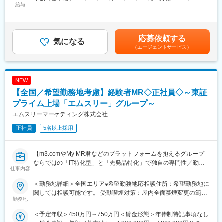
主に医療機器メーカーを早期退職したメンバー、介護などで短期
給与
～541,666円（12分割）＜昇給有無＞有＜残業手当＞有賃金はあ
る方法についても、研修を実施しています。
間医療現場を離れていた方が現在活躍をしています。
くまでも目安の金額であり、選考を通じて上下する可能性があり
※別途正社員募集も行っております(転勤あり)ので、ご要望がござ
ます。月給(月額)は固定手当を含めた表記です。
いましたらお申し付けください！
変更の範囲：会社の定める業務
応募依頼する
気になる
【業務内容】
（エージェントサービス）
入社後は配属前研修を受けたのち、当社クライアントである医療
機器メーカーへ配属されます。
行っていただくお仕事は、医療機器メーカーとして製品のシェア
NEW
拡大と適正使用のための働きかけ。
医療機器営業時代に培った経験をそのまま活かしていただきま
【全国／希望勤務地考慮】経験者MR◇正社員◇～東証
す。
プライム上場「エムスリー」グループ～
今までのご経験を活かせるプロジェクトをご提案いたします。
エムスリーマーケティング株式会社
正社員
5名以上採用
【EPファーマラインでキャリアを築くメリット】
■入社後も強力なバックアップが受けられます！
業界のご経験があっても、会社が異なれば「当たり前」も異なり
【m3.comやMy MR君などのプラットフォームを抱えるグループ
ます。
ならではの「IT特化型」と「先発品特化」で独自の専門性／勤務
仕事内容
業界経験者だからこそのギャップをいち早く解消するのが、本部
地は原則ブロックごとの配属が可能】
スタッフであるプロジェクトマネージャーの役割です。
製薬企業向けのマーケティング／販促事業を展開する当社にて、
＜勤務地詳細＞全国エリア※希望勤務地応相談住所：希望勤務地に
1人のプロジェクトマネージャーが管理する営業は約20名程度で
MRを募集致します。
関しては相談可能です。 受動喫煙対策：屋内全面禁煙変更の範
あり、相談事があればいつでも連絡できる距離感です。
勤務地
囲：会社の定める事業所（リモートワーク含む）
1～2カ月に一度の面談も実施しており、日々の業務だけでなく中
【仕事内容】
＜予定年収＞450万円～750万円＜賃金形態＞年俸制特記事項なし
長期的な視点での相談も可能です。ぜひ頼ってください。
入社後、クライアントである製薬企業でのMR活動に従事いただき