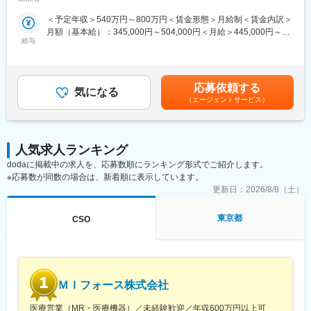
があればいつでも連絡できる距離感です。1～2カ月に一度の面談
む）
て、医師、薬剤師に課題解決するための医薬品情報を提供、副作
も実施しており、日々の業務だけでなく中長期的な視点での相談
＜予定年収＞540万円～800万円＜賃金形態＞月給制＜賃金内訳＞
用情報を収集を行っていただきます。
も可能です。また、クライアント・社内評価に基いた明確な評価
月額（基本給）：345,000円～504,000円＜月給＞445,000円～
・新薬のプロモーション
制度により、キャリアや年収アップに向けた目標を定めやすい環
給与
654,000円（一律手当を含む）＜昇給有無＞有＜残業手当＞有＜
・長期収載品の市場拡大
境です。
給与補足＞※別途営業日当有（年間約40万円／1日2000円／4時間
・ジェネリック医薬品のプロモーション
以上外勤の場合）※能力・前給などを考慮し、規定により決定しま
※1プロジェクトを約2年程度担当します。
■基本的に稼働率は100%：常時、待機期間が発生することが無い
す。※その他の手当は「待遇・福利厚生」欄をご参照ください。昇
※プロジェクトマネージャー、スーパーバイザー(SV)より、日々の
応募依頼する
よう隙間なくアサインをしています。これも比較的少数規模に抑
気になる
給：年1回★頑張りに応じて年収UP★赴任先の評価次第で大幅に
活動についてフォローを受けられる環境です。全国にSVを配置
えて運営を行っているからこそ実現ができていることであり、強
（エージェントサービス）
年収をUPできます。（年2回業績給改定）賃金はあくまでも目安
し、素早くフォローができる体制をとっています。
みの部分です。
の金額であり、選考を通じて上下する可能性があります。月給(月
■組織：約600名のコントラクトMRが在籍しています。社長をは
額)は固定手当を含めた表記です。
じめ、役員クラスが元MR出身のためMRのキャリアや育成、長期
変更の範囲：会社の定める業務
就業について力を入れている企業です。
人気求人ランキング
■特徴：
dodaに掲載中の求人を、応募数順にランキング形式でご紹介します。
(1)充実した教育体制：
※応募数が同数の場合は、新着順に表示しています。
・製品研修（約2週間～2ヶ月、プロジェクトによる）：入社オリ
更新日：
2026/8/8（土）
エンテーション後に配属先プロジェクトの製薬メーカーにて製品
研修を受けていただきます。
東京都
CSO
・継続教育：入社時に配属先の製薬会社で行なわれますが、その
他、横断研修、eラーニングの研修等も受けることが可能です。
・オンコロジー専門MR育成プログラム、IBD専門育成プログラ
ム、CNS専門育成プログラムなどがあり、専門領域MRの育成も
しています。
ＭＩフォース株式会社
(2)プロジェクトマネジメント体制：プロジェクトマネージャー、
スーパーバイザーが日々の活動をフォローします。定期的な連絡
医療営業（MR・医療機器）／未経験歓迎／年収600万円以上可
や面談のほか、必要に応じて素早くバックアップに入るなど、MR