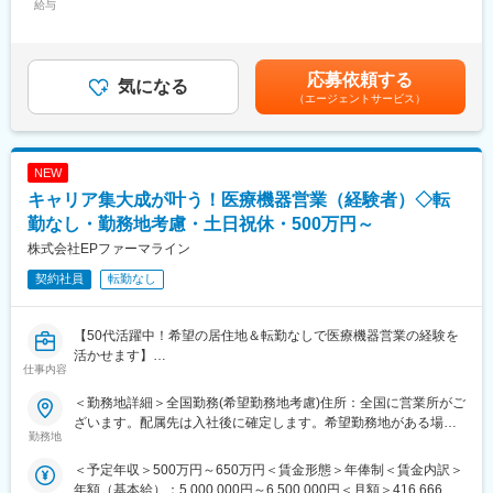
給与
固定手当/月：20,000円＜月額＞375,000円～625,000円（12分
多数のメーカー様との取引があるからこそ多様な経験を積むこと
医療施設を訪問し、ドクターを始め医療従事者に対して医薬品の
割）＜昇給有無＞有＜残業手当＞有＜給与補足＞＜中途入社年収
ができ、PMとして顧客や医師とレベルの高い関係を築くことも、
品質・有効性・安全性などに関する情報の提供、収集、伝達を主
例＞・30歳前半：トータル820万円（年俸＋MR手当＋手当＋社
本社で事業企画や採用、社員の育成などに関わることも可能で
に行っていただきます。
宅）・30代後半：トータル860万円（年俸＋MR手当＋手当＋社
す。複数のプロジェクトを経験し、新たなキャリアに挑戦してい
応募依頼する
気になる
宅）・40歳前半：トータル890万円（年俸＋MR手当＋手当＋社宅
くことを期待しています。
【教育研修】
（エージェントサービス）
＋単身赴任手当）※車両、iPad、PC/携帯貸与 （プロジェクトによ
製品教育、継続研修はもちろんのこと、オンコロジー領域専門研
る）賃金はあくまでも目安の金額であり、選考を通じて上下する
■勤務地：
修、ハイブリッドMR研修、
可能性があります。月給(月額)は固定手当を含めた表記です。
（1）北海道：北海道
ビジネススキル研修、IT研修（エクセル、ｍｙMR君）等特徴的な
（2）東北：青森・秋田・岩手・山形・宮城・福島
NEW
研修を受講頂けます。
（3）関東：東京・神奈川・千葉・埼玉・茨城・栃木・群馬
キャリア集大成が叶う！医療機器営業（経験者）◇転
（4）甲信越：新潟・長野・山梨
【当社について】
勤なし・勤務地考慮・土日祝休・500万円～
（5）東海：愛知・岐阜・三重・静岡
当社はエムスリーグループのであり、現在はCSO事業とメディカ
株式会社EPファーマライン
（6）北陸：富山・石川・福井
ルマーケター事業の2つの事業を柱にビジネスを展開しています。
（7）近畿：大阪・京都・滋賀・奈良・和歌山・兵庫
契約社員
転勤なし
（8）中国：岡山・広島・山口・島根・鳥取
【当社CSO事業の特徴】
（9）四国：香川・徳島・高知・愛媛
■先発品特化型
（10）九州：福岡・大分・宮崎・鹿児島・熊本・佐賀・長崎・沖
先発品を扱うPJTをメインで受注しているため、基本的には入社
【50代活躍中！希望の居住地＆転勤なしで医療機器営業の経験を
縄
後2ndPJT以降も先発品の経験を積み、MRとして専門性を磨くこ
活かせます】
仕事内容
とが出来ます。
変更の範囲：会社の定める業務
【はじめに】
＜勤務地詳細＞全国勤務(希望勤務地考慮)住所：全国に営業所がご
■IT特化型
大手CSO、EPファーマラインでは医療機器営業においてベテラン
ざいます。配属先は入社後に確定します。希望勤務地がある場合
PJTによってリモートMRという形態があることはもちろん、それ
の方を募集いたします！
勤務地
はご相談ください。 受動喫煙対策：その他（顧客先により異なり
に向けた研修も充実しています。
契約社員採用となるため、今までの全国転勤から解放された働き
ます。）変更の範囲：会社の定める事業所
＜予定年収＞500万円～650万円＜賃金形態＞年俸制＜賃金内訳＞
例えば、効果的なリモートディテールの研修は全員受講頂くこと
方が可能です。
年額（基本給）：5,000,000円～6,500,000円＜月額＞416,666円
が出来、そのほかにもmyMR君などのシステムを戦略的に活用す