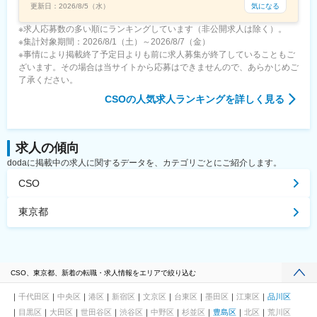
気になる
更新日：
2026/8/5（水）
※求人応募数の多い順にランキングしています（非公開求人は除く）。
※集計対象期間：2026/8/1（土）～2026/8/7（金）
※事情により掲載終了予定日よりも前に求人募集が終了していることもご
ざいます。その場合は当サイトから応募はできませんので、あらかじめご
了承ください。
CSO
の人気求人ランキングを詳しく見る
求人の傾向
dodaに掲載中の求人に関するデータを、カテゴリごとにご紹介します。
CSO
東京都
CSO、東京都、新着の転職・求人情報をエリアで絞り込む
千代田区
中央区
港区
新宿区
文京区
台東区
墨田区
江東区
品川区
目黒区
大田区
世田谷区
渋谷区
中野区
杉並区
豊島区
北区
荒川区