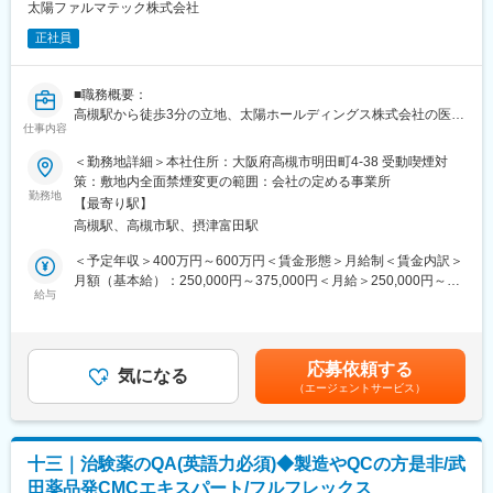
いたします。
太陽ファルマテック株式会社
正社員
【募集背景】
事業拡大にともなう増員。
従来の開発業務の受託業務に加え、今後、商用製造の受託業務を
■職務概要：
本格化させるため、中核となる営業担当を募集します。
高槻駅から徒歩3分の立地、太陽ホールディングス株式会社の医薬
仕事内容
品事 業会社当社にての医薬品（バイオ含む）、治験薬等のGMP管
【組織構成／業務の魅力】
理下における原材料の 受入試験検査、製造した製品試験、製造環
＜勤務地詳細＞本社住所：大阪府高槻市明田町4-38 受動喫煙対
顧客の課題を直接ヒアリングし、社内の技術部門と連携して提案
境調査、バリデーションなどの品質試験業務、 試験検査報告書や
策：敷地内全面禁煙変更の範囲：会社の定める事業所
を行う営業となります。
手順書作成、監査対応や教育等を担って頂きます。
勤務地
低分子医薬品の開発から商用生産において、合成、製剤、分析業
【最寄り駅】
務の広範囲の業務を担っていただきますので、より多くの医薬品
高槻駅、高槻市駅、摂津富田駅
■具体的な仕事内容
開発・製造に携わることが可能です。知識・経験を大きく伸ばせ
・医薬品原料の受入試験、包装材料の受入検査
＜予定年収＞400万円～600万円＜賃金形態＞月給制＜賃金内訳＞
る環境となります。
・医薬品の出荷試験、工程試験、安定性試験
月額（基本給）：250,000円～375,000円＜月給＞250,000円～
・試験手順の作成、改訂、確認など文書管理
給与
375,000円＜昇給有無＞有＜残業手当＞有＜給与補足＞※前年度賞
■企業の特徴／魅力：
・製造環境調査およびモニタリング試験
与支給額：5.4か月分※上記は目安です。ご年齢、ご経験により変
当社は武田薬品工業株式会社のCMC研究部門からスピンアウトし
・試験結果のデータ解析
動します。現職の年収により考慮します賃金はあくまでも目安の
た医薬品CMC研究開発受託会社で、国内最大手の新薬メーカー発
・製造及び試験法バリデーション関連業務
金額であり、選考を通じて上下する可能性があります。月給(月額)
のCMCエキスパートです。フレキシブルな働き方が可能です。年
応募依頼する
・分析機器とコンピューターシステムの管理 業務
気になる
は固定手当を含めた表記です。
間休日126日、フレックスタイム制、充実した福利厚生など、働
（エージェントサービス）
・GMP監査対応
きやすい環境が整っています。また、グローバルな顧客対応や試
・教育訓練業務
験プロジェクトへの参加を通じて、スキルアップとキャリアアッ
・その他工場品質試験全般に関する事項
プが図れる魅力的なポジションです。
十三｜治験薬のQA(英語力必須)◆製造やQCの方是非/武
■同社について
変更の範囲：会社の定める業務
田薬品発CMCエキスパート/フルフレックス
2019年に太陽ホールディングス株式会社グループに加わった、固