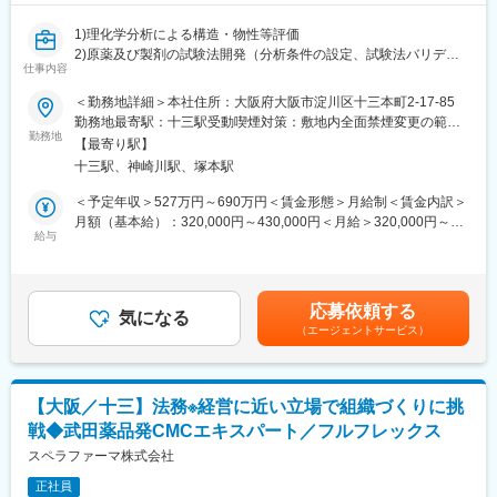
1)理化学分析による構造・物性等評価
2)原薬及び製剤の試験法開発（分析条件の設定、試験法バリデー
仕事内容
ション）
3)上記試験法によるサンプルの評価、安定性試験等
＜勤務地詳細＞本社住所：大阪府大阪市淀川区十三本町2-17-85
4)上記活動の各種資料作成（開発レポート、試験法、バリデーシ
勤務地最寄駅：十三駅受動喫煙対策：敷地内全面禁煙変更の範
ョン計画書・報告書、治験申請資料等）
勤務地
囲：会社の定める事業所
【最寄り駅】
5)上記活動に関連する関連部門（製造部門、営業等）との連携
十三駅、神崎川駅、塚本駅
6）その他上記付帯業務
＜予定年収＞527万円～690万円＜賃金形態＞月給制＜賃金内訳＞
■企業の特徴／魅力：
月額（基本給）：320,000円～430,000円＜月給＞320,000円～
当社は武田薬品工業株式会社のCMC研究部門からスピンアウトし
給与
430,000円＜昇給有無＞有＜残業手当＞有＜給与補足＞■賞与：年
た医薬品CMC研究開発受託会社で、国内最大手の新薬メーカー発
3回／7月、12月、3月（夏季賞与：前年12月1日～本年5月31日、
のCMCエキスパートです。フレキシブルな働き方が可能です。年
年末賞与：本年6月1日～本年11月30日）■昇給：年1回／3月賃金
間休日126日、フレックスタイム制、充実した福利厚生など、働
はあくまでも目安の金額であり、選考を通じて上下する可能性が
応募依頼する
きやすい環境が整っています。また、グローバルな顧客対応や試
気になる
あります。月給(月額)は固定手当を含めた表記です。
（エージェントサービス）
験プロジェクトへの参加を通じて、スキルアップとキャリアアッ
プが図れる魅力的なポジションです。
変更の範囲：会社の定める業務
【大阪／十三】法務※経営に近い立場で組織づくりに挑
戦◆武田薬品発CMCエキスパート／フルフレックス
スペラファーマ株式会社
正社員