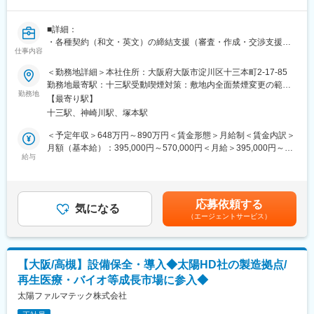
■詳細：
・各種契約（和文・英文）の締結支援（審査・作成・交渉支援な
仕事内容
ど）
・株主総会、取締役会に関する相談、支援
＜勤務地詳細＞本社住所：大阪府大阪市淀川区十三本町2-17-85
・グループ会社への法務的見地からのアドバイス、相談対応
勤務地最寄駅：十三駅受動喫煙対策：敷地内全面禁煙変更の範
・法令、法的手続に関する調査、相談、支援
勤務地
囲：会社の定める事業所
【最寄り駅】
・社内規程類の制改廃に関する企画、立案、相談、支援
十三駅、神崎川駅、塚本駅
・法律事務所・特許事務所など外部専門家との連携
・コンプライアンスの推進、教育の企画と実施
＜予定年収＞648万円～890万円＜賃金形態＞月給制＜賃金内訳＞
・特許・商標権等の知的財産権の取得、維持、管理に関する相
月額（基本給）：395,000円～570,000円＜月給＞395,000円～
談、支援
給与
570,000円＜昇給有無＞有＜残業手当＞有＜給与補足＞■賞与：年
・輸出管理に関する相談、支援
3回／7月、12月、3月■昇給：年1回／3月賃金はあくまでも目安の
・その他、各種事務
金額であり、選考を通じて上下する可能性があります。月給(月額)
※東京出張対応あり 出張頻度:年4回～5回ほど
は固定手当を含めた表記です。
応募依頼する
気になる
（エージェントサービス）
■募集背景：
前任者の退職に伴う欠員補充に加え、将来的な組織機能強化を見
据えた次世代管理職候補の採用および部門内の役割再編に伴う体
制強化
【大阪/高槻】設備保全・導入◆太陽HD社の製造拠点/
再生医療・バイオ等成長市場に参入◆
■組織構成：
現在、部長1名、メンバー1名の2名に加えて、親会社法務3名の合
太陽ファルマテック株式会社
計5名体制の組織です。一人ひとりが裁量を持って業務に取り組め