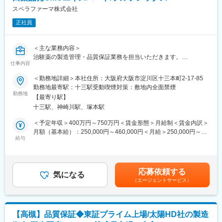
形製剤と注射剤の製造を主要製品として製造受託会社です。高度
スペラファーマ株式会社
なGMP管理のもとに高い品質が求められる医薬品を安定的に供給
正社員
しております。
変更の範囲：会社の定める業務
＜主な業務内容＞
治験薬の製造管理・品質保証業務を担当いただきます。
仕事内容
海外顧客との会議に参加いただくこともあるため、英語が使える
方を求めています。
＜勤務地詳細＞本社住所：大阪府大阪市淀川区十三本町2-17-85
・担当プロジェクト（治験薬、治験原薬）について、GMP QAの
勤務地最寄駅：十三駅受動喫煙対策：敷地内全面禁煙
観点からのプロジェクトの推進サポート
勤務地
【最寄り駅】
・治験薬の品質保証の遂行
十三駅、神崎川駅、塚本駅
・品質コンプライアンスの監視および改善（品質トラブル対応、
変更管理を含む）
＜予定年収＞400万円～750万円＜賃金形態＞月給制＜賃金内訳＞
・製造・品質管理書類の照査・確認
月額（基本給）：250,000円～460,000円＜月給＞250,000円～
・社内外の製造・試験施設の監査・指導
給与
460,000円＜昇給有無＞有＜残業手当＞有＜給与補足＞■賞与あ
・社内の品質システムの継続的な改善
り：年2回（7月、12月）賃金はあくまでも目安の金額であり、選
★最初の数カ月間はメンターからのOJTがございますので、ご安
考を通じて上下する可能性があります。月給(月額)は固定手当を含
心ください。
めた表記です。
応募依頼する
気になる
（エージェントサービス）
■サポート体制：
様々なご依頼を受けますので、このポジションで経験を積むこと
で、QAコンサルタント（外部企業に対して品質保証のアドバイス
やコンサルティングを提供）やプロジェクトマネージャーへのキ
【高槻】品質保証◆東証プライム上場/太陽HD社の製造
ャリアパスが期待できます。