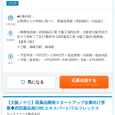
■同社について：
正社員
2019年に太陽ホールディングス株式会社グループに加わった、固
形製剤と注射剤の製造を主要製品として製造受託会社です。高度
なGMP管理のもとに高い品質が求められる医薬品を安定的に供給
■仕事内容：
しております。
お客様からの依頼に基づく、医薬品原薬（有効成分）の結晶ビジ
仕事内容
ネス業務全般をお願いします。具体的には、以下のような業務で
変更の範囲：会社の定める業務
チームの中核を担って頂くことを想定しています。
＜勤務地詳細＞武田薬品工業 大阪工場内住所：大阪府大阪市淀川
・ 医薬品原薬／中間体の結晶化とプロセス開発および技術戦略の
区十三本町二丁目17番85号 (武田薬品工業 大阪工場内) 勤務地最
立案
勤務地
寄駅：阪急神戸線／十三駅受動喫煙対策：その他（就業場所全面
【最寄り駅】
・ 結晶多形のスクリーニング／評価／制御および研究開発のマネ
禁煙）変更の範囲：会社の定める事業所
十三駅、神崎川駅、塚本駅
ジメント
・ 原薬の塩／共結晶のスクリーニング／評価／制御および研究開
＜予定年収＞750万円～1,000万円＜賃金形態＞月給制＜賃金内訳
発のマネジメント
＞月額（基本給）：479,000円～646,000円＜月給＞479,000円～
・ 結晶構造解析および研究開発のマネジメント
給与
646,000円＜昇給有無＞有＜残業手当＞有＜給与補足＞■賞与：年
・ 若手研究者の指導およびチーム運営
3回／7月、12月、3月（夏季賞与：前年12月1日～本年5月31日、
・ 他部門（製剤、分析）との連携によるCMC開発の推進
年末賞与：本年6月1日～本年11月30日）■昇給：年1回／3月賃金
・ 顧客との技術折衝および受託案件のプロジェクトマネジメント
はあくまでも目安の金額であり、選考を通じて上下する可能性が
応募依頼する
・ 中長期的な技術開発テーマの企画／推進
気になる
あります。月給(月額)は固定手当を含めた表記です。
（エージェントサービス）
■組織構成：
製薬研究所は50名程の組織で若手からベテランまで幅広く活躍を
しています。
【大阪／十三】医薬品開発スタートアップ企業向け営
業◆武田薬品発CMCエキスパート/フルフレックス
■業務の魅力：
MicroEDは国内民間企業で導入しているのは当社のみ、世界を含
スペラファーマ株式会社