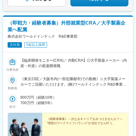
変更の範囲：会社の定める業務
（即戦力・経験者募集）外部就業型CRA／大手製薬企
業へ配属
株式会社ワールドインテック R&D事業部
正社員
5名以上採用
【臨床開発モニター(CRA)／ 内勤CRA】◎大手製薬メーカー（内
資・外資）の新薬開発職
仕事内容
《東京23区／大阪市内(一部近隣都市)での勤務》☆大手製薬メー
カーでご活躍いただけます。(株)ワールドインテック R&D事業部
勤務地
臨床開発グループ【営業所住所】■東京営業所：東京都港区東新橋
2-14-1 NBFコモディオ汐留4Ｆ [最寄り駅]汐留駅■大阪営業所：大
900万円（経験10年）
阪府大阪市北区梅田1-1-3 大阪駅前第3ビル5F [最寄り駅]大阪駅
700万円（経験5年）
給与
《経験者募集》～次なるキャリアをみつけませんか？～
”理想のワークライフバランス”が当社でなら叶う。