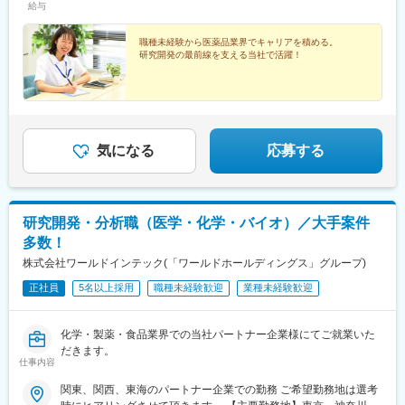
■担当エリア：
2丁目14-1 NBFコモディオ汐留4F【大阪営業所】大阪市西区北堀
給与
どを考慮の上、当社規定により優遇します。
国内支店（仙台、埼玉、東京、名古屋、大阪、岡山）のいずれか
江2-2-18 ワールドホールディングス北堀江4F
の配属となります。それぞれ在籍拠点をベースにチームでエリア
職種未経験から医薬品業界でキャリアを積める。
を担当しています。
研究開発の最前線を支える当社で活躍！
※1チーム4名～8名で構成、配属エリアによっては出張が発生しま
す。
■担当に関して：
大学病院などの基幹病院を担当いただきます。
担当はエリアごとに異なりますが数件～数十件が多いです。
気になる
応募する
■仕事の魅力：
脳血管疾患は患者さんの命やQOLに直結し、我々の提供するデバ
イスによって患者さんの不安の解消やQOL向上に大きく貢献でき
研究開発・分析職（医学・化学・バイオ）／大手案件
ます。医療現場の最前線で医師・スタッフと並走し、適正使用を
多数！
支える技術知識を磨きながら、責任とやりがい、成果の実感を得
られる仕事です。
株式会社ワールドインテック(「ワールドホールディングス」グループ)
正社員
5名以上採用
職種未経験歓迎
業種未経験歓迎
変更の範囲：会社の定める業務
化学・製薬・食品業界での当社パートナー企業様にてご就業いた
だきます。
仕事内容
関東、関西、東海のパートナー企業での勤務 ご希望勤務地は選考