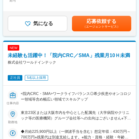
給与
534,000円＜昇給有無＞有＜残業手当＞有＜給与補足＞※経験、能
ーバルで同ブランドの展開を開始しました。現在、新製品発売が
力等を考慮し同社規定により決定■営業日当あり■賞与あり（年2
続いていることから、営業力強化に向けた増員採用です。
回）■昇給・昇格あり（年1回）■職位：一般職～主任クラス賃金
はあくまでも目安の金額であり、選考を通じて上下する可能性が
応募依頼する
■業務内容：
気になる
あります。月給(月額)は固定手当を含めた表記です。
（エージェントサービス）
・脳血管疾患関連を中心とした販売活動
・製品適正使用のための技術サポート
・製品適正使用に必要となる文献資料や製品関連の情報提供（勉
強会・セミナーの主催など）
NEW
・販売代理店へのサポート（製品情報の提供・勉強会の主催な
未経験も活躍中！「院内CRC／SMA」残業月10Ｈ未満
ど）
・各種学会への参加
株式会社ワールドインテック
■働き方：
正社員
5名以上採用
立ち会い業務が週に復数回ございます。1回の立ち合いは数時間～
半日程度です。また休日出勤は学会対応や緊急の物流対応などで
月1～2回程度ございます。
<院内CRC・SMA>ワークライフバランス◎希少疾患やオンコロジ
ー領域等含め幅広い領域でスキルアップ
■担当製品：
仕事内容
脳動脈瘤、脳梗塞、脳動静脈奇形など、さまざまな脳血管の病気
に対するカテーテル治療製品になります。豊富なラインナップを
東京23区または大阪市内を中心とした配属先（大学病院やクリニ
揃えており、症例に合わせて革新的な製品を提案することができ
ック等の医療機関）グループ会社等への出向はございません※下記
勤務地
ます。患者さんの負担の少ない治療を目指しグローバルで使用さ
エリアの医療機関にて勤務できる方も大歓迎！（千葉県・埼玉
れている製品です。
県・神奈川県・福島県・京都府・兵庫県・和歌山県・福岡県）
◆月給225,900円以上（一律諸手当を含む）想定年収：430万円～
R&D事業部 臨床開発グループ【東京営業所】東京都港区東新橋
700万円※残業代は別途支給します。※能力・資格・経験・年齢な