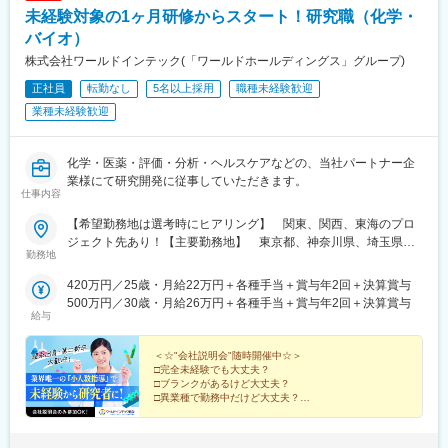
未経験対象の1ヶ月研修からスタート！研究職（化学・
バイオ）
株式会社ワールドインテック(「ワールドホールディングス」グループ)
正社員
転勤なし
5名以上採用
職種未経験歓迎
業種未経験歓迎
化学・医薬・評価・分析・ヘルスケアなどの、当社パートナー企
業様にて研究開発に従事していただきます。
仕事内容
【希望勤務地は選考時にヒアリング】 関東、関西、東海のプロ
ジェクト先あり！【主要勤務地】 東京都、神奈川県、埼玉県、
勤務地
千葉県、茨城県、栃木県、群馬県、大阪府、兵庫県、京都府、滋
賀県、静岡県、愛知県、三重県、広島県、福岡県※住宅補助あり！
420万円／25歳・月給22万円＋各種手当＋賞与年2回＋決算賞与
（月6万7000円まで会社補助）【配属先一例】中外製薬株式会社
500万円／30歳・月給26万円＋各種手当＋賞与年2回＋決算賞与
中外製薬工業株式会社株式会社明治堺化学工業株式会社日本化薬
給与
株式会社日東電工株式会社 豊橋事業所ニプロファーマ株式会社 大
舘工場株式会社カネカ株式会社DNPファインケミカル宇都宮株式
＜☆"会社説明会"随時開催中☆＞
会社中外医科学研究所東邦チタニウム株式会社高田製薬株式会社
□完全未経験でも大丈夫？
□ブランクがあるけど大丈夫？
株式会社理研ジェネシス株式会社マテリアルゲート三井化学EMS
□異業種で勤務中だけど大丈夫？
株式会社株式会社エネコート 他＼NEW！エリア制度導入／全国
→給与をもらいながら知識・技術を身につける、【1ヶ
でスキルを伸ばしたい方も、好きな場所で研究をしたい方も、ご
月研修制度】で解決！
希望をお聞かせください！詳細は選考時にご案内いたします。