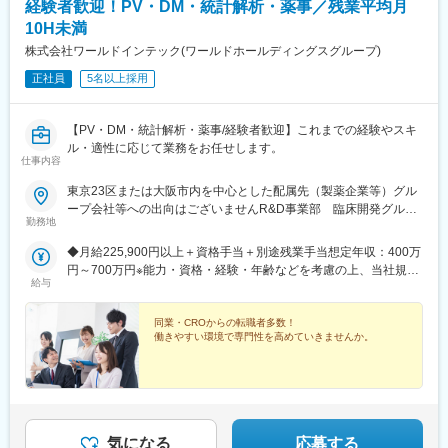
経験者歓迎！PV・DM・統計解析・薬事／残業平均月
・提供する医療デバイスによって、脳血管疾患を持つ患者さんの
10H未満
不安を解消し、QOL向上に大きく貢献できます。
・医療従事者のパートナーとして、医療の最前線に関わることが
株式会社ワールドインテック(ワールドホールディングスグループ)
できます。
正社員
5名以上採用
・研究開発、工場、本社など社内全ての部署と深く連携すること
で、幅広い知見を身につけることができま
す
【PV・DM・統計解析・薬事/経験者歓迎】これまでの経験やスキ
・西日本エリアマネージャーとしてピープルマネジメトスキルの
ル・適性に応じて業務をお任せします。
習得に加え、米国本社との連携も多く、グローバルリーダーシッ
仕事内容
プを養うことができます。
東京23区または大阪市内を中心とした配属先（製薬企業等）グル
ープ会社等への出向はございませんR&D事業部 臨床開発グルー
■当社について：
勤務地
プ【東京営業所】東京都港区東新橋2丁目14-1 NBFコモディオ汐
現千円札にも描かれている「北里柴三郎」が発起人となり、1921
留4F【大阪営業所】大阪市西区北堀江2-2-18 ワールドホールデ
年に創業され、100年以上医療に貢献をしてきた当社。国産初の
◆月給225,900円以上＋資格手当＋別途残業手当想定年収：400万
ィングス北堀江4F
体温計製造からスタートし、今では5万点以上の製品を160以上の
円～700万円※能力・資格・経験・年齢などを考慮の上、当社規定
国と地域に展開している総合医療機器メーカーです。「医療を通
給与
により優遇します。
じて社会に貢献するという」企業理念のもと、次の100年に向け
て成長を続けています。
同業・CROからの転職者多数！
売上高1兆361億円（2025年3月）、グローバル売上比率77％、世
働きやすい環境で専門性を高めていきませんか。
界160の国と地域に展開するグローバル総合医療機器メーカーへ
と成長しました。2022年度からの5か年成長戦略「GS26」では、
「デバイスからソリューションへ」という中長期ビジョンを掲
げ、医療課題への革新的かつ包括的なソリューションを提供する
ことで、社会価値の創造に貢献し企業価値の最大化を目指しま
気になる
応募する
す。