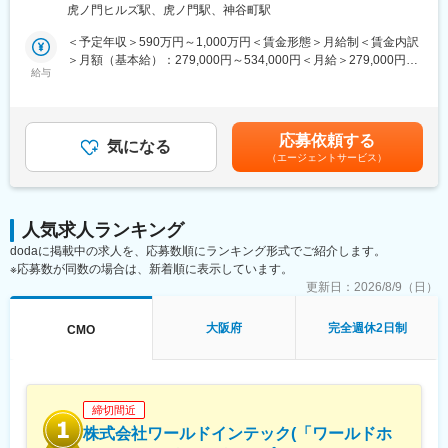
２丁目６－１ 虎ノ門ヒルズ ステーションタワー 受動喫煙対策：
虎ノ門ヒルズ駅、虎ノ門駅、神谷町駅
ていただきます。
敷地内喫煙可能場所あり変更の範囲：会社の定める事業所（リモ
製品の販売、サービスの提供を通じて医療現場の改題を解決する
ートワーク含む）
＜予定年収＞590万円～1,000万円＜賃金形態＞月給制＜賃金内訳
ことで医療に貢献し、テルモブランドを育成することがミッショ
＞月額（基本給）：279,000円～534,000円＜月給＞279,000円～
ンです。
給与
534,000円＜昇給有無＞有＜残業手当＞有＜給与補足＞※経験、能
力等を考慮し同社規定により決定■営業日当あり■賞与あり（年2
■業務内容：
回）■昇給・昇格あり（年1回）■職位：一般職～主任クラス賃金
・担当製品の販売活動、各種販促イベントの企画運営
はあくまでも目安の金額であり、選考を通じて上下する可能性が
応募依頼する
・製品適正使用のための技術サポート（手術の立会いあり）
気になる
あります。月給(月額)は固定手当を含めた表記です。
（エージェントサービス）
・製品適正使用に必要となる文献・資料・製品関連情報の提供
・販売代理店へのサポート（製品情報の提供・勉強会の主催な
ど）
・各種学会への参加（年数回程度で土日出社があります。）
人気求人ランキング
dodaに掲載中の求人を、応募数順にランキング形式でご紹介します。
■担当製品：
※応募数が同数の場合は、新着順に表示しています。
心臓や下肢の血管の病気に対し、カテーテルを用いて治療する
「バスキュラーインターベンション（血管内カテーテル治療）」
更新日：
2026/8/9（日）
や、血管内の状態を診るための「イメージング（画像診断）」、
肝臓がんの化学療法「インターベンショナルオンコロジー」に関
大阪府
完全週休2日制
CMO
する製品を展開しています。治療効果の向上と、デバイスを扱う
医師が求める操作性や品質を追求するとともに、患者さんの身体
にやさしい治療（低侵襲治療）の発展に貢献しています。
＜製品詳細＞
締切間近
https://www.terumo.co.jp/business/tis
株式会社ワールドインテック(「ワールドホ