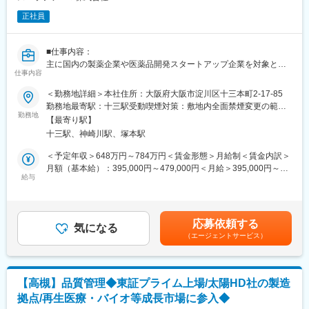
めても3社程の導入となっており、MicroEDのような先端分析技術
正社員
等、新しい技術への取り組みも積極的に行っています。
※https://www.spera-pharma.co.jp/technology/drug/3ded-microed/
また、在籍を想定している結晶チームは、原薬の品質設計、製剤
■仕事内容：
設計や物性評価等の医薬品開発の中核を担っています。少数精鋭
主に国内の製薬企業や医薬品開発スタートアップ企業を対象とし
のチームで、他部門との連携も密に行いながら、医薬品の品質向
仕事内容
た新規開拓営業および既存顧客へのPR活動を担っていただきま
上に貢献できる環境です。
す。
＜勤務地詳細＞本社住所：大阪府大阪市淀川区十三本町2-17-85
受託業務の内容は製薬、製剤、分析と多岐に渡りますので、医薬
勤務地最寄駅：十三駅受動喫煙対策：敷地内全面禁煙変更の範
■出張頻度：
品開発に関する幅広い知識・経験を必要とする業務となります。
勤務地
囲：会社の定める事業所
・定常での出張は発生しません（顧客との折衝等での出張が発生
【最寄り駅】
既にCDMO業界や、医薬品原料メーカーでご活躍の方には、得意
する可能性はあり）
十三駅、神崎川駅、塚本駅
な領域を中心に重要顧客もお任せします。
＜予定年収＞648万円～784万円＜賃金形態＞月給制＜賃金内訳＞
■企業の特徴／魅力：
【主な業務内容】
月額（基本給）：395,000円～479,000円＜月給＞395,000円～
当社は武田薬品工業株式会社のCMC研究部門からスピンアウトし
・開発案件、商用案件獲得のための営業活動
給与
479,000円＜昇給有無＞有＜残業手当＞有＜給与補足＞■賞与：賞
た医薬品CMC研究開発受託会社で、国内最大手の新薬メーカー発
・業界情報収集およびPR内容の精査
与： 年3回■昇給：年1回／3月賃金はあくまでも目安の金額であ
のCMCエキスパートです。フレキシブルな働き方が可能です。年
・価格交渉
り、選考を通じて上下する可能性があります。月給(月額)は固定手
間休日126日、フレックスタイム制、充実した福利厚生など、働
・受託案件のマネジメント
当を含めた表記です。
きやすい環境が整っています。また、グローバルな顧客対応や試
応募依頼する
・人脈開拓
気になる
験プロジェクトへの参加を通じて、スキルアップとキャリアアッ
（エージェントサービス）
・展示会
プが図れる魅力的なポジションです。
※1か月に2回程度、宿泊をともなう出張が発生する可能性あり
変更の範囲：会社の定める業務
弊社は武田薬品工業からスピンアウトした会社であり、様々な技
【高槻】品質管理◆東証プライム上場/太陽HD社の製造
術が蓄積されております。研究者からニーズを聞き取る知識とコ
拠点/再生医療・バイオ等成長市場に参入◆
ミュニケーション能力、そして、課題解決のための提案力を期待