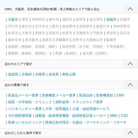
CMO、大阪府、完全週休2日制の転職・求人情報をエリアで絞り込む
大阪市
堺市
岸和田市
豊中市
池田市
吹田市
泉大津市
高槻市
貝塚市
守口市
枚方市
茨木市
八尾市
泉佐野市
富田林市
寝屋川市
河内長野市
松原市
大東市
和泉市
箕面市
柏原市
羽曳野市
門真市
摂津市
高石市
藤井寺市
東大阪市
泉南市
四條畷市
交野市
大阪狭山市
阪南市
泉南郡（熊取町、田尻町、岬町）
南河内郡（太子町、河南町、千早赤阪村）
豊能郡（豊能町、能勢町）
三島郡（島本町）
泉北郡（忠岡町）
ほかのエリアで探す
滋賀県
京都府
兵庫県
奈良県
和歌山県
ほかの業種で探す
医薬品メーカー業界
医療機器メーカー業界
医薬品卸
医療機器卸
CRO
病院・大学病院・クリニック
調剤薬局・ドラッグストア業界
バイオベンチャー業界
大学・研究施設
介護・福祉関連サービス
その他医療関連
診断薬・臨床検査機器・臨床検査試薬メーカー
SMO
CSO
医療コンサルティング
医療広告代理店・出版社・マーケティング・リサーチ
ほかのこだわり条件で探す