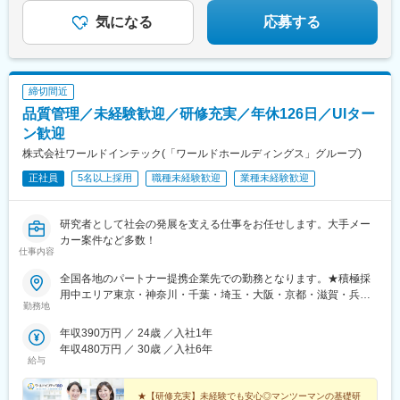
まずは説明だけ聞いてみたいという方も大歓迎♪
気になる
応募する
締切間近
品質管理／未経験歓迎／研修充実／年休126日／UIター
ン歓迎
株式会社ワールドインテック(「ワールドホールディングス」グループ)
正社員
5名以上採用
職種未経験歓迎
業種未経験歓迎
研究者として社会の発展を支える仕事をお任せします。大手メー
カー案件など多数！
仕事内容
全国各地のパートナー提携企業先での勤務となります。★積極採
用中エリア東京・神奈川・千葉・埼玉・大阪・京都・滋賀・兵
勤務地
庫・愛知・三重・福岡※北海道・沖縄県を除く45都府県に多彩な
プロジェクトを用意。※勤務地は希望を最大限考慮して決定しま
年収390万円 ／ 24歳 ／入社1年
す。※U・Iターン歓迎！住宅補助あり（月6万7000円まで会社補
年収480万円 ／ 30歳 ／入社6年
助）＼NEW！エリア制度導入／全国でスキルを伸ばしたい方も、
給与
好きな場所で研究をしたい方も、ご希望をお聞かせください！詳
細は選考時にご案内いたします。【配属先企業の一例】中外製薬
★【研修充実】未経験でも安心◎マンツーマンの基礎研