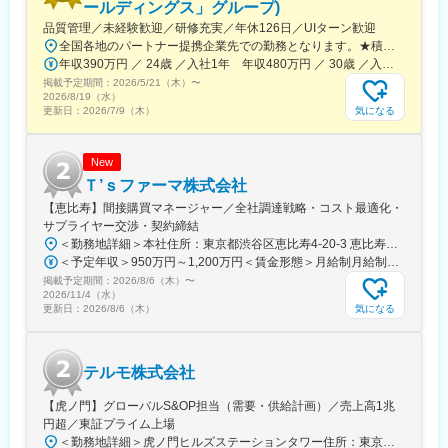
■配属エリア：
ールディングス」グループ)
国内支店のいずれかの配属となります。それぞれ在籍拠点をベー
品質管理／未経験歓迎／研修充実／年休126日／UIターン歓迎
スにチームでエリアを担当しています。業務を通じた「感動」と
全国各地のパートナー提携企業先での勤務となります。★積極採用中エリア東京・神奈川・千葉・埼玉・大阪・京都・滋賀・兵庫・愛知・三重・福岡※北海道・沖縄県を除く45都府県に多彩なプロジェクトを用意。※勤務地は希望を最大限考慮して決定します。※U・Iターン歓迎！住宅補助あり（月6万7000円まで会社補助）＼NEW！エリア制度導入／全国でスキルを伸ばしたい方も、好きな場所で研究をしたい方も、ご希望をお聞かせください！詳細は選考時にご案内いたします。【配属先企業の一例】中外製薬株式会社中外製薬工業株式会社株式会社明治堺化学工業株式会社日本化薬株式会社日東電工株式会社 豊橋事業所ニプロファーマ株式会社 大舘工場株式会社カネカ株式会社DNPファインケミカル宇都宮株式会社中外医科学研究所東邦チタニウム株式会社高田製薬株式会社株式会社理研ジェネシス株式会社マテリアルゲート三井化学EMS株式会社株式会社エネコート 他
「成長」を大事にする職場でチーム活動を重視した風土です。
年収390万円 ／ 24歳 ／入社1年 年収480万円 ／ 30歳 ／入社6年
掲載予定期間：
2026/5/21（木）
〜
■担当に関して：
2026/8/19（水）
大学病院などの基幹病院を担当いただきます。
気になる
更新日：
2026/7/9（木）
担当はエリアごとに異なりますが数件～数十件が多いです。
■仕事の魅力：
New
治療部位や手順に合わせて多様な製品を展開する中で、患者さん
Ｔ’ｓファーマ株式会社
には治療効果とQOLの向上を、ドクターには手技において最大限
【恵比寿】間接購買マネージャー／全社調達戦略・コスト最適化・
のパフォーマンスを発揮できる製品を提供することを目指してい
サプライヤー交渉・契約締結
ます。中でもMRは製品情報提供のみならず、販売した医療機器が
＜勤務地詳細＞本社住所：東京都渋谷区恵比寿4-20-3 恵比寿ガーデンプレイスタワー18F勤務地最寄駅：各線／恵比寿駅受動喫煙対策：屋内全面禁煙変更の範囲：会社の定める事業所（リモートワーク含む）
安全に使用されるために研修会を開催しり、使用にあたってのト
＜予定年収＞950万円～1,200万円＜賃金形態＞月給制月給制。ご経験等により変動あり、当社既定により決定。＜賃金内訳＞月額（基本給）：688,000円～869,000円＜月給＞688,000円～869,000円＜昇給有無＞有＜残業手当＞有＜給与補足＞ご経験等により変動あり、当社既定により決定。業績賞与年1回、昇給年1回。賃金はあくまでも目安の金額であり、選考を通じて上下する可能性があります。月給(月額)は固定手当を含めた表記です。
レーニングの機会を提供するなど重要な役割を担っているため、
掲載予定期間：
2026/8/6（木）
〜
やりがいを感じられます。
2026/11/4（水）
気になる
更新日：
2026/8/6（木）
変更の範囲：会社の定める業務
テルモ株式会社
【虎ノ門】グローバルS&OP担当（需要・供給計画）／売上高1兆
円超／東証プライム上場
＜勤務地詳細＞虎ノ門ヒルズステーションタワー住所：東京都港区虎ノ門２丁目６－１ 虎ノ門ヒルズ ステーションタワー 受動喫煙対策：敷地内喫煙可能場所あり変更の範囲：会社の定める事業所