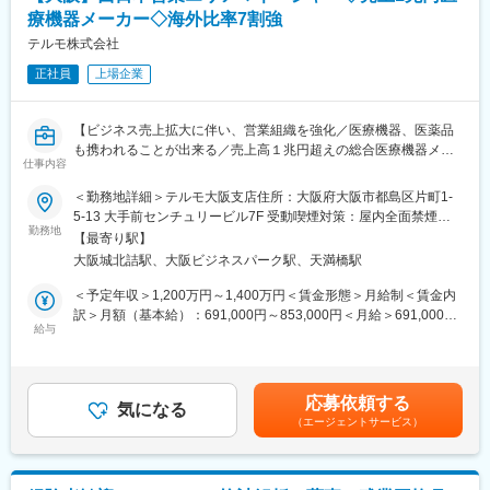
形製剤と注射剤の製造を主要製品として製造受託会社です。高度
療機器メーカー◇海外比率7割強
なGMP管理のもとに高い品質が求められる医薬品を安定的に供給
しております。
テルモ株式会社
正社員
上場企業
変更の範囲：会社の定める業務
【ビジネス売上拡大に伴い、営業組織を強化／医療機器、医薬品
も携われることが出来る／売上高１兆円超えの総合医療機器メー
仕事内容
カー／海外売上高比率７割超え】
＜勤務地詳細＞テルモ大阪支店住所：大阪府大阪市都島区片町1-
西日本の営業エリアマネージャーとして以下の業務をお任せしま
5-13 大手前センチュリービル7F 受動喫煙対策：屋内全面禁煙変
す。
勤務地
更の範囲：会社の定める事業所
【最寄り駅】
■仕事内容：
大阪城北詰駅、大阪ビジネスパーク駅、天満橋駅
・国内営業組織において西日本エリア（関西、中四国、九州）の3
チーム約20名を統括するエリアマネージャーを担当します。
＜予定年収＞1,200万円～1,400万円＜賃金形態＞月給制＜賃金内
・販売計画達成に向けた進捗管理を行います。
訳＞月額（基本給）：691,000円～853,000円＜月給＞691,000円
・病院、医療従事者、販売代理店との折衝を担います。
給与
～853,000円＜昇給有無＞有＜残業手当＞有＜給与補足＞※経験、
※宿泊を伴う出張は頻繁にございます。
能力等を考慮し同社規定により決定■営業日当あり■賞与あり（年
※学会参加やイベントなどで休日出勤も 1～2回程度/月ございます
2回）■昇給・昇格あり（年1回）■職位：管理職賃金はあくまでも
目安の金額であり、選考を通じて上下する可能性があります。月
応募依頼する
■仕事詳細：
気になる
給(月額)は固定手当を含めた表記です。
（エージェントサービス）
・国内営業組織において西日本エリア（関西以西）の3チーム約
20名を統括するエリアマネージャーを想定します。
■仕事の魅力：