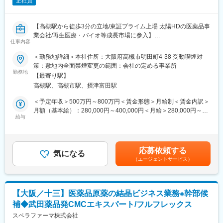
正社員
る環境です。
50代:2名、30代:3名
【高槻駅から徒歩3分の立地/東証プライム上場 太陽HDの医薬品事
■魅力：
業会社/再生医療・バイオ等成長市場に参入】
企業法務としての専門性を活かしながら、高度な技術力を持つ医
仕事内容
■業務内容：
薬品・治験薬製造事業を法務面から支えることができます。
当社にて、医薬品製造設備のエンジニアリング業務をご担当いた
＜勤務地詳細＞本社住所：大阪府高槻市明田町4-38 受動喫煙対
直接患者様と接する機会はありませんが、医療・医薬品分野を通
だきます。特に設備の新設に携わっていただきますが、一部、改
策：敷地内全面禁煙変更の範囲：会社の定める事業所
じて社会貢献を実感できるポジションです。
良、修繕、保全工事の計画、実務および実務管理を行っていただ
勤務地
また、将来的には親会社・グループ会社関連業務に携わる可能性
【最寄り駅】
きます。事業拡大に伴う増員募集となります。
もあり、幅広い事業領域に触れながら法務としての知見を深める
高槻駅、高槻市駅、摂津富田駅
＜具体的には＞
ことができます。
・無菌製剤設備の新規設備導入、改造：製造設備の新設および既
＜予定年収＞500万円～800万円＜賃金形態＞月給制＜賃金内訳＞
各部門と密接に連携しながら、法務としての視野を広げ、社内か
存設備の増設や改造に関する計画立案、基本設計、見積査定、バ
月額（基本給）：280,000円～400,000円＜月給＞280,000円～
ら信頼されるパートナーとしてご活躍いただけるポジションで
リデーション関連書類の作成
給与
400,000円＜昇給有無＞有＜残業手当＞有＜給与補足＞※前年度賞
す。
・GMP業務：設備適格性評価、キャリブレーション、定期メンテ
与支給額：5.4か月分※上記は目安です。ご年齢、ご経験により変
ナンス等に関する手順作成・維持、計画・報告、全般統括管理
動します。現職の年収により考慮します賃金はあくまでも目安の
■企業の特徴：
・設備関連業務委託先との連携・マネジメントなど
金額であり、選考を通じて上下する可能性があります。月給(月額)
当社は武田薬品工業株式会社のCMC研究部門からスピンアウトし
応募依頼する
気になる
は固定手当を含めた表記です。
た医薬品CMC研究開発受託会社で、国内最大手の新薬メーカー発
（エージェントサービス）
■組織について：
のCMCエキスパートです。フレキシブルな働き方が可能です。年
工務課全体で約50名程度の組織です。
間休日126日、フレックスタイム制、充実した福利厚生など、働
新設設備担当と既存設備担当で大きく役割のすみ分けを行ってお
きやすい環境が整っています。また、グローバルな顧客対応や試
ります。
験プロジェクトへの参加を通じて、スキルアップとキャリアアッ
【大阪／十三】医薬品原薬の結晶ビジネス業務※幹部候
ベテランの方が比較的多い組織の為、フォロー体制は充実してい
プが図れる魅力的なポジションです。
補◆武田薬品発CMCエキスパート/フルフレックス
ます。
スペラファーマ株式会社
変更の範囲：会社の定める業務