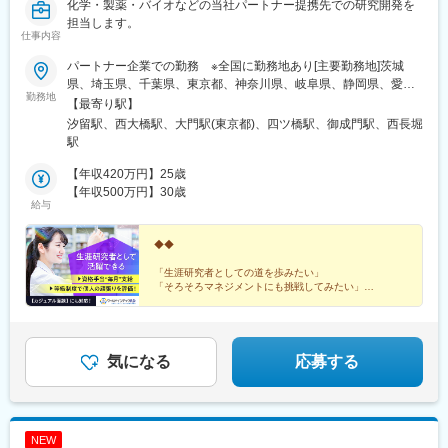
化学・製薬・バイオなどの当社パートナー提携先での研究開発を
担当します。
仕事内容
パートナー企業での勤務 ※全国に勤務地あり[主要勤務地]茨城
県、埼玉県、千葉県、東京都、神奈川県、岐阜県、静岡県、愛知
勤務地
県、三重県、滋賀県、京都府、大阪府、兵庫県、広島県、福岡県※
【最寄り駅】
勤務地・配属先企業は、十分に話し合った上で、あなたのご経験
汐留駅、西大橋駅、大門駅(東京都)、四ツ橋駅、御成門駅、西長堀
やご希望を考慮し決定します。＼NEW！エリア制度導入／全国で
駅
スキルを伸ばしたい方も、好きな場所で研究をしたい方も、ご希
望をお聞かせください！詳細は選考時にご案内いたします。
【年収420万円】25歳
【年収500万円】30歳
給与
◆◆
「生涯研究者としての道を歩みたい」
「そろそろマネジメントにも挑戦してみたい」
「働きやすい制度が整っている環境で研究を続けたい」
などの想いを叶えられる各種制度が整っています。
◎カジュアル面談も対応しています。お気軽にご相談く
気になる
応募する
ださい。
NEW