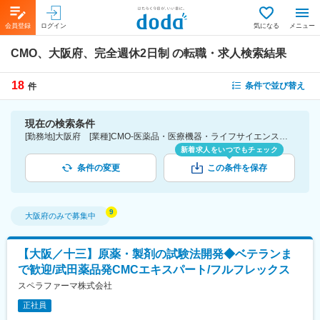
会員登録
ログイン
気になる
メニュー
CMO、大阪府、完全週休2日制
の転職・求人検索結果
18
条件で並び替え
件
現在の検索条件
[勤務地]大阪府 [業種]CMO-医薬品・医療機器・ライフサイエンス・医療系サービス [こだわり条件ピックアップ]完全週休2日制 [詳細条件](休日・働き方)完全週休2日制
新着求人をいつでもチェック
条件の変更
この条件を保存
大阪府
のみで募集中
【大阪／十三】原薬・製剤の試験法開発◆ベテランま
で歓迎/武田薬品発CMCエキスパート/フルフレックス
スペラファーマ株式会社
正社員