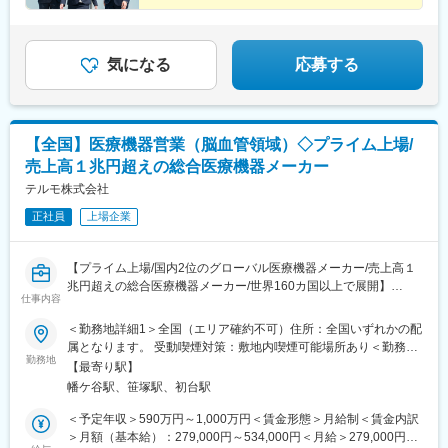
気になる
応募する
【全国】医療機器営業（脳血管領域）◇プライム上場/
売上高１兆円超えの総合医療機器メーカー
テルモ株式会社
正社員
上場企業
【プライム上場/国内2位のグローバル医療機器メーカー/売上高１
兆円超えの総合医療機器メーカー/世界160カ国以上で展開】
仕事内容
■メインミッション：
＜勤務地詳細1＞全国（エリア確約不可）住所：全国いずれかの配
担当エリアの病院（主に医師）に対し、当社のニューロ事業（脳
属となります。 受動喫煙対策：敷地内喫煙可能場所あり＜勤務地
血管疾患領域）にて扱っている製品を提案していただきます。
勤務地
詳細2＞本社住所：東京都渋谷区幡ヶ谷2-44-1 勤務地最寄駅：京
【最寄り駅】
医療従事者への技術サポートや情報提供を通じて、信頼関係を構
王線／京王新線幡ヶ谷駅受動喫煙対策：屋内全面禁煙変更の範
幡ケ谷駅、笹塚駅、初台駅
築しながら治療の質を向上させることがミッションです。
囲：会社の定める事業所（リモートワーク含む）
＜予定年収＞590万円～1,000万円＜賃金形態＞月給制＜賃金内訳
■採用背景：
＞月額（基本給）：279,000円～534,000円＜月給＞279,000円～
2024年に「Terumo Neuro」（テルモニューロ）を制定し、グロ