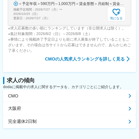
＜予定年収＞590万円～1,000万円＜賃金形態＞月給制＜賃金内訳＞月額（基本給）：279,000円～534,000円＜月給＞279,000円～534,000円＜昇給有無＞有＜残業手当＞有＜給与補足＞※上記年収はあくまでも目安の金額であり、選考を通じて経験、能力等を考慮し同社規定により決定します。■賞与あり（年2回）■昇給・昇格あり（年1回）■職位：一般職～主任職賃金はあくまでも目安の金額であり、選考を通じて上下する可能性があります。月給(月額)は固定手当を含めた表記です。
掲載予定期間：
2026/7/27（月）
〜
2026/10/25（日）
気になる
更新日：
2026/7/27（月）
※求人応募数の多い順にランキングしています（非公開求人は除く）。
※集計対象期間：2026/8/2（日）～2026/8/8（土）
※事情により掲載終了予定日よりも前に求人募集が終了していることもご
ざいます。その場合は当サイトから応募はできませんので、あらかじめご
了承ください。
CMO
の人気求人ランキングを詳しく見る
求人の傾向
dodaに掲載中の求人に関するデータを、カテゴリごとにご紹介します。
CMO
大阪府
完全週休2日制