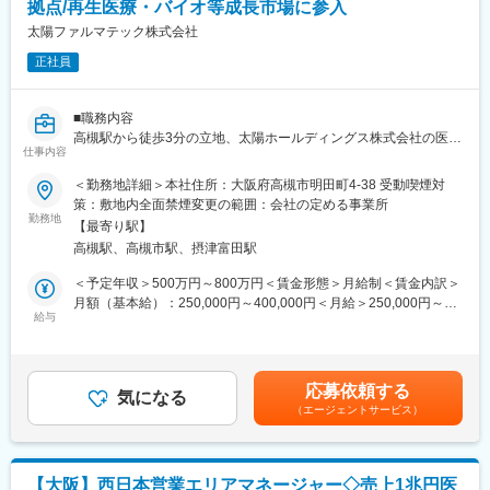
拠点/再生医療・バイオ等成長市場に参入
■組織構成：
太陽ファルマテック株式会社
品質保証部は40代管理職、50代5名、40代3名、30代2名で構成さ
正社員
れています。
■企業の特徴／魅力：
■職務内容
当社は武田薬品工業株式会社のCMC研究部門からスピンアウトし
高槻駅から徒歩3分の立地、太陽ホールディングス株式会社の医薬
た医薬品CMC研究開発受託会社で、国内最大手の新薬メーカー発
仕事内容
品事 業会社当社にての医薬品、治験薬等のGMP管理下での品質管
のCMCエキスパートです。フレキシブルな働き方が可能です。年
理業務、 製造管理業務、報告書作成等を担って頂きます。
＜勤務地詳細＞本社住所：大阪府高槻市明田町4-38 受動喫煙対
間休日126日、フレックスタイム制、充実した福利厚生など、働
策：敷地内全面禁煙変更の範囲：会社の定める事業所
きやすい環境が整っています。また、グローバルな顧客対応や試
■具体的な仕事内容
勤務地
験プロジェクトへの参加を通じて、スキルアップとキャリアアッ
【最寄り駅】
・工場内GMP管理に関する企画および管理 ・医薬品GMPおよび
プが図れる魅力的なポジションです。
高槻駅、高槻市駅、摂津富田駅
品質保証、品質管理等の統括管理 ・製造所出荷判定業務 ・薬事対
応（許認可および届出、査察対応、品質契約書類等） ・GMP管理
＜予定年収＞500万円～800万円＜賃金形態＞月給制＜賃金内訳＞
に伴う記録照査、文書管理 ・その他工場品質管理全般に関する事
月額（基本給）：250,000円～400,000円＜月給＞250,000円～
項
給与
400,000円＜昇給有無＞有＜残業手当＞有＜給与補足＞※前年度賞
与支給額：5.4か月分※上記は目安です。ご年齢、ご経験により変
■組織構成：
動します。現職の年収により考慮します賃金はあくまでも目安の
QAは15名程度で構成されています。メンバーの大半は 40 50歳代
金額であり、選考を通じて上下する可能性があります。月給(月額)
応募依頼する
のベテラン層が中心ですが、今後の事業拡大に向けて、 30歳代若
気になる
は固定手当を含めた表記です。
（エージェントサービス）
手メンバーの増員募集をしています。
■同社について
2019年に太陽ホールディングス株式会社グループに加わった、固
【大阪】西日本営業エリアマネージャー◇売上1兆円医