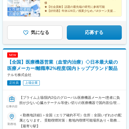
株式会社中外製薬工業株式会社株式会社明治堺化学工業株式会社
修
★【社会貢献】話題の最先端の研究に参画可能
日本化薬株式会社日東電工株式会社 豊橋事業所ニプロファーマ株
★【好待遇】年休126日／残業少なめ／UIターン支援充
式会社 大舘工場株式会社カネカ株式会社DNPファインケミカル宇
実
都宮株式会社中外医科学研究所東邦チタニウム株式会社高田製薬
★【働きやすさ】産育休取得・復帰実績多数
株式会社株式会社理研ジェネシス株式会社マテリアルゲート三井
★【納得入社】会社説明会・カジュアル面談実施中◎
化学EMS株式会社株式会社エネコート 他
気になる
応募する
NEW
【全国】医療機器営業（血管内治療）◇日本最大級の
医療メーカー/離職率2%程度/国内トップブランド製品
テルモ株式会社
正社員
上場企業
【プライム上場/国内2位のグローバル医療機器メーカー/患者に負
担が少ない心臓カテーテル等使い切りの医療機器で国内首位/世界
仕事内容
160カ国以上で展開】
＜勤務地詳細1＞全国（エリア確約不可）住所：全国いずれかの配
■メインミッション：
属となります。 受動喫煙対策：敷地内喫煙可能場所あり＜勤務地
担当エリアの病院（主に医師）に対し、当社のインターベンショ
勤務地
詳細2＞虎ノ門ヒルズステーションタワー住所：東京都港区虎ノ門
【最寄り駅】
ナルシステムズ事業（血管内治療）にて扱っている製品を提案し