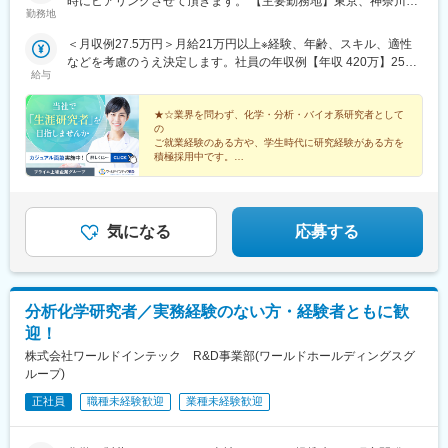
時にヒアリングさせて頂きます。 【主要勤務地】東京、神奈川、
勤務地
埼玉、千葉、茨城、栃木、群馬、大阪、兵庫、京都、滋賀、静
岡、愛知＼NEW！エリア制度導入／全国でスキルを伸ばしたい方
＜月収例27.5万円＞月給21万円以上※経験、年齢、スキル、適性
も、好きな場所で研究をしたい方も、ご希望をお聞かせくださ
などを考慮のうえ決定します。社員の年収例【年収 420万】25歳
い！詳細は選考時にご案内いたします。
給与
【年収 500万】30歳【年収 600万】35歳【年収 640万】40歳【年
収 750万】56歳
★☆業界を問わず、化学・分析・バイオ系研究者として
の
ご就業経験のある方や、学生時代に研究経験がある方を
積極採用中です。
キャリアアップを目指したい方も、プライベート重視の
方も、
希望する働き方を叶えられる数々の制度をご用意してお
ります。★☆
気になる
応募する
分析化学研究者／実務経験のない方・経験者ともに歓
迎！
株式会社ワールドインテック R&D事業部(ワールドホールディングスグ
ループ)
正社員
職種未経験歓迎
業種未経験歓迎