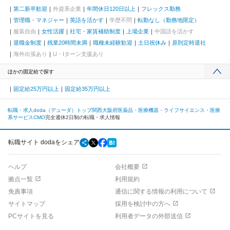
第二新卒歓迎
外資系企業
年間休日120日以上
フレックス勤務
管理職・マネジャー
英語を活かす
学歴不問
転勤なし（勤務地限定）
服装自由
女性活躍
社宅・家賃補助制度
上場企業
中国語を活かす
退職金制度
残業20時間未満
職種未経験歓迎
土日祝休み
原則定時退社
海外出張あり
U・Iターン支援あり
ほかの固定給で探す
固定給25万円以上
固定給35万円以上
転職・求人doda（デューダ）トップ
関西
大阪府
医薬品・医療機器・ライフサイエンス・医療
系サービス
CMO
完全週休2日制の転職・求人情報
転職サイト dodaをシェア
ヘルプ
会社概要
拠点一覧
利用規約
免責事項
通信に関する情報の利用について
サイトマップ
採用を検討中の方へ
PCサイトを見る
利用者データの外部送信