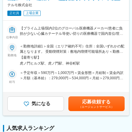
テルモ株式会社
正社員
上場企業
【プライム上場/国内2位のグローバル医療機器メーカー/患者に負
担が少ない心臓カテーテル等使い切りの医療機器で国内首位/世界
仕事内容
160カ国以上で展開】
＜勤務地詳細1＞全国（エリア確約不可）住所：全国いずれかの配
■メインミッション：
属となります。 受動喫煙対策：敷地内喫煙可能場所あり＜勤務地
担当エリアの病院（主に医師）に対し、当社のインターベンショ
勤務地
詳細2＞虎ノ門ヒルズステーションタワー住所：東京都港区虎ノ門
【最寄り駅】
ナルシステムズ事業（血管内治療）にて扱っている製品を提案し
２丁目６－１ 虎ノ門ヒルズ ステーションタワー 受動喫煙対策：
虎ノ門ヒルズ駅、虎ノ門駅、神谷町駅
ていただきます。
敷地内喫煙可能場所あり変更の範囲：会社の定める事業所（リモ
製品の販売、サービスの提供を通じて医療現場の改題を解決する
ートワーク含む）
＜予定年収＞590万円～1,000万円＜賃金形態＞月給制＜賃金内訳
ことで医療に貢献し、テルモブランドを育成することがミッショ
＞月額（基本給）：279,000円～534,000円＜月給＞279,000円～
ンです。
給与
534,000円＜昇給有無＞有＜残業手当＞有＜給与補足＞※経験、能
力等を考慮し同社規定により決定■営業日当あり■賞与あり（年2
■業務内容：
回）■昇給・昇格あり（年1回）■職位：一般職～主任クラス賃金
・担当製品の販売活動、各種販促イベントの企画運営
はあくまでも目安の金額であり、選考を通じて上下する可能性が
応募依頼する
・製品適正使用のための技術サポート（手術の立会いあり）
気になる
あります。月給(月額)は固定手当を含めた表記です。
（エージェントサービス）
・製品適正使用に必要となる文献・資料・製品関連情報の提供
・販売代理店へのサポート（製品情報の提供・勉強会の主催な
ど）
・各種学会への参加（年数回程度で土日出社があります。）
人気求人ランキング