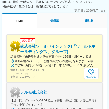
dodaに掲載中の求人を、応募数順にランキング形式でご紹介します。
■担当製品：
※応募数が同数の場合は、新着順に表示しています。
心臓や下肢の血管の病気に対し、カテーテルを用いて治療する
「バスキュラーインターベンション（血管内カテーテル治療）」
更新日：
2026/8/7（金）
や、血管内の状態を診るための「イメージング（画像診断）」、
肝臓がんの化学療法「インターベンショナルオンコロジー」に関
長崎県
正社員
CMO
する製品を展開しています。治療効果の向上と、デバイスを扱う
医師が求める操作性や品質を追求するとともに、患者さんの身体
にやさしい治療（低侵襲治療）の発展に貢献しています。
＜製品詳細＞
締切間近
https://www.terumo.co.jp/business/tis
株式会社ワールドインテック(「ワールドホ
■配属エリア：
ールディングス」グループ)
国内支店のいずれかの配属となります。それぞれ在籍拠点をベー
品質管理／未経験歓迎／研修充実／年休126日／UIターン歓迎
スにチームでエリアを担当しています。業務を通じた「感動」と
全国各地のパートナー提携企業先での勤務となります。★積極採用中エリア東京・神奈川・千葉・埼玉・大阪・京都・滋賀・兵庫・愛知・三重・福岡※北海道・沖縄県を除く45都府県に多彩なプロジェクトを用意。※勤務地は希望を最大限考慮して決定します。※U・Iターン歓迎！住宅補助あり（月6万7000円まで会社補助）＼NEW！エリア制度導入／全国でスキルを伸ばしたい方も、好きな場所で研究をしたい方も、ご希望をお聞かせください！詳細は選考時にご案内いたします。【配属先企業の一例】中外製薬株式会社中外製薬工業株式会社株式会社明治堺化学工業株式会社日本化薬株式会社日東電工株式会社 豊橋事業所ニプロファーマ株式会社 大舘工場株式会社カネカ株式会社DNPファインケミカル宇都宮株式会社中外医科学研究所東邦チタニウム株式会社高田製薬株式会社株式会社理研ジェネシス株式会社マテリアルゲート三井化学EMS株式会社株式会社エネコート 他
「成長」を大事にする職場でチーム活動を重視した風土です。
年収390万円 ／ 24歳 ／入社1年 年収480万円 ／ 30歳 ／入社6年
掲載予定期間：
2026/5/21（木）
〜
■担当に関して：
2026/8/19（水）
大学病院などの基幹病院を担当いただきます。
気になる
更新日：
2026/7/9（木）
担当はエリアごとに異なりますが数件～数十件が多いです。
■仕事の魅力：
テルモ株式会社
治療部位や手順に合わせて多様な製品を展開する中で、患者さん
には治療効果とQOLの向上を、ドクターには手技において最大限
【虎ノ門】グローバルS&OP担当（需要・供給計画）／売上高1兆
のパフォーマンスを発揮できる製品を提供することを目指してい
円超／東証プライム上場
ます。中でもMRは製品情報提供のみならず、販売した医療機器が