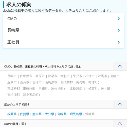
求人の傾向
dodaに掲載中の求人に関するデータを、カテゴリごとにご紹介します。
CMO
長崎県
正社員
CMO、長崎県、正社員の転職・求人情報をエリアで絞り込む
長崎市
佐世保市
島原市
諫早市
大村市
平戸市
松浦市
対馬市
壱岐市
五島市
西海市
雲仙市
南島原市
西彼杵郡（長与町、時津町）
東彼杵郡（東彼杵町、川棚町、波佐見町）
北松浦郡（小値賀町、佐々町）
南松浦郡（新上五島町）
ほかのエリアで探す
福岡県
佐賀県
熊本県
大分県
宮崎県
鹿児島県
沖縄県
ほかの業種で探す