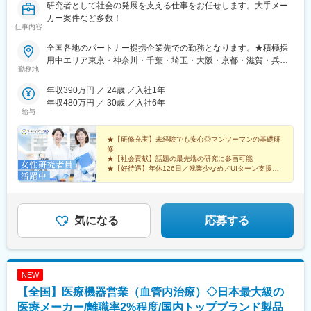
研究者として社会の発展を支える仕事をお任せします。大手メー
カー案件など多数！
仕事内容
全国各地のパートナー提携企業先での勤務となります。★積極採
用中エリア東京・神奈川・千葉・埼玉・大阪・京都・滋賀・兵
勤務地
庫・愛知・三重・福岡※北海道・沖縄県を除く45都府県に多彩な
プロジェクトを用意。※勤務地は希望を最大限考慮して決定しま
年収390万円 ／ 24歳 ／入社1年
す。※U・Iターン歓迎！住宅補助あり（月6万7000円まで会社補
年収480万円 ／ 30歳 ／入社6年
助）＼NEW！エリア制度導入／全国でスキルを伸ばしたい方も、
給与
好きな場所で研究をしたい方も、ご希望をお聞かせください！詳
細は選考時にご案内いたします。【配属先企業の一例】中外製薬
★【研修充実】未経験でも安心◎マンツーマンの基礎研
株式会社中外製薬工業株式会社株式会社明治堺化学工業株式会社
修
★【社会貢献】話題の最先端の研究に参画可能
日本化薬株式会社日東電工株式会社 豊橋事業所ニプロファーマ株
★【好待遇】年休126日／残業少なめ／UIターン支援充
式会社 大舘工場株式会社カネカ株式会社DNPファインケミカル宇
実
都宮株式会社中外医科学研究所東邦チタニウム株式会社高田製薬
★【働きやすさ】産育休取得・復帰実績多数
株式会社株式会社理研ジェネシス株式会社マテリアルゲート三井
★【納得入社】会社説明会・カジュアル面談実施中◎
化学EMS株式会社株式会社エネコート 他
気になる
応募する
NEW
【全国】医療機器営業（血管内治療）◇日本最大級の
医療メーカー/離職率2%程度/国内トップブランド製品