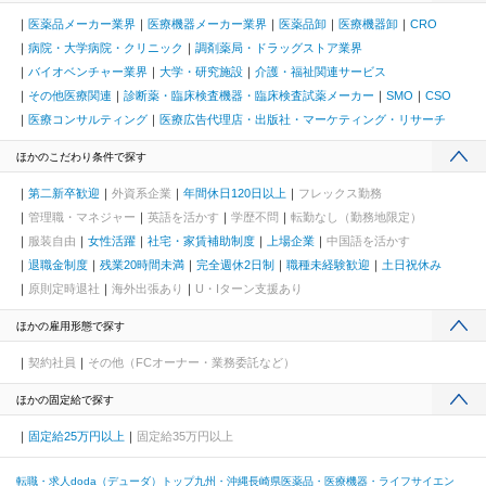
医薬品メーカー業界
医療機器メーカー業界
医薬品卸
医療機器卸
CRO
病院・大学病院・クリニック
調剤薬局・ドラッグストア業界
バイオベンチャー業界
大学・研究施設
介護・福祉関連サービス
その他医療関連
診断薬・臨床検査機器・臨床検査試薬メーカー
SMO
CSO
医療コンサルティング
医療広告代理店・出版社・マーケティング・リサーチ
ほかのこだわり条件で探す
第二新卒歓迎
外資系企業
年間休日120日以上
フレックス勤務
管理職・マネジャー
英語を活かす
学歴不問
転勤なし（勤務地限定）
服装自由
女性活躍
社宅・家賃補助制度
上場企業
中国語を活かす
退職金制度
残業20時間未満
完全週休2日制
職種未経験歓迎
土日祝休み
原則定時退社
海外出張あり
U・Iターン支援あり
ほかの雇用形態で探す
契約社員
その他（FCオーナー・業務委託など）
ほかの固定給で探す
固定給25万円以上
固定給35万円以上
転職・求人doda（デューダ）トップ
九州・沖縄
長崎県
医薬品・医療機器・ライフサイエン