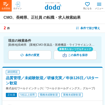
会員登録
ログイン
気になる
メニュー
CMO、長崎県、正社員
の転職・求人検索結果
2
条件で並び替え
件
現在の検索条件
[勤務地]長崎県 [業種]CMO-医薬品・医療機器・ライフサイエンス・医療系サービス [雇用形態]正社員
新着求人をいつでもチェック
条件の変更
この条件を保存
締切間近
品質管理／未経験歓迎／研修充実／年休126日／UIター
ン歓迎
株式会社ワールドインテック(「ワールドホールディングス」グループ)
正社員
5名以上採用
職種未経験歓迎
業種未経験歓迎