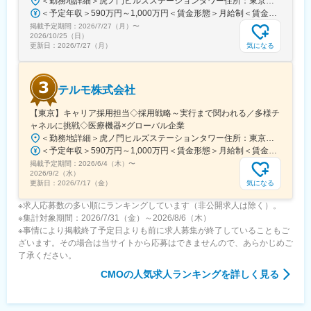
＜勤務地詳細＞虎ノ門ヒルズステーションタワー住所：東京都港区虎ノ門２丁目６－１ 虎ノ門ヒルズ ステーションタワー 受動喫煙対策：敷地内喫煙可能場所あり変更の範囲：会社の定める事業所
安全に使用されるために研修会を開催しり、使用にあたってのト
＜予定年収＞590万円～1,000万円＜賃金形態＞月給制＜賃金内訳＞月額（基本給）：279,000円～534,000円＜月給＞279,000円～534,000円＜昇給有無＞有＜残業手当＞有＜給与補足＞※上記年収はあくまでも目安の金額であり、選考を通じて経験、能力等を考慮し同社規定により決定します。■賞与あり（年2回）■昇給・昇格あり（年1回）■職位：一般職～主任職賃金はあくまでも目安の金額であり、選考を通じて上下する可能性があります。月給(月額)は固定手当を含めた表記です。
レーニングの機会を提供するなど重要な役割を担っているため、
掲載予定期間：
2026/7/27（月）
〜
やりがいを感じられます。
2026/10/25（日）
気になる
更新日：
2026/7/27（月）
変更の範囲：会社の定める業務
テルモ株式会社
【東京】キャリア採用担当◇採用戦略～実行まで関われる／多様チ
ャネルに挑戦◇医療機器×グローバル企業
＜勤務地詳細＞虎ノ門ヒルズステーションタワー住所：東京都港区虎ノ門２丁目６－１ 虎ノ門ヒルズ ステーションタワー 受動喫煙対策：敷地内喫煙可能場所あり変更の範囲：会社の定める事業所
＜予定年収＞590万円～1,000万円＜賃金形態＞月給制＜賃金内訳＞月額（基本給）：279,000円～534,000円＜月給＞279,000円～534,000円＜昇給有無＞有＜残業手当＞有＜給与補足＞※年収はご経験やスキルを考慮し決定いたします。■賞与：年2回■昇給：年1回■職位：一般職～主任職賃金はあくまでも目安の金額であり、選考を通じて上下する可能性があります。月給(月額)は固定手当を含めた表記です。
掲載予定期間：
2026/6/4（木）
〜
2026/9/2（水）
気になる
更新日：
2026/7/17（金）
※求人応募数の多い順にランキングしています（非公開求人は除く）。
※集計対象期間：2026/7/31（金）～2026/8/6（木）
※事情により掲載終了予定日よりも前に求人募集が終了していることもご
ざいます。その場合は当サイトから応募はできませんので、あらかじめご
了承ください。
CMO
の人気求人ランキングを詳しく見る