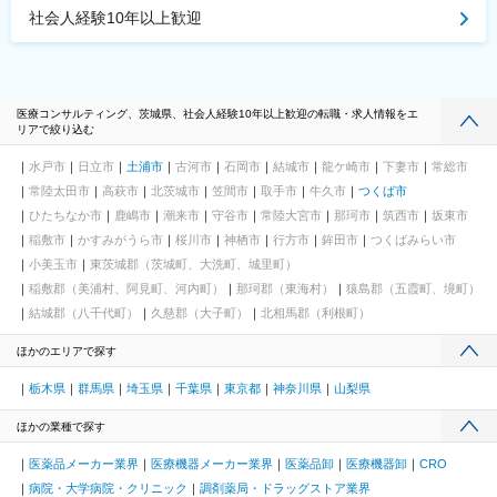
社会人経験10年以上歓迎
医療コンサルティング、茨城県、社会人経験10年以上歓迎の転職・求人情報をエ
リアで絞り込む
水戸市
日立市
土浦市
古河市
石岡市
結城市
龍ケ崎市
下妻市
常総市
常陸太田市
高萩市
北茨城市
笠間市
取手市
牛久市
つくば市
ひたちなか市
鹿嶋市
潮来市
守谷市
常陸大宮市
那珂市
筑西市
坂東市
稲敷市
かすみがうら市
桜川市
神栖市
行方市
鉾田市
つくばみらい市
小美玉市
東茨城郡（茨城町、大洗町、城里町）
稲敷郡（美浦村、阿見町、河内町）
那珂郡（東海村）
猿島郡（五霞町、境町）
結城郡（八千代町）
久慈郡（大子町）
北相馬郡（利根町）
ほかのエリアで探す
栃木県
群馬県
埼玉県
千葉県
東京都
神奈川県
山梨県
ほかの業種で探す
医薬品メーカー業界
医療機器メーカー業界
医薬品卸
医療機器卸
CRO
病院・大学病院・クリニック
調剤薬局・ドラッグストア業界