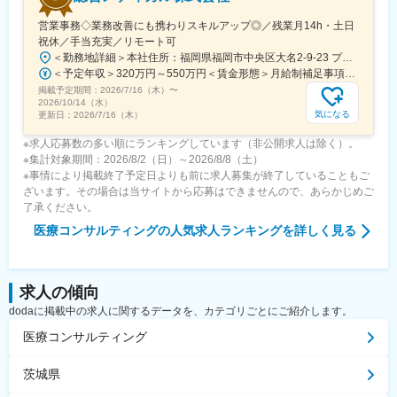
こちらの組織には、内資外資の製薬企業でのCMC業務の経験者や
研究所での経験、CMC薬事の経験者が多いです。
営業事務◇業務改善にも携わりスキルアップ◎／残業月14h・土日
祝休／手当充実／リモート可
変更の範囲：会社の定める業務
＜勤務地詳細＞本社住所：福岡県福岡市中央区大名2-9-23 プリオ福岡ビル勤務地最寄駅：地下鉄空港線／天神駅受動喫煙対策：屋内全面禁煙変更の範囲：会社の定める事業所
＜予定年収＞320万円～550万円＜賃金形態＞月給制補足事項なし＜賃金内訳＞月額（基本給）：200,000円～246,000円その他固定手当/月：20,000円～110,000円＜月給＞220,000円～356,000円＜昇給有無＞有＜残業手当＞有＜給与補足＞※実際の年収は面談・面接後に経歴や能力に応じて決定します※求人票の想定年収に当てはまらないケースも発生する可能性があります賞与年2回（2025年度実績4.4ヶ月）、昇給年1回住宅補助手当、家族手当、残業手当、休日出勤手当など賃金はあくまでも目安の金額であり、選考を通じて上下する可能性があります。月給(月額)は固定手当を含めた表記です。
掲載予定期間：
2026/7/16（木）
〜
2026/10/14（水）
気になる
更新日：
2026/7/16（木）
※求人応募数の多い順にランキングしています（非公開求人は除く）。
※集計対象期間：2026/8/2（日）～2026/8/8（土）
※事情により掲載終了予定日よりも前に求人募集が終了していることもご
ざいます。その場合は当サイトから応募はできませんので、あらかじめご
了承ください。
医療コンサルティング
の人気求人ランキングを詳しく見る
求人の傾向
dodaに掲載中の求人に関するデータを、カテゴリごとにご紹介します。
医療コンサルティング
茨城県