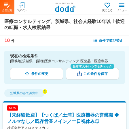
会員登録
ログイン
気になる
メニュー
医療コンサルティング、茨城県、社会人経験10年以上歓迎
の転職・求人検索結果
10
条件で並び替え
件
現在の検索条件
[勤務地]茨城県 [業種]医療コンサルティング-医薬品・医療機器・ライフサイエンス・医療系サービス [詳細条件](募集・採用情報)社会人経験10年以上歓迎
新着求人をいつでもチェック
条件の変更
この条件を保存
茨城県
のみで募集中
NEW
【未経験歓迎】【つくば／土浦】医療機器の営業職 ◆
ノルマなし／既存営業メイン／土日祝休み◎
株式会社アスロメディカル