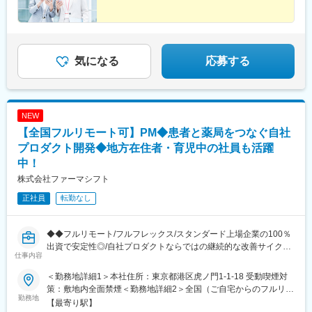
・基本的に、病院へ常駐するスタイルでの勤務となりますが、同
将来の展開を計画しています。千葉県：柏市、君津市、香取市埼
じ部署のスタッフが常に気にかけてくれるため、不安はすぐに解
玉県：八潮市、志木市、上尾市茨城県：古河市岐阜県：岐阜羽島
消される環境です。
市※受動喫煙対策：屋内全面禁煙
※千葉県・茨城県エリアの病院へ配属予定
気になる
応募する
■やりがい：
・医療機関の課題やお困りごとの解決により、医療従事者が患者
様に向き合う時間が増え、患者様への貢献につながります。
・医療の最前線で働く方からの信頼と期待に応え、感謝される瞬
間は、日本の医療を支える存在であることを実感します。
NEW
【全国フルリモート可】PM◆患者と薬局をつなぐ自社
変更の範囲：会社の定める業務
プロダクト開発◆地方在住者・育児中の社員も活躍
中！
株式会社ファーマシフト
正社員
転勤なし
◆◆フルリモート/フルフレックス/スタンダード上場企業の100％
出資で安定性◎/自社プロダクトならではの継続的な改善サイクル
仕事内容
に携われる/クラウド環境でのアジャイル開発◆◆
■概要 ～地方在住者・育児中の社員も活躍中！～
＜勤務地詳細1＞本社住所：東京都港区虎ノ門1-1-18 受動喫煙対
ファーマシフトでは、LINEを活用した「つながる薬局」を中心
策：敷地内全面禁煙＜勤務地詳細2＞全国（ご自宅からのフルリモ
に、患者と薬局をつなぐ医療プラットフォームの開発・運営を行
勤務地
ート中心）住所：東京都 受動喫煙対策：敷地内全面禁煙変更の範
【最寄り駅】
っています。