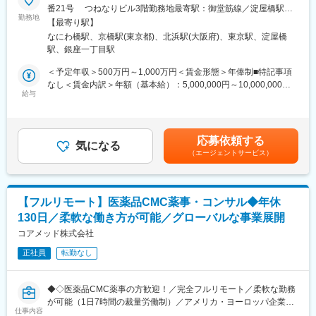
番21号 つねなりビル3階勤務地最寄駅：御堂筋線／淀屋橋駅受
ます。
■業務内容：
勤務地
動喫煙対策：屋内全面禁煙＜勤務地詳細2＞東京支社住所：東京都
【最寄り駅】
医薬品開発における薬事戦略の立案・評価・助言を中心としたコ
千代田区丸の内1-11-1 パシフィックセンチュリープレイス丸の内
＊バイオシミラー：先行バイオ医薬品と同等/同質の品質、安全性
なにわ橋駅、京橋駅(東京都)、北浜駅(大阪府)、東京駅、淀屋橋
ンサルティング業務をお任せします。承認取得に向けた最適な戦
13階 受動喫煙対策：屋内全面禁煙変更の範囲：無
および有効性を有し、異なる製造販売業者により開発される医薬
駅、銀座一丁目駅
略を設計する上流ポジションです。
品。
＜予定年収＞500万円～1,000万円＜賃金形態＞年俸制■特記事項
・クライアントの基本戦略を踏まえた薬事戦略の立案
なし＜賃金内訳＞年額（基本給）：5,000,000円～10,000,000円
■事業の特徴：
・日米欧（MHLW／PMDA・FDA・EMA）を横断したグローバル
給与
＜月額＞416,666円～833,333円（12分割）＜昇給有無＞有＜残業
高齢化社会が進行するなか、医療費の削減は喫緊の課題であり、
薬事戦略の企画
手当＞無＜給与補足＞※前職でのご経験・年収を考慮の上決定致し
国策としてバイオシミラー普及促進の方針を打ち出しています。
・各種試験成績・申請資料の評価・分析
ます。■年収構成：年俸制となります。賃金はあくまでも目安の金
セルトリオンは、抗体医薬品のバイオシミラーを世界規模で研究
・三極規制当局との事前相談を含むリエゾン業務および規制動向
額であり、選考を通じて上下する可能性があります。月給(月額)は
開発から臨床試験、規制関連業務、製造、流通まで、バイオ医薬
応募依頼する
の調査・分析・アドバイス
気になる
固定手当を含めた表記です。
品事業の全プロセスに対応するワンストップソリューションを提
（エージェントサービス）
・新薬ライセンス導入時のデューデリジェンス対応
供することで、世界中の患者様にバイオ医薬品の新しい治療の選
・承認取得に向けた各種申請業務、ガイダンス面談、規制対応全
択肢をお届けしています。
般
変更の範囲：会社の定める業務
【フルリモート】医薬品CMC薬事・コンサル◆年休
■業務の特徴：
130日／柔軟な働き方が可能／グローバルな事業展開
・プロジェクトは個人で完結させるのではなく、社内メンバーと
連携しながら分担して推進しています。
コアメッド株式会社
・国内外の規制当局と関わりながら、国際基準での薬事戦略に携
正社員
転勤なし
われる環境です。
■教育体制：
◆◇医薬品CMC薬事の方歓迎！／完全フルリモート／柔軟な勤務
通常医薬品メーカー出身が会員である関西医薬協会に、当社は会
が可能（1日7時間の裁量労働制）／アメリカ・ヨーロッパ企業と
員として登録しています。業界関連のセミナーにも参加すること
仕事内容
事業展開／医薬品の薬事戦略・開発戦略のコンサルティング会社