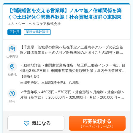
└材料の仕分けや納品作業はパートさんが担当しております。そ
のため、パートさんの業務サポートやシフト調整も行います。
【病院経営を支える営業職】ノルマ無／信頼関係を築
く◇土日祝休◇異業界歓迎！社会貢献度抜群◇東関東
※医療材料とは？：注射やガーゼなど病院で使用される材料
エム・シー・ヘルスケア株式会社
（2）医療製品の購入価格削減
正社員
業種未経験歓迎
医療材料の価格は、地域や病院の間で大きなばらつきがため、当
社が、医療スタッフとメーカー、ディーラーの間に立ち、適切な
価格で安定的な調達を実現します。
【千葉県・茨城県の病院へ駐在予定／三菱商事グループの安定基
盤／ほぼ異業界からの入社／医療機関のお困りごとの調整・解決
【実施内容】
仕事内容
がミッション】
・メーカー、ディーラー（販売代理店）との価格交渉支援
＜勤務地詳細＞東関東営業所住所：埼玉県三郷市インター南1丁目
・コストが低い製品を採用するために、ドクターなど医療スタッ
■職務内容：
4番地2 GLP三郷Ⅲ 東関東営業所受動喫煙対策：屋内全面禁煙変更
フへの提案
当社は、病院経営のパートナーとして、病院で使用する医療材料
勤務地
の範囲：会社の定める事業所
※医療スタッフの意向を確認し、コストとのバランスを鑑みて、改
【最寄り駅】
や医薬品の調達、物品管理や、医療材料費に関する削減の提案を
善に向けた提案・各所の調整を行います
三郷中央駅、三郷駅(埼玉県)、八潮駅
行っております。
本ポジションでは、基本的には顧客となる病院に常駐し、医療現
＜予定年収＞460万円～570万円＜賃金形態＞月給制＜賃金内訳＞
■入社後のサポート体制：
場の後方支援に必要な業務に取り組んでいただきます。
月額（基本給）：260,000円～320,000円＜月給＞260,000円～
・2～3年程度をめどに、商材知識を身につけていただきます。
★営業ポジションですが、ノルマはありません。
給与
320,000円＜昇給有無＞有＜残業手当＞有＜給与補足＞前職、経
・まずは現場に慣れていただき、その後、価格交渉や医療従事者
験を考慮のうえ決定します。上記年収は残業手当も含んだ金額で
へのコスト削減提案などに挑戦いただきます。
＜具体的な業務内容＞
す。■賞与：年2回（前年度実績4か月分）■昇給：年1回賃金はあ
・基本的にOJTにて現場を学んでいただきます。先輩社員が丁寧
（1）病院内の物流管理（SPD）
くまでも目安の金額であり、選考を通じて上下する可能性があり
にサポートしていくので、初めての方も安心です。
応募依頼する
・医療材料や医薬品の調達代行
気になる
ます。月給(月額)は固定手当を含めた表記です。
・基本的に、病院へ常駐するスタイルでの勤務となりますが、同
（エージェントサービス）
・医療材料や医薬品の在庫管理
じ部署のスタッフが常に気にかけてくれるため、不安はすぐに解
・スケジュール管理