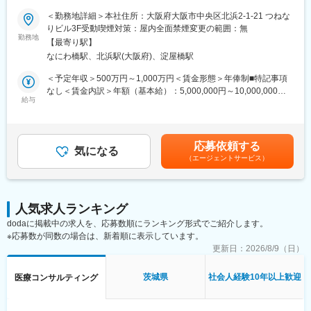
ができ、メーカーと同じレベルの業界知識とマーケット感をアッ
◆◇
＜勤務地詳細＞本社住所：大阪府大阪市中央区北浜2-1-21 つねな
プデートできる環境です。
りビル3F受動喫煙対策：屋内全面禁煙変更の範囲：無
■仕事内容：
勤務地
■働き方：
【最寄り駅】
医薬品開発における理化学・製造・品質試験分野を中心に、CMC
◎完全在宅勤務のため、拠点（東京・大阪）の近くにお住まいで
なにわ橋駅、北浜駅(大阪府)、淀屋橋駅
領域のコンサルティング業務をお任せします。
なくてもご就業いただけます。
新薬承認申請に向けた品質戦略の立案から資料作成・評価まで一
＜予定年収＞500万円～1,000万円＜賃金形態＞年俸制■特記事項
◎お昼休みの時間帯も自由なので、例えばお子様がおられる方の
貫して関与し、医薬品開発の品質面を支える中核ポジションで
なし＜賃金内訳＞年額（基本給）：5,000,000円～10,000,000円
場合、お子様の通院やご都合に合わせて業務時間を調整できま
す。
給与
＜月額＞416,666円～833,333円（12分割）＜昇給有無＞有＜残業
す。
手当＞無＜給与補足＞※前職でのご経験・年収に応じて年収は考慮
（自分の業務が終わるよう業務管理を行う必要はありますが、裁
・新薬承認申請に際する品質規定に則した戦略企画・物理化学的
いたします。■年収構成：年俸制となります。賃金はあくまでも目
量の大きい働き方ができます）
性質ならびに製造・品質管理に関する資料の整備・評価・助言・
安の金額であり、選考を通じて上下する可能性があります。月給
※現在、関東関西のほか、九州、中部、東北、海外在住の方もいま
応募依頼する
企画の設定
気になる
(月額)は固定手当を含めた表記です。
す。
（エージェントサービス）
・試験方法に関する資料の評価・助言
・会議や打ち合わせで必要な時は大阪・東京等へ出張（宿泊も伴
・安定性試験に関する資料の評価・助言
います）が発生します。
・治験薬概要書・治験実施計画書・申請書類（CTD-MODULE3）
※国内出張の頻度は1~3回/年です。（海外出張の可能性も一部ござ
などの作成およびその助言
います）
人気求人ランキング
・製造業認定、原薬登録等
dodaに掲載中の求人を、応募数順にランキング形式でご紹介します。
■ワークライフバランス：
※応募数が同数の場合は、新着順に表示しています。
※クライアントは欧米製薬会社または外資系製薬会社がほとんどで
同社は、個人が最大限に能力を発揮できるよう働きやすい環境作
す。
更新日：
2026/8/9（日）
りに注力しております。男女問わず在宅勤務が可能です。また、
※プロジェクトは一人で行うのではなく、現社員と共に分担し業務
女性社員も多く、産休・育休取得実績も豊富で9割以上の復職率を
にあたっていただきます。
茨城県
社会人経験10年以上歓迎
医療コンサルティング
誇っており、長期就業が可能な環境・福利厚生が整っています。
■教育体制：
変更の範囲：会社の定める業務
通常医薬品メーカー出身が会員である関西医薬協会に、当社は会