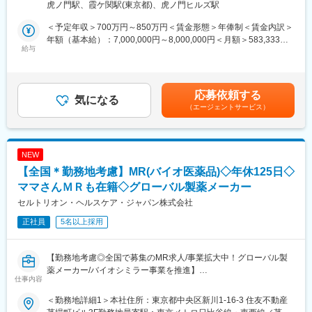
囲：会社の定める事業所（リモートワーク含む）
虎ノ門駅、霞ケ関駅(東京都)、虎ノ門ヒルズ駅
本ポジションでは、開発現場に近い立場で、プロジェクトを着実
に前へ進めるミドルPMとしての役割を期待しています。
＜予定年収＞700万円～850万円＜賃金形態＞年俸制＜賃金内訳＞
親会社 メディカルシステムネットワークでは、「なの花薬局」チ
年額（基本給）：7,000,000円～8,000,000円＜月額＞583,333円
ェーンを運営しており、利用者の声がダイレクトに感じられる環
給与
～666,666円（12分割）＜昇給有無＞有＜残業手当＞有＜給与補
境です。
足＞※給与詳細は前職給与を参照の上、相談し決定致します。賃金
はあくまでも目安の金額であり、選考を通じて上下する可能性が
■事業概要
あります。月給(月額)は固定手当を含めた表記です。
応募依頼する
「すべての人が健康を自ら選択できる社会」の実現を目指し、患
気になる
（エージェントサービス）
者と薬局のコミュニケーションを支援するデジタル医療プラット
フォームを展開。
主力サービス「つながる薬局」は、LINEを活用し、処方箋送信・
服薬フォロー・オンライン服薬指導など、薬局と患者の接点をよ
NEW
り便利にするためのサービスです。2026年6月現在、友だち登録
【全国＊勤務地考慮】MR(バイオ医薬品)◇年休125日◇
者数は220万人を突破。より多くの患者・薬局に利用されるサー
ビスへと成長を続けています。
ママさんＭＲも在籍◇グローバル製薬メーカー
セルトリオン・ヘルスケア・ジャパン株式会社
■業務内容
正社員
5名以上採用
・PdM、エンジニア、QA、セールス、CSなど関係者との調整
・PdMが整理した企画・仕様・優先度を踏まえた開発進行計画へ
の落とし込み
【勤務地考慮◎全国で募集のMR求人/事業拡大中！グローバル製
・進行管理、スケジュール管理、マイルストーン管理
薬メーカー/バイオシミラー事業を推進】
・リリースに向けた関係者調整、情報整理
仕事内容
・障害、不具合、仕様確認等に関する関係者調整
バイオ医薬品を開発・製造する総合ヘルスケアグループの日本法
・開発プロセス、チケット管理、リリース運用等の継続的な改善
＜勤務地詳細1＞本社住所：東京都中央区新川1-16-3 住友不動産
人である当社にて、MRを募集いたします。