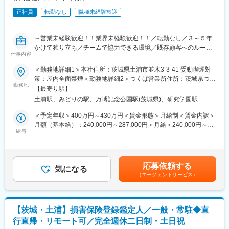
正社員
転勤なし
職種未経験歓迎
～営業未経験歓迎！！業界未経験歓迎！！／転勤なし／３～５年
かけて独り立ち／チームで協力できる環境／既存顧客へのルート
仕事内容
営業がメイン／未経験・文系のスタッフ活躍中！～
＜勤務地詳細1＞本社住所：茨城県土浦市並木3-3-41 受動喫煙対
■概要
策：屋内全面禁煙＜勤務地詳細2＞つくば営業所住所：茨城県つく
茨城県内の病院に対して、整形外科向けの医療機器の営業を担当
勤務地
ば市上横場2272-39 受動喫煙対策：屋内全面禁煙変更の範囲：会
【最寄り駅】
していただきます。手術の立ち合いやノルマはなく、すでにお取
社の定める事業所
土浦駅、みどりの駅、万博記念公園駅(茨城県)、研究学園駅
引のあるお客様と関係構築をしながら医療現場の困りごとを解決
頂くお仕事です。新規営業や緊急呼び出しもほとんどございませ
＜予定年収＞400万円～430万円＜賃金形態＞月給制＜賃金内訳＞
ん。
月額（基本給）：240,000円～287,000円＜月給＞240,000円～
給与
287,000円＜昇給有無＞有＜残業手当＞有＜給与補足＞※給与詳細
■業務内容詳細
は経験・能力を考慮し、相談の上決定します。■賞与：年2回（昨
・大学附属病院や協同病院､その他の個人病院などで､整形外科の
年実績3～5ヶ月分） ■過去５年間決算賞与の支給有り賃金はあ
先生や看護師･院長と手術内容の確認・打ち合わせ
くまでも目安の金額であり、選考を通じて上下する可能性があり
応募依頼する
・手術に必要な器械をメーカーに発注
気になる
ます。月給(月額)は固定手当を含めた表記です。
（エージェントサービス）
・発注後、手術器械の貸出を受けたものを､手術に支障がないよう
に検品をしてから病院に納品
※営業車（社用車）を利用して、移動します。社用車での通勤や直
行直帰も可能です。
【茨城・土浦】損害保険登録鑑定人／一般・常駐◆直
行直帰・リモート可／完全週休二日制・土日祝
■働き方