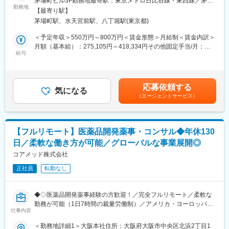
茅場町ビル3F勤務地最寄駅：東京メトロ日比谷線・東西線／茅場
勤務地
■開発体制
町駅受動喫煙対策：敷地内喫煙可能場所あり＜勤務地詳細2＞全国
【最寄り駅】
■業務内容：
PM、PdM、テックリード、エンジニア、QA、デザイナー等、計
住所：全国 受動喫煙対策：敷地内全面禁煙変更の範囲：会社の定
茅場町駅、水天宮前駅、八丁堀駅(東京都)
・MR職務の担当エリアにおいて当社製品の新規口座開設ならびに
14名（協力会社含む）の開発チームです。内製化を進めており、
める事業所
シェアの拡大を目指す
アジャイルで開発を進めています。
＜予定年収＞550万円～800万円＜賃金形態＞月給制＜賃金内訳＞
・販売目標を達成させるために卸との協業を推進する
月額（基本給）：275,105円～418,334円その他固定手当/月：
・担当エリア内のKOLを育成し、その地区における波及効果を目
給与
■働きやすい環境
40,000円固定残業手当/月：143,229円～208,333円（固定残業時
指す
◎フルリモート可能。居住地を問わず全国から勤務できます。
間40時間0分/月）超過した時間外労働の残業手当は追加支給＜月
・販売目標を達成させるために的確なイベントの企画と運営を実
◎フルフレックスのため、業務状況やチームとの連携を踏まえつ
給＞458,334円～666,667円（一律手当を含む）＜昇給有無＞有＜
践する
つ柔軟に働くことが可能。
残業手当＞有＜給与補足＞※年収は経験に応じて決定します。年収
応募依頼する
気になる
◎Slack、Notion、GitHub、Google Workspace等を活用。リモー
には営業手当を含みます。※固定残業代は、時間外労働の有無に関
（エージェントサービス）
■採用背景：
トでの情報共有・プロジェクト推進を実施。
わらず40時間分が付きます。※別途営業日当支給（2,000円/日）賃
今後の更なる事業拡大に向けての採用になります。
金はあくまでも目安の金額であり、選考を通じて上下する可能性
変更の範囲：会社の定める業務
があります。月給(月額)は固定手当を含めた表記です。
■当社の特徴：
【フルリモート】医薬品開発薬事・コンサル◆年休130
韓国セルトリオングループは、韓国株式市場KOSPIに上市してい
日／柔軟な働き方が可能／グローバルな事業展開◎
るバイオ医薬品を開発・製造する企業の中で、常に時価総額が
Top5のバイオ医薬品の開発及び製造技術に注力しているグループ
コアメッド株式会社
です。
正社員
転勤なし
当社は、セルトリオングループで開発及び製造しているバイオシ
ミラー＊を含めたバイオ医薬品を日本で販売するため、セルトリ
オングループの日本法人として2014年に設立され、現在、4製品
◆◇医薬品開発薬事経験の方歓迎！／完全フルリモート／柔軟な
を販売しており、今後もパイプラインを拡大していきます。
勤務が可能（1日7時間の裁量労働制）／アメリカ・ヨーロッパ企
仕事内容
業と事業展開／医薬品の薬事戦略・開発戦略のコンサルティング
今後の更なる事業拡大に向け、ご自身の経験やノウハウを発揮頂
会社◆◇
＜勤務地詳細1＞大阪本社住所：大阪府大阪市中央区北浜2丁目1
きながら、会社・個人共に成長して行くメンバーを今回募集致し