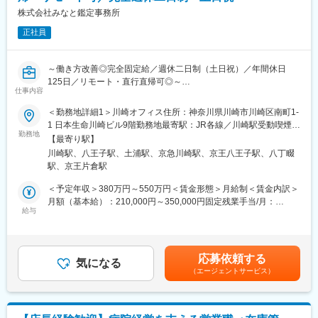
変更の範囲：会社の定める業務
業務フローや社内システム、事務手続き、ならびに就業規則等の
株式会社みなと鑑定事務所
社内規程や取引先ごとの対応方法など、入社後は本社・川崎オフ
正社員
ィスで丁寧に教えます。
保険約款や現地確認方法、レポート作成等にかかわる社内外の研
修・勉強会も用意しており、鑑定人としてのスキルアップが図れ
～働き方改善◎完全固定給／週休二日制（土日祝）／年間休日
ます。
125日／リモート・直行直帰可◎～
仕事内容
■配属組織：
■業務内容：
＜勤務地詳細1＞川崎オフィス住所：神奈川県川崎市川崎区南町1-
鑑定人は３つのオフィス合計で22名、20～30代を中心に60代まで
一般鑑定：損害保険会社等からの依頼を受け、現場調査・立会鑑
1 日本生命川崎ビル9階勤務地最寄駅：JR各線／川崎駅受動喫煙対
の幅広い年齢層が活躍しています。
定を行います。
勤務地
策：その他（オフィス内禁煙・分煙）＜勤務地詳細2＞八王子オフ
【最寄り駅】
常駐鑑定：損害保険会社等に在席し、主に書面鑑定を行います。
ィス住所：東京都八王子市横山町5-15 三井生命八王子ビル4F勤務
■会社や求人の魅力：
川崎駅、八王子駅、土浦駅、京急川崎駅、京王八王子駅、八丁畷
広域鑑定：大規模自然災害等が発生した時に、現地へ赴き災害対
地最寄駅：JR各線／八王子駅受動喫煙対策：その他（オフィス内
・当社は独立系の企業として2008年に設立されました。国内の損
駅、京王片倉駅
策室に駐在して書面・立会鑑定を行います。
禁煙・分煙）＜勤務地詳細3＞土浦オフィス住所：茨城県土浦市川
害保険会社はもちろん、外資系や共済からの依頼にも応えてお
口1-1-26 アーバンスクエア土浦ビル604号室勤務地最寄駅：JR各
＜予定年収＞380万円～550万円＜賃金形態＞月給制＜賃金内訳＞
り、少額短期保険など新たな取引先からのオファーも増えていま
■取引先（略称）：
線／土浦駅受動喫煙対策：その他（オフィス内禁煙・分煙）変更
月額（基本給）：210,000円～350,000円固定残業手当/月：
す。
損害保険ジャパン、三井住友海上火災、あいおいニッセイ同和、
給与
の範囲：会社の定める事業所
20,000円～50,000円（固定残業時間20時間0分/月）超過した時間
・保険のご契約者様から感謝の言葉をいただけることもあり、社
共栄火災、セコム損保、ソニー損保、大同火災、SBI損保、楽天損
外労働の残業手当は追加支給＜月給＞230,000円～400,000円（一
会に貢献できる実感を得ることもできます。
保、Chubb、チューリッヒ、JA共済連、こくみん共済、アクア少
律手当を含む）＜昇給有無＞有＜残業手当＞有＜給与補足＞※年収
・資格取得支援、資格手当支給、入社後の研修・勉強会でスキル
短、積水ハウスシャーメゾン少短 など
は経験・能力などを考慮して決定します。■昇給：年1回■賞与：
アップ支援など、損害保険登録鑑定人としてキャリアを築いてい
応募依頼する
・原状復帰に必要な金額の算出
気になる
年2回 ※昨度実績／年間平均2.6ヶ月分■資格手当、現場手当、出
けるような体制を整えています。
（エージェントサービス）
・各種レポートの作成
張手当有賃金はあくまでも目安の金額であり、選考を通じて上下
◎現場への訪問件数は1日1～3件程度です。
する可能性があります。月給(月額)は固定手当を含めた表記です。
変更の範囲：会社の定める業務
■入社後の流れ：