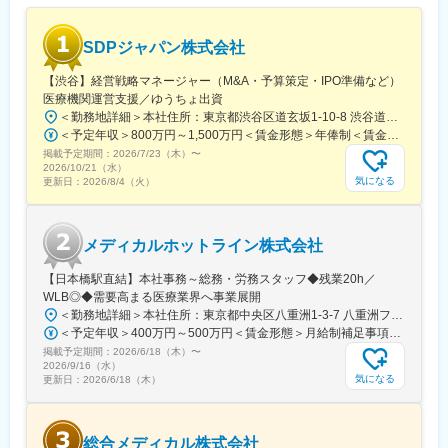
員として登録しています。業界関連のセミナーにも参加すること
ができ、メーカーと同じレベルの業界知識とマーケット感をアッ
SDPジャパン株式会社
プデートできる環境です。
【渋谷】経営戦略マネージャー（M&A・予算策定・IPO準備など）
■働き方：
医療機関運営支援／ゆうちょ出資
◎完全在宅勤務のため、拠点（東京・大阪）の近くにお住まいで
＜勤務地詳細＞本社住所：東京都渋谷区道玄坂1-10-8 渋谷道玄坂東急ビル6F受動喫煙対策：屋内全面禁煙変更の範囲：会社の定める事業所
なくてもご就業いただけます。
＜予定年収＞800万円～1,500万円＜賃金形態＞年俸制＜賃金内訳＞年額（基本給）：8,000,000円～15,000,000円＜月額＞666,666円～1,250,000円（12分割）＜昇給有無＞有＜残業手当＞無賃金はあくまでも目安の金額であり、選考を通じて上下する可能性があります。月給(月額)は固定手当を含めた表記です。
◎お昼休みの時間帯も自由なので、例えばお子様がおられる方の
掲載予定期間：
2026/7/23（木）
〜
場合、お子様の通院やご都合に合わせて業務時間を調整できま
2026/10/21（水）
す。
気になる
更新日：
2026/8/4（火）
（自分の業務が終わるよう業務管理を行う必要はありますが、裁
量の大きい働き方ができます）
※現在、関東関西のほか、九州、中部、東北、海外在住の方もいま
メディカルホットライン株式会社
す。
・会議や打ち合わせで必要な時は大阪・東京等へ出張（宿泊も伴
【日本橋駅直結】本社事務～総務・労務スタッフ◆残業20h／
います）が発生します。
WLB◎◆需要高まる医療業界へ事業展開
※国内出張の頻度は1~3回/年です。(一部海外出張の場合がござい
＜勤務地詳細＞本社住所：東京都中央区八重洲1-3-7 八重洲ファーストフィナンシャルビル13F受動喫煙対策：屋内全面禁煙変更の範囲：会社の定める事業所
ます。）
＜予定年収＞400万円～500万円＜賃金形態＞月給制補足事項なし＜賃金内訳＞月額（基本給）：235,000円～284,000円固定残業手当/月：45,000円～66,000円（固定残業時間25時間0分/月）超過した時間外労働の残業手当は追加支給＜月給＞280,000円～350,000円（一律手当を含む）＜昇給有無＞有＜残業手当＞有＜給与補足＞※給与詳細は、ご経験やスキルを考慮のうえ決定します。■昇給：年1回 査定により決定■賞与：年2回（7 月・12 月） 都度査定により決定 算定対象期間に準ずる賃金はあくまでも目安の金額であり、選考を通じて上下する可能性があります。月給(月額)は固定手当を含めた表記です。
掲載予定期間：
2026/6/18（木）
〜
■組織構成：
2026/9/16（水）
CMC担当11名（2名男性、9名女性）
気になる
更新日：
2026/6/18（木）
30代～40代で構成されています。
お子様がおられる社員が多く、在宅勤務のため子育てしながらキ
ャリアを築ける環境です。
総合メディカル株式会社