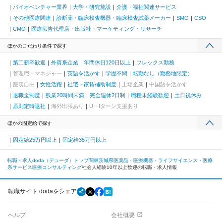
バイオベンチャー業界
大学・研究施設
介護・福祉関連サービス
その他医療関連
診断薬・臨床検査機器・臨床検査試薬メーカー
SMO
CSO
CMO
医療広告代理店・出版社・マーケティング・リサーチ
ほかのこだわり条件で探す
第二新卒歓迎
外資系企業
年間休日120日以上
フレックス勤務
管理職・マネジャー
英語を活かす
学歴不問
転勤なし（勤務地限定）
服装自由
女性活躍
社宅・家賃補助制度
上場企業
中国語を活かす
退職金制度
残業20時間未満
完全週休2日制
職種未経験歓迎
土日祝休み
原則定時退社
海外出張あり
U・Iターン支援あり
ほかの固定給で探す
固定給25万円以上
固定給35万円以上
転職・求人doda（デューダ）トップ
関東
茨城県
医薬品・医療機器・ライフサイエンス・医療
系サービス
医療コンサルティング
社会人経験10年以上歓迎の転職・求人情報
転職サイト dodaをシェア
ヘルプ
会社概要