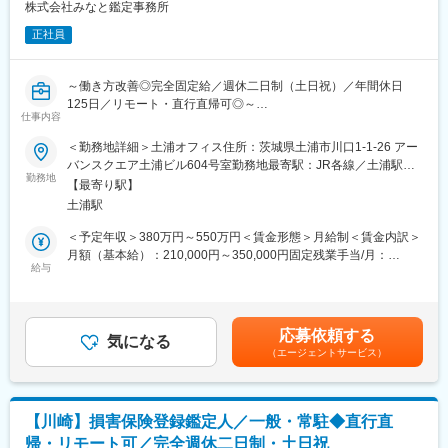
２施設を３名で担当するなど、チームで協力しながら業務をして
株式会社みなと鑑定事務所
います。
正社員
休暇時等も柔軟に対応ができるような環境が整備されています。
直行直帰もOKのため、自由度高く裁量をもって勤務頂くことがで
きる環境です。
～働き方改善◎完全固定給／週休二日制（土日祝）／年間休日
125日／リモート・直行直帰可◎～
■勤務地
仕事内容
つくば営業所、もしくは土浦本社にて就業いただきます。お住ま
■業務内容：
＜勤務地詳細＞土浦オフィス住所：茨城県土浦市川口1-1-26 アー
いの地域などを考慮しつつ決定をいたします。つくば営業所につ
一般鑑定：損害保険会社等からの依頼を受け、現場調査・立会鑑
バンスクエア土浦ビル604号室勤務地最寄駅：JR各線／土浦駅受
いては今後、つくば市内の別の場所へ移転も予定しております。
定を行います。
勤務地
動喫煙対策：その他（オフィス内禁煙・分煙）変更の範囲：会社
【最寄り駅】
常駐鑑定：損害保険会社等に在席し、主に書面鑑定を行います。
の定める事業所
■組織構成
土浦駅
広域鑑定：大規模自然災害等が発生した時に、現地へ赴き災害対
配属先となる営業部門は20代～50代までの男性16名が所属してい
策室に駐在して書面・立会鑑定を行います。
＜予定年収＞380万円～550万円＜賃金形態＞月給制＜賃金内訳＞
ます。ほとんどの方が未経験で入社しておりますので、未経験の
月額（基本給）：210,000円～350,000円固定残業手当/月：
方もご安心ください。
■取引先（略称）：
給与
20,000円～50,000円（固定残業時間20時間0分/月）超過した時間
損害保険ジャパン、三井住友海上火災、あいおいニッセイ同和、
外労働の残業手当は追加支給＜月給＞230,000円～400,000円（一
■入社後について
共栄火災、セコム損保、ソニー損保、大同火災、SBI損保、楽天損
律手当を含む）＜昇給有無＞有＜残業手当＞有＜給与補足＞※年収
最初は先輩社員に同行しながらOJTを行うので安心です。はじめ
保、Chubb、チューリッヒ、JA共済連、こくみん共済、アクア少
は経験・能力などを考慮して決定します。■昇給：年1回■賞与：
は機器の名前や使用用途など覚えることは多いですが､しっかりと
応募依頼する
短、積水ハウスシャーメゾン少短 など
気になる
年2回 ※昨度実績／年間平均2.6ヶ月分■資格手当、現場手当、出
指導していきます。業界経験は不問で、理系の知識や経験がなく
（エージェントサービス）
・原状復帰に必要な金額の算出
張手当有賃金はあくまでも目安の金額であり、選考を通じて上下
ても大丈夫です。現在､文系出身のスタッフが活躍中です。入社後
・各種レポートの作成
する可能性があります。月給(月額)は固定手当を含めた表記です。
3~5年程度で一人前を目指します。
◎現場への訪問件数は1日1～3件程度です。
【川崎】損害保険登録鑑定人／一般・常駐◆直行直
■入社後の流れ：
帰・リモート可／完全週休二日制・土日祝
有資格者が前提ですので即戦力を期待します。