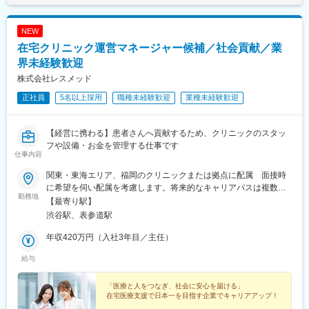
消される環境です。
・購入した材料を各診療科へ納品、パートさんの管理
※千葉県・茨城県エリアの病院へ配属予定
└材料の仕分けや納品作業はパートさんが担当しております。そ
NEW
のため、パートさんの業務サポートやシフト調整も行います。
■やりがい：
在宅クリニック運営マネージャー候補／社会貢献／業
・医療機関の課題やお困りごとの解決により、医療従事者が患者
※医療材料とは？：注射やガーゼなど病院で使用される材料
界未経験歓迎
様に向き合う時間が増え、患者様への貢献につながります。
株式会社レスメッド
・医療の最前線で働く方からの信頼と期待に応え、感謝される瞬
（2）医療製品の購入価格削減
間は、日本の医療を支える存在であることを実感します。
正社員
5名以上採用
職種未経験歓迎
業種未経験歓迎
医療材料の価格は、地域や病院の間で大きなばらつきがため、当
社が、医療スタッフとメーカー、ディーラーの間に立ち、適切な
変更の範囲：会社の定める業務
価格で安定的な調達を実現します。
【経営に携わる】患者さんへ貢献するため、クリニックのスタッ
フや設備・お金を管理する仕事です
【実施内容】
仕事内容
・メーカー、ディーラー（販売代理店）との価格交渉支援
・コストが低い製品を採用するために、ドクターなど医療スタッ
関東・東海エリア、福岡のクリニックまたは拠点に配属 面接時
フへの提案
に希望を伺い配属を考慮します。将来的なキャリアパスは複数の
勤務地
※医療スタッフの意向を確認し、コストとのバランスを鑑みて、改
クリニックを統括するエリアマネージャーとなるため、転勤の可
【最寄り駅】
善に向けた提案・各所の調整を行います
能性があります。〈既存クリニック〉次世代のマネージャー、サ
渋谷駅、表参道駅
ブマネージャー候補を必要としています。東京都：足立区千葉
■入社後のサポート体制：
県：行徳市、鎌ヶ谷市、袖ヶ浦市埼玉県：ふじみ野市、久喜市、
年収420万円（入社3年目／主任）
・2～3年程度をめどに、商材知識を身につけていただきます。
春日部市、さいたま市南区、越谷市茨城県：水戸市、取手市、ひ
給与
・まずは現場に慣れていただき、その後、価格交渉や医療従事者
たちなか市静岡県：静岡市駿河区、富士市、沼津市、藤枝市岐阜
へのコスト削減提案などに挑戦いただきます。
県：美濃加茂市福岡県：福岡市中央区（店舗型クリニック）〈開
・基本的にOJTにて現場を学んでいただきます。先輩社員が丁寧
業予定のクリニック〉絶賛募集中です。千葉県：市原市静岡県：
「医療と人をつなぎ、社会に安心を届ける」
在宅医療支援で日本一を目指す企業でキャリアアップ！
にサポートしていくので、初めての方も安心です。
富士宮市福岡県：福岡市（ヘアケアサロン）〈開業計画地〉近い