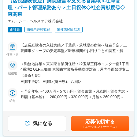
【店長経験歓迎】病院経営を支える営業職＜在庫管
有資格者が前提ですので即戦力を期待します。
理・パート管理業務あり＞土日祝休◇社会貢献度◎◇
業務フローや社内システム、事務手続き、ならびに就業規則等の
東関東
社内規程や取引先ごとの対応方法など、入社後は本社・川崎オフ
ィスで丁寧に教えます。
エム・シー・ヘルスケア株式会社
保険約款や現地確認方法、レポート作成等にかかわる社内外の研
正社員
職種未経験歓迎
業種未経験歓迎
修・勉強会も用意しており、鑑定人としてのスキルアップが図れ
ます。
【店長経験者の入社実績／千葉県・茨城県の病院へ駐在予定／三
■配属組織：
菱商事グループの安定基盤／医療機関のお困りごとの調整・解決
鑑定人は３つのオフィス合計で22名、20～30代を中心に60代まで
仕事内容
がミッション】
の幅広い年齢層が活躍しています。
■職務内容：
＜勤務地詳細＞東関東営業所住所：埼玉県三郷市インター南1丁目
当社は、病院経営のパートナーとして、病院で使用する医療材料
■会社や求人の魅力：
4番地2 GLP三郷Ⅲ 東関東営業所受動喫煙対策：屋内全面禁煙変更
や医薬品の調達、物品管理や、医療材料費に関する削減の提案を
勤務地
・当社は独立系の企業として2008年に設立されました。国内の損
の範囲：会社の定める事業所
【最寄り駅】
行っております。
害保険会社はもちろん、外資系や共済からの依頼にも応えてお
三郷中央駅、三郷駅(埼玉県)、八潮駅
本ポジションでは、基本的には顧客となる病院に常駐し、医療現
り、少額短期保険など新たな取引先からのオファーも増えていま
場の後方支援に必要な業務に取り組んでいただきます。
す。
＜予定年収＞460万円～570万円＜賃金形態＞月給制＜賃金内訳＞
★営業ポジションですが、ノルマはありません。
・保険のご契約者様から感謝の言葉をいただけることもあり、社
月額（基本給）：260,000円～320,000円＜月給＞260,000円～
給与
会に貢献できる実感を得ることもできます。
320,000円＜昇給有無＞有＜残業手当＞有＜給与補足＞前職、経
＜具体的な業務内容＞
・資格取得支援、資格手当支給、入社後の研修・勉強会でスキル
験を考慮のうえ決定します。上記年収は残業手当も含んだ金額で
（1）病院内の物流管理（SPD）
アップ支援など、損害保険登録鑑定人としてキャリアを築いてい
す。■賞与：年2回（前年度実績4か月分）■昇給：年1回賃金はあ
・医療材料や医薬品の調達代行
けるような体制を整えています。
くまでも目安の金額であり、選考を通じて上下する可能性があり
応募依頼する
・医療材料や医薬品の在庫管理
気になる
ます。月給(月額)は固定手当を含めた表記です。
（エージェントサービス）
・スケジュール管理
変更の範囲：会社の定める業務
・購入した材料を各診療科へ納品、パートさんの管理