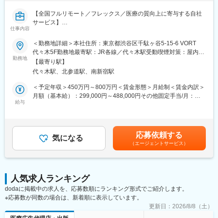
■MRの研修テキスト
■患者向け説明冊子
【全国フルリモート／フレックス／医療の質向上に寄与する自社
■Webサイトをはじめとする各種デジタル資材等
サービス】
仕事内容
【組織体制】
医師専用Webサービス・アプリを運営する当社にて、「ヒポク
＜勤務地詳細＞本社住所：東京都渋谷区千駄ヶ谷5-15-6 VORT
企画制作部は20名程度の部署になります。チーム体制で業務を行
ラ」のUI/UXデザイナーをお任せします。
代々木5F勤務地最寄駅：JR各線／代々木駅受動喫煙対策：屋内全
っており、1チームにつき5～7名で構成さています。製薬企業か
勤務地
面禁煙変更の範囲：会社の定める事業所（リモートワーク含む）
ら転職してきた方が多くいらっしゃり、経験・知識豊富なスタッ
【最寄り駅】
■業務内容：
フが揃っています。
代々木駅、北参道駅、南新宿駅
医師という専門性の高いユーザーに向き合い、プロダクト・マー
ケティング・ブランディングまで横断的に関わることができま
＜予定年収＞450万円～800万円＜賃金形態＞月給制＜賃金内訳＞
【キャリアパス】
す。PM・開発ディレクター・エンジニアと連携しながら、UI/UX
月額（基本給）：299,000円～488,000円その他固定手当/月：
ゆくゆくは販促資材の企画立案もお任せしたいと考えています。
にとどまらず、メール・広告・紙媒体まで、ユーザー体験を一貫
給与
10,000円固定残業手当/月：108,700円～175,100円（固定残業時
スケジュール作成から編集作業、デザイナーとの打合せ、クライ
して設計できる裁量のあるポジションです。中長期にわたる弊社
間45時間0分/月）超過した時間外労働の残業手当は追加支給＜月
アント(製薬企業)へのプレゼンテーションなど、業務の最初から最
が運営する医師向けWebサービス・アプリのブランディングも担
給＞417,700円～673,100円（一律手当を含む）＜昇給有無＞有＜
後まで携わるため、プランナーとしての力量やディレクション能
っていただきたいと考えています。
残業手当＞有＜給与補足＞■上記「その他固定手当」：在宅勤務手
力も身につきます。
応募依頼する
気になる
当賃金はあくまでも目安の金額であり、選考を通じて上下する可
（エージェントサービス）
■具体的には：
能性があります。月給(月額)は固定手当を含めた表記です。
【弊社の特徴】
・医師向けWebサービス・サイト・アプリに関するUI/UXデザイ
■ライター所属数は業界1位：
ン
業界内でも圧倒的に多くのライターが所属しているため、同社の
・サイト内に掲載される広告LPのデザイン
制作物・クオリティには定評があります。未経験から育て上げる
人気求人ランキング
・HTMLメールや広告バナー・SNS画像などWEBマーケティング
文化もある一方で、プロ集団として日々サービスクオリティの向
dodaに掲載中の求人を、応募数順にランキング形式でご紹介します。
に必要なデザイン
上に努めています。
※応募数が同数の場合は、新着順に表示しています。
・学会で配るチラシやリーフレット・会員獲得のためのダイレク
■グループ会社（医療系出版社）の創刊数も業界1位：
トメールのデザイン
更新日：
2026/8/8（土）
グループ会社であるメディカルレビュー社は業界内でトップの自