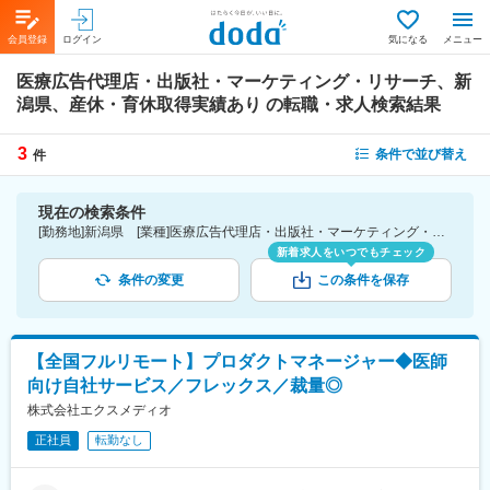
会員登録
ログイン
気になる
メニュー
医療広告代理店・出版社・マーケティング・リサーチ、新
潟県、産休・育休取得実績あり
の転職・求人検索結果
3
条件で並び替え
件
現在の検索条件
[勤務地]新潟県 [業種]医療広告代理店・出版社・マーケティング・リサーチ-医薬品・医療機器・ライフサイエンス・医療系サービス [詳細条件](休日・働き方)産休・育休取得実績あり
新着求人をいつでもチェック
条件の変更
この条件を保存
【全国フルリモート】プロダクトマネージャー◆医師
向け自社サービス／フレックス／裁量◎
株式会社エクスメディオ
正社員
転勤なし