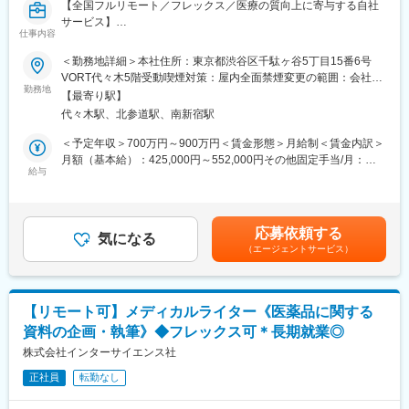
【全国フルリモート／フレックス／医療の質向上に寄与する自社
サービス】
仕事内容
■担当業務
＜勤務地詳細＞本社住所：東京都渋谷区千駄ヶ谷5丁目15番6号
「ヒポクラ」という医師専用のWebサービスのプロダクトマネー
VORT代々木5階受動喫煙対策：屋内全面禁煙変更の範囲：会社の
ジャーをお任せします。
勤務地
定める事業所（リモートワーク含む）
【最寄り駅】
代々木駅、北参道駅、南新宿駅
「ヒポクラ」：約75,000人以上の医師が参加する日本最大級の医
師専用SNS。医師が専門外の事象に遭遇した際に他の医師より知
＜予定年収＞700万円～900万円＜賃金形態＞月給制＜賃金内訳＞
見を得られるオンライン医局”として拡大中。
月額（基本給）：425,000円～552,000円その他固定手当/月：
給与
10,000円固定残業手当/月：153,000円～197,600円（固定残業時
■具体的な業務内容
間45時間0分/月）超過した時間外労働の残業手当は追加支給＜月
・プロダクトのビジョンと戦略の策定・推進
給＞588,000円～759,600円（一律手当を含む）＜昇給有無＞有＜
・市場・競合・ユーザー分析
残業手当＞有＜給与補足＞固定手当として、在宅勤務手当(月1万
応募依頼する
・新サービス、新機能の企画、要件定義、仕様策定
気になる
円)がございます。賃金はあくまでも目安の金額であり、選考を通
（エージェントサービス）
※最近の新機能例：診断RPG
じて上下する可能性があります。月給(月額)は固定手当を含めた表
・既存サービス、企画の運用・改善
記です。
・開発チーム（エンジニア、デザイナー等）との連携とディレク
ション
【リモート可】メディカルライター《医薬品に関する
・KPIの設定と進捗管理、データに基づいた改善策の立案と実行
資料の企画・執筆》◆フレックス可＊長期就業◎
・ロードマップの作成と管理
・部門間（経営層、営業、マーケティング等）の調整
株式会社インターサイエンス社
※ご本人の意向および試用期間中の業務状況などを踏まえて適材適
正社員
転勤なし
所を判断していきます。
※少数精鋭で実力主義、かつ積極性・協力性・スピードを重んじる