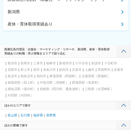
新潟県
産休・育休取得実績あり
医療広告代理店・出版社・マーケティング・リサーチ、新潟県、産休・育休取得
実績ありの転職・求人情報をエリアで絞り込む
新潟市
長岡市
三条市
柏崎市
新発田市
小千谷市
加茂市
十日町市
見附市
村上市
燕市
糸魚川市
妙高市
五泉市
上越市
阿賀野市
佐渡市
魚沼市
南魚沼市
胎内市
東蒲原郡（阿賀町）
北蒲原郡（聖籠町）
南蒲原郡（田上町）
中魚沼郡（津南町）
西蒲原郡（弥彦村）
南魚沼郡（湯沢町）
岩船郡（関川村、粟島浦村）
三島郡（出雲崎町）
刈羽郡（刈羽村）
ほかのエリアで探す
富山県
石川県
福井県
長野県
ほかの業種で探す