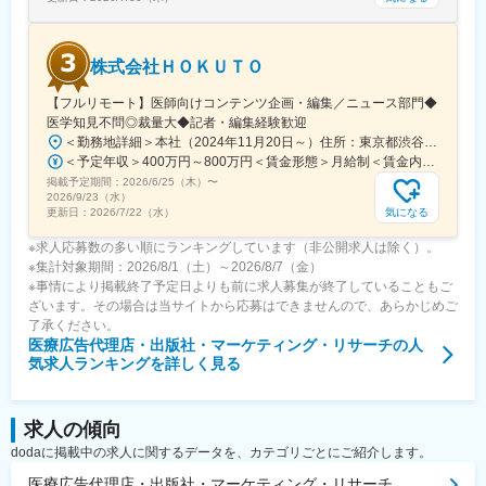
変更の範囲：会社の定める業務
株式会社ＨＯＫＵＴＯ
【フルリモート】医師向けコンテンツ企画・編集／ニュース部門◆
医学知見不問◎裁量大◆記者・編集経験歓迎
＜勤務地詳細＞本社（2024年11月20日～）住所：東京都渋谷区渋谷一丁目12番2 クロスオフィス渋谷311受動喫煙対策：屋内全面禁煙変更の範囲：会社の定める事業所（リモートワーク含む）
＜予定年収＞400万円～800万円＜賃金形態＞月給制＜賃金内訳＞月額（基本給）：241,565円～483,130円固定残業手当/月：91,768円～183,536円（固定残業時間45時間0分/月）超過した時間外労働の残業手当は追加支給＜月給＞333,333円～666,666円（一律手当を含む）＜昇給有無＞有＜残業手当＞有＜給与補足＞※実績やご経験、スキルを考慮し、当社規定に基づいて決定します。賃金はあくまでも目安の金額であり、選考を通じて上下する可能性があります。月給(月額)は固定手当を含めた表記です。
掲載予定期間：
2026/6/25（木）
〜
2026/9/23（水）
気になる
更新日：
2026/7/22（水）
※求人応募数の多い順にランキングしています（非公開求人は除く）。
※集計対象期間：2026/8/1（土）～2026/8/7（金）
※事情により掲載終了予定日よりも前に求人募集が終了していることもご
ざいます。その場合は当サイトから応募はできませんので、あらかじめご
了承ください。
医療広告代理店・出版社・マーケティング・リサーチ
の人
気求人ランキングを詳しく見る
求人の傾向
dodaに掲載中の求人に関するデータを、カテゴリごとにご紹介します。
医療広告代理店・出版社・マーケティング・リサーチ