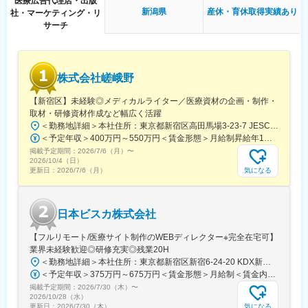
医療広告代理店・出版
社創刊数を誇っており、そのグループ会社である同社はその創刊
■働き方
新潟県
産休・育休取得実績あり
社・マーケティング・リ
数の多さを支えています。
残業時間は10～20時間程とワークライフバランスを整えやすい環
サーチ
境です。
変更の範囲：会社の定める業務
全国フルリモート制を導入しており、場所を縛られず拡大中の自
社サービスに携わりたい方にお勧めです。
四半期に一回程度の対面で会うキックオフの機会もご用意してお
株式会社嵯峨野
ります。
【新宿区】未経験◎メディカルライター／医療資材の企画・制作・
■当社について：
取材・研修資材作成など幅広く活躍
当社は、「テクノロジーの力で人々の健康寿命を延ばす」ことを
＜勤務地詳細＞本社住所：東京都新宿区高田馬場3-23-7 JESCO高田馬場3F受動喫煙対策：屋内全面禁煙変更の範囲：会社の定める事業所（リモートワーク含む）
理念に掲げ、医師専用のWebサービスやアプリを展開していま
＜予定年収＞400万円～550万円＜賃金形態＞月給制昇給年1回、賞与年2回（実績）＜賃金内訳＞月額（基本給）：250,000円～350,000円＜月給＞250,000円～350,000円＜昇給有無＞有＜残業手当＞有＜給与補足＞経験・能力を考慮して決定します賃金はあくまでも目安の金額であり、選考を通じて上下する可能性があります。月給(月額)は固定手当を含めた表記です。
す。
掲載予定期間：
2026/7/6（月）
〜
2026/10/4（日）
当社が提供する「ヒポクラ」は、約70,000人以上の医師が参加す
気になる
更新日：
2026/7/6（月）
る日本最大級の医師専用SNSであり、診療科や地域を超えて医師
同士がつながり、日々の臨床現場での疑問や知見を共有できる“オ
ンライン医局”として多くの医師に活用されています。
日本ビスカ株式会社
コミュニティを通じて、医師は他の専門領域の知見を得たり、診
【フルリモート/医療サイト制作のWEBディレクター※完全在宅可】
療の選択肢を広げたりすることができ、結果的に患者さんにより
業界未経験歓迎◎研修充実◎残業20H
良い医療を届けることにつながっています。単なる情報共有にと
＜勤務地詳細＞本社住所：東京都新宿区新宿6-24-20 KDX新宿6丁目ビル10F勤務地最寄駅：都営大江戸線、東京メトロ副都心線／東新宿駅受動喫煙対策：屋内全面禁煙変更の範囲：会社の定める事業所（リモートワーク含む）
どまらず、医師同士の相互支援を通じて臨床力とモチベーション
＜予定年収＞375万円～675万円＜賃金形態＞月給制＜賃金内訳＞月額（基本給）：250,000円～450,000円＜月給＞250,000円～450,000円＜昇給有無＞有＜残業手当＞有＜給与補足＞■賞与：年2回※25年度実績4.08ヶ月分■昇給：年1回賃金はあくまでも目安の金額であり、選考を通じて上下する可能性があります。月給(月額)は固定手当を含めた表記です。
を高める仕組みを提供している点が、当社サービスの大きな強み
掲載予定期間：
2026/7/30（木）
〜
となっています。
2026/10/28（水）
気になる
更新日：
2026/7/30（木）