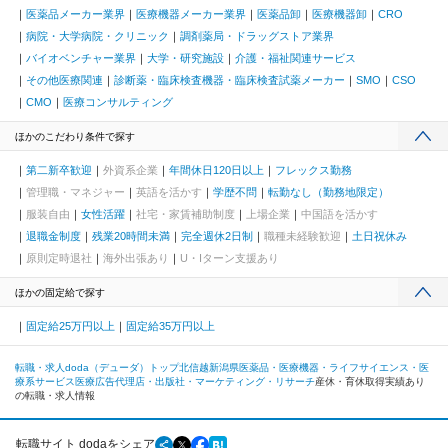
医薬品メーカー業界
医療機器メーカー業界
医薬品卸
医療機器卸
CRO
病院・大学病院・クリニック
調剤薬局・ドラッグストア業界
バイオベンチャー業界
大学・研究施設
介護・福祉関連サービス
その他医療関連
診断薬・臨床検査機器・臨床検査試薬メーカー
SMO
CSO
CMO
医療コンサルティング
ほかのこだわり条件で探す
第二新卒歓迎
外資系企業
年間休日120日以上
フレックス勤務
管理職・マネジャー
英語を活かす
学歴不問
転勤なし（勤務地限定）
服装自由
女性活躍
社宅・家賃補助制度
上場企業
中国語を活かす
退職金制度
残業20時間未満
完全週休2日制
職種未経験歓迎
土日祝休み
原則定時退社
海外出張あり
U・Iターン支援あり
ほかの固定給で探す
固定給25万円以上
固定給35万円以上
転職・求人doda（デューダ）トップ
北信越
新潟県
医薬品・医療機器・ライフサイエンス・医
療系サービス
医療広告代理店・出版社・マーケティング・リサーチ
産休・育休取得実績あり
の転職・求人情報
転職サイト dodaをシェア