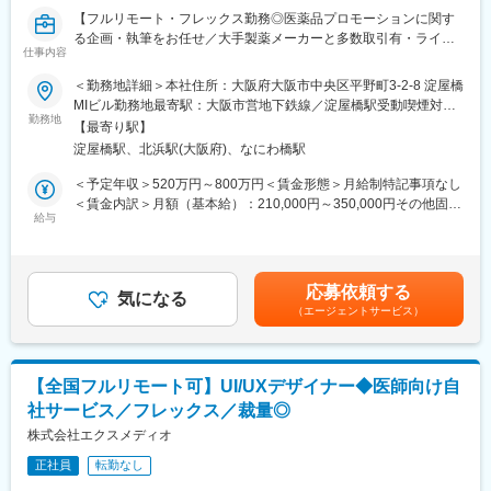
組織です。
【フルリモート・フレックス勤務◎医薬品プロモーションに関す
早期にチームリードをお任せするケースもあります。
る企画・執筆をお任せ／大手製薬メーカーと多数取引有・ライタ
仕事内容
ー所属業界No.1】
■組織体制※製薬事業部
＜勤務地詳細＞本社住所：大阪府大阪市中央区平野町3-2-8 淀屋橋
ディレクター、UXUIデザイナー、エンジニア（バックエンド、フ
【はじめに】
MIビル勤務地最寄駅：大阪市営地下鉄線／淀屋橋駅受動喫煙対
ロントエンド、インフラ、AI各種在籍。業務委託・外注含む）で
本求人はメディカルライターの募集です。医薬品に関する資料
勤務地
策：屋内全面禁煙変更の範囲：会社の定める事業所（リモートワ
プロダクトチームを組成。現PdMは業務委託で活躍されており、
【最寄り駅】
（パンフレットや冊子など）の企画～制作までをお任せします。
ーク含む）
今回は正社員のプロダクトマネージャーとして中心的な役割をお
淀屋橋駅、北浜駅(大阪府)、なにわ橋駅
※薬効・薬理作用・成分解説などが書かれた製品情報などのプロモ
任せいたします。
ーションです。
＜予定年収＞520万円～800万円＜賃金形態＞月給制特記事項なし
※医療業界経験者も居りますので、業界知識は不問です。
＜賃金内訳＞月額（基本給）：210,000円～350,000円その他固定
【職務内容】
給与
手当/月：22,000円～40,000円＜月給＞232,000円～390,000円＜
■働き方
■顧客とのミーティング・ディスカッション（ご要望等をヒアリン
昇給有無＞有＜残業手当＞有＜給与補足＞■賞与：年2回（その他
残業時間は10～20時間程とワークライフバランスを整えやすい環
グ）
決算賞与有り）■年収に関しては前職の経験を考慮いたします。■
境です。
■原稿作成に必要な情報収集：
昇給：有（年4回人事考課がありますが、原則評価が下がることは
全国フルリモート制を導入しており、場所を縛られず拡大中の自
応募依頼する
医学文献検索、お医者様や患者様へのインタビュー、座談会開
気になる
ありません）賃金はあくまでも目安の金額であり、選考を通じて
社サービスに携わりたい方にお勧めです。
（エージェントサービス）
催、学会取材などから情報を収集いただきます。
上下する可能性があります。月給(月額)は固定手当を含めた表記で
四半期に一回程度の対面で会うキックオフの機会もご用意してお
■原稿作成：
す。
ります。
患者様や一般の方向けへの作成もあるため、難しい内容を理解し
やすく、科学的に正しく作成いただきます。
変更の範囲：会社の定める業務
【全国フルリモート可】UI/UXデザイナー◆医師向け自
社サービス／フレックス／裁量◎
【取り扱い製品例】
■医療用医薬品の製品情報概要
株式会社エクスメディオ
■効果効能や臨床試験等のパンフレット
正社員
転勤なし
■座談会等の記録集