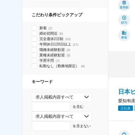
最寄駅
こだわり条件ピックアップ
給与
新着
(
2
)
締め切間近
(
0
)
事業
完全週休2日制
(
10
)
年間休日120日以上
(
11
)
職種未経験歓迎
(
3
)
業種未経験歓迎
(
3
)
学歴不問
(
7
)
転勤なし（勤務地限定）
(
9
)
キーワード
日本
求人掲載内容すべて
愛知/転
を含む
正社員
求人掲載内容すべて
を含まない