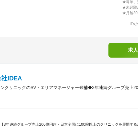
★毎年、
★未経験
★月給3
――IT
求人
社IDEA
キンクリニックのSV・エリアマネージャー候補◆3年連続グループ売上20
【3年連続グループ売上200億円超・日本全国に100院以上のクリニックを展開する