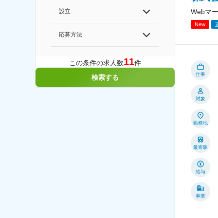
設立
Webマ
New
応募方法
11
この条件の求人数
件
仕事
検索する
対象
勤務地
最寄駅
給与
事業