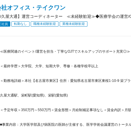
会社オフィス・テイクワン
/久屋大通】運営コーディネーター ≪未経験歓迎≫◆医療学会の運営/OJ
転勤なし
職種未経験歓迎
業種未経験歓迎
正社員
≪医療関連のイベント/運営を担当・丁寧なOJTでスキルアップのサポート充実◎≫
＜最終学歴＞大学院、大学、短期大学、専修・各種学校卒以上
＜勤務地詳細＞本社【名古屋市東区】住所：愛知県名古屋市東区東桜1-10-9 栄プラザ
久屋大通駅、栄町駅(愛知県)、栄駅(愛知県)
＜予定年収＞350万円～550万円＜賃金形態＞月給制補足事項なし＜賃金内訳＞月額（基本
■事業内容：大学医学部及び病医院の医師が主催する、医学学術会議運営のトータルサポ