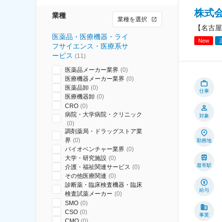
株式
業種
業種を選択
【名古屋
医薬品・医療機器・ライ
New
フサイエンス・医療系サ
ービス
(
11
)
医薬品メーカー業界
(
0
)
医療機器メーカー業界
(
0
)
医薬品卸
(
0
)
仕事
医療機器卸
(
0
)
CRO
(
0
)
病院・大学病院・クリニック
対象
(
0
)
調剤薬局・ドラッグストア業
界
(
0
)
勤務地
バイオベンチャー業界
(
0
)
大学・研究施設
(
0
)
最寄駅
介護・福祉関連サービス
(
0
)
その他医療関連
(
0
)
診断薬・臨床検査機器・臨床
給与
検査試薬メーカー
(
0
)
SMO
(
0
)
CSO
(
0
)
事業
CMO
(
0
)