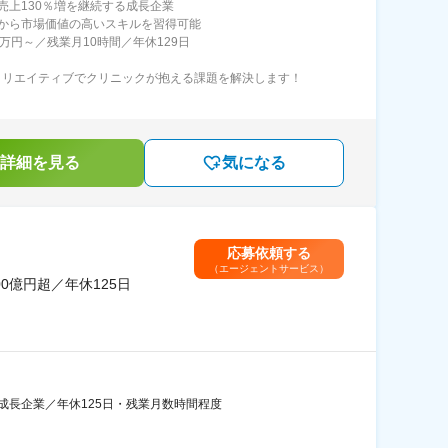
売上130％増を継続する成長企業
から市場価値の高いスキルを習得可能
0万円～／残業月10時間／年休129日
×クリエイティブでクリニックが抱える課題を解決します！
詳細を見る
気になる
応募依頼する
（エージェントサービス）
0億円超／年休125日
成長企業／年休125日・残業月数時間程度