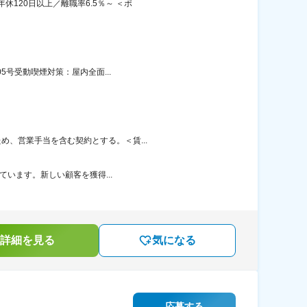
120日以上／離職率6.5％～ ＜ポ
5号受動喫煙対策：屋内全面...
め、営業手当を含む契約とする。＜賃...
しています。新しい顧客を獲得...
詳細を見る
気になる
応募する