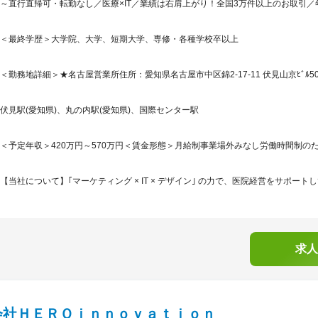
～直行直帰可・転勤なし／医療×IT／業績は右肩上がり！全国3万件以上のお取引／年休
＜最終学歴＞大学院、大学、短期大学、専修・各種学校卒以上
＜勤務地詳細＞★名古屋営業所住所：愛知県名古屋市中区錦2-17-11 伏見山京ﾋﾞﾙ50
伏見駅(愛知県)、丸の内駅(愛知県)、国際センター駅
＜予定年収＞420万円～570万円＜賃金形態＞月給制事業場外みなし労働時間制のた
【当社について】｢マーケティング × IT × デザイン｣ の力で、医院経営をサポート
求人
会社ＨＥＲＯｉｎｎｏｖａｔｉｏｎ