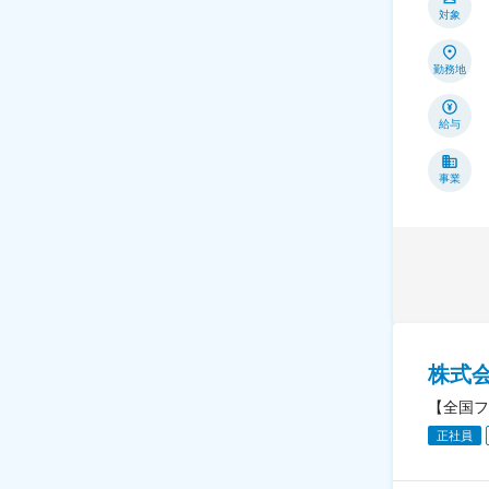
対象
勤務地
給与
事業
株式
【全国フ
正社員