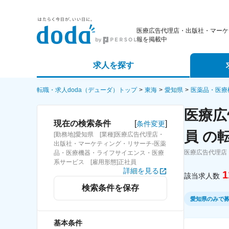
医療広告代理店・出版社・マーケ
報を掲載中
求人を探す
詳細条件から探す
エージェ
転職・求人doda（デューダ）トップ
東海
愛知県
医薬品・医療
医療広
新着求人から探す
スカウト
[
]
現在の検索条件
条件変更
員 の
[勤務地]愛知県 [業種]医療広告代理店・
求人特集から探す
パートナ
出版社・マーケティング・リサーチ-医薬
医療広告代理店
品・医療機器・ライフサイエンス・医療
系サービス [雇用形態]正社員
詳細を見る
1
該当求人数
検索条件を保存
愛知県のみで
基本条件