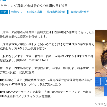
ーケティング営業／未経験OK／年間休日129日
転勤なし
5名以上採用
職種未経験歓迎
業種未経験歓迎
正社員
【若手・未経験者が活躍中！挑戦大歓迎】医療機関の開業地に合わせた広
告戦略全般のご提案をお任せします。
【未経験歓迎／学歴不問】人と関わることが好きな方◆成長企業で自身も
成長したい方★5名以上採用予定です
【転勤なし／東京・大阪・名古屋・福岡・広島のいずれか】■東京東京都
新宿区新小川町8-30 THE PORTAL I...
飯田橋駅、西中島南方駅、大須観音駅、天神駅、銀山町駅、神楽坂駅、南
方駅(大阪府)、伏見駅(愛知...
■月給30万円以上（固定残業代含む）※固定残業代は時間外労働の有無に
関わらず42時間分を、月7万円以上支給※上記を...
■MEDISMAマーケティング事業・「MEDISMAマーケティング」の販売・
HPの企画制作／リスティング広告運用／...
＼医療を