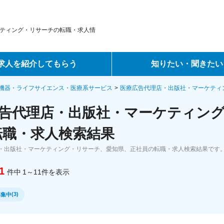
ティング・リサーチの転職・求人情
求人を紹介してもらう
知りたい・聞きたい
ントサービス
転職ノウハウ
機器・ライフサイエンス・医療系サービス
医療広告代理店・出版社・マーケティ
告代理店・出版社・マーケティン
サービス
データで見る転職
転職・求人検索結果
ーエージェントサービス
コラム・インタビュー
・出版社・マーケティング・リサーチ、愛知県、正社員の転職・求人検索結果です
転職Q&A
1
件中
1～11
件
を表示
(
3
)
募集中