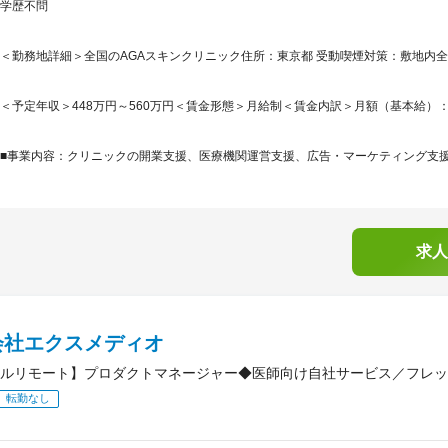
学歴不問
＜勤務地詳細＞全国のAGAスキンクリニック住所：東京都 受動喫煙対策：敷地内
＜予定年収＞448万円～560万円＜賃金形態＞月給制＜賃金内訳＞月額（基本給）：280,0
■事業内容：クリニックの開業支援、医療機関運営支援、広告・マーケティング支援、
求人
会社エクスメディオ
ルリモート】プロダクトマネージャー◆医師向け自社サービス／フレッ
転勤なし