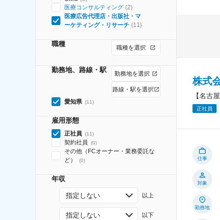
医療コンサルティング
(
2
)
医療広告代理店・出版社・マ
ーケティング・リサーチ
(
11
)
職種
職種を選択
勤務地、路線・駅
勤務地を選択
株式会
路線・駅を選択
【名古屋
愛知県
(
11
)
正社員
雇用形態
正社員
(
11
)
契約社員
(
0
)
その他（FCオーナー・業務委託な
仕事
ど）
(
0
)
年収
対象
指定しない
以上
勤務地
指定しない
以下