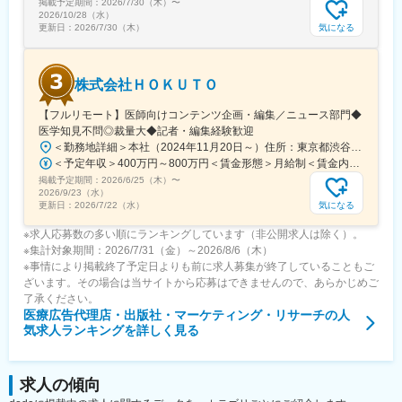
掲載予定期間：
2026/7/30（木）
〜
となっています。
2026/10/28（水）
気になる
更新日：
2026/7/30（木）
変更の範囲：会社の定める業務
株式会社ＨＯＫＵＴＯ
【フルリモート】医師向けコンテンツ企画・編集／ニュース部門◆
医学知見不問◎裁量大◆記者・編集経験歓迎
＜勤務地詳細＞本社（2024年11月20日～）住所：東京都渋谷区渋谷一丁目12番2 クロスオフィス渋谷311受動喫煙対策：屋内全面禁煙変更の範囲：会社の定める事業所（リモートワーク含む）
＜予定年収＞400万円～800万円＜賃金形態＞月給制＜賃金内訳＞月額（基本給）：241,565円～483,130円固定残業手当/月：91,768円～183,536円（固定残業時間45時間0分/月）超過した時間外労働の残業手当は追加支給＜月給＞333,333円～666,666円（一律手当を含む）＜昇給有無＞有＜残業手当＞有＜給与補足＞※実績やご経験、スキルを考慮し、当社規定に基づいて決定します。賃金はあくまでも目安の金額であり、選考を通じて上下する可能性があります。月給(月額)は固定手当を含めた表記です。
掲載予定期間：
2026/6/25（木）
〜
2026/9/23（水）
気になる
更新日：
2026/7/22（水）
※求人応募数の多い順にランキングしています（非公開求人は除く）。
※集計対象期間：2026/7/31（金）～2026/8/6（木）
※事情により掲載終了予定日よりも前に求人募集が終了していることもご
ざいます。その場合は当サイトから応募はできませんので、あらかじめご
了承ください。
医療広告代理店・出版社・マーケティング・リサーチ
の人
気求人ランキングを詳しく見る
求人の傾向