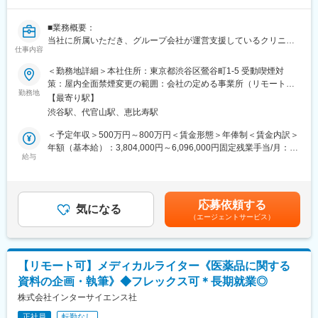
方の歯の悩みを解決したいとブランドを育ててきた結果、既に10
万人以上の患者様が笑顔になるお手伝いをしてきました。
■業務概要：
2022年6月にマーケティングに特化した子会社である
当社に所属いただき、グループ会社が運営支援しているクリニッ
SheepMedical Technologies株式会社を設立、また同年9月にはク
仕事内容
クのマーケティングを行うチームのリーダー候補です。
リニックの運営支援を提供する子会社アルディバラン株式会社を
＜勤務地詳細＞本社住所：東京都渋谷区鶯谷町1-5 受動喫煙対
設立し、キレイライン矯正だけにとどまらず幅広い歯科の領域で
■業務内容詳細：
策：屋内全面禁煙変更の範囲：会社の定める事業所（リモートワ
患者様を笑顔にするサービスを展開しております。
◇2名～のチームマネジメント
勤務地
ーク含む）
【最寄り駅】
◇予実管理
変更の範囲：会社の定める業務
渋谷駅、代官山駅、恵比寿駅
◇予算計画策定
◇マーケティング戦略・戦術立案／実行
＜予定年収＞500万円～800万円＜賃金形態＞年俸制＜賃金内訳＞
◇プロジェクトマネジメント
年額（基本給）：3,804,000円～6,096,000円固定残業手当/月：
※プレイングマネージャーとして、歯科矯正領域のマーケティング
給与
99,000円～159,000円（固定残業時間40時間0分/月）超過した時
戦略～実行まですべてお任せします。当社オリジナルの矯正プロ
間外労働の残業手当は追加支給＜月額＞416,000円～667,000円
ダクトのマーケティングに携われる他、店舗/エリアマーケティン
（12分割）（一律手当を含む）＜昇給有無＞有＜残業手当＞有賃
グのご経験も積むことが可能です。
金はあくまでも目安の金額であり、選考を通じて上下する可能性
応募依頼する
気になる
があります。月給(月額)は固定手当を含めた表記です。
（エージェントサービス）
■事業概要：
親会社であるSheepMedical株式会社では、マウスピース矯正で国
内トップクラスの実績を持つキレイライン矯正のマウスピース等
矯正器具の製造・販売を行っています。
【リモート可】メディカルライター《医薬品に関する
キレイライン矯正は、美容クリニックや大手脱毛クリニックの立
資料の企画・執筆》◆フレックス可＊長期就業◎
ち上げを行った医師でもある当社CEOと、業界で名前の知られる
マーケティング会社の代表がタッグを組み「矯正を通じて笑顔に
株式会社インターサイエンス社
なる人を増やしたい」という志によって生まれたブランドです。
正社員
転勤なし