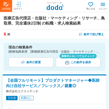
会員登録
ログイン
気になる
メニュー
医療広告代理店・出版社・マーケティング・リサーチ、鳥
取県、完全週休2日制
の転職・求人検索結果
6
条件で並び替え
件
現在の検索条件
[勤務地]鳥取県 [業種]医療広告代理店・出版社・マーケティング・リサーチ-医薬品・医療機器・ライフサイエンス・医療系サービス [こだわり条件ピックアップ]完全週休2日制 [詳細条件](休日・働き方)完全週休2日制
新着求人をいつでもチェック
条件の変更
この条件を保存
【全国フルリモート】プロダクトマネージャー◆医師
向け自社サービス／フレックス／裁量◎
株式会社エクスメディオ
正社員
転勤なし