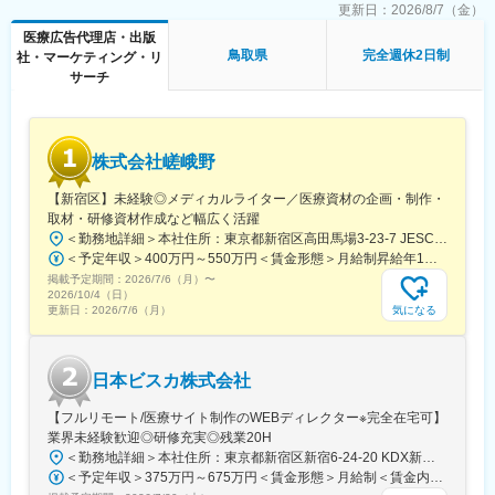
■グループ会社（医療系出版社）の創刊数も業界1位：
トメールのデザイン
更新日：
2026/8/7（金）
グループ会社であるメディカルレビュー社は業界内でトップの自
医療広告代理店・出版
社創刊数を誇っており、そのグループ会社である同社はその創刊
■働き方
鳥取県
完全週休2日制
社・マーケティング・リ
数の多さを支えています。
残業時間は10～20時間程とワークライフバランスを整えやすい環
サーチ
境です。
変更の範囲：会社の定める業務
全国フルリモート制を導入しており、場所を縛られず拡大中の自
社サービスに携わりたい方にお勧めです。
四半期に一回程度の対面で会うキックオフの機会もご用意してお
株式会社嵯峨野
ります。
【新宿区】未経験◎メディカルライター／医療資材の企画・制作・
■当社について：
取材・研修資材作成など幅広く活躍
当社は、「テクノロジーの力で人々の健康寿命を延ばす」ことを
＜勤務地詳細＞本社住所：東京都新宿区高田馬場3-23-7 JESCO高田馬場3F受動喫煙対策：屋内全面禁煙変更の範囲：会社の定める事業所（リモートワーク含む）
理念に掲げ、医師専用のWebサービスやアプリを展開していま
＜予定年収＞400万円～550万円＜賃金形態＞月給制昇給年1回、賞与年2回（実績）＜賃金内訳＞月額（基本給）：250,000円～350,000円＜月給＞250,000円～350,000円＜昇給有無＞有＜残業手当＞有＜給与補足＞経験・能力を考慮して決定します賃金はあくまでも目安の金額であり、選考を通じて上下する可能性があります。月給(月額)は固定手当を含めた表記です。
す。
掲載予定期間：
2026/7/6（月）
〜
2026/10/4（日）
当社が提供する「ヒポクラ」は、約70,000人以上の医師が参加す
気になる
更新日：
2026/7/6（月）
る日本最大級の医師専用SNSであり、診療科や地域を超えて医師
同士がつながり、日々の臨床現場での疑問や知見を共有できる“オ
ンライン医局”として多くの医師に活用されています。
日本ビスカ株式会社
コミュニティを通じて、医師は他の専門領域の知見を得たり、診
【フルリモート/医療サイト制作のWEBディレクター※完全在宅可】
療の選択肢を広げたりすることができ、結果的に患者さんにより
業界未経験歓迎◎研修充実◎残業20H
良い医療を届けることにつながっています。単なる情報共有にと
＜勤務地詳細＞本社住所：東京都新宿区新宿6-24-20 KDX新宿6丁目ビル10F勤務地最寄駅：都営大江戸線、東京メトロ副都心線／東新宿駅受動喫煙対策：屋内全面禁煙変更の範囲：会社の定める事業所（リモートワーク含む）
どまらず、医師同士の相互支援を通じて臨床力とモチベーション
＜予定年収＞375万円～675万円＜賃金形態＞月給制＜賃金内訳＞月額（基本給）：250,000円～450,000円＜月給＞250,000円～450,000円＜昇給有無＞有＜残業手当＞有＜給与補足＞■賞与：年2回※25年度実績4.08ヶ月分■昇給：年1回賃金はあくまでも目安の金額であり、選考を通じて上下する可能性があります。月給(月額)は固定手当を含めた表記です。
を高める仕組みを提供している点が、当社サービスの大きな強み