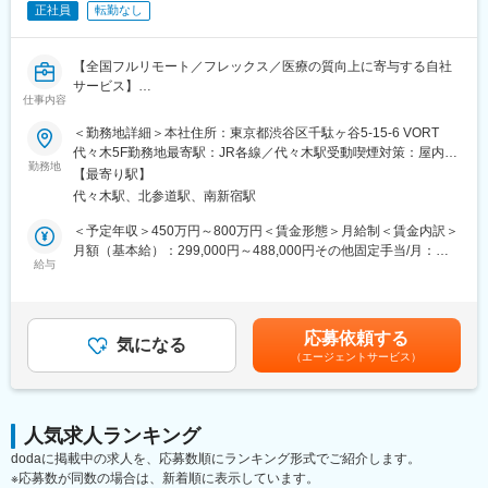
正社員
転勤なし
■座談会等の記録集
■MRの研修テキスト
■患者向け説明冊子
【全国フルリモート／フレックス／医療の質向上に寄与する自社
■Webサイトをはじめとする各種デジタル資材等
サービス】
仕事内容
【組織体制】
医師専用Webサービス・アプリを運営する当社にて、「ヒポク
＜勤務地詳細＞本社住所：東京都渋谷区千駄ヶ谷5-15-6 VORT
企画制作部は20名程度の部署になります。チーム体制で業務を行
ラ」のUI/UXデザイナーをお任せします。
代々木5F勤務地最寄駅：JR各線／代々木駅受動喫煙対策：屋内全
っており、1チームにつき5～7名で構成さています。製薬企業か
勤務地
面禁煙変更の範囲：会社の定める事業所（リモートワーク含む）
ら転職してきた方が多くいらっしゃり、経験・知識豊富なスタッ
【最寄り駅】
■業務内容：
フが揃っています。
代々木駅、北参道駅、南新宿駅
医師という専門性の高いユーザーに向き合い、プロダクト・マー
ケティング・ブランディングまで横断的に関わることができま
＜予定年収＞450万円～800万円＜賃金形態＞月給制＜賃金内訳＞
【キャリアパス】
す。PM・開発ディレクター・エンジニアと連携しながら、UI/UX
月額（基本給）：299,000円～488,000円その他固定手当/月：
ゆくゆくは販促資材の企画立案もお任せしたいと考えています。
にとどまらず、メール・広告・紙媒体まで、ユーザー体験を一貫
給与
10,000円固定残業手当/月：108,700円～175,100円（固定残業時
スケジュール作成から編集作業、デザイナーとの打合せ、クライ
して設計できる裁量のあるポジションです。中長期にわたる弊社
間45時間0分/月）超過した時間外労働の残業手当は追加支給＜月
アント(製薬企業)へのプレゼンテーションなど、業務の最初から最
が運営する医師向けWebサービス・アプリのブランディングも担
給＞417,700円～673,100円（一律手当を含む）＜昇給有無＞有＜
後まで携わるため、プランナーとしての力量やディレクション能
っていただきたいと考えています。
残業手当＞有＜給与補足＞■上記「その他固定手当」：在宅勤務手
力も身につきます。
応募依頼する
気になる
当賃金はあくまでも目安の金額であり、選考を通じて上下する可
（エージェントサービス）
■具体的には：
能性があります。月給(月額)は固定手当を含めた表記です。
【弊社の特徴】
・医師向けWebサービス・サイト・アプリに関するUI/UXデザイ
■ライター所属数は業界1位：
ン
業界内でも圧倒的に多くのライターが所属しているため、同社の
・サイト内に掲載される広告LPのデザイン
制作物・クオリティには定評があります。未経験から育て上げる
人気求人ランキング
・HTMLメールや広告バナー・SNS画像などWEBマーケティング
文化もある一方で、プロ集団として日々サービスクオリティの向
dodaに掲載中の求人を、応募数順にランキング形式でご紹介します。
に必要なデザイン
上に努めています。
※応募数が同数の場合は、新着順に表示しています。
・学会で配るチラシやリーフレット・会員獲得のためのダイレク