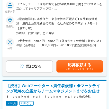
組織です。
〈フルリモート！遠方の方でも歓迎/残業10Hと働き方◎/スキルを
早期にチームリードをお任せするケースもあります。
活かしてキャリアアップ◎〉
仕事内容
■組織体制※製薬事業部
■業務概要：
＜勤務地詳細＞本社住所：東京都渋谷区鶯谷町1-5 受動喫煙対
ディレクター、UXUIデザイナー、エンジニア（バックエンド、フ
グループ会社が運営支援している全国23院の歯科クリニックのマ
策：屋内全面禁煙変更の範囲：会社の定める事業所（リモートワ
ロントエンド、インフラ、AI各種在籍。業務委託・外注含む）で
ーケティングに携わっていただくポジションです。toC領域での
勤務地
ーク含む）
プロダクトチームを組成。現PdMは業務委託で活躍されており、
【最寄り駅】
GoogleやYahoo！リスティング広告やSEOをメインに活躍されて
今回は正社員のプロダクトマネージャーとして中心的な役割をお
渋谷駅、代官山駅、恵比寿駅
来られた方を募集しています。
任せいたします。
歯科矯正マーケティングの領域において、国内トップクラスのノ
＜予定年収＞450万円～650万円＜賃金形態＞年俸制＜賃金内訳＞
※医療業界経験者も居りますので、業界知識は不問です。
ウハウをもつマーケターと一緒に業務を行っていただけます。
年額（基本給）：3,888,000円～5,616,000円固定残業手当/月：
そして、クリニックのリード獲得だけでなく、その後のクリニッ
給与
51,000円～74,000円（固定残業時間20時間0分/月）超過した時間
■働き方
クへの来院率や契約率まで、自社データをフル活用したマーケテ
外労働の残業手当は追加支給＜月額＞375,000円～542,000円（12
残業時間は10～20時間程とワークライフバランスを整えやすい環
ィングにも携われます。
分割）（一律手当を含む）＜昇給有無＞有＜残業手当＞有賃金は
境です。
あくまでも目安の金額であり、選考を通じて上下する可能性があ
全国フルリモート制を導入しており、場所を縛られず拡大中の自
応募依頼する
■業務内容詳細：
気になる
ります。月給(月額)は固定手当を含めた表記です。
社サービスに携わりたい方にお勧めです。
（エージェントサービス）
◇マーケティング戦略の立案・遂行
四半期に一回程度の対面で会うキックオフの機会もご用意してお
・分析した数値・市場のトレンドを元に、担当する事業の売上を
ります。
最大化するためのマーケティング戦略の立案・遂行
◇各WEB媒体の広告運用と関連業務全般
変更の範囲：会社の定める業務
【渋谷】Webマーケター＜責任者候補＞◆マーケテイ
・Googleリスティング広告、SNS広告を中心に運用
ング戦略の立案からチームマネジメントまでをお任せ
・LPOの企画立案からLP制作のディレクション・広告バナー／動
画広告／記事LP／LP／HP／ステップメール etc. の企画・ライテ
ＳｈｅｅｐＭｅｄｉｃａｌ Ｔｅｃｈｎｏｌｏｇｉｅｓ株式会社
ィング・制作ディレクション・制作物ディレクション業務に関わ
正社員
転勤なし
る社内、社外関係者との折衝