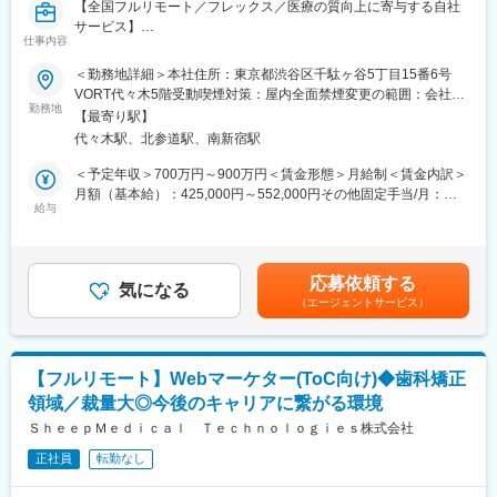
【全国フルリモート／フレックス／医療の質向上に寄与する自社
サービス】
仕事内容
■担当業務
＜勤務地詳細＞本社住所：東京都渋谷区千駄ヶ谷5丁目15番6号
「ヒポクラ」という医師専用のWebサービスのプロダクトマネー
VORT代々木5階受動喫煙対策：屋内全面禁煙変更の範囲：会社の
ジャーをお任せします。
勤務地
定める事業所（リモートワーク含む）
【最寄り駅】
代々木駅、北参道駅、南新宿駅
「ヒポクラ」：約75,000人以上の医師が参加する日本最大級の医
師専用SNS。医師が専門外の事象に遭遇した際に他の医師より知
＜予定年収＞700万円～900万円＜賃金形態＞月給制＜賃金内訳＞
見を得られるオンライン医局”として拡大中。
月額（基本給）：425,000円～552,000円その他固定手当/月：
給与
10,000円固定残業手当/月：153,000円～197,600円（固定残業時
■具体的な業務内容
間45時間0分/月）超過した時間外労働の残業手当は追加支給＜月
・プロダクトのビジョンと戦略の策定・推進
給＞588,000円～759,600円（一律手当を含む）＜昇給有無＞有＜
・市場・競合・ユーザー分析
残業手当＞有＜給与補足＞固定手当として、在宅勤務手当(月1万
応募依頼する
・新サービス、新機能の企画、要件定義、仕様策定
気になる
円)がございます。賃金はあくまでも目安の金額であり、選考を通
（エージェントサービス）
※最近の新機能例：診断RPG
じて上下する可能性があります。月給(月額)は固定手当を含めた表
・既存サービス、企画の運用・改善
記です。
・開発チーム（エンジニア、デザイナー等）との連携とディレク
ション
【フルリモート】Webマーケター(ToC向け)◆歯科矯正
・KPIの設定と進捗管理、データに基づいた改善策の立案と実行
領域／裁量大◎今後のキャリアに繋がる環境
・ロードマップの作成と管理
・部門間（経営層、営業、マーケティング等）の調整
ＳｈｅｅｐＭｅｄｉｃａｌ Ｔｅｃｈｎｏｌｏｇｉｅｓ株式会社
※ご本人の意向および試用期間中の業務状況などを踏まえて適材適
正社員
転勤なし
所を判断していきます。
※少数精鋭で実力主義、かつ積極性・協力性・スピードを重んじる