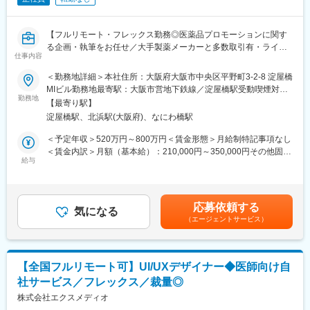
『高額でハードルが高い』という従来のイメージを変え、多くの
方の歯の悩みを解決したいとブランドを育ててきた結果、既に10
万人以上の患者様が笑顔になるお手伝いをしてきました。
【フルリモート・フレックス勤務◎医薬品プロモーションに関す
2022年6月にマーケティングに特化した子会社である
る企画・執筆をお任せ／大手製薬メーカーと多数取引有・ライタ
SheepMedical Technologies株式会社を設立、また同年9月にはク
仕事内容
ー所属業界No.1】
リニックの運営支援を提供する子会社アルディバラン株式会社を
＜勤務地詳細＞本社住所：大阪府大阪市中央区平野町3-2-8 淀屋橋
設立し、キレイライン矯正だけにとどまらず幅広い歯科の領域で
【はじめに】
MIビル勤務地最寄駅：大阪市営地下鉄線／淀屋橋駅受動喫煙対
患者様を笑顔にするサービスを展開しております。
本求人はメディカルライターの募集です。医薬品に関する資料
勤務地
策：屋内全面禁煙変更の範囲：会社の定める事業所（リモートワ
【最寄り駅】
（パンフレットや冊子など）の企画～制作までをお任せします。
ーク含む）
変更の範囲：会社の定める業務
淀屋橋駅、北浜駅(大阪府)、なにわ橋駅
※薬効・薬理作用・成分解説などが書かれた製品情報などのプロモ
ーションです。
＜予定年収＞520万円～800万円＜賃金形態＞月給制特記事項なし
＜賃金内訳＞月額（基本給）：210,000円～350,000円その他固定
【職務内容】
給与
手当/月：22,000円～40,000円＜月給＞232,000円～390,000円＜
■顧客とのミーティング・ディスカッション（ご要望等をヒアリン
昇給有無＞有＜残業手当＞有＜給与補足＞■賞与：年2回（その他
グ）
決算賞与有り）■年収に関しては前職の経験を考慮いたします。■
■原稿作成に必要な情報収集：
昇給：有（年4回人事考課がありますが、原則評価が下がることは
応募依頼する
医学文献検索、お医者様や患者様へのインタビュー、座談会開
気になる
ありません）賃金はあくまでも目安の金額であり、選考を通じて
（エージェントサービス）
催、学会取材などから情報を収集いただきます。
上下する可能性があります。月給(月額)は固定手当を含めた表記で
■原稿作成：
す。
患者様や一般の方向けへの作成もあるため、難しい内容を理解し
やすく、科学的に正しく作成いただきます。
【全国フルリモート可】UI/UXデザイナー◆医師向け自
社サービス／フレックス／裁量◎
【取り扱い製品例】
■医療用医薬品の製品情報概要
株式会社エクスメディオ
■効果効能や臨床試験等のパンフレット