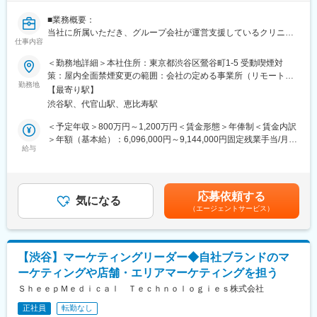
※スキル次第では、更に上流のペルソナ設計や適切な訴求プランの
構築などもお任せしたいと思っています。
■業務概要：
当社に所属いただき、グループ会社が運営支援しているクリニッ
■組織構成
仕事内容
クのマーケティングを行うチームの責任者候補です。
メンバーは約20名程度です。その中で部署に分かれ、ご自身の得
＜勤務地詳細＞本社住所：東京都渋谷区鶯谷町1-5 受動喫煙対
意とする分野で活躍いただいております。
■業務内容詳細：
策：屋内全面禁煙変更の範囲：会社の定める事業所（リモートワ
30代～40代のメンバーがほとんどで、若手にも活躍のチャンスが
◇マーケティング戦略の立案
勤務地
ーク含む）
あります。
【最寄り駅】
※分析した数値・市場のトレンドを元に、担当する事業の売上を最
遠方のメンバーもいるため、フルリモートが基本となります。そ
渋谷駅、代官山駅、恵比寿駅
大化するためのマーケティング戦略の立案・遂行
のため、メンバーとのやり取りはオンライン中心です。
◇事業計画の立案から実行まで
＜予定年収＞800万円～1,200万円＜賃金形態＞年俸制＜賃金内訳
※立案した戦略を軸に事業計画の立案から実行までをお任せしま
＞年額（基本給）：6,096,000円～9,144,000円固定残業手当/月：
■業務の魅力
す。
給与
159,000円～238,000円（固定残業時間40時間0分/月）超過した時
急成長するクリニック支援と、歴史あるマウスピース矯正ブラン
◇チームマネジメント
間外労働の残業手当は追加支給＜月額＞667,000円～1,000,000円
ド『キレイライン矯正』の両マーケティングに関われる環境があ
※立案した戦略に基づき各種KPIのクリアに向けてチームのマネジ
（12分割）（一律手当を含む）＜昇給有無＞有＜残業手当＞有賃
ります。
メントをお任せします。
金はあくまでも目安の金額であり、選考を通じて上下する可能性
そのため、「来院率」や「契約率」、売上といった事業の根幹デ
応募依頼する
気になる
があります。月給(月額)は固定手当を含めた表記です。
ータまで把握したマーケティングが可能です。
（エージェントサービス）
■事業概要：
そのデータを武器に、事業収益に直結する本質的な分析・施策を
親会社であるSheepMedical株式会社では、マウスピース矯正で国
立案し、自分の運用でクリニックのリードが増え、契約数が伸
内トップクラスの実績を持つキレイライン矯正のマウスピース等
び、売上が上がっていくという手触り感を感じられる業務です。
矯正器具の製造・販売を行っています。
【渋谷】マーケティングリーダー◆自社ブランドのマ
キレイライン矯正は、美容クリニックや大手脱毛クリニックの立
変更の範囲：会社の定める業務
ーケティングや店舗・エリアマーケティングを担う
ち上げを行った医師でもある当社CEOと、業界で名前の知られる
マーケティング会社の代表がタッグを組み「矯正を通じて笑顔に
ＳｈｅｅｐＭｅｄｉｃａｌ Ｔｅｃｈｎｏｌｏｇｉｅｓ株式会社
なる人を増やしたい」という志によって生まれたブランドです。
正社員
転勤なし
『高額でハードルが高い』という従来のイメージを変え、多くの