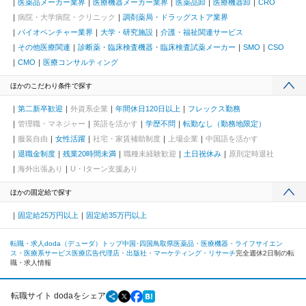
医薬品メーカー業界
医療機器メーカー業界
医薬品卸
医療機器卸
CRO
病院・大学病院・クリニック
調剤薬局・ドラッグストア業界
バイオベンチャー業界
大学・研究施設
介護・福祉関連サービス
その他医療関連
診断薬・臨床検査機器・臨床検査試薬メーカー
SMO
CSO
CMO
医療コンサルティング
ほかのこだわり条件で探す
第二新卒歓迎
外資系企業
年間休日120日以上
フレックス勤務
管理職・マネジャー
英語を活かす
学歴不問
転勤なし（勤務地限定）
服装自由
女性活躍
社宅・家賃補助制度
上場企業
中国語を活かす
退職金制度
残業20時間未満
職種未経験歓迎
土日祝休み
原則定時退社
海外出張あり
U・Iターン支援あり
ほかの固定給で探す
固定給25万円以上
固定給35万円以上
転職・求人doda（デューダ）トップ
中国･四国
鳥取県
医薬品・医療機器・ライフサイエン
ス・医療系サービス
医療広告代理店・出版社・マーケティング・リサーチ
完全週休2日制の転
職・求人情報
転職サイト dodaをシェア