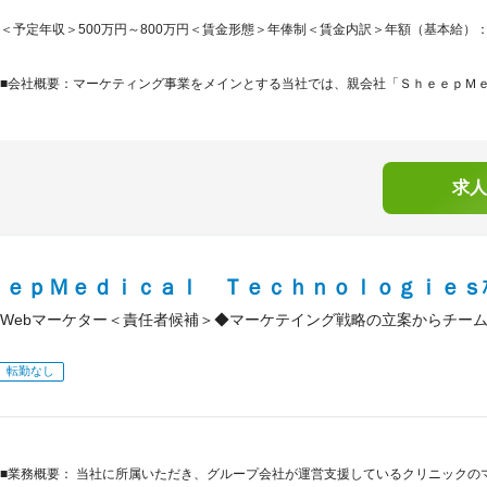
＜予定年収＞500万円～800万円＜賃金形態＞年俸制＜賃金内訳＞年額（基本給）：3,804,
■会社概要：マーケティング事業をメインとする当社では、親会社「ＳｈｅｅｐＭｅｄ
求人
ｅｅｐＭｅｄｉｃａｌ Ｔｅｃｈｎｏｌｏｇｉｅｓ
Webマーケター＜責任者候補＞◆マーケテイング戦略の立案からチー
転勤なし
■業務概要： 当社に所属いただき、グループ会社が運営支援しているクリニックの