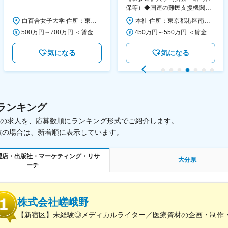
130日／1881年創立の伝統女子
保等）◆国連の難民支援機関の
大学
活動を支える日本公式支援窓口
白百合女子大学 住所：東京都調布市緑ヶ丘1-25 勤務地最寄駅：京王線／仙川駅 受動喫煙対策：屋内全面禁煙 変更の範囲：会社の定める事業所
本社 住所：東京都港区南青山6-10-11 ウェスレーセンター3F 勤務地最寄駅：地下鉄各線／表参道駅 受動喫煙対策：屋内全面禁煙 変更の範囲：会社の定める事業所（リモートワーク含む）
◆正職員登用前提
500万円～700万円 ＜賃金形態＞ 月給制 ＜賃金内訳＞ 月額（基本給）：280,000円～430,000円 ＜月給＞ 280,000円～430,000円 ＜昇給有無＞ 有 ＜残業手当＞ 有 ＜給与補足＞ ※年齢・過去の経験に基づき、本学規定に合わせ決定 【残業手当】有 /残業時間に応じて全額支給（※想定年収に含む） 【各種手当】扶養手当/住宅手当/通勤手当 等 【賞与】年2回（6月、12月） 【昇給】年1回（4月） 賃金はあくまでも目安の金額であり、選考を通じて上下する可能性があります。 月給(月額)は固定手当を含めた表記です。
450万円～550万円 ＜賃金形態＞ 月給制 ＜賃金内訳＞ 月額（基本給）：340,000円～420,000円 ＜月給＞ 340,000円～420,000円 ＜昇給有無＞ 有 ＜残業手当＞ 有 ＜給与補足＞ ※能力・経験によって決定します。 ■賞与あり（業績評価に応じて支給） 賃金はあくまでも目安の金額であり、選考を通じて上下する可能性があります。 月給(月額)は固定手当を含めた表記です。
気になる
気になる
ランキング
載中の求人を、応募数順にランキング形式でご紹介します。
数の場合は、新着順に表示しています。
理店・出版社・マーケティング・リサ
大分県
ーチ
株式会社嵯峨野
【新宿区】未経験◎メディカルライター／医療資材の企画・制作