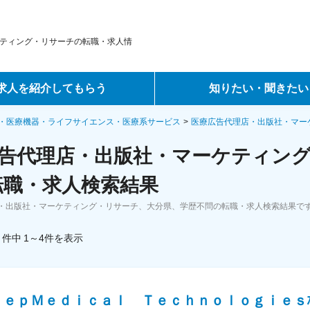
ティング・リサーチの転職・求人情
求人を紹介してもらう
知りたい・聞きたい
ントサービス
転職ノウハウ
・医療機器・ライフサイエンス・医療系サービス
医療広告代理店・出版社・マー
告代理店・出版社・マーケティン
サービス
データで見る転職
転職・求人検索結果
ーエージェントサービス
コラム・インタビュー
・出版社・マーケティング・リサーチ、大分県、学歴不問の転職・求人検索結果で
転職Q&A
件中
1～4
件
を表示
ｅｅｐＭｅｄｉｃａｌ Ｔｅｃｈｎｏｌｏｇｉｅｓ