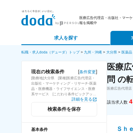
医療広告代理店・出版社・マーケ
報を掲載中
求人を探す
詳細条件から探す
エージェ
転職・求人doda（デューダ）トップ
九州・沖縄
大分県
医薬品
医療広
新着求人から探す
スカウト
[
]
現在の検索条件
条件変更
問 の
[勤務地]大分県 [業種]医療広告代理店・
求人特集から探す
パートナ
出版社・マーケティング・リサーチ-医薬
医療広告代理店
品・医療機器・ライフサイエンス・医療
系サービス [こだわり条件ピックアップ]
詳細を見る
学歴不問 [詳細条件](募集・採用情報)学
4
該当求人数
歴不問
検索条件を保存
Ｓｈ
基本条件