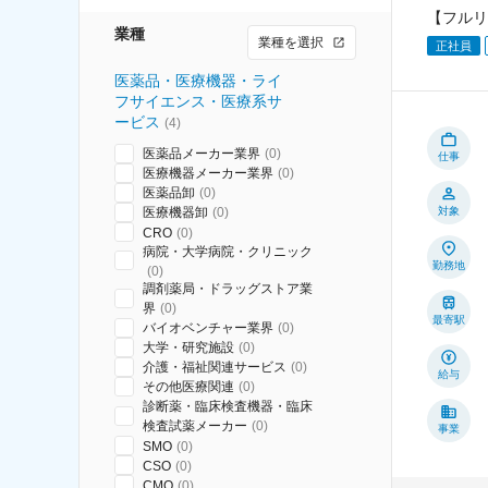
【フルリ
業種
業種を選択
正社員
医薬品・医療機器・ライ
フサイエンス・医療系サ
ービス
(
4
)
医薬品メーカー業界
(
0
)
仕事
医療機器メーカー業界
(
0
)
医薬品卸
(
0
)
医療機器卸
(
0
)
対象
CRO
(
0
)
病院・大学病院・クリニック
勤務地
(
0
)
調剤薬局・ドラッグストア業
界
(
0
)
最寄駅
バイオベンチャー業界
(
0
)
大学・研究施設
(
0
)
介護・福祉関連サービス
(
0
)
給与
その他医療関連
(
0
)
診断薬・臨床検査機器・臨床
検査試薬メーカー
(
0
)
事業
SMO
(
0
)
CSO
(
0
)
CMO
(
0
)