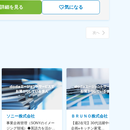
詳細を見る
気になる
次へ
ソニー株式会社
ＢＲＵＮＯ株式会社
事業企画管理（SONYのイメー
【週2在宅】30代活躍中◆商品
ジング領域）◆英語力を活か
企画※キッチン家電