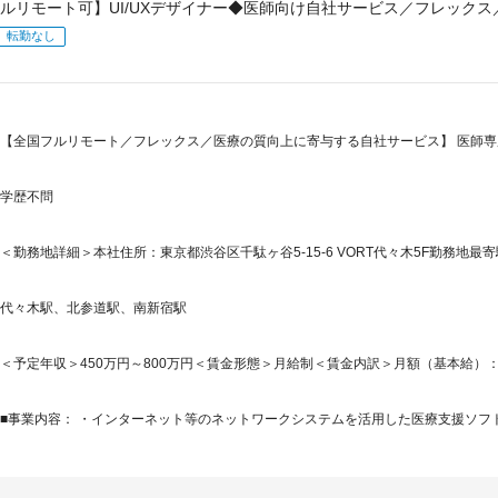
ルリモート可】UI/UXデザイナー◆医師向け自社サービス／フレックス
転勤なし
【全国フルリモート／フレックス／医療の質向上に寄与する自社サービス】 医師専
学歴不問
＜勤務地詳細＞本社住所：東京都渋谷区千駄ヶ谷5-15-6 VORT代々木5F勤務地最寄
代々木駅、北参道駅、南新宿駅
＜予定年収＞450万円～800万円＜賃金形態＞月給制＜賃金内訳＞月額（基本給）：299,0
■事業内容： ・インターネット等のネットワークシステムを活用した医療支援ソフトウ