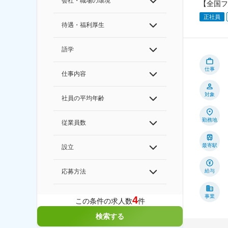
会社・職場の環境
【全国フ
正社員
待遇・福利厚生
語学
仕事
仕事内容
対象
社員の平均年齢
勤務地
従業員数
最寄駅
設立
給与
応募方法
事業
4
この条件の求人数
件
検索する