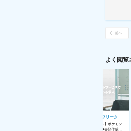
前へ
よく閲覧
AGC株式会社
株式会社ゲームフリーク
【横浜※一般職/転勤なし】庶
【庶務アシスタント】ポケモン
務・事務担当～開発部材の発注
シリーズ開発企業◆書類作成・