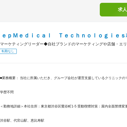
求人
ｅｅｐＭｅｄｉｃａｌ Ｔｅｃｈｎｏｌｏｇｉｅｓ
マーケティングリーダー◆自社ブランドのマーケティングや店舗・エリ
転勤なし
■業務概要： 当社に所属いただき、グループ会社が運営支援しているクリニックの
学歴不問
＜勤務地詳細＞本社住所：東京都渋谷区鶯谷町1-5 受動喫煙対策：屋内全面禁煙変更
渋谷駅、代官山駅、恵比寿駅