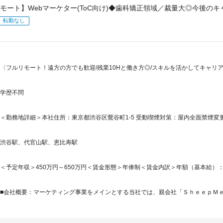
モート】Webマーケター(ToC向け)◆歯科矯正領域／裁量大◎今後の
転勤なし
〈フルリモート！遠方の方でも歓迎/残業10Hと働き方◎/スキルを活かしてキャリア
学歴不問
＜勤務地詳細＞本社住所：東京都渋谷区鶯谷町1-5 受動喫煙対策：屋内全面禁煙変更
渋谷駅、代官山駅、恵比寿駅
＜予定年収＞450万円～650万円＜賃金形態＞年俸制＜賃金内訳＞年額（基本給）：3,888,
■会社概要：マーケティング事業をメインとする当社では、親会社「ＳｈｅｅｐＭｅｄ