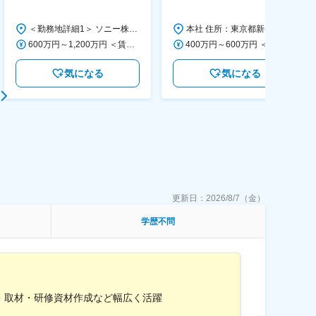
す/CFO管轄＃SECCFO0027
◆「BRUNO」新商品の企画／企
画～調達／働き方◎
＜勤務地詳細1＞ ソニー株式会社 住所：神奈川県横浜市西区みなとみらい5-1-1 受動喫煙対策：屋内全面禁煙 ＜勤務地詳細2＞ ソニーシティ大崎 住所：東京都品川区大崎2-10-1 勤務地最寄駅：JR線／大崎駅 受動喫煙対策：屋内全面禁煙 変更の範囲：会社の定める事業所（リモートワーク含む）
本社 住所：東京都新宿区西新宿6丁目22-1 新宿スクエアタワー B1階 勤務地最寄駅：東京メトロ丸ノ内線／西新宿駅 受動喫煙対策：屋内全面禁煙 変更の範囲：会社の定める事業所（リモートワーク含む）
600万円～1,200万円 ＜賃金形態＞ 月給制 ＜賃金内訳＞ 月額（基本給）：350,000円～500,000円 ＜月給＞ 350,000円～500,000円 ＜昇給有無＞ 有 ＜残業手当＞ 有 ＜給与補足＞ ※年収は経験や能力を考慮の上、当社規定により決定します。 賃金はあくまでも目安の金額であり、選考を通じて上下する可能性があります。 月給(月額)は固定手当を含めた表記です。
400万円～600万円 ＜賃金形態＞ 月給制 経験・能力を考慮の上、優遇いたします。 ＜賃金内訳＞ 月額（基本給）：300,000円～450,000円 ＜月給＞ 300,000円～450,000円 ＜昇給有無＞ 有 ＜残業手当＞ 有 ＜給与補足＞ ・賞与実績：年2回 ・昇給：年1回 ※半年毎に評価を行い、評価が高ければ年齢に関係なく昇給・昇格していきます。創造性の高い人・新しいことにチャレンジした人が高い評価を得られます。 賃金はあくまでも目安の金額であり、選考を通じて上下する可能性があります。 月給(月額)は固定手当を含めた表記です。
気になる
気になる
更新日：
2026/8/7（金）
学歴不問
・取材・研修資材作成など幅広く活躍