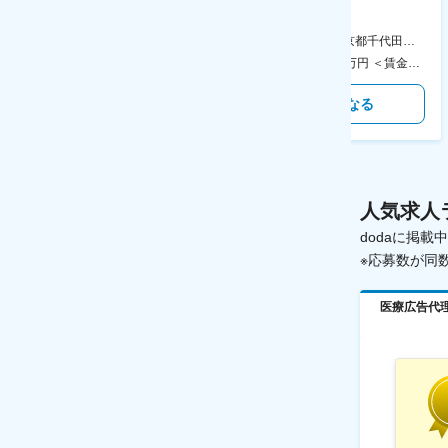
やDXに向けたシステム利用等～
データ入力など◆年休126日・
食事補助あり◎
AGC横浜テクニカルセンター 住所：神奈川県横浜市鶴見区末広町1-1 勤務地最寄駅：JR線／弁天橋駅 受動喫煙対策：敷地内喫煙可能場所あり 変更の範囲：無
本社 住所：東京都千代田区神田錦町2-2-1 KANDASQUARE 受動喫煙対策：屋内全面禁煙 変更の範囲：会社の定める事業所
400万円～550万円 ＜賃金形態＞ 月給制 固定給＋業績給 ＜賃金内訳＞ 月額（基本給）：230,000円～280,000円 ＜月給＞ 230,000円～280,000円 ＜昇給有無＞ 有 ＜残業手当＞ 有 ＜給与補足＞ ※上記はあくまで最低保証額です。実際にはこれまでの経験やスキルを考慮の上、決定します。 年収には残業代は含めておりません。 ■昇給：年1回 ■賞与：年2回 賃金はあくまでも目安の金額であり、選考を通じて上下する可能性があります。 月給(月額)は固定手当を含めた表記です。
350万円～500万円 ＜賃金形態＞ 月給制 ＜賃金内訳＞ 月額（基本給）：215,000円～307,000円 固定残業手当/月：76,700円～110,000円（固定残業時間45時間0分/月） 超過した時間外労働の残業手当は追加支給 ＜月給＞ 291,700円～417,000円（一律手当を含む） ＜昇給有無＞ 有 ＜残業手当＞ 有 ＜給与補足＞ ※経験・能力を考慮の上、年齢に関わりなく当社規定により優遇します。 賃金はあくまでも目安の金額であり、選考を通じて上下する可能性があります。 月給(月額)は固定手当を含めた表記です。
気になる
気になる
人気求人
dodaに掲
※応募数が同
医療広告代