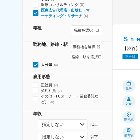
医療コンサルティング
(
0
)
医療広告代理店・出版社・マ
ーケティング・リサーチ
(
4
)
職種
職種を選択
Ｓｈ
勤務地、路線・駅
勤務地を選択
【渋谷】
正社員
路線・駅を選択
大分県
(
4
)
雇用形態
正社員
(
4
)
仕事
契約社員
(
0
)
その他（FCオーナー・業務委託な
ど）
(
0
)
対象
年収
勤務地
指定しない
以上
最寄駅
指定しない
以下