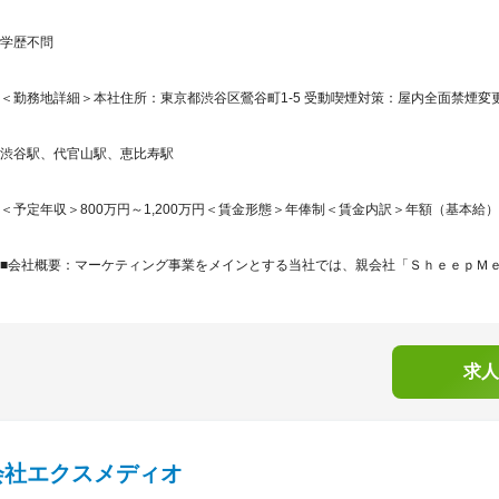
学歴不問
＜勤務地詳細＞本社住所：東京都渋谷区鶯谷町1-5 受動喫煙対策：屋内全面禁煙変更
渋谷駅、代官山駅、恵比寿駅
＜予定年収＞800万円～1,200万円＜賃金形態＞年俸制＜賃金内訳＞年額（基本給）：6,09
■会社概要：マーケティング事業をメインとする当社では、親会社「ＳｈｅｅｐＭｅｄ
求人
会社エクスメディオ