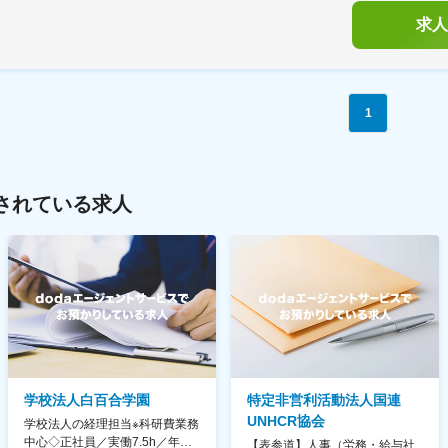
求人
1
されている求人
学校法人白百合学園
特定非営利活動法人国連
UNHCR協会
学校法人の経理担当※科研費業務
中心◇正社員／実働7.5h／年休
【表参道】人事（労務・給与社