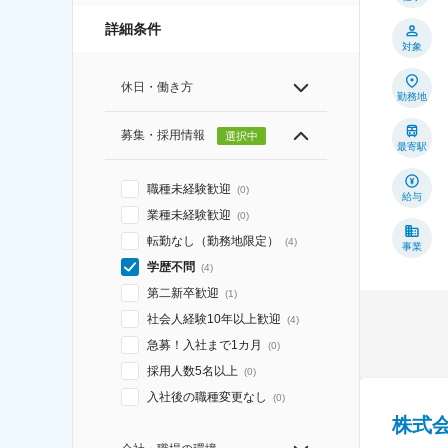
詳細条件
対象
休日・働き方
勤務地
募集・採用情報
選択中
最寄駅
職種未経験歓迎
(
0
)
給与
業種未経験歓迎
(
0
)
転勤なし（勤務地限定）
(
4
)
事業
学歴不問
(
4
)
第二新卒歓迎
(
1
)
社会人経験10年以上歓迎
(
4
)
急募！入社まで1カ月
(
0
)
採用人数5名以上
(
0
)
入社後の職種変更なし
(
0
)
株式