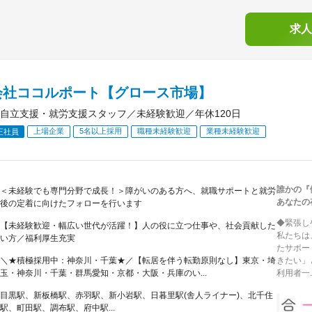
求人
会社ココルポート【グロース市場】
自立支援・就労支援スタッフ／未経験歓迎／年休120日
上場企業
5名以上採用
職種未経験歓迎
業種未経験歓迎
正社員
誰かの『
＜未経験でも専門分野で成長！＞障がいのある方へ、就職サポートと就労
あなたの
後の定着に向けたフォローを行います
◆緊張し
【未経験歓迎・幅広い世代が活躍！】人の役に立つ仕事や、社会貢献した
私たちは
い方／福利厚生充実
たサポー
＼★積極採用中：神奈川・千葉★／【転居を伴う転勤原則なし】東京・埼
きたい」
玉・神奈川・千葉・群馬愛知・京都・大阪・兵庫のい...
利用者一..
目黒駅、新板橋駅、赤羽駅、新小岩駅、日暮里駅(舎人ライナー)、北千住
駅、町田駅、調布駅、府中駅...