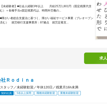
【未経験者】■社会人経験3年以上 月給25万1,801円（固定残業代含
む）＋各種手当※固定残業代は、時間外労働の...
■障がい者総合支援法に基づく、障がい福祉サービス事業（プレオープン
含む） 就労移行支援事業所：87拠点 就労定着支...
求人
会社Ｒｏｄｉｎａ
スタッフ／未経験歓迎／年休120日／残業月16h未満
5名以上採用
職種未経験歓迎
業種未経験歓迎
契約社員