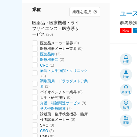
業種
業種を選択
ユー
医薬品・医療機器・ライ
群馬勤務
フサイエンス・医療系サ
New
ービス
(
20
)
医薬品メーカー業界
(
0
)
医療機器メーカー業界
(
0
)
医薬品卸
(
2
)
医療機器卸
(
2
)
仕事
CRO
(
1
)
病院・大学病院・クリニック
(
3
)
対象
調剤薬局・ドラッグストア業
界
(
1
)
バイオベンチャー業界
(
0
)
勤務地
大学・研究施設
(
0
)
介護・福祉関連サービス
(
9
)
給与
その他医療関連
(
7
)
診断薬・臨床検査機器・臨床
検査試薬メーカー
(
0
)
事業
SMO
(
0
)
CSO
(
3
)
CMO
(
0
)