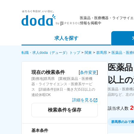
医薬品・医療機器・ライフサイエ
情報を掲載中
求人を探す
詳細条件から探す
エージェ
転職・求人doda（デューダ）トップ
関東
群馬県
医薬品・医療
医薬品
新着求人から探す
スカウト
[
]
現在の検索条件
条件変更
以上の
[勤務地]群馬県 [業種]医薬品・医療機
求人特集から探す
パートナ
器・ライフサイエンス・医療系サービ
医薬品・医療機
ス [詳細条件](休日・働き方)5日以上の
品卸など、左の
連続休暇OK
詳細を見る
2
該当求人数
検索条件を保存
群馬県のみで
基本条件