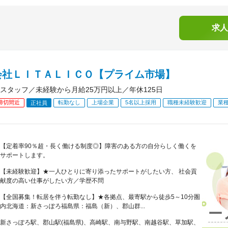
求人
会社ＬＩＴＡＬＩＣＯ【プライム市場】
スタッフ／未経験から月給25万円以上／年休125日
締切間近
転勤なし
上場企業
5名以上採用
職種未経験歓迎
業
正社員
【定着率90％超・長く働ける制度◎】障害のある方の自分らしく働くを
サポートします。
【未経験歓迎】★一人ひとりに寄り添ったサポートがしたい方、 社会貢
献度の高い仕事がしたい方／学歴不問
【全国募集！転居を伴う転勤なし】★各拠点、最寄駅から徒歩5～10分圏
内北海道：新さっぽろ福島県：福島（新）、郡山群...
新さっぽろ駅、郡山駅(福島県)、高崎駅、南与野駅、南越谷駅、草加駅、