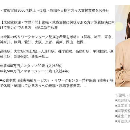
＜支援実績3000名以上＞復職・就職を目指す方々の支援業務をお任せ
【未経験歓迎・学歴不問】復職・就職支援に興味がある方／課題解決に向
けて努力ができる方 ※第二新卒歓迎
＜全国の各リワークセンター／配属は希望を考慮＞（群馬、埼玉、東京、
神奈川、静岡、愛知、大阪、京都、兵庫、岡山、福岡...
高崎駅、大宮駅(埼玉県)、人形町駅、都庁前駅、高島町駅、平沼橋駅、新
横浜駅、新静岡駅、新浜松駅...
年収400万円／スタッフ29歳（入社3年）
年収500万円／マネージャー33歳（入社4年）
■公費事業（障害福祉サービス）・リワークセンター精神疾患（障害）等
で休職・離職している方々への復職・就職支援事業。...
＼復職・
■未経験
■異業界
■国家資
■誕生日
■月給2