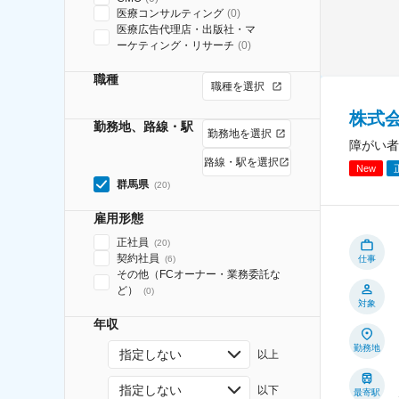
医療コンサルティング
(
0
)
医療広告代理店・出版社・マ
ーケティング・リサーチ
(
0
)
職種
職種を選択
株式
勤務地、路線・駅
勤務地を選択
障がい者
路線・駅を選択
New
群馬県
(
20
)
雇用形態
正社員
(
20
)
契約社員
(
6
)
仕事
その他（FCオーナー・業務委託な
ど）
(
0
)
対象
年収
勤務地
指定しない
以上
指定しない
以下
最寄駅