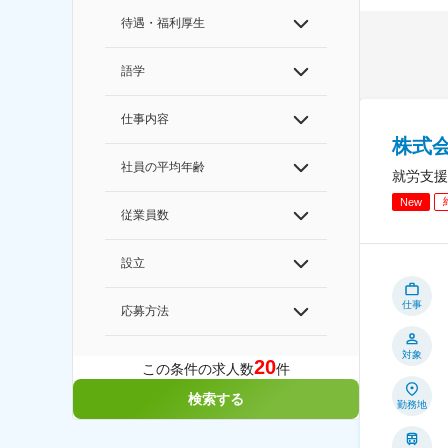
待遇・福利厚生
語学
仕事内容
株式
社員の平均年齢
就労支援
New
従業員数
設立
仕事
応募方法
対象
20
この条件の求人数
件
検索する
勤務地