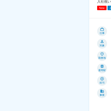
入社祝い
New
仕事
対象
勤務地
最寄駅
給与
事業