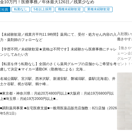
金10万円！医療事務／年休最大126日／残業少なめ
転勤なし
5名以上採用
職種未経験歓迎
業種未経験歓迎
正社員
入社祝い
【未経験歓迎／残業月平均11.9時間】薬局にて、受付・処方せん内容の入
働きやす
力・薬剤師のフォローなど
【働きや
【学歴不問／未経験歓迎★資格は不問です】未経験から医療事務にチャレ
ェーン企
ンジしてみたい方
グループ
【転居を伴う転勤なし】全国のさくら薬局グループの店舗からご希望を考
ゼント！★
慮して決定★マイカー通勤OK（勤務地による）北海...
名城公園駅、宮川駅、西米沢駅、新浦安駅、磐城塙駅、森駅(北海道)、井
土ケ谷駅、梶が谷駅、鶴ケ峰...
■東京都・神奈川県：月給20万4800円以上■大阪府：月給19万6800円以
上■埼玉県：月給19万2000円以上■...
■調剤薬局事業 ■在宅医療支援■一般用医薬品販売店舗数：821店舗（2026
年5月1日）