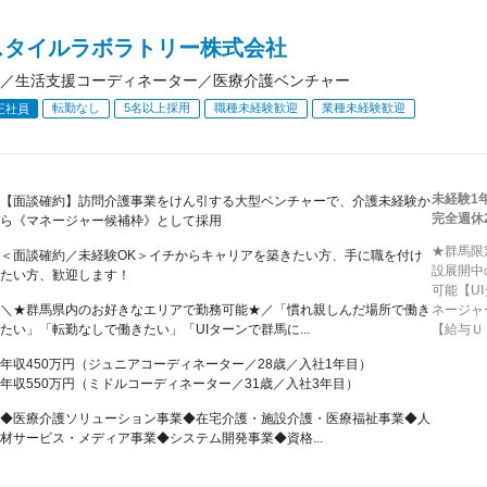
スタイルラボラトリー株式会社
／生活支援コーディネーター／医療介護ベンチャー
転勤なし
5名以上採用
職種未経験歓迎
業種未経験歓迎
正社員
未経験1
【面談確約】訪問介護事業をけん引する大型ベンチャーで、介護未経験か
完全週休
ら《マネージャー候補枠》として採用
★群馬限
＜面談確約／未経験OK＞イチからキャリアを築きたい方、手に職を付け
設展開中
たい方、歓迎します！
可能【U
＼★群馬県内のお好きなエリアで勤務可能★／「慣れ親しんだ場所で働き
ネージャ
たい」「転勤なしで働きたい」「UIターンで群馬に...
【給与Ｕ
年収450万円（ジュニアコーディネーター／28歳／入社1年目）
年収550万円（ミドルコーディネーター／31歳／入社3年目）
◆医療介護ソリューション事業◆在宅介護・施設介護・医療福祉事業◆人
材サービス・メディア事業◆システム開発事業◆資格...