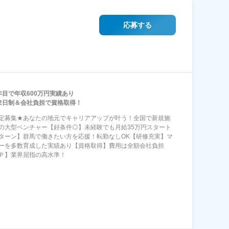
応募する
年目で年収600万円実績あり
2日制＆会社負担で資格取得！
定募集★あなたの地元でキャリアアップが叶う！全国で新規施
の大型ベンチャー【好条件◎】未経験でも月給35万円スタート
Iターン】群馬で働きたい方を応援！転勤なしOK【研修充実】マ
ーを多数育成した実績あり【資格取得】費用は全額会社負担
Ｐ】業界屈指の高水準！