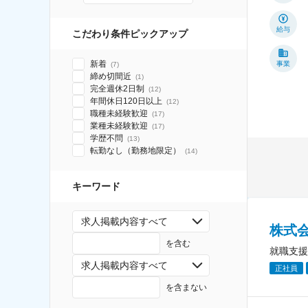
給与
こだわり条件ピックアップ
新着
事業
(
7
)
締め切間近
(
1
)
完全週休2日制
(
12
)
年間休日120日以上
(
12
)
職種未経験歓迎
(
17
)
業種未経験歓迎
(
17
)
学歴不問
(
13
)
転勤なし（勤務地限定）
(
14
)
キーワード
求人掲載内容すべて
株式
を含む
就職支援
求人掲載内容すべて
正社員
を含まない