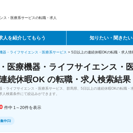
ンス・医療系サービスの転職・求人
求人を紹介してもらう
知りたい・聞きたい
ントサービス
転職ノウハウ
機器・ライフサイエンス・医療系サービス
5日以上の連続休暇OKの転職・求人情
・医療機器・ライフサイエンス・医
サービス
データで見る転職
連続休暇OK の転職・求人検索結果
ーエージェントサービス
コラム・インタビュー
器・ライフサイエンス・医療系サービス、群馬県、5日以上の連続休暇OKの転職・
求人検索条件にて絞込みができます。
転職Q&A
0
件中
1～20
件
を表示
(
1
)
募集中