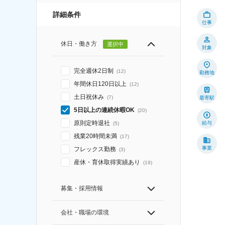
詳細条件
仕事
休日・働き方
選択中
対象
完全週休2日制
(
12
)
勤務地
年間休日120日以上
(
12
)
土日祝休み
(
7
)
最寄駅
5日以上の連続休暇OK
(
20
)
原則定時退社
給与
(
5
)
残業20時間未満
(
17
)
事業
フレックス勤務
(
3
)
産休・育休取得実績あり
(
19
)
募集・採用情報
会社・職場の環境