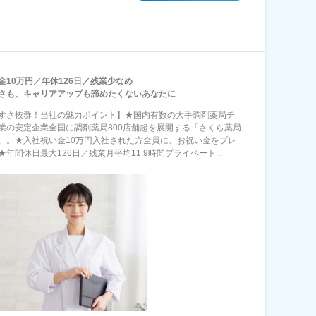
金10万円／年休126日／残業少なめ
さも、キャリアアップも諦めたくないあなたに
すさ抜群！当社の魅力ポイント】★国内有数の大手調剤薬局チ
業の安定企業全国に調剤薬局800店舗超を展開する「さくら薬局
」。★入社祝い金10万円入社された方全員に、お祝い金をプレ
年間休日最大126日／残業月平均11.9時間プライベート...