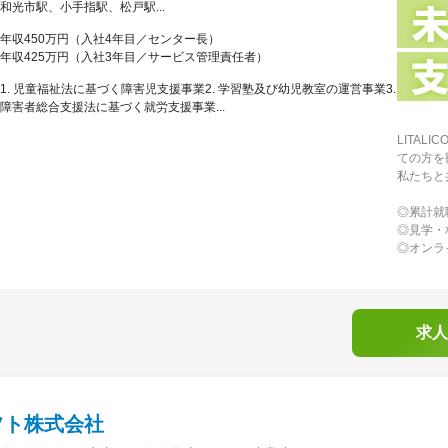
和光市駅、小手指駅、松戸駅...
年収450万円（入社4年目／センター長）
年収425万円（入社3年目／サービス管理責任者）
1. 児童福祉法に基づく障害児支援事業2. 学習塾及び幼児教室の運営事業3.
障害者総合支援法に基づく就労支援事業...
LITA
ての方を
私たちと
◎累計就職
◎見学・
◎オンラ
求人
フト株式会社