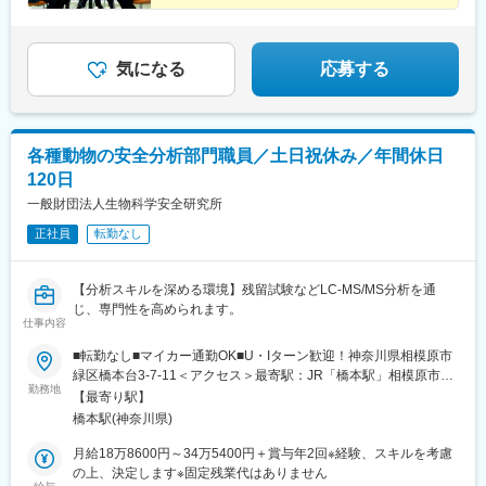
気になる
応募する
各種動物の安全分析部門職員／土日祝休み／年間休日
120日
一般財団法人生物科学安全研究所
正社員
転勤なし
【分析スキルを深める環境】残留試験などLC-MS/MS分析を通
じ、専門性を高められます。
仕事内容
■転勤なし■マイカー通勤OK■U・Iターン歓迎！神奈川県相模原市
緑区橋本台3-7-11＜アクセス＞最寄駅：JR「橋本駅」相模原市コ
勤務地
ミュニティバスをご利用ください。JR「橋本駅」南口発⇒2番乗
【最寄り駅】
り場より「橋30 相模川自然の村」行き乗車⇒「北の丘センタ
橋本駅(神奈川県)
ー」下車よりすぐ
月給18万8600円～34万5400円＋賞与年2回※経験、スキルを考慮
の上、決定します※固定残業代はありません