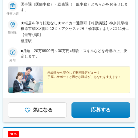
医事課（医療事務）・総務課（一般事務）どちらかをお任せしま
す。
仕事内容
★転居を伴う転勤なし★マイカー通勤可【相原病院】神奈川県相
模原市緑区相原5-12-5＜アクセス＞JR「橋本駅」よりバス11分。
勤務地
バス停「森の上」の目の前JR「相原駅」よりバス4分。バス停
【最寄り駅】
「相原十字路」から徒歩15分▼転居を伴う転勤なし異動はほぼな
相原駅
く、慣れ親しんだ地で、長期的なキャリアを築ける環境です。※万
が一に発生する場合も転勤先は神奈川、東京エリア内のみ
■月給：20万6900円～30万円※経験・スキルなどを考慮の上、決
定します。
給与
未経験から安心して事務職デビュー！
手厚いサポートと温かな職場が、あなたを支えます！
気になる
応募する
NEW