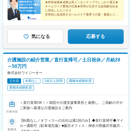
★幹部候補★成果は高インセンティブでしっかり還元★
チームワーク重視の社風★世界が注目する超高齢化社会
に特化したビジネス
世界的に急成長するヘルスケア業界で介護・看護ビジネ
スをリードする当社。その中核人材として、キャリアを
飛躍させませんか？
気になる
応募する
介護施設の紹介営業／直行直帰可／土日祝休／月給28
～50万円
株式会社ワイジーオー
正社員
転勤なし
5名以上採用
職種未経験歓迎
業種未経験歓迎
＜直行直帰OK！＞病院や介護支援事業所と連携し、ご高齢の方や
ご家族へ最適な介護施設をご案内
仕事内容
【転勤なし／オフィスへの出社は週1回のみ】◆直行直帰可◆マイ
カー通勤可（駐車場完備）■藤沢オフィス：神奈川県藤沢市藤沢
勤務地
484-1 藤沢アンバービル4階■東京オフィス：東京都世田谷区駒