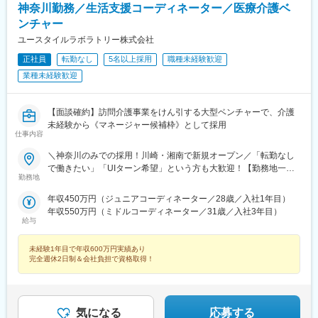
神奈川勤務／生活支援コーディネーター／医療介護ベ
ンチャー
ユースタイルラボラトリー株式会社
正社員
転勤なし
5名以上採用
職種未経験歓迎
業種未経験歓迎
【面談確約】訪問介護事業をけん引する大型ベンチャーで、介護
未経験から《マネージャー候補枠》として採用
仕事内容
＼神奈川のみでの採用！川崎・湘南で新規オープン／「転勤なし
で働きたい」「UIターン希望」という方も大歓迎！【勤務地一
勤務地
覧】＜横浜市＞鶴見区、神奈川区、西区、中区、南区、保土ヶ谷
区、磯子区、金沢区、港北区、戸塚区、港南区、旭区、緑区、瀬
年収450万円（ジュニアコーディネーター／28歳／入社1年目）
谷区、栄区、泉区、青葉区、都筑区＜川崎市＞川崎区、幸区、中
年収550万円（ミドルコーディネーター／31歳／入社3年目）
原区、高津区、多摩区、宮前区、麻生区＜相模原市＞緑区、中央
給与
区、南区＜その他＞横須賀市、平塚市、鎌倉市、藤沢市、茅ヶ崎
市、逗子市、三浦市、秦野市、厚木市、大和市、伊勢原市、海老
未経験1年目で年収600万円実績あり
名市、座間市、綾瀬市、葉山町、寒川町、大磯町、二宮町、松田
完全週休2日制＆会社負担で資格取得！
町※希望勤務地を踏まえて配属決定※受動喫煙対策あり＝＝＝☆神
奈川県勤務の場合は『寮費無料プラン』あり（規定有） お気軽
にご相談ください！☆将来的に全国のご希望勤務地へUIターン可
能・初期費用会社負担等の移住支援あり（規定有）・UIターン転
気になる
応募する