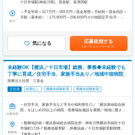
十日市場駅(神奈川県)、田奈駅、長津田駅
■当法人の特徴：
当法人は1979年の鶴巻温泉病院設立以来、変革を続け環境変化に
＜予定年収＞317万円～365万円＜賃金形態＞月給制＜賃金内訳＞
対応しながら、鶴巻温泉病院を全国有数の規模のケアミックス病
月額（基本給）：175,900円～206,600円その他固定手当/月：
院にするとともに、横浜市北部医療圏の中核急性期病院として地
給与
35,000円＜月給＞210,900円～241,600円＜昇給有無＞有＜残業手
域医療を展開する横浜新緑総合病院や、在宅診療クリニック、介
当＞有＜給与補足＞※経験やスキルを考慮して決定します。■その
護老人保健施設、訪問看護ステーション、グループホーム、デイ
他固定手当：基準調整手当（25,000円）、住宅手当（10,000円）
サービスセンター等、神奈川県下に27の施設を整備し、医療・介
■賞与：年2回※前年度実績：3.65ヶ月分■昇給：あり※※前年度実
応募依頼する
護のオールラウンドなサービスを提供しています。
気になる
績：1月あたり 1,500円 ～ 5,000円賃金はあくまでも目安の金額で
（エージェントサービス）
あり、選考を通じて上下する可能性があります。月給(月額)は固定
変更の範囲：会社の定める業務
手当を含めた表記です。
未経験OK【横浜／十日市場】総務、事務◆未経験でも
丁寧に育成／住宅手当、家族手当あり／地域中核病院
医療法人社団 三喜会
正社員
転勤なし
職種未経験歓迎
業種未経験歓迎
～住宅手当、家族手当など手当や福利厚生◎／「横浜新緑総合病
院」をはじめ20以上の病院・医療福祉施設を展開／地域に愛され
仕事内容
安定基盤／地域密着でワークライフバランス◎～
＜勤務地詳細＞横浜新緑総合病院住所：神奈川県横浜市緑区十日
■業務内容：
市場町1726-7 勤務地最寄駅：JR横浜線／十日市場駅受動喫煙対
◇用度管理（医療材料・機器、一般用度物品発注・保管・各部署
勤務地
策：敷地内全面禁煙変更の範囲：会社の定める事業所
【最寄り駅】