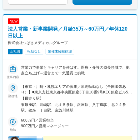
NEW
法人営業・新事業開発／月給35万～60万円／年休120
日以上
株式会社つばさメディカルグループ
正社員
転勤なし
業種未経験歓迎
営業力で事業とキャリアを伸ばす。医療・介護の成長領域で、拠
点立ち上げ～運営まで一気通貫に挑戦
仕事内容
【東京・川崎・札幌エリアの募集／原則転勤なし（全国出張あ
り）】■東京支社東京都中央区銀座3丁目10番9号KEC銀座ビル5階
勤務地
■川崎支社神奈川県川崎市川崎区小川町11-10第10平沼ビル6階■札
【最寄り駅】
幌本社北海道札幌市北区北20条西6丁目1番5号※受動喫煙対策あり
東銀座駅、川崎駅、北１８条駅、銀座駅、八丁畷駅、北２４条
（敷地内全面禁煙）【営業エリアについて】■東京・川崎全国出張
駅、銀座一丁目駅、京急川崎駅
あり（立ち上げ支援・横断支援を担う） ■札幌北海道内中心
（車・公共交通での訪問／直行可の場合あり）
600万円／営業担当
900万円／営業マネージャー
給与