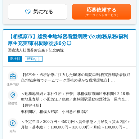
／前年度実績3.65か月）■昇給：年1回（1,000円～3,000円／前年
◇関内駅・横浜駅・石川町駅など各駅から市営バスが出ておりま
度実績）■その他手当：住宅手当等賃金はあくまでも目安の金額で
す。
応募依頼する
■看護小規模多機能型居宅介護とは
気になる
あり、選考を通じて上下する可能性があります。月給(月額)は固定
◇日勤のみの非常勤・常勤者等働きやすい職場環境です。男女と
（エージェントサービス）
医療依存度の高い方や退院直後で状態が不安定な方、看取り支援
手当を含めた表記です。
もに活躍しており、組織内の人間関係も非常に和やかです。
など、住み慣れた地域での療養を支える介護保険サービスです。
主治医との連携のもと、医療処置も含めた「訪問看護」、「訪問
■当病院の特徴：
介護」、「通い」、「泊まり」を一体的に提供するサービスで
◇全167床の入院設備は、一般開放病棟・一般閉鎖病棟・急性期
【相模原市】総務◆地域密着型病院での総務業務/福利
す。
閉鎖病棟に分かれ、近年では認知症ケアや身体合併症管理のニー
厚生充実/東林間駅徒歩6分◎
ズが高まっていることが特徴です。
■その他手当補足：
医療法人社団蒼紫会森下記念病院
◇退院後は外来診療と精神科デイケアで手厚くサポートし、リニ
介護福祉士 5,000円～20,000円
ューアルでは最新の設備や医療機器を整える予定です。また精神
正社員
転勤なし
実務者研修 3,000円～6,000円
科訪問看護を再開する計画もあります。
初任者研修 2,000円
◇職種間連携がしっかり行われており、多職種カンファレンスで
吃疫吸引研修修了者 2,000円
は情報共有や意見・要望の収集も行っています。
【腎不全・透析治療に注力した86床の病院◎/総務実務経験者歓迎
夜勤手当あり 7,500円／回（1か月4回程度）
◎/地域密着でチームワーク重視の温かな職場環境◎】
仕事内容
変更の範囲：無
■当施設について：
■職務概要：当社は相模原市南区に位置し、腎不全や透析医療に注
＜勤務地詳細＞本社住所：神奈川県相模原市南区東林間4-2-18 勤
訪問看護ステーション長沢ひまわりは、川崎市多摩区初の訪問看
力する病院として、地域の患者様に寄り添った医療を提供してい
務地最寄駅：小田急江ノ島線／東林間駅受動喫煙対策：屋内全面
護ステーションとして、1997年（平成9年）5月に産声を上げまし
ます。今回、総務部門にて実務経験者を募集しており、病院運営
勤務地
禁煙変更の範囲：無
た。
【最寄り駅】
を支える多岐にわたる業務をお任せします。職場は東林間駅より
家に帰りたい、自分らしく過ごしたい、そんな思いを叶えるため
東林間駅、相模大野駅、小田急相模原駅
徒歩6分で通勤も便利、マイカー通勤も可能です。
に20数年、
＜予定年収＞300万円～450万円＜賃金形態＞月給制＜賃金内訳＞
多くのご利用者様の在宅療養に携わらせて頂きました。
■業務詳細：
月額（基本給）：180,000円～320,000円＜月給＞180,000円～
「住み慣れた我が家で、最期を迎えられて本当によかった。」
・渉外活動、取引会社との折衝
給与
320,000円＜昇給有無＞有＜残業手当＞有＜給与補足＞※給与は経
と、
・電話対応、来客対応
験・スキル等により決定致します住宅手当：15,000円クリーニン