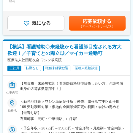
給与
67,760円～75,290円（固定残業時間30時間0分/月）超過した時間
ろんのこと、スタッフにもここで働いて良かったと思って頂ける
■当ポジションの特徴：
外労働の残業手当は追加支給＜月額＞375,000円～416,666円（12
病院づくりを心掛けています。
◎充実のサポート体制：本部からのバックアップが整っているた
分割）（一律手当を含む）＜昇給有無＞有＜残業手当＞有＜給与
め、課題を一人で抱え込む必要はありません。
補足＞※給与詳細は経験・スキル等を考慮の上、決定します。■昇
変更の範囲：会社の定める業務
応募依頼する
◎働きやすい環境：施設は築10年程度で設備が整っており、ICT
気になる
給：年1回賃金はあくまでも目安の金額であり、選考を通じて上下
（エージェントサービス）
導入などの将来投資にも積極的です。
する可能性があります。月給(月額)は固定手当を含めた表記です。
◎風通しの良い社風：ボトムアップの文化が根付いており、入社
年次や経験に関わらず意見やアイデアを歓迎する環境です。
【横浜】看護補助◇未経験から看護師目指される方大
病院が発祥の医療法人のため、ホスピタリティを大切にする温か
歓迎！／子育てとの両立◎／マイカー通勤可
い風土があります。これまでのマネジメント経験や介護現場での
知見を活かし、地域に根ざした施設運営を支えてください。
医療法人社団朋友会 ワシン坂病院
正社員
転勤なし
職種未経験歓迎
業種未経験歓迎
■ツツイグループについて：
創業の地である徳島県で、地域と密着した事業を行う中で、人と
人のつながり、人材の育成の大切さを、企業としてのDNAに刻み
【無資格・未経験歓迎！看護師資格取得目指したい方、介護領域
つけてきました。1978年、鴨島病院を開院。いち早く高齢社会を
出身の方等多数活躍中！】
見据え、主に高齢者の医療・リハビリテーション・介護に力を入
仕事内容
れ、地域医療の貢献に努めてきました。
「介護現場で培った経験を活かしたい」
＜勤務地詳細＞ワシン坂病院住所：神奈川県横浜市中区山手町
老人医療先進国であるスウェーデンの合理的なシステムや思想の
「看護師を目指して医療の知識を身につけたい」
169 受動喫煙対策：敷地内全面禁煙変更の範囲：会社の定める事
導入をはじめ、医師・看護師はもちろん、高齢者の医療・介護に
「夜勤や残業を減らして働き方を改善したい」
勤務地
業所
特化した各種専門スタッフの確保や、環境・設備を整えるなど、
【最寄り駅】
――そんな方にぴったりのお仕事です。
ソフト・ハード両面での充実化を図ることで、ご利用者とそのご
石川町駅、元町・中華街駅、山手駅
家族、さらには周辺地域の方々から求められる、「地域に根ざし
横浜市中区にある創業70年の精神科病院で、看護補助スタッフと
＜予定年収＞287万円～350万円＜賃金形態＞月給制＜賃金内訳＞
たメディケア」を、一つひとつ着実にカタチにしてきました。
して患者さまの療養生活を支えていただきます。