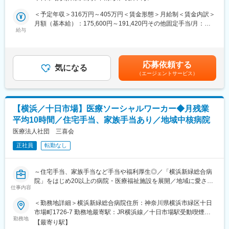
◇紹介患者受入対応
研究の試行回数を増やしながら、スピーディーに成果創出を目指
◇逆紹介斡旋
＜予定年収＞316万円～405万円＜賃金形態＞月給制＜賃金内訳＞
せる点が強みです。
◇地域イベントの準備・運営
月額（基本給）：175,600円～191,420円その他固定手当/月：
給与
35,000円＜月給＞210,600円～226,420円＜昇給有無＞有＜残業手
＼少数精鋭だからこその裁量／
■当法人の特徴：
当＞有＜給与補足＞※経験やスキルを考慮して決定します。■その
研究本部は約20名体制（ケミストリー10名／バイオロジー10
当法人は1979年の鶴巻温泉病院設立以来、変革を続け環境変化に
他固定手当：基準調整手当（25,000円）、住宅手当（10,000円）
名）。
対応しながら、鶴巻温泉病院を全国有数の規模のケアミックス病
■賞与：年2回※前年度実績：3.65ヶ月分■昇給：あり※※前年度実
分野横断で同じデスクにて研究を進めるため、密なコミュニケー
応募依頼する
院にするとともに、横浜市北部医療圏の中核急性期病院として地
気になる
績：1月あたり 1,500円 ～ 5,000円賃金はあくまでも目安の金額で
ションができ、裁量とスピード感を持ってプロジェクトを推進す
（エージェントサービス）
域医療を展開する横浜新緑総合病院や、在宅診療クリニック、介
あり、選考を通じて上下する可能性があります。月給(月額)は固定
ることが可能な環境です。
護老人保健施設、訪問看護ステーション、グループホーム、デイ
手当を含めた表記です。
サービスセンター等、神奈川県下に27の施設を整備し、医療・介
■当社について
護のオールラウンドなサービスを提供しています。
同社は武田薬品からカーブアウトし2018年に設立した創薬スター
【横浜／十日市場】医療ソーシャルワーカー◆月残業
トアップです。東大や京発の投資事業会社やベンチャーキャピタ
平均10時間／住宅手当、家族手当あり／地域中核病院
変更の範囲：会社の定める業務
ルから13億円以上の資金調達を受けるなど、勢いのある企業で
医療法人社団 三喜会
す。
正社員
転勤なし
変更の範囲：会社の定める業務
～住宅手当、家族手当など手当や福利厚生◎／「横浜新緑総合病
院」をはじめ20以上の病院・医療福祉施設を展開／地域に愛され
仕事内容
安定基盤／地域密着でワークライフバランス◎～
＜勤務地詳細＞横浜新緑総合病院住所：神奈川県横浜市緑区十日
■業務内容：
市場町1726-7 勤務地最寄駅：JR横浜線／十日市場駅受動喫煙対
入院・外来患者の療養相談・退院支援など
勤務地
策：敷地内全面禁煙変更の範囲：会社の定める事業所
【最寄り駅】