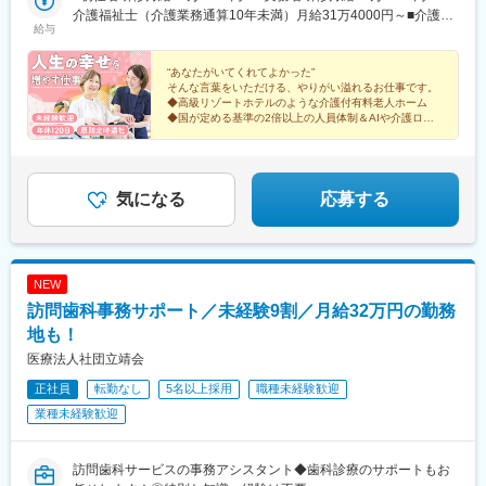
4-4＜千葉＞■サンシティ柏千葉県柏市増尾台1-2-1＜兵庫＞■サン
介護福祉士（介護業務通算10年未満）月給31万4000円～■介護福
給与
シティ宝塚兵庫県宝塚市宝梅2-6-26■サンシティパレス塚口兵庫県
祉士（介護業務通算10年以上）月給32万3000円～※上記内訳基本
伊丹市車塚1-32-7■サンシティタワー神戸兵庫県神戸市中央区脇浜
給：月18万5000円賞与加算：月3万800円職務手当：初任者月
海岸通2-3-5＜大阪＞■サンシティ高槻大阪府高槻市柴谷町53-3＜
2000円、実務者研修月3000円、介護福祉士月1万円処遇改善加
“あなたがいてくれてよかった”
そんな言葉をいただける、やりがい溢れるお仕事です。
京都＞■サンシティ木津 ※通勤シャトルバスあり京都府木津川市
算：介護業務通算10年未満 月2万9100円、介護業務通算10年以上
◆高級リゾートホテルのような介護付有料老人ホーム
市坂六本木76 ※自動車通勤OK・駐車場あり ※銀座EAST・高槻・
月8800円処遇支援手当：月1万9150円夜勤手当：月4万円（1日
◆国が定める基準の2倍以上の人員体制＆AIや介護ロボ
神戸除く※受動喫煙対策：屋内または屋外に喫煙専用スペースあり
8000円×5回分想定／超過分支給）★業績により別途特別賞与（慰
ット導入
◆月給30万円以上
労金）の支給があります。 （2025年度実績：20万円～／勤務実
◆毎月希望休の取得OK
績による）＼一人ひとりの成長を支える評価制度／評価は自己評
価と上長との面談（年2回）をもとに実施。評価シートを用いて介
気になる
応募する
護技術や接遇などのスキルを可視化するため、「何ができてい
て、何を伸ばせばよいか」が明確です。不足しているスキルは研
修で補えるため、着実に成長を目指せます。
NEW
訪問歯科事務サポート／未経験9割／月給32万円の勤務
地も！
医療法人社団立靖会
正社員
転勤なし
5名以上採用
職種未経験歓迎
業種未経験歓迎
訪問歯科サービスの事務アシスタント◆歯科診療のサポートもお