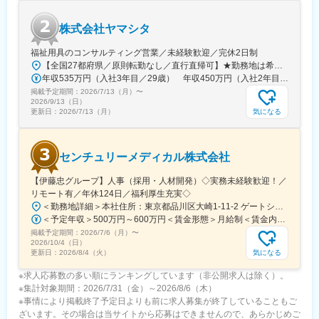
株式会社ヤマシタ
福祉用具のコンサルティング営業／未経験歓迎／完休2日制
【全国27都府県／原則転勤なし／直行直帰可】★勤務地は希望を考慮★拠点により車通勤OK※充足状況により、ご希望の勤務地での募集が終了している場合があります。※転居を伴う転勤の有無は、半年ごとに希望を伺い、選択いただけます。■東北■・宮城県（仙台市）■関東■・東京都（東京23区など）・神奈川県（横浜市など）・埼玉県（さいたま市など）・千葉県（千葉市など）・茨城県（水戸市）・栃木県（宇都宮市／足利市）・群馬県（前橋市）■東海■・愛知県（名古屋市／豊田市／豊橋市／小牧市）・静岡県（静岡市／浜松市／沼津市／焼津市／富士市）・岐阜県（岐阜市）・三重県（四日市市）■信越・北陸■・長野県（長野市）・山梨県（甲府市）・石川県（金沢市）・富山県（富山市）・福井県（福井市）■関西■・大阪府・兵庫県（神戸市／尼崎市／姫路市）・京都府（京都市）・奈良県（奈良市／天理市）・滋賀県（大津市／彦根市）・和歌山県（和歌山市／田辺市）■中国■・広島県（広島市）・岡山県（岡山市）■四国■・香川県（高松市）■九州■・福岡県（福岡市）
年収535万円（入社3年目／29歳） 年収450万円（入社2年目／26歳）
掲載予定期間：
2026/7/13（月）
〜
2026/9/13（日）
気になる
更新日：
2026/7/13（月）
センチュリーメディカル株式会社
【伊藤忠グループ】人事（採用・人材開発）◇実務未経験歓迎！／
リモート有／年休124日／福利厚生充実◇
＜勤務地詳細＞本社住所：東京都品川区大崎1-11-2 ゲートシティ大崎イーストタワー22Ｆ勤務地最寄駅：JR山手線／大崎駅受動喫煙対策：屋内全面禁煙変更の範囲：会社の定める事業所（リモートワーク含む）
＜予定年収＞500万円～600万円＜賃金形態＞月給制＜賃金内訳＞月額（基本給）：300,000円～350,000円＜月給＞300,000円～350,000円＜昇給有無＞有＜残業手当＞有＜給与補足＞上記年収は、あくまで目安であり、前職・経験を考慮し検討させて頂きます。■昇給：あり■賞与：あり※会社業績と個人業績に応じて算定されます。賃金はあくまでも目安の金額であり、選考を通じて上下する可能性があります。月給(月額)は固定手当を含めた表記です。
掲載予定期間：
2026/7/6（月）
〜
2026/10/4（日）
気になる
更新日：
2026/8/4（火）
※求人応募数の多い順にランキングしています（非公開求人は除く）。
※集計対象期間：2026/7/31（金）～2026/8/6（木）
※事情により掲載終了予定日よりも前に求人募集が終了していることもご
ざいます。その場合は当サイトから応募はできませんので、あらかじめご