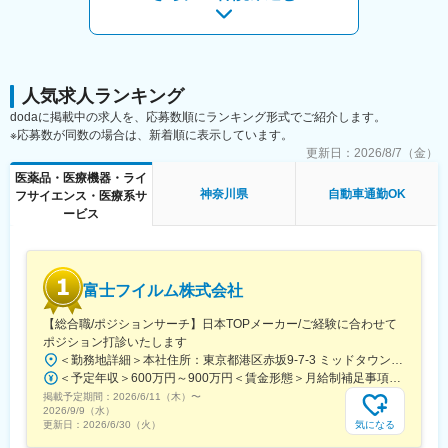
人気求人ランキング
dodaに掲載中の求人を、応募数順にランキング形式でご紹介します。
※応募数が同数の場合は、新着順に表示しています。
更新日：
2026/8/7（金）
医薬品・医療機器・ライ
神奈川県
自動車通勤OK
フサイエンス・医療系サ
ービス
富士フイルム株式会社
【総合職/ポジションサーチ】日本TOPメーカー/ご経験に合わせて
ポジション打診いたします
＜勤務地詳細＞本社住所：東京都港区赤坂9-7-3 ミッドタウン・ウェスト勤務地最寄駅：東京メトロ日比谷線／都営大江戸線／六本木駅受動喫煙対策：敷地内全面禁煙変更の範囲：会社の定める事業所（リモートワーク含む）
＜予定年収＞600万円～900万円＜賃金形態＞月給制補足事項なし＜賃金内訳＞月額（基本給）：300,000円～500,000円＜月給＞300,000円～500,000円＜昇給有無＞有＜残業手当＞有賃金はあくまでも目安の金額であり、選考を通じて上下する可能性があります。月給(月額)は固定手当を含めた表記です。
掲載予定期間：
2026/6/11（木）
〜
2026/9/9（水）
気になる
更新日：
2026/6/30（火）