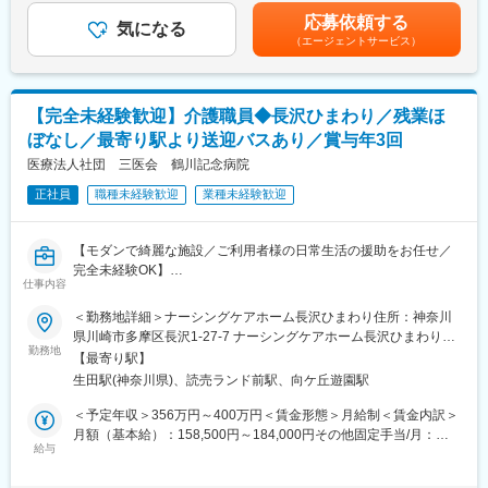
年休120日、有給もとりやすく、残業がほぼ発生しないため、家
手当：調整手当6,000円、病棟手当23,000円■記載の月給に含まれ
応募依頼する
庭やプライベートを大切にでき、職員定着率は抜群です。また、
気になる
ないその他手当：・皆勤手当15,000円（皆勤時のみ支給）・夜勤
（エージェントサービス）
緊急入院の対応なども少なく、心にゆとりを持って患者様と向き
手当1回12,000円賃金はあくまでも目安の金額であり、選考を通
合える職場なので、年齢を重ねても活躍しやすく、定年後の再雇
じて上下する可能性があります。月給(月額)は固定手当を含めた表
用希望者も在籍しています。
記です。
【完全未経験歓迎】介護職員◆長沢ひまわり／残業ほ
■教育体制：
ぼなし／最寄り駅より送迎バスあり／賞与年3回
・OJTを中心に少しずつ業務を覚えていただきます。
・プリセプター制度（先輩看護師とのマンツーマンでの指導）を
医療法人社団 三医会 鶴川記念病院
導入しているので、わからないことをしっかり聞くことのできる
正社員
職種未経験歓迎
業種未経験歓迎
環境です。
・将来的には外部研修も想定しています。
【モダンで綺麗な施設／ご利用者様の日常生活の援助をお任せ／
■採用背景：
完全未経験OK】
新しい病院に生まれ変わるにあたり、看護部では採用活動を強化
仕事内容
していて、手厚い教育体制を整えています。リニューアル後は、
■業務内容：
＜勤務地詳細＞ナーシングケアホーム長沢ひまわり住所：神奈川
職員食堂や休憩室などの福利厚生が充実するほか、子育てや家族
「看護小規模多機能型居宅介護ナーシングケアホーム長沢ひまわ
県川崎市多摩区長沢1-27-7 ナーシングケアホーム長沢ひまわり１
の介護をしている方でも安心して勤務できる環境づくりに一層力
り」施設内でのご利用者様の介護業務をお任せいたします。
勤務地
階勤務地最寄駅：小田急線／生田駅受動喫煙対策：敷地内全面禁
を注ぐ方針です。
【最寄り駅】
煙変更の範囲：会社の定める事業所
生田駅(神奈川県)、読売ランド前駅、向ケ丘遊園駅
■詳細：
■職場の雰囲気：
・日常生活の援助（入浴・お食事・排泄）
＜予定年収＞356万円～400万円＜賃金形態＞月給制＜賃金内訳＞
◇神奈川県横浜市中区に位置する167床の精神病院です。
・レクリエーション
月額（基本給）：158,500円～184,000円その他固定手当/月：
◇ベテラン看護師が多く在籍しているため、未経験、ブランクの
・ケア記録入力（PC・タブレット端末の簡単な入力作業）
給与
43,000円～52,000円＜月給＞201,500円～236,000円＜昇給有無
ある方も、先輩のサポートがあるので安心して仕事を始めること
・送迎業務
＞有＜残業手当＞有＜給与補足＞■賞与：年3回（4月、7月、10月
ができます。
・訪問介護業務