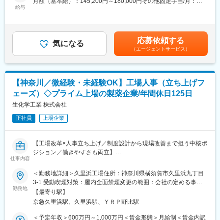
月額（基本給）：145,200円～180,000円その他固定手当/月：
そして、現在では、医療・介護・福祉の3つの分野を対象とする、
給与
46,639円～48,205円＜月給＞191,839円～228,205円＜昇給有無
「総合メディケア・グループ」として、「ご利用者とそのご家族
■業務内容…
＞有＜残業手当＞有＜給与補足＞※年齢、経験、能力を考慮のう
にとっての本当の豊かさ」の実現のため、「本質的な価値のある
おむつ交換や入浴介助などの生活支援
え、規定により決定■賞与：年2回※約3ケ月分■昇給：年1回■その
サービス」のご提供をしています。
シーツ交換などの環境整備
他固定手当：調整手当+病棟手当＋職務手当＋特別手当■記載の月
私たち、ツツイグループは時代の変化にも柔軟に対応し、これか
応募依頼する
FAX対応などの簡単な事務業務
気になる
給に含まれないその他手当：・皆勤手当15,000円（皆勤時の
らも成長の歩みをとめることなく、邁進して参ります。
（エージェントサービス）
み）・夜勤手当 1夜勤8,500円・日祝手当：2,000円賃金はあく
■無資格・未経験でも安心…
までも目安の金額であり、選考を通じて上下する可能性がありま
変更の範囲：会社の定める業務
入職後はOJTを中心に、先輩スタッフがマンツーマンで指導する
す。月給(月額)は固定手当を含めた表記です。
プリセプター制度をご用意。介護経験を活かしながら、精神科医
【神奈川／微経験・未経験OK】工場人事（立ち上げフ
療や看護の知識を学べます。看護師資格取得を目指す方には奨学
ェーズ）◇プライム上場の製薬企業/年間休日125日
金制度もあります。
働き方改善が叶う環境
生化学工業 株式会社
正社員
上場企業
■働きやすさ…
年間休日120日、残業ほぼなし
有給取得しやすい職場
【工場改革×人事立ち上げ／制度設計から現場改善まで担う中核ポ
日勤のみ・夜勤ありなど働き方の相談可能
ジション／働きやすさも両立】
子育てや介護との両立も応援
仕事内容
■求人のポイント：
＜勤務地詳細＞久里浜工場住所：神奈川県横須賀市久里浜九丁目
精神科病院のため急な対応が少なく、患者さまとじっくり向き合
★工場改革を牽引する新設人事ポジション／組織づくりの中核
3-1 受動喫煙対策：屋内全面禁煙変更の範囲：会社の定める事業
える環境です。年齢や経験を問わず長く活躍でき、定年後も働く
★採用・労務・組織開発まで横断的に担う人事ゼネラリスト環境
勤務地
所（リモートワーク含む）
スタッフが在籍しています。
【最寄り駅】
★残業約20時間・有給平均15日／長期休暇も取りやすい働き方
京急久里浜駅、久里浜駅、ＹＲＰ野比駅
■ワシン坂病院について…
■概要
＜予定年収＞600万円～1,000万円＜賃金形態＞月給制＜賃金内訳
精神科・神経科・内科を有する167床の病院として、地域に根差