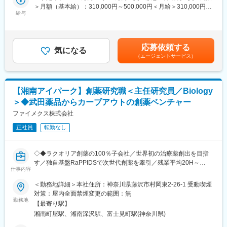
・2026年度より工場内に人事機能を新設。既存の制度・運用の見
＞月額（基本給）：310,000円～500,000円＜月給＞310,000円～
した精神科医療を提供。精神科デイケアにも力を入れており、多
直しに加え、組織開発や人材マネジメント、採用、労務対応など
給与
500,000円＜昇給有無＞有＜残業手当＞有＜給与補足＞提示年収
職種が連携しながら患者さまの社会復帰を支援しています。看護
幅広い業務を通じて、現場に根差した組織づくりを推進します。
は経験・スキル等に応じて決定いたします。賃金はあくまでも目
副部長は男性で、男女ともに活躍中。人間関係も穏やかで、馴染
工場運営と密接に連携しながら改革に関わる点が特徴です。
安の金額であり、選考を通じて上下する可能性があります。月給
みやすい職場です。
・立ち上げフェーズのため裁量が大きく、制度設計や施策企画に
(月額)は固定手当を含めた表記です。
こんな方を歓迎します
応募依頼する
主体的に関与可能。人事領域を横断した経験を積めるほか、残業
気になる
（エージェントサービス）
約20時間・有給取得平均15日と、長期的に働きやすい環境も整っ
将来、看護師資格の取得を目指したい方
ています。
介護職から医療業界へステップアップしたい方
精神科医療に興味がある方
■業務内容例
患者さまに寄り添った支援を大切にしたい方
【湘南アイパーク】創薬研究職＜主任研究員／Biology
・組織・人材マネジメント（人員配置・異動、組織・要員計画、
働き方を見直し、長く安心して働きたい方
＞◆武田薬品からカーブアウトの創薬ベンチャー
人事評価・昇給の運用および取りまとめ）
・組織開発・風土醸成（社内コミュニケーションの活性化や従業
ファイメクス株式会社
勤務時間帯もお気軽にご相談ください♪（夜勤相談可能）
員エンゲージメントの向上に向けた施策の企画・実施）
未経験から医療のキャリアを始められる環境をご用意していま
正社員
転勤なし
・採用業務（新卒・中途・派遣社員）
す！
・研修の企画・運営
・労務対応（従業員からの相談や個別労務案件への対応、本社人
変更の範囲：会社の定める業務
◇◆ラクオリア創薬の100％子会社／世界初の治療薬創出を目指
事部との連携・調整）
す／独自基盤RaPPIDSで次世代創薬を牽引／残業平均20H～
・工場内の就業環境改善など
仕事内容
30H◆◇
2018年に武田薬品工業からカーブアウトして誕生した当社は、が
＜勤務地詳細＞本社住所：神奈川県藤沢市村岡東2-26-1 受動喫煙
■魅力
ん免疫領域を中心に、世界的に注目されている「タンパク質分解
対策：屋内全面禁煙変更の範囲：無
組織風土の醸成や就業環境の改善を通じて、従業員の働きやすさ
誘導」の研究開発を行っています。
勤務地
やエンゲージメントの向上に直接貢献がすることができます。本
【最寄り駅】
これまで創薬が困難とされてきた領域に挑む当社にて、バイオロ
人の意欲や適性に応じて幅広い業務を担当でき、人事領域におけ
湘南町屋駅、湘南深沢駅、富士見町駅(神奈川県)
ジー部門の主要メンバーとして、創薬プロジェクトの中核を担っ
る多様な経験を積むことができます。残業時間は20時間程度。平
ていただきます。