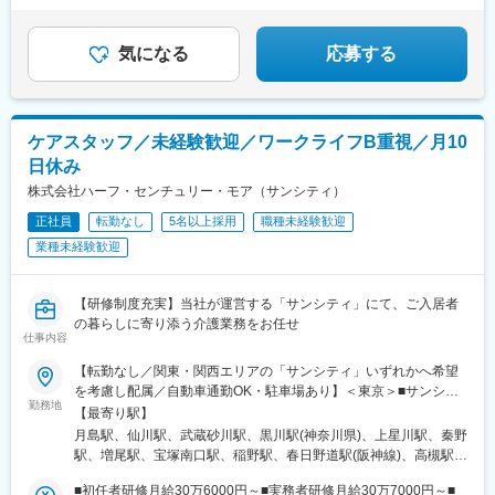
気になる
応募する
ケアスタッフ／未経験歓迎／ワークライフB重視／月10
日休み
株式会社ハーフ・センチュリー・モア（サンシティ）
正社員
転勤なし
5名以上採用
職種未経験歓迎
業種未経験歓迎
【研修制度充実】当社が運営する「サンシティ」にて、ご入居者
の暮らしに寄り添う介護業務をお任せ
仕事内容
【転勤なし／関東・関西エリアの「サンシティ」いずれかへ希望
を考慮し配属／自動車通勤OK・駐車場あり】＜東京＞■サンシテ
勤務地
ィ銀座EAST東京都中央区月島3-27-15■サンシティ調布 東京都調
【最寄り駅】
布市緑ヶ丘2-14-1 ■サンシティ立川昭和記念公園 東京都立川市砂
月島駅、仙川駅、武蔵砂川駅、黒川駅(神奈川県)、上星川駅、秦野
川町2-71-1 ■サンシティ町田東京都町田市小野路町1611-2＜神奈
駅、増尾駅、宝塚南口駅、稲野駅、春日野道駅(阪神線)、高槻駅、
川＞■サンシティ横浜 ※通勤シャトルバスあり神奈川県横浜市保
平城山駅、勝どき駅、春日野道駅(阪急線)
土ケ谷区仏向町1625-1■サンシティ神奈川神奈川県秦野市南が丘
■初任者研修月給30万6000円～■実務者研修月給30万7000円～■