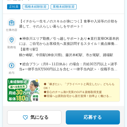
正社員
職種未経験歓迎
業種未経験歓迎
【イチから一生モノのスキルが身につく】食事や入浴等の介助を
通して、その人らしい暮らしをサポート！
仕事内容
★神奈川エリア勤務／引っ越しサポートあり★直行直帰OK基本的
には、ご自宅からお客様先へ直接訪問するスタイル！拠点稼働の
勤務地
場合は、下記での勤務が中心です。【鶴ヶ峰本店】横浜市旭区今
【最寄り駅】
川町2-14 キャッスルマンション鶴ヶ峰A棟101【中田支店】横浜
鶴ケ峰駅、中田駅(神奈川県)、藤沢本町駅、市が尾駅、踊場駅
市泉区中田南一丁目20-10 中田店舗2号室【藤沢支店】藤沢市本町
4丁目1-21 本町ドミール107【市ケ尾支店】横浜市青葉区市ヶ尾町
▼総合プラン（月8～11日休み）の場合：月給30万円以上＋諸手
1168-1 カーサー・ウチノ205号室
当※一律手当9万500円以上を含む＜一律手当内訳＞・役職手当
給与
（500円～7000円）・食事手当（5000円）・資格手当（1000円
～5000円）・通信手当（3000円）・住宅手当（2万円/規定有）・
健康増進手当（1万3000円）・技能手当（3000円～1万円）※試用
◆「稼ぎたい」「プライベートと両立したい」どちらも
OK！
期間後より支給・処遇改善手当（4万5000円）※試用期間後より支
◆安心のチーム制×充実のOJT＆資格取得支援
給＜試用期間時＞月給23万7500円以上※一律手当4万2500円以上
◆現場へは原則自宅から直行直帰！効率よく働ける
含む▼年休180日プラン（月14～15日休み）の場合：月給24万
◆引越し費用補助や育児支援など、嬉しい福利厚生も
◆一人ひとりと長く向き合えるからこそのやりがい◎
8488円以上＋諸手当※一律手当7万7500円以上を含む＜一律手当
内訳＞・役職手当（500円～7000円）・食事手当（5000円）・資
格手当（1000円～5000円）・通信手当（3000円）・住宅手当（2
気になる
応募する
万円/規定有）・技能手当（3000円～1万円）※試用期間後より支
給・処遇改善手当（4万5000円）※試用期間後より支給＜試用期間