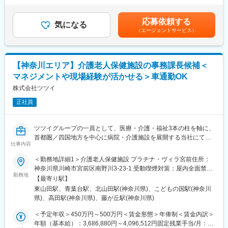
満足した声が聞かれる一方で、介護力、不安などから、望みが叶
・契約書管理
グ手当：1,200円ベースアップ手当：12,880円（診療報酬改廃に
えられなかった方もいます。
・労務管理
より変動あり）退職金補填手当：10,000円～皆勤手当：8,000円
入院先に面会に行くと、朦朧とする中「帰りたい。連れて帰っ
応募依頼する
・社会保険手続き など
気になる
時間外手当通勤手当：実費支給（月額上限なし）賃金はあくまで
て。」と懇願。点滴を抜かない様に抑制され、生気を失った姿を
（エージェントサービス）
社外との交渉や社内外の問い合わせ対応、各種手続きや書類管理
も目安の金額であり、選考を通じて上下する可能性があります。
目にし、自分達に施設があれば・・・と、強く願う様になりまし
など、幅広い業務を通じて組織全体を円滑にサポートしていただ
月給(月額)は固定手当を含めた表記です。
た。そして、この春、長年私たちが、思い描いた夢が、遂に実現
きます。労務や社会保険の実務も担い、スタッフの働く環境の維
することになりました。
持・改善にも貢献していただきます。
「地域で最後まで、私らしく生きる」
【神奈川エリア】介護老人保健施設の事務課長候補＜
私たちと一緒に、この願を叶えるお手伝いをしませんか。
マネジメントや現場経験が活かせる＞車通勤OK
■組織構成：総務部は5名（男性２名、女性３名）が対応してお
り、1名が部長です。総務部門は病院運営の基盤を支える重要なポ
株式会社ツツイ
ジションです。
変更の範囲：会社の定める業務
正社員
■業務の魅力：医療現場を支えるやりがいと、地域医療への貢献を
実感できます。残業は月平均25時間、年間休日119日、育児・看
ツツイグループの一員として、医療・介護・福祉3本の柱を軸に、
護休暇などワークライフバランスも整っています。
首都圏／四国地方を中心に病院・介護施設を展開する当社にて、
仕事内容
介護老人保健施設の事務課長候補として、事務長をサポートしな
■就業環境：住宅手当・賞与昇給あり・マイカー通勤可など、長く
がら、施設全体の運営管理全般を担当していただきます。
＜勤務地詳細1＞介護老人保健施設 プラチナ・ヴィラ宮前住所：
安心して働ける環境です。
神奈川県川崎市宮前区南野川3-23-1 受動喫煙対策：屋内全面禁煙
■具体的には：
勤務地
＜勤務地詳細2＞介護老人保健施設 プラチナ・ヴィラ青葉台住
■企業の特徴/魅力：相模原市南区にある「森下記念病院」は腎不
【最寄り駅】
・施設運営・経営の補佐
所：神奈川県横浜市青葉区鴨志田75-1 受動喫煙対策：屋内全面禁
全や透析に注力した86床の病院です。昭和38年に設立され、現在
東山田駅、青葉台駅、北山田駅(神奈川県)、こどもの国駅(神奈川
・総務全般：施設設備や備品・消耗品の管理など
煙＜勤務地詳細3＞特別養護老人ホーム プラチナ・ヴィラ野川住
に至るまで50年以上にわたり地域に根差した、個人病院ならでは
県)、高田駅(神奈川県)、藤が丘駅(神奈川県)
・人事労務全般：職員の採用・教育、勤怠管理など
所：神奈川県川崎市宮前区南野川3-23-2 受動喫煙対策：屋内全面
のきめ細やかな医療を提供してまいりました。「私たちの病院は
・レセプト業務・利用者様への請求管理
禁煙変更の範囲：会社の定める事業所
＜予定年収＞450万円～500万円＜賃金形態＞年俸制＜賃金内訳＞
圧倒的なチーム力で患者様に温かい医療を提供します」この理念
・行政対応：報告書類の作成・提出、実地調査対応など
年額（基本給）：3,686,880円～4,096,512円固定残業手当/月：
のもと、患者様に当院に来てよかったと思って頂けることはもち