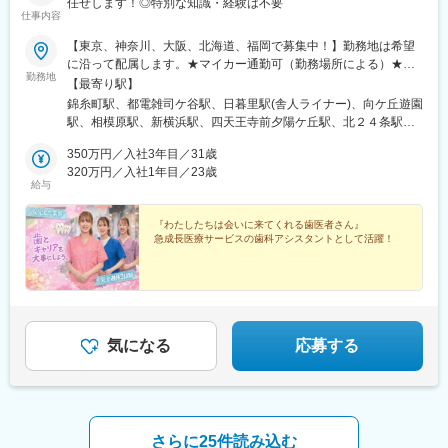
任せします！◎特別な知識・経験は不要
仕事内容
【東京、神奈川、大阪、北海道、福岡で募集中！】勤務地は希望
に沿って配属します。★マイカー通勤可（勤務場所による）★受
勤務地
動喫煙対策：屋内全面禁煙＜東京エリア＞錦糸町事業所池袋事業
【最寄り駅】
所日暮里事業所＜神奈川エリア＞向ヶ丘事業所相模原事業所横浜
錦糸町駅、都電雑司ケ谷駅、日暮里駅(舎人ライナー)、向ケ丘遊園
事業所＜大阪エリア＞浪速事業所＜北海道エリア＞札幌事業所＜
駅、相模原駅、新横浜駅、四天王寺前夕陽ケ丘駅、北２４条駅、
福岡エリア＞福岡事業所＼2026年9月開院予定！／★オープニン
博多駅、東池袋駅、日暮里駅、恵美須町駅、鬼子母神前駅、西日
グスタッフ募集中
350万円／入社3年目／31歳
暮里駅
320万円／入社1年目／23歳
給与
『わたしたちは会いに来てくれる歯医者さん』
急成長医療サービスの歯科アシスタントとして活躍！
気になる
応募する
さらに25件読み込む