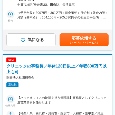
納
十日市場駅(神奈川県)、田奈駅、長津田駅
品）
◇一般事務（事務全般、電話応対）
＜予定年収＞300万円～361万円＜賃金形態＞月給制＜賃金内訳＞
※役所への届け出や倉庫への物品移動のため、自動車運転していた
月額（基本給）：164,100円～205,030円その他固定手当/月：
だく場合があります。
給与
35,000円＜月給＞199,100円～240,030円＜昇給有無＞有＜残業手
※未経験の方にも、丁寧に指導します。
当＞有＜給与補足＞※経験やスキルを考慮して決定します。■その
他固定手当：基準調整手当（25,000円）、住宅手当（10,000円）
■当法人の特徴：
■賞与：年2回※前年度実績：3.6ヶ月分■昇給：あり※※前年度実
応募依頼する
当法人は1979年の鶴巻温泉病院設立以来、変革を続け環境変化に
気になる
績：1月あたり 1,500円 ～ 5,000円賃金はあくまでも目安の金額で
（エージェントサービス）
対応しながら、鶴巻温泉病院を全国有数の規模のケアミックス病
あり、選考を通じて上下する可能性があります。月給(月額)は固定
院にするとともに、横浜市北部医療圏の中核急性期病院として地
手当を含めた表記です。
域医療を展開する横浜新緑総合病院や、在宅診療クリニック、介
護老人保健施設、訪問看護ステーション、グループホーム、デイ
NEW
サービスセンター等、神奈川県下に27の施設を整備し、医療・介
クリニックの事務長／年休120日以上／年収800万円以
護のオールラウンドなサービスを提供しています。
上も可
変更の範囲：会社の定める業務
医療法人社団桐杏会
正社員
【バックオフィスの統括を担う管理職】事務長としてクリニック
運営業務をお任せします
仕事内容
【神奈川県：横浜市・川崎市・藤沢市・大和市・愛甲郡／埼玉