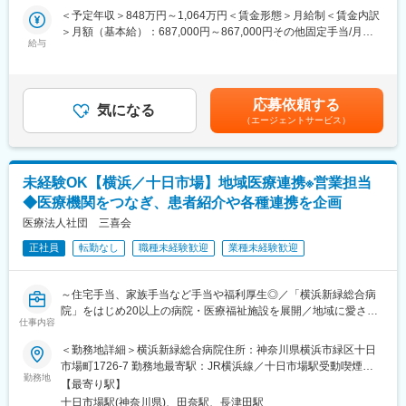
能。
を遂行していただきます。
＜予定年収＞848万円～1,064万円＜賃金形態＞月給制＜賃金内訳
研究の試行回数を増やしながら、スピーディーに成果創出を目指
＞月額（基本給）：687,000円～867,000円その他固定手当/月：
せる点が強みです。
■職務詳細
給与
20,000円＜月給＞707,000円～887,000円＜昇給有無＞有＜残業手
◇細胞ベース分解アッセイの開発・最適化およびハイスループッ
当＞無＜給与補足＞※経験、スキルに応じて当社規定により算定い
＼少数精鋭だからこその裁量／
トスクリーニング系の構築
たします。賃金はあくまでも目安の金額であり、選考を通じて上
研究本部は約20名体制（ケミストリー10名／バイオロジー10
◇化合物HTS評価のための生物学的readout設計
下する可能性があります。月給(月額)は固定手当を含めた表記で
名）。
応募依頼する
◇内部プラットフォーム技術の生物学的側面の強化
気になる
す。
分野横断で同じデスクにて研究を進めるため、密なコミュニケー
（エージェントサービス）
◇社内外（製薬企業、アカデミア、CRO）との共同研究推進
ションができ、裁量とスピード感を持ってプロジェクトを推進す
◇データ解析・QC・ヒット選定、スクリーニング戦略の立案
ることが可能な環境です。
◇チームメンバーの管理・育成、外部委託先のマネジメント
■当社について
未経験OK【横浜／十日市場】地域医療連携※営業担当
■この仕事の魅力
同社は武田薬品からカーブアウトし2018年に設立した創薬スター
◆医療機関をつなぎ、患者紹介や各種連携を企画
＼世界初の創薬に挑戦できる／
トアップです。東大や京発の投資事業会社やベンチャーキャピタ
人体には約18,000種類のタンパク質が存在し、その内約1,500は
医療法人社団 三喜会
ルから13億円以上の資金調達を受けるなど、勢いのある企業で
疾患と関連していますが、これまで薬の標的となったのはわずか
す。
正社員
転勤なし
職種未経験歓迎
業種未経験歓迎
約300種。残り約1,200のタンパク質は「Undruggable」とされ、
治療法が確立されていない領域です。
変更の範囲：会社の定める業務
当社は武田薬品由来の技術を活用し、これまで創薬できなかった
～住宅手当、家族手当など手当や福利厚生◎／「横浜新緑総合病
タンパク質を標的にした新しい治療法の開発に取り組んでいま
院」をはじめ20以上の病院・医療福祉施設を展開／地域に愛され
す。世界中の患者様に向けたLife-saving medicineの創出に挑戦で
仕事内容
安定基盤／地域密着でワークライフバランス◎～
きる、非常に意義の高い環境です。
＜勤務地詳細＞横浜新緑総合病院住所：神奈川県横浜市緑区十日
■業務内容：
市場町1726-7 勤務地最寄駅：JR横浜線／十日市場駅受動喫煙対
＼スピード感ある研究開発／
【地域医療連携室の渉外業務】
勤務地
策：敷地内全面禁煙変更の範囲：会社の定める事業所
独自技術「RaPPIDS」により、化合物を効率的かつ高速に創出可
【最寄り駅】
◇近隣病院、クリニック訪問
能。
十日市場駅(神奈川県)、田奈駅、長津田駅