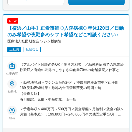
勤希望者への年間の支援あり（規定有）☆マイカー通勤手当あり
（1回200円）※寮費無料プランや移住初期費用の会社負担は、現
時点で県内外どこにお住まいでも活用可能！詳しくは面接でご質
問ください※
NEW
【横浜／山手】正看護師◇入院病棟◇年休120日／日勤
のみ希望や夜勤多めシフト希望などご相談ください♪
医療法人社団朋友会 ワシン坂病院
正社員
転勤なし
【アルバイト経験のみOK／働き方相談可／精神科病棟での就業経
験歓迎／有給の取得のしやすさ◎創業70年の老舗病院／仕事と子
仕事内容
育ての両立◎】
＜勤務地詳細＞ワシン坂病院住所：神奈川県横浜市中区山手町
■職務内容：
169 受動喫煙対策：敷地内全面禁煙変更の範囲：無
当病院の看護師としてご活躍いただきます。
勤務地
【最寄り駅】
・入院患者のケア
石川町駅、元町・中華街駅、山手駅
・医療処置の実施
・薬剤管理
＜予定年収＞400万円～500万円＜賃金形態＞月給制＜賃金内訳＞
・患者とその家族のサポート
月額（基本給）：199,800円～240,000円その他固定手当/月：
・チーム連携／意見交換など
給与
29,000円＜月給＞228,800円～269,000円＜昇給有無＞有＜残業手
当＞有＜給与補足＞※年齢、経験、能力を考慮のうえ、規定により
■働く環境：
決定します。■賞与：年2回※約3ケ月分■昇給：年1回■その他固定