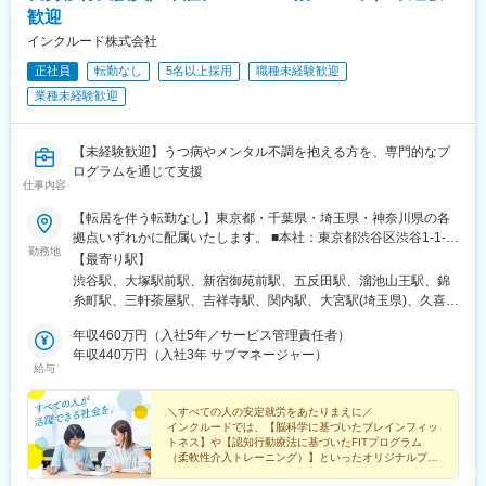
歓迎
インクルード株式会社
正社員
転勤なし
5名以上採用
職種未経験歓迎
業種未経験歓迎
【未経験歓迎】うつ病やメンタル不調を抱える方を、専門的なプ
ログラムを通じて支援
仕事内容
【転居を伴う転勤なし】東京都・千葉県・埼玉県・神奈川県の各
拠点いずれかに配属いたします。 ■本社：東京都渋谷区渋谷1-1-
勤務地
3 第35荒井ビル4階 ※受動喫煙対策：屋内全面禁煙
【最寄り駅】
渋谷駅、大塚駅前駅、新宿御苑前駅、五反田駅、溜池山王駅、錦
糸町駅、三軒茶屋駅、吉祥寺駅、関内駅、大宮駅(埼玉県)、久喜
駅、航空公園駅、川越駅、春日部駅、幸谷駅、西船橋駅、表参道
年収460万円（入社5年／サービス管理責任者）
駅、大塚駅(東京都)、四谷三丁目駅、不動前駅、六本木一丁目駅、
年収440万円（入社3年 サブマネージャー）
菊川駅(東京都)、西太子堂駅、日本大通り駅、馬車道駅、本川越
給与
駅、新松戸駅、京成西船駅、巣鴨新田駅、新宿三丁目駅、大崎広
小路駅、赤坂駅(東京都)、桜木町駅
＼すべての人の安定就労をあたりまえに／
インクルードでは、【脳科学に基づいたブレインフィッ
トネス】や【認知行動療法に基づいたFITプログラム
（柔軟性介入トレーニング）】といったオリジナルプロ
グラムを通じて利用者さまの支援を行っています。