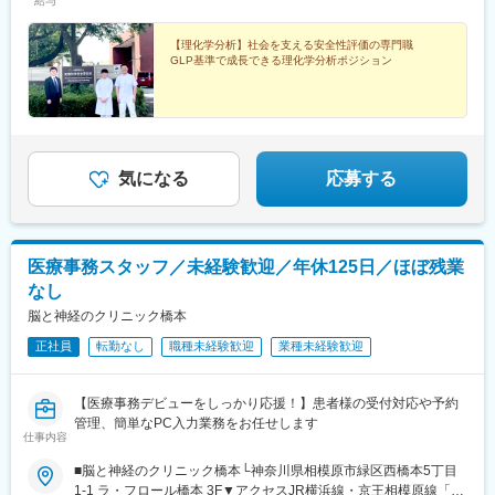
給与
【理化学分析】社会を支える安全性評価の専門職
GLP基準で成長できる理化学分析ポジション
気になる
応募する
医療事務スタッフ／未経験歓迎／年休125日／ほぼ残業
なし
脳と神経のクリニック橋本
正社員
転勤なし
職種未経験歓迎
業種未経験歓迎
【医療事務デビューをしっかり応援！】患者様の受付対応や予約
管理、簡単なPC入力業務をお任せします
仕事内容
■脳と神経のクリニック橋本└神奈川県相模原市緑区西橋本5丁目
1-1 ラ・フロール橋本 3F▼アクセスJR横浜線・京王相模原線「橋