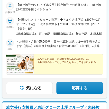
【新規施設の立ち上げ施設長】既存施設での研修を経て、新規施
設の運営を担うポジション
仕事内容
【転勤なし／Ｉ・Ｕターン歓迎】◆アルク大津下笠（2027年1月
オープン予定）：滋賀県草津市下笠町◆アルク大津稲津（2027年
勤務地
2月オープン予定）：滋賀県大津市稲津1丁目◆アルク奈良三条桧
【最寄り駅】
（2027年2月オープン予定）：奈良県奈良市三条桧町165◆アルク
草津駅(滋賀県)、石山寺駅、瀬田駅(滋賀県)、新大宮駅、本厚木駅
大津草津新浜（2027年3月オープン予定）：滋賀県草津市新浜町
字南川◆アルク厚木妻田（2027年3月オープン予定）：神奈川県
＜施設長＞月給465,000円＋賞与年2回※上記には一律手当を含み
厚木市妻田西1丁目※新規施設のため詳細住所は一部未定◎入社後
ます【賞与】※昨年度支給実績：合計600,000円（年2回）※決算賞
給与
は既存施設にて研修配属となります。（居住地、希望、通勤の利
与あり（業績による）※初年度の賞与は在籍期間により変動【想定
便性を考慮の上決定します。）◎研修期間中の既存施設勤務にか
年収】600万円～※経験・能力などを考慮のうえ、当社規程により
かる交通費や宿泊費は会社負担です。◎受動喫煙対策：あり（屋
決定します※時間外手当は別途支給
あなたの経験が、急成長企業ALKUの原動力に。
新規施設のトップとして新たなキャリアを手に入れる。
内禁煙）
気になる
応募する
就労移行支援員／東証グロース上場グループ／未経験