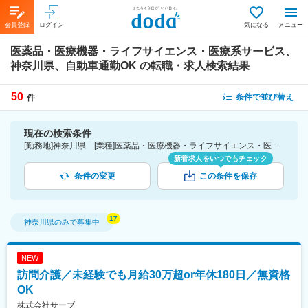
会員登録
ログイン
気になる
メニュー
医薬品・医療機器・ライフサイエンス・医療系サービス、
神奈川県、自動車通勤OK
の転職・求人検索結果
50
条件で並び替え
件
現在の検索条件
[勤務地]神奈川県 [業種]医薬品・医療機器・ライフサイエンス・医療系サービス [詳細条件](会社・職場の環境)自動車通勤OK
新着求人をいつでもチェック
条件の変更
この条件を保存
神奈川県
のみで募集中
NEW
訪問介護／未経験でも月給30万超or年休180日／無資格
OK
株式会社サーブ