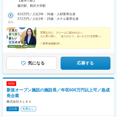
【最寄り駅】
沢2丁目12-3 大幸ビル7F＜担当エリア候補＞■東京都内世田谷
藤沢駅、駒沢大学駅
区・大田区・板橋区・北区・武蔵野市・三鷹市・調布市・狛江
市・八王子市■神奈川県内横浜市（西区・中区・南区・港南区・磯
623万円／入社3年・36歳・人材業界出身
子区・金沢区）・横須賀市・逗子市・葉山町相模原市・厚木市・
572万円／入社2年・29歳・ホテル業界出身
給与
海老名市・大和市・座間市・綾瀬市■埼玉県内新座市・朝霞市・和
光市・志木市・富士見市・ふじみ野市・戸田市・三芳町※その他
東京都・神奈川県・埼玉県 各エリアもご相談ください。※受動喫
営業なのに、クレームに追われない。
人に寄り添い、「ありがとう」をいただける営業へ。
煙対策あり
◇業界未経験OK
◆創業102年
◇年休122日
◆完全週休2日制（土日祝休）
◇直行直帰可／週1回出社
◆月給28万円以上
気になる
応募する
NEW
新規オープン施設の施設長／年収600万円以上可／急成
長企業
株式会社ＡＬＫＵ
正社員
転勤なし