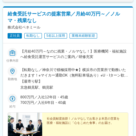
時＞月給22万2988円以上※一律手当2万9500円以上含む
給食受託サービスの提案営業／月給40万円～／ノル
マ・残業なし
株式会社ベネミール
正社員
転勤なし
5名以上採用
業種未経験歓迎
【月給40万円～なのに残業・ノルマなし！】医療機関・福祉施設
へ給食受託運営サービスのご案内／研修充実
仕事内容
【転勤なし／神奈川で積極採用中★】横浜市の営業所で勤務いた
だきます！※マイカー通勤OK（無料駐車場あり）※U・Iターン歓迎
勤務地
●神奈川営業所：神奈川県横浜市鶴見区鶴見中央4-32-21 マエダ
【最寄り駅】
中央ビル 7F受動喫煙対策／屋内全面禁煙
京急鶴見駅、鶴見駅
800万円／入社12年目・45歳
700万円／入社6年目・40歳
給与
社会貢献度抜群！ノルマなしでお客さま本意の営業を
医療・福祉施設に「心をこめた食事」のお届け。