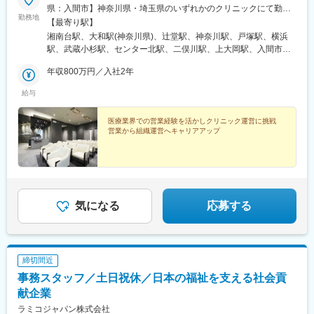
県：入間市】神奈川県・埼玉県のいずれかのクリニックにて勤務
勤務地
いただきます。※受動喫煙防止対策：院内禁煙
【最寄り駅】
湘南台駅、大和駅(神奈川県)、辻堂駅、神奈川駅、戸塚駅、横浜
駅、武蔵小杉駅、センター北駅、二俣川駅、上大岡駅、入間市
駅、上永谷駅、桜木町駅、新高島駅、新丸子駅、反町駅、みなと
年収800万円／入社2年
みらい駅、高島町駅、向河原駅
給与
医療業界での営業経験を活かしクリニック運営に挑戦
営業から組織運営へキャリアアップ
気になる
応募する
締切間近
事務スタッフ／土日祝休／日本の福祉を支える社会貢
献企業
ラミコジャパン株式会社