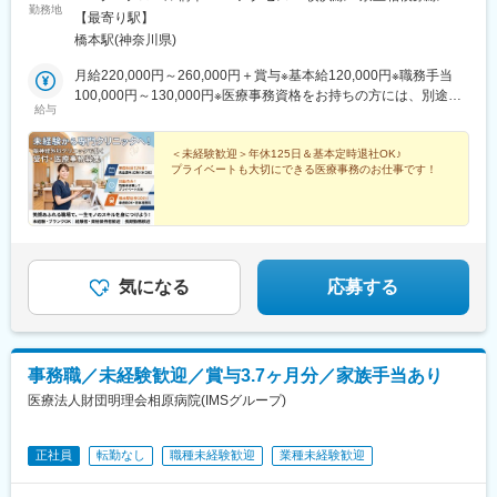
勤務地
本駅」徒歩10分
【最寄り駅】
橋本駅(神奈川県)
月給220,000円～260,000円＋賞与※基本給120,000円※職務手当
100,000円～130,000円※医療事務資格をお持ちの方には、別途資
給与
格手当（月最大10,000円）を支給します。※残業代は時間に応じ
て全額支給します。※医療事務資格をお持ちの方は優遇します。
＜未経験歓迎＞年休125日＆基本定時退社OK♪
プライベートも大切にできる医療事務のお仕事です！
気になる
応募する
事務職／未経験歓迎／賞与3.7ヶ月分／家族手当あり
医療法人財団明理会相原病院(IMSグループ)
正社員
転勤なし
職種未経験歓迎
業種未経験歓迎