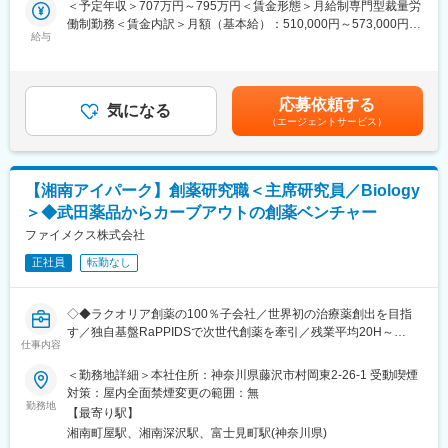
＜予定年収＞707万円～795万円＜賃金形態＞月給制専門型裁量労
均有給消化日数は15日。長期休暇がとりやすい環境です。
働制勤務＜賃金内訳＞月額（基本給）：510,000円～573,000円そ
■職務内容
給与
の他固定手当/月：79,700円～89,600円＜月給＞589,700円～
変更の範囲：会社の定める業務
◇タンパク質分解誘導薬を効率的に創出する基盤技術プラットフ
662,600円＜昇給有無＞有＜残業手当＞有＜給与補足＞裁量労働
ォームの改善、最適化
手当を支給します。求人票記載（固定手当）額は、月20日勤務し
◇高品質な実験データを創出し、科学的観点からの厳密な評価を
た場合の金額で、所定勤務日数によって変動致します。賃金はあ
応募依頼する
行い、創薬プロジェクトの推進に貢献する
気になる
くまでも目安の金額であり、選考を通じて上下する可能性があり
（エージェントサービス）
◇社内および外部パートナー（製薬企業、学術機関、CRO）など
ます。月給(月額)は固定手当を含めた表記です。
の幅広い関係者と協働したプロジェクト推進
◇日常的な情報収集のもと、生物学および創薬に関する科学技術
的な見識を継続的に維持・発展させる
【湘南アイパーク】創薬研究職＜主席研究員／Biology
＞◆武田薬品からカーブアウトの創薬ベンチャー
■この仕事の魅力
＼世界初の創薬に挑戦できる／
ファイメクス株式会社
人体には約18,000種類のタンパク質が存在し、その内約1,500は
正社員
転勤なし
疾患と関連していますが、これまで薬の標的となったのはわずか
約300種。残り約1,200のタンパク質は「Undruggable」とされ、
治療法が確立されていない領域です。
◇◆ラクオリア創薬の100％子会社／世界初の治療薬創出を目指
当社は武田薬品由来の技術を活用し、これまで創薬できなかった
す／独自基盤RaPPIDSで次世代創薬を牽引／残業平均20H～
タンパク質を標的にした新しい治療法の開発に取り組んでいま
仕事内容
30H◆◇
す。世界中の患者様に向けたLife-saving medicineの創出に挑戦で
2018年に武田薬品工業からカーブアウトして誕生した当社は、が
＜勤務地詳細＞本社住所：神奈川県藤沢市村岡東2-26-1 受動喫煙
きる、非常に意義の高い環境です。
ん免疫領域を中心に、世界的に注目されている「タンパク質分解
対策：屋内全面禁煙変更の範囲：無
誘導」の研究開発を行っています。
勤務地
＼スピード感ある研究開発／
【最寄り駅】
これまで創薬が困難とされてきた領域に挑む当社にて、生物学チ
独自技術「RaPPIDS」により、化合物を効率的かつ高速に創出可
湘南町屋駅、湘南深沢駅、富士見町駅(神奈川県)
ームの主席研究員としてメンバーをとりまとめ指導しながら業務