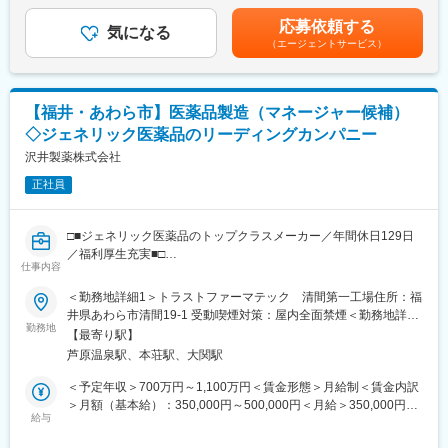
金はあくまでも目安の金額であり、選考を通じて上下する可能性
（2）出庫管理（製造部門と連携し、指図書に沿って必要な倉庫内
があります。月給(月額)は固定手当を含めた表記です。
応募依頼する
にある原料を出庫）
気になる
（エージェントサービス）
（3）製品出荷（自動倉庫に格納されている製品の出荷、フォーク
リフトを使用）
（4）組織マネジメント（部下の目標設定、評価、育成）
【福井・あわら市】医薬品製造（マネージャー候補）
■出向に関して：
◇ジェネリック医薬品のリーディングカンパニー
当社に入社後、グループ会社のトラストファーマテック株式会社
に在籍出向となります。トラストファーマテック株式会社は2027
沢井製薬株式会社
年4月に沢井製薬に吸収合併し、沢井製薬株式会社矢地工場となり
正社員
ます。<トラストファーマテック株式会社>【住所】福井県あわら
市矢地5-15【事業内容】医療用医薬品の製造
□■ジェネリック医薬品のトップクラスメーカー／年間休日129日
■当社の魅力：
／福利厚生充実■□
今後、年55億錠の製造体制を目指す成長組織にて、仕組み作りか
仕事内容
ら携われる刺激的な環境で、既存工場の「硬直化した体制」に物
■業務概要：
＜勤務地詳細1＞トラストファーマテック 清間第一工場住所：福
足りなさを感じる方に最適です。
ジェネリック医薬品大手・沢井製薬グループの工場にて、製造部
井県あわら市清間19-1 受動喫煙対策：屋内全面禁煙＜勤務地詳細
最大の特徴は、沢井グループの安定感がありつつ、立ち上げ期特
門（製剤・包装）のマネジメントをお任せします。生産計画の立
勤務地
2＞トラストファーマテック 清間第二工場住所：福井県あわら市
有の「裁量」があること。現場発信の改善が制度化され、納得感
【最寄り駅】
案から組織育成、戦略的な改善活動まで、工場経営に近い視点で
清間11-15 受動喫煙対策：屋内全面禁煙変更の範囲：会社の定め
を持って製造に打ち込めます。住宅手当等の実利も厚く、これま
芦原温泉駅、本荘駅、大関駅
ご活躍いただきます。
る事業所
での経験を停滞させず、市場価値を高められる環境です。
＜予定年収＞700万円～1,100万円＜賃金形態＞月給制＜賃金内訳
■業務詳細：
＞月額（基本給）：350,000円～500,000円＜月給＞350,000円～
変更の範囲：会社の定める業務
～北陸最大級の生産能力を誇る工場での製造管理全般～
給与
500,000円＜昇給有無＞有＜残業手当＞有＜給与補足＞※業務経験
（1）製造工程（製剤・包装）の進捗・品質管理
を考慮し、当社規定によります。■昇給：年1回 ■賞与：年2回賃