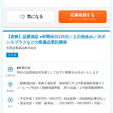
（2）既存品目の品質改善、工程改善等、製剤技術業務全般
には各種手当は含んでいません。■昇給：年1回■賞与：年2回賃金
（3）組織マネジメント（部下の目標設定、評価、育成）
はあくまでも目安の金額であり、選考を通じて上下する可能性が
（4）設備維持管理および投資予算の策定・執行
あります。月給(月額)は固定手当を含めた表記です。
応募依頼する
気になる
（エージェントサービス）
■出向に関して：
当社に入社後、グループ会社のトラストファーマテック株式会社
に在籍出向となります。トラストファーマテック株式会社は2027
年4月に沢井製薬に吸収合併し、沢井製薬株式会社矢地工場となり
【若狭】品質保証 ※年間休日125日／土日祝休み／ポポ
ます。<トラストファーマテック株式会社>【住所】福井県あわら
ンＳプラスなどの医薬品受託開発
市矢地5-15【事業内容】医療用医薬品の製造
生晃栄養薬品株式会社
■当社の魅力：
正社員
今後、年55億錠の製造体制を目指す成長組織にて、仕組み作りか
ら携われる刺激的な環境で、既存工場の「硬直化した体制」に物
足りなさを感じる方に最適です。
■業務内容：
最大の特徴は、沢井グループの安定感がありつつ、立ち上げ期特
同社の品質保証担当者として以下の業務をお任せいたします。
有の「裁量」があること。現場発信の改善が制度化され、納得感
仕事内容
＜具体的には…＞
を持って製造に打ち込めます。住宅手当等の実利も厚く、これま
・工場のGMP管理状況のチェックと報告
＜勤務地詳細＞若狭工場住所：福井県三方上中郡若狭町若狭テク
での経験を停滞させず、市場価値を高められる環境です。
・国内外の監督官庁及び顧客（製薬企業）による工場査察及び監
ノバレー1号堤4-7 勤務地最寄駅：JR小浜線／上中駅受動喫煙対
査への対応
勤務地
策：屋内全面禁煙
変更の範囲：会社の定める業務
・GMP関連文書の承認及び管理業務
＜予定年収＞350万円～500万円＜賃金形態＞月給制特記事項なし
・新規受託製品の立ち上げ業務 など
＜賃金内訳＞月額（基本給）：220,500円～330,000円＜月給＞
給与
220,500円～330,000円＜昇給有無＞有＜残業手当＞有＜給与補足
■組織構成：
＞年齢・経験を考慮し、支給致します。■昇給：年1回■賞与：年2