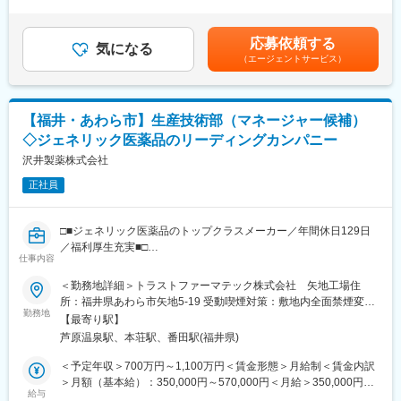
験を考慮して、当社規定により決定■昇給：年1回（4月）■賞与：
に在籍出向となります。トラストファーマテック株式会社は2027
年2回（夏季、年末）賃金はあくまでも目安の金額であり、選考を
年4月に沢井製薬に吸収合併し、沢井製薬株式会社矢地工場となり
通じて上下する可能性があります。月給(月額)は固定手当を含めた
応募依頼する
ます。<トラストファーマテック株式会社>【住所】福井県あわら
気になる
表記です。
（エージェントサービス）
市矢地5-15【事業内容】医療用医薬品の製造
変更の範囲：会社の定める業務
【福井・あわら市】生産技術部（マネージャー候補）
◇ジェネリック医薬品のリーディングカンパニー
沢井製薬株式会社
正社員
□■ジェネリック医薬品のトップクラスメーカー／年間休日129日
／福利厚生充実■□
仕事内容
■業務概要：
＜勤務地詳細＞トラストファーマテック株式会社 矢地工場住
ジェネリック医薬品大手・沢井製薬グループの工場にて、生産技
所：福井県あわら市矢地5-19 受動喫煙対策：敷地内全面禁煙変更
術部門のマネジメントをお任せします。新製品の技術移転、既存
勤務地
の範囲：会社の定める事業所
【最寄り駅】
品目の品質改善から組織育成、戦略的な改善活動まで、工場経営
芦原温泉駅、本荘駅、番田駅(福井県)
に近い視点でご活躍いただきます。
＜予定年収＞700万円～1,100万円＜賃金形態＞月給制＜賃金内訳
■業務詳細：
＞月額（基本給）：350,000円～570,000円＜月給＞350,000円～
（1）新製品の技術移転業務、スケールアップ対応
給与
570,000円＜昇給有無＞有＜残業手当＞有＜給与補足＞■上記年収