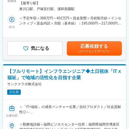
る家庭用医療機器のプロモーション活動を担当します。各クール
勤務地
徐々に効果を実感いただきます。
社の定める事業所
【最寄り駅】
（計3回、各3か月）毎に、プロモーション先（大型ショッピング
最終10日間で販売を行います。
東川口駅、戸塚安行駅、浦和美園駅
モール等）付近のWeeklyマンションを会社負担で借りることにな
ります。※出張先は選べません
【こんな方が活躍中！】
＜予定年収＞388万円～402万円＜賃金形態＞月給制月給＋インセ
介護職や看護師、ジムのトレーナー、自衛隊、飲食店での接客な
ンティブ＜賃金内訳＞月額（基本給）：195,000円～217,000円そ
■業務詳細：
給与
ど、未経験の方が多く活躍しています！
の他固定手当/月：63,000円固定残業手当/月：55,000円（固定残
・キャンペーン期間中の販促イベントの企画、企画に必要な製作
業時間25時間0分/月）超過した時間外労働の残業手当は追加支給
物の他部署へ発注依頼、自身のシフト管理等のキャンペーン準備
■評価／インセンティブ：
＜月給＞313,000円～335,000円（一律手当を含む）＜昇給有無＞
を行います。
商品単価は80万円程でノルマ（8～9台）を超えてから一台売り上
有＜残業手当＞有＜給与補足＞※下限は基本給＋残業代の記載です
応募依頼する
・キャンペーン実施期間中（2～3箇月/1回）は集客を行い、会場
気になる
げる毎に約10%のインセンティブが発生します。
が、上限はインセンティブ込みでの金額になります。インセンテ
（エージェントサービス）
に訪れた方々に、1人20分を目安に当社製品の「メディック」を
ノルマを引いて20～30台販売すると1クール200～300万円のイン
ィブに上限はなく、販売実績×10%が支給されます。(売り上げト
体験していただきます。体験して頂いている最中にお客様の身体
センティブを獲得でき、3クールで1000万円を目指すことが可能
ップ3に入る方は1000万円を稼がれている方もおります。)賃金は
のお悩みをお伺いし、「メディック」の効果を実感していただき
です！※現在、営業職30名中4名程いらっしゃいます。※会場に足
あくまでも目安の金額であり、選考を通じて上下する可能性があ
ます。
を運んで頂くお客様の10％の方にご購入頂いております。
ります。月給(月額)は固定手当を含めた表記です。
【フルリモート】インフラエンジニア◆土日祝休「IT x
福祉」で地域の活性化を目指す企業
※キャンペーン期間中は体験のみです。最後の10日間のみ、ご購
■モデル年収：
入希望の方にご提案を行うことが出来ます。（押し売り禁止の完
サンクスラボ株式会社
ノルマは全体の7割の方が達成しており、平均年収は500万円程に
全反響営業）
なります。絶対評価で営業成績が反映され、リーダー／主任／課
正社員
長とキャリアアップすることができます。課長職になると、役職
■扱う製品：
手当5万円／月＋インセンが2％アップします。
・同社で開発・製造をしている電位治療器「メディック」は、座
～「IT×福祉」の成長ベンチャー企業／自社プロダクト／社会貢献
布団のような形をした製品で、座りながらにして体内に電圧をか
変更の範囲：会社の定める業務
性◎～
け、頭痛・肩こり・不眠症・慢性便秘などの身体の悩みを緩和し
仕事内容
てくれます。
■概要：
＜勤務地詳細＞福岡ビジネスセンター住所：福岡県福岡市博多区
当社はPC業務を行う障がい者支援施設の全国展開に向けて、イン