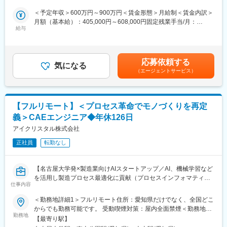
設備の性能向上や生産プロセス最適化に繋がるソリューション提
＜予定年収＞600万円～900万円＜賃金形態＞月給制＜賃金内訳＞
案を担当して頂きます。企業や大学との共同研究プロジェクトも
月額（基本給）：405,000円～608,000円固定残業手当/月：
多く、新規性のあるものについては学会発表や論文投稿、特許の
給与
95,000円～143,000円（固定残業時間30時間0分/月）超過した時
取得等をして頂くことも可能です。
間外労働の残業手当は追加支給＜月給＞500,000円～751,000円
≪ポイント≫
（一律手当を含む）＜昇給有無＞有＜残業手当＞有＜給与補足＞■
・クライアントの製造・開発プロセスをインフォマティクス技術
給与改定：年2回（１月、７月）■賞与：年2回（3月、9月）賃金
で最適化し、顧客の製品の品質向上やスピード向上、不良率の低
応募依頼する
気になる
はあくまでも目安の金額であり、選考を通じて上下する可能性が
減などに貢献します。
（エージェントサービス）
あります。月給(月額)は固定手当を含めた表記です。
・製造現場のエンジニアとコミュニケーション機会も豊富です。
現場の方から情報を引き出すためコミュニケーション力や課題を
抽出し整理する力が身につきます。
【フルリモート】＜プロセス革命でモノづくりを再定
■中途入社者からの声
義＞CAEエンジニア◆年休126日
「前職の経験を活かしながら新しい技術に挑戦できる」「役員と
アイクリスタル株式会社
もフラットに議論できる環境」「自社開発の教育システムで学び
ながらスピード成長」「国家プロジェクトや大手企業との共同研
正社員
転勤なし
究に関われる」など、成長と挑戦を両立できると声が挙がってい
ます！
【名古屋大学発×製造業向けAIスタートアップ／AI、機械学習など
を活用し製造プロセス最適化に貢献（プロセスインフォマティク
■フルリモート勤務
仕事内容
ス）／週刊東洋経済「すごいベンチャー100」2024年掲載】
全国に顧客を有し、自社開発の教育ソフトがあるなど、日本全国
どこからでも勤務可能です。実際に隔月出社のペースで働いてい
＜勤務地詳細1＞フルリモート住所：愛知県だけでなく、全国どこ
■業務内容
る社員もいます。
からでも勤務可能です。 受動喫煙対策：屋内全面禁煙＜勤務地詳
・製造業のクライアントからいただく現場の各種データを用い
※入社後1か月は社員を知る目的で出社を頂きます。
勤務地
細2＞本社住所：愛知県名古屋市千種区不老町1 名古屋大学 TOIC
【最寄り駅】
て、シミュレーション解析業務をご担当頂きます。
受動喫煙対策：屋内全面禁煙