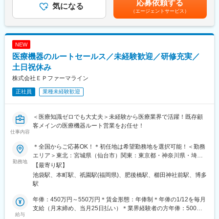
県)、伏見駅(愛知県)、平安通駅、大同町駅、鳴子北駅、豊田本町
応募依頼する
花駅、飾磨駅、竹田駅(京都府)、北山駅(京都府)、上桂駅、前栽
気になる
駅、新瀬戸駅、豊川稲荷駅、上挙母駅、梅坪駅、インテック本社
（エージェントサービス）
駅、尼ケ辻駅、瀬田駅(滋賀県)、ひこね芹川駅、六十谷駅、紀伊新
前駅、粟島駅、西富山駅、小泉町駅(富山県)、東向日駅、上小田井
庄駅、福島町駅、大元駅、沖松島駅、大橋駅(福岡県)、赤羽橋駅、
駅、新那加駅、各務ケ原駅、関市役所前駅、車道駅、上飯田駅、
松原駅(東京都)、栄町駅(東京都)、阿佐ケ谷駅、西早稲田駅、小菅
瀬戸市駅、オークスカナルパークホテル富山前、大町駅(富山県)、
駅、布田駅、港南中央駅、矢部駅、川越市駅、市川真間駅、本笠
NEW
洛西口駅、庄内緑地公園駅、苧ケ瀬駅
寺駅、名古屋大学駅、札木駅、鴫野駅、高鷲駅、新開地駅、西観
医療機器のルートセールス／未経験歓迎／研修充実／
音町駅、木太町駅、芝公園駅、荒川車庫前駅、川越駅、東山公園
駅(愛知県)、豊橋公園前駅、上沢駅
土日祝休み
株式会社ＥＰファーマライン
正社員
業種未経験歓迎
＜医療知識ゼロでも大丈夫＞未経験から医療業界で活躍！既存顧
客メインの医療機器ルート営業をお任せ！
仕事内容
＊全国からご応募OK！＊初任地は希望勤務地を選択可能！＜勤務
エリア＞東北：宮城県（仙台市）関東：東京都・神奈川県・埼玉
勤務地
県・千葉県・栃木県・群馬県東海：愛知県・静岡県・岐阜県信
【最寄り駅】
越：長野県（松本市）北陸：石川県（金沢市）関西：大阪府・兵
池袋駅、本町駅、祇園駅(福岡県)、肥後橋駅、櫛田神社前駅、博多
庫県中国：広島県四国：香川県（高松市）・愛媛県（松山市）九
駅
州：福岡県・佐賀県・長崎県・熊本県・大分県・宮崎県・鹿児島
県【東京本社】東京都豊島区西池袋3-27-12 池袋ウェストパーク
年俸：450万円～550万円＊賃金形態：年俸制＊年俸の1/12を毎月
ビル＊各線「池袋駅」西口より徒歩5分【大阪オフィス】大阪府大
支給（月末締め、当月25日払い）＊業界経験者の方年俸：500万
給与
阪市西区靭本町1-11-7 信濃橋三井ビルディング2F＊Osaka Metro
円～680万円