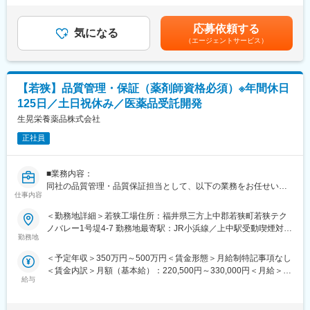
配属予定の部署は計5名で構成されております。幅広い年代の方が
回（昨年度実績：3.0～3.5ヶ月）※別途 薬剤師手当：40,000円/
ご活躍されており、非常にアットホームな雰囲気です。
月賃金はあくまでも目安の金額であり、選考を通じて上下する可
応募依頼する
気になる
能性があります。月給(月額)は固定手当を含めた表記です。
■働き方：
（エージェントサービス）
・年間休日125日・残業時間20時間以内という働きやすい環境を
実現できております。その背景には、生産性の向上を図り、無人
稼働部分を増やそうとする取り組みがあります。特に夜間には、
【若狭】品質管理・保証（薬剤師資格必須）※年間休日
打錠や製品点検といった業務を機械に任せており、社員の業務負
担を軽減しております。
125日／土日祝休み／医薬品受託開発
・また、出産・育児を経験した社員も、休暇を取得しながら継続
生晃栄養薬品株式会社
的に活躍しており、長期的に働き続けられる職場です。
正社員
■入社後の流れ：
入社後はベテラン社員の元で一から業務を習得いただきます。丁
■業務内容：
寧に教えますので、業界未経験の方もご安心ください。わからな
同社の品質管理・品質保証担当として、以下の業務をお任せいた
いことがあれば気軽に相談できる環境が整っています。
仕事内容
します。
＜具体的には…＞
■若狭工場について：
＜勤務地詳細＞若狭工場住所：福井県三方上中郡若狭町若狭テク
・製造工程における原材料、中間製品、最終製品の品質管理、試
・内服固形製剤の秤量～充填・包装まで全工程製造を担い、総合
ノバレー1号堤4-7 勤務地最寄駅：JR小浜線／上中駅受動喫煙対
験検査、各種分析業務
製剤棟、糖衣棟、自動倉庫棟、専用製剤棟からなる、最先端の大
勤務地
策：屋内全面禁煙
・品質管理体制の強化／業務フローの検討
型設備を備えた医薬品製造工場です。（建築面接：8,940.61平方
＜予定年収＞350万円～500万円＜賃金形態＞月給制特記事項なし
・工場のGMP管理状況のチェックと報告
メートル／延床面積：20,184.67平方メートル）
＜賃金内訳＞月額（基本給）：220,500円～330,000円＜月給＞
・国内外の監督官庁及び顧客（製薬企業）による工場査察及び監
・この度約15億円の投資を行い、若狭工場の敷地内に物流倉庫を
給与
220,500円～330,000円＜昇給有無＞有＜残業手当＞有＜給与補足
査への対応
増設するとともに、既存建屋内に品質試験設備の増床を行いまし
＞年齢・経験を考慮し、支給致します。■昇給：年1回■賞与：年2
・GMP関連文書の承認及び管理業務
た。後発薬の供給不安や、新型コロナウイルス感染拡大による解
回（昨年度実績：3.0～3.5ヶ月）※別途 薬剤師手当：40,000円/