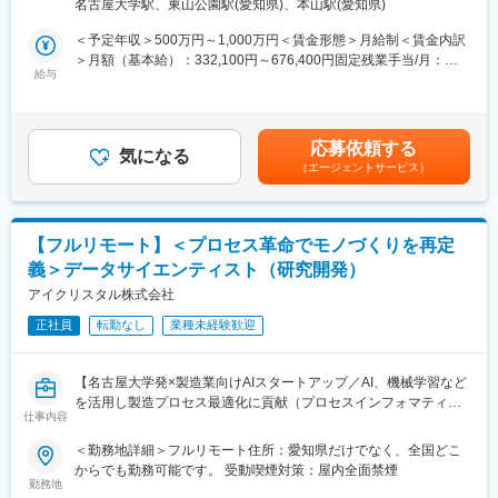
名古屋大学駅、東山公園駅(愛知県)、本山駅(愛知県)
・シミュレーションを有効活用し、試作や製造工程を短縮し歩留
■当社について
まり向上に貢献頂きます。
名古屋大学・宇治原研究室の先端研究を基盤に生まれたスタート
＜予定年収＞500万円～1,000万円＜賃金形態＞月給制＜賃金内訳
アップ企業です。
＞月額（基本給）：332,100円～676,400円固定残業手当/月：
・オープンソースCAEのソルバー開発
製造業の「当たり前」を変える新技術である、プロセスインフォ
給与
77,900円～158,600円（固定残業時間30時間0分/月）超過した時
・CAEとAIを組み合わせた技術開発
マティクス（PI）で、カンや試行錯誤に頼る開発から、データ駆
間外労働の残業手当は追加支給＜月給＞410,000円～835,000円
・シミュレーションを用いた顧客プロセスの課題解決
動のスマートなプロセスへ。
（一律手当を含む）＜昇給有無＞有＜残業手当＞有＜給与補足＞■
・CAEや物理ドメインに関するリサーチ
わずかな実データからデジタルツインを作り、仮想実験で最適条
給与改定：年2回（1月、7月）■賞与：年2回（3月、9月）賃金は
応募依頼する
件を瞬時に導きます。
気になる
あくまでも目安の金額であり、選考を通じて上下する可能性があ
（エージェントサービス）
■業務の魅力
結果、開発期間は短縮、さらに高品質な製品開発につなげること
ります。月給(月額)は固定手当を含めた表記です。
・多種多様な製造ラインのシミュレーション業務に携わるため、
ができます。
幅広い製造プロセスの知識習得が可能です。
・CAE解析にAIを組み合わせたソリューションの経験を積むこと
■差別化ポイント
【フルリモート】＜プロセス革命でモノづくりを再定
が可能です。
仲間はAIエンジニアや大手企業出身者など多彩なメンバーで、資
義＞データサイエンティスト（研究開発）
・クライアントの製造現場のエンジニアの方々とのコミュニケー
金調達も完了し、業界のトップランナーとして走り続けていま
ション機会も豊富です。現場の方から情報を引き出すためのコミ
アイクリスタル株式会社
す。
ュニケーション力が求められます。
国家プロジェクトや大手企業との共同研究も進行中で、日本のも
正社員
転勤なし
業種未経験歓迎
のづくりに新しい常識を生み出す挑戦を続けています。
■中途入社者からの声
「前職の経験を活かしながら新しい技術に挑戦できる」「役員と
【名古屋大学発×製造業向けAIスタートアップ／AI、機械学習など
もフラットに議論できる」「自社開発の教育システムで学びなが
を活用し製造プロセス最適化に貢献（プロセスインフォマティク
らスピード成長」「国家プロジェクトや大手企業との共同研究に
仕事内容
ス）／週刊東洋経済「すごいベンチャー100」2024年掲載】
関われる」などの声が挙がっています！
＜勤務地詳細＞フルリモート住所：愛知県だけでなく、全国どこ
■業務内容
からでも勤務可能です。 受動喫煙対策：屋内全面禁煙
■フルリモート勤務
機械学習や統計学、数理最適化を駆使して製造業における課題解
勤務地
全国に顧客を有し、自社開発の教育ソフトがあるなど、日本全国