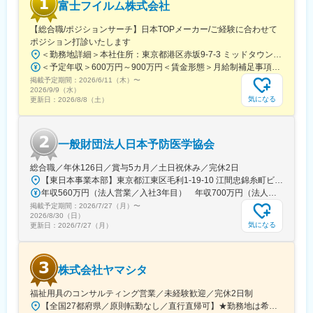
富士フイルム株式会社
首都圏（東京）・関西圏
（滋賀）にも拠点を有し、海外も含め、3か国（日本、ベトナム、
【総合職/ポジションサーチ】日本TOPメーカー/ご経験に合わせて
韓国）、24都市、計37カ所の拠点が連携した事業展開をしていま
ポジション打診いたします
す。
＜勤務地詳細＞本社住所：東京都港区赤坂9-7-3 ミッドタウン・ウェスト勤務地最寄駅：東京メトロ日比谷線／都営大江戸線／六本木駅受動喫煙対策：敷地内全面禁煙
IT事業では、インターネットサービス（ウェブやアプリやゲー
＜予定年収＞600万円～900万円＜賃金形態＞月給制補足事項なし＜賃金内訳＞月額（基本給）：300,000円～500,000円＜月給＞300,000円～500,000円＜昇給有無＞有＜残業手当＞有賃金はあくまでも目安の金額であり、選考を通じて上下する可能性があります。月給(月額)は固定手当を含めた表記です。
ム）の企画や運営、PC・スマートフォン・タブレット活用による
掲載予定期間：
2026/6/11（木）
〜
各種アウトソーシングの受託業務。ベトナム（ホーチミン）にあ
2026/9/9（水）
る子会社（サンクスラボベトナム）とも連携したウェブ・アプ
気になる
更新日：
2026/8/8（土）
リ・ゲーム・VR/AR等のソフトウェア開発やCG制作を行っており
ます。
創業9年目のスタートアップ企業として成長を続けており、これか
一般財団法人日本予防医学協会
らもより多くの方々や地域社会に必要とされ、皆様に安心して関
わっていただけるよう、ゼ
総合職／年休126日／賞与5カ月／土日祝休み／完休2日
ロからイチの「起業」を経て、今後は地域社会に愛される「企
【東日本事業本部】東京都江東区毛利1-19-10 江間忠錦糸町ビル※訪問先からの直行直帰が可能です！＜アクセス＞・JR総武線（快速・各駅停車）／東京メトロ半蔵門線 錦糸町駅より徒歩5分・東京メトロ半蔵門線／都営新宿線 住吉駅より徒歩5分※受動喫煙対策:屋内全面禁煙
業」へと進化していきます。
年収560万円（法人営業／入社3年目） 年収700万円（法人営業・チームリーダー／入社5年目）
掲載予定期間：
2026/7/27（月）
〜
変更の範囲：会社の定める業務
2026/8/30（日）
気になる
更新日：
2026/7/27（月）
株式会社ヤマシタ
福祉用具のコンサルティング営業／未経験歓迎／完休2日制
【全国27都府県／原則転勤なし／直行直帰可】★勤務地は希望を考慮★拠点により車通勤OK※充足状況により、ご希望の勤務地での募集が終了している場合があります。※転居を伴う転勤の有無は、半年ごとに希望を伺い、選択いただけます。■東北■・宮城県（仙台市）■関東■・東京都（東京23区など）・神奈川県（横浜市など）・埼玉県（さいたま市など）・千葉県（千葉市など）・茨城県（水戸市）・栃木県（宇都宮市／足利市）・群馬県（前橋市）■東海■・愛知県（名古屋市／豊田市／豊橋市／小牧市）・静岡県（静岡市／浜松市／沼津市／焼津市／富士市）・岐阜県（岐阜市）・三重県（四日市市）■信越・北陸■・長野県（長野市）・山梨県（甲府市）・石川県（金沢市）・富山県（富山市）・福井県（福井市）■関西■・大阪府・兵庫県（神戸市／尼崎市／姫路市）・京都府（京都市）・奈良県（奈良市／天理市）・滋賀県（大津市／彦根市）・和歌山県（和歌山市／田辺市）■中国■・広島県（広島市）・岡山県（岡山市）■四国■・香川県（高松市）■九州■・福岡県（福岡市）