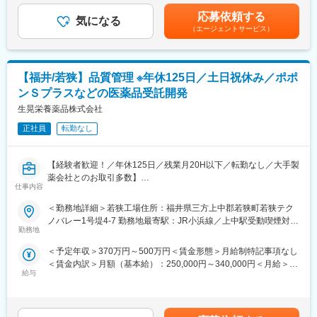
・新規受託製品の立ち上げ業務 など
熱鎮痛剤の需要増加に対応し、物流倉庫拡大で出荷量を増やして
月賃金はあくまでも目安の金額であり、選考を通じて上下する可
いく予定です。
応募依頼する
気になる
能性があります。月給(月額)は固定手当を含めた表記です。
■入社後の流れ：
（エージェントサービス）
・入社後は、ご経験や適性に応じて品質管理業務または品質保証
業務をお任せいたします。業務未経験の方は、製造管理または品
質管理から学んで頂きます。一から丁寧に教えますので、未経験
【福井/若狭】品質管理 ※年休125日／土日祝休み／ポポ
の方もご安心ください。
・将来的には、医薬品製造管理者、総括製造販売責任者としてご
ンＳプラスなどの医薬品受託開発
活躍いただくことを期待しております。
生晃栄養薬品株式会社
■組織構成：
正社員
転勤なし
品質管理グループは24名、品質保証グループは6名で構成されて
おります。幅広い年代の方がご活躍されており、中途入社の方も
【経験者歓迎！／年休125日／残業月20H以下／転勤なし／大手製
いらっしゃります。
薬会社とのお取引多数】
仕事内容
■業務内容：
■働き方：
同社はアステラス製薬や塩野義製薬を含む大手製薬メーカーから
・年間休日125日・残業時間20時間以内という働きやすい環境を
＜勤務地詳細＞若狭工場住所：福井県三方上中郡若狭町若狭テク
の委託を受け、医薬品の製造や開発を行っている企業です。
実現できております。その背景には、生産性の向上を図り、無人
ノバレー1号堤4-7 勤務地最寄駅：JR小浜線／上中駅受動喫煙対
同社の品質管理担当者として、以下の業務をお任せいたします。
稼働部分を増やそうとする取り組みがあります。特に夜間には、
勤務地
策：屋内全面禁煙
＜具体的には…＞
打錠や製品点検といった業務を機械に任せており、社員の業務負
＜予定年収＞370万円～500万円＜賃金形態＞月給制特記事項なし
・製造工程における原材料、中間製品、最終製品の品質管理、試
担を軽減しております。
＜賃金内訳＞月額（基本給）：250,000円～340,000円＜月給＞
験検査、各種分析業務
・また、出産・育児を経験した社員も、休暇を取得しながら継続
給与
250,000円～340,000円＜昇給有無＞有＜残業手当＞有＜給与補足
・検査結果のとりまとめ、レポーティング
的に活躍しており、長期的に働き続けられる職場です。
＞年齢・経験を考慮し、支給致します。■昇給：年1回■賞与：7
・不具合発生時の対応
月、12月（+期末賞与）※期末賞与は業績による 支給月
・品質管理体制の強化／業務フローの検討
■若狭工場について：
数：3.0～3.5ヶ月■手当：役職手当、資格手当 ※別途 薬