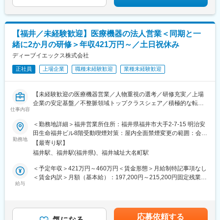
【福井／未経験歓迎】医療機器の法人営業＜同期と一
緒に2か月の研修＞年収421万円～／土日祝休み
ディーブイエックス株式会社
正社員
上場企業
職種未経験歓迎
業種未経験歓迎
【未経験歓迎の医療機器営業／人物重視の選考／研修充実／上場
企業の安定基盤／不整脈領域トップクラスシェア／積極的な転勤
仕事内容
は行わない方針】
＜勤務地詳細＞福井営業所住所：福井県福井市大手2-7-15 明治安
【業務概要】
田生命福井ビル8階受動喫煙対策：屋内全面禁煙変更の範囲：会社
大病院の医師・看護師・コメディカル・購買担当等の方々へ、 主
勤務地
の定める事業所
【最寄り駅】
に不整脈治療に用いられる医療製品の営業を行います。製品説明
福井駅、福井駅(福井県)、福井城址大名町駅
だけでなく物品の管理や手術の立会いなど、総合的に医療現場を
支援するポジションです。
＜予定年収＞421万円～460万円＜賃金形態＞月給制特記事項なし
＜賃金内訳＞月額（基本給）：197,200円～215,200円固定残業手
【具体的な仕事内容】
給与
当/月：48,800円～53,200円（固定残業時間30時間0分/月）超過し
■担当医療機関へ定期訪問し、ペースメーカーなどの製品の正しく
た時間外労働の残業手当は追加支給＜月給＞246,000円～268,400
使うためのサポートを行います。丁寧にフォローを続けることで
円（一律手当を含む）＜昇給有無＞有＜残業手当＞有＜給与補足
取扱い商品の販売に繋げます。
＞予定年収はあくまでも目安の金額であり、選考を通じて上下す
応募依頼する
■専門性を高め、適切なコミュニケーションをとることからお客様
気になる