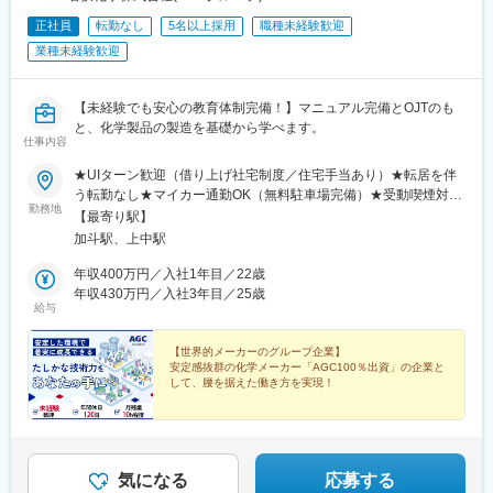
正社員
転勤なし
5名以上採用
職種未経験歓迎
業種未経験歓迎
【未経験でも安心の教育体制完備！】マニュアル完備とOJTのも
と、化学製品の製造を基礎から学べます。
仕事内容
★UIターン歓迎（借り上げ社宅制度／住宅手当あり）★転居を伴
う転勤なし★マイカー通勤OK（無料駐車場完備）★受動喫煙対
勤務地
策：あり（屋内全面禁煙）下記いずれかの拠点にて活躍！■小浜工
【最寄り駅】
場／福井県小浜市飯盛24-26-1■上中工場／福井県三方上中郡若狭
加斗駅、上中駅
町若狭テクノバレー1号提4-1＜交通アクセス＞■小浜工場…JR小
浜線「加斗駅」より車で約5分■上中工場…JR小浜線「上中駅」よ
年収400万円／入社1年目／22歳
り車で約5分◎福井県の中でも、滋賀県・京都府に隣接するエリア
年収430万円／入社3年目／25歳
給与
です。◎京都市内まで、車で1時間半～2時間程度と関西圏へのア
クセスが良好です！＼県外の方も活躍しています／借り上げ社宅
制度や住宅手当など、住環境へのサポートも充実しています。実
【世界的メーカーのグループ企業】
安定感抜群の化学メーカー「AGC100％出資」の企業と
際に、滋賀県・京都府・愛知県出身のメンバーで、社宅制度を活
して、腰を据えた働き方を実現！
用して活躍しています！＼社宅周辺も充実／都市部と比較し、朝
晩静かな環境な若狭。道も分かりやすく、渋滞がないため快適に
◆未経験歓迎 ◆学歴不問 ◆年間休日120日
◆月残業10時間未満 ◆住宅手当・社宅あり
通勤ができます！・コンビニ：徒歩10分・スーパー：車5分・総
◆食事手当・家族手当あり ◆転勤なし
合病院：車10分・小浜IC：車5分◎小浜工場・上中工場につい
て、社宅からどちらも車で15分です！
気になる
応募する