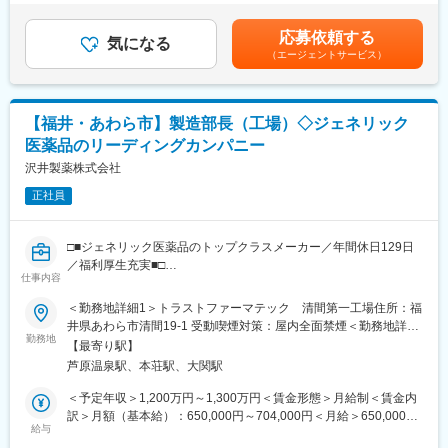
（2）生産性向上に向けた戦略策定・改善プロセスの実行
金はあくまでも目安の金額であり、選考を通じて上下する可能性
（3）組織マネジメント（部下の目標設定、評価、育成）
があります。月給(月額)は固定手当を含めた表記です。
応募依頼する
（4）設備維持管理および投資予算の策定・執行
気になる
（エージェントサービス）
■出向に関して：
当社に入社後、グループ会社のトラストファーマテック株式会社
に在籍出向となります。トラストファーマテック株式会社は2027
【福井・あわら市】製造部長（工場）◇ジェネリック
年4月に沢井製薬に吸収合併し、沢井製薬株式会社矢地工場となり
医薬品のリーディングカンパニー
ます。<トラストファーマテック株式会社>【住所】福井県あわら
市矢地5-15【事業内容】医療用医薬品の製造
沢井製薬株式会社
正社員
■当社の魅力：
今後、年55億錠の製造体制を目指す成長組織にて、仕組み作りか
ら携われる刺激的な環境で、既存工場の「硬直化した体制」に物
□■ジェネリック医薬品のトップクラスメーカー／年間休日129日
足りなさを感じる方に最適です。
／福利厚生充実■□
最大の特徴は、沢井グループの安定感がありつつ、立ち上げ期特
仕事内容
有の「裁量」があること。現場発信の改善が制度化され、納得感
■仕事内容：
＜勤務地詳細1＞トラストファーマテック 清間第一工場住所：福
を持って製造に打ち込めます。住宅手当等の実利も厚く、これま
工場の製造部長として上位組織のビジョン・戦略・目標・計画を
井県あわら市清間19-1 受動喫煙対策：屋内全面禁煙＜勤務地詳細
での経験を停滞させず、市場価値を高められる環境です。
受け、自組織のビジョン・戦略・目標・計画を策定していただく
勤務地
2＞トラストファーマテック 清間第二工場住所：福井県あわら市
【最寄り駅】
と共に、管轄組織の設計に関与し、課の目標管理、部門全体の人
清間11-15 受動喫煙対策：屋内全面禁煙変更の範囲：会社の定め
変更の範囲：会社の定める業務
芦原温泉駅、本荘駅、大関駅
材育成を通じて組織をあるべき方向にリードし、組織力を最大限
る事業所
発揮いただくことを期待します。
＜予定年収＞1,200万円～1,300万円＜賃金形態＞月給制＜賃金内
訳＞月額（基本給）：650,000円～704,000円＜月給＞650,000円
■出向に関して：
給与
～704,000円＜昇給有無＞有＜残業手当＞有＜給与補足＞■業務経
当社に入社後、グループ会社のトラストファーマテック株式会社