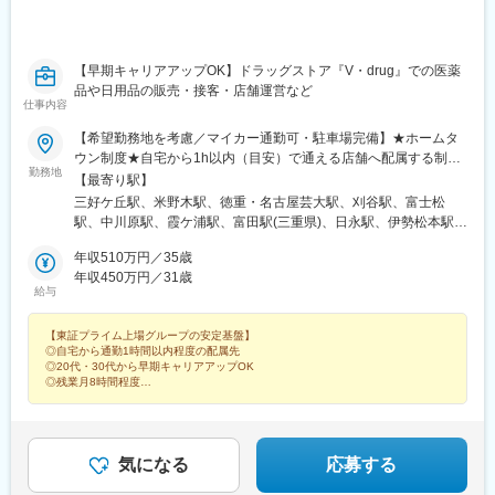
・歯科医院の終業後の時間帯での商談が発生することがあります
が、それを含めても平均残業は20時間程度となり、働きやすい環
境です。
・商談やメンテナンス等の対応のため、歯科医院が開業している
【早期キャリアアップOK】ドラッグストア『V・drug』での医薬
土曜日の勤務が発生することがあります。※振休有り
品や日用品の販売・接客・店舗運営など
仕事内容
■当社の魅力：
【希望勤務地を考慮／マイカー通勤可・駐車場完備】★ホームタ
歯科業界に特化して事業展開しており、国内で50％以上の歯科医
ウン制度★自宅から1h以内（目安）で通える店舗へ配属する制度
療機器シェアを占める商品もあり、「歯科医療機器ならヨシダ」
勤務地
です！＼以下いずれかの店舗に配属／■愛知県名古屋市、北名古屋
【最寄り駅】
と言われるほどの知名度を築いています。またDXの分野でも先進
市、清須市、春日井市、豊田市、瀬戸市、尾張旭市、みよし市、
三好ケ丘駅、米野木駅、徳重・名古屋芸大駅、刈谷駅、富士松
的に挑戦しており、業界注目度の高い歯科用CADCAMをはじめ、
日進市、豊明市、知多郡、知多市、東海市、刈谷市、高浜市、半
駅、中川原駅、霞ケ浦駅、富田駅(三重県)、日永駅、伊勢松本駅、
AR技術を用いた非接触型の診療台など最先端機器も多数取り扱っ
田市、常滑市、岡崎市、知立市、安城市、西尾市、豊川市、新城
泊駅(三重県)、川原町駅、益生駅、桑名駅、近鉄長島駅、下深谷
ております。
市、豊橋市■岐阜県郡上市、下呂市、高山市、飛騨市、岐阜市、瑞
年収510万円／35歳
駅、玉垣駅、千代崎駅、円町駅、石田駅(京都府)、向日町駅、向島
穂市、関市、各務原市、美濃市、美濃加茂市、可児市、多治見
年収450万円／31歳
駅、刈谷市駅、西春駅、乙川駅、青山駅(愛知県)、大須観音駅、新
変更の範囲：会社の定める業務
給与
市、土岐市、瑞浪市、恵那市、中津川市■三重県桑名市、四日市
栄町駅(愛知県)、栄駅(愛知県)、丸の内駅(愛知県)、伏屋駅、春田
市、鈴鹿市■静岡県静岡市、藤枝市、浜松市■富山県下新川郡、滑
駅、八田駅(関西本線)、岩塚駅、中村公園駅、本陣駅、比良駅(愛
【東証プライム上場グループの安定基盤】
川市、高岡市、黒部市、射水市、小矢部市、中新川郡、砺波市、
知県)、味美駅(東海交通線)、黒川駅(愛知県)、志賀本通駅、名城公
◎自宅から通勤1時間以内程度の配属先
南砺市、氷見市、富山市■石川県金沢市■福井県福井市、敦賀市■
園駅、自由ケ丘駅(愛知県)、今池駅(愛知県)、覚王山駅、道徳駅、
◎20代・30代から早期キャリアアップOK
京都府京都市、宇治市、向日市 ■大阪府東大阪市、枚方市■兵庫県
柴田駅、一社駅、平針駅、喜多山駅(愛知県)、上社駅、野並駅、相
◎残業月8時間程度
神戸市■滋賀県大津市※将来的に転居を伴う転勤の可能性あり※U・
◎資格取得援助・資格手当あり
生山駅、塩釜口駅、高蔵寺駅、大森・金城学院前駅、印場駅、小
◎異業種からの入社実績多数
Iターン歓迎※受動喫煙対策：あり
幡駅、新守山駅、神領駅、春日井駅(中央本線)、東別院駅、稲永
◎店長以降のキャリアパスも豊富
駅、港北駅、戸田駅(愛知県)、荒子川公園駅、六番町駅、堀田駅
(名古屋市営)、瑞穂区役所駅、徳重駅、神沢駅、南大高駅、浄心
気になる
応募する
駅、下小田井駅、庄内通駅、新安城駅、碧海古井駅、安城駅、旭