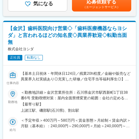
・試薬・試験機器・器具の管理 など
・内服固形製剤の秤量～充填・包装まで全工程製造を担い、総合
応募依頼する
気になる
剤師手当：40,000円/月■残業手当：残業時間に応じて別途支給賃
製剤棟、糖衣棟、自動倉庫棟、専用製剤棟からなる、最先端の大
（エージェントサービス）
金はあくまでも目安の金額であり、選考を通じて上下する可能性
■入社後の流れ：
型設備を備えた医薬品製造工場です。（建築面接：8,940.61平方
があります。月給(月額)は固定手当を含めた表記です。
入社後はまず、机上で学びそのうえでOJT研修に入ります。
メートル／延床面積：20,184.67平方メートル）
分析の仕方、製造の仕方など、機械ごと、品目ごとに業務を可視
・この度約15億円の投資を行い、若狭工場の敷地内に物流倉庫を
【金沢】歯科医院向け営業◇「歯科医療機器ならヨシ
化したマニュアルがあるので、経験を活かして着実にスキルアッ
増設するとともに、既存建屋内に品質試験設備の増床を行いまし
プができる環境です。
た。後発薬の供給不安や、新型コロナウイルス感染拡大による解
ダ」と言われるほどの知名度◇異業界歓迎◇転勤当面
熱鎮痛剤の需要増加に対応し、物流倉庫拡大で出荷量を増やして
無
■働き方／社風：
いく予定です。
株式会社ヨシダ
・年間休日125日、残業月20H以下とメリハリを付けながら働くこ
とができる職場環境です。
正社員
転勤なし
・同社では、経営において重要になるのは、「人（社員）」であ
り、その社員が働く上で重要になってくるのは「働きがい」と考
え、成長を支援する体制や、適切に評価する仕組みが充実してい
【基本土日祝休・年間休日124日／残業20h程度／金融や販売など
ます。例えば、社員のスキルアップを目的とした通信教育制度
異業界入社実績あり◎充実した研修／住宅手当等福利厚生◎】
仕事内容
や、社員の健康を重視した支援体制として昼食支給などがありま
す。
■業務内容
＜勤務地詳細＞金沢営業所住所：石川県金沢市駅西新町1丁目38
・出産、育児を経験した社員も、休暇を取得しながら継続的に活
◇担当エリア内の歯科医院・代理店様へ、歯科医院で使用する診
番6号 受動喫煙対策：屋内全面禁煙変更の範囲：会社の定める事
躍しており、長期的に働き続けられる職場です。
療台（ユニット）や各種機器の導入を提案・支援していただきま
勤務地
業所
【最寄り駅】
す。
上諸江駅、磯部駅(石川県)、割出駅
■若狭工場について：
製品の提案から設置・メンテナンスのアフターサービスまで、チ
・内服固形製剤の秤量～充填・包装まで全工程製造を担い、総合
ーム全体で協力しながら対応いただきます。
＜予定年収＞400万円～580万円＜賃金形態＞月給制＜賃金内訳＞
製剤棟、糖衣棟、自動倉庫棟、専用製剤棟からなる、最先端の大
◇各製品ごとの専任者や修理担当が在籍しており、専門知識はバ
月額（基本給）：240,000円～290,000円＜月給＞240,000円～
型設備を備えた医薬品製造工場です。この度約15億円の投資を行
ックアップいたします。
給与
290,000円＜昇給有無＞有＜残業手当＞有＜給与補足＞上記年
い、若狭工場の敷地内に物流倉庫を増設するとともに、既存建屋
◇医療機器のため機器トラブル等で医療機関からの呼び出しが発
収、月収はあくまで目安であり年齢・経験・スキルを考慮の上、