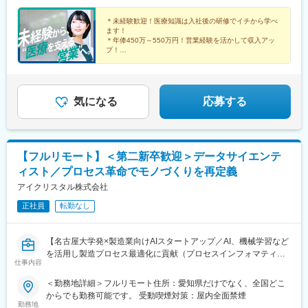
各線「本町駅」より徒歩1分【福岡オフィス】福岡県福岡市博多区
博多駅前2-19-24 大博センタービル6F＊JR・福岡市地下鉄各線
＊未経験歓迎！医療知識は入社後の研修でイチから学べ
ます！
「博多駅」より徒歩5分
＊年俸450万～550万円！営業経験を活かして収入アッ
プ！
＊年間休日120日以上／土日祝休み／手当＆福利厚生充
実
＊有給取得率76.9％・育休復帰率95％など働きやすい環
境♪
気になる
応募する
【フルリモート】＜第二新卒歓迎＞データサイエンテ
ィスト／プロセス革命でモノづくりを再定義
アイクリスタル株式会社
正社員
転勤なし
【名古屋大学発×製造業向けAIスタートアップ／AI、機械学習など
を活用し製造プロセス最適化に貢献（プロセスインフォマティク
仕事内容
ス）／週刊東洋経済「すごいベンチャー100」2024年掲載】
＜勤務地詳細＞フルリモート住所：愛知県だけでなく、全国どこ
■業務内容
からでも勤務可能です。 受動喫煙対策：屋内全面禁煙
製造業のクライアントから頂く現場の各種データを解析し、生産
勤務地