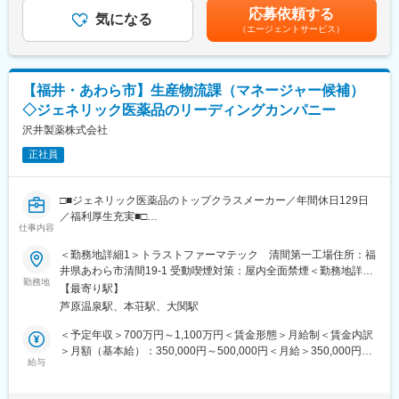
及び機器分析業務等・試験記録、報告書の作成・承認・使用機器
性があります。月給(月額)は固定手当を含めた表記です。
品勉強会への参加など継続的に知識を更新できる環境です。専門
応募依頼する
の保守点検・グループメンバーの進捗管理・指導・育成等を担っ
気になる
研修の修了後に社用車が貸与され、担当エリアでの活動を支援し
（エージェントサービス）
ていただきます。
ます（私的利用は社内規程に基づき可）。
■出向に関して：
※顧客との長期的な関係構築を重視しており、積極的な転勤は行わ
当社に入社後、グループ会社のトラストファーマテック株式会社
ない方針です。
【福井・あわら市】生産物流課（マネージャー候補）
に在籍出向となります。トラストファーマテック株式会社は2027
◇ジェネリック医薬品のリーディングカンパニー
年4月に沢井製薬に吸収合併し、沢井製薬株式会社矢地工場となり
変更の範囲：会社の定める業務
ます。<トラストファーマテック株式会社>【住所】福井県あわら
沢井製薬株式会社
市矢地5-15【事業内容】医療用医薬品の製造
正社員
■当社の魅力：
今後、年55億錠の製造体制を目指す成長組織にて、仕組み作りか
□■ジェネリック医薬品のトップクラスメーカー／年間休日129日
ら携われる刺激的な環境で、既存工場の「硬直化した体制」に物
／福利厚生充実■□
足りなさを感じる方に最適です。
仕事内容
最大の特徴は、沢井グループの安定感がありつつ、立ち上げ期特
■業務概要：
＜勤務地詳細1＞トラストファーマテック 清間第一工場住所：福
有の「裁量」があること。現場発信の改善が制度化され、納得感
ジェネリック医薬品大手・沢井製薬グループの工場にて、物流部
井県あわら市清間19-1 受動喫煙対策：屋内全面禁煙＜勤務地詳細
を持って製造に打ち込めます。住宅手当等の実利も厚く、これま
門のマネジメントをお任せします。物流管理業務から組織育成、
勤務地
2＞トラストファーマテック 清間第二工場住所：福井県あわら市
での経験を停滞させず、市場価値を高められる環境です。
【最寄り駅】
戦略的な改善活動まで、工場経営に近い視点でご活躍いただきま
清間11-15 受動喫煙対策：屋内全面禁煙変更の範囲：会社の定め
芦原温泉駅、本荘駅、大関駅
す。
る事業所
変更の範囲：会社の定める業務
＜予定年収＞700万円～1,100万円＜賃金形態＞月給制＜賃金内訳
■業務詳細：
＞月額（基本給）：350,000円～500,000円＜月給＞350,000円～
～北陸最大級の生産能力を誇る工場での製造管理全般～
給与
500,000円＜昇給有無＞有＜残業手当＞有＜給与補足＞※業務経験
（1）入荷管理（原材料の入荷数量・品質チェック※破損、不良品
を考慮し、当社規定によります。■昇給：年1回 ■賞与：年2回賃
など）