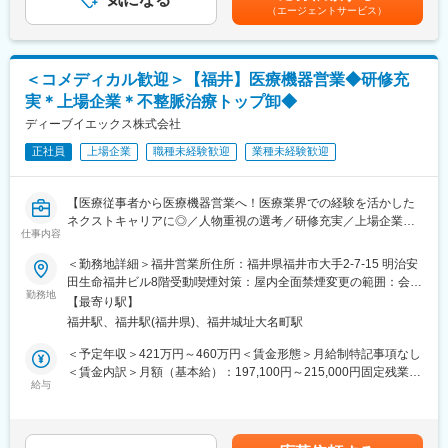
る可能性があります。■別途インセンティブ制度有■賞与：年2回
（エージェントサービス）
からの信頼獲得を目指します。
支給（約5.2か月分）■昇給・昇格：1回/年賃金はあくまでも目安
の金額であり、選考を通じて上下する可能性があります。月給(月
【担当製品】
額)は固定手当を含めた表記です。
ペースメーカー・アブレーションカテーテル・電極カテーテルな
＜コメディカル歓迎＞【福井】医療機器営業◆研修充
どの医療材料
実＊上場企業＊不整脈治療トップ卸◆
※入社時点での専門知識は不要です※
ディーブイエックス株式会社
【一般的な１日の流れ】
正社員
上場企業
職種未経験歓迎
業種未経験歓迎
■朝、病院に直行。日中は病院にて手術立合いを午前1例、午後1
～2例ほど行います。その後事務所に戻り、事務作業（事務員への
伝票処理指示、翌日の物品準備や打合せ等）を行います。（担当
【医療従事者から医療機器営業へ！医療業界での経験を活かした
施設により異なります）
ネクストキャリアに◎／人物重視の選考／研修充実／上場企業の
■時期により自社やメーカーのキャンペーンが行われており、特定
仕事内容
安定基盤／不整脈領域トップクラスシェア／積極的な転勤は行わ
製品の販売件数によってインセンティブが発生します。
ない方針】
＜勤務地詳細＞福井営業所住所：福井県福井市大手2-7-15 明治安
田生命福井ビル8階受動喫煙対策：屋内全面禁煙変更の範囲：会社
【充実した研修内容】
★手術の立会いなどを通じ、治療の質向上に直結する提案で現場
勤務地
の定める事業所
■中途同期入社の仲間との初期研修があり、必要な知識をしっかり
【最寄り駅】
に貢献できます。臨床の知見を営業価値に変えられます！
身につけられます。同社は中途社員は大半が営業未経験または異
福井駅、福井駅(福井県)、福井城址大名町駅
★上場企業の安定基盤と不整脈領域でのトップクラスシェア、顧
業界出身の方で、安心して業務をキャッチアップいただくことが
客との長期関係を重視し積極的な転勤は行わない方針！
＜予定年収＞421万円～460万円＜賃金形態＞月給制特記事項なし
可能です。
★研修や製品勉強会が充実しており、未経験から専門性を高め長
＜賃金内訳＞月額（基本給）：197,100円～215,000円固定残業手
■入社後研修は３か月弱設けられており、商品や医療業界の知識を
期的なキャリア形成が可能です！
給与
当/月：48,900円～53,400円（固定残業時間30時間0分/月）超過し
学んでいただくことが可能です。研修後はOJTにて徐々に実務に
た時間外労働の残業手当は追加支給＜月給＞246,000円～268,400
慣れていただきます。
■業務概要：
円（一律手当を含む）＜昇給有無＞有＜残業手当＞有＜給与補足
・担当病院を定期訪問し、製品の提案や導入後のフォローを実施
＞予定年収はあくまでも目安の金額であり、選考を通じて上下す
【企業の魅力】