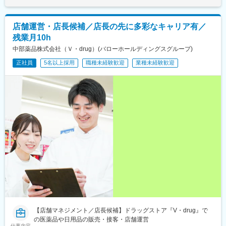
前駅、三郷駅(愛知県)、尾張旭駅、六名駅、相見駅、大門駅(愛知
県)、男川駅、岡崎駅、美合駅、矢作橋駅、多屋駅、野田城駅、日
進駅(愛知県)、春日井駅(名鉄線)、勝川駅、味美駅(名鉄線)、大府
店舗運営・店長候補／店長の先に多彩なキャリア有／
駅、新日鉄前駅、尾張星の宮駅、尾張瀬戸駅、水野駅、瀬戸口
残業月10h
駅、古見駅(愛知県)、石浜駅、上ゲ駅、野間駅、知立駅、牛田駅
(愛知県)、三河知立駅、三河一宮駅、牛久保駅、西小坂井駅、八幡
中部薬品株式会社（Ｖ・drug）(バローホールディングスグループ)
駅(愛知県)、稲荷口駅、豊川駅、諏訪町駅、国府駅(愛知県)、豊明
正社員
5名以上採用
職種未経験歓迎
業種未経験歓迎
駅、愛知大学前駅、競輪場前駅(愛知県)、南栄駅、船町駅、新上挙
母駅、三河上郷駅、末野原駅、新豊田駅、豊田市駅、愛環梅坪
駅、越戸駅、浄水駅、三河高浜駅、高浜港駅、下呂駅、禅昌寺
駅、飛騨萩原駅、飛騨古川駅、打保駅、自然園前駅、郡上八幡
駅、美濃白鳥駅、敦賀駅、入善駅、越中舟橋駅、福光駅、東八尾
駅、下奥井駅、越中中島駅、富山大学前駅、呉羽駅、堀川小泉
駅、速星駅、千里駅(富山県)、大泉駅(富山県)、朝菜町駅、不二越
駅、奥田中学校前駅、越中荏原駅、越中大門駅、氷見駅、西加積
駅、西滑川駅、油田駅、クロスベイ前駅、新高岡駅、越中国分
駅、戸出駅、高岡やぶなみ駅、片原町駅(富山県)、東三日市駅、菰
野駅、植大駅、徳永駅、上島駅、浜松駅、遠州西ケ崎駅、西焼津
駅、藤枝駅、入江岡駅、清水駅(静岡県)、御門台駅、新静岡駅、安
倍川駅、静岡駅、小泉駅、多治見駅、根本駅、西岐阜駅、切通
駅、岐阜駅、細畑駅、柳津駅(岐阜県)、蘇原駅、西笠松駅、岐南
駅、名鉄岐阜駅、笠寺駅、小田井駅、運動公園前駅(愛知県)、四郷
駅、土橋駅(愛知県)、西尾駅、中津川駅、坂下駅、八戸駅、美乃坂
【店舗マネジメント／店長候補】ドラッグストア『V・drug』で
本駅、新可児駅、美濃川合駅、西可児駅、可児駅、各務原市役所
の医薬品や日用品の販売・接客・店舗運営
前駅、那加駅、新加納駅、名電各務原駅、鵜沼宿駅、土岐市駅、
仕事内容