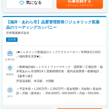
応募依頼する
・手術前の機器設定、手術中の操作サポート（カテーテルやマッ
気になる
る可能性があります。■別途インセンティブ制度有■業績により期
■高成長率の市場である不整脈領域の中でも創業時からの専門性が
（エージェントサービス）
ピングシステムの操作支援など）
末賞与支給・賞与：年2回支給（基準：約5か月分）・昇給・昇
あり、トップクラスシェアを誇ります。
・ペースメーカー（1～2時間）やアブレーション（約3時間）の
格：1回/年賃金はあくまでも目安の金額であり、選考を通じて上
■上場企業の安定基盤があり、働き方も充実しているため、専門性
手術立会いが中心
下する可能性があります。月給(月額)は固定手当を含めた表記で
を高めながら安心して長期就業いただくことが可能です。
・必要に応じて操作室から支援し、臨床工学技士への指示出しを
す。
※顧客との長期的な関係構築を重視しており、積極的な転勤は行わ
【福井・あわら市】品質管理部長◇ジェネリック医薬
行う場面もあり
ない方針です。
品のリーディングカンパニー
・手術後の伝票処理、機器の片付け、翌日の症例準備
・必要に応じた学会参加や出張（ある方で月1回程度／ない場合は
沢井製薬株式会社
変更の範囲：会社の定める業務
発生しません）
正社員
■担当製品：
心臓カテーテル・ペースメーカー・アブレーションカテーテル・
□■ジェネリック医薬品のトップクラスメーカー／年間休日129日
生体弁・塞栓用コイルなどの医療材料
／福利厚生充実■□
仕事内容
■一般的な１日の流れ：
■業務概要：
＜勤務地詳細1＞トラストファーマテック 清間第一工場住所：福
朝、営業所にて前日使用した製品の荷受け・検品を行う。日中は
工場の品質管理部長として上位組織のビジョン・戦略・目標・計
井県あわら市清間19-1 受動喫煙対策：屋内全面禁煙＜勤務地詳細
担当施設へ訪問し納品・伝票処理や各治療の症例サポートを行っ
画を受け自組織のビジョン・戦略・目標・計画を策定していただ
勤務地
2＞トラストファーマテック 清間第二工場住所：福井県あわら市
たり、医師、看護師、技師等と商談をし当社取り扱い製品の営業
【最寄り駅】
くと共に、管轄組織の設計に関与し、課の目標管理、部門全体の
清間11-15 受動喫煙対策：屋内全面禁煙変更の範囲：会社の定め
を行います。その後、営業所に戻り事務作業（事務員への伝票処
芦原温泉駅、本荘駅、大関駅
人材育成を通じて組織をあるべき方向にリードし、組織力を最大
る事業所
理指示、翌日の物品準備、見積書作成等）やメーカー主催の製品
限発揮いただくことを期待します。
＜予定年収＞1,200万円～1,300万円＜賃金形態＞月給制＜賃金内
勉強会に参加し最新の医療機器の知識を深めていきます。
訳＞月額（基本給）：550,000円～650,000円＜月給＞550,000円
■業務詳細：
給与
～650,000円＜昇給有無＞有＜残業手当＞有＜給与補足＞※業務経
■研修・教育制度
医療用医薬品工場における医薬品の品質管理部門の統括、マネジ
験を考慮し、当社規定によります。■昇給：年1回 ■賞与：年2回
入社後は、製品知識や安全基礎、機器の操作練習、手術立会いの
メント業務です。医薬品原料、製造中間品、製剤等の理化学試験
賃金はあくまでも目安の金額であり、選考を通じて上下する可能
準備・片付けまで段階的に学びます。配属後もメーカー主催の製