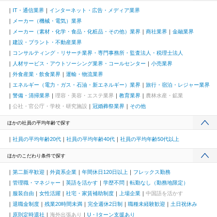
IT・通信業界
インターネット・広告・メディア業界
メーカー（機械・電気）業界
メーカー（素材・化学・食品・化粧品・その他）業界
商社業界
金融業界
建設・プラント・不動産業界
コンサルティング・リサーチ業界・専門事務所・監査法人・税理士法人
人材サービス・アウトソーシング業界・コールセンター
小売業界
外食産業・飲食業界
運輸・物流業界
エネルギー（電力・ガス・石油・新エネルギー）業界
旅行・宿泊・レジャー業界
警備・清掃業界
理容・美容・エステ業界
教育業界
農林水産・鉱業
公社・官公庁・学校・研究施設
冠婚葬祭業界
その他
ほかの社員の平均年齢で探す
社員の平均年齢20代
社員の平均年齢40代
社員の平均年齢50代以上
ほかのこだわり条件で探す
第二新卒歓迎
外資系企業
年間休日120日以上
フレックス勤務
管理職・マネジャー
英語を活かす
学歴不問
転勤なし（勤務地限定）
服装自由
女性活躍
社宅・家賃補助制度
上場企業
中国語を活かす
退職金制度
残業20時間未満
完全週休2日制
職種未経験歓迎
土日祝休み
原則定時退社
海外出張あり
U・Iターン支援あり