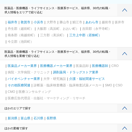
医薬品・医療機器・ライフサイエンス・医療系サービス、福井県、30代の転職・
求人情報をエリアで絞り込む
福井市
敦賀市
小浜市
大野市
勝山市
鯖江市
あわら市
越前市
坂井市
丹生郡（越前町）
大飯郡（高浜町、おおい町）
吉田郡（永平寺町）
南条郡（南越前町）
三方郡（美浜町）
三方上中郡（若狭町）
今立郡（池田町）
医薬品・医療機器・ライフサイエンス・医療系サービス、福井県、30代の転職・
求人情報を業種で絞り込む
医薬品メーカー業界
医療機器メーカー業界
医薬品卸
医療機器卸
CRO
病院・大学病院・クリニック
調剤薬局・ドラッグストア業界
バイオベンチャー業界
大学・研究施設
介護・福祉関連サービス
その他医療関連
診断薬・臨床検査機器・臨床検査試薬メーカー
SMO
CSO
CMO
医療コンサルティング
医療広告代理店・出版社・マーケティング・リサーチ
ほかのエリアで探す
新潟県
富山県
石川県
長野県
ほかの業種で探す