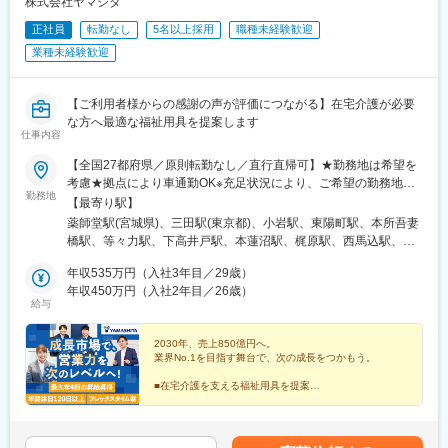
株式会社ヤマシタ
駅(愛知県)、稲荷口駅、豊川駅、諏訪町駅、国府駅(愛知県)、豊明
正社員
転勤なし
5名以上採用
職種未経験歓迎
駅、愛知大学前駅、競輪場前駅(愛知県)、南栄駅、船町駅、新上挙
業種未経験歓迎
母駅、三河上郷駅、末野原駅、新豊田駅、豊田市駅、愛環梅坪
駅、越戸駅、浄水駅、三河高浜駅、高浜港駅、下呂駅、禅昌寺
駅、飛騨萩原駅、飛騨古川駅、打保駅、自然園前駅、郡上八幡
【ご利用者様からの感謝の声が評価につながる】在宅介護が必要
駅、美濃白鳥駅、敦賀駅、入善駅、越中舟橋駅、福光駅、東八尾
な方へ最適な福祉用具を提案します
駅、下奥井駅、越中中島駅、富山大学前駅、呉羽駅、堀川小泉
仕事内容
駅、速星駅、千里駅(富山県)、大泉駅(富山県)、朝菜町駅、不二越
駅、奥田中学校前駅、越中荏原駅、越中大門駅、氷見駅、西加積
【全国27都府県／原則転勤なし／直行直帰可】★勤務地は希望を
駅、西滑川駅、油田駅、クロスベイ前駅、新高岡駅、越中国分
考慮★拠点により車通勤OK※充足状況により、ご希望の勤務地で
勤務地
駅、戸出駅、高岡やぶなみ駅、片原町駅(富山県)、東三日市駅、菰
の募集が終了している場合があります。※転居を伴う転勤の有無
【最寄り駅】
野駅、植大駅、徳永駅、上島駅、浜松駅、遠州西ケ崎駅、西焼津
は、半年ごとに希望を伺い、選択いただけます。■東北■・宮城県
薬師堂駅(宮城県)、三田駅(東京都)、小岩駅、東陽町駅、本所吾妻
駅、藤枝駅、入江岡駅、清水駅(静岡県)、御門台駅、新静岡駅、安
（仙台市）■関東■・東京都（東京23区など）・神奈川県（横浜市
橋駅、等々力駅、下高井戸駅、本蓮沼駅、梶原駅、西馬込駅、練
倍川駅、静岡駅、小泉駅、多治見駅、根本駅、西岐阜駅、切通
など）・埼玉県（さいたま市など）・千葉県（千葉市など）・茨
馬高野台駅、南阿佐ケ谷駅、高田馬場駅、綾瀬駅、西国分寺駅、
駅、岐阜駅、細畑駅、柳津駅(岐阜県)、蘇原駅、西笠松駅、岐南
城県（水戸市）・栃木県（宇都宮市／足利市）・群馬県（前橋
年収535万円（入社3年目／29歳）
調布駅、田無駅、新横浜駅、上大岡駅、二俣川駅、武蔵新城駅、
駅、名鉄岐阜駅、笠寺駅、小田井駅、運動公園前駅(愛知県)、四郷
市）■東海■・愛知県（名古屋市／豊田市／豊橋市／小牧市）・静
年収450万円（入社2年目／26歳）
鷺沼駅、湘南深沢駅、淵野辺駅、南林間駅、南浦和駅、大宮駅(埼
給与
駅、土橋駅(愛知県)、西尾駅、中津川駅、坂下駅、八戸駅、美乃坂
岡県（静岡市／浜松市／沼津市／焼津市／富士市）・岐阜県（岐
玉県)、北上尾駅、本川越駅、鎌ケ谷大仏駅、二俣新町駅、北柏
本駅、新可児駅、美濃川合駅、西可児駅、可児駅、各務原市役所
阜市）・三重県（四日市市）■信越・北陸■・長野県（長野市）・
駅、おゆみ野駅、市川駅、動物公園駅、常陸青柳駅、駅東公園前
前駅、那加駅、新加納駅、名電各務原駅、鵜沼宿駅、土岐市駅、
山梨県（甲府市）・石川県（金沢市）・富山県（富山市）・福井
2030年、売上850億円へ。
駅、足利駅、前橋大島駅、黄金駅(愛知県)、黒川駅(愛知県)、笠寺
業界No.1を目指す舞台で、次の成長をつかもう。
恵那駅、東野駅(岐阜県)、瑞浪駅、十九条駅、美江寺駅、穂積駅、
県（福井市）■関西■・大阪府・兵庫県（神戸市／尼崎市／姫路
駅、本山駅(愛知県)、土橋駅(愛知県)、市役所前駅(愛知県)、岩倉
前平公園駅、美濃太田駅、松森駅、洲原駅、吹田駅(阪急線)、陸前
市）・京都府（京都市）・奈良県（奈良市／天理市）・滋賀県
駅(愛知県)、静岡駅、大岡駅(静岡県)、富士駅、藤枝駅、天竜川
■在宅介護を支える福祉用具を提案
白沢駅、関下有知駅、関駅(岐阜県)、高山駅、瀬上駅、飛騨一ノ宮
（大津市／彦根市）・和歌山県（和歌山市／田辺市）■中国■・広
■仲間と高め合えるチーム制
駅、細畑駅、中川原駅、安茂里駅、酒折駅、西金沢駅、南富山
駅、衣摺加美北駅、近鉄富田駅、赤堀駅、西桑名駅、長島駅、西
■成果・意欲次第で早期キャリアアップ
島県（広島市）・岡山県（岡山市）■四国■・香川県（高松市）■
駅、新福井駅、蒲生四丁目駅、萱島駅、弁天町駅、長田駅(大阪
■フレックス＆年休120日以上
大路御池駅、醍醐駅(京都府)、上前津駅、千種駅、栄町駅(愛知
九州■・福岡県（福岡市）
府)、新金岡駅、藤井寺駅、東部市場前駅、南吹田駅、大開駅、立
■20～30代活躍中