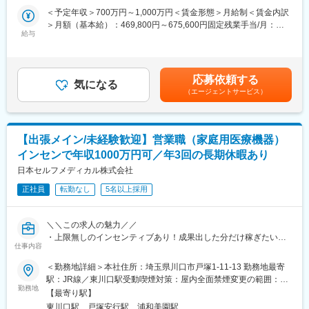
決を行います。課題に対する適切な手法の検討や新規開発を行っ
どこからでも勤務可能です。実際に隔月出社のペースで働いてい
＜予定年収＞700万円～1,000万円＜賃金形態＞月給制＜賃金内訳
て頂きます。企業や研究所、大学との共同研究プロジェクトも多
る社員もいます。
＞月額（基本給）：469,800円～675,600円固定残業手当/月：
く、新規性のあるものについては学会発表や論文投稿、特許の取
※入社後1か月は社員を知る目的で出社を頂きます。
給与
110,200円～158,400円（固定残業時間30時間0分/月）超過した時
得等をして頂くことも可能です。
間外労働の残業手当は追加支給＜月給＞580,000円～834,000円
≪ポイント≫
■当社について
（一律手当を含む）＜昇給有無＞有＜残業手当＞有＜給与補足＞■
・多種多様なデータを扱うため幅広い知識が身に付きます。もの
・名古屋大学・宇治原研究室の先端研究を基盤に生まれたスター
給与改定：年2回（１月、７月）■賞与：年2回（3月、9月）賃金
づくりを根本から改善し、直接社会の役に立てます。
応募依頼する
トアップ企業です。
気になる
はあくまでも目安の金額であり、選考を通じて上下する可能性が
・製造業ドメイン知識を持つ社員との議論をしながらの機械学
（エージェントサービス）
・製造業の「当たり前」を変える新技術である、プロセスインフ
あります。月給(月額)は固定手当を含めた表記です。
習、統計的手法や数理最適化を用いて課題解決に取り組めます。
ォマティクス（PI）で、カンや試行錯誤に頼る開発から、データ
研究要素・新規性のあるものについては学会発表や論文投稿、特
駆動のスマートなプロセスへ。僅かな実データからデジタルツイ
許の取得等をすることも可能です。
ンを作り、仮想実験で最適条件を瞬時に導きます。結果、開発期
【出張メイン/未経験歓迎】営業職（家庭用医療機器）
間は短縮、さらに高品質な製品開発に繋げることができます。
■中途入社者からの声
インセンで年収1000万円可／年3回の長期休暇あり
・仲間はAIエンジニアや大手企業出身者など多彩なメンバーで構
「前職の経験を活かしながら新しい技術に挑戦できる」「役員と
日本セルフメディカル株式会社
成され、資金調達も完了しています。
もフラットに議論できる環境」「自社開発の教育システムで学び
・国家プロジェクトや大手企業との共同研究も進行中で、日本の
ながらスピード成長」「国家プロジェクトや大手企業との共同研
正社員
転勤なし
5名以上採用
ものづくりに新しい常識を生み出す挑戦を続けています。
究に関われる」など、成長と挑戦を両立できると声が挙がってい
ます！
＼＼この求人の魅力／／
・上限無しのインセンティブあり！成果出した分だけ稼ぎたいご
■フルリモート勤務
仕事内容
志向の方におすすめです！
全国に顧客を有し、自社開発の教育ソフトがあるなど、日本全国
・年3回、約2～3週間の長期休暇あり！まとまった休暇でプライ
どこからでも勤務可能です。実際に隔月出社のペースで働いてい
＜勤務地詳細＞本社住所：埼玉県川口市戸塚1-11-13 勤務地最寄
ベートも充実させたい方におすすめです！
る社員もいます。
駅：JR線／東川口駅受動喫煙対策：屋内全面禁煙変更の範囲：会
・やりがい◎利用されるお客様の喜びの声や感謝を直接聞けるお
※入社後1か月は社員を知る目的で出社を頂きます。
勤務地
社の定める事業所
【最寄り駅】
仕事です！ご自身で提案した製品を通じてお客様の健康にも貢献
東川口駅、戸塚安行駅、浦和美園駅