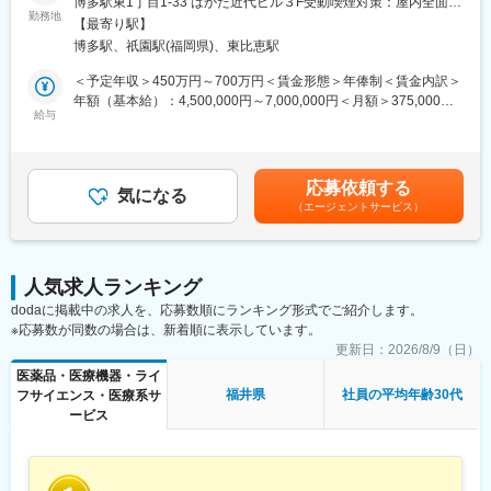
博多駅東1丁目1-33 はかた近代ビル３F受動喫煙対策：屋内全面禁
■やりがいのあるインセンティブ：
フラ構築やセキュリティマネジメントに精通したエンジニアを募
勤務地
煙変更の範囲：会社の定める事業所（リモートワーク含む）
・商品単価は80万円程で、ノルマ（8～9台）を超えてから一台売
【最寄り駅】
集しています。
り上げる毎に約10%のインセンティブが発生します。
博多駅、祇園駅(福岡県)、東比恵駅
「IT×福祉」という新しい領域で、社会貢献を進めており、大変や
・ノルマを引いて20～30台販売すると1クール200～300万円のイ
りがいのあるお仕事です。私たちは福祉企業でありながら、AIを
＜予定年収＞450万円～700万円＜賃金形態＞年俸制＜賃金内訳＞
ンセンティブを獲得できます。そちらを3クール続けることで
取り入れたり、業務のDX化を全力で進めています。急成長中のサ
年額（基本給）：4,500,000円～7,000,000円＜月額＞375,000円
1000万円を目指すことが可能です！※現在、営業職30名中、3、4
ンクスラボで挑戦してみませんか？
給与
～583,333円（12分割）＜昇給有無＞有＜残業手当＞有＜給与補
名いらっしゃいます。
足＞※資格・経験により考慮※年俸に1/12を乗じた額を毎月支給し
∟毎日会場に足を運んで頂くお客様の10％の方にご購入頂いてお
■業務内容：
ます■昇給：年1回の人事考査有■賞与：なし賃金はあくまでも目
ります。
・全国の障がい者支援施設のネットワーク設計・構築
安の金額であり、選考を通じて上下する可能性があります。月給
応募依頼する
・クラウドサービスを活用したサーバ環境の整備
気になる
(月額)は固定手当を含めた表記です。
・下記を達成するとインセンティブが数万円～10万円ほど発生し
（エージェントサービス）
・セキュリティ対策の実施と管理
ます。
・社内ITインフラの維持・改善
◎自己新記録賞（自身の販売台数を超える）
◎チーム賞（チームでノルマを超える）
■やりがい：
◎年間の売上トップ3
人気求人ランキング
・裁量権が大きいため、自ら課題を見つけ、仮説を立て、実行
◎集客数（1日あたり330名）
dodaに掲載中の求人を、応募数順にランキング形式でご紹介します。
し、改善し続ける経験を得ることができます。
※応募数が同数の場合は、新着順に表示しています。
・成長フェーズのため、様々なチャンスがあるので、自らの意志
■モデル年収・キャリアパス：
や経験、実績とともに様々な挑戦ができます。
更新日：
2026/8/9（日）
・絶対評価で営業成績が反映され、リーダー／主任／課長とキャ
医薬品・医療機器・ライ
リアアップすることができます。課長職になると、役職手当5万円
■当社について：
福井県
社員の平均年齢30代
フサイエンス・医療系サ
／月＋インセンが2％アップします。
当社は、「IT×福祉」をテーマとし、2015年に設立したIT事業と福
ービス
祉事業を展開し、障がいのある方々のデジタル社会での活躍を後
変更の範囲：会社の定める業務
押しする会社です。
沖縄県那覇市に本社を置き、国内は沖縄全域、九州（福岡／長崎
／佐賀／大分／熊本／鹿児島） 、中国（広島／山口）を中心に、