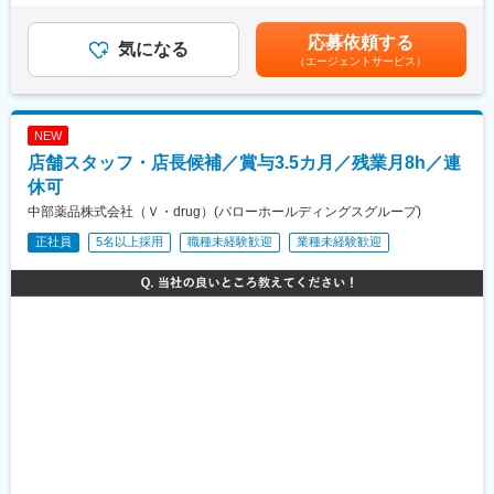
内に品質試験設備の増床を行いました。
生しますが、夜間・休日の緊急対応は無く、基本勤務時間内での
決定致します。■賞与（年2回）■賞与実績:昨年度5.4ヶ月分支給■
対応となります。
技能手当支給あり：歯科技工士/第二種電気工事士/X線作業主任者/
応募依頼する
■同社の特徴：
気になる
歯科衛生士、等賃金はあくまでも目安の金額であり、選考を通じ
（エージェントサービス）
同社は、昭和16年創業の医療用医薬品、一般用医薬品を中心に、
■取り扱い製品
て上下する可能性があります。月給(月額)は固定手当を含めた表記
内服固形剤の受託製造、開発を行う製薬会社です。内服固形製剤
自社製品から世界的な口腔ケアブランドまで、多岐に渡る製品を
です。
に特化しており、注力する受託加工では、糖衣に代表されるコー
ご提案します。アイテム数の多さも当社の大きな強みです。
ティング技術を中核として、最終製品までの一貫製造を推進し高
オンライン勉強会やEラーニング等が充実しており、無理なく業
NEW
い技術評価を得ています。
界・製品知識の習得が可能です。
店舗スタッフ・店長候補／賞与3.5カ月／残業月8h／連
◆ユニット…歯科治療を行うための診療台
◆タービン…歯の切削に用いる精密機械
休可
◆レーザー機器…最新治療を可能にする機材
中部薬品株式会社（Ｖ・drug）(バローホールディングスグループ)
◆画像診断機器…正確なレントゲン撮影が可能
正社員
5名以上採用
職種未経験歓迎
業種未経験歓迎
◆レセプトコンピューター…診療報酬を請求するためのコンピュ
ーター
◆CADCAM…歯の詰め物などを設計・加工するシステム
◆その他歯科用材料、予防製品など
■入社後のフォロー体制
配属後のOJT研修のほか、本社での集合研修を年に数回開催しま
す。
また、オンライン勉強会やEラーニング等が充実しており、無理な
く業界・製品知識の習得が可能です。
金融や販売業など異業界からご入社された方が活躍しています。
■働き方