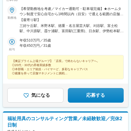
恵那駅、東野駅(岐阜県)、瑞浪駅、十九条駅、美江寺駅、穂積駅、
前平公園駅、美濃太田駅、松森駅、洲原駅、吹田駅(阪急線)、陸前
【希望勤務地を考慮／マイカー通勤可・駐車場完備】★ホームタ
白沢駅、関下有知駅、関駅(岐阜県)、高山駅、瀬上駅、飛騨一ノ宮
ウン制度で安心自宅から1時間以内（目安）で通える範囲の店舗へ
駅、衣摺加美北駅、近鉄富田駅、赤堀駅、西桑名駅、長島駅、西
勤務地
配属する制度で、現在、90％のスタッフが自宅から通勤していま
【最寄り駅】
大路御池駅、醍醐駅(京都府)、上前津駅、千種駅、栄町駅(愛知
す！＼以下いずれかの店舗に配属／■愛知県名古屋市、北名古屋
三好ケ丘駅、米野木駅、徳重・名古屋芸大駅、刈谷駅、富士松
県)、伏見駅(愛知県)、平安通駅、大同町駅、鳴子北駅、豊田本町
市、清須市、春日井市、豊田市、瀬戸市、尾張旭市、みよし市、
駅、中川原駅、霞ケ浦駅、富田駅(三重県)、日永駅、伊勢松本駅、
駅、新瀬戸駅、豊川稲荷駅、上挙母駅、梅坪駅、インテック本社
日進市、豊明市、知多郡、知多市、東海市、刈谷市、高浜市、半
泊駅(三重県)、川原町駅、益生駅、桑名駅、近鉄長島駅、下深谷
前駅、粟島駅、西富山駅、小泉町駅(富山県)、東向日駅、上小田井
田市、常滑市、岡崎市、知立市、安城市、西尾市、豊川市、新城
年収510万円／35歳
駅、玉垣駅、千代崎駅、円町駅、石田駅(京都府)、向日町駅、向島
駅、新那加駅、各務ケ原駅、関市役所前駅、車道駅、上飯田駅、
市、豊橋市■岐阜県郡上市、下呂市、高山市、飛騨市、岐阜市、瑞
年収450万円／31歳
駅、刈谷市駅、西春駅、乙川駅、青山駅(愛知県)、大須観音駅、新
瀬戸市駅、オークスカナルパークホテル富山前、大町駅(富山県)、
給与
穂市、関市、各務原市、美濃市、美濃加茂市、可児市、多治見
栄町駅(愛知県)、栄駅(愛知県)、丸の内駅(愛知県)、伏屋駅、春田
洛西口駅、庄内緑地公園駅、苧ケ瀬駅
市、土岐市、瑞浪市、恵那市、中津川市■三重県桑名市、四日市
駅、八田駅(関西本線)、岩塚駅、中村公園駅、本陣駅、比良駅(愛
【東証プライム上場グループ】「店長」で終わらないキャリアへ。
市、鈴鹿市■静岡県静岡市、藤枝市、浜松市■富山県下新川郡、滑
知県)、味美駅(東海交通線)、黒川駅(愛知県)、志賀本通駅、名城公
◎20代・30代の昇格実績多数
川市、高岡市、黒部市、射水市、小矢部市、中新川郡、砺波市、
園駅、自由ケ丘駅(愛知県)、今池駅(愛知県)、覚王山駅、道徳駅、
◎本部職・エリア統括・バイヤーど、多彩なキャリアパス
南砺市、氷見市、富山市■石川県金沢市■福井県福井市、敦賀市■
柴田駅、一社駅、平針駅、喜多山駅(愛知県)、上社駅、野並駅、相
◎裁量を持って店舗マネジメントに挑戦
京都府京都市、宇治市、向日市 ■大阪府東大阪市、枚方市■兵庫県
生山駅、塩釜口駅、高蔵寺駅、大森・金城学院前駅、印場駅、小
★配属先は自宅から通勤約1時間圏内！
神戸市■滋賀県大津市※将来的に転居を伴う転勤の可能性あり※U・
幡駅、新守山駅、神領駅、春日井駅(中央本線)、東別院駅、稲永
Iターン歓迎※受動喫煙対策：あり
駅、港北駅、戸田駅(愛知県)、荒子川公園駅、六番町駅、堀田駅
(名古屋市営)、瑞穂区役所駅、徳重駅、神沢駅、南大高駅、浄心
気になる
応募する
駅、下小田井駅、庄内通駅、新安城駅、碧海古井駅、安城駅、旭
前駅、三郷駅(愛知県)、尾張旭駅、六名駅、相見駅、大門駅(愛知
県)、男川駅、岡崎駅、美合駅、矢作橋駅、多屋駅、野田城駅、日
進駅(愛知県)、春日井駅(名鉄線)、勝川駅、味美駅(名鉄線)、大府
福祉用具のコンサルティング営業／未経験歓迎／完休2
駅、新日鉄前駅、尾張星の宮駅、尾張瀬戸駅、水野駅、瀬戸口
日制
駅、古見駅(愛知県)、石浜駅、上ゲ駅、野間駅、知立駅、牛田駅
(愛知県)、三河知立駅、三河一宮駅、牛久保駅、西小坂井駅、八幡