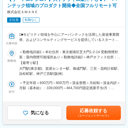
◇クライアントニーズやプロジェクト要件に応じた最適なソリュ
ンテック領域のプロダクト開発◆全国フルリモート可
ーションの提案
◇開発プロセスの進捗管理、課題解決、品質管理
株式会社ＡＭＡＮＥ
◇メンバーへの技術指導およびコードレビュー
正社員
転勤なし
■ポジションの特徴：
リードエンジニアとして、マネージャーやエンジニアとコミュニ
□■モビリティ領域を中心にアーバンテックを活用した新規事業開
ケーションをとりながら、5名程度のチームでプロダクト開発をリ
発、およびコンサルティングサービスを提供しているスタートア
ードいただくポジションです。
仕事内容
ップ■□
＜勤務地詳細1＞本社住所：東京都港区芝大門1-2-14 受動喫煙対
■クライアント：
◎大型・新規事業に携わることができる
策：屋内喫煙可能場所あり＜勤務地詳細2＞神戸オフィス住所：兵
交通事業者や自動車業界関連の企業を中心に、自治体やインフラ
◎クライアント伴走支援に携わることができる
勤務地
庫県神戸市中央区磯辺通3-1-2 受動喫煙対策：屋内喫煙可能場所あ
企業等、幅広いクライアントとかかわります。
【最寄り駅】
り変更の範囲：会社の定める事業所（リモートワーク含む）
※基本的に大手のプライム案件です。
大門駅(東京都)、貿易センター駅、御成門駅、三宮・花時計前駅、
■業務概要：
浜松町駅、神戸三宮駅(阪神)
当社のさらなる成長を、事業開発の面から推進していただきま
■プロジェクト例：
す。
＜予定年収＞600万円～800万円＜賃金形態＞月給制＜賃金内訳＞
・モビリティハブの運営・回遊性向上など、モビリティにかかわ
アーバンテックを活用した幅広い新規事業の企画、開発、顧客候
月額（基本給）：339,000円～464,700円固定残業手当/月：
る自社サービス開発
補への提案から、プロジェクト推進までをリードいただきます。
給与
161,000円～202,000円（固定残業時間42時間0分/月）超過した時
・EVの車両データ管理システムの企画～提供（e-mobilog）
間外労働の残業手当は追加支給＜月給＞500,000円～666,700円
・ロボットタクシーの社会導入支援
■業務詳細：
（一律手当を含む）＜昇給有無＞有＜残業手当＞有＜給与補足＞※
・位置情報を使用した次世代水素プラントの配送効率化システム
交通事業者や自動車業界関連のクライアントに対し、システム構
経験・スキル等を考慮した上で決定いたします。■昇給：年1回／
開発
応募依頼する
築の要件定義・プロジェクト進行管理を含めたシステム導入支援
気になる
人事評価制度による■決算賞与：業績による■その他寸志などあり
・交通事業者向け自社の電子チケットアプリ開発
（エージェントサービス）
をお任せいたします。
賃金はあくまでも目安の金額であり、選考を通じて上下する可能
・位置情報を使用したポイント・クーポンアプリ開発
性があります。月給(月額)は固定手当を含めた表記です。
◇顧客との折衝を通じた課題の把握と要件定義