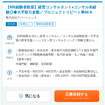
プライムベンダーとしてエンドユーザーとの直接取引を行ってお
り、プロジェクトには提案の上流工程から携われ、導入後の効果
【MR経験者歓迎】経営コンサルタント※コンサル未経
分析・フォローまで幅広く関わるため、エンジニアとしてのスキ
験◎◆大手取引多数／プロジェクトリピート率86％
ルを思う存分高めることができます。また、世界シェアNo.1
CRMのSalesforceをベースにしたシステム開発を行っていますの
株式会社アバージェンス
で、最先端のスキルと経験を積むことができます。
正社員
転勤なし
職種未経験歓迎
■当社について：
当社の事業の核は法人営業改革です。近年、法人営業において、
【MR経験を活かし経営コンサルへ／コンサル未経験歓迎／大手企
人口減少や人材流動化によって従来の「属人的な営業」では成長
業の変革支援／ハンズオン型コンサルティング／戦略立案から実
が難しくなっており、デジタル活用による生産性向上と迅速な市
仕事内容
行定着まで一気通貫／経営層と現場をつなぐ／組織変革のプロへ
場対応が必須になっています。そうした環境下で、わたしたちブ
成長／マネジメント力向上支援／実践型研修充実】
＜勤務地詳細1＞本社住所：東京都千代田区麹町1-7-2 相互半蔵門
リッジは「売上拡大の仕組み化」と「DX人材育成」のサポートを
ビルディング4階勤務地最寄駅：地下鉄 銀座・丸ノ内線／赤坂見
通じて、クライアントのビジネス成長を後押ししています。
■業務内容：
勤務地
附駅受動喫煙対策：敷地内喫煙可能場所あり＜勤務地詳細2＞常駐
・各企業において待ったなしの「DX推進」のための人材育成。営
【最寄り駅】
戦略立案から現場への定着までクライアント企業に入り込み、組
先クライアント企業住所：全国 受動喫煙対策：その他（就業地に
業プロセスをリレーするマーケティング、営業、カスタマーサク
半蔵門駅、麹町駅、永田町駅
織と人の行動変容を通じて「定量的な成果」を創出する実行支援
よる）変更の範囲：会社の定める事業所
セスのそれぞれにおいて研修・コーチングを提供し、アジャイル
型コンサルティングをお任せします。
＜予定年収＞600万円～800万円＜賃金形態＞月給制特記事項なし
運用とDX推進に必要な人材のリスキリング・育成にも注力してい
＜賃金内訳＞月額（基本給）：350,235円～500,000円固定残業手
ます。
綺麗な戦略を描いて終わりにするファームではありません。 クラ
給与
当/月：108,099円～160,000円（固定残業時間40時間0分/月）超
イアントの経営戦略に基づき、現場に入り込む「ハンズオン型
過した時間外労働の残業手当は追加支給＜月給＞458,334円～
■当社の特徴：
（常駐スタイル）」で、構造的な課題の特定から解決策の実行・
660,000円（一律手当を含む）＜昇給有無＞有＜残業手当＞有＜
当社はこれまでに300社以上の日本企業の法人営業改革を成功に
定着までを一気通貫で支援します。
給与補足＞上記＋プロジェクト期間中はアサイン手当（5,000円/
導いてきました。その実績としてインサイドセールス市場におい
応募依頼する
気になる
日）支給（例）20日稼働の場合約月10万円／年120万円程度上乗
てトップクラスシェアを維持。
（エージェントサービス）
最大の特徴は、「経営層（戦略）」と「現場（実行）」の間に生
せ■賞与：業績に応じて賃金はあくまでも目安の金額であり、選考
2002年の創業以来、培った実績と知見、最先端のデジタルテクノ
じる乖離を埋めることです。 トップマネジメントを巻き込みなが