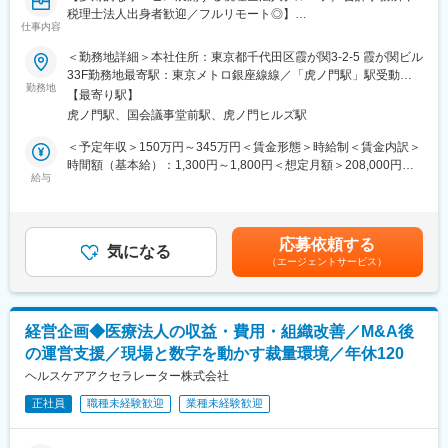
税理士法人出身者歓迎／フルリモート◎】
仕事内容
■業務概要
＜勤務地詳細＞本社住所：東京都千代田区霞が関3-2-5 霞が関ビル
法人・個人クライアントに対する税務会計業務を中心に実務をご
33F勤務地最寄駅：東京メトロ銀座線線／「虎ノ門駅」駅受動喫
担当いただきます。フルリモート勤務のため、全国どこからでも
勤務地
煙対策：屋内全面禁煙
【最寄り駅】
就業可能です。
虎ノ門駅、国会議事堂前駅、虎ノ門ヒルズ駅
■主な業務内容
＜予定年収＞150万円～345万円＜賃金形態＞時給制＜賃金内訳＞
・月次・年次決算業務
時間額（基本給）：1,300円～1,800円＜想定月額＞208,000円～
・法人税・所得税・消費税等の各種税務申告書作成
給与
288,000円＜昇給有無＞有＜残業手当＞有＜給与補足＞【稼働条
・クライアント資料の確認・整理
件】・週3日以上（原則として平日）・1日8時間程度※業務連絡や
・税務調査対応補助（書面・オンライン中心）
ミーティングは、平日10:00～18:00の間での対応をお願いしてい
使用会計ソフト
ます。賃金はあくまでも目安の金額であり、選考を通じて上下す
応募依頼する
・freee
気になる
る可能性があります。月給(月額)は固定手当を含めた表記です。
（エージェントサービス）
・マネーフォワード
・勘定奉行
・弥生会計
・TKC
経営企画◆医療法人の収益・費用・組織改善／M&A後
・JDL
の運営支援／現場と数字を動かす裁量環境／年休120
※ご利用経験のある会計ソフトは不問、入社後にキャッチアップ可
能です。
ヘルスケアアクセラレーター株式会社
※freee、マネーフォワードのご利用経験がおありだと、ご入社後
正社員
職種未経験歓迎
業種未経験歓迎
により経験を活かしていただけます。
■当社について