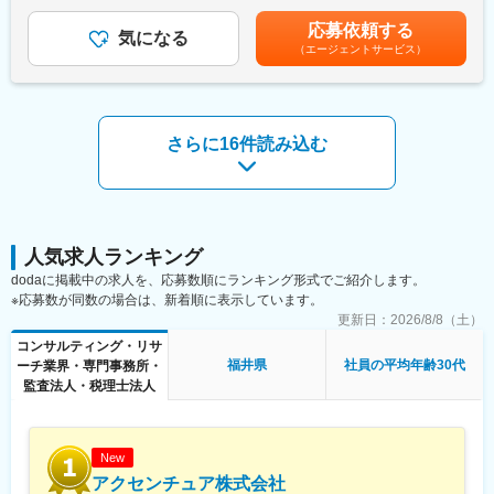
（12分割）（一律手当を含む）＜昇給有無＞有＜残業手当＞有＜
て柔軟なキャリアを実現可能です。
・経営企画機能の強化、経理や財務管理、予算管理体制の構築、
給与補足＞※給与詳細は、経験・スキルを考慮のうえ決定します。
応募依頼する
組織や人事制度の構築などの経営基盤の整備支援
気になる
■昇給：年1回もしくは2回※レイヤーに応じて評価期間が異なりま
■ポジションの特徴：
（エージェントサービス）
・中期経営計画の策定支援
す賃金はあくまでも目安の金額であり、選考を通じて上下する可
・最新技術を用いる機会が多く、また幅広い案件に携わることが
・投資実行後の100日プランの策定、実行支援
能性があります。月給(月額)は固定手当を含めた表記です。
できるため、自身の知識やスキルの幅を広げることが可能です
・戦略立案から取引実行に至るまでのM&Aに関する総合支援
・取組み自体がチャレンジングなため、職階に関わらず新しいア
・M&A実行後のPMI支援
イデアの提案が求められる場面も多く、裁量を持って業務に取り
・IPO支援
さらに16件読み込む
組めます
＜直近のプロジェクト事例＞
・クライアント折衝の機会が多く、エンドユーザーの顔が見える
・大手通信企業のシェアード構想の実行支援
環境で業務に従事できます
・大手総合商社の人事部業務BPR支援
・大手製造業の海外子会社人事評価/賃金制度設計
・PEファンド投資先企業の財務レポーティング体制構築支援
・PEファンド投資先企業の中期経営計画策定
人気求人ランキング
・PEファンド投資先企業の新規事業立案支援
dodaに掲載中の求人を、応募数順にランキング形式でご紹介します。
※応募数が同数の場合は、新着順に表示しています。
■業務の特徴：
更新日：
2026/8/8（土）
当社は、部分的な経営課題へのアプローチは行わず、複合的な経
コンサルティング・リサ
営課題に取り組みます。 そのためご自身の専門外の分野での課題
福井県
社員の平均年齢30代
ーチ業界・専門事務所・
解決が求められますが、元投資ファンド投資担当・元上場企業
監査法人・税理士法人
CFO・元ベンチャー企業CFO・元IT系ブティックファームパート
ナーなどの経験豊富なメンバーがチームにジョインし、常にチー
ムで課題解決に取り組みます。
New
■当ポジションの魅力：
アクセンチュア株式会社
・コンサルティング会社で多いインダストリーカットやソリュー