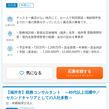
正社員
転勤なし
チェスター拠店がない地方にて、お一人で初回面談～相続税申告
までの一連の業務を行っていただく拠点長の募集です。
仕事内容
■ポジション概要：【変更の範囲：なし】
◎初回面談から受任～評価作業～チェック～顧客への説明～税務
＜勤務地詳細＞新規出店候補地（福井）住所：福井県 受動喫煙対
署提出まで相続税申告業務の一連の流れを行っていただきます。
策：屋内全面禁煙変更の範囲：会社の定める事業所
なお、行政書士の登録も同時に行い、相続手続きのフロント業務
勤務地
まで対応いただく可能性があります。
＜予定年収＞720万円～1,200万円＜賃金形態＞年俸制＜賃金内訳
◎原則として、拠点に直接所属するのは拠点長1人となります。そ
＞年額（基本給）：7,200,000円～12,000,000円＜月額＞600,000
のため人に対するマネジメント業務はありませんが、案件のマネ
給与
円～1,000,000円（12分割）＜昇給有無＞有＜残業手当＞有＜給
ジメントは自己管理をしていただきます。
与補足＞※上記は初年度（12か月）のスタート給与で、2年目以降
■補足：
は前年の売上高に応じて役員報酬が変動。ただし初年度の60万円/
以下の業務については本社の方で担当します。
年の報酬は最低保証として、原則継続されます。※その他、インセ
・評価業務の補助（顧客から受領した資料のデータ化、資料整
応募依頼する
気になる
ンティブ報酬として年1回、役員報酬を支給します。（上位平均
理、財産一覧への転記など）
（エージェントサービス）
10名の支給額は年間100万円以上）賃金はあくまでも目安の金額
・案件の品質管理（複雑案件・大型案件については審査部にて審
であり、選考を通じて上下する可能性があります。月給(月額)は固
査を実施）
定手当を含めた表記です。
・営業/マーケティング活動
【福井市】税務コンサルタント ～40代以上活躍中／
・その他事務手続き（オフィスの契約、経費の支払いなど）
■本求人の魅力：
セカンドキャリアとしての入社多数～
(1) 事務作業や集客などの業務は本部管轄で行います。付加価値の
辻・本郷税理士法人
高い業務のみを担当いただくことで、地方拠点で高収入が期待で