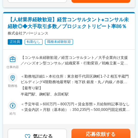
せ■賞与：業績に応じて賃金はあくまでも目安の金額であり、選考
アバージェンスが現場で培った「事業成果を生み出すノウハウ」
全体のViability（実行能力）を高めることで、再現性のある成果を
を通じて上下する可能性があります。月給(月額)は固定手当を含め
を蒸留・構造化した、超実践的な研修を提供します。座学の知識
生み出します。
た表記です。
提供にとどまらず、実際の事業成果に直結するスキル習得を支援
します。
【人材業界経験歓迎】経営コンサルタント※コンサル未
■業務詳細：
経験◎◆大手取引多数／プロジェクトリピート率86％
プロジェクト期間（数ヶ月～半年程度）は、基本的にクライアン
■担当エリア・働き方：
ト先へ常駐し以下のフェーズを推進。
株式会社アバージェンス
・勤務スタイル： ハンズオン型支援のため、クライアント先（企
1. 調査・分析・戦略策定（診断フェーズ）
業のオフィスや工場、拠点など）への常駐が基本となります。
正社員
転勤なし
職種未経験歓迎
2. 実行支援・行動変容（実行フェーズ）
3. 検証・定着化（定着フェーズ）
変更の範囲：会社の定める業務
【コンサル未経験歓迎／経営コンサルタント／大手企業向け支援
■主なプロジェクトテーマ・ソリューション：
／ハンズオン型コンサル／組織変革・行動変容／戦略立案～定着
クライアントの課題に合わせて、以下のプログラムを組み合わせ
仕事内容
支援／経営層直結／マネジメント力向上／急成長ファーム】
て提供します。
＜勤務地詳細1＞本社住所：東京都千代田区麹町1-7-2 相互半蔵門
◇成果創出プログラム：
■業務内容：
ビルディング4階勤務地最寄駅：地下鉄 銀座・丸ノ内線／赤坂見
営業、製造、経営企画などあらゆる部門において「マネジメント
戦略立案から現場への定着までクライアント企業に入り込み、組
勤務地
附駅受動喫煙対策：敷地内喫煙可能場所あり＜勤務地詳細2＞常駐
力」を切り口に課題を解決。管理者に対して様々な角度から「気
【最寄り駅】
織と人の行動変容を通じて「定量的な成果」を創出する実行支援
先クライアント企業住所：全国 受動喫煙対策：その他（就業地に
づき」を与え、認識と行動を変えることで組織としての実行力を
半蔵門駅、麹町駅、永田町駅
型コンサルティングをお任せします。
よる）変更の範囲：会社の定める事業所
高めます。
＜予定年収＞600万円～800万円＜賃金形態＞月給制特記事項なし
◇新規事業創出/戦略立案の支援：
綺麗な戦略を描いて終わりにするファームではありません。 クラ
＜賃金内訳＞月額（基本給）：350,235円～500,000円固定残業手
事業の立ち上げ支援だけでなく、「自走するまでの仕組みづく
イアントの経営戦略に基づき、現場に入り込む「ハンズオン型
給与
当/月：108,099円～160,000円（固定残業時間40時間0分/月）超
り」までサポート。多様な視点から課題に切り込み、市場で勝つ
（常駐スタイル）」で、構造的な課題の特定から解決策の実行・
過した時間外労働の残業手当は追加支給＜月給＞458,334円～
ための事業基盤を構築します。
定着までを一気通貫で支援します。
660,000円（一律手当を含む）＜昇給有無＞有＜残業手当＞有＜
◇実践型研修：
給与補足＞上記＋プロジェクト期間中はアサイン手当（5,000円/
アバージェンスが現場で培った「事業成果を生み出すノウハウ」
応募依頼する
最大の特徴は、「経営層（戦略）」と「現場（実行）」の間に生
気になる
日）支給（例）20日稼働の場合約月10万円／年120万円程度上乗
を蒸留・構造化した、超実践的な研修を提供します。座学の知識