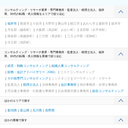
コンサルティング・リサーチ業界・専門事務所・監査法人・税理士法人、福井
県、30代の転職・求人情報をエリアで絞り込む
福井市
敦賀市
小浜市
大野市
勝山市
鯖江市
あわら市
越前市
坂井市
丹生郡（越前町）
大飯郡（高浜町、おおい町）
吉田郡（永平寺町）
南条郡（南越前町）
三方郡（美浜町）
三方上中郡（若狭町）
今立郡（池田町）
コンサルティング・リサーチ業界・専門事務所・監査法人・税理士法人、福井
県、30代の転職・求人情報を業種で絞り込む
経営・戦略コンサルティング
組織人事コンサルティング
財務・会計アドバイザリー（FAS）
リスクコンサルティング
その他専門コンサルティング
シンクタンク
マーケティング・リサーチ
監査法人
税理士法人
法律事務所
会計事務所
特許事務所・弁理士事務所
司法書士事務所・行政書士事務所
社会保険労務士事務所
総合コンサルティング
ほかのエリアで探す
新潟県
富山県
石川県
長野県
ほかの業種で探す