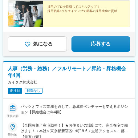
動前駅、表参道駅、代々木公園駅、東池袋四丁目駅、京成関屋
駅、府中本町駅、立川南駅、日本大通り駅、関内駅、八丁畷駅、
採用のプロを目指してスキルアップ！
採用戦略×クリエイティブで顧客の採用成功に貢献
武蔵溝ノ口駅、柳小路駅、お台場海浜公園駅
気になる
応募する
人事（労務・総務）／フルリモート／昇給・昇格機会
年4回
カイタク株式会社
正社員
転勤なし
バックオフィス業務を通じて、急成長ベンチャーを支えるポジシ
ョン【昇給機会は年4回】
仕事内容
【全国募集／在宅勤務！】★お住まいの場所にて、完全在宅で働
けます！＜本社＞東京都新宿区中町19-6＜交通アクセス＞・都営
勤務地
大江戸線「牛込神楽坂駅」より徒歩4分・東京メトロ東西線「神楽
【最寄り駅】