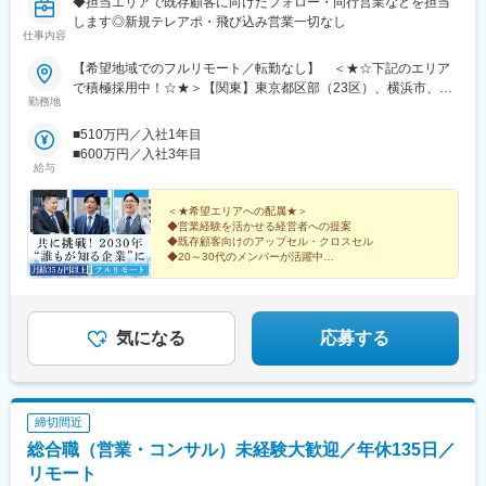
◆担当エリアで既存顧客に向けたフォロー・同行営業などを担当
府)、東部市場前駅、今川駅(大阪府)、中津駅(大阪府・阪急線)、な
します◎新規テレアポ・飛び込み営業一切なし
にわ橋駅、天満駅、中津駅(地下鉄)、中崎町駅、扇町駅(大阪府)、
仕事内容
西梅田駅、大阪梅田駅(阪神線)、矢場町駅、瑞穂区役所駅、日比野
駅(名古屋市営)、伏屋駅、稲永駅、笠寺駅、左京山駅、武蔵小杉
【希望地域でのフルリモート／転勤なし】 ＜★☆下記のエリア
駅、目黒駅、秋葉原駅、新橋駅、東京駅、町田駅、綾瀬駅、大手
で積極採用中！☆★＞【関東】東京都区部（23区）、横浜市、川
勤務地
町駅(東京都)、中野駅(東京都)、大門駅(東京都)、西日暮里駅、五
崎市、さいたま市、相模原市、千葉市【中部】名古屋市、浜松
反田駅、中目黒駅、泉岳寺駅、立川駅、小竹向原駅、二子玉川
市、新潟市【北海道・東北】札幌市、仙台市【中国・九州】広島
■510万円／入社1年目
駅、四ツ谷駅、あざみ野駅、湘南台駅、天王洲アイル駅、日吉駅
市、岡山市、福岡市、北九州市、熊本市◎上記のエリアに通える
■600万円／入社3年目
(神奈川県)、溝の口駅、長津田駅、登戸駅、戸塚駅、海老名駅(相
方は大歓迎です！＝＝＝日本全国希望エリアへの配属です。テレ
給与
模線)、大和駅(神奈川県)、菊名駅、大船駅、橋本駅(神奈川県)、上
ワークでの業務＋対面商談（直行直帰）が基本となります。商談
大岡駅、中央林間駅、川崎駅、千葉駅、新松戸駅、浦安駅(千葉
はオンラインで実施するケースもございます。必要な際はカーシ
＜★希望エリアへの配属★＞
県)、北習志野駅、京成船橋駅、新浦安駅、新鎌ケ谷駅、市川駅、
ェアサービス（タイムズカー）も利用いただけます。※業務に必要
◆営業経験を活かせる経営者への提案
舞浜駅、南流山駅、本八幡駅(都営線)、船橋駅、西船橋駅、久喜
◆既存顧客向けのアップセル・クロスセル
な機材などは会社が支給します※居住地以外での勤務をご希望の方
◆20～30代のメンバーが活躍中
駅、川口駅、南越谷駅、天下茶屋駅、伏見駅(愛知県)、栄駅(愛知
は選考時にご相談ください＝＝＝■配属エリアによっては大阪の本
◆在宅＋商談のハイブリッド勤務
県)、東梅田駅、阿倍野駅(阪堺線)、今宮戎駅、鶴橋駅、京橋駅(大
社で研修や業務を行う場合もあります。※月に1回本社での社内会
◆月給35万円＋インセンティブを支給
阪府)、南方駅(大阪府)、上小田井駅、上飯田駅、鶴舞駅、藤が丘
議を実施【本社】：大阪府大阪市東淀川区東中島2-9-15 日大和生
◎事業拡大に向けた全国での増員募集！
駅(愛知県)、金山駅(愛知県)、流山おおたかの森駅、藤沢駅、富田
ビル9階＜アクセス＞・大阪メトロ御堂筋線「西中島南方」駅から
気になる
応募する
駅(大阪府)、上牧駅(大阪府)、高槻駅、高槻市駅、天王寺駅、新今
徒歩10分・各線「新大阪」駅から徒歩14分
宮駅、本町駅、江坂駅、弁天町駅、西九条駅、千里中央駅(北大阪
急行)、茨木駅、三国ケ丘駅(大阪府)、南森町駅、森ノ宮駅、枚方
市駅、豊橋駅、刈谷駅、星ケ丘駅(愛知県)、高蔵寺駅、ＪＲ難波
駅、中百舌鳥駅、大曽根駅、赤池駅(愛知県)、大阪駅、新大阪駅、
締切間近
北新地駅、大阪阿部野橋駅、近鉄名古屋駅、名鉄名古屋駅、博多
総合職（営業・コンサル）未経験大歓迎／年休135日／
駅、天神駅、福岡空港駅(鉄道)、姪浜駅、西新駅、天神南駅、大橋
リモート
駅(福岡県)、中洲川端駅、千早駅、三ノ宮駅、尼崎駅(東海道本