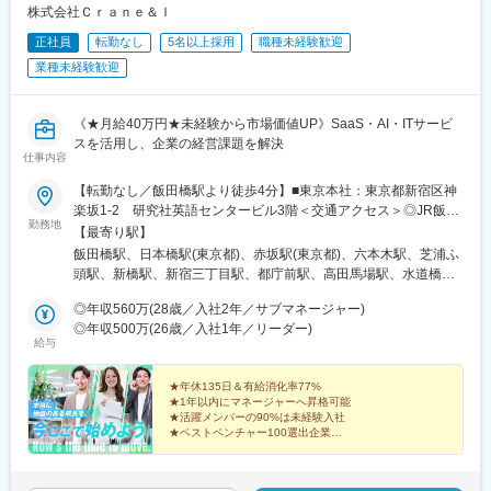
線)、神戸駅(兵庫県)、姫路駅、新長田駅、明石駅、西宮北口駅、
株式会社Ｃｒａｎｅ＆Ｉ
王寺駅、近鉄奈良駅、学園前駅(奈良県)、大和西大寺駅、生駒駅、
正社員
転勤なし
5名以上採用
職種未経験歓迎
和歌山駅、和歌山市駅、京都駅、京阪山科駅、烏丸駅、草津駅(滋
業種未経験歓迎
賀県)、南草津駅、京阪石山駅、瀬田駅(滋賀県)、竹田駅(京都府)、
大通駅、札幌駅、仙台駅、岡山駅、下関駅、松江駅、鳥取駅、広
島駅、福山駅、横川駅、新白島駅、西条駅(広島県)、西高屋駅、東
《★月給40万円★未経験から市場価値UP》SaaS・AI・ITサービ
広島駅、八本松駅、北参道駅、青井駅、浜松町駅、西日暮里駅(舎
スを活用し、企業の経営課題を解決
人ライナー)、大崎広小路駅、祐天寺駅、江古田駅、二子新地駅、
仕事内容
阿倍野駅(地下鉄)、鴫野駅、西中島南方駅、丸の内駅(愛知県)、小
田井駅、上前津駅、東別院駅、摂津富田駅、新今宮駅前駅、千鳥
【転勤なし／飯田橋駅より徒歩4分】■東京本社：東京都新宿区神
橋駅、千里中央駅(大阪モノレール)、百舌鳥八幡駅、大阪天満宮
楽坂1-2 研究社英語センタービル3階＜交通アクセス＞◎JR飯田
勤務地
駅、玉造駅、宮之阪駅、新豊橋駅、なんば駅(地下鉄)、なかもず
橋駅 西口より徒歩4分◎東京メトロ飯田橋駅 B3出口より徒歩4分※
【最寄り駅】
駅、森下駅(愛知県)、国際センター駅、祇園駅(福岡県)、西鉄福岡
担当プロジェクトにより、将来的にリモートワーク（在宅勤務）
飯田橋駅、日本橋駅(東京都)、赤坂駅(東京都)、六本木駅、芝浦ふ
駅、櫛田神社前駅、西鉄千早駅、三宮駅(神戸新交通)、ハーバーラ
も可能です！
頭駅、新橋駅、新宿三丁目駅、都庁前駅、高田馬場駅、水道橋
ンド駅、山陽姫路駅、西代駅、山陽明石駅、新王寺駅、鳥居前
駅、後楽園駅、上野御徒町駅、浅草駅(ＴＸ)、押上駅、錦糸町駅、
駅、田中口駅、山科駅、四条駅(京都市営)、石山駅、くいな橋駅、
◎年収560万(28歳／入社2年／サブマネージャー)
青海駅(東京都)、豊洲駅、有明駅(東京都)、亀戸駅、木場駅(東京
西４丁目駅、さっぽろ駅、仙台駅(地下鉄)、岡山駅前駅、横川駅
◎年収500万(26歳／入社1年／リーダー)
都)、天王洲アイル駅、立会川駅、大崎広小路駅、自由が丘駅、蒲
給与
(広島県)、白島駅(広島高速交通線)、竹橋駅、御成門駅、新桜台
田駅、流通センター駅、二子玉川駅、三軒茶屋駅、経堂駅、渋谷
駅、梅田駅(地下鉄)、蒲生四丁目駅、天王寺駅前駅、動物園前駅、
駅、明治神宮前駅、原宿駅、恵比寿駅、中野駅(東京都)、荻窪駅、
駅前駅、平安通駅、呉服町駅(福岡県)、香椎宮前駅、三宮駅(神戸
★年休135日＆有給消化率77%
池袋駅、向原駅(東京都)、都電雑司ケ谷駅、赤羽駅、南千住駅、東
市営)、高速神戸駅、西新町駅、信貴山下駅、四宮駅、五条駅(京都
★1年以内にマネージャーへ昇格可能
武練馬駅、光が丘駅、北千住駅、亀有駅、西葛西駅、吉祥寺駅、
★活躍メンバーの90%は未経験入社
市営)、唐橋前駅、狸小路駅、北１２条駅、あおば通駅、西川緑道
井の頭公園駅、三鷹駅、府中競馬正門前駅、調布駅、町田駅、南
★ベストベンチャー100選出企業
公園駅、猿猴橋町駅、横川一丁目駅、城北駅
★完全週休2日制（土日祝）／残業月平均10.1h以下
町田グランベリーパーク駅、豊田駅、国分寺駅、立川北駅、高松
駅(東京都)、昭島駅、八王子駅、南大沢駅、多摩センター駅、京王