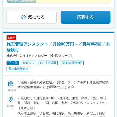
ジネス・ワンけやき通りビル3階受動喫煙対策：あり（屋内禁煙・
で、本質的な課題解決力を身につけませんか。
て情報交換を行い、相互の業務状況を理解したり、知識を深める
喫煙室設定）
場として活用されています。
気になる
応募する
■配属組織構成
ディレクター含め合計15名、平均年齢は約33歳です。チームリー
ダーは前職化学系メーカーの研究職。その他、理系学部や大学
院、研究開発職出身者が活躍中です。
NEW
施工管理アシスタント／月給60万円～／賞与年2回／未
経験可
株式会社ＧＮＮテクノロジー （GNNグループ）
正社員
転勤なし
5名以上採用
職種未経験歓迎
業種未経験歓迎
＼職種・業種未経験歓迎／【学歴・ブランク不問】建設業界経験
者や資格保有者の方は優遇いたします◎
仕事内容
＜転勤なし！直行直帰OK！＞北海道、東北、関東、北陸・甲信
越、関西、東海、中国、四国、九州、沖縄の各プロジェクト先★
勤務地
希望勤務地・通勤時間を考慮いたします！★直行直帰OK★U・Iタ
【最寄り駅】
ーン歓迎！住宅手当あり★転居を伴う転勤はありません北海道東
代々木上原駅、渋谷駅、恵比寿駅、高田馬場駅、新宿三丁目駅、