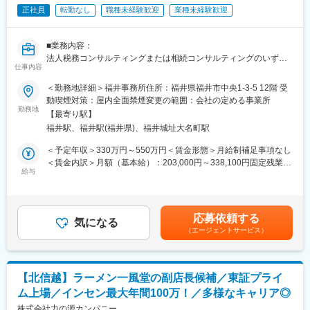
上記の中から、経験や希望を考慮してお任せできるところから業
正社員
転勤なし
職種未経験歓迎
業種未経験歓迎
務をお願いいたします。
マネジメント業務(いずれも共通でマネジメント職で採用となった
■業務内容：
場合)
法人税務コンサルティングまたは相続コンサルティングのいずれ
・担当ユニットの管理(売上、目標など)
仕事内容
かのまたは両方の業務をお願いします。
・メンバーフォロー等
＜勤務地詳細＞福井事務所住所：福井県福井市中央1-3-5 12階 受
法人向け税務コンサルティング
動喫煙対策：屋内全面禁煙変更の範囲：会社の定める事業所
■特徴：
・法人顧問業務（月次・決算・申告書作成など）
勤務地
＜チーム連携＞
【最寄り駅】
・税に関する課題や現状のヒアリング
税務に関わる様々な分野のエキスパートが集結し、案件によって
福井駅、福井駅(福井県)、福井城址大名町駅
・財務諸表の精査による、適用可能な税法・規制の確認
は、
・節税対策やリスク回避の方法など税務戦略の策定
＜予定年収＞330万円～550万円＜賃金形態＞月給制補足事項なし
チームを組んで業務を進めることもあります。チーム連携を通じ
・税務当局の調査への対応、コンプライアンスの維持 など
＜賃金内訳＞月額（基本給）：203,000円～338,100円固定残業手
て、他のエキスパートによる協力と刺激を受けながら自身の専門
・法人オーナーへ向けた辻本郷のグループソリューション提案
給与
当/月：33,000円～54,900円（固定残業時間20時間0分/月）超過し
スキルを磨くことが出来る環境です。
（保険・不動産・М＆A・ITソフト提案） など
た時間外労働の残業手当は追加支給＜月給＞236,000円～393,000
円（一律手当を含む）＜昇給有無＞有＜残業手当＞有＜給与補足
＜広範囲な取り扱い業務＞
相続コンサルティング
＞※給与詳細は資格、経験・前職等を考慮の上同社規定により決定
中小企業が主な顧問先になりますが、医療法人、公益法人、社会
応募依頼する
・相続税申告または手続き代行業務
気になる
■昇給：原則年1回■賞与：年2回■インセンティブ制度あり※管理監
福祉法人、地方公共団体、海外法人、そして個人と、幅広いお客
（エージェントサービス）
・相続人とのヒアリングを通じた、最適な相続方法の提案
督者として採用となった場合は固定残業の支給はありません。賃
様に対して、税務サービスを提供しています。お仕事を通じて、
・不動産や金融資産などの相続財産についての調査・評価
金はあくまでも目安の金額であり、選考を通じて上下する可能性
幅広い分野での税務・会計業務を経験出来ます。
・新規顧客に向けた相続コンサル業務
があります。月給(月額)は固定手当を含めた表記です。
・新規顧客に向けた事業承継コンサル業務
変更の範囲：会社の定める業務
【北信越】ラーメン一風堂の副店長候補／東証プライ
・法人オーナーへ向けた辻本郷のグループソリューション提案
ム上場／インセン最大年間100万！／多様なキャリア◎
（保険・不動産・М＆A・ITソフト提案） など
株式会社力の源カンパニー