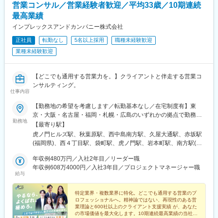
営業コンサル／営業経験者歓迎／平均33歳／10期連続
ア内で人員を補い合い、適正な運営を実現しています。
（2）マーケティング分野への適用拡大
・山陽新幹線および近畿圏在来線の収益向上に関する共同プロジ
最高業績
■インセンティブ制度／年4回
ェクト
インプレックスアンドカンパニー株式会社
・四半期毎の店舗ランキングにより決まります。※年間で最大100
・Club J-WESTメンバーの利便性向上を目的とする共同プロジェ
万
正社員
転勤なし
5名以上採用
職種未経験歓迎
クト
・ICOCAデータ分析における共同プロジェクトおよび、共同特許
業種未経験歓迎
■こんな方におすすめ：
出願
・国内外に活躍のフィールドをお求めの方
・安定企業で長期的にキャリアを築きたい方
■研修制度
【どこでも通用する営業力を。】クライアントと伴走する営業コ
・若いうちから実力でキャリアアップしていきたい方
研修では1か月半～2か月の期間にて当社独自の分析方法を習得し
ンサルティング。
仕事内容
ていただくため、分析で使用するSQLというデータベース言語の
変更の範囲：会社の定める業務
習得、データ可視化ツール（tableau）の習得を目指し研修を受け
【勤務地の希望を考慮します／転勤基本なし／在宅制度有】東
ていただきます。
京・大阪・名古屋・福岡・札幌・広島のいずれかの拠点で勤務◯
研修後は疑似プロジェクトにて経験を積んでいただくか、実際の
勤務地
東京本社東京都港区虎ノ門1-23-1 虎ノ門ヒルズ森タワー18階受動
【最寄り駅】
プロジェクトへのアサインとなります。
喫煙対策：あり（屋内禁煙 / 喫煙専用室あり)◯秋葉原営業所東京
虎ノ門ヒルズ駅、秋葉原駅、西中島南方駅、久屋大通駅、赤坂駅
都千代田区神田和泉町1-7-2 S-Glanzビル4階受動喫煙対策：あり
(福岡県)、西４丁目駅、袋町駅、虎ノ門駅、岩本町駅、南方駅(大
研修の流れ（一例）
（敷地内禁煙）◯札幌営業所北海道札幌市中央区南一条西4-5-1 札
阪府)、栄町駅(愛知県)、薬院大通駅、大通駅、本通駅、神谷町
・データベースを扱うためのSQL
幌大手町ビル5階受動喫煙対策：あり（敷地内禁煙）◯名古屋営業
年収例480万円／入社2年目／リーダー職
駅、末広町駅(東京都)、新大阪駅、栄駅(愛知県)、西鉄福岡駅、狸
・データの取り扱い方法
所愛知県名古屋市東区泉1-15-14 アルピニストビル6階受動喫煙対
年収例608万4000円／入社3年目／プロジェクトマネージャー職
小路駅、中電前駅
・データの読み解き方
給与
策：あり（屋内原則禁煙 / 屋外に喫煙場所あり）◯大阪営業所大
・BIツール（Tableau）を活用したデータの可視化 等
阪府大阪市淀川区西中島5-11-9 新大阪中里ビル3階受動喫煙対
策：あり（屋内禁煙 / 喫煙専用室設置あり)◯広島営業所広島県広
特定業界・複数業界に特化。どこでも通用する営業のプ
■チーム内コミュニケーションについて
ロフェッショナルへ。精神論ではない、再現性のある営
島市中区大手町2-8-1 大手町スクエア8階（B）受動喫煙対策：あ
情報交換の場としてチーム内でシェア会を実施しています。直近
業理論と600社以上のクライアント支援実績 が、あなた
り（敷地内禁煙）◯福岡営業所福岡県福岡市中央区大名1-2-23 ビ
の市場価値を最大化します。10期連続最高業績の当社
のプロジェクト内容や、発表者が直近興味がある技術などについ