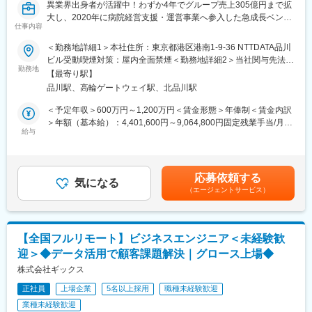
異業界出身者が活躍中！わずか4年でグループ売上305億円まで拡
税務・会計だけでなく、人事労務・法務・M&A・相続・事業承継
大し、2020年に病院経営支援・運営事業へ参入した急成長ベンチ
など、6法人による多角的な支援体制の総合力とワンストップサー
仕事内容
ャー
ビスを提供しています。
個人や部門の数字を追う立場から、病院・介護施設といった“事業
＜勤務地詳細1＞本社住所：東京都港区港南1-9-36 NTTDATA品川
医療・福祉・公益法人など、専門領域にも強みを有しています。
そのもの”を変えていく役割へ。ヘルスケアアクセラレーター株式
ビル受動喫煙対策：屋内全面禁煙＜勤務地詳細2＞当社関与先法人
グループで法人約5,100社、個人約4,800名の支援実績を持ちま
会社のオペレーション職は、医療法人の経営管理を担い、収益構
勤務地
（全国）住所：全国 受動喫煙対策：敷地内全面禁煙変更の範囲：
す。
【最寄り駅】
造・コスト・組織・行政対応まで横断的に改善するポジションで
会社の定める事業所
グループ内には、税理士、公認会計士、社会保険労務士をはじめ
品川駅、高輪ゲートウェイ駅、北品川駅
す。法人営業や折衝経験を生かしながら、経営企画寄りのキャリ
とした幅広い士業が在籍しています。様々な課題に対して、スピ
アを目指したい方に適しています。
＜予定年収＞600万円～1,200万円＜賃金形態＞年俸制＜賃金内訳
ーディーなグループ内連携を経て顧客の幅広い課題解決・支援を
＞年額（基本給）：4,401,600円～9,064,800円固定残業手当/月：
実現しています。
■業務内容
給与
133,200円～244,600円（固定残業時間30時間0分/月）超過した時
担当するのは、M&A後にグループへ参画した医療法人の経営管
間外労働の残業手当は追加支給＜月額＞500,000円～1,000,000円
■当社の魅力
理。収益・費用・人員・設備などの現状を把握し、関係者と対話
（12分割）（一律手当を含む）＜昇給有無＞有＜残業手当＞有＜
当グループの社員は、成長願望が強くプロフェッショナルになり
しながら改善を進めます。
給与補足＞予定年収はあくまでも目安の金額であり、選考を通じ
たいと考えている人が非常に多いです。そのため、社員の期待に
応募依頼する
・収益改善：診療報酬・介護報酬の確認、稼働率向上に向けた地
気になる
て上下する可能性があります。■インセンティブ：年1回（業績連
応えるべく、働きがいと働きやすさを両立できる環境を整え、複
（エージェントサービス）
域連携
動）■更改（不定期）賃金はあくまでも目安の金額であり、選考を
数のキャリアプランを用意し、様々な研修制度や機会を提供して
・費用最適化：購買データを基にした業者見直しや単価交渉
通じて上下する可能性があります。月給(月額)は固定手当を含めた
います。
・組織・人員運営：人員配置の確認、採用計画整理、現場面談
表記です。
1人でできることには限りがあり、多くの力を結集し大きな成果を
・設備・環境整備：設備不調対応、修繕手配、運営環境の維持
出す、というのが私たちの考え方です。そのためには、チームを
【全国フルリモート】ビジネスエンジニア＜未経験歓
・行政・資金対応：行政への申請・報告、資金繰り把握、金融機
大事にする気持ちや、チームビルディング力を重視しています。
迎＞◆データ活用で顧客課題解決｜グロース上場◆
関との調整
中途入社者も多く在籍しておりそれぞれのバックグラウンドを活
改善は短期で完了するものではなく、数字と現場の声を踏まえ継
株式会社ギックス
かしながら真のプロフェッショナルを目指し成長を続けていくこ
続的に行います。
とが可能です。
正社員
上場企業
5名以上採用
職種未経験歓迎
業種未経験歓迎
■業務の魅力
■働く環境