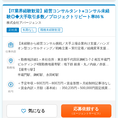
を通じて上下する可能性があります。月給(月額)は固定手当を含め
ロジーを活用し、営業部門のパフォーマンス向上と売上拡大の新
ら、現場の管理職（マネージャー）の意識や行動を変革し、組織
た表記です。
しい仕組みを提供しています。
全体のViability（実行能力）を高めることで、再現性のある成果を
【IT業界経験歓迎】経営コンサルタント※コンサル未経
生み出します。
験◎◆大手取引多数／プロジェクトリピート率86％
■業務詳細：
株式会社アバージェンス
プロジェクト期間（数ヶ月～半年程度）は、基本的にクライアン
正社員
転勤なし
職種未経験歓迎
ト先へ常駐し以下のフェーズを推進。
1. 調査・分析・戦略策定（診断フェーズ）
2. 実行支援・行動変容（実行フェーズ）
【未経験から経営コンサル挑戦／大手上場企業向け支援／ハンズ
3. 検証・定着化（定着フェーズ）
オン型コンサルティング／戦略立案～実行定着／組織変革支援／
仕事内容
IT業界経験活かせる／経営層と現場をつなぐ／充実した育成体制
■主なプロジェクトテーマ・ソリューション：
／高い成長環境】
＜勤務地詳細1＞本社住所：東京都千代田区麹町1-7-2 相互半蔵門
クライアントの課題に合わせて、以下のプログラムを組み合わせ
ビルディング4階勤務地最寄駅：地下鉄 銀座・丸ノ内線／赤坂見
て提供します。
■業務内容：
勤務地
附駅受動喫煙対策：敷地内喫煙可能場所あり＜勤務地詳細2＞常駐
◇成果創出プログラム：
【最寄り駅】
戦略立案から現場への定着までクライアント企業に入り込み、組
先クライアント企業住所：全国 受動喫煙対策：その他（就業地に
営業、製造、経営企画などあらゆる部門において「マネジメント
半蔵門駅、麹町駅、永田町駅
織と人の行動変容を通じて「定量的な成果」を創出する実行支援
よる）変更の範囲：会社の定める事業所
力」を切り口に課題を解決。管理者に対して様々な角度から「気
型コンサルティングをお任せします。
＜予定年収＞600万円～800万円＜賃金形態＞月給制特記事項なし
づき」を与え、認識と行動を変えることで組織としての実行力を
＜賃金内訳＞月額（基本給）：350,235円～500,000円固定残業手
高めます。
綺麗な戦略を描いて終わりにするファームではありません。 クラ
給与
当/月：108,099円～160,000円（固定残業時間40時間0分/月）超
◇新規事業創出/戦略立案の支援：
イアントの経営戦略に基づき、現場に入り込む「ハンズオン型
過した時間外労働の残業手当は追加支給＜月給＞458,334円～
事業の立ち上げ支援だけでなく、「自走するまでの仕組みづく
（常駐スタイル）」で、構造的な課題の特定から解決策の実行・
660,000円（一律手当を含む）＜昇給有無＞有＜残業手当＞有＜
り」までサポート。多様な視点から課題に切り込み、市場で勝つ
定着までを一気通貫で支援します。
給与補足＞上記＋プロジェクト期間中はアサイン手当（5,000円/
ための事業基盤を構築します。
応募依頼する
気になる
日）支給（例）20日稼働の場合約月10万円／年120万円程度上乗
◇実践型研修：
（エージェントサービス）
最大の特徴は、「経営層（戦略）」と「現場（実行）」の間に生
せ■賞与：業績に応じて賃金はあくまでも目安の金額であり、選考
アバージェンスが現場で培った「事業成果を生み出すノウハウ」