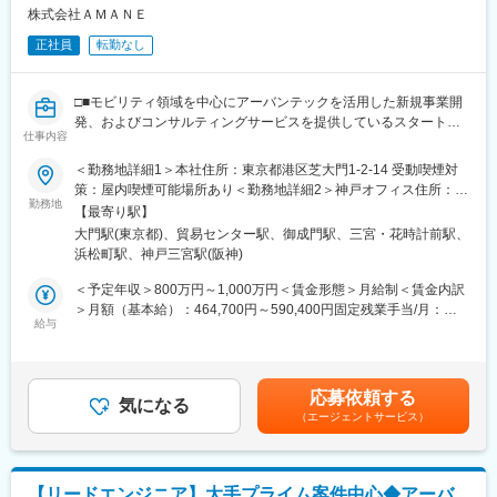
サイエンティストと協力してデータ分析を進める
株式会社ＡＭＡＮＥ
5．顧客の現在の業務プロセス、またセキュリティ/ガバナンス/コ
正社員
転勤なし
ンプライアンスなど考慮すべき点をシステム要件や業務要件に反
映する
6．開発進捗や品質の管理、テスト計画の策定～実施
□■モビリティ領域を中心にアーバンテックを活用した新規事業開
7．PL/PMの指示にもとづき開発/運用フェーズの課題抽出/改善施
発、およびコンサルティングサービスを提供しているスタートア
策の立案、プロジェクト計画の策定、見積り作成
仕事内容
ップ■□
■入社後の流れ：
＜勤務地詳細1＞本社住所：東京都港区芝大門1-2-14 受動喫煙対
◎大型・新規事業に携わることができる
まずは当社のデータ分析研修を受講いただき、当社ならではの方
策：屋内喫煙可能場所あり＜勤務地詳細2＞神戸オフィス住所：兵
◎クライアントと共にサービスモデルを検討し、システム開発に
勤務地
法論やSQLの記法等を身につけていただきます。その後は、プロ
庫県神戸市中央区磯辺通3-1-2 受動喫煙対策：屋内喫煙可能場所あ
【最寄り駅】
取り組むテックリード
グラミングやテストなどの実務を通じてテクニカルスキルを磨き
り変更の範囲：会社の定める事業所（リモートワーク含む）
大門駅(東京都)、貿易センター駅、御成門駅、三宮・花時計前駅、
つつ、一方で「ビジネスとつながるテストパターンの検討」「ア
浜松町駅、神戸三宮駅(阪神)
■業務概要：
ナリティクスとつながるデータ構造の検討」といった、三位一体
当社のさらなる成長を、事業開発の面から推進していただきま
の視点ももったエンジニアを目指していただきたいと思っていま
＜予定年収＞800万円～1,000万円＜賃金形態＞月給制＜賃金内訳
す。
す。
＞月額（基本給）：464,700円～590,400円固定残業手当/月：
アーバンテックを活用した幅広い新規事業の企画、開発、顧客候
給与
202,000円～242,940円（固定残業時間42時間0分/月）超過した時
補への提案から、プロジェクト推進までをリードいただきます。
ビジネス視点、アナリティクスのスキルを両輪で磨いた後は、ご
間外労働の残業手当は追加支給＜月給＞666,700円～833,340円
自身の適性や希望に応じた多様なキャリアパスがございます。た
（一律手当を含む）＜昇給有無＞有＜残業手当＞有＜給与補足＞※
■業務詳細：
とえばビジネス領域でコンサルタントやビジネスプロデューサー
経験・スキル等を考慮した上で決定いたします。■昇給：年1回／
応募依頼する
モビリティ業界やインフラ企業など、主にエンタープライズ向け
気になる
を目指す、アナリティクスチームで分析基盤をデザインしていく
人事評価制度による■決算賞与：業績による■その他寸志などあり
（エージェントサービス）
プロジェクトにおいて、技術面からチームをリードしプロジェク
など、ご自身の興味関心ある分野でプロフェッショナルを目指す
賃金はあくまでも目安の金額であり、選考を通じて上下する可能
トを推進いただきます。
ことが可能です。
性があります。月給(月額)は固定手当を含めた表記です。
◇プロジェクト全体の技術選定や設計方針の策定
変更の範囲：会社の定める業務
【リードエンジニア】大手プライム案件中心◆アーバ