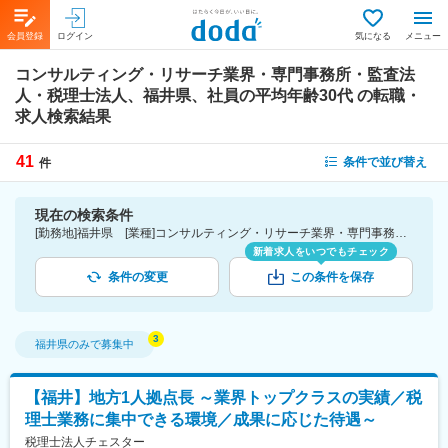
会員登録
ログイン
気になる
メニュー
コンサルティング・リサーチ業界・専門事務所・監査法
人・税理士法人、福井県、社員の平均年齢30代
の転職・
求人検索結果
41
条件で並び替え
件
現在の検索条件
[勤務地]福井県 [業種]コンサルティング・リサーチ業界・専門事務所・監査法人・税理士法人 [詳細条件](社員の平均年齢)30代
新着求人をいつでもチェック
条件の変更
この条件を保存
福井県
のみで募集中
【福井】地方1人拠点長 ～業界トップクラスの実績／税
理士業務に集中できる環境／成果に応じた待遇～
税理士法人チェスター