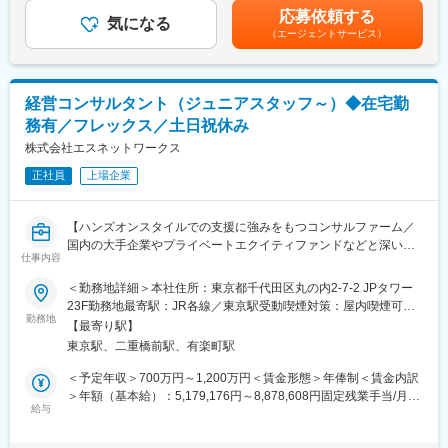
■業務詳細：
ご経験・スキルに応じて決定。賃金はあくまでも目安の金額であ
アバージェンスが現場で培った「事業成果を生み出すノウハウ」
応募依頼する
・データ基盤のシステムアーキテクチャ検討
気になる
り、選考を通じて上下する可能性があります。月給(月額)は固定手
を蒸留・構造化した、超実践的な研修を提供します。座学の知識
（エージェントサービス）
・データの取得/加工方法の検討
当を含めた表記です。
提供にとどまらず、実際の事業成果に直結するスキル習得を支援
・テーブル設計
します。
・データ加工ロジックの実装
・データ処理フローの実装
■担当エリア・働き方：
経営コンサルタント（ジュニアスタッフ～）◆在宅勤
・勤務スタイル： ハンズオン型支援のため、クライアント先（企
務有／フレックス／土日祝休み
※アジャイル型開発のため、クライアントの業務改善を継続的に実
業のオフィスや工場、拠点など）への常駐が基本となります。
現するべく仕組みの改善提案・構築・運用をシームレスに行いま
株式会社エスネットワークス
す
変更の範囲：会社の定める業務
正社員
上場企業
■プロジェクトの特徴：
DI Platformサービスではクライアントの新規システム構築や既存
【ハンズオンスタイルでの支援に強みをもつコンサルファーム／
システム刷新など幅広く開発を担っています。特に直近では、大
国内の大手企業やプライベートエクイティファンドなどと深いリ
企業で長く使われてきた巨大なシステムを対象とし、最新技術や
仕事内容
レーション／在宅勤務あり／土日祝休み】
新しい設計思想に則って部分ごとに切り出しながらシステム全体
＜勤務地詳細＞本社住所：東京都千代田区丸の内2-7-2 JPタワー
を刷新する「レガシーモダナイゼーション」案件が増加傾向で
■業務内容：
23F勤務地最寄駅：JR各線／東京駅受動喫煙対策：屋内喫煙可能
す。対象が重厚なシステムであろうと『データ』を切り口にシス
ジュニアスタッフからプロジェクトマネージャーのいずれかの立
勤務地
場所あり変更の範囲：本文参照
テムを手に入れるアプローチが可能であること、またDX推進とデ
【最寄り駅】
場で、経営コンサルティングをご担当いただきます。入社後は経
ータ活用を重視するクライアントニーズを背景に、案件の依頼が
東京駅、二重橋前駅、有楽町駅
営の課題解決を図るチームの一員となっていただき、ともに企業
増加しています。
変革を起こしていただきます。
＜予定年収＞700万円～1,200万円＜賃金形態＞年俸制＜賃金内訳
【変更の範囲：会社の定める業務】
＞年額（基本給）：5,179,176円～8,878,608円固定残業手当/月：
■豊富なキャリアパス：
給与
151,735円～260,116円（固定残業時間45時間0分/月）超過した時
プロジェクトマネージャーやテックリードとしての役割を担う
■具体的な業務内容：
間外労働の残業手当は追加支給＜月額＞583,333円～1,000,000円
他、プロダクト開発へのキャリアチェンジなど適性や関心に応じ
＜主な支援内容＞