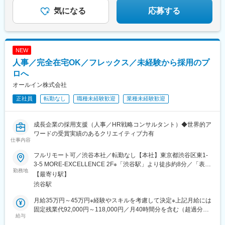
よみうりランド駅、武蔵引田駅、新高島駅、横浜駅、元町・中華
街駅、伊勢佐木長者町駅、神奈川駅、新横浜駅、大倉山駅(神奈川
気になる
応募する
県)、新綱島駅、センター北駅、鴨居駅、たまプラーザ駅、長津田
駅、二俣川駅、戸塚駅、上大岡駅、鳥浜駅、緑園都市駅、京急川
崎駅、川崎駅、新丸子駅、溝の口駅、向ケ丘遊園駅、新百合ケ丘
駅、橋本駅(神奈川県)、上溝駅、相模大野駅、汐入駅、横須賀中央
NEW
駅、平塚駅、鎌倉駅、大船駅、藤沢駅、辻堂駅、石上駅、小田原
人事／完全在宅OK／フレックス／未経験から採用のプ
駅、鴨宮駅、茅ケ崎駅、逗子・葉山駅、三崎口駅、秦野駅、倉見
駅、中央林間駅、伊勢原駅、海老名駅(相模線)、相武台前駅、大雄
ロへ
山駅、高座渋谷駅、相模金子駅、湯河原駅、京急鶴見駅、杉田駅
オールイン株式会社
(神奈川県)、本郷台駅、鷺沼駅、古淵駅、京急久里浜駅、湘南台
正社員
転勤なし
職種未経験歓迎
業種未経験歓迎
駅、社家駅、大和駅(神奈川県)、厚木駅、座間駅、かしわ台駅、二
宮駅、番田駅(神奈川県)、東京テレポート駅、牛込神楽坂駅、三越
前駅、溜池山王駅、六本木一丁目駅、汐留駅、新宿御苑前駅、西
成長企業の採用支援（人事／HR戦略コンサルタント）◆世界的ア
新宿駅、西早稲田駅、春日駅(東京都)、上野広小路駅、とうきょう
ワードの受賞実績のあるクリエイティブ力有
スカイツリー駅、国際展示場駅、亀戸水神駅、五反田駅、九品仏
仕事内容
駅、蓮沼駅、二子新地駅、西太子堂駅、千歳船橋駅、神泉駅、代
官山駅、要町駅、東池袋駅、牛田駅(東京都)、府中駅(東京都)、京
フルリモート可／渋谷本社／転勤なし【本社】東京都渋谷区東1-
王多摩川駅、立川駅、京王八王子駅、京王口ステイション駅、高
3-5 MORE-EXCELLENCE 2F※「渋谷駅」より徒歩約8分／「表参
勤務地
島町駅、平沼橋駅、馬車道駅、石川町駅、日ノ出町駅、綱島駅、
道駅」より徒歩約10分
【最寄り駅】
センター南駅、武蔵小杉駅、高津駅(神奈川県)、登戸駅、横須賀
渋谷駅
駅、緑町駅、北茅ケ崎駅、逗子駅、海老名駅(相鉄・小田急)、鶴見
駅、入谷駅(神奈川県)、台場駅、茅場町駅、赤坂見附駅、麻布十番
月給35万円～45万円※経験やスキルを考慮して決定※上記月給には
駅、内幸町駅、東新宿駅、新宿西口駅、下落合駅、御徒町駅、曳
固定残業代92,000円～118,000円／月40時間分を含む（超過分は
給与
舟駅、東京国際クルーズターミナル駅、東京ビッグサイト駅、不
別途支給）