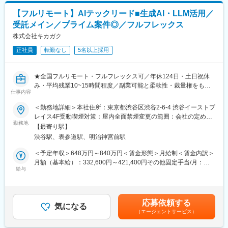
■アーバンテック：
◇システム導入プロセスの設計およびプロジェクト管理
「都市生活と都市の持続可能性をアップデートする技術」です。
【フルリモート】AIテックリード■生成AI・LLM活用／
◇導入後の運用支援とフィードバックに対する改善
受託メイン／プライム案件◎／フルフレックス
■こんな方にぴったり：
■ポジションの特徴：
株式会社キカガク
・大型＆新規プロジェクトに携わりたい方
リーダーとして、マネージャーやエンジニアとコミュニケーショ
・社会貢献の高い仕事がしたい方
正社員
転勤なし
5名以上採用
ンをとりながら、5名程度のチームでプロダクトの導入支援をリー
・会社や事業をともにつくりあげていきたい方
ドいただくポジションです。
・専門特化するのではなく、幅広くチャレンジしたい方
★全国フルリモート・フルフレックス可／年休124日・土日祝休
■クライアント：
変更の範囲：会社の定める業務
み・平均残業10~15時間程度／副業可能と柔軟性・裁量権をもっ
交通事業者や自動車業界関連の企業を中心に、自治体やインフラ
仕事内容
て就業が可能です！
企業等、幅広いクライアントとかかわります。
★技術選定・アーキテクチャ設計など上流から入り込んだ経験を
＜勤務地詳細＞本社住所：東京都渋谷区渋谷2-6-4 渋谷イーストプ
※基本的に大手のプライム案件です。
することが可能！
レイス4F受動喫煙対策：屋内全面禁煙変更の範囲：会社の定める
勤務地
事業所（リモートワーク含む）
■プロジェクト例：
【最寄り駅】
AX事業部のテックリーダー／テックタレントとして、AI技術の価
・モビリティハブの運営・回遊性向上など、モビリティにかかわ
渋谷駅、表参道駅、明治神宮前駅
値を最大化するシステム開発を推進していただきます。
る自社サービス開発
PoCで得られた知見をもとに、実運用レベルのAIシステムやアプ
＜予定年収＞648万円～840万円＜賃金形態＞月給制＜賃金内訳＞
・EVの車両データ管理システムの企画～提供（e-mobilog）
リケーションを設計・開発いただきます。
月額（基本給）：332,600円～421,400円その他固定手当/月：
・ロボットタクシーの社会導入支援
給与
22,100円固定残業手当/月：125,300円～156,500円（固定残業時
・位置情報を使用した次世代水素プラントの配送効率化システム
■業務内容
間45時間0分/月）超過した時間外労働の残業手当は追加支給＜月
開発
・生成AI／LLMを活用した業務アプリ・AIエージェントの設計・
給＞480,000円～600,000円（一律手当を含む）＜昇給有無＞有＜
・交通事業者向け自社の電子チケットアプリ開発
開発・運用のリード
残業手当＞有＜給与補足＞※経験・スキル等を考慮した上で決定い
・位置情報を使用したポイント・クーポンアプリ開発
応募依頼する
・顧客課題の整理からソリューション設計までを一貫して実施
気になる
たします。※年収には業績賞与（2回）を含みます。・住宅手当：
（エージェントサービス）
・AIモデルの実装・最適化（Python＋Azure環境）
22,100円（全社員一律支給）■昇給：年2回■賞与：有（年2回)
■アーバンテック：
・クラウドアーキテクチャ設計とMLOpsパイプラインの構築
※2025年度決算賞与実績あり（等級と業績により変動）賃金はあ
「都市生活と都市の持続可能性をアップデートする技術」です。