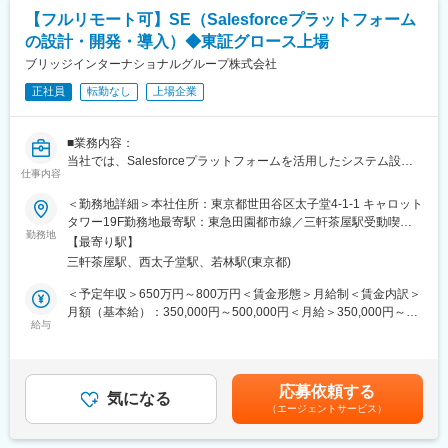
■みらいコンサルティングのHRソリューション：
クラウド：Microsoft Azure（App Service, Blob Storage,
【フルリモート可】SE（Salesforceプラットフォーム
人事制度改革、人事業務改善、労務コンプライアンス、組織風土
Functions, Azure OpenAI, Cognitive Services）
改革・意識改革コンサルティング、企業再生・事業再編における
の設計・開発・導入）◆東証グロース上場
データベース：Azure Cosmos DB / PostgreSQL
人事コンサルティング等、「ヒト」にかかわるあらゆる経営課
ブリッジインターナショナルグループ株式会社
インフラ構成管理：Terraform, Azure CLI
題・業務課題について、最善の解決策を提示し、企業の真の成長
開発ツール：GitHub, Notion, Figma, Cursor, VSCode
をサポートしています。
正社員
転勤なし
上場企業
※上場会社の労務管理整備コンサルに関しては、業界トップを誇り
変更の範囲：会社の定める業務
ます。（毎年上場する会社の20%～25％を同社が担当）
■業務内容：
当社では、Salesforceプラットフォームを活用したシステム設
■同社の特徴：
仕事内容
計・開発・運用を担当するシステムエンジニアを募集していま
・各分野の専門家や実務コンサルタントが顧客に合わせたプロジ
す。
ェクトチームを結成し、顧客の経営課題にあらゆる角度から的確
＜勤務地詳細＞本社住所：東京都世田谷区太子堂4-1-1 キャロット
このポジションでは、Salesforceを中心としたクラウドソリュー
なアドバイスを行い、企業のニーズに最適なコンサルティングを
タワー19F勤務地最寄駅：東急田園都市線／三軒茶屋駅受動喫煙
ションの構築や最適化を通じて、ビジネスプロセスの効率化と顧
提供します。
勤務地
対策：屋内全面禁煙
【最寄り駅】
客体験の向上に貢献していただきます。
・チームコンサルティングを主眼に置いて企業支援を行っている
三軒茶屋駅、西太子堂駅、若林駅(東京都)
ため幅広い経験を積むことができます。
■具体的には：
・スタッフ全員が「全体最適」の視点を持って仕事を行うため、
＜予定年収＞650万円～800万円＜賃金形態＞月給制＜賃金内訳＞
・Salesforceプラットフォームの設計、開発、および導入
コミュニケーションのズレも防ぐことができています。そのため
月額（基本給）：350,000円～500,000円＜月給＞350,000円～
・Salesforceと外部システムとの統合（API、ミドルウェア使用）
チームコンサルティングならではのシナジー効果が生み出せ、顧
給与
500,000円＜昇給有無＞有＜残業手当＞有＜給与補足＞※ご経験・
・ユーザー要件に基づく技術的ソリューションの提案と実装
客満足度も高いです。
年齢等を考慮の上、優遇します。■賞与：年2回（1～6月の評価に
・データ移行およびデータモデリング
対して8月支給、7～12月の評価に対して翌年2月支給）■昇給：年
・マニュアル作成、操作指導
変更の範囲：会社の定める業務
1回賃金はあくまでも目安の金額であり、選考を通じて上下する可
応募依頼する
・定着支援、改善提案
気になる
能性があります。月給(月額)は固定手当を含めた表記です。
（エージェントサービス）
■当ポジションの魅力：