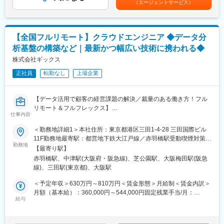
（エージェントサービス）
じる乖離を埋めることです。 トップマネジメントを巻き込みなが
せ■賞与：業績に応じて賃金はあくまでも目安の金額であり、選考
提供にとどまらず、実際の事業成果に直結するスキル習得を支援
ら、現場の管理職（マネージャー）の意識や行動を変革し、組織
を通じて上下する可能性があります。月給(月額)は固定手当を含め
します。
全体のViability（実行能力）を高めることで、再現性のある成果を
た表記です。
生み出します。
■担当エリア・働き方：
【全国フルリモート】クラウドエンジニア ◆データ分
・勤務スタイル： ハンズオン型支援のため、クライアント先（企
析基盤の構築など｜最新かつ幅広い技術に携われる◆
■業務詳細：
業のオフィスや工場、拠点など）への常駐が基本となります。
プロジェクト期間（数ヶ月～半年程度）は、基本的にクライアン
株式会社ギックス
ト先へ常駐し以下のフェーズを推進。
変更の範囲：会社の定める業務
正社員
転勤なし
上場企業
1. 調査・分析・戦略策定（診断フェーズ）
2. 実行支援・行動変容（実行フェーズ）
3. 検証・定着化（定着フェーズ）
【データ活用で顧客の経営課題の解決／裁量のある働き方！フル
リモート＆フルフレックス】
■主なプロジェクトテーマ・ソリューション：
仕事内容
クライアントの課題に合わせて、以下のプログラムを組み合わせ
■募集背景：
＜勤務地詳細1＞本社住所：東京都港区三田1-4-28 三田国際ビル
て提供します。
当社では「あらゆる判断を、Data-Informedに。」をパーパスに掲
11F勤務地最寄駅：都営地下鉄大江戸線／赤羽橋駅受動喫煙対策：
◇成果創出プログラム：
げ、クライアントの課題をデータにより多角的に分析し示唆を提
勤務地
敷地内喫煙可能場所あり＜勤務地詳細2＞大阪オフィス住所：大阪
営業、製造、経営企画などあらゆる部門において「マネジメント
【最寄り駅】
供するコンサルティングや、データを用いた判断を継続的に支援
府大阪市北区大深町6番38号 グラングリーン大阪 北館 JAM
力」を切り口に課題を解決。管理者に対して様々な角度から「気
赤羽橋駅、中津駅(大阪府・阪急線)、芝公園駅、大阪梅田駅(阪急
するデータ処理基盤開発といったサービスを提供しています。
BASE 4階 JAM-STUDIO 404号室勤務地最寄駅：JR線／大阪駅受
づき」を与え、認識と行動を変えることで組織としての実行力を
線)、三田駅(東京都)、大阪駅
動喫煙対策：屋内喫煙可能場所あり
高めます。
2022年3月の上場以降サービスや顧客の拡大フェーズに入ってお
＜予定年収＞630万円～810万円＜賃金形態＞月給制＜賃金内訳＞
◇新規事業創出/戦略立案の支援：
り、既存の大型クライアントに加え、新規クライアントからの引
月額（基本給）：360,000円～544,000円固定残業手当/月：
事業の立ち上げ支援だけでなく、「自走するまでの仕組みづく
き合いを多数頂いています。更なる体制強化のため、DI Platform
給与
90,000円～136,000円（固定残業時間32時間0分/月）超過した時
り」までサポート。多様な視点から課題に切り込み、市場で勝つ
のサービスにおけるクラウドエンジニアを募集いたします。
間外労働の残業手当は追加支給＜月給＞450,000円～680,000円
ための事業基盤を構築します。
（一律手当を含む）＜昇給有無＞有＜残業手当＞有＜給与補足＞
◇実践型研修：