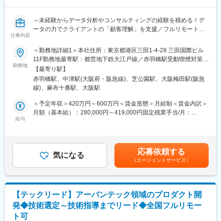
「数字を見る力」と「多様な相手との調整力」を、病院・介護施
当社では残業時間削減の取組みを行い、成果を上げています。
設という大きな事業単位に生かせます。収益・費用・組織・行政
社員の意識を変えていくところから始まり、業務改善、変形労働
～未経験からデータ分析やコンサルティングの経験を積める！デ
対応を横断して担うため、経営企画と現場実行の両方に関わる点
時間制の導入、ノー残業デーや22時以降の残業不可などを実施し
ータの力でクライアントの「顧客理解」を支援／フルリモート＆
が特長。視座と視野を一気に広げたい方に大きな手応えがありま
ています。
仕事内容
フルフレックスで圧倒的に働きやすい～
す。
＜勤務地詳細1＞本社住所：東京都港区三田1-4-28 三田国際ビル
■募集概要：
■働く環境・教育体制
11F勤務地最寄駅：都営地下鉄大江戸線／赤羽橋駅受動喫煙対策：
「データ」の活用によりクライアントの経営課題・事業課題解決
勤務地
・本部所属は少数精鋭の約70名。20～30代のメンバーを中心に、
屋内全面禁煙＜勤務地詳細2＞大阪オフィス住所：大阪府大阪市北
【最寄り駅】
を支援する当社にて、ビジネスエンジニアを募集いたします。
40～50代も含めエネルギーのある組織です（平均年齢約35歳／
区大深町6番38号 グラングリーン大阪 北館 JAM BASE 4階
赤羽橋駅、中津駅(大阪府・阪急線)、芝公園駅、大阪梅田駅(阪急
2025年4月時点）。
JAM-STUDIO 404号室勤務地最寄駅：JR線／大阪駅受動喫煙対
線)、麻布十番駅、大阪駅
入社時点でデータの専門家でなくとも構いません。顧客との対話
・OJTで案件に入りながら実務を習得（独り立ちは1～3年を想
策：屋内喫煙可能場所あり変更の範囲：会社の定める事業所（リ
を通じて課題とニーズを正しく捉え、当社内に蓄積された事例や
定）
モートワーク含む）
＜予定年収＞420万円～600万円＜賃金形態＞月給制＜賃金内訳＞
優秀なアナリストチームの力を活用しながら全体絵を描いていく
月額（基本給）：280,000円～419,000円固定残業手当/月：
ポジションであり、異業種、エンジニア未経験から入社したメン
給与
■企業魅力
70,000円～106,000円（固定残業時間32時間0分/月）超過した時
バーも多数活躍しています。「データ分析」そのものを目的にす
同社は2019年に医療法人の経営管理事業へ参入し、2025年4月時
間外労働の残業手当は追加支給＜月給＞350,000円～525,000円
るのではなく「データを用いて課題を解決すること」に興味をも
点でグループ売上305億円に到達した急成長企業です。本部組織
（一律手当を含む）＜昇給有無＞有＜残業手当＞有＜給与補足＞※
ってくださる方を広く歓迎します。
は約70名とコンパクトながら、複数の医療法人の経営改善をリー
オファー年収はご経験・スキルに応じて決定いたします。※リアル
応募依頼する
気になる
ドしています。平均年齢は約35歳で、「世界一のヘルスケアカン
タイムプロモーションという評価制度があり、毎月昇給の機会が
（エージェントサービス）
■業務の流れ：
パニーを創る」というビジョンのもと、医療と経営の両面から地
あります。一般的な半年または1年に1度の機会を待たずとも実績
1．顧客との打合せを通じた課題/ニーズの整理
域医療の持続可能性に挑戦し続けていることが大きな魅力です。
が給与に反映されるため、過去には入社2ヶ月で給与UPを叶えた
2．顧客情報、当社内の過去知見、公開情報等から解決策の仮設提
社員もおります。賃金はあくまでも目安の金額であり、選考を通
示
変更の範囲：会社の定める業務
じて上下する可能性があります。月給(月額)は固定手当を含めた表
【テックリード】アーバンテック領域のプロダクト開
3．顧客の課題/ニーズを具体的なシステム要件や業務要件に落と
記です。
発◆技術選定～技術指導までリード◆全国フルリモー
し込む
ト可
4．課題/ニーズに応えるためのデータ分析手法を設計し、データ