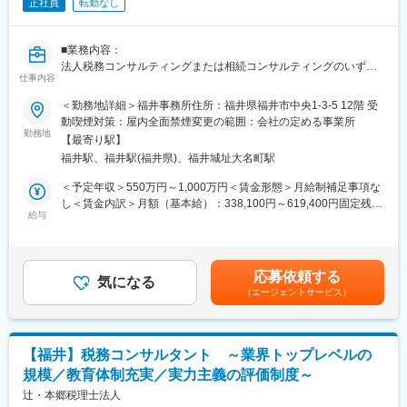
きます。
正社員
転勤なし
(2) リスクの高い相続税申告案件は審査部で審査チェックを行いま
す。法人で契約している税理士損害賠償保険に加えて、大型の損
■業務内容：
害保険にも加入しているため万が一のことがあって安心です。
法人税務コンサルティングまたは相続コンサルティングのいずれ
(3) 月間100万PVを誇るWEBメディアや全国ネットワークのある
仕事内容
かのまたは両方の業務をお願いします。
複数の大手金融機関との提携関係により継続的・安定的に業務を
受任できる体制があります。
＜勤務地詳細＞福井事務所住所：福井県福井市中央1-3-5 12階 受
法人向け税務コンサルティング
(4) 主要駅のレンタルオフィスが拠点です。来客の利便性などを重
動喫煙対策：屋内全面禁煙変更の範囲：会社の定める事業所
・法人顧問業務（月次・決算・申告書作成など）
視し、受付サービスや会議室などの付帯設備があるところになり
勤務地
【最寄り駅】
・税に関する課題や現状のヒアリング
ます。
福井駅、福井駅(福井県)、福井城址大名町駅
・財務諸表の精査による、適用可能な税法・規制の確認
■やりがい
・節税対策やリスク回避の方法など税務戦略の策定
◎お客様から直接感謝の言葉を頂ける
＜予定年収＞550万円～1,000万円＜賃金形態＞月給制補足事項な
・税務当局の調査への対応、コンプライアンスの維持 など
◎相続税申告は同じ案件がないため刺激的
し＜賃金内訳＞月額（基本給）：338,100円～619,400円固定残業
・法人オーナーへ向けた辻本郷のグループソリューション提案
◎初回相談から申告業務まで担当するため、自身の裁量をもって
給与
手当/月：54,900円～100,600円（固定残業時間20時間0分/月）超
（保険・不動産・М＆A・ITソフト提案） など
進められる
過した時間外労働の残業手当は追加支給＜月給＞393,000円～
■充実のインセンティブ：
720,000円（一律手当を含む）＜昇給有無＞有＜残業手当＞有＜
相続コンサルティング
年1回役員賞与の支給があり、前年1年間を通じて行っていただい
給与補足＞※給与詳細は資格、経験・前職等を考慮の上同社規定に
応募依頼する
・相続税申告または手続き代行業務
た付加業務（不動産提案や生命保険提案等）に関するインセンテ
気になる
より決定■昇給：原則年1回■賞与：年2回■インセンティブ制度あ
（エージェントサービス）
・相続人とのヒアリングを通じた、最適な相続方法の提案
ィブが支給されます。具体的には、担当した相続案件からグルー
り※管理監督者として採用となった場合は固定残業の支給はありま
・不動産や金融資産などの相続財産についての調査・評価
プ会社にトスアップしていただいた不動産や保険が決まった場合
せん。賃金はあくまでも目安の金額であり、選考を通じて上下す
・新規顧客に向けた相続コンサル業務
に、グループ会社に入る報酬の一定額がインセンティブとなりま
る可能性があります。月給(月額)は固定手当を含めた表記です。
・新規顧客に向けた事業承継コンサル業務
す。全スタッフの実績値から数十万～数百万円程度が想定されま
【福井】税務コンサルタント ～業界トップレベルの
・法人オーナーへ向けた辻本郷のグループソリューション提案
す
規模／教育体制充実／実力主義の評価制度～
（保険・不動産・М＆A・ITソフト提案） など
辻・本郷税理士法人
変更の範囲：会社の定める業務