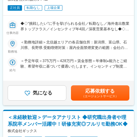
上記の中から、経験や希望を考慮してお任せできるところから業
正社員
転勤なし
上場企業
務をお願いいたします。
■特徴：
◆◇“挑戦したい”に手を挙げられる会社／転勤なし／海外進出数業
＜チーム連携＞
界トップクラス／インセンティブ年4回／深夜営業基本なし◆◇
税務に関わる様々な分野のエキスパートが集結し、案件によって
仕事内容
は、
■おすすめPOINT ＼世界的人気ブランドで“おもてなし”を極める
＜勤務地詳細＞北信越エリアの各店舗住所：新潟県、富山県、石
チームを組んで業務を進めることもあります。チーム連携を通じ
店舗マネジメント職／
川県、長野県 受動喫煙対策：屋内全面禁煙変更の範囲：会社の定
て、他のエキスパートによる協力と刺激を受けながら自身の専門
・「一風堂」直営店の副店長候補！マニュアルよりも「人」を大
勤務地
める事業所
スキルを磨くことが出来る環境です。
切する社風◎
＜予定年収＞375万円～428万円＜賃金形態＞年俸制※能力とご経
・深夜勤務は基本なし＆欠員時はエリアで支え合う体制で、急な
＜広範囲な取り扱い業務＞
験、希望年収に基づいて優遇いたします。インセンティブ制度あ
休日出勤や長時間労働を防ぐ仕組みあり◎
中小企業が主な顧問先になりますが、医療法人、公益法人、社会
給与
り＜賃金内訳＞年額（基本給）：3,276,000円～3,627,600円固定
・売上や店舗運営への貢献はインセンティブでしっかり還元、最
福祉法人、地方公共団体、海外法人、そして個人と、幅広いお客
残業手当/月：39,700円～55,000円（固定残業時間20時間0分/月）
大年100万円も目指せる評価制度です！
様に対して、税務サービスを提供しています。お仕事を通じて、
超過した時間外労働の残業手当は追加支給＜月額＞312,700円～
幅広い分野での税務・会計業務を経験出来ます。
357,300円（12分割）（一律手当を含む）＜昇給有無＞有＜残業
■職務内容
応募依頼する
気になる
手当＞有＜給与補足＞■昇給年1回、インセンティブ制度：年4回
・調理、仕込み、ホール業務
（エージェントサービス）
変更の範囲：会社の定める業務
（店舗の目標達成時に支給）■モデル例:・入社2年目24歳・店長
・売上金、食材管理
職/(インセンティブ含む年俸)470万円・入社5年目27歳・SV職/(イ
・店舗の衛生管理
ンセンティブ含む年俸)580万円・入社8年目30歳・ブロック長
・スタッフ育成、シフト管理
職/(インセンティブ含む年俸)660万円賃金はあくまでも目安の金額
＜未経験歓迎＞データアナリスト ◆研究職出身者や理
・店舗の経営戦略
であり、選考を通じて上下する可能性があります。月給(月額)は固
系院卒メンバー活躍中！研修充実◎フルリモ勤務OK◆
定手当を含めた表記です。
■当社の特徴
株式会社ギックス
・お客様一人ひとりに「ちゃんとおいしいラーメンを笑顔で食べ