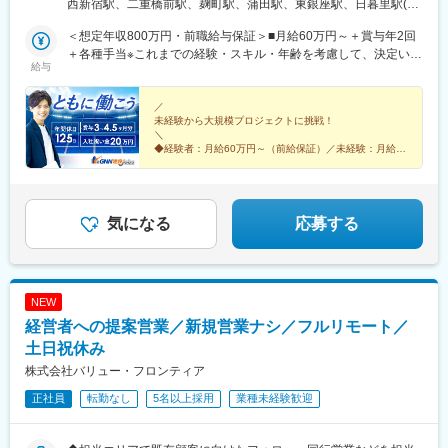
北／青森県・岩手県・宮城県・秋田県・山形県・福島県関東／東
西新宿駅、二重橋前駅、麹町駅、蒲田駅、東銀座駅、日暮里駅(舎
京、神奈川、千葉、埼玉、茨城、栃木、群馬北陸・甲信越／富
人ライナー)、都電雑司ケ谷駅、押上駅、木場駅(東京都)、清澄白
山、石川、福井、新潟県、長野県、山梨県関西／大阪、京都、滋
＜想定年収800万円・前職給与保証＞■月給60万円～＋賞与年2回
河駅、有楽町駅、豊洲駅、南砂町駅、三田駅(東京都)、森下駅(東
賀、兵庫、奈良、和歌山東海／愛知、静岡、三重、岐阜中国・四
＋各種手当※これまでの経験・スキル・年齢を考慮して、決定いた
京都)、高輪台駅、新木場駅、北千住駅、大崎駅、国分寺駅、東京
給与
国／鳥取、島根、岡山、広島、山口、徳島、香川、高知、愛媛九
します※残業代は別途全額支給します。※前職給与保証について：
ビッグサイト駅、亀戸駅、テレコムセンター駅、六本木駅、田町
州／福岡、佐賀、長崎、熊本、大分、宮崎、鹿児島、沖縄＼広島
年齢、経験、能力、適性を考慮して、支給額を決定します。ーー
駅(東京都)、白金高輪駅、高輪ゲートウェイ駅、神谷町駅、外苑前
にてビッグプロジェクト始動！／裁量のあるポジションをお任せ
ーーーーーーーーーーーーーーーーーーーーーーーーーーーーー
／
駅、国立駅、南新宿駅、初台駅、千駄ケ谷駅、曙橋駅、国立競技
未経験から大規模プロジェクトに挑戦！
◎より高待遇をご用意しております。ご希望の方は面接にてお気
ーー■未経験者は月給35万円～＋賞与年2回＋各種手当 ※これま
場駅、四谷三丁目駅、西荻窪駅、富士見ケ丘駅、荻窪駅、神保町
＼
軽にご質問ください。
での経験・スキル・年齢を考慮して、決定いたします※残業代は別
駅、淡路町駅、市ケ谷駅、九段下駅、上野御徒町駅、昭和島駅、
◆経験者：月給60万円～（前給保証）／未経験：月給
途全額支給します。＼勤務地特典！／入社祝い金として別途20万
35万円～
池上駅、糀谷駅、八丁堀駅(東京都)、日本橋駅(東京都)、築地市場
◆完全週休2日制（土日祝休み）＆残業少なめ
円を支給いたします◎
駅、水天宮前駅、新富町駅(東京都)、勝どき駅、京橋駅(東京都)、
◆大規模プロジェクトに参画！あなたの経験を活かせる
新中野駅、京王八王子駅、武蔵五日市駅、西台駅、本蓮沼駅、大
◎
森海岸駅、青物横丁駅、武蔵境駅、三鷹駅、吉祥寺駅、湯島駅、
気になる
応募する
飯田橋駅、鬼子母神前駅、向原駅(東京都)、池袋駅、志茂駅、両国
駅、錦糸町駅、池尻大橋駅、高松駅(東京都)、東武練馬駅、新横浜
駅、横浜駅、桜木町駅、二俣新町駅、松戸新田駅、松飛台駅、ス
ポーツセンター駅、みつわ台駅、蘇我駅、海浜幕張駅、前原駅、
NEW
船橋日大前駅、柏駅、柏の葉キャンパス駅、新千葉駅、京成稲毛
経営者への提案営業／新規営業ナシ／フルリモート／
駅、新八柱駅、大宮駅(埼玉県)、南浦和駅、さいたま新都心駅、北
浦和駅、浦和駅、和光市駅、西川口駅、東川口駅、朝霞駅、新越
土日祝休み
谷駅、川越駅、蕨駅、志木駅、所沢駅、草加駅、大阪難波駅、淀
株式会社バリュー・フロンティア
屋橋駅、渡辺橋駅、沢ノ町駅、我孫子町駅、平林駅(大阪府)、中ふ
正社員
転勤なし
5名以上採用
業種未経験歓迎
頭駅、西大橋駅、肥後橋駅、阿波座駅、北浜駅(大阪府)、なんば駅
(南海線)、天満橋駅、長堀橋駅、谷町六丁目駅、大阪ビジネスパー
ク駅、心斎橋駅、松屋町駅、堺筋本町駅、門真南駅、矢田駅(大阪