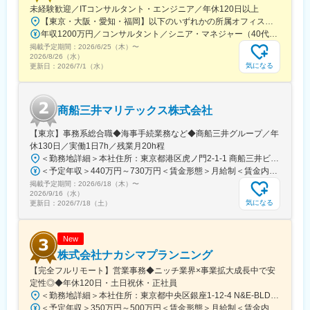
未経験歓迎／ITコンサルタント・エンジニア／年休120日以上
ションカットを一切行っておらず、コンサルタントは一つのプー
【東京・大阪・愛知・福岡】以下のいずれかの所属オフィスもしくは各エリアのプロジェクト先 所属オフィス：■赤坂インターシティ■関西オフィス■アクセンチュア・アドバンスト・テクノロジーセンター名古屋■福岡オフィス※詳細は勤務地一覧よりご覧いただけます。※所属オフィスを問わずプロジェクトにより、国内出張、海外出張の可能性があります【魅力ポイント│世界の知恵を活用】世界中のベストプラクティスがデータベースに集約されており、数多くの事例や社員の知恵を活用できます。日本では前例のない案件でも、世界各国の社員からオンライン・オフライン（海外出張）問わず、気軽にアドバイスを受けることができます。★ この求人のPOINT ★￣￣V￣￣￣￣￣￣￣￣￣＃世界約78万人規模の大手基盤で安定性◎若手から裁量大きく挑戦・成長できる環境＃土日祝休／連続5日以上の休暇取得も可能！／フルフレックス（コアタイムなし）＃コンサル・IT未経験者向けの手厚い研修◎／メンター制度もあるため安心してチャレンジOK！
ルに属して、幅広い業界や企業フェーズ、経営課題に触れられる
年収1200万円／コンサルタント／シニア・マネジャー（40代） 年収1000万円／テクノロジーアーキテクト（30代）
環境をセットしております。
掲載予定期間：
・クライアントに分析や課題提示をするのみではなく、解決の実
2026/6/25（木）
〜
2026/8/26（水）
行支援まで行います。実行力を上げるためクライアントに入り込
気になる
更新日：
2026/7/1（水）
みハンズオンする際もコンサルタントとしての人格ではなく、ク
ライアントの視点を意識し同じ人格として入り込みます。そのた
め自身が考案したアウトプットや仕組みがどのように企業変革に
商船三井マリテックス株式会社
つながっているかの手触り感が得やすいです。
【東京】事務系総合職◆海事手続業務など◆商船三井グループ／年
変更の範囲：本文参照
休130日／実働1日7h／残業月20h程
＜勤務地詳細＞本社住所：東京都港区虎ノ門2-1-1 商船三井ビル勤務地最寄駅：東京メトロ銀座線／虎ノ門駅受動喫煙対策：屋内全面禁煙変更の範囲：会社の定める事業所
＜予定年収＞440万円～730万円＜賃金形態＞月給制＜賃金内訳＞月額（基本給）：291,800円～487,000円＜月給＞291,800円～487,000円＜昇給有無＞有＜残業手当＞有＜給与補足＞※上記想定年収には賞与3ヶ月分を含みます。金額は目安の金額であり、これまでのご経験・スキル・現年収等を総合的に考慮し決定いたします。■昇給：年1回■賞与：3ヶ月分（前年度実績）賃金はあくまでも目安の金額であり、選考を通じて上下する可能性があります。月給(月額)は固定手当を含めた表記です。
掲載予定期間：
2026/6/18（木）
〜
2026/9/16（水）
気になる
更新日：
2026/7/18（土）
New
株式会社ナカシマプランニング
【完全フルリモート】営業事務◆ニッチ業界×事業拡大成長中で安
定性◎◆年休120日・土日祝休・正社員
＜勤務地詳細＞本社住所：東京都中央区銀座1-12-4 N&E-BLD.7階受動喫煙対策：屋内全面禁煙変更の範囲：会社の定める事業所
＜予定年収＞350万円～500万円＜賃金形態＞月給制＜賃金内訳＞月額（基本給）：220,000円～270,000円＜月給＞220,000円～270,000円＜昇給有無＞有＜残業手当＞有＜給与補足＞■賞与：あり■昇給：あり賃金はあくまでも目安の金額であり、選考を通じて上下する可能性があります。月給(月額)は固定手当を含めた表記です。