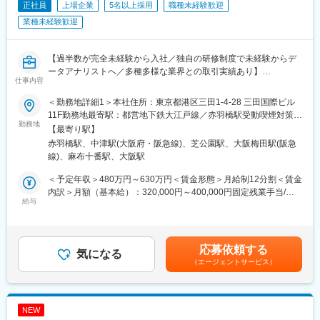
てもらう」接客
正社員
上場企業
5名以上採用
職種未経験歓迎
・「人を大切にする文化」と「頑張りを正当に評価する風土」の
業種未経験歓迎
もと、世界に日本の食文化と“おもてなし”を発信！
・目指すのは2028年3月期にグループ売上高500億、営業利益50
億以上、約500店舗の展開！国内は毎年10～20、海外は20~30店
【過半数が完全未経験から入社／独自の研修制度で未経験からデ
舗の出店を予定しています。
ータアナリストへ／多種多様な業界との取引実績あり】
仕事内容
■研修：
データを活用して企業の業務課題を解決する当社にて、データア
＜勤務地詳細1＞本社住所：東京都港区三田1-4-28 三田国際ビル
・入社後はeラーニング「eトレ」や座学研修、OJTで調理・接客
ナリストを募集いたします。
11F勤務地最寄駅：都営地下鉄大江戸線／赤羽橋駅受動喫煙対策：
から経営ノウハウまで体系的に学べます◎
勤務地
屋内全面禁煙＜勤務地詳細2＞大阪オフィス住所：大阪府大阪市北
【最寄り駅】
・社外研修にも積極的で、飲食×ビジネスのスキルを幅広く習得可
■業務概要
区大深町6番38号 グラングリーン大阪 北館 JAM BASE 4階
赤羽橋駅、中津駅(大阪府・阪急線)、芝公園駅、大阪梅田駅(阪急
能です。
クライアントから受領するデータを分析し、業務課題解決・経営
JAM-STUDIO 404号室勤務地最寄駅：JR線／大阪駅受動喫煙対
線)、麻布十番駅、大阪駅
課題解決に向けたプロジェクトへ参画頂きます。
策：屋内喫煙可能場所あり
■キャリアパス：
本ポジションはアナリスト職として「知りたいことが分かる分
＜予定年収＞480万円～630万円＜賃金形態＞月給制12分割＜賃金
・副店長→店長→エリアマネージャー→ブロック長といったマネ
析」「議論するための材料となる分析」「仮説が正しいか検証で
内訳＞月額（基本給）：320,000円～400,000円固定残業手当/
ジメントラインのほか、人事・労務・広報・商品開発・海外事業
きる分析」を実施していただきます。
給与
月：80,000円～100,000円（固定残業時間32時間0分/月）超過し
部など本部ポジションへの挑戦も可能。
プロジェクトは課題ヒアリング→データの分析・可視化→分析結
た時間外労働の残業手当は追加支給＜月給＞400,000円～500,000
・国内店舗で店長を経験した後に、海外店舗へチャレンジする社
果によるご提案・議論のフローにて進んでいきます。
円（一律手当を含む）＜昇給有無＞有＜残業手当＞有＜給与補足
員も多数います。
＞オファー年収はご経験・スキルに応じて決定いたします。リア
応募依頼する
・将来の独立を見据え、店舗経営を一通り学びたい方にもぴった
■プロジェクト例（JR西日本様プロジェクト、一例）
気になる
ルタイムプロモーションという評価制度があり、毎月、昇給の機
りの環境です！
（エージェントサービス）
（1）鉄道生産性向上
会があります。過去には入社2ヶ月で給与が上がった方もいます。
・CBM(Condition Based Maintenance)への統計学的/機械学習的
賃金はあくまでも目安の金額であり、選考を通じて上下する可能
■働きやすさ：
アプローチの適用
性があります。月給(月額)は固定手当を含めた表記です。
・月8～9休／深夜営業基本なし
・流動データの可視化と、それに基づく施策の検討
NEW
・休日出勤などもブロック長、SVがサポートしていますのでエリ