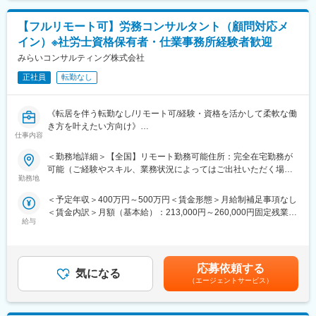
・チームメンバーの技術指導・コードレビュー・品質管理
くまでも目安の金額であり、選考を通じて上下する可能性があり
・社内の技術推進および新規技術の検証（R&D活動）
ます。月給(月額)は固定手当を含めた表記です。
■こんな方にぴったり：
【フルリモート可】労務コンサルタント（顧問対応メ
・大型＆新規プロジェクトに携わりたい方
イン）※社労士資格保有者・仕業事務所経験者歓迎
＜業務特徴＞
・社会貢献の高い仕事がしたい方
・プライム案件多数
みらいコンサルティング株式会社
・会社や事業を共につくりあげていきたい方
・請負での自社内開発メイン
・専門特化するのではなく、幅広くチャレンジしたい方
正社員
転勤なし
・要件定義からテスト、運用まで一気通貫で支援
変更の範囲：会社の定める業務
■案件事例
《転居を伴う転勤なし/リモート可/経験・資格を活かして柔軟な働
【製造業向け製品に関する法規DX化支援】
き方を叶えたい方向け》
法律違反の削減と効率化のために製品に関する法規情報のDXを推
仕事内容
進。法規情報の収集～分類の自動化、貼付するラベル情報のチェ
■業務内容：
＜勤務地詳細＞【全国】リモート勤務可能住所：完全在宅勤務が
ック自動化システムの構築を支援。
・主に労働法にかかわるお客さまからの問い合わせに対し、電話
可能（ご経験やスキル、業務状況によってはご出社いただく場合
やメール、WEB会議などで対応していただきます。
勤務地
がございます） 受動喫煙対策：屋内全面禁煙変更の範囲：会社の
上記以外にも、以下のような事例がございます。
・社内勉強会や定例MTGにも、リモートで参加いただきます。
定める事業所（リモートワーク含む）
・配車アルゴリズムのPoC開発
＜予定年収＞400万円～500万円＜賃金形態＞月給制補足事項なし
・Copilotの構築支援
＜賃金内訳＞月額（基本給）：213,000円～260,000円固定残業手
■在宅勤務について：
給与
当/月：49,500円～68,000円（固定残業時間30時間0分/月）超過し
完全在宅での勤務が可能ですが、ご経験やスキル、業務状況によ
※基本的には、PMを含めて2~3名で参画します。
た時間外労働の残業手当は追加支給＜月給＞262,500円～328,000
ってはご出社いただく場合がございます。 また、在宅ではなく各
※顧客要望があれば、受託開発に留まらず、共同開発支援まで行
円（一律手当を含む）＜昇給有無＞有＜残業手当＞有＜給与補足
拠点（札幌、郡山、埼玉、東京、名古屋、大阪、福岡）へ出社で
い、顧客先での技術の内製化も支援します。
＞※給与には30時間分の固定残業代を含む/超過分は全額支給※経
の勤務も可能ですので、お気軽にご希望をお聞かせください。
応募依頼する
気になる
験・能力など考慮の上、決定いたします。■昇給：年1回■賞与：
※完全在宅での勤務は試用期間満了後となりますが、家庭都合によ
（エージェントサービス）
■環境
年2回（2ヶ月×2回）賃金はあくまでも目安の金額であり、選考を
る在宅勤務の調整可能です。
言語：Python（FastAPI, Flask, Streamlitなど）、
通じて上下する可能性があります。月給(月額)は固定手当を含めた
TypeScript（Next.js）
表記です。