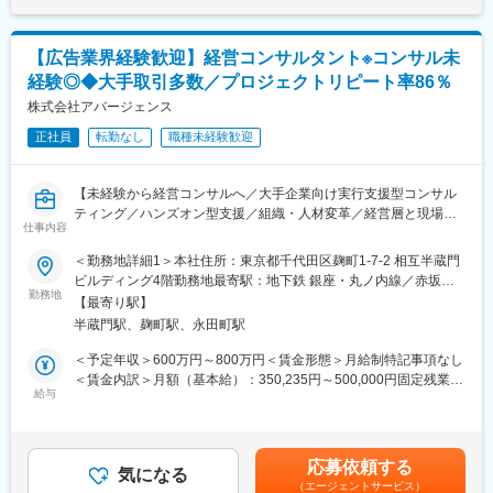
じる乖離を埋めることです。 トップマネジメントを巻き込みなが
を通じて上下する可能性があります。月給(月額)は固定手当を含め
を蒸留・構造化した、超実践的な研修を提供します。座学の知識
ら、現場の管理職（マネージャー）の意識や行動を変革し、組織
た表記です。
提供にとどまらず、実際の事業成果に直結するスキル習得を支援
全体のViability（実行能力）を高めることで、再現性のある成果を
します。
【広告業界経験歓迎】経営コンサルタント※コンサル未
生み出します。
経験◎◆大手取引多数／プロジェクトリピート率86％
■担当エリア・働き方：
■業務詳細：
株式会社アバージェンス
・勤務スタイル： ハンズオン型支援のため、クライアント先（企
プロジェクト期間（数ヶ月～半年程度）は、基本的にクライアン
業のオフィスや工場、拠点など）への常駐が基本となります。
正社員
転勤なし
職種未経験歓迎
ト先へ常駐し以下のフェーズを推進。
1. 調査・分析・戦略策定（診断フェーズ）
変更の範囲：会社の定める業務
2. 実行支援・行動変容（実行フェーズ）
【未経験から経営コンサルへ／大手企業向け実行支援型コンサル
3. 検証・定着化（定着フェーズ）
ティング／ハンズオン型支援／組織・人材変革／経営層と現場を
仕事内容
つなぐ改革推進／戦略立案～定着まで一気通貫／代表直下で成長
■主なプロジェクトテーマ・ソリューション：
／充実した研修制度／高いプロジェクトリピート率86％】
＜勤務地詳細1＞本社住所：東京都千代田区麹町1-7-2 相互半蔵門
クライアントの課題に合わせて、以下のプログラムを組み合わせ
ビルディング4階勤務地最寄駅：地下鉄 銀座・丸ノ内線／赤坂見
て提供します。
■業務内容：
勤務地
附駅受動喫煙対策：敷地内喫煙可能場所あり＜勤務地詳細2＞常駐
◇成果創出プログラム：
【最寄り駅】
戦略立案から現場への定着までクライアント企業に入り込み、組
先クライアント企業住所：全国 受動喫煙対策：その他（就業地に
営業、製造、経営企画などあらゆる部門において「マネジメント
半蔵門駅、麹町駅、永田町駅
織と人の行動変容を通じて「定量的な成果」を創出する実行支援
よる）変更の範囲：会社の定める事業所
力」を切り口に課題を解決。管理者に対して様々な角度から「気
型コンサルティングをお任せします。
＜予定年収＞600万円～800万円＜賃金形態＞月給制特記事項なし
づき」を与え、認識と行動を変えることで組織としての実行力を
綺麗な戦略を描いて終わりにするファームではありません。 クラ
＜賃金内訳＞月額（基本給）：350,235円～500,000円固定残業手
高めます。
イアントの経営戦略に基づき、現場に入り込む「ハンズオン型
給与
当/月：108,099円～160,000円（固定残業時間40時間0分/月）超
◇新規事業創出/戦略立案の支援：
（常駐スタイル）」で、構造的な課題の特定から解決策の実行・
過した時間外労働の残業手当は追加支給＜月給＞458,334円～
事業の立ち上げ支援だけでなく、「自走するまでの仕組みづく
定着までを一気通貫で支援します。
660,000円（一律手当を含む）＜昇給有無＞有＜残業手当＞有＜
り」までサポート。多様な視点から課題に切り込み、市場で勝つ
最大の特徴は、「経営層（戦略）」と「現場（実行）」の間に生
給与補足＞上記＋プロジェクト期間中はアサイン手当（5,000円/
ための事業基盤を構築します。
応募依頼する
じる乖離を埋めることです。 トップマネジメントを巻き込みなが
気になる
日）支給（例）20日稼働の場合約月10万円／年120万円程度上乗
◇実践型研修：
（エージェントサービス）
ら、現場の管理職（マネージャー）の意識や行動を変革し、組織