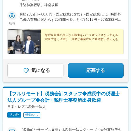
坂駅」より徒歩8分・JR中央線／総武線「飯田橋駅」より徒歩約
牛込神楽坂駅、神楽坂駅
14分※受動喫煙防止対策：屋内禁煙
月給28万円～60万円（固定残業代含む）※固定残業代は、時間外
労働の有無に関わらず25時間分を、月4万4512円～9万5382円支
給与
給※上記を超える時間外労働分は追加で支給
急成長企業のさらなる躍進をバックオフィスから支える
裁量大きく活躍し、成果が事業成長に直結する手応えを
気になる
応募する
【フルリモート】税務会計スタッフ◆成長中の税理士
法人グループ◆会計・税理士事務所出身歓迎
日本クレアス税理士法人
その他
転勤なし
【多角的なサービス展開する税理士法人グループ／会計事務所や